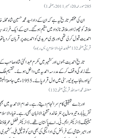
285 مورخہ 20 دسمبر 2011ء صفحہ 1)
ان کی مختصر تاریخ یہ ہے کہ ان کے دادا سید محمد حسین شاہ محلہ
علاقہ کو چھوڑا اور علاقہ ناڑوادمیں مقیم ہو گئے۔ ان کے ایک فرزن
احمدیت قبول کر لی تھی اور پیری مریدی کو احمدیت پر قربان کر دیا 
قریشی صفحہ132 مطبوعہ ضیاء الاسلام پریس ربوہ)
کیا اور پنجاب یونیورسٹی میں اول قرار پائے۔ 1955ء میں جامعۃ المبشرین سے شاہد پاس کیا۔ بعد میں ایم۔ اے عربی بھی امتیاز کے ساتھ پاس کیا۔
مصنفہ محمد اسد اللہ قریشی صفحہ132)
اور بڑے تحقیقی کام سرانجام دیتے رہے۔ خدام الاحمدیہ میں بھی 
تقریباً بارہ تیرہ سال پرنٹر خالد و تشحیذ الاذہان بھی رہے۔ ضیاء ال
مینیجنگ ڈائریکٹر ایم۔ ٹی۔ اے پاکستان تھے۔ ڈائریکٹر فضلِ عمر فاؤنڈ
اور امیر مقامی کے فرائض کی ادائیگی کی بھی ان کو توفیق ملی۔ کشمیری