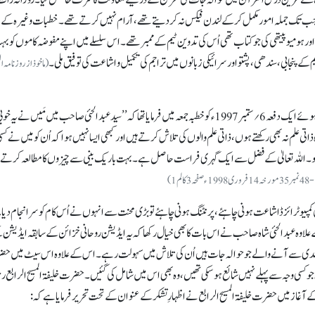
ا۔ جب تک جملہ امور مکمل کر کے لندن فیکس نہ کردیتے تھے، آرام نہیں کرتے تھے۔ خطبات وغیرہ کے 
اور ہومیو پیتھی کی جو کتاب تھی اُس کی تدوین ٹیم کے ممبر تھے۔ اس سلسلے میں اپنے مفوضہ کاموں کو ب
پنجابی، سندھی، پشتو اور سرائیکی زبانوں میں تراجم کی تکمیل و اشاعت کی توفیق ملی۔
(ماخوذ از روزنامہ 
حضرت خلیفۃ المسیح الرابعؒ نے آپ کو خراجِ تحسین پیش کرتے ہوئے ایک دفعہ 6؍ستمبر 1997ء کو خطبہ جمعہ میں فرمایا تھا کہ ’’سید عبدالحئی صاحب میں مَیں نے یہ خو
ی علم نہ بھی رکھتے ہوں، ذاتی علم والوں کی تلاش کرتے ہیں اور کبھی ایسا نہیں ہوا کہ اُن کو میں نے کس
 کی ہو۔ اللہ تعالیٰ کے فضل سے ایک گہری فراست حاصل ہے۔ بہت باریک بینی سے چیزوں کا مطالعہ کرتے
انی خزائن کی کمپیوٹرائز ڈاشاعت ہونی چاہئے، پرنٹنگ ہونی چاہئے تو بڑی محنت سے انہوں نے اُس کام کو سرانجام دی
 علاوہ عبدالحئی شاہ صاحب نے اس بات کا بھی خیال رکھا کہ یہ ایڈیشن روحانی خزائن کے سابقہ ایڈیشن 
 صدی سے آنے والے جو حوالہ جات ہیں اُن کی تلاش میں سہولت رہے۔ اس کے علاوہ اس سیٹ میں ح
جو کسی وجہ سے پہلے نہیں شائع ہو سکی تھیں، وہ بھی اس میں شامل کی گئیں۔ حضرت خلیفۃ المسیح الرابع ر
س کے آغاز میں حضرت خلیفۃ المسیح الرابع نے اظہارِ تشکر کے عنوان کے تحت تحریر فرمایا ہے کہ: