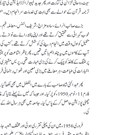
سیٹ روحانی خزائن کی کتابت اور پھر جدید کمپیوٹرائز ڈایڈیشن کی تیار
ترجمہ قرآن کے حوالے سے بھی بہت سی خدمات سرانجام دیں۔ حضرت خلی
بڑے صائب الرائے، سادہ مزاج، شریف النفس، معاملہ فہم، حلیم ا
خوب گہرائی سے تحقیق کرتے تھے اور اپنی پختہ رائے سے نوازتے 
تکمیل کو اول وقت میں انجام دینے کی کوشش کرتے تھے۔ کتب کی
آپ کے کاموں میں یہ چند اہم باتیں تھیں۔ پھر ناظر اشاعت کو پرنٹنگ
پرنٹنگ کے کاغذ کو چیک کرنے کی بڑی مہارت تھی۔ پریس مشینری کی
اخبارات کی طباعت، ہر معاملے میں بڑی معین اور ٹھوس رہنمائی ف
فارم 11؍نومبر1950ء کو پُر کیا۔ اور جیسا کہ مَیں ن
چھٹی پوزیشن حاصل کر کے پاس کیا۔ جامعہ میں بھی ہر سال اللہ ک
کی۔
ناظر اشاعت مقرر فرمایا اور حضرت خلیفۃ المسیح الرابعؒ کے علمی