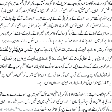
 کا بھی وارث ہو گا اور نافرمانی کی وجہ سے سزا پانے والا بھی ہو سکتا ہے۔ پس خوش قسمت ہیں ہم میں سے 
ل کی کوشش کرتے ہیں۔ اُس حقیقی دلدار کو راضی کرنے کے لئے اپنی زندگی کا اکثر حصہ گزارتے ہیں یا یہ
ر مقدم رکھتے ہیں اور اس کے لئے ہر قربانی کے لئے تیار رہتے ہیں۔ اس حد تک آگے چلے جاتے ہیں 
رے کے حقوق ادا کرتے ہیں تو اس لئے کہ خدا تعالیٰ کا یہ حکم ہے کہ حقوق العباد بھی ادا کرو کہ یہ بھ
ں اور اس کے نبھانے کے لئے راستے کی کسی روک کو خاطر میں نہیں لاتے۔ اُن کے سامنے عسر میں یسر 
 ہے کہ مَیں نے اپنے خدا سے جو عہد کیا ہے اُسے پورا کرنے والا بن سکوں۔ جو امانت میرے سپرد 
وَمِنَ النَّاسِ مَنْ یَّشْرِیْ نَفْسَہُ
اُن لوگوں میں ہوتا ہے جن کے بارے میں اللہ تعالیٰ فرماتا ہے کہ
سے ایسے بھی ہیں جو اپنی جان اللہ تعالیٰ کی رضا کے حصول کے لئے بیچ ڈالتے ہیں۔ اُن کے چہروں پر ہر وقت ایک
ں ان خوبیوں کے مالک ہمارے ایک بزرگ کی وفات ہوئی ہے جو یقینا جماعت کا عظیم سرمایہ تھے جن کا ن
اللہ تعالیٰ اُن کو اپنے پیاروں کے قرب میں جگہ عطا فرمائے۔ اس جماعتی نقصان کو محض اور محض اپنے 
 کا یہ قافلہ اپنی منزلوں کی طرف ہمیشہ اور تیزی سے رواں دواں رہے۔
اس وقت مَیں محترم سید عبدالحئی صاحب کا کچھ ذکرِ خیر کروں گا۔ مکرم شاہ صاحب 12؍جنوری1932ء کو کریل ضلع اننت ناگ کشمیرمیں پیدا ہوئے۔ بڑے ہ
کی پارٹیشن ہوئی ہے تو یہ پاکستان آئے۔ ان کی والدہ کشمیر میں ہی تھیں۔ اُن سے یہ علیحدہ ہوئے ہیں ت
لدہ کو نہیں مل سکے اور یہ جدائی انہوں نے دین کی خاطر برداشت کی۔
(ما