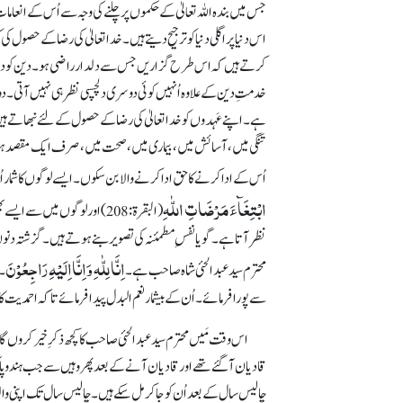
جس میں بندہ اللہ تعالیٰ کے حکموں پر چلنے کی وجہ سے اُس کے انعامات
اس دنیا پر اگلی دنیا کو ترجیح دیتے ہیں۔ خدا تعالیٰ کی رضا کے حصو
کرتے ہیں کہ اس طرح گزاریں جس سے دلدار راضی ہو۔ دین کو دنیا پ
خدمتِ دین کے علاوہ اُنہیں کوئی دوسری دلچسپی نظر ہی نہیں آتی۔ دوس
ہے۔ اپنے عَہدوں کو خدا تعالیٰ کی رضا کے حصول کے لئے نبھاتے ہی
تنگی میں، آسائش میں، بیماری میں، صحت میں، صرف ایک مقصد ہوتا
اُس کے ادا کرنے کا حق ادا کرنے والا بن سکوں۔ ایسے لوگوں کا شمار 
ابْتِغَآءَ مَرْضَاتِ اللّٰہِ
(البقرۃ: 208) اور لوگوں میں 
نظر آتا ہے۔ گویا نفسِ مطمئنہ کی تصویر بنے ہوتے ہیں۔ گزشتہ دنو
اِنَّا لِلّٰہِ وَاِنَّااِلَیْہِ رَاجِعُوْنَ
محترم سید عبدالحئی شاہ صاحب ہے۔
۔ 
سے پورا فرمائے۔ اُن کے بیشمار نعم البدل پیدا فرمائے تا کہ احمدیت
قادیان آ گئے تھے اور قادیان آنے کے بعد پھر وہیں سے جب ہندو پاک 
چالیس سال کے بعد اُن کو جا کر مل سکے ہیں۔ چالیس سال تک اپنی وا