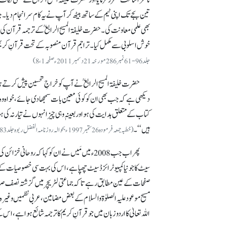
تین بجے تک اپنی ٹیم کے ساتھ بیٹھ کر آپ نے یہ کام سرانجام دی
بھی علمی معاونت کی۔ حضرت خلیفۃ المسیح الرابعؒ کے ترجمہ قرآن کی 
خوش اسلوبی سے مکمل کیا۔ تراجم قرآن منصوبہ کے تحت قرآنِ کریم کے 
جلد 96-61 نمبر 286 مورخہ 21 دسمبر 2011ء صفحہ 1، 8)
دیکھی ہے کہ جب بھی ان کو کوئی معین بات سمجھا دی جائے، خواہ وہ ذات
کتاب کے متعلق ہدایت کی ہو اور بعینہٖ وہی چیز انہوں نے تیار نہ
ہیں‘‘۔
(خطبہ جمعہ فرمودہ 26 ستمبر 1997ء بحوالہ روزنامہ الفضل ربوہ جلد 83-48 نمبر35 مورخہ 14 فروری 1998ء صفحہ 3 کالم 1)
پھر اب جب 2008ء میں مَیں نے ان کو کہا کہ روح
سیٹ کا جو نیا کمپیوٹرائزڈ سیٹ چھپا ہے، اس کی بہت سی خصوصیات کے
صفحات کے عین مطابق رہے تا کہ جماعتی لٹریچر میں گزشتہ نصف
مسیح موعود علیہ الصلوٰۃ والسلام کے بعض مضامین، عربی نظمیں وغیرہ 
اللہ تعالیٰ کا اردو زبان میں جو قرآنِ کریم کا ترجمہ شائع ہوا ہے، ا