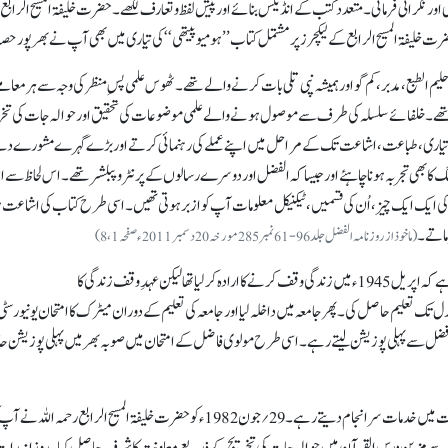
ی اور نگرانی فرمائی۔ متعدد کتب کے انڈیکس بنائے اور پیش لفظ و تعارف لکھے۔ حضرت خلیفۃ المسیح الرابع
فۃ المسیح الرابع کے لیکچرز پر مشتمل کتاب ’’ہومیو پیتھی‘‘ کی تیاری میں بھی آپ نے بھر پور حصہ
لطبع، مدبر، کم گو اور ہمیشہ نپی تلی بات کرنے والے تھے۔ ٹھوس علمی پسِ منظر کی وجہ سے ہر معامل
تھے۔ خلفائے سلسلہ کی طرف سے موصول ہونے والے علمی موضوعات کی تحقیق اور حوالہ جات کی تخر
 تیاری، طباعت، اشاعت تک کے مراحل میں اپنے عملے کی رہنمائی کرتے اور بڑے گہرے مشورے دی
 کا بھی تجربہ ہونا چاہئے اور جیسا کہ الفضل اور دوسرے رسالوں کے پرنٹر و پبلشر تھے۔ اس لحاظ سے ا
 ایک ایک چیز، اُن کی قسمیں، ٹیکنیکل معلومات آپ کوازبر ہوتی تھیں۔ اسی طرح کتاب کی اشاعت ہو
رماتے۔
(ماخوذ از روزنامہ الفضل جلد 96-61 نمبر 285 مورخہ 20 دسمبر 2011ء صفحہ 1، 8)
پھر عبدالحئی شاہ صاحب کے بارے میں الفضل میں بھی لکھا گیا ہے کہ اپریل1945ء میں زندگی وقف کرنے کا ارادہ کر لیا تھا لیکن عہدِ وقف زندگی کا
ے پہلے بتایا کہ مڈل تک تعلیم حاصل کی۔ پھر جامعہ میں داخلہ لیا اور جامعہ کی تعلیم کے دوران میٹرک کا امتحان یونیورسٹ
ے فضل سے پہلی پوزیشن لیتے رہے۔ اسی طرح مولوی فاضل کے امتحان میں صوبہ بھر میں پہلی پوزیشن 
فروری 1956ء میں ان کی پہلی تقرری ہوئی اور مختلف شعبہ جات میں خدمات سرانجام دیتے رہے۔ 29؍جون1982 ء کو حضرت خلیفۃ المسیح الرابع رحمہ اللہ ن
 نکات سے مزین درس القرآن میں حوالہ جات کی تخریج کے ذریعے معاونت کا شرف حاصل کیا۔ روزانہ را