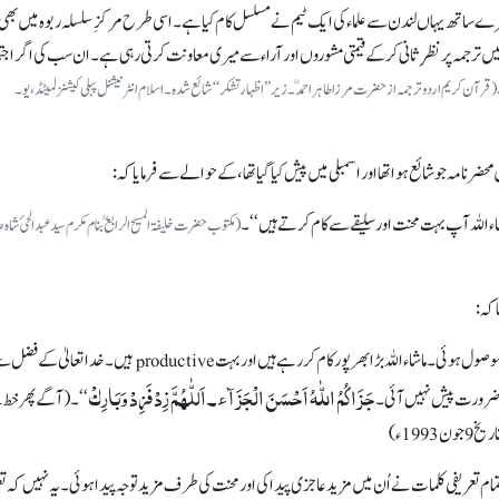
ں میرے ساتھ یہاں لندن سے علماء کی ایک ٹیم نے مسلسل کام کیا ہے۔ اسی طرح مرکزِ سلسلہ ربوہ میں بھی ع
ں ترجمہ پر نظرِ ثانی کر کے قیمتی مشوروں اور آراء سے میری معاونت کرتی رہی ہے۔ ان سب کی اگر اجتم
(قرآن کریم اردو ترجمہ از حضرت مرزا طاہر احمدؒ۔ زیر ’’اظہار تشکر‘‘ شائع شدہ۔ اسلام انٹرنیشنل پبلی کیشنز لمیٹڈ، یو۔
اء اللہ آپ بہت محنت اور سلیقے سے کام کرتے ہیں‘‘۔
(مکتوب حضرت خلیفۃ المسیح الرابعؒ بنام مکرم سید عبدالحیٔ ش
 کہ:
’آپ کی مرسلہ رپورٹ (562/10-5-93 تاریخ فلاں کو) موصول ہوئی۔ ماشاء اللہ بڑا بھرپور کام کر رہے ہیں اور بہت productive ہیں۔ خدا تعالیٰ 
جَزَاکُمُ اللّٰہُ اَحْسَنَ الْجَزَآء۔ اَللّٰھُمَّ زِدْ فَزِدْ وَبَارِکْ
کی ضرورت پیش نہیں آئی۔
‘‘۔ (آگے پھر خط 
199ء)
ن تمام تعریفی کلمات نے اُن میں مزید عاجزی پیدا کی اور محنت کی طرف مزید توجہ پیدا ہوئی۔ یہ نہیں کہ ت