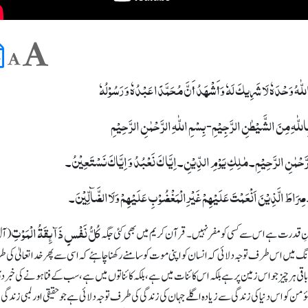
ّا اللّٰہُ وَحْدَہٗ لَا شَرِیکَ لَہٗ وَأَشْھَدُ أَنَّ مُحَمَّدًا عَبْدُہٗ وَ رَسُوْلُہٗ
 بِاللّٰہِ مِنَ الشَّیْطٰنِ الرَّجِیْمِ- بِسْمِ اللّٰہِ الرَّحْمٰنِ الرَّحِیْمِ
َلرَّحْمٰنِ الرَّحِیْمِ۔ مٰلِکِ یَوْمِ الدِّیْنِ۔ اِیَّا کَ نَعْبُدُ وَ اِیَّاکَ نَسْتَعِیْنُ۔
ِرَاطَ الَّذِیْنَ اَنْعَمْتَ عَلَیْھِمْ غَیْرِالْمَغْضُوْبِ عَلَیْھِمْ وَلَاالضَّآلِّیْنَ۔
کُلُّ نَفْسٍ ذَآئِقَۃُ الْمَوْتِ
ونِ قدرت ہے اس سے کسی کو مفر نہیں۔ قرآن کریم میں بھی کئی جگہ
(آ
 مختلف رنگ میں اس طرف توجہ دلائی کہ انسان کو اپنی موت کو سامنے رکھنا چاہئے کہ اسی سے پھر خدا تعالیٰ کی
باقی ہر چیز جو اس زمین پر ہے بلکہ اس کائنات میں ہے، بلکہ کائناتوں میں ہے، سب کے فنا ہونے کی خبر د
ؤمن کو اس دنیا کی زندگی سے زیادہ اگلے جہان کی زندگی کی طرف توجہ دلائی ہے جو حقیقی اور لمبی زندگ