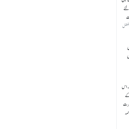
لئے
ہت
الفضل
بی
ی
ا۔ اس
کے
ضرت
حمہ