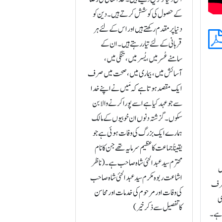
کے حصول کی کوشش کرتے ہیں۔ دین کو
دنیا پر مقدم رکھتے ہیں اور اس کے لئے ہر
قربانی کے لئے تیاررہتے ہیں۔ ان کے
سامنے عُسر میں، یُسر میں، تنگی میں،
آسائش میں، بیماری میں، صحت میں صرف
ایک مقصد ہوتاہے کہ مَیں نے اپنے خدا
سے جو عہد کیاہے اسے پورا کرنے والا بن
سکوں۔ گزشتہ دنوں ان خوبیوں کے مالک
ہمارے ایک بزرگ کی وفات ہوئی ہے جو
یقیناً جماعت کا عظیم سرمایہ تھے جن کا نام
محترم سید عبدالحئی شاہ صا حب ہے۔ (ناظر
ل
اشاعت ربوہ مکرم سید عبدالحئی شاہ صاحب
 طرف
کی وفات اور مرحوم کی خدمات اور محاسن
ی
کاتفصیل سے ذکر خیر)
ی ہے۔