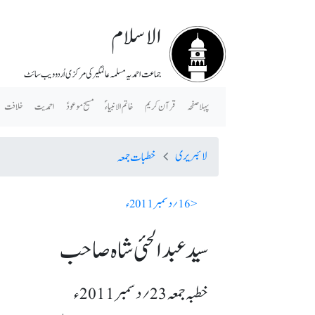
الاسلام
جماعت احمدیہ مسلمہ عالمگیر کی مرکزی اُردو ویب سائٹ
پہلا صفحہ
قرآن کریم
خاتم الانبیاء ؐ
مسیح موعودؑ
احمدیت
خلافت
لائبریری
خطبات جمعہ
< 16؍ دسمبر 2011ء
سید عبدالحئی شاہ صاحب
خطبہ جمعہ 23؍ دسمبر 2011ء