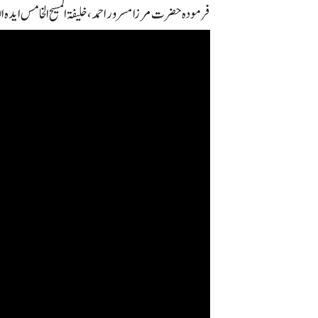
فرمودہ حضرت مرزا مسرور احمد، خلیفۃ المسیح الخامس ایدہ اللہ