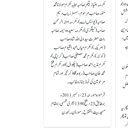
وہ جو
مکرمہ امتیاز بیگم صاحبہ اہلیہ مکرم مولانا محمد
 کوشش
منور صاحب مرحوم، سسٹر زینب وسیم
کہ
صاحبہ (یوایس اے)، مکرمہ امتہ الرحمن
ی دین
صاحبہ (کیلگری)، مکرمہ سعیدہ وسیمہ صا حبہ
میں،
بنت حضرت سید ولی اللہ شا ہ صاحب
ہے
(امریکہ)، مکرم میاں عبدالقیوم صاحب
(کوئٹہ)، مکرم محمد مصطفی صاحب (کراچی)،
مکرم نذیر احمد صاحب (چکوال) اور مکرم فتح
 سکون
محمد خان صاحب (ربوہ) کا ذکر خیر اور تمام
ام
مرحومین کی نماز جنازہ غائب۔
فضل
فرمودہ مورخہ 23؍دسمبر 2011ء
بمطابق 23؍فتح 1390 ہجری شمسی، بمقام
وئے توپھر یہ
مسجد بیت الفتوح۔ مورڈن۔ لندن
و پھر
خوذ از روزنامہ الفضل جلد 96-61 نمبر