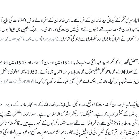
 خانیار سری نگر کے گیلانی سید خاندان کے فرد تھے۔ اس خاندان کے افرادنے مذہبی اختلافات کی بنا پر آب
د سید عبدالمنان شاہ صاحب تھے جنہوں نے جوانی میں بیعت کی اور احمدی ہوئے بلکہ بچپن میں ہی انہوں 
تھا۔ انہوں نے انتہائی عاجزی اور انکساری سے زندگی گزاری۔
(ماخوذ ازتاریخ احمدیت جموں و کشمیر مصنفہ محمد اسد ال
تاریخِ احمدیت جموں اور کشمیر میں مکرم عبدالحئی شاہ صاحب کے متعلق لکھا ہے کہ مکرم سید عبدالحئی صاحب شاہد 1941ء م
لئے زندگی وقف کر کے مدرسہ احمدیہ میں داخل ہوئے۔ تقسیمِ ملک کے بعد 1949ء میں احمدنگر ضلع جھنگ میں دوبارہ جامعہ احمدیہ میں آ
(ماخوذ از تاریخ احمدیت جموں و ک
ایک لمبا عرصہ ان کو خدمت کا موقع ملا۔ دو تین سال ماہنامہ انصار اللہ کے اور مجلہ جامعہ کے مدیر رہ
اسلام پریس کے مینیجر اور پرنٹر رہے۔ مینیجنگ ڈائریکٹر الشرکۃ الاسلامیہ رہے۔ صدر بورڈ الفضل تھے۔ پہل
یشن اور طاہر فاؤنڈیشن تھے، ناظر اشاعت تھے اور یہ متعدد کمیٹیوں کے ممبر رہے ہیں۔ قائم مقام ناظر ا
 زبان میں ترجمہ قرآن کی نظر ثانی کی توفیق پائی۔ بطور ناظر اشاعت حضرت مسیح موعود علیہ السلام کی کت