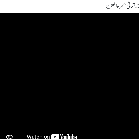
 تعالیٰ بنصرہ العزیز