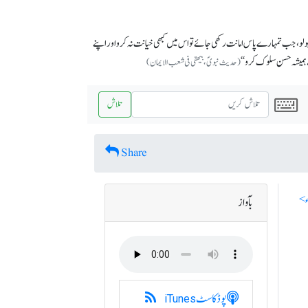
 بولو، جب تمہارے پاس امانت رکھی جائے تو اس میں کبھی خیانت نہ کرو اور اپنے
میشہ حسن سلوک کرو ‘‘
(حدیث نبویؐ، بیھقی فی شعب الایمان)
تلاش
Share
بآواز
پوڈکاسٹ
iTunes