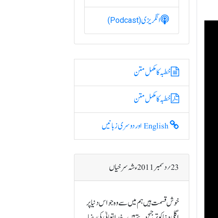
انگریزی
(Podcast)
خطبہ کا مکمل متن
خطبہ کا مکمل متن
English اور دوسری زبانیں
23؍ دسمبر 2011ء شہ سرخیاں
خوش قسمت ہیں ہم میں سے وہ جو اس دنیا پر
اگلی دنیا کو ترجیح دیتے ہیں۔ خداتعالیٰ کی رضا