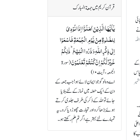
قرآن کریم میں جمعة المبارک
ائی
یٰۤاَیُّہَا الَّذِیۡنَ اٰمَنُوۡۤا اِذَا نُوۡدِیَ
نے
لِلصَّلٰوۃِ مِنۡ یَّوۡمِ الۡجُمُعَۃِ فَاسۡعَوۡا
لّٰہ
اِلٰی ذِکۡرِ اللّٰہِ وَ ذَرُوا الۡبَیۡعَ ؕ ذٰلِکُمۡ
خَیۡرٌ لَّکُمۡ اِنۡ کُنۡتُمۡ تَعۡلَمُوۡنَ
(سورة
یں قادیان آئے اور اور 1945ء میں اسلام کے
ئے۔ 1953ء میں مولوی فاضل پاس
الجمعہ، آیت ۱۰)
اے وہ لوگو جو ایمان لائے ہو! جب جمعہ کے
شمیر
دن کے ایک حصّہ میں نماز کے لئے بلایا
جائے تو اللہ کے ذکر کی طرف جلدی کرتے
ے۔
ہوئے بڑھا کرو اور تجارت چھوڑ دیا کرو۔ یہ
ے
تمہارے لئے بہتر ہے اگر تم علم رکھتے ہو۔
علیٰ
ب کا