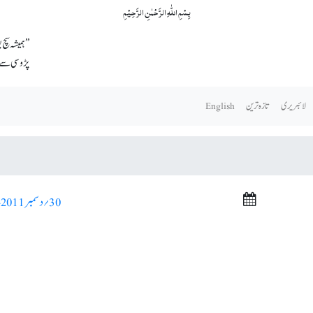
بِسۡمِ اللّٰہِ الرَّحۡمٰنِ الرَّحِیۡمِ
’’ہمیشہ سچ
پڑوسی سے ہ
لائبریری
تازہ ترین
English
30؍ دسمبر 2011ء >