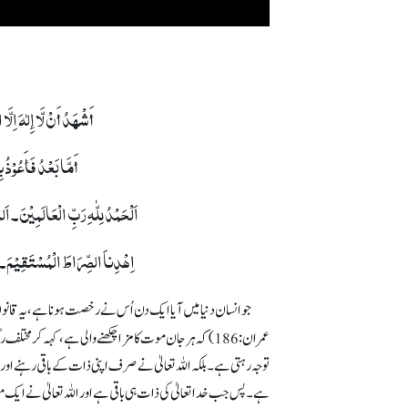
أَشْھَدُ أَنْ لَّا إِلٰہَ اِلَ
أَمَّا بَعْدُ فَأَعُوْذُ
اَلْحَمْدُ لِلّٰہِ رَبِّ الْعَالَمِیْنَ۔ ا
اِھْدِناَ الصِّرَاطَ الْمُسْتَقِیْمَ۔ ص
جو انسان دنیا میں آیا ایک دن اُس نے رخصت ہونا ہے، یہ قان
عمران: 186) کہ ہر جان موت کا مزا چکھنے والی ہے، کہہ کر
توجہ رہتی ہے۔ بلکہ اللہ تعالیٰ نے صرف اپنی ذات کے باقی رہنے اور 
ہے۔ پس جب خدا تعالیٰ کی ذات ہی باقی ہے اور اللہ تعالیٰ نے ایک م