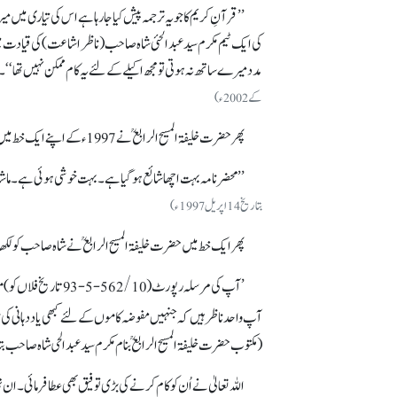
’’قرآنِ کریم کا جو یہ ترجمہ پیش کیا جا رہا ہے اس کی تیاری می
کی ایک ٹیم مکرم سید عبدالحئی شاہ صاحب (ناظر اشاعت) کی قیادت می
مدد میرے ساتھ نہ ہوتی تو مجھ اکیلے کے لئے یہ کام ممکن نہیں تھا‘‘۔
کے 2002ء)
پھر حضرت خلیفۃ المسیح الرابعؒ نے 1997ء کے اپنے ایک خط میں محضر نامہ جو شائع ہوا تھا اور اسمبلی میں پیش کیا گیا تھا، کے حوالے سے فرمایا کہ:
’’محضر نامہ بہت اچھا شائع ہو گیا ہے۔ بہت خوشی ہوئی ہے۔ ماش
بتاریخ 14اپریل 1997ء)
پھر ایک خط میں حضرت خلیفۃ المسیح الرابعؒ نے شاہ صاحب کو لکھا
آپ واحدناظر ہیں کہ جنہیں مفوضہ کاموں کے لئے کبھی یاد دہانی 
(مکتوب حضرت خلیفۃ المسیح الرابعؒ بنام مکرم سید عبدالحی شاہ صاحب بتاریخ 9 جون 3
اللہ تعالیٰ نے اُن کو کام کرنے کی بڑی توفیق بھی عطا فرمائی۔ ا