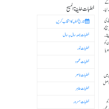
 کے
خطبات خلیفة المسیح
 لیا۔
ے کی
تاریخ خطبہ کا انتخاب کریں
یج و
خطبات جمعہ سال بہ سال
تے۔
ن کو
خطبات نور
 یا
خطبات محمود
خطبات ناصر
ی میں
حاصل
خطبات طاہر
ے آپ کو
خطبات مسرور
ت تین