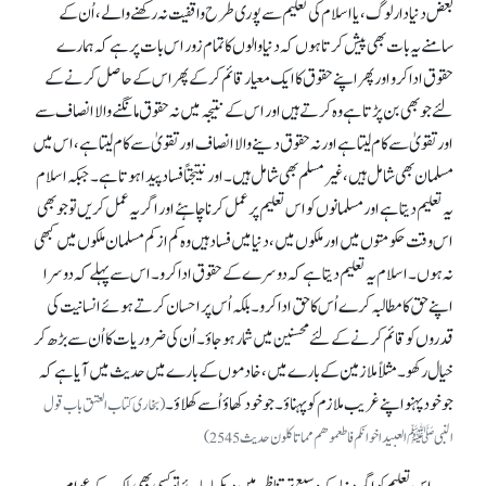
بعض دنیا دار لوگ، یا اسلام کی تعلیم سے پوری طرح واقفیت نہ رکھنے والے، اُن کے
سامنے یہ بات بھی پیش کرتا ہوں کہ دنیا والوں کا تمام زور اس بات پر ہے کہ ہمارے
حقوق ادا کرو اور پھر اپنے حقوق کا ایک معیار قائم کر کے پھر اس کے حاصل کرنے کے
لئے جو بھی بن پڑتا ہے وہ کرتے ہیں اور اس کے نتیجہ میں نہ حقوق مانگنے والا انصاف سے
اور تقویٰ سے کام لیتا ہے اور نہ حقوق دینے والا انصاف اور تقویٰ سے کام لیتا ہے، اس میں
مسلمان بھی شامل ہیں، غیر مسلم بھی شامل ہیں۔ اور نتیجتاً فساد پیدا ہوتا ہے۔ جبکہ اسلام
یہ تعلیم دیتا ہے اور مسلمانوں کو اس تعلیم پر عمل کرنا چاہئے اور اگر یہ عمل کریں تو جو بھی
اس وقت حکومتوں میں اور ملکوں میں، دنیا میں فساد ہیں وہ کم از کم مسلمان ملکوں میں کبھی
نہ ہوں۔ اسلام یہ تعلیم دیتا ہے کہ دوسرے کے حقوق ادا کرو۔ اس سے پہلے کہ دوسرا
اپنے حق کا مطالبہ کرے اُس کا حق ادا کرو۔ بلکہ اُس پر احسان کرتے ہوئے انسانیت کی
قدروں کو قائم کرنے کے لئے محسنین میں شمار ہو جاؤ۔ اُن کی ضروریات کا اُن سے بڑھ کر
خیال رکھو۔ مثلاً ملازمین کے بارے میں، خادموں کے بارے میں حدیث میں آیا ہے کہ
جو خود پہنو اپنے غریب ملازم کو پہناؤ۔ جو خود کھاؤ اُسے کھلاؤ۔
(بخاری کتاب العتق باب قول
النبیﷺ العبید اخوانکم فاطعموھم مماتاکلون حدیث 2545)