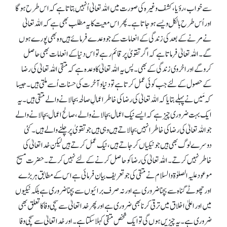
سے خواب، رؤیا، کشف وغیرہ کی صورت میں اللہ تعالیٰ اُنہیں بتاتا ہے کہ اس طرح ہو گا
اور اُس طرح بالکل ویسے ہو جاتا ہے۔ پھر اس معیت کا یہ مطلب بھی ہے کہ اللہ تعالیٰ
نے مرنے کے بعد کی زندگی کے انعامات کے جو وعدے فرمائے ہیں وہ بھی پورے ہوں
گے۔ اللہ تعالیٰ فرماتا ہے کہ اگر تقویٰ پر قائم رہے تو اس دنیا کے انعامات بھی حاصل
کرو گے اور اخروی زندگی کے بھی۔ پس یہ اللہ تعالیٰ کا وعدہ ہے کہ متقی اللہ تعالیٰ کی رضا
کے حصول کے لئے جب کوئی عمل کرتا ہے تو دنیا و آخرت کی حسنات اُسے ملتی ہیں۔ جیسا
کہ مَیں نے پہلے بتایا کہ اللہ تعالیٰ کی رضا کی خاطر اعمالِ صالحہ بجا لانے والے متقی ہیں۔ یہ
ایک بہت ضروری چیز ہے کہ ایسے نیک اعمال بجا لانے والے، صالح اعمال بجا لانے والے
جو اللہ تعالیٰ کی رضا کی خاطر انہیں بجا لاتے ہیں وہی ہیں جو تقویٰ پر چلنے والے ہیں۔ کئی
دوسرے لوگ بھی ہیں جو نیکیاں کر جاتے ہیں، نیک عمل کرتے ہیں لیکن خدا تعالیٰ کی
خاطر نہیں کرتے۔ اللہ تعالیٰ کی رضا کو حاصل کرنے کے لئے نہیں کرتے۔ حضرت مسیح
موعود علیہ الصلوٰۃ والسلام نے متقی کی جو تعریف بیان فرمائی ہے اس کے مطابق ہر بڑے
اور چھوٹے گناہ سے بچنا ضروری ہے اور نہ صرف برائیوں سے بچنا ضروری ہے بلکہ نیکیوں
میں اور اعلیٰ اخلاق میں ترقی کرنا بھی ضروری ہے اور پھر خدا تعالیٰ سے سچی وفا کا تعلق بھی
ضروری ہے۔ یہ چیزیں ہوں گی تو ایک شخص متقی کہلا سکتا ہے۔ اور خدا تعالیٰ سے سچی وفا