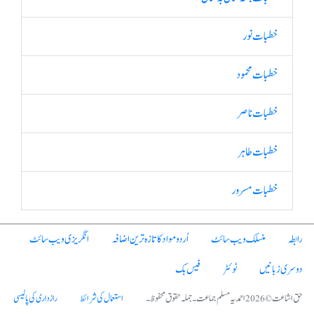
خطبات نور
خطبات محمود
خطبات ناصر
خطبات طاہر
خطبات مسرور
رابطہ
منسلک ویب سائٹ
اُردو مواد کا تازہ ترین اضافہ
انگریزی ویب سائٹ
دوسری زبانیں
ٹوئٹر
فیس بک
حق اشاعت © 2026 احمدیہ مسلم جماعت۔ جملہ حقوق محفوظ۔
استعمال کی شرائط
رازداری کی پالیسی