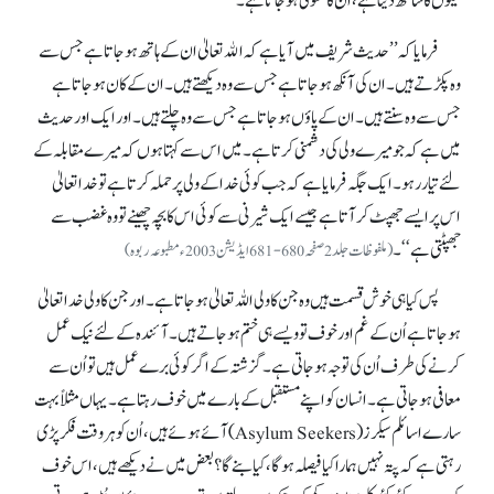
نیکوں کا ساتھ دیتا ہے، اُن کا متولی ہو جاتا ہے۔
فرمایا کہ ’’حدیث شریف میں آیا ہے کہ اﷲ تعالیٰ ان کے ہاتھ ہو جاتا ہے جس سے
وہ پکڑتے ہیں۔ ان کی آنکھ ہو جاتا ہے جس سے وہ دیکھتے ہیں۔ ان کے کان ہو جاتا ہے
جس سے وہ سنتے ہیں۔ ان کے پاؤں ہو جاتا ہے جس سے وہ چلتے ہیں۔ اور ایک اور حدیث
میں ہے کہ جو میرے ولی کی دشمنی کرتا ہے۔ میں اس سے کہتا ہوں کہ میرے مقابلہ کے
لئے تیار رہو۔ ایک جگہ فرمایا ہے کہ جب کوئی خد اکے ولی پر حملہ کرتا ہے تو خدا تعالیٰ
اس پر ایسے جھپٹ کر آتا ہے جیسے ایک شیرنی سے کوئی اس کا بچہ چھینے تو وہ غضب سے
جھپٹتی ہے‘‘۔
(ملفوظات جلد 2صفحہ680-681 ایڈیشن 2003ء مطبوعہ ربوہ)
پس کیا ہی خوش قسمت ہیں وہ جن کا ولی اللہ تعالیٰ ہو جاتا ہے۔ اور جن کا ولی خدا تعالیٰ
ہو جاتا ہے اُن کے غم اور خوف تو ویسے ہی ختم ہو جاتے ہیں۔ آئندہ کے لئے نیک عمل
کرنے کی طرف اُن کی توجہ ہو جاتی ہے۔ گزشتہ کے اگر کوئی برے عمل ہیں تو اُن سے
معافی ہو جاتی ہے۔ انسان کو اپنے مستقبل کے بارے میں خوف رہتا ہے۔ یہاں مثلاً بہت
سارے اسائلم سیکرز (Asylum Seekers) آئے ہوئے ہیں، اُن کو ہر وقت فکر پڑی
رہتی ہے کہ پتہ نہیں ہمارا کیا فیصلہ ہو گا، کیا بنے گا؟ بعض میں نے دیکھے ہیں، اس خوف