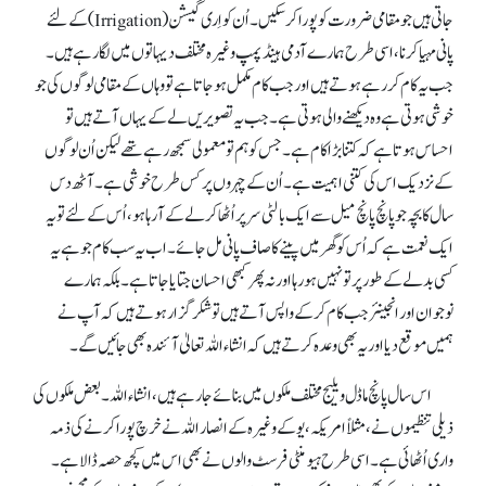
جاتی ہیں جو مقامی ضرورت کو پورا کر سکیں۔ اُن کو اِری گیشن (Irrigation) کے لئے
پانی مہیا کرنا، اسی طرح ہمارے آدمی ہینڈ پمپ وغیرہ مختلف دیہاتوں میں لگا رہے ہیں۔
جب یہ کام کر رہے ہوتے ہیں اور جب کام مکمل ہو جاتا ہے تو وہاں کے مقامی لوگوں کی جو
خوشی ہوتی ہے وہ دیکھنے والی ہوتی ہے۔ جب یہ تصویریں لے کے یہاں آتے ہیں تو
احساس ہوتا ہے کہ کتنا بڑا کام ہے۔ جس کو ہم تو معمولی سمجھ رہے تھے لیکن اُن لوگوں
کے نزدیک اس کی کتنی اہمیت ہے۔ اُن کے چہروں پر کس طرح خوشی ہے۔ آٹھ دس
سال کا بچہ جو پانچ پانچ میل سے ایک بالٹی سر پر اُٹھا کر لے کے آ رہا ہو، اُس کے لئے تو یہ
ایک نعمت ہے کہ اُس کو گھر میں پینے کا صاف پانی مل جائے۔ اب یہ سب کام جو ہے یہ
کسی بدلے کے طور پر تو نہیں ہو رہا اور نہ پھر کبھی احسان جتایا جاتا ہے۔ بلکہ ہمارے
نوجوان اور انجینئر جب کام کر کے واپس آتے ہیں تو شکر گزار ہوتے ہیں کہ آپ نے
ہمیں موقع دیا اور یہ بھی وعدہ کرتے ہیں کہ انشاء اللہ تعالیٰ آئندہ بھی جائیں گے۔
اس سال پانچ ماڈل ویلیج مختلف ملکوں میں بنائے جا رہے ہیں، انشاء اللہ۔ بعض ملکوں کی
ذیلی تنظیموں نے، مثلاً امریکہ، یوکے وغیرہ کے انصار اللہ نے خرچ پورا کرنے کی ذمہ
واری اُٹھائی ہے۔ اسی طرح ہیومنٹی فرسٹ والوں نے بھی اس میں کچھ حصہ ڈالا ہے۔