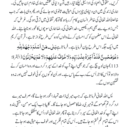
کریں۔ حقوق العباد کی ادائیگی کیلئے تیار رہیں تو یہ دنیا کی نعمتیں ہماری خادم بن جائیں گی۔
ہماری زندگی میں ان دنیاوی چیزوں کی حیثیت ثانوی ہو جائے گی اور پھر وہی بات کہ جب
خالصتاً اللہ تعالیٰ کی خاطر انسان یہ کام کر رہا ہو گا تو پھر تقویٰ میں ترقی ہو گی۔ غرض کہ
جس زاویے سے بھی ہم دیکھیں، خدا تعالیٰ کی رضا ہماری سوچوں کا محور ہونا چاہئے۔ اللہ
تعالیٰ نے اس مضمون کو کہ احسان کرنے والوں کو وہ کس طرح نوازتا ہے، قرآنِ کریم
بَلٰی۔ مَنْ اَسْلَمَ وَجْھَہٗ لِلّٰہِ
میں ایک جگہ اس طرح بیان فرمایا ہے۔ فرماتا ہے
وَھُوَمُحْسِنٌ فَلَہٗٓ اَجْرُہٗ عِنْدَرَبِّہٖ وَلَاخَوْفٌ عَلَیْھِمْ وَلَا ھُمْ یَحْزَنُوْنَ
(البقرۃ:
113) جان لو یہ سچ ہے کہ جو بھی اپنے آپ کو خدا کے سپرد کر دے اور وہ احسان کرنے
والا ہو تو اُس کااجر اُس کے رب کے پاس ہے۔ اور اُن لوگوں پر کوئی خوف نہیں اور نہ وہ
غمگین ہوں گے۔
پس اللہ تعالیٰ فرماتا ہے کہ جب میری ذات تمہارا محور ہو جائے گا، صرف میرے
ارد گرد تم گھومو گے تومیری رضا کا حصول ہو جائے گا۔ کلیۃً جب ایک مومن، متقی بندہ
اپنے آپ کو خدا تعالیٰ کے سپرد کر دیتا ہے تو پھر اللہ تعالیٰ خود اُس کا متکفّل ہو جاتا ہے۔
اس کے تمام غم ختم ہو جاتے ہیں۔ اُس کی تمام فکریں اور خوف بے حیثیت ہو جاتے