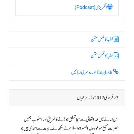
انگریزی
(Podcast)
خطبہ کا مکمل متن
خطبہ کا مکمل متن
English اور دوسری زبانیں
3؍ فروری 2012ء شہ سرخیاں
اس زمانے میں خدا تعالیٰ سے سچا تعلق جوڑنے کا طریق اور اسلوب ہمیں
حضرت مسیح موعود علیہ الصلوٰۃ والسلام نے سکھائے۔ بہت سے احمدی ہیں جو