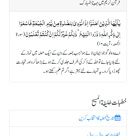
قرآن کریم میں جمعة المبارک
یٰۤاَیُّہَا الَّذِیۡنَ اٰمَنُوۡۤا اِذَا نُوۡدِیَ لِلصَّلٰوۃِ مِنۡ یَّوۡمِ الۡجُمُعَۃِ فَاسۡعَوۡا
اِلٰی ذِکۡرِ اللّٰہِ وَ ذَرُوا الۡبَیۡعَ ؕ ذٰلِکُمۡ خَیۡرٌ لَّکُمۡ اِنۡ کُنۡتُمۡ تَعۡلَمُوۡنَ
(سورة
الجمعہ، آیت ۱۰)
اے وہ لوگو جو ایمان لائے ہو! جب جمعہ کے دن کے ایک حصّہ میں نماز کے
لئے بلایا جائے تو اللہ کے ذکر کی طرف جلدی کرتے ہوئے بڑھا کرو اور تجارت
چھوڑ دیا کرو۔ یہ تمہارے لئے بہتر ہے اگر تم علم رکھتے ہو۔
خطبات خلیفة المسیح
تاریخ خطبہ کا انتخاب کریں
خطبات جمعہ سال بہ سال