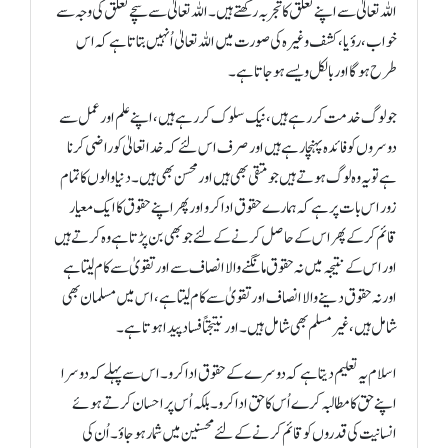
اللہ تعالیٰ سے اپنے تعلق کا تجربہ رکھتے ہیں۔ اللہ تعالیٰ سے سچے تعلق کی وجہ سے
خواب، رؤیا، کشف وغیرہ کی صورت میں اللہ تعالیٰ اُنہیں بتاتا ہے کہ اس
طرح ہو گا اور بالکل ویسے ہو جاتا ہے۔
جو لوگ خدمت کر رہے ہیں، نیک سلوک کر رہے ہیں، اپنے علم اور عمل سے
دوسروں کو فائدہ پہنچا رہے ہیں اور صرف اس لئے کہ خد اتعالیٰ کو راضی کرنا
ہے تو یہ وہ لوگ ہوتے ہیں جو متقی بھی ہیں اور محسن بھی ہیں۔ دنیا والوں کا تمام
زور اس بات پر ہے کہ ہمارے حقوق ادا کرو اور پھر اپنے حقوق کا ایک معیار
قائم کر کے پھر اس کے حاصل کرنے کے لئے جو بھی بن پڑتا ہے وہ کرتے ہیں
اور اس کے نتیجہ میں نہ حقوق مانگنے والا انصاف سے اور تقویٰ سے کام لیتا ہے
اور نہ حقوق دینے والا انصاف اور تقویٰ سے کام لیتا ہے، اس میں مسلمان بھی
شامل ہیں، غیر مسلم بھی شامل ہیں۔ اور نتیجتاً فساد پیدا ہوتا ہے۔
اسلام یہ تعلیم دیتا ہے کہ دوسرے کے حقوق ادا کرو۔ اس سے پہلے کہ دوسرا
اپنے حق کا مطالبہ کرے اُس کا حق ادا کرو۔ بلکہ اُس پر احسان کرتے ہوئے
انسانیت کی قدروں کو قائم کرنے کے لئے محسنین میں شمار ہو جاؤ۔ اُن کی