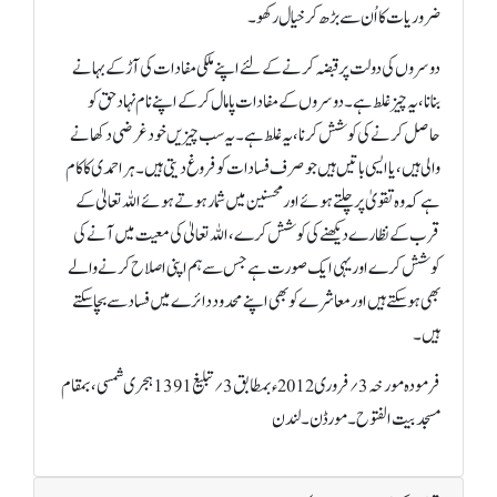
ضروریات کا اُن سے بڑھ کر خیال رکھو۔
دوسروں کی دولت پر قبضہ کرنے کے لئے اپنے ملکی مفادات کی آڑ کے بہانے
بنانا، یہ چیز غلط ہے۔ دوسروں کے مفادات پامال کر کے اپنے نام نہاد حق کو
حاصل کرنے کی کوشش کرنا، یہ غلط ہے۔ یہ سب چیزیں خود غرضی دکھانے
والی ہیں، یا ایسی باتیں ہیں جو صرف فسادات کو فروغ دیتی ہیں۔ ہر احمدی کا کام
ہے کہ وہ تقویٰ پر چلتے ہوئے اور محسنین میں شمار ہوتے ہوئے اللہ تعالیٰ کے
قرب کے نظارے دیکھنے کی کوشش کرے، اللہ تعالیٰ کی معیت میں آنے کی
کوشش کرے اور یہی ایک صورت ہے جس سے ہم اپنی اصلاح کرنے والے
بھی ہو سکتے ہیں اور معاشرے کو بھی اپنے محدود دائرے میں فساد سے بچا سکتے
ہیں۔
فرمودہ مورخہ 3؍فروری 2012ء بمطابق 3؍تبلیغ 1391 ہجری شمسی، بمقام
مسجد بیت الفتوح۔ مورڈن۔ لندن