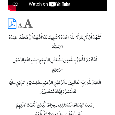
أَشْھَدُ أَنْ لَّا إِلٰہَ اِلَّا اللّٰہُ وَحْدَہٗ لَا شَرِیکَ لَہٗ وَأَشْھَدُ أَنَّ مُحَمَّدًا عَبْدُہٗ
وَ رَسُوْلُہٗ
أَمَّا بَعْدُ فَأَعُوْذُ بِاللّٰہِ مِنَ الشَّیْطٰنِ الرَّجِیْمِ- بِسْمِ اللّٰہِ الرَّحْمٰنِ
الرَّحِیْمِ
اَلْحَمْدُ لِلّٰہِ رَبِّ الْعَالَمِیْنَ۔ اَلرَّحْمٰنِ الرَّحِیْمِ۔ مٰلِکِ یَوْمِ الدِّیْنِ۔ اِیَّا
کَ نَعْبُدُ وَ اِیَّاکَ نَسْتَعِیْنُ۔
اِھْدِناَ الصِّرَاطَ الْمُسْتَقِیْمَ۔ صِرَاطَ الَّذِیْنَ اَنْعَمْتَ عَلَیْھِمْ
غَیْرِالْمَغْضُوْبِ عَلَیْھِمْ وَلَاالضَّآلِّیْنَ۔