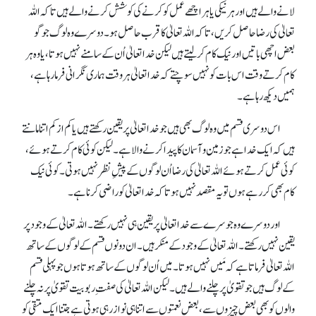
لانے والے ہیں اور ہر نیکی یا ہر اچھے عمل کو کرنے کی کوشش کرنے والے ہیں تا کہ اللہ
تعالیٰ کی رضا حاصل کریں، تا کہ اللہ تعالیٰ کا قرب حاصل ہو۔ دوسرے وہ لوگ جو گو
بعض اچھی باتیں اور نیک کام کر لیتے ہیں لیکن خدا تعالیٰ اُن کے سامنے نہیں ہوتا، یا وہ ہر
کام کرتے وقت اس بات کو نہیں سوچتے کہ خدا تعالیٰ ہر وقت ہماری نگرانی فرما رہا ہے،
ہمیں دیکھ رہا ہے۔
اس دوسری قسم میں وہ لوگ بھی ہیں جو خدا تعالیٰ پر یقین رکھتے ہیں یا کم از کم اتنا مانتے
ہیں کہ ایک خدا ہے جو زمین و آسمان کا پیداکرنے والا ہے۔ لیکن کوئی کام کرتے ہوئے،
کوئی عمل کرتے ہوئے اللہ تعالیٰ کی رضا اُن لوگوں کے پیشِ نظر نہیں ہوتی۔ کوئی نیک
کام بھی کر رہے ہوں تو یہ مقصدنہیں ہوتا کہ خدا تعالیٰ کو راضی کرنا ہے۔
اور دوسرے وہ جو سرے سے خدا تعالیٰ پر یقین ہی نہیں رکھتے۔ اللہ تعالیٰ کے وجود پر
یقین نہیں رکھتے۔ اللہ تعالیٰ کے وجود کے منکر ہیں۔ ان دونوں قسم کے لوگوں کے ساتھ
اللہ تعالیٰ فرماتا ہے کہ مَیں نہیں ہوتا۔ میں اُن لوگوں کے ساتھ ہوتاہوں جو پہلی قسم
کے لوگ ہیں جو تقویٰ پر چلنے والے ہیں۔ لیکن اللہ تعالیٰ کی صفتِ ربوبیت تقویٰ پر نہ چلنے
والوں کو بھی بعض چیزوں سے، بعض نعمتوں سے اتنا ہی نواز رہی ہوتی ہے جتنا ایک متقی کو