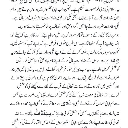
ہوئے ہیں یہ خود بخود ختم ہو جائیں گے۔ اس پر اکثر یہی کہتے ہیں کہ اصل یہی چیز ہے اور
یہ اسلام کی بڑی خوبصورت تعلیم ہے۔ لیکن جب اپنی مجلسوں میں واپس جاتے ہیں تو پھر
ذاتی مفادات آڑے آجاتے ہیں۔ یعنی ملکی اور قومی مفادات کی دوڑ شروع ہو جاتی ہے۔
ملکی مفادات ضرور ہونے چاہئیں اگر وہ حق اور انصاف پر قائم رہتے ہوئے ہوں۔
دوسروں کا حق مار کے نہ ہوں تو پھر ضرور اُن پر عمل ہونا چاہئے۔ اور ظاہر ہے کہ پہلے خود
انسان اپنے آپ کو سنبھالتا ہے۔ اسی طرح ملکوں کا فرض ہے کہ اپنے آپ کو سنبھالیں۔
لیکن دوسروں کی دولت پر قبضہ کرنے کے لئے اپنے ملکی مفادات کی آڑ کے بہانے بنانا یہ
چیز غلط ہے۔ دوسروں کے مفادات پامال کر کے اپنے نام نہاد حق کو حاصل کرنے کی
کوشش کرنا یہ غلط ہے۔ یہ سب چیزیں خود غرضی دکھانے والی ہیں۔ یا ایسی باتیں ہیں جو
صرف فسادات کو فروغ دیتی ہیں۔ بہر حال ہر احمدی کا کام ہے کہ وہ تقویٰ پر چلتے ہوئے
اور محسنین میں شمار ہوتے ہوئے اللہ تعالیٰ کے قرب کے نظارے دیکھنے کی کوشش
کرے۔ اللہ تعالیٰ کی معیت میں آنے کی کوشش کرے اور یہی ایک صورت ہے جس
سے ہم اپنی اصلاح کرنے والے بھی ہو سکتے ہیں اور معاشرے کو بھی اپنے محدود دائرے
صِبْغَۃَ اللّٰہ
میں فساد سے بچا سکتے ہیں۔ ہمیں کوشش کرنی چاہئے کہ
بنتے ہوئے اللہ
تعالیٰ کی صفات اپنے دائرے میں، اپنی استعدادوں کے مطابق اختیار کرنے کی کوشش