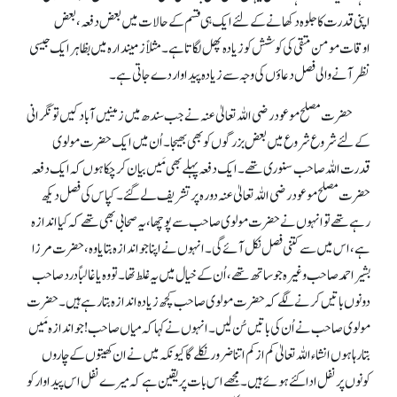
اپنی قدرت کا جلوہ دکھانے کے لئے ایک ہی قسم کے حالات میں بعض دفعہ، بعض
اوقات مومن متقی کی کوشش کو زیادہ پھل لگاتا ہے۔ مثلاً زمیندارہ میں بظاہر ایک جیسی
نظر آنے والی فصل دعاؤں کی وجہ سے زیادہ پیداوار دے جاتی ہے۔
حضرت مصلح موعود رضی اللہ تعالیٰ عنہ نے جب سندھ میں زمینیں آباد کیں تو نگرانی
کے لئے شروع شروع میں بعض بزرگوں کو بھی بھیجا۔ اُن میں ایک حضرت مولوی
قدرت اللہ صاحب سنوری تھے۔ ایک دفعہ پہلے بھی مَیں بیان کر چکا ہوں کہ ایک دفعہ
حضرت مصلح موعود رضی اللہ تعالیٰ عنہ دورہ پر تشریف لے گئے۔ کپاس کی فصل دیکھ
رہے تھے تو انہوں نے حضرت مولوی صاحب سے پوچھا، یہ صحابی بھی تھے کہ کیا اندازہ
ہے، اس میں سے کتنی فصل نکل آئے گی۔ انہوں نے اپنا جو اندازہ بتایا وہ، حضرت مرزا
بشیر احمد صاحب وغیرہ جو ساتھ تھے، اُن کے خیال میں یہ غلط تھا۔ تو وہ یا غالباً درد صاحب
دونوں باتیں کرنے لگے کہ حضرت مولوی صاحب کچھ زیادہ اندازہ بتا رہے ہیں۔ حضرت
مولوی صاحب نے اُن کی باتیں سُن لیں۔ انہوں نے کہا کہ میاں صاحب! جو اندازہ مَیں
بتا رہا ہوں انشاء اللہ تعالیٰ کم از کم اتنا ضرور نکلے گا کیونکہ میں نے ان کھیتوں کے چاروں
کونوں پر نفل ادا کئے ہوئے ہیں۔ مجھے اس بات پر یقین ہے کہ میرے نفل اس پیداوار کو