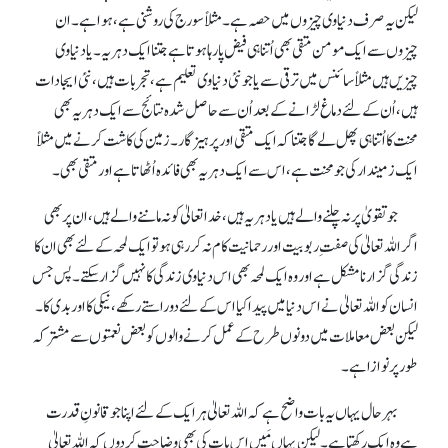
لیکن یہ صرف دنیاوی چیزوں میں حصہ ہے۔ مثلاً سورج کی روشنی ہے، ہوا ہے۔ ان
چیزوں سے ایک مومن متقی بھی اُتنا ہی فیض پا رہا ہوتا ہے جتنا ایک دہریہ۔ یا دنیاوی
چیزیں ہیں مثلاً سائنس میں ترقی سے یا جو نئی دنیاوی تعلیم ہے، تجربات ہیں، نئی ایجادات
ہیں، اُن کے لئے دماغ لڑانے کے بعد اُن سے حاصل شدہ نتائج سے ایک دہریہ بھی
محنت کا اُتنا ہی پھل لے گا جتنا کہ ایک متقی اور پرہیزگار۔ زمین کی کاشت کرنے میں مثلاً
ایک زمیندار کی جو محنت ہے، اس سے ایک دہریہ بھی فائدہ اُٹھاتا ہے اور متقی بھی۔
جو تقویٰ پر نہ چلنے والے ہیں یا دہریہ ہیں، خدا تعالیٰ کو نہ ماننے والے ہیں، ان پر بھی
اگر اللہ تعالیٰ کی صفتِ ربوبیت اور رحمانیت کام نہ کر رہی ہو تو ایک لمحہ کے لئے بھی ان کا
زندگی گزارنا مشکل ہے اور وہ ایک لمحہ بھی اس دنیاوی زندگی کا نہیں گزارسکتے۔ پس جس
انسان کو اللہ تعالیٰ نے اس دنیا میں پیدا کیا اس کے لئے دو راستے رکھے، نیکی کا اور بدی کا۔
لیکن بعض معاملات میں دونوں طرح کے عمل کرنے والوں کو بعض نعمتوں سے مشترکہ
طور پر نوازا ہے۔
بہر حال یہاں یہ بات واضح ہے کہ اللہ تعالیٰ ہر ایک کے لئے اپنا جو قانونِ قدرت
ہے وہ ایک رکھتا ہے۔ لیکن یہاں مَیں اس بات کی بھی وضاحت کر دوں کہ اللہ تعالیٰ