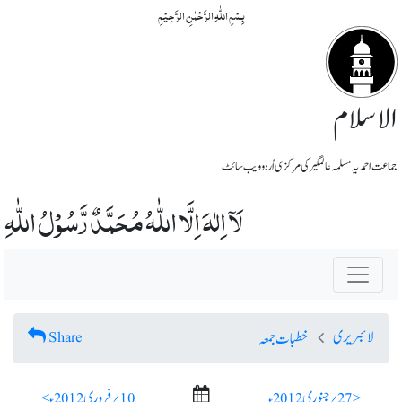
بِسۡمِ اللّٰہِ الرَّحۡمٰنِ الرَّحِیۡمِ
الاسلام
جماعت احمدیہ مسلمہ عالمگیر کی مرکزی اُردو ویب سائٹ
لَآ اِلٰہَ اِلَّا اللّٰہُ مُحَمَّدٌ رَّسُوْلُ اللّٰہِ
لائبریری
Share
خطبات جمعہ
< 27؍ جنوری 2012ء
10؍ فروری 2012ء >