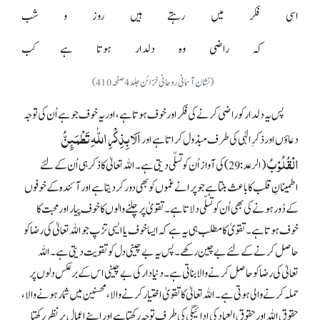
اسی فکر میں رہتے ہیں روز و شب
کہ راضی وہ دلدار ہوتا ہے کب
(نشان آسمانی روحانی خزائن جلد4صفحہ410)
پس یہ دلدار کو راضی کرنے کی فکر اور خوف ہوتا ہے، اور یہ خوف جو ہے اُن کی توجہ
اَلَا بِذِکْرِ اللّٰہِ تَطْمَئِنُّ
دعاؤں اور ذکرِ الٰہی کی طرف مبذول کراتا ہے اور
الْقُلُوْبُ
(الرعد: 29) کی آواز اُن کو تسلّی دیتی ہے۔ اللہ تعالیٰ کا ذکر ہی اُن کے لئے
اطمینانِ قلب کا باعث بنتا ہے جو پرانے غموں کو بھی دور کر دیتا ہے اور آئندہ کے خوفوں
کے دُور ہونے کی بھی اُن کو تسلّی دلاتا ہے۔ تقویٰ پر چلنے والوں کا خوف پیار اور محبت کا
خوف ہوتا ہے۔ تقویٰ کا مطلب ہی یہ ہے کہ ایسا خوف یا ایسی تڑپ جو اللہ تعالیٰ کی رضا کو
حاصل کرنے کے لئے بے چین رکھے۔ پس یہ بے چینی دل کو تقویت دیتی ہے۔ اللہ
تعالیٰ کی رضا کو حاصل کرنے والا بناتی ہے۔ دنیا دار کی بے چینی اس کے برعکس دلوں پر
حملہ کرنے والی ہوتی ہے۔ اللہ تعالیٰ کا تقویٰ اختیار کرنے والا، محسنین میں شمار ہونے والا،
حقوق اللہ اور حقوق العباد کی ادائیگی کی طرف توجہ رکھتا ہے اور اپنے اعمال پر نظر رکھتا