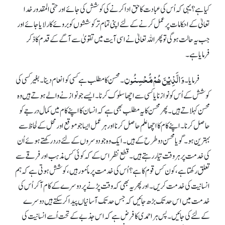
کیا ہے؟ یہی کہ اُس کی عبادت کا حق ادا کرنے کی کوشش کی جائے اور حتی المقدور خدا
تعالیٰ کے احکامات پر عمل کرنے کے لئے اپنی تمام تر کوششوں کو بروئے کار لایا جائے اور
جب یہ حالت ہو گی تو پھر اللہ تعالیٰ نے اسی آیت میں تقویٰ سے آگے کے قدم کا ذکر
فرمایا ہے۔
وَالَّذِیْنَ ہُمْ مُّحْسِنُون
فرمایا۔
۔ محسن کا مطلب ہے کسی کو انعام دینا۔ بغیر کسی کی
کوشش کے اُس کو نوازنا یا کسی سے اچھا سلوک کرنا۔ ایسے جو نوازنے والے ہوتے ہیں وہ
محسن کہلاتے ہیں۔ پھر محسن کا یہ مطلب بھی ہے کہ انسان کا اپنے کام میں کمال درجے کو
حاصل کرنا۔ اپنے کام کا اچھا علم حاصل کرنا اور ہر عمل ایسا جو موقع اور محل کے لحاظ سے
بہترین ہو۔ گویا محسن دو طرح کے ہیں۔ ایک وہ جو دوسروں کے لئے درد رکھتے ہوئے اُن
کی خدمت پر ہر وقت تیار رہتے ہیں۔ قطع نظر اس کے کہ کوئی کس مذہب اور فرقے سے
تعلق رکھتا ہے، کون کس قوم کا ہے؟ اُس کی خدمت پر مأمور ہیں، کوشش ہوتی ہے کہ ہم
انسانیت کی خدمت کریں۔ اور پھر یہ بھی کہ وقت پڑنے پر دوسرے کے کام آ کر اُس کی
خدمت میں اس حد تک بڑھ جائیں کہ جس حد تک آسانیاں پیدا کر سکتے ہیں دوسرے
کے لئے کی جائیں۔ پس ہر احمدی کا فرض ہے کہ اس جذبے کے تحت اُسے انسانیت کی