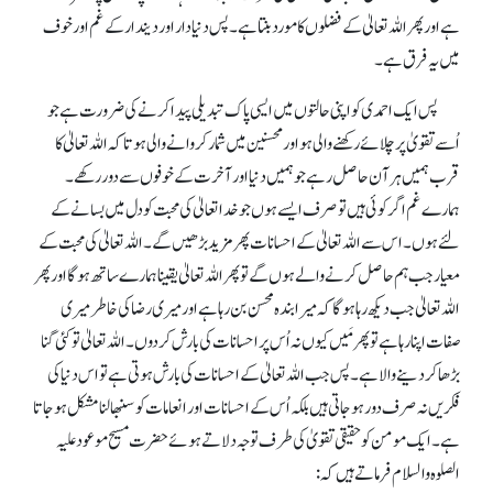
ہے اور پھر اللہ تعالیٰ کے فضلوں کا مورد بنتا ہے۔ پس دنیا دار اور دیندار کے غم اور خوف
میں یہ فرق ہے۔
پس ایک احمدی کو اپنی حالتوں میں ایسی پاک تبدیلی پیدا کرنے کی ضرورت ہے جو
اُسے تقویٰ پر چلائے رکھنے والی ہو اور محسنین میں شمار کروانے والی ہو تا کہ اللہ تعالیٰ کا
قرب ہمیں ہر آن حاصل رہے جو ہمیں دنیا اور آخرت کے خوفوں سے دور رکھے۔
ہمارے غم اگر کوئی ہیں تو صرف ایسے ہوں جو خدا تعالیٰ کی محبت کو دل میں بسانے کے
لئے ہوں۔ اس سے اللہ تعالیٰ کے احسانات پھر مزید بڑھیں گے۔ اللہ تعالیٰ کی محبت کے
معیار جب ہم حاصل کرنے والے ہوں گے تو پھر اللہ تعالیٰ یقینا ہمارے ساتھ ہو گا اور پھر
اللہ تعالیٰ جب دیکھ رہا ہو گا کہ میرا بندہ محسن بن رہا ہے اور میری رضا کی خاطر میری
صفات اپنا رہا ہے تو پھر مَیں کیوں نہ اُس پر احسانات کی بارش کر دوں۔ اللہ تعالیٰ تو کئی گنا
بڑھا کر دینے والا ہے۔ پس جب اللہ تعالیٰ کے احسانات کی بارش ہوتی ہے تو اس دنیاکی
فکریں نہ صرف دور ہو جاتی ہیں بلکہ اُس کے احسانات اور انعامات کو سنبھالنا مشکل ہو جاتا
ہے۔ ایک مومن کو حقیقی تقویٰ کی طرف توجہ دلاتے ہوئے حضرت مسیح موعود علیہ
الصلوہ والسلام فرماتے ہیں کہ: