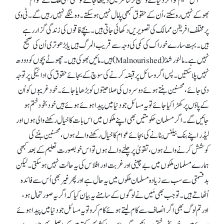
اس تعلیم کو اگر دنیا کے وسیع تر تناظر میں دیکھا جائے تو کسی بھی ملک کے عوام
بھوکے نہیں رہ سکتے، اُن کے حقوق کبھی پامال نہیں ہو سکتے۔ وہ ننگے نہیں رہیں گے۔ ٹی وی
پر مختلف افریقن ممالک کی تصویریں دکھائی جاتی ہیں۔ بچے فاقوں کی زندگی گزار رہے
ہیں۔ بہت سارے خوراک کی کمی کی وجہ سے قریب المرگ ہیں یا بڑھوتری اُن کی صحیح
نہیں ہے۔ مالنورشڈ (Malnourished) ہیں۔ مائیں بھوکی ہیں۔ چھوٹے بچوں کو دودھ
نہیں پلاسکتیں۔ پس اگر وسائل پر قبضہ کرنے کی سوچ کے بجائے حقوق کی ادائیگی پر توجہ
دی جائے، محسنین بنتے ہوئے دوسروں کی صلاحیتوں کو بڑھایا جائے۔ خود غریبوں کو اُن
کے پاؤں پر کھڑا کیا جائے تو یہ مسائل جو دنیا میں پیدا ہوئے ہوئے ہیں خود بخود ختم ہو
جائیں گے۔ اگر مسلمان حکومتیں بھی اپنے ملکوں میں اس بات کا خیال رکھنے والی ہوں اور
لیڈر اپنے بنک بیلنس بنانے کی بجائے عوام کا خیال رکھنے والے ہوں، محسنین بننے کی
کوشش کرنے والے ہوں، تقویٰ پر چلنے والے ہوں تو اس خوبصورت تعلیم کے بعد کبھی
ہمارے مسلمان ملکوں میں بے چینی اور غربت اور افلاس کی یہ حالت نہیں ہو سکتی۔ لیکن
بدقسمتی سے سب سے زیادہ مسلمان ملکوں میں یہ حال ہے اور پھر غیر بھی اُس سے فائدہ
اُٹھاتے ہیں۔ تو جب بھی مَیں نے لوگوں کے سامنے یہ بیان کیا کہ اگر یہ صورتحال ہو،
اور تم لوگ بھی اگر انصاف سے کام لیتے ہوئے کام کرو تو یہ مسائل جو دنیا میں پیدا ہوئے