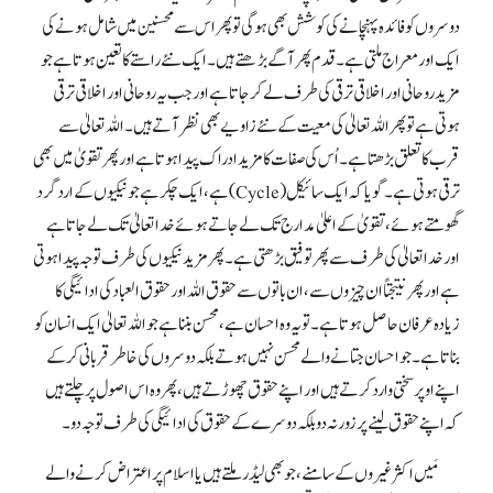
دوسروں کو فائدہ پہنچانے کی کوشش بھی ہو گی تو پھر اس سے محسنین میں شامل ہونے کی
ایک اور معراج ملتی ہے۔ قدم پھر آگے بڑھتے ہیں۔ ایک نئے راستے کا تعین ہوتا ہے جو
مزید روحانی اور اخلاقی ترقی کی طرف لے کر جاتا ہے اور جب یہ روحانی اور اخلاقی ترقی
ہوتی ہے تو پھر اللہ تعالیٰ کی معیت کے نئے زاویے بھی نظر آتے ہیں۔ اللہ تعالیٰ سے
قرب کا تعلق بڑھتا ہے۔ اُس کی صفات کا مزید ادراک پیدا ہوتا ہے اور پھر تقویٰ میں بھی
ترقی ہوتی ہے۔ گویا کہ ایک سائیکل (Cycle) ہے، ایک چکر ہے جو نیکیوں کے ارد گرد
گھومتے ہوئے، تقویٰ کے اعلیٰ مدارج تک لے جاتے ہوئے خدا تعالیٰ تک لے جاتا ہے
اور خدا تعالیٰ کی طرف سے پھر توفیق بڑھتی ہے۔ پھر مزیدنیکیوں کی طرف توجہ پیدا ہوتی
ہے اور پھر نتیجتاً ان چیزوں سے، ان باتوں سے حقوق اللہ اور حقوق العباد کی ادائیگی کا
زیادہ عرفان حاصل ہوتا ہے۔ تو یہ وہ احسان ہے، محسن بننا ہے جو اللہ تعالیٰ ایک انسان کو
بناتا ہے۔ جو احسان جتانے والے محسن نہیں ہوتے بلکہ دوسروں کی خاطر قربانی کر کے
اپنے اوپر سختی وارد کرتے ہیں اور اپنے حقوق چھوڑتے ہیں، پھر وہ اس اصول پر چلتے ہیں
کہ اپنے حقوق لینے پر زور نہ دو بلکہ دوسرے کے حقوق کی ادائیگی کی طرف توجہ دو۔
مَیں اکثر غیروں کے سامنے، جو بھی لیڈر ملتے ہیں یا اسلام پر اعتراض کرنے والے