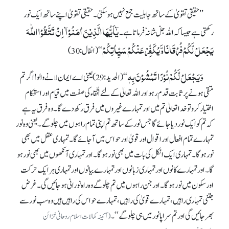
’’حقیقی تقویٰ کے ساتھ جاہلیت جمع نہیں ہو سکتی۔ حقیقی تقویٰ اپنے ساتھ ایک نور
یٰٓاَیُّھَاالَّذِیْنَ اٰمَنُوْآ اِنْ تَتَّقُوْااللّٰہَ
رکھتی ہے جیسا کہ اللہ جلّ شانہٗ فرماتا ہے۔
یَجْعَلْ لَّکُمْ فُرْقَانًاوَّیُکَفِّرْ عَنْکُمْ سَیِّاٰتِکُمْ
‘‘ (انفال: 30)
وَیَجْعَلْ لَّکُمْ نُوْرًا تَمْشُوْنَ بِہٖ
‘‘ (الحدید: 29) یعنی اے ایمان لانے والو!اگر تم
متقی ہونے پر ثابت قدم رہو اور اللہ تعالیٰ کے لئے اتّقاء کی صفت میں قیام اور استحکام
اختیار کرو تو خدا تعالیٰ تم میں اور تمہارے غیروں میں فرق رکھ دے گا۔ وہ فرق یہ ہے
کہ تم کو ایک نور دیا جائے گا جس نور کے ساتھ تم اپنی تمام راہوں میں چلو گے۔ یعنی وہ نور
تمہارے تمام افعال اور اقوال اور قویٰ اور حواس میں آ جائے گا۔ تمہاری عقل میں بھی
نور ہو گا۔ تمہاری ایک اٹکل کی بات میں بھی نور ہو گا۔ اور تمہاری آنکھوں میں بھی نور ہو
گا۔ اور تمہارے کانوں اور تمہاری زبانوں اور تمہارے بیانوں اور تمہاری ہر ایک حرکت
اور سکون میں نور ہو گا۔ اور جن راہوں میں تم چلو گے وہ راہ نورانی ہو جائیں گی۔ غرض
جتنی تمہاری راہیں، تمہارے قویٰ کی راہیں، تمہارے حواس کی راہیں ہیں وہ سب نور سے
بھر جائیں گی اور تم سراپا نور میں ہی چلو گے‘‘۔
(آئینہ کمالات اسلام روحانی خزائن