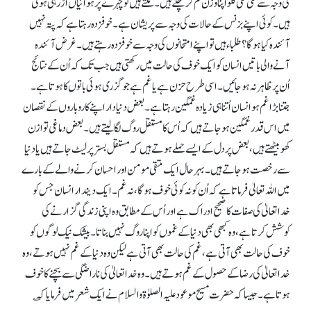
کی وجہ سے کئی کئی کلو اپنا وزن کم کر چکے ہیں۔ ملتے ہیں تو چہرے پر ہوائیاں اُڑ رہی ہوتی
ہیں۔ کوئی اپنے بزنس کے حالات کی وجہ سے پریشان ہے۔ خوفزدہ رہتا ہے کہ پتہ نہیں
آئندہ کیا ہو گا؟ طلباء ہیں تو اپنے امتحانوں کی وجہ سے خوفزدہ رہتے ہیں۔ غرض آئندہ
آنے والی باتیں انسان کو ایک خوف کی حالت میں رکھتی ہیں جب تک کہ اُن کے نتائج
اُن پر ظاہر نہ ہو جائیں۔ اسی طرح حزن ہے یا غم ہے جو گزری ہوئی باتوں کا ہوتا ہے۔
جتنا بڑا غم ہو انسان اُتنا ہی زیادہ غمگین رہتا ہے۔ بعض دنیا دار اپنے کاروباروں کے نقصان
میں اس قدر غمگین ہو جاتے ہیں کہ اُس کامستقل روگ لگا لیتے ہیں۔ بعض دماغی توازن
کھو بیٹھتے ہیں، بعض پر دل کے ایسے حملے ہوتے ہیں کہ مستقل بستر پر لیٹ جاتے ہیں یا دنیا
سے رخصت ہو جاتے ہیں۔ بہر حال ایک متقی مومن اور احسان کرنے والے کے بارے
میں اللہ تعالیٰ فرماتا ہے کہ اُن کو نہ کوئی خوف ہو گا، نہ غم۔ ایک دیندار انسان جس کو
خدا تعالیٰ کی صفات کا صحیح ادراک ہے اور اُس کے مطابق وہ اپنی زندگی گزارنے کی
کوشش کرتا ہے، وہ کبھی بھی دنیا کے غموں کو اپنا روگ نہیں بناتا۔ بیشک نیک لوگوں کو
خوف کی حالت بھی آتی ہے، غم کی حالت بھی آتی ہے لیکن وہ دنیا کے غم نہیں ہوتے، وہ
خدا تعالیٰ کی رضا کے حصول کے غم ہوتے ہیں۔ وہ خدا تعالیٰ کی ناراضگی سے بچنے کا خوف
ہوتا ہے۔ جیسا کہ حضرت مسیح موعود علیہ الصلوٰۃ والسلام نے ایک شعر میں فرمایا کہ ؎