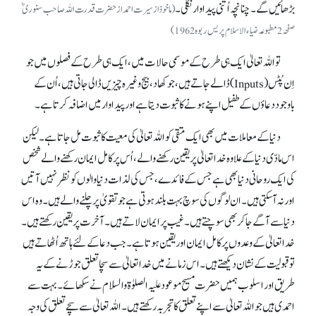
بڑھائیں گے۔ چنانچہ اُتنی پیداوار نکلی۔
(ماخوذاز سیرت احمد از حضرت قدرت اللہ صاحب سنوری ؓ
صفحہ2مطبوعہ ضیاء الاسلام پریس ربوہ 1962)
تو اللہ تعالیٰ ایک ہی طرح کے موسمی حالات میں، ایک ہی طرح کے فصلوں میں جو
اِن پُٹس (Inputs) ڈالے جاتے ہیں، جو کھاد، بیج وغیرہ چیزیں ڈالی جاتی ہیں، اُن کے
باوجود دعاؤں کے طفیل اپنے ہونے کا ثبوت دیتا ہے اور پیداوار میں اضافہ کرتا ہے۔
دنیا کے معاملات میں بھی ایک متقی کو اللہ تعالیٰ کی معیت کا ثبوت مل جاتا ہے۔ لیکن
اس مادّی دنیا کے علاوہ خدا تعالیٰ پر یقین رکھنے والے، اُس پر کامل ایمان رکھنے والے شخص
کی ایک روحانی دنیا بھی ہے جس کے فائدے، جس کی لذات دنیا والوں کو نظر نہیں آتیں
اور نہ آ سکتی ہیں۔ ان لوگوں کی سوچ بہت بلند ہوتی ہے جو تقویٰ پر چلنے والے ہیں۔ وہ اس
دنیا سے آگے جا کر بھی سوچتے ہیں۔ غیب پر ایمان لاتے ہیں۔ آخرت پر یقین رکھتے ہیں۔
خدا تعالیٰ کے وعدوں پر کامل ایمان اور یقین ہوتا ہے۔ جب دعا کے لئے ہاتھ اُٹھاتے ہیں
تو قبولیت کے نشان دیکھتے ہیں۔ اس زمانے میں خدا تعالیٰ سے سچا تعلق جوڑنے کے یہ
طریق اور اسلوب ہمیں حضرت مسیح موعود علیہ الصلوٰۃ والسلام نے سکھائے۔ بہت سے
احمدی ہیں جو اللہ تعالیٰ سے اپنے تعلق کا تجربہ رکھتے ہیں۔ اللہ تعالیٰ سے سچے تعلق کی وجہ