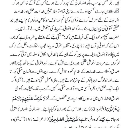
ہیں۔ جو شخص اپنا سب کچھ اللہ تعالیٰ کے سپرد کرتے ہوئے اُس کے آگے خالص ہو کر
جھکنے والا بن جائے، محسن ہوتے ہوئے اپنی تمام تر صلاحیتیں خدمتِ خلق اور خدمتِ
انسانیت کے لئے صَرف کر دے تو اُس کو کیا غم اور خوف ہو گا؟ یہ دونوں کام ایسے ہیں جو
حقیقی تقویٰ کی پہچان ہیں۔ بندے کو خدا تعالیٰ کے پیار کی آغوش میں لے آتے ہیں۔
حضرت مسیح موعود ایک جگہ فرماتے ہیں کہ: ’’متقی بننے کے واسطے یہ ضروری ہے کہ بعد
اس کے کہ موٹی باتوں جیسے زنا، چوری، تلفِ حقوق، ریاء، عجب، حقارت، بخل کے ترک
میں پکاّ ہو تو اخلاق رذیلہ سے پرہیز کر کے اُن کے بالمقابل اخلاق فاضلہ میں ترقی کرے۔
لوگوں سے مروت، خوشی خلقی، ہمدردی سے پیش آوے۔ خدا تعالیٰ کے ساتھ سچی وفا اور
صدق دکھلاوے۔ خدمات کے مقام محمود تلاش کرے۔ ان باتوں سے انسان متقی کہلاتا
ہے۔ اور جو لوگ ان باتوں کے جامع ہوتے ہیں۔ وہی اصل متقی ہوتے ہیں۔ (یعنی اگر
ایک ایک خلق فرداً فرداً کسی میں ہو تو اسے متقی نہ کہیں گے جب تک بحیثیت مجموعی
لَاخَوْفٌ عَلَیْہِمْ وَلَاھُمْ
اخلاق فاضلہ اس میں نہ ہوں ) اور ایسے ہی شخصوں کے لئے
یَحْزَنُوْن
(البقرہ: 63) ہے۔ اور اس کے بعد ان کو کیا چاہئے۔ اﷲ تعالیٰ ایسوں کا متولّی
وَھُوَ یَتَوَلَّی الصّٰلِحِیْنَ
ہو جاتا ہے جیسے کہ وہ فرماتا ہے
(الاعراف: 197)‘‘۔ یعنی وہ