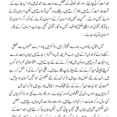
خدمت کرنی چاہئے۔ اور اللہ تعالیٰ کے فضل سے بہت سے احمدی ہیں جو اس جذبے کے
تحت خدمت کرتے ہیں، کام کرتے ہیں۔ بیشک وہ محسن تو ہوتے ہیں لیکن احسان جتانے
والے نہیں ہوتے۔ محسن وہ نہیں جو احسان کر کے احسان جتائے۔ کیونکہ اگر احسان جتا
دیا تو پھر تقویٰ اور اچھے خُلق کا اظہار نہیں ہو گا۔ تقویٰ تبھی ہے جب احسان کر کے پھر
احسان جتایا نہ جائے۔
مَیں مثال دیتا ہوں۔ ہمارے انجینئرز ہیں، ڈاکٹر ہیں یا دوسرے شعبوں سے تعلق
رکھنے والے نوجوان لڑکے ہیں، جب افریقہ میں والنٹیئرز جاتے ہیں جہاں بہت سارے
پروجیکٹ شروع ہیں، وہ اُن میں کام کرنے کے لئے جاتے ہیں۔ مثلاً مقامی محروم لوگوں
کو پینے کا پانی مہیا کرنے کے لئے ہینڈ پمپ لگا رہے ہیں۔ بجلی مہیا کرنے کی کوشش کر رہے
ہیں۔ اُن کے لئے سکول بنا رہے ہیں تا کہ اُن کے لئے تعلیم کی سہولتیں آسان ہو جائیں۔
صحت کی سہولیات مہیا کرنے کے لئے کلینک اور ہسپتال بنا رہے ہیں تا کہ اُن میں
آسانیاں پیدا ہوں، اُن کی تکلیفوں کو دور کیا جائے۔ اور پھر ہمارے ٹیچر اور ڈاکٹر وہاں کئی
کئی سال رہ کر خدمات سرانجام دیتے ہیں۔ نامساعد حالات میں وہاں رہتے ہیں۔ بعض
ایسی جگہیں بھی ہیں جہاں بجلی نہیں، پانی نہیں، لیکن وہاں جا کر رہتے ہیں، خدمت کے