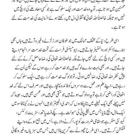
جذبے کے تحت رہتے ہیں، اُن لوگوں میں شمار ہونے کے لئے وہاں جاتے ہیں جن کا شمار
محسنین میں ہوتا ہے۔ تو یہ وہ خدمت اور نیک سلوک ہے جو کسی معاوضے کی لالچ میں
نہیں ہوتا بلکہ خالصتاً اللہ تعالیٰ کا تقویٰ دل میں رکھتے ہوئے انسانیت کی خدمت کے لئے
ہوتا ہے۔
اسی طرح دنیا کے مختلف ممالک میں جو طوفان اور زلزلے وغیرہ آتے ہیں وہاں بھی
ہمارے ڈاکٹر اور والنٹیئر جاتے ہیں۔ ہیومینٹی فرسٹ کے تحت خدمت سرانجام دیتے
ہیں اور کسی لالچ کے لئے نہیں جاتے بلکہ خالصتاً اللہ تعالیٰ کی رضا حاصل کرنے کے لئے
جاتے ہیں۔ اور بھی بہت سارے لوگ ہیں جو خدمت کر رہے ہوں گے لیکن اُن کے
پیشِ نظر اللہ تعالیٰ کی رضا نہیں ہوتی۔ تو جو لوگ خدمت کر رہے ہیں، نیک سلوک کر
رہے ہیں، اپنے علم اور عمل سے دوسروں کو فائدہ پہنچا رہے ہیں اور صرف اس لئے کہ خد
اتعالیٰ کو راضی کرنا ہے تو یہ وہ لوگ ہوتے ہیں جو متقی بھی ہیں اور محسن بھی ہیں۔ جیسا کہ
مَیں پہلے بھی ایک خطبے میں بتا چکا ہوں کہ احمدی انجینئر جو ہیں انہوں نے برکینا فاسو میں
ایک ماڈل ولیج بنایا جس میں بجلی پانی کی سہولت ہے۔ پکے فٹ پاتھ، سٹریٹ لائٹس،
کمیونٹی سنٹر ہے جو مقامی ضرورت کو پورا کرنے والا ہے، اُس میں جمع ہو کے وہ اپنے
فنکشن کرتے ہیں۔ اسی طرح چھوٹے سے گرین ہاؤس ہیں جس میں سبزیاں وغیرہ لگائی