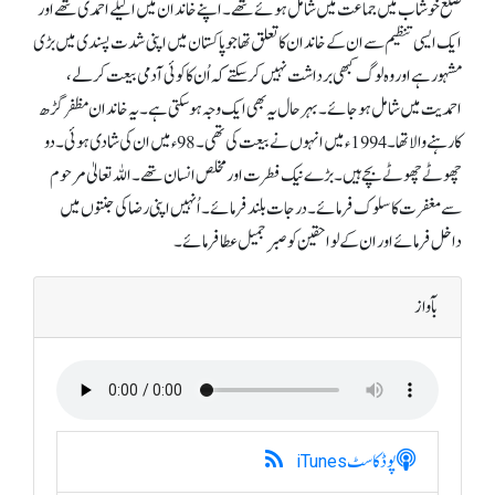
ضلع خوشاب میں جماعت میں شامل ہوئے تھے۔ اپنے خاندان میں اکیلے احمدی تھے اور
ایک ایسی تنظیم سے ان کے خاندان کا تعلق تھا جو پاکستان میں اپنی شدت پسندی میں بڑی
مشہور ہے اور وہ لوگ کبھی برداشت نہیں کر سکتے کہ اُن کا کوئی آدمی بیعت کر لے،
احمدیت میں شامل ہو جائے۔ بہر حال یہ بھی ایک وجہ ہو سکتی ہے۔ یہ خاندان مظفر گڑھ
کا رہنے والا تھا۔ 1994ء میں انہوں نے بیعت کی تھی۔ 98ء میں ان کی شادی ہوئی۔ دو
چھوٹے چھوٹے بچے ہیں۔ بڑے نیک فطرت اور مخلص انسان تھے۔ اللہ تعالیٰ مرحوم
سے مغفرت کا سلوک فرمائے۔ درجات بلند فرمائے۔ اُنہیں اپنی رضا کی جنتوں میں
داخل فرمائے اور ان کے لواحقین کو صبرِ جمیل عطا فرمائے۔
بآواز
پوڈکاسٹ
iTunes