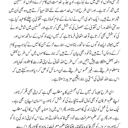
جرمنی والوں کو بھی میں نے کہا ہے۔ تو یہ جذبہ خدمت اِن کام کرنے والوں کو محسنین
میں شمار کرتا ہے۔ اور اسی طرح جو اس خدمت کے لئے فنڈ مہیا کرتے ہیں وہ بھی اُن میں
شمار ہوتے ہیں۔ ایک احمدی جس نے زمانے کے امام کو مانا ہے، تقویٰ پر چلنے کا عہد کیا ہے،
وہ حتی المقدور اُس تقویٰ کے حصول کی کوشش بھی کرتا ہے اور محسنین میں شامل ہونے
کی کوشش بھی کرتا ہے تو خدا تعالیٰ فرماتا ہے کہ مَیں ایسے لوگوں کے ساتھ ہوں اور
مَیں ہمیشہ ایسے لوگوں کے ساتھ رہتا ہوں۔ ہمارے لڑکے جن کا مَیں نے کہا جب یہ کام
کر کے واپس آتے ہیں تو خود بھی بیان کرتے ہیں کہ ہمارے کاموں میں کس طرح بعض
دفعہ بعض مشکلات پیش آئیں اور کس طرح اللہ تعالیٰ نے اپنی قدرت کا جلوہ دکھایا اور
نامعلوم طریقے سے، غیر محسوس طریقے سے اُ ن مسائل کوحل کر دیا اور وہ کہتے ہیں کہ
اس سے اللہ تعالیٰ کی ہستی پر ہمارا یقین مزید بڑھتا ہے۔
اسی طرح جیسا کہ مَیں نے کہا محسنین کا یہ مطلب بھی ہے کہ اپنی بھی فکر کرنا اور
اپنے علم و عرفان کو بھی کمال تک پہنچانے کی کوشش کرنا اور یہ احسان اپنے پر بھی ہے۔
نیک صالح عمل کو اپنی زندگی کا حصہ بنانا اور پھر اس میں بڑھنا یہ بھی اس کا ایک مطلب
ہے۔ اور پھر یہ کہ علم و معرفت سے خود بھی فائدہ اُٹھاتے ہوئے اس کو اپنی زندگی پر لاگو
کرنا اور دوسروں کو بھی فائدہ پہنچانا۔ جتنا جتنا علم و معرفت زیادہ ہو گا اور پھر اس سے