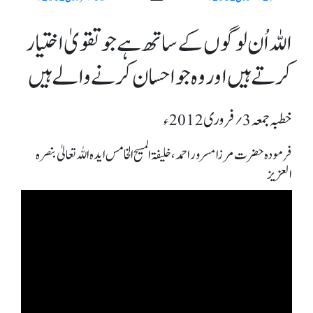
اللہ اُن لوگوں کے ساتھ ہے جو تقویٰ اختیار
کرتے ہیں اور وہ جو احسان کرنے والے ہیں
خطبہ جمعہ 3؍ فروری 2012ء
فرمودہ حضرت مرزا مسرور احمد، خلیفۃ المسیح الخامس ایدہ اللہ تعالیٰ بنصرہ
العزیز