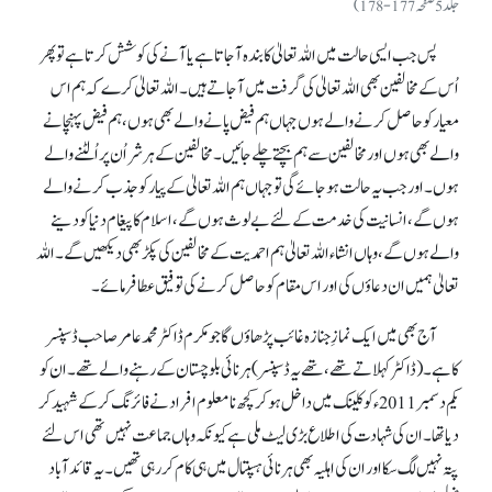
جلد 5صفحہ177-178)
پس جب ایسی حالت میں اللہ تعالیٰ کا بندہ آ جاتا ہے یا آنے کی کوشش کرتا ہے تو پھر
اُس کے مخالفین بھی اللہ تعالیٰ کی گرفت میں آ جاتے ہیں۔ اللہ تعالیٰ کرے کہ ہم اس
معیار کو حاصل کرنے والے ہوں جہاں ہم فیض پانے والے بھی ہوں، ہم فیض پہنچانے
والے بھی ہوں اور مخالفین سے ہم بچتے چلے جائیں۔ مخالفین کے ہر شر اُن پر اُلٹنے والے
ہوں۔ اور جب یہ حالت ہو جائے گی تو جہاں ہم اللہ تعالیٰ کے پیار کو جذب کرنے والے
ہوں گے، انسانیت کی خدمت کے لئے بے لوث ہوں گے، اسلام کا پیغام دنیا کو دینے
والے ہوں گے، وہاں انشاء اللہ تعالیٰ ہم احمدیت کے مخالفین کی پکڑ بھی دیکھیں گے۔ اللہ
تعالیٰ ہمیں ان دعاؤں کی اور اس مقام کو حاصل کرنے کی توفیق عطا فرمائے۔
آج بھی میں ایک نمازِ جنازہ غائب پڑھاؤں گا جو مکرم ڈاکٹر محمد عامر صاحب ڈسپنسر
کاہے۔ (ڈاکٹر کہلاتے تھے، تھے یہ ڈسپنسر) ہرنائی بلوچستان کے رہنے والے تھے۔ ان کو
یکم دسمبر 2011ء کو کلینک میں داخل ہو کر کچھ نا معلوم افرادنے فائرنگ کر کے شہید کر
دیا تھا۔ ان کی شہادت کی اطلاع بڑی لیٹ ملی ہے کیونکہ وہاں جماعت نہیں تھی اس لئے
پتہ نہیں لگ سکا اور ان کی اہلیہ بھی ہرنائی ہسپتال میں ہی کام کر رہی تھیں۔ یہ قائد آباد