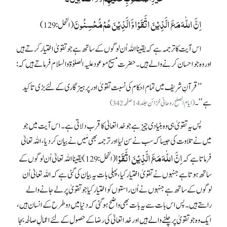
اِنَّ اللّٰہَ مَعَ الَّذِیْنَ اتَّقَوْا وَّالَّذِیْنَ ہُمْ مُّحْسِنُونَ
(النحل: 129)
اس آیت کا ترجمہ ہے کہ یقینا اللہ اُن لوگوں کے ساتھ ہے جو تقویٰ اختیار کرتے ہیں
اور وہ جو احسان کرنے والے ہیں۔ حضرت مسیح موعود علیہ الصلوٰۃ والسلام فرماتے ہیں کہ:
’’قرآنِ شریف میں تمام احکام کی نسبت تقویٰ اور پرہیز گاری کے لئے بڑی تاکید
ہے‘‘۔
(ایام الصلح روحانی خزائن جلد 14صفحہ342)
پس یہ تقویٰ ہی وہ بنیادی چیز ہے جو خدا تعالیٰ کا قرب دلاتی ہے۔ اس آیت میں جو
میں نے تلاوت کی جیسا کہ سب نے سن لیا اور ترجمہ بھی مَیں نے بیان کر دیا، اللہ تعالیٰ
اِنَّ اللّٰہَ مَعَ الَّذِیْنَ اتَّقَوْا
فرماتا ہے کہ
(النحل: 129) یقینا اللہ تعالیٰ اُن لوگوں کے
ساتھ ہوتا ہے جنہوں نے تقویٰ اختیار کیا، پہلی بات یہ بیان کی گئی ہے کہ اللہ تعالیٰ اُن
لوگوں کے ساتھ ہے جنہوں نے اُن راستوں کو اختیار کیا جو تقویٰ پر لے جانے والے
راستے ہیں۔ پس اس بات سے یہ بات بھی واضح ہو گئی کہ دنیا میں دو طرح کے انسان ہیں،
ایک وہ جو تقویٰ پر چلنے والے ہیں اور خدا تعالیٰ کی رضا کے حصول کے لئے اعمالِ صالحہ بجا