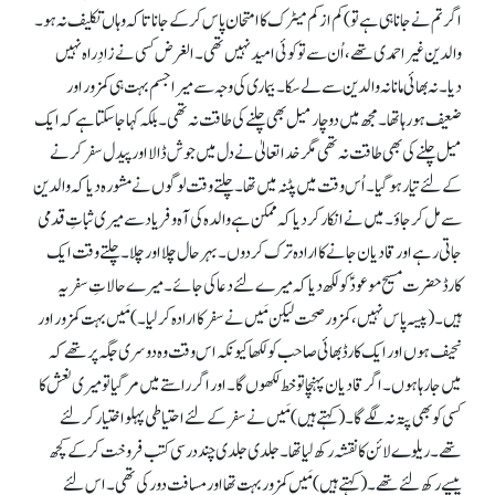
اگر تم نے جانا ہی ہے تو) کم از کم میٹرک کا امتحان پاس کر کے جانا تا کہ وہاں تکلیف نہ ہو۔
والدین غیر احمدی تھے، اُن سے تو کوئی امیدنہیں تھی۔ الغرض کسی نے زادِ راہ نہیں
دیا۔ نہ بھائی مانا نہ والدین سے لے سکا۔ بیماری کی وجہ سے میرا جسم بہت ہی کمزور اور
ضعیف ہو رہا تھا۔ مجھ میں دو چار میل بھی چلنے کی طاقت نہ تھی۔ بلکہ کہا جا سکتا ہے کہ ایک
میل چلنے کی بھی طاقت نہ تھی مگر خدا تعالیٰ نے دل میں جوش ڈالا اور پیدل سفر کرنے
کے لئے تیار ہو گیا۔ اُس وقت میں پٹنہ میں تھا۔ چلتے وقت لوگوں نے مشورہ دیا کہ والدین
سے مل کر جاؤ۔ میں نے انکار کر دیا کہ ممکن ہے والدہ کی آہ و فریاد سے میری ثباتِ قدمی
جاتی رہے اور قادیان جانے کا ارادہ ترک کر دوں۔ بہر حال چلا اور چلا۔ چلتے وقت ایک
کارڈ حضرت مسیح موعودؑ کو لکھ دیا کہ میرے لئے دعا کی جائے۔ میرے حالاتِ سفر یہ
ہیں۔ (پیسہ پاس نہیں، کمزور صحت لیکن مَیں نے سفر کا ارادہ کر لیا۔) مَیں بہت کمزور اور
نحیف ہوں اور ایک کارڈ بھائی صاحب کو لکھا کیونکہ اس وقت وہ دوسری جگہ پر تھے کہ
میں جا رہا ہوں۔ اگر قادیان پہنچا تو خط لکھوں گا۔ اور اگر راستے میں مر گیا تو میری نعش کا
کسی کو بھی پتہ نہ لگے گا۔ (کہتے ہیں) مَیں نے سفر کے لئے احتیاطی پہلو اختیار کر لئے
تھے۔ ریلوے لائن کا نقشہ رکھ لیا تھا۔ جلدی جلدی چند درسی کتب فروخت کر کے کچھ
پیسے رکھ لئے تھے۔ (کہتے ہیں) مَیں کمزور بہت تھا اور مسافت دور کی تھی۔ اس لئے