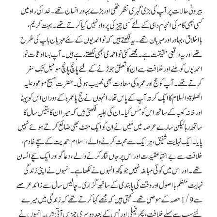
بیرونی حالات پر آپ کی بڑی گہری نظر تھی اور بڑے بہادر انسان تھے۔ خدا کی راہ میں
کسی بھی کام کی انجام دہی کے لئے کسی چیز کی پرواہ نہیں کیا کرتے تھے۔ بہت کریم،
بااخلاق، بہادر اور مہربان تھے۔ یہ لکھتے ہیں کہ نو احمدیوں کے لئے مہربان باپ کی طرح
تھے اور یہ واقعی حقیقت ہے۔ مجھے کئی نو احمدی بھی لکھتے رہے ہیں۔ آپ بسا اوقات نو
احمدیوں کو ملنے اور خلافت سے ان کا تعلق جوڑنے کے لئے پانچ پانچ سو میل تک سفر
کرتے تھے۔ آپ کوحج اور عمرہ کی سعادت بھی نصیب ہوئی۔ حضرت مسیح موعود علیہ
الصلوۃ والسلام کا ایک کرتہ آپ کے پاس تھا۔ انہوں نے حج یا عمرہ کے دوران اس کو پہنا
اور خانہ کعبہ کے ساتھ اس کو مَس کیا۔ ان کی اہلیہ لکھتی ہیں کہ میرا ان کا بتیس سال کا
ساتھ رہا لیکن سارے عرصہ میں مَیں نے ان کو ایک منٹ بھی ضائع کرتے ہوئے نہیں
پایا۔ ایک نہایت شفیق، ہر ایک سے محبت کرنے والے، اسلام احمدیت کے سچے خادم،
خلافت سے بے انتہا عقیدت اور اس پر جاں نثار کرنے والے، دعا گو اور ایک سچے انسان
تھے۔ اور اس میں کوئی مبالغہ نہیں جو کچھ انہوں نے لکھا ہے۔ انہوں نے اپنی زندگی
نہایت منظم با اصول اور وقت کی پابندی کے ساتھ گزاری۔ چالیس سال سے زائد عرصے
سے 1/9حصہ کے موصی تھے۔ کہتی ہیں کہ مجھے کہا کرتے تھے کہ زندگی میں میرے
لئے سب سے پہلے خلافت، پھر فیملی اور اُس کے بعد دوسری چیزیں آتی ہیں۔ انہوں نے