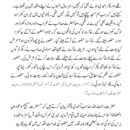
تھے اور پھر احمدی ہوئے بھی کہ نہیں، بہر حال انہوں نے اپنے واقعہ میں یہ لکھا ہے۔
کہتے ہیں کہ جب ہم مسجد پہنچے ہیں تو کہیں جگہ نہیں تھی۔) جوتیوں میں حیران کھڑا ہو
گیا۔ واقفیت بھی کسی سے نہ تھی۔ معاً حضرت صاحب نے محراب والا دروازہ کھولا اور
لوگ کھڑے ہو گئے۔ خاکسار لوگوں کی ٹانگوں سے گزرتا ہوا حضور کے آگے جا کھڑا
ہوا۔ حضور بیٹھ گئے۔ خاکسار حضور کے آگے بیٹھ گیا۔ حضور نے پوچھا تم کون ہو؟ عرض
کیا بیعت کے لئے آیا ہوں۔ عریضہ خاکسار نے بھیجا تھا۔ مولوی صاحب نے دیگر لوگوں
کے لئے جو خاکسار سے پہلے بیعت کے لئے بیٹھے تھے، بیعت کرنے کو عرض کی۔ حضور
نے خاکسار کا ہاتھ پکڑ کر اپنے ہاتھ پر رکھ لیا اور فرمایا کہ اس بچے پر ہاتھ رکھو۔ چنانچہ
حضور کے حکم کے مطابق سب نے خاکسار کی پشت پر ہاتھ رکھا۔ بیعت ہوئی۔ حضور نے
دعا کی۔ پھر نماز ہوئی۔
(رجسٹرز روایات صحابہ (غیرمطبوعہ) رجسٹر نمبر3صفحہ53 تا 55۔ روایت
حضرت ملک عمر خطاب صاحبؓ)
حضرت رحمت اللہ صاحبؓ احمدی پنشنر بیان کرتے ہیں کہ ’’حضرت مسیح موعود علیہ
الصلوۃ والسلام نے چند ماہ لدھیانہ میں قیام فرمایا۔ میری عمر اُس وقت قریباً سترہ اٹھارہ
برس کی ہو گی اور طالبعلمی کا زمانہ تھا۔ مَیں حضور کی خدمتِ اقدس میں گاہے بگاہے