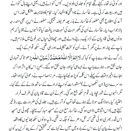
اور کوئی نہ تھا۔ کہنے لگے حجام کو جلدی بلوا دیں۔ کیس کٹوانے ہیں۔ یعنی اپنے بال کٹوانے
ہیں اور بیعت کرنی ہے۔ خاکسار نے ناواقفی کا اظہار کیا۔ حجام کا ملنا بہت مشکل تھا۔ اس
آمد کی اطلاع بھی حضور کو خاکسار نے بذریعہ عریضہ بھیجی۔ حضور نے اس پر بھی مندرجہ
بالا جواب دیا۔ خاکسار نے اُن کی گھبراہٹ کی نسبت دریافت کیا تو انہوں نے بتلایا کہ ہم
دونوں بھائی قادیان کے نزدیک رہنے والے ہیں اور چھاؤنی میاں میر فوج میں ملازم ہیں۔
باپ کے بیمار ہونے پر گھر آئے۔ اُن کو سخت تکلیف ہو رہی تھی۔ سکھ قوم کے ایک
لَااِلٰہَ اِلَّا اللّٰہُ مُحَمَّدٌ رَّسُوْلُ اللّٰہ
بزرگ نے ہمارے باپ کو کہا کہ
پڑھو تا کہ تمہاری
جان بحق ہو۔ ہمارے باپ نے ایسا ہی کیا اور جان بحق ہو گئے۔ ہم پر اس کا یہ اثر ہوا کہ
بجائے اخیر وقت کے پہلے اس کلمہ کو پڑھ لینا چاہئے۔ مرزا صاحب نے دعویٰ کیا ہوا تھا۔
دوسرے دن (ان سکھوں نے) مستورات کو اپنے ارادے کے ساتھ ملانے کے لئے کہا۔
مگر انہوں نے شور مچا دیا۔ قوم سکھ جمع ہو گئی۔ ہم نے اُن سے قادیان کی طرف فرار
اختیار کیا۔ وہ ڈانگ سوٹا لئے ہمارے تعاقب کو آ رہے ہیں۔ جلدی کی ضرورت ہے۔ (خیر
کہتے ہیں) اس اثنا میں اذان ہو گئی۔ خاکسار مع ان کے مسجد مبارک پہنچا۔ چھوٹی سی مسجد
اس قدر بھری ہوئی تھی کہ تل دھرنے کو جگہ نہ تھی۔ (یہ دونوں سکھ بھائیوں کا واقعہ
انہوں نے بیان کیا ہے اس کے بارہ میں مَیں نے کہا ہے کہ تحقیق کر کے پتہ کریں یہ کون