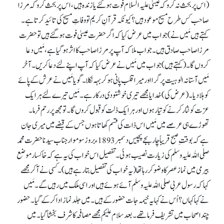
(اس پر بحث نہ کرو کہ عیسیٰ علیہ السلام فوت ہو گئے یا زندہ ہیں، اس پر بحث کرو کہ مرزا
صاحب کس طرح مسیح موعود ہیں؟ کیونکہ قرآنِ کریم تو وفاتِ مسیح کی تائید کرتا ہے۔
کہتے ہیں مَیں نے) جواب میں عرض کیا کہ اگر حضرت عیسیٰ فوت ہو گئے ہیں تو حضرت
مرزا صاحب صادق ہیں۔ جواب ملا کہ آپ پر مرزا صاحب کا اثر ہو گیا ہے، مَیں دعا
کروں گا۔ (کہتے ہیں) جواب میں مَیں نے عرض کیا کہ آپ اپنے لئے دعا کریں۔ آخر
مَیں آستانہ الوہیت پر گرا اور میرا قلب پانی ہو کر بہہ نکلا۔ گویامَیں نے عرش کے پائے
کو ہلا دیا۔ (عرض کی) خدایا مجھے تیری خوشنودی درکار ہے۔ مَیں تیرے لئے ہر ایک
عزت کو نثار کرنے کو تیار ہوں اور ہر ایک ذلت کو قبول کروں گا۔ تو مجھ پر رحم فرما۔
تھوڑے ہی عرصے میں مَیں اس ذات کی قسم کھاتا ہوں جس کے قبضے میں میری جان
ہے کہ بوقتِ صبح قریباً چار بجے پچیس دسمبر 1893ء بروز سوموار جناب سیدنا حضرت محمد
صلی اللہ علیہ وسلم کی زیارت نصیب ہوئی۔ تفصیل اس خواب کی یہ ہے کہ خاکسار موضع
بیرمی میں نماز عصر کا وضو کر رہا تھا (یہ خواب کی تفصیل بتا رہے ہیں)۔ کسی نے آکر مجھے
کہا کہ رسول عربی صلی اللہ علیہ وسلم آئے ہوئے ہیں اور اسی ملک میں رہیں گے۔ مَیں
نے کہا کہاں؟ اُس نے کہا یہ خیمہ جات حضور کے ہیں۔ میں جلدنماز ادا کر کے گیا۔ حضور
چند اصحاب میں تشریف فرما تھے۔ بعد سلام علیکم مجھے مصافحہ کا شرف بخشا گیا۔ میں