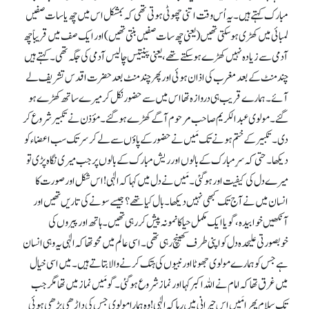
مبارک کہتے ہیں۔ یہ اُس وقت اتنی چھوٹی ہوتی تھی کہ بمشکل اس میں چھ یا سات صفیں
لمبائی میں کھڑی ہو سکتی تھیں (یعنی چھ سات صفیں بنتی تھیں ) اور ایک صف میں قریباً چھ
آدمی سے زیادہ نہیں کھڑے ہو سکتے تھے، یعنی پینتیس چالیس آدمی کی جگہ تھی۔ کہتے ہیں
چند منٹ کے بعد مغرب کی اذان ہوئی اور پھر چند منٹ بعد حضرت اقدس تشریف لے
آئے۔ ہمارے قریب ہی دروازہ تھا اس میں سے حضور نکل کر میرے ساتھ کھڑے ہو
گئے۔ مولوی عبدالکریم صاحب مرحوم آگے کھڑے ہو گئے۔ مؤذن نے تکبیر شروع کر
دی۔ تکبیر کے ختم ہونے تک مَیں نے حضور کے پاؤں سے لے کر سر تک سب اعضاء کو
دیکھا۔ حتی کہ سرِ مبارک کے بالوں اور ریش مبارک کے بالوں پر جب میری نگاہ پڑی تو
میرے دل کی کیفیت اور ہو گئی۔ مَیں نے دل میں کہا کہ الٰہی! اس شکل اور صورت کا
انسان میں نے آج تک کبھی نہیں دیکھا۔ بال کیا تھے؟ جیسے سونے کی تاریں تھیں اور
آنکھیں خوابیدہ، گویا ایک مکمل حیا کا نمونہ پیش کر رہی تھیں۔ ہاتھ اور پیروں کی
خوبصورتی علیحدہ دل کو اپنی طرف کھینچ رہی تھی۔ اسی عالم میں محو تھا کہ الٰہی یہ وہی انسان
ہے جس کو ہمارے مولوی جھوٹا اور نبیوں کی ہتک کرنے والا بتاتے ہیں۔ میں اسی خیال
میں غرق تھا کہ امام نے اللہ اکبر کہا اور نماز شروع ہو گئی۔ گو مَیں نماز میں تھا مگر جب
تک سلام پھِرا مَیں اس حیرانی میں رہا کہ الٰہی! وہ ہمارا مولوی جس کی داڑھی بڑھی ہوئی