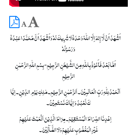
أَشْھَدُ أَنْ لَّا إِلٰہَ اِلَّا اللّٰہُ وَحْدَہٗ لَا شَرِیکَ لَہٗ وَأَشْھَدُ أَنَّ مُحَمَّدًا عَبْدُہٗ
وَ رَسُوْلُہٗ
أَمَّا بَعْدُ فَأَعُوْذُ بِاللّٰہِ مِنَ الشَّیْطٰنِ الرَّجِیْمِ- بِسْمِ اللّٰہِ الرَّحْمٰنِ
الرَّحِیْمِ
اَلْحَمْدُ لِلّٰہِ رَبِّ الْعَالَمِیْنَ۔ اَلرَّحْمٰنِ الرَّحِیْمِ۔ مٰلِکِ یَوْمِ الدِّیْنِ۔ اِیَّا
کَ نَعْبُدُ وَ اِیَّاکَ نَسْتَعِیْنُ۔
اِھْدِنَا الصِّرَاطَ الْمُسْتَقِیْمَ۔ صِرَاطَ الَّذِیْنَ اَنْعَمْتَ عَلَیْھِمْ
غَیْرِالْمَغْضُوْبِ عَلَیْھِمْ وَلَاالضَّآلِّیْنَ۔