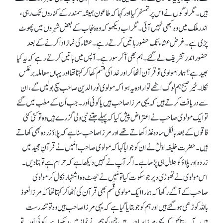
ہیں۔ مگر لوگوں نے اس پر تمسخر کیا اور کہا کہ طاعون ہمیشہ سمندر کے کناروں تک رہی،
اندر ملک میں وہ کبھی نہیں آئی۔ مگر اب دیکھو کہ وہ پنجاب کے بعض شہروں میں پھوٹ
پڑی ہے۔ غرض عشاء تک حضور باتیں کرتے رہے۔ عشاء کی نماز ادا کرنے کے بعد
حضور اندر تشریف لے گئے۔ ہم بھی آ کر سو رہے۔ آپس میں باتیں کرتے رہے کہ یہ کیا
بھید ہے؟ ہمارا مولوی تو قرآن اُٹھا کر اور خدا کی قسم کھا کر کہتا تھا اور یہاں معاملہ برعکس
نکلا۔ خیر صبح ہم لوگ اٹھے تو ارادہ یہ ہوا کہ مولوی نور الدین صاحب سچ بولیں گے، ان
سے دریافت کرتے ہیں کہ یہی مرزا صاحب ہیں یا کوئی اَور۔ جب اُن کے مطب میں گئے
تو ایک مولوی صاحب نے اعتراض پیش کیا کہ پہلے جتنے نبی ولی گزرے ہیں وہ تو کئی کئی
فاقوں کے بعد بالکل سادہ غذا کھاتے تھے اور مرزا صاحب سنا ہے کہ پلاؤ زردہ بھی کھاتے
ہیں۔ حضرت خلیفہ اوّلؓ نے ان کو جواباً کہا کہ مولوی صاحب! مَیں نے قرآنِ مجید میں
زردہ اور پلاؤ کو حلال ہی پڑھا ہے۔ اگر آپ نے کہیں دیکھا ہے کہ حرام ہے تو بتا دیں۔
اس مولوی نے تھوڑی دیر جوسکوت کیا تو مَیں نے جھٹ وہ اشتہار نکال کر مولوی
صاحب کے آگے رکھا کہ ہمارا ایک مولوی قَسم بھی قرآن کی اُٹھا کر کہتا تھا کہ مرزا نعوذ
باللہ کوڑھی ہو گئے ہیں اور ہم کو جو بتایا گیا ہے کہ یہی مرزا صاحب ہیں وہ تو تندرست
ہیں۔ آپ بتائیں کہ یہی مرزا صاحب ہیں جن کو ہم نے نماز میں دیکھا ہے یا کوئی اَور۔ تو