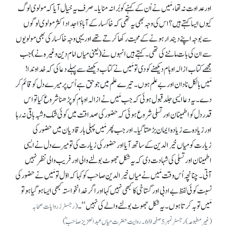
اور عداوت نہ تھا، مَیں نے اُن کے کہنے کو بُرا نہ منایا۔ صرف یہ خیال آیا کہ مولوی لوگ
کیوں ایسا کہتے ہیں؟اس کی وجہ بھی یہ تھی کہ خاکسار کے آباؤ اجداد اکثر مولوی لوگوں
سے بوجہ اپنے دیندار ہونے کے محبت رکھا کرتے تھے اور یہی وجہ خاکسار کی بھی مولویوں
سے ان کی بات ماننے کی تھی۔ کہتے ہیں انہوں نے (یعنی میاں امام دین وغیرہ نے) جب
مجھے کتاب ازالہ اوہام دیکھنے کو دی تو مَیں نے کتاب دیکھنے سے پہلے دعا کی کہ خدا وندا!
مَیں بالکل نادان اور بے علم ہوں۔ تیرے علم میں جو حق ہے اُس پر میرے دل کو قائم کر
دے۔ یہ دعا ایسی جلد قبول ہوئی کہ جب مَیں نے ازالہ اوہام کو پڑھنا شروع کیا تو اس
قدر دل کو اطمینان اور تسلی شروع ہوئی کہ حضور کی صداقت میں کوئی شک و شبہ باقی نہ رہا
اور زیادہ سے زیادہ ایمان بڑھتا گیا۔ اور جب پھر مَیں پہلی بار قادیان میں حضور کی
زیارت کو میاں خیرالدین کے ساتھ آیا اور حضور کی زیارت کی تو میرے دل نے ایسی
اطمینان اور تسلی کی شہادت دی کہ یہ شکل جھوٹ بولنے والی اور فریب والی نظر نہیں
آتی۔ چنانچہ اُس وقت مَیں نے میاں خیرالدین صاحب کو کہا کہ اوّل تو مَیں نے حضور کی
نسبت کوئی لفظ بے ادبی اور گستاخی کا کبھی نہیں کہا اور اگر خدا نخواستہ کبھی ایسا ہو گیا ہو تو
مَیں توبہ کرتاہوں۔ یہ شکل جھوٹ بولنے والے کی نہیں‘‘۔
(رجسٹرز روایات صحابہ
(غیرمطبوعہ) رجسٹر نمبر 5صفحہ 69۔ روایت حضرت میاں عبدالعزیز صاحبؓ)