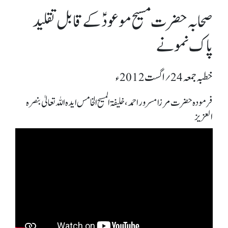
صحابہ حضرت مسیح موعودؑ کے قابل تقلید
پاک نمونے
خطبہ جمعہ 24؍ اگست 2012ء
فرمودہ حضرت مرزا مسرور احمد، خلیفۃ المسیح الخامس ایدہ اللہ تعالیٰ بنصرہ
العزیز