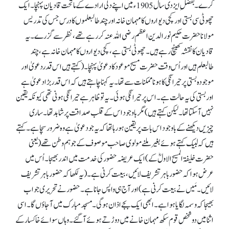
کرے۔ بفضلِ ایزدی سال 1905ء میں اپنے دلی ارادے کے ماتحت قادیان پہنچا۔ ایک
چھوٹی سی بستی اور کچی دیواروں کا مہمان خانہ اور چند طالبعلموں کا درس جس کی تدریس
مولانا حضرت حکیم نور الدین اعظم رضی اللہ عنہ کر رہے تھے، نظر سے گزرے۔ یہ
قادیان کا نقشہ کھینچ رہے ہیں۔ چھوٹی بستی ہے، کچی دیواروں کا مہمان خانہ ہے، چند
طالبعلم ہیں اور اُس وقت حضرت مسیح موعود کا دعویٰ پہنچا۔ (کہتے ہیں اس قدردعویٰ اور
موجودہ بستی پر حیرانگی کا ہونا ممکنات سے تھا۔ یہ کہنا چاہتے ہیں کہ اس قدر بڑا دعویٰ ہے
اور بستی کی یہ حالت ہے۔ اس پر حیرانگی ہوئی۔ یہ تو ظاہر ہے حیرانگی ہونی تھی کیونکہ یقین
نہیں آ سکتا تھا۔ لیکن کہتے ہیں) مگر باوجود اس کے قلب صداقت پر شاہد تھا۔ ساری
چیزیں دیکھنے کے باوجود اس بات پر یقین ہو رہا تھا کہ یہ جو دعویٰ ہے وہ ضرور سچا ہے۔ کہتے
ہیں کہ لبیک کہتے ہوئے بغیر ملنے مولوی صاحب موصوف کے جو ہم وطن تھے(یعنی
حضرت خلیفۃ المسیح الاولؓ کے) ایک عریضہ حضور کی خدمت میں اندر بھیجا۔ اُس میں
عرض ہوا کہ حضور باہر تشریف لائیں، بیعت کرنی ہے۔ (یہ لکھا کہ حضور باہر تشریف
لائیں۔ مَیں نے بیعت کرنی ہے) اور آج ہی واپس جانا ہے۔ حضور نے تحریری جواب
بھیجا کہ وسمہ لگایا ہوا ہے۔ ابھی ایک بجے اذان ہو گی۔ مسجد مبارک میں آ جاؤں گا۔ اسی
اثنا میں دو شخص قوم سکھ مہمان خانے میں دوڑتے ہوئے آ گئے۔ وہاں سوائے خاکسار کے