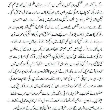
درک رکھتے تھے۔ تکنیکی پیچیدگیاں جو تھیں ان کے بارے میں علم تھا۔ اُن کا دینی علم بھی
بڑا تھا۔ بلکہ کہنا چاہئے زندگی کے ہر شعبہ میں ان کی ذہانت اور مہارت قابل ستایش تھی۔
لیکن انتہائی منکسر المزاج، ملنسار، شفیق، دھیمے لہجے میں بات کرنے والے عاجز انسان
تھے۔ بڑے ہمدرد اور مخلص تھے اور ہر ایک سے اُن کا اخلاص کا تعلق تھا۔ چندہ جات اور
مالی تحریکات میں بڑا بڑھ چڑھ کر حصہ لینے والے، حقوق العباد کی ادائیگی کی طرف توجہ
دینے والے تھے۔ کسی کو ذرا سی بھی تکلیف میں دیکھتے تھے تو بے چین ہو جاتے تھے اور
جب تک مددنہ کر لیتے چین نہیں آتا تھا۔ ان کا لندن میں گھر ہے۔ ان کے ایک واقفِ
زندگی ہمسائے نے مجھے بتایا کہ یہاں لکڑی کی پارٹیشنز ہوتی ہیں تو آندھی طوفان سے ان
کی بیچ کی دیوار گر گئی تو ایک دن وہ خود ہی آئے، انہوں نے کہا کہ آپ فکر نہ کریں مَیں
خود ہی آکے ٹھیک کروا دوں گا۔ اُس نے سفر پر جانا تھا تو دو دن بعد خود ہی دیوار ٹھیک کروا
دی۔ بہر حال انتہائی مخلص، نافع الناس وجود تھے۔ خلافت کے شیدائی، نظامِ جماعت کی
بقا اور خدمت کے لئے عملاً ہر وقت تیار۔ ان کے پسماندگان میں اہلیہ اور ایک بیٹی ہیں۔
بعضوں نے لکھا ہے۔ مثلاً یہاں عربی ڈیسک میں ہمارے عکرمہ صاحب میرے سامنے
بیٹھے ہیں۔ انہوں نے بھی مجھے لکھا کہ جماعت کے اموال و نفوس کا بہت خیال رکھنے والے
صاحبِ بصیرت انسان تھے اور یہ حقیقت ہے۔ جماعتی لحاظ سے ملک کے اندرونی اور