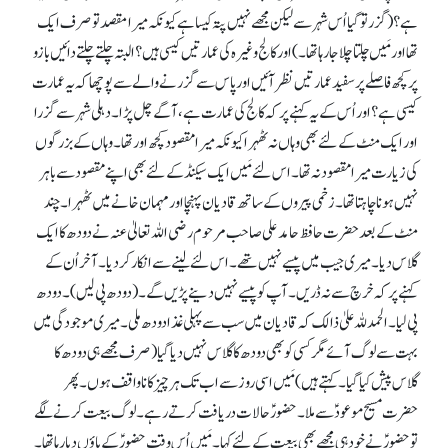
ہے؟ (گزر تو گیا اُس شہر سے لیکن مجھے نہیں پتہ کیسا ہے کیونکہ میرا مقصد تو صرف ایک
تھا اور مَیں چلتا چلا جا رہا تھا۔) اور کالج وغیرہ کی عمارتیں کیسی ہیں؟ البتہ چلتے چلتے دائیں بازو
پر کچھ فاصلے پر سفید عمارتیں نظر آئیں اور پاس سے گزرنے والے سے پوچھا کہ یہ عمارت
کیسی ہے؟ اور اُس کے یہ کہنے پر کہ کالج کی عمارت ہے، آگے چل پڑا۔ دہلی شہرسے گزرا
اور ایک منٹ کے لئے بھی وہاں نہ ٹھہرا کیونکہ میرا مقصود کچھ اور تھا۔ وہاں کے بزرگوں
کی زیارت میرا مقصودنہ تھا۔ اس لئے مَیں ایک سیکنڈ کے لئے بھی اپنے مقصود سے باہر
نہیں ہونا چاہتا تھا۔ زخمی پیروں کے ساتھ قادیان پہنچا اور مہمان خانے میں ٹھہرا۔ چند
منٹ کے بعد حضرت حافظ حامد علی صاحب مرحوم رضی اللہ تعالیٰ عنہ نے دودھ کا ایک
گلاس دیا۔ میری جیب میں پیسے نہیں تھے۔ اس لئے لینے سے انکار کر دیا۔ آخر اُن کے
کہنے پر کہ خرچ سے نہ ڈریں۔ آپ کو پیسے نہیں دینے پڑیں گے۔ (دودھ پی لیں)۔ دودھ
پی لیا۔ الحمد للہ علیٰ ذالک کہ قادیان میں سب سے پہلی غذا دودھ ملی۔ میری موجودگی میں
بہت سے لوگ آئے مگر کسی کو بھی دودھ کا گلاس نہیں دیا گیا (صرف مجھے ہی دودھ کا
گلاس پیش کیا گیا۔ کہتے ہیں) مَیں اسی روز سے اب تک ہر چیز کا ناواقف ہوں۔ پھر
حضرت مسیح موعودؑ سے ملا۔ حضورؑ حالات دریافت کرتے رہے۔ لوگ بیعت کرنے لگے
تو حضورؑ نے خود ہی مجھے بھی بیعت کے لئے کہا۔ مَیں اُس وقت حضورؑ کے پاؤں دبا رہا تھا۔