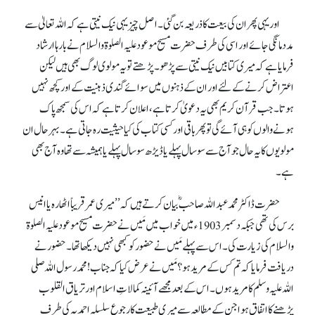
اور یہی پھر ان کی بیعت کا ذریعہ بن گئی۔ اصل چیز یہی نیک نیتی ہے کہ اللہ تعالیٰ سے
مدد مانگی جائے اور اسی کی طرف حضرت مسیح موعود علیہ الصلوۃ والسلام نے بارہا ارشاد
فرمایا ہے کہ میری کتابیں نیک نیتی سے پڑھو۔ پڑھتے تو یہ مولوی لوگ بھی ہیں لیکن
اعتراض کرنے کے لئے اور ان کے ذہنوں میں سوائے گندی ذہنیت کے اور کچھ نہیں
ہوتا۔ جب قرآن کریم بھی یہ دعویٰ کرتا ہے، اعلان کرتا ہے کہ اس کی سمجھ پاک
ہونے والوں کو ہی آئے گی تو پھر باقی اور کسی کتاب کی کیا حیثیت رہ جاتی ہے۔ بہرحال ان
مولویوں کا یہ حال جو آج سے سو سال پہلے یا ڈیڑھ سو سال پہلے یا ہمیشہ سے تھا وہ آج بھی
ہے۔
حضرت ڈاکٹر محمد عبداللہ صاحبؓ بیان کرتے ہیں کہ ’’میری عمر قریباً اٹھارہ یا انیس
برس کی تھی جبکہ دسمبر 1903ء میں خواب میں مَیں نے حضرت مسیح موعود علیہ الصلوۃ
والسلام کی زیارت کی۔ اس سے پہلے مَیں نے حضور کو کبھی نہیں دیکھا تھا۔ حضور نے
دریافت فرمایا کہ تم کس کے مرید ہو؟ مَیں نے عرض کیا کہ جناب! محمد رسول اللہ صلی
اللہ علیہ وسلم کا مرید ہوں۔ اس کے بعد مجھے آئینہ کمالاتِ اسلام اور تریاق القلوب
پڑھنے کا اتفاق ہوا جن کے مطالعہ سے میری طبیعت کا رجوع سلسلہ احمدیہ کی طرف