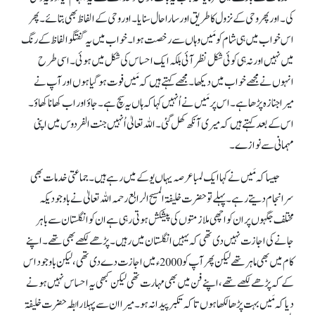
کی۔ اور پھر وحی کے نزول کا طریق اور سارا حال سنایا۔ اور وحی کے الفاظ بھی بتائے۔ پھر
اس خواب میں ہی شام کو مَیں وہاں سے رخصت ہوا۔ خواب میں یہ گفتگو الفاظ کے رنگ
میں نہیں اور نہ ہی کوئی شکل نظر آئی بلکہ ایک احساس کی شکل میں ہوئی۔ اسی طرح
انہوں نے مجھے خواب میں دیکھا۔ مجھے کہتے ہیں کہ مَیں فوت ہو گیا ہوں اور آپ نے
میرا جنازہ پڑھا ہے۔ اس پر مَیں نے اُنہیں کہا کہ ہاں یہ سچ ہے۔ جاؤ اور اب کھانا کھاؤ۔
اس کے بعدکہتے ہیں کہ میری آنکھ کھل گئی۔ اللہ تعالیٰ اُنہیں جنت الفردوس میں اپنی
مہمانی سے نوازے۔
جیسا کہ مَیں نے کہاایک لمبا عرصہ یہاں یوکے میں رہے ہیں۔ جماعتی خدمات بھی
سرانجام دیتے رہے۔ پہلے تو حضرت خلیفۃ المسیح الرابع رحمہ اللہ تعالیٰ نے باوجودیکہ
مختلف جگہوں پر ان کو اچھی ملازمتوں کی پیشکش ہوتی رہی ہے ان کو انگلستان سے باہر
جانے کی اجازت نہیں دی تھی کہ یہیں انگلستان میں رہیں۔ پڑھے لکھے بھی تھے۔ اپنے
کام میں بھی ماہر تھے لیکن پھر آپ کو 2000ء میں اجازت دے دی تھی، لیکن باوجود اس
کے کہ پڑھے لکھے تھے، اپنے فن میں بھی مہارت تھی لیکن کبھی یہ احساس نہیں ہونے
دیا کہ مَیں بہت پڑھا لکھا ہوں تا کہ تکبر پیدا نہ ہو۔ میرا ان سے پہلا رابطہ حضرت خلیفۃ