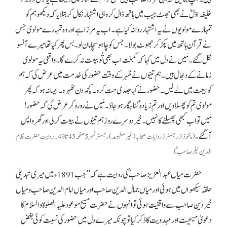
خلیفہ اوّلؓ نے بھی جھٹ جیب میں ہاتھ ڈال کر وہی اشتہار نکال کر بتلایاکہ دیکھو ہم کو
تمہارے مولویوں نے یہ اشتہار روانہ کیا ہے۔ اب یہ مرزا ہے اور وہ تمہارے مولوی جس
نے قرآن ہاتھ میں پکڑ کر جھوٹ بولا۔ جس کو چاہو سچا مان لو۔ بس پھر کیا تھا میرے آنسو
نکل گئے۔ مَیں نے دل میں کہا کہ کمبخت اب بھی تُو بیعت نہ کرے گا۔ واقعی یہ مولوی
زمانے کے دجّال ہیں۔ ہم تینوں نے ظہر کے وقت حضور کی خدمت میں عرض کی کہ ہم
کو بیعت میں لے لیں۔ حضور نے کہا جلدی مت کرو۔ کچھ دن ٹھہرو۔ ایسا نہ ہو کہ پھر
مولوی تم کو پھسلاویں اور تم زیادہ گناہگار ہو جاؤ۔ مَیں نے رو رو کر عرض کی کہ حضور!
مَیں تو اب کبھی پھسلنے کا نہیں۔ خیر دوسرے روز ہم تینوں نے بیعت کر لی اور گھر واپس
آگئے۔
(ماخوذ از رجسٹرز روایات صحابہ (غیرمطبوعہ) رجسٹر نمبر 5صفحہ 45تا 49۔ روایت حضرت نظام
الدین ٹیلر صاحبؓ)
حضرت میاں عبدالعزیز صاحبؓ کی روایت ہے کہ ’’جب 1891ء میں میری تبدیلی
حلقہ سیکھواں میں ہوئی اور میاں جمال الدین صاحب اور میاں امام الدین صاحب و میاں
خیر دین صاحب سے واقفیت ہوئی تو انہوں نے حضرت مسیح موعود علیہ الصلوۃ والسلام کا
دعویٰ مسیحیت اور مہدویت کا ذکر کیا تو چونکہ میرے دل میں حضور کی نسبت کوئی بغض