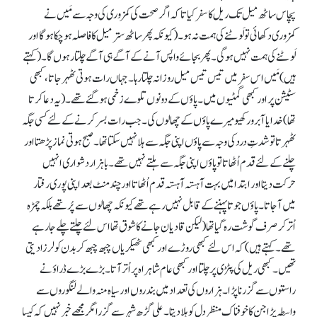
پچاس ساٹھ میل تک ریل کا سفر کیا تا کہ اگر صحت کی کمزوری کی وجہ سے مَیں نے
کمزوری دکھائی تو لَوٹنے کی ہمت نہ ہو۔ (کیونکہ پھر ساٹھ ستر میل کا فاصلہ ہو چکا ہو گا اور
لَوٹنے کی ہمت نہیں ہو گی۔ پھربجائے واپس آنے کے آگے ہی آگے چلتا رہوں گا۔ (کہتے
ہیں) مَیں اس سفر میں تیس تیس میل روزانہ چلتا رہا۔ جہاں رات ہوتی ٹھہر جاتا، کبھی
سٹیشن پراور کبھی گمٹیوں میں۔ پاؤں کے دونوں تلوے زخمی ہو گئے تھے۔ (یہ دعا کرتا
تھا) خدایا آبرو رکھیو میرے پاؤں کے چھالوں کی۔ جب رات بسر کرنے کے لئے کسی جگہ
ٹھہرتا تو شدتِ درد کی وجہ سے پاؤں اپنی جگہ سے ہلا نہیں سکتا تھا۔ صبح ہوتی نماز پڑھتا اور
چلنے کے لئے قدم اُٹھاتا تو پاؤں اپنی جگہ سے ہلتے نہیں تھے۔ باہزار دشواری انہیں
حرکت دیتا اور ابتدامیں بہت آہستہ آہستہ قدم اُٹھاتا اور چند منٹ بعد اپنی پوری رفتار
میں آ جاتا۔ پاؤں جوتا پہننے کے قابل نہیں رہے تھے کیونکہ چھالوں سے پُر تھے بلکہ چمڑہ
اُتر کر صرف گوشت رہ گیا تھا (لیکن قادیان جانے کا شوق تھااس لئے چلتے چلے جا رہے
تھے۔ کہتے ہیں) کہ اس لئے کبھی روڑے اور کبھی ٹھیکریاں چبھ چبھ کر بدن کو لرزا دیتی
تھیں۔ کبھی ریل کی پٹڑی پر چلتا اور کبھی عام شاہراہ پر اُتر آتا۔ بڑے بڑے ڈراؤنے
راستوں سے گزرنا پڑا۔ ہزاروں کی تعداد میں بندروں اور سیاہ منہ والے لنگوروں سے
واسطہ پڑا جن کا خوفناک منظر دل کو ہلا دیتا۔ علی گڑھ شہر سے گزرا مگر مجھے خبر نہیں کہ کیسا