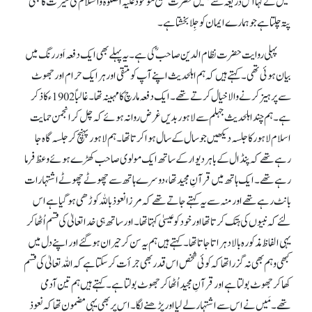
مَیں نے کہا اس ذریعہ سے ہمیں حضرت مسیح موعود علیہ الصلوۃ والسلام کی سیرت کا بھی
پتہ چلتا ہے جو ہمارے ایمان کو جِلا بخشتا ہے۔
پہلی روایت حضرت نظام الدین صاحبؓ کی ہے۔ یہ پہلے بھی ایک دفعہ اَور رنگ میں
بیان ہوئی تھی۔ کہتے ہیں کہ ہم اہلحدیث اپنے آپ کو متقی اور ہر ایک حرام اور جھوٹ
سے پرہیز کرنے والا خیال کرتے تھے۔ ایک دفعہ مارچ کا مہینہ تھا۔ غالباً 1902ء کا ذکر
ہے۔ ہم چند اہلحدیث جہلم سے لاہور بدیں غرض روانہ ہوئے کہ چل کر انجمن حمایت
اسلام لاہور کا جلسہ دیکھیں جو سال کے سال ہوا کرتا تھا۔ ہم لاہور پہنچ کر جلسہ گاہ جا
رہے تھے کہ پنڈال کے باہر دیوار کے ساتھ ایک مولوی صاحب کھڑے ہوئے وعظ فرما
رہے تھے۔ ایک ہاتھ میں قرآنِ مجید تھا، دوسرے ہاتھ سے چھوٹے چھوٹے اشتہارات
بانٹ رہے تھے اور منہ سے یہ کہتے جاتے تھے کہ مرزا نعوذ باللہ کوڑھی ہو گیا ہے اس
لئے کہ نبیوں کی ہتک کرتا تھا اور خود کو عیسیٰ کہتا تھا۔ اور ساتھ ہی خدا تعالیٰ کی قسم اُٹھا کر
یہی الفاظ مذکورہ بالا دہراتا جاتا تھا۔ کہتے ہیں ہم یہ سن کر حیران ہو گئے اور اپنے دل میں
کبھی وہم بھی نہ گزرا تھا کہ کوئی شخص اس قدر بھی جرأت کر سکتا ہے کہ اللہ تعالیٰ کی قسم
کھا کر جھوٹ بولتا ہے اور قرآنِ مجید اُٹھا کر جھوٹ بولتا ہے۔ کہتے ہیں ہم تین آدمی
تھے۔ مَیں نے اس سے اشتہار لے لیا اور پڑھنے لگا۔ اس پر بھی یہی مضمون تھا کہ نعوذ