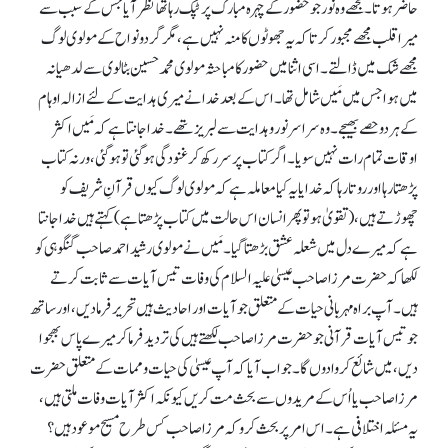
حاضر ہوتا۔ مجھے وہ نور جو حضور کے چہرہ مبارک پر ٹپک رہا تھا نظر آیا جس کے سبب سے
میرا قلب مجھے مجبور کرتا کہ یہ جھوٹوں کا منہ نہیں ہے، مگر گردونواح کے مولوی لوگ
مجھے شک میں ڈالتے۔ اسی اثنا میں حضور کا مباحثہ مولوی محمد حسین بٹالوی سے لدھیانہ
میں ہوا جس میں مَیں شامل تھا۔ اس کے بعد خدا نے میری ہدایت کے لئے ازالہ اوہام
کے ہر دو حصے بھیجے۔ وہ سراسر نور و ہدایت سے لبریز تھے۔ خدا جانتا ہے کہ مَیں اکثر
اوقات تمام رات نہیں سویا۔ اگر کتاب پر سر رکھ کر غنودگی ہو گئی تو ہو گئی، ورنہ کتاب
پڑھتا رہا اور روتا رہا کہ خدایا یہ کیا معاملہ ہے کہ مولوی لوگ کیوں قرآنِ شریف کو
چھوڑتے ہیں، (تقویٰ ہو تو پھرانسان اس حالت میں کتاب پڑھتا ہے) کہتے ہیں خدا جانتا
ہے کہ میرے دل میں شعلہ عشق بڑھتا گیا۔ مَیں نے مولوی رشید احمد صاحب گنگوہی کو
لکھا کہ حضرت مرزا صاحب عیسیٰ علیہ السلام کی وفات تیس آیات سے ثابت کرتے
ہیں۔ آپ براہ مہربانی حیات کے متعلق جو آیات اور احادیث ہیں تحریر فرما دیں، اور ساتھ
جو تیس آیات قرآنی جو حضرت مرزا صاحب لکھتے ہیں کی تردید فرما کر میرے پاس بھجوا
دیں، میں شائع کروا دوں گا۔ جواب آیا کہ آپ عیسیٰ کی حیات و ممات کے متعلق حضرت
مرزا صاحب یا اُس کے مریدوں سے بحث مت کریں کیونکہ اکثر آیات وفات ملتی ہیں،
یہ مسئلہ اختلافی ہے۔ اس امر پر بحث کرو کہ مرزا صاحب کس طرح مسیح موعود ہیں؟