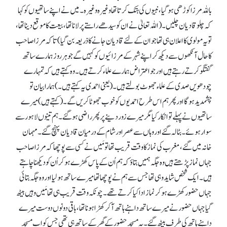
باللہ مرزا کوڑھی ہو گیا، نبیوں کی ہتک کرتا تھا وغیرہ وغیرہ۔ میں نے اپنے ساتھیوں کو کہا
کہ چلو قادیان چلیں۔ (اللہ تعالیٰ نے ان کو سیدھے راستے پر لانا تھا، بیعت کا موقع دینا تھا،
تو یہ مولوی کا اعلان ہی تھا جو ان کے لئے قادیان جانے کا ذریعہ بن گیا) تا کہ مرزا صاحب
کا حال آنکھوں سے دیکھ کر اپنے شہر کے مرزائیوں کو کہیں گے جو ہر روز ہمارے ساتھ
گفتگو کرتے رہتے ہیں اور جو اعتراض ہمارے علماء کرتے ہیں۔ وہ کہتے ہیں کہ تمہارے
چودھویں صدی کے علماء جھوٹ بولتے ہیں۔ (یعنی احمدی یہ کہتے ہیں۔) ہمارا بیان تو
چشمدید ہو گا اور پھر ہم اس طرح احمدیوں کو خوب جھوٹا کریں گے۔ (کہتے ہیں) میرے
ساتھیوں نے پہلے تو انکار کیا مگر میرے زور دینے پر پھر راضی ہو گئے۔ ہم تینوں لاہور سے
سوار ہوئے۔ بٹالہ گئے اور وہاں سے عصر اور شام کے درمیان قادیان پہنچ گئے۔ مہمان
خانہ میں گئے، مغرب کی نماز کا وقت قریب تھا تو مَیں نے کسی سے پوچھا کہ مرزا صاحب
جہاں نماز پڑھتے ہیں وہ جگہ ہمیں بتاؤ کہ ہم اُن کے پاس کھڑے ہو کر اُن کو دیکھنا چاہتے
ہیں۔ ایک شخص شاید وہی تھا جس سے ہم نے پوچھا تھا میرے ساتھ ہو لیا اور وہ جگہ بتائی
جہاں حضور کھڑے ہو کر نماز ادا کیا کرتے تھے۔ چونکہ وقت قریب ہی تھا مَیں وہیں بیٹھ
گیا جہاں حضور نے میرے ساتھ داہنے ہاتھ آ کر کھڑا ہونا تھا، باقی دونوں دوست میرے
داہنے ہاتھ کی طرف بیٹھ گئے۔ یہ مسجد حضور کے گھر کے ساتھ ہی تھی جس کو اب مسجد