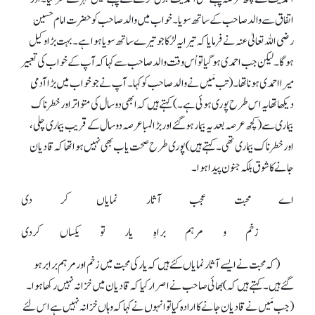
اتفاق سے والد صاحب کے ساتھ سویا۔ خواب میں والد صاحب کو حضرت امام حسین
رضی اللہ تعالیٰ عنہ نے فرمایا کہ تیرا یہ لڑکا جو تیرے ساتھ سویا ہوا ہے۔ بہت بڑا وکیل
ہو گا۔ لیکن جب احمدی ہو گیا تو اُس وقت والد صاحب سے کہا کہ آپ کے خواب کی تعبیر
میرا احمدی ہونا تھا۔ (تب مَیں نے والد صاحب کو کہا۔ آپ نے جوخواب میں بڑا آدمی
دیکھا تھا یہ اس طرح پوری ہوئی ہے۔) کہتے ہیں کہ ابھی دو سال کی متواتر اور خطرناک
بیماری سے (کچھ عرصہ بعد یہ بیمار ہو گئے اور بڑا لمبا عرصہ دو سال کے قریب بیماری چلی،
اور خطرناک بیماری تھی۔ کہتے ہیں) پوری طرح صحت یاب بھی نہیں ہوا تھا کہ قادیان
جانے کا شوق بلکہ جنون پیدا ہوا۔
اے محبت عجب آثار نمایاں کر دی
زخم و مرہم براہِ یار تو یکساں کردی
(کہ محبت نے ایسے آثار نمایاں کئے ہیں کہ یار کی محبت میں زخم اور مرہم برابر ہو
گئے ہیں۔ کہتے ہیں کہ) بھائی صاحب نے اصرار کیا کہ قادیان میں خزانہ نہیں رکھا ہوا۔
(جب مَیں نے قادیان جانے کا ارادہ کیا تو انہوں نے کہا کہ وہاں خزانہ نہیں ہے اس لئے