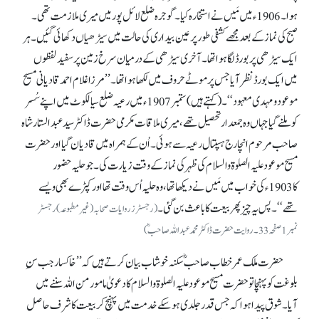
ہوا۔ 1906ء میں مَیں نے استخارہ کیا۔ گوجرہ ضلع لائل پور میں میری ملازمت تھی۔
صبح کی نماز کے بعد مجھے کشفی طور پر عین بیداری کی حالت میں سیڑھیاں دکھائی گئیں۔ ہر
ایک سیڑھی پر بورڈ لگا ہوا تھا۔ آخری سیڑھی کے درمیان سرخ زمین پر سفید لفظوں
میں ایک بورڈ نظر آیا جس پر موٹے حروف میں لکھا ہوا تھا۔ ’’مرزا غلام احمد قادیانی مسیح
موعود و مہدی معہود‘‘۔ (کہتے ہیں) ستمبر 1907ء میں رعیہ ضلع سیالکوٹ میں اپنے سُسر
کو ملنے گیا جہاں وہ جمعدار تحصیل تھے، میری ملاقات مکرمی حضرت ڈاکٹر سید عبدالستار شاہ
صاحب مرحوم انچارج ہسپتال رعیہ سے ہوئی۔ اُن کے ہمراہ میں قادیان گیا اور حضرت
مسیح موعود علیہ الصلوۃ والسلام کی ظہر کی نماز کے وقت زیارت کی۔ جو حلیہ حضور
کا 1903ء کی خواب میں مَیں نے دیکھا تھا، وہ حلیہ اُس وقت تھا اور کپڑے بھی ویسے
تھے‘‘۔ پس یہ چیز پھر بیعت کا باعث بن گئی۔
(رجسٹرز روایات صحابہ (غیرمطبوعہ) رجسٹر
نمبر 1صفحہ33۔ روایت حضرت ڈاکٹر محمد عبداللہ صاحبؓ)
حضرت ملک عمر خطاب صاحبؓ سکنہ خوشاب بیان کرتے ہیں کہ ’’خاکسار جب سنِ
بلوغت کو پہنچا تو حضرت مسیح موعود علیہ الصلوۃ والسلام کا دعویٰ مامور من اللہ سننے میں
آیا۔ شوق پیدا ہوا کہ جس قدر جلدی ہو سکے خدمت میں پہنچ کر بیعت کا شرف حاصل