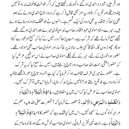
اور قریبی رشتہ دار احمدی ہو گئے، الحمد للہ۔ لکھتے ہیں کہ اگر طوالت کا خوف نہ ہوتو مَیں
چند واقعے اور تحریر کرتا اور یہ امر بھی قابلِ ذکر ہے کہ درود تاج احمدی ہونے کے بعد
بھی پڑھا کرتا تھا۔ یہ بھی درود کی ایک قِسم ہے۔ انہوں نے جومختلف جو درُود بنائے ہوئے
ہیں۔ میرے استاد مولوی عبدالقادر صاحب لدھیانوی میرے بعد احمدی ہو گئے تھے۔
مجھے منع فرماتے تھے کہ شرک ہے۔ مت پڑھا کرو۔ مَیں نے کہا کہ مسیح موعود سے کہلا
دو پھر چھوڑ دوں گا۔ اتفاقاً کسی جلسہ سالانہ پر خاکسار اور مولوی صاحب بھی موجود تھے۔
حضور ہوا خوری کے لئے، سیر کے لئے نکلے، مولوی صاحب نے اس موقع پر عرض کیا
کہ حضور! منشی رحمت اللہ صاحب درود تاج پڑھتے ہیں، مَیں نے منع کیا کہ یہ شرک
ہے۔ حضور نے میری طرف مخاطب ہو کر فرمایا کہ کیا ہے؟ درود تاج پڑھو۔ (مجھے بتاؤ یہ
کونسا درود ہے جو تم پڑھتے ہو؟) مَیں نے پڑھ کر سنایا۔ فرمایا اس میں تو شرک نہیں۔
دَافِعُ الْبَلَآءِ وَالْوَبَآءِ
مولوی صاحب نے عرض کیا کہ اس میں یہ الفاظ ہیں۔
وَالْقَحْطِ وَالْمَرَضِ وَالْالَم
۔ تو حضور نے فرمایا کہ آنحضرت صلی اللہ علیہ وسلم کے
دَافِعُ الْبَلَآءِ
مرتبہ کو لوگوں نے سمجھا نہیں۔ اس میں کیا شک ہے کہ حضور کا نام
وَالْوَبَآءِ
ہے۔ بہت لمبی تقریر فرمائی۔ مولوی صاحب خوش ہو گئے اور فائدہ عام کے