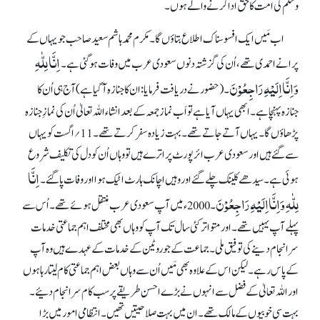
وسلم کی امت کا حق ادا کرنے والے ہوں۔
اب مَیں ایک افسوسناک اطلاع بتاؤں گا۔ مکرم محمد ہاشم سعید صاحب جو یہاں کے
اِنَّا لِلّٰہِ
پرانے احمدی تھے، اُن کی گزشتہ دنوں سعودی عرب میں وفات ہو گئی ہے۔
وَاِنَّااِلَیْہِ رَاجِعُوْنَ
۔ (حضور نے دریافت فرمایا: ان کا جنازہ آ گیا ہے) آج ہی اُن کا
جنازہ پہنچا ہے۔ ابھی یہاں آیا ہے تو اَب نماز جمعہ کے بعد انشاء اللہ تعالیٰ اُن کی نمازِ جنازہ
پڑھاؤں گا۔ یہاں آتے جاتے تھے۔ بہت زیادہ سفر کرتے تھے۔ 11؍ اگست کو یہاں
سے گئے ہیں اور سعودی عرب ائرپورٹ پر اترے ہیں تو وہاں اُن کو دل کی تکلیف شروع
اِنَّا
ہوئی ہے۔ سیدھے کلینک چلے گئے اور وہیں اچانک ہارٹ اٹیک ہوا اور وفات پا گئے۔
لِلّٰہِ وَاِنَّااِلَیْہِ رَاجِعُوْنَ
۔ 2000ء میں آپ سعودی عرب منتقل ہوئے تھے۔ اُس سے
پہلے آپ یہیں تھے۔ اور متواتر کئی سال تک آپ کو وہاں بھی مختلف اہم جماعتی خدمات
سرانجام دینے کی توفیق ملی۔ جماعت کے جو روٹین کے خدمات کے عہدے ہیں وہ آپ
کے پاس رہے۔ لیکن اس کے علاوہ بھی مَیں اُن سے وہاں بعض اہم جماعتی کام لیتا رہا ہوں
اور اللہ تعالیٰ کے فضل سے انہوں نے بڑے احسن طریقے پر سب کام سرانجام دئیے۔
بہت سی خوبیوں کے مالک تھے۔ ان میں بہت صلاحیتیں تھیں۔ انتظامی امور میں بڑا