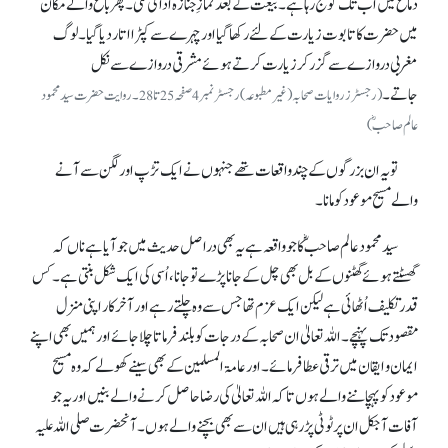
دماغ میں اب تک گونج رہا ہے۔ بیعت کے بعدنمازِ جنازہ ادا کی گئی۔ پھر باغ والے مکان
میں حضرت کا تابوت زیارت کے لئے رکھا گیا اور چہرے سے کپڑا اتار دیا گیا۔ لوگ
مغربی دروازے سے گزر کر زیارت کرتے ہوئے مشرقی دروازے سے نکل
جاتے۔
(رجسٹرز روایات صحابہ (غیرمطبوعہ) رجسٹر نمبر 4صفحہ 25تا 28۔ روایت حضرت سید محمود
عالم صاحبؓ)
تو یہ ان بزرگوں کے چند واقعات تھے جنہوں نے ایک تڑپ اور لگن سے آنے
والے مسیح موعود کو مانا۔
سید محمود عالم صاحب ؓ کا جو واقعہ ہے یہ بھی دراصل حدیث میں جو آیا ہے ناں کہ
گھسٹتے ہوئے گھٹنوں کے بل بھی چل کے جانا پڑے تو جانا، اُسی کی ایک شکل بنتی ہے۔ کس
قدر تکلیف اُٹھائی ہے لیکن ایک عزم تھا جس سے وہ چلتے رہے اور آخر کار اپنی منزل
مقصود تک پہنچے۔ اللہ تعالیٰ ان صحابہ کے درجات کو بلند فرماتا چلا جائے اور ہمیں بھی اپنے
ایمان و ایقان میں ترقی عطا فرمائے۔ اور عامۃ المسلمین کے بھی سینے کھولے کہ وہ مسیح
موعود کو پہچاننے والے ہوں تا کہ اللہ تعالیٰ کی رضا حاصل کرنے والے بنیں اور یہ جو
آفات آجکل ان پر ٹوٹی پڑ رہی ہیں ان سے بھی بچنے والے ہوں۔ آنحضرت صلی اللہ علیہ