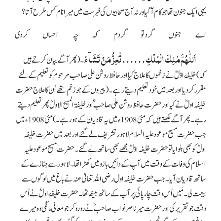
یہی ایک جنون تھا جو کام آ گیا ورنہ آج صحابیوں کی فہرست میں میرا نام کس طرح آتا؟
اے جنوں گردتو گردم کہ چہ احساں کردی
اَللّٰھُمَّ مٰلِکَ الْمُلْکِ……تُعِزُّ مَنْ تَشَآءُ
۔ (پھر آگے بیان کرتے ہیں
کہ) خلیفۂ اوّلؓ نے زخموں کا علاج کیا اور حافظ روشن علی صاحب مرحوم کو تعلیم کے لئے
مقرر کر دیا اور بعد میں خود تعلیم دیتے رہے۔ (پیروں کے جو زخم تھے اُن کا علاج حضرت
خلیفہ اولؓ نے کیا اور حضرت حافظ روشن علی صاحبؓ اور خلیفۃ المسیح الاولؓ پھر تعلیم دیتے
رہے۔ پھر آگے لکھتے ہیں کہ مئی 1908ء میں یہ قادیان کے ہو رہے۔) مئی 1908ء میں
جب حضرت مسیح موعود علیہ السلام لاہور تشریف لے گئے اور بعد میں حضرت خلیفہ
اولؓ کو بھی بلوایا تو حضرت خلیفہ اوّلؓ مجھے بھی ساتھ لے گئے۔ حضرت مسیح موعود علیہ
السلام کی وفات کے وقت میں آپ کے دائیں بازو میں کھڑا تھا۔ لاہور سے جنازے کے
ساتھ قادیان آیا۔ جب حضرت خلیفہ اول رضی اللہ تعالیٰ عنہ نے باغ میں لوگوں سے
بیعت لی۔ مَیں اُس وقت چارپائی پر آپ کے ساتھ بیٹھا تھا۔ حضرت خلیفۂ اولؓ نے اُس
وقت جو تقریر کی اور حضرت میر ناصر نواب صاحبؓ نے رو رو کر جو معافی مانگی وہ میرے