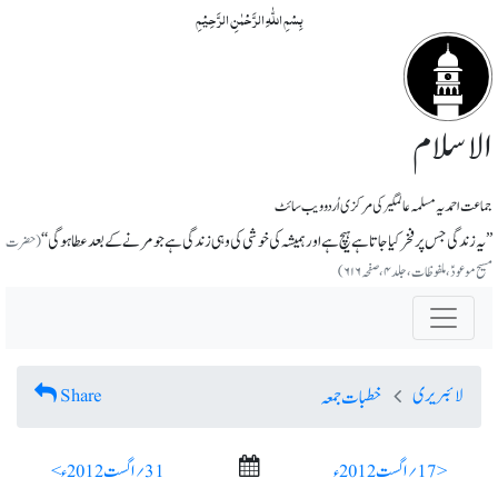
بِسۡمِ اللّٰہِ الرَّحۡمٰنِ الرَّحِیۡمِ
الاسلام
جماعت احمدیہ مسلمہ عالمگیر کی مرکزی اُردو ویب سائٹ
’’یہ زندگی جس پر فخر کیا جاتا ہے ہیچ ہے اور ہمیشہ کی خوشی کی وہی زندگی ہے جو مرنے کے بعد عطا ہوگی‘‘
(حضرت
مسیح موعودؑ، ملفوظات، جلد ۴، صفحہ ۶۱۶)
لائبریری
Share
خطبات جمعہ
< 17؍ اگست 2012ء
31؍ اگست 2012ء >