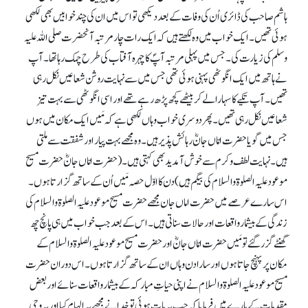
ہاشم صاحب کی ڈائری اُن کی وفات کے بعددیکھی تو اس میں ان کی چند خوابیں بھی لکھی
ہوئی تھیں۔ ایک خواب میں وہ لکھتے ہیں کہ ایک رات چار مرتبہ آنحضرت صلی اللہ علیہ
وسلم کی زیارت کی۔ جس میں پہلی مرتبہ آپؐ کا چہرہ آفتاب کی طرح چمک رہا تھا۔ آپ
نے ہاتھ میں ایک انگوٹھی پہنی ہوئی تھی جس میں سے نہایت روشن شعاعیں نکل رہی
تھیں۔ آپ تکیے کا سہارا لے کر بیٹھے کچھ پڑھ رہے تھے اور اسی انگوٹھی سے بہت تیز
شعاعیں نکل رہی تھیں۔ پھر دوسری خواب وہاں لکھی ہے کہ مَیں ایک مکان میں ہوں
جس میں گویا حضرت امّاں جانؓ رہائش پذیر ہیں۔ وہ مجھے بہت پیار اور شفقت سے ملتی
ہیں۔ نہایت لطف و کرم سے خوش آمدید بھی کہتی ہیں۔ (حضرت امّاں جانؓ حضرت مسیح
موعود علیہ الصلوۃ والسلام کی بیگم ہیں) دن کا اوّل حصہ مَیں اُن کے ساتھ گزارتا ہوں۔
اس سارے عرصے میں حضرت اماں جان مجھے حضرت مسیح موعود علیہ الصلوۃ والسلام کی
زندگی کے بیشمار واقعات اور حالات سناتی ہیں۔ ا س کے بعد جب خواب میں ہی پانچ چھ
گھنٹے گزر گئے تو مَیں حضرت امّاں جانؓ اور حضرت مسیح موعود علیہ الصلوۃ والسلام کے
مکان پر پہنچ جاتا ہوں اور سارا دن وہاں ان کے ساتھ گزارتا ہوں۔ اس دوران حضرت
مسیح موعود علیہ الصلوۃ والسلام نے اپنی حیاتِ مبارکہ کے بیشمار واقعات سنائے اور بعض
مقدمات کے بارے میں فرمایا کہ جب یہ بات ہوئی تو خدا نے مجھے یہ الہام کیا اور یہ وحی