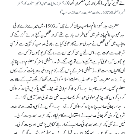
لئے تحریر کیا گیا۔ (پھر بعد میں مضمون لکھا)
(رجسٹرز روایات صحابہ (غیرمطبوعہ) رجسٹر
نمبر 3صفحہ 58 تا 60۔ روایت حضرت رحمت اللہ صاحبؓ)
حضرت سید محمود عالم صاحب بیان کرتے ہیں کہ 1903ء میں میرے بڑے بھائی
سید محبوب عالم پٹنہ شہر میں کسی طرف جا رہے تھے کہ دو شخص یہ کہتے ہوئے گزر گئے کہ
پنجاب میں کسی شخص نے مہدی ہونے کا دعویٰ کیا ہے۔ بھائی صاحب کو بچپن سے قرآنِ
شریف سے محبت ہے۔ اس لئے یہ سن کر حیران سے رہ گئے کہ پوچھوں تو کس سے
پوچھوں کہ دعویٰ کیا ہے؟ کہنے والے تو چلے گئے۔ شاید اسٹیشن ماسٹر کو معلوم ہو۔ چنانچہ
اُن کا خیال درست نکلا۔ (سٹیشن ماسٹر کے پاس گئے۔) نام پتہ وغیرہ دریافت کر کے مکان
پر آئے اور حضرت مسیح موعود علیہ الصلوۃ والسلام کو ایک خط لکھا کہ مجھے آپ کے حالات
معلوم نہیں۔ صرف نام سنا ہے۔ اگر براہِ کرم اپنی تصانیف بھیج دیا کریں تو پڑھ کر واپس
کر دیا کروں گا۔ چنانچہ مولوی عبدالکریم صاحب رضی اللہ تعالیٰ عنہ کتابیں بھجواتے
رہے اور بھائی صاحب پڑھ پڑھ کر واپس کرتے رہے۔ لوگوں نے اُسی وقت سے مخالفت
شروع کر دی مگر بھائی صاحب نے استقلال سے کام لیا اور کچھ عرصہ بعد بیعت کر لی۔
مَیں نے بھی کچھ عرصے بعد بھائی صاحب کے ذریعے کتابیں پڑھیں اور بیعت کر لی۔
احمدیت سے کچھ عرصہ پہلے یعنی احمدیت قبول کرنے سے پہلے مَیں شہر سے گھر گیا۔ اور