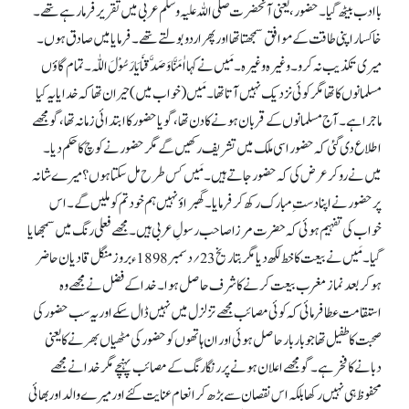
باادب بیٹھ گیا۔ حضور، یعنی آنحضرت صلی اللہ علیہ وسلم عربی میں تقریر فرما رہے تھے۔
خاکسار اپنی طاقت کے موافق سمجھتا تھا اور پھر اردو بولتے تھے۔ فرمایا میں صادق ہوں۔
میری تکذیب نہ کرو۔ وغیرہ وغیرہ۔ مَیں نے کہا اٰمَنَّا وَ صَدَّقنَا یَا رَسُوْلَ اللّٰہ۔ تمام گاؤں
مسلمانوں کا تھا مگر کوئی نزدیک نہیں آتا تھا۔ مَیں (خواب میں) حیران تھا کہ خدایا یہ کیا
ماجرا ہے۔ آج مسلمانوں کے قربان ہونے کا دن تھا، گویا حضور کا ابتدائی زمانہ تھا، گو مجھے
اطلاع دی گئی کہ حضور اسی ملک میں تشریف رکھیں گے مگر حضور نے کوچ کا حکم دیا۔
میں نے رو کر عرض کی کہ حضور جاتے ہیں۔ مَیں کس طرح مل سکتا ہوں؟ میرے شانہ
پر حضور نے اپنا دستِ مبارک رکھ کر فرمایا۔ گھبراؤ نہیں ہم خود تم کو ملیں گے۔ اس
خواب کی تفہیم ہوئی کہ حضرت مرزا صاحب رسولِ عربی ہیں۔ مجھے فعلی رنگ میں سمجھایا
گیا۔ مَیں نے بیعت کا خط لکھ دیا مگر بتاریخ 23؍دسمبر 1898ء بروز منگل قادیان حاضر
ہو کر بعدنماز مغرب بیعت کرنے کا شرف حاصل ہوا۔ خدا کے فضل نے مجھے وہ
استقامت عطا فرمائی کہ کوئی مصائب مجھے تزلزل میں نہیں ڈال سکے اور یہ سب حضور کی
صحبت کا طفیل تھا جو بار بار حاصل ہوئی اور ان ہاتھوں کو حضور کی مٹھیاں بھرنے کا یعنی
دبانے کا فخر ہے۔ گو مجھے اعلان ہونے پر رنگا رنگ کے مصائب پہنچے مگر خدا نے مجھے
محفوظ ہی نہیں رکھا بلکہ اس نقصان سے بڑھ کر انعام عنایت کئے اور میرے والد اور بھائی