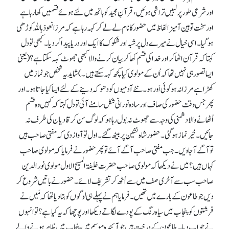
اور شرعی طور پر لبیں تراشی ہوئیں، قرآنِ مجید کو ہاتھ میں لئے ہوئے قسمیں کھا رہا ہے
اور سخت توہین آمیز الفاظ میں حضور کا نام لے لے کر کہہ رہا ہے کہ مرزا نعوذ باللہ کوڑھی
ہو گیا۔ اسی خیال نے میرے دل پر شبہ اور شکوک کا ایک اور دریا پیدا کر دیا۔ کبھی تو دل
کہتا کہ قرآن اٹھا کر اور خدا کی قسم کھا کر بیان کرنے والا کبھی جھوٹ کہہ سکتا ہے؟ (یعنی
ایسا تصور ہی نہیں تھا کہ اُن کے مولوی کیا کچھ کہہ سکتے ہیں۔) شاید یہ شخص جو نماز میں
کھڑا ہے مرزا نہ ہو کوئی اَور ہو۔ نئے آدمیوں کو دھوکہ دینے کے لئے ایسا کیا جاتا ہو۔ اور
پھر جس وقت حضور کی صاف اور سادہ نورانی شکل سامنے آئی تو دل کہتا کہ کہیں وہ قسم
اُٹھانے والا دشمنی کی وجہ سے جھوٹ نہ بول رہا ہو کہ لوگ سن کر قادیان کی طرف نہ
جائیں۔ خیر نماز ہو گئی۔ حضور شاہ نشین پر بیٹھ گئے۔ اول تو آواز دی کہ مفتی صاحب ہیں
تو آگے آ جاویں۔ جب مفتی صاحب آگے آئے تو پھر حضور نے فرمایا کہ مولوی صاحب
کہاں ہیں؟ میں نے دیکھا کہ مولوی صاحب حضرت خلیفۃ المسیح الاول مولوی نور الدین
صاحب سب سے آخری صف میں سے اُٹھ کر تشریف لائے۔ حضور نے باتیں شروع کر
دیں جو طاعون کے بارے میں تھیں۔ فرمایا ہم نے پہلے ہی لوگوں کو بتا دیا تھا کہ مَیں نے
فرشتوں کو پنجاب میں سیاہ رنگ کے پودے لگاتے دیکھا اور پوچھا کہ یہ کیا ہے؟ تو انہوں
نے جواب دیا یہ طاعون کے درخت ہیں جو آئندہ موسم میں پنجاب میں ظاہر ہونے والے