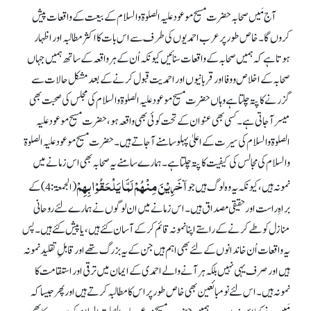
آج مَیں صحابہ حضرت مسیح موعود علیہ الصلوۃ والسلام کے بیعت کے واقعات پیش
کروں گا۔ خاص طور پر عرب احمدیوں کی طرف سے اس بات کا اکثر مطالبہ اور اظہار
ہوتا ہے کہ ہمیں صحابہ کے واقعات سنائیں کیونکہ اُن کے ہر واقعہ کے ساتھ ہمیں جہاں
صحابہ کے اخلاص و وفا اور قربانیوں اور احمدیت قبول کرنے کے بعد مشکل حالات سے
گزرنے کا پتہ چلتا ہے وہاں حضرت مسیح موعود علیہ الصلوۃ والسلام کی مجلس کی صحبت بھی
میسر آ جاتی ہے۔ کسی بھی عنوان کے تحت کوئی بھی واقعہ ہو، حضرت مسیح موعود علیہ
الصلوۃ والسلام کی سیرت کے اعلیٰ پہلو سامنے آ جاتے ہیں۔ حضرت مسیح موعود علیہ الصلوۃ
والسلام کی مجالس کی کیفیت کا پتہ چلتا ہے۔ ہمارے سامنے یہ صحابہ بھی اس زمانے میں
آخَرِیْنَ مِنْہُمْ لَمَّا یَلْحَقُوْا بِھِمْ
نمونہ ہیں، کیونکہ یہ وہ لوگ ہیں جو
(الجمعۃ: 4) کے
براہِ راست اور حقیقی مصداق ہیں۔ اس زمانے میں ان لوگوں نے ہمارے لئے روحانی
منازل کو طے کرنے کے راستے اپنا نمونہ قائم کر کے آسان کئے ہیں، یا پیش کئے ہیں۔ پس
یہ واقعات اُن خاندانوں کے لئے بھی اہم ہیں جن کے یہ بزرگ تھے اور قابلِ تقلیدنمونہ
ہیں اور صرف یہی نہیں بلکہ ہر آنے والے احمدی کے ایمان میں ترقی اور استقامت کا
نمونہ ہیں۔ اس لئے نو مبائعین بھی خاص طور پر اس کا مطالبہ کرتے ہیں اور پھر جیسا کہ