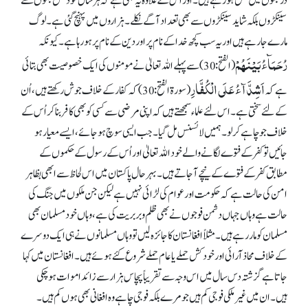
درجنوں میں قتل ہو رہے ہیں۔ اور اس کے علاوہ یہ بھی ہے کہ ہر سال خود کش بموں سے
سینکڑوں بلکہ شاید سینکڑوں سے بھی تعداد آگے نکلے۔ ہزاروں میں پہنچ گئی ہے۔ لوگ
مارے جا رہے ہیں اور یہ سب کچھ خدا کے نام پر اور دین کے نام پر ہو رہا ہے۔ کیونکہ
رُحَمَآءُ بَیْنَھُمْ
(الفتح: 30) سے پہلے اللہ تعالیٰ نے مومنوں کی ایک خصوصیت بھی بتائی
اَشِدَّآءُ عَلَی الْکُفَّارِ
ہے کہ
(سورۃ الفتح: 30) کہ کفار کے خلاف جوش رکھتے ہیں، اُن
کے لئے سختی ہے۔ اس لئے علماء سمجھتے ہیں کہ اپنی مرضی سے کسی کو بھی کافر بنا کر اُس کے
خلاف جو چاہے کر لو۔ ہمیں لائسنس مل گیا۔ جب ایسی سوچ ہو جائے، ایسے معیار ہو
جائیں تو کفر کے فتوے لگانے والے خود اللہ تعالیٰ اور اُس کے رسول کے حکموں کے
مطابق کفر کے فتوے کے نیچے آ جاتے ہیں۔ بہر حال پاکستان میں اس لحاظ سے ابھی بظاہر
امن کی حالت ہے کہ حکومت اور عوام کی لڑائی نہیں ہے لیکن جن ملکوں میں جنگ کی
حالت ہے وہاں جہاں دشمن فوجوں نے بھی ظلم و بربریت کی ہے، وہاں خود مسلمان بھی
مسلمان کو مار رہے ہیں۔ مثلاً افغانستان کا جائزہ لیں تو وہاں مسلمانوں نے ہی ایک دوسرے
کے خلاف محاذ آرائی اور خود کش حملے یا عام حملے شروع کئے ہوئے ہیں۔ افغانستان میں کہا
جاتا ہے گزشتہ دس سال میں اس وجہ سے تقریباً پچاس ہزار سے زائد اموات ہو چکی
ہیں۔ ان میں غیر ملکی فوجی کم ہیں جو مرے بلکہ فوجی چاہے وہ افغانی بھی ہوں کم ہیں۔