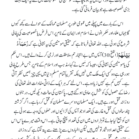
خصوصیت ہے اور اس میں یہ ہونا چاہئے۔ مومن کی خصوصیت میں سے یہ ایک بہت
بڑی خصوصیت ہے جو بیان فرمائی گئی ہے۔
اس کے بارے میں پہلے میں عمومی طور پر مسلمان ممالک کے حوالے سے کچھ کہوں
گا جہاں علماء اور حکمرانوں نے اسلام اور ایمان کے نام پر اس فرض یا خصوصیت کی پامالی
رُحَمَآءُ
شروع کی ہوئی ہے۔ اللہ تعالیٰ فرماتا ہے کہ حقیقی مومنین کی یہ نشانی ہے کہ
بَیْنَھُمْ
(الفتح: 30) آپس میں بے انتہا رحم، ملاطفت اور نرمی کرنے والے ہیں۔ اس حکم
کی یا مومنین کی نشانی کی، جیسا کہ مَیں نے کہا، مذہب اور اسلام کے نام پر جس طرح پامالی
ہو رہی ہے وہ کسی ایک ملک میں نہیں بلکہ تقریباً تمام مسلم دنیا میں یہی چیز ہمیں نظر آتی
ہے۔ کہیں کم ہے کہیں زیادہ ہے۔ اس لئے کہ ہر ایک کے ذاتی مفادات اللہ تعالیٰ کی
رضا کے حصول کی کوشش پر حاوی ہو گئے ہیں۔ پاکستان کی حالت دیکھ لیں۔ درجنوں
روزانہ قتل ہو رہے ہیں۔ ایک مسلمان دوسرے مسلمان کو قتل کر رہا ہے۔ اگر گزشتہ
چند سالوں کی قتل و غارت کی تعداد جو آپس کی لڑائیوں اور حملوں کی وجہ سے ہوئی ہے
ان کو جمع کیا جائے تو ہزاروں میں ان کی تعداد پہنچ جاتی ہے۔ اس وقت میرے پاس اس
کے حقیقی اعداد و شمار تو نہیں ہیں لیکن اخباروں سے پڑھنے سے پتہ لگتا ہے کہ روزانہ