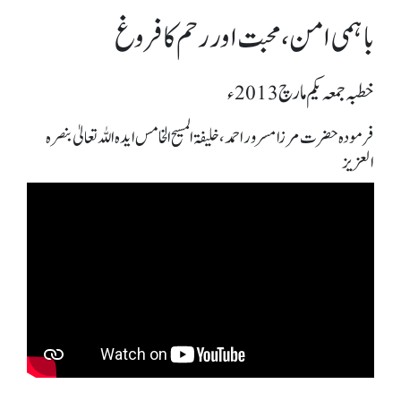
باہمی امن، محبت اور رحم کا فروغ
خطبہ جمعہ یکم مارچ 2013ء
فرمودہ حضرت مرزا مسرور احمد، خلیفۃ المسیح الخامس ایدہ اللہ تعالیٰ بنصرہ
العزیز