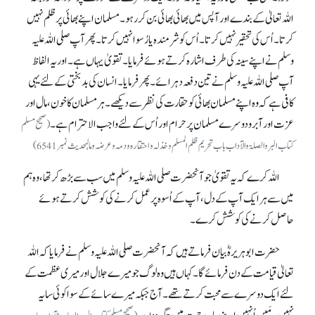
اللہ تعالیٰ کے بندے اور آپس میں بھائی بھائی بن کر رہو۔ مسلمان اپنے بھائی پر ظلم نہیں
کرتا۔ اُس کی تحقیر نہیں کرتا۔ اُس کو شرمندہ یا رُسوا نہیں کرتا۔ پھر آپ صلی اللہ علیہ
وسلم نے اپنے سینہ کی طرف اشارہ کرتے ہوئے فرمایا۔ تقویٰ یہاں ہے۔ اور یہ الفاظ
آپ صلی اللہ علیہ وسلم نے تین دفعہ دہرائے۔ پھر فرمایا۔ انسان کی بدبختی کے لئے یہی
کافی ہے کہ وہ اپنے مسلمان بھائی کو حقارت کی نظر سے دیکھے۔ ہر مسلمان کا خون، مال اور
عزت اور آبرو دوسرے مسلمان پر حرام اور اُس کے لئے واجب الاحترام ہے۔
(صحیح مسلم
کتاب البر والصلۃوالآداب باب تحریم ظلم المسلم و خذلہ و احتقارہ و دمہ وعرضہ ومالہحدیث نمبر6541)
اللہ کرے کہ یہ تقویٰ جو آنحضرت صلی اللہ علیہ وسلم میں سب سے بڑھ کر تھا، وہ ہم
میں سے ہر ایک آپ کے دل، آپ کے اُسوہ پر عمل کرنے کی کوشش کرتے ہوئے
حاصل کرنے کی کوشش کرے۔
حضرت ابوہریرہؓ بیان فرماتے ہیں کہ آنحضرت صلی اللہ علیہ وسلم نے فرمایا کہ اللہ
تعالیٰ قیامت کے دن فرمائے گا۔ کہاں ہیں وہ لوگ جو میرے جلال اور میری عظمت کے
لئے ایک دوسرے سے محبت کرتے تھے۔ آج جبکہ میرے سائے کے سوا کوئی سایہ