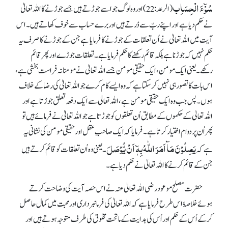
سُوْٓءَ الْحِسَاِب
(الرعد: 22) اور وہ لوگ جو اسے جوڑتے ہیں جسے جوڑنے کا اللہ تعالیٰ
نے حکم دیا ہے اور اپنے ربّ سے ڈرتے ہیں اور برے حساب سے خوف کھاتے ہیں۔ اس
آیت میں اللہ تعالیٰ نے اُن تعلقات کے جوڑنے کا فرمایا ہے جن کے جوڑنے کا صرف یہ
حکم نہیں کہ جوڑنا ہے بلکہ قائم رکھنے کا حکم فرمایا ہے۔ تعلقات جوڑے اور پھر قائم
رکھے۔ یعنی ایک مومن، ایک حقیقی مومن جسے اللہ تعالیٰ نے مومنانہ فراست بخشی ہے،
اس بات کا تصور ہی نہیں کر سکتا ہے کہ وہ ایسے کام کرے جو اللہ تعالیٰ کی رضا کے خلاف
ہوں۔ پس جب وہ ایک حقیقی مومن ہے، اللہ تعالیٰ سے ایک دفعہ تعلق جوڑتا ہے اور
اللہ تعالیٰ کے حکموں کے مطابق اُن تعلقوں کو جوڑتا ہے جو اللہ تعالیٰ نے فرمائے ہیں تو
پھر اُن پر دوام اختیار کرتا ہے۔ فرمایا کہ ایک صاحبِ عقل اور حقیقی مومن کی نشانی یہ
یَصِلُوْنَ مَآ اَمَرَ اللّٰہُ بِہٖٓ اَنْ یُّوْصَلَ
ہے کہ
۔ یعنی وہ اُن تعلقات کو قائم کرتے ہیں
جن کے قائم کرنے کا اللہ تعالیٰ نے حکم دیا ہے۔
حضرت مصلح موعود رضی اللہ تعالیٰ عنہ نے اس حصہ آیت کی وضاحت کرتے
ہوئے خلاصۃً اس طرح فرمایا ہے کہ اللہ تعالیٰ کی فرمانبرداری اور محبت میں کمال حاصل
کر کے اُس کے حکم اور اُس کی ہدایت کے ماتحت مخلوق کی طرف متوجہ ہوتے ہیں اور