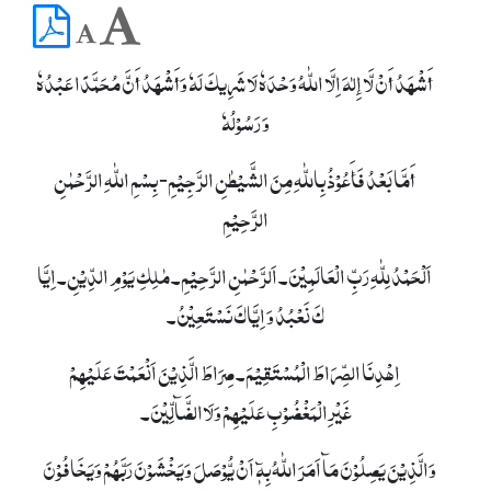
أَشْھَدُ أَنْ لَّا إِلٰہَ اِلَّا اللّٰہُ وَحْدَہٗ لَا شَرِیکَ لَہٗ وَأَشْھَدُ أَنَّ مُحَمَّدًا عَبْدُہٗ
وَ رَسُوْلُہٗ
أَمَّا بَعْدُ فَأَعُوْذُ بِاللّٰہِ مِنَ الشَّیْطٰنِ الرَّجِیْمِ- بِسْمِ اللّٰہِ الرَّحْمٰنِ
الرَّحِیْمِ
اَلْحَمْدُ لِلّٰہِ رَبِّ الْعَالَمِیْنَ۔ اَلرَّحْمٰنِ الرَّحِیْمِ۔ مٰلِکِ یَوْمِ الدِّیْنِ۔ اِیَّا
کَ نَعْبُدُ وَ اِیَّاکَ نَسْتَعِیْنُ۔
اِھْدِنَا الصِّرَاطَ الْمُسْتَقِیْمَ۔ صِرَاطَ الَّذِیْنَ اَنْعَمْتَ عَلَیْھِمْ
غَیْرِالْمَغْضُوْبِ عَلَیْھِمْ وَلَاالضَّآلِّیْنَ۔
وَالَّذِیْنَ یَصِلُوْنَ مَآ اَمَرَ اللّٰہُ بِہٖٓ اَنْ یُّوْصَلَ وَیَخْشَوْنَ رَبَّھُمْ وَیَخَافُوْنَ