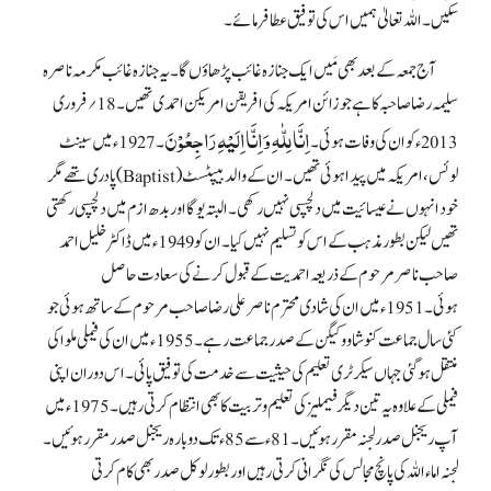
سکیں۔ اللہ تعالیٰ ہمیں اس کی توفیق عطا فرمائے۔
آج جمعہ کے بعد بھی مَیں ایک جنازہ غائب پڑھاؤں گا۔ یہ جنازہ غائب مکرمہ ناصرہ
سلیمہ رضا صاحبہ کا ہے جو زائن امریکہ کی افریقن امریکن احمدی تھیں۔ 18؍فروری
اِنَّا لِلّٰہِ وَاِنَّااِلَیْہِ رَاجِعُوْنَ
2013ء کو ان کی وفات ہوئی۔
۔ 1927ء میں سینٹ
لوئس، امریکہ میں پیدا ہوئی تھیں۔ ان کے والد بیپٹسٹ(Baptist) پادری تھے مگر
خود انہوں نے عیسائیت میں دلچسپی نہیں رکھی۔ البتہ یوگا اور بدھ ازم میں دلچسپی رکھتی
تھیں لیکن بطور مذہب کے اس کو تسلیم نہیں کیا۔ ان کو 1949ء میں ڈاکٹر خلیل احمد
صاحب ناصر مرحوم کے ذریعہ احمدیت کے قبول کرنے کی سعادت حاصل
ہوئی۔ 1951ء میں ان کی شادی محترم ناصر علی رضا صاحب مرحوم کے ساتھ ہوئی جو
کئی سال جماعت کنوشا ووکیگن کے صدر جماعت رہے۔ 1955ء میں ان کی فیملی ملواکی
منتقل ہو گئی جہاں سیکرٹری تعلیم کی حیثیت سے خدمت کی توفیق پائی۔ اس دوران اپنی
فیملی کے علاوہ یہ تین دیگر فیملیز کی تعلیم و تربیت کابھی انتظام کرتی رہیں۔ 1975ء میں
آپ ریجنل صدر لجنہ مقرر ہوئیں۔ 81ء سے 85ء تک دوبارہ ریجنل صدر مقرر ہوئیں۔
لجنہ اماء اللہ کی پانچ مجالس کی نگرانی کرتی رہیں اور بطور لوکل صدر بھی کام کرتی