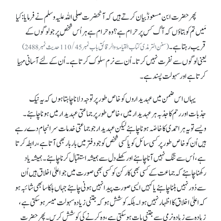
پھر حضرت ابن مسعودؓ بیان کرتے ہیں کہ آنحضرت صلی اللہ علیہ وسلم نے فرمایا: کیا
مَیں تم کو بتاؤں کہ آگ کس پر حرام ہے؟ وہ حرام ہے ہر اُس شخص پر جو لوگوں کے
قریب رہتا ہے۔
(سنن الترمذی کتاب القیامۃوالرقائق باب نمبر 110/45حدیث نمبر2488)
یعنی لوگوں سے نفرت نہیں کرتا۔ اُن سے نرم سلوک کرتا ہے۔ اُن کے لئے آسانی مہیا
کرتا ہے اور سہولت پسند ہے۔
یہاں اس ضمن میں عہدیداروں کو خاص طور پر توجہ دلانا چاہتا ہوں کہ یہ نیک
جذبات اور رحم کا جذبہ ہر عہدیدار میں، خاص طور پر جماعتی عہدیدار میں ہونا چاہئے۔
ویسے تو یہ ہر احمدی کا خاصّہ ہونا چاہئے لیکن عہدیدار جو جماعتی خدمات سرانجام دے رہے
ہیں اُن کو خاص طور پر کسی سائل کو یا کسی شخص کو جو دفتر میں بار بار بھی آتا ہے، رابطہ کرتا
ہے، اُس سے تنگ نہیں آنا چاہئے اور کھلے دل سے ہمیشہ استقبال کرنا چاہئے۔ ہمیشہ یاد
رکھنا چاہئے کہ جماعت کے کسی بھی کارکن کو کسی بھی صورت میں جو اعلیٰ اخلاق ہیں اُن
سے دُور نہیں ہٹنا چاہئے یا کہیں ایسی صورت پیدا نہیں ہونی چاہئے جہاں ہلکا سا بھی شائبہ ہو
کہ اعلیٰ اخلاق کا اظہار نہیں ہوا۔ بلکہ کوشش ہو کہ جتنی زیادہ سہولت میسر ہو سکتی ہے،
زیادہ سے زیادہ نرمی سے جتنی بات ہو سکتی ہے، وہ کرنے کی کوشش کریں۔ پھر حضرت