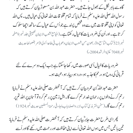
گاہ سے باہر نکل کے بھول جاتے ہیں۔ حضرت عبداللہ بن مسعودؓ بیان کرتے ہیں کہ
رسول اللہ صلی اللہ علیہ وسلم نے فرمایا کہ تمام مخلوقات اللہ تعالیٰ کی عیال ہیں۔ پس اللہ
تعالیٰ کو اپنی مخلوقات میں سے وہ شخص پسند ہے جو اُس کے عیال کے ساتھ اچھا سلوک
کرتا ہے۔ اور اُن کی ضروریات کا خیال رکھتا ہے۔
(الجامع لشعب الایمان للبیہقی جلدنمبر 9 صفحہ
نمبر 523 کتاب التاسع والأربعون من شعب الایمان و ھو باب فی طاعۃ أولی الأمر بفصولھا حدیث
نمبر 7048 مکتبۃ الرشد 2004ء)
ضروریات کا خیال اُسی صورت میں رکھا جا سکتا ہے جب ایک دوسرے کے لئے
قربانی کی روح ہو، رحم کا جذبہ ہو، درد ہو، پیار ہو، محبت ہو۔
حضرت عبداللہؓ بن عمرو بیان کرتے ہیں کہ آنحضرت صلی اللہ علیہ وسلم نے فرمایا:
رحم کرنے والوں پر رحمان خدا رحم کرے گا۔ اہلِ زمین پر رحم کرو تو آسمان پر اللہ تم پر
رحم کرے گا۔
(سنن الترمذی کتاب لابر و الصلۃ باب ما جاء فی رحمۃ المسلمین حدیث نمبر 1924)
پھر اسی طرح حضرت جابرؓ بیان کرتے ہیں کہ آنحضرت صلی اللہ علیہ وسلم نے فرمایا:
تین باتیں جس میں ہوں اللہ تعالیٰ اُسے اپنی حفاظت اور رحمت میں رکھے گا اور اُسے