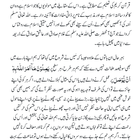
قرآنِ کریم کی تعلیم کے مطابق ہے۔ اس کے مقابلے میں مولویوں کا جو اسلام ہے وہ ان
کا خود ساختہ اسلام ہے اور مذہب کے نام پر ذاتی مفادات کا آئینہ دار ہے۔ اللہ تعالیٰ مسلم
اُمّہ کی آنکھیں بھی کھولے، اُن کے سینے بھی کھولے اور اُنہیں حقیقی اسلام سے روشناس
کروائے جو آج آنحضرت صلی اللہ علیہ وسلم کے غلامِ صادق اور عاشقِ صادق کے ذریعہ
سے دنیا میں پھیل رہا ہے۔
بہر حال ان باتوں کے علاوہ جیسا کہ مَیں نے شروع میں کہا تھا کہ ہم اپنے بارے میں
یَصِلُوْنَ مَآ اَمَرَ اللّٰہُ بِہٖٓ
بھی سو فیصد ضمانت نہیں دے سکتے کہ ہم ہر طرح، ہر سطح پر
اَنْ یُّوْصَلَ
پر عمل کرنے والے ہیں یا اس کی مثال کہلانے والے ہیں۔ اگر ہر کوئی اپنے
جائزے لے تو اس کی طرف توجہ پیدا ہو گی اور یہ صورت نظر آئے گی کہ ہمیں بھی کسی
خوش فہمی میں نہیں پڑنا چاہئے۔ بڑے پیمانے پر نہ سہی، چھوٹے پیمانے پر ہی، اپنے ماحول
میں ہی ہمیں اپنی یہ حالت نظر نہیں آتی اور جب چھوٹے پیمانے پر اس قسم کی حرکتیں
شروع ہو جائیں تو پھر یہی بڑے بگاڑ بن جایا کرتی ہیں۔ ہم اللہ تعالیٰ کی بخشش اور اُس کی
رحمت کے اپنے لئے تو خواہاں ہوتے ہیں لیکن دوسروں پر رحم کرنا اور معاف کرنا نہیں
جانتے۔ اگر ہم رحم کے جذبے سے دوسروں کا خیال رکھنے والے ہوں تو جماعت کے بہت