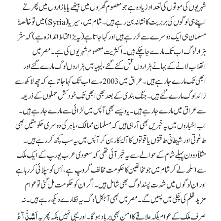
شہریوں کی موتوں کی تعداد زیادہ ہے جو معصوم گھروں میں بیٹھے یا بازاروں میں پھرتے
اپنے ہی لوگوں کی بربریت کا نشانہ بن رہے ہیں۔ شام میں، سیریا (Syria) میں تو خالصۃً
مسلمان ہی ایک دوسرے سے لڑ رہے ہیں اور کہا جاتا ہے (یہ بڑا محتاط اندازہ ہے) کہ ستّر
ہزار لوگ اب تک مارے جا چکے ہیں۔ اکثریت معصوم شہریوں کی ہے۔ مصر میں
انقلاب لانے کے بہانے ہزاروں قتل کئے گئے، لیبیا میں ہزاروں لوگ مارے گئے اور
ابھی تک مارے جا رہے ہیں۔ عراق میں 2003ء سے اب تک کہا جاتا ہے کہ چھ لاکھ سے
زائد لوگ مارے گئے ہیں۔ جنگ بندی کے بعد بھی ابھی تک خود کش حملوں کے ذریعہ
سے عراق میں مارے جا رہے ہیں۔ یا ویسے بھی آپس میں لڑائی سے مارے جا رہے ہیں۔
اب اخباروں میں یہ خبریں بھی آ رہی ہیں کہ مسلمان ممالک، باہر کی دوسری حکومتیں بھی
طاغوتی اور شیطانی طاقتوں یا قوتوں کا آلۂ کار بن کر آپس میں یہ سب کچھ کر رہے ہیں۔
مثلاً دو دن پہلے شام کے حوالے سے یہ خبر آئی تھی کہ سعودی عرب یورپ کے ایک ملک
سے اسلحہ لے کر شام میں جو مخالفین کا حکومت مخالف گروپ ہے، اُس کو سپلائی کر رہا ہے
اور ان لوگوں میں شدت پسند لوگ بھی شامل ہیں۔ اگر ان کو حکومت مل گئی تو عوام
مزید ظلم کی چکی میں پسیں گے۔ مصر میں بھی آجکل لوگ یہ نظارے دیکھ رہے ہیں۔ نہ
اَشِدَّآءُ
صرف ملک کے عوام بلکہ علاقے کا امن بھی برباد ہو گا۔ اور یہی نہیں بلکہ پھر یہ