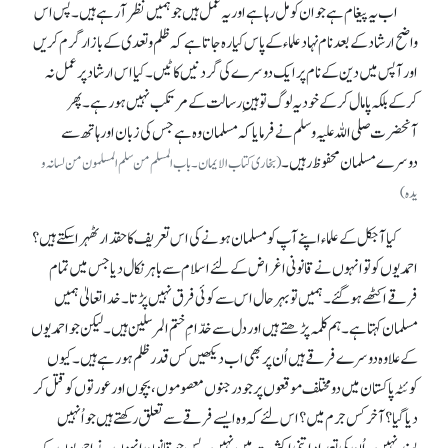
اب یہ پیغام ہے جو ان کو مل رہا ہے اور یہ عمل ہیں جو ہمیں نظر آ رہے ہیں۔ پس اس
واضح ارشاد کے بعدنام نہاد علماء کے پاس کیا رہ جاتا ہے کہ ظلم و تعدی کے بازار گرم کریں
اور آپس میں دین کے نام پر ایک دوسرے کی گردنیں کاٹیں۔ کیا اس ارشاد پر عمل نہ
کرکے بلکہ پامال کر کے خود یہ لوگ توہینِ رسالت کے مرتکب نہیں ہو رہے۔ پھر
آنحضرت صلی اللہ علیہ وسلم نے فرمایا کہ مسلمان وہ ہے جس کی زبان اور ہاتھ سے
دوسرے مسلمان محفوظ رہیں۔
(بخاری کتاب الایمان۔ باب المسلم من سلم المسلمون من لسانہ و
یدہ)
کیا آجکل کے علماء اپنے آپ کو مسلمان ہونے کی اس تعریف کا حقدار ٹھہرا سکتے ہیں؟
احمدیوں کو تو انہوں نے قانونی اغراض کے لئے اسلام سے باہر نکال دیا جس میں تمام
فرقے اکٹھے ہو گئے۔ ہمیں تو بہرحال اس سے کوئی فرق نہیں پڑتا۔ خدا تعالیٰ ہمیں
مسلمان کہتا ہے۔ ہم کلمہ پڑھتے ہیں اور دل سے خدّامِ ختم المرسلین ہیں۔ لیکن جو احمدیوں
کے علاوہ دوسرے فرقے ہیں اُن پر بھی اب دیکھیں کس قدر ظلم ہو رہے ہیں۔ کیوں
کوئٹہ پاکستان میں دو مختلف موقعوں پر جو درجنوں معصوموں، بچوں اور عورتوں کو قتل کر
دیا گیا؟ آخر کس جرم میں؟ اس لئے کہ وہ ایسے فرقے سے تعلق رکھتے ہیں جو اُنہیں