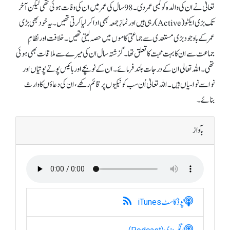
تعالیٰ نے ان کی والدہ کو لمبی عمر دی۔ 98سال کی عمر میں ان کی وفات ہوئی تھی لیکن آخر
تک بڑی ایکٹو (Active) رہی ہیں اور نمازِ جمعہ بھی ادا کر لیا کرتی تھیں۔ یہ خود بھی بڑی
عمر کے باوجود بڑی مستعدی سے جماعتی کاموں میں حصہ لیتی تھیں۔ خلافت اور نظامِ
جماعت سے ان کا بہت محبت کا تعلق تھا۔ گزشتہ سال ان کی میرے سے ملاقات بھی ہوئی
تھی۔ اللہ تعالیٰ ان کے درجات بلند فرمائے۔ ان کے نو بچے اور بائیس پوتے پوتیاں اور
نواسے نواسیاں ہیں۔ اللہ تعالیٰ اُن سب کو نیکیوں پر قائم رکھے، ان کی دعاؤں کا وارث
بنائے۔
بآواز
پوڈکاسٹ
iTunes