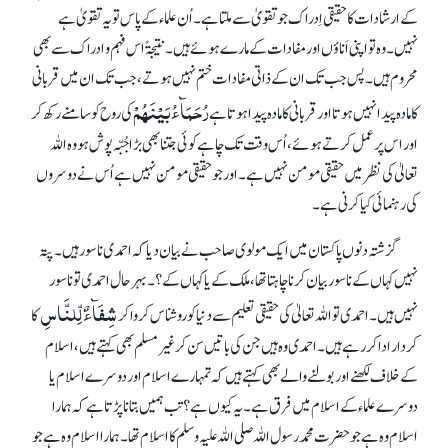
کے ارشادات کا حقیقی اِدراک جو تقویٰ سے ملتا ہے۔ اُن علماء کے پاس تو یہ تقویٰ ہے
نہیں۔ وہ تو اپنی اَناؤں اور مفادات کے مارے ہوئے ہیں۔ نتیجۃً اس فہم و ادراک سے بھی
محروم ہیں۔ پس جب تک ان کے ذاتی مفادات ختم نہیں ہوتے، جب تک ان میں قربانی
رُحَمَآءُ بَیْنَھُمْ
کا مادہ پیدا نہیں ہوتا اور قربانی کا مادہ پیدا ہوتا ہے
کی روح کو سامنے رکھ کر
اور اس پر عمل کرتے ہوئے، اُس وقت تک چاہے کوئی جتنا بھی بڑا جُبّہ پوش ہو وہ اللہ
تعالیٰ کی نظر میں حقیقی مومن نہیں ہے۔ اور جو حقیقی مومن نہیں ہے اُس نے دوسروں
کی رہنمائی کیا کرنی ہے۔
گزشتہ دنوں پاکستان میں ایک مولوی صاحب نے بیان دیا کہ احمدی ناسور ہیں۔ پتہ
نہیں کہاں کے ناسور بیان کرنا چاہتا تھا، ملک کے یا کہاں کے؟۔ بہرحال احمدی تو ناسور
شِفَآءٌ لِّلنَّاسِ
نہیں ہیں۔ احمدی تو اللہ تعالیٰ کی حقیقی تعلیم سے دنیا کو روشناس کروا کر
کا
کردار ادا کر رہے ہیں۔ احمدی وہ ہیں جن کی باتیں سن کر غیر مسلم بھی کہتے ہیں، اسلام
کے خلاف لکھنے اور بولنے والے بھی کہتے ہیں کہ تمہارے اسلام اور دوسرے اسلام یا
دوسرے علماء کے اسلام میں فرق ہے۔ یہ کیوں ہے؟ تب ہمیں بتانا پڑتاہے کہ ہمارا
اسلام وہ ہے جو حضرت محمد رسول اللہ صلی اللہ علیہ وسلم کا اسلام تھا۔ ہمارا اسلام وہ ہے جو