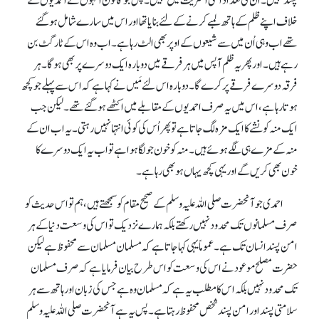
پسندنہیں۔ اُن کی تعداد اتنی اکثریت میں نہیں۔ پس جو قانون انہوں نے احمدیوں کے
خلاف اپنے ظلم کے ہاتھ لمبے کرنے کے لئے بنایا تھا اور اس میں سارے شامل ہو گئے
تھے اب وہی اُن میں سے شیعوں کے اوپر بھی الٹ رہا ہے۔ اب وہ اس کے ٹارگٹ بن
رہے ہیں۔ اور پھر یہ ظلم آپس میں ہر فرقے میں دوبارہ ایک دوسرے پر بھی ہو گا۔ ہر
فرقہ دوسرے فرقے پر کرے گا۔ دوبارہ اس لئے مَیں نے کہا ہے کہ اس سے پہلے جو کچھ
ہوتا رہا ہے، اس میں یہ صرف احمدیوں کے مقابلے میں اکٹھے ہو گئے تھے۔ لیکن جب
ایک منہ کو نشے کا ایک مزہ لگ جاتا ہے تو پھر اُس کی کوئی انتہا نہیں رہتی۔ یہ اب ان کے
منہ کے مزے ہی لگے ہوئے ہیں۔ منہ کو خون جو لگا ہوا ہے تو اب یہ ایک دوسرے کا
خون بھی کریں گے اور یہی کچھ یہاں ہو بھی رہا ہے۔
احمدی جو آنحضرت صلی اللہ علیہ وسلم کے صحیح مقام کو سمجھتے ہیں، ہم تو اس حدیث کو
صرف مسلمانوں تک محدودنہیں رکھتے بلکہ ہمارے نزدیک تو اس کی وسعت دنیا کے ہر
امن پسند انسان تک ہے۔ عموماً یہی کہا جاتا ہے کہ مسلمان مسلمان سے محفوظ ہے لیکن
حضرت مصلح موعودنے اس کی وسعت کو اس طرح بیان فرمایا ہے کہ صرف مسلمان
تک محدودنہیں بلکہ اس کا مطلب یہ ہے کہ مسلمان وہ ہے جس کی زبان اور ہاتھ سے ہر
سلامتی پسند اور امن پسند شخص محفوظ رہتا ہے۔ پس یہ ہے آنحضرت صلی اللہ علیہ وسلم