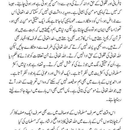
نافرمانی اور مخلوق کے حق ادا نہ کرنے کی وجہ سے دامن گیر ہوتی ہے اور ہونی چاہئے۔ جیسا
کہ مَیں نے کہا یہی مومن کی نشانی ہے۔ وہ یہ برداشت ہی نہیں کر سکتا کہ خدا تعالیٰ اُس
سے ناراض ہو، اُس کو دھتکار دے۔ عموماً یہی کہا جاتا ہے بلکہ ایک حقیقی مومن نہ بھی ہو،
تھوڑا سا بھی ایمان ہو تو وہ یہی چاہتا ہے لیکن دنیا میں ہم دیکھتے ہیں کہ بہت سے ہیں جو
قرآنِ کریم پڑھتے ہیں، اُس کا ترجمہ بھی پڑھتے ہیں، خدا تعالیٰ کے خوف کا اظہار بھی
کرتے ہیں۔ وہ کبھی یہ پسندنہیں کرتے کہ اللہ تعالیٰ کی طرف سے دھتکارے جائیں لیکن
اللہ تعالیٰ کی مخلوق کے حق ادا نہیں کرتے۔ اللہ تعالیٰ نے جن تعلقات کو جوڑنے کا حکم دیا
ہے، اُن کو حقیقی رنگ میں جوڑنے کی کوشش نہیں کرتے۔ یہ تضاد ہے جو دنیا میں اکثر
مسلمانوں کی اکثریت میں نظر آتا ہے۔ ایک خواہش اور دعویٰ کے باوجودنظر آتا ہے۔
اور احمدیوں کے بارے میں بھی ہم سو فیصدنہیں کہہ سکتے کہ وہ اس تعریف کے اندر آتے
ہیں جو اللہ تعالیٰ نے مومن کی بتائی ہے۔ پس ہمیں بھی اس بارے میں اپنے جائزے لیتے
رہنا چاہئے۔
اس وقت مَیں صرف مسلمانوں کے اوصاف میں سے بھی صرف ایک وصف کا ذکر
کرنا چاہتا ہوں جس کے بارے میں اللہ تعالیٰ کا بڑا واضح ارشاد ہے کہ مسلمان کی کیا