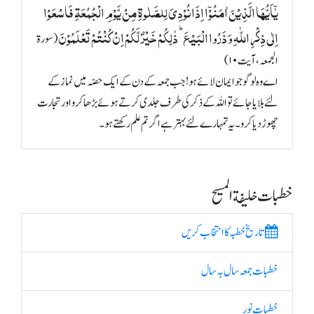
یٰۤاَیُّہَا الَّذِیۡنَ اٰمَنُوۡۤا اِذَا نُوۡدِیَ لِلصَّلٰوۃِ مِنۡ یَّوۡمِ الۡجُمُعَۃِ فَاسۡعَوۡا
اِلٰی ذِکۡرِ اللّٰہِ وَ ذَرُوا الۡبَیۡعَ ؕ ذٰلِکُمۡ خَیۡرٌ لَّکُمۡ اِنۡ کُنۡتُمۡ تَعۡلَمُوۡنَ
(سورة
الجمعہ، آیت ۱۰)
اے وہ لوگو جو ایمان لائے ہو! جب جمعہ کے دن کے ایک حصّہ میں نماز کے
لئے بلایا جائے تو اللہ کے ذکر کی طرف جلدی کرتے ہوئے بڑھا کرو اور تجارت
چھوڑ دیا کرو۔ یہ تمہارے لئے بہتر ہے اگر تم علم رکھتے ہو۔
خطبات خلیفة المسیح
تاریخ خطبہ کا انتخاب کریں
خطبات جمعہ سال بہ سال
خطبات نور