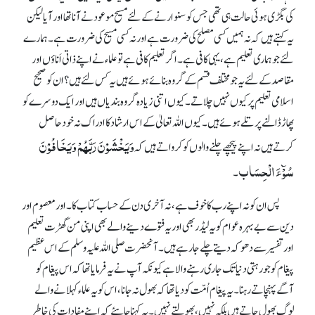
کی بگڑی ہوئی حالت ہی تھی جس کو سنوارنے کے لئے مسیح موعودنے آنا تھا اور آیا لیکن
یہ کہتے ہیں کہ نہ ہمیں کسی مصلح کی ضرورت ہے اور نہ کسی مسیح کی ضرورت ہے۔ ہمارے
لئے جو ہماری تعلیم ہے، یہی کافی ہے۔ اگر تعلیم کافی ہے تو علماء نے اپنے ذاتی اَناؤں اور
مقاصد کے لئے یہ جو مختلف قسم کے گروہ بنائے ہوئے ہیں یہ کس لئے ہیں؟ ان کو صحیح
اسلامی تعلیم پر کیوں نہیں چلاتے۔ کیوں اتنی زیادہ گروہ بندیاں ہیں اور ایک دوسرے کو
پھاڑ ڈالنے پر تلے ہوئے ہیں۔ کیوں اللہ تعالیٰ کے اس ارشاد کا ادراک نہ خود حاصل
وَیَخْشَوْنَ رَبَّھُمْ وَیَخَافُوْنَ
کرتے ہیں نہ اپنے پیچھے چلنے والوں کو کرواتے ہیں کہ
سُوْٓءَ الْحِسَاب
۔
پس ان کو نہ اپنے رب کا خوف ہے، نہ آخری دن کے حساب کتاب کا۔ اور معصوم اور
دین سے بے بہرہ عوام کو یہ لیڈر بھی اور یہ فتوے دینے والے بھی اپنی من گھڑت تعلیم
اور تفسیر سے دھوکہ دیتے چلے جا رہے ہیں۔ آنحضرت صلی اللہ علیہ وسلم کے اس عظیم
پیغام کو جو رہتی دنیا تک جاری رہنے والا ہے کیونکہ آپ نے یہ فرمایا تھا کہ اس پیغام کو
آگے پہنچاتے رہنا۔ یہ پیغام اُمّت کو دیا تھا کہ بھول نہ جانا، اس کو یہ علماء کہلانے والے
لوگ بھول جاتے ہیں بلکہ نہیں، بھولتے نہیں۔ یہ کہنا چاہئے کہ اپنے مفادات کی خاطر