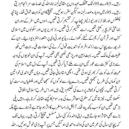
رہیں۔ 85ء سے 95ء تک مختلف عہدوں پر مقامی لجنہ اماء اللہ کی خدمات سرانجام دیتی
رہیں۔ 95ء میں دوبارہ صدر لجنہ ووکیگن مقرر ہوئیں۔ تبلیغ کا ان کو بہت شوق تھا۔ چنانچہ
پمفلٹس اور فلائرز اور نیوز لیٹرچھاپ کر تقسیم کرتی تھیں۔ بسوں میں سفر کے دوران
جماعتی لٹریچر رکھتی تھیں۔ اسے تقسیم کرتی تھیں۔ لائبریریوں اور سکولوں میں اسلامی
کتب اور قرآنِ کریم کے نسخے رکھوائے۔ ریڈیو اور ٹی وی پر متعدد انٹرویو دئیے۔ ان کے
ذریعہ سے پچاس سے زائد افراد کو احمدیت قبول کرنے کی سعادت ملی۔ بہت ہنس مکھ
طبیعت کی مالک تھیں۔ بہت ذہین اور پڑھی لکھی بھی تھیں۔ آپ کی ان خوبیوں کی وجہ
سے بڑی کثرت سے عورتیں ان سے ملنے آیا کرتی تھیں۔ آپ کے دل میں اسلام کی
محبت کوٹ کوٹ کر بھری ہوئی تھی۔ اچھی استاد مانی جاتی تھیں۔ وہاں بھی احمدی خواتین
ان کو ماں کی طرح سمجھتی تھیں۔ بڑے پیار سے لوگوں کو سمجھاتیں اور غلطیاں درست کیا
کرتی تھیں۔ بچیوں کو ہمیشہ پردے کی تعلیم دیتی رہیں اور اس طرح اسلامی اخلاق
سکھلاتیں۔ نیز بتاتیں کہ مغربی معاشرے کی بدرسوم کا کیسے مقابلہ کرنا ہے۔ وہیں پلی
بڑھی تھیں ان کو سب کچھ پتہ تھا۔ آجکل ذرا سا مغرب کا اثر ہو جاتا ہے تو ہمارے بچے بلکہ
بڑے بھی متاثر ہو جاتے ہیں۔ اپنی والدہ کو کئی سال مسلسل تبلیغ کرتی رہیں۔ یہاں تک
کہ پچاسی سال کی عمر میں ان کی والدہ احمدی ہو گئیں جس پر آپ بڑی خوش ہوئیں۔ اللہ