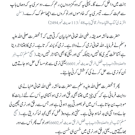
جنت میں داخل کرے گا۔ پہلی یہ کہ وہ کمزوروں پر رحم کرے۔ دوسری یہ کہ وہ ماں باپ
سے محبت کرے۔ تیسری یہ کہ خادموں اور نوکروں سے اچھا سلوک کرے۔
(سنن
الترمذی کتاب القیامۃ و الرقائق باب 113/48حدیث نمبر2494)
حضرت عائشہ صدیقہ رضی اللہ تعالیٰ عنہا بیان کرتی ہیں کہ آنحضرت صلی اللہ علیہ
وسلم نے فرمایا۔ اللہ تعالیٰ نرمی کرنے والا ہے۔ نرمی کو پسند کرتا ہے۔ نرمی کا جتنا اجر دیتا
ہے اُتنا سخت گیری کا نہیں دیتا بلکہ کسی اور نیکی کا بھی اتنا اجر نہیں دیتا۔
(صحیح مسلم کتاب البر
یعنی نرمی سے جو مسائل حل ہو جاتے ہیں
والصلۃ والآداب باب فضل الرفق حدیث نمبر6601)
اُن کو نرمی سے حل کرنے کی کوشش کرنی چاہئے۔
پھر آنحضرت صلی اللہ علیہ وسلم سے حضرت عائشہ رضی اللہ تعالیٰ عنہا نے ہی
روایت فرمائی ہے کہ کسی چیز میں جتنا بھی رِفق اور نرمی ہو اُتنا ہی یہ اُس کے لئے زینت کا
موجب بن جاتا ہے۔ اُس میں خوبصورتی پیدا ہوتی ہے اور جس سے رفق اور نرمی چھین لی
جائے وہ اتنی ہی بدنما ہو جاتی ہے۔ سختی جو ہے وہ(عمل کو بھی) بدنما کر دیتی ہے۔
(صحیح
اور لوگ پھر اُس سے دور
مسلم کتاب البر والصلۃ والآداب باب فضل الرفق حدیث نمبر6602)
بھاگتے ہیں۔ یعنی رِفق اور نرمی میں حُسن ہی حُسن ہے۔