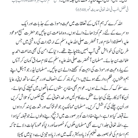
نہیں۔ مَیں اُنہیں اپنے سایہ رحمت میں جگہ دوں۔
(صحیح مسلم کتاب البر و الصلۃوالآداب باب
فی فضل الحب فی اللہ تعالیٰ حدیث نمبر6548)
اللہ کرے کہ ہم آپس کے تعلقات میں محبت و مودّت کے جذبات اور ایک
دوسرے کے لئے رحم کو بڑھانے والے ہوں۔ وہ جماعت بن جائیں جو حضرت مسیح موعود
علیہ الصلوٰۃ والسلام اور آنحضرت صلی اللہ علیہ وسلم کے ارشادات کی روشنی میں جس
طرح اُن کی خواہش تھی آپ ہمیں بنانا چاہتے تھے۔ دنیا کے امن کی بھی جماعت احمدیہ
ضمانت بن جائے۔ مسلمان آنحضرت صلی اللہ علیہ وسلم کے غلامِ صادق کو مان کر آپس
کے پیار و محبت اور مودّت کی اہمیت کو سمجھنے والے بن جائیں۔ مسلمان لیڈر جو آجکل اپنے
ہم وطنوں پر ظلم روا رکھے ہوئے ہیں، اس کو بند کر کے انصاف اور رحم کے ساتھ اپنی رعایا
سے سلوک کرنے والے ہوں۔ عوام بھی مفاد پرستوں کے ہاتھوں میں کھیلنے کی بجائے،
اُن کا آلۂ کار بننے کی بجائے عقل سے کام لیں اور خدا تعالیٰ کے صحیح حکموں کو تلاش کریں
اور اُن پر چلنے کی کوشش کریں۔ مسلمان ممالک پر جو خوفناک اور شدت پسند گروہوں
نے قبضہ کیا ہوا ہے، اپنے مفادات کو ہر صورت میں ترجیح دینے والوں نے جو قبضہ کیا ہوا
ہے، اللہ تعالیٰ جلد اس سے بھی مسلمان ملکوں کو خصوصاً اور دنیا کو عموماً نجات دلائے تا کہ
ہم اسلام کی خوبصورت تعلیم کو زیادہ بہتر رنگ میں اور زیادہ تیزی سے دنیا میں پھیلا