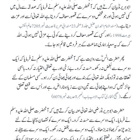
ابوہریرہؓ بیان کرتے ہیں کہ آنحضرت صلی اللہ علیہ وسلم نے فرمایا کہ صدقہ سے مال میں
کمی نہیں ہوتی اور جو شخص دوسرے کے قصور معاف کر دیتا ہے اللہ تعالیٰ اُسے اور عزت
دیتا ہے۔
(مسندالامام احمد بن حنبل جلد3صفحہ23مسند ابی ھریرۃ حدیث نمبر7205عالم الکتب
اور کسی کے قصور معاف کر دینے سے کوئی بے عزتی نہیں ہوتی۔ اللہ
بیروت 1998ء)
کرے کہ یہ معیار ہماری جماعت کے ہر فرد میں قائم ہو جائے۔
پھر حضرت انسؓ سے روایت ہے کہ آنحضرت صلی اللہ علیہ وسلم نے فرمایا کہ ایک
دوسرے سے بُغض نہ رکھو۔ حسدنہ کرو۔ بے رُخی اور بے تعلقی اختیار نہ کرو۔ باہمی
تعلقات نہ توڑو بلکہ اللہ تعالیٰ کے بندے اور بھائی بھائی بن کر رہو۔ کسی مسلمان کے لئے
جائز نہیں کہ وہ اپنے بھائی سے تین دن سے زیادہ ناراض رہے اور اُس سے قطع تعلق
رکھے۔
(صحیح البخاری کتاب الادب باب الھجرۃ حدیث نمبر6076)
حضرت ابوہریرہؓ رضی اللہ تعالیٰ عنہ بیان کرتے ہیں کہ آنحضرت صلی اللہ علیہ وسلم
نے فرمایا۔ ایک دوسرے سے حسدنہ کرو۔ ایک دوسرے کو نقصان پہنچانے کے لئے
بڑھ چڑھ کر بھاؤ نہ بڑھاؤ۔ ایک دوسرے سے بغض نہ رکھو۔ ایک دوسرے سے پیٹھ نہ
موڑو۔ یعنی بے تعلقی کا رویہ اختیار نہ کرو۔ ایک دوسرے کے سودے پر سودا نہ کرو بلکہ