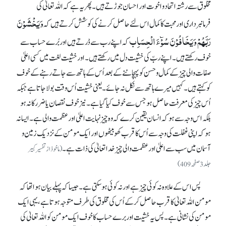
مخلوق سے رشتہ اتحاد و اخوت اور احسان جوڑتے ہیں۔ پھر یہ ہے کہ اللہ تعالیٰ کی
وَیَخْشَوْنَ
فرمانبرداری اور محبت کا کمال اس لئے حاصل کرنے کی کوشش کرتے ہیں کہ
رَبَّھُمْ وَیَخَافُوْنَ سُوْٓءَ الْحِسَاِب
کہ اپنے رب سے ڈرتے ہیں اور بُرے حساب سے
خوف رکھتے ہیں۔ اپنے ربّ کی خشیت دل میں رکھتے ہیں۔ اور خشیت لغت میں کسی اعلیٰ
صفات والی چیز کے کمال و حسن کو پہچاننے کے بعد اُس کے ہاتھ سے جاتے رہنے کے خوف
کو کہتے ہیں۔ کہیں میرے ہاتھ سے نکل نہ جائے۔ یعنی خشیت اُس وقت بولا جاتا ہے جبکہ
اُس چیز کی معرفت حاصل ہو جس سے خوف کیا گیا ہے۔ نیز خوف نقصان یا ضرر کا نہ ہو
بلکہ اس وجہ سے ہو کہ انسان یقین کرے کہ وہ چیز نہایت اعلیٰ اور عظمت والی ہے۔ ایسا نہ
ہو کہ اپنی غفلت کی وجہ سے اُس کا قرب کھو بیٹھوں اور ایک مومن کے نزدیک زمین و
آسمان میں سب سے اعلیٰ اور عظمت والی چیز خدا تعالیٰ کی ذات ہے۔
(ماخوذ از تفسیر کبیر
جلد 3صفحہ 409)
پس اس کے علاوہ نہ کوئی چیز ہے اور نہ کوئی ہو سکتی ہے۔ جیسا کہ پہلے بیان ہوا تھا کہ
مومن اللہ تعالیٰ کا قرب حاصل کر کے اُس کی مخلوق کی طرف متوجہ ہوتا ہے، یہی ایک
مومن کی نشانی ہے۔ پس یہ خشیت اور برے حساب کا خوف ایک مومن کو اللہ تعالیٰ کی