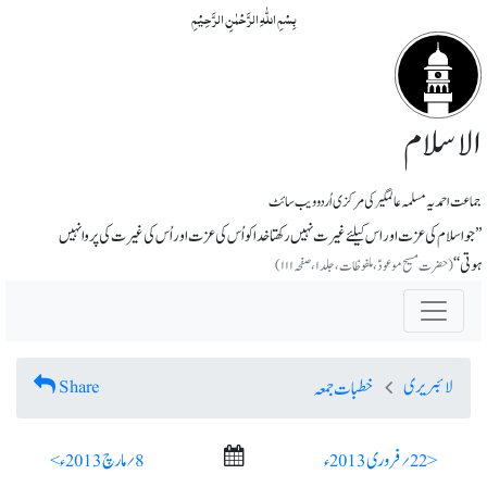
بِسۡمِ اللّٰہِ الرَّحۡمٰنِ الرَّحِیۡمِ
الاسلام
جماعت احمدیہ مسلمہ عالمگیر کی مرکزی اُردو ویب سائٹ
’’جو اسلام کی عزت اور اس کیلئے غیرت نہیں رکھتا خدا کو اُس کی عزت اور اُس کی غیرت کی پروا نہیں
ہوتی‘‘
(حضرت مسیح موعودؑ، ملفوظات، جلد ۱، صفحہ ۱۱۱)
لائبریری
Share
خطبات جمعہ
< 22؍ فروری 2013ء
8؍ مارچ 2013ء >