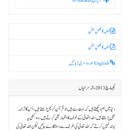
انگریزی
(Podcast)
خطبہ کا مکمل متن
خطبہ کا مکمل متن
English اور دوسری زبانیں
یکم مارچ 2013ء شہ سرخیاں
دنیا میں ہم دیکھتے ہیں کہ بہت سے ہیں جو قرآنِ کریم پڑھتے ہیں، اُس کا ترجمہ
بھی پڑھتے ہیں، خدا تعالیٰ کے خوف کا اظہار بھی کرتے ہیں۔ وہ کبھی یہ
پسندنہیں کرتے کہ اللہ تعالیٰ کی طرف سے دھتکارے جائیں لیکن اللہ تعالیٰ کی