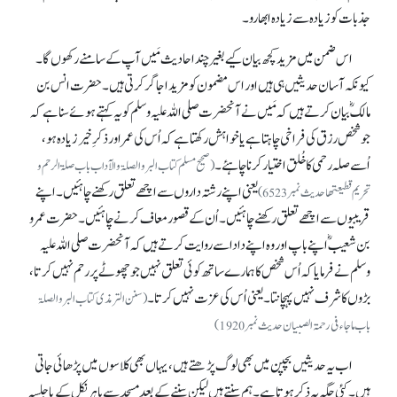
جذبات کو زیادہ سے زیادہ ابھارو۔
اس ضمن میں مزید کچھ بیان کیے بغیر چند احادیث مَیں آپ کے سامنے رکھوں گا۔
کیونکہ آسان حدیثیں ہی ہیں اور اس مضمون کو مزید اجاگر کرتی ہیں۔ حضرت انس بن
مالکؓ بیان کرتے ہیں کہ مَیں نے آنحضرت صلی اللہ علیہ وسلم کو یہ کہتے ہوئے سنا ہے کہ
جو شخص رزق کی فراخی چاہتا ہے یا خواہش رکھتا ہے کہ اُس کی عمر اور ذکرِ خیر زیادہ ہو،
اُسے صلہ رحمی کا خُلق اختیار کرنا چاہئے۔
(صحیح مسلم کتاب البر و الصلۃ و الآداب باب صلۃ الرحم و
یعنی اپنے رشتہ داروں سے اچھے تعلق رکھنے چاہئیں۔ اپنے
تحریم قطیعتھا حدیث نمبر 6523)
قریبیوں سے اچھے تعلق رکھنے چاہئیں۔ اُن کے قصور معاف کرنے چاہئیں۔ حضرت عمرو
بن شعیبؓ اپنے باپ اور وہ اپنے دادا سے روایت کرتے ہیں کہ آنحضرت صلی اللہ علیہ
وسلم نے فرمایا کہ اُس شخص کا ہمارے ساتھ کوئی تعلق نہیں جو چھوٹے پر رحم نہیں کرتا،
بڑوں کا شرف نہیں پہچانتا۔ یعنی اُس کی عزت نہیں کرتا۔
(سنن الترمذی کتاب البر و الصلۃ
باب ما جاء فی رحمۃالصبیان حدیث نمبر 1920)
اب یہ حدیثیں بچپن میں بھی لوگ پڑھتے ہیں، یہاں بھی کلاسوں میں پڑھائی جاتی
ہیں۔ کئی جگہ یہ ذکر ہوتا ہے۔ ہم سنتے ہیں لیکن سننے کے بعد مسجد سے باہر نکل کے یا جلسہ