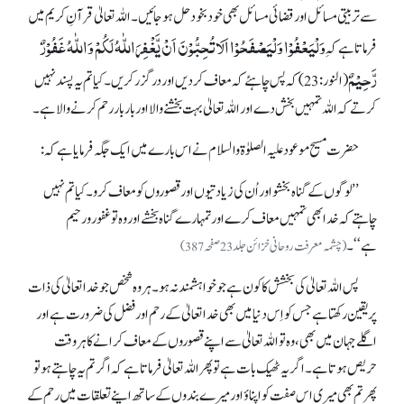
سے تربیتی مسائل اور قضائی مسائل بھی خود بخود حل ہو جائیں۔ اللہ تعالیٰ قرآنِ کریم میں
وَلْیَعْفُوْا وَلْیَصْفَحُوْا اَلَاتُحِبُّوْنَ اَنْ یَّغْفِرَاللّٰہُ لَکُمْ وَاللّٰہُ غَفُوْرٌ
فرماتا ہے کہ ِ
رَّحِیْمٌ
(النور: 23) کہ پس چاہئے کہ معاف کر دیں اور درگزر کریں۔ کیا تم یہ پسندنہیں
کرتے کہ اللہ تمہیں بخش دے اور اللہ تعالیٰ بہت بخشنے والا اور بار بار رحم کرنے والا ہے۔
حضرت مسیح موعود علیہ الصلوٰۃ والسلام نے اس بارے میں ایک جگہ فرمایا ہے کہ:
’’لوگوں کے گناہ بخشو اور اُن کی زیادتیوں اور قصوروں کو معاف کرو۔ کیا تم نہیں
چاہتے کہ خدا بھی تمہیں معاف کرے اور تمہارے گناہ بخشے اور وہ تو غفور و رحیم
ہے‘‘۔
(چشمہ معرفت روحانی خزائن جلد 23صفحہ 387)
پس اللہ تعالیٰ کی بخشش کا کون ہے جو خواہشمندنہ ہو۔ ہر وہ شخص جو خدا تعالیٰ کی ذات
پر یقین رکھتا ہے جس کو اِس دنیا میں بھی خدا تعالیٰ کے رحم اور فضل کی ضرورت ہے اور
اگلے جہان میں بھی، وہ تو اللہ تعالیٰ سے اپنے قصوروں کے معاف کرانے کا ہر وقت
حریص ہوتا ہے۔ اگر یہ ٹھیک بات ہے تو پھر اللہ تعالیٰ فرماتا ہے کہ اگر تم یہ چاہتے ہو تو
پھر تم بھی میری اس صفت کو اپناؤ اور میرے بندوں کے ساتھ اپنے تعلقات میں رحم کے