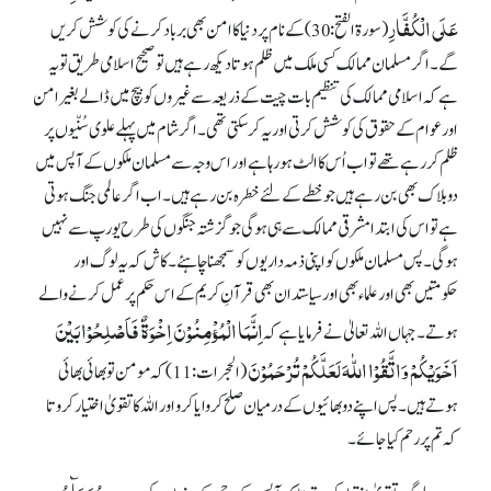
عَلَی الْکُفَّارِ
(سورۃ الفتح: 30) کے نام پر دنیا کا امن بھی برباد کرنے کی کوشش کریں
گے۔ اگر مسلمان ممالک کسی ملک میں ظلم ہوتا دیکھ رہے ہیں تو صحیح اسلامی طریق تو یہ
ہے کہ اسلامی ممالک کی تنظیم بات چیت کے ذریعہ سے غیروں کو بیچ میں ڈالے بغیر امن
اور عوام کے حقوق کی کوشش کرتی اور یہ کر سکتی تھی۔ اگر شام میں پہلے علوی سُنّیوں پر
ظلم کر رہے تھے تو اب اُس کا الٹ ہو رہا ہے اور اس وجہ سے مسلمان ملکوں کے آپس میں
دو بلاک بھی بن رہے ہیں جو خطے کے لئے خطرہ بن رہے ہیں۔ اب اگر عالمی جنگ ہوتی
ہے تو اس کی ابتدا مشرقی ممالک سے ہی ہو گی جو گزشتہ جنگوں کی طرح یورپ سے نہیں
ہو گی۔ پس مسلمان ملکوں کو اپنی ذمہ داریوں کو سمجھنا چاہئے۔ کاش کہ یہ لوگ اور
حکومتیں بھی اور علماء بھی اور سیاستدان بھی قرآنِ کریم کے اس حکم پر عمل کرنے والے
اِنَّمَا الْمُؤْمِنُوْنَ اِخْوَۃٌ فَاَصْلِحُوْا بَیْنَ
ہوتے۔ جہاں اللہ تعالیٰ نے فرمایا ہے کہ
اَخَوَیْکُمْ وَاتَّقُوْا اللّٰہَ لَعَلَّکُمْ تُرْحَمُوْنَ
(الحجرات: 11)کہ مومن تو بھائی بھائی
ہوتے ہیں۔ پس اپنے دو بھائیوں کے درمیان صلح کروایا کرو اور اللہ کا تقویٰ اختیار کرو تا
کہ تم پر رحم کیا جائے۔