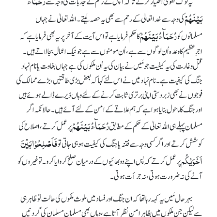
رُحَمَآءُ
یہ لوگ تقویٰ اختیار کرتے تا کہ آپس کے رحم کے جذبات کی وجہ سے
بَیْنَھُمْ
کی وجہ سے خدا تعالیٰ کے رحم سے بھی یہ حصہ لیتے۔ اللہ تعالیٰ نے جہاں
رُحَمَآءُ بَیْنَھُمْ
مسلمانوں کو
کا حکم فرمایا ہے تو اس آیت کے آخر پر یہ بھی فرمایا ہے کہ
اجرِ عظیم کا وعدہ اُن لوگوں سے ہے، اُن مومنوں سے ہے جو نیک اعمال بجا لاتے ہیں۔
قتل و غارت کی یہ کیفیت جو مَیں نے بیان کی یہ اُن ملکوں کی ہے جہاں بغاوت یا نام نہاد
جنگ کی کیفیت ہے۔ نام نہاد میں نے اس لئے کہا کہ بعض بڑی طاقتیں، بڑے ممالک کی
فوجوں نے بھی زبردستی اپنی برتری ثابت کرنے کے لئے وہاں ڈیرے ڈالے ہوئے ہیں
اور جنگ کا ماحول بنایا ہوا ہے کہ ہم علاقے کے امن کے لئے آئے ہیں۔ حالانکہ اگر
رُحَمَآءُ بَیْنَھُمْ
مسلمان پہلے ہی اللہ تعالیٰ کے حکم کے مطابق
پر عمل کرتے، اصلاح کی
فَاَصْلِحُوْا بَیْنَ
کوشش کرتے اور اگر کسی وجہ سے فتنہ یا جنگ کی کیفیت ہو ہی جاتی تو
اَخَوَیْکُم
پر عمل کرتے کہ پس اپنے دو بھائیوں کے درمیان صلح کروایا کرو۔ توغیروں کو
آنے کی نہ ضرورت ہوتی، نہ جرأت ہوتی۔
بہر حال مَیں یہ کہہ رہا تھا کہ ان جنگ اور فساد میں ملوث ملکوں کی حالت تو ظاہر ہی
ہے لیکن جن ملکوں میں بظاہر امن نظر آتا ہے، وہاں بھی مسلمان مسلمان کی گردنیں