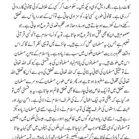
کاٹ رہا ہے۔ بنگلہ دیش کو ہی دیکھ لیں۔ حکومت اگر کسی کے خلاف کوئی قانونی کارروائی
کر رہی ہے۔ قانونی طور پر کسی لیڈر کو سزا دی جاتی ہے تو اُس کے ہمدرد یا اُس سے تعلق
رکھنے والے کھڑے ہو جاتے ہیں اور مار دھاڑ اور ظلم و تعدی شروع ہو جاتی ہے۔ جو
معصوم ہیں ان کا بھی قتل ہونا شروع ہوجاتا ہے۔ تو یہ کونسا اسلام ہے؟ کونسی قرآنی
تعلیم ہے جس پر یہ مسلمان عمل کر رہے ہیں۔ جائزے لیں تو یہی نظر آئے گا کہ اس
وقت ظلم و بربریت مسلمان ملکوں میں سب سے زیادہ ہے۔ یا اسلام کے نام پر مسلمان
اس میں ملوث ہیں۔ یہ مسلمانوں کی یا نام نہاد مسلمانوں کی بدقسمتی ہے کیونکہ اللہ تعالیٰ
نے تو حقیقی مسلمان کی نشانی یہ بتائی ہے کہ اللہ تعالیٰ سے تعلق کی وجہ سے اُس کا تعلق اللہ
تعالیٰ کی مخلوق سے مضبوط ہوتا ہے اور پھر خاص طور پر مسلمان کے دوسرے مسلمان
سے تعلق میں تو ایک خاص بھائی چارے کا بھی تعلق قائم ہو جاتا ہے۔ یہ بدقسمتی نہیں تو
اور کیا ہے کہ جتنی توجہ نیک اعمال کرنے کی طرف اسلام نے دلائی ہے۔ امن، پیار اور
محبت کے راستوں کی طرف چلنے کی توجہ اسلام نے دلائی ہے اتنے ہی مسلمان زیادہ بگڑ
رہے ہیں۔ اتنے ہی زیادہ ان لوگوں میں ظالم پیدا ہو رہے ہیں۔ عیسائی ملکوں میں دیکھیں
تو مسلمانوں کو ہی فتنے کا موجب ٹھہرایا جاتا ہے۔ اُن ملکوں کی جیلوں میں بھی کہا یہ جاتا
ہے کہ آبادی کے لحاظ سے اگر نسبت دیکھیں تو مسلمان قیدی زیادہ ہیں۔ تو یہ مسلمانوں