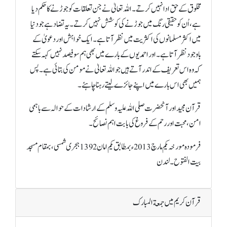
مخلوق کے حق ادا نہیں کرتے۔ اللہ تعالیٰ نے جن تعلقات کو جوڑنے کا حکم دیا
ہے، اُن کو حقیقی رنگ میں جوڑنے کی کوشش نہیں کرتے۔ یہ تضاد ہے جو دنیا
میں اکثر مسلمانوں کی اکثریت میں نظر آتا ہے۔ ایک خواہش اور دعویٰ کے
باوجودنظر آتا ہے۔ اور احمدیوں کے بارے میں بھی ہم سو فیصدنہیں کہہ سکتے
کہ وہ اس تعریف کے اندر آتے ہیں جو اللہ تعالیٰ نے مومن کی بتائی ہے۔ پس
ہمیں بھی اس بارے میں اپنے جائزے لیتے رہنا چاہئے۔
قرآن مجید اور آنحضرت صلی اللہ علیہ وسلم کے ارشا دات کے حوالہ سے باہمی
امن، محبت اور رحم کے فروغ کی بابت اہم نصائح۔
فرمودہ مورخہ یکم مارچ 2013ء بمطابق یکم امان 1392 ہجری شمسی، بمقام مسجد
بیت الفتوح۔ لندن
قرآن کریم میں جمعة المبارک