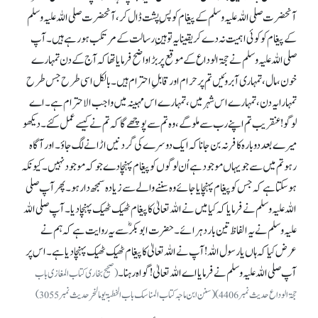
آنحضرت صلی اللہ علیہ وسلم کے پیغام کو پسِ پشت ڈال کر، آنحضرت صلی اللہ علیہ وسلم
کے پیغام کو کوئی اہمیت نہ دے کر یقینا یہ توہینِ رسالت کے مرتکب ہو رہے ہیں۔ آپ
صلی اللہ علیہ وسلم نے حجۃ الوداع کے موقع پر بڑا واضح فرمایا تھا کہ آج کے دن تمہارے
خون، مال، تمہاری آبروئیں تم پر حرام اور قابلِ احترام ہیں۔ بالکل اسی طرح جس طرح
تمہارا یہ دن، تمہارے اس شہر میں، تمہارے اس مہینہ میں واجب الاحترام ہے۔ اے
لوگو! عنقریب تم اپنے رب سے ملو گے، وہ تم سے پوچھے گا کہ تم نے کیسے عمل کئے۔ دیکھو
میرے بعد دوبارہ کافر نہ بن جانا کہ ایک دوسرے کی گردنیں اڑانے لگ جاؤ۔ اور آگاہ
رہو تم میں سے جو یہاں موجود ہے اُن لوگوں کو پیغام پہنچا دے جو کہ موجودنہیں۔ کیونکہ
ہو سکتا ہے کہ جس کو پیغام پہنچایا جائے وہ سننے والے سے زیادہ سمجھ دار ہو۔ پھر آپ صلی
اللہ علیہ وسلم نے فرمایا کہ کیا میں نے اللہ تعالیٰ کا پیغام ٹھیک ٹھیک پہنچا دیا۔ آپ صلی اللہ
علیہ وسلم نے یہ الفاظ تین بار دہرائے۔ حضرت ابوبکرؓ سے یہ روایت ہے کہ ہم نے
عرض کیا کہ ہاں یا رسول اللہ! آپ نے اللہ تعالیٰ کا پیغام ٹھیک ٹھیک پہنچا دیا ہے۔ اس پر
آپ صلی اللہ علیہ وسلم نے فرمایا اے اللہ تعالیٰ ! گواہ رہنا۔
(صحیح بخاری کتاب المغازی باب
حجۃالوداع حدیث نمبر 4406) (سنن ابن ماجہ کتاب المناسک باب الخطبۃ یومالنحر حدیث نمبر 3055)