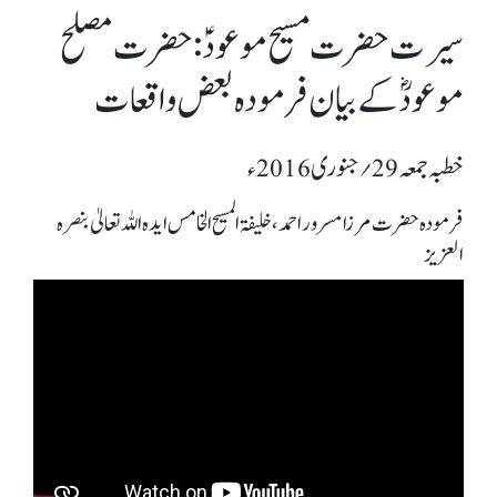
سیرت حضرت مسیح موعودؑ: حضرت مصلح
موعودؓکے بیان فرمودہ بعض واقعات
خطبہ جمعہ 29؍ جنوری 2016ء
فرمودہ حضرت مرزا مسرور احمد، خلیفۃ المسیح الخامس ایدہ اللہ تعالیٰ بنصرہ
العزیز