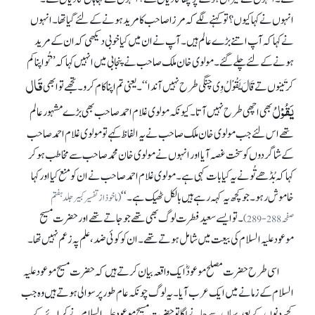
انہوں نے کہا کیوں؟ تو کہنے لگے کہ مرزا صاحب کا مرید ہونے کے لئے گیا تھا۔ انہوں
نے کہا کہ آپ اتنے بڑے عالم ہیں۔ آپ نے ان میں کیا خوبی دیکھی کہ ان کے مرید
ہونے کے لئے چلے گئے۔ مولوی خان ملک صاحب نے پنجابی میں انہیں کہا کہ ’’تُو اپنا کم
قَال
کر تَینوں تے قَالَ یَقُوْلُ وِی چنگی طرح نہیں آندا‘‘۔ یعنی تم اپنا کام کرو۔ تجھے تو ابھی
یَقُوْلُ
بھی اچھی طرح نہیں آتا۔ کیونکہ مولوی غلام احمد صاحب بھی بڑے مشہور عالم
تھے اس لئے جب مولوی خان ملک صاحب نے یہ الفاظ کہے تو مولوی غلام احمد صاحب
کے شاگردوں کو سخت غصہ آیا اور انہوں نے مولوی خان محمد صاحب سے مخاطب ہو کر
کہا کہ بُڈھے تُو نے یہ کیا بات کہی ہے۔ مولوی غلام احمد صاحب نے ان کو منع کیا اور کہا
خاموش رہو۔ جو کچھ یہ کہہ رہے ہیں بالکل ٹھیک ہے۔‘‘
(ماخوذ از تفسیر کبیر جلد ہفتم
۔ تو ایسے سعید فطرت لوگ بھی تھے جو جاتے تھے اور حضرت مسیح
صفحہ288-289)
موعود علیہ السلام کی بیعت میں شامل ہوتے تھے۔ ان کو کوئی ضد، علم پہ زعم نہیں تھا۔
اسی طرح حضرت مصلح موعودؓ ایک واقعہ بیان کرتے ہیں کہ حضرت مسیح موعود علیہ
السلام کے زمانے میں ایک عرب آیا۔ یہ لوگ چونکہ عام طور پر سوالی ہوتے ہیں وہ جب
کچھ دنوں کے بعد یہاں سے جانے لگا تو حضرت مسیح موعود علیہ السلام نے کرائے کے