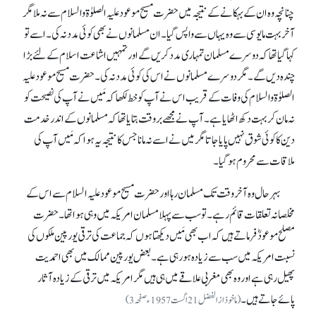
چنانچہ وہ ان کے بہکانے کے نتیجہ میں حضرت مسیح موعود علیہ الصلوٰۃ والسلام سے نہ ملا مگر
آخر بہت مایوسی سے وہ یہاں سے واپس گیا۔ ان مسلمانوں نے بھی کوئی مددنہ کی۔ اسے تو
کہا گیا تھا کہ دوسرے مسلمان تمہاری مدد کریں گے اور تمہیں اشاعت اسلام کے لئے بڑا
چندہ دیں گے۔ مگر دوسرے مسلمانوں نے اس کی کوئی مددنہ کی۔ حضرت مسیح موعود علیہ
الصلوٰۃ والسلام کی وفات کے قریب اس نے آپ کو خط لکھا کہ مَیں نے آپ کی نصیحت کو
نہ مان کر بہت دکھ اٹھایا ہے۔ آپ نے مجھے بروقت بتایا تھا کہ مسلمانوں کے اندر خدمت
دین کا کوئی شوق نہیں پایا جاتا مگر میں نے اسے نہ مانا جس کا نتیجہ یہ ہوا کہ مَیں آپ کی
ملاقات سے محروم ہو گیا۔
بہرحال وہ آخر وقت تک مسلمان رہا اور حضرت مسیح موعود علیہ السلام سے اس کے
مخلصانہ تعلقات قائم رہے۔ تو سب سے پہلا مسلمان امریکہ میں وہی ہوا تھا۔ حضرت
مصلح موعودؓ فرماتے ہیں کہ اب بھی مَیں دیکھتا ہوں کہ جماعت کی ترقی یورپین ملکوں کی
نسبت امریکہ میں سب سے زیادہ ہو رہی ہے۔ بعض یورپین ممالک میں بھی احمدیت
پھیل رہی ہے اور وہ بھی مغربی علاقے میں ہی ہیں مگر امریکہ میں ترقی کے زیادہ آثار
پائے جاتے ہیں۔
(ماخوذ از الفضل 21 اگست 1957ء صفحہ3)