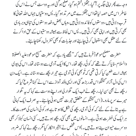
وجہ سے پھر اپنی جگہ پر آ گیا، جھگڑا ختم ہو گیا، صلح ہو گئی اور یہ دوست جس نے اس کی
خاطر اس میں حصہ لیا تھا اس جھگڑے میں مرتد ہو گیا۔ پس دوستیاں جہاں اللہ تعالیٰ کا
قرب دلاتی ہیں، دوستوں کو فائدہ دلاتی ہیں، وہاں بعض دفعہ دوستوں کی تباہی و بربادی
بھی کرتی ہیں اور اپنی بھی کرتی ہیں۔ پس اس لحاظ سے ہمیشہ دوستیوں کے حق ادا کرنے
کے لئے عقل بھی استعمال کرنی چاہئے اور جذبات کو بھی کنٹرول رکھنا چاہئے۔
حضرت مصلح موعودؓ فرماتے ہیں کہ ’’مجھے یاد ہے کہ حضرت مسیح موعود علیہ الصلوٰۃ
والسلام سنایا کرتے تھے کہ کوئی ریچھ تھا۔ اس کا ایک آدمی سے دوستانہ تھا۔ اس کی بیوی
ہمیشہ اسے طعن کیا کرتی تھی کہ تُو بھی کوئی آدمی ہے تیرا ریچھ سے دوستانہ ہے۔ ایک دن
اس کی دل آزار گفتگو اس قدر بڑھ گئی اور ایسی بلند آواز سے اس نے کہنا شروع کیا کہ
ریچھ نے بھی سن لیا۔ ریچھ نے تب ایک تلوار لی اور اپنے دوست سے کہا کہ یہ تلوار
میرے سر پر مارو۔ (اس گفتگو کے متعلق حیرت نہیں ہونی چاہئے۔ یہ صرف ایک کہانی
ہے یہ بتانے کے لئے کہ کوئی آدمی ریچھ کی شکل کا ہوتا ہے اور کوئی انسان کی صورت کا۔
ہر ایک کی فطرت ہوتی ہے۔ انسانوں میں بھی کئی ریچھ ہوتے ہیں۔ کئی انسان کہلا کر بھی
دوسرے حیوان بنے ہوتے ہیں۔) اس شخص نے بہتیرا انکار کیا مگر ریچھ نے کہا کہ ضرور