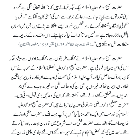
حضرت مسیح موعود علیہ السلام ایک جگہ فرماتے ہیں کہ: ’’اللہ تعالیٰ مخفی ہے مگر وہ
اپنی قدرتوں سے پہچانا جاتا ہے۔ دعا کے ذریعہ سے اس کی ہستی کا پتہ لگتا ہے‘‘۔ فرمایا
’’کوئی بادشاہ یا شہنشاہ کہلائے۔ ہر شخص پر ضرور ایسے مشکلات پڑتے ہیں جن میں انسان
بالکل عاجز رہ جاتا ہے اور نہیں جانتا کہ اب کیا کرنا چاہئے۔ اس وقت دعا کے ذریعہ سے
مشکلات حل ہو سکتے ہیں‘‘۔
(ملفوظات جلد 08 صفحہ 35۔ ایڈیشن 1985ء مطبوعہ انگلستان)
حضرت مسیح موعود علیہ السلام نے مختلف طریقوں سے، مختلف زاویوں سے بیشمار جگہ
اس کی اہمیت بیان فرمائی ہے۔ حضرت مسیح موعود علیہ الصلوٰۃ والسلام کے صحابہ نے اس
کا ایسا اِدراک حاصل کیا اور آپ علیہ السلام کی صحبت کی وجہ سے ان کا دعاؤں پر ایسا یقین
تھا اور ایسا ایمان تھا کہ غیروں پر بھی ان کی دھاک تھی اور غیر مذہب والے بھی جو
احمدیوں سے تعلق رکھنے والے تھے، سمجھتے تھے کہ ان کی دعائیں بڑی قبول ہوتی ہیں۔
حضرت مصلح موعود رضی اللہ تعالیٰ عنہ بیان فرماتے ہیں کہ حضرت مسیح موعود علیہ
السلام کی خدمت میں ایک واقعہ سنایا گیا جس پر آپ بہت ہنسے۔ حضرت منشی اروڑے
خان صاحبؓ کا واقعہ ہے۔ حضرت منشی صاحب شروع میں قادیان بہت زیادہ آیا کرتے
تھے۔ بعد میں کیونکہ بعض اہم کام آپ کے سپرد ہو گئے اس لئے جلدی چھٹی ملنا ان کے