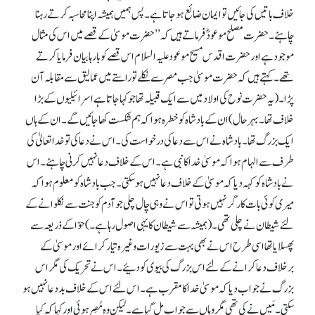
خلاف باتیں کی جائیں تو ایمان ضائع ہو جاتا ہے۔ پس ہمیں ہمیشہ اپنا محاسبہ کرتے رہنا
چاہئے۔ حضرت مصلح موعودؓ فرماتے ہیں کہ ’’حضرت موسیٰ کے قصے میں اس کی مثال
موجود ہے اور حضرت اقدس مسیح موعود علیہ السلام اس قصے کو بارہا بیان فرمایا کرتے
تھے۔ کہتے ہیں کہ حضرت موسیٰ جب مصر سے نکلے تو راستے میں عمالیق سے مقابلہ آن
پڑا۔ (یہ حضرت نوح کی اولاد میں سے ایک قبیلہ تھا جو کہا جاتا ہے اسرائیلیوں کے بڑا
خلاف تھا۔ بہرحال) ان کے بادشاہ کو خطرہ ہوا کہ ہم شکست کھا جائیں گے۔ ان کے ہاں
ایک بزرگ تھا۔ بادشاہ نے اس سے دعا کی درخواست کی۔ اس نے دعا کی تو خدا تعالیٰ کی
طرف سے الہام ہوا کہ موسیٰ خدا کا نبی ہے۔ اس کے خلاف دعا نہیں کرنی چاہئے۔ اس
نے بادشاہ کو کہہ دیا کہ موسیٰ کے خلاف دعا نہیں ہو سکتی۔ جب بادشاہ کو معلوم ہوا کہ
میری کوئی بات کارگر نہیں ہوتی تو اس نے وہی چال چلی جو آدم کو جنت سے نکلوانے کے
لئے شیطان نے چلی تھی۔ (ہمیشہ سے شیطان کا یہی اصول رہا ہے۔) حوّا کے ذریعہ سے
پھسلایا تھا اسی طرح اس نے بھی بہت سے زیورات وغیرہ تیار کرائے اور موسیٰ کے
برخلاف دعا کرانے کے لئے اس بزرگ کی بیوی کو دئیے۔ اس نے تحریک کی مگر اس
بزرگ نے جواب دیا کہ موسیٰ خدا کا مقرب ہے۔ اس لئے اس کے خلاف بددعا نہیں ہو
سکتی۔ مَیں نے کی تھی مگر وہاں سے جواب مل گیا ہے۔ لیکن وہ مُصِر ہوئی اور کہا کہ کیا