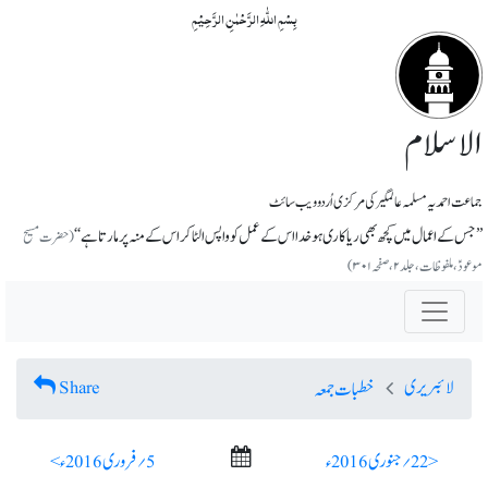
بِسۡمِ اللّٰہِ الرَّحۡمٰنِ الرَّحِیۡمِ
الاسلام
جماعت احمدیہ مسلمہ عالمگیر کی مرکزی اُردو ویب سائٹ
’’جس کے اعمال میں کچھ بھی ریاکاری ہوخدا اس کے عمل کو واپس الٹاکر اس کے منہ پر مارتا ہے‘‘
(حضرت مسیح
موعودؑ،ملفوظات ، جلد ۲، صفحہ ۳۰۱)
لائبریری
Share
خطبات جمعہ
< 22؍ جنوری 2016ء
5؍ فروری 2016ء >