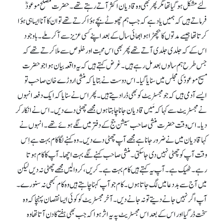
لئے مشکل ہو گیا تھا مگر پھر بھی وہ قادیان اکثر آتے رہتے تھے۔ حضرت مصلح موعودؓ
فرماتے ہیں کہ ہمیں یاد ہے کہ جب ہم چھوٹے بچے ہؤا کرتے تھے تو ان کا آنا ایسا ہی ہؤا
کرتا تھا جیسے مدتوں کا بچھڑا ہوا بھائی سال کے بعد اپنے کسی عزیز سے آ کر ملے۔ باوجود
اس کے کہ جلدی جلدی آتے تھے پھر بھی اس محبت اور خلوص سے ملا کرتے تھے کہ
جس طرح ہم سالوں بعد مل رہے ہیں۔ غرض کہتے ہیں کہ یہ واقعہ بیان ہوا جو حضرت
مسیح موعودؑ کی مجلس میں سنایا گیا۔ اس دوست نے بتایا کہ منشی اروڑے خان صاحب تو
ایسے آدمی ہیں کہ جو مجسٹریٹ کو بھی ڈرا دیتے ہیں۔ پھر اس نے سنایا کہ ایک دفعہ انہوں
نے مجسٹریٹ سے کہا کہ مَیں قادیان جانا چاہتا ہوں مجھے چھٹی دے دیں۔ اس نے انکار کر
دیا۔ اس وقت حضرت منشی صاحب سیشن جج کے دفتر میں لگے ہوئے تھے۔ انہوں نے
کہا قادیان میں نے ضرور جانا ہے مجھے آپ چھٹی دے دیں۔ وہ کہنے لگا کام بہت ہے اِس
وقت آپ کو چھٹی نہیں دی جا سکتی۔ منشی صاحب کہنے لگے بہت اچھا۔ آپ کا کام ہوتا
رہے۔ ٹھیک ہے۔ آپ یہ کہتے ہیں کام بہت ہے۔ کریں، کروا لیں مجھے چھٹی نہ دیں لیکن
میں آج سے بددعا میں لگ جاتا ہوں۔ کام جو آپ کہنا چاہتے ہیں وہ کام کبھی نہ سنورے۔
آپ اگر نہیں جانے دیتے تو نہ جانے دیں۔ آخر مجسٹریٹ کو کوئی ایسا نقصان پہنچا کہ وہ
سخت ڈر گیا اور اس کے بعد اس مجسٹریٹ پہ یہ اثر ہوا کہ جب بھی ہفتے کا دن آتا تھا وہ