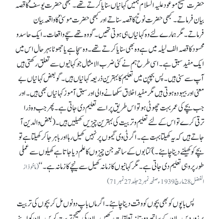
حضرت مسیح موعود علیہ السلام ہمیں کہانیاں سنایا کرتے تھے۔ کبھی حضرت یوسفؑ کا قصہ
بیان فرماتے۔ کبھی حضرت نوحؑ کا قصہ سناتے اور کبھی حضرت موسیٰ ؑ کا واقعہ بیان
فرماتے۔ مگر ہمارے لئے وہ کہانیاں ہی ہوتی تھیں۔ گو وہ تھے سچے واقعات۔ ایک حاسد و
محسود کا قصہ الف لیلہ میں ہے وہ بھی سنایا کرتے تھے۔ وہ سچا ہے یا جھوٹا بہرحال اس میں
ایک مفید سبق ہے۔ اسی طرح ہم نے کئی ضرب الامثال جو کہانیوں سے تعلق رکھتی ہیں
آپ سے سنی ہیں۔ پس بچپن میں تعلیم کا بہترین ذریعہ کہانیاں ہیں۔ گوبعض کہانیاں بے
معنی اور بیہودہ ہوتی ہیں مگر مفید اخلاق سکھانے والی اور سبق آموز کہانیاں بھی ہیں۔ اور
جب بچے کی عمر بہت چھوٹی ہو تو اس طریق پر اسے تعلیم دی جاتی ہے۔ پھر جب وہ ذرا
ترقی کرے تو اس کے لئے تعلیم و تربیت کی بہترین چیزیں کھیلیں ہیں۔ (بعض والدین آ
جاتے ہیں کہ یہ کھیلتا بہت ہے۔ اگر ٹی وی گیموں پر نہیں کھیل رہا اور باہر جا کر کھیلتا ہے تو
بچے کو کھیلنے دینا چاہئے۔ ) کتابوں کے ساتھ جن چیزوں کا علم دیا جاتا ہے کھیلوں سے عملی
طور پر وہی تعلیم دی جاتی ہے۔ مگر کہانیوں کا زمانہ کھیل سے نیچے کا زمانہ ہے۔‘‘
(ماخوذ از
الفضل 28 مارچ 1939ء صفحہ نمبر 2 جلد 27 نمبر 71)
پس باپوں کو بھی بچوں کو وقت دینا چاہئے۔ اگر ماں باپ دونوں مل کر بچوں کی تربیت
پر زور دیں۔ ان کے ساتھ دوستانہ تعلقات رکھیں۔ ان کی صحیح تربیت کریں۔ ان کو اپنے