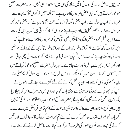
محتاج ہیں۔ اعلیٰ درجہ کی روحانی باتیں سننے کی ان میں استعداد ہی نہیں ہے۔ حضرت مصلح
موعود فرماتے ہیں کہ یہی بعض مَردوں کا حال ہے۔‘‘ (بلکہ مَیں تو کہوں گا کہ بہت سے
مَردوں کا اب یہ حال ہے۔ اب بعض جگہ تو اس کے الٹ بھی ہو رہا ہے کہ بعض عورتیں
مردوں سے زیادہ علم رکھتی ہیں اور جب اپنے مردوں کو یاد کرواتی ہیں کہ یہ دین کی بات
ہے اس پر عمل کرو تو بعض ایسی شکایتیں بھی آتی ہیں کہ مردوں کا جواب ہوتا ہے کہ
دین تو بہت کچھ کہتا ہے ہم تو اسی طرح رہیں گے اور اسی طرح کریں گے جو ہماری مرضی
ہو۔ تو یاد رکھنا چاہئے کہ جب اس قسم کی ڈھٹائی آ جائے تو پھر گراوٹ ہوتی چلی جاتی ہے
اور پھر انسان دین سے بالکل دُور ہٹ جاتا ہے۔ بہرحال حضرت مصلح موعودؓ فرماتے ہیں
کہ) ’’اس کے مقابلے پر صحابہ کو دیکھو۔ وہ کس طرح رات اور دن رسول کریم صلی اللہ
علیہ وسلم کی باتوں کو سنتے اور ان پر عمل کرنے کے لئے کھڑے ہو جاتے۔ انہوں نے
آپ کی چھوٹی سے چھوٹی اور بڑی سے بڑی بات کو لیا اور دنیا میں نہ صرف اس کو پھیلا دیا
بلکہ اس پر عمل کر کے بھی دکھا دیا۔ پھر حضرت مسیح موعود علیہ الصلوٰۃ والسلام کی کتابیں
ہیں۔ ان کو پڑھنا اور ان سے فائدہ اٹھانا بھی جماعت کے اہم ترین فرائض میں سے ہے۔
مگر یاد رکھو صرف لذت حاصل کرنے کے لئے تم ایسا مت کرو بلکہ فائدہ اٹھانے اور عمل
کرنے کی نیت سے تم ان امور کی طرف توجہ کرو۔ تم لذت حاصل کرنے کے لئے سارا