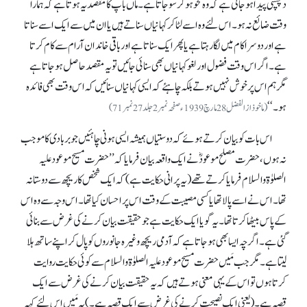
دلچسپی پیدا ہو جاتی ہے کہ وہ محو ہو کر سو جاتا ہے۔ ماں باپ کا مقصد یہ ہوتا ہے کہ ہمارا
وقت ضائع نہ ہو۔ اس لئے وہ اسے لٹا کر کہانیاں سناتے ہیں یا ان میں سے ایک اسے سناتا
ہے اور دوسرا کام میں لگا رہتا ہے یا پھر ایک سناتا ہے اور باقی خاندان آرام سے کام کرتا
ہے۔ اگر اس وقت فضول اور لغو کہانیاں بھی سنائی جائیں تو یہ مقصد حاصل ہو جاتا ہے
مگر ہم اس پر خوش نہیں ہوتے بلکہ چاہئے کہ ایسی کہانیاں سنائیں کہ اس وقت بھی فائدہ
ہو۔‘‘
(ماخوذ از الفضل 28 مارچ 1939ء صفحہ نمبر 2 جلد 27 نمبر 71)
اس بات کو بیان کرتے ہوئے کہ دوستیاں ہمیشہ ایسی ہونی چاہئیں جو بربادی کا موجب
نہ ہوں، حضرت مصلح موعودؓ نے ایک واقعہ بیان فرمایا کہ ’’حضرت مسیح موعود علیہ
الصلوٰۃ والسلام فرمایا کرتے تھے (یہ پرانی حکایت ہے) کہ ایک شخص کا ریچھ سے دوستانہ
تھا۔ اس نے اسے پالا تھا یا کسی مصیبت کے وقت اس پر احسان کیا تھا۔ اس وجہ سے وہ اس
کے پاس بیٹھا کرتا تھا۔ یہ گویا ایک حکایت ہے جو حقیقت بیان کرنے کی غرض سے بنائی
گئی ہے۔ اگرچہ ایسا بھی ہو جاتا ہے کہ آدمی ریچھ وغیرہ جانوروں کو پال کر اپنے ساتھ ہلا
لیتا ہے۔ مگر جب مَیں حضرت مسیح موعود علیہ الصلوٰۃ والسلام سے کوئی حکایت روایت
کرتا ہوں تو اس کے یہی معنی ہوتے ہیں کہ یہ حقیقت بیان کرنے کی غرض سے ایک
قصہ ہے۔ (یعنی ایک نصیحت کرنے کی غرض سے ایک قصہ ہے۔) یہ مَیں اس لئے کہہ