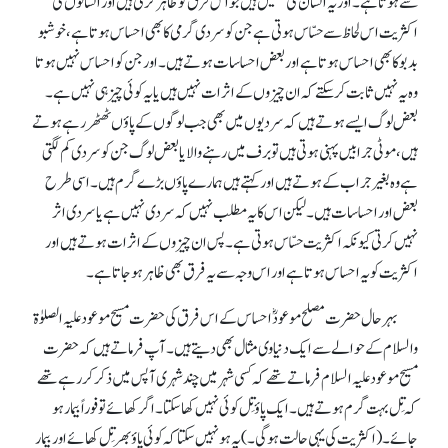
سے ہوتا ہے۔ اور یہ انسان کی حسّیں ہیں جو اس فرق کو ظاہر کرتی ہیں اور انسانوں کی
اکثریت اس لحاظ سے حسّاس ہوتی ہے جن کو سردی گرمی کا بھی احساس ہوتا ہے، خوشبو
بدبو کا بھی احساس ہوتا ہے اور بعض احساسات ہوتے ہیں۔ اور جن کو احساس نہیں ہوتا
وہ یہ نہیں ثابت کرسکتے کہ ان چیزوں کے اثرات نہیں ہیں یا یہ کوئی چیز ہی نہیں ہے۔
بعض لوگ ایسے ہوتے ہیں کہ سردیوں میں بھی جب لوگوں کے پاؤں ٹھٹھر رہے ہوتے
ہیں، موٹی جرابیں پہنی ہوتی ہیں تو برف میں رہنے والا یا بعض لوگ جن کو سردی کم لگتی
ہے وہ بغیر جراب کے ہوتے ہیں اور کہتے ہیں ہمارے پاؤں بڑے گرم ہیں۔ اسی طرح
بعض اور احساسات ہیں۔ لیکن اس کا یہ مطلب نہیں کہ سردی نہیں ہے یا سردی اثر
نہیں کرتی کیونکہ اکثریت حسّاس ہوتی ہے۔ پس ان چیزوں کے اثرات ہوتے ہیں اور
اکثریت کو یہ احساس ہوتا ہے اور اس وجہ سے یہ فرق بھی ظاہر ہو جاتا ہے۔
بہرحال حضرت مصلح موعودؓ احساس کے اس فرق کی حضرت مسیح موعود علیہ الصلوٰۃ
والسلام کے حوالے سے ایک دنیاوی مثال بھی دیتے ہیں۔ آپ فرماتے ہیں کہ حضرت
مسیح موعود علیہ السلام فرماتے تھے کہ کسی شہر میں چند شہری آپس میں ذکر کر رہے تھے
کہ تِل بہت گرم ہوتے ہیں۔ ایک پاؤ تِل کوئی نہیں کھا سکتا۔ اگر کھائے تو فوراً بیمار ہو
جائے۔ (اکثریت کی یہی حالت ہو گی۔) یہ ہو نہیں سکتا کہ کوئی پاؤ بھر تِل کھائے اور بیمار