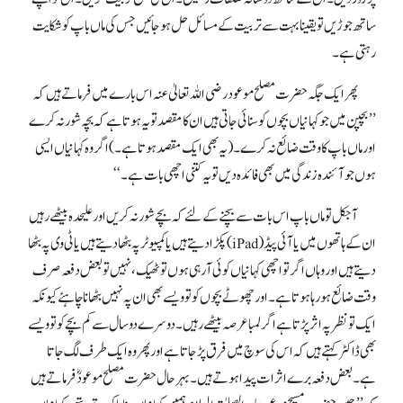
ساتھ جوڑیں تو یقینا بہت سے تربیت کے مسائل حل ہو جائیں جس کی ماں باپ کو شکایت
رہتی ہے۔
پھر ایک جگہ حضرت مصلح موعود رضی اللہ تعالیٰ عنہ اس بارے میں فرماتے ہیں کہ
’’بچپن میں جو کہانیاں بچوں کو سنائی جاتی ہیں ان کا مقصد تو یہ ہوتا ہے کہ بچہ شور نہ کرے
اور ماں باپ کا وقت ضائع نہ کرے۔ (یہ بھی ایک مقصد ہوتا ہے۔) اگر وہ کہانیاں ایسی
ہوں جو آئندہ زندگی میں بھی فائدہ دیں تو یہ کتنی اچھی بات ہے۔‘‘
آجکل تو ماں باپ اس بات سے بچنے کے لئے کہ بچے شور نہ کریں اور علیحدہ بیٹھے رہیں
ان کے ہاتھوں میں یا آئی پیڈ (iPad) پکڑا دیتے ہیں یا کمپیوٹر پہ بٹھا دیتے ہیں یا ٹی وی پہ بٹھا
دیتے ہیں اور وہاں اگر تو اچھی کہانیاں کوئی آ رہی ہوں تو ٹھیک، نہیں تو بعض دفعہ صرف
وقت ضائع ہو رہا ہوتا ہے۔ اور چھوٹے بچوں کو تو ویسے بھی ان پہ نہیں بٹھانا چاہئے کیونکہ
ایک تو نظر پہ اثر پڑتا ہے اگر لمبا عرصہ بیٹھے رہیں۔ دوسرے دو سال سے کم بچے کو تو ویسے
بھی ڈاکٹر کہتے ہیں کہ اس کی سوچ میں فرق پڑ جاتا ہے اور پھر وہ ایک طرف لگ جاتا
ہے۔ بعض دفعہ برے اثرات پیدا ہوتے ہیں۔ بہرحال حضرت مصلح موعودؓ فرماتے ہیں