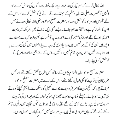
اللہ تعالیٰ کرے کہ امریکہ کی جماعت ایسے نیک فطرت لوگوں کی تلاش کرے اور
انہیں آنحضرت صلی اللہ علیہ وسلم کے جھنڈے تلے لانے کی کوشش کرے اور اس کے
لئے ٹھوس اور مربوط کوشش ہو۔ اور حضرت مصلح موعود رضی اللہ تعالیٰ عنہ نے جس
امید کا اظہار کیا ہے وہ حقیقت بن جائے۔ ویسے بھی ایک زمانے میں امریکہ میں بہت
احمدی ہوئے تھے اور بڑی مضبوطی سے احمدیت پہ قائم رہے لیکن ان میں سے بہت سے
ایسے ہیں جن کی آگے جو نسلیں ہیں وہ دنیا داری کی وجہ سے یا رابطوں میں کمی کی وجہ سے یا
اور وجوہات تھیں، احمدیت پر قائم نہیں رہ سکیں۔ اس کے لئے بھی جماعت امریکہ کو
کوشش کرنی چاہئے۔
حضرت مسیح موعود علیہ السلام بچوں کے ساتھ کس طرح تعلق رکھتے تھے اور کس
طرح ان کی تربیت کا بھی خیال رکھتے تھے، اس کے بارے میں حضرت مصلح موعود
فرماتے ہیں کہ صحیح تربیت کا طریق وہی ہے جو اسے کھیل کود سکھائے۔ (یعنی کھیلتے کودتے
ہی تربیت ہو جائے۔ ) پہلے تو جب وہ بہت چھوٹا بچہ ہو کہانیوں کے ذریعہ اس کی تربیت
ضروری ہوتی ہے۔ بڑے آدمی کے لئے خالی وعظ کافی ہوتا ہے لیکن بچپن میں دلچسپی قائم
رکھنے کے لئے کہانیاں ضروری ہوتی ہیں۔ یہ ضروری نہیں کہ وہ کہانیاں جھوٹی ہوں۔