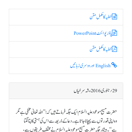
خطبہ کا مکمل متن
پاؤر پوائنٹ PowerPoint
خطبہ کا مکمل متن
English اور دوسری زبانیں
29؍ جنوری 2016ء شہ سرخیاں
حضرت مسیح موعود علیہ السلام ایک جگہ فرماتے ہیں کہ: ’’اللہ تعالیٰ مخفی ہے مگر
وہ اپنی قدرتوں سے پہچانا جاتا ہے۔ دعا کے ذریعہ سے اس کی ہستی کا پتا لگتا
ہے‘‘۔ بیشمار جگہ حضرت مسیح موعود علیہ السلام نے مختلف طریقوں سے،