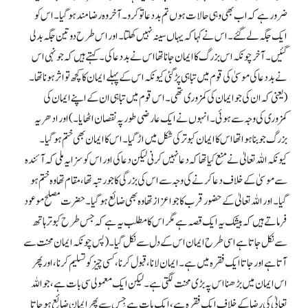
ضرور ہے کہ اب بھی وہی حالات ہوں تم بددعا تو کرو۔ آخر وہ رضامند ہو گیا۔ اس کو
ایک جگہ لے گئے۔ اس نے کہا کہ یہاں سینہ نہیں کھلتا۔ اور اس طرح دو تین جگہ بدلی
گئیں۔ آخر چونکہ اس بزرگ کا ایمان جانا تھا اس نے بددعا کی۔ کہتے ہیں کہ جونہی اس
نے بددعا کی موسیٰ کی قوم میں تباہی پڑ گئی کیونکہ اس کے پہلے ایمان کا کچھ تو اثر ہونا تھا۔
(یعنی کہ ان کی جو ایمان کی کمزوری تھی۔ اس قوم میں تباہی ان کے اپنے ایمان کی
کمزوری کی وجہ سے ہوئی۔ انہوں نے ایک عارضی طور پہ نقصان اٹھایا۔) اور ادھر یہ
بزرگ جو بنا ہوا تھا اس کا ایمان کبوتر کی شکل میں اڑ گیا۔ اس کا ایمان بھی ختم ہو گیا۔
کیونکہ اللہ تعالیٰ نے منع کیا تھا کہ دعا نہیں کرنی لیکن دعا کی اور اس کو سزا یہ ملی کہ آئندہ
سے موسیٰ کے خلاف دعا کرنے کی وجہ سے اس کی بزرگی کا جو رتبہ تھا، مقام تھا وہ ختم ہو
گیا۔ اور اللہ تعالیٰ کے حضور قرب کا جو اعزاز تھا وہ بھی ضائع ہو گیا۔ حضرت مصلح موعود
فرماتے ہیں کہ بیشک یہ ایک قصہ ہے مگر اس کا مطلب یہ ہے کہ جس طرح کبوتر ہاتھ
سے نکل جاتا ہے اسی طرح ایمان اس کے دل سے نکل گیا۔ (پس چونکہ ایمان محنت سے
آتا ہے اور جاتا ایک فقرہ میں ہے۔ ایمان لانا، قبول کرنا، کسی چیز کو تسلیم کرنا، اور پھر
اس ایمان میں بڑھنا اس پہ بڑی محنت لگتی ہے۔ لیکن ایک معمولی سی بات ہے، جو اللہ
تعالیٰ کی رضا کے خلاف ایک فقرہ ہے، ایک بات ہے جِس سے پھر ایمان ضائع ہو جاتا