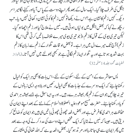
میرے سر پر مار۔ آخر اس نے تلوار اٹھائی اور ریچھ کے سر پر ماری۔ وہ لہولہان ہو گیا اور
جنگل کی طرف چلا گیا۔ ایک سال کے بعد پھر اپنے دوست کے پاس آیا اور کہنے لگا میرا سر
دیکھ۔ کہیں زخم کا نشان ہے؟ اس نے دیکھا تو کہیں زخم کا کوئی نشان دکھائی نہیں دیا۔ تب
ریچھ نے کہا کہ بعض جنگل میں بوٹیاں ہوتی ہیں۔ مَیں نے علاج کیا اور زخم اچھا ہو گیا۔
لیکن تیری بیوی کے قول کا زخم، (جو تیری بیوی میرے خلاف باتیں کرتی تھی اس کا
زخم) آج تک میرے دل میں ہرا ہے۔ تو بعض اوقات تلوار کے زخم سے زبان کا زخم
بہت شدید ہوتا ہے اور یہ تلوار ایسا زخم لگاتی ہے جو کبھی بھولنے میں نہیں آتا۔
(ماخوذ از
خطبات محمود جلد 14 صفحہ 32)
پس معاشرے کے امن کے لئے، سکون کے لئے، اس بات کا بھی ہر ایک کو خیال
رکھنا چاہئے کہ ایک دوسرے کے جذبات کا بھی خیال رکھیں اور بلا وجہ ایسی زبانوں کے
تیر نہ چلائیں جو ان کے زخم پھر ہمیشہ ہرے رہیں۔ اور یہ ایساسبق ہے جسے ہمیشہ ہر احمدی
کو یاد رکھنا چاہئے۔ حضرت مسیح موعود علیہ الصلوٰۃ والسلام کے ماننے کے بعد اپنے ایمان کی
حفاظت ہر احمدی کا فرض ہے اور بعض دفعہ چھوٹی چھوٹی باتیں ہی ہیں جو ایمان کو ضائع کر
دیتی ہیں۔ جیسا کہ مَیں نے بتایا کہ ایک شخص اپنے دوست کی مددکرنے کی وجہ سے بعد
میں پھر ایمان سے ہی جاتا رہا اور مرتد ہو گیا۔ بعض دفعہ یہ ہے کہ اللہ تعالیٰ کی منشاء کے