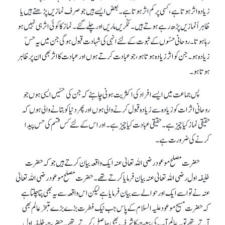
زیادہ اثر ہوتا ہے، کسی پر کم اثر ہوتا ہے۔ بعض ایسے ہیں جو صرف نمازیں پڑھتے ہیں یا
ظاہراً نمازیں پڑھ رہے ہوتے ہیں۔ ٹکّریں ماریں اور چلے گئے۔ نماز کا کوئی اثر ہی نہیں ہو
رہا ہوتا۔ روحانی حسّوں کے ثبوت کے لئے انہی کی شہادت قبول ہو گی جن میں یہ حسّ
زیادہ ہو۔ جن کو اثر زیادہ ہوتا ہو، جو عبادت کرتے ہوں اور عبادت کا اثر بھی ان پر ظاہر
ہوتا ہو۔
پس جماعت میں ایسے افراد کی اکثریت ہونی چاہئے کہ جن کی حسّیں ایسی ہوں جو
روحانی اثرات کو زیادہ سے زیادہ قبول کرنے والی ہوں اور پھر دنیا کو بتانے والی ہوں کہ
حقیقی نماز کیا چیز ہے۔ حقیقی عبادت کیا چیز ہے۔ اور اس کے لئے کس قسم کی حس پیدا
کرنے کی ضرورت ہے۔
حضرت مصلح موعود رضی اللہ تعالیٰ عنہ ایک واقعہ بیان کرتے ہیں جو کہ حضرت
خلیفہ اول رضی اللہ تعالیٰ عنہ بیان فرمایا کرتے تھے۔ حضرت مصلح موعود رضی اللہ تعالیٰ
عنہ نے تو اسے ایک اور حوالے سے بیان فرمایا ہے لیکن اس واقعہ سے یہ بھی پتا چلتا ہے
کہ حضرت مسیح موعود علیہ السلام کے پاس جب نیک فطرت بڑے بڑے متبحّر عالم بھی
آتے تھے تو یہ عالم آپ کی بیعت کا شرف بھی حاصل کرتے تھے۔ حضرت خلیفہ اول