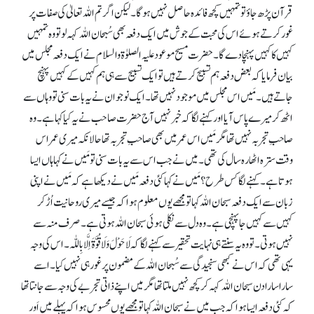
قرآن پڑھ جاؤ تو تمہیں کچھ فائدہ حاصل نہیں ہو گا۔ لیکن اگر تم اللہ تعالیٰ کی صفات پر
غور کرتے ہوئے اس کی محبت کے جوش میں ایک دفعہ بھی سُبحان اللہ کہہ لو تو وہ تمہیں
کہیں کا کہیں پہنچا دے گا۔ حضرت مسیح موعود علیہ الصلوٰۃ والسلام نے ایک دفعہ مجلس میں
بیان فرمایا کہ بعض دفعہ ہم تسبیح کرتے ہیں تو ایک تسبیح سے ہی ہم کہیں کے کہیں پہنچ
جاتے ہیں۔ مَیں اس مجلس میں موجودنہیں تھا۔ ایک نوجوان نے یہ بات سنی تو وہاں سے
اٹھ کر میرے پاس آیا اور کہنے لگا کہ خبر نہیں آج حضرت صاحب نے یہ کیا کہا ہے۔ وہ
صاحبِ تجربہ نہیں تھا مگر مَیں اس عمر میں بھی صاحبِ تجربہ تھا حالانکہ میری عمر اس
وقت سترہ اٹھارہ سال کی تھی۔ میں نے جب اس سے یہ بات سنی تو مَیں نے کہا ہاں ایسا
ہوتا ہے۔ کہنے لگا کس طرح؟ مَیں نے کہا کئی دفعہ مَیں نے دیکھا ہے کہ مَیں نے اپنی
زبان سے ایک دفعہ سبحان اللہ کہا تو مجھے یوں معلوم ہوا کہ جیسے میری روحانیت اُڑ کر
کہیں سے کہیں جا پہنچی ہے۔ وہ دل سے نکلی ہوئی سبحان اللہ ہوتی ہے۔ صرف منہ سے
نہیں ہوتی۔ تو وہ یہ سنتے ہی نہایت تحقیر سے کہنے لگا کہ لَاحَوْلَ وَلَا قُوَّۃَ اِلَّا بِاللّٰہ۔ اس کی وجہ
یہی تھی کہ اس نے کبھی سنجیدگی سے سُبحان اللہ کے مضمون پر غور ہی نہیں کیا۔ اسے
سارا سارا دن سبحان اللہ کہہ کر کچھ نہیں ملتا تھا مگر میں اپنے ذاتی تجربے کی وجہ سے جانتا تھا
کہ کئی دفعہ ایسا ہوا کہ جب میں نے سبحان اللہ کہا تو مجھے یوں محسوس ہوا کہ پہلے میں اَور