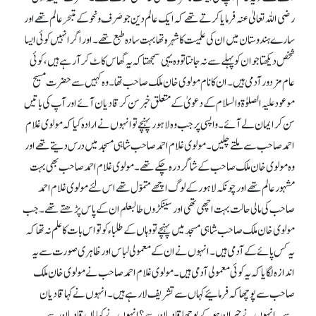
رضی اللہ تعالیٰ عنہ فرمایا کرتے تھے کہ ایک عالم دین جو صَرف و نحو کے متبحر عالم تھے اور
سارے ہندوستان میں ان کی علمیت کا شہرہ تھا بہت سادہ طبع تھے۔ اور اگر انہیں کوئی ایسا
شخص دیکھتا جو ان کو پہلے سے نہ جانتا تو وہ یہی سمجھتا کہ یہ گھاس کاٹ کر آ رہے ہیں، کوئی
عام مزدور آدمی ہیں۔ ان کا نام مولوی خان ملک صاحب تھا۔ وہ کہیں سے حضرت مسیح
موعود علیہ الصلوٰۃ والسلام کے دعویٰ کے متعلق خبر سن کر قادیان آئے اور آپ کی باتیں
سن کر ایمان لے آئے۔ واپسی پر جب وہ لاہور پہنچے تو انہوں نے ارادہ کیا کہ مولوی غلام
احمد صاحب سے ملتے چلیں۔ مولوی غلام احمد صاحب شاہی مسجد میں درس دیتے تھے اور
وہ مولوی خان ملک صاحب کے شاگرد رہ چکے تھے۔ مولوی غلام احمد صاحب بھی بہت
مشہور عالم تھے اور چونکہ لاہور کے لوگ اچھے متموّل تھے اس لئے مولوی غلام احمد
صاحب کی مالی حالت بہت اچھی تھی اور سینکڑوں طالبعلم ان کے پاس پڑھتے تھے۔ جب
مولوی خان ملک صاحب شاہی مسجد میں پہنچے تو وہاں کے طلباء کو تو اس بات کا علم نہ تھا کہ
یہ کس پائے کے آدمی ہیں۔ انہوں نے ان کے معمولی لباس اور ظاہری صورت سے یہ
اندازہ لگایا کہ یہ کوئی معمولی آدمی ہیں۔ مولوی غلام احمد صاحب نے مولوی خان ملک
صاحب سے پوچھا کہ فرمائیے کہاں سے تشریف لا رہے ہیں۔ انہوں نے کہاقادیان
سے۔ انہوں نے حیران ہو کے پوچھا قادیان سے؟ انہوں نے کہا ہاں قادیان سے۔