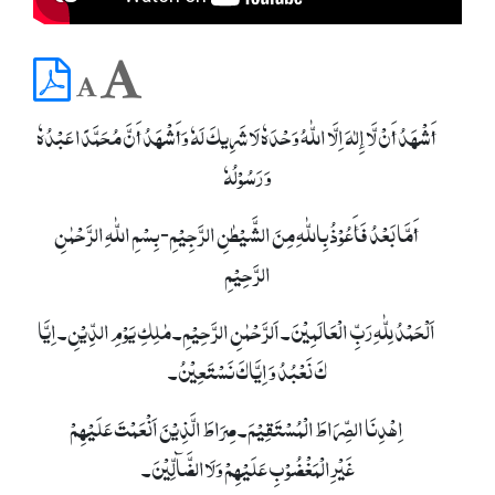
أَشْھَدُ أَنْ لَّا إِلٰہَ اِلَّا اللّٰہُ وَحْدَہٗ لَا شَرِیکَ لَہٗ وَأَشْھَدُ أَنَّ مُحَمَّدًا عَبْدُہٗ
وَ رَسُوْلُہٗ
أَمَّا بَعْدُ فَأَعُوْذُ بِاللّٰہِ مِنَ الشَّیْطٰنِ الرَّجِیْمِ- بِسْمِ اللّٰہِ الرَّحْمٰنِ
الرَّحِیْمِ
اَلْحَمْدُ لِلّٰہِ رَبِّ الْعَالَمِیْنَ۔ اَلرَّحْمٰنِ الرَّحِیْمِ۔ مٰلِکِ یَوْمِ الدِّیْنِ۔ اِیَّا
کَ نَعْبُدُ وَ اِیَّاکَ نَسْتَعِیْنُ۔
اِھْدِنَا الصِّرَاطَ الْمُسْتَقِیْمَ۔ صِرَاطَ الَّذِیْنَ اَنْعَمْتَ عَلَیْھِمْ
غَیْرِالْمَغْضُوْبِ عَلَیْھِمْ وَلَاالضَّآلِّیْنَ۔