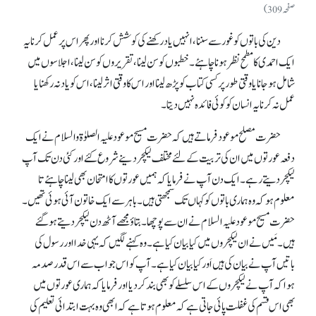
صفحہ 309)
دین کی باتوں کو غور سے سننا، انہیں یاد رکھنے کی کوشش کرنا اور پھر اس پرعمل کرنا یہ
ایک احمدی کا مطمح نظر ہونا چاہئے۔ خطبوں کو سن لینا، تقریروں کو سن لینا، اجلاسوں میں
شامل ہو جانا یا وقتی طور پر کسی کتاب کو پڑھ لینا اور اس کا وقتی اثر لینا، اس کو یادنہ رکھنا یا
عمل نہ کرنا یہ انسان کو کوئی فائدہ نہیں دیتا۔
حضرت مصلح موعود فرماتے ہیں کہ حضرت مسیح موعود علیہ الصلوٰۃ والسلام نے ایک
دفعہ عورتوں میں ان کی تربیت کے لئے مختلف لیکچر دینے شروع کئے اور کئی دن تک آپ
لیکچر دیتے رہے۔ ایک دن آپ نے فرمایا کہ ہمیں عورتوں کا امتحان بھی لینا چاہئے تا
معلوم ہو کہ وہ ہماری باتوں کو کہاں تک سمجھتی ہیں۔ باہر سے ایک خاتون آئی ہوئی تھیں۔
حضرت مسیح موعود علیہ السلام نے ان سے پوچھا۔ بتاؤ مجھے آٹھ دن لیکچر دیتے ہو گئے
ہیں۔ مَیں نے ان لیکچروں میں کیا بیان کیا ہے۔ وہ کہنے لگیں کہ یہی خدا اور رسول کی
باتیں آپ نے بیان کی ہیں اَور کیا بیان کیا ہے۔ آپ کو اس جواب سے اس قدر صدمہ
ہوا کہ آپ نے لیکچروں کے اس سلسلے کو بھی بند کر دیا اور فرمایا کہ ہماری عورتوں میں
بھی اس قسم کی غفلت پائی جاتی ہے کہ معلوم ہوتا ہے کہ ابھی وہ بہت ابتدائی تعلیم کی