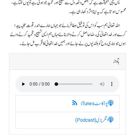
پس یہی حقیقت ہے کہ بعض دفعہ دل سے تسبیح اور تحمید جو ہوتی ہے تو یوں لگتا ہے،
محسوس ہوتا ہے کہ یہ اپنا اثر دکھا رہی ہے۔
اللہ تعالیٰ ہم سب کو اس کی توفیق عطا فرمائے جو جہاں ہمارے اندر قوت عملیہ پیدا
کرے اور خدا تعالیٰ کی رضا حاصل کرنے والا بنائے وہاں ہم ایسی تسبیح و تحمید کرنے والے
ہوں جو ہماری روح کو بلندیوں پر لے جائے اور ہمیں خدا تعالیٰ کا قُرب مل جائے۔
بآواز
پوڈکاسٹ
iTunes
انگریزی
(Podcast)