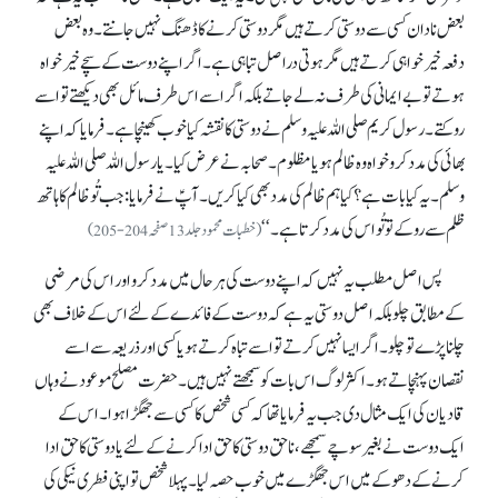
بعض نادان کسی سے دوستی کرتے ہیں مگر دوستی کرنے کا ڈھنگ نہیں جانتے۔ وہ بعض
دفعہ خیر خواہی کرتے ہیں مگر ہوتی دراصل تباہی ہے۔ اگر اپنے دوست کے سچے خیر خواہ
ہوتے تو بے ایمانی کی طرف نہ لے جاتے بلکہ اگر اسے اس طرف مائل بھی دیکھتے تو اسے
روکتے۔ رسول کریم صلی اللہ علیہ وسلم نے دوستی کا نقشہ کیا خوب کھینچا ہے۔ فرمایا کہ اپنے
بھائی کی مدد کرو خواہ وہ ظالم ہو یا مظلوم۔ صحابہ نے عرض کیا۔ یا رسول اللہ صلی اللہ علیہ
وسلم۔ یہ کیا بات ہے؟ کیا ہم ظالم کی مدد بھی کیا کریں۔ آپؑ نے فرمایا: جب تُو ظالم کا ہاتھ
ظلم سے روکے تو تُو اس کی مدد کرتا ہے۔‘‘
(خطبات محمود جلد 13 صفحہ 204-205)
پس اصل مطلب یہ نہیں کہ اپنے دوست کی ہر حال میں مدد کرو اور اس کی مرضی
کے مطابق چلو بلکہ اصل دوستی یہ ہے کہ دوست کے فائدے کے لئے اس کے خلاف بھی
چلنا پڑے تو چلو۔ اگر ایسا نہیں کرتے تو اسے تباہ کرتے ہو یا کسی اور ذریعہ سے اسے
نقصان پہنچاتے ہو۔ اکثر لوگ اس بات کو سمجھتے نہیں ہیں۔ حضرت مصلح موعودنے وہاں
قادیان کی ایک مثال دی جب یہ فرمایا تھا کہ کسی شخص کا کسی سے جھگڑا ہوا۔ اس کے
ایک دوست نے بغیر سوچے سمجھے، ناحق دوستی کا حق ادا کرنے کے لئے یا دوستی کا حق ادا
کرنے کے دھوکے میں اس جھگڑے میں خوب حصہ لیا۔ پہلا شخص تو اپنی فطری نیکی کی