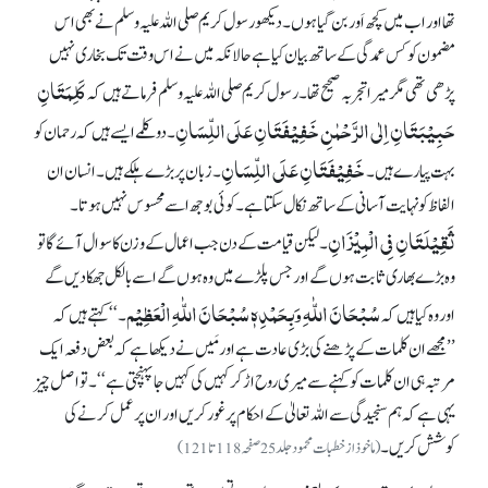
تھا اور اب میں کچھ اَور بن گیا ہوں۔ دیکھو رسول کریم صلی اللہ علیہ وسلم نے بھی اس
مضمون کو کس عمدگی کے ساتھ بیان کیا ہے حالانکہ میں نے اس وقت تک بخاری نہیں
کَلِمَتَانِ
پڑھی تھی مگر میرا تجربہ صحیح تھا۔ رسول کریم صلی اللہ علیہ وسلم فرماتے ہیں کہ
حَبِیْبَتَانِ اِلٰی الرَّحْمٰنِ خَفِیْفَتَانِ عَلَی اللِّسَانِ
۔ دو کلمے ایسے ہیں کہ رحمان کو
خَفِیْفَتَانِ عَلَی اللِّسَانِ
بہت پیارے ہیں۔
۔ زبان پر بڑے ہلکے ہیں۔ انسان ان
الفاظ کو نہایت آسانی کے ساتھ نکال سکتا ہے۔ کوئی بوجھ اسے محسوس نہیں ہوتا۔
ثَقِیْلَتَانِ فِی الْمِیْزَانِ
۔ لیکن قیامت کے دن جب اعمال کے وزن کا سوال آئے گا تو
وہ بڑے بھاری ثابت ہوں گے اور جس پلڑے میں وہ ہوں گے اسے بالکل جھکا دیں گے
سُبْحَانَ اللّٰہِ وَبِحَمْدِہٖ سُبْحَانَ اللّٰہِ الْعَظِیْم
اور وہ کیا ہیں کہ
۔‘‘ کہتے ہیں کہ
’’مجھے ان کلمات کے پڑھنے کی بڑی عادت ہے اور مَیں نے دیکھا ہے کہ بعض دفعہ ایک
مرتبہ ہی ان کلمات کو کہنے سے میری روح اڑ کر کہیں کی کہیں جا پہنچتی ہے‘‘۔ تو اصل چیز
یہی ہے کہ ہم سنجیدگی سے اللہ تعالیٰ کے احکام پر غور کریں اور ان پر عمل کرنے کی
کوشش کریں۔
(ماخوذ از خطبات محمود جلد 25 صفحہ 118 تا 121)