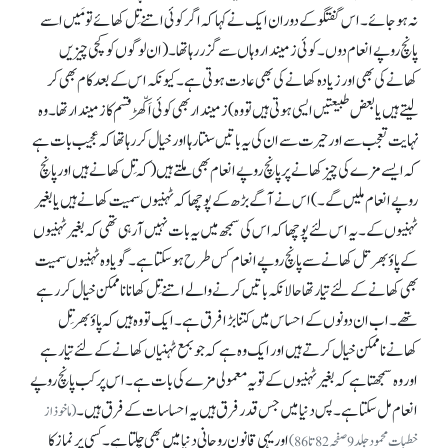
نہ ہو جائے۔ اس گفتگو کے دوران ایک نے کہا کہ اگر کوئی اتنے تِل کھائے تو مَیں اسے
پانچ روپے انعام دوں۔ کوئی زمیندار وہاں سے گزر رہا تھا۔ (ان لوگوں کو کچی چیزیں
کھانے کی بھی اور زیادہ کھانے کی بھی عادت ہوتی ہے۔ کیونکہ اس کے بعد کام بھی کر
لیتے ہیں یا بعض طبیعتیں ایسی ہوتی ہیں تو وہ) زمیندار بھی کوئی اَکّھڑقسم کا زمیندار تھا۔ وہ
نہایت تعجب سے اور حیرت سے ان کی یہ باتیں سنتا رہا اور خیال کر رہا تھا کہ عجیب بات ہے
کہ ایسے مزے کی چیز کھانے پر پانچ روپے انعام بھی ملتے ہیں (کہ تِل کھانے ہیں اور پانچ
روپے انعام ملیں گے۔) اس نے آگے بڑھ کے پوچھا کہ ٹہنیوں سمیت کھانے ہیں یا بغیر
ٹہنیوں کے۔ یہ اس لئے پوچھا کہ اس کی سمجھ میں یہ بات نہیں آ رہی تھی کہ بغیر ٹہنیوں
کے پاؤ بھر تل کھانے سے پانچ روپے انعام کس طرح ہو سکتا ہے۔ گویا وہ ٹہنیوں سمیت
بھی کھانے کے لئے تیار تھا حالانکہ باتیں کرنے والے اتنے تِل کھانا ناممکن خیال کر رہے
تھے۔ اب ان دونوں کے احساس میں کتنا بڑا فرق ہے۔ ایک تو وہ ہیں کہ پاؤ بھر تِل
کھانے ناممکن خیال کرتے ہیں اور ایک وہ ہے کہ جو بمع ٹہنیاں کھانے کے لئے تیار ہے
اور وہ سمجھتا ہے کہ بغیر ٹہنیوں کے تو یہ معمولی مزے کی بات ہے۔ اس پر کب پانچ روپے
انعام مل سکتا ہے۔ پس دنیا میں جس قدر فرق ہیں یہ احساسات کے فرق ہیں۔
(ماخوذ از
اور یہی قانون روحانی دنیا میں بھی چلتا ہے۔ کسی پر نماز کا
خطبات محمود جلد 9 صفحہ 82 تا 86)