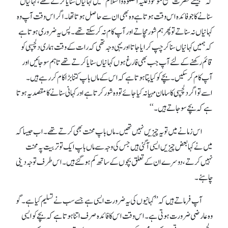
کہ ’’جیسے حضرت مسیح موعود علیہ الصلوٰۃ والسلام ہمیں کہانیاں سنایا کرتے تھے، کہانیاں
سنانے کا جو فائدہ اس وقت ہوتا ہے وہ بھی ان سے حاصل ہوتا تھا۔ اگر اس وقت آپ وہ
کہانیاں نہ سناتے تو پھر ہم شور مچاتے اور آپ کام نہ کر سکتے تھے۔ پس یہ ضروری ہوتا ہے
کہ ہمیں کہانیاں سنا کر چپ کرایا جاتا اور یہی وجہ تھی کہ رات کے وقت ہماری دلچسپی کو
قائم رکھنے کے لئے آپ جب بھی فارغ ہوں کہانیاں سنایا کرتے تھے تا ہم سو جائیں اور
آپ کام کر سکیں۔ بچے کو کیا پتا ہوتا ہے کہ اس کے ماں باپ کتنا بڑا کام کر رہے ہیں۔
اسے تو اگر دلچسپی کا سامان مہیا نہ کیا جائے تو وہ شور کرتا ہے اور کہانی سنانے کا مقصد یہ ہوتا
ہے کہ بچے سو جاتے ہیں۔‘‘
اس زمانے میں تو یہ چیزیں نہیں تھیں۔ ماں باپ محنت بھی کرتے تھے۔ اب جیسا کہ
میں نے کہا بعض چیزیں ایسی آ گئی ہیں جس کی وجہ سے ماں باپ ایک تو تربیت پہ محنت
نہیں کرتے، دوسرے ان کے تعلق بچوں کے ساتھ کم ہو گئے ہیں۔ اس طرف توجہ دینی
چاہئے۔
آپ فرماتے ہیں کہ ’’کہانیوں کی یہ ضرورت ایسی ہے جسے سب نے تسلیم کیا ہے۔ گو
وہ عارضی ضرورت ہوتی ہے۔ اس وقت اس کا فائدہ صرف اتنا ہوتا ہے کہ بچے کو ایسی