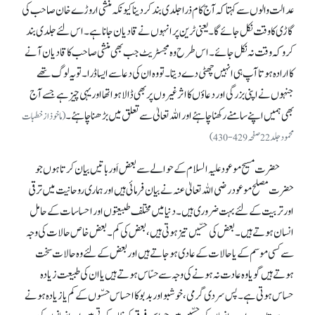
عدالت والوں سے کہتا کہ آج کام ذرا جلدی بند کر دینا کیونکہ منشی اروڑے خان صاحب کی
گاڑی کا وقت نکل جائے گا۔ یعنی ٹرین پر انہوں نے قادیان جانا ہے۔ اس لئے جلدی بند
کرو کہ وقت نہ نکل جائے۔ اس طرح وہ مجسٹریٹ جب بھی منشی صاحب کا قادیان آنے
کا ارادہ ہوتا آپ ہی انہیں چھٹی دے دیتا۔ تو وہ ان کی دعا سے ایسا ڈرا۔ تو یہ لوگ تھے
جنہوں نے اپنی بزرگی اور دعاؤں کا اثر غیروں پر بھی ڈالا ہوا تھا اور یہی چیز ہے جسے آج
بھی ہمیں اپنے سامنے رکھنا چاہئے اور اللہ تعالیٰ سے تعلق میں بڑھنا چاہئے۔
(ماخوذ از خطبات
محمود جلد 22 صفحہ 429-430)
حضرت مسیح موعود علیہ السلام کے حوالے سے بعض اَور باتیں بیان کرتا ہوں جو
حضرت مصلح موعود رضی اللہ تعالیٰ عنہ نے بیان فرمائی ہیں اور ہماری روحانیت میں ترقی
اور تربیت کے لئے بہت ضروری ہیں۔ دنیا میں مختلف طبیعتوں اور احساسات کے حامل
انسان ہوتے ہیں۔ بعض کی حسّیں تیز ہوتی ہیں، بعض کی کم۔ بعض خاص حالات کی وجہ
سے کسی موسم کے یا حالات کے عادی ہو جاتے ہیں اور بعض کے لئے وہ حالات سخت
ہوتے ہیں گویا وہ عادت نہ ہونے کی وجہ سے حسّاس ہوتے ہیں یا ان کی طبیعت زیادہ
حساس ہوتی ہے۔ پس سردی گرمی، خوشبو اور بدبو کا احساس حسّوں کے کم یا زیادہ ہونے