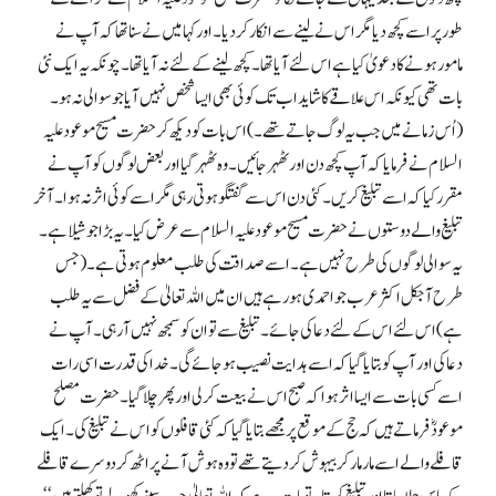
طور پر اسے کچھ دیا مگر اس نے لینے سے انکار کر دیا۔ اور کہا میں نے سنا تھا کہ آپ نے
مامور ہونے کا دعویٰ کیا ہے اس لئے آیا تھا۔ کچھ لینے کے لئے نہ آیا تھا۔ چونکہ یہ ایک نئی
بات تھی کیونکہ اس علاقے کا شاید اب تک کوئی بھی ایسا شخص نہیں آیا جو سوالی نہ ہو۔
(اُس زمانے میں جب یہ لوگ جاتے تھے۔ ) اس بات کو دیکھ کر حضرت مسیح موعود علیہ
السلام نے فرمایا کہ آپ کچھ دن اور ٹھہر جائیں۔ وہ ٹھہر گیا اور بعض لوگوں کو آپ نے
مقرر کیا کہ اسے تبلیغ کریں۔ کئی دن اس سے گفتگو ہوتی رہی مگر اسے کوئی اثر نہ ہوا۔ آخر
تبلیغ والے دوستوں نے حضرت مسیح موعود علیہ السلام سے عرض کیا۔ یہ بڑا جوشیلا ہے۔
یہ سوالی لوگوں کی طرح نہیں ہے۔ اسے صداقت کی طلب معلوم ہوتی ہے۔ (جس
طرح آجکل اکثر عرب جواحمدی ہو رہے ہیں ان میں اللہ تعالیٰ کے فضل سے یہ طلب
ہے) اس لئے اس کے لئے دعا کی جائے۔ تبلیغ سے تو ان کو سمجھ نہیں آ رہی۔ آپ نے
دعا کی اور آپ کو بتایا گیا کہ اسے ہدایت نصیب ہو جائے گی۔ خدا کی قدرت اسی رات
اسے کسی بات سے ایسا اثر ہوا کہ صبح اس نے بیعت کر لی اور پھر چلا گیا۔ حضرت مصلح
موعودؓ فرماتے ہیں کہ حج کے موقع پر مجھے بتایا گیا کہ کئی قافلوں کو اس نے تبلیغ کی۔ ایک
قافلے والے اسے مار مار کر بیہوش کر دیتے تھے تو وہ ہوش آنے پر اٹھ کر دوسرے قافلے