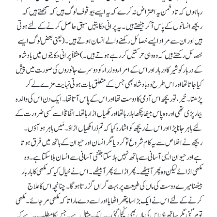
رہا ہوں کہ تا دشمن یہ اعتراض نہ کرے کہ یہ ایسے بیوقوف لوگ ہیں کہ سمجھتے ہیں کہ
ریچھ انسانوں کے پاس آ کر بیٹھتے ہیں۔ یہ پرانی حکایتیں سبق حاصل کرنے کے لئے ہوتی
ہیں اور ان سے مراد ایسے خصائل رکھنے والے انسان ہوتے ہیں۔ (یعنی بعض لوگ ایسے
خصائل رکھتے ہیں کہ وہ وہی حرکتیں کر رہے ہوتے ہیں۔) مثلاً پرانی حکایتوں میں بادشاہ
کے دربار کو شیر کا دربار اور اس کے امراء و وزراء کو دوسرے جانوروں کی صورت میں پیش
کیا جاتا تھا اور اس طرح وہ بادشاہ بھی جس کے متعلق بات ہوتی نہایت مزے لے کر
پڑھتا۔ خیر، تو ریچھ اس آدمی کا دوست تھا اور اس کے پاس آتا تھا۔ ایک دن اس کی والدہ
بیمار پڑی تھی اور وہ پاس بیٹھا پنکھا ہلا رہا تھا اور مکھیاں اڑا رہا تھا۔ اتفاقاً اسے کسی ضرورت کے
لئے باہر جانا پڑا اور اس نے ریچھ کو اشارہ کیا کہ تم ذرا مکھیاں اڑاؤ۔ مَیں باہر ہو آؤں۔
ریچھ نے اخلاص سے یہ کام شروع تو کر دیا مگر انسان اور حیوان کے ہاتھ میں فرق ہوتا
ہے اور حیوان ایسی آسانی سے ہاتھ نہیں ہلا سکتا جتنی آسانی سے انسان ہلا سکتا ہے۔ وہ
مکھی اڑائے لیکن وہ پھر آ بیٹھے۔ پھر اڑائے پھر آ بیٹھے۔ اس نے خیال کیا کہ مکھی کا بار بار
بیٹھنا میرے دوست کی ماں کی طبیعت پر بہت گراں گزرتا ہو گا۔ چنانچہ اس کا علاج
کرنے کے لئے اس نے ایک بڑا سا پتھر اٹھایا اور اسے دے مارا تا کہ مکھی مر جائے۔ مکھی
تو مر گئی مگر ساتھ ہی اس کی ماں بھی کُچلی گئی۔ یہ ایک مثال ہے۔ جس کا مطلب یہ ہے کہ