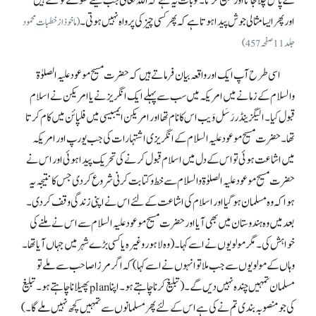
کے پاس چلا جاتا اور تبلیغ کرتا۔ تو بات یہ ہے کہ اللہ تعالیٰ جب سینے کھولے تو کھلتے ہیں‘‘
اور پھر ایسا مثالی جوش پیدا ہوتا ہے کہ پھر کسی چیز کی پرواہ نہیں ہوتی۔
(ماخوذ از خطبات محمود
جلد 11 صفحہ457)
اسی طرح آپ ایک اور واقعہ بیان فرماتے ہیں کہ حضرت مسیح موعود علیہ الصلوٰۃ
والسلام کے زمانے میں امریکہ میں سب سے پہلے ایک انگریز نے یا امریکن نے اسلام
قبول کیا۔ الیگزینڈر رَسَل وَیب اس کا نام تھا اور امریکن ایمبیسی میں فلپائن میں کام کرتا
تھا۔ حضرت مسیح موعود علیہ السلام کے انگریزی اشتہارات کی جب یورپ اور امریکہ
میں اشاعت ہوئی تو اس کے دل میں اسلام قبول کرنے کی تحریک پیدا ہوئی اور اس نے
حضرت مسیح موعود علیہ الصلوٰۃ والسلام سے خط و کتابت کرنی شروع کر دی جس کا نتیجہ یہ
ہوا کہ وہ مسلمان ہو گیا اور اسلام کی اشاعت کے لئے اس نے اپنی زندگی وقف کر دی۔
بعد میں وہ ہندوستان میں بھی آیا اور حضرت مسیح موعود علیہ السلام سے اس نے ملنے کی
خواہش کی۔ مگر مولویوں نے اسے کہا۔ (وہ لاہور وغیرہ یا کسی بڑے شہر میں جہاں آیا تھا۔
وہاں کے مولویوں سے جب ملا تو انہوں نے اسے کہا) کہ اگر مرزا صاحب سے ملے تو
مسلمان تمہیں چندہ نہیں دیں گے۔ (تبلیغ کرنا چاہتے ہو۔ اپنا planپھیلانا چاہتے ہو۔ تبلیغ
کی جو منصوبہ بندی تم نے کی ہے اس کے لئے پھر مسلمانوں سے تمہیں کچھ نہیں ملے گا۔ )