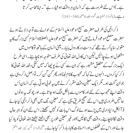
ہے۔) اس لئے ضرورت ہے کہ انسان ہر وقت ہوشیار رہے‘‘۔ اپنا محاسبہ کرتا
رہے۔
(ماخوذ از خطبات محمود جلد 6 صفحہ 340-341)
ذکر الٰہی کی طرف حضرت مسیح موعود علیہ السلام کے حوالے سے توجہ دلاتے ہوئے
حضرت مصلح موعود فرماتے ہیں کہ حضرت مسیح موعود علیہ الصلوٰۃ والسلام کسی بزرگ کا یہ
مقولہ سنایا کرتے تھے کہ دست در کار ودل بایار۔ یعنی انسان کے ہاتھ تو کاموں میں
مشغول ہونے چاہئیں لیکن اس کا دل اللہ تعالیٰ کی طرف متوجہ ہونا چاہئے۔ اسی طرح
ایک بزرگ کے متعلق مشہور ہے کہ ان سے کسی نے پوچھا کہ مَیں کتنی دفعہ اللہ تعالیٰ کا
ذکر کیا کروں۔ انہوں نے کہا کہ محبوب کا نام لینا اور پھر گن گن کر۔ تو اصل ذکر وہی ہے
جو اَن گنت ہو۔ مگر ایک معیّن وقت مقرر کرنے میں یہ خوبی ہوتی ہے کہ انسان اُس
وقت اپنے محبوب کے لئے اَور کاموں سے بالکل الگ ہو جاتا ہے۔ اور چونکہ یہ دونوں
حالتیں ضروری ہیں اس لئے صحیح طریق یہی ہے کہ معیّن رنگ میں بھی ذکر الٰہی کیا جائے
(آجکل دنیاداری میں پڑے ہوئے لوگ اس بات کو نہیں سمجھتے۔ اس لئے ان کو بہرحال
وقت نکالنا چاہئے۔ وقت بھی نکالیں ) اور غیر معیّن طور پر بھی اٹھتے بیٹھتے اللہ تعالیٰ کو یاد کیا
جائے اور اس کے فضلوں اور احسانات کا بار بار ذکر کیا جائے۔‘‘
(ماخوذ از تفسیر کبیر جلد ہفتم