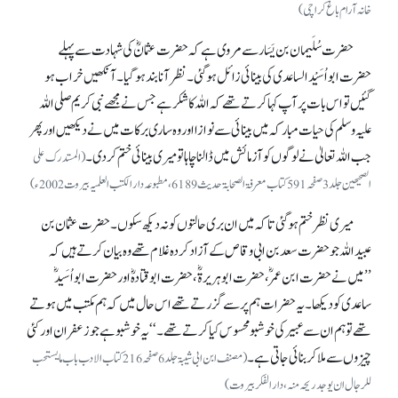
خانہ آرام باغ کراچی)
حضرت سُلَیمان بن یَسَار سے مروی ہے کہ حضرت عثمانؓ کی شہادت سے پہلے
حضرت ابواُسَیْد الساعدی کی بینائی زائل ہو گئی۔ نظر آنا بند ہو گیا۔ آنکھیں خراب ہو
گئیں تو اس بات پر آپ کہا کرتے تھے کہ اللہ کا شکر ہے جس نے مجھے نبی کریم صلی اللہ
علیہ وسلم کی حیات مبارکہ میں بینائی سے نوازا اور وہ ساری برکات میں نے دیکھیں اور پھر
جب اللہ تعالیٰ نے لوگوں کو آزمائش میں ڈالنا چاہا تو میری بینائی ختم کر دی۔
(المستدرک علی
الصحیحین جلد 3صفحہ591 کتاب معرفۃ الصحابۃ حدیث 6189، مطبوعہ دار الکتب العلمیہ بیروت 2002ء)
میری نظر ختم ہو گئی تا کہ میں ان بری حالتوں کو نہ دیکھ سکوں۔ حضرت عثمان بن
عبیداللہ جو حضرت سعد بن ابی وقاص کے آزاد کردہ غلام تھے وہ بیان کرتے ہیں کہ
’’میں نے حضرت ابن عمرؓ، حضرت ابو ہریرۃؓ، حضرت ابو قتادہؓ اور حضرت ابواُسَیدؓ
ساعدی کو دیکھا۔ یہ حضرات ہم پر سے گزرتے تھے اس حال میں کہ ہم مکتب میں ہوتے
تھے تو ہم ان سے عبیر کی خوشبو محسوس کیاکرتے تھے۔‘‘ یہ خوشبو ہے جو زعفران اور کئی
چیزوں سے ملا کر بنائی جاتی ہے۔
(مصنف ابن ابی شیبۃ جلد 6صفحہ 216کتاب الادب باب ما یستحب
للرجال ان یوجد ریحہ منہ، دار الفکربیروت)