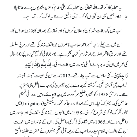
یہ صحابہ کا ذکر تھا۔ اللہ تعالیٰ ان صحابہ کے اعلیٰ مقام کو مزید بلندیوں پر لے جاتا چلا
جائے اور ہمیں بھی ان نیکیوں کو کرنے کی توفیق دے جو یہ لوگ کرتے رہے۔
اب میں کچھ وفات شدگان کا اعلان کروں گا اور نماز کے بعد ان کا جنازہ پڑھاؤں گا۔
ان میں سے پہلے راجہ نصیر احمد صاحب ناصر ہیں جو واقف زندگی تھے اور مربی سلسلہ
تھے اور سابق ناظر اصلاح و ارشاد مرکزیہ بھی رہے۔ 6؍جولائی کو صبح گیارہ بجے 80سال
اِنَّا لِلّٰہِ وَاِنَّا اِلَیْہِ
کی عمرمیں ان کی طاہر ہارٹ انسٹی ٹیوٹ میں وفات ہوئی۔
رَاجِعُوْنَ
۔ کئی سالوں سے آپ بیمار تھے۔ 2012ء سے ان کی طبیعت آہستہ آہستہ
خراب چلی آ رہی تھی۔ گزشتہ تین ماہ سے برین ہیمبرج کی وجہ سے بالکل ہی بستر پر
تھے۔ 7؍مئی 1938ء کو بھیرہ ضلع سرگودھا میں پیدا ہوئے۔ وہیں ابتدائی تعلیم
حاصل کی۔ میٹرک کیا۔ اس کے بعد لاہور جا کر محکمہ اریگیشن(Irrigation) میں
بطور کلرک نوکری شروع کر دی۔ 1958ء میں انہوں نے زندگی وقف کی اور جامعہ میں
داخل ہوئے اور 1965ء میں شاہد کی ڈگری حاصل کی۔ ان کے خاندان میں احمدیت
ان کے والد راجہ غلام حیدر صاحب کے ذریعہ آئی تھی جنہوں نے حضرت خلیفۃ المسیح