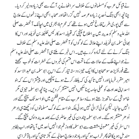
نےقبائل عرب کو مسلمانوں کے خلاف سر اٹھانے پر آگے سے بھی زیادہ دلیر کر دیا۔
چنانچہ ابھی جنگ اُحد پر زیادہ عرصہ نہیں گزرا تھا اور صحابہ ابھی اپنے زخموں کے علاج
سے بھی پوری طرح فارغ نہیں ہوئے تھے کہ محرم 4ہجری میں اچانک آنحضرت صلی
اللہ علیہ وسلم کو مدینہ میں یہ اطلاع پہنچی کہ قبیلہ اسد کا رئیس طُلَیْحَہ بن خُوَیلد اور اس کا
بھائی سلمہ بن خُوَیلد اپنے علاقہ کے لوگوں کو آنحضرت صلی اللہ علیہ وسلم کے خلاف
جنگ کرنے کے لئے آمادہ کر رہے ہیں۔ اس خبر کے ملتے ہی آنحضرت صلی اللہ علیہ وسلم
نے جو اپنے ملک کے حالات کے ماتحت اس قسم کی خبروں کے خطرات کو خوب سمجھتے
تھے فوراً ڈیڑھ سو صحابیوں کا ایک تیز رَو دستہ تیار کر کے اس پر ابوسلمہ بن عبدالاسد کو
امیر مقرر فرمایا اور انہیں تاکید کی کہ یلغار کرتے ہوئے پہنچیں اور پیشتر اس کے کہ بنو
اسد اپنی عداوت کو عملی جامہ پہنا سکیں انہیں منتشر کر دیں۔ چنانچہ ابوسلمہ تیزی مگر
خاموشی کے ساتھ بڑھتے ہوئے وسط عرب کے مقام قَطَنْ میں بنو اسد تک پہنچ گئے اور
انہیں جا لیا۔ لیکن کوئی لڑائی نہیں ہوئی بلکہ بنو اسد کے لوگ مسلمانوں کو دیکھتے ہی اِدھر
اُدھر منتشر ہو گئے۔ اور ابو سلمہ چند دن کی غیر حاضری کے بعد مدینہ واپس پہنچ گئے۔
اس سفر کی غیر معمولی مشقت سے ابو سلمہ کا وہ زخم جو انہیں اُحد میں آیا تھا اور اب بظاہر
مندمل ہو چکا تھا پھر خراب ہو گیا اور باوجود علاج معالجہ کے بگڑتا ہی گیا اور بالآخر اسی