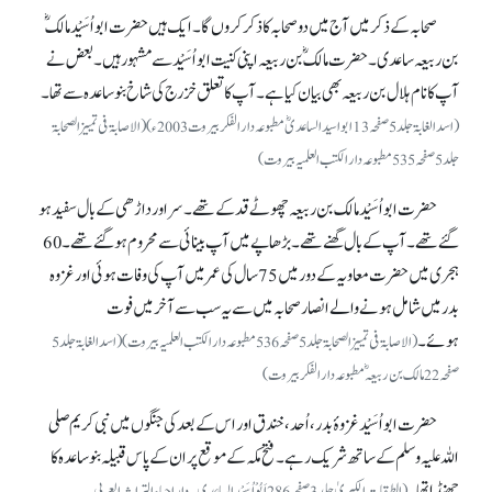
صحابہ کے ذکر میں آج میں دو صحابہ کا ذکر کروں گا۔ ایک ہیں حضرت ابواُسَیْد مالکؓ
بن ربیعہ ساعدی۔ حضرت مالکؓ بن ربیعہ اپنی کنیت ابو اُسَیْد سے مشہور ہیں۔ بعض نے
آپ کا نام ہلال بن ربیعہ بھی بیان کیا ہے۔ آپ کا تعلق خزرج کی شاخ بنو ساعدہ سے تھا۔
(اسد الغابۃ جلد 5 صفحہ 13 ابو اسید الساعدیؓ مطبوعہ دار الفکر بیروت 2003ء) (الاصابۃ فی تمییز الصحابۃ
جلد 5 صفحہ 535 مطبوعہ دار الکتب العلمیہ بیروت)
حضرت ابو اُسَیْد مالک بن ربیعہ چھوٹے قد کے تھے۔ سر اور داڑھی کے بال سفید ہو
گئے تھے۔ آپ کے بال گھنے تھے۔ بڑھاپے میں آپ بینائی سے محروم ہو گئے تھے۔ 60
ہجری میں حضرت معاویہ کے دور میں 75 سال کی عمر میں آپ کی وفات ہوئی اور غزوہ
بدر میں شامل ہونے والے انصار صحابہ میں سے یہ سب سے آخر میں فوت
ہوئے۔
(الاصابۃ فی تمییز الصحابۃ جلد 5 صفحہ 536 مطبوعہ دار الکتب العلمیہ بیروت) (اسد الغابۃ جلد 5
صفحہ 22 مالک بن ربیعہؓ مطبوعہ دار الفکر بیروت)
حضرت ابو اُسَیْد غزوۂ بدر، اُحد، خندق اور اس کے بعد کی جنگوں میں نبی کریم صلی
اللہ علیہ وسلم کے ساتھ شریک رہے۔ فتح مکہ کے موقع پر ان کے پاس قبیلہ بنو ساعدہ کا
جھنڈا تھا۔
(الطبقات الکبریٰ جلد 3 صفحہ 286 اَبُوْ اُسَیْد الساعدی۔ دار احیاء التراث العربی