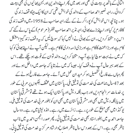
الثانی کے ہاتھ پر بیعت کی تھی اور بعد میں پھر اپنے والدین اور بہن بھائیوں کی بھی بیعت
کروائی۔ راجہ نصیر احمد صاحب کے والد کی خواہش تھی کہ ان کا ایک بیٹا وقف زندگی
ہو۔ چنانچہ اس خواہش کو پورا کرنے کے لئے راجہ صاحب نے 1958ء میں وقف زندگی
کا فارم پُر کیا اور اپنے بڑے بھائی راجہ نذیر احمد صاحب ظفر(مرحوم) کے پاس لے گئے کہ
اس پر دستخط کر دیں۔ ان کے بھائی نے انہیں کہا کہ سوچ لیں کہ یہ وقف زندگیبڑا مشکل
کام ہے اور بڑامحنت کا کام ہے اور بڑی ذمہ داری کا کام ہے۔ لیکن آپ نے اپنے بھائی کو کہا
کہ میں نے بہت سوچ لیا ہے آپ دستخط کر دیں۔ والد تو ان کے فوت ہو چکے تھے۔ اس
کے بعد بہرحال آپ نے وقف کیا۔ جیسا کہ میں نے بتایا کہ جامعہ میں داخل ہوئے اور
پھر وہاں سے فارغ التحصیل ہو کر میدان عمل میں آئے۔ جامعہ سے فارغ ہونے کے
بعد 47 سال جماعت کی خدمت کی توفیق ملی۔ پاکستان میں مختلف جگہوں پر مربی کے طور
پر خدمات سرانجام دیں اور جب بنگلہ دیش اور پاکستان ایک ہوتے تھے تو مشرقی پاکستان
میں یا بنگلہ دیش میں بھی اور مشرقی پاکستان میں بھی ان کو بطور مربی خدمت کی توفیق ملی۔
یوگنڈا میں بھی مبلغ کے طور پر رہے۔ زائرے میں رہے۔ انڈونیشیا میں رہے۔ دو سال
جامعہ احمدیہ میں بطور استاد بھی خدمت کی توفیق پائی۔ پھر صدر انجمن احمدیہ میں نائب
ناظر بھی رہے۔ اس کے بعد دس سال ناظر اصلاح و ارشاد مرکزیہ خدمت کی توفیق پائی۔