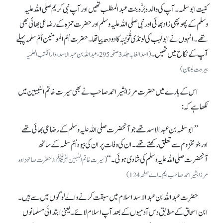
کنیت ابوسلمہ۔ آپ کی والدہ بَرَّہ بنت عبدالمطلب تھیں اور آپ نبی کریم صلی اللہ علیہ
وسلم کے پھوپھی زاد بھائی اور نبی صلی اللہ علیہ وسلم اور حضرت حمزہ کے رضاعی بھائی بھی
تھے۔ انہوں نے ابولہب کی لونڈی ثُوَیْبَہ کا دودھ پیا تھا۔ حضرت اُمّ المومنین اُمّ سلمہ پہلے
آپ کے نکاح میں تھیں۔
(اسدالغابہ جلد 3 صفحہ295، عبداللہ بن عبدالاسد، دارالکتب العلمیہ
بیروت لبنان)
اس کے بارے میں حضرت مرزا بشیر احمد صاحب نے بھی سیرت خاتم النبیین میں
لکھا ہے کہ:
’’ابوسلمہ بن عبدالاسد تھے جو آنحضرت صلی اللہ علیہ وسلم کے رضاعی بھائی تھے
اور بنو مخزوم سے تعلق رکھتے تھے۔ ان کی وفات پر ان کی بیوہ اُمّ سلمہ کے ساتھ
آنحضرت صلی اللہ علیہ وسلم کی شادی ہوئی۔‘‘
(سیرت خاتم النبینﷺ از حضرت صاحبزادہ
مرزا بشیر احمد صاحب ایم۔ اے صفحہ124)
حضرت عبداللہ بن عبدالاسد اسلام میں سبقت کرنے والے لوگوں میں سے ہیں۔
ابن اسحاق کے مطابق دس آدمیوں کے بعد آپ اسلام لائے۔ یعنی ابتدائی مسلمانوں