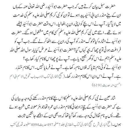
حضرت سہل بیان کرتے ہیں کہ جب حضرت ابو اُسَیْد رضی اللہ تعالیٰ عنہ کے ہاں
ان کے بیٹے منذر بن ابی اُسَیْد پیدا ہوئے تو ان کو نبی کریم صلی اللہ علیہ وسلم کی خدمت
میں لایا گیا۔ آپ نے اس بچے کو اپنی ران پر بٹھا لیا۔ اس وقت حضرت ابواُسَیْد بیٹھے
ہوئے تھے۔ اتنے میں نبی کریم صلی اللہ علیہ وسلم کسی کام میں مشغول ہو گئے۔ حضرت
ابواُسَیدنے اشارہ کیا تو لوگ منذر کو آپ کی ران پر سے اٹھا کر لے گئے۔ جب آپ کو
فراغت ہوئی تو پوچھا کہ بچہ کہاں گیا؟ حضرت ابواُسَیْدنے عرض کیا یا رسول اللہ صلی اللہ
علیہ وسلم! ہم نے اس کو گھر بھیج دیا ہے۔ آپ نے پوچھا اس کا نام کیا رکھا ہے؟
ابواُسَیْدنے کوئی نام بتایا کہ فلاں نام رکھا ہے۔ آپ نے فرمایا نہیں۔ اس کا نام مُنْذِر
ہے۔ آپ نے اس دن اس کا نام منذر رکھا۔
(صحیح البخاری کتاب الادب باب تحویل الاسم الی اسم
احسن منہ حدیث 6191)
شارحین نے نبی کریم صلی اللہ علیہ وسلم کا اس بچے کا نام منذر رکھنے کی وجہ یہ بیان کی
ہے کہ حضرت ابواُسَید کے چچازاد بھائی کا نام منذر بن عمرو تھا جو بئر معونہ میں شہید ہوئے
تھے۔ پس یہ نام تفاؤل کی وجہ سے رکھا گیا تھا کہ وہ بھی ان کے اچھے جانشین ثابت
ہوں۔
(فتح الباری شرح صحیح البخاری کتاب المغازی جلد7 صفحہ 497 حدیث 4094 مطبوعہ قدیمی کتب