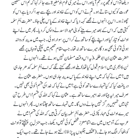
دیکھا تو اس کو مجھ پر رحم آیا اور اس نے میری قوم بنو مُغِیرۃ سے جا کر کہا کہ تم اس مسکین
عورت کو کیوں ستاتے ہو۔ تم نے اس کو اس کے خاوند اور بچے سے جدا کر دیا ہے اس کو
چھوڑ دو۔ اس پر انہوں نے مجھے کہہ دیا کہ اپنے خاوند کے پاس چلی جاؤ۔ حضرت اُمّ سلمہ
کہتی ہیں کہ اس کے بعد میرے بیٹے کو بنی عبدالاسدنے واپس کر دیا۔ پھر میں نے اپنے
اونٹ کو تیار کیا اور اپنے بچے کو ساتھ لے کر اس پر سوار ہوئی۔ جب میں مدینہ کو روانہ
ہوئی تو کوئی بھی مددگار میرے ساتھ نہ تھا۔ جب مقام تنعیم میں پہنچی تو وہاں پر مجھے
حضرت عثمان بن ابو طلحہ، (یہ اس وقت مسلمان نہیں ہوئے تھے۔ انہوں نے
سَن 6ہجری میں اسلام قبول کیا تھا) ملے اور مجھے کہنے لگے کہ اے اُمّ سلمہ کدھر جا رہی
ہیں؟ میں نے کہا کہ میں اپنے خاوند کے پاس مدینہ جا رہی ہوں۔ حضرت عثمان نے
دریافت کیا کہ کیا تمہارے ساتھ کوئی ہے؟ میں نے کہا کہ خدا کی قسم! کوئی بھی نہیں۔
صرف میرا یہ بیٹا اور خدا میرے ساتھ ہے۔ عثمان نے کہا کہ اللہ کی قسم! اس طرح تن
تنہا میں تمہیں ہرگز نہیں جانے دوں گا۔ میں تمہارے ساتھ چلتا ہوں۔ پھر انہوں نے
میرے اونٹ کی مہار پکڑ لی۔ حضرت اُمّ سلمہ بیان کرتی ہیں کہ اللہ کی قسم! میں نے
عرب کے آدمیوں میں سے اتنا معزز شخص کوئی نہیں دیکھا۔ جب منزل پر پہنچتے تو اونٹ
کو بٹھا کر الگ ہو جاتے۔ (مختلف جگہوں پہ پڑاؤ ڈالتے ہوئے جاتے تھے۔ جب ایک