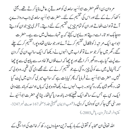
مروان بن الحکم حضرت ابو اُسَید ساعدی کو صدقے پر عامل بنایا کرتے تھے۔ یعنی
اکٹھا کرنے کے لئے اور اس کی تقسیم کے لئے۔ حضرت ابواُسَید ساعدی جب دروازے پر
آتے تو اونٹ بٹھاتے اور ان کو تمام چیزیں تقسیم کے لئےدیتے۔ آخری چیز جو ان کو دیتے
وہ چابک ہوتا۔ اسے دیتے ہوئے یوں کہتے کہ یہ تمہارے مال میں سے ہے۔ حضرت
ابواسید ایک مرتبہ زکوۃ کا مال تقسیم کرنے آئےاور جو سامان تھا وہ پورا تقسیم کر کے چلے
گئے۔ گھر میں جا کر جو سوئے تو خواب میں انہوں نے دیکھا کہ ایک سانپ ان کی گردن
سے لپٹ گیا ہے۔ وہ گھبرا کر اٹھے اور پوچھا کہ اے فلاں ! (خادمہ سے یا بیوی سے پوچھا
کہ) کیا مال میں سے کوئی چیز رہ گئی ہے جو تقسیم کرنے کے لئے مجھے دی گئی تھی۔ وہ بولی کہ
نہیں۔ حضرت ابواُسَیدنے فرمایا کہ پھر کیا بات ہے کہ سانپ میری گردن میں لپٹ گیا
تھا۔ دیکھو شاید کچھ رہ گیا ہو۔ جب انہوں نے دیکھا تو وہ بولی کہ ہاں اونٹ کو باندھنے والی
ایک رسی ہے جس کے ساتھ ایک تھیلے کا منہ باندھ دیا گیا تھا۔ چنانچہ حضرت ابواُسَیْدنے
وہ رسّی بھی جا کر ان کو واپس کر دی۔
(شعب الایمان للبیہقی جلد 5 صفحہ 167 حدیث نمبر 3247،
مکتبۃ الرشدناشرون ریاض 2003ء)
اللہ تعالیٰ ان صحابہ کو تقویٰ کے باریک ترین معیاروں پر رکھ کر امانت کی ادائیگی کے