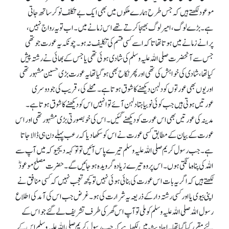
موعود لکھتے ہیں کہ جس طرح ہمارے ملکوں میں بھی ایک بے تکلف نوکر ساتھ جاتی
ہے۔ بڑے لوگ، امیر لوگ بھیجا کرتے تھے اس زمانے میں۔ اب تو یہ رواج نہیں،
پرانے زمانے میں ہوتا تھا تا کہ اسے کسی قسم کی تکلیف نہ ہو۔ چونکہ یہ عورت جو تھی
جس سے آنحضرت صلی اللہ علیہ وسلم کی شادی ہوئی تھی یا جس کے بھائی نے رشتہ پیش
کیا تھا، شادی کی خواہش کی تھی اور پھر نکاح بھی ہو گیا تھا یہ عورت بڑی حسین مشہور تھی
اور یوں بھی عورتوں کو دلہن دیکھنے کا شوق ہوتا ہے۔ محلے کی، قریب کی جو دوسری
عورتیں ہوتی ہیں جب کوئی نوبیاہتا دلہن آئے تو انہیں اس کو دیکھنے کا شوق ہوتا ہے۔
مدینہ کی عورتیں بھی اس عورت کو دیکھنے گئیں۔ اس کی خوبصورتی بڑی مشہور تھی اور اس
عورت کے بیان کے مطابق کسی عورت نے اس کو سکھا دیا کہ رعب پہلے دن ہی ڈالا جاتا
ہے۔ جب رسول کریم صلی اللہ علیہ وسلم تیرے پاس آئیں تو تو کہہ دیجیو کہ میں آپ سے
اللہ کی پناہ مانگتی ہوں۔ اس پر وہ تیرے زیادہ گرویدہ ہو جائیں گے۔ حضرت مصلح موعودؓ
لکھتے ہیں کہ اگر یہ بات اس عورت کی بنائی ہوئی نہیں تو کچھ تعجب نہیں کہ کسی منافق نے
اپنی بیوی یا اور کسی رشتہ دار کے ذریعہ یہ شرارت کی ہو۔ غرض جب اس کی آمد کی اطلاع
رسول اللہ صلی اللہ علیہ وسلم کو ملی تو آپ اس گھر کی طرف تشریف لے گئے جو اس کے
لئے مقرر کیا گیا تھا۔ احادیث میں لکھا ہے کہ جب رسول کریم صلی اللہ علیہ وسلم اس کے