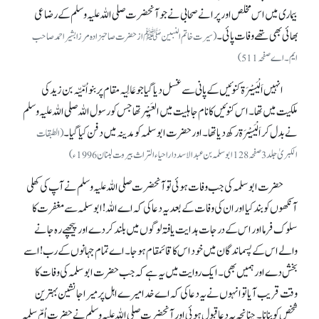
بیماری میں اس مخلص اور پرانے صحابی نے جو آنحضرت صلی اللہ علیہ وسلم کے رضاعی
بھائی بھی تھے وفات پائی۔
(سیرت خاتم النبینﷺ از حضرت صاحبزادہ مرزا بشیر احمد صاحب
ایم۔ اے صفحہ511)
انہیں اَلْیَسِیْرَۃ کنوئیں کے پانی سے غسل دیا گیا جو عَالِیہ مقام پر بنو اُمّیّہ بن زید کی
ملکیت میں تھا۔ اس کنوئیں کا نام جاہلیت میں العَبِیْر تھا جس کو رسول اللہ صلی اللہ علیہ وسلم
نے بدل کر اَلْیَسِیْرَۃ رکھ دیا تھا۔ اور حضرت ابو سلمہ کو مدینہ میں دفن کیا گیا۔
(الطبقات
الکبریٰ جلد 3 صفحہ 128 ابو سلمہ بن عبدالاسد داراحیاء التراث بیروت لبنان 1996ء)
حضرت ابوسلمہ کی جب وفات ہوئی تو آنحضرت صلی اللہ علیہ وسلم نے آپ کی کھلی
آنکھوں کو بند کیا اور ان کی وفات کے بعد یہ دعا کی کہ اے اللہ! ابوسلمہ سے مغفرت کا
سلوک فرما اور اس کے درجات ہدایت یافتہ لوگوں میں بلند کر دے اور پیچھے رہ جانے
والے اس کے پسماندگان میں خود اس کا قائمقام ہو جا۔ اے تمام جہانوں کے رب! اسے
بخش دے اور ہمیں بھی۔ ایک روایت میں یہ ہے کہ جب حضرت ابوسلمہ کی وفات کا
وقت قریب آیا تو انہوں نے یہ دعا کی کہ اے خدا میرے اہل پر میرا جانشین بہترین
شخص کو بنانا۔ چنانچہ یہ دعا قبول ہوئی اور آنحضرت صلی اللہ علیہ وسلم نے حضرت اُمّ سلمہ