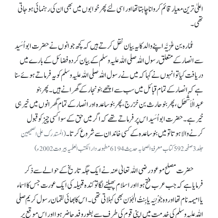
اعلیٰ ترین معیار قائم کروانا چاہتا تھا اور اسی لئے پھر خوابوں میں بھی ان کی رہنمائی ہو جاتی
تھی۔
عُمَارہ بن غَزِیَّہ اپنے والد کا یہ بیان نقل کرتے ہیں کہ کچھ جوانوں نے حضرت ابواُسَید
سے انصار کے متعلق رسول اللہ صلی اللہ علیہ وسلم کے بیان کردہ فضائل کے بارے میں
دریافت کیا تو انہوں نے کہا کہ میں نے رسول اللہ صلی اللہ علیہ وسلم کو یہ فرماتے ہوئے سنا
ہے کہ انصار کے تمام قبائل میں سب سے اچھے بنو نجار کے گھرانے ہیں۔ پھربنو
عبدالْاَشْھَل، پھر بنو حارث بن خزرج، پھر بنو ساعدہ اور انصار کے تمام گھرانوں میں خیر ہی
خیر ہے۔ حضرت ابواُسَید اس پر فرماتے تھے کہ اگر میں حق کے سوا کسی چیز کو قبول
کرنے والا ہوتا تو میں بنو ساعدہ کے کسی خاندان سے شروع کرتا۔
(المستدرک علی الصحیحین
جلد 3 صفحہ 592 کتاب معرفۃ الصحابہ حدیث 6194 مطبوعہ دار الکتب العلمیہ بیروت 2002ء)
حضرت مصلح موعود رضی اللہ تعالیٰ عنہ نے ایک جگہ تاریخ کے حوالے سے ذکر
فرمایا ہے کہ جب عرب فتح ہوا اور اسلام پھیلنے لگا تو کندہ قبیلہ کی ایک عورت جس کا اسماء
یا امیمہ نام تھا اور وہ جَوْنِیَہ یا بِنتُ الجَوْن بھی کہلاتی تھی۔ اس کا بھائی لقمان رسول کریم صلی
اللہ علیہ وسلم کی خدمت میں اپنی قوم کی طرف سے بطور وفد حاضر ہوا اور اس موقع پر