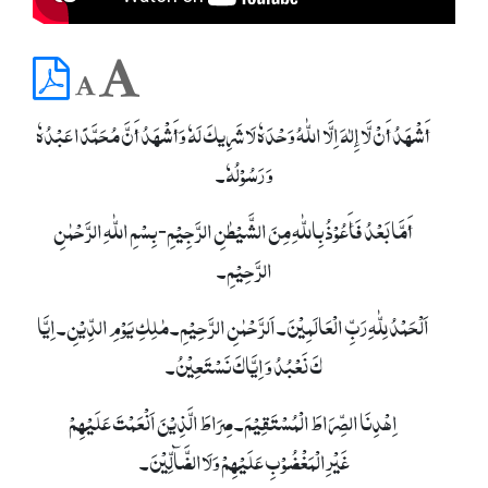
أَشْھَدُ أَنْ لَّا إِلٰہَ اِلَّا اللّٰہُ وَحْدَہٗ لَا شَرِیکَ لَہٗ وَأَشْھَدُ أَنَّ مُحَمَّدًا عَبْدُہٗ
وَ رَسُوْلُہٗ۔
أَمَّا بَعْدُ فَأَعُوْذُ بِاللّٰہِ مِنَ الشَّیْطٰنِ الرَّجِیْمِ- بِسْمِ اللّٰہِ الرَّحْمٰنِ
الرَّحِیْمِ۔
اَلْحَمْدُ لِلّٰہِ رَبِّ الْعَالَمِیْنَ۔ اَلرَّحْمٰنِ الرَّحِیْمِ۔ مٰلِکِ یَوْمِ الدِّیْنِ۔ اِیَّا
کَ نَعْبُدُ وَ اِیَّاکَ نَسْتَعِیْنُ۔
اِھْدِنَا الصِّرَاطَ الْمُسْتَقِیْمَ۔ صِرَاطَ الَّذِیْنَ اَنْعَمْتَ عَلَیْھِمْ
غَیْرِالْمَغْضُوْبِ عَلَیْھِمْ وَلَاالضَّآلِّیْنَ۔