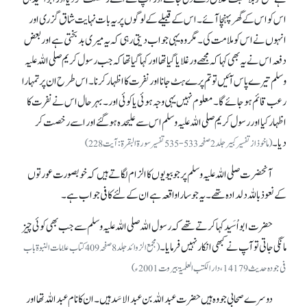
اس کو اس کے گھر پہنچا آئے۔ اس کے قبیلے کے لوگوں پر یہ بات نہایت شاق گزری اور
انہوں نے اس کو ملامت کی۔ مگر وہ یہی جواب دیتی رہی کہ یہ میری بدبختی ہے اور بعض
دفعہ اس نے یہ بھی کہا کہ مجھے ورغلایا گیا تھا اور کہا گیا تھا کہ جب رسول کریم صلی اللہ علیہ
وسلم تیرے پاس آئیں تو تم پرے ہٹ جانا اور نفرت کا اظہار کرنا۔ اس طرح ان پر تمہارا
رعب قائم ہو جائے گا۔ معلوم نہیں یہی وجہ ہوئی یا کوئی اور۔ بہرحال اس نے نفرت کا
اظہار کیا اور رسول کریم صلی اللہ علیہ وسلم اس سے علیحدہ ہو گئے اور اسے رخصت کر
دیا۔
(ماخوذ از تفسیر کبیر جلد 2 صفحہ 533-535 تفسیر سورۃ البقرۃ: آیت 228)
آنحضرت صلی اللہ علیہ وسلم پر جو بیویوں کا الزام لگاتے ہیں کہ خوبصورت عورتوں
کے نعوذ باللہ دلدادہ تھے۔ یہ جو سارا واقعہ ہے ان کے لئے کافی جواب ہے۔
حضرت ابواُسَید کہا کرتے تھے کہ رسول اللہ صلی اللہ علیہ وسلم سے جب بھی کوئی چیز
مانگی جاتی تو آپ نے کبھی انکار نہیں فرمایا۔
(مجمع الزوائد جلد 8 صفحہ 409 کتاب علامات النبوۃ باب
فی جودہ حدیث 14179، دار الکتب العلمیۃ بیروت2001ء)
دوسرے صحابی جو وہ ہیں حضرت عبداللہ بن عبدالاسَدہیں۔ ان کا نام عبداللہ تھا اور