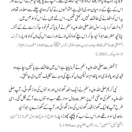
کو بلایا۔ جب بلایا تو دیکھا کہ وہ ابو اُسَیْد ساعدی تھے۔ آپ نے پوچھا کیا تم نے اس کے اور
اس کے بچے کے درمیان دوری ڈالی ہے؟ تو انہوں نے کہا کہ وہ بچہ چلنے سے معذور تھا اور
یہ اس کو اٹھانے کی طاقت نہیں رکھتی تھیں۔ اس لئے میں نے اس کو بنو عبس میں
فروخت کر دیا۔ رسول اللہ صلی اللہ علیہ وسلم نے فرمایا کہ تم خود جا کر اسے لے کے آؤ۔
چنانچہ حضرت ابواُسَیْد جا کر اس بچے کو واپس لائے اور اسے اس کی ماں کو لوٹا دیا۔
(شرف
المصطفیٰ جلد 4 صفحہ 400، جامعہ ابواب صفۃ اخلاقہ و آدابہﷺ حدیث 1649 مطبوعہ دار البشائر
الاسلامیۃ مکہ۔ 2003ء)
آنحضرت صلی اللہ علیہ وسلم نے فرمایا چاہے اس میں طاقت ہے یا نہیں، چاہے وہ
قیدی ہو یا لونڈی ہو یا غلام ہو لیکن ماں کو بچے کی وجہ سے تکلیف نہیں دی جا سکتی۔
نبی کریم صلی اللہ علیہ وسلم نے ایک دفعہ گھوڑوں اور اونٹوں کی دوڑ لگوائی۔ آپ صلی
اللہ علیہ وسلم کی اونٹنی جس پر حضرت بلال سوار تھے سب اونٹوں سے آگے نکل گئی۔ اسی
طرح آپ کا ایک گھوڑا تھا۔ گھوڑوں کی دوڑ لگوائی اور آپ کے گھوڑے پر ابواُسَیْد
ساعدی سوار تھے اور اس نے سب کو پیچھے چھوڑ دیا۔
(امتاع الاسماع جلد اول صفحہ 212‘‘حمایۃ
النقیع لخیل المسلمین’’۔ دار الکتب العلمیۃ بیروت 1999ء)