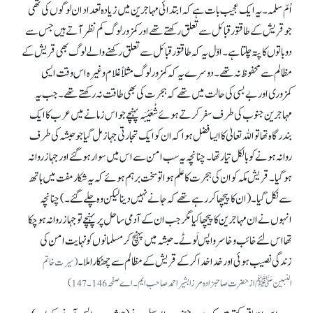
اُمّ سلمہ۔ یہ ایک عجیب بات ہے کہ ابتدائی مہاجرین میں زیادہ تعداد ان لوگوں کی تھی
جو قریش کے طاقتور قبائل سے تعلق رکھتے تھے اور کمزور لوگ کم نظر آتے ہیں جس سے
دو باتوں کا پتہ چلتا ہے۔ اوّل یہ کہ طاقتور قبائل سے تعلق رکھنے والے لوگ بھی قریش کے
مظالم سے محفوظ نہ تھے۔ دوسرے یہ کہ کمزور لوگ مثلاً غلام وغیرہ اس وقت ایسی
کمزوری اور بے بسی کی حالت میں تھے کہ ہجرت کی بھی طاقت نہ رکھتے تھے۔ جب یہ
مہاجرین جنوب کی طرف سفر کرتے ہوئے شُعَیْبَہ پہنچے جو اس زمانے میں عرب کا ایک
بندرگاہ تھا تو اللہ تعالیٰ کا ایسا فضل ہوا کہ ان کو ایک تجارتی جہاز مل گیا جو حبشہ کی طرف
روانہ ہونے کو بالکل تیار تھا۔ چنانچہ یہ سب امن سے اس میں سوار ہو گئے اور جہاز روانہ
ہو گیا۔ قریش مکہ کو ان کی ہجرت کا علم ہوا تو سخت برہم ہوئے کہ یہ شکار مفت میں ہاتھ
سے نکل گیا۔ (ان کا پیچھا کر رہے تھے کہ جانے نہیں دینا لیکن وہ چلے گئے۔) چنانچہ
انہوں نے ان مہاجرین کا پیچھا کیا مگر جب ان کے آدمی ساحل پر پہنچے تو جہاز روانہ ہو چکا
تھا اس لئے خائب و خاسر واپس لَوٹے۔ حبشہ میں پہنچ کر مسلمانوں کو نہایت امن کی
زندگی نصیب ہوئی اور خدا خدا کر کے قریش کے مظالم سے چھٹکارا ملا۔
(سیرت خاتم
النبینﷺ از حضرت صاحبزادہ مرزا بشیر احمد صاحب ایم۔ اے صفحہ146۔ 147)