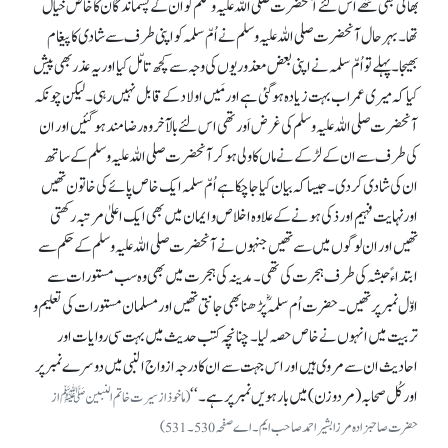
بھائی بھی تھے اس لئے آنحضرت صلی اللہ علیہ وسلم کو ان کے پسماندگان کا خاص خیال
تھا۔ بہرحال آنحضرت صلی اللہ علیہ وسلم نے اُمّ سلمہ کو اپنی طرف سے شادی کا پیغام
بھیجا۔ پہلے تواُمّ سلمہ نے اپنی بعض معذوریوں کی وجہ سے کچھ تامّل کیا اور یہ عذر بھی پیش
کیا کہ میری عمر اب بہت زیادہ ہو گئی ہے اور مَیں اولاد کے قابل نہیں رہی۔ لیکن چونکہ
آنحضرت صلی اللہ علیہ وسلم کی غرض اَور تھی اس لئے بالآخر وہ رضا مند ہو گئیں اور ان
کی طرف سے ان کے لڑکے نے ماں کا ولی ہو کر آنحضرت صلی اللہ علیہ وسلم کے ساتھ
ان کی شادی کر دی۔ جیساکہ بیان کیا جا چکا ہے اُمّ سلمہ ایک خاص پائے کی خاتون تھیں
اور نہایت فہیم اور ذکی ہونے کے علاوہ اخلاص و ایمان میں بھی ایک اعلیٰ مرتبہ رکھتی
تھیں اور ان لوگوں میں سے تھیں جنہوں نے آنحضرت صلی اللہ علیہ وسلم کے حکم سے
ابتداء ً حبشہ کی طرف ہجرت کی تھی۔ مدینہ کی ہجرت میں بھی وہ سب مستورات سے
اوّل نمبر پر تھیں۔ حضرت اُم سلمہؓ پڑھنا بھی جانتی تھیں اور مسلمان مستورات کی تعلیم و
تربیت میں انہوں نے خاص حصہ لیا۔ چنانچہ کتب حدیث میں بہت سی روایات اور
احادیث ان سے مروی ہیں اور اس جہت سے ان کا درجہ ازواج النبی میں دوسرے نمبر پر
اور کُل صحابہ (مردو زن) میں بارہویں نمبر پر ہے۔‘‘
(ماخوذ از سیرت خاتم النبینﷺ از
حضرت صاحبزادہ مرزا بشیر احمد صاحب ایم۔ اے صفحہ530۔ 531)