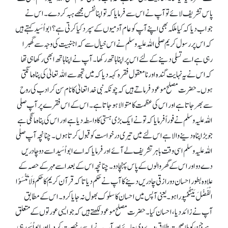
پاس تشریف لائے تو آپ نے اس سے فرمایا کہ تو اپنا نفس مجھے ہبہ کر دے۔ اس نے
جواب دیا کہ کیا ملکہ بھی اپنے آپ کو عام آدمیوں کے سپرد کیا کرتی ہے؟ ابواُسَید کہتے ہیں
کہ اس پر رسول کریم صلی اللہ علیہ وسلم نے اس خیال سے کہ اجنبیت کی وجہ سے گھبرا
رہی ہے اسے تسلی دینے کے لئے اس پر اپنا ہاتھ رکھا۔ آپ نے اپنا ہاتھ ابھی رکھا ہی تھا
کہ اس نے یہ نہایت گندہ اور نامعقول فقرہ کہہ دیا کہ میں تجھ سے اللہ تعالیٰ کی پناہ مانگتی
ہوں۔ حضرت مصلح موعود فرماتے ہیں کہ چونکہ نبی خدا تعالیٰ کا نام سن کر ادب کی روح
سے بھر جاتا ہے اور اس کی عظمت کا متوالا ہو جاتا ہے۔ اس کے اس فقرے پر آپ صلی
اللہ علیہ وسلم نے فوراً فرمایا کہ تو نے ایک بڑی ہستی کا واسطہ دیا ہے اور اس کی پناہ مانگی ہے
جو بڑا پناہ دینے والا ہے اس لئے میں تیری درخواست کو قبول کرتا ہوں۔ چنانچہ آپ صلی
اللہ علیہ وسلم اسی وقت باہر تشریف لے آئے اور فرمایا کہ اے ابواُسَید اسے دو چادریں
دے دو اور اس کے گھر والوں کے پاس پہنچا دو۔ چنانچہ اس کے بعد اسے مہر کے حصہ کے
علاوہ بطور احسان دورازقی چادریں دینے کا آپ نے حکم دیا تا کہ قرآن کریم کا حکم وَلَا تَنْسَوُا
الْفَضْلَ بَیْنَکُمْپورا ہو۔ یعنی آپس میں احسان کا سلوک بھول نہ جایا کرو۔ اس کے مطابق
آپ نے زائد دیا، احسان کیا۔ حضرت مصلح موعود لکھتے ہیں کہ جو ایسی عورتوں کے متعلق
ہے جن کو بلا صحبت طلاق دے دی جائے اور آپ نے اسے رخصت کر دیا اور ابواُسَید ہی