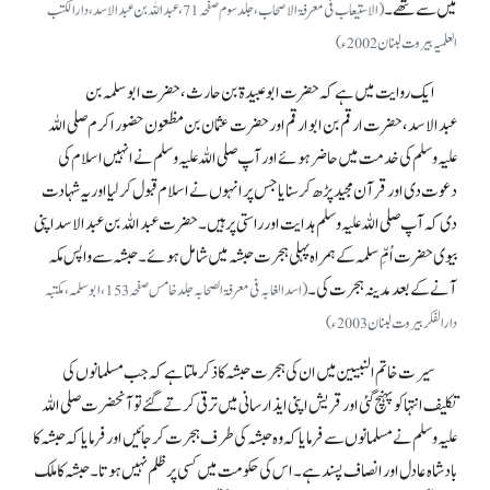
میں سے تھے۔
(الاستیعاب فی معرفۃ الاصحاب، جلد سوم صفحہ 71، عبد اللہ بن عبد الاسد، دارالکتب
العلمیہ بیروت لبنان 2002ء)
ایک روایت میں ہے کہ حضرت ابوعبیدۃ بن حارث، حضرت ابوسلمہ بن
عبدالاسد، حضرت ارقم بن ابو ارقم اور حضرت عثمان بن مظعون حضور اکرم صلی اللہ
علیہ وسلم کی خدمت میں حاضر ہوئے اور آپ صلی اللہ علیہ وسلم نے انہیں اسلام کی
دعوت دی اور قرآن مجید پڑھ کر سنایا جس پر انہوں نے اسلام قبول کر لیا اور یہ شہادت
دی کہ آپ صلی اللہ علیہ وسلم ہدایت اور راستی پر ہیں۔ حضرت عبداللہ بن عبدالاسد اپنی
بیوی حضرت اُمِّ سلمہ کے ہمراہ پہلی ہجرت حبشہ میں شامل ہوئے۔ حبشہ سے واپس مکہ
آنے کے بعد مدینہ ہجرت کی۔
(اسد الغابہ فی معرفۃ الصحابہ جلد خامس صفحہ 153، ابو سلمہ، مکتبہ
دارالفکر بیروت لبنان 2003ء)
سیرت خاتم النبیین میں ان کی ہجرت حبشہ کا ذکر ملتا ہے کہ جب مسلمانوں کی
تکلیف انتہا کو پہنچ گئی اور قریش اپنی ایذا رسانی میں ترقی کرتے گئے تو آنحضرت صلی اللہ
علیہ وسلم نے مسلمانوں سے فرمایا کہ وہ حبشہ کی طرف ہجرت کر جائیں اور فرمایا کہ حبشہ کا
بادشاہ عادل اور انصاف پسند ہے۔ اس کی حکومت میں کسی پر ظلم نہیں ہوتا۔ حبشہ کا ملک