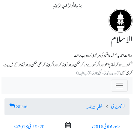
بِسۡمِ اللّٰہِ الرَّحۡمٰنِ الرَّحِیۡمِ
الاسلام
جماعت احمدیہ مسلمہ عالمگیر کی مرکزی اُردو ویب سائٹ
’’کھڑے ہو کر نماز پڑھو اور اگر کھڑے ہوکر ممکن نہ ہو تو بیٹھ کر اور اگر بیٹھ کر بھی ممکن نہ ہو تو پہلو کے بل لیٹ
کر ہی سہی‘‘
(حدیث نبویؐ، صحیح بخاری، کتاب الجمعة)
لائبریری
Share
خطبات جمعہ
< 6؍ جولائی 2018ء
20؍ جولائی 2018ء >