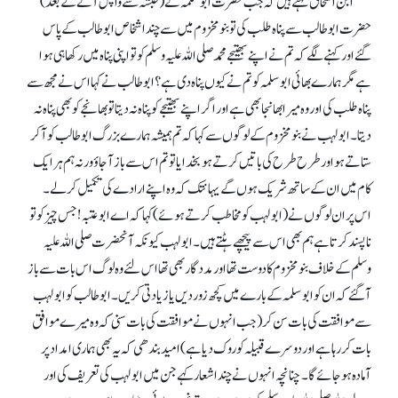
ابن اسحاق کہتے ہیں کہ جب حضرت ابوسلمہ نے (حبشہ سے واپس آنے کے بعد)
حضرت ابوطالب سے پناہ طلب کی تو بنو مخزوم میں سے چند اشخاص ابوطالب کے پاس
گئے اور کہنے لگے کہ تم نے اپنے بھتیجے محمد صلی اللہ علیہ وسلم کو تو اپنی پناہ میں رکھا ہی ہوا
ہے مگر ہمارے بھائی ابوسلمہ کو تم نے کیوں پناہ دی ہے؟ ابوطالب نے کہا اس نے مجھ سے
پناہ طلب کی اور وہ میرا بھانجا بھی ہے اور اگر اپنے بھتیجے کو پناہ نہ دیتا تو بھانجے کو بھی پناہ نہ
دیتا۔ ابولہب نے بنو مخزوم کے لوگوں سے کہا کہ تم ہمیشہ ہمارے بزرگ ابوطالب کو آ کر
ستاتے ہو اور طرح طرح کی باتیں کرتے ہو بخدا یا تو تم اس سے باز آ جاؤ ورنہ ہم ہر ایک
کام میں ان کے ساتھ شریک ہوں گے یہانتک کہ وہ اپنے ارادے کی تکمیل کر لے۔
اس پر ان لوگوں نے (ابولہب کو مخاطب کرتے ہوئے) کہا کہ اے ابوعتبہ! جس چیز کو تو
ناپسند کرتا ہے ہم بھی اس سے پیچھے ہٹتے ہیں۔ ابولہب کیونکہ آنحضرت صلی اللہ علیہ
وسلم کے خلاف بنو مخزوم کا دوست تھا اور مددگار بھی تھا اس لئے وہ لوگ اس بات سے باز
آ گئے کہ ان کو ابوسلمہ کے بارے میں کچھ زور دیں یا زیادتی کریں۔ ابوطالب کو ابو لہب
سے موافقت کی بات سن کر (جب انہوں نے موافقت کی بات سنی کہ وہ میرے موافق
بات کر رہا ہے اور دوسرے قبیلہ کو روک دیا ہے) امید بندھی کہ یہ بھی ہماری امداد پر
آمادہ ہو جائے گا۔ چنانچہ انہوں نے چند اشعار کہے جن میں ابولہب کی تعریف کی اور