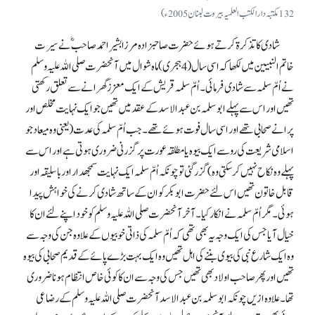
132 مکتبہ دارالکتب العلمیہ بیروت لبنان 2005ء)
شادی کا تذکرۃ کرتے ہوئے حضرت صاحبزادہ مرزا بشیر احمد صاحبؓ نے سیرت
خاتم النبیین میں لکھا کہ اسی سال (4ہجری) ماہ شوال میں آنحضرت صلی اللہ علیہ وسلم
نے اُمّ سلمہ سے شادی فرمائی۔ اُمّ سلمہ قریش کے ایک معزز گھرانے سے تعلق رکھتی
تھیں اور اس سے پہلے ابوسلمہ بن عبدالاسد کے عقد میں تھیں جو ایک نہایت مخلص اور
پرانے صحابی تھے اور اسی سال فوت ہوئے تھے۔ جب اُمّ سلمہ کی عدت (یعنی وہ میعاد جو
اسلامی شریعت کی رو سے ایک بیوہ یا مطلقہ عورت پر گزرنی ضروری ہوتی ہے اور اس سے
پہلے وہ نکاح نہیں کر سکتی وہ) گزر گئی تو چونکہ اُمّ سلمہ ایک نہایت سمجھدار اور باسلیقہ اور
قابل خاتون تھیں اس لئے حضرت ابوبکر کو ان کے ساتھ شادی کرنے کی خواہش پیدا
ہوئی۔ مگر اُمّ سلمہ نے انکار کیا۔ آخر آنحضرت صلی اللہ علیہ وسلم کو خود اپنے لئے ان کا
خیال آیا جس کی ایک وجہ یہ بھی تھی کہ اُمّ سلمہ کی ذاتی خوبیوں کے علاوہ جن کی وجہ سے
وہ ایک شارع نبی کی بیوی بننے کی اہل تھیں وہ ایک بہت بڑے پائے کے قدیم صحابی کی بیوہ
تھیں اور پھر صاحب اولاد بھی تھیں جس کی وجہ سے ان کا کوئی خاص انتظام ہونا ضروری
تھا۔ علاوہ ازیں چونکہ ابوسلمہ بن عبدالاسد آنحضرت صلی اللہ علیہ وسلم کے رضاعی