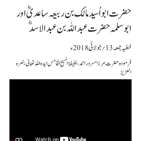
حضرت ابو اُسید مالک بن ربیعہ ساعدیؓ اور
ابوسلمہ حضرت عبد اللہ بن عبد الاسدؓ
خطبہ جمعہ 13؍ جولائی 2018ء
فرمودہ حضرت مرزا مسرور احمد، خلیفۃ المسیح الخامس ایدہ اللہ تعالیٰ بنصرہ
العزیز