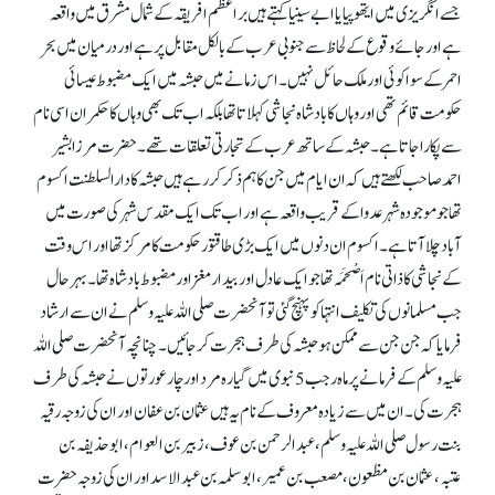
جسے انگریزی میں ایتھوپیا یا ابے سینیا کہتے ہیں براعظم افریقہ کے شمال مشرق میں واقعہ
ہے اور جائے وقوع کے لحاظ سے جنوبی عرب کے بالکل مقابل پر ہے اور درمیان میں بحر
احمر کے سوا کوئی اور ملک حائل نہیں۔ اس زمانے میں حبشہ میں ایک مضبوط عیسائی
حکومت قائم تھی اور وہاں کا بادشاہ نجاشی کہلاتا تھا بلکہ اب تک بھی وہاں کا حکمران اسی نام
سے پکارا جاتا ہے۔ حبشہ کے ساتھ عرب کے تجارتی تعلقات تھے۔ حضرت مرزا بشیر
احمد صاحب لکھتے ہیں کہ ان ایام میں جن کا ہم ذکر کر رہے ہیں حبشہ کا دارالسلطنت اکسوم
تھا جو موجودہ شہر عدوا کے قریب واقعہ ہے اور اب تک ایک مقدس شہر کی صورت میں
آباد چلا آتا ہے۔ اکسوم ان دنوں میں ایک بڑی طاقتور حکومت کا مرکز تھا اور اس وقت
کے نجاشی کا ذاتی نام اَصْحَمَہ تھا جو ایک عادل اور بیدار مغز اور مضبوط بادشاہ تھا۔ بہرحال
جب مسلمانوں کی تکلیف انتہا کو پہنچ گئی تو آنحضرت صلی اللہ علیہ وسلم نے ان سے ارشاد
فرمایا کہ جن جن سے ممکن ہو حبشہ کی طرف ہجرت کر جائیں۔ چنانچہ آنحضرت صلی اللہ
علیہ وسلم کے فرمانے پر ماہ رجب 5 نبوی میں گیارہ مرد اور چار عورتوں نے حبشہ کی طرف
ہجرت کی۔ ان میں سے زیادہ معروف کے نام یہ ہیں عثمان بن عفان اور ان کی زوجہ رقیہ
بنت رسول صلی اللہ علیہ وسلم، عبدالرحمن بن عوف، زبیر بن العوام، ابو حذیفہ بن
عتبہ، عثمان بن مظعون، مصعب بن عمیر، ابوسلمہ بن عبدالاسد اور ان کی زوجہ حضرت