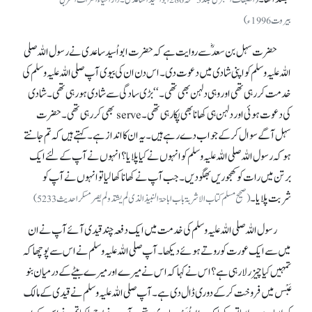
بیروت 1996ء)
حضرت سہل بن سعدؓ سے روایت ہے کہ حضرت ابو اُسید ساعدی نے رسول اللہ صلی
اللہ علیہ وسلم کو اپنی شادی میں دعوت دی۔ اس دن ان کی بیوی آپ صلی اللہ علیہ وسلم کی
خدمت کر رہی تھی اور وہی دلہن بھی تھی۔‘‘ بڑی سادگی سے شادی ہو رہی تھی۔ شادی
کی دعوت ہوئی اور دلہن ہی کھانا بھی پکا رہی تھی۔ serve بھی کر رہی تھی۔ حضرت
سہل آگے سوال کر کے جواب دے رہے ہیں۔ یہ ان کاانداز ہے۔ کہتے ہیں کہ تم جانتے
ہو کہ رسول اللہ صلی اللہ علیہ وسلم کو انہوں نےکیا پلایا؟ انہوں نے آپ کے لئے ایک
برتن میں رات کو کھجوریں بھگو دیں۔ جب آپ نے کھانا کھا لیا تو انہوں نے آپ کو
شربت پلایا۔
(صحیح مسلم کتاب الاشربۃ باب اباحۃ النبیذ الذی لم یشتد و لم یصر مسکرا حدیث 5233)
رسول اللہ صلی اللہ علیہ وسلم کی خدمت میں ایک دفعہ چند قیدی آئے آپ نے ان
میں سے ایک عورت کو روتے ہوئے دیکھا۔ آپ صلی اللہ علیہ وسلم نے اس سے پوچھا کہ
تمہیں کیا چیز رلا رہی ہے؟ اس نے کہا کہ اس نے میرے اور میرے بیٹے کے درمیان بنو
عَبْس میں فروخت کر کے دوری ڈال دی ہے۔ آپ صلی اللہ علیہ وسلم نے قیدی کے مالک