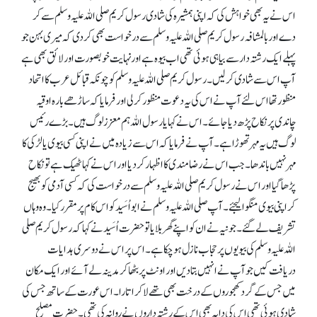
اس نے یہ بھی خواہش کی کہ اپنی ہمشیرہ کی شادی رسول کریم صلی اللہ علیہ وسلم سے کر
دے اور بالمشافہ رسول کریم صلی اللہ علیہ وسلم سے درخواست بھی کر دی کہ میری بہن جو
پہلے ایک رشتہ دار سے بیاہی ہوئی تھی اب بیوہ ہے اور نہایت خوبصورت اور لائق بھی ہے
آپ اس سے شادی کر لیں۔ رسول کریم صلی اللہ علیہ وسلم کو چونکہ قبائل عرب کا اتحاد
منظور تھا اس لئے آپ نے اس کی یہ دعوت منظور کر لی اور فرمایا کہ ساڑھے بارہ اوقیہ
چاندی پر نکاح پڑھ دیا جائے۔ اس نے کہا یا رسول اللہ ہم معزز لوگ ہیں۔ بڑے رئیس
لوگ ہیں یہ مہر تھوڑا ہے۔ آپ نے فرمایا کہ اس سے زیادہ میں نے اپنی کسی بیوی یا لڑکی کا
مہر نہیں باندھا۔ جب اس نے رضامندی کا اظہار کر دیا اور اس نے کہا ٹھیک ہے تو نکاح
پڑھا گیا اور اس نے رسول کریم صلی اللہ علیہ وسلم سے درخواست کی کہ کسی آدمی کو بھیج
کر اپنی بیوی منگوا لیجئے۔ آپ صلی اللہ علیہ وسلم نے ابواُسَید کواس کام پر مقرر کیا۔ وہ وہاں
تشریف لے گئے۔ جونیہ نے ان کو اپنے گھر بلایا تو حضرت اُسَیدنے کہا کہ رسول کریم صلی
اللہ علیہ وسلم کی بیویوں پر حجاب نازل ہو چکا ہے۔ اس پر اس نے دوسری ہدایات
دریافت کیں جو آپ نے انہیں بتا دیں اور اونٹ پر بٹھا کر مدینہ لے آئے اور ایک مکان
میں جس کے گرد کھجوروں کے درخت بھی تھے لا کر اتارا۔ اس عورت کے ساتھ جس کی
شادی ہوئی تھی اس کی دایہ بھی اس کے رشتہ داروں نے روانہ کی تھی۔ حضرت مصلح