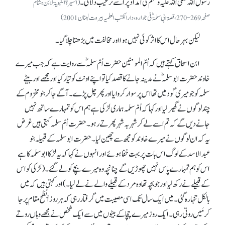
رسول اللہ صلی اللہ علیہ وسلم کی امداد پر اسے ترغیب دلائی۔
(السیرۃ النبویۃ لابن ہشام
صفحہ 269-270، قصۃابی سلمۃؓ فی جوارہ، دارالکتب العلمیہ بیروت لبنان2001)
لیکن بہرحال اس کا اثر کوئی نہیں ہوا اور مخالفت میں بڑھتا چلا گیا۔
ابن اسحاق کہتے ہیں کہ اُمّ المومنین حضرت اُمّ سلمہؓ سے روایت ہے کہ جب میرے
خاوند حضرت ابوسلمہؓ نے مدینہ جانے کا قصد کیا تو اپنے اونٹ کو تیار کیا اور مجھے اور بیٹے
سلمہ کو جو میری گود میں تھا اس پر سوار کروایا اور پھر چل پڑے۔ آگے جا کر بنو مخزوم کے
چند لوگوں نے گھیر لیا اور کہا کہ اُمّ سلمہ ہماری لڑکی ہے ہم اس کو تمہارے ساتھ نہیں
جانے دیں گے کہ تم اسے لے کر شہر بہ شہر پھرتے رہو۔ حضرت اُمّ سلمہ کہتی ہیں غرض
یہ کہ ان لوگوں نے میرے خاوند کو مجھ سے چھین لیا۔ حضرت ابو سلمہ کے قبیلہ بنو
عبدالاسد کے لوگ اس بات پر بہت خفا ہوئے اور انہوں نے کہا کہ یہ لڑکا ابوسلمہ کا ہے
اس کو ہم تمہارے پاس نہیں چھوڑیں گے چنانچہ وہ میرے بچے کو لے گئے۔ (لڑکی کو اس
کے قبیلے نے رکھ لیا اور جو بچہ تھا وہ مردکے قبیلے والے نے لے لیا۔) اور کہتی ہیں کہ میں
بالکل تنہا رہ گئی۔ میں ایک سال تک اسی مصیبت میں گرفتار رہی کہ ہر روز اَبْطَح مقام پر جا
کر مَیں روتی رہی۔ ایک روز میرے چچا کے بیٹوں میں سے ایک شخص نے مجھے وہاں روتے