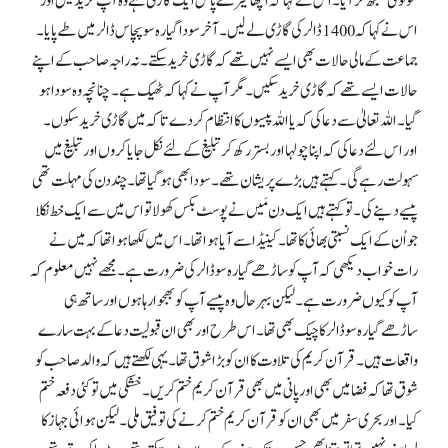
مولوی سمجھ کر آیا۔ اس نے کہا کہ اچھا میرے پاس ایک گاڑی ہے وہ آپ خرید لیں اور
اس نے کہا کہ 1400ڈالر کی گاڑی لے لیں۔ آخر سودا گیارہ سو پچاس ڈالر میں طے پایا۔
جماعت کے مالی حالات بھی ایسے نہیں تھے کہ گاڑی خرید سکتے۔ نہ راجہ صاحب کے اپنے
حالات ایسے تھے کہ گاڑی خرید سکیں۔ مگر آپ نے کہا کہ ٹھیک ہے۔ چنانچہ وہ سودا ہو
گیا۔ اللہ تعالیٰ سے دعا کی کہ یا اللہ پیسوں کا انتظام کر دے تا کہ میں گاڑی خرید سکوں۔
اور اس لئے دعا کی کہ اپنا چولہا اور بستر رکھ کر تبلیغ کے لئے نکل جایا کروں اور تبلیغ میں
سہولت رہے گی۔ کہتے ہیں بڑے پریشان تھے۔ سودا بھی ہو گیا تھا۔ چند دن کی مہلت تھی
پیسے دینے کی۔ تو کہتے ہیں ایک دن مَیں نے پوسٹ بکس کھولا تو اس میں سے ایک خط نکلا
جواُن کے ایک نسبتی بھائی کا تھا۔ کینیڈا سے آیا ہوا تھا۔ اس میں لکھا ہوا تھا کہ میں نے
رات خواب دیکھی کہ آپ کو ساڑھے گیارہ سو ڈالر کی ضرورت ہے۔ مجھے نہیں معلوم کہ
آپ کو کیوں ضرورت ہے۔ لیکن بہرحال وہ پیسے آپ کو بھجوا رہا ہوں اور ساتھ ہی
ساڑھے گیارہ سو ڈالر کاچیک بھی تھا۔ اس طرح اور بھی ان قبولیت دعا کےبہت سارے
واقعات ہیں۔ قرآن کریم کی تلاوت کا ان کو بڑا شوق تھا۔ یہی لکھتے ہیں کہ والد صاحب کو
شوق تھا کہ فضا میں بھی اور پانی میں بھی قرآن کریم ختم کریں۔ خشکی میں تو کئی دفعہ ختم
کیا۔ اور بحری سفر میں بھی ان کو قرآن کریم ختم کرنے کی توفیق ملی۔ لیکن ہوائی جہاز کا