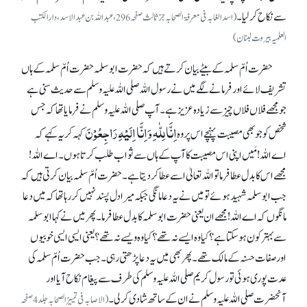
سے نکاح کر لیا۔
(اسدالغابہ فی معرفۃ الصحابہ جز ثالث صفحہ296، عبداللہ بن عبدالاسد، دارالکتب
العلمیہ بیروت لبنان)
حضرت اُمّ سلمہ کے بیٹے بیان کرتے ہیں کہ حضرت ابوسلمہ حضرت اُمّ سلمہ کے ہاں
تشریف لائے اور فرمانے لگے میں نے رسول اللہ صلی اللہ علیہ وسلم سے حدیث سنی ہے
جو مجھے فلاں فلاں چیز سے زیادہ عزیز ہے۔ آپ صلی اللہ علیہ وسلم نے فرمایا تھا کہ جس
اِنَّا لِلّٰہِ وَاِنَّا اِلَیْہِ رَاجِعُوْنَ
شخص کو جو بھی مصیبت پہنچے اس پر وہ
کہہ کر یہ کہے کہ
اے اللہ! مَیں اپنی اس مصیبت کا آپ کے ہاں سے ثواب طلب کرتا ہوں۔ اے اللہ!
مجھے اس کا بدل عطا فرما تو اللہ تعالیٰ اسے عطا کر دیتا ہے۔ حضرت اُمّ سلمہ بیان کرتی ہیں کہ
جب ابوسلمہ شہید ہوئے تو میں نے یہ دعا مانگی جبکہ میرا دل پسندنہیں کر رہا تھا کہ میں دعا
مانگوں کہ اے اللہ! مجھے ان یعنی حضرت ابوسلمہ کا بدل عطا فرما۔ پھر میں نے کہا ابوسلمہ
سے بہتر کون ہو سکتا ہے؟ کیا وہ ایسے نہ تھے؟ کیا وہ ویسے نہ تھے؟ یعنی ایسی ایسی خوبیوں
اور صفات حسنہ کے مالک تھے۔ پھر بھی میں یہ دعا پڑھتی رہی۔ جب حضرت اُمّ سلمہ کی
عدت پوری ہوئی تو رسول کریم صلی اللہ علیہ وسلم کی طرف سے پیغام نکاح آیا اور
آنحضرت صلی اللہ علیہ وسلم نے ان کے ساتھ شادی کر لی۔
(الاصابہ فی تمییز الصحابہ جلد 4 صفحہ