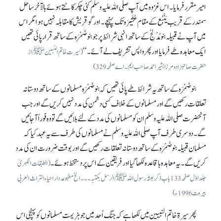
امیر مقرر فرمایا۔ اس غزوہ میں آپ صلی اللہ علیہ وسلم کئی چکر کاٹتے ہوئے بالآخر ساحل
سمندر کے قریب یَنْبُع کے مقام عُشَیْرَہ تک پہنچے۔ اور گو قریش کا مقابلہ نہیں ہوا مگر اس
میں آپ نے قبیلہ بنو مُدْلِجْ کے ساتھ انہی شرائط پر جو بنو ضَمْرَہ کے ساتھ قرار پائی تھیں
ایک معاہدہ طے فرمایا اور پھر واپس تشریف لے آئے۔‘‘
(سیرت خاتم النبینﷺ از
حضرت صاحبزادہ مرزا بشیر احمد صاحب ایم۔ اے صفحہ329)
بنو ضَمْرَہ کے ساتھ یہ شرائط طے پائی تھیں کہ بنو ضَمْرَہ مسلمانوں کے ساتھ دوستانہ
تعلقات رکھیں گے اور مسلمانوں کے خلاف کسی دشمن کی مددنہیں کریں گے اور جب
آنحضرت صلی اللہ علیہ وسلم ان کو مسلمانوں کی مدد کے لئے بلائیں گے تو وہ فوراً آ جائیں
گے۔ دوسری طرف آپ صلی اللہ علیہ وسلم نے مسلمانوں کی طرف سے یہ عہد کیا کہ
مسلمان قبیلہ بنو ضَمْرَہ کے ساتھ دوستانہ تعلقات رکھیں گے اور بوقت ضرورت ان کی مدد
کریں گے۔ یہ معاہدہ باقاعدہ لکھا گیا اور فریقین کے اس پر دستخط ہوئے۔
(الطبقات الکبریٰ
جلد اوّل صفحہ 133 باب ذکر بعثہ رسول اللہﷺ الرسل بکتبہ۔ ۔ ۔ الخ مطبوعہ دار احیاء التراث العربی
بیروت 1996ء)
پھر سیرۃ خاتم النبیین میں لکھا ہے کہ جنگ اُحد میں جو ہزیمت مسلمانوں کو پہنچی اس