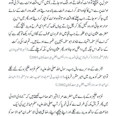
منزل پر پہنچتے تواونٹ کو بٹھاتے اور الگ ہو جاتے۔) میں جس وقت اونٹ سے اترتی تو وہ
اونٹ پر سے اس کا کجاوہ اتار کر اسے درخت سے باندھ دیتے اور علیحدہ درخت کے سائے
میں جا کر سو جاتے۔ جب چلنے کا وقت ہوتا تو وہ اونٹ کو تیار کر دیتے اور پھر میں اس پر
سوار ہو جاتی اور وہ نکیل پکڑ کر چل پڑتے یہاں تک کہ ہم اسی طرح مدینہ پہنچ گئے۔
حضرت عثمان بن ابوطلحہ نے جب قبا میں بنو عمرو بن عوف کے گاؤں کو دیکھا تو مجھ سے کہا
کہ اے اُمّ سلمہ! تمہارے خاوند ابو سلمہ یہیں پر ٹھہرے ہوئے ہیں۔ تم خدا کی برکت
کے ساتھ اس جگہ میں داخل ہو جاؤ اور پھر عثمان واپس مکّہ کو چلے گئے۔
(السیرۃ النبویۃ لابن
ہشام صفحہ 333، ذکر المہاجرین الی المدینہ، دارالکتب العلمیہ بیروت لبنان2001)
ہجرت کے دوسرے سال جب رسول اللہ صلی اللہ علیہ وسلم غزوہ عُشَیْرَہ کے لئے نکلے
تو ابو سلمہ کو مدینہ میں امیر مقرر فرمایا۔
(الاستیعاب فی معرفۃ الاصحاب، جلد سوم صفحہ 71، عبد اللہ
بن عبد الاسد، دارالکتب العلمیہ بیروت لبنان 2002ء)
غزوہ عُشَیْرَہ کے بارے میں حضرت مرزا بشیر احمد صاحب لکھتے ہیں کہ ’’جمادی الاولیٰ
میں پھر قریش مکہ کی طرف سے کوئی خبر پاکر آپ صلی اللہ علیہ وسلم مہاجرین کی ایک
جماعت کے ساتھ مدینہ سے نکلے اور اپنے پیچھے اپنے رضاعی بھائی ابو سلمہ بن عبدالاسد کو