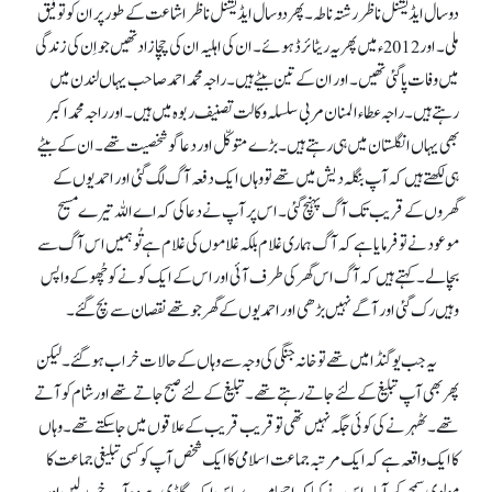
دو سال ایڈیشنل ناظر رشتہ ناطہ۔ پھر دو سال ایڈیشنل ناظر اشاعت کے طور پر ان کو توفیق
ملی۔ اور 2012ء میں پھر یہ ریٹائرڈ ہوئے۔ ان کی اہلیہ ان کی چچا زاد تھیں جو اِن کی زندگی
میں وفات پا گئی تھیں۔ اور ان کے تین بیٹے ہیں۔ راجہ محمد احمد صاحب یہاں لندن میں
رہتے ہیں۔ راجہ عطاء المنان مربی سلسلہ وکالت تصنیف ربوہ میں ہیں۔ اور راجہ محمد اکبر
بھی یہاں انگلستان میں ہی رہتے ہیں۔ بڑے متوکّل اور دعا گو شخصیت تھے۔ ان کے بیٹے
ہی لکھتے ہیں کہ آپ بنگلہ دیش میں تھے تو وہاں ایک دفعہ آگ لگ گئی اور احمدیوں کے
گھروں کے قریب تک آگ پہنچ گئی۔ اس پر آپ نے دعا کی کہ اے اللہ تیرے مسیح
موعودنے تو فرمایا ہے کہ آگ ہماری غلام بلکہ غلاموں کی غلام ہے تُو ہمیں اس آگ سے
بچا لے۔ کہتے ہیں کہ آگ اس گھر کی طرف آئی اور اس کے ایک کونے کو چُھو کے واپس
وہیں رک گئی اور آگے نہیں بڑھی اور احمدیوں کے گھر جو تھے نقصان سے بچ گئے۔
یہ جب یوگنڈا میں تھے تو خانہ جنگی کی وجہ سے وہاں کے حالات خراب ہو گئے۔ لیکن
پھر بھی آپ تبلیغ کے لئے جاتے رہتے تھے۔ تبلیغ کے لئے صبح جاتے تھے اور شام کو آتے
تھے۔ ٹھہرنے کی کوئی جگہ نہیں تھی تو قریب قریب کے علاقوں میں جا سکتے تھے۔ وہاں
کا ایک واقعہ ہے کہ ایک مرتبہ جماعت اسلامی کا ایک شخص آپ کو کسی تبلیغی جماعت کا