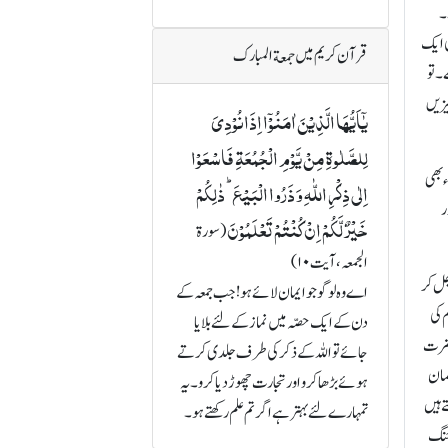
۔
ی ایک
قرآن کریم میں جمعة المبارک
۔ تو
یزیں
یٰۤاَیُّہَا الَّذِیۡنَ اٰمَنُوۡۤا اِذَا نُوۡدِیَ
لِلصَّلٰوۃِ مِنۡ یَّوۡمِ الۡجُمُعَۃِ فَاسۡعَوۡا
ء بھی
اِلٰی ذِکۡرِ اللّٰہِ وَ ذَرُوا الۡبَیۡعَ ؕ ذٰلِکُمۡ
ر
خَیۡرٌ لَّکُمۡ اِنۡ کُنۡتُمۡ تَعۡلَمُوۡنَ
(سورة
الجمعہ، آیت ۱۰)
جل کر
اے وہ لوگو جو ایمان لائے ہو! جب جمعہ کے
 کی
دن کے ایک حصّہ میں نماز کے لئے بلایا
حضرت
جائے تو اللہ کے ذکر کی طرف جلدی کرتے
مان
ہوئے بڑھا کرو اور تجارت چھوڑ دیا کرو۔ یہ
ے ہیں
تمہارے لئے بہتر ہے اگر تم علم رکھتے ہو۔
 جنگ