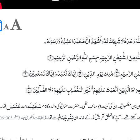
ا اللّٰہُ وَحْدَہٗ لَا شَرِیْکَ لَہٗ وَأَشْھَدُ أَنَّ مُحَمَّدًا عَبْدُہٗ وَ رَسُوْلُہٗ۔
اللّٰہِ مِنَ الشَّیْطٰنِ الرَّجِیْمِ-بِسۡمِ اللّٰہِ الرَّحۡمٰنِ الرَّحِیۡمِ﴿۱﴾
سُخَیْلَہ
عَنْبَسْ
ان بن مظعونؓ۔ ان کی کنیت ابوسائب تھی۔ حضرت عثمانؓ کی والدہ کا نام
بنت
تھا۔
بَنُو جُمَحْ
ت رکھتے تھے۔ آپؓ کا تعلق قریش مکہ کے خاندان
سے تھا۔
(الطبقات الکبریٰ جلد