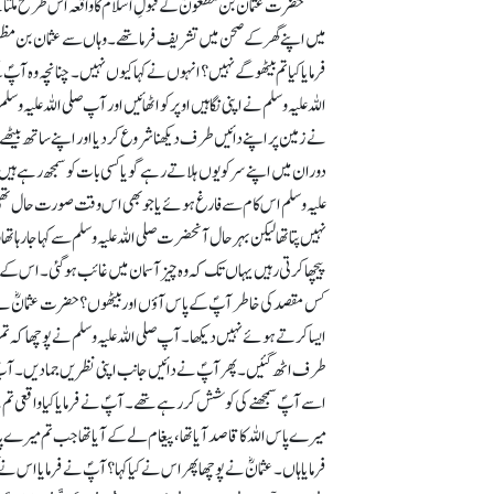
حضرت عثمان بن مظعونؓ کے قبولِ اسلام کا واقعہ اس طرح ملتا ہ
میں اپنے گھر کے صحن میں تشریف فرما تھے۔ وہاں سے عثمان بن مظعونؓ 
فرمایا کیا تم بیٹھو گے نہیں؟ انہوں نے کہا کیوں نہیں۔ چنانچہ وہ 
اللہ علیہ وسلم نے اپنی نگاہیں اوپر کو اٹھائیں اور آپ صلی اللہ علی
نے زمین پر اپنے دائیں طرف دیکھنا شروع کر دیا اور اپنے ساتھ بیٹھے
دوران میں اپنے سر کو یوں ہلاتے رہے گویا کسی بات کو سمجھ رہے ہ
علیہ وسلم اس کام سے فارغ ہوئے یا جو بھی اس وقت صورت حال تھی اس سے
نہیں پتا تھا لیکن بہرحال آنحضرت صلی اللہ علیہ وسلم سے کہا جا رہا تھا
پیچھا کرتی رہیں یہاں تک کہ وہ چیز آسمان میں غائب ہو گئی۔ اس کے 
کس مقصد کی خاطر آپؐ کے پاس آؤں اور بیٹھوں؟ حضرت عثمانؓ نے کہا
ایسا کرتے ہوئے نہیں دیکھا۔ آپ صلی اللہ علیہ وسلم نے پوچھا کہ ت
طرف اٹھ گئیں۔ پھر آپؐ نے دائیں جانب اپنی نظریں جما دیں۔ آپؐ مجھ
اسے آپؐ سمجھنے کی کوشش کر رہے تھے۔ آپؐ نے فرمایا کیا واقعی تم نے 
میرے پاس اللہ کا قاصد آیا تھا، پیغام لے کے آیا تھا جب تم میرے پ
فرمایا ہاں۔ عثمانؓ نے پوچھا پھر اس نے کیا کہا؟ آپؐ نے فرمایا اس نے کہ