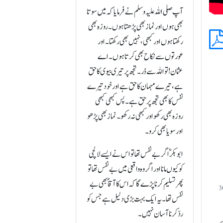
آپ صلی اللہ علیہ وسلم نے فرمایا کہ میں سوتا
بھی ہوں اور نماز بھی پڑھتا ہوں۔ روزہ بھی
رکھتا ہوں اور کبھی، نہیں بھی رکھتا۔ اور
عورتوں سے نکاح بھی کرتا ہوں۔ اے
عثمان! تو اللہ سے ڈر۔ تجھ پر تیری بیوی کا حق
ہے، تیرے مہمان کا حق ہے اور خود تیرے
نفس کا بھی تجھ پر حق ہے۔ پس کبھی کبھی
روزہ بھی رکھو اور کبھی نہ رکھو۔ نماز بھی پڑھو
اور سویا بھی کرو۔
ابوبکرؓ اگر بے نفس تھا تو اس نے ایسے لالچی
کو کیوں مانا اور اگر وہ واقعی میں بے نفس تھا تو
پھر تسلیم کرنا پڑے گا کہ اس کا آقاؐ بھی بے
 3 صفحہ 305-306
نفس تھا۔ یہ ایک بہت بڑی دلیل ہے جس کو
ردّ کرنا آسان نہیں۔