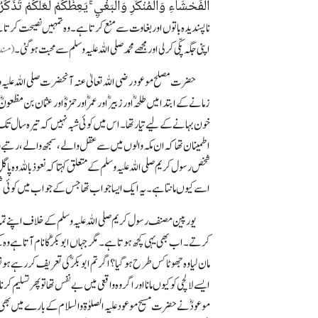
الْفَحْشَآءِ وَالْمُنْكَرِ وَالْبَغْيِ ۚ يَعِظُكُمْ لَعَلَّكُمْ تَذَكَّ
ناپسندیدہ باتوں اور بغاوت سے منع کرتا ہے۔ وہ تمہیں نصیحت کرتا
اپنی جگہ پکّی کر لی اور مجھے محمد صلی اللہ علیہ وسلم سے محبت ہو گئی۔
(مسند احمد بن حنبل جل
حضرت مصلح موعود رضی اللہ تعالیٰ عنہ آنحضرت صلی اللہ علیہ و
زمانے کے ابتدا میں طلحہؓ اور زبیرؓ اور عمرؓ اور حمزہؓ اور عثمان بن 
خون بہانے کے لیے تیار تھا۔ اس میں کوئی شبہ نہیں کہ تیرہ سال تک
اطمینان تھا کہ ان مکہ والوں میں سے عقل والے، سمجھ والے، رتبے
شخص رسول کریم صلی اللہ علیہ وسلم کے متعلق کہتا کہ نعوذ باللہ وہ 
اسے کیوں مانتا ہے۔ یہ ایک ایسا جواب تھا جس کے جواب میں کوئی ش
یورپین مصنف رسول کریم صلی اللہ علیہ وسلم کے خلاف اپنے تما
کرتے۔ اب بھی یہی کچھ ہوتا ہے۔ مگر جہاں ابوبکرؓ کا نام آتا ہے وہ
مان لیا وہ جھوٹا کس طرح ہو گیا؟ اگر تم ابوبکرؓ کی تعریف کر رہے ہو تو
ایسے لالچی کو کیوں مانا اور اگر وہ واقعی میں بے نفس تھا تو پھر تس
موعودؓ نے حضرت مسیح موعود علیہ الصلوٰۃ والسلام کے بارے میں بھی