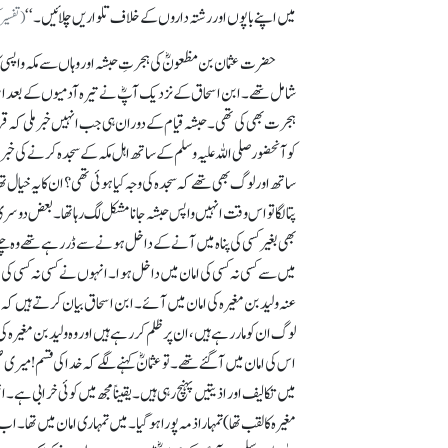
میں اپنے باپوں اور رشتہ داروں کے خلاف تلواریں چلائیں۔‘‘
(تفسیر کبیر ج
حضرت عثمان بن مظعونؓ کی ہجرتِ حبشہ اور وہاں سے مکہ واپسی ک
شامل تھے۔ ابن اسحاق کے نزدیک آپؓ نے تیرہ آدمیوں کے بعد اس
ہجرت بھی کی تھی۔ حبشہ قیام کے دوران ہی جب انہیں خبر ملی کہ 
کو آنحضور صلی اللہ علیہ وسلم کے ساتھ اہل مکہ کے سجدہ کرنے کی خ
ساتھ اور لوگ بھی تھے کہ سجدہ کی وجہ کیا ہوئی تھی؟ ان کا یہ خیال ت
پتا لگا تو اس وقت انہیں واپس حبشہ جانا مشکل لگ رہا تھا۔ بعض دوس
بھی بغیر کسی کی پناہ میں آنے کے داخل ہونے سے ڈر رہے تھے وہ چل
میں سے کسی نہ کسی کی امان میں داخل ہوا۔ انہوں نے کسی نہ کسی کی
عنہ ولید بن مغیرہ کی امان میں آئے۔ ابن اسحاق بیان کرتے ہیں کہ 
لوگ ان کو مار رہے ہیں، ان پر ظلم کر رہے ہیں اور وہ ولید بن مغیرہ 
اس کی امان میں آ گئے تھے۔ تو عثمانؓ کہنے لگے کہ خدا کی قسم! میر
میں تکالیف اور اذیتیں پہنچ رہی ہیں۔ یقیناً مجھ میں کوئی خرابی ہے
مغیرہ کا لقب تھا) تمہارا ذمہ پورا ہو گیا۔ میں تمہاری امان میں تھ