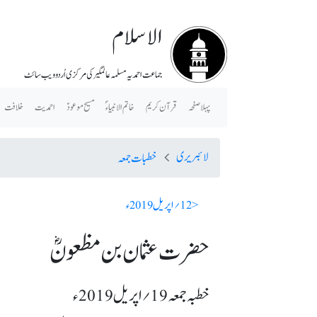
الاسلام
جماعت احمدیہ مسلمہ عالمگیر کی مرکزی اُردو ویب سائٹ
پہلا صفحہ
قرآن کریم
خاتم الانبیاء ؐ
مسیح موعودؑ
احمدیت
خلافت
لائبریری
خطبات جمعہ
< 12؍ اپریل 2019ء
حضرت عثمان بن مظعونؓ
خطبہ جمعہ 19؍ اپریل 2019ء