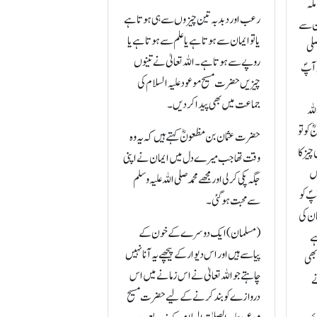
مکہ
رعب اور دبدبہ تین چیزوں سے ہی ہوتا ہے
ان سے
یا تو ایمان سے ہوتا ہے یا علم سے ہوتا ہے یا
صلی
روپے سے ہوتا ہے۔ اللہ تعالیٰ نے تینوں
ہ آپؐ
چیزیں حضرت مسیح موعود علیہ السلام کی
جماعت میں بھی پیدا کر دیں۔
لہ
کو تو
حضرت عثمان بن مظعونؓ کہتے ہیں کہ یہ وہ
چیز کا
وقت تھا جب میرے دل میں ایمان نے اپنی
یں
جگہ پکی کر لی اور مجھے محمد صلی اللہ علیہ وسلم
پؐ کو
سے محبت ہو گئی۔
ان کی
(مسلمان) ایک دوسرے کے خون کے
ہے
پیاسے ہیں اور اس دیوار کے پیچھے یہ آنا نہیں
بھی
چاہتے جو اللہ تعالیٰ نے اس زمانے میں اس
ے
دروازے کو بند کرنے کے لیے حضرت مسیح