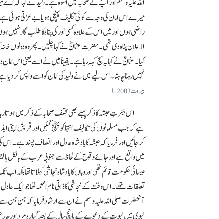
اللہ علیہ وسلم اور آپؐ کے صحابہؓ میں اسوہ ہے۔ ولیدنے کہا کہ ا
میرے اس امان کی وجہ سے کوئی تکلیف پہنچی ہو یا بے عزتی ہوئی ہے؟ ت
راضی ہوں اور میں اس کے علاوہ کسی اَور کی پناہ کا طلب گار نہیں ہوں
الاعلان پناہ دی تھی۔ حضرت عثمانؓ نے کہا چلیں۔ پھر وہ دونوں خانہ
کیا۔ عثمانؓ نے کہا یہ سچ کہہ رہا ہے۔ یقیناً میں نے اسے یعنی اس امان 
نہیں رہنا چاہتا۔ اس لیے میں نے ولید کی امان کو اسے واپس کر دی
بیروت2003ء)
اس ہجرتِ حبشہ کا ذکر پہلے بھی مختلف صحابہ کے ذکر میں ہوتا ر
ہے کہ جب مسلمانوں کی تکالیف انتہا کو پہنچ گئیں اور قریش اپنی ای
کر جائیں اور فرمایا کہ حبشہ کا بادشاہ عادل اور انصاف پسند ہے۔ اس کی 
میں واقع ہے اور جائے وقوع کے لحاظ سے جنوبی عرب کے بالکل بالمقا
عیسائی حکومت قائم تھی اور وہاں کا بادشاہ نجاشی کہلاتا تھا بلکہ اب
تعلقات تھے۔ اس وقت کے نجاشی کا ذاتی نام اصحمہ تھاجو ایک عادل، بڑ
آنحضرت صلی اللہ علیہ وسلم نے ان سے ارشاد فرمایا کہ جن جن سے م
نبوی میں نبوت کے دعوے کے پانچ سال کے بعد گیارہ مرد اور چار 