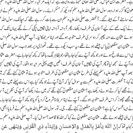
ے۔ حضرت ابن عباس رضی اللہ تعالیٰ عنہما سے روایت ہے کہ ایک مرتبہ رسول اللہ صلی اللہ علیہ وسلم 
کا گزر ہوا۔ وہ رسول اللہ صلی اللہ علیہ وسلم کو دیکھ کر مسکرائے۔ رسول اللہ صلی اللہ علیہ وسلم نے 
آپؐ کے سامنے آ کے بیٹھ گئے۔ آنحضرت صلی اللہ علیہ وسلم ان سے بات کر رہے تھے کہ اچانک رسول اللہ 
ہ وسلم نے ایک لمحے کے لیے آسمان کی طرف دیکھا۔ پھر آہستہ آہستہ اپنی نگاہیں نیچی کرنے لگے یہاں تک ک
 ہوئے عثمان سے منہ پھیر کر دوسری طرف متوجہ ہو گئے اور اپنا سر جھکا لیا۔ آپ صلی اللہ علیہ وسلم اس
یں۔ عثمان بن مظعونؓ پاس بیٹھے ہوئے تھے، یہ سب دیکھ رہے تھے۔ تھوڑی دیر بعد جب رسول اللہ صلی ال
 فارغ ہوئے اور جو کچھ آپؐ سے کہا جا رہا تھا، جو بظاہر لگ رہا تھا کہ کچھ کہا جا رہا ہے، حضرت عثمانؓ 
 وہ آپؐ نے سمجھ لیا تو پھر آپؐ کی نگاہیں آسمان کی طرف اٹھیں جیسے پہلی مرتبہ ہوا تھا۔ آپؐ کی نگاہیں کسی 
بعد آپ صلی اللہ علیہ وسلم پہلے کی طرح عثمان بن مظعونؓ کی طرف متوجہ ہوئے تو عثمانؓ کہنے لگے کہ م
، آنحضرت صلی اللہ علیہ وسلم سے یہ سو ال کیا کہ آج آپؐ نے جو کچھ کیا ہے اس سے پہلے میں نے آ
م نے مجھے کیا کرتے ہوئے دیکھا ہے؟ عثمان بن مظعونؓ کہنے لگے کہ میں نے دیکھا کہ آپؐ کی نظریں آسم
ے چھوڑ کر اس طرف متوجہ ہو گئے۔ آپؐ نے اپنا سر ہلانا شروع کر دیا گویا جو کچھ آپؐ سے کہا جا رہا 
ایسا محسوس کیا ہے؟ عثمان بن مظعونؓ کہنے لگے۔ جی۔ تو رسول اللہ صلی اللہ علیہ وسلم نے فرمایا ابھی ا
اس ہی بیٹھے ہوئے تھے۔ عثمان بن مظعونؓ نے کہا کہ اللہ کا قاصد؟ سوال کیا۔ آپ صلی اللہ علیہ وسلم ن
إِنَّ اللّٰهَ يَأْمُرُ بِالْعَدْلِ وَالْإِحْسَانِ وَإِيْتَآءِ ذِي الْقُرْبٰى وَيَنْهٰی عَنِ
ا یہ تھا کہ