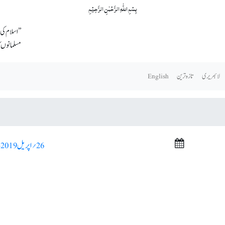
بِسۡمِ اللّٰہِ الرَّحۡمٰنِ الرَّحِیۡمِ
’’ اسلام کی
مسلمانوں کا
لائبریری
تازہ ترین
English
26؍ اپریل 2019ء >