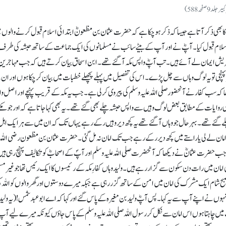
لد 9 صفحہ 588)
ا بھی ذکر آتا ہے جیسا کہ ذکر ہو چکا ہے کہ حضرت عثمان بن مظعونؓ ابتدائی اسلام قبول کرنے والوں 
لام قبول کیا۔ آپؓ نے اور آپ کے بیٹے سائب نے مسلمانوں کی ایک جماعت کے ساتھ حبشہ کی طرف 
قریش ایمان لے آئے ہیں۔ تب آپؓ واپس مکہ آ گئے تھے۔ ابن اسحاق بیان کرتے ہیں کہ جب مہاجرینِ
بر پہنچی تو یہ لوگ وہاں سے چل پڑے۔ اس کی تفصیل میں پہلے پچھلے خطبات میں بیان کر چکا ہوں اور ان
ھا کہ سب کفار نے آنحضور صلی اللہ علیہ وسلم کی پیروی کر لی ہے۔ جب یہ مکہ کے قریب پہنچے اور اصل واق
ری روایات کے مطابق بعض لوگ وہیں سے واپس حبشہ چلے بھی گئے تھے۔ یہ بھی کہا جاتا ہے کہ اور جو مک
ے گئے تھے۔ بہرحال جو وہاں آ گئے تھے یہ کچھ دیر وہیں رکے رہے یہاں تک کہ ان میں سے ہر ایک اہلِ 
 امان لے لی یا راستے میں کچھ دیر رکے رہے جب تک امان نہ مل گئی۔ حضرت عثمان بن مظعون رضی اللہ ت
جب حضرت عثمانؓ نے دیکھا کہ آنحضرت صلی اللہ علیہ وسلم اور آپؐ کے اصحابؓ کو تکالیف پہنچ رہی ہی
کی امان میں رات دن سکون سے گزار رہے ہیں۔ ولید وہاں کفار ِمکہ کے رئیسوں کا ایک رئیس تھا جو غیر مسل
ی صبح شام ایک مشرک کی امان میں امن کے ساتھ گزر رہی ہے جبکہ میرے دوستوں اور گھر والوں کو اللہ کی
۔ انہوں نے اپنے آپ سے یہ کہا۔ پس آپؓ ولید بن مغیرہ کے پاس گئے اور کہا کہ اے ابو عبدشمس! (یہ ولی
ا۔ اب میں چاہتا ہوں اس امان سے نکل کر رسول اللہ صلی اللہ علیہ وسلم کے پاس جاؤں کیونکہ میرے لیے آپ