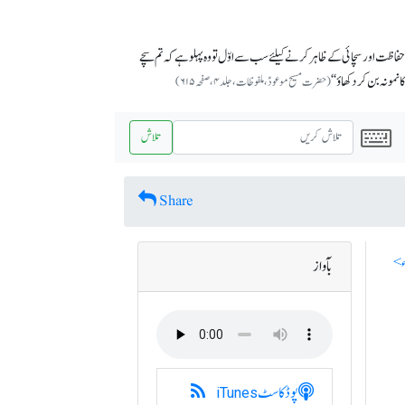
 حفاظت اور سچائی کے ظاہر کرنے کیلئے سب سے اوّل تو وہ پہلو ہے کہ تم سچے
 نمونہ بن کر دکھاؤ‘‘
(حضرت مسیح موعودؑ، ملفوظات، جلد ۴، صفحہ ۶۱۵)
تلاش
Share
بآواز
پوڈکاسٹ
iTunes