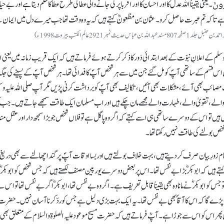
رُونَ
۔ یعنی یقیناً اللہ عدل کا اور احسان کا اور اقربا پر کی جانے والی عطا کی طرح عطا کا حکم دیتا ہے اور بے حیا
 ہے تا کہ تم عبرت حاصل کرو۔ عثمان بن مظعونؓ کہتے ہیں کہ یہ وہ وقت تھا جب میرے دل میں ایمان 
د 1صفحہ 807مسند عبداللہ بن عباس حدیث نمبر2921عالم الکتب بیروت 1998ء)
سلم کے اعلانِ نبوّت کے بعد ابتدائی دَور کا ذکر کرتے ہوئے فرماتے ہیں کہ ایک قریب زمانہ میں یعنی
مظعونؓ اس قسم کے ساتھی آپؐ کو مل گئے جن میں سے ہر شخص آپؐ کا فدائی تھا۔ ہر شخص آپؐ کے پسینے کی جگہ 
 مصائب بھی آئے، مشکلات بھی آئیں، تکالیف بھی آپؐ کو برداشت کرنی پڑیں مگر آپ صلی اللہ علیہ وسل
 والے، تقویٰ والے، طہارت والے مجھے مان چکے ہیں اور اب مسلمان ایک طاقت سمجھے جاتے ہیں۔ جب 
پاگل ہیں تو اس کے دوسرے ساتھی ہی اسے کہتے کہ اگر وہ پاگل ہے تو فلاں شخص جو بڑا سمجھ دار اور عقل م
خص بولنے کی طاقت نہیں رکھتا تھا۔
م زورِ بیان صرف کر دیتے ہیں، بہت خلاف بولتے ہیں اور بسا اوقات آپؐ پر گند اچھالنے سے بھی دریغ
 کہتے ہیں کہ ابو بکرؓ بڑا بے نفس تھا۔ اس پر بعض دوسرے یورپین مصنف لکھتے ہیں کہ جس شخص کو ابوبکرؓ
 جس کو ابوبکرؓ نے مانا وہ بھی یقیناً قابل ِتعریف ہے۔ اگر وہ بے نفس تھا، ابوبکرؓ اگر بے نفس تھا تو اس ن
لیم کرنا پڑے گا کہ اس کا آقاؐ بھی بے نفس تھا۔ یہ ایک بہت بڑی دلیل ہے جس کو ردّ کرنا آسان نہیں۔ حضر
 پھر اس کو اس سے جوڑا ہے۔ آپؓ فرماتے ہیں کہ حضرت مسیح موعود علیہ الصلوۃ والسلام کے متعلق بھی 