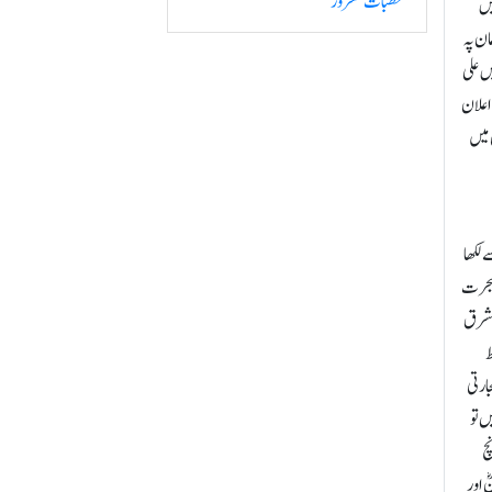
خطبات مسرور
یں
ان پہ
ں علی
اعلان
 میں
 لکھا
 ہجرت
 مشرق
ط
ارتی
ں تو
چ
 اور