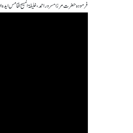
فرمودہ حضرت مرزا مسرور احمد، خلیفۃ المسیح الخامس ایدہ اللہ