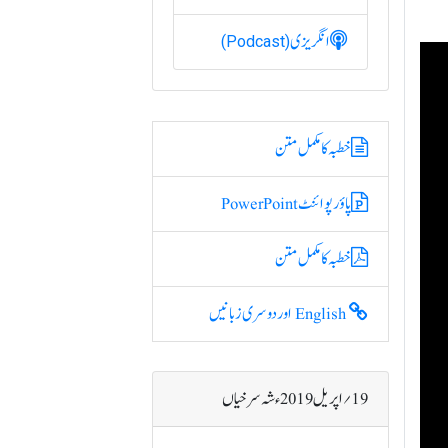
انگریزی
(Podcast)
خطبہ کا مکمل متن
پاؤر پوائنٹ PowerPoint
خطبہ کا مکمل متن
English اور دوسری زبانیں
19؍ اپریل 2019ء شہ سرخیاں