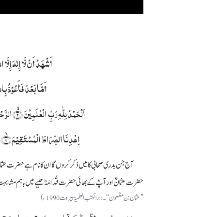
أَشْھَدُ أَنْ لَّا إِلٰہَ إِلَّ
أَمَّا بَعْدُ فَأَعُوْذُ بِ
اَلۡحَمۡدُ لِلّٰہِ رَبِّ الۡعٰلَمِیۡنَ ۙ﴿۲﴾ الرَّحۡمٰنِ الرَّحِیۡمِ ۙ﴿۳﴾ مٰلِکِ یَوۡمِ الدِّیۡنِ ؕ﴿۴﴾ اِیَّاکَ نَعۡبُدُ وَ اِیَّاکَ نَسۡتَعِیۡنُ ؕ﴿۵﴾
اِہۡدِنَا الصِّرَاطَ الۡمُسۡتَقِیۡمَ ۙ﴿۶﴾ صِرَاطَ الَّذِیۡنَ اَنۡعَمۡتَ عَلَیۡہِمۡ ۬ۙ غَیۡرِ الۡمَغۡضُوۡبِ عَلَیۡہِمۡ وَ لَا الضَّآلِّیۡنَ ٪﴿۷﴾
آج جن بدری صحابی کا میں ذکر کروں گا ان کا نام ہے حضرت عثم
حضرت عثمانؓ اور آپؓ کے بھائی حضرت قُدَامَہؓ حلیےمیں باہم مشابہ
’’عثمان بن مظعون‘‘۔ دارالکتب العلمیۃ بیروت 1990ء)