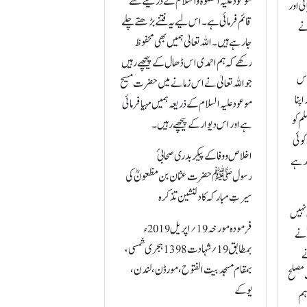
موعود علیہ الصلوٰۃ والسلام کے ذریعے سے
ئی اور
قائم فرمائی ہے۔ اس لیے یہ فتنے بڑھتے چلے
نے
جا رہے ہیں۔ اللہ تعالیٰ ہمیں بھی محفوظ
رکھے کہ ہم احمدی اس ڈھال کے پیچھے رہیں
 اس
جو اللہ تعالیٰ نے اس زمانے میں حضرت مسیح
اپنا
موعود علیہ السلام کے ذریعہ ہمیں مہیا فرمائی
م کو
ہے اور اس دیوار کے پیچھے رہیں۔
کوئی
اخلاص و وفا کے پیکر بدری صحابیٔ
ند ہے
رسولﷺ حضرت عثمان بن مظعونؓ کی
سیرتِ مبارکہ کا دلنشین تذکرہ
 نہیں
فرمودہ مورخہ19؍اپریل 2019ء
 نے
بمطابق 19؍شہادت 1398 ہجری شمسی،
ے
بمقام مسجدبیت الفتوح، مورڈن، لندن،
ت مصلح
یوکے
ہم