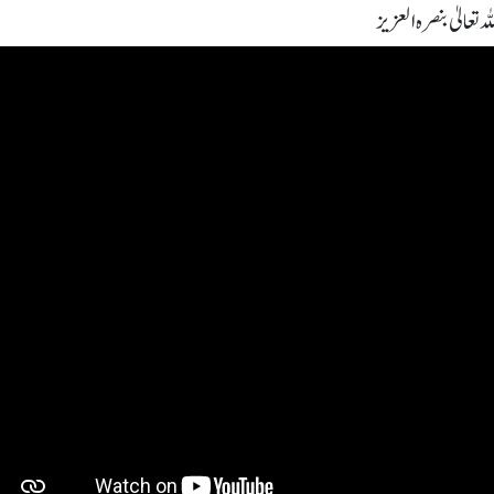
 تعالیٰ بنصرہ العزیز