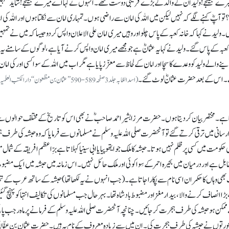
ے میرے بھتیجے! ولید ان کے والد کے بڑے قریبی دوست تھے۔ انہوں نے کہا اے میرے بھتیجے! شاید تمہ
و آپؓ کہنے لگے کہ نہیں لیکن میں اللہ کی امان سے راضی ہوں۔ تمہاری امان سے نکلتا ہوں اور اللہ کی ام
۔ ولیدنے کہا کہ خانہ کعبہ کے پاس چلو اور وہیں میری امان علی الاعلان واپس کر دو جیسا کہ میں نے تمہی
 کعبہ کے پاس گئے۔ ولیدنے کہا یہ عثمانؓ ہے جو مجھے میری امان واپس کرنے آیا ہے، لوگوں کے سامنے یہ 
دینے والے ولید کو وعدے کا سچا اور امان کے لحاظ سے معزّز پایا ہے مگر اب میں اللہ کے سوا کسی اور کی امان
ا ہے۔ اس کے بعد حضرت عثمانؓ لوٹ گئے۔
(اسد الغابہ جلد 3 صفحہ 589-590 ’’عثمان بن مظعون‘‘ دار الکتب العلمیہ
ہا ہے۔ مختصر بیان کر دیتا ہوں۔ حضرت مرزا بشیر احمد صاحبؓ نے بھی اس کو تاریخ کے مختلف حوالوں سے
ذا رسانی میں ترقی کرتے گئے تو آنحضرت صلی اللہ علیہ وسلم نے مسلمانوں سے فرمایا کہ وہ حبشہ کی طرف
حکومت میں کسی پر ظلم نہیں ہوتا۔ حبشہ کا ملک جو ایتھوپیا یا ابی سینیا کہلاتا ہے برِّ اعظم افریقہ کے شمال
بل ہے اور درمیان میں بحیرہ احمر کے سِوا کوئی اور ملک حائل نہیں۔ اس زمانہ میں حبشہ میں ایک مضبو
 تک بھی وہاں کا حکمران اسی نام سے پکارا جاتا ہے۔ (جب انہوں نے یہ لکھا تھا) حبشہ کے ساتھ عرب کے تج
ا انصاف کرنے والا، بیدار مغز اور مضبوط بادشاہ تھا۔ بہرحال جب مسلمانوں کی تکالیف انتہا کو پہنچ گئی
مکن ہو حبشہ کی طرف ہجرت کر جائیں۔ چنانچہ آنحضرت صلی اللہ علیہ وسلم کے فرمانے پر ماہ رجب پان
عورتوں نے حبشہ کی طرف ہجرت کی۔ ان میں سے زیادہ معروف کے نام یہ ہیں۔ حضرت عثمان بن عفّانؓ