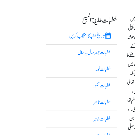
خطبات خلیفة المسیح
میں
پہلی
تاریخ خطبہ کا انتخاب کریں
 حبشہ
 کے
خطبات جمعہ سال بہ سال
عے کا
ے میں
خطبات نور
مکہ
عالیٰ
خطبات محمود
ں،
م تھا
خطبات ناصر
 راہ
د بن
خطبات طاہر
 صلی