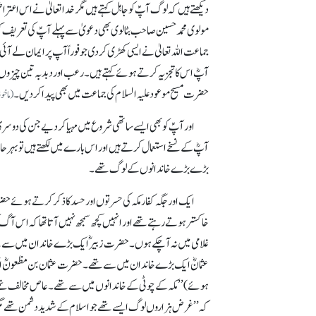
دیکھتے ہیں کہ لوگ آپؑ کو جاہل کہتے ہیں مگر خدا تعالیٰ نے اس ا
مولوی محمد حسین صاحب بٹالوی بھی دعویٰ سے پہلے آپؑ کی تعریف کرن
جماعت اللہ تعالیٰ نے ایسی کھڑی کر دی جو فوراً آپ پر ایمان لے آئی
آپؓ اس کا تجزیہ کرتے ہوئے کہتے ہیں۔ رعب اور دبدبہ تین چیزوں سے 
حضرت مسیح موعود علیہ السلام کی جماعت میں بھی پیدا کر دیں۔
(ماخوذ از 
اور آپؑ کو بھی ایسے ساتھی شروع میں مہیا کر دیے جن کی دوسری دن
آپؓ کے نسخے استعمال کرتے ہیں اور اس بارے میں لکھتے ہیں تو بہرح
بڑے بڑے خاندانوں کے لوگ تھے۔
ایک اور جگہ کفار مکہ کی حسرتوں اور حسد کا ذکر کرتے ہوئے حضر
خاکستر ہوتے رہتے تھے اور انہیں کچھ سمجھ نہیں آتا تھا کہ اس آگ کو ب
غلامی میں نہ آ چکے ہوں۔ حضرت زبیرؓ ایک بڑے خاندان میں س
عثمانؓ ایک بڑے خاندان میں سے تھے۔ حضرت عثمان بن مظعونؓ ایک
ہوئے) ’’مکہ کے چوٹی کے خاندانوں میں سے تھے۔ عاص مخالف تھےمگر‘‘ 
کہ ’’غرض ہزاروں لوگ ایسے تھے جو اسلام کے شدید دشمن تھے مگر ان