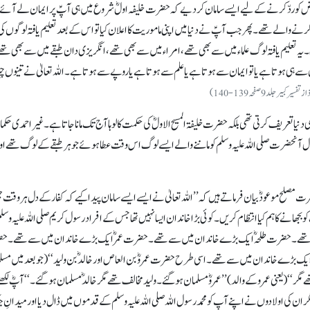
عتراض کو ردّ کرنے کے لیے ایسے سامان کر دیے کہ حضرت خلیفہ اولؓ شروع میں ہی آپؑ پر ایمان لے آئے
ے والے تھے۔ پھر جب آپؑ نے دنیا میں اپنی ماموریت کا اعلان کیا تو اس کے بعد تعلیم یافتہ لوگوں ک
۔ یہ تعلیم یافتہ لوگ علماء میں سے بھی تھے، امراء میں سے بھی تھے، انگریزی دان طبقے میں سے بھی تھے
ہی ہوتا ہے یا تو ایمان سے ہوتا ہے یا علم سے ہوتا ہے یا روپے سے ہوتا ہے۔ اللہ تعالیٰ نے تینوں چ
تفسیر کبیر جلد 9 صفحہ 139-140)
یا تعریف کرتی تھی بلکہ حضرت خلیفۃ المسیح الاولؓ کی حکمت کا لوہا آج تک مانا جاتا ہے۔ غیر احمدی حکما
ال آنحضرت صلی اللہ علیہ وسلم کو ماننے والے ایسے لوگ اس وقت عطا ہوئے جو ہر طبقے کے لوگ تھے او
ت مصلح موعودؓ بیان فرماتے ہیں کہ ’’اللہ تعالیٰ نے ایسے ایسے سامان پیدا کیے کہ کفار کے دل ہر وقت 
جھانے کا ہم کیا انتظام کریں۔ کوئی بڑا خاندان ایسا نہیں تھا جس کے افراد رسول کریم صلی اللہ علیہ وسلم
ے تھے۔ حضرت طلحہؓ ایک بڑے خاندان میں سے تھے۔ حضرت عمرؓ ایک بڑے خاندان میں سے تھے۔ 
 بڑے خاندان میں سے تھے۔ اسی طرح حضرت عمروؓ بن العاص اور خالدؓ بن ولید‘‘ (جو بعد میں مسل
(یعنی عمرو کے والد) ’’عمروؓ مسلمان ہو گئے۔ ولید مخالف تھے مگر خالدؓ مسلمان ہو گئے۔‘‘ آپؓ لکھت
 کی اولادوں نے اپنے آپ کو محمد رسول اللہ صلی اللہ علیہ وسلم کے قدموں میں ڈال دیا اور میدانِ