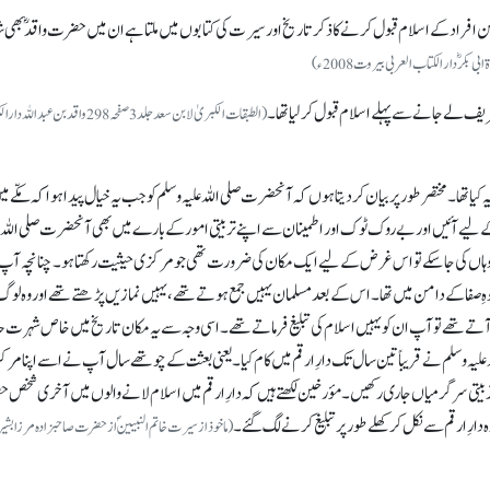
ں جن افراد کے اسلام قبول کرنے کا ذکر تاریخ اور سیرت کی کتابوں میں ملتا ہے ان میں حضرت واقدؓ بھی 
شریف لے جانے سے پہلے اسلام قبول کر لیا تھا۔
(الطبقات الکبریٰ لابن سعد جلد 3 صفحہ 298 واقد بن عبدا
یا تھا۔ مختصر طور پر بیان کر دیتا ہوں کہ آنحضرت صلی اللہ علیہ وسلم کو جب یہ خیال پیدا ہوا کہ مکّے م
 کے لیے آئیں اور بے روک ٹوک اور اطمینان سے اپنے تربیتی امور کے بارے میں بھی آنحضرت صلی اللہ ع
وہاں کی جا سکے تو اس غرض کے لیے ایک مکان کی ضرورت تھی جو مرکزی حیثیت رکھتا ہو۔ چنانچہ آپ
ا جو کوہِ صفا کے دامن میں تھا۔ اس کے بعد مسلمان یہیں جمع ہوتے تھے، یہیں نمازیں پڑھتے تھے اور وہ لو
تے تھے تو آپ ان کو یہیں اسلام کی تبلیغ فرماتے تھے۔ اسی وجہ سے یہ مکان تاریخ میں خاص شہرت
یہ وسلم نے قریباً تین سال تک دارِ ارقم میں کام کیا۔ یعنی بعثت کے چوتھے سال آپ نے اسے اپنا مرکز ب
ربیتی سرگرمیاں جاری رکھیں۔ مؤرخین لکھتے ہیں کہ دارِ ارقم میں اسلام لانے والوں میں آخری شخص
دارِ ارقم سے نکل کر کھلے طور پر تبلیغ کرنے لگ گئے۔
(ماخوذ از سیرت خاتم النبیینؐ از حضرت صاحبزادہ مرزا بشیر 