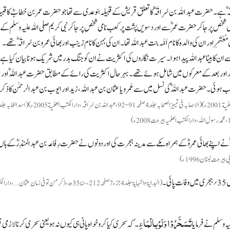
 ہے۔ حضرت عبداللہ بن سُراقَہؓ کا تعلق قریش کے قبیلہ بنو عدی سے تھا جو حضرت عمر بن خطابؓ کا قبی
ی شخص پر جا کر حضرت عمرؓ سے اور دسویں پشت پر کعب نامی شخص پر جا کر نبی کریم صلی اللہ علیہ وسلم کے
ْتَمِر اور ان کی والدہ کا نام اَمَّہ بنت عبداللہ تھا۔ ان کی بہن کا نام زینب اور بھائی عمرو بن سُراقَہؓ تھے۔
 سے ان کا بیٹا عبداللہ پیدا ہوا۔ سیرت نگاروں کی اکثریت نے ان کو جنگ بدر میں شریک ہونا بیان کیا ہے
د اور بعد کے معرکوں میں شامل ہوئے تھے۔ بہرحال اکثریت کی رائے کے مطابق حضرت عبداللہؓ اور 
ب ہوئی۔ حضرت عبداللہؓ کی نسل میں سے عَمرو یا عثمان بن عبداللہ، زید اور ایوب بن عبدالرحمٰن کا ذکر م
نے اپنے بھائی عمروؓ کے ہمراہ مکے سے مدینہ ہجرت کی اور دونوں نے حضرت رِفَاعہ بن عبدالمنذِرؓ کے ہاں
ی۔
(البدایۃ والنہایۃ جلد 4 جزء 7صفحہ 212، سنۃ 35ھ، ذکر من توفی زمان عثمان….، 
تَسَحَّرُوْا وَلَوْ بِالْمَاءِ
ہ وسلم نے فرمایا
۔ کہ سحری کیا کرو خواہ پانی ہی کیوں نہ ہو یعنی سحری کرنا لازمی 