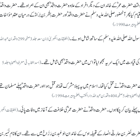
حضرت عمرؓ کے خاندان کے دیگر افراد کے علاوہ حضرت واقِدؓ بھی ان کے ہمراہ تھے۔ حضرت واقدؓ
 کیا پھر آنحضور صلی اللہ علیہ وسلم نے حضرت واقدؓ اور حضرت بِشْر بن بَرَاءؓ کے درمیان عقدِ مؤاخات
ول اللہ صلی اللہ علیہ وسلم کے ساتھ شامل ہوئے۔
(الطبقات الکبریٰ لابن سعد جلد 3 صفحہ 299 واقد بن عبدالل
 قیادت میں ایک سَریہ بھجوایا تو اس میں حضرت واقدؓ بھی شامل تھے۔
(اسد الغابہ فی معرفۃ الصحابۃجلد5
حضرت واقدؓ نے قتل کیا تھا۔ اسلام میں یہ پہلا مشرک تھا جو قتل ہوا اور حضرت واقدؓ پہلے مسلمان تھ
بداللہ دارالکتب العلمیۃ بیروت 1994ء)
پہلے بیان کر چکا ہوں۔ حضرت واقدؓ نے حضرت عمرؓ کی خلافت کے آغاز میں وفات پائی۔
(الطبقات الکبر
ت نَصْر بن حارِثؓ انصار کے قبیلہ اوس کے خاندان بنوعَبد بن رَزَاخ میں سے تھے۔ ان کا نام نُمَیر بن