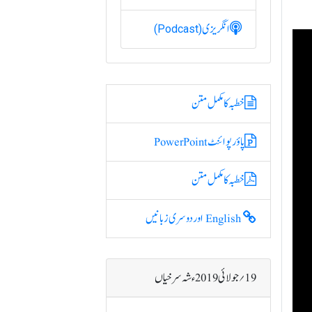
انگریزی
(Podcast)
خطبہ کا مکمل متن
پاؤر پوائنٹ PowerPoint
خطبہ کا مکمل متن
English اور دوسری زبانیں
19؍ جولائی 2019ء شہ سرخیاں