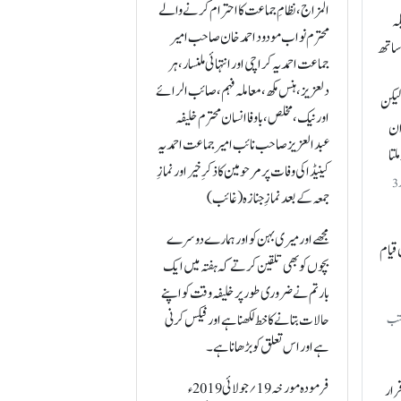
المزاج، نظامِ جماعت کا احترام کرنے والے
لہ
محترم نواب مودود احمد خان صاحب امیر
 ساتھ
جماعت احمدیہ کراچی اور انتہائی ملنسار، ہر
دلعزیز، ہنس مکھ، معاملہ فہم، صائب الرائے
 لیکن
اور نیک، مخلص، باوفا انسان محترم خلیفہ
ان
عبدالعزیز صاحب نائب امیر جماعت احمدیہ
لتا
کینیڈا کی وفات پر مرحومین کا ذکرِ خیر اور نمازِ
(السیرۃ النبویۃ لابن ہشام صفحہ462، من بنی عدی وحلفائھم، دارالکتب العلمیة 2001ء) (الاصابہ فی تمییز الصحابہ جلد 4 صفحہ91-92، عبد اللہ بن سُرَاقَہ، دارالکتب العلمیة 2005ء) (اسد الغابہ جلد 3
جمعہ کے بعدنمازِ جنازہ (غائب)
مجھے اور میری بہن کو اور ہمارے دوسرے
 قیام
بچوں کو بھی تلقین کرتے کہ ہفتہ میں ایک
بار تم نے ضروری طور پر خلیفہ وقت کو اپنے
حالات بتانے کا خط لکھنا ہے اور فیکس کرنی
دارالکتب
ہے اور اس تعلق کو بڑھانا ہے۔
فرمودہ مورخہ19؍جولائی 2019ء
قرار