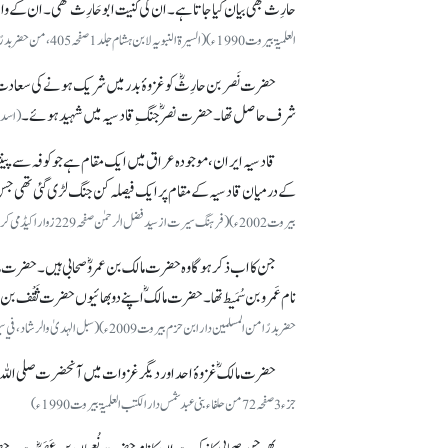
حارِث بھی بیان کیا جاتا ہے۔ ان کی کنیت ابوحَارِث تھی۔ ان کے والد کا نام
العلمیۃبیروت1990ء) (السیرۃ النبویہ لابن ہشام جلد 1 صفحہ405، من حضر بدرًا من المسلمین دار الکتاب العربی بیروت 2008 ء)
حضرت نَصر بن حارِثؓ کو غزوۂ بدر میں شریک ہونے کی سعادت نصی
شرف حاصل تھا۔ حضرت نصرؓ جنگِ قادسیہ میں شہید ہوئے۔
(اسد الغابة فی 
کے درمیان قادسیہ کے مقام پر ایک فیصلہ کن جنگ لڑی گئی تھی جس ک
بیروت 2002ء) (فرہنگ سیرت از سید فضل الرحمٰن صفحہ 229 زوار اکیڈمی کراچی 2003ء)
جن کا اب ذکر ہو گا وہ حضرت مالک بن عمروؓ صحابی ہیں۔ حضرت مالک ب
نام عَمرو بن سُمَیط تھا۔ حضرت مالکؓ اپنے دو بھائیوں حضرت ثَقْف بن ع
حضر بدرًا من المسلمین دار ابن حزم بیروت 2009ء) (سبل الہدىٰ والرشاد، في سيرة خير العباد جلد 4صفحہ 116ذکر اسماء من شھدوا بدرا دار الكتب العلمية بيروت 1993ء)
حضرت مالکؓ غزوۂ احد اور دیگر غزوات میں آنحضرت صلی اللہ علیہ وسلم کے ساتھ شامل رہے ا
جزء 3صفحہ72 من حلفاء بنی عبد شمس دار الکتب العلمیۃ بیروت 1990ء)