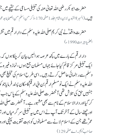
حضرت ابوبکر رضی اللہ تعالیٰ عنہ کی تبلیغی مساعی کے نتیجے می
ہیں۔
(السیرۃ النبویہ لابن ہشام جلد 1 صفحہ170، ذکر من اسلم من الصحابۃ بدعوۃ ابی بکر ؓ دار الکتاب العربی بیروت 2008 ء)
حضرت واقدؓ نے نبی کریم صلی اللہ علیہ وسلم کے دارِارقم میں ت
العلمیۃبیروت1990ء)
دار ارقم کے بارے میں کچھ عرصہ ہوا مَیں بیان کر چکا ہوں کہ یہ ک
ایک تبلیغی مرکز قائم کیا جائے جہاں مسلمان جمع ہوں، نماز وغیرہ
وسلم سے رہنمائی حاصل کرتے رہیں۔ اسی طرح اسلام کی تبلیغ بھی 
اللہ علیہ وسلم نے ایک نومسلم ارقم بن ابی ارقمؓ کا مکان پسند فرمای
جنہیں حق کی تلاش تھی آنحضرت صلی اللہ علیہ وسلم کے پاس جب آ
کر گیا اور دارالاسلام کے نام سے بھی مشہور ہے۔ آنحضرت صلی اللہ عل
اور چھٹے سال کے آخر تک آپ نے اس میں یہ تبلیغی سرگرمیاں اور ت
عمرؓ تھے جن کے اسلام لانے سے مسلمانوں کو بہت تقویت پہنچی اور وہ 
صاحبؓ ایم۔ اے صفحہ 129)