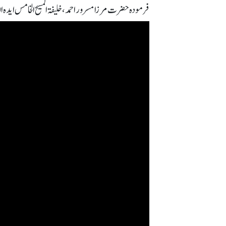
فرمودہ حضرت مرزا مسرور احمد، خلیفۃ المسیح الخامس ایدہ اللہ