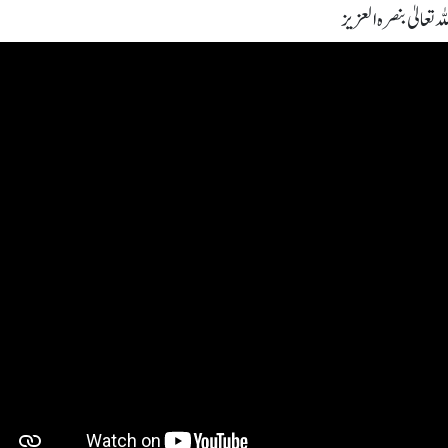
 تعالیٰ بنصرہ العزیز