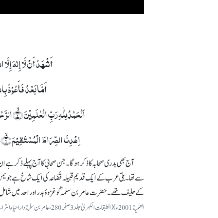
أَشْھَدُ أَنْ لَّا إِلٰہَ إِلَّ
أَمَّا بَعْدُ فَأَعُوْذُ بِ
اَلۡحَمۡدُلِلّٰہِ رَبِّ الۡعٰلَمِیۡنَ ۙ﴿۲﴾ الرَّحۡمٰنِ الرَّحِیۡمِ ۙ﴿۳﴾ مٰلِکِ یَوۡمِ الدِّیۡنِ ؕ﴿۴﴾إِیَّاکَ نَعۡبُدُ وَ إِیَّاکَ نَسۡتَعِیۡنُ ؕ﴿۵﴾
اِہۡدِنَا الصِّرَاطَ الۡمُسۡتَقِیۡمَ ۙ﴿۶﴾ صِرَاطَ الَّذِیۡنَ أَنۡعَمۡتَ عَلَیۡہِمۡ ۬ۙ غَیۡرِ الۡمَغۡضُوۡبِ عَلَیۡہِمۡ وَ لَا الضَّآلِّیۡنَ٪﴿۷﴾
آج بھی بدری صحابہ کا ذکر ہو گا۔ جن صحابی کا آج پہلے ذکر ہے ان ک
سے تھا۔ بلیّ عرب کے ایک قدیم قبیلہ قُضَاعہ کی ایک شاخ ہے جو یم
کے حلیف تھے۔ حضرت عامر بن سلمہؓ کو غزوۂ بدر اور احد میں ش
العلمیة 2001ء) (الطبقات الکبریٰ جلد 3 صفحہ280، عامر بن سلمة داراحیاء التراث العربی بیروت لبنان 1996ء) (اسدالغابۃ جلد 3 صفحہ 121 عامر بن سلمہ، دارالکتب العلمیۃ بیروت 2008ء)