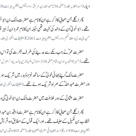
دیا۔
(اسدالغابہ جلد 3 صفحہ 256 عبداللہ بن سُرَاقَہ، دارالکتب العلمیہ بیروت 2008ء)
پھر اگلے جن صحابی کا ذکر ہے ان کا نام ہے حضرت مالک بن ابو خَو
تھے۔ ابوخَولیؓ ان کے والد کی کنیت تھی جبکہ ان کا نام عمرو بن زُہَیر ت
من بنی عدی و حلفائھم، دار الکتب العلمیۃ بیروت 2001) (الطبقات الکبریٰ جلد 3 صفحہ 209 خولی بن ابی خولی لداراحیاءالتراث العربی 1996ء)
حضرت عمرؓ نے جب مکے سے مدینے کی طرف ہجرت کی تو اس وقت ح
تھے۔
(السیرۃ النبویہ لابن ہشام صفحہ338، منازل المہاجرین بالمدینۃ/ منزل عمر واخیہ…… دار الکتب العلمیۃ بیروت 2001)
حضرت مالکؓ اپنے بھائی خولیؓ کے ساتھ غزوۂ بدر میں شریک ہوئ
اور حضرت عبداللہؓ کے ہمراہ شریک ہوئے تھے۔
(الطبقات الکبریٰ جلد 3 صفحہ 209 خولی بن ابی خولی لداراحیاءالتراث العربی 96
حضرت عثمانؓ کے دورِ خلافت میں حضرت مالک بن ابو خولیؓ کی 
پھر اگلے جن صحابی کا ذکرہے ان کا نام ہے حضرت وَاقِد بن عبداللہؓ
خَطَّاب بن نُفَیل کے حلیف تھے۔ اور ایک قول کے مطابق وہ قری
العلمیۃبیروت1990ء) (اسد الغابۃ فی معرفۃ الصحابۃجلد5 صفحہ403 واقد بن عبداللہ دارالکتب العلمیۃ بیروت 1994ء)