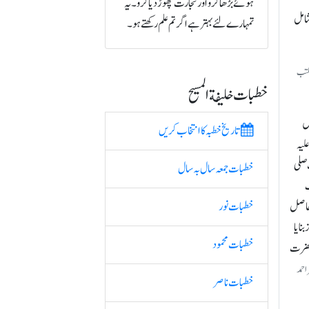
ہوئے بڑھا کرو اور تجارت چھوڑ دیا کرو۔ یہ
شامل
تمہارے لئے بہتر ہے اگر تم علم رکھتے ہو۔
للہ دارالکتب
خطبات خلیفة المسیح
یں
تاریخ خطبہ کا انتخاب کریں
لیہ
 صلی
خطبات جمعہ سال بہ سال
گ
 حاصل
خطبات نور
نایا
خطبات محمود
 حضرت
احمد
خطبات ناصر