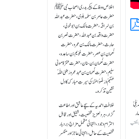
اخلاص و وفا کے پیکر بدری اصحاب نبیﷺ
حضرت عامر بن سلمہ بلوی، حضرت عبداللہ
بن سُراقَہ، حضرت مالک بن ابو خولی،
حضرت واقد بن عبداللہ، حضرت نصر بن
حارِث، حضرت مالک بن عمرو، حضرت
نُعمان بن عصر، حضرت عُوَیم بن ساعِدہ،
حضرت نُعمان بن سنان، حضرت عنترة مولیٰ
سلیم، حضرت نُعمان بن عبد عمرو رَضِیَ اللّٰہُ
عَنْہُمْ وَرَضُوْا عَنْہُ کی سیرتِ مبارکہ کا دل
نشین تذکرہ۔
لِیّ
خلافتِ احمدیہ کے سچے عاشق اور اطاعت
ار
گزار، ہر دلعزیز شخصیت، شفیق اور قابل
م، دارالکتب
احترام وجود، انتہائی متحمل مزاج، بردبار
شخصیت کے حامل، انتہائی عاجز اور منکسر