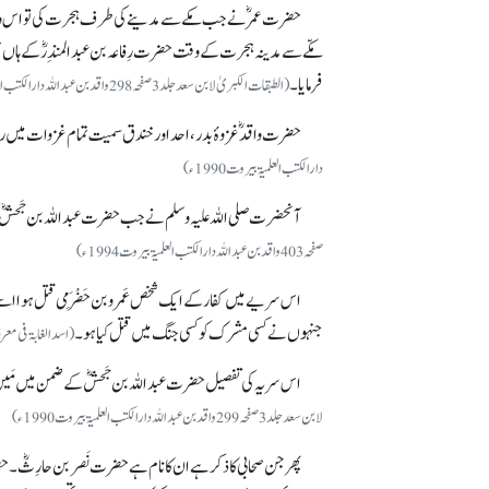
حضرت عمرؓ نے جب مکے سے مدینے کی طرف ہجرت کی تو اس وقت 
مکّے سے مدینہ ہجرت کے وقت حضرت رِفاعہ بن عبدالمنذِرؓ کے ہاں قیام
فرمایا۔
(الطبقات الکبریٰ لابن سعد جلد 3 صفحہ 298 واقد بن عبداللہ دارالکتب العلمیۃبیروت1990ء)
حضرت واقدؓ غزوۂ بدر، احد اور خندق سمیت تمام غزوات میں رس
دارالکتب العلمیۃبیروت1990ء)
آنحضرت صلی اللہ علیہ وسلم نے جب حضرت عبداللہ بن جَحشؓ کی
صفحہ403 واقد بن عبداللہ دارالکتب العلمیۃ بیروت 1994ء)
اس سریے میں کفار کے ایک شخص عَمرو بن حَضْرَمِی قتل ہوا اسے 
جنہوں نے کسی مشرک کو کسی جنگ میں قتل کیا ہو۔
(اسد الغابۃ فی معرفۃ الصحابۃجلد5 صفحہ404 واقد بن ع
اس سریہ کی تفصیل حضرت عبداللہ بن جَحشؓ کے ضمن میں مَیں 
لابن سعد جلد 3 صفحہ 299 واقد بن عبداللہ دارالکتب العلمیۃبیروت1990ء)
پھر جن صحابی کا ذکر ہے ان کا نام ہے حضرت نَصر بن حارِثؓ۔ حضر