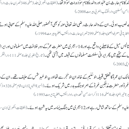
 حارِث بن عَبْد اور والدہ کا نام سَوْدَہ بنت سُوَّادْ تھا۔
(الطبقات الکبریٰ جلد 3 صفحہ 346 نصر بن حار
ب ہوئی۔ ان کے والد حارِث رضی اللہ تعالیٰ عنہ کو بھی آنحضور صلی اللہ علیہ وسلم کے صحابی ہونے 
معرفۃ الصحابۃجلد5 صفحہ299 نصر بن حارِث دارالکتب العلمیۃ بیروت 1994ء)
قادسیہ ایران، موجودہ عراق میں ایک مقام ہے جو کوفہ سے پینتالیس میل کے فاصلے پر واقع ہے اور 14؍ ہجری میں حضرت عمرؓ کے دورِ خلافت میں مسلمانوں او
ے نتیجے میں پھر ایرانی سلطنت مسلمانوں کے قبضہ میں آ گئی تھی۔
(تاریخ الطبری جلد 4 صفحہ111دار الفکر
ن عمروؓ کا تعلق قبیلہ بنو سُلَیم کے خاندان بنو حَجَر سے تھا اور یہ بنو عَبد ِشمس کے حلیف تھے۔ ان کے وا
َمروؓ اور حضرت مُدْلِجْبن عَمروؓ کے ہمراہ جنگِ بدر میں شریک ہوئے۔
(السیرة النبویة لابن
ور 12 ہجری میں جنگِ یَمامہ میں یہ شہید ہوئے۔
(الطبقات الکبریٰ لابن س