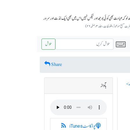
 لو کہ عبادت بھی کوئی بوجھ اور ٹیکس نہیں اس میں بھی ایک لذت اور سرور
 مسیح موعودؑ، ملفوظات، جلد ۳، صفحہ ۲۶)
تلاش
Share
بآواز
پوڈکاسٹ
iTunes