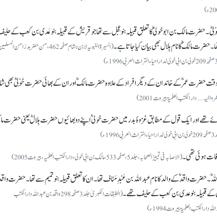
ْلِیؓ۔ حضرت مالک بن ابو خولیؓ کا تعلق قبیلہ بنو عِجل سے تھا جو قریش کے قبیلہ بنو عَدی بن کعب کے حلی
ھا۔ حضرت مالکؓ کا نام ہِلال بھی بیان کیا جاتا ہے۔
(السیرۃ النبویہ لابن ہشام صفحہ462، من حضر بدرًا من المس
ضرت عمرؓ کے خاندان کے دیگر افراد کے علاوہ حضرت مالکؓ اور ان کے بھائی حضرت خَوْلِیؓ بھی ش
ے تھے اور ایک قول کے مطابق غزوۂ بدر میں حضرت خولیؓ اپنے دو بھائیوں حضرت ہِلالؓ یعنی حضرت ما
19ء)
وفات ہوئی تھی۔
(الاصابہ فی تمییز الصحابہ، جلد 5، صفحہ533، مالک بن ابی خولی، دارالکتب العلمیہ، بیروت2005)
۔ حضرت واقدؓ کے والد کا نام عبداللہ بن عَبْدِ مَنَاف تھا۔ ان کا تعلق قبیلہ بنو تمیم سے تھا۔ حضرت واقدؓ
ش کے قبیلہ بنو عدی بن کعب کے حلیف تھے۔
(الطبقات الکبریٰ جلد 3 صفحہ 298 واقد بن عبداللہ دارالکتب