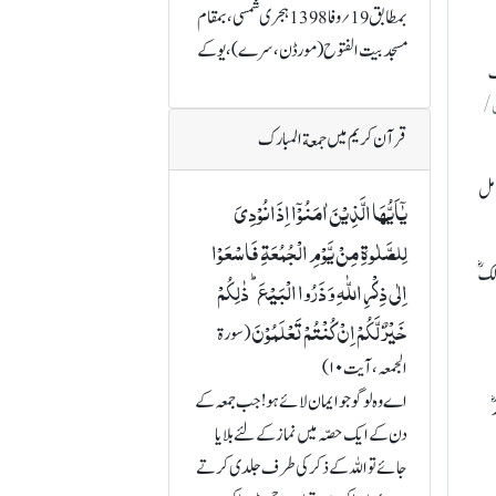
بمطابق 19؍ وفا 1398 ہجری شمسی، بمقام
مسجدبیت الفتوح (مورڈن، سرے)، یوکے
ف
لمین /
قرآن کریم میں جمعة المبارک
امل
یٰۤاَیُّہَا الَّذِیۡنَ اٰمَنُوۡۤا اِذَا نُوۡدِیَ
لِلصَّلٰوۃِ مِنۡ یَّوۡمِ الۡجُمُعَۃِ فَاسۡعَوۡا
لکؓ
اِلٰی ذِکۡرِ اللّٰہِ وَ ذَرُوا الۡبَیۡعَ ؕ ذٰلِکُمۡ
خَیۡرٌ لَّکُمۡ اِنۡ کُنۡتُمۡ تَعۡلَمُوۡنَ
(سورة
الجمعہ، آیت ۱۰)
اے وہ لوگو جو ایمان لائے ہو! جب جمعہ کے
دن کے ایک حصّہ میں نماز کے لئے بلایا
جائے تو اللہ کے ذکر کی طرف جلدی کرتے