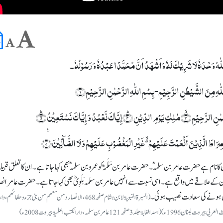
ا اللّٰہُ وَحْدَہٗ لَا شَرِیْکَ لَہٗ وَأَشْھَدُ أَنَّ مُحَمَّدًا عَبْدُہٗ وَ رَسُوْلُہٗ۔
اللّٰہِ مِنَ الشَّیْطٰنِ الرَّجِیْمِ-بِسۡمِ اللّٰہِ الرَّحۡمٰنِ الرَّحِیۡمِ﴿۱﴾
انام ہے حضرت عامر بن سلمہؓ۔ حضرت عامر بن سَلَمہؓ کو عمرو بن سلمہؓ بھی کہا جاتا ہے۔ ان کا تعلق قبیلہ بَ
ن کے علاقے میں واقع ہے۔ اسی نسبت سے انہیں عامر بن سلمہ بَلَوِیؓ بھی کہا جاتا ہے۔ حضرت عامر انص
امل ہونے کی سعادت نصیب ہوئی۔
(السیرۃ النبویۃ لابن ہشام صفحہ468، الانصار و من معھم من بنی جزء وحلفائھ