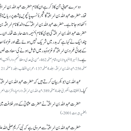
دوسرے صحابی جن کا ذکرہے ان کا نام حضرت عبداللہ بن سُراقَہؓ
تھا۔ حضرت عبداللہ بن سُراقَہؓ کا شجرۂ نسب پانچویں پشت پر ریاح نام
اکٹھا ہو جاتا ہے۔ حضرت عبداللہ بن سُراقَہؓ کے والد کا نام سُراقَہ بن مُع
حضرت عبداللہ بن سُراقَہؓ کی بیوی کا نام اُمَیمہ بنت حارِث تھا۔ ان
چند ایک نے کہا ہے کہ بدر میں شریک نہیں ہوئے تھے اور غزوۂ اح
کے بھائی عَمرو بن سُراقَہؓ کو غزوہ ٔبدر میں شامل ہونے کی سعادت نصی
ہے۔
صفحہ256، عبد اللہ بن سُرَاقَہ، جلد 4 صفحہ137، عمر بن الخطاب، جلد 1 صفحہ121، محمد رسول اللہ، دارالکتب العلمیہ بیروت2008ء)
عبداللہ بن ابوبکر بیان کرتے ہیں کہ حضرت عبداللہ بن سُراقَہؓ 
کیا۔
(الطبقات الکبریٰ جلد 4صفحہ389، عبد اللہ بن سُرَاقَہ داراحیاء التراث العربی بیروت لبنان 1996ء)
حضرت عبداللہ بن سُراقَہؓ نے حضرت عثمانؓ کے دورِ خلافت میں 35؍ ہجری میں وفات پائ
العلمیہ بیروت 2001ء)
حضرت عبداللہ بن سُراقَہؓ سے مروی ہے کہ نبی کریم صلی اللہ علی