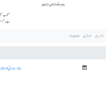
بِسۡمِ اللّٰہِ الرَّحۡمٰنِ الرَّحِیۡمِ
’’خوب سمجھ
ہے۔‘‘
(حضرت
لائبریری
تازہ ترین
English
26؍ جولائی 2019ء >