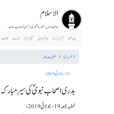
الاسلام
جماعت احمدیہ مسلمہ عالمگیر کی مرکزی اُردو ویب سائٹ
پہلا صفحہ
قرآن کریم
خاتم الانبیاء ؐ
مسیح موعودؑ
احمدیت
خلافت
لائبریری
خطبات جمعہ
< 12؍ جولائی 2019ء
بدری اصحاب نبویؐ کی سِیرِ مبارکہ
خطبہ جمعہ 19؍ جولائی 2019ء