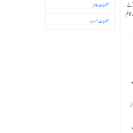
خطبات طاہر
 نے
 قائم
خطبات مسرور
ہ
ے
یٰ