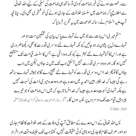
سے رخصت ہونے کی خبر جماعت کو دی تو ساتھ ہی جماعت کی تسلی کے لیے اللہ تعالیٰ
سے اطلاع پا کر جماعت میں سلسلۂ خلافت کے جاری ہونے کی خوشخبری بھی دی۔ چنانچہ
آپ علیہ السلام نے رسالہ الوصیت میں یہ تحریر فرمایا کہ
’’تم میری اس بات سے جو میں نے تمہارے پاس بیان کی غمگین مت ہو اور
تمہارے دل پریشان نہ ہو جائیں کیونکہ تمہارے لئے دوسری قدرت کا بھی دیکھنا ضروری
ہے اور اس کا آنا تمہارے لئے بہتر ہے کیونکہ وہ دائمی ہے جس کا سلسلہ قیامت تک منقطع
نہیں ہوگا۔ اور وہ دوسری قدرت نہیں آ سکتی جب تک میں نہ جاؤں لیکن میں جب
جاؤں گا تو پھر خدا اس دوسری قدرت کو تمہارے لئے بھیج دے گا جو ہمیشہ تمہارے ساتھ
رہے گی جیسا کہ خدا کا براہین احمدیہ میں وعدہ ہے اور وہ وعدہ میری ذات کی نسبت نہیں
ہے بلکہ تمہاری نسبت وعدہ ہے جیسا کہ خدا فرماتا ہے کہ میں اِس جماعت کو جو تیرے
پیرو ہیں قیامت تک دوسروں پر غلبہ دوں گا۔‘‘
(رسالہ الوصیت، روحانی خزائن جلد 20 صفحہ
305-306)
پس اللہ تعالیٰ کے اس وعدے کے مطابق آپؑ کی وفات کے بعد خلافت کا نظام جاری
ہوا اور صرف نظام کا جاری ہونا ہی کوئی حقیقت نہیں رکھتا جب تک خلیفۂ وقت اور افرادِ