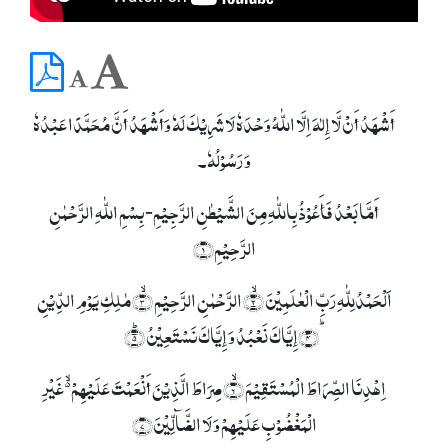
أَشْھَدُ أَنْ لَّا إِلٰہَ اِلَّا اللّٰہُ وَحْدَہٗ لَا شَرِیْکَ لَہٗ وَأَشْھَدُ أَنَّ مُحَمَّدًا عَبْدُہٗ
وَ رَسُوْلُہٗ۔
أَمَّا بَعْدُ فَأَعُوْذُ بِاللّٰہِ مِنَ الشَّیْطٰنِ الرَّجِیْمِ- بِسۡمِ اللّٰہِ الرَّحۡمٰنِ
الرَّحِیۡمِ﴿۱﴾
اَلۡحَمۡدُلِلّٰہِ رَبِّ الۡعٰلَمِیۡنَ ۙ﴿۲﴾ الرَّحۡمٰنِ الرَّحِیۡمِ ۙ﴿۳﴾ مٰلِکِ یَوۡمِ الدِّیۡنِ
ؕ﴿۴﴾إِیَّاکَ نَعۡبُدُ وَ إِیَّاکَ نَسۡتَعِیۡنُ ؕ﴿۵﴾
اِہۡدِنَا الصِّرَاطَ الۡمُسۡتَقِیۡمَ ۙ﴿۶﴾ صِرَاطَ الَّذِیۡنَ أَنۡعَمۡتَ عَلَیۡہِمۡ ۬ۙ غَیۡرِ
الۡمَغۡضُوۡبِ عَلَیۡہِمۡ وَ لَا الضَّآلِّیۡنَ﴿۷﴾