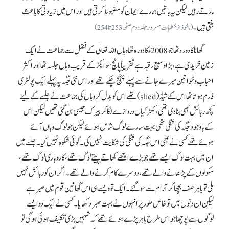
مارتے رہیں لیکن یہ باتیں ہمارے ایمان کو مضبوط کرتی ہیں اور اس میں زیادتی کا باعث
بنتی ہیں۔
(ماخوذ از خطبات مسرور جلد دوم صفحہ253تا 254)
گھانا کا دورہ تھا جو 2008ء کا دورہ تھا وہاں اللہ تعالیٰ کے فضل سے جماعت نے ایک
زمین خریدی ہے، بڑا وسیع رقبہ ہے تقریباً پانچ سو ایکڑ کے قریب وہاں جلسہ تھا اور اکثر
احباب و خواتین میرے جانے سے پہلے پہنچ چکے تھے اور اس نئی جگہ پہ پہلے ایک پولٹری
فارم ہوتا تھا اس کے شیڈ (shed)تھے اس کو بدل کر وہاں کی جماعت نے جلسے کے لیے
کچھ رہائش بھی بنا دی تھی، کھڑکیاں دروازے لگا کر بیرک جیسی بن گئی تھیں لیکن اس
کے باوجود جگہ کی تنگی تھی بہت سارے لوگ شامل ہوئےلیکن جو لوگ وہاں آئے
ہوئے تھےکسی نے بھی اس جگہ کی تنگی کی شکایت نہیں کی۔ کوئی شکوہ نہیں کیا۔ جلسے میں
ان میں بہت لوگ ایسے تھے جو بڑے اچھے کھاتے پیتے لوگ تھے، کاروباری لوگ تھے،
سکولوں کے پڑھانے والے تھے، دوسرے کام کرنے والے تھے۔ اگر ان کو رہائش نہیں
ملی تو باہر صف بچھا کر آرام سے سو گئے۔ ایک تو ویسے ہی اس گھانین قوم میں صبر ہے
لیکن ان دنوں میں تو خاص طور پر انہوں نے بہت صبر دکھایا۔ کسی نے ایک دو ایسے
لوگوں سے پوچھا جو اس طرح باہر پڑے ہوئے تھے کہ تمہیں بڑی تکلیف ہوئی ہو گی تو