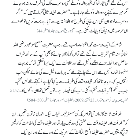
اس کے لئے بھی تیار تھا کہ بغیر والدہ کو ملے کسی دوسرے ملک کی طرف روانہ ہو جائے
مگر میرے کہنے پر وہ والدہ کو ملنے جا رہا ہے۔‘‘ حضرت خلیفہ ثانیؓ فرماتے ہیں کہ ’’اگر
دوسرے نوجوان بھی اس پنجابی کی طرح جو افغانستان سے آیا ہے ہمت کریں تو تھوڑے
ہی عرصہ میں دنیا کی کایا پلٹ سکتی ہے۔‘‘
(تاریخ احمدیت جلد 8 صفحہ 44)
شام کے ایک دوست محمدالشواء صاحب تھے۔ جب حضرت مصلح موعود رضی اللہ
تعالیٰ عنہ شام تشریف لے گئے تھے تو ان کو لبنان جانے کا بھی آپ کے ساتھ شرف
حاصل ہوا تھا۔ بڑے اچھے وکیل تھے اور خلافت سے ایک ایسا تعلق تھا کہ جو بہت
مضبوط تھا۔ وکیل تھے اس لئے چاہتے تھے کہ ہر بات دلیل سے کی جائے لیکن جب
انہیں یہ کہہ دیا جاتا تھا کہ خلیفۂ وقت کی طرف سے یہ کہا گیا ہے تو کہتے تھے بس ختم۔
جب یہ حکم آ گیا تو بات ختم ہو گئی۔ اب یہی فیصلہ ہے۔ تو یہ تعلق تھا ان لوگوں کا۔
(ماخوذ از
خطبہ جمعہ بیان فرمودہ مؤرخہ 23 اکتوبر 2009ء خطبات مسرور جلد 7 صفحہ 503 – 504)
خلافت ثالثہ کا زمانہ آیا تو امریکہ کی سسٹر نعیمہ لطیف ایک احمدی خاتون تھیں۔ ان
کو ’’خلافت اور خلیفۂ وقت سے عشق کی حد تک پیار تھا اور خلیفۂ وقت کی اطاعت کو اولین
ترجیح دیتیں۔ حضرت خلیفۃ المسیح الثالثؒ کے امریکہ کے دورے کے دوران ایک