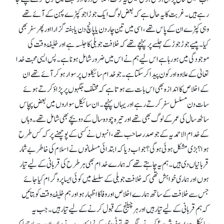
رہے ہیں۔ غربت کا یہ حال ہے کہ بعض لوگ ایک جوڑا جو کپڑے پہن کے آئے تھے
وہی کپڑے ان کے پاس تھے، اسی میں تین چار دن یا پانچ دن یا ہفتہ گزارا اور پھر سفر بھی
کیا۔ پیسے جوڑ جوڑ کے جلسے پر پہنچے تھے کہ خلافت جوبلی کا جلسہ ہے اور خلیفۂ وقت کی
موجودگی میں ہو رہا ہے اس لیے ہم نے اس میں ضرور شامل ہونا ہے۔ پس ایسی محبت خدا
تعالیٰ کے علاوہ اور کون پیدا کر سکتا ہے۔ جو خدام سائیکلوں پر سوار ہو کر آئے تھے ان
کے اخلاص کا اندازہ بھی اس بات سے ہوتا ہے کہ مختلف جگہوں پر پڑاؤ کرتے ہوئے
سات دن مسلسل سفر کرتے رہے اور یہاں پہنچے۔ ان سائیکل سواروں میں بعض پچاس
ساٹھ سال کی عمر کے لوگ بھی تھے اور تیرہ چودہ سال کے دو بچے بھی شامل تھے۔ وہاں
کے خدام الاحمدیہ کے جو صدر صاحب تھے، انہوں نے کسی کے پوچھنے پر کہ کس طرح
ہوا؟ بڑی مشکل ہوئی ہو گی؟ جواب دیا کہ ابتدائی مسلمانوں نے اسلام کی خاطر بے شمار
قربانیاں دی ہیں۔ ہم یہ چاہتے تھے کہ ہمارے خدام بھی ہر طرح کی قربانی کے لیےتیار
ہوں اور ہماری خواہش تھی کہ خلافت جوبلی کے سلسلے میں کوئی ایسا پروگرام کیا جائے
جس سے خلافت کے ساتھ ہمارے اخلاص اور وفا کا اظہار ہو اور ہم خلیفۂ وقت کو بتائیں
کہ ہم قربانی کے لیے تیار ہیں اور ہر چیلنج کے قبول کرنے کے لیے تیار ہیں۔ جب یہ