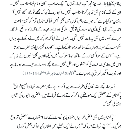
پیغام پہنچایا جائے۔ چنانچہ آپ فرماتے ہیں ’’ایک صاحب‘‘ ان کا نام لینا مناسب نہیں۔
ان کے ملک کا نام بھی ظاہر کرنا مناسب نہیں۔ انہوں نے کہا کہ مجھے تو کچھ سمجھ نہیں آ
رہی یہ ہو کیا رہا ہے کہ میرے وہم و گمان میں بھی نہیں تھا کہ ہماری قوم کو کسی جماعت
احمدیہ کے خلیفہ کی ایسی خدمت کی توفیق ملے گی اور ایسے محبت کے اظہار کا موقع ملے گا۔
میرے تصور میں بھی یہ بات نہیں تھی۔ انہوں نے کہا کہ جو کچھ میں نے دیکھا ہے یہاں
حکومت کے سربراہوں کے ساتھ تو ہوتا دیکھا ہے۔‘‘ اور وہ بھی دنیاوی نظر سے ہوتا
ہے۔ ’’اس کے سوا کسی اور کے ساتھ ایسا سلوک نہیں دیکھا اور یہ بھی انہوں نے بتایا کہ
اس میں ہماری جماعت کی کوششوں کا دخل نہیں ہے جو کچھ ہو رہا ہے غیب سے ہو رہا ہے
اور حیرت انگیز طریق پر ہو رہا ہے۔‘‘
(ماخوذ از خطبات طاہر جلد7صفحہ134-135)
تو یہ سارا کچھ اللہ تعالیٰ کی طرف سے پیدا کردہ ہے۔ پھر حضرت خلیفۃ المسیح الرابعؒ
پاکستان کے متعلق ایک موقعے پر ذکر کرتے ہوئے فرماتے ہیں، بعض برائیوں کی نشان
دہی کی تھی کہ
’’پاکستان میں بھی بعض خرابیاں مثلاً ویڈیو کیسٹ کے غلط استعمال سے متعلق شروع
ہوئیں۔‘‘ آپؒ فرماتے ہیں کہ ’’میں نے ایک خطبے میں اعلان کیا تھا کہ بعض گندی