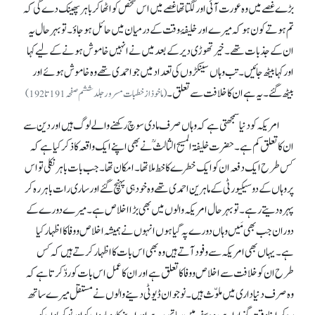
بڑے غصے میں وہ عورت آئی اور لگتا تھا غصے میں اس شخص کو اٹھا کر باہر پھینک دے گی کہ
تم ہوتے کون ہو کہ میرے اور خلیفۂ وقت کے درمیان میں حائل ہو جاؤ۔ تو بہرحال یہ
ان کے جذبات تھے۔ خیر تھوڑی دیر کے بعد میں نے انہیں خاموش ہونے کے لیے کہا
اور کہا بیٹھ جائیں۔ تب وہاں سینکڑوں کی تعداد میں جو احمدی تھے وہ خاموش ہوئے اور
بیٹھ گئے۔ یہ ہے ان کا خلافت سے تعلق۔
(ماخوذ از خطبات مسرور جلد ششم صفحہ 191 تا 192)
امریکہ کو دنیا سمجھتی ہے کہ وہاں صرف مادی سوچ رکھنے والے لوگ ہیں اور دین سے
ان کا تعلق کم ہے۔ حضرت خلیفۃ المسیح الثالثؒ نے بھی اپنے ایک واقعہ کا ذکر کیا ہے کہ
کس طرح ایک دفعہ ان کو ایک خطرے کا خط ملا تھا۔ امکان تھا۔ جب بات باہر نکلی تو اس
پر وہاں کے دو سیکیورٹی کے ماہرین احمدی تھے وہ خود ہی پہنچ گئے اور ساری رات باہر رہ کر
پہرہ دیتے رہے۔ تو بہرحال امریکہ والوں میں بھی بڑا اخلاص ہے۔ میرے دورے کے
دوران جب بھی مَیں وہاں دورے پہ گیا ہوں انہوں نے ہمیشہ اخلاص و وفا کا اظہار کیا
ہے۔ یہاں بھی امریکہ سے وفود آتے ہیں وہ بھی اس بات کا اظہار کرتے ہیں کہ کس
طرح ان کو خلافت سے اخلاص و وفا کا تعلق ہے اور ان کا عمل اس بات کو ردّ کرتا ہے کہ
وہ صرف دنیا داری میں ملوّث ہیں۔ نوجوان ڈیوٹی دینے والوں نے مستقل میرے ساتھ