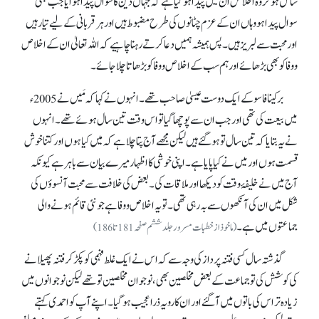
شامل ہو کر وہ اخلاص ان میں پیدا ہو گیا ہے کہ جہاں دین کا سوال پیدا ہوا یا جب بھی
سوال پیدا ہو وہاں ان کے عزم چٹانوں کی طرح مضبوط ہیں اور ہر قربانی کے لیے تیار ہیں
اور محبت سے لبریز ہیں۔ پس ہمیشہ ہمیں دعا کرتے رہنا چاہیے کہ اللہ تعالیٰ ان کے اخلاص
و وفا کو بھی بڑھائے اور ہم سب کے اخلاص و وفا کو بڑھاتا چلا جائے۔
برکینا فاسو کے ایک دوست عیسیٰ صاحب تھے۔ انہوں نے کہا کہ مَیں نے 2005ء
میں بیعت کی تھی اور جب ان سے پوچھا گیا تو اس وقت تین سال ہوئے تھے۔ انہوں
نے یہ بتایاکہ تین سال تو ہو گئے ہیں لیکن مجھے آج پتا چلا ہےکہ میں کیا ہوں اور کتنا خوش
قسمت ہوں اور میں نے کیا پایا ہے۔ اپنی خوشی کا اظہار میرے بیان سے باہر ہے کیونکہ
آج میں نے خلیفۂ وقت کو دیکھا اور ملاقات کی۔ بعض کی خلافت سے محبت آنسوؤں کی
شکل میں ان کی آنکھوں سے بہ رہی تھی۔ تو یہ اخلاص ووفا ہے جو نئی قائم ہونے والی
جماعتوں میں ہے۔
(ماخوذ از خطبات مسرور جلد ششم صفحہ 181 تا 186)
گذشتہ سال کسی فتنہ پرداز کی وجہ سے کہ اس نے ایک غلط فہمی کو پکڑ کر فتنہ پھیلانے
کی کوشش کی تو جماعت کے بعض مخلصین بھی، نوجوان مخلصین تو تھے لیکن نوجوانوں میں
زیادہ تر اس کی باتوں میں آ گئے اور ان کا رویہ ذرا عجیب ہو گیا۔ اپنے آپ کو احمدی کہتے