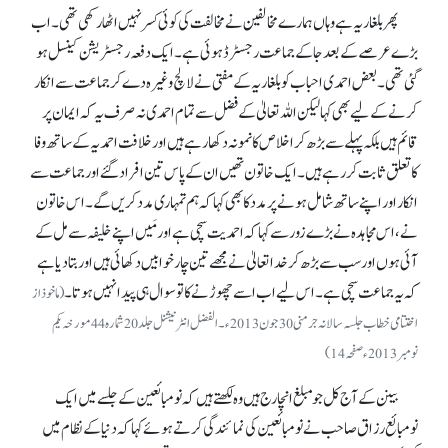
پھر بلغاریہ ہے وہاں ہمارے مخالفین نے مخالفت کی کوئی کسر نہیں اٹھا رکھی تھی۔ اب
بڑے عرصے کے بعد جا کے جماعت رجسٹرڈ ہوئی ہے۔ ایک دفعہ رجسٹریشن کینسل ہو
گئی تھی۔ بعض احمدی احباب کو بلغاریہ کے مفتی نے لالچ وغیرہ دے کر جماعت سے انکار
کرنے کے لیے بھی کہا لیکن اللہ تعالیٰ کے فضل سے تمام احمدی نہ صرف یہ کہ ایمان پر
قائم ہیں بلکہ پہلے سے بڑھ کر اخلاص کا نمونہ دکھا رہے ہیں اور خلافت احمدیہ کے ساتھ وفا
کا تعلق ثابت کر رہے ہیں۔ ایک خاتون تھیں ان کے پاس تین افراد گئے اور جماعت سے
انکار اور اپنے ساتھ شامل ہونے پر مدد کا بھی کہا کہ ہم تمہاری مدد کریں گے۔ اس خاتون
نے، اس مجاہدہ نے بڑے زور سے کہا کہ احمدیت سچی ہے اور مَیں اپنے خلیفہ سے مل کے
آئی ہوں اور سب سے بڑھ کر خداتعالیٰ نے مجھے تین چار خوابیں دکھائی ہیں اور بتا دیا ہے
کہ یہ جماعت سچی ہے۔ اس لیے اب اسے چھوڑنے کا تو سوال ہی پیدا نہیں ہوتا۔
(ماخوذ از
اختتامی خطاب جلسہ سالانہ جرمنی 30 جون 2013ء۔ الفضل انٹرنیشنل جلد 20 شمارہ 44مورخہ یکم
نومبر 2013ء صفحہ 14)
بینن کے آج کل جو مبلغ انچارج ہیں وہ لکھتے ہیں کہ نومبائعین کے جلسے میں ایک
نومبائع رزاق صاحب نے نومبائعین کی نمائندگی کرتے ہوئے کہا کہ دنیا کے نظام میں