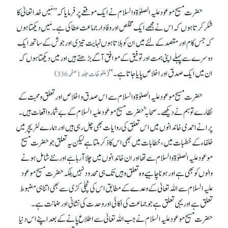
حضرت مسیح موعود علیہ الصلوٰۃ والسلام نے ایک موقعےپر فرمایا کہ ’’مَیں خدا تعالیٰ کا
شکر کرتا ہوں کہ اس نے مجھے ایک مخلص اور وفا دار جماعت عطا کی ہے۔ مَیں دیکھتا ہوں
کہ جس کام اور مقصد کے لئے میں ان کو بلاتا ہوں نہایت تیزی اور جوش کے ساتھ ایک
دوسرے سے پہلے اپنی ہمت اور توفیق کے موافق آگے بڑھتے ہیں اور میں دیکھتا ہوں کہ
ان میں ایک صدق اور اخلاص پایا جاتا ہے۔‘‘
(ملفوظات جلد 1 صفحہ 336)
حضرت مسیح موعود علیہ الصلوٰۃ والسلام سے اس صدق و اخلاص اور تعلق و محبت کے
نظارے تو ہم نے دیکھے۔ صحابہؓ حضرت مسیح موعود علیہ السلام کے بے شمار واقعات ہیں۔
پرانے احمدی خاندانوں میں اس تعلق کی روایات بھی چل رہی ہیں اور ہمارے لٹریچر میں
خلفاء کے خطبات میں، خطابات میں بھی اس کا ذکر ملتا ہے لیکن یہ تعلق جو حضرت مسیح
موعود علیہ الصلوٰۃ والسلام سے تھا اور ان خاندانوں میں چلا آ رہا ہے اور نئے شامل ہونے
والوں کو بھی ہے اور ہونا چاہیے وہ تعلق وہیں تک ہی محدودنہیں بلکہ حضرت مسیح موعود
علیہ السلام سے اللہ تعالیٰ کے وعدے کے مطابق اس کی نچلی کڑی سے بھی اتنا ہی مضبوط
تعلق ہے اور یہی تعلق ہے جو جماعت کی اکائی اور وحدت کی نشانی اور ضمانت ہے۔
حضرت مسیح موعود علیہ السلام نے جب اللہ تعالیٰ سے اطلاع پانے کے بعد اپنے اس دنیا