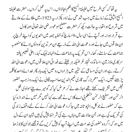
یہ تھا کہ کسی طرح مَیں خلیفۃ المسیح کا حکم بجا لاؤں۔ اس پہ عمل کروں۔ حضرت خلیفۃ
المسیح الثانیؓ کے زمانے میں جب شدھی نے زور پکڑا۔ یہ 1923ء میں ملکانے کے علاقے
میں شروع ہوا تھا۔ یہ حالت دیکھ کر حضرت مصلح موعود رضی اللہ تعالیٰ عنہ کا دل
بےقرار ہوا۔ اور آپؓ نے اسی سال، 9؍ مارچ کو خطبہ جمعہ میں احمدیوں کو اپنے خرچ پر
ان علاقوں میں جانے اور دعوت الی اللہ کے ذریعے ان مرتدین کو واپس لانے کا منصوبہ
جماعت کے سامنے رکھا۔ اس تحریک پہ جماعت نے والہانہ لبیک کہا۔ اعلیٰ تعلیم یافتہ
سرکاری ملازمین، اساتذہ، تُجّار غرضیکہ ہر طبقے سے فدائی ان علاقوں میں دعوت الی اللہ
کرتے رہے اور ان کی مساعی کے نتیجہ میں ہزاروں روحیں ایک بار پھر خدائے واحد کا کلمہ
پڑھنے لگیں۔ ایک معمر بزرگ قاری نعیم الدین صاحب بنگالی نے ایک روز جب حضور
مجلس میں تشریف رکھتے تھے اجازت لے کر عرض کیا کہ گو میرے بیٹے مولوی ظل
الرحمٰن اور مطیع الرحمٰن متعلم بی اے کلاس نے مجھ سے کہا نہیں مگر مَیں نے اندازہ کیا
ہے کہ حضور نے جو کل راجپوتانہ میں جا کر دعوت الی اللہ کرنے کے لئے وقفِ زندگی
کی تحریک کی ہے اور جن حالات میں وہاں رہنے کی شرائط پیش کی ہیں شاید ان کے دل
میں ہو کہ اگر وہ حضور کی خدمت میں اپنے آپ کو پیش کریں گے تو مجھے جو اُن کا بوڑھا