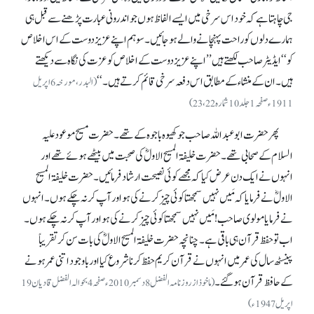
جی چاہتا ہے کہ خود اس سرخی میں ایسے الفاظ ہوں جو اندرونی عبارت پڑھنے سے قبل ہی
ہمارے دلوں کو راحت پہنچانے والے ہو جائیں۔ سو ہم اپنے عزیز دوست کے اس اخلاص
کو‘‘ ایڈیٹر صاحب لکھتے ہیں ’’اپنے عزیز دوست کے اخلاص کو عزت کی نگاہ سے دیکھتے
ہیں۔ ان کے منشاء کے مطابق اس دفعہ سرخی قائم کرتے ہیں۔‘‘
(البدر، مورخہ 6 اپریل
1911ء صفحہ 1جلد 10 شمارہ 22، 23)
پھر حضرت ابوعبداللہ صاحب جو کھیوہ باجوہ کے تھے۔ حضرت مسیح موعود علیہ
السلام کے صحابی تھے۔ حضرت خلیفۃ المسیح الاولؓ کی صحبت میں بیٹھے ہوئے تھے اور
انہوں نے ایک دن عرض کیا کہ مجھے کوئی نصیحت ارشاد فرمائیں۔ حضرت خلیفۃ المسیح
الاولؓ نے فرمایا کہ مَیں نہیں سمجھتا کوئی چیز کرنے کی ہو اور آپ کر نہ چکے ہوں۔ انہوں
نے فرمایا مولوی صاحب! مَیں نہیں سمجھتا کوئی چیز کرنے کی ہو اور آپ کر نہ چکے ہوں۔
اب تو حفظ قرآن ہی باقی ہے۔ چنانچہ حضرت خلیفۃ المسیح الاولؓ کی بات سن کر تقریباً
پینسٹھ سال کی عمر میں انہوں نے قرآن کریم حفظ کرنا شروع کیا اور باوجود اتنی عمر ہونے
کے حافظ قرآن ہوگئے۔
(ماخوذ از روزنامہ الفضل 8 دسمبر 2010ء صفحہ 4 بحوالہ الفضل قادیان 19
اپریل 1947ء)