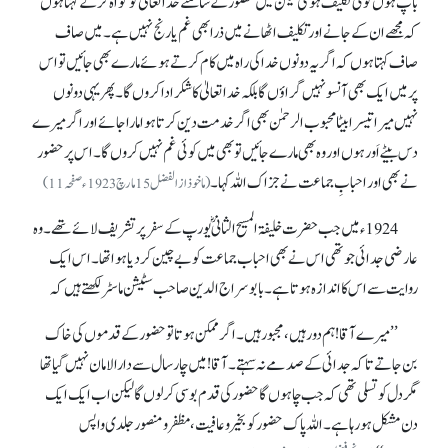
باپ ہوں کوئی تکلیف ہو گی لیکن میں حضور کے سامنے خدا تعالیٰ کو گواہ کر کے کہتا ہوں
کہ مجھے ان کے جانے اور تکلیف اٹھانے میں ذرا بھی غم یا رنج نہیں ہے۔ میں صاف
صاف کہتا ہوں کہ اگر یہ دونوں خدا کی راہ میں کام کرتے ہوئے مارے بھی جائیں تو اس
پر میں ایک بھی آنسو نہیں گراؤں گا بلکہ خدا تعالیٰ کا شکر ادا کروں گا۔ پھر یہی دونوں
نہیں میرا تیسرا بیٹا محبوب الرحمٰن بھی اگر خدمت دین کرتا ہوا مارا جائے اور اگر میرے
دس بیٹے اَور ہوں اور وہ بھی مارے جائیں تو بھی میں کوئی غم نہیں کروں گا۔ اس پر حضور
نے بھی اور احبابِ جماعت نے جزاک اللہ کہا۔
(ماخوذ از الفضل 15 مارچ 1923ءصفحہ11)
1924ء میں جب حضرت خلیفۃ المسیح الثانیؓ یورپ کے سفر پر تشریف لائے تھے۔ وہ
عارضی جدائی جو تھی اس نے بھی احباب جماعت کو بے چین کر دیا ہوا تھا۔ اس ایک
روایت سے اس کا اندازہ ہوتا ہے۔ بابو سراج الدین صاحب سٹیشن ماسٹر لکھتے ہیں کہ
’’میرے آقا! ہم دور ہیں، مجبور ہیں۔ اگر ممکن ہوتا تو حضور کے قدموں کی خاک
بن جاتے تا کہ جدائی کے صدمے نہ سہتے۔ آقا! میں چار سال سے دارالامان نہیں گیا تھا
مگر دل کو تسلی تھی کہ جب چاہوں گا حضور کی قدم بوسی کر لوں گا لیکن اب ایک ایک
دن مشکل ہو رہا ہے۔ اللہ پاک حضور کو بخیر و عافیت، مظفر و منصور جلدی واپس