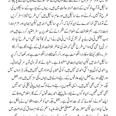
سائیکل سوار سفر شروع کرنے لگے تھے تو ٹی وی کے نمائندے نے وہاں ان سے پوچھا کہ
سائیکل تو آپ لوگوں کے بہت خستہ حالت میں ہیں۔ یہاں کے یورپ کے سائیکلوں کی
طرح تو نہیں۔ ٹوٹے ہوئے سائیکل ہیں اور عام سائیکل ہیں کس طرح اتنا بڑا سفر کریں
گےتو جماعتی نمائندے نے ان کو کہا کہ اگرچہ سائیکل خستہ ہیں لیکن ایمان اور عزم ہمارا
بہت بڑا ہے۔ ہم خلافت کے انعام کے شکرانے کے طور پر یہ سفر اختیار کر رہے ہیں اور
جب نیشنل ٹی وی نے یہ خبر نشر کی تو اس ٹی وی نے اس خبر کا آغاز بھی اس طرح کیا، جو
سرخی پڑھی گئی وہ اس طرح تھی کہ اللہ کی خاطر خلافت جوبلی کے لیے واگا سے اکرا کا
سفر۔ واگا برکینا فاسو کا دارالحکومت ہے اور اکرا گھانا کا دارالحکومت ہے اور لکھا کہ اگرچہ
سائیکل خستہ ہیں لیکن ایمان بہت ہی مضبوط ہے۔ اخبار نے جو خبر دی تو یہ سرخی جمائی۔
یہ احمدی کوئی پیدائشی احمدی نہیں ہیں، کوئی صحابہ کی اولاد میں نہیں ہیں بلکہ ہزاروں میل
دور بیٹھے ہوئے بعض ایسے علاقوں کے رہنے والے ہیں جہاں کچی سڑکیں ہیں اور بعض
جگہ سڑکیں بھی نہیں ہیں۔ ایسی جگہوں پر رہنے والے لوگ جہاں پانی بجلی کی سہولتیں
بھی نہیں تھیں۔ ان لوگوں نے چند سال پہلے احمدیت قبول کر کے پھر اخلاص و وفا کے
ایسے نمونے دکھائے کہ حیرت ہوتی ہے۔ بعض جگہ ان کو غربت و افلاس نے بالکل بے
حال کیا ہوا ہے لیکن حضرت محمد مصطفیٰ صلی اللہ علیہ وسلم کے غلام صادق کی جماعت میں