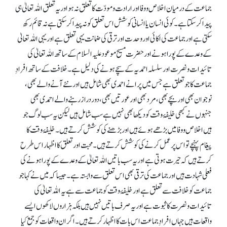
جماعت کے درمیان اخلاص و وفا اور ارادت و مودّت کا تعلق نہ ہو اور یہ تعلق اللہ تعالیٰ ہی
پیدا کر سکتا ہے۔ کوئی انسان یا انسانی کوشش اس تعلق کو نہ پیدا کر سکتی ہے نہ قائم رکھ
سکتی ہے اور جماعت کی اکائی اور وحدت اور ترقی کی ضمانت یہی تعلق ہے اور یہی اللہ تعالیٰ
کے وعدے کے پورا ہونے اور حضرت مسیح موعود علیہ السلام کے ساتھ اللہ تعالیٰ کی
تائیدات و نصرت اور سلسلہ احمدیہ کے سچے ہونے کی دلیل ہے۔ خلافت کے ساتھ افرادِ
جماعت کا جو تعلق ہے جس میں پرانے احمدی بھی شامل ہیں اور نئے آنے والے بھی،
نوجوان بھی اور بچے بھی، مرد بھی اور عورتیں بھی، دور دراز رہنے والے احمدی بھی
جنہوں نے کبھی خلیفۂ وقت کو دیکھا بھی نہیں ہے سب شامل ہیں لیکن یہ سب لوگ جو
ہیں اخلاص و وفا میں بڑھے ہوئے ہیں اور بڑھنے کی کوشش کرتے ہیں۔ خلیفۂ وقت کا
پیغام پہنچے تو اس پر عمل کرنے کی کوشش کرتے ہیں۔ محبت اور تعلق کا اظہار اس طرح
کرتے ہیں کہ حیرت ہوتی ہے اور یہ سب باتیں اللہ تعالیٰ کے وعدے کے پورا ہونے کی
فعلی شہادت ہیں اور جماعت کی ترقی بھی اس تعلق سے وابستہ ہے۔ جیسا کہ میں نے کہا جو
جماعت کو خلافت سے تعلق ہے اور خلیفۂ وقت کو جماعت سے ہے یہ اللہ تعالیٰ کی
تائیدات و نصرت کا ثبوت ہے اور یہ صرف باتیں نہیں ہیں بلکہ ہزاروں لاکھوں ایسے
واقعات ہیں جہاں افرادِ جماعت اس بات کا اظہار کرتے ہیں۔ اگر ان واقعات کو جمع کیا