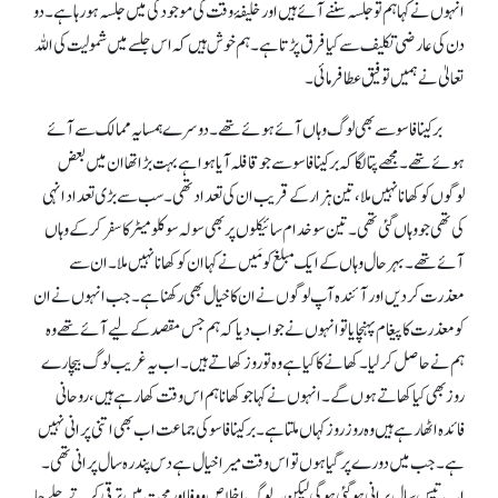
انہوں نے کہا ہم تو جلسہ سننے آئے ہیں اور خلیفۂ وقت کی موجودگی میں جلسہ ہو رہا ہے۔ دو
دن کی عارضی تکلیف سے کیا فرق پڑتا ہے۔ ہم خوش ہیں کہ اس جلسے میں شمولیت کی اللہ
تعالیٰ نے ہمیں توفیق عطا فرمائی۔
برکینا فاسو سے بھی لوگ وہاں آئے ہوئے تھے۔ دوسرے ہمسایہ ممالک سے آئے
ہوئے تھے۔ مجھے پتا لگا کہ برکینا فاسو سے جو قافلہ آیا ہوا ہے بہت بڑا تھا ان میں بعض
لوگوں کو کھانا نہیں ملا، تین ہزار کے قریب ان کی تعداد تھی۔ سب سے بڑی تعداد انہی
کی تھی جو وہاں گئی تھی۔ تین سو خدام سائیکلوں پر بھی سولہ سو کلو میٹر کا سفر کر کے وہاں
آئے تھے۔ بہرحال وہاں کے ایک مبلغ کو مَیں نے کہا ان کو کھانا نہیں ملا۔ ان سے
معذرت کر دیں اور آئندہ آپ لوگوں نے ان کا خیال بھی رکھنا ہے۔ جب انہوں نے ان
کو معذرت کا پیغام پہنچایا تو انہوں نے جواب دیا کہ ہم جس مقصد کے لیے آئے تھے وہ
ہم نے حاصل کر لیا۔ کھانے کا کیا ہے وہ تو روز کھاتے ہیں۔ اب یہ غریب لوگ بیچارے
روز بھی کیا کھاتے ہوں گے۔ انہوں نے کہا جو کھانا ہم اس وقت کھا رہے ہیں، روحانی
فائدہ اٹھا رہے ہیں وہ روز روز کہاں ملتا ہے۔ برکینا فاسو کی جماعت اب بھی اتنی پرانی نہیں
ہے۔ جب میں دورے پر گیا ہوں تو اس وقت میرا خیال ہے دس پندرہ سال پرانی تھی۔
اب تیس سال پرانی ہو گئی ہو گی لیکن یہ لوگ اخلاص و وفا اور محبت میں ترقی کرتے چلے جا