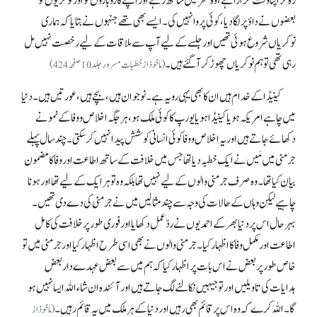
رہ کر اپنا وقت گزارا ہے، وہ سفر میں ساتھ رہے اور اپنے کاروباروں کو اور نوکریوں کو
بعضوں نے داؤ پر لگا دیا، کوئی پروا نہیں کی۔ ایسے بھی تھے جنہوں نے بتایا کہ ہماری
نوکریاں شروع ہوئی تھیں اور جلسے کے لیے آپ سے ملاقات کے لیے رخصت نہیں مل
رہی تھی تو ہم نوکریاں چھوڑ کر آ گئے ہیں۔
(ماخوذ از خطبات مسرور جلد 10صفحہ 424)
کینیڈا کے خدام ہیں ان کا بھی یہی رویہ ہے۔ نوجوان ہیں، بچے ہیں، عورتیں ہیں۔ دنیا
میں چاہے امریکہ ہو یا کینیڈا ہویا یورپ کاکوئی ملک ہو، ہر جگہ اخلاص و وفا کے نمونے
دکھائے جاتے ہیں اور یہ اخلاص و وفا کوئی انسانی کوشش پیدا نہیں کر سکتی۔ چند سال پہلے
جرمنی میں مَیں نے ایک خطبہ دیا تھا جس میں خلافت کے ساتھ اطاعت اور وفا کا مضمون
بیان کیا تھا۔ وہ صرف جرمنی والوں کے لیے نہیں تھا بلکہ وہ تو ہر ایک کے لیے تھا اور ہونا
چاہیے لیکن وہاں کے حالات کی وجہ سے چند مثالیں میں نے جرمنی کی دے دی تھیں۔
بہرحال اس پر دنیا بھر کے احمدیوں نے ردّعمل دکھایا اور فوری طور پر خلافت کی کامل
اطاعت اور مکمل وفا کا اظہار کیا۔ جرمنی والوں نے بھی اسی طرح اظہار کیا اور جرمنی میں تو
خاص طور پر بعض نے اس بات پر اظہار کیا کہ ہم میں سے بعض عہدے دار بعض
ہدایات کی تاویلیں اور توجیہیں نکالنے لگ جاتے ہیں اور آئندہ ان شاء اللہ ایسا نہیں ہو
گا۔ اللہ کرے کہ وہ اس پر قائم بھی رہیں اور دنیا کے ہر ملک میں یہ قائم رہیں۔
(ماخوذ از