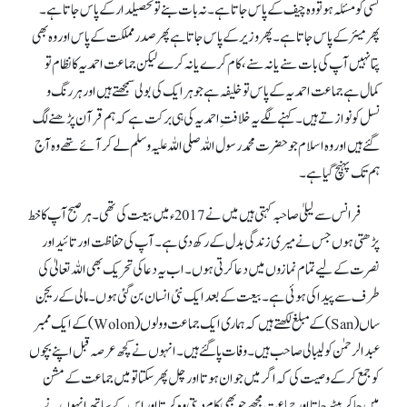
کسی کو مسئلہ ہو تو وہ چیف کے پاس جاتا ہے۔ نہ بات بنے تو تحصیلدار کے پاس جاتا ہے۔
پھر میئر کے پاس جاتا ہے۔ پھر وزیر کے پاس جاتا ہے پھر صدر مملکت کے پاس اور وہ بھی
پتا نہیں آپ کی بات سنے یا نہ سنے، کام کرے یا نہ کرے لیکن جماعت احمدیہ کا نظام تو
کمال ہے جماعت احمدیہ کے پاس تو خلیفہ ہے جو ہر ایک کی بولی سمجھتے ہیں اور ہر رنگ و
نسل کو نوازتے ہیں۔ کہنے لگے یہ خلافتِ احمدیہ کی ہی برکت ہے کہ ہم قرآن پڑھنے لگ
گئے ہیں اور وہ اسلام جو حضرت محمد رسول اللہ صلی اللہ علیہ وسلم لے کر آئے تھے وہ آج
ہم تک پہنچ گیا ہے۔
فرانس سے لیلیٰ صاحبہ کہتی ہیں میں نے 2017ء میں بیعت کی تھی۔ ہرصبح آپ کا خط
پڑھتی ہوں جس نے میری زندگی بدل کے رکھ دی ہے۔ آپ کی حفاظت اور تائید اور
نصرت کے لیے تمام نمازوں میں دعا کرتی ہوں۔ اب یہ دعا کی تحریک بھی اللہ تعالیٰ کی
طرف سے پیدا کی ہوئی ہے۔ بیعت کے بعد ایک نئی انسان بن گئی ہوں۔ مالی کے ریجن
ساں (San) کے مبلغ لکھتے ہیں کہ ہماری ایک جماعت وولوں (Wolon) کے ایک ممبر
عبدالرحمٰن کولیبالی صاحب ہیں۔ وفات پا گئے ہیں۔ انہوں نے کچھ عرصہ قبل اپنے بچوں
کو جمع کر کے وصیت کی کہ اگر میں جوان ہوتا اور چل پھر سکتا تو میں جماعت کے مشن
میں جا کر بیٹھ جاتا اور جماعت مجھے جو بھی کام دیتی وہ کرتا اور اس کے ساتھ انہوں نے