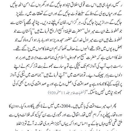
رسمیں راہ پا رہی ہیں اس سے قومی اخلاق تباہ ہو جائیں گے اور گھروں کے امن اٹھ جائیں
گے اور میاں بیوی کے وفا کے سلسلے ٹوٹ جائیں گے اور ان کے تعلقات میں رخنے پڑ
جائیں گے، دراڑیں پڑ جائیں گی۔ ہرگز اس رجحان کو پنپنے نہ دیں۔ چنانچہ مجھے پاکستان سے
جو خطوط ملے ان سے میرادل‘‘ حضرت خلیفۃ المسیح الرابع فرماتے ہیں ’’پاکستان سے جو
خطوط ملے ہیں ان سے میرا دل خدا کے حضور سجدہ ریز ہوا اور بار بار ہوا کہ وہ لوگ جو
بعض بدیوں میں مبتلا تھے انہوں نے صاف لکھا کہ ہم ان غلط کاموں میں پڑ گئے تھے۔
اللہ کا احسان ہے کہ حضرت مسیح موعود علیہ السلام کی جماعت سے وابستہ ہیں اور براہ
راست جب آپ کی آواز ہم تک پہنچی ہے تو یہ سارے جھوٹے بت توڑ کر ہم نے اپنے
دلوں سے باہر پھینک دیے۔ تو جماعت میں‘‘ آپؒ فرماتے ہیں ’’جماعت میں نیکی کی آواز
پر لبیک کہنے کا جو مادہ ہے یہ صداقت کی اصل روح ہے اور یہ صداقت کی روح کبھی کوئی
جھوٹا دنیا میں نہیں بنا سکتا۔‘‘
(خطبات طاہر جلد11صفحہ920)
پھر اب میرے وقت کی باتیں ہیں۔ 2004ء میں مَیں نے نائیجیریا کا دورہ کیا۔ دو دن کا
دورہ تھا۔ پہلے پروگرام نہیں تھا۔ اتفاق سے اور مجبوری سے بن گیا کیونکہ فلائٹ وہاں سے
ملتی تھی لیکن وہاں جا کے یہ احساس ہوا کہ یہاں آنا بڑا ضروری تھا۔ نہ آتے تو بڑا غلط