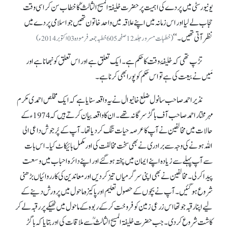
یونیورسٹی میں پردے کی اہمیت پر حضرت خلیفۃ المسیح الثالثؒ کا خطاب سن کر اسی وقت
حجاب لے لیا اور اس زمانہ میں اپنے علاقہ میں واحد خاتون تھیں جو اسلامی پردے میں
نظر آتی تھیں۔‘‘
(خطبات مسرور جلد 12 صفحہ 605 خطبہ جمعہ فرمودہ 03 اکتوبر 2014ء)
تڑپ تھی کہ خلیفۂ وقت کا حکم ہے۔ ایک تعلق ہے اور اس تعلق کو نبھانا ہے اور
مَیں نے بیعت کی ہے تواس حکم کو پورا بھی کرنا ہے۔
نذیر احمد صاحب سانول ضلع خانیوال نے یہ واقعہ سنایا ہے کہ ایک مخلص احمدی مکرم
مہر مختار احمد صاحب آف باگڑ سرگانہ تھے۔ ان کا واقعہ بیان کرتے ہیں کہ 1974ء کے
حالات میں مخالفین نے آپ کا عرصہ حیات تنگ کر دیا تھا۔ آپ کے پُرجوش داعی الی
اللہ ہونے کی وجہ سے برادری نے بھی سخت مخالفت کی اور مکمل بائیکاٹ کیا۔ اس بات
سے آپ پہلے سے زیادہ اپنے ایمان میں پختہ ہو گئے اور اپنے دائرہ احباب میں وسعت
پیدا کر لی۔ مخالفین نے بھی اپنی سرگرمیاں تیز کر دیں اور معاندین کی کارروائیاں بڑھنی
شروع ہو گئیں۔ آپ نے بچوں کے حصول تعلیم اور پاکیزہ ماحول میں پرورش دینے کے
لیے اپنا رقبہ جو تھا اس زرعی زمین کو فروخت کر کے ربوہ کے ماحول میں ٹھیکے پر رقبہ لے کر
کاشت شروع کر دی۔ جب حضرت خلیفۃ المسیح الثالثؒ سے ملاقات کی اور بتایا کہ باگڑ