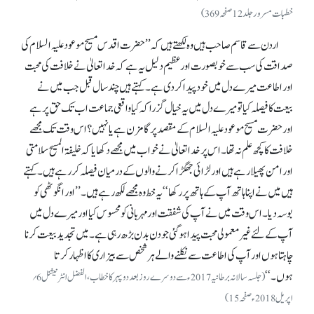
خطبات مسرور جلد 12صفحہ 369)
اردن سے قاسم صاحب ہیں وہ لکھتے ہیں کہ ’’حضرت اقدس مسیح موعود علیہ السلام کی
صداقت کی سب سے خوبصورت اور عظیم دلیل یہ ہے کہ خدا تعالیٰ نے خلافت کی محبت
اور اطاعت میرے دل میں خود پیدا کر دی ہے۔ کہتے ہیں چند سال قبل جب میں نے
بیعت کا فیصلہ کیا تو میرے دل میں یہ خیال گزرا کہ کیا واقعی جماعت اب تک حق پر ہے
اور حضرت مسیح موعود علیہ السلام کے مقصد پر گامزن ہے یا نہیں؟ اس وقت تک مجھے
خلافت کا کچھ علم نہ تھا۔ اس پر خدا تعالیٰ نے خواب میں مجھے دکھایا کہ خلیفۃ المسیح سلامتی
اور امن پھیلا رہے ہیں اور لڑائی جھگڑا کرنے والوں کے درمیان فیصلہ کر رہے ہیں۔ کہتے
ہیں میں نے اپنا ہاتھ آپ کے ہاتھ پر رکھا‘‘ یہ خط وہ مجھے لکھ رہے ہیں۔ ’’اور انگوٹھی کو
بوسہ دیا۔ اس وقت میں نے آپ کی شفقت اور مہربانی کو محسوس کیا اور میرے دل میں
آپ کے لئے غیر معمولی محبت پیدا ہو گئی جو دن بدن بڑھ رہی ہے۔ میں تجدید بیعت کرنا
چاہتا ہوں اور آپ کی اطاعت سے نکلنے والے ہر شخص سے بیزاری کا اظہار کرتا
ہوں۔‘‘
(جلسہ سالانہ برطانیہ 2017ء سے دوسرے روز بعد دوپہرکا خطاب، الفضل انٹرنیشنل 6؍
اپریل 2018ء صفحہ 15)