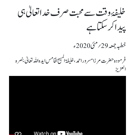
خلیفۂ وقت سے محبت صرف خدا تعالیٰ ہی
پیدا کر سکتا ہے
خطبہ جمعہ 29؍ مئی 2020ء
فرمودہ حضرت مرزا مسرور احمد، خلیفۃ المسیح الخامس ایدہ اللہ تعالیٰ بنصرہ
العزیز