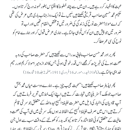
محبت کا اظہار کر رہے ہیں۔ ان میں سے چند خطوط کا اقتباس بطور نمونہ درج کرتا ہوں۔
حکیم محمد حسین صاحب قریشی لکھتے ہیں مَیں نے تو ایک روز جناب باری میں عرض کی تھی
کہ اے مولا! حضرت نوحؑ کی زندگی کی ضرورتیں تو مختص المقام تھیں اور اب تو
ضرورتیں جو پیش ہیں ان کو بس تُو ہی جانتا ہے۔ ہماری عرض قبول کر اور ہمارے امام کو
نوح کی سی عمر عطا کر۔
پھر برادر محمد حسن صاحب پنجابی مدراس سے لکھتے ہیں کہ حضرت صاحب کی رو بہ
صحت ہونے کی خبر پڑھ کر مجھے اس قدر خوشی ہوئی جس کا اندازہ میرا مولا کریم اور رحیم
خدا ہی جانتا ہے۔
(ماخوذ از البدر، مورخہ 16 فروری 1911ء صفحہ 2جلد 10 شمارہ 16)
پھر ایڈیٹر صاحب لکھتے ہیں: ’’محبت عجیب چیز ہے۔ ہمارے دوست میاں محمد بخش
صاحب جو ملک آسٹریلیا میں تجارت کرتے ہیں اپنے ایک خط میں تحریر فرماتے ہیں کہ
آپ قادیان کی اخبار کی ذیل میں حضرت خلیفۃ المسیح ایدہ اللہ کے متعلق جو سرخی قائم
کرتے ہیں اس میں صرف خلیفۃ المسیح کے الفاظ نہ ہوں بلکہ سرخی میں ہی آپ کی صحت و
عافیت کے متعلق کوئی لفظ اشارہ کرتا ہو کیونکہ بدر کو کھولنے کے وقت سب سے اول جن
الفاظ کو ہماری مشتاق نگاہیں تلاش کرنے کو دوڑتی ہیں وہ اسی سرخی کے الفاظ ہیں اور ہمارا