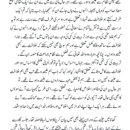
تھے لیکن نظام سے علیحدہ ہو رہے تھے۔ بہرحال مالی سے میں نے ان کے ایک مقامی مبلغ
معاذ صاحب کو وہاں بھیجا۔ انہوں نے وہاں جا کے ان کو سمجھایا۔ جب بتایا کہ تم ایک
طرف کہتے ہو خلافت سے تمہاراتعلق ہے اور دوسری طرف نظام سے ہٹ رہے ہو تو یہ
درست نہیں ہے تو تقریباً تمام نے معافی کے خطوط لکھنے شروع کر دیے اور انہوں نے کہا
کہ ہم غلط فہمی کی وجہ سے اور تربیت کی کمی کی وجہ سے ان باتوں میں آ گئے تھے۔ ہمارا
خلافت کے ساتھ وفا کا مکمل تعلق ہے اور ہم سوچ بھی نہیں سکتے کہ خلافت سے کبھی
علیحدہ ہوں۔ چنانچہ دوبارہ وہ اللہ تعالیٰ کے فضل سے نظامِ جماعت کا حصہ بن گئے۔
تربیت کی کمی تھی تو اُکھڑے۔ جہاں احساس دلایا گیا تو فوراً اپنی غلطی کا احساس ہوا اور
خلافت سے کامل وفا کے تعلق کا اظہار کیا اور کہا کہ جب ہم علیحدہ تھے تب بھی ہم خلافت
سے علیحدہ نہیں ہوئے تھے۔ ہم تو بعض عہدے داروں سے علیحدہ ہوئے تھے۔ تو
بہرحال یہ ان کی وفا اور اخلاص کا معیار ہے، تعلق ہے۔ اسی طرح گیمبیا سے آئے ہوؤں
کا بھی یہی حال تھا۔ آئیوری کوسٹ سے لوگ آئے تھے۔ دوسرے ممالک سے آئے
ہوئے تھے۔ ہر ایک اپنے اپنے انداز میں اخلاص اور وفا اور فدائیت میں بڑھا ہوا تھا۔
گھانا میں جلسے کے دوران پہلے بھی مَیں بیان کر چکا ہوں لمبا فاصلہ تھا۔ جلسہ گاہ سے
لے کے جہاں ہماری رہائش تھی۔ وہاں اس تک پہنچنے میں سڑک ذرا بل کھاتی جاتی تھی۔