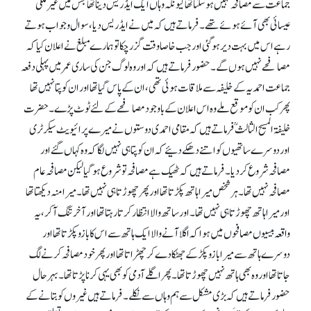
جماعت سے مصافحہ نہیں ہو سکتا تھا کیونکہ وہاں ایک ایڈریس دینا تھا جس میں غیر ملکی
عیسائی بھی آئے ہوئے تھے۔ فرماتے ہیں کہ میں نے ایڈریس دیا، سوال و جواب ہوتے
رہے اس میں بہت دیر ہو گئی اور جب خاصا وقت گزر چکا تو ہمارے مبلغ نے اعلان کیا کہ
مصافحے نہیں ہوں گے۔ حضور فرماتے ہیں کہ اور وہ لوگ جن کی ساری عمر میں پہلی دفعہ
جماعت احمدیہ کے خلیفہ سے ملاقات ہوئی تھی، ان کے پاس گیا تھا اور ان کو پتا نہیں تھا
پھر کب ان کو موقع ملے وہ اس اعلان کے باوجود مصافحے کے لئے ٹوٹ پڑے۔ حضرت
خلیفۃ المسیح الثالثؒ فرماتے ہیں کہ مقامی احمدی دوستوں نے میرے پرائیویٹ سیکرٹری
اور دوسرے ساتھیوں کو اتنے دھکے دئیے کہ ان کو پتا ہی نہیں لگا کہ وہ کہاں گئے اور
مصافحہ شروع کر دیا۔ فرماتے ہیں کہ ٹھیک ہے مصافحہ تو شروع ہو گیا لیکن مصافحہ عام
مصافحہ نہیں تھا۔ ہر شخص میرا ہاتھ پکڑتا تھا اور پھر چھوڑتا ہی نہیں تھا۔ میرا منہ دیکھتا تھا
اور میرا ہاتھ چھوڑتا ہی نہیں تھا۔ اور ساتھ والا انتظار کرتا رہتا تھا اور آخر تنگ آ کر، یہ
واقعہ بیسیوں مصافحوں میں ہوا کہ اگلا آنے والا ایک ہاتھ سے اس کا بازو پکڑتا تھا اور
دوسرے ہاتھ سے میرا بازو پکڑ کے جھٹکا دے کر چھڑاتا تھا اور پھر خود مصافحہ کرنے لگ
جاتا تھا اور وہ بھی ہاتھ نہیں چھوڑتا تھا۔ پھر اگلے آدمی کو بھی یہی کرنا پڑتا تھا۔ بہرحال
حضور فرماتے ہیں کہ بڑی مشکل سے ہم وہاں سے نکلے۔ فرماتے ہیں غیروں کو بتانے کے