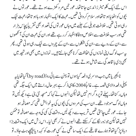
اس لئے ایک کلو میٹر زائد بن جاتا تھا۔ عورتیں مرد کھڑے ہوتے تھے۔ عورتوں نے
بچوں کو اٹھایا ہوتا تھا اور سلام کرواتی تھیں۔ محبت کا ایک اظہار ہو رہا ہوتا تھا، محبت ٹپک
رہی ہوتی تھی۔ خلافت جوبلی کے جلسے میں وہاں عورتوں کی تعداد بھی تقریباً پچاس ہزار
تھی اور سب خلافت سے اخلاص و وفا کا اظہار کر رہے تھے اور ان کی محبت ان کی آنکھوں
سے، ان کے رویے سے، ان کی شکلوں سے، ان کے چہروں سے ٹپک رہی ہوتی تھی۔ پھر
یہ سب لوگ اپنی نمازوں کی حفاظت کرنا بھی جانتے ہیں۔ نمازوں میں بھی اور تہجد میں
بھی بڑی باقاعدگی سے شامل ہوتے تھے۔
نائیجیریا میں جب دوسری دفعہ گیا ہوں تو بینن سے بائی روڈ (by road) گیا تھا یا یہ
پہلی دفعہ والا ہی قصہ ہے۔ غالباً 2004ء کا ہی ذکر ہے بہرحال راستے میں ایک جگہ تھی
وہاں رکنا تھا۔ پہلے تو پروگرام نہیں تھا لیکن انہوں نے کہا کہ مسجدنئی بنی ہے دیکھ لیں تو
وہاں لوگ موجود تھے۔ ان سب کی مردوں کی بچوں کی یہ خواہش تھی کہ مصافحہ ہو
جائے۔ عورتیں چاہتی تھیں قریب سے دیکھ لیں۔ وقت کی کمی کی وجہ سے مصافحہ تو ممکن
نہیں تھا لیکن جو زور لگا کے کر سکتے تھے انہوں نے کر بھی لیا۔ اس رَش میں ایک وقت بڑا
دباؤ پڑ گیا تھا تو ہمارے قافلے کے ایک ساتھی نے کسی عورت کو کہہ دیا پیچھے ہٹ جاؤ۔ تو