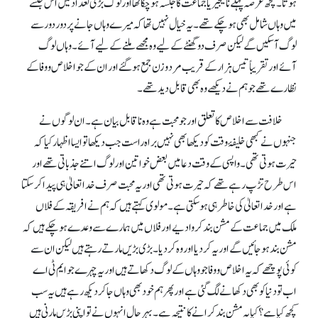
ہوتا۔ کچھ عرصہ پہلے نائیجیریا جماعت کا جلسہ ہو چکا تھا اور لوگ بڑی تعداد میں اس جلسے
میں وہاں شامل بھی ہو چکے تھے۔ یہ خیال نہیں تھا کہ میرے وہاں جانے پر دور دور سے
لوگ آ سکیں گے لیکن صرف دو گھنٹے کے لیے وہ مجھے ملنے کے لیے آئے۔ وہاں لوگ
آئے اور تقریباً تیس ہزار کے قریب مرد و زن جمع ہو گئے اور ان کے جو اخلاص و وفا کے
نظارے تھے جو ہم نے دیکھے وہ بھی قابل دید تھے۔
خلافت سے اخلاص کا تعلق اور جو محبت ہے وہ ناقابل بیان ہے۔ ان لوگوں نے
جنہوں نے کبھی خلیفۂ وقت کو دیکھا بھی نہیں براہ راست جب دیکھا تو ایسا اظہار کیا کہ
حیرت ہوتی تھی۔ واپسی کے وقت دعا میں بعض خواتین اور لوگ اتنے جذباتی تھے اور
اس طرح تڑپ رہے تھے کہ حیرت ہوتی تھی اور یہ محبت صرف خدا تعالیٰ ہی پیدا کر سکتا
ہے اور خدا تعالیٰ کی خاطر ہی ہوسکتی ہے۔ مولوی کہتے ہیں کہ ہم نے افریقہ کے فلاں
ملک میں جماعت کے مشن بند کروا دیے اور فلاں میں ہمارے سے وعدے ہو چکے ہیں کہ
مشن بند ہو جائیں گے اور یہ کر دیا اور وہ کر دیا۔ بڑی بڑیں مارتے رہتے ہیں لیکن ان سے
کوئی پوچھے کہ یہ اخلاص و وفا جو وہاں کے لوگ دکھاتے ہیں اور یہ چہرے جو ایم ٹی اے
اب تو دنیا کو بھی دکھانے لگ گئی ہے اور پھر ہم خود بھی وہاں جا کر دیکھ رہے ہیں یہ سب
کچھ کیا ہے؟ کیا یہ مشن بند کرانے کا نتیجہ ہے۔ بہرحال انہوں نے تو اپنی بڑیں مارنی ہیں