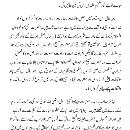
جائے تو بے شمار ضخیم جلدیں اس کی بن جائیں گی۔
بہرحال اس وقت مَیں بعض واقعات، جذبات اور احساسات کا ذکر کروں گا جو
جماعت کو خلیفۂ وقت سے ہر زمانے میں رہے اور اب تک ہیں۔ حضرت مسیح موعود علیہ
السلام کی وفات کے بعد سے شروع ہوئے جو آج 112 سال مکمل ہونے کے بعد بھی اسی
طرح قائم ہیں۔ مخالفین تو سمجھتے تھے کہ حضرت مسیح موعود علیہ السلام کی وفات کے بعد
یہ سلسلہ ختم ہو جائے گا لیکن افرادِ جماعت کا ارادت و مودت اور اخلاص و وفا کا تعلق
خلافت سے اور حضرت مسیح موعود علیہ الصلوٰۃ والسلام سے بڑھتا ہی چلا جا رہا ہے اور کیوں
نہ ہو یہ آنحضرت صلی اللہ علیہ وسلم کی پیشگوئیوں کے مطابق ہے۔ بہرحال اب مَیں چند
واقعات پیش کرتا ہوں اور حضرت خلیفۃ المسیح الاولؓ سے مَیں شروع کرتا ہوں۔ ایک دو
واقعات پہلے بیان کروں گا۔
ایڈیٹر صاحب البدر حضرت خلیفۃ المسیح الاول رضی اللہ تعالیٰ عنہ کی علالت کے ایام
کے بارے میں لکھتے ہیں۔ ان ایام میں خدام کے خطوط عیادت کے کثرت سے آ رہے
ہیں اور ان خطوں پہ حضرت خلیفۃ المسیح الاوّلؓ نے فرمایا مَیں ان سب کے واسطے دعا کرتا
ہوں جو عیادت کا خط لکھتے ہیں۔ ایڈیٹر صاحب لکھتے ہیں کہ عشاق عجیب پیرایوں میں اپنی