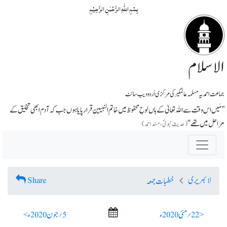
بِسۡمِ اللّٰہِ الرَّحۡمٰنِ الرَّحِیۡمِ
الاسلام
جماعت احمدیہ مسلمہ عالمگیر کی مرکزی اُردو ویب سائٹ
’’مَیں اس وقت سے اللہ تعالیٰ کے ہاں لوحِ محفوظ میں خاتم النبیین قرار پایا ہوں جب کہ آدم ابھی تخلیق کے
مراحل میں تھے‘‘
(حدیث نبویؐ، مسند احمد)
لائبریری
Share
خطبات جمعہ
< 22؍ مئی 2020ء
5؍ جون 2020ء >