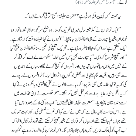
لائے۔‘‘
(سوانح فضل عمر جلد 5 صفحہ 475)
یہ محبت کس کی پیدا کی ہوئی ہے؟ حضرت خلیفۃ المسیح الثانیؓ فرماتے ہیں کہ
’’ایک نوجوان نے گذشتہ سال میری تحریک کو سنا۔ وہ ضلع سرگودھا کا باشندہ تھا۔ وہ
نوجوان بغیر پاسپورٹ کے ہی افغانستان جا پہنچا۔‘‘ انہوں نے کہا خلیفۂ وقت کا ارشاد ہے۔
ایک تعلق ہے اور اس کو بجا لانا ضروری ہے۔ تحریک تبلیغ کی تھی۔ سنا تو افغانستان پہنچ گیا
’’اور تبلیغ شروع کر دی۔‘‘ پاسپورٹ بھی پاس نہیں تھا۔ ’’حکومت نے اسے گرفتار کر
کے جیل میں ڈال دیا تو وہاں قیدیوں اور افسروں کو تبلیغ کرنے لگا اور وہاں کے احمدیوں
سے بھی وہیں واقفیت بہم پہنچا لی اور بعض لوگوں پر اثر ڈال لیا۔ آخر افسروں نے رپورٹ
کی کہ یہ تو قید خانہ میں بھی اثر پیدا کر رہا ہے۔ ملانوں نے قتل کا فتویٰ دیا مگر وزیر نے کہا
کہ یہ انگریزی رعایا ہے اسے ہم قتل نہیں کر سکتے۔ آخر حکومت نے اپنی حفاظت میں
اسے ہندوستان پہنچا دیا۔‘‘ حضرت خلیفہ ثانی لکھتے ہیں ’’اب وہ کئی ماہ کے بعد واپس آیا
ہے۔ اس کی ہمت کا یہ حال ہے کہ میں نے اسے کہا کہ تم نے غلطی کی۔ اَور بہت ممالک
تھے جہاں تم جا سکتے تھے اور وہاں گرفتاری کے بغیر تبلیغ کر سکتے تھے تو وہ فوراً بول اٹھا کہ
اب آپ کوئی ملک بتا دیں مَیں وہاں چلا جاؤں گا۔ اس نوجوان کی والدہ زندہ ہے لیکن وہ