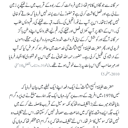
سرگانہ سے جو گاؤں کا نام تھا، زمین فروخت کر کے ربوہ کے قریب میں نے ٹھیکے پر زمین
لے لی ہے اور فصل کاشت کر لی ہے تو حضورؒ نے اسے پسندنہیں فرمایا کہ علاقے کو خالی
نہیں چھوڑنا تھا۔ اس پر آپ نے فوراً تعمیل کی۔ مالک رقبہ سے ٹھیکے کی رقم واپس طلب
کی۔ اس کے انکار پر آپ کھڑی فصل اور ٹھیکے کی رقم لیے بغیر واپس اپنے وطن باگڑ
سرگانہ آ گئے اور کوشش کر کے اپنی فروخت شدہ زمین دوبارہ خریدی۔ مہنگے داموں
خریدی اور پھر حضرت خلیفۃ المسیح الثالثؒ کی خدمت میں حاضر ہو کر عرض کیا کہ آپ
کے ارشاد کی تعمیل کر لی ہے۔ حضور رحمہ اللہ تعالیٰ نے بھی اس پہ خوشنودی کا اظہار فرمایا
اور مہر صاحب بھی اس بات پہ بڑے خوش ہوتے تھے۔
(ماخوذ از روزنامہ الفضل 10 مئی
2010ء صفحہ 5)
حضرت خلیفۃ المسیح الثالثؒ نے ایک دفعہ اپنے ایک خطبے میں بیان فرمایا کہ
مَیں 1970ء میں افریقہ کے دورے پر گیا۔ وہاں ایک جگہ ہمارے مبلغ نے ایسا پروگرام
بنایا تھا جو میرے لئے بڑا تکلیف دہ تھا کیونکہ سو میل کے قریب فاصلہ طے کر کے میں
ایک جگہ ایسے وقت پہنچا کہ میں جماعت سے مصافحہ نہیں کر سکتا تھا۔ اس لئے تکلیف دہ
نہیں تھا کہ سو میل کا سفر تھا۔ اس لئے تکلیف دہ تھا کہ پروگرام اتنا مختصر تھا کہ وہاں کی