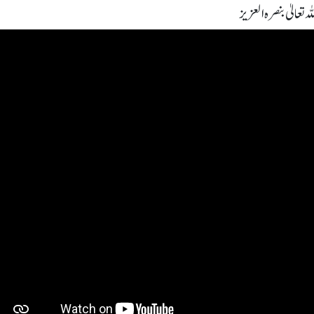
 تعالیٰ بنصرہ العزیز