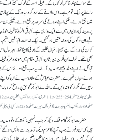
گئے سوائے چند خاص لوگوں کے۔ قبیلہ اسد کے لوگ
سَمِیْرَاء
کے مقا
راستے پر ایک قوم ہے۔ اس علاقے کے ارد گرد سیاہ رنگ کے پہاڑ ہیں
میں جمع ہوئے۔ طَئی اپنے علاقے کی سرحد پر جمع ہوئے۔
ثَعْلَبَہ
بن سع
پر مدینہ کی وادیوں میں سے ایک وادی ہے۔ اَبْرَقُ الرَّبَذَۃ قبیلہ ب
لیے ان لوگوں کی دو جماعتیں ہوگئیں۔ ایک جماعت اَبْرَقمیں مقیم رہی او
کو ان کی مدد کے لیے بھیجا۔ حَبَال طُلَیحہ کے بھائی کا بیٹا تھا۔ بہرحال
بھی تھے۔ عَوف بن فُلان بن سِنَان، اَبْرَق مقام میں موجود مُرَّہ قبیلہ کا
قبائل نے اپنے وفد بھیجے جو مدینہ آئے۔ یہ سب جمع ہوئے اس کے بعد ہ
ہوئے، وہاں ٹھہرے۔ حضرت عباسؓ کے علاوہ سب نے ان کو اپنے ہاں مہ
رہیں گے مگر زکوٰۃ نہ دیں گے۔ اللہ نے ابوبکرؓ کو حق پر راسخ کر دیا۔
صفحہ 89 دار الکتب العلمیۃ بیروت) (فرہنگ سیرت صفحہ 236زوار اکیڈمی پبلی کیشنز کراچی 2003ء)
حضرت ابوبکرؓ کا موقف دیکھ کر جب مانعینِ زکوٰۃ کےوفودمدینہ
ہیں کہ ان وفود نے جب آپؓ کا عزم دیکھا تو مدینہ سے واپس ہو گئے ل
کارگر نہیں۔ اس سلسلہ میں اسلام کا حکم واضح ہے اور خلیفہ کی اپن