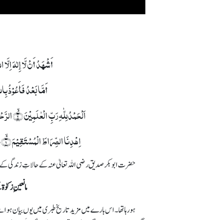
أَشْھَدُ أَنْ لَّا إِلٰہَ اِلَّ
أَمَّا بَعْدُ فَأَعُوْذُ بِ
اَلۡحَمۡدُلِلّٰہِ رَبِّ الۡعٰلَمِیۡنَ ۙ﴿۲﴾ الرَّحۡمٰنِ الرَّحِیۡمِ ۙ﴿۳﴾ مٰلِکِ یَوۡمِ الدِّیۡنِ ؕ﴿۴﴾إِیَّاکَ نَعۡبُدُ وَ إِیَّاکَ نَسۡتَعِیۡنُ ؕ﴿۵﴾
اِہۡدِنَا الصِّرَاطَ الۡمُسۡتَقِیۡمَ ۙ﴿۶﴾ صِرَاطَ الَّذِیۡنَ أَنۡعَمۡتَ عَلَیۡہِمۡ ۬ۙ غَیۡرِ الۡمَغۡضُوۡبِ عَلَیۡہِمۡ وَ لَا الضَّآلِّیۡنَ﴿۷﴾
حضرت ابوبکر صدیق رضی اللہ تعالیٰ عنہ کے حالاتِ زندگی کے 
مانعینِ زکوٰ
ہو رہا تھا۔ اس بارے میں مزید تاریخ طبری میں یوں بیان ہوا ہے۔ ا