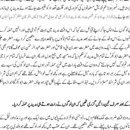
ہ ہیں۔ نمبر دو بزعمِ خویش مسلمانوں کی کمزوری اور قلتِ تعداد کو غنیمت جانتے ہوئے مدینہ پر ایسا زور 
ہ ہو جائے۔
(ماخوذ از سیدناابوبکر شخصیت اور کارنامے از ڈاکٹر علی محمد صلابی صفحہ278مکتبہ الفرقان مظفرگڑھ پاکستان)
ن لوگوں نے واپس جا کر اپنے قبائل سے کہا کہ اس وقت مدینہ میں بہت کم آدمی ہیں اور انہیں حملہ کرن
نہوں نے اس وفد کے جانے کے بعد مدینہ کے تمام ناکوں پر باقاعدہ پہرے متعین کر دیے۔ حضرت علی
مقرر کیے گئے۔ ایک روایت میں حضرت سعد بن ابی وقاصؓ اور حضرت عبدالرحمٰن بن عوف ؓکا نام بھی آ
 ابوبکرؓ نے تمام اہل مدینہ کو حکم دیا کہ وہ مسجد میں جمع ہوں اور پھر ان سے فرمایا کہ تمام سر زمین
یں اور تم لوگ نہیں جانتے کہ وہ دن کے وقت یا رات میں تم پر حملہ آور ہوں گے۔ ان لوگوں کی سب سے
ل کے برابر ہوتا ہے کہ بارہ میل کے فاصلے پر ہے اور کچھ لوگ خواہش رکھتے تھے کہ ہم ان کی شرا
ور ان کی شرائط مسترد کر دیں۔ لہٰذا اب مقابلے کے لیے بالکل تیار ہو جاؤ۔ حضرت ابوبکرؓ کا اندازہ بال
ے کے بعد صرف تین راتیں گزری تھیں کہ ان لوگوں نے رات ہوتے ہی مدینہ پر حملہ کردیا۔
ہ وہ بوقتِ ضرورت کمک کا کام دیں۔
ذُوحِسٰی
بنو فَزَارَہ کے پانیوں میں سے ایک ہے اور یہ رَبَذَہ اور
نَخْل
کے
ں پر پہنچے۔ وہاں پہلے سے جنگجو متعین تھے۔ ان کے عقب میں کچھ اَور لوگ تھے جو بلندی پر چڑھ ر