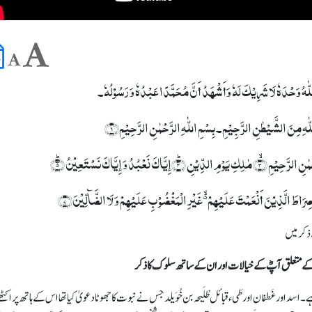
ا اللّٰہُ وَحْدَہٗ لَا شَرِیْکَ لَہٗ وَأَشْھَدُ أَنَّ مُحَمَّدًا عَبْدُہٗ وَ رَسُوْلُہٗ۔
اللّٰہِ مِنَ الشَّیْطٰنِ الرَّجِیْمِ۔ بِسۡمِ اللّٰہِ الرَّحۡمٰنِ الرَّحِیۡمِ﴿۱﴾
ذکر میں
ۃ کے متعلق آپؓ کے خیالات اور ان کے ساتھ سلوک کا ذکر
سد اور غَطفان اور طَیء قبائل طُلَیحہ بن خُوَیلد جس نے نبوت کا جھوٹا دعویٰ کیا تھا اس کے ہاتھ پر اکٹھ