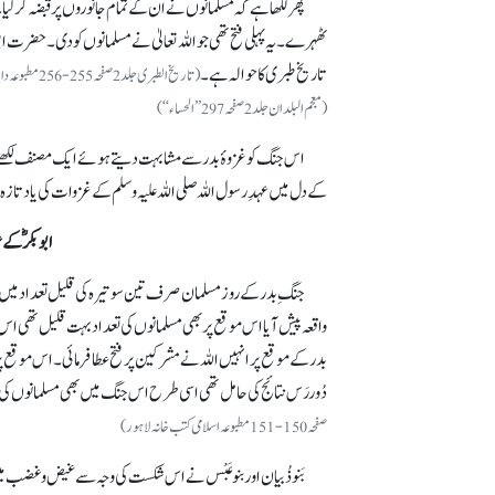
پھر لکھا ہے کہ مسلمانوں نے ان کے تمام جانوروں پر قبضہ کر لیا
ٹھہرے۔ یہ پہلی فتح تھی جو اللہ تعالیٰ نے مسلمانوں کو دی۔ حضرت اب
تاریخ طبری کا حوالہ ہے۔
(معجم البلدان جلد 2 صفحہ 297 ’’الحساء‘‘)
اس جنگ کو غزوۂ بدر سے مشابہت دیتے ہوئے ایک مصنف لکھتے ہیں 
کے دل میں عہدِ رسول اللہ صلی اللہ علیہ وسلم کے غزوات کی یاد تازہ 
ابوبکرؓ کے 
جنگِ بدر کے روز مسلمان صرف تین سو تیرہ کی قلیل تعدا دمیں 
واقعہ پیش آیا اس موقع پر بھی مسلمانوں کی تعداد بہت قلیل تھی اس 
بدر کے موقع پر انہیں اللہ نے مشرکین پر فتح عطا فرمائی۔ اس موقع 
دُوررَس نتائج کی حامل تھی اسی طرح اس جنگ میں بھی مسلمانوں کی فت
صفحہ 150-151مطبوعہ اسلامی کتب خانہ لاہور)
بَنوذُبیان
اور
بنو عَبْس
نے اس شکست کی وجہ سے غیض و غضب میں آ