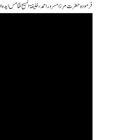
فرمودہ حضرت مرزا مسرور احمد، خلیفۃ المسیح الخامس ایدہ اللہ