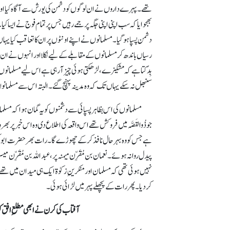
تھے۔ پہرے داروں نے ان لوگوں کو دشمن کی یورش سے آگاہ کیا اور 
بھجوایا کہ سب اپنی اپنی جگہ پر جمے رہیں جس پر تمام فوج نے ایسا کی
دشمن پسپا ہو گیا۔ مسلمانوں نے اپنے اونٹوں پر ان کا تعاقب کیا یہا
رسیاں باندھ کر مسلمانوں کے مقابلے کے لیے نکلا اور انہوں نے ان
بِدَکتا ہے کہ مشکیزے، لڑھکتی ہوئی چیز آ رہی ہے اس لیے مسلمان
سنبھل نہ سکے یہاں تک کہ وہ مدینہ پہنچ گئے۔ البتہ اس سے مسلمانوں ک
مسلمانوں کی اس بظاہر پسپائی سے دشمنوں کو یہ گمان ہوا کہ مس
جو
ذُوالقَصَّہ
میں فروکش تھے اس واقعہ کی اطلاع دی وہ اس خبر پر بھروسہ
ہے جس کو وہ بہرحال نافذ کر کے چھوڑے گا۔ رات بھر حضرت ابوبکرؓ
پیدل روانہ ہوئے۔
نعمان بن مُقَرِّن
میمنہ پر، عبداللہ بن
مُقَرِّن
میسرہ
نہیں ہوئی تھی کہ مسلمان اور منکرینِ زکوٰۃ ایک ہی میدان میں تھے
کر دیا۔ پھر رات کے پچھلے پہر میں لڑائی ہوئی۔
آفتاب کی کرن نے ابھی مطلعِ افق کو 