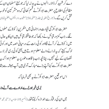
دے کر شہید کر ڈالا۔ انہوں نے یہ بدلہ لیا کہ جو نہتے مسلمان ان کے 
مظالم کی اطلاع پر حضرت ابوبکرؓ نے قَسم کھائی کہ وہ مشرکین کو خو
قتل کریں گے۔
(تاریخ الطبری جلد 2 صفحہ 256 مطبوعہ دار الکتب العلمیۃ لبنان 2012ء)
حضرت ابوبکرؓ کی قیادت و راہنمائی میں منکرینِ زکوٰۃ کے حمل
لگے۔ جب کمزور قبائل نے دیکھا کہ جو طاقتور قبائل ہیں ان کا یہ حال
میں زکوٰۃ لے کر آنے لگا اور کوئی رات کے درمیانی حصہ میں اور 
لوگ کہتے کہ یہ ڈرانے والے معلوم ہوتے ہیں یعنی کوئی بری خبر لا
نقصان کے لیے نہیں۔ چنانچہ جب باقاعدہ طور پر یہ معلوم ہوا کہ یہ 
حضرت ابوبکرؓ سے کہا آپؓ بڑے مبارک آدمی ہیں آپ ہمیشہ سے ب
اس موقع پر حضرت ابوبکرؓ نے یہ بھی فرمایا کہ
بُری خبر اور بُرے ارادے سے آنے والے
میں ان کی رفتار سے اندازہ کر لیتا تھا۔
( المسیرۃ الاسلامیہ از منیر محمد غضبان صفحہ 50 مطبو