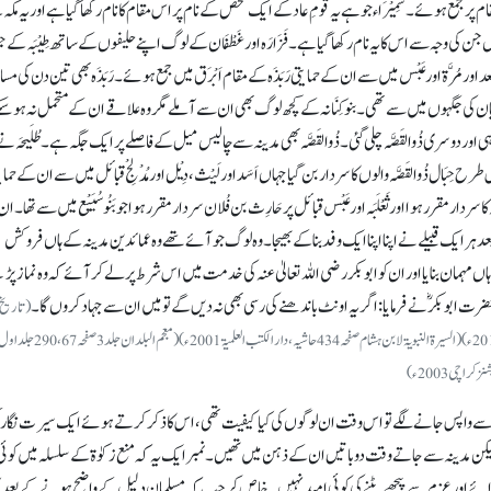
م پر جمع ہوئے۔
سَمِیْرَاء
جو ہے یہ قومِ عاد کے ایک شخص کے نام پر اس مقام کا نام رکھا گیا ہے اور یہ مکہ
 جن کی وجہ سے اس کا یہ نام رکھا گیاہے۔
فَزَارَہ
اور
غَطْفَان
کے لوگ اپنے حلیفوں کے ساتھ طِیْبَہ کے 
د اور
مُرَّة
اور عَبْس میں سے ان کے حمایتی رَبَذَہ کے مقام
اَبْرَق
میں جمع ہوئے۔رَبَذَہ بھی تین دن کی م
نوذُبیان کی جگہوں میں سے تھی۔ بنوکِنَانہ کے کچھ لوگ بھی ان سے آ ملے مگر وہ علاقے ان کے متحمل نہ ہو س
ر دوسری ذُوالقَصَّہ چلی گئی۔ ذُوالقَصَّہ بھی مدینہ سے چالیس میل کے فاصلے پر ایک جگہ ہے۔ طُلَیحَہ نے 
 اس طرح
حِبَال ذُوالقَصَّہ
والوں کا سردار بن گیا جہاں اَسَد اورلَیْث، دِیْل اور
مُدْلِجْ
قبائل میں سے ان کے حمای
 سردار مقرر ہوا اور ثَعْلَبَہ اور عَبْس قبائل پر حَارِث بن فُلان سردار مقرر ہوا جو
بَنُوسُبَیْع
میں سے تھا۔ ان
ر ایک قبیلے نے اپنا اپنا ایک وفد بنا کے بھیجا۔ وہ لوگ جو آئے تھے وہ عمائدین مدینہ کے ہاں فروکش
مان بنایا اور ان کو ابوبکر رضی اللہ تعالیٰ عنہ کی خدمت میں اس شرط پر لے کر آئے کہ وہ نماز پڑ
 حضرت ابوبکرؓ نے فرمایا: اگر یہ اونٹ باندھنے کی رسی بھی نہ دیں گے تو میں ان سے جہاد کروں گا۔
(تاریخ
الطبری جلد 2 صفحہ 254-255 سنۃ 11 ہجری، مکتبۃ دارالکتب العلمیۃ بیروت 2012ء)(السیرۃ النبویۃ لابن ہشام صفحہ434 حاشیہ، دار الکتب العلمیۃ 2001ء) (معجم البلدان جلد3صفحہ0،67
 سے واپس جانے لگے تو اس وقت ان لوگوں کی کیا کیفیت تھی، اس کا ذکر کرتے ہوئے ایک سیرت نگار ل
یکن مدینہ سے جاتے وقت دو باتیں ان کے ذہن میں تھیں۔ نمبر ایک یہ کہ منع زکوٰۃ کے سلسلہ میں کوئی 
ی رائے اور عزم سے پیچھے ہٹنے کی کوئی امید نہیں۔ خاص کر جب کہ مسلمان دلیل کے واضح ہونے کے بعد