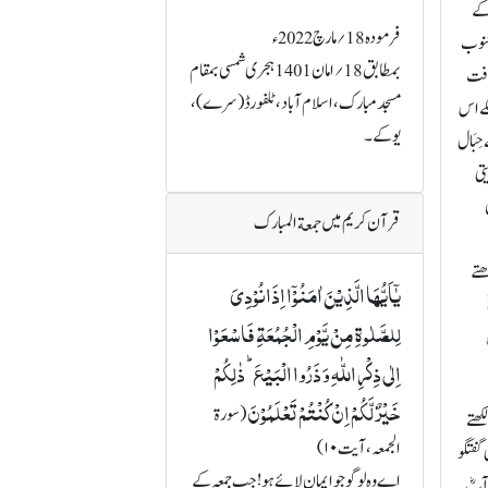
 کے
فرمودہ 18؍مارچ2022ء
جنوب
بمطابق 18؍امان 1401 ہجری شمسی بمقام
سافت
مسجد مبارک،اسلام آباد،ٹلفورڈ (سرے)،
کے اس
یو کے۔
حِبَال
تی
قرآن کریم میں جمعة المبارک
ھتے
یٰۤاَیُّہَا الَّذِیۡنَ اٰمَنُوۡۤا اِذَا نُوۡدِیَ
لِلصَّلٰوۃِ مِنۡ یَّوۡمِ الۡجُمُعَۃِ فَاسۡعَوۡا
29 جلد اول
اِلٰی ذِکۡرِ اللّٰہِ وَ ذَرُوا الۡبَیۡعَ ؕ ذٰلِکُمۡ
خَیۡرٌ لَّکُمۡ اِنۡ کُنۡتُمۡ تَعۡلَمُوۡنَ
(سورة
کھتے
الجمعہ، آیت ۱۰)
گفتگو
اے وہ لوگو جو ایمان لائے ہو! جب جمعہ کے
 آپؓ