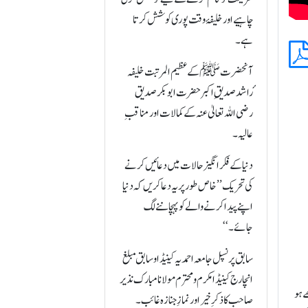
چاہیے اور خلیفۂ وقت پوری کوشش کرتا
ہے۔
آنحضرتﷺ کے عظیم المرتبت خلیفہ
ٔراشد صدیقِ اکبرحضرت ابوبکر صدیق
رضی اللہ تعالیٰ عنہ کے کمالات اور مناقبِ
عالیہ۔
دنیا کے فکرانگیز حالات میں دعائیں کرنے
کی تحریک’’خاص طور پر یہ دعا کریں کہ دنیا
اپنے پیدا کرنے والے کو پہچاننے لگ
جائے۔‘‘
سابق پرنسپل جامعہ احمدیہ کینیڈا و سابق مبلغ
انچارج کینیڈا مکرم و محترم مولانا مبارک نذیر
ے ہو
صاحب کا ذکر ِخیراور نمازِ جنازہ غائب۔