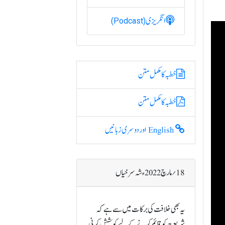
انگریزی
(Podcast)
خطبہ کا مکمل متن
خطبہ کا مکمل متن
English اور دوسری زبانیں
18؍ مارچ 2022ء شہ سرخیاں
یہ بھی خلافت کی برکات میں سے ہے کہ
شریعت کو قائم کرنے کے لیے کوشش کرنی