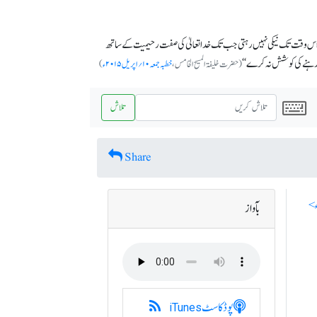
ی اس وقت تک نیکی نہیں رہتی جب تک خدا تعالیٰ کی صفت رحیمیت کے ساتھ
 رہنے کی کوشش نہ کرے‘‘
(حضرت خلیف
المسیح الخامس،
خطبہ جمعہ ۱۰؍اپریل ۲۰۱۵ء
)
تلاش
Share
بآواز
پوڈکاسٹ
iTunes