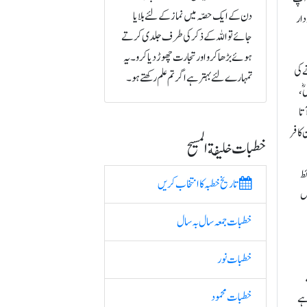
دن کے ایک حصّہ میں نماز کے لئے بلایا
دار
جائے تو اللہ کے ذکر کی طرف جلدی کرتے
ہوئے بڑھا کرو اور تجارت چھوڑ دیا کرو۔ یہ
ے کی
تمہارے لئے بہتر ہے اگر تم علم رکھتے ہو۔
ؓ،
تا
 کافر
خطبات خلیفة المسیح
ئط
تاریخ خطبہ کا انتخاب کریں
کل
خطبات جمعہ سال بہ سال
خطبات نور
خطبات محمود
ہے