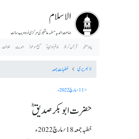
الاسلام
جماعت احمدیہ مسلمہ عالمگیر کی مرکزی اُردو ویب سائٹ
پہلا صفحہ
قرآن کریم
خاتم الانبیاء ؐ
مسیح موعودؑ
احمدیت
خلافت
لائبریری
خطبات جمعہ
< 11؍ مارچ 2022ء
حضرت ابوبکر صدیقؓ
خطبہ جمعہ 18؍ مارچ 2022ء