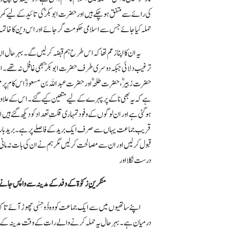
کی رائے سے متفق ہو چکے ہیں اور حضرت ابوبکرؓ کی تائید کے لیے کمربست
حملہ کیا جائے جس سے اسلامی حکومت گر جائے اور اس دین کا خاتم
یہ ان کا اپنا زعم تھا کہ اس طرح ہم قبضہ کر لیں گے۔ بہرحال ا
ترغیب دلائی جبکہ دوسری طرف حضرت ابوبکرؓ بھی غافل نہ تھے۔ ا
حضرت زبیرؓ، حضرت طلحہؓ اور حضرت عبداللہ بن مسعودؓ اس کام پر 
ہے کہ یہ بھی ناکے پر پہرے کے لیے متعین کیے گئے۔ اس کے علاوہ حضرت
ہو گئی ہے اور ان لوگوں کے وفود تمہاری قلتِ تعداد کو دیکھ گئے ہ
قریب جماعت یہاں سے صرف ایک برید کے فاصلے پر ہے۔ برید بارہ می
قبول کر لیں اور ان سے مصالحت کر لیں مگر ہم نے ان کی بات نہ مانی ا
درست نکلا اور
منکرینِ زکوٰۃ کے وفد کے مدینہ سے واپس جان
اپنے ساتھیوں میں سے ایک جماعت کو وہ
ذُوحِسٰی
چھوڑ آئے تا ک
درمیان ہے۔ بہرحال یہ حملہ کرنے والے رات کے وقت مدینہ کے ناکو