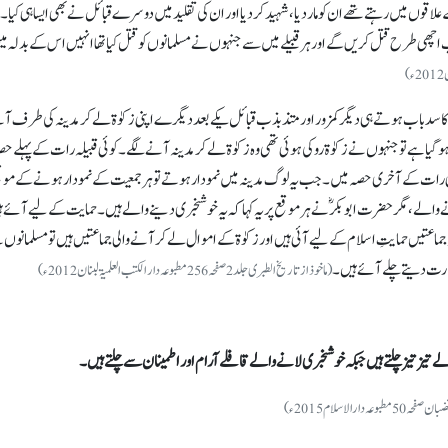
علاقوں میں رہتے تھے ان کو مار دیا، شہید کر دیا اور ان کی تقلید میں دوسرے قبائل نے بھی ایسا ہی کیا۔
ب اچھی طرح قتل کریں گے اور ہر قبیلے میں سے جنہوں نے مسلمانوں کو قتل کیا تھا انہیں اس کے بدلہ م
وں کا سدباب ہوتے ہی دیگر کمزور اور متذبذب قبائل یکے بعد دیگرے اپنی زکوٰۃ لے کر مدینہ کی طرف آ
 ہو گیا ہے تو جنہوں نے زکوٰۃ روکی ہوئی تھی وہ زکوٰۃ لے کر مدینہ آنے لگے۔ کوئی قبیلہ رات کے پہلے ح
کوئی رات کے آخری حصہ میں۔ جب یہ لوگ مدینہ میں نمودار ہوتے تو ہر جمعیت کے نمودار ہونے کے موق
نے والے،مگر حضرت ابوبکرؓ نے ہر موقع پر یہ کہا کہ یہ خوشخبری دینے والے ہیں۔ حمایت کے لیے آئے ہ
جماعتیں حمایتِ اسلام کے لیے آئی ہیں اور زکوٰۃ کے اموال لے کر آنے والی جماعتیں ہیں تو مسلمانوں 
شارت دیتےچلے آئے ہیں۔
(ماخوذ از تاریخ الطبری جلد 2 صفحہ 256 مطبوعہ دار الکتب العلمیۃ لبنان 2012ء)
 تیز تیز چلتے ہیں جبکہ خوشخبری لانے والے قافلے آرام اور اطمینان سے چلتے ہیں۔
عہ دارالاسلام2015ء)