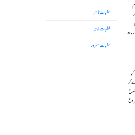
م
خطبات ناصر
ر
خطبات طاہر
زیادہ
خطبات مسرور
کیا
ے کر
طلوع
شروع