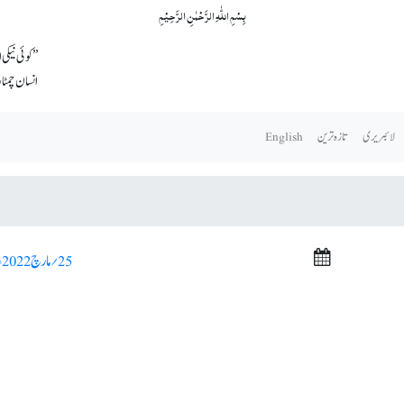
بِسۡمِ اللّٰہِ الرَّحۡمٰنِ الرَّحِیۡمِ
’’کوئی نیک
انسان چمٹا
لائبریری
تازہ ترین
English
25؍ مارچ 2022ء >