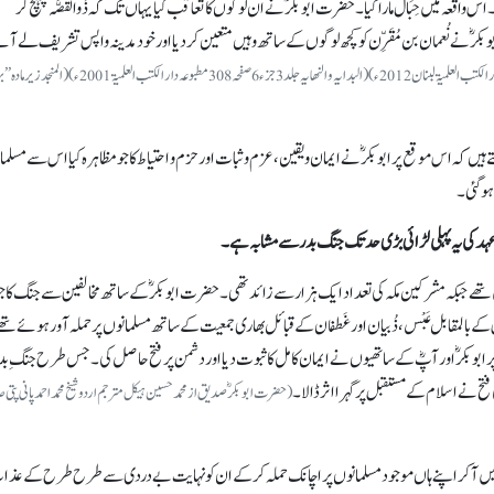
۔ اس واقعہ میں حِبَال مارا گیا۔ حضرت ابوبکرؓ نے ان لوگوں کا تعاقب کیا یہاں تک کہ
ذُوالقَصَّہ
پہنچ کر
وبکرؓ نے
نُعمان بن مُقَرِّن
کوکچھ لوگوں کے ساتھ وہیں متعین کر دیا اور خود مدینہ واپس تشریف لے آئ
(تاریخ الطبری جلد 2 صفحہ255-256 مطبوعہ دار الکتب العلمیۃ لبنان 2012ء)(البدایہ و النھایہ جلد3 جزء 6 صفحہ308مطبوعہ دار الکتب العل
کہ اس موقع پر ابوبکرؓ نے ایمان و یقین، عزم و ثبات اور حزم و احتیاط کا جو مظاہرہ کیا اس سے مسلم
ہو گئی۔
عہد کی یہ پہلی لڑائی بڑی حد تک جنگ بدر سے مشابہ ہے۔
تھے جبکہ مشرکین مکہ کی تعداد ایک ہزار سے زائد تھی۔ حضرت ابوبکرؓ کے ساتھ مخالفین سے جنگ کا جو
کے بالمقابل عَبْس، ذُبیان اور غَطفان کے قبائل بھاری جمعیت کے ساتھ مسلمانوں پر حملہ آور ہوئے تھ
پر ابوبکرؓ اور آپؓ کے ساتھیوں نے ایمان کامل کا ثبوت دیا اور دشمن پر فتح حاصل کی۔ جس طرح جنگِ بد
ح نے اسلام کے مستقبل پر گہرا اثر ڈالا۔
(حضرت ابوبکرؓ صدیق ازمحمدحسین ہیکل مترجم اردو شیخ محمداحمدپانی پت
 کر اپنے ہاں موجود مسلمانوں پر اچانک حملہ کر کے ان کو نہایت بے دردی سے طرح طرح کے عذ