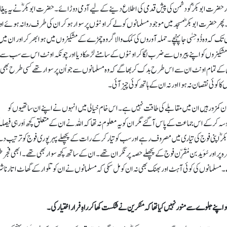
حضرت ابوبکرؓ کو دشمن کی پیش قدمی کی اطلاع دینے کے لیے آدمی دوڑائے۔ حضرت ابوبکرؓ نے یہ پیغا
ا۔ پھر حضرت ابوبکرؓ مسجد میں موجود مسلمانوں کو لے کر اونٹوں پر سوار ہو کر ان کی طرف روانہ ہوئے او
ں تک کہ وہ
ذُوحِسٰی
جا پہنچے۔ حملہ آوروں کی کمک والا گروہ چمڑے کے مشکیزوں میں ہوا بھر کر اور ان میں
 مشکیزوں کو اپنے پیروں سے ضرب لگا کر اونٹوں کے سامنے لڑھکا دیا اور چونکہ اونٹ اس سے سب سے 
وں کے تمام اونٹ ان سے اس طرح بدک کر بھاگے کہ وہ مسلمانوں سے جو اُن پر سوار تھے کسی طرح بھی
ا کوئی نقصان نہ ہوا اور نہ ان کے ہاتھ کوئی چیز آئی۔
لمان کمزور ہیں ان میں مقابلے کی طاقت نہیں ہے۔ اس خام خیالی میں انہوں نے اپنے ان ساتھیوں کو
 کر کے اس جماعت کے پاس آ گئے مگر ان کو یہ معلوم نہ تھا کہ اللہ نے ان کے متعلق کچھ اَور ہی فیصلہ 
 اپنی فوج کی تیاری میں مصروف رہے اور سب کو تیار کر کے رات کے پچھلے پہر پوری فوج کو ترتیب د
 پر اور سُوَید بن
مُقَرِّن
فوج کے پچھلے حصہ پر نگران تھے۔ ان کے ساتھ کچھ سوار بھی تھے۔ابھی فجر 
۔ مسلمانوں کی کوئی آہٹ اور بھنک بھی نہ ان کو مل سکی کہ مسلمانوں نے ان کو تلوار کے گھاٹ اتارنا 
اپنے جلوے سے منور نہیں کیا تھا کہ منکرین نے شکست کھا کر راہِ فرار اختیار کی۔