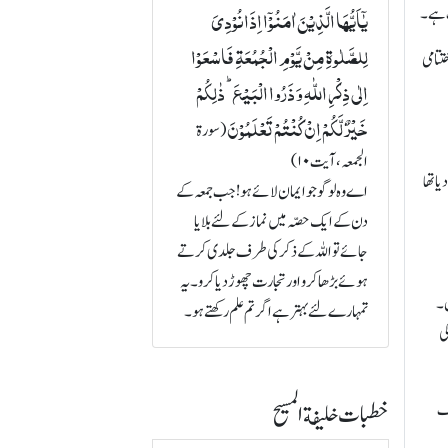
یٰۤاَیُّہَا الَّذِیۡنَ اٰمَنُوۡۤا اِذَا نُوۡدِیَ
ف ہے۔
لِلصَّلٰوۃِ مِنۡ یَّوۡمِ الۡجُمُعَۃِ فَاسۡعَوۡا
ہ کا اختتامی
اِلٰی ذِکۡرِ اللّٰہِ وَ ذَرُوا الۡبَیۡعَ ؕ ذٰلِکُمۡ
خَیۡرٌ لَّکُمۡ اِنۡ کُنۡتُمۡ تَعۡلَمُوۡنَ
(سورة
الجمعہ، آیت ۱۰)
ا تھا
اے وہ لوگو جو ایمان لائے ہو! جب جمعہ کے
دن کے ایک حصّہ میں نماز کے لئے بلایا
جائے تو اللہ کے ذکر کی طرف جلدی کرتے
ہوئے بڑھا کرو اور تجارت چھوڑ دیا کرو۔ یہ
ں۔
تمہارے لئے بہتر ہے اگر تم علم رکھتے ہو۔
ی
خطبات خلیفة المسیح
رف