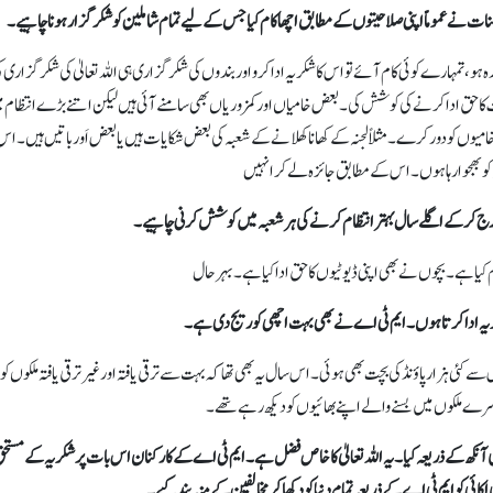
ت نےعموماً اپنی صلاحیتوں کے مطابق اچھا کام کیا جس کے لیے تمام شاملین کو شکرگزار ہونا چاہیے۔
، تمہارے کوئی کام آئے تو اس کا شکریہ ادا کرو اور بندوں کی شکرگزاری ہی اللہ تعالیٰ کی شکرگزاری ک
ق ادا کرنے کی کوشش کی۔ بعض خامیاں اور کمزوریاں بھی سامنے آئی ہیں لیکن اتنے بڑے انتظام می
ر خامیوں کو دور کرے۔ مثلاً لجنہ کے کھانا کھلانے کے شعبہ کی بعض شکایات ہیں یا بعض اَور باتیں ہیں۔ اس
و بھجوا رہا ہوں۔ اس کے مطابق جائزہ لے کر انہیں
 درج کر کےاگلے سال بہتر انتظام کرنے کی ہر شعبہ میں کوشش کرنی چاہیے۔
م کیا ہے۔ بچوں نے بھی اپنی ڈیوٹیوں کا حق ادا کیاہے۔ بہرحال
یہ ادا کرتا ہوں۔ ایم ٹی اے نے بھی بہت اچھی کوریج دی ہے۔
 سے کئی ہزار پاؤنڈ کی بچت بھی ہوئی۔ اس سال یہ بھی تھا کہ بہت سے ترقی یافتہ اور غیر ترقی یافتہ ملکوں کو
سرے ملکوں میں بسنے والے اپنے بھائیوں کو دیکھ رہے تھے۔
ھ کے ذریعہ کیا۔ یہ اللہ تعالیٰ کا خاص فضل ہے۔ ایم ٹی اے کے کارکنان اس بات پر شکریہ کے مستحق
ائی کو ایم ٹی اے کے ذریعہ تمام دنیا کو دکھا کر مخالفین کے منہ بند کیے۔