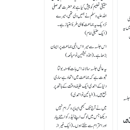
حقیقی تعلیم کو پیش کیا ہے جو حضرت محمد صلی
اللہ علیہ وسلم نے ہمیں دی تھی، میرے
ی
نزدیک یہ جماعت کا ہی طرۂ امتیاز ہے۔
ں یہ
(ایک حنبلی امام)
اس جلسہ سے میرا اس الٰہی جماعت پر ایمان
بڑھا ہے۔ (انڈونیشین نومبائعہ )
یہ عالمی جلسہ سالانہ اس بات کا منہ بولتا
ثبوت ہے کہ جماعت میں اتحاد ہے ساری
دنیا کے احمدی ایک خلیفۂ وقت کے ہاتھ پر
جمع ہیں۔(البانین نو احمدی)
 جلسہ
میں نے آج تک کبھی ایسا پروگرام نہیں
دیکھا جس میں لوگ اپنے لیڈر کو اتنے پیار
 ہیں
اور احترام سے سنتے ہوں۔ (ایک غیر از