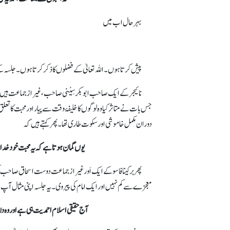
بہرحال اب میں
پیش کرتا ہوں۔ اللہ تعالیٰ کے فضلوں کا ذکر کرتا ہوں۔ جلسہ کے 
نائیجر کے ایک صاحب ابوبکر سِیْنی صاحب، غیر از جماعت ہیں او
جس بات نے متاثر کیا وہ لوگوں کا خلیفۂ وقت سے پیار اور محبت 
دوران مکمل خاموشی اور سکوت طاری تھا۔ پھر کہتے ہیں کہ
یوں گمان ہوتا ہے کہ یہ محبت خود خدا 
پھر برکینا فاسو کے ایک اَور غیر از جماعت دوست اسحاق صاحب کہت
معجزے سے کم نہیں اور ایک امام کی پیروی۔ یہ جلسہ اپنی مثال آپ ہے
آج حقیقی اسلام احمدیت ہی ہے اور وہ 