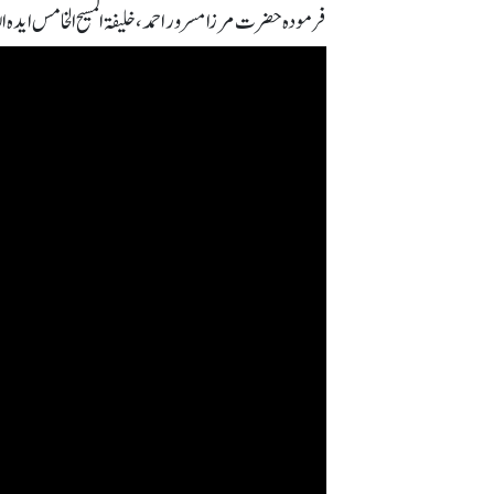
فرمودہ حضرت مرزا مسرور احمد، خلیفۃ المسیح الخامس ایدہ اللہ