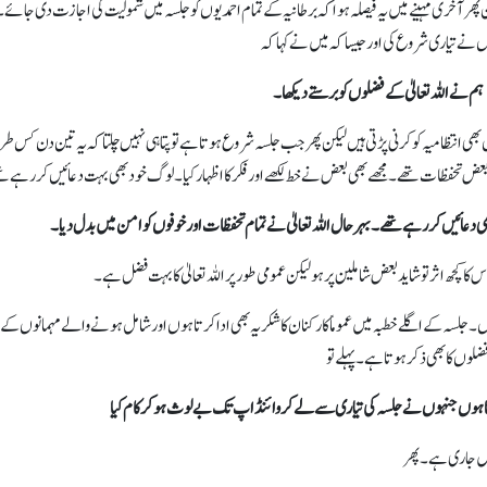
پھر آخری مہینے میں یہ فیصلہ ہوا کہ برطانیہ کے تمام احمدیوں کو جلسہ میں شمولیت کی اجازت دی جائے
وں نے تیاری شروع کی اور جیساکہ میں نے کہا کہ
ہم نے اللہ تعالیٰ کے فضلوں کو برستے دیکھا۔
اں بھی انتظامیہ کو کرنی پڑتی ہیں لیکن پھر جب جلسہ شروع ہوتا ہے تو پتا ہی نہیں چلتا کہ یہ تین دن کس 
عض تحفظات تھے۔ مجھے بھی بعض نے خط لکھے اور فکر کا اظہار کیا۔ لوگ خود بھی بہت دعائیں کر رہے 
ھی دعائیں کر رہے تھے۔ بہرحال اللہ تعالیٰ نے تمام تحفظات اور خوفوں کو امن میں بدل دیا۔
کا کچھ اثر تو شاید بعض شاملین پر ہو لیکن عمومی طور پر اللہ تعالیٰ کا بہت فضل ہے۔
لسہ کے اگلے خطبہ میں عموماً کارکنان کا شکریہ بھی ادا کرتا ہوں اور شامل ہونے والے مہمانوں کے
ضلوں کا بھی ذکر ہوتا ہے۔ پہلے تو
کرتا ہوں جنہوں نے جلسہ کی تیاری سے لے کر وائنڈ اپ تک بے لوث ہو کر کام کیا
یں جاری ہے۔ پھر