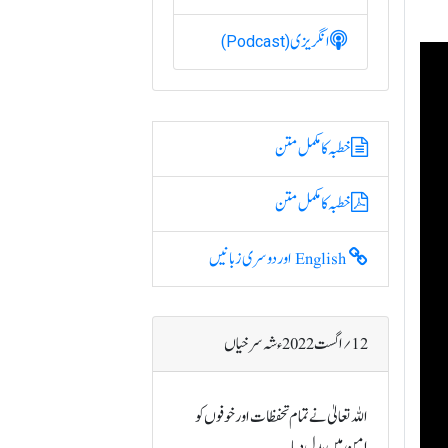
انگریزی
(Podcast)
خطبہ کا مکمل متن
خطبہ کا مکمل متن
English اور دوسری زبانیں
12؍ اگست 2022ء شہ سرخیاں
اللہ تعالیٰ نے تمام تحفظات اور خوفوں کو
امن میں بدل دیا۔