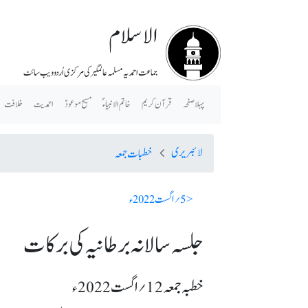
الاسلام
جماعت احمدیہ مسلمہ عالمگیر کی مرکزی اُردو ویب سائٹ
پہلا صفحہ
قرآن کریم
خاتم الانبیاء ؐ
مسیح موعودؑ
احمدیت
خلافت
لائبریری
خطبات جمعہ
< 5؍ اگست 2022ء
جلسہ سالانہ برطانیہ کی برکات
خطبہ جمعہ 12؍ اگست 2022ء