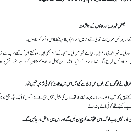
بعض غیروں اور اپنوں کے تاثرات
ذریعہ کس طرح اللہ تعالیٰ نے دنیامیں اسلام کا پیغام پہنچایا اس کا ذکر کرتا ہوں۔
ر ایک غیر احمدی عالم ہیں۔ نیامے شہر میں ایک مسجد کے امام بھی ہیں۔ وہ کہتے ہیں کہ مجھے سب سے زی
کا تعلق ہے اور کس طرح لوگ خلیفۂ وقت کے ایک اشارے پر کامل اطاعت کا مظاہرہ کر رہے تھے۔ تقریر
تعالیٰ نے لوگوں کے دلوں میں ڈالی ہے کیونکہ اس میں بناوٹ کا کوئی شائبہ نہیں تھا۔
ے ہیں کہ آپ کا جلسہ سالانہ بہت شاندار تھا۔ اس کی مثال نہیں ملتی۔ اتنے لوگوں کا ایک جگہ جمع ہونا 
۔ کہنے لگے کوئی مانے یا نہ مانے
دن دُور نہیں جب لوگ اس حقیقت کو پہچان لیں گے اور اس میں داخل ہو جائیں گے۔