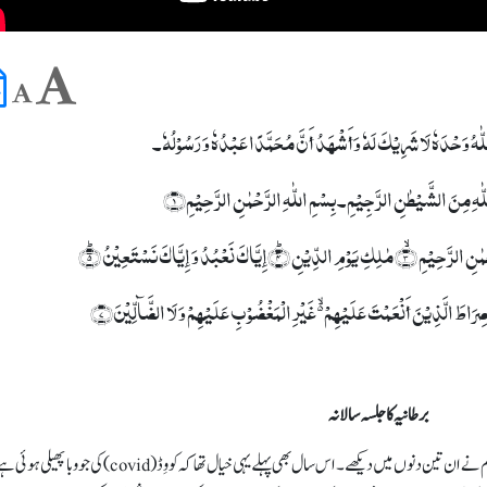
ا اللّٰہُ وَحْدَہٗ لَا شَرِیْکَ لَہٗ وَأَشْھَدُ أَنَّ مُحَمَّدًا عَبْدُہٗ وَ رَسُوْلُہٗ۔
اللّٰہِ مِنَ الشَّیْطٰنِ الرَّجِیْمِ۔ بِسۡمِ اللّٰہِ الرَّحۡمٰنِ الرَّحِیۡمِ﴿۱﴾
برطانیہ کا جلسہ سالانہ
منعقد کرنے کی توفیق عطا فرمائی اور اللہ تعالیٰ کے بےشمار فضل ہم نے ان تین دنوں میں دیکھے۔ اس سال بھی پہلے یہی خیال تھا کہ کووِڈ (vid