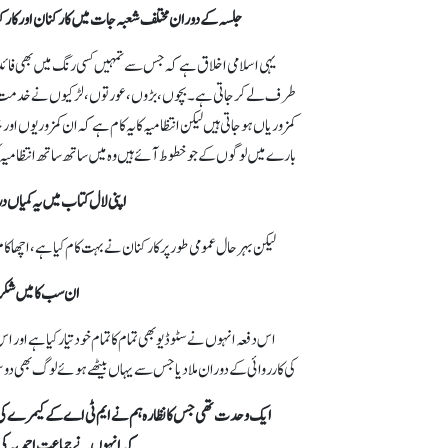
جلسہ کے دوران مختلف شعبہ جات میں کارکنان اور کارکنا
یہی اسلامی اخلاق ہے کہ جس سے تمہیں کسی رنگ میں بھی فائدہ ہو
طرف لے کر جاتی ہے۔ بچوں، بڑوں، عورتوں، لڑکیوں نے خدمت کا ح
کمزوریاں ہو جاتی ہیں لیکن انتظامیہ کا یہ کام ہے کہ ان کمزوریوں او
بارے میں لوگوں کے جو خطوط آئے ہیں وہ میں ساتھ ساتھ انتظامیہ ک
اپنی لال کتاب میں یہ کمیاں
لیکن بہرحال عمومی طور پر کارکنان نے بہت کام کیا ہے، اچھا کا
ان سب کا میں شکر
اس دفعہ انہوں نے سٹوڈیو بھی تمام کا تمام خود تیار کیا ہے اور اس
کی کارروائی کے دوران ملا دیا جس سے یہاں بیٹھے ہوئے لوگ بھی دو
ایک وحدت تھی جس کا نظارہ ہم نے ایم ٹی اے کے کیمرے کی آنک
کہ انہوں نے جماعت احمدیہ کی اک