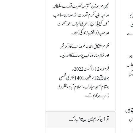
تین مرحومین محترمہ نصرت قدرت سلطانہ
صاحبہ اہلیہ مکرم قدرت اللہ عدنان صاحب
کا
آف کینیڈا، چودھری لطیف احمد جھمٹ
ی
صاحب (واقفِ زندگی) اور۔
بارے
مکرم مشتاق احمد عالم صاحب کا ذکرِ خیر
اورنمازِ جنازہ غائب پڑھانے کا اعلان۔
ہوا
جلسہ
فرمودہ 12؍اگست 2022ء
 کی
بمطابق 12؍ظہور 1401 ہجری شمسی
بمقام مسجد مبارک،اسلام آباد،ٹلفورڈ
(سرے)، یو کے۔
کہتے ہیں
اس
قرآن کریم میں جمعة المبارک