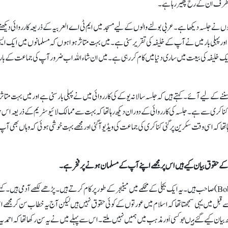
اس طرف ان کے رخ پھیر رہا ہے۔
وں نے جلسہ دیکھا ہے۔ عربی بولنے والوں کے لیے مسجد میں ایم ٹی اے العربیہ کے ذریعہ کارروائی دیکھنے 
 ہوں اور پہلی بار میں نے آپ کے خلیفہ کی تقریر سنی ہے۔ میں بہت متاثر ہوا ہوں کہ مسلمانوں میں ایک ایس
اور ایک خلیفہ کی بیعت میں ساری دنیا میں کام کر رہی ہے۔ میں ان شاء اللہ اب ضرور آپ کی جماعت کے 
ننے کے لیے آئے۔ کہتے ہیں کہ جلسہ سالانہ یوکے کی کارروائی میں نے پہلی بار سنی ہے اور میں بہت متاثر 
اکری سے ہے۔ جلسہ کی کارروائی کے دوران دیکھ رہا تھا کہ بہت سے ممالک لائیو سٹریم کے ذریعہ اس 
 تھا کہ اسی وقت سکرین پر گنی کناکری کی جماعت کی ویڈیو آ گئی اور مجھے بہت خوشی ہوئی کہ وہاں بھی آپ
ے حقوق بیان کیے ہیں اس پر مجھےاپنے آپ کے مسلمان ہونے پر فخر ہے۔
لائبیریا سے ایک غیر مسلم مہمان بوب ایم ڈَوْلَو (Bob M. Dolo) صاحب ہیں۔ یہ ایک بجلی کے محکمے میں مینیجر کے طور پر کام کرتے ہیں۔ پڑھے لکھے آدمی ہیں۔ 
 قبل میں یہی سمجھتا تھا کہ اسلام میں عورتوں کے کوئی حقوق نہیں ہیں لیکن آج یہ خطاب سن کرمجھے 
یان کیے گئے ہیںجو کسی اَور مذہب میں ہمیں نہیں ملتے۔ اس سے پہلے میں نے یہ سن رکھا تھا کہ احمدیہ