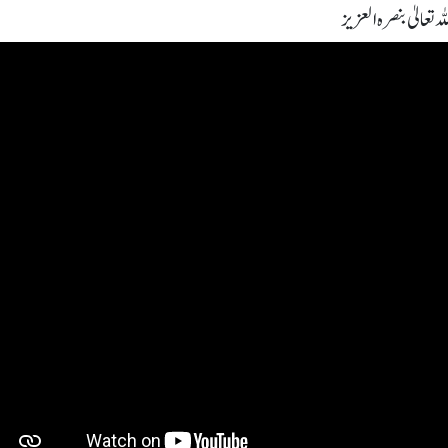
 تعالیٰ بنصرہ العزیز