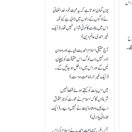
۔ اس
یوں گمان ہوتا ہے کہ یہ محبت خود خدا تعالیٰ
نے لوگوں کے دلوں میں ڈالی ہے کیونکہ
اس میں بناوٹ کا کوئی شائبہ نہیں تھا۔(ایک
غیر احمدی عالمِ دین)
طرح
تھے۔
آج حقیقی اسلام احمدیت ہی ہے اور وہ دن
دُور نہیں جب لوگ اس حقیقت کو پہچان
لیں گے اور اس میں داخل ہو جائیں گے۔
(ایک غیر از جماعت دوست)
میں اس بات کو کہتے ہوئے قطعاً نہیں
شرماؤں گا کہ اسلام نے عورت کو جو حقوق
دیے ہیں وہ عیسائیت نے نہیں دیے۔ (ایک
عیسائی پادری)
جس طرح جماعت احمدیہ نے اسلام کی اس