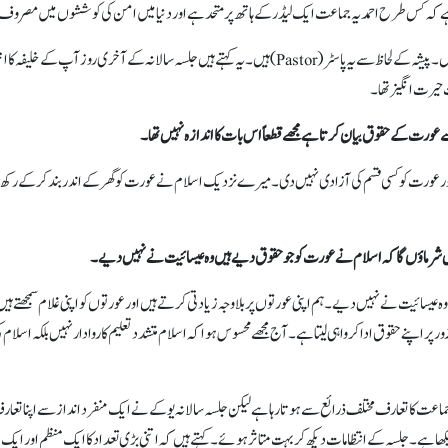
 کہ کس طرح احمدیہ جماعت ایک لیڈر کے ہاتھ پر متحد ہے اور دنیا میں امن کی کوششوں میں مصرو
زیمبیا کے ایک صاحب کاٹے بولے (Katebule) صاحب ہیں۔پیشہ کے لحاظ سے یہ پاسٹر (Pastor)ہیں۔ یہ کہتے ہیں جلسہ سالانہ کے آخری روز آپ کے خلیف
حیرت انگیز تھا۔
ورت کے حقوق بیان کرتا ہے مجھے قطعا ًاس بات کا اندازہ نہیں تھا۔
ر عورت کو کسی قسم کی آزادی نہیں دی۔ میرے نزدیک اسلام نے عورت کو گھر کے اندر بند کر کے رکھ دی
یں شرماؤں گا کہ اسلام نے عورت کو جو حقوق دیے ہیں وہ عیسائیت نے نہیں دیے۔
وہ عیسائیت نے نہیں دیے۔ ہم اپنی عورتوں پر بلا وجہ زیادتی کرتے ہیں اور عورتوں کو اپنی غلام سمجھتے ہی
ر اپنے حقوق ادا کروا ہی لیتا ہے۔ آج مجھے محسوس ہوا کہ اسلام متشدد تعلیم کا روادار نہیں بلکہ اسلام ک
اعت کا تعارف مختلف ذرائع سے ہوتا رہا ہے لیکن جلسہ سالانہ یوکے نے ایک منفرد انداز سے اپنا تعا
کھا ہے۔ جلسہ کے انتظامات دیکھ کر بہت متاثر ہوئے۔ کہتے ہیں کہ اتنی بڑی تعداد کا ایک منظم اور ایک