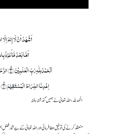
أَشْھَدُ أَنْ لَّا إِلٰہَ اِلَّ
أَمَّا بَعْدُ فَأَعُوْذُ بِ
اَلۡحَمۡدُلِلّٰہِ رَبِّ الۡعٰلَمِیۡنَ ۙ﴿۲﴾ الرَّحۡمٰنِ الرَّحِیۡمِ ۙ﴿۳﴾ مٰلِکِ یَوۡمِ الدِّیۡنِ ؕ﴿۴﴾إِیَّاکَ نَعۡبُدُ وَ إِیَّاکَ نَسۡتَعِیۡنُ ؕ﴿۵﴾
اِہۡدِنَا الصِّرَاطَ الۡمُسۡتَقِیۡمَ ۙ﴿۶﴾ صِرَاطَ الَّذِیۡنَ أَنۡعَمۡتَ عَلَیۡہِمۡ ۬ۙ غَیۡرِ الۡمَغۡضُوۡبِ عَلَیۡہِمۡ وَ لَا الضَّآلِّیۡنَ﴿۷﴾
الحمد للہ، اللہ تعالیٰ نے ہمیں گذشتہ ہفتہ