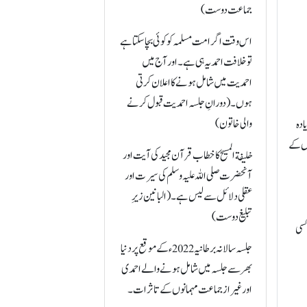
جماعت دوست)
اس وقت اگر امت مسلمہ کو کوئی بچا سکتا ہے
تو خلافت احمدیہ ہی ہے۔ اور آج میں
احمدیت میں شامل ہونے کا اعلان کرتی
ہوں۔(دورانِ جلسہ احمدیت قبول کرنے
والی خاتون)
ادہ
وں کے
خلیفة المسیح کا خطاب قرآن مجید کی آیت اور
آنحضرت صلی اللہ علیہ وسلم کی سیرت اور
عقلی دلائل سے لیس ہے۔ (البانین زیرِ
تبلیغ دوست)
کسی
جلسہ سالانہ برطانیہ 2022ء کے موقع پر دنیا
بھر سے جلسہ میں شامل ہونے والے احمدی
اور غیر از جماعت مہمانوں کے تاثرات۔