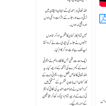
اللہ تعالیٰ ہر احمدی کے ایمان و ایقان میں
ترقی دے اور جلسہ کے اثرات دائمی ہوں
اور وقتی نہ ہوں۔
مَیں تمام کارکنان کا شکریہ ادا کرتا ہوں
جنہوں نے جلسہ کی تیاری سے لے کر وائنڈ
اَپ تک بے لوث ہو کر کام کیا۔
ایک وحدت تھی جس کا نظارہ ہم نے ایم ٹی
اے کے کیمرے کی آنکھ کے ذریعہ کیا۔ یہ
اللہ تعالیٰ کا خاص فضل ہے۔ ایم ٹی اے کے
کارکنان اس بات پر شکریہ کے مستحق ہیں
کہ انہوں نے جماعت احمدیہ کی اکائی کو ایم
ٹی اے کے ذریعہ تمام دنیا کو دکھا کر مخالفین
co)کی جو وبا پھیلی ہوئی ہے اس
کے منہ بند کیے۔