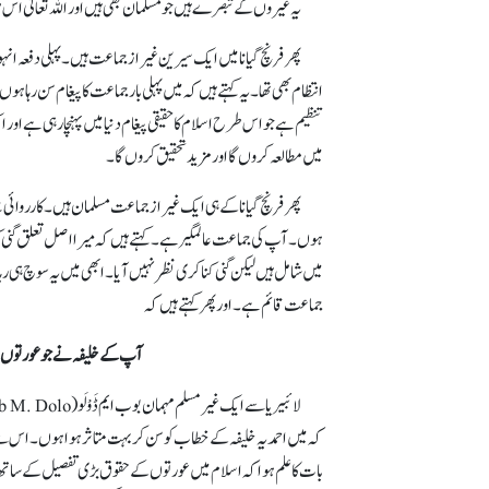
یہ غیروں کے تبصرے ہیں جو مسلمان بھی ہیں اور اللہ تعالیٰ 
پھر فرنچ گیانا میں ایک سیرین غیر از جماعت ہیں۔ پہلی دفعہ انہ
انتظام بھی تھا۔ یہ کہتے ہیں کہ میں پہلی بار جماعت کا پیغام سن رہا
تنظیم ہے جو اس طرح اسلام کا حقیقی پیغام دنیا میں پہنچا رہی ہے 
میں مطالعہ کروں گا اور مزید تحقیق کروں گا۔
پھر فرنچ گیانا کے ہی ایک غیر از جماعت مسلمان ہیں۔ کارروائی س
ہوں۔ آپ کی جماعت عالمگیر ہے۔ کہتے ہیں کہ میرا اصل تعلق گنی کن
میں شامل ہیں لیکن گنی کناکری نظر نہیں آیا۔ ابھی میں یہ سوچ ہی رہا
جماعت قائم ہے۔ اور پھر کہتے ہیں کہ
آپ کے خلیفہ نے جو عورتوں ک
کہ میں احمدیہ خلیفہ کے خطاب کو سن کر بہت متاثر ہوا ہوں۔ اس سے
بات کا علم ہوا کہ اسلام میں عورتوں کے حقوق بڑی تفصیل کے ساتھ ب