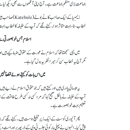
جماعت بڑی منظم جماعت ہے۔ آج اپنی آنکھوں سے بھی دیکھ لیا ہے
خطاب سنا، بہت متاثر ہوا۔ کہنے لگے کہ آپ کے خلیفہ کا خطاب بہت 
اسلام جس خوبصورتی سے ع
میں یہی سمجھتا تھا کہ اسلام نے عورت کے حقوق ضبط کیے ہیں او
مگر آج یہ خطاب سن کر میرا نظریہ بدل گیا ہے۔
میں اس بات کو کہتے ہوئے قطعاً نہ
یہ عیسائی پادری ہیں اور کہتے ہیں کہ جو حقوق اسلام نے دیے ہیں 
آپ کے خلیفہ نے بالکل صحیح کہا کہ مرد کسی نہ کسی طرح طاقت کے زور پ
تعلیم بہت خوبصورت ہے۔
پھر آئیوری کوسٹ کے ایک زیرِ تبلیغ دوست ہیں۔ کہنے لگے کہ جم
پیش کیا۔ انہوں نے پہلی بار کوئی جلسہ ٹی وی کے ذریعہ براہ راست دی