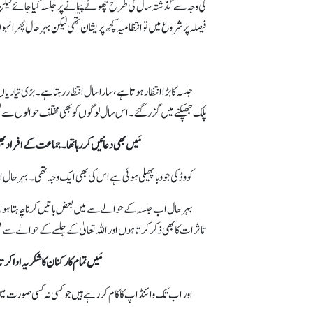
کی وجہ سے گذشتہ سال کی طرح چھوٹے پیمانے پر جلسہ کیا جائے لیکن 
فیصلہ پر شروع میں تو انتظامیہ کچھ پریشان تھی لیکن بہرحال پھر انہ
جلسہ کا بڑا انتظار ہوتا ہے، سارا سال انتظار رہتا ہے۔ بڑی تیاری
پلک جھپکنے میں گزر گئے۔ اس سال لوگوں کو بھی مختلف حوالوں سے ب
مَیں بھی دعائیں کر رہا تھا۔ جماعت کے افراد ب
کووڈ کی جو وبا پھیلی ہوئی ہے اس کی بھی ایک وجہ تھی۔ بہرحال اس 
بہرحال اب جلسہ کے حوالے سے میں بعض باتیں کرنا چاہتا ہوں۔ج
تاثرات کا بھی ذکر کرتا ہوں اور اللہ تعالیٰ کے جلسے کے حوالے سے ف
مَیں تمام کارکنان کا شکریہ ادا 
اور اب تک وائنڈ اپ کا کام کر رہے ہیں جو کسی نہ کسی صورت م