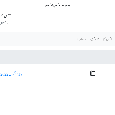
بِسۡمِ اللّٰہِ الرَّحۡمٰنِ الرَّحِیۡمِ
’’جس کے اع
ہے‘‘
(حضرت مس
لائبریری
تازہ ترین
English
19؍ اگست 2022ء >