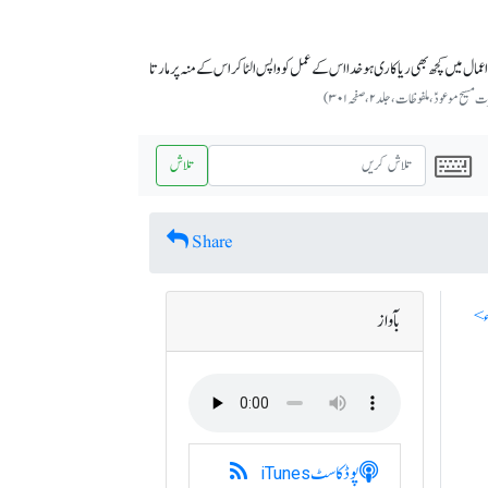
مال میں کچھ بھی ریاکاری ہوخدا اس کے عمل کو واپس الٹاکر اس کے منہ پر مارتا
یح موعودؑ،ملفوظات ، جلد ۲، صفحہ ۳۰۱)
تلاش
Share
بآواز
پوڈکاسٹ
iTunes