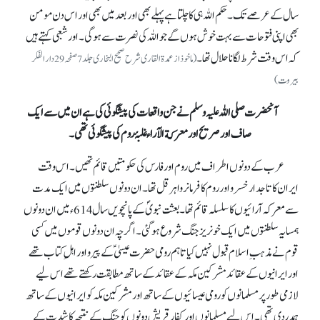
سال کے عرصےتک۔ حکم اللہ ہی کا چلتا ہے پہلے بھی اور بعد میں بھی اور اس دن مومن
بھی اپنی فتوحات سے بہت خوش ہوں گے جو اللہ کی نصرت سے ہو گی۔ اور شعبی کہتے ہیں
کہ اس وقت شرط لگانا حلال تھا۔
(ماخوذ از عمدة القاری شرح صحیح البخاری جلد7صفحہ29 دار الفکر
بیروت )
آنحضرت صلی اللہ علیہ وسلم نے جن واقعات کی پیشگوئی کی ہے ان میں سے ایک
صاف اور صریح اور معرکة الآراء غلبۂ روم کی پیشگوئی تھی۔
عرب کے دونوں اطراف میں روم اور فارس کی حکومتیں قائم تھیں۔ اس وقت
ایران کا تاجدار خسرو اور روم کا فرمانروا ہرقل تھا۔ ان دونوں سلطنتوں میں ایک مدت
سے معرکہ آرائیوں کا سلسلہ قائم تھا۔ بعثت نبویؐ کے پانچویں سال 614ء میں ان دونوں
ہمسایہ سلطنتوں میں ایک خونریز جنگ شروع ہو گئی۔ اگرچہ ان دونوں قوموں میں کسی
قوم نے مذہبِ اسلام قبول نہیں کیا تاہم رومی حضرت عیسیٰؑ کے پیرو اور اہلِ کتاب تھے
اور ایرانیوں کے عقائد مشرکین مکہ کے عقائد کے ساتھ مطابقت رکھتے تھے اس لیے
لازمی طور پر مسلمانوں کو رومی عیسائیوں کے ساتھ اور مشرکین مکہ کو ایرانیوں کے ساتھ
ہمدردی تھی۔ اس لیے مسلمانوں اور کفار قریش دونوں کو جنگ کے نتیجہ کا شدت کے