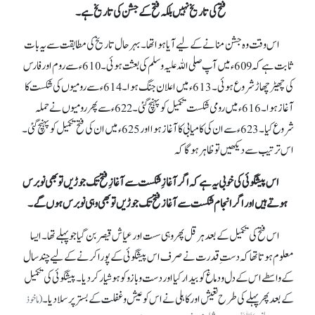
فتح کی تاریخ نہیں بلکہ فتح کے جشن کی تاریخ ہے۔
اس وقت وہ جشن منانے کے لیے آیا ہوا تھا۔ بہرحال تاریخ کی مطابقت سے یہ بات
ثابت ہے کہ 609ء میں آپ صلی اللہ علیہ وسلم کی بعثت ہوئی۔ 610ء سے روم اور فارس
کی چھیڑ چھاڑ شروع ہوئی۔ 613ء میں اعلان جنگ ہوا۔ 614ء سے رومیوں کی شکست کا
آغاز ہوا۔ 616ء میں رومی شکست تکمیل کو پہنچ گئی۔ 622ء سے پھر رومیوں نے حملہ
شروع کیا۔ 623ء سے ان کی کامیابی کا آغاز ہوا اور 625ء میں ان کی فتح تکمیل کو پہنچ گئی۔
اس ترتیب سے دیکھیں تو ظاہر ہوگا کہ
اس پیشگوئی کی خوبی یہ ہے کہ اگر آغازِ شکست سے آغازِ فتح تک جوڑیں تو بھی نو برس
ہوتے ہیں اور اگر انجام شکست سے آغاز فتح تک جوڑیں تو بھی وہی نو برس ہوں گے۔
اس فتح کی تکمیل کے بعد ہرقل پھر وہی سست اور عیاش قیصر بن گیا جو پہلے تھا۔ ایسا
معلوم ہوتا تھا کہ دستِ قدرت نے صرف اس پیشگوئی کے پورا کرنے کے لیے چند سال
کے واسطے اس کے دل و دماغ کو بیدار کیا اور دست و بازو کو ہوشیار کر دیا۔ پیشگوئی کی تکمیل
کے بعد پھر پہلے کی طرح تعیش اور کاہلی نے اس کو عیش و غفلت کے بستر پر سلا دیا۔
(ماخوذ