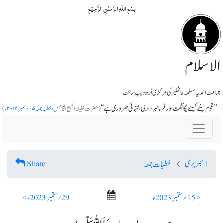
بِسۡمِ اللّٰہِ الرَّحۡمٰنِ الرَّحِیۡمِ
الاسلام
جماعت احمدیہ مسلمہ عالمگیر کی مرکزی اُردو ویب سائٹ
’’قوم بننے کیلئے یگانگت اور فرمانبرداری انتہائی ضروری ہے‘‘
(حضرت خلیف
المسیح الخامس،
خطبہ جمعہ ۵؍دسمبر ۲۰۱۴ء
)
لائبریری
Share
خطبات جمعہ
< 15؍ ستمبر 2023ء
29؍ ستمبر 2023ء >