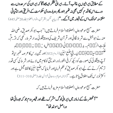
کے مطابق ایرانیوں پر
غالب آئے۔ ایرانی لشکر ایسا بھاگا کہ ایران کی سرحدوں سے
ورے اس کا قدم کہیں بھی نہ ٹھہرا اور پھر دوبارہ رومی حکومت کے افریقی اور ایشیائی
مفتوحہ ممالک اس کے قبضہ میں آگئے۔‘‘
(دیباچہ تفسیر القرآن، انوار العلوم جلد20 صفحہ445)
حضرت مسیح موعود علیہ الصلوٰة والسلام فرماتے ہیں: ’’جب ابو بکر صدیق رضی اللہ
عنہ نے ابو جہل سے شرط لگائی اور قرآن شریف کی وہ پیشگوئی مدار شرط رکھی کہ الٓـمّٓ۔
غُلِبَتِ الرُّوۡمُ۔ فِیۡۤ اَدۡنَی الۡاَرۡضِ وَہُمۡ مِّنۡۢ بَعۡدِ
غَلَبِہِمۡ سَیَغۡلِبُوۡنَ۔ فِيْ بِضْعِ سِنِيْنَ
اور تین برس کا عرصہ ٹھہرایا تو
(الروم:2تا 5)
آپؐ پیشگوئی کی صور ت کو دیکھ کر فی الفور دُور اندیشی کو کام میں لائے اور شرط کی کسی قدر
ترمیم کرنے کے لیے ابو بکر صدیق کو حکم فرمایا اورفرمایاکہ بِضْعِ سِنِيْنَ کا لفظ مجمل ہے اور
اکثر نو برس تک اطلاق پاتا ہے۔‘‘
(ازالہ اوہام ، روحانی خزائن جلد 3 صفحہ 310-311 )
حضرت مسیح موعود علیہ الصلوٰة والسلام مزید فرماتے ہیں کہ
’’آنحضرتؐ کے زمانہ میں ایرانی لوگ مشرک تھے اور قیصرِ روم جو کہ عیسائی تھا
دراصل موحّد تھا‘‘