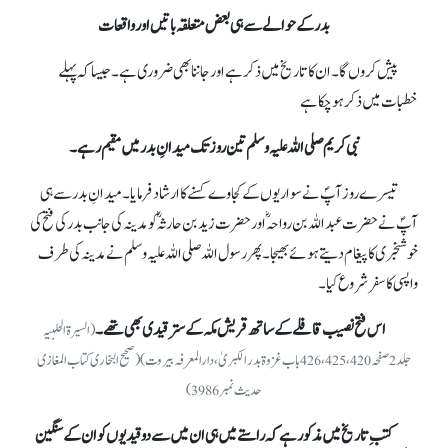
بدر کے حوالے سے ہی بعض متعلقہ باتیں اور واقعات
پیش کروں گا۔ ان کا تاریخ میں ذکر ہے اور جاننا بھی ضروری ہے۔ جیساکہ پہلے
خطبات میں ذکر ہوچکا ہے
نبی کریم صلی اللہ علیہ وسلم تین روز تک میدانِ بدر میں مقیم رہے۔
تیسرے روز آپؐ نے سواریوں کے کجاوے کسنے کا ارشاد فرمایا۔ میدانِ بدر سے ہی
آپؐ نے حضرت عبداللہ بن رواحہؓ اور حضرت زید بن حارثہ ؓکو مدینہ کی جانب بدر کی فتح کی
خوشخبری کا پیغام دیتے ہوئے بھیجا۔ پھر رسول اللہ صلی اللہ علیہ وسلم نے مدینہ کی طرف
واپسی کا سفر شروع کیا۔
اس فتح نصیب قافلے کے ساتھ قریش مکہ کے ستر قیدی بھی تھے۔
(السیرۃ الحلبیہ
جلد2صفحہ 420، 425، 426 باب غزوۃ بدر الکبریٰ، دارالمعرفہ بیروت)(صحیح البخاری کتاب المغازی
حدیث نمبر3986)
کتبِ تاریخ میں مذکور ہے کہ راستے میں ہی ان میں سے دو قیدیوں کو ان کے سنگین