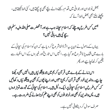
بعض نوجوان اور جوانی میں قدم رکھنے والے بچے بھی پوچھتے ہیں، کئی خط لکھتے ہیں،
پچھلے ہفتےبھی بعض خط آئے کہ
ہمیں کس طرح پتہ چلے کہ اسلام سچا مذہب ہے اور آنحضرت صلی اللہ علیہ وسلم ہی
سچے نبی ہیں، باقی نہیں؟
یہاں کے ماحول نے ان پر یہ اثر ڈالنا شروع کر دیا ہےکہ ان کو اسلام کی سچائی کے
بارے میں شک پڑنا شروع ہو گیا ہے۔ انہیں اس تاریخ اور غیروں کے اس اظہار سے
یقین کر لینا چاہیے اور پھر
اس زمانے کے بارے میں قرآن کریم میں جو پیشگوئیاں ہیں انہیں بھی دیکھنا
چاہیے۔ والدین خود بھی قرآن کریم پڑھیں اور اپنے بچوں کو بھی یہ پیشگوئیاں دکھائیں
کہ کس طرح یہ اسلام کی سچائی پر ایک دلیل ہیں۔ اسلام کی سچائی کے ثبوت تو ہزاروں
ہیں۔ پس والدین کو بھی اورنوجوانوں کو بھی اپنے علم کو بڑھانے کی ضرورت ہے۔
صرف سوال کر دینا کافی نہیں ہے۔