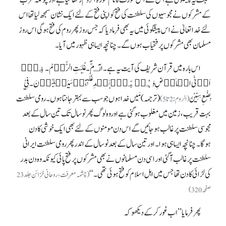
نسبت یہ پیشگوئی ہے اس لئے اس سورت کا نام سورة الرو م رکھا گیا ہے اورچونکہ عرب
کے مشرکوں نے مجوسیوں کی سلطنت کی فتح کو اپنی فتح کے لئے ایک نشان سمجھ لیا تھا اس
لئے خدا تعالیٰ نے اس پیشگوئی میں یہ بھی فرما دیا کہ جس روز پھر روم کی فتح ہوگی اس روز
مسلمان بھی مشرکوں پر فتحیاب ہوں گے۔ چنانچہ ایسا ہی ظہور میں آیا۔
اس بارہ میں قرآن شریف کی آیت یہ ہے۔ الٓـمّٓ۔غُلِبَتِ الرُّوۡمُ۔ فِیۡۤ
اَدۡنَی الۡاَرۡضِ وَہُمۡ مِّنۡۢ بَعۡدِ غَلَبِہِمۡ سَیَغۡلِبُوۡنَ۔ فِيْ
بِضْعِ سِنِيْنَ
(ترجمہ) مَیں خدا ہوں جو سب سے بہتر جانتا ہوں۔ رومی سلطنت
(الروم:2تا 5)
بہت قریب، زمین میں مغلوب ہو گئی ہے اوروہ لوگ پھر نو سال تک تین سال کے بعد
مجوسی سلطنت پر غالب ہو جائیں گے اس دن مومنوں کے لئے بھی ایک خوشی کا دن
ہوگا۔ چنانچہ ایسا ہی ہوا۔ اور تین سال کے بعد نو سال کے اندر پھر رومی سلطنت ایرانی
سلطنت پر غالب آگئی اور اسی دن مسلمانوں نے بھی مشرکوں پر فتح پائی کیونکہ وہ دن بدر
کی لڑائی کا دن تھا جس میں اہل اسلام کو فتح ہوئی تھی۔‘‘
(چشمہ معرفت ، روحانی خزائن جلد 23
صفحہ320)
پھر فرمایا ’’اب غور کرکے دیکھو کہ