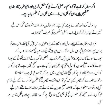
اگر سوال کرنا ہے تو خود علم حاصل کرنے کی کوشش کریں اور اسی طرح جو ہماری
تنظیمیں ہیں، ان کو بھی اس بارے میں بھی ان کو علم دینا چاہیے۔
یہ سوال کئی دفعہ مجھ سے پوچھا گیا ہے۔ بہرحال یہ وضاحت ضروری تھی اس لیے
مَیں نے یہاں ذکر کر دیا۔ اب اصل مضمون کی طرف آتا ہوں۔
غزوۂ بدر ہجرت کے پہلے سال اور بعثت کے چودھویں برس پیش آیا تھا۔ اس سے نو
برس پہلے بعثت کا پانچواں سال ہو گا۔ اس بنا پر پیشگوئی کا زمانہ پانچ بعثت اور اس کے
پورے ہونے کا زمانہ چودہ بعثت یا ایک ہجری ہے۔ بعض لوگوں نے اس پیشگوئی کے پورا
ہونے کا زمانہ صلح حدیبیہ کا سال یعنی چھ ہجری بیان کیا ہے۔ یہ صحیح نہیں ہے۔ شاید لوگوں
کو اس سے دھوکا ہوا ہے کہ صحیح بخاری وغیرہ میں ہے کہ قاصدِ نبوی جب اسلام کا
دعوت نامہ لے کر قیصر کے پاس گیا تو اس وقت وہ قیصر فتح کا شکریہ ادا کرنے کے لیے شام
آیا ہوا تھا اور معلوم ہےکہ قاصد صلح حدیبیہ کے زمانےمیں روانہ ہوئے تھے اس لیے
لوگوں نے یہ سمجھا کہ حصولِ فتح کی بھی یہی تاریخ ہے مگر یہ مغالطہ ہے اور بالکل ظاہر ہے
کہ