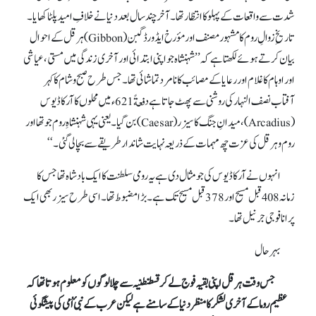
شدت سے واقعات کے پہلو کا انتظار تھا۔ آخر چند سال بعد دنیا نے خلافِ امید پلٹا کھایا۔
تاریخِ زوالِ روم کا مشہور مصنف اور مؤرخ ایڈورڈ گبن(Gibbon) ہرقل کے احوال
بیان کرتے ہوئے لکھتا ہے کہ ’’شہنشاہ جو اپنی ابتدائی اور آخری زندگی میں مستی، عیاشی
اور اوہام کا غلام اور رعایا کے مصائب کا نامرد تماشائی تھا۔ جس طرح صبح و شام کا کہر
آفتاب نصف النہار کی روشنی سے پھٹ جاتا ہے دفعةً 621ء میں محلوں کا آرکاڈیوس
(Arcadius)، میدانِ جنگ کا سیزر (Caesar) بن گیا۔ یعنی یہی شہنشاہِ روم جو تھا اور
روم وہرقل کی عزت چھ مہمات کے ذریعہ نہایت شاندار طریقے سے بچا لی گئی۔‘‘
انہوں نے آرکاڈیوس کی جو مثال دی ہے یہ رومی سلطنت کا ایک بادشاہ تھا جس کا
زمانہ 408قبل مسیح اور 378قبل مسیح تک ہے۔ بڑا مضبوط تھا۔ اسی طرح سیزر بھی ایک
پرانا فوجی جرنیل تھا۔
بہرحال
جس وقت ہرقل اپنی بقیہ فوج لے کر قسطنطنیہ سے چلا لوگوں کو معلوم ہوتا تھا کہ
عظیم روما کے آخری لشکر کا منظر دنیا کے سامنے ہے لیکن عرب کے نبیٔ اُمی کی پیشگوئی