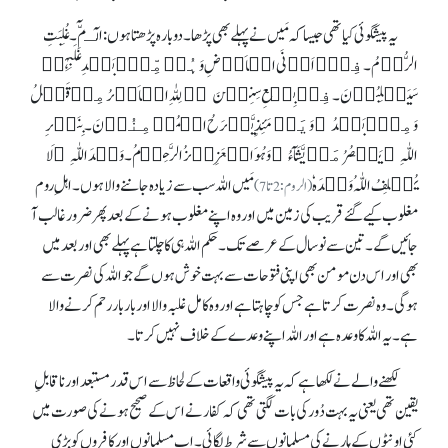
یہ پیشگوئی کیا تھی جیساکہ مَیں نے پہلے بھی پڑھا۔ دوبارہ پڑھتا ہوں: الٓـمّٓ۔غُلِبَتِ
الرُّوۡمُ۔ فِیۡۤ اَدۡنَی الۡاَرۡضِ وَہُمۡ مِّنۡۢ بَعۡدِ غَلَبِہِمۡ
سَیَغۡلِبُوۡنَ۔ فِیۡ بِضۡعِ سِنِیۡنَ ۬ؕ لِلّٰہِ الۡاَمۡرُ مِنۡ قَبۡلُ
وَمِنۡۢ بَعۡدُ ؕ وَیَوۡمَئِذٍ یَّفۡرَحُ الۡمُؤۡمِنُوۡنَ۔ بِنَصۡرِ
اللّٰہِ ؕ یَنۡصُرُ مَنۡ یَّشَآءُ ؕ وَہُوَ الۡعَزِیۡزُ الرَّحِیۡمُ۔ وَعۡدَ اللّٰہِ ؕ لَا
یُخۡلِفُ اللّٰہُ وَعۡدَہٗ
مَیں اللہ سب سے زیادہ جاننے والا ہوں۔ اہلِ روم
(الروم: 2تا 7)
مغلوب کیے گئے قریب کی زمین میں اور وہ اپنے مغلوب ہونے کے بعد پھر ضرور غالب آ
جائیں گے۔ تین سے نو سال کے عرصے تک۔ حکم اللہ ہی کا چلتا ہے پہلے بھی اور بعد میں
بھی اور اس دن مومن بھی اپنی فتوحات سے بہت خوش ہوں گے جو اللہ کی نصرت سے
ہو گی۔ وہ نصرت کرتا ہے جس کو چاہتا ہے اور وہ کامل غلبہ والا اور بار بار رحم کرنے والا
ہے۔ یہ اللہ کا وعدہ ہے اور اللہ اپنے وعدے کے خلاف نہیں کرتا۔
لکھنے والے نے لکھا ہے کہ یہ پیشگوئی واقعات کے لحاظ سے اس قدر مستبعداور ناقابلِ
یقین تھی یعنی یہ بہت دُور کی بات لگتی تھی کہ کفار نے اس کے صحیح ہونے کی صورت میں
کئی اونٹوں کے ہارنے کی مسلمانوں سے شرط لگائی۔ اب مسلمانوں اور کافروں کو بڑی