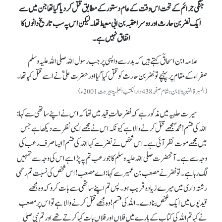
جنگی جرائم کے تحت اس وقت کے عام دستور کے مطابق قتل کر دیا گیا تھا جن میں سے
ایک نضر بن حارث اور دوسرا عقبہ بن ابی معیط تھا۔ لیکن اس پہ سب تاریخ دانوں کا
اتفاق نہیں ہے۔
علامہ ابن اسحاقؒ کہتے ہیں کہ بدر سے واپسی پر جب رسول اللہ صلی اللہ علیہ وسلم
صفراء کے مقام پر پہنچے تو نضر بن حارث کو قتل کیا گیا اور حضرت علیؓ نے اسے قتل کیا تھا۔
(السیرۃ النبویۃ لابن ہشام صفحہ 438دارالکتب العلمیۃ بیروت2001ء)
سیرت حلبیہ میں مذکور ہے کہ نضر حالتِ قید میں تھا کہ اس نے اپنے ساتھی سے کہا:
اللہ کی قسم! محمدؐ مجھے قتل کرنے والا ہے کیونکہ اس نے مجھے ایسی نظر سے دیکھا ہے جس
میں مجھے موت نظر آئی ہے۔ اس شخص نے نضر سے کہا اللہ کی قسم! ایسا صرف رعب کی
وجہ سے ہے۔ آنحضرت صلی اللہ علیہ وسلم کا جو رعب تم پہ پڑا ہے اس کی وجہ سے تمہیں
لگ رہا ہے۔ تو نضر نے مصعب بن عمیر سے کہا: اے مصعب! اس شخص کی نسبت تم رحمی
رشتہ داری میں میرے زیادہ قریب ہو۔ پس تم اپنے ساتھی سے بات کرو کہ وہ مجھے
قیدیوں میں ایک شخص بنا دے۔ اللہ کی قسم! وہ مجھے قتل کرنے والا ہے تواس پر مصعب
نے کہا تم اللہ کی کتاب کے بارے میں فلاں اور فلاں بات کہا کرتے تھے اور تم نبی صلی