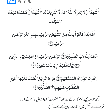
أَشْھَدُ أَنْ لَّا إِلٰہَ اِلَّا اللّٰہُ وَحْدَہٗ لَا شَرِیْکَ لَہٗ وَأَشْھَدُ أَنَّ مُحَمَّدًا عَبْدُہٗ
وَ رَسُوْلُہٗ۔
أَمَّا بَعْدُ فَأَعُوْذُ بِاللّٰہِ مِنَ الشَّیْطٰنِ الرَّجِیْمِ۔ بِسۡمِ اللّٰہِ الرَّحۡمٰنِ
الرَّحِیۡمِ﴿۱﴾
اَلۡحَمۡدُلِلّٰہِ رَبِّ الۡعٰلَمِیۡنَ ۙ﴿۲﴾ الرَّحۡمٰنِ الرَّحِیۡمِ ۙ﴿۳﴾ مٰلِکِ یَوۡمِ الدِّیۡنِ
ؕ﴿۴﴾إِیَّاکَ نَعۡبُدُ وَ إِیَّاکَ نَسۡتَعِیۡنُ ؕ﴿۵﴾
اِہۡدِنَا الصِّرَاطَ الۡمُسۡتَقِیۡمَ ۙ﴿۶﴾ صِرَاطَ الَّذِیۡنَ أَنۡعَمۡتَ عَلَیۡہِمۡ ۬ۙ غَیۡرِ
الۡمَغۡضُوۡبِ عَلَیۡہِمۡ وَ لَا الضَّآلِّیۡنَ﴿۷﴾
کچھ عرصہ پہلے غزوۂ بدر کے دوران آنحضرت صلی اللہ علیہ وسلم کے اس
غزوےسے تعلق میں واقعات بیان کیے تھے۔ آج