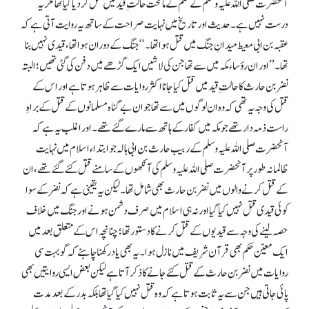
آنحضرت صلی اللہ علیہ وسلم کے حکم کے ماتحت حالتِ قیدمیں قتل کردیا گیا تھا مگر یہ
درست نہیں ہے۔ حدیث اورتاریخ میں نہایت صراحت کے ساتھ یہ روایت آتی ہے کہ
عقبہ بن ابی معیط میدانِ جنگ میں قتل ہوا تھا۔‘‘ جنگ کے دوران ہوا تھا، قیدی نہیں بنا
تھا۔ ’’اور ان رؤساء مکہ میں سے تھا جن کی لاشیں ایک گڑھے میں دفن کی گئی تھیں؛ البتہ
نضر بن حارث کا حالتِ قید میں قتل کیا جانا اکثر روایات سے ظاہر ہوتا ہے اور اس کے
قتل کی وجہ یہ تھی کہ وہ ان لوگوں میں سے تھا جوان بےگناہ مسلمانوں کے قتل کے براہِ
راست ذمہ دارتھے جو مکہ میں کفار کے ہاتھ سے مارے گئے تھے۔ اور اغلب یہ ہے کہ
آنحضرت صلی اللہ علیہ وسلم کے ربیب حار ث بن ابی ہالہ جوابتداء اسلام میں نہایت
ظالمانہ طورپر آنحضرت صلی اللہ علیہ وسلم کی آنکھوں کے سامنے قتل کئے گئے تھے، ان
کے قتل کرنے والوں میں نضر بن حارث بھی شامل تھا۔ لیکن یہ یقینی ہے کہ نضر کے سوا
کوئی قیدی قتل نہیں کیا گیا اور نہ ہی اسلام میں صرف دشمن ہونے اورجنگ میں خلاف
حصہ لینے کی وجہ سے قیدیوں کے قتل کرنے کا دستور تھا؛چنانچہ اس کے متعلق بعد میں
ایک معیّن حکم بھی قرآن شریف میں نازل ہوا۔ یہ بھی یاد رکھنا چاہئے کہ گو بہت سی
روایات میں نضر بن حارث کے قتل کئے جانے کاذکر آتا ہے لیکن بعض ایسی روایتیں بھی
پائی جاتی ہیں جن سے یہ ثابت ہوتا ہے کہ وہ قتل نہیں کیا گیا تھا بلکہ بدر کے بعد مدت