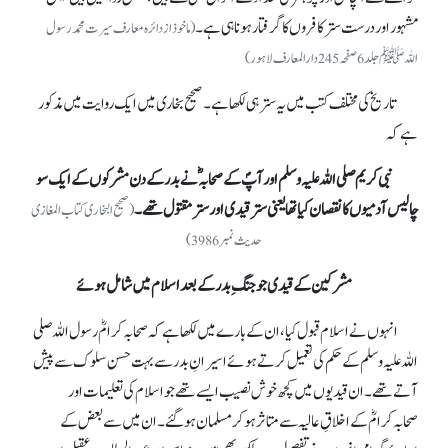
مشہور اور درست ستر کافروں کا گرفتار ہونا ہی ہے۔
(ماخوذ از دائرہ معارف سیرت محمد رسول
اللہﷺ جلد6 صفحہ245 دارالمعارف لاہور)
تاریخ کی مختلف کتب میں یہ ستر ہی لکھا ہے۔ صحیح بخاری میں ایک روایت میں مذکور
ہے کہ
نبی کریم صلی اللہ علیہ وسلم اور آپؐ کے صحابہؓ نے بدر کے دن مشرکوں کے ایک سو
چالیس آدمیوں کا نقصان کیا تھا یعنی ستر قیدی اور ستر مقتول تھے۔
(صحیح البخاری کتاب المغازی
حدیث نمبر3986)
مشرکین کے قیدی جو جنگِ بدر کے بعد اسلام میں شامل ہوئے
انہوں نےاسلام قبول کیا، ان کے بارے میں لکھا ہے کہ صحابہ کرامؓ رسول اللہ صلی
اللہ علیہ وسلم کے حکم کی تعمیل کرتے ہوئے اسیرانِ بدر سے بہت حسن سلوک سے پیش
آتے تھے۔ ان قیدیوں میں کچھ خوش نصیب ایسے تھے جو اسلام کی تعلیمات اور
صحابہ کرامؓ کے اخلاقِ عالیہ سے متاثر ہو کر مسلمان ہو گئے۔ ان میں سے بعض کے