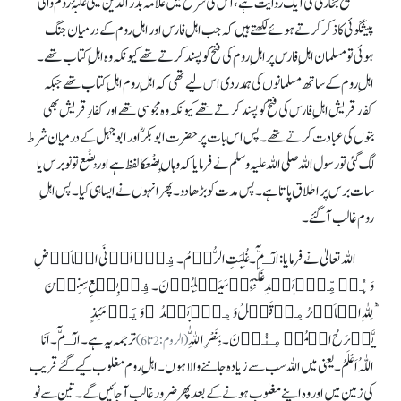
صحیح بخاری کی ایک روایت ہے، اس کی شرح میں علامہ بدر الدین عینیؒ غلبۂ روم والی
پیشگوئی کا ذکر کرتے ہوئے لکھتے ہیں کہ جب اہلِ فارس اور اہلِ روم کے درمیان جنگ
ہوئی تو مسلمان اہلِ فارس پر اہلِ روم کی فتح کو پسند کرتے تھے کیونکہ وہ اہلِ کتاب تھے۔
اہلِ روم کے ساتھ مسلمانوں کی ہمدردی اس لیے تھی کہ اہلِ روم اہلِ کتاب تھے جبکہ
کفار قریش اہلِ فارس کی فتح کو پسند کرتے تھے کیونکہ وہ مجوسی تھے اور کفارِ قریش بھی
بتوں کی عبادت کرتے تھے۔ پس اس بات پر حضرت ابوبکرؓ اور ابوجہل کے درمیان شرط
لگ گئی تو رسول اللہ صلی اللہ علیہ وسلم نے فرمایا کہ وہاں بِضْعکا لفظ ہے اور بِضْع تو نو برس یا
سات برس پر اطلاق پاتا ہے۔ پس مدت کو بڑھا دو۔ پھر انہوں نے ایسا ہی کیا۔ پس اہلِ
روم غالب آ گئے۔
اللہ تعالیٰ نے فرمایا:الٓـمّٓ۔غُلِبَتِ الرُّوۡمُ۔ فِیۡۤ اَدۡنَی الۡاَرۡضِ
وَہُمۡ مِّنۡۢ بَعۡدِ غَلَبِہِمۡ سَیَغۡلِبُوۡنَ۔ فِیۡ بِضۡعِ سِنِیۡنَ
۬ؕ لِلّٰہِ الۡاَمۡرُ مِنۡ قَبۡلُ وَمِنۡۢ بَعۡدُ ؕ وَیَوۡمَئِذٍ
یَّفۡرَحُ الۡمُؤۡمِنُوۡنَ۔ بِنَصْرِ اللّٰهِ
ترجمہ یہ ہے۔ الٓـمّٓ۔ اَنَا
(الروم: 2تا 6)
اللّٰہُ اَعْلَمُ۔یعنی میں اللہ سب سے زیادہ جاننے والا ہوں۔ اہلِ روم مغلوب کیے گئے قریب
کی زمین میں اور وہ اپنے مغلوب ہونے کے بعد پھر ضرور غالب آ جائیں گے۔ تین سے نو