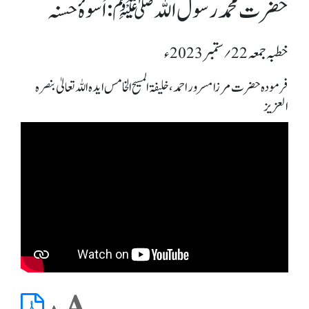
حضرت محمد رسول اللہﷺ: اُسوۂ حسنہ
خطبہ جمعہ 22؍ ستمبر 2023ء
فرمودہ حضرت مرزا مسرور احمد، خلیفۃ المسیح الخامس ایدہ اللہ تعالیٰ بنصرہ
العزیز