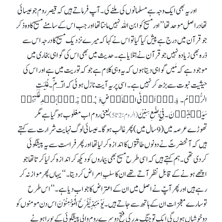
اور یہ بھی ایک وجہ ہے مسلمانوں کی ملنے کی۔ آپ فرماتے ہیں کہ قیصر روم جو عیسائی
تھا دراصل موحد تھا ’’اور مسیح کو ابن اللہ نہیں مانتا تھا اور جب اس کے سامنے مسیح کا وہ ذکر
جو قرآن میں درج ہے پیش کیا گیا تو اس نے کہا کہ میرے نزدیک مسیح کادرجہ اس سے
ذرہ بھی زیادہ نہیں جو قرآن نے بتلایا ہے۔ حدیث میں بھی اس کی گواہی بخاری میں
موجود ہے کہ مَیں گواہی دیتا ہوں کہ یہ وہی کلام ہے جو کہ توریت میں ہے اور اس کی
حیثیت نبوت سے بڑھ کر نہیں ہے۔ اسی پر یہ آیت نازل ہوئی کہ الٓـمّٓ۔غُلِبَتِ
الرُّوۡمُ۔ فِیۡۤ اَدۡنَی الۡاَرۡضِ وَہُمۡ مِّنۡۢ بَعۡدِ غَلَبِہِمۡ
سَیَغۡلِبُوۡنَ۔ فِيْ بِضْعِ سِنِيْنَ
یعنی روم اب مغلوب ہوگیا ہے مگر
(الروم:2تا 5)
تھوڑے عرصہ میں (9 سال میں) پھر غالب ہوگا۔ عیسائی لوگ نہایت شرارت سے کہتے
ہیں کہ آنحضرتؐ نے دونوں طاقتوں کااندازہ کر لیا تھا اور پھر فراست سے یہ پیشگوئی
کردی تھی۔ ہم کہتے ہیں کہ اسی طرح مسیح بھی بیماروں کو دیکھ کر اندازہ کر لیا کرتا تھا جو
اچھے ہونے کے قابل نظر آتے تھے ان کا سلبِ امراض کر دیتا۔‘‘ یہاں پھر موازنہ کر
رہے ہیں اور پھر آپؑ نے اصل میں ان کے اعتراض کا جواب دیا ہے۔ ’’اس طرح
توسارے معجزات ان کے ہاتھ سے جاتے ہیں۔ يَوْمَئِذٍ يَّفْرَحُ الْمُؤْمِنُوْنَ اس دن مومنوں کو
دو خوشیاں ہوں گی ایک تو جنگِ بدر کی فتح دوسرے روم والی پیشگوئی کے پورا ہونے