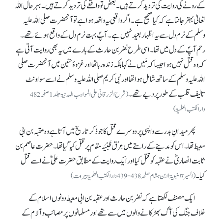
کے رونے کی روایت کی تردید کرتے ہیں۔ بعض تو واقعے کی تردید کرتے ہیں۔ بہرحال اللہ
تعالیٰ بہتر جانتا ہے کہ کیا صحیح ہے۔ اگر واقعی یہ واقعہ ہوا ہے تو آنحضرت صلی اللہ علیہ
وسلم کے نرم دل سے یہ اظہار بعید نہیں ہے۔ آپؐ بہت نرم دل کے واقع ہوئے تھے۔
رحم آپؐ کے دل میں تھا۔ اسی طرح نضر بن حارث کے بارے میں یہ بھی روایت آتی ہے
کہ وہ قتل نہیں ہوا جیساکہ مَیں نے کہا بلکہ زندہ رہا تھا اور غزوۂ حنین میں آنحضرت صلی
اللہ علیہ وسلم کے ساتھ شامل ہوا تھا اور نبی کریم صلی اللہ علیہ وسلم نے اسے سو اونٹ
تالیف قلب کے طور پر دیے تھے۔
(شرح الزرقانی علی المواہب اللدنیۃ جلد 1صفحہ 482
دارالکتب العلمیۃ)
پھر میدانِ بدر سے واپسی پر دوسرے قتل کا جو ذکر تاریخ میں آتا ہے وہ عقبہ بن ابی
معیط تھا۔ اس کو مدینےکے راستے میں عِرْق ظَبْیَہ مقام پر قتل کیا گیاتھا۔ حضرت عاصم بن
ثابت انصاریؓ نے عقبہ کو قتل کیا اور ایک روایت کے مطابق حضرت علیؓ نے اسے قتل
کیا۔
(السیرۃ النبویۃ لابن ہشام صفحہ 438-439 دارالکتب العلمیۃ بیروت)
ایک مصنف لکھتا ہے کہ نضر بن حارث اور عقبہ بن ابی معیط دونوں اسلام کے
خلاف جنگ کی آگ بھڑکانے والوں میں سے تھے اور مسلمانوں پر مصائب و آلام کے