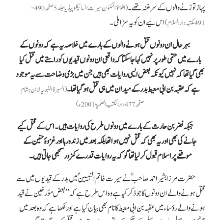
پہاڑ توڑنے والوں کے سرغنہ تھے۔
(اللؤ لؤ المکنون سیرت انسائیکلوپیڈیا جلد5صفحہ 490-
اس لیے ان کو یہ سزا ملی۔
491مکتبہ دارالسلام)
بہرحال ان دونوں قتل ہونے والوں کے بارے میں خلاصہ یہ ہے کہ دونوں کے
بارے میں حتمی طور پر نہیں کہا جا سکتا کہ واقعی ان دونوں قیدیوں کو راستے میں قتل کیا
بھی گیا تھا کہ نہیں کیونکہ بعض ایسی روایات بھی ہیں جن میں بڑی وضاحت سے یہ موجود
ہے کہ عقبہ بن ابی معیط
بدر کے میدان میں ہی قتل ہو گیا تھا۔
(السیرۃ النبویہ لابن ہشام
صفحہ477 دارالکتب العلمیۃ2001ء)
جبکہ نضر بن حارث کے بارے میں دونوں طرح کی روایات ہیں۔ اس کے قتل کیے
جانے کی بھی اور یہ بھی کہ قتل نہیں ہوا تھا بلکہ بعد میں زندہ رہا اور غزوۂ حنین کے
موقعےپر اسلام قبول کر لیا تھا گو کہ یہ روایات قدرے کمزور سمجھی جاتی ہیں۔
حضرت مرزا بشیر احمد صاحبؓ نے سیرت خاتم النبیینؐ میں بدر کے قیدیوں میں سے
قتل ہونے والے ان دونوں کا جو ذکر کیا ہے وہ اس طرح ہے کہ ’’بعض مؤرخین نے قید
ہونے والے رؤساء میں عقبہ بن ابی معیط کا نام بھی بیان کیا ہے اور لکھا ہے کہ وہ بعد میں