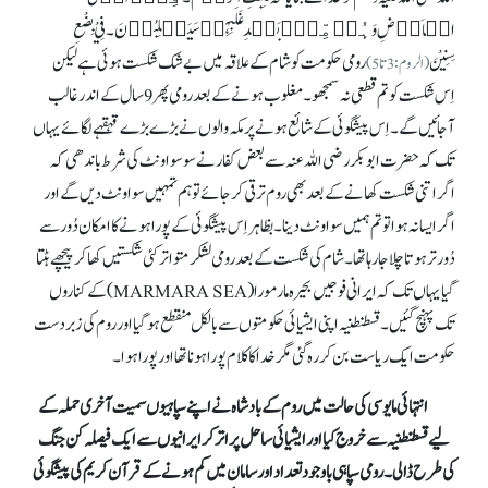
الۡاَرۡضِ وَہُمۡ مِّنۡۢ بَعۡدِ غَلَبِہِمۡ سَیَغۡلِبُوۡنَ۔ فِيْ بِضْعِ
سِنِيْنَ
رومی حکومت کو شام کے علاقہ میں بے شک شکست ہوئی ہے لیکن
(الروم:3تا 5)
اِس شکست کو تم قطعی نہ سمجھو۔ مغلوب ہونے کے بعد رومی پھر 9 سال کے اندر غالب
آجائیں گے۔ اِس پیشگوئی کے شائع ہونے پر مکہ والوں نے بڑے بڑے قہقہے لگائے یہاں
تک کہ حضرت ابوبکر رضی اللہ عنہ سے بعض کفار نے سو سو اونٹ کی شرط باندھی کہ
اگر اتنی شکست کھانے کے بعد بھی روم ترقی کر جائے تو ہم تمہیں سو اونٹ دیں گے اور
اگر ایسا نہ ہوا تو تم ہمیں سو اونٹ دینا۔ بظاہر اِس پیشگوئی کے پورا ہونے کا امکان دُور سے
دُور تر ہوتا چلا جا رہا تھا۔ شام کی شکست کے بعد رومی لشکر متواتر کئی شکستیں کھاکر پیچھے ہٹتا
گیا یہاں تک کہ ایرانی فوجیں بحیرہ مار مورا (MARMARA SEA) کے کناروں
تک پہنچ گئیں۔ قسطنطنیہ اپنی ایشیائی حکومتوں سے بالکل منقطع ہو گیا اور روم کی زبردست
حکومت ایک ریاست بن کر رہ گئی مگر خد اکا کلام پورا ہونا تھا اور پورا ہوا۔
انتہائی مایوسی کی حالت میں روم کے بادشاہ نے اپنے سپاہیوں سمیت آخری حملہ کے
لیے قسطنطنیہ سے خروج کیا اور ایشیائی ساحل پر اتر کر ایرانیوں سے ایک فیصلہ کن جنگ
کی طرح ڈالی۔ رومی سپاہی باوجود تعداد اور سامان میں کم ہونے کے قرآن کریم کی پیشگوئی