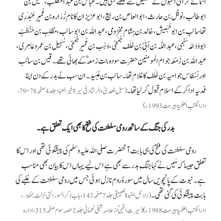
اسمائے گرامی انہوں نے تفصیل سے لکھے بھی ہیں۔ عباس بن عبدالمطلب، عقیل بن
ابوطالب، نوفل بن حارث، ابوالعاص بن ربیع، ابو عزیز ان کا نام زُرَارہ بن عُمیر عَبْدَرِی
تھا سائب بن ابو حُبَیش، خالد بن ہِشام مخزومی، عبداللہ بن ابوسائب، مُطَّلِب بن حَنْطَبْ
ابو وَدَاعَہ سَہْمِی، عبداللّٰہ بن اُبَیّ بِنِ خَلَف جُمَحِّی، وَہْب بن عُمیر جُمَحّی،سُہَیل بن عمرو عَامِرِی ،
عبداللہ بن زَمْعَہ جو ام المومنین حضرت سودہ بنت زمعہؓ کے بھائی تھے۔ قیس بن سائِب
اور نِسْطَاس جو امیہ بن خَلَف کا غلام تھا۔ سائب بن عُبَید۔ ان سب نے بدر کے دن اپنا
فدیہ ادا کر کے اسلام قبول کر لیا تھا۔
(سبل الھدیٰ والرشاد فی سیرۃ خیر العباد جلد 4 صفحہ 78-79،
دارالکتب العلمیۃ بیروت 1993ء)
بدر کی جنگ کے ساتھ رومی سلطنت کی فتح کا بھی ایک تعلق ہے۔
رومی سلطنت کی فتح کی ہی بابت آنحضرت صلی اللہ علیہ وسلم کی پیشگوئی تھی اور اس کا
تعلق جیساکہ مَیں نے کہا جنگِ بدر سے بھی ہے اس لیے یہاں اس کا بیان بھی مناسب
ہے۔ نبوت کے پانچویں سال میں سورۂ روم نازل ہوئی جس میں رومی سلطنت کے غلبے کی
بابت پیشگوئی کی گئی تھی۔
(دلائل النبوۃ للبیہقی جلد 7 صفحہ 143، باب ذکر السور التی نزلت بمکۃ… ،
دارالکتب العلمیۃ بیروت 1988ء)(سیرت النبیؐ از علامہ شبلی نعمانی جلد2حصہ سوم صفحہ 315،ادارہ