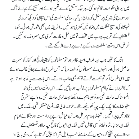
میں ایرانی حکومت قائم ہو گئی۔ ہر جگہ آتش کدے تعمیر ہوئے اور مسیح کے بجائے آگ
اور سورج کی جبری پرستش کو رواج دیا گیا۔ رومی سلطنت کی اس تباہی کو دیکھ کر رومی
شہنشاہ کی وسیع مملکت میں بغاوتیں کھڑی ہو گئیں۔ افریقہ میں بھی شورش ہوئی۔ خود
قسطنطنیہ کے قریب یورپ میں مختلف قومیں قتل و غارت گری میں مصروف ہو گئیں۔
غرض اس وقت سلطنت روما کے پرزے پرزے اڑ گئے تھے۔
جنگ کا نتیجہ جب ایسا خلافِ امید ظاہر ہوا تو مسلمانوں کو یقیناً رنج اور کفار کو مسرت
حاصل ہوئی اور انہوں نے مسلمانوں کو طعنہ دیا کہ جس طرح ہمارے بھائی غالب ہوئے
ہیں اسی طرح اگر تم ہم سے لڑتے تو ہم بھی غالب ہوتے۔ اس بات سے یہ ظاہر ہوتا ہے
کہ کافروں نے کہا ہم مسلمانوں پر غالب ہو جائیں گے۔ اس وقت رومیوں کی جو
افسوسناک حالت تھی وہ تو جیسا ہم نے دیکھا بہت بُری حالت تھی۔ وہ اپنے مشرقی
مقبوضات کا ایک ایک چپہ کھو چکے تھے۔ خزانہ خالی تھا۔ فوج منتشر تھی۔ ملک میں
بغاوتیں پیدا تھیں۔ شہنشاہِ روم ہرقل ہمہ تن عیاش، بے پروا، سست اور مبتلائے اوہام
تھا۔ ایسا بڑا بادشاہ تھا جو کسی قابل نہیں تھا۔ ایرانیوں کا فاتح سپہ سالار قسطنطنیہ کے
دروازے پر پہنچ کر رومیوں کے سامنے حسبِ ذیل شرائط پیش کرتا ہے کہ رومی باج ادا