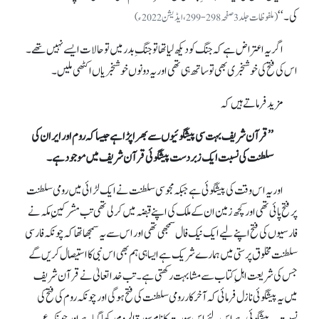
کی۔‘‘
(ملفوظات جلد3صفحہ 298-299، ایڈیشن 2022ء)
اگر یہ اعتراض ہے کہ جنگ کو دیکھ لیا تھا تو جنگِ بدر میں تو حالات ایسے نہیں تھے۔
اس کی فتح کی خوشخبری بھی تو ساتھ ہی تھی اور یہ دونوں خوشخبریاں اکٹھی ملیں۔
مزید فرماتے ہیں کہ
’’قرآن شریف بہت سی پیشگوئیوں سے بھرا پڑا ہے جیساکہ روم اور ایران کی
سلطنت کی نسبت ایک زبردست پیشگوئی قرآن شریف میں موجود ہے۔
اور یہ اس وقت کی پیشگوئی ہے جبکہ مجوسی سلطنت نے ایک لڑائی میں رومی سلطنت
پر فتح پائی تھی اور کچھ زمین ان کے ملک کی اپنے قبضہ میں کر لی تھی تب مشرکینِ مکہ نے
فارسیوں کی فتح اپنے لیے ایک نیک فال سمجھی تھی اور اس سے یہ سمجھا تھا کہ چونکہ فارسی
سلطنت مخلوق پرستی میں ہمارے شریک ہے ایسا ہی ہم بھی اس نبی کا استیصال کریں گے
جس کی شریعت اہلِ کتاب سے مشابہت رکھتی ہے۔ تب خدا تعالیٰ نے قرآن شریف
میں یہ پیشگوئی نازل فرمائی کہ آخرکار رومی سلطنت کی فتح ہوگی اور چونکہ روم کی فتح کی