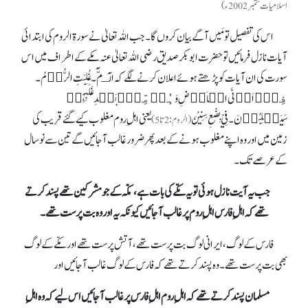
اسلامیات ستمبر2002ء)
اس کی تفصیل تو مَیں آگے بیان کروں گا۔ جب اللہ تعالیٰ نے سورة الروم کی ابتدائی
آیات نازل فرمائیں تو حضرت ابوبکر صدیق رضی اللہ تعالیٰ عنہ مکے کے اطراف میں اس
سورت کی ان آیات کو پڑھتے ہوئے اعلان کرنے لگے کہ الٓـمّٓ۔غُلِبَتِ الرُّوۡمُ۔
فِیۡۤ اَدۡنَی الۡاَرۡضِ وَہُمۡ مِّنۡۢ بَعۡدِ غَلَبِہِمۡ
سَیَغۡلِبُوۡنَ۔ فِيْ بِضْعِ سِنِيْنَ
یعنی اہلِ روم مغلوب کیے گئے قریب کی
(الروم:2تا 5)
زمین میں اور وہ اپنے مغلوب ہونے کے بعد پھر ضرور غالب آ جائیں گے تین سے نو سال
کے عرصے تک۔
جب یہ آیت نازل ہوئی تو یہ مکّے کی بات ہے، مکّہ کے جو مشرکین تھے پسند کرتے
تھے کہ اہلِ فارس اہلِ روم پر غالب آ جائیں کیونکہ یہ اور وہ بت پرست تھے۔
فارس کے لوگ، ایرانی لوگ بت پرست تھے، آتش پرست تھے اور مکّے کے لوگ
بھی بت پرست تھے۔ وہ پسند کرتے تھے کہ فارس کے لوگ غالب آ جائیں اور
مسلمان پسند کرتے تھے کہ اہلِ روم اہلِ فارس پر غالب آجائیں اس لیے کہ وہ اہلِ