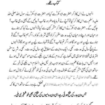
کتاب تھے۔
انہوں نے اس کا ذکر حضرت ابوبکرؓسے کیا اور حضرت ابوبکرؓنے رسول اللہ صلی اللہ
علیہ وسلم سے اس کا ذکر کیا تو آپؐ نے فرمایا وہ ضرور غالب آ جائیں گے یعنی رومی غالب آ
جائیں گے۔ حضرت ابوبکرؓ نے اس کا ذکر مشرکین سے کیا تو انہوں نے کہا کہ ہمارے
درمیان اور اپنے درمیان ایک مدت مقرر کر لو یعنی شرط رکھ لو۔ اگر ہم غالب آ گئے تو
ہمارے لیے یہ اور یہ ہو گا اور اگر تم غالب آگئے تو تمہارے لیے یہ اور یہ ہو گا تو انہوں
نے پانچ سال کی مدت رکھی۔ ایک روایت کے مطابق چھ سال کی مدت رکھی۔ شرح سنن
الترمذی تحفۃ الاحوذی میں لکھا ہے کہ روم کے فارس پر غلبے کے دن مومن خوش ہوئے
اور انہیں اس بات کا علم بدر کے دن ہوا جب جبرئیل علیہ السلام اس غلبے کی خبر کے
ساتھ ان کی یعنی مشرکین کے خلاف بدر میں ان کی مدد کی خوشخبری لے کر نازل ہوئے
تھے۔
(تحفۃ الاحوذی شرح سنن الترمذی جلد 2 صفحہ2169، مکتبہ بیت الافکار الدولیہ)(سنن الترمذی
یہ تعلق ہے بدر کے ساتھ اس کا کہ
ابواب تفسیر القرآن باب ومن سورۃ الروم حدیث 3194)
جس دن بدر کی فتح ہوئی ہے اسی دن رومیوں کی فتح کی بھی خوشخبری ملی۔