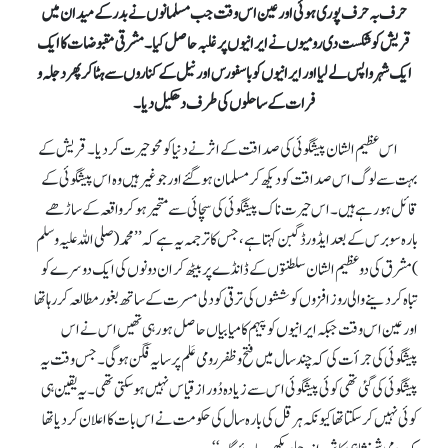
حرف بہ حرف پوری ہوئی اور عین اس وقت جب مسلمانوں نے بدر کے میدان میں
قریش کو شکست دی رومیوں نے ایرانیوں پر غلبہ حاصل کیا۔ مشرقی مقبوضات کا ایک
ایک شہر واپس لے لیا اور ایرانیوں کو باسفورس اور نیل کے کناروں سے ہٹا کر پھر دجلہ و
فرات کے ساحلوں کی طرف دھکیل دیا۔
اس عظیم الشان پیشگوئی کی صداقت کے اثر نے دنیا کو محو حیرت کر دیا۔ قریش کے
بہت سے لوگ اس صداقت کو دیکھ کر مسلمان ہو گئے اور جو غیر ہیں وہ اس پیشگوئی کے
قائل ہو رہے ہیں۔ اس حیرت ناک پیشگوئی کی سچائی سے متحیر ہو کر واقعہ کے ساڑھے
بارہ سو برس کے بعد ایڈورڈ گبن کہتا ہے،جس کا ترجمہ یہ ہے کہ ’’محمد (صلی اللہ علیہ وسلم
)مشرق کی دو عظیم الشان سلطنتوں کے ڈانڈے پر بیٹھ کر ان دونوں کی ایک دوسرے کو
تباہ کر دینے والی روز افزوں کوششوں کی ترقی کو دلی مسرت کے ساتھ بغور مطالعہ کر رہا تھا
اور عین اس وقت جبکہ ایرانیوں کو پیہم کامیابیاں حاصل ہو رہی تھیں اس نے اس
پیشگوئی کی جرأت کی کہ چند سال میں فتح و ظفر رومی عَلم پر سایہ فگن ہو گی۔ جس وقت یہ
پیشگوئی کی گئی تھی کوئی پیشگوئی اس سے زیادہ دُور از قیاس نہیں ہو سکتی تھی۔ یہ یقین ہی
کوئی نہیں کر سکتا تھا کیونکہ ہرقل کی بارہ سال کی حکومت نے اس بات کا اعلان کر دیا تھا