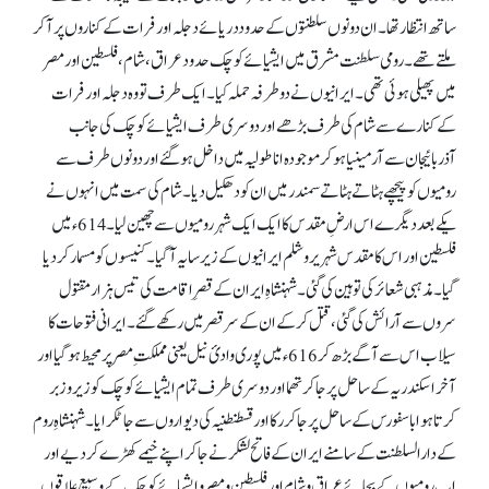
ساتھ انتظار تھا۔ ان دونوں سلطنتوں کےحدوددریائے دجلہ اور فرات کے کناروں پر آ کر
ملتے تھے۔ رومی سلطنت مشرق میں ایشیائے کوچک حدود عراق، شام، فلسطین اور مصر
میں پھیلی ہوئی تھی۔ ایرانیوں نے دو طرفہ حملہ کیا۔ ایک طرف تو وہ دجلہ اور فرات
کے کنارے سے شام کی طرف بڑھے اور دوسری طرف ایشیائے کوچک کی جانب
آذربائیجان سے آرمینیا ہو کر موجودہ اناطولیہ میں داخل ہو گئے اور دونوں طرف سے
رومیوں کو پیچھے ہٹاتے ہٹاتے سمندر میں ان کو دھکیل دیا۔ شام کی سمت میں انہوں نے
یکے بعد دیگرے اس ارضِ مقدس کا ایک ایک شہر رومیوں سے چھین لیا۔ 614ء میں
فلسطین اور اس کا مقدس شہر یروشلم ایرانیوں کے زیر سایہ آ گیا۔کنیسوں کو مسمار کر دیا
گیا۔ مذہبی شعائر کی توہین کی گئی۔ شہنشاہِ ایران کے قصرِ اقامت کی تیس ہزار مقتول
سروں سے آرائش کی گئی، قتل کر کے ان کے سر قصر میں رکھے گئے۔ ایرانی فتوحات کا
سیلاب اس سے آگے بڑھ کر 616ء میں پوری وادیٔ نیل یعنی مملکتِ مصر پر محیط ہو گیا اور
آخر اسکندریہ کے ساحل پر جا کر تھما اور دوسری طرف تمام ایشیائے کوچک کو زیروزبر
کرتا ہوا باسفورس کے ساحل پر جا کر رکااور قسطنطنیہ کی دیواروں سے جا ٹکرایا۔ شہنشاہِ روم
کے دارالسلطنت کے سامنے ایران کے فاتح لشکر نے جا کر اپنے خیمے کھڑے کر دیے اور
اب رومیوں کے بجائے عراق و شام اور فلسطین و مصر و ایشیائے کوچک کے وسیع علاقوں