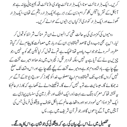
کریں۔ ایک ہزار ٹالنٹ سونا، ایک ہزار ٹالنٹ چاندی، (ٹالنٹ قدیم یونانی پیمانہ ہے جو
آجکل کے تقریباً تیئس کلو گرام وزن کے برابر ہے) ایک ہزار ریشم کے تھان، ایک ہزار
گھوڑے اور ایک ہزار کنواری لڑکیاں ایرانیوں کے حوالے کریں۔
رومیوں کی کمزوری کی یہ حالت تھی کہ انہوں نے ان شرمناک شرائط کو قبول کر
لیا۔ اس پر بھی جب رومی قاصد شہنشاہِ ایران کے دربار میں مصالحت کا پیغام لے کر گیا تو
مغرور خسرو نے جو جواب دیا وہ یہ تھا: ٹھیک ہے تم نے قبول کر لیا لیکن مجھ کو یہ نہیں، جو
چیزیں یہ لے کے آیا ہے یہ نہیں، بلکہ خود ہرقل زنجیروں میں بندھا ہوا میرے تخت کے
نیچے چاہیے۔ بادشاہ روم جو ہے وہ میرے تخت کے نیچے مجھے چاہیے اور اس وقت تک صلح
نہیں کروں گا جب تک شہنشاہِ روم اپنے مصلوب خدا کو چھوڑ کر سورج دیوتا کے آگے سر
نہ جھکائے گا۔ عیسائیت سے توبہ نہیں کرے گا۔ تو لکھنے والے نے لکھا ہے کہ کارزارِ عالم کا
یہ نقشہ تھا کہ معرکۂ جنگ سے بہت دُور ایک خشک اور بنجر زمین کی سنسان پہاڑی سے
ایک شہزادۂ امن نمودار ہوا اور واقعاتِ عالم کے بالکل خلاف یہ پیشگوئی فرمائی جس کی
آیتیں میں آگے پڑھوں گا اور جو قرآن شریف میں ہے۔ پس
یہ تفصیل میں نے اس لیے بیان کی ہے کہ پیشگوئی کی جو شان ہے اس کا پتہ لگے۔