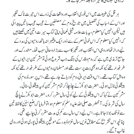
کہ رومی شہنشاہی کا شیرازہ جلد بکھر جائے گا۔‘‘
ہرقل کی طبیعت میں اس فوری انقلاب اور واقعات کی رُو سے اس حیرت ناک تغیر
اور اس کے اسباب کی تفصیل میں تاریخِ روم کے مصنفین نے عجیب عجیب باتیں پیدا کی
ہیں لیکن انہیں کیا معلوم، یہ بات علامہ شبلی نعمانی اپنی کتاب سیرت النبیؐ میں لکھتے ہیں
کہ انہیں کیا معلوم کہ اس خونی معرکےسے دُور ایک پیغمبرانہ ہاتھ رومیوں کی مدد کے
لیے دراز تھا اور وہی اس انقلاب اور تغیر کا سب سے بڑا روحانی سبب تھا۔ مستدرک اور
جامع ترمذی میں ہے کہ روم و فارس کی جنگ جب شروع ہوئی تو مشرکین ایرانیوں کے
طرفدار تھے کیونکہ وہ بھی بت پرست تھے اور مسلمان رومیوں کے طرفدار تھے کیونکہ
وہ اہلِ کتاب تھے۔ اس وقت ایرانی روم کو دباتے جارہے تھے، اس پر سورۂ روم کی
پیشگوئی نازل ہوئی۔ حضرت ابوبکرؓنے چِلّا چِلّا کر تمام مشرکین کو یہ پیشگوئی سنائی۔
مشرکین نے کہا کہ اس پیشگوئی کے لیے کوئی سال مقرر کرو۔ حضرت ابوبکرؓ نے پانچ
سال کی شرط کی۔ آنحضرت صلی اللہ علیہ وسلم کو معلوم ہوا تو فرمایا کہ بِضْعِ سِنِيْنَ کا لفظ تین
سے نو تک بولا جاتا ہے۔ اس لیے دس سال سے کم کی مدت مقرر کرنی چاہیے تھی۔
چنانچہ اس تشریح کے مطابق نویں سال غزوۂ بدر کے موقع پر پیشگوئی پوری ہوئی اور رومی
غالب آ گئے۔