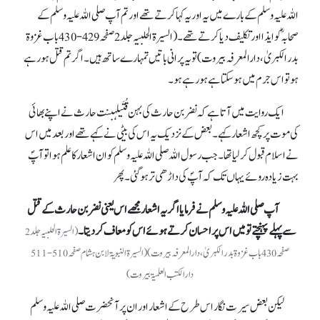
اللہ علیہ وسلم کے بارے میں یہ اور یہ کہا کرتے تھے اور تم آپ صلی اللہ علیہ وسلم کے
صحابہ ؓکو ایذا اور تکلیف دیا کرتے تھے۔(السیرۃ الحلبیہ جلد 2 صفحہ 429-430باب غزوۃ
بدر الکبریٰ، دارالمعرفہ بیروت)تو یہ پرانی باتیں تمہارے ساتھ ہیں ۔ اگر تم قتل ہو رہے
ہو تو اس جرم میں ہو سکتا ہے ہو رہے ہو۔
ایک روایت میں آتا ہے کہ نضر بن حارث کی بہن قُتَیلہبنت حارث نے اپنے بھائی
کی موت پر کچھ اشعار کہے۔ بعض کے نزدیک یہ اس کی بیٹی نے کہے تھے اور بعد میں اس
نے اسلام قبول کر لیا تھا۔ جب رسول اللہ صلی اللہ علیہ وسلم کو ان اشعار کا علم ہوا تو آپؐ
بہت زیادہ روئے یہاں تک کہ آپؐ کی داڑھی تر ہو گئی۔ پھر
آپ صلی اللہ علیہ وسلم نے فرمایا اگر یہ اشعار مجھے اس یعنی نضر بن حارث کے قتل
سے پہلے پہنچتے تو میں اس پر احسان کرتے ہوئے اس کو معاف کر دیتا۔
(السیرۃ الحلبیہ جلد 2
صفحہ430باب غزوۃ بدر الکبریٰ، دارالمعرفہ بیروت)(السیرۃ النبویۃ لابن ہشام صفحہ 510-511
دارالکتب العلمیۃ بیروت)
لیکن بعض سیرت نگار اس طرح کے اشعار اور ان پر آنحضرت صلی اللہ علیہ وسلم