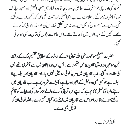
ختم ہو گئی اور اپنی خواہش کے مطابق یہ دوبارہ باقاعدہ نماز میں مسجد اقصیٰ اور مسجد مبارک
میں آنا شروع ہو گئے۔ خلافت سے بےانتہا تعلق اور محبت تھی ان کو۔ کھیلوں سے دلچسپی
تھی۔ اس لیے نوجوانوں کو بھی ان سے خاص تعلق تھا۔ ان کی حوصلہ افزائی کیا کرتے
تھے۔کھیل کے میدانوں میں آجاتے تھے۔ اس لحاظ سے بچوں کی تربیت بھی ہو جاتی
تھی۔
حضرت مصلح موعود رضی اللہ تعالیٰ عنہ کے ارشاد کے مطابق تقسیم ملک کے وقت
تین سو تیرہ درویش قادیان میں مقیم رہے۔ آپ ان درویشان میں سے آخری تھے جن
کی وفات ہو گئی۔ اب قادیان میں مزید کوئی درویش نہیں رہا۔ اور قادیان کا یہ جلسہ پہلا
جلسہ ہے جو کسی بھی درویش کے بغیر ہو رہا ہے، آج سے شروع ہے۔ اب قادیان میں
رہنے والی نئی نسل کا کام ہے کہ اپنے ان قربانی کرنے والے بزرگوں کی روایات کو قائم
رکھتے ہوئے وفا اور اخلاص سے قادیان میں اپنی زندگیاں گزارے۔ اللہ تعالیٰ ان کو
توفیق بھی دے۔
اگلا ذکر جو ہے وہ