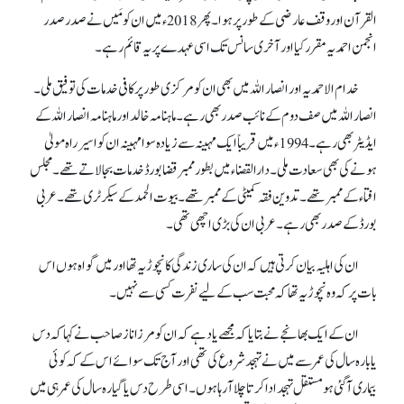
القرآن اور وقف عارضی کے طور پر ہوا۔ پھر 2018ء میں ان کو مَیں نے صدر صدر
انجمن احمدیہ مقرر کیا اور آخری سانس تک اسی عہدے پر یہ قائم رہے۔
خدام الاحمدیہ اور انصار اللہ میں بھی ان کو مرکزی طور پر کافی خدمات کی توفیق ملی۔
انصار اللہ میں صف دوم کے نائب صدر بھی رہے۔ ماہنامہ خالد اور ماہنامہ انصار اللہ کے
ایڈیٹر بھی رہے۔ 1994ء میں قریباً ایک مہینہ سے زیادہ سوا مہینہ ان کو اسیر راہ مولیٰ
ہونے کی بھی سعادت ملی۔ دارالقضاء میں بطور ممبر قضا بورڈ خدمات بجا لاتے تھے۔ مجلس
افتاء کے ممبر تھے۔ تدوین فقہ کمیٹی کے ممبر تھے۔ بیوت الحمد کے سیکرٹری تھے۔ عربی
بورڈ کے صدر بھی رہے۔ عربی ان کی بڑی اچھی تھی۔
ان کی اہلیہ بیان کرتی ہیں کہ ان کی ساری زندگی کا نچوڑ یہ تھا اور میں گواہ ہوں اس
بات پر کہ وہ نچوڑ یہ تھا کہ محبت سب کے لیے نفرت کسی سے نہیں۔
ان کے ایک بھانجے نے بتایا کہ مجھے یاد ہے کہ ان کو مرزا ناز صاحب نے کہا کہ دس
یا بارہ سال کی عمر سے میں نے تہجد شروع کی تھی اور آج تک سوائے اس کے کہ کوئی
بیماری آ گئی ہو مستقل تہجد ادا کرتا چلا آ رہا ہوں۔ اسی طرح دس یا گیارہ سال کی عمر ہی میں