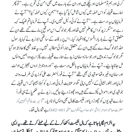
کرلی اور ہم تو مسلمان ہو چکے ہیں اور ان کے بارے میں بھی امن کی تحریر ہے۔ ’’تو پھر
ہمارے قبیلہ کو اس حملہ میں کیوں شامل کیا گیا ہے؟‘‘ ہم پر کیوں حملہ کیا؟ ’’آپؐ نے
فرمایا ہاں یہ درست ہے۔‘‘ آپؐ نے کوئی دلیل نہیں دی۔ آپ نے فرمایا تم ٹھیک کہہ
رہے ہو ’’مگر زید کو اس کا علم نہیں تھا اور پھر جو لوگ اس موقع پر مارے گئے تھے ان کے
متعلق آپؐ نے بار بار افسوس کا اظہار کیا۔ اس پر رِفَاعہ کے ساتھی ابو زید نے کہا یا رسول
اللہ! جو لوگ مارے گئے ہیں ان کے متعلق ہمارا کوئی مطالبہ نہیں۔ یہ غلط فہمی کا حادثہ ہو گیا
مگر جو لوگ زندہ ہیں اور جو سازو سامان زید نے ہمارے قبیلہ سے پکڑا ہے وہ ہمیں واپس
مل جانا چاہیے۔ آپؐ نے فرمایا ہاں یہ بالکل درست ہے‘‘ اور وہ جو ہزاروں بھیڑیں اونٹ
اور سامان وغیرہ تھا سو قیدی بھی تھے ’’آپؐ نے فوراً حضرت علی کو زید کی طرف روانہ
فرمایا اور بطور نشانی کے انہیں اپنی تلوار عنایت فرمائی اور زید کو کہلا بھیجا کہ اس قبیلہ کے
جو قیدی اور اموال پکڑے گئے ہیں وہ چھوڑ دئیے جائیں۔ زید نے یہ حکم پاتے ہی فوراً
سارے قیدیوں کو چھوڑ دیا اور غنیمت کا مال بھی واپس لوٹا دیا۔‘‘
(سیرت خاتم النبیینؐ از
بےشمار مال تھا۔
حضرت صاحبزادہ مرزا بشیر احمد صاحبؓ ایم اے صفحہ 681-682)
یہ الزام لگایا جاتا ہے کہ مال غنیمت اکٹھا کرنے کے لیے حملے کرتے تھے۔ یہ ایسی