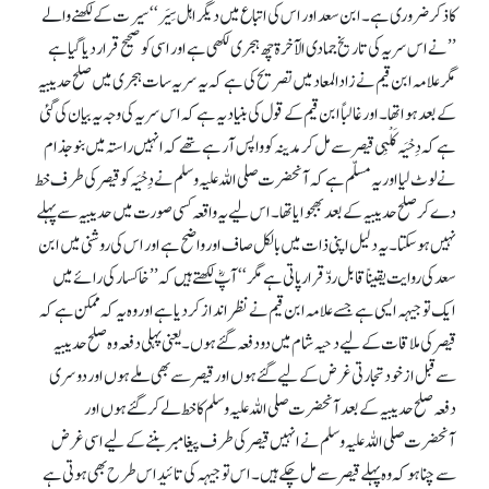
کاذکر ضروری ہے۔ ابن سعد اور اس کی اتباع میں دیگر اہل سِیَر‘‘سیرت کے لکھنے والے
’’نے اس سریہ کی تاریخ جمادی الآخرة چھ ہجری لکھی ہے اور اسی کو صحیح قرار دیا گیا ہے
مگر علامہ ابن قیم نے زادالمعاد میں تصریح کی ہے کہ یہ سریہ سات ہجری میں صلح حدیبیہ
کے بعد ہوا تھا۔ اور غالباً ابن قیم کے قول کی بنیاد یہ ہے کہ اس سریہ کی وجہ یہ بیان کی گئی
ہے کہ دِحْیَہ کَلْبِی قیصر سے مل کر مدینہ کو واپس آ رہے تھے کہ انہیں راستہ میں بنوجذام
نے لوٹ لیا اور یہ مسلّم ہے کہ آنحضرت صلی اللہ علیہ وسلم نے دِحْیَہ کو قیصر کی طرف خط
دے کر صلح حدیبیہ کے بعد بھجوایا تھا۔ اس لیے یہ واقعہ کسی صورت میں حدیبیہ سے پہلے
نہیں ہو سکتا۔ یہ دلیل اپنی ذات میں بالکل صاف اور واضح ہے اور اس کی روشنی میں ابن
سعد کی روایت یقیناً قابل ردّ قرار پاتی ہے مگر‘‘ آپؓ لکھتے ہیں کہ ’’خاکسار کی رائے میں
ایک توجیہہ ایسی ہے جسے علامہ ابن قیم نے نظر انداز کر دیا ہے اور وہ یہ کہ ممکن ہے کہ
قیصر کی ملاقات کے لیے دحیہ شام میں دو دفعہ گئے ہوں۔ یعنی پہلی دفعہ وہ صلح حدیبیہ
سے قبل از خود تجارتی غرض کے لیے گئے ہوں اور قیصر سے بھی ملے ہوں اور دوسری
دفعہ صلح حدیبیہ کے بعد آنحضرت صلی اللہ علیہ وسلم کاخط لے کر گئے ہوں اور
آنحضرت صلی اللہ علیہ وسلم نے انہیں قیصر کی طرف پیغامبر بننے کے لیے اسی غرض
سے چنا ہو کہ وہ پہلے قیصر سے مل چکے ہیں۔ اس توجیہہ کی تائید اس طرح بھی ہوتی ہے