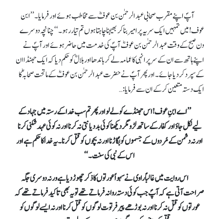
آپؐ اپنے مقرب صحابی عبدالرحمٰن بن عوفؓ سے مخاطب ہوئے اور فرمایا۔ ’’ابن
عوف! میں تمہیں ایک سریہ پر امیر بنا کر بھیجنا چاہتا ہوں تم تیار رہو۔‘‘ چنانچہ دوسرے
دن صبح کے وقت عبدالرحمٰن بن عوفؓ آپؐ کی خدمت میں حاضر ہوئے اور آپؐ نے
اپنے ہاتھ سے ان کے سر پر انہی کا عمامہ لے کر باندھا اور بلالؓ کو حکم دیا کہ ایک جھنڈا ان
کے سپرد کر دیا جائے۔ اور پھر آپؐ نے حضرت عبدالرحمٰن بن عوفؓ کے ماتحت صحابہؓ کا
ایک دستہ متعین کر کے ان سے فرمایا : …
’’اے ابنِ عوف! اس جھنڈے کو لے لو اور پھر تم سب خدا کے رستہ میں جہاد کے
لیے نکل جاؤ اور کفار کے ساتھ لڑو مگر دیکھنا کوئی بددیانتی نہ کرنا اور نہ کوئی عہدشکنی کرنا
اور نہ دشمن کے مُردوں کے جسموں کو بگاڑنا اور نہ بچوں کو قتل کرنا۔ یہ خدا کا حکم ہے اور
اس کے نبی کی سنت۔‘‘
اس روایت میں غالباً راوی نے سہواً عورتوں کا ذکر چھوڑ دیا ہے ورنہ دوسری جگہ
صراحت آتی ہے کہ آپؐ جب کوئی دستہ روانہ فرماتے تھے تویہ بھی تاکید فرماتے تھے کہ
عورتوں کوقتل نہ کرنا اور نہ بوڑھے پیر فرتوت لوگوں کو قتل کرنا اور نہ ایسے لوگوں کو