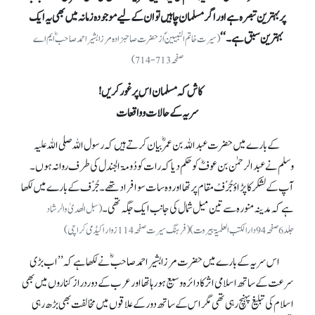
پربہترین تبصرہ ہے اور اگر مسلمان چاہیں توان کے لیے موجودہ زمانہ میں بھی یہ ایک
بہترین سبق ہے۔‘‘
(سیرت خاتم النبیینؐ از حضرت صاحبزادہ مرزا بشیر احمد صاحبؓ ایم اے
صفحہ 713-714)
کاش کہ مسلمان اس پر غور کریں!
سریہ کے حالات و واقعات
کے بارے میں حضرت عبداللہ بن عمرؓ بیان کرتے ہیں کہ رسول اللہ صلی اللہ علیہ
وسلم نے عبدالرحمٰن بن عوفؓ کو حکم دیا کہ رات کو دُومۃ الجندل کی طرف روانہ ہوں۔
آپ کے لشکر کا پڑاؤ جُرْفْ مقام پر تھا اور وہ سات سو افراد تھے۔ جُرْف کے بارے میں لکھا
ہے کہ مدینہ منورہ سے تین میل شمال کی جانب ایک جگہ تھی۔
(سبل الھدیٰ والرشاد
جلد6صفحہ 94دارالکتب العلمیۃ بیروت)(فرہنگ سیرت صفحہ 114 زوار اکیڈمی کراچی)
اس سریہ کے بارے میں حضرت مرزا بشیر احمد صاحبؓ نے لکھا ہے کہ ’’اب بڑی
سرعت کے ساتھ اسلامی اثر کا دائرہ وسیع ہو رہا تھا اور عرب کے دوردراز کناروں میں بھی
اسلام کی تبلیغ پہنچ رہی تھی مگر اس کے ساتھ دور کے علاقوں میں مخالفت بھی بڑھ رہی