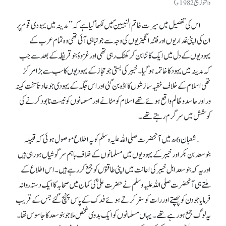
والتوزيع 1982ء)
اس کی تفصیل میں سیرت خاتم النبیینؐ میں لکھا گیا ہے کہ ’’مدینہ میں یہودی قوم پر
ان کی اپنی غداریوں اور فتنہ انگیزیوں کی وجہ سے جو تباہی آئی تھی وہ تمام عرب کے
یہودیوں کے دل میں ایک کانٹا بن کر کھٹک رہی تھی اور غزوۂ بنوقریظہ کے بعد سے جب
کہ مدینہ میں یہود کا خاتمہ ہو گیا۔ خیبر کی بستی جو حجاز کے یہودیوں کاسب سے بڑا مرکز
تھی اسلام کے خلاف خفیہ سازشوں کا اڈہ بن گئی اور اس جگہ کے یہودی جو عادتاً سخت کینہ
ور اور حاسد وظالم واقع ہوئے تھے اسلام کو مٹانے اور مسلمانوں کونیست نابود کرنے کی
کوشش میں سرگرم رہتے تھے۔
… شعبان 6ھ میں آنحضرت صلی اللہ علیہ وسلم کویہ اطلاع موصول ہوئی کہ قبیلہ
بنوسعد بن بکر اور خیبر کے یہودیوں میں مسلمانوں کے خلاف باہم سرگوشیاں ہو رہی ہیں
اور یہ کہ بنو سعد اہل خیبر کی اعانت میں اپنی طاقتوں کو جمع کر رہے ہیں۔ اس اطلاع کے
ملتے ہی آنحضرت صلی اللہ علیہ وسلم نے حضرت علیؓ کی کمان میں صحابہ کاایک دستہ روانہ
فرمایا جو دن کو چھپتے اور رات کو سفر کرتے ہوئے فدک کے پاس پہنچ گئے جس کے قریب
یہ لوگ جمع ہو رہے تھے۔ یہاں مسلمانوں کوایک بدوی شخص ملا جو بنو سعد کا جاسوس تھا۔