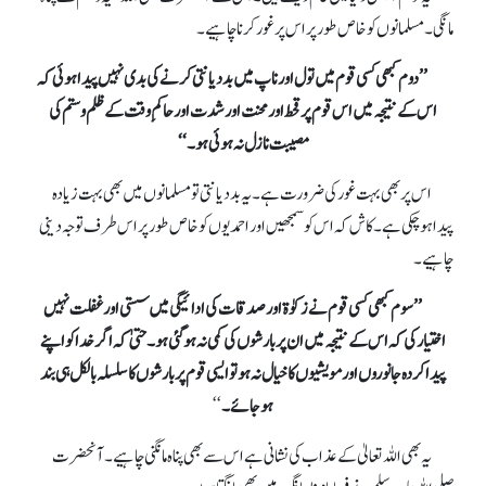
مانگی۔ مسلمانوں کو خاص طور پر اس پر غور کرنا چاہیے۔
’’دوم کبھی کسی قوم میں تول اور ناپ میں بددیانتی کرنے کی بدی نہیں پیدا ہوئی کہ
اس کے نتیجہ میں اس قوم پر قحط اور محنت اور شدت اور حاکمِ وقت کے ظلم وستم کی
مصیبت نازل نہ ہوئی ہو۔‘‘
اس پر بھی بہت غور کی ضرورت ہے۔ یہ بددیانتی تو مسلمانوں میں بھی بہت زیادہ
پیدا ہو چکی ہے۔ کاش کہ اس کو سمجھیں اور احمدیوں کو خاص طور پر اس طرف توجہ دینی
چاہیے۔
’’سوم کبھی کسی قوم نے زکوٰة اور صدقات کی ادائیگی میں سستی اورغفلت نہیں
اختیار کی کہ اس کے نتیجہ میں ان پر بارشوں کی کمی نہ ہوگئی ہو۔ حتیٰ کہ اگر خدا کواپنے
پیدا کردہ جانوروں اور مویشیوں کا خیال نہ ہو تو ایسی قوم پر بارشوں کاسلسلہ بالکل ہی بند
ہوجائے۔
‘‘
یہ بھی اللہ تعالیٰ کے عذاب کی نشانی ہے اس سے بھی پناہ مانگنی چاہیے۔ آنحضرت