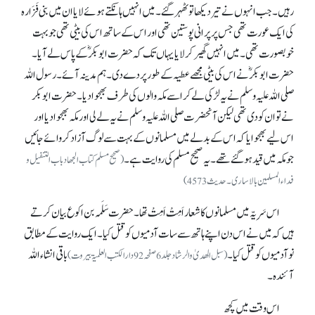
رہیں۔ جب انہوں نے تیر دیکھا تو ٹھہر گئے۔ میں انہیں ہانکتے ہوئے لایا ان میں بنی فَزَارہ
کی ایک عورت تھی جس پر پرانی پوستین تھی اور اس کے ساتھ اس کی بیٹی تھی جو بہت
خوبصورت تھی۔ میں انہیں گھیر کر لایا یہاں تک کہ حضرت ابوبکرؓ کے پاس لے آیا۔
حضرت ابوبکرؓ نے اس کی بیٹی مجھے عطیہ کے طور پر دے دی۔ ہم مدینہ آئے۔ رسول اللہ
صلی اللہ علیہ وسلم نے یہ لڑکی لے کر اسے مکہ والوں کی طرف بھجوا دیا۔ حضرت ابوبکر
نے تو ان کو دی تھی لیکن آنحضرت صلی اللہ علیہ وسلم نے یہ لے لی اور مکہ بھجوا دیا اور
اس لیے بھجوایا کہ اس کے بدلے میں مسلمانوں کے بہت سے لوگ آزاد کروائے جائیں
جو مکہ میں قید ہو گئے تھے۔ یہ صحیح مسلم کی روایت ہے۔
(صحیح مسلم کتاب الجھاد باب التنفیل و
فداء المسلمین بالاساری۔ حدیث 4573)
اس سَرِیّہ میں مسلمانوں کا شعار اَمِتْ اَمِتْ تھا۔ حضرت سَلَمہ بن اکوع بیان کرتے
ہیں کہ میں نے اس دن اپنے ہاتھ سے سات آدمیوں کو قتل کیا۔ ایک روایت کے مطابق
نو آدمیوں کو قتل کیا۔
باقی انشاء اللہ
(سبل الھدیٰ والرشاد جلد6صفحہ 92دارالکتب العلمیۃ بیروت)
آئندہ۔
اس وقت میں کچھ