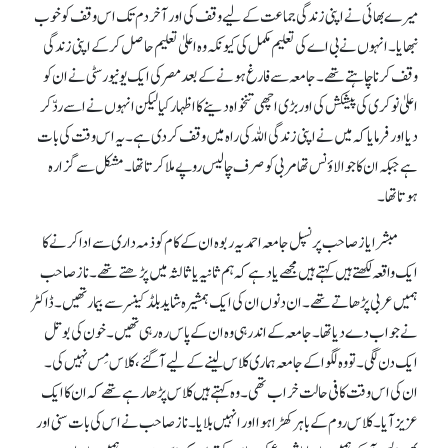
میرے بھائی نے اپنی زندگی جماعت کے لیے وقف کی اور آخر دم تک اس وقف کو خوب
نبھایا۔ انہوں نے بی اے کی تعلیم مکمل کی کیونکہ وہ اعلیٰ تعلیم حاصل کر کے اپنی زندگی
وقف کرنا چاہتے تھے۔ جامعہ سے فارغ ہونے کے بعد مصر کی ایک یونیورسٹی نے ان کو
اعلیٰ نوکری کی پیشکش کی اور بڑی اچھی تنخواہ دینے کا اظہار کیا لیکن انہوں نے اسے ردّ کر
دیا اور فرمایا کہ میں نے اپنی زندگی اللہ کی راہ میں وقف کر دی ہے۔ یہ اس وقت کی بات
ہے جبکہ ان کا جو الاؤنس تھا مربی کو صرف چالیس روپے ملا کرتا تھا۔ مشکل سے گزارہ
ہوتا تھا۔
مبشر ایاز صاحب پرنسپل جامعہ احمدیہ ربوہ ان کے کام کو ذمہ داری سے ادا کرنے کا
ایک واقعہ لکھتے ہیں کہتے ہیں مجھے یاد ہے کہ ہم ثانیہ یا ثالثہ میں پڑھتے تھے۔ ناز صاحب
ہمیں عربی پڑھاتے تھے۔ ان دنوں ان کی ایک ہمشیرہ شاید بلڈ کینسر سے بیمار تھیں۔ ڈاکٹر
نے جواب دے دیا تھا۔ جامعہ کے اندر ہی وہ ان کے پاس رہ رہی تھیں۔ خون کی بوتل
ایک دن لگی۔ تووہ لگوا کے جامعہ ہماری کلاس لینے کے لیے آ گئے، کلاس مِس نہیں کی۔
ان کی اس وقت کافی حالت خراب تھی۔ وہ کہتے ہیں کلاس پڑھا رہے تھے کہ ان کا ایک
عزیز آیا۔ کلاس روم کے باہر کھڑا ہوا اور انہیں بلایا۔ ناز صاحب نے اس کی بات سنی اور