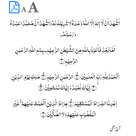
أَشْھَدُ أَنْ لَّا إِلٰہَ اِلَّا اللّٰہُ وَحْدَہٗ لَا شَرِیْکَ لَہٗ وَأَشْھَدُ أَنَّ مُحَمَّدًا عَبْدُہٗ
وَ رَسُوْلُہٗ۔
أَمَّا بَعْدُ فَأَعُوْذُ بِاللّٰہِ مِنَ الشَّیْطٰنِ الرَّجِیْمِ۔ بِسۡمِ اللّٰہِ الرَّحۡمٰنِ
الرَّحِیۡمِ﴿۱﴾
اَلۡحَمۡدُلِلّٰہِ رَبِّ الۡعٰلَمِیۡنَ ۙ﴿۲﴾ الرَّحۡمٰنِ الرَّحِیۡمِ ۙ﴿۳﴾ مٰلِکِ یَوۡمِ الدِّیۡنِ
ؕ﴿۴﴾إِیَّاکَ نَعۡبُدُ وَ إِیَّاکَ نَسۡتَعِیۡنُ ؕ﴿۵﴾
اِہۡدِنَا الصِّرَاطَ الۡمُسۡتَقِیۡمَ ۙ﴿۶﴾ صِرَاطَ الَّذِیۡنَ أَنۡعَمۡتَ عَلَیۡہِمۡ ۬ۙ غَیۡرِ
الۡمَغۡضُوۡبِ عَلَیۡہِمۡ وَ لَا الضَّآلِّیۡنَ﴿۷﴾
آج بھی