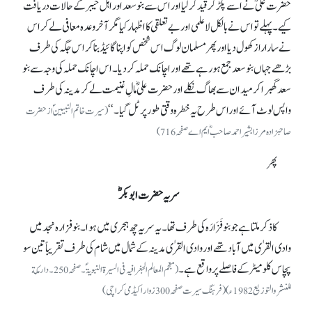
حضرت علیؓ نے اسے پکڑ کرقید کر لیا اور اس سے بنو سعد اور اہل خیبر کے حالات دریافت
کیے۔ پہلے تو اس نے بالکل لاعلمی اور بے تعلقی کا اظہار کیا مگر آخر وعدہ معافی لے کر اس
نے سارا راز کھول دیا اور پھر مسلمان لوگ اس شخص کواپنا گائیڈ بنا کر اس جگہ کی طرف
بڑھے جہاں بنو سعد جمع ہورہے تھے اور اچانک حملہ کر دیا۔ اس اچانک حملہ کی وجہ سے بنو
سعد گھبرا کر میدان سے بھاگ نکلے اور حضرت علیؓ مالِ غنیمت لے کر مدینہ کی طرف
واپس لوٹ آئے اوراس طرح یہ خطرہ وقتی طورپر ٹل گیا۔‘‘
(سیرت خاتم النبیینؐ از حضرت
صاحبزادہ مرزا بشیر احمد صاحبؓ ایم اے صفحہ 716)
پھر
سریہ حضرت ابوبکرؓ
کا ذکر ملتا ہے جو بنو فَزَارَہ کی طرف تھا۔ یہ سریہ چھ ہجری میں ہوا۔ بنو فزارہ نجد میں
وادی القرٰی میں آباد تھے اور وادی القرٰی مدینہ کے شمال میں شام کی طرف تقریباً تین سو
پچاس کلو میٹر کے فاصلے پر واقع ہے۔
( معجم المعالم الجغرافیہ فی السیرۃ النبویۃؐ۔صفحہ 250۔ دار مكة
للنشر والتوزيع 1982ء)(فرہنگ سیرت صفحہ 300زوار اکیڈمی کراچی)