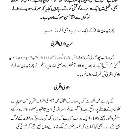
مثال ہے جس سے اس معیار کا پتالگتا ہے جو اسلام قائم کرنا چاہتا ہے۔ آجکل تو مسلمان
بھی دشمنی میں ایک دوسرے کو قتل کرتے رہتے ہیں کجا یہ کہ صرف معاہدے والے
لوگوں سے اتنا حسن سلوک ہو رہا ہے۔
پھر زید بن حارثہؓ کے ایک اور سریہ کا بھی ذکر ملتا ہے۔ یہ
سریہ وادی القریٰ
میں رجب چھ ہجری میں ہوا۔
سریہ
(شرح زرقانی جلد 3 صفحہ133 دار الکتب العلمیۃ بیروت)
حِسْمیٰ کے قریباً ایک ماہ بعد یہ ہوا اور آنحضرت صلی اللہ علیہ وسلم نے پھر زید بن حَارِثَہ کو
وادی القریٰ کی طرف روانہ فرمایا۔
وَادِی الْقُرٰی
کے بارے میں لکھا ہے کہ یہ مدینہ کے شمال میں شام کی طرف تقریباً تین سو پچاس
کلو میٹر کے فاصلے پر واقع ہے۔ (معجم المعالم الجغرافیہ فی السیرۃ النبویہ صفحہ 250۔ دار مكۃ
للنشر والتوزيع 1982ء)ایک روایت میں ہے کہ اس جگہ قبیلہ مَذْحِجْ اور قُضَاعَہ کے لوگ
جمع تھے اور یہ بھی کہا گیا ہے کہ قبیلہ مُضَر کے کچھ خاندان وہاں جمع تھے مگر لڑائی کی