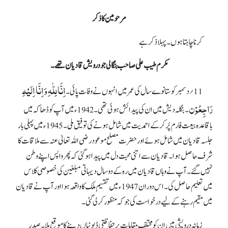
مرحومین کا ذکر
کرنا چاہتا ہوں۔ پہلا ذکر ہے
مکرم طیب علی صاحب بنگالی جو درویش قادیان تھے۔
اِنَّا لِلّٰہِ وَاِنَّا اِلَیْہِ
11؍ دسمبر کو ستانوے سال کی عمر میں انہوں نے وفات پائی۔
رَاجِعُوْن
۔ بنگلہ دیش میں ان کی پیدائش ہوئی تھی۔ 1942ء میں آپ کو ڈھاکہ میں
باقاعدہ بیعت فارم پُر کر کے احمدیت میں شامل ہونے کی توفیق ملی۔ 1945ء میں پہلی بار
جلسہ قادیان میں شامل ہوئے اور حضرت مصلح موعود رضی اللہ تعالیٰ عنہ سے ملاقات کا
شرف حاصل ہوا۔ قادیان سے اتنی محبت دل میں پیدا ہو گئی کہ پھر واپس اپنے وطن
نہیں گئے۔ آپ نے وہاں قادیان میں رہ کے دو سال دیہاتی مبلغین کی خصوصی کلاس
میں تعلیم حاصل کی۔ اس دوران 1947ء میں تقسیمِ ملک کا واقعہ ہوا اور آپ نے قادیان
میں مقیم رہنے کے لیےدرخواست کی جو کہ منظور کر لی گئی۔
زمانہ درویشی میں ان کو مختلف مقامات پر حفاظتی ڈیوٹیاں دینے کا موقع ملا۔ صدر