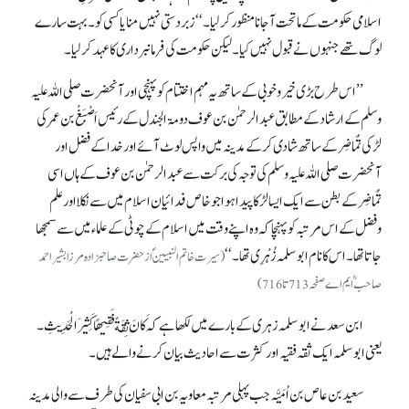
اسلامی حکومت کے ماتحت آجانا منظور کر لیا۔‘‘ زبردستی نہیں منایا کسی کو۔ بہت سارے
لوگ تھے جنہوں نے قبول نہیں کیا۔ لیکن حکومت کی فرمانبرداری کا عہد کر لیا۔
’’ اس طرح بڑی خیروخوبی کے ساتھ یہ مہم اختتام کو پہنچی اور آنحضرت صلی اللہ علیہ
وسلم کے ارشاد کے مطابق عبدالرحمٰن بن عوف دومۃ الجندل کے رئیس اَصْبَغْ بن عمر کی
لڑکی تُمَاضِر کے ساتھ شادی کرکے مدینہ میں واپس لوٹ آئے اور خدا کے فضل اور
آنحضرت صلی اللہ علیہ وسلم کی توجہ کی برکت سے عبدالرحمٰن بن عوف کے ہاں اسی
تُمَاضِر کے بطن سے ایک ایسا لڑکا پیدا ہوا جو خاص فدائیان اسلام میں سے نکلا اور علم
وفضل کے اس مرتبہ کو پہنچا کہ وہ اپنے وقت میں اسلام کے چوٹی کے علماء میں سے سمجھا
جاتا تھا۔ اس کا نام ابوسلمہ زُہْرِی تھا۔ ‘‘
(سیرت خاتم النبیینؐ از حضرت صاحبزادہ مرزا بشیر احمد
صاحبؓ ایم اے صفحہ 713تا716)
ابن سعد نے ابوسلمہ زہری کے بارے میں لکھا ہے کہ كَانَ ثِقَةً فَقِيهًا كَثِيرَ الْحَدِيثِ۔
یعنی ابو سلمہ ایک ثقہ فقیہ اور کثرت سے احادیث بیان کرنے والے ہیں۔
سعید بن عاص بن اُمَیَّہ جب پہلی مرتبہ معاویہ بن ابی سفیان کی طرف سے والی مدینہ