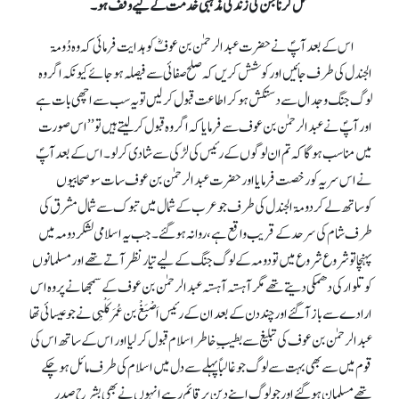
قتل کرنا جن کی زندگی مذہبی خدمت کے لیے وقف ہو۔
اس کے بعد آپؐ نے حضرت عبدالرحمٰن بن عوفؓ کو ہدایت فرمائی کہ وہ دُومۃ
الجندل کی طرف جائیں اور کوشش کریں کہ صلح صفائی سے فیصلہ ہو جائے کیونکہ اگر وہ
لوگ جنگ وجدال سے دستکش ہو کر اطاعت قبول کر لیں تو یہ سب سے اچھی بات ہے
اور آپؐ نے عبدالرحمٰن بن عوف سے فرمایا کہ اگر وہ قبول کر لیتے ہیں تو ’’ اس صورت
میں مناسب ہوگا کہ تم ان لوگوں کے رئیس کی لڑکی سے شادی کر لو۔ اس کے بعد آپؐ
نے اس سریہ کورخصت فرمایا اور حضرت عبدالرحمٰن بن عوف سات سو صحابیوں
کوساتھ لے کر دومۃ الجندل کی طرف جو عرب کے شمال میں تبوک سے شمال مشرق کی
طرف شام کی سرحد کے قریب واقع ہے، روانہ ہو گئے۔ جب یہ اسلامی لشکر دومہ میں
پہنچا توشروع شروع میں تو دومہ کے لوگ جنگ کے لیے تیار نظر آتے تھے اور مسلمانوں
کو تلوار کی دھمکی دیتے تھے مگر آہستہ آہستہ عبدالرحمٰن بن عوف کے سمجھانے پر وہ اس
ارادے سے باز آگئے اور چند دن کے بعد ان کے رئیس اَصْبَغْ بن عُمَر کَلْبِی نے جو عیسائی تھا
عبدالرحمٰن بن عوف کی تبلیغ سے بطیبِ خاطر اسلام قبول کر لیا اور اس کے ساتھ اس کی
قوم میں سے بھی بہت سے لوگ جو غالباً پہلے سے دل میں اسلام کی طرف مائل ہو چکے
تھے مسلمان ہو گئے اور جو لوگ اپنے دین پر قائم رہے انہوں نے بھی بشرحِ صدر