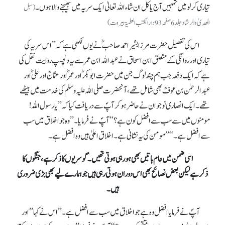
تیاری کر لو میں تمہیں آج یا کل ان شاءاللہ تعالیٰ ایک سریہ میں بھیجنے والا ہوں۔
(سبل
الھدیٰ والرشاد جلد6صفحہ 93 دارالکتب العلمیۃ بیروت)
اس کی تفصیل حضرت مرزا بشیر احمد صاحبؓ نے یوں لکھی ہے کہ ’’اس سریہ کی
تیاری اور روانگی کے متعلق ابن اسحاق نے عبداللہ ابن عمر سے یہ دلچسپ روایت نقل کی
ہے کہ ایک دفعہ جب ہم چند لوگ جن میں حضرت ابوبکرؓ اور عمرؓ اور عثمانؓ اور علیؓ اور
عبدالرحمٰن بن عوفؓ بھی شامل تھے، آنحضرت صلی اللہ علیہ وسلم کی خدمت میں بیٹھے
تھے۔ ایک انصاری نوجوان نے حاضر ہو کر آپؐ سے دریافت کیا کہ ’’یارسول اللہ!
مومنوں میں سے سب سے افضل کون ہے؟‘‘آپؐ نے فرمایا۔ ’’وہ جو اخلاق میں سب
سے افضل ہے۔‘‘’’ مومن کی یہ نشانی ہے۔ اخلاق اعلیٰ ہیں وہ افضل ہے۔
اسی ضمن میں عام باتیں بھی ہو رہی ہوتی تھیں۔ گو سریوں کا ذکر ہے، جنگوں کا
ذکرہے لیکن بعض نصائح بھی اس دوران ہوتی رہی ہیں جو ہمارے لیے بھی بڑی ضروری
ہیں۔
آپؐ نے فرمایا افضل وہ ہے جو اخلاق میں سب سے افضل ہے۔ ’’اس نے کہا ’’اور