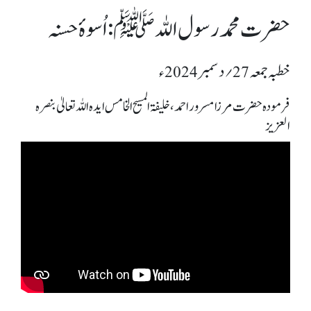
حضرت محمد رسول اللہﷺ: اُسوۂ حسنہ
خطبہ جمعہ 27؍ دسمبر 2024ء
فرمودہ حضرت مرزا مسرور احمد، خلیفۃ المسیح الخامس ایدہ اللہ تعالیٰ بنصرہ
العزیز