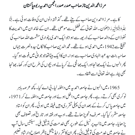
مرزا محمد الدین ناز صاحب صدر صدر انجمن احمدیہ ربوہ پاکستان
کا ہے۔ مرزا احمد دین صاحب کے بیٹے تھے۔ گذشتہ دنوں ان کی وفات ہوئی ہے۔ اِنَّا
لِلّٰہِ وَاِنَّا اِلَیْہِ رَاجِعُوْن۔ اللہ تعالیٰ کے فضل سے موصی تھے۔ ان کے خاندان میں احمدیت کا
نفوذ ان کے والد صاحب کے ذریعہ سے ہوا جو ایک احمدی پٹواری حشمت اللہ صاحب کی
تبلیغ سے 1942ء میں احمدی ہوئے تھے۔ محمد الدین صاحب کا نکاح سیدہ نصرت جہاں
صاحبہ بنت سید عبدالہادی صاحب سے ہوا۔ ان کا ایک بیٹا تھا جو جوانی میں فوت ہو گیا۔
پھر انہوں نے ایک بھانجا اور ایک بھانجی لے کر پالے اور بچوں کی طرح ان کو رکھا۔ بھانجا
بھی بیمار ہے اللہ تعالیٰ اسے شفا دے۔
1965ء میں انہوں نے جامعہ احمدیہ میں داخلہ لیا۔بی اے کیا ۔کچھ عرصہ باہر
نوکری بھی کرتے رہے۔ پھر جامعہ میں داخل ہوئے اور جامعہ میں داخلہ لے کر 1971ء
میں جامعہ پاس کرنے کے بعد ان کی پہلی تقرری وہیں فیلڈ میں ہوئی۔ پھر ان کو استاد
جامعہ مقرر کیا گیا۔ صرف و نحو پڑھاتے تھے۔ ادب اور فقہ اور تاریخ اور تصوّف بھی
پڑھایا۔ جامعہ میں نائب پرنسپل کے طور پر بھی خدمت کی توفیق ملی۔ سینتیس سال آپ
نے جامعہ میں خدمت کی توفیق پائی۔ پھر ان کا تقرر ایڈیشنل ناظر اصلاح و ارشاد تعلیم