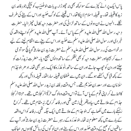
پاس ایک پرانے کپڑے کے سوا کچھ بھی نہ چھوڑا۔ یہ بات بنو ضُبَیْب کو پہنچی جو رِفاعہ بن
زید کا قبیلہ تھا۔ یہ قبیلہ اسلام لا چکا تھا۔ اس قبیلے کے لوگ ھُنیداوراس کے بیٹے کی طرف
نکلے۔ انہوں نے ان دونوں کے ساتھ لڑائی کی اور حضرت دِحیہ کا مال چھڑا لیا۔ حضرت
دِحیہ رسول اللہ صلی اللہ علیہ وسلم کے پاس آئے۔ آپ صلی اللہ علیہ وسلم کو اپنے واقعہ کی
خبر دی اور رسول اللہ صلی اللہ علیہ وسلم سے ھُنَیداور اس کے بیٹے سے انتقام لینے کے لیے
درخواست کی۔ رسول اللہ صلی اللہ علیہ وسلم نے حضرت زید بن حارثہؓ کو پانچ سو آدمی
دے کر بھیجا اور حضرت دحیہ کو بھی لشکر کے ساتھ واپس بھیج دیا۔ حضرت زیدؓ رات کو
چلتے اور دن کو چھپ جاتے اور ان کے ساتھ بَنُو عُذْرَہ کا ایک رہبر بھی تھا۔ ادھر بنو جُذَام
کے کچھ قبائل اکٹھے ہو گئے۔ ان میں سے غَطَفَان قبیلہ سارا تھا۔ قبیلہ وَائِل اور کچھ
سَلَامَان سے اور سعد بن ھُذَیم تھے۔ جس وقت رِفَاعَہ بن زید رسول اللہ صلی اللہ علیہ وسلم
کا خط لے کر اپنی قوم کے پاس آئے تو اس وقت وہ لوگ حَرَّۃُ الرَّجْلَامیں تھے۔ حرّۃ الرَّجْلَا
جذام کے علاقے میں سیاہ پتھریلی زمین تھی اور رِفاعہ کُرَاع رَبَّہ مقام میں تھے۔ کُرَاع
رَبّہکے بارے میں لکھا ہے کہ بنو جذام کے علاقے میں ایک جگہ تھی۔ رِفاعہ کو اس واقعہ
کے بارے میں کچھ معلوم نہ تھا۔ بنو عُدْرَہ کے رہبر نے حضرت زید بن حارثہؓ اور آپ کے
ساتھیوں کو صبح کے وقت ھُنَیداور اس کے بیٹے اور ان لوگوں کی رہائش گاہوںپر اچانک