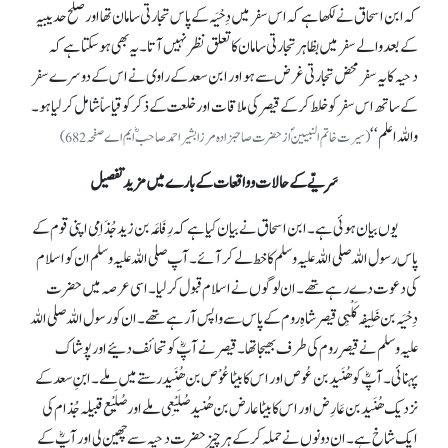
کہ ابن اسحاق نے لکھا ہے کہ اس سفر میں دِحْیَہ کے پاس تجارتی سامان تھا اور صلح حدیبیہ
کے بعد والے سفر میں بظاہر تجارتی سامان کاتعلق نظر نہیں آتا۔ یہ بھی ہوسکتا ہے کہ
دحیہ کایہ سفر محض تجارتی غرض سے ہو اور ابن سعد کے راوی نے اس کے دوسرے سفر
کے ساتھ اس سفر کو خلط کر کے قیصر کی ملاقات اور خلعت کے ذکر کو قیاساً شامل کرلیا ہو۔
واللہ اعلم‘‘
(سیرت خاتم النبیینؐ از حضرت صاحبزادہ مرزا بشیر احمد صاحبؓ ایم اے صفحہ 682)
سَرِیّے کےحالات و واقعات کے بارے میں مزید تفصیل
یوں بیان ہوئی ہے۔ ابن اسحاق نے بیان کیا ہے کہ رِفَاعَہ بن زید جُذَامِی اپنی قوم کے
پاس رسول اللہ صلی اللہ علیہ وسلم کا خط لے کر آئے۔ آپ صلی اللہ علیہ وسلم ان کو اسلام
کی دعوت دے رہے تھے۔ ان لوگوں نے اسلام قبول کر لیا۔ اسی عرصہ میں حضرت
دِحْیَہ بن خَلِیفہ کَلْبِی قیصر شاہِ روم کے پاس سے واپس آ رہے تھے۔ ان کو رسول اللہ صلی اللہ
علیہ وسلم نے قیصرِ روم کی طرف بھیجا تھا۔ قیصر نے آپؓ کو تحائف دئیے اور پوشاک
پہنائی۔ آپؓ کو ھُنَید بن عُوص اور اس کا بیٹا عُوْص بن ھُنَیدرستے میں ملے۔ ابنِ سعد کے
نزدیک ھُنَیدبن عَارِض اور اس کا بیٹا عارض بن ھُنید صُلَیْعِی ملے اور صُلَیْع قبیلہ جُذام کی
ایک شاخ ہے۔ ان دونوں نے حملہ کر کے ہر چیز حضرت دحیہ سے چھین لی اور آپؓ کے