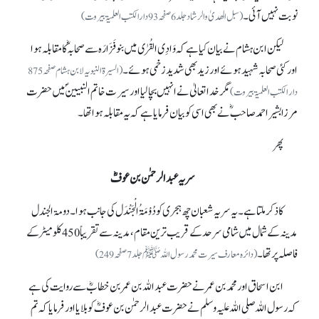
نوبت نہیں آئی۔
(سبل الھدیٰ والرشاد جلد6صفحہ 93دارالکتب العلمیۃ بیروت)
لیکن ابن ہشام نے بیان کیا ہے کہ وَادِی القُرٰی میں بنو فَزَارَہ سے صحابہؓ کا مقابلہ ہوا
اور کئی صحابہ شہید ہوئے اور زید بھی شدید زخمی ہوئے۔
(السیرۃ النبویہ لابن ہشام صفحہ875
مگر خدا تعالیٰ نے انہیں بچا لیا اور سیرت خاتم النبیینؐ میں حضرت
دار الکتب العلمیۃ بیروت)
مرزا بشیر احمد صاحبؓ نے بھی اسی کو بیان فرمایا ہے کہ یہ مقابلہ ہوا تھا۔
پھر
سریہ عبدالرحمٰن بن عوفؓ
کا ذکر ملتا ہے۔ یہ سریہ شعبان چھ ہجری کو دُوْمَۃُ الْجَنْدَل کی جانب ہوا۔ دومۃ الجندل
مدینہ کے شمال میں شامی سرحد کے قریب ترین مقام، مدینہ سے تقریباً 450 کلو میٹر کے
فاصلہ پر تھا۔
(دائرہ معارف سیرت محمد رسول اللہﷺ جلد7 صفحہ249)
ابن اسحاق اور محمد بن عمر نے حضرت عبداللہ بن عمر بن خطابؓ سے روایت کی ہے
کہ رسول اللہ صلی اللہ علیہ وسلم نے حضرت عبدالرحمٰن بن عوفؓ کو بلایا اور فرمایا کہ تم