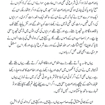
باجماعت نماز ادا کرنی شروع کی تھی اور اس عادت پر سوائے اس کے کہ ڈاکٹروں نے
منع کیا ہو یا کوئی بیماری ہو گئی ہو باجماعت نماز مسجد میں جا کے ادا کرتا تھا۔ بلکہ ان کے
ایک دوسرے عزیز نے کہا کہ میں نے ان کے ساتھ ایک دفعہ رات گزاری۔ سردیوں
کی راتیں تھیں، رات لمبی تھی تو میں نے دیکھا رات کو یہ اٹھ گئے اور تقریباً چار گھنٹے تک
باقاعدہ لگاتار یہ تہجد پڑھتے رہے اور کہتے تھے سردیوں کی لمبی راتوں میں تو لمبی تہجد پڑھنی
چاہیے۔ مرزا صاحب ان کے ماموں تھے۔ پھر یہ کہتے ہیں کہ دو نوافل کی بابت انہوں نے
بتایا کہ خلیفة المسیح الثالث رحمہ اللہ تعالیٰ کے دور سے شروع کیا ہے اور پھر اس پر مستقل
مزاجی سے ابھی تک عمل کر رہا ہوں۔
یہاں جلسہ پہ آتے تھے۔ بڑے اخلاص اور وفا کا اظہار کرتے تھے۔ یہاں ملتے تھے
تو ہمیشہ میں نے ان کی آنکھوں میں محبت اور پیار دیکھا ہے اور اطاعت کا عمدہ معیار دیکھا
ہے۔ یہاں بھی آ کے اگر کوئی ان کو بلاتا تو شرط یہ ہوتی تھی کہ میں نے نمازیں یہاں
خلیفہ وقت کے پیچھے باجماعت پڑھنی ہیں۔ اگر اس سے پہلے پہلے تم مجھے پہنچا سکتے ہو تو
تمہارے ساتھ جا سکتا ہوں۔ نہیں تو نہیں۔
ان کے بھائی مشتاق بیگ صاحب یہاں رہتے ہیں۔ وہ کہتے ہیں کہ والد کی خواہش پر