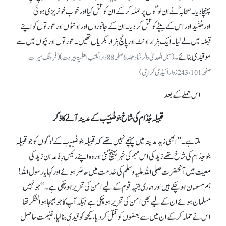
پہنچا دیا۔ صحابہؓ نے ان لوگوں پر حملہ کر کے ان کو قتل کیا اور خوب خونریزی ہوئی
اورھُنَیداور اس کے بیٹے کو قتل کر دیا۔ ان کے جانوروں اور اونٹوں اور عورتوں کو اپنے
قبضہ میں لے لیا۔ ایک ہزار اونٹ اور پانچ ہزار بکریاں تھیں۔ عورتوں اور بچوں میں سے
سو قیدی بنائے۔
(سبل الھدیٰ والرشاد جلد6صفحہ88دارالکتب العلمیۃ بیروت)(فرہنگ سیرت
صفحہ 243،101 زوار اکیڈمی کراچی)
اس حملے کے بعد
قبیلہ جُذَام کی شاخ بنو ضُبَیْب کے مدینہ آنے کا ذکر
ملتا ہے۔ ’’ابھی زید مدینہ میں پہنچے نہیں تھے کہ قبیلہ بنو ضُبیب کے لوگوں کو جو قبیلہ
بنو جذام کی شاخ تھے زید کی اس مہم کی خبر پہنچ گئی اور وہ اپنے رئیس رِفاعہ بن زید کی
معیت میں آنحضرت صلی اللہ علیہ وسلم کی خدمت میں حاضر ہوئے اور کہا یا رسول اللہ!
ہم مسلمان ہو چکے ہیں اور ہماری بقیہ قوم کے لیے امن کی تحریر ہو چکی ہے۔‘‘ جو نہیں
مسلمان ہوئے ان کے لیے بھی امن کی تحریر ہو چکی ہے جبکہ آپ کا جو بھیجا ہوا لشکر تھا
اس نے حملہ کر کے ان میں سے بعضوں کو قتل کر دیا، کچھ کو قیدی بنا لیا، غنیمت حاصل