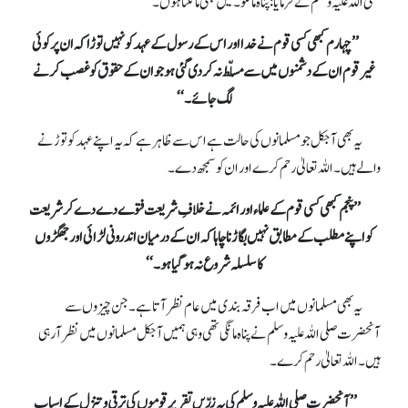
صلی اللہ علیہ وسلم نے فرمایا: پناہ مانگو۔ میں بھی مانگتا ہوں۔
’’چہارم کبھی کسی قوم نے خدا اور اس کے رسول کے عہد کو نہیں توڑا کہ ان پر کوئی
غیرقوم ان کے دشمنوں میں سے مسلّط نہ کردی گئی ہو جو ان کے حقوق کوغصب کرنے
لگ جائے۔‘‘
یہ بھی آجکل جو مسلمانوں کی حالت ہے اس سے ظاہر ہے کہ یہ اپنے عہد کو توڑنے
والے ہیں۔ اللہ تعالیٰ رحم کرے اور ان کو سمجھ دے۔
’’پنجم کبھی کسی قوم کے علماء اور ائمہ نے خلافِ شریعت فتوے دے دے کر شریعت
کواپنے مطلب کے مطابق نہیں بگاڑنا چاہا کہ ان کے درمیان اندرونی لڑائی اور جھگڑوں
کاسلسلہ شروع نہ ہوگیا ہو۔‘‘
یہ بھی مسلمانوں میں اب فرقہ بندی میں عام نظر آتا ہے۔ جن چیزوں سے
آنحضرت صلی اللہ علیہ وسلم نے پناہ مانگی تھی وہی ہمیں آجکل مسلمانوں میں نظر آ رہی
ہیں۔ اللہ تعالیٰ رحم کرے۔
’’آنحضرت صلی اللہ علیہ وسلم کی یہ زرّیں تقریر قوموں کی ترقی وتنزل کے اسباب