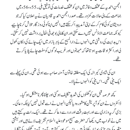
انجمن احمدیہ کے مختلف دفاتر میں ان کو مختلف خدمات کی توفیق ملی۔ 55ء، 56ء میں
جماعت کے مالی حالات کمزور تھے۔ صدر انجمن احمدیہ قادیان نے یہ اعلان کیا کہ جو
درویشان کوئی کام کر کے اپنی آمد پیدا کر سکتے ہیں انہیں اپنا کوئی روزگار تلاش کرنا چاہیے
کیونکہ جماعت الاؤنس نہیں دے سکتی اور ان کا مالی بوجھ فی الحال برداشت نہیں کر سکتی۔
اس ہدایت کی روشنی میں انہوں نے دارالمسیح کے باہر بازار میں ایک چائے کی دکان کھول
لی اور اکثر اوقات یہ ہوتا تھا کہ مہمانوں اور غریب لوگوں کو مفت چائے پلایا کرتے
تھے۔
ان کی شادی کیرالہ کی ایک مطلقہ خاتون آمنہ صاحبہ سے ہوئی تھی۔ ان کی پہلے سے
ایک بیٹی تھی۔ اس بیٹی کو انہوں نے پالا۔
کچھ عرصہ قبل ان کو گھٹنوں کی شدید تکلیف ہو گئی اور چلنا پھرنا مشکل ہو گیا۔
ڈاکٹروں نے ان کو آپریشن کا مشورہ دیا لیکن انہوں نے اسے قبول نہیں کیا بلکہ دعا کی۔
بڑی گریہ و زاری سے اور بہت رِقّت اور درد سے دعا کرتے تھے۔ ایک رات یہ کہتے ہیں
میں نے خواب میں دیکھا کہ حضرت مسیح موعود علیہ السلام تشریف لائے ہیں اور بہشتی
مقبرہ کی چند جڑی بوٹیاں کھلائی ہیں۔ اس کے بعد کہتے ہیں آہستہ آہستہ گھٹنوں کی تکلیف