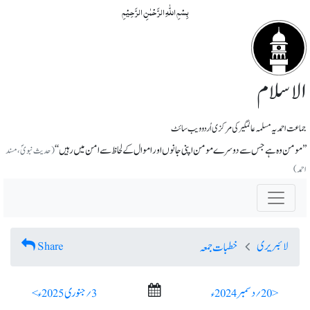
بِسۡمِ اللّٰہِ الرَّحۡمٰنِ الرَّحِیۡمِ
الاسلام
جماعت احمدیہ مسلمہ عالمگیر کی مرکزی اُردو ویب سائٹ
’’مومن وہ ہے جس سے دوسرے مومن اپنی جانوں اور اموال کے لحاظ سے امن میں رہیں‘‘
(حدیث نبویؐ،مسند
احمد)
لائبریری
Share
خطبات جمعہ
< 20؍ دسمبر 2024ء
3؍ جنوری 2025ء >