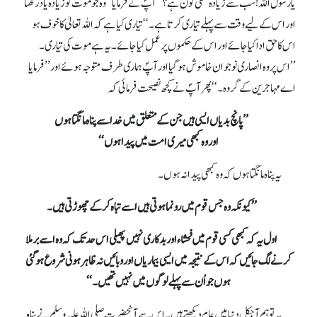
یارسول اللہ! سب سے زیادہ متقی کون ہے؟‘‘ آپؐ نے فرمایا’’وہ جو موت کو زیادہ یاد رکھتا
اور اس کے لیے وقت سے پہلے تیاری کرتا ہے۔‘‘تیاری کیا ہے کہ اللہ تعالیٰ کا خوف ہو
اس کا حق ادا کیا جائے اور اس کے حکموں پر عمل کیا جائے۔ یہ ہے موت کی تیاری۔
’’اس پر وہ انصاری نوجوان خاموش ہو گیا اور آپؐ ہماری طرف متوجہ ہوئے اور ’’فرمایا
اے مہاجرین کے گروہ۔‘‘پھر آپؐ نے کچھ نصیحت فرمائی کہ
’’پانچ بدیاں ایسی ہیں جن کے متعلق میں خدا سے پناہ مانگتا ہوں
اور وہ کبھی میری امت میں پیدا ہوں‘‘
یہ پناہ مانگتا ہوں کہ وہ کبھی پیدا نہ ہوں۔
’’کیونکہ وہ جس قوم میں رونما ہوتی ہیں اسے تباہ کرکے چھوڑتی ہیں۔
اول یہ کہ کبھی کسی قوم میں فحشاءاور بدکاری نہیں پھیلی اس حد تک کہ وہ اسے برملا
کرنے لگ جائیں کہ اس کے نتیجہ میں ایسی بیماریاں اور وبائیں نہ ظاہر ہونی شروع ہوگئی
ہوں جواُن سے پہلے لوگوں میں نہیں تھیں۔‘‘
یہ تو ہم آجکل دنیا میں عام دیکھتے ہیں۔ اس سے آنحضرت صلی اللہ علیہ وسلم نے پناہ