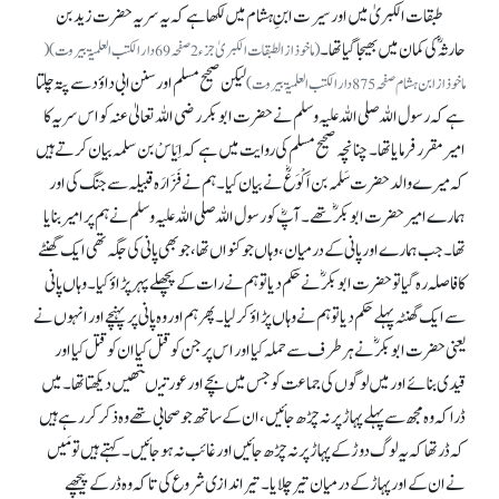
طبقات الکبریٰ میں اور سیرت ابنِ ہشام میں لکھا ہے کہ یہ سریہ حضرت زید بن
حارثہ ؓکی کمان میں بھیجا گیا تھا۔
(ماخوذ از الطبقات الکبریٰ جزء 2 صفحہ 69 دار الکتب العلمیۃ بیروت)(
لیکن صحیح مسلم اور سنن ابی داؤد سے پتہ چلتا
ماخوذ از ابن ہشام صفحہ875 دار الکتب العلمیۃ بیروت)
ہے کہ رسول اللہ صلی اللہ علیہ وسلم نے حضرت ابوبکر رضی اللہ تعالیٰ عنہ کواس سریہ کا
امیر مقرر فرمایا تھا۔ چنانچہ صحیح مسلم کی روایت میں ہے کہ اِیَاسْ بن سلمہ بیان کرتے ہیں
کہ میرے والد حضرت سَلمہ بن اَکْوَعؓ نے بیان کیا۔ ہم نے فَزَارَہ قبیلہ سے جنگ کی اور
ہمارے امیر حضرت ابوبکرؓ تھے۔ آپؓ کو رسول اللہ صلی اللہ علیہ وسلم نے ہم پر امیر بنایا
تھا۔ جب ہمارے اور پانی کے درمیان، وہاں جو کنواں تھا، جو بھی پانی کی جگہ تھی ایک گھنٹے
کا فاصلہ رہ گیا تو حضرت ابوبکرؓ نے حکم دیا تو ہم نے رات کے پچھلے پہر پڑاؤ کیا۔ وہاں پانی
سے ایک گھنٹہ پہلے حکم دیا تو ہم نے وہاں پڑاؤ کر لیا۔ پھر ہم اور وہ پانی پر پہنچے اور انہوں نے
یعنی حضرت ابوبکرؓ نے ہر طرف سے حملہ کیا اور اس پر جن کو قتل کیا ان کو قتل کیا اور
قیدی بنائے اور میں لوگوں کی جماعت کو جس میں بچے اور عورتیںتھیں دیکھتا تھا۔ میں
ڈرا کہ وہ مجھ سے پہلے پہاڑ پر نہ چڑھ جائیں، ان کے ساتھ جو صحابی تھے وہ ذکر کر رہے ہیں
کہ ڈر تھا کہ یہ لوگ دوڑ کے پہاڑ پر نہ چڑھ جائیں اور غائب نہ ہو جائیں۔ کہتے ہیں تو مَیں
نے ان کے اور پہاڑ کے درمیان تیر چلایا۔ تیر اندازی شروع کی تا کہ وہ ڈر کے پیچھے