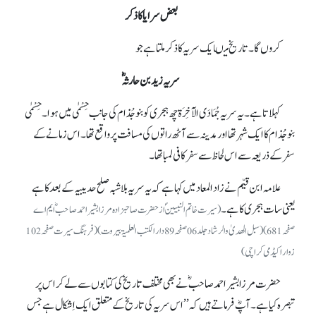
بعض سرایاکا ذکر
کروں گا۔ تاریخ میںایک سریہ کا ذکر ملتا ہے جو
سریہ زید بن حارثہؓ
کہلاتا ہے۔ یہ سریہ جُمَادَی الآخِرَة چھ ہجری کو بنو جُذام کی جانب حِسْمٰی میں ہوا۔ حِسْمٰی
بنو جُذام کا ایک شہر تھا اور مدینہ سے آٹھ راتوں کی مسافت پر واقع تھا۔ اس زمانے کے
سفر کے ذریعہ سے اس لحاظ سے سفر کافی لمبا تھا۔
علامہ ابن قیّم نے زاد المعاد میں کہا ہے کہ یہ سریہ بلا شبہ صلح حدیبیہ کے بعد کا ہے
یعنی سات ہجری کا ہے۔
(سیرت خاتم النبیینؐ از حضرت صاحبزادہ مرزا بشیر احمد صاحبؓ ایم اے
صفحہ 681)(سبل الھدیٰ والرشاد جلد06صفحہ89 دار الکتب العلمیۃ بیروت)(فرہنگ سیرت صفحہ102
زوار اکیڈمی کراچی)
حضرت مرزا بشیر احمد صاحبؓ نے بھی مختلف تاریخ کی کتابوں سے لے کر اس پر
تبصرہ کیا ہے۔ آپؓ فرماتے ہیں کہ ’’اس سریہ کی تاریخ کے متعلق ایک اِشکال ہے جس