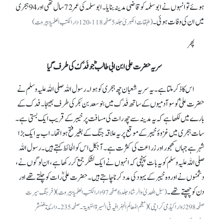
ہوئے تو انہوں نے ابوسلمہ کو قاضی مدینہ بنایا۔ ابوسلمہ کی عمر 72سال تھی اور94ہجری
میں ان کی وفات ہوئی۔
(طبقات الکبریٰ جلد5 صفحہ118، 120 دار الکتب العلمیۃ بیروت)
پھر
سریہ حضرت علی ابن ابی طالبؓ جو فَدَکْ کی طرف گیا
اس کا ذکر ملتا ہے۔ یہ سریہ شعبان چھ ہجری کو ہوا۔ رسول اللہ صلی اللہ علیہ وسلم نے
حضرت علی ؓکو سو آدمیوں کے ساتھ فَدَک میں بنو سعد بن بَکر کی طرف بھیجا۔ فدک کے
بارے میں لکھا ہے کہ یہ مدینہ سے چھ رات کی مسافت پر خیبر کے قریب ایک بستی ہے۔
سات ہجری میں غزوۂ خیبر کے موقع پر یہ علاقہ جنگ کے بغیر فتح ہو ا تھا۔ اب یہ ایک بڑا
شہر ہے جہاں کھجور اور زراعت کی کثرت ہے۔ آجکل اس کو الحائط کہتے ہیں۔ رسول اللہ
صلی اللہ علیہ وسلم کویہ بات پہنچی کہ انہوں نے ایک لشکر جمع کر رکھا ہے، ان لوگوں نے،
دشمنوں نے اور وہ خیبر کے یہود کی مدد کرنا چاہتے ہیں۔ حضرت علیؓ رات کو چلتے تھے اور
دن کو چھپتے تھے۔
(سبل الھدیٰ والرشاد جلد6صفحہ 97دارالکتب العلمیۃ بیروت)(فرہنگ سیرت
صفحہ 298 زوار اکیڈمی کراچی)( معجم المعالم الجغرافیہ فی السیرۃ النبویۃ۔صفحہ 235۔ دار مكة للنشر