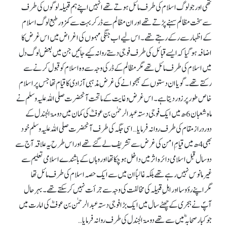
تھی اور جو لوگ اسلام کی طرف مائل ہوتے تھے انہیں اپنے ہم قبیلہ لوگوں کی طرف
سے سخت مظالم سہنے پڑتے تھے اور ان مظالم سے ڈر کر بہت سے کمزور طبع لوگ اسلام
کے اظہار سے رکے رہتے تھے۔ اس لیے اب جنگی مہموں کی اغراض میں اس غرض کا
اضافہ ہوگیا کہ ایسے قبائل کی طرف فوجی دستے روانہ کیے جائیں جن میں بعض لوگ دل
میں اسلام کی طرف مائل تھے مگر مظالم کے ڈر کی وجہ سے وہ اسلام کوقبول کرنے سے
رکتے تھے۔ گویا ان دستوں کے بھجوانے کی غرض مذہبی آزادی کاقیام تھا جس پر اسلام
خاص طور پرزور دیتاہے۔ اس غرض وغایت کے ماتحت آنحضرت صلی اللہ علیہ وسلم نے
ماہ شعبان 6 ھ میں ایک فوجی دستہ عبدالرحمٰن بن عوفؓ کی کمان میں دومۃ الجندل کے
دوردراز مقام کی طرف روانہ فرمایا … اسی جگہ کی طرف آنحضرت صلی اللہ علیہ وسلم خود
بھی 4 ھ میں قیامِ امن کی غرض سے تشریف لے گئے تھے اوراس طرح یہ علاقہ آج سے
دو سال قبل اسلامی دائرہ اثر میں داخل ہوچکا تھا اور وہاں کے باشندے اسلامی تعلیم سے
غیر مانوس نہیں رہے تھے بلکہ غالباً ان میں سے ایک حصہ اسلام کی طرف مائل تھا
مگراپنے رؤوسا اور اہلِ قبیلہ کی مخالفت کی وجہ سے جرأت نہیں کرسکتے تھے۔ بہرحال
آپؐ نے ہجری کے چھٹے سال میں ایک بڑا فوجی دستہ عبدالرحمٰن بن عوفؓ کی امارت میں
جو کبار صحابہؓ میں سے تھے دومۃ الجندل کی طرف روانہ فرمایا …