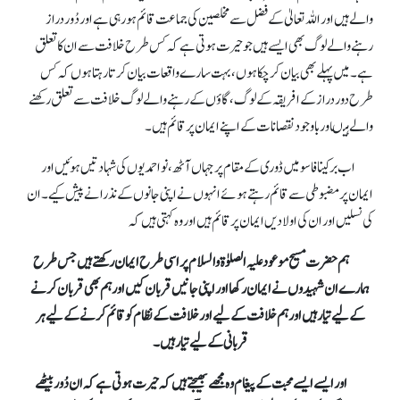
والے ہیں اور اللہ تعالیٰ کے فضل سے مخلصین کی جماعت قائم ہو رہی ہے اور دُور دراز
رہنے والے لوگ بھی ایسے ہیں جو حیرت ہوتی ہے کہ کس طرح خلافت سے ان کا تعلق
ہے۔ میں پہلے بھی بیان کر چکا ہوں، بہت سارے واقعات بیان کرتا رہتا ہوں کہ کس
طرح دور دراز کے افریقہ کے لوگ، گاؤں کے رہنے والے لوگ خلافت سے تعلق رکھنے
والے ہیںاور باوجود نقصانات کے اپنے ایمان پر قائم ہیں۔
اب برکینا فاسو میں ڈوری کے مقام پر جہاں آٹھ، نو احمدیوں کی شہادتیں ہوئیں اور
ایمان پر مضبوطی سے قائم رہتے ہوئے انہوں نے اپنی جانوں کے نذرانے پیش کیے۔ ان
کی نسلیں اور ان کی اولادیں ایمان پر قائم ہیں اور وہ کہتی ہیں کہ
ہم حضرت مسیح موعود علیہ الصلوٰة والسلام پر اسی طرح ایمان رکھتے ہیں جس طرح
ہمارے ان شہیدوں نے ایمان رکھا اور اپنی جانیں قربان کیں اور ہم بھی قربان کرنے
کے لیے تیار ہیں اور ہم خلافت کے لیے اور خلافت کے نظام کو قائم کرنے کے لیے ہر
قربانی کے لیے تیار ہیں۔
اور ایسے ایسے محبت کے پیغام وہ مجھے بھیجتے ہیں کہ حیرت ہوتی ہے کہ ان دُور بیٹھے