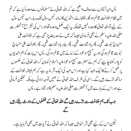
پس ان آیتوں سے صاف واضح ہے کہ اللہ تعالیٰ نے مسلمانوں سے وعدہ کیا ہے کہ تم
میں نظام خلافت قائم ہو گا۔ خلفائے راشدین کا زمانہ تیس سال تک رہا۔ اب تیس سال
کے لیے تو اللہ تعالیٰ کا وعدہ نہیں تھا بلکہ یہ ایک مکمل وعدہ تھا اور اس کی تشریح آنحضرت
صلی اللہ علیہ وسلم نے بھی فرما دی جیسا کہ میں نے حدیث پڑھی ہے کہ خلافت علیٰ
منہاج نبوت تھی۔ پھر بادشاہت تھی۔ پھر جابر بادشاہت تھی۔ پھر خلافت علی منہاج
نبوت قائم ہو گی اور یہ مسیح موعود کے زمانے میں قائم ہو گی۔ پس اس بات کو ہم احمدیوں
کو یاد رکھنا چاہیے کہ ہم نے حضرت مسیح موعود علیہ السلام کو مان کر اللہ تعالیٰ کے حکموں
پر عمل کرنے کا ایک عہد کیا ہے اور اس عہد کی ایک شرط یہ ہے کہ ہم ہمیشہ خلافت کے
ساتھ جڑے رہیں گے۔ اسی کی طرف اللہ تعالیٰ نے ہمیں توجہ دلائی ہے بلکہ تلقین فرمائی
ہے اور اس کے بارے میں آنحضرت صلی اللہ علیہ وسلم کا ارشاد ہے۔ پس
جب تک ہم خلافت سے جڑے رہیں گے اللہ تعالیٰ کے فضلوں کے وارث بنتے رہیں
گے
لیکن اس کے لیے بھی شرائط ہیں جیسا کہ اللہ تعالیٰ نے آیات میں بھی فرمایا ہے۔