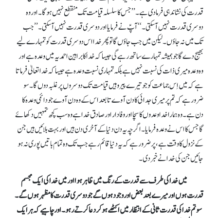
قدرت کی نشاندہی فرما دی ہے۔ ’’جس کا سلسلہ قیامت تک منقطع نہیں ہو گا۔ اور وہ
دوسری قدرت نہیں آ سکتی۔‘‘ آپؑ نے فرمایا اور دوسری قدرت نہیں آ سکتی۔ ’’جب
تک میں نہ جاؤں۔ لیکن میں جب جاؤں گا تو پھر خدا اس دوسری قدرت کو تمہارے لیے
بھیج دے گا جو ہمیشہ تمہارے ساتھ رہے گی جیسا کہ خدا کا براہین احمدیہ میں وعدہ ہے اور
وہ وعدہ میری ذات کی نسبت نہیں ہے بلکہ تمہاری نسبت وعدہ ہے جیسا کہ خداتعالیٰ فرماتا
ہے کہ میں اِس جماعت کو جو تیرے پیرو ہیں قیامت تک دوسروں پر غلبہ دوں گا۔ سو
ضرور ہے کہ تم پر میری جدائی کا دن آوے تا بعد اس کے وہ دن آوے جو دائمی وعدہ کا
دن ہے۔ وہ ہمارا خدا وعدوں کا سچا اور وفادار اور صادق خدا ہے وہ سب کچھ تمہیں دکھائے
گا جس کا اس نے وعدہ فرمایا۔ اگرچہ یہ دن دنیا کے آخری دن ہیں اور بہت بلائیں ہیں جن
کے نزول کا وقت ہے، پر ضرور ہے کہ یہ دنیا قائم رہے جب تک وہ تمام باتیں پوری نہ ہو
جائیں جن کی خدا نے خبر دی۔
میں خدا کی طرف سے قدرت کے رنگ میں ظاہر ہوا اور میں خدا کی ایک مجسم
قدرت ہوں اور میرے بعد بعض اور وجود ہوں گے جو دوسری قدرت کا مظہرہوں گے۔
سو تم خدا کی قدرت ثانی کے انتظار میں اکٹھے ہو کر دعا کرتے رہو۔ اور چاہیے کہ ہر ایک