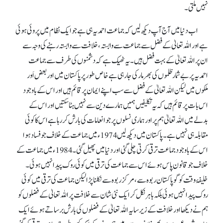
نہیں ملتی۔
اب دنیا میں آج آپ دیکھ لیں کہ جماعت احمدیہ ہی ہے جو ایک نظام میں پروئی ہوئی
ہے اور اللہ تعالیٰ کے فضل سے جماعت سے وابستہ، خلافت سے وابستہ رہنے کی وجہ سے
ان پر اللہ تعالیٰ کے بہت فضل ہیں۔ یہ ٹھیک ہے کہ دشمنوں کی طرف سے جماعت
احمدیہ پر بےشمار ظلموں کی بھرمار کی جا رہی ہے خاص طور پر پاکستان میں اور بعض اَور
ملکوں میں لیکن اللہ تعالیٰ کے فضل سے سب اپنے ایمان پر قائم ہیں اور اس کے باوجود
اس بات پر قائم ہیں کہ یہ تکلیفیں ہمیں ہمارے دین سے نہیں ہٹا سکتیں اور اس کے
بدلے میں اللہ تعالیٰ ہم پر اور ہماری نسلوں پر جو انعامات کی بارش کر رہا ہے اس کا کوئی
مقابلہ ہی نہیں ہے۔ پاکستان میں دیکھ لیں 1974ء میں جماعت کے خلاف جو فساد ہوا
اس کے باوجود جماعت ترقی کرتی چلی گئی اور دنیا میں پھیل گئی۔ 1984ء میں جماعت کے
خلاف جو قانون پاس ہوئے اس سے جماعت کی ترقی میں کوئی روک پیدا نہیں ہوئی۔
خلیفۂ وقت کو گو پاکستان ربوہ سے، مرکز ربوہ سے نکلنا پڑا لیکن جماعت کی ترقی میں کوئی
روک پیدا نہیں ہوئی بلکہ باہر نکل کر ایک نئی شان سے خلافت پر اللہ تعالیٰ کے فضلوں کو
ہم نے دیکھا اور خلافت کے زیر سایہ اللہ تعالیٰ کے فضلوں کی بارش برساتے ہوئے ایک