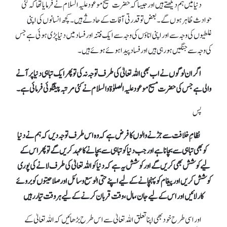
دنیا میں ہم دیکھتے ہیں اور جیسا کہ حضرت مسیح موعود علیہ السلام نے فرمایا تھا کہ کئی
حوادث ظاہر ہوں گے۔ بعض تو قدرتی آفات کے حادثے ہیں۔ کچھ انسانوں کی اپنی
غلطیوں کی وجہ سے اور اپنی اناؤں کی وجہ سے ایک فتنہ اور فساد میں دنیا پڑی ہوئی ہے جس
کی وجہ سے جنگیں ہو رہی ہیں اور فساد پیدا ہوئے ہوئے ہیں۔
اگر ان لوگوں نے اب بھی اللہ تعالیٰ کی طرف توجہ نہ کی تو پھر ایک تباہی دنیا پر آنے
والی ہے جس کی حضرت مسیح موعود علیہ الصلوٰة والسلام نے کئی مرتبہ پیشگوئی فرمائی ہے۔
پس
نظامِ خلافت سے جڑنے والوں کا فرض ہے کہ وہ اس طرف توجہ دیں کہ ہم نے دنیا
کو بھی تباہی سے بچانا ہے اور جب دنیا کو تبا ہی سے بچانے کا عہد کریں گے تو پھر اس کے
لیے کوشش بھی کریں گے اور کوشش یہ ہے کہ دنیا کو اللہ تعالیٰ کی طرف لانے کی پوری
کوشش کریں اور پیغام کو پہنچانے کے لیے اپنے حتی الوسع وسائل اور صلاحیتوں کو بروئے
کار لائیں اور اس کے لیے جان، مال، وقت قربان کرنے کے لیے ہر وقت تیار رہیں
اور اسی طرح خود بھی اپنا تعلق اللہ تعالیٰ سے اس طرح بڑھائیں کہ اللہ تعالیٰ کے