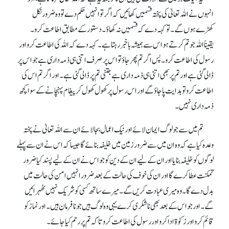
انہوں نے اللہ تعالیٰ کی پختہ قسمیں کھائیں کہ اگر تو انہیں حکم دے تو وہ ضرور نکل
کھڑے ہوں گے۔ تو کہہ دے کہ قسمیں نہ کھاؤ۔ دستور کے مطابق اطاعت کرو۔
یقیناًاللہ جو تم کرتے ہو اس سے ہمیشہ باخبر رہتا ہے۔کہہ دے کہ اللہ کی اطاعت کرو اور
رسول کی اطاعت کرو۔ پس اگر تم پھر جاؤ تو اس پر صرف اتنی ہی ذمہ داری ہے جو اس پر
ڈالی گئی ہے اور تم پر بھی اتنی ہی ذمہ داری ہے جتنی تم پر ڈالی گئی ہے۔ اور اگر تم اس کی
اطاعت کرو تو ہدایت پا جاؤ گے اور اس رسول پر کھول کھول کر پیغام پہنچانے کے سوا کچھ
ذمہ داری نہیں۔
تم میں سے جو لوگ ایمان لائے اور نیک اعمال بجا لائے ان سے اللہ تعالیٰ نے پختہ
وعدہ کیا ہے کہ وہ ان میں سے ضرور زمین میں خلیفہ بنائے گا جیسا کہ اس نے ان سے پہلے
لوگوں کو خلیفہ بنایا اور ان کے لیے ان کے دین کو جو اس نے ان کے لیے پسند کیا ضرور
تمکنت عطا کرے گا اور ان کی خوف کی حالت کے بعد ضرور انہیں امن کی حالت میں
بدل دے گا۔ وہ میری عبادت کریں گے۔ میرے ساتھ کسی کو شریک نہیں ٹھہرائیں
گے۔ اور جو اس کے بعد بھی ناشکری کرے یہی وہ لوگ ہیں جو نافرمان ہیں۔اور نماز کو
قائم کرو اور زکوٰة ادا کرو اور رسول کی اطاعت کرو تاکہ تم پر رحم کیا جائے۔