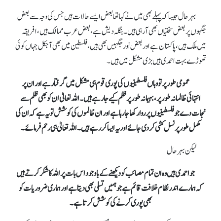
بہرحال جیسا کہ پہلے بھی میں نے کہا تھا بعض ایسے حالات ہیں جس کی وجہ سے بعض
جگہوں پر بعض سختیاں بھی آ رہی ہیں۔ بنگلہ دیش ہے، بعض عرب ممالک ہیں، افریقہ
میں ملک ہیں، پاکستان ہے اور بعض اَور جگہیں بھی ہیں، فلسطین میں بھی آجکل جہاں کوئی
تھوڑے بہت احمدی ہیں بڑی مشکل میں ہیں۔
عمومی طور پر تو وہاں فلسطینیوں کی پوری قوم ہی مشکل میں گرفتار ہے اور ان پر
انتہائی ظالمانہ طور پر، بہیمانہ طور پر ظلم کیے جا رہے ہیں۔ اللہ تعالیٰ ان کو بھی ظلم سے
نجات دے جو فلسطینیوں پر روا رکھا جا رہا ہے اور ان ظالموں کی کوشش تو یہ ہے کہ ان کی
مکمل طور پر نسل کشی کر دی جائے اور یہ ایسا کر رہے ہیں۔ اللہ تعالیٰ ہی رحم فرمائے۔
لیکن بہرحال
جو احمدی ہیں وہ ان تمام مصائب کو دیکھنے کے باوجود اس بات پر اللہ کا شکر کرتے ہیں
کہ ہمارے اندر نظام خلافت قائم ہے جو ہمیں تسلی بھی دیتا ہے اور ہماری ضروریات کو
بھی پوری کرنے کی کوشش کرتا ہے۔