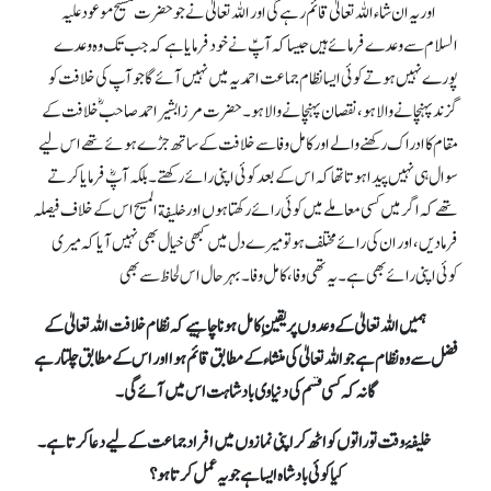
اور یہ ان شاء اللہ تعالیٰ قائم رہے گی اور اللہ تعالیٰ نے جو حضرت مسیح موعود علیہ
السلام سے وعدے فرمائے ہیں جیسا کہ آپؑ نے خود فرمایا ہے کہ جب تک وہ وعدے
پورے نہیں ہوتے کوئی ایسا نظام جماعت احمدیہ میں نہیں آئے گا جو آپ کی خلافت کو
گزند پہنچانے والا ہو، نقصان پہنچانے والا ہو۔ حضرت مرزا بشیر احمد صاحبؓ خلافت کے
مقام کا ادراک رکھنے والے اور کامل وفا سے خلافت کے ساتھ جڑے ہوئے تھے اس لیے
سوال ہی نہیں پیدا ہوتا تھا کہ اس کے بعد کوئی اپنی رائے رکھتے۔ بلکہ آپؓ فرمایا کرتے
تھے کہ اگر میں کسی معاملے میں کوئی رائے رکھتا ہوں اور خلیفة المسیح اس کے خلاف فیصلہ
فرما دیں، اور ان کی رائے مختلف ہو تو میرے دل میں کبھی خیال بھی نہیں آیا کہ میری
کوئی اپنی رائے بھی ہے۔ یہ تھی وفا، کامل وفا۔ بہرحال اس لحاظ سے بھی
ہمیں اللہ تعالیٰ کے وعدوں پر یقینِ کامل ہونا چاہیے کہ نظام خلافت اللہ تعالیٰ کے
فضل سے وہ نظام ہے جو اللہ تعالیٰ کی منشاء کے مطابق قائم ہوا اور اس کے مطابق چلتا رہے
گا نہ کہ کسی قسم کی دنیاوی بادشاہت اس میں آئے گی۔
خلیفۂ وقت تو راتوں کو اٹھ کر اپنی نمازوں میں افراد جماعت کے لیے دعا کرتا ہے۔
کیا کوئی بادشاہ ایسا ہے جو یہ عمل کرتا ہو؟