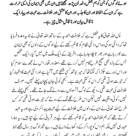
ہوئے لوگوں کو جن کو ہم بعض دفعہ اَن پڑھ سمجھتے ہیں ان میں بھی ایمان کی ایسی حرارت
ہے کہ ان کے الفاظ اور ان کا جذبہ اور ان کا عشق اور خلافت سے محبت اور پیار ایک
ناقابل بیان اور ناقابلِ مثال چیز ہے۔
پس اللہ تعالیٰ کا یہ فضل ہے کہ خلافت احمدیہ کے ساتھ اللہ تعالیٰ نے جو یہ وعدہ فرمایا
تھا کہ دائمی ہوگی وہ اس دائمی نظام کو قائم رکھنے کے لیے لوگوں کے دلوں کو بھی ایمان
سے بھر رہا ہے اور بھرتا چلا جارہا ہے۔ افریقہ کے ایک ملک میں مَیں گیا۔ ایک شخص
جس کے بازو بھی صحیح طرح کام نہیں کر رہے تھے، معذور تھا۔ اس نے مجھ سے سلام کیا
اور اس زور سے جکڑا کہ لگتا تھا کہ میرا ہاتھ کسی شکنجے میں آگیا ہے اور اتنی محبت کا اظہار کیا
کہ حیرت ہوتی تھی کہ اس کو کتنی محبت ہے۔ کبھی کوئی جان پہچان پہلے نہیں۔ صرف
خلافت کی محبت تھی۔ دیکھ کے لوگ آنسوؤں سے رونے لگ جاتے تھے۔ کبھی پہلے ملے
نہیں، کوئی واقفیت نہیں لیکن اس طرح گلے لگ کے روتے کہ حیرت ہوتی تھی کہ کس
طرح اللہ تعالیٰ نے ان کے دلوں میں خلافت کے لیے محبت پیدا کر دی ہے اور یہ عہد
کرتے تھے کہ ہم خلافت احمدیہ کو قائم رکھنے کے لیے ہر قربانی کے لیے تیار ہیں۔ یہ ہمارا
عہد ہی نہیں بلکہ ہم اس کو پورا کر کے دکھانے والے ہیں۔ بےشمار لوگ ہر سال مجھے خط