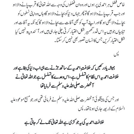
خاص فضل ہر احمدی پر ہوں اور وہ ان فضلوں کی وجہ سے اللہ تعالیٰ کا قرب پانے والا ہو
اور جب قرب پانے والا ہو گا تو پھر جہاں دنیا کو بچانے والا ہو گا وہاں وہ اپنی نسلوں کو
بچانے والا بھی ہو گا اور اپنے آپ کو بھی آفات سے بچانے والا ہو گا کیونکہ یہ آفات اور
تباہیاں جو ہیں یہ اس قدر گھمبیر شکل اختیار کرتی چلی جا رہی ہیں اور آئندہ پتہ نہیں کیا
شکل اختیار کریں جس کا انسان تصور بھی نہیں کر سکتا۔
پس
ہمیشہ یاد رکھیں کہ خلافتِ احمدیہ کے ساتھ جڑنے سے ہی اب دنیا کی بقاہے اور
خلافت احمدیہ اس نظام کا تسلسل ہے، اس وعدے کا تسلسل ہے جو اللہ تعالیٰ نے
آنحضرت صلی اللہ علیہ وسلم سے فرمایا تھا
اور جس کی پیشگوئی آنحضرت صلی اللہ علیہ وسلم نے فرمائی تھی اور جو مسیح موعود علیہ
السلام کے ذریعہ جاری ہونا تھا۔ پس
خلافت احمدیہ کی یہ جو کڑی ہے اللہ تعالیٰ تک لے کر جاتی ہے