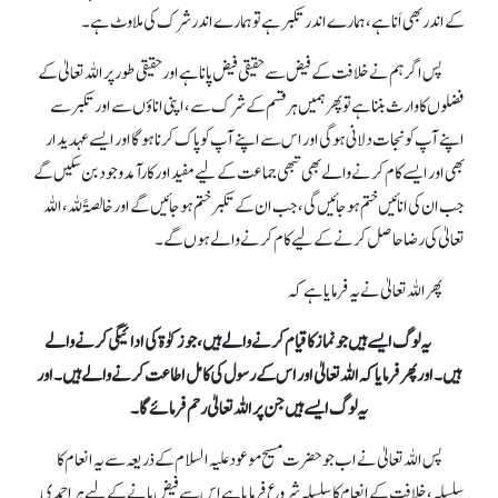
کے اندر بھی اَنا ہے، ہمارے اندر تکبر ہے تو ہمارے اندر شرک کی ملاوٹ ہے۔
پس اگر ہم نے خلافت کے فیض سے حقیقی فیض پانا ہے اور حقیقی طور پر اللہ تعالیٰ کے
فضلوں کا وارث بننا ہے تو پھر ہمیں ہر قسم کے شرک سے، اپنی اناؤں سے اور تکبر سے
اپنے آپ کو نجات دلانی ہو گی اور اس سے اپنے آپ کو پاک کرنا ہو گا اور ایسے عہدیدار
بھی اور ایسے کام کرنے والے بھی تبھی جماعت کے لیے مفید اور کارآمد وجود بن سکیں گے
جب ان کی انائیں ختم ہو جائیں گی، جب ان کے تکبر ختم ہو جائیں گے اور خالصۃً للہ، اللہ
تعالیٰ کی رضا حاصل کرنے کے لیے کام کرنے والے ہوں گے۔
پھر اللہ تعالیٰ نے یہ فرمایا ہے کہ
یہ لوگ ایسے ہیں جو نماز کا قیام کرنے والے ہیں، جو زکوٰة کی ادائیگی کرنے والے
ہیں۔ اور پھر فرمایا کہ اللہ تعالیٰ اور اس کے رسول کی کامل اطاعت کرنے والے ہیں۔
اور
یہ لوگ ایسے ہیں جن پر اللہ تعالیٰ رحم فرمائے گا۔
پس اللہ تعالیٰ نے اب جو حضرت مسیح موعود علیہ السلام کے ذریعہ سے یہ انعام کا
سلسلہ، خلافت کے انعام کا سلسلہ شروع فرمایا ہے اس سے فیض پانے کے لیے ہر احمدی