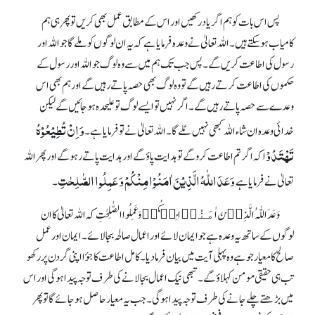
پس اس بات کو ہم اگر یاد رکھیں اور اس کے مطابق عمل بھی کریں تو پھر ہی ہم
کامیاب ہو سکتے ہیں۔ اللہ تعالیٰ نے وعدہ فرمایا ہے کہ یہ ان لوگوں کو ملے گا جو اللہ اور
رسول کی اطاعت کریں گے۔ پس جب تک ہم میں سے وہ لوگ جو اللہ اور رسول کے
حکموں کی اطاعت کرتے رہیں گے تو وہ لوگ بھی حصہ پاتے رہیں گے اور ہم بھی اس
وعدے سے حصہ پاتے رہیں گے۔ اگر نہیں تو ایسے لوگ تو علیحدہ ہو جائیں گے لیکن
وَ اِنۡ تُطِیۡعُوۡہُ
خدائی وعدہ ان شاء اللہ کبھی نہیں ٹلے گا۔ اللہ تعالیٰ نے تو فرمایا ہے۔
تَہۡتَدُوۡ
ا کہ اگر تم اطاعت کرو گے تو ہدایت پاؤ گے اور ہدایت پاتے رہو گے اور پھر اللہ
وَعَدَاللّٰہُ الَّذِیۡنَ اٰمَنُوۡا مِنۡکُمۡ وَ عَمِلُوا الصّٰلِحٰتِ
تعالیٰ نے فرمایا ہے
۔
وَعَدَ اللّٰہُ الَّذِیۡنَ اٰمَنُوۡا مِنۡکُمۡ وَ عَمِلُوا الصّٰلِحٰتِ کہ اللہ تعالیٰ کا ان
لوگوں کے ساتھ یہ وعدہ ہے جو ایمان لائے اور اعمال صالحہ بجا لائے۔ ایمان اور عمل
صالح کا معیار جو ہے وہ پہلی آیت میں بیان فرما دیا۔ کامل اطاعت کا جؤا اپنی گردن پر رکھو
تب ہی حقیقی مومن کہلاؤ گے۔ تبھی نیک اعمال بجا لانے کی طرف توجہ پیدا ہو گی اور اس
میں بڑھتے چلے جانے کی طرف توجہ پیدا ہو گی۔ جب یہ معیار حاصل ہو جائے گا تو پھر