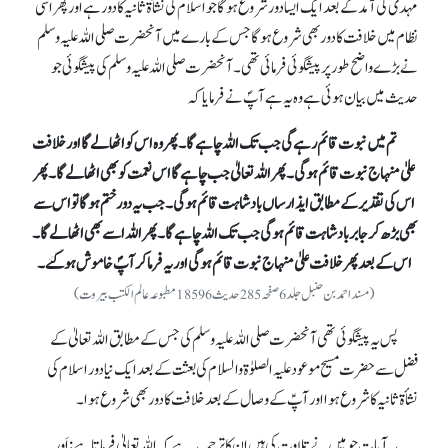
مہدی کی آمد کے بعد ایک ایسا دور شروع ہو گا جو اسلام کی نشأة ثانیہ کا دور ہے اور پھر اسی
نظام میں خلافت کا دور بھی شروع ہو گا جس کے بارے میں آنحضرت صلی اللہ علیہ وسلم
نے بڑے واضح طور پر پیشگوئی فرمائی تھی۔ آنحضرت صلی اللہ علیہ وسلم کی پیشگوئی جو
حدیث میں بیان ہوئی ہے وہ یہ ہے آپؐ نے فرمایا کہ
تم میں نبوت قائم رہے گی جب تک اللہ چاہے گا۔ پھر وہ اس کو اٹھا لے گا اور خلافت
علیٰ منہاج نبوت قائم ہو گی۔ پھر اللہ تعالیٰ جب چاہے گا اس نعمت کو بھی اٹھا لے گا۔ پھر
اس کی تقدیر کے مطابق ایذارساں بادشاہت قائم ہو گی۔ جب یہ دور ختم ہو گا تو اس سے
بھی بڑھ کر جابر بادشاہت قائم ہو گی جب تک اللہ چاہے گا۔ پھر اللہ اسے بھی اٹھالے گا۔
اس کے بعد پھر خلافت علیٰ منہاج نبوت قائم ہو گی اور یہ فرما کر آپؐ خاموش ہوگئے۔
(مسند احمد بن حنبل جلد 6صفحہ 285حدیث 18596 مطبوعہ عالم الکتب بیروت )
پس یہ پیشگوئی تھی آنحضرت صلی اللہ علیہ وسلم کی جس کے مطابق اللہ تعالیٰ کے
فضل سے حضرت مسیح موعود علیہ الصلوٰة والسلام کی بعثت کے بعد ایک نیا دور اسلام کی
نشأة ثانیہ کا شروع ہوا اور آپؑ کے وصال کے بعد خلافت کا دور بھی شروع ہوا۔
یہ آیات جو میں نے تلاوت کی ہیں ان کا ترجمہ یہ ہے کہ اللہ تعالیٰ فرماتا ہے: اَور