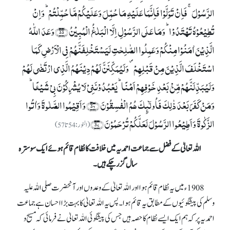
الرَّسُوۡلَ ۚ فَاِنۡ تَوَلَّوۡا فَاِنَّمَا عَلَیۡہِ مَا حُمِّلَ وَعَلَیۡکُمۡ مَّا حُمِّلۡتُمۡ ؕ وَاِنۡ
تُطِیۡعُوۡہُ تَہۡتَدُوۡا ؕ وَمَا عَلَی الرَّسُوۡلِ اِلَّا الۡبَلٰغُ الۡمُبِیۡنُ ﴿۵۵﴾ وَعَدَ اللّٰہُ
الَّذِیۡنَ اٰمَنُوۡا مِنۡکُمۡ وَعَمِلُوا الصّٰلِحٰتِ لَیَسۡتَخۡلِفَنَّہُمۡ فِی الۡاَرۡضِ کَمَا
اسۡتَخۡلَفَ الَّذِیۡنَ مِنۡ قَبۡلِہِمۡ ۪ وَلَیُمَکِّنَنَّ لَہُمۡ دِیۡنَہُمُ الَّذِی ارۡتَضٰی لَہُمۡ
وَلَیُبَدِّلَنَّہُمۡ مِّنۡۢ بَعۡدِ خَوۡفِہِمۡ اَمۡنًا ؕ یَعۡبُدُوۡنَنِیۡ لَا یُشۡرِکُوۡنَ بِیۡ شَیۡئًا ؕ
وَمَنۡ کَفَرَ بَعۡدَ ذٰلِکَ فَاُولٰٓئِکَ ہُمُ الۡفٰسِقُوۡنَ ﴿۵۶﴾ وَاَقِیۡمُوا الصَّلٰوۃَ وَاٰتُوا
الزَّکٰوۃَ وَاَطِیۡعُوا الرَّسُوۡلَ لَعَلَّکُمۡ تُرۡحَمُوۡنَ ﴿۵۷﴾
(النور:54تا57)
اللہ تعالیٰ کے فضل سے جماعت احمدیہ میں خلافت کا نظام قائم ہوئے ایک سو سترہ
سال گزر چکے ہیں۔
1908ء میں یہ نظام قائم ہوا اور اللہ تعالیٰ کے وعدوں اور آنحضرت صلی اللہ علیہ
وسلم کی پیشگوئیوں کے مطابق یہ قائم ہوا۔ پس یہ اللہ تعالیٰ کا بہت بڑا احسان ہے جماعت
احمدیہ پر کہ ہم ایک ایسے نظام کا حصہ ہیں جس کی پیشگوئی اللہ تعالیٰ نے فرمائی کہ مسیح و