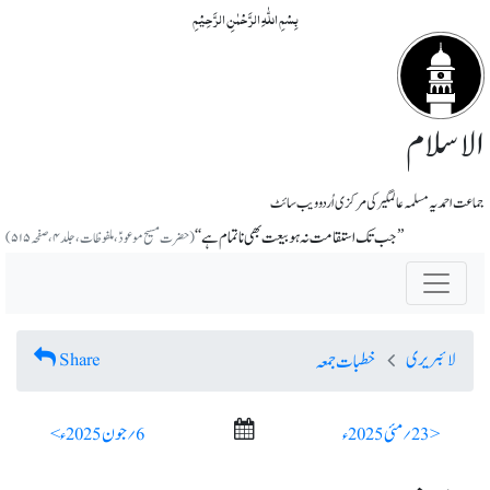
بِسۡمِ اللّٰہِ الرَّحۡمٰنِ الرَّحِیۡمِ
الاسلام
جماعت احمدیہ مسلمہ عالمگیر کی مرکزی اُردو ویب سائٹ
’’جب تک استقامت نہ ہو بیعت بھی ناتمام ہے‘‘
(حضرت مسیح موعودؑ، ملفوظات، جلد ۴، صفحہ ۵۱۵)
لائبریری
Share
خطبات جمعہ
< 23؍ مئی 2025ء
6؍ جون 2025ء >