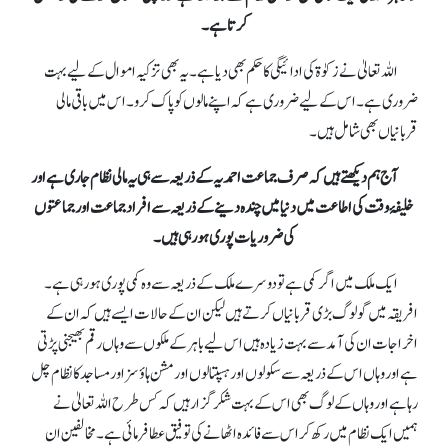
کرتا ہے۔
اللہ تعالیٰ نے زکوٰة کی ادائیگی کا حکم بھی دیا ہے۔ یہ بھی تزکیہ اموال کے لیے بہت
ضروری ہے۔ اس کے لیے ضروری ہے کہ اپنے مالوں کو پاک کرو۔ اس میں باقی مالی
قربانیاں بھی شامل ہیں۔
آج ہم دیکھتے ہیں کہ صرف جماعت احمدیہ کے ذریعہ سے ہی یہ مالی نظام جاری ہے اور
خلیفۂ وقت کی اطاعت میں دنیا میں چندہ دینے کے ذریعہ سے افراد جماعت اور جماعتوں
کی ضروریات پوری ہو رہی ہیں۔
ایک ملک میں اگر کمی ہے تو دوسرے ملک کے ذریعہ سے وہ کمی پوری ہو رہی ہے۔
افریقہ میں گو لوگ بڑی قربانیاں کرتے ہیں لیکن ان کے حالات ایسے ہیں کہ ان کے
اخراجات ان کی آمد سے بہت زیادہ ہیں اس لیے باہر کے ملکوں سے وہاں رقم بھیجنی پڑتی
ہے اور وہاں اس کے ذریعہ سے سکولوں اور ہسپتالوں اور مشن ہاؤسز اور مساجد کا نظام چل
رہا ہے اور وہاں کے لوگ بھی اس کے بہت شکرگزار ہیں کہ کس طرح اللہ تعالیٰ نے
ہمیں ایک نظام میں رکھ کر اس سے فائدہ اٹھانے کی توفیق عطا فرمائی ہے۔ مخالفین ان