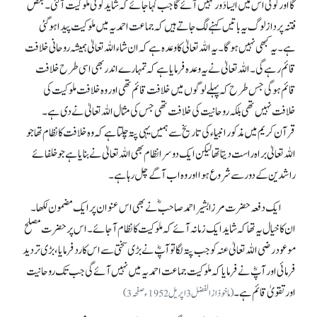
گا اور کوئی اس میں ایسا دَور نہیں آئے گا جب کہا جائے کہ شاید کوئی ملوکیت آ گئی۔ بعض
فتنہ پرداز لوگ یہ باتیں کہنے لگ جاتے ہیں کہ جماعت احمدیہ میں ملوکیت پیدا ہو گئی
ہے۔ یہ کبھی نہیں ہو گا۔ یہ اللہ تعالیٰ کا وعدہ ہے کہ ان شاء اللہ تعالیٰ ہمیشہ روحانی خلافت
قائم رہے گی۔ اللہ تعالیٰ نے یہ وعدہ فرمایا ہے کہ تمہارے اندر بھی اسی طرح خلافت
قائم ہو گی جس طرح کہ پہلے لوگوں میں خلافت قائم تھی اور وہ خلافت ملوکیت کی
خلافت نہیں تھی بلکہ روحانیت کی خلافت تھی جس کی مثال اللہ تعالیٰ نے دی ہے۔
قرآن کریم میں مذکور انبیاء کی تاریخ سے ہمیں یہی پتہ چلتا ہے کہ وہ خلافت کا نظام تھا جو
اللہ تعالیٰ براہ راست دیتا تھا لیکن ایک دوسرا نظام بھی اللہ تعالیٰ نے بنایا ہے جو خلفائے
راشدین کے دور سے شروع ہوا اور وہ اب آگے چل رہا ہے۔
ایک دفعہ حضرت مرزا بشیر احمد صاحبؓ نے بھی اس عنوان پر ایک مضمون لکھا۔
ان کا خیال یہ تھاکہ شاید ایک زمانہ آئے کہ ملوکیت کا نظام آجائے۔ اس پر حضرت مصلح
موعود رضی اللہ تعالیٰ عنہ کو جب پتہ لگا تو آپؓ نے بڑی سختی سے اس کا رد فرمایا، بڑی تردید
فرمائی اور آپؓ نے فرمایا کہ ملوکیت جماعت احمدیہ میں نہیں آئے گی جب تک روحانیت
اور تقویٰ قائم ہے۔
(ماخوذ از الفضل 3 اپریل 1952ء صفحہ 3)