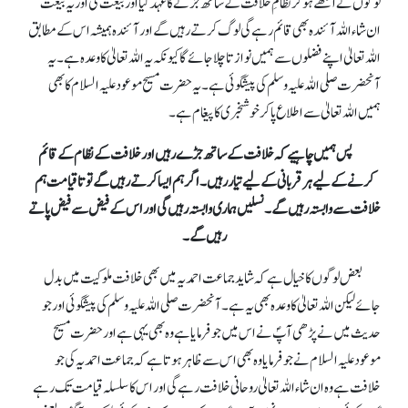
لوگوں نے اکٹھے ہو کر نظامِ خلافت کے ساتھ جڑنے کا عہد کیا اور بیعت کی اور یہ بیعت
ان شاء اللہ آئندہ بھی قائم رہے گی لوگ کرتے رہیں گے اور آئندہ ہمیشہ اس کے مطابق
اللہ تعالیٰ اپنے فضلوں سے ہمیں نوازتا چلا جائے گا کیونکہ یہ اللہ تعالیٰ کا وعدہ ہے۔ یہ
آنحضرت صلی اللہ علیہ وسلم کی پیشگوئی ہے۔ یہ حضرت مسیح موعود علیہ السلام کا بھی
ہمیں اللہ تعالیٰ سے اطلاع پا کر خوشخبری کا پیغام ہے۔
پس ہمیں چاہیے کہ خلافت کے ساتھ جڑے رہیں اور خلافت کے نظام کے قائم
کرنے کے لیے ہر قربانی کے لیے تیار رہیں۔ اگر ہم ایسا کرتے رہیں گے تو تاقیامت ہم
خلافت سے وابستہ رہیں گے۔ نسلیں ہماری وابستہ رہیں گی اور اس کے فیض سے فیض پاتے
رہیں گے۔
بعض لوگوں کا خیال ہے کہ شاید جماعت احمدیہ میں بھی خلافت ملوکیت میں بدل
جائے لیکن اللہ تعالیٰ کا وعدہ بھی یہ ہے۔ آنحضرت صلی اللہ علیہ وسلم کی پیشگوئی اور جو
حدیث میں نے پڑھی آپؐ نے اس میں جو فرمایا ہے وہ بھی یہی ہے اور حضرت مسیح
موعود علیہ السلام نے جو فرمایاوہ بھی اس سے ظاہر ہوتا ہے کہ جماعت احمدیہ کی جو
خلافت ہے وہ ان شاء اللہ تعالیٰ روحانی خلافت رہے گی اور اس کا سلسلہ قیامت تک رہے