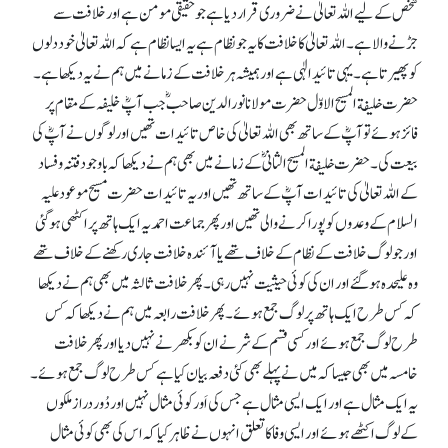
شخص کے لیے اللہ تعالیٰ نے ضروری قرار دیا ہے جو حقیقی مومن ہے اور خلافت سے
جڑنے والا ہے۔ اللہ تعالیٰ کا خلافت کا یہ جو نظام ہے یہ ایسا نظام ہے کہ اللہ تعالیٰ خود دلوں
کو پھیرتا ہے۔ یہی تائید الٰہی ہے اور ہمیشہ ہر خلافت کے زمانے میں ہم نے یہ دیکھا ہے۔
حضرت خلیفة المسیح الاوّل حضرت مولانا نورالدین صاحبؓ جب آپؓ خلیفہ کے مقام پر
فائز ہوئے تو آپؓ کے ساتھ بھی اللہ تعالیٰ کی خاص تائیدات تھیں اور لوگوں نے آپؓ کی
بیعت کی۔ حضرت خلیفة المسیح الثانیؓ کے زمانے میں بھی ہم نے دیکھا کہ باوجود فتنہ و فساد
کے اللہ تعالیٰ کی تائیدات آپؓ کے ساتھ تھیں اور یہ تائیدات حضرت مسیح موعود علیہ
السلام کے وعدوں کو پورا کرنے والی تھیں اور پھر جماعت احمدیہ ایک ہاتھ پر اکٹھی ہو گئی
اور جو لوگ خلافت کے نظام کے خلاف تھے یا آئندہ خلافت جاری رکھنے کے خلاف تھے
وہ علیحدہ ہو گئے اور ان کی کوئی حیثیت نہیں رہی۔ پھر خلافت ثالثہ میں بھی ہم نے دیکھا
کہ کس طرح ایک ہاتھ پر لوگ جمع ہوئے۔ پھر خلافت رابعہ میں ہم نے دیکھا کہ کس
طرح لوگ جمع ہوئے اور کسی قسم کے شر نے ان کو بکھرنے نہیں دیا اور پھر خلافت
خامسہ میں بھی جیسا کہ میں نے پہلے بھی کئی دفعہ بیان کیا ہے کس طرح لوگ جمع ہوئے۔
یہ ایک مثال ہے اور ایک ایسی مثال ہے جس کی اَور کوئی مثال نہیں اور دُور دراز ملکوں
کے لوگ اکٹھے ہوئے اور ایسی وفا کا تعلق انہوں نے ظاہر کیا کہ اس کی بھی کوئی مثال