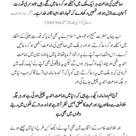
صالحین کی جماعت ہر ایک ملک میں اکٹھے ہو کر دعا میں لگے رہیں تا دوسری قدرت
آسمان سے نازل ہو اور تمہیں دکھاوے کہ تمہارا خدا ایسا قادر خدا ہے۔
‘‘
(رسالہ الوصیت،
روحانی خزائن جلد 20صفحہ 304تا 306)
اب یہاں حضرت مسیح موعود علیہ السلام نے یہ بھی فرمایا کہ قدرتِ ثانی کے انتظار
میں اکٹھے ہو کر دعا کرتے رہو اور ہر ملک میں صالحین کی جماعت اکٹھی ہو کر دعائیں
کرے۔ اس وقت جب آپؑ نے یہ ارشاد فرمایا تھا انڈیا میں یا ہندوستان میں جماعت
احمدیہ تھی اور چند ایک لوگ باہر ہوں گے لیکن یہ پیشگوئی بھی آپؑ نے ایک رنگ میں
فرما دی کہ ہر ملک میں یہ دعا کرتے رہیں گویا کہ آئندہ زمانہ ایسا آئے گا کہ جب دنیا میں
ہر جگہ جماعت احمدیہ پھیل جائے گی اور
آج ہم وہ زمانہ دیکھ رہے ہیں کہ دنیا میں جماعت احمدیہ پھیلی ہوئی ہے اور ہر جگہ
خلافت سے وفا اور پیار اور محبت کا تعلق ہمیں نظر آتا ہے جو دُور دراز کے ملکوں میں رہنے
والوں میں بھی ہے
اور خلافت خامسہ کے انتخاب میں بھی آپ نے دیکھا کس طرح دنیا میں پھیلے ہوئے