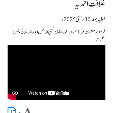
خلافتِ احمدیہ
خطبہ جمعہ 30؍ مئی 2025ء
فرمودہ حضرت مرزا مسرور احمد، خلیفۃ المسیح الخامس ایدہ اللہ تعالیٰ بنصرہ
العزیز