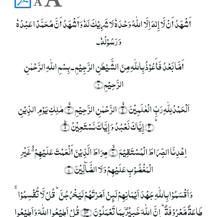
أَشْھَدُ أَنْ لَّا إِلٰہَ اِلَّا اللّٰہُ وَحْدَہٗ لَا شَرِیْکَ لَہٗ وَأَشْھَدُ أَنَّ مُحَمَّدًا عَبْدُہٗ
وَ رَسُوْلُہٗ۔
أَمَّا بَعْدُ فَأَعُوْذُ بِاللّٰہِ مِنَ الشَّیْطٰنِ الرَّجِیْمِ۔ بِسۡمِ اللّٰہِ الرَّحۡمٰنِ
الرَّحِیۡمِ﴿۱﴾
اَلۡحَمۡدُلِلّٰہِ رَبِّ الۡعٰلَمِیۡنَ ۙ﴿۲﴾ الرَّحۡمٰنِ الرَّحِیۡمِ ۙ﴿۳﴾ مٰلِکِ یَوۡمِ الدِّیۡنِ
ؕ﴿۴﴾إِیَّاکَ نَعۡبُدُ وَ إِیَّاکَ نَسۡتَعِیۡنُ ؕ﴿۵﴾
اِہۡدِنَا الصِّرَاطَ الۡمُسۡتَقِیۡمَ ۙ﴿۶﴾ صِرَاطَ الَّذِیۡنَ أَنۡعَمۡتَ عَلَیۡہِمۡ ۬ۙ غَیۡرِ
الۡمَغۡضُوۡبِ عَلَیۡہِمۡ وَ لَا الضَّآلِّیۡنَ﴿۷﴾
وَاَقۡسَمُوۡا بِاللّٰہِ جَہۡدَ اَیۡمَانِہِمۡ لَئِنۡ اَمَرۡتَہُمۡ لَیَخۡرُجُنَّ ؕ قُلۡ لَّا تُقۡسِمُوۡا ۚ
طَاعَۃٌ مَّعۡرُوۡفَۃٌ ؕ اِنَّ اللّٰہَ خَبِیۡرٌۢ بِمَا تَعۡمَلُوۡنَ ﴿۵۴﴾ قُلۡ اَطِیۡعُوا اللّٰہَ وَاَطِیۡعُوا