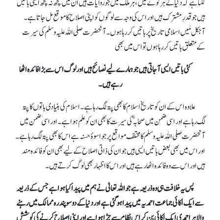
لگتا ہے کہ دنیا کے ہر کونے میں، ہر ملک میں جو روایات ہیں ان میں کچھ نہ کچھ ایسی باتیں
ہیں جو قدرِ مشترک ہیں اور اس کی وجہ سے لوگوں کو اپنی اصلاح کا موقع مل جاتا ہے۔
آجکل مَیں اسلامی تاریخ پر باتیں کر رہا ہوں۔ آنحضرت صلی اللہ علیہ وسلم کی سیرت
کے متعلق باتیں کر رہا ہوں تو اس میں بھی
کئی باتیں ایسی آ جاتی ہیں جو ہمارے لیے نصائح ہیں اور لوگ اس سے بڑا فائدہ اٹھا
رہے ہیں۔
علاوہ اس کے ان کو تاریخ اسلام کا بھی پتہ لگ رہا ہے۔ اسلام کی بنیادی باتوں کا پتہ
لگ رہا ہے اور اسی ضمن میں صحابہؓ کی سیرت کا بھی ان کو علم ہوا ہے۔ اور اسی ضمن میں
آنحضرت صلی اللہ علیہ وسلم کا مختلف مواقع پر جو اسوۂ حسنہ ہے اس کا بھی پتہ لگ رہا ہے۔
اور اس میں بھی بعض باتیں ایسی ہیں جو ان کی ذاتی اصلاح کے لیے بھی ان کو فائدہ مند
ہیں اور اس سے وہ فائدہ اٹھا رہے ہیں اور اس کا اظہار بھی لوگ کرتے ہیں۔
پس یہ خلافت ہی وہ ذریعہ ہے جو اللہ تعالیٰ نے ہم میں پیدا کیا ہوا ہے جس کے ذریعہ
سے ایک اکائی جماعت احمدیہ میں پیدا ہو گئی ہے اور دنیا کے دو سو پندرہ ممالک میں رہنے
والا ہر احمدی ایک اکائی بن کر اس نظام سے جڑا ہوا ہے اور اپنی اصلاح کرنے کی کوشش