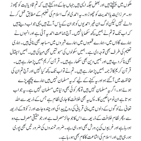
ملکوں میں پہنچتے ہیں اور بعض جگہ ایسی ہیں جہاں جاکے وہ کہتے ہیں کہ تم قادیانیت کو چھوڑ
دو۔ مرزائیت یا احمدیت کو چھوڑ دو۔ یہ احمدی لوگ اسلام کی تعلیم کے مطابق عمل کرنے
والے نہیں لیکن لوگ ان غیر احمدیوں کو جو ان کے پاس آتے ہیں یہی جواب دیتے ہیں
کہ اب تک تو تم نے ہمیں کچھ سکھایا نہیں۔ آج جماعت احمدیہ آئی ہے اور انہوں نے
ہمارے گاؤں میں، ہمارے قصبوں میں ہمارے شہروں میں مساجد بھی بنائی ہیں۔ ہماری
تعلیم کی طرف بھی توجہ دی ہے۔ ہمیں سکولوں کی سہولتیں بھی مہیا کی ہیں۔ ہمیں ہسپتال
بھی بنا کر دیے ہیں اور ہمیں دین بھی سکھا رہے ہیں۔ قرآن کریم ہمیں پڑھا رہے ہیں۔
قرآن کریم کا ترجمہ ہمیں پڑھا رہے ہیں۔ تم نے تو اب تک کچھ کیا نہیں اور آج تم ان کی
مخالفت میں آ گئے ہو اور یہ کہنے کے لیے کہ یہ مسلمان نہیں ہیں ہمارے پیچھے پڑے
ہوئے ہو۔ اگر یہ مسلمان نہیں ہیں تو پھر کوئی بھی دنیا میں مسلمان نہیں ہے۔ یہ جواب
ہوتا ہے ان نومبائعین کا۔ پس یہ بھی خلافت کا جاری نظام ہے جس کے ذریعہ سے اللہ
تعالیٰ نے لوگوں کے دلوں میں مالی قربانی کی روح پیدا کی اور چندہ جات اور زکوٰة کے ذریعہ
سے، پھر نظام خلافت کے ذریعہ سے اس کا جو جائز مصرف ہے اور جو حقیقی مصرف ہے وہ
ہور ہا ہے اور غریبوں کی پرورش بھی ہو رہی ہے۔ ضرورتمندوں کی ضرورتیں بھی پوری
ہو رہی ہیں اور اسلام کی اشاعت کا کام بھی ہو رہا ہے۔