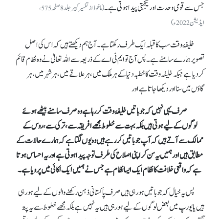
جس سے قومی وحدت اور یکجہتی پیدا ہوتی ہے۔
(ماخوذ از تفسیر کبیر جلد 8 صفحہ 575،
ایڈیشن 2022ء)
خلیفۂ وقت سب کا قبلہ ایک طرف رکھتا ہے۔ آج ہم دیکھتے ہیں کہ اس کی اصل
تصویر ہمارے سامنے ہے۔ پس آج تو ایم ٹی اے کے ذریعہ سے اللہ تعالیٰ نے وہ نظام قائم
کر دیا ہے جبکہ خلیفہ وقت کا خطبہ دنیا کے ہر ملک میں، ہر علاقے میں، ہر شہر میں، ہر
گاؤں میں سنا اور دیکھا جاتا ہے اور
صرف یہی نہیں کہ جو باتیں خلیفۂ وقت کر رہا ہے وہ صرف سامنے بیٹھے ہوئے
لوگوں کے لیے ہوتی ہیں بلکہ بہت سے خطوط مجھے افریقہ سے، ترکی سے، روس کے
ممالک سے آتے ہیں کہ آپ جو باتیں کر رہے ہیں وہ یوں لگتا ہے کہ ہمارے حالات کے
مطابق ہیں اور ہمیں یہ سن کر اپنی اصلاح کی طرف توجہ پیدا ہوتی ہے اور یہ احساس ہوتا
ہے کہ واقعی خلافت کا نظام ایک ایسا نظام ہے جس نے ہمیں ایک اکائی میں پرویا ہے۔
پس یہ خیال کہ جو باتیں ہو رہی ہیں صرف پاکستانی ذہن رکھنے والوں کے لیے ہو رہی
ہیں یا یورپ میں بعض لوگوں کے لیے ہو رہی ہیں یہ نہیں ہے بلکہ مجھے خطوط سے یہ پتہ