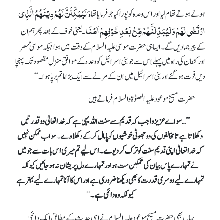
وَ لَیُمَکِّنَنَّ لَہُمۡ دِیۡنَہُمُ الَّذِی
ہوتے ہوتے تھام لیا اور اس وعدہ کو پورا کیا جو فرمایا تھا
ارۡتَضٰی لَہُمۡ وَ لَیُبَدِّلَنَّہُمۡ مِّنۡۢ بَعۡدِ خَوۡفِہِمۡ اَمۡنًا
۔ یعنی خوف کے بعد پھر ہم ان
کے پیر جما دیں گے۔ ایسا ہی حضرت موسیٰ علیہ السلام کے وقت میں ہوا جبکہ موسیٰؑ مصر
اور کنعان کی راہ میں پہلے اِس سے جو بنی اسرائیل کو وعدہ کے موافق منزل مقصود تک پہنچا
دیں فوت ہوگئے اور بنی اسرائیل میں ان کے مرنے سے ایک بڑا ماتم برپا ہوا۔‘‘
حضرت مسیح موعود علیہ الصلوٰة والسلام فرماتے ہیں
’’…سو اے عزیزو! جب کہ قدیم سے سنت اللہ یہی ہے کہ خدا تعالیٰ دو قدرتیں
دکھلاتا ہے تا مخالفوں کی دو جھوٹی خوشیوں کو پامال کر کے دکھلا وے۔ سو اب ممکن نہیں
کہ خداتعالیٰ اپنی قدیم سنت کو ترک کر دیوے۔ اس لیے تم میری اس بات سے جو میں
نے تمہارے پاس بیان کی غمگین مت ہو اور تمہارے دل پریشان نہ ہو جائیں کیونکہ
تمہارے لیے دوسری قدرت کا بھی دیکھنا ضروری ہے اور اس کا آنا تمہارے لیے بہتر ہے
کیونکہ وہ دائمی ہے۔
‘‘
یہاں بھی حضرت مسیح موعود علیہ السلام نے اسی حدیث کے مطابق ایک دائمی