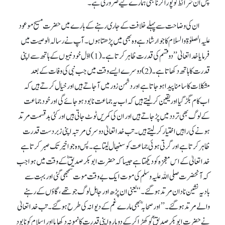
پس ان شرائط کو پورا کرنا بھی ہمارے لیے ضروری ہے۔
ان کی وضاحت سے پہلے خلافت کے جاری رہنے کے بارے میں حضرت مسیح موعود
علیہ الصلوٰة والسلام کا جو ارشاد ہے وہ بھی میں پڑھتا ہوں۔ آپ نے رسالہ الوصیت میں
فرمایا خدا تعالیٰ ’’دو قسم کی قدرت ظاہر کرتا ہے۔ (1) اوّل خود نبیوں کے ہاتھ سے اپنی
قدرت کا ہاتھ دکھاتا ہے۔ (2)دوسرے ایسے وقت میں جب نبی کی وفات کے بعد
مشکلات کا سامنا پیدا ہو جاتا ہے اور دشمن زور میں آجاتے ہیں اور خیال کرتے ہیں کہ
اب کام بگڑ گیا اور یقین کر لیتے ہیں کہ اب یہ جماعت نابود ہو جائے گی اور خود جماعت
کے لوگ بھی تردد میں پڑ جاتے ہیں اور ان کی کمریں ٹوٹ جاتی ہیں اور کئی بدقسمت مرتد
ہونے کی راہیں اختیار کر لیتے ہیں۔ تب خدا تعالیٰ دوسری مرتبہ اپنی زبردست قدرت
ظاہر کرتا ہے اور گرتی ہوئی جماعت کو سنبھال لیتا ہے۔ پس وہ جو اخیر تک صبر کرتا ہے
خدا تعالیٰ کے اس معجزہ کو دیکھتا ہے جیسا کہ حضرت ابوبکر صدیقؓ کے وقت میں ہوا جب
کہ آنحضرت صلی اللہ علیہ وسلم کی موت ایک بے وقت موت سمجھی گئی اور بہت سے
بادیہ نشین نادان مرتد ہوگئے۔‘‘ یعنی ان پڑھ اور جاہل لوگ جو تھے، گاؤں کے رہنے
والے مرتد ہو گئے۔ ’’اور صحابہؓ بھی مارے غم کے دیوانہ کی طرح ہو گئے۔ تب خدا تعالیٰ
نے حضرت ابوبکر صدیقؓ کو کھڑا کر کے دوبارہ اپنی قدرت کا نمونہ دکھایا اور اسلام کو نابود