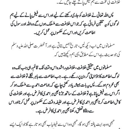
خلافت کی نعمت سے ہم فیض پاتے چلے جائیں گے۔
پس اللہ تعالیٰ نے خلافت کو جاری رکھنے کے لیے اور اس سے فیض پانے کے لیے ہم
لوگوں کو یہ تلقین فرمائی ہے کہ جو اس خلافت سے منسلک ہوں گے وہ اللہ اوررسول کی
اطاعت کریں اور اس کے حکموں پر عمل کریں۔
مسلمانوں میں اب دیکھ لیں، تاریخ ہمیں بتاتی ہے اور آنحضرت صلی اللہ علیہ وسلم
کی جو حدیث ہے اس کے مطابق یہی ہم دیکھتے ہیں کہ
مسلمانوں میں حقیقی خلافت، خلافتِ راشدہ اس وقت تک قائم رہی جب تک وہ
لوگ اطاعت کا جؤا اپنی گردن پر رکھے رہے۔ جب اطاعت سے باہر نکلے تو خلافت سے
بھی محروم ہو گئے۔ پس یہ بات ہمیشہ یاد رکھنی چاہیے کہ جماعت احمدیہ سے منسلک ہو کر
اگر اس سے فیض پانا ہے تو خلافت کے ساتھ جڑنا بھی ہر احمدی کا فرض ہے اور خلافت کی
کامل اطاعت کرنا بھی ہر احمدی کا فرض ہے اور خلیفہ وقت کے حکموں پر عمل کرنا اور اس
سے وفا کا تعلق رکھنا بھی ہر احمدی کا فرض ہے۔
تبھی وہ ہدایت یافتہ بھی ہوگا، تبھی وہ اس سے فیضیاب بھی ہوتا رہے گا جو ایک ایسے