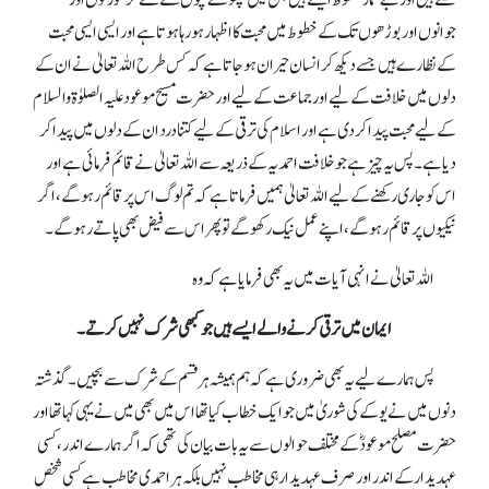
لکھتے ہیں اور بےشمار خطوط ایسے ہیں جن میں چھوٹے بچوں سے لے کر عورتوں اور
جوانوں اور بوڑھوں تک کے خطوط میں محبت کا اظہار ہو رہا ہوتا ہے اور ایسی ایسی محبت
کے نظارے ہیں جسے دیکھ کر انسان حیران ہو جاتا ہے کہ کس طرح اللہ تعالیٰ نے ان کے
دلوں میں خلافت کے لیے اور جماعت کے لیے اور حضرت مسیح موعود علیہ الصلوٰة والسلام
کے لیے محبت پیدا کر دی ہے اور اسلام کی ترقی کے لیے کتنا درد ان کے دلوں میں پیدا کر
دیا ہے۔ پس یہ چیز ہے جو خلافت احمدیہ کے ذریعہ سے اللہ تعالیٰ نے قائم فرمائی ہے اور
اس کو جاری رکھنے کے لیے اللہ تعالیٰ ہمیں فرماتا ہے کہ تم لوگ اس پر قائم رہو گے، اگر
نیکیوں پر قائم رہو گے، اپنے عمل نیک رکھو گے تو پھر اس سے فیض بھی پاتے رہو گے۔
اللہ تعالیٰ نے انہی آیات میں یہ بھی فرمایا ہے کہ وہ
ایمان میں ترقی کرنے والے ایسے ہیں جو کبھی شرک نہیں کرتے۔
پس ہمارے لیے یہ بھی ضروری ہے کہ ہم ہمیشہ ہر قسم کے شرک سے بچیں۔ گذشتہ
دنوں میں نے یوکے کی شوریٰ میں جو ایک خطاب کیا تھا اس میں بھی میں نے یہی کہا تھا اور
حضرت مصلح موعودؓ کے مختلف حوالوں سے یہ بات بیان کی تھی کہ اگر ہمارے اندر،کسی
عہدیدار کے اندر اور صرف عہدیدار ہی مخاطب نہیں بلکہ ہر احمدی مخاطب ہے کسی شخص