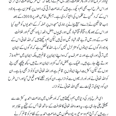
نیا دور شروع ہوا۔ اور پھر خلافت رابعہ میں ہم نے دیکھا کہ کس طرح جماعت ترقی کر گئی
اور اس طرح اب بھی ہم دیکھ رہے ہیں کہ جماعت ترقی کی راہوں پر گامزن ہے۔ باوجود
اس کے کہ دشمن نے ظلموں کی انتہا کر دی ہے۔ آجکل خاص طور پر 2010ء کے بعد
جب مخالفین نے بڑے وسیع پیمانے پر ہماری مسجدوں پر حملہ کر کے احمدیوں کو شہید کیا
اور اس کے بعد پھر وقتاً فوقتاً شہادتیں ہو رہی ہیںبعض دفعہ زیادہ کبھی کم اور خلافت
خامسہ کے دور میں تو بےشمار شہادتیں ہوئی ہیں لیکن ہم دیکھتے ہیں کہ اللہ تعالیٰ اس کے
باوجود لوگوں کے ایمانوں کو متزلزل نہیں کر رہا۔ اللہ کا فضل ہے کہ لوگوں کے ایمان
میں ترقی ہو رہی ہے اور نہ صرف یہ کہ وہ اپنے ایمان پر قائم ہیں بلکہ ایمان میں مضبوط تر
ہوتے چلے جا رہے ہیں۔ ٹھیک ہے بعض لوگ کمزور ایمان ہوتے ہیں، کچھ پیچھے بھی ہٹے
ہوں گے لیکن اکثریت اپنے ایمانوں پر قائم ہے اور اللہ تعالیٰ ان کو نواز بھی رہا ہے۔ ان
کو اللہ تعالیٰ نے اَور اَور ذریعوں سے نوازا ہے۔ ان کو باہر نکلنے کا موقع مل گیا اور اس طرح
ان کو دنیاوی ترقیات سے بھی اللہ تعالیٰ نے نوازا۔
اسی طرح باہر کی دنیا میں ہم دیکھتے ہیں کہ اَور ملکوں میں جماعت احمدیہ کثرت سے
پھیلتی چلی جا رہی ہے۔ یہ وعدہ اللہ تعالیٰ کا خلافت کے ساتھ تھا جس کے نتیجے یہ ظاہر ہو
رہے ہیں کہ آج ہم دو سو تیرہ، چودہ ملکوں میں جماعت احمدیہ کے نظام کو قائم کرنے