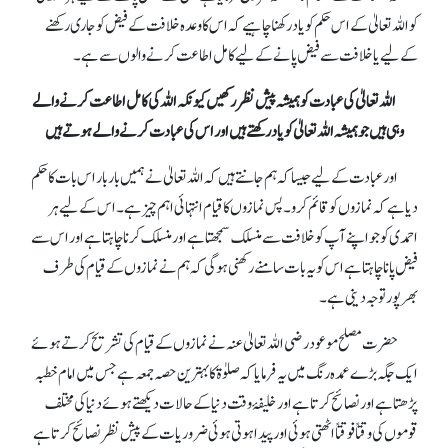
کو اللہ تعالیٰ کے اس حکم کو یاد رکھنا چاہیے کہ اس کا وعدہ خلافت کے فیض کو جاری رکھنے
کے لیے یا خلافت سے فیض پانے کے لیے کامل اطاعت کرنے والوں سے ہے۔
اللہ تعالیٰ کی عبادت کو ہمیشہ پیش نظر رکھیں کیونکہ اللہ کی کامل اطاعت کرنےوالے
وہی ہیں جو ہمیشہ اللہ تعالیٰ کو یاد رکھتے ہیں اور اس کی عبادت کرنے والے ہوتے ہیں
اور عبادت کے لیے جیسا کہ ہم جانتے ہیں کہ اللہ تعالیٰ نے ہمیں بار بار اس بات کا حکم
دیا ہے کہ نمازوں کو قائم کرو۔ پس نمازوں کا قیام انتہائی اہم چیز ہے۔ اس کے لیے ہر
احمدی کو جو اپنے آپ کو خلافت سے منسلک سمجھتا ہے اور منسلک کرنا چاہتا ہے اور اس سے
فیض پانا چاہتا ہے اس کو یہ بات سامنے رکھنی ہو گی کہ ہم نے نمازوں کے قیام کی طرف
بھرپور توجہ دینی ہے۔
حضرت مصلح موعود رضی اللہ تعالیٰ عنہ نے نمازوں کے قیام کی تشریح کرتے ہوئے
ایک جگہ بڑے عمدہ رنگ میں یہ فرمایا کہ صلوٰة کا بہترین حصہ جمعہ ہے جس میں امام خطبہ
پڑھتا ہے اور نصائح کرتا ہے اور خلیفۂ وقت دنیا کے حالات دیکھتے ہوئے دنیا کی مختلف
قوموں کی وقتاً فوقتاً اٹھتی ہوئی اور پیدا ہوتی ہوئی ضروریات کے پیش نظر نصائح کرتا ہے