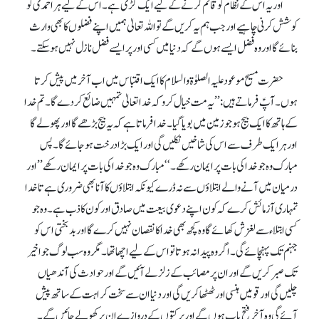
اور یہ اس کے نظام کو قائم کرنے کے لیے ایک کڑی ہے۔ اس کے لیے ہر احمدی کو
کوشش کرنی چاہیے اور جب ہم یہ کریں گے تو اللہ تعالیٰ ہمیں اپنے فضلوں کا بھی وارث
بنائے گااور وہ فضل ایسے ہوں گے کہ دنیا میں کسی اور پر ایسے فضل نازل نہیں ہو سکتے۔
حضرت مسیح موعود علیہ الصلوٰة والسلام کا ایک اقتباس میں اب آخر میں پیش کرتا
ہوں۔ آپؑ فرماتے ہیں: ’’یہ مت خیال کرو کہ خدا تعالیٰ تمہیں ضائع کر دے گا۔ تم خدا
کے ہاتھ کا ایک بیج ہو جو زمین میں بویا گیا۔ خدا فرماتا ہے کہ یہ بیج بڑھے گا اور پھولے گا
اور ہر ایک طرف سے اس کی شاخیں نکلیں گی اور ایک بڑا درخت ہوجائے گا۔ پس
مبارک وہ جو خدا کی بات پر ایمان رکھے۔‘‘مبارک وہ جو خدا کی بات پر ایمان رکھے ’’اور
درمیان میں آنے والے ابتلاؤں سے نہ ڈرے کیونکہ ابتلاؤں کا آنا بھی ضروری ہے تا خدا
تمہاری آزمائش کرے کہ کون اپنے دعوی بیعت میں صادق اور کون کاذب ہے۔ وہ جو
کسی ابتلاء سے لغزش کھائے گا وہ کچھ بھی خدا کا نقصان نہیں کرے گا اور بدبختی اس کو
جہنم تک پہنچائے گی۔ اگر وہ پیدا نہ ہوتا تو اس کے لیے اچھا تھا۔ مگر وہ سب لوگ جو اخیر
تک صبر کریں گے اور ان پر مصائب کے زلزلے آئیں گے اور حوادث کی آندھیاں
چلیں گی اور قومیں ہنسی اور ٹھٹھا کریں گی اور دنیا ان سے سخت کراہت کے ساتھ پیش
آئے گی وہ آخر فتح یاب ہوں گے اور برکتوں کے دروازے ان پر کھولے جائیں گے۔