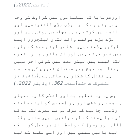
ایڈیشن2022ء)
اورفرمایا کہ مسلمانوں میں گراوٹ کی وجہ
یہی بنی ہے کہ وہ بڑی بڑی کانفرنسیں اور
انجمنیں کرتے ہیں۔ مجلسیں ہوتی ہیں اور
بڑے بڑے بولنے والے لسَّان لیکچررز اپنے
لیکچر پڑھتے ہیں۔ شاعر اپنی قوم کے بارے
میں شعر کہتے ہیں اور ان باتوں پر وہ نعرے
لگا لیتے ہیں لیکن بعد میں کوئی اثر نہیں
ہوتا اور قوم پھر صرف ان نعروں کی وجہ سے
ہی تنزل کا شکار ہو جاتی ہے۔
(ماخوذ از
ملفوظات جلد1صفحہ362۔ایڈیشن 2022ء)
پس یہ وہ تعلیم ہے اور اخلاص کا یہ معیار
ہے جسے ہر شخص اور ہر احمدی کو اپنے سامنے
رکھنا چاہیے کہ صرف ہم نے نعرے لگانے کے
لیے یا پسند کے لیے باتیں نہیں سننی بلکہ
اللہ اور رسول کے واسطے ان پر عمل کرنے کے
لیے باتیں سننی ہیں اور اسی مقصد کے لیے