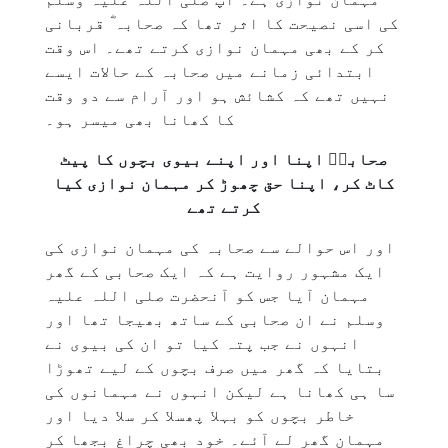
کی اسی نصیحت کا اثر تھا کہ صحابہ ؓ قربانی
کر کے بھی مہمان نوازی کرتے تھے۔ اس وقت
ابتدائی زمانے میں صحابہ کے حالات ایسے
نہیں تھے کہ کشائش ہو اور آرام سے دو وقت
کا کھانا بھی میسر ہو۔
صحابہؓ اپنا اور اپنے بیوی بچوں کا پیٹ
کاٹ کر، اپنا حق چھوڑ کر مہمان نوازی کیا
کرتے تھے
اور اس حوالے سے صحابہ کی مہمان نوازی کی
ایک مشہور روایت ہے کہ ایک صحابی کے گھر
مہمان آیا جس کو آنحضرت صلی اللہ علیہ
وسلم نے ان صحابی کے ساتھ بھیجا تھا اور
انہوں نے جب پتہ کیا تو ان کی بیوی نے
بتایا کہ گھر میں صرف بچوں کے لیے تھوڑا
سا ہی کھانا ہے لیکن انہوں نے مہمانوں کی
خاطر بچوں کو بہلا پھسلا کر سلا دیا اور
مہمان گھر لے آئے۔ خود بھی چراغ بجھا کر