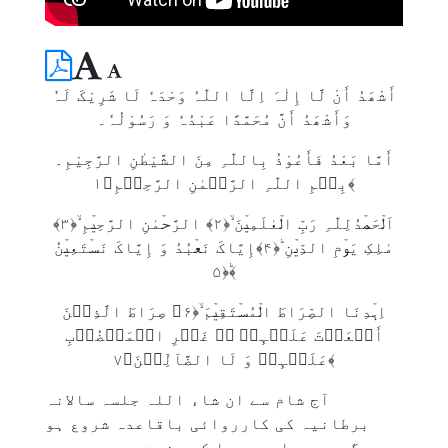
أَشْھَدُ أَنْ لَّا إِلٰہَ اِلَّا اللّٰہُ وَحْدَہٗ لَا شَرِیْکَ لَہٗ
وَأَشْھَدُ أَنَّ مُحَمَّدًا عَبْدُہٗ وَ رَسُوْلُہٗ۔
أَمَّا بَعْدُ فَأَعُوْذُ بِاللّٰہِ مِنَ الشَّیْطٰنِ الرَّجِیْمِ۔
بِسۡمِ اللّٰہِ الرَّحۡمٰنِ الرَّحِیۡمِ﴿۱﴾
اَلۡحَمۡدُلِلّٰہِ رَبِّ الۡعٰلَمِیۡنَ ۙ﴿۲﴾ الرَّحۡمٰنِ الرَّحِیۡمِ ۙ﴿۳﴾
مٰلِکِ یَوۡمِ الدِّیۡنِ ؕ﴿۴﴾إِیَّاکَ نَعۡبُدُ وَ إِیَّاکَ نَسۡتَعِیۡنُ
ؕ﴿۵﴾
اِہۡدِنَا الصِّرَاطَ الۡمُسۡتَقِیۡمَ ۙ﴿۶﴾ صِرَاطَ الَّذِیۡنَ
أَنۡعَمۡتَ عَلَیۡہِمۡ ۬ۙ غَیۡرِ الۡمَغۡضُوۡبِ
عَلَیۡہِمۡ وَ لَا الضَّآلِّیۡنَ﴿۷﴾
آج شام سے ان شاء اللہ جلسہ سالانہ
برطانیہ کی کارروائی باقاعدہ شروع ہو
گی۔ یہ جلسہ جیسا کہ حضرت مسیح موعود