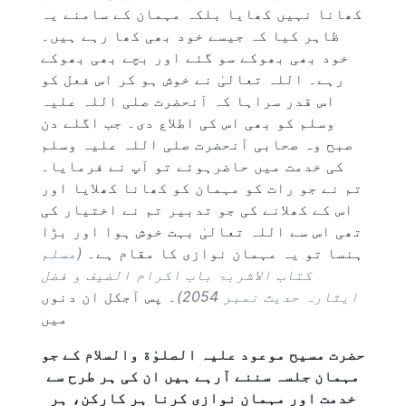
کھانا نہیں کھایا بلکہ مہمان کے سامنے یہ
ظاہر کیا کہ جیسے خود بھی کھا رہے ہیں۔
خود بھی بھوکے سو گئے اور بچے بھی بھوکے
رہے۔ اللہ تعالیٰ نے خوش ہو کر اس فعل کو
اس قدر سراہا کہ آنحضرت صلی اللہ علیہ
وسلم کو بھی اس کی اطلاع دی۔ جب اگلے دن
صبح وہ صحابی آنحضرت صلی اللہ علیہ وسلم
کی خدمت میں حاضرہوئے تو آپ نے فرمایا۔
تم نے جو رات کو مہمان کو کھانا کھلایا اور
اس کے کھلانے کی جو تدبیر تم نے اختیار کی
تھی اس سے اللہ تعالیٰ بہت خوش ہوا اور بڑا
ہنسا تو یہ مہمان نوازی کا مقام ہے۔
(مسلم
کتاب الاشربۃ باب اکرام الضیف و فضل
ایثارہ حدیث نمبر 2054)
۔ پس آجکل ان دنوں
میں
حضرت مسیح موعود علیہ الصلوٰة والسلام کے جو
مہمان جلسہ سننے آرہے ہیں ان کی ہر طرح سے
خدمت اور مہمان نوازی کرنا ہر کارکن، ہر