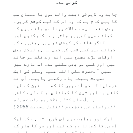
کرنی ہے۔
چاہے وہ ڈیوٹی دینے والے ہوں یا مہمان سب
کا یہی کام ہے کہ وہ اس کے لیے کوشش کریں۔
بعض دفعہ ایسے حالات پیدا ہو جاتے ہیں کہ
کھانے میں کمی ہو جاتی ہے۔ کارکنوں اور
لنگر خانے کی کوشش تو یہی ہوتی ہے کہ
کھانے میں کسی قسم کی کمی نہ ہو لیکن بعض
اوقات بڑے مجمع میں اندازے غلط ہو جاتے
ہیں اور کمی ہو بھی سکتی ہے۔ اس بارے میں
ہمیں آنحضرت صلی اللہ علیہ وسلم کی ایک
نصیحت ہمیشہ یاد رکھنی چاہیے۔ آپ نے
فرمایا کہ دو آدمیوں کا کھانا تین کے لیے
کافی ہے اور تین کا کھانا چار کے لیے کافی
ہے۔
(مسلم کتاب الاشربۃ باب فضیلۃ
المواساۃ فی الطعام القلیل…حدیث 2058 )
ایک اور روایت میں اس طرح آتا ہے کہ ایک
آدمی کا کھانا دو کے لیے اور دو کا چار کے
لیے اور چار کا آٹھ کے لیے کافی ہے۔
(مسلم