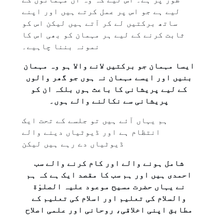
لیے ہے جو اس پر عمل کرتے ہیں اور اپنے
ساتھ برکتیں لے کر آتے ہیں لیکن اس کو
ثابت کرنے کے لیے ہر مہمان کو بھی اس کا
نمونہ بننا چاہیے۔
ایسا مہمان جو برکتیں لانے والا ہو وہ مہمان
بنیں اور ایسے مہمان نہ ہوں جو گھر والوں
کے لیے پریشانی کا باعث ہوں بلکہ ان کو
پریشانی سے نکالنے والے ہوں۔
ہم یہاں آئے ہیں تو جلسے کے تحت ایک
انتظام ہے اور ڈیوٹیاں دینے والے
ڈیوٹیاں دے رہے ہیں لیکن
شامل ہونے والے اور کام کرنے والے سب
احمدی ہیں اور ہم سب کا مقصد ایک ہے کہ ہم
نے یہاں حضرت مسیح موعود علیہ الصلوٰة
والسلام کی تعلیم اور اسلام کی تعلیم کے
مطابق اپنی اخلاقی، روحانی اور علمی اصلاح