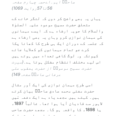
صاحبؓ ایم۔اےحصہ چہارم صفحہ
56تا57روایت 1069)
یہاں یہ بھی واضح کر دوں کہ لنگر خانے کے
متعلق حضرت مسیح موعود علیہ الصلوٰة
والسلام کا جویہ ارشاد ہے کہ ایسے مہمانوں
کی مہمان نوازی کرو وہاں یہ بھی ارشاد ہے
کہ جلسہ کے دوران ایک ہی طرح کا کھانا پکا
کرے جو تمام مہمانوں کو کھلایا جائے
کیونکہ وہ لوگ کافی تعداد میں ہوتے ہیں
اس لیے مختلف انتظام مشکل ہوتا ہے۔
(سیرت
حضرت مسیح موعودؑ از حضرت یعقوب علی
عرفانی صاحبؓ صفحہ149)
اسی طرح مہمان نوازی کی ایک اَور مثال
حضرت مفتی محمد صادق صاحبؓ بیان کرتے
ہیں۔ کہتے ہیں مجھے یاد ہے ایک دفعہ مَیں
لاہور سے قادیان آیا ہوا تھا۔ غالباً 1897ء
یا 1898ء کا واقعہ ہو گا۔ مجھے حضرت صاحب
نے مسجد مبارک میں بٹھایا جو اس وقت ایک