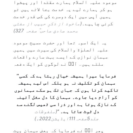
موعود علیہ السلام ہمارے مقتدا اور پیشوا
ہو کر ہمارے لیے یہ خدمت بجا لاتے ہیں تو
ہمیں آپس میں ایک دوسرے کی کس قدر خدمت
کرنی چاہیے۔
(ماخوذ از ذکرِ حبیب از مفتی
محمد صادق صاحب ؓ صفحہ 327)
یہ ایک اسوہ تھا اور حضرت مسیح موعود
علیہ الصلوٰة والسلام کی سیرت میں ہمیں
مہمان نوازی کے ایسے بہت سارے واقعات
ملتے ہیں۔ آپؑ نے لوگوں کو ایک دفعہ
’’فرمایا میرا ہمیشہ خیال رہتا ہے کہ کسی
مہمان کو تکلیف نہ ہو بلکہ اس لیے ہمیشہ
تاکید کرتا ہوں کہ جہاں تک ہو سکے مہمانوں
کو آرام دیا جاوے۔ مہمان کا دل مثل آئینہ
کے نازک ہوتا ہے اور ذرا سی ٹھیس لگنے سے
دل ٹوٹ جاتا ہے۔
‘‘
(ملفوظات
جلد5صفحہ111ایڈیشن2022ء)
پھر آپؑ نے فرمایا کہ بعض مہمان بہت