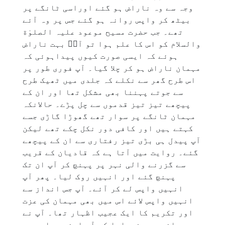
وجہ سے وہ ناراض ہو گئے اوراسی ٹانگے پر
بیٹھ کر واپس روانہ ہو گئے جس پر وہ آئے
تھے۔ جب حضرت مسیح موعود علیہ الصلوٰة
والسلام کو اس کا علم ہوا تو آپؑ بہت ناراض
ہوئے کہ ایسی صورت کیوں پیداہوئی کہ
مہمان ناراض ہو کر چلا گیا۔ آپ فوری طور پر
اس طرح گھر سے نکلے کہ جلدی میں ٹھیک طرح
سے جوتے پہننا بھی مشکل تھا اور ان کے
پیچھے تیز تیز قدموں سے چل پڑے۔ حالانکہ
مہمان ٹانگے پر سوار تھے گھوڑا گاڑی جسے
کہتے ہیں اور کافی دور نکل چکے تھے لیکن
آپ پیدل ہی بڑی تیز رفتاری سے ان کے پیچھے
گئے۔ روایت میں آتا ہے کہ قادیان کے قریب
سے گزرنے والی نہر پر پہنچ کر آپ ان تک
پہنچ گئے اور انہیں روک لیا۔ پھر آپ
انہیں واپس لے کر آئے۔ آپ جس انداز سے
انہیں واپس لائے اس میں بھی مہمان کی عزت
اور تکریم کا ایک عجیب اظہار تھا۔ آپ نے
مہمانوں سے فرمایا کہ آپ اپنی سواری پر