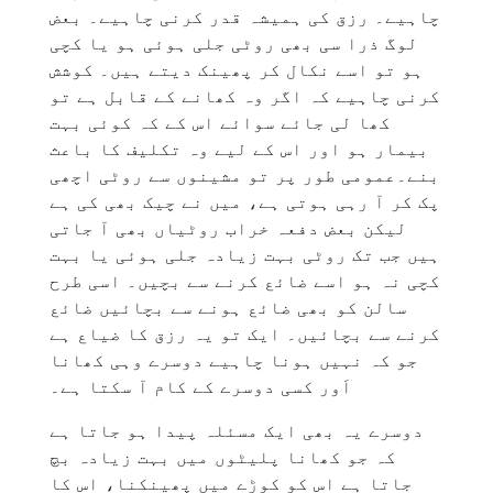
چاہیے۔ رزق کی ہمیشہ قدر کرنی چاہیے۔ بعض
لوگ ذرا سی بھی روٹی جلی ہوئی ہو یا کچی
ہو تو اسے نکال کر پھینک دیتے ہیں۔ کوشش
کرنی چاہیے کہ اگر وہ کھانے کے قابل ہے تو
کھا لی جائے سوائے اس کے کہ کوئی بہت
بیمار ہو اور اس کے لیے وہ تکلیف کا باعث
بنے۔عمومی طور پر تو مشینوں سے روٹی اچھی
پک کر آ رہی ہوتی ہے، میں نے چیک بھی کی ہے
لیکن بعض دفعہ خراب روٹیاں بھی آ جاتی
ہیں جب تک روٹی بہت زیادہ جلی ہوئی یا بہت
کچی نہ ہو اسے ضائع کرنے سے بچیں۔ اسی طرح
سالن کو بھی ضائع ہونے سے بچائیں ضائع
کرنے سے بچائیں۔ ایک تو یہ رزق کا ضیاع ہے
جو کہ نہیں ہونا چاہیے دوسرے وہی کھانا
اَور کسی دوسرے کے کام آ سکتا ہے۔
دوسرے یہ بھی ایک مسئلہ پیدا ہو جاتا ہے
کہ جو کھانا پلیٹوں میں بہت زیادہ بچ
جاتا ہے اس کو کوڑے میں پھینکنا، اس کا