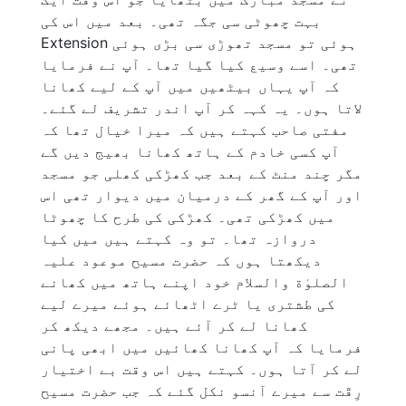
بہت چھوٹی سی جگہ تھی۔ بعد میں اس کی
Extension ہوئی تو مسجد تھوڑی سی بڑی ہوئی
تھی۔ اسے وسیع کیا گیا تھا۔ آپ نے فرمایا
کہ آپ یہاں بیٹھیں میں آپ کے لیے کھانا
لاتا ہوں۔ یہ کہہ کر آپ اندر تشریف لے گئے۔
مفتی صاحب کہتے ہیں کہ میرا خیال تھا کہ
آپ کسی خادم کے ہاتھ کھانا بھیج دیں گے
مگر چند منٹ کے بعد جب کھڑکی کھلی جو مسجد
اور آپ کے گھر کے درمیان میں دیوار تھی اس
میں کھڑکی تھی۔ کھڑکی کی طرح کا چھوٹا
دروازہ تھا۔ تو وہ کہتے ہیں میں کیا
دیکھتا ہوں کہ حضرت مسیح موعود علیہ
الصلوٰة والسلام خود اپنے ہاتھ میں کھانے
کی طشتری یا ٹرے اٹھائے ہوئے میرے لیے
کھانا لے کر آئے ہیں۔ مجھے دیکھ کر
فرمایا کہ آپ کھانا کھائیں میں ابھی پانی
لے کر آتا ہوں۔ کہتے ہیں اس وقت بے اختیار
رِقّت سے میرے آنسو نکل گئے کہ جب حضرت مسیح