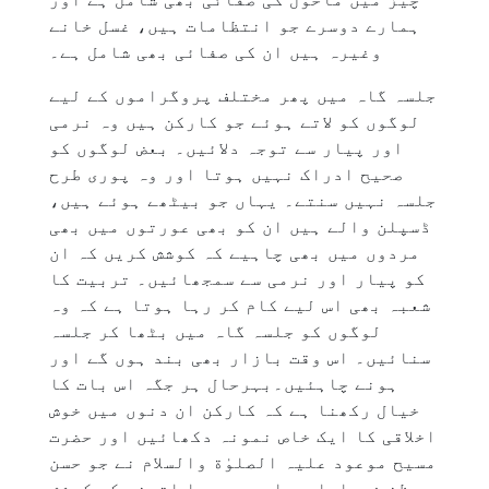
ہمارے دوسرے جو انتظامات ہیں، غسل خانے
وغیرہ ہیں ان کی صفائی بھی شامل ہے۔
جلسہ گاہ میں پھر مختلف پروگراموں کے لیے
لوگوں کو لاتے ہوئے جو کارکن ہیں وہ نرمی
اور پیار سے توجہ دلائیں۔ بعض لوگوں کو
صحیح ادراک نہیں ہوتا اور وہ پوری طرح
جلسہ نہیں سنتے۔ یہاں جو بیٹھے ہوئے ہیں،
ڈسپلن والے ہیں ان کو بھی عورتوں میں بھی
مردوں میں بھی چاہیے کہ کوشش کریں کہ ان
کو پیار اور نرمی سے سمجھائیں۔ تربیت کا
شعبہ بھی اس لیے کام کر رہا ہوتا ہے کہ وہ
لوگوں کو جلسہ گاہ میں بٹھا کر جلسہ
سنائیں۔ اس وقت بازار بھی بند ہوں گے اور
ہونے چاہئیں۔بہرحال ہر جگہ اس بات کا
خیال رکھنا ہے کہ کارکن ان دنوں میں خوش
اخلاقی کا ایک خاص نمونہ دکھائیں اور حضرت
مسیح موعود علیہ الصلوٰة والسلام نے جو حسن
ظن فرمایا ہے اس پر پورا اترنے کی کوشش