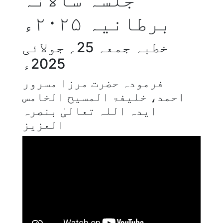
برطانیہ ۲۰۲۵ء
خطبہ جمعہ 25؍ جولائی
2025ء
فرمودہ حضرت مرزا مسرور
احمد، خلیفۃ المسیح الخامس
ایدہ اللہ تعالیٰ بنصرہ
العزیز