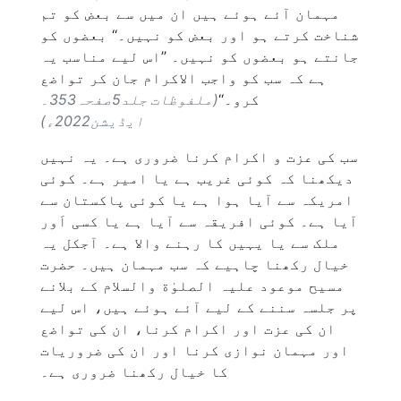
مہمان آئے ہوئے ہیں ان میں سے بعض کو تم
شناخت کرتے ہو اور بعض کو نہیں۔‘‘ بعضوں کو
جانتے ہو بعضوں کو نہیں۔ ’’اس لیے مناسب یہ
ہے کہ سب کو واجب الاکرام جان کر تواضع
کرو۔‘‘
(ملفوظات جلد5صفحہ353۔
ایڈیشن2022ء)
سب کی عزت و اکرام کرنا ضروری ہے۔ یہ نہیں
دیکھنا کہ کوئی غریب ہے یا امیر ہے۔ کوئی
امریکہ سے آیا ہوا ہے یا کوئی پاکستان سے
آیا ہے۔ کوئی افریقہ سے آیا ہے یا کسی اَور
ملک سے یا یہیں کا رہنے والا ہے۔ آجکل یہ
خیال رکھنا چاہیے کہ سب مہمان ہیں۔ حضرت
مسیح موعود علیہ الصلوٰة والسلام کے بلانے
پر جلسہ سننے کے لیے آئے ہوئے ہیں، اس لیے
ان کی عزت اور اکرام کرنا، ان کی تواضع
اور مہمان نوازی کرنا اور ان کی ضروریات
کا خیال رکھنا ضروری ہے۔