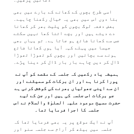
اسی طرح بچوں کے کھانے کے بارے میں بھی
بتا دوں اس میں بھی یہ خیال رکھنا چاہیے۔
بعض دفعہ لوگ بچوں کو پلیٹ بھر کر کھانا
دے دیتے ہیں اور بچے اتنا کھا نہیں سکتے
جس سے کھانا ضائع ہو جاتا ہے۔ تو یہاں بھی
جیسا میں پہلے کہہ آیا ہوں کھانا ضائع
ہونے سے بچائیں اور بچوں کو تھوڑا تھوڑا
ڈال کر دیں چاہے بار بار ڈال کر دینا پڑے۔
ہمیشہ یاد رکھیں کہ جلسہ کے مقصد کو آپ نے
پورا کرنا ہے اور ان برکات کو سمیٹنے اور
ان سے اپنی جھولیاں بھرنے کی کوشش کرنی ہے
جو برکات اس جلسہ کی ہیں اور جن کے لیے
حضرت مسیح موعود علیہ الصلوٰة والسلام نے اس
جلسہ کا اجرا فرمایا تھا۔
آپ نے ایک موقع پر یہ بھی فرمایا تھا کہ
جلسہ میں بیٹھ کر آرام سے جلسہ سنو اور