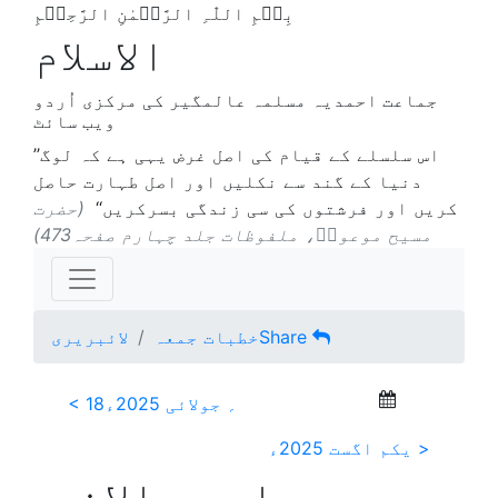
بِسۡمِ اللّٰہِ الرَّحۡمٰنِ الرَّحِیۡمِ
الاسلام
جماعت احمدیہ مسلمہ عالمگیر کی مرکزی اُردو
ویب سائٹ
’’اس سلسلے کے قیام کی اصل غرض یہی ہے کہ لوگ
دنیا کے گند سے نکلیں اور اصل طہارت حاصل
کریں اور فرشتوں کی سی زندگی بسرکریں‘‘
(حضرت
مسیح موعودؑ، ملفوظات جلد چہارم صفحہ473)
Share
خطبات جمعہ
لائبریری
< 18؍ جولائی 2025ء
یکم اگست 2025ء >
جلسہ سالانہ