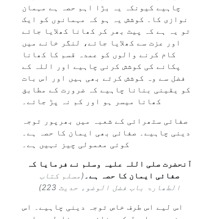
چاہیے کیونکہ یہ بڑا اہم حصہ ہے مہمان
نوازی کا۔ کوشش یہ ہو کہ مہمانوں کو ایک
تو یہ ہے کہ پیٹ بھر کر کھانا کھلایا جائے
اور عزت سے کھلایا جائے، لنگر خانے میں
کام کرنے والوں کو عمدہ قسم کا کھانا
پکانے کی کوشش کرنی چاہیے اور اللہ کے
فضل سے وہ کوشش کرتے بھی ہیں اور اس بات
کو یقینی بنانا چاہیے کہ ضرورت کے مطابق
کھانا میسر ہو اور کم نہ پڑ جائے۔
صفائی ستھرائی کے شعبہ میں بھرپور توجہ
دینی چاہیے۔ صفائی بھی ایمان کا حصہ ہے۔
کوئی معمولی چیز نہیں ہے۔
آنحضرت صلی اللہ علیہ وسلم نے فرمایا کہ
صفائی ایمان کا حصہ ہے۔
(مسلم کتاب
الطھارۃ باب فضل الوضوء حدیث 223)
اس لیے اس طرف خاص توجہ دینی چاہیے۔ اس
چیز میں ماحول کی صفائی بھی شامل ہے اور