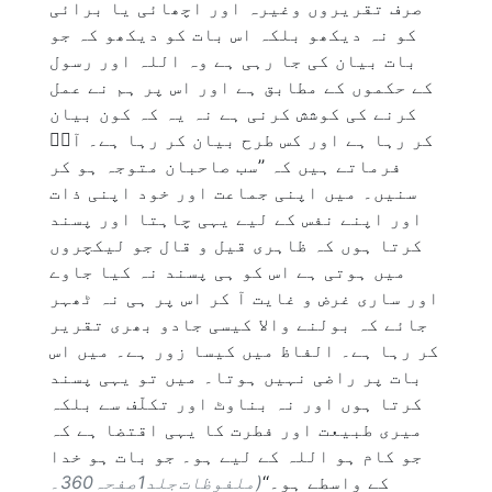
صرف تقریروں وغیرہ اور اچھائی یا برائی
کو نہ دیکھو بلکہ اس بات کو دیکھو کہ جو
بات بیان کی جا رہی ہے وہ اللہ اور رسول
کے حکموں کے مطابق ہے اور اس پر ہم نے عمل
کرنے کی کوشش کرنی ہے نہ یہ کہ کون بیان
کر رہا ہے اور کس طرح بیان کر رہا ہے۔ آپؑ
فرماتے ہیں کہ ’’سب صاحبان متوجہ ہو کر
سنیں۔ میں اپنی جماعت اور خود اپنی ذات
اور اپنے نفس کے لیے یہی چاہتا اور پسند
کرتا ہوں کہ ظاہری قیل و قال جو لیکچروں
میں ہوتی ہے اس کو ہی پسند نہ کیا جاوے
اور ساری غرض و غایت آ کر اس پر ہی نہ ٹھہر
جائے کہ بولنے والا کیسی جادو بھری تقریر
کر رہا ہے۔ الفاظ میں کیسا زور ہے۔ میں اس
بات پر راضی نہیں ہوتا۔ میں تو یہی پسند
کرتا ہوں اور نہ بناوٹ اور تکلّف سے بلکہ
میری طبیعت اور فطرت کا یہی اقتضا ہے کہ
جو کام ہو اللہ کے لیے ہو۔ جو بات ہو خدا
کے واسطے ہو۔‘‘
(ملفوظات جلد1صفحہ360۔