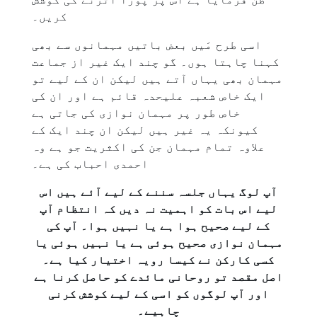
کریں۔
اسی طرح مَیں بعض باتیں مہمانوں سے بھی
کہنا چاہتا ہوں۔ گو چند ایک غیر از جماعت
مہمان بھی یہاں آتے ہیں لیکن ان کے لیے تو
ایک خاص شعبہ علیحدہ قائم ہے اور ان کی
خاص طور پر مہمان نوازی کی جاتی ہے
کیونکہ یہ غیر ہیں لیکن ان چند ایک کے
علاوہ تمام مہمان جن کی اکثریت جو ہے وہ
احمدی احباب کی ہے۔
آپ لوگ یہاں جلسہ سننے کے لیے آئے ہیں اس
لیے اس بات کو اہمیت نہ دیں کہ انتظام آپ
کے لیے صحیح ہوا ہے یا نہیں ہوا۔ آپ کی
مہمان نوازی صحیح ہوئی ہے یا نہیں ہوئی یا
کسی کارکن نے کیسا رویہ اختیار کیا ہے۔
اصل مقصد تو روحانی مائدے کو حاصل کرنا ہے
اور آپ لوگوں کو اسی کے لیے کوشش کرنی
چاہیے۔