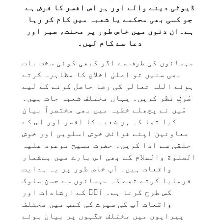
ڈیوٹی دینے والے اور ہر اس افسر کا فرض ہے
جو کسی بھی محکمے یا شعبہ میں کام کر رہا
ہے۔ان دنوں میں خاص طور پر محنت، صبر اور
دعا سے کام لیں۔
مہمانوں کی طرف سے اگر کبھی کوئی سخت بات
بھی سنیں تو اعلیٰ اخلاق کا مظاہرہ کرتے
ہوئے اللہ تعالیٰ کی رضا حاصل کرنے کے لیے
صَرفِ نظر کریں۔ یہاں مختلف شعبہ جات ہیں۔
مَیں نے پچھلے خطبہ میں بھی مختصراً بیان
کیا تھا کہ ہر شعبہ کا افسر اور اس کے
معاونین اپنے فرائض خوش اسلوبی اور خوش
خلقی سے ادا کریں۔ حضرت مسیح موعود علیہ
الصلوٰة والسلام کے بھی اس بارے میں بےشمار
واقعات ہیں۔ آپ خاص طور پر یہ ہدایت
فرمایا کرتے تھے کہ مہمانوں سے حسن سلوک
کس طرح کرنا ہے۔ آپؑ کے ارشادات اور
واقعات آپ کی سیرت کی کتب میں مختلف
پیرایوں میں مختلف جگہوں پر بیان ہوئے