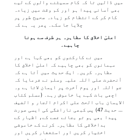
میں ڈالیں تا کہ کام سمیٹنے والوں کے لیے
بھی آسانی پیدا ہو اور کم وقت میں زیادہ
کام کر کے انتظام کو زیادہ صحیح طور پر
چلایا جا سکے۔ پھر یہ ہے کہ
اعلیٰ اخلاق کا مظاہرہ ہر طرف سے ہونا
چاہیے۔
میں نے کارکنوں کو بھی کہا ہے اور
مہمانوں کو بھی چاہیے کہ اعلیٰ اخلاق کا
مظاہرہ کریں۔ ایک حدیث میں آتا ہے کہ
آنحضرت صلی اللہ علیہ وسلم نے فرمایا کہ
جو اللہ اور یوم آخرت پر ایمان لاتا ہے وہ
اچھی بات کہے یا خاموش رہے۔ (مسلم کتاب
الایمان باب الحث علی اکرام الجار و الضیف
… حدیث 47) پس کبھی ناراضگی کی ایسی صورت
پیدا بھی ہو تو بجائے غصے کے، اظہار کے
بداخلاقی کا مظاہرہ کرنے کے خاموشی
اختیار کریں اور استغفار کریں اور
دعائیں پڑھیں۔