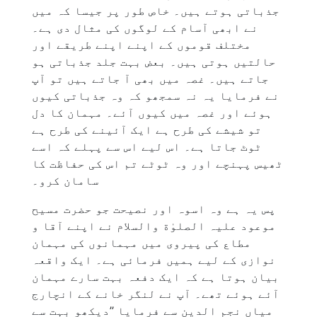
جذباتی ہوتے ہیں۔ خاص طور پر جیسا کہ میں
نے ابھی آسام کے لوگوں کی مثال دی ہے۔
مختلف قوموں کے اپنے اپنے طریقے اور
حالتیں ہوتی ہیں۔ بعض بہت جلد جذباتی ہو
جاتے ہیں۔ غصہ میں بھی آ جاتے ہیں تو آپ
نے فرمایا یہ نہ سمجھو کہ وہ جذباتی کیوں
ہوئے اور غصہ میں کیوں آئے۔ مہمان کا دل
تو شیشے کی طرح ہے ایک آئینے کی طرح ہے
ٹوٹ جاتا ہے۔ اس لیے اس سے پہلے کہ اسے
ٹھیس پہنچے اور وہ ٹوٹے تم اس کی حفاظت کا
سامان کرو۔
پس یہ ہے وہ اسوہ اور نصیحت جو حضرت مسیح
موعود علیہ الصلوٰة والسلام نے اپنے آقا و
مطاع کی پیروی میں مہمانوں کی مہمان
نوازی کے لیے ہمیں فرمائی ہے۔ ایک واقعہ
بیان ہوتا ہے کہ ایک دفعہ بہت سارے مہمان
آئے ہوئے تھے۔ آپ نے لنگر خانے کے انچارج
میاں نجم الدین سے فرمایا ’’دیکھو بہت سے