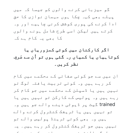
گو میزبانی کرنے والوں کو جیسا کہ میں
پہلے بھی کہہ چکا ہوں مہمان نوازی کا حق
ادا کرنے کی پوری کوشش کرنی چاہیے اور وہ
کرتے ہیں لیکن اسی طرح شامل ہونے والوں
کا بھی یہ کام ہے کہ
اگر کارکنان میں کوئی کمزوریاں یا
کوتاہیاں یا کمیاں رہ گئی ہوں تو اُن سے صَرفِ
نظر کریں۔
ان میں سے جو کوئی صفائی کے محکمے میں کام
کر رہے ہیں وہ کوئی تربیت یافتہ لوگ تو
نہیں ہیں یا ڈسپلن کے محکمے میں جو کام کر
رہے ہیں وہ پولیس کے کارکن تو نہیں ہیں یا
گیٹ پر ڈیوٹی دینے والے جو ہیں وہ trained
تو نہیں ہیں یا ٹریفک کنٹرول کرنے والے
ہیں وہ بھی کوئی ٹرینڈ پولیس والے تو
نہیں ہیں جو ٹریفک کنٹرول کر رہے ہیں۔ یہ
سب لوگ والنٹیئر ہیں مہمانوں کی خدمت کے