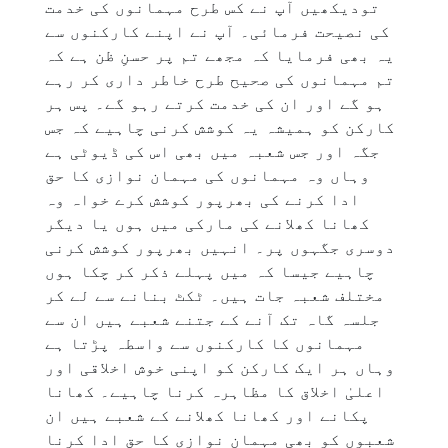
تودیکھیں آپ نے کس طرح مہمانوں کی خدمت
کی نصیحت فرمائی۔ آپ نے اپنے کارکنوں سے
یہ بھی فرمایا کہ مجھے تم پر حسنِ ظن ہے کہ
تم مہمانوں کی صحیح طرح خاطر داری کر رہے
ہو گے اور ان کی خدمت کرتے رہو گے۔ پس ہر
کارکن کو ہمیشہ یہ کوشش کرنی چاہیے کہ جس
جگہ اور جس شعبہ میں بھی اس کی ڈیوٹی ہے
وہاں وہ مہمانوں کی مہمان نوازی کا حق
ادا کرنے کی بھرپور کوشش کرے خواہ وہ
کھانا کھلانے کی مارکی میں ہوں یا دیگر
دوسری جگہوں پر۔ انہیں بھرپور کوشش کرنی
چاہیے جیسا کہ میں پہلے ذکر کر چکا ہوں
مختلف شعبہ جات ہیں۔ ٹکٹ بنانے سے لے کر
جلسہ گاہ تک آنے کے جتنے شعبے ہیں ان سے
مہمانوں کا کارکنوں سے واسطہ پڑتا ہے
وہاں ہر ایک کارکن کو اپنی خوش اخلاقی اور
اعلیٰ اخلاق کا مظاہرہ کرنا چاہیے۔ کھانا
پکانے اور کھانا کھلانے کے شعبے ہیں ان
شعبوں کو بھی مہمان نوازی کا حق ادا کرنا