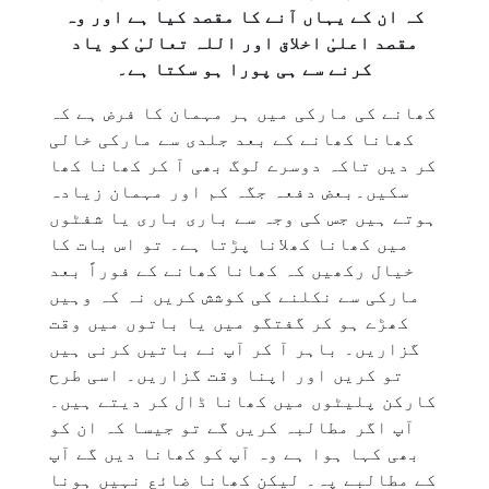
کہ ان کے یہاں آنے کا مقصد کیا ہے اور وہ
مقصد اعلیٰ اخلاق اور اللہ تعالیٰ کو یاد
کرنے سے ہی پورا ہو سکتا ہے۔
کھانے کی مارکی میں ہر مہمان کا فرض ہے کہ
کھانا کھانے کے بعد جلدی سے مارکی خالی
کر دیں تاکہ دوسرے لوگ بھی آ کر کھانا کھا
سکیں۔بعض دفعہ جگہ کم اور مہمان زیادہ
ہوتے ہیں جس کی وجہ سے باری باری یا شفٹوں
میں کھانا کھلانا پڑتا ہے۔ تو اس بات کا
خیال رکھیں کہ کھانا کھانے کے فوراً بعد
مارکی سے نکلنے کی کوشش کریں نہ کہ وہیں
کھڑے ہو کر گفتگو میں یا باتوں میں وقت
گزاریں۔ باہر آ کر آپ نے باتیں کرنی ہیں
تو کریں اور اپنا وقت گزاریں۔ اسی طرح
کارکن پلیٹوں میں کھانا ڈال کر دیتے ہیں۔
آپ اگر مطالبہ کریں گے تو جیسا کہ ان کو
بھی کہا ہوا ہے وہ آپ کو کھانا دیں گے آپ
کے مطالبے پہ۔ لیکن کھانا ضائع نہیں ہونا