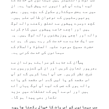
لیے اپنے آپ کو انہوں نے پیش کیا ہے۔ ان
میں سے بعض سیکنڈری سکول کے بچے ہیں۔ بعض
یونیورسٹیوں کے نوجوان طالب علم ہیں۔
کچھ دوسرے پیشوں سے تعلق رکھنے والے لوگ
ہیں اور اچھے خاصے پیشوں میں کام کرنے
والے اور اچھی پوزیشنوں والے لوگ ہیں۔ یہ
سب ایک جذبے سے خدمت کر رہے ہیں کہ ہم نے
حضرت مسیح موعود علیہ الصلوٰة والسلام کے
مہمانوں کی خدمت کرنی ہے۔
پس!ان کے جذبے کو سراہتے ہوئے ان سے
بھرپور تعاون کریں اور ان کی کمزوریوں سے
صَرفِ نظر کریں۔ جب آپ ایسا کریں گے تو آپ
اس مقصد کو پا لیں گے، اس مقصد کو پانے
والے ہوں گے جس کے لیے آپ لوگ یہاں آئے
ہیں اور اس سے آپس کے تعلقات میں مزید
نکھار بھی پیدا ہو گا۔
سب مہمانوں کو اس بات کا خیال رکھنا چاہیے