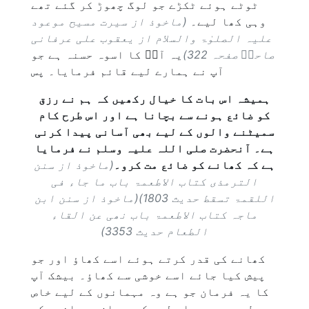
ٹوٹے ہوئے ٹکڑے جو لوگ چھوڑ کر گئے تھے
وہی کھا لیے۔
(ماخوذ از سیرت مسیح موعود
علیہ الصلوٰۃ والسلام از یعقوب علی عرفانی
صاحبؓ صفحہ 322)
یہ آپؑ کا اسوہ حسنہ ہے جو
آپ نے ہمارے لیے قائم فرمایا۔ پس
ہمیشہ اس بات کا خیال رکھیں کہ ہم نے رزق
کو ضائع ہونے سے بچانا ہے اور اس طرح کام
سمیٹنے والوں کے لیے بھی آسانی پیدا کرنی
ہے۔ آنحضرت صلی اللہ علیہ وسلم نے فرمایا
ہے کہ کھانے کو ضائع مت کرو۔
(ماخوذ از سنن
الترمذی کتاب الاطعمۃ باب ما جاء فی
اللقمۃ تسقط حدیث 1803)(ماخوذ از سنن ابن
ماجہ کتاب الاطعمۃ باب نھی عن القاء
الطعام حدیث 3353)
کھانے کی قدر کرتے ہوئے اسے کھاؤ اور جو
پیش کیا جائے اسے خوشی سے کھاؤ۔ بیشک آپ
کا یہ فرمان جو ہے وہ مہمانوں کے لیے خاص
طور پر ہے۔ اس لیے کہ وہ ان مہمانوں کے