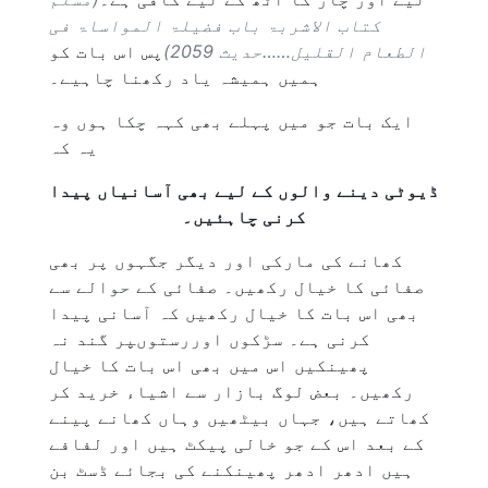
کتاب الاشربۃ باب فضیلۃ المواساۃ فی
الطعام القلیل……حدیث 2059)
پس اس بات کو
ہمیں ہمیشہ یاد رکھنا چاہیے۔
ایک بات جو میں پہلے بھی کہہ چکا ہوں وہ
یہ کہ
ڈیوٹی دینے والوں کے لیے بھی آسانیاں پیدا
کرنی چاہئیں۔
کھانے کی مارکی اور دیگر جگہوں پر بھی
صفائی کا خیال رکھیں۔ صفائی کے حوالے سے
بھی اس بات کا خیال رکھیں کہ آسانی پیدا
کرنی ہے۔ سڑکوں اوررستوںپر گند نہ
پھینکیں اس میں بھی اس بات کا خیال
رکھیں۔ بعض لوگ بازار سے اشیاء خرید کر
کھاتے ہیں، جہاں بیٹھیں وہاں کھانے پینے
کے بعد اس کے جو خالی پیکٹ ہیں اور لفافے
ہیں ادھر ادھر پھینکنے کی بجائے ڈسٹ بن