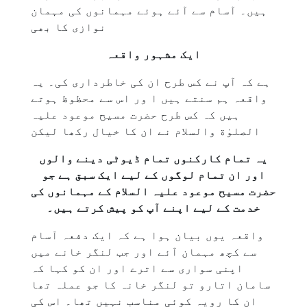
ہیں۔ آسام سے آئے ہوئے مہمانوں کی مہمان
نوازی کا بھی
ایک مشہور واقعہ
ہے کہ آپ نے کس طرح ان کی خاطرداری کی۔ یہ
واقعہ ہم سنتے ہیں ا ور اس سے محظوظ ہوتے
ہیں کہ کس طرح حضرت مسیح موعود علیہ
الصلوٰة والسلام نے ان کا خیال رکھا لیکن
یہ تمام کارکنوں تمام ڈیوٹی دینے والوں
اور ان تمام لوگوں کے لیے ایک سبق ہے جو
حضرت مسیح موعود علیہ السلام کے مہمانوں کی
خدمت کے لیے اپنے آپ کو پیش کرتے ہیں۔
واقعہ یوں بیان ہوا ہے کہ ایک دفعہ آسام
سے کچھ مہمان آئے اور جب لنگر خانے میں
اپنی سواری سے اترے اور ان کو کہا کہ
سامان اتارو تو لنگر خانہ کا جو عملہ تھا
ان کا رویہ کوئی مناسب نہیں تھا۔ اس کی