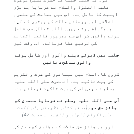
علیہ الصلوٰة والسلام نے فرمایا ہے بڑی
اہمیت کا حامل ہے۔ اس میں جماعت کی علمی،
اخلاقی اور روحانی حالت کی بہتری کے لیے
پروگرام ہوتے ہیں۔ اللہ تعالیٰ سب شامل
ہونے والوں کو اس سے بھرپور فائدہ اٹھانے
کی توفیق عطا فرمائے۔ اس وقت مَیں
جلسہ میں ڈیوٹی دینے والوں اور شامل ہونے
والوں سے کچھ باتیں
کروں گا۔اسلام میں مہمانوں کی عزت و تکریم
کی بہت تاکید ہے۔ آنحضرت صلی اللہ علیہ
وسلم نے بھی اس کی بہت تاکید فرمائی ہے۔
آپ صلی اللہ علیہ وسلم نے فرمایا مہمان کو
جائز حق دو۔
(مسلم کتاب الایمان باب الحث
علی اکرام الجار و الضیف … حدیث 47)
اور یہ جائز حق حالات کے مطابق کچھ دن کی
مہمان نوازی ہے۔ آپ صلی اللہ علیہ وسلم