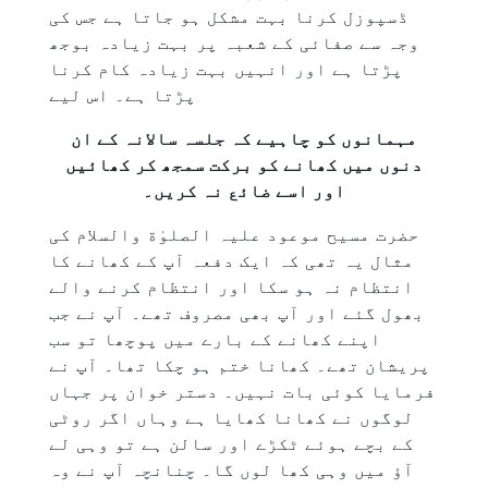
ڈسپوزل کرنا بہت مشکل ہو جاتا ہے جس کی
وجہ سے صفائی کے شعبہ پر بہت زیادہ بوجھ
پڑتا ہے اور انہیں بہت زیادہ کام کرنا
پڑتا ہے۔ اس لیے
مہمانوں کو چاہیے کہ جلسہ سالانہ کے ان
دنوں میں کھانے کو برکت سمجھ کر کھائیں
اور اسے ضائع نہ کریں۔
حضرت مسیح موعود علیہ الصلوٰة والسلام کی
مثال یہ تھی کہ ایک دفعہ آپ کے کھانے کا
انتظام نہ ہو سکا اور انتظام کرنے والے
بھول گئے اور آپ بھی مصروف تھے۔ آپ نے جب
اپنے کھانے کے بارے میں پوچھا تو سب
پریشان تھے۔ کھانا ختم ہو چکا تھا۔ آپ نے
فرمایا کوئی بات نہیں۔ دستر خوان پر جہاں
لوگوں نے کھانا کھایا ہے وہاں اگر روٹی
کے بچے ہوئے ٹکڑے اور سالن ہے تو وہی لے
آؤ میں وہی کھا لوں گا۔ چنانچہ آپ نے وہ