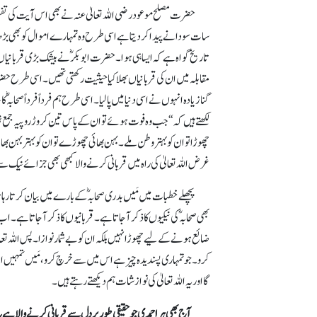
حضرت مصلح موعود رضی اللہ تعالیٰ عنہ نے بھی اس آیت کی تفسی
سات سو دانے پیدا کردیتا ہے اسی طرح وہ تمہارے اموال کو بھی بڑھائے گا
تاریخ گواہ ہے کہ ایسا ہی ہوا۔ حضرت ابوبکر ؓ نے بیشک بڑی قربانیاں ک
مقابلہ میں ان کی قربانیاں بھلا کیا حیثیت رکھتی تھیں۔ اسی طرح حضر
گنا زیادہ انہوں نے اسی دنیا میں پا لیا۔ اسی طرح ہم فرداً فرداً صحابہؓ
لکھتے ہیں کہ“ جب وہ فوت ہوئے تو ان کے پاس تین کروڑ روپیہ جمع 
چھوڑا تو ان کو بہتر وطن ملے۔ بہن بھائی چھوڑے تو ان کو بہتر بہن بھ
غرض اللہ تعالیٰ کی راہ میں قربانی کرنے والا کبھی بھی جزائے نیک سے
پچھلے خطبات میں مَیں بدری صحابہؓ کے بارے میں بیان کرتا ر
بھی صحابہ ؓکی نیکیوں کا ذکر آجاتا ہے۔ قربانیوں کا ذکر آ جاتا ہے۔ اب دی
ضائع ہونے کے لیے چھوڑانہیں بلکہ ان کو بےشمار نوازا۔ پس اللہ تعا
کرو۔ جو تمہاری پسندیدہ چیز ہے اس میں سے خرچ کرو، مَیں تمہیں 
گا اور یہ اللہ تعالیٰ کی نوازشات ہم دیکھتے رہتے ہیں۔
آج بھی ہر احمدی جو حقیقی طور پر دل سے قربانی کرنے والا ہے