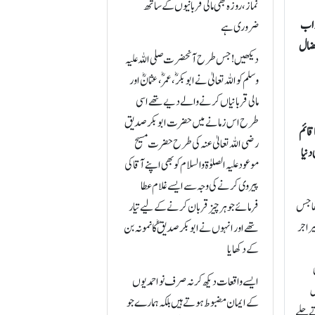
نماز، روزہ بھی مالی قربانیوں کے ساتھ
جواب
ضروری ہے
افضال
دیکھیں! جس طرح آنحضرت صلی اللہ علیہ
وسلم کو اللہ تعالیٰ نے ابوبکر ؓ،عمرؓ، عثمانؓ اور
مالی قربانیاں کرنے والے دیے تھے اسی
طرح اس زمانے میں حضرت ابوبکر صدیق
 قائم
رضی اللہ تعالیٰ عنہ کی طرح حضرت مسیح
دنیا
موعود علیہ الصلوٰة والسلام کو بھی اپنے آقا کی
پیروی کرنے کی وجہ سے ایسے غلام عطا
ھا جس
فرمائے جو ہر چیز قربان کرنے کے لیے تیار
غیر اجر
تھے اور انہوں نے ابوبکر صدیق ؓ کا نمونہ بن
کے دکھایا
ایسے واقعات دیکھ کر نہ صرف نواحمدیوں
س
کے ایمان مضبوط ہوتے ہیں بلکہ ہمارے جو
ے چلے