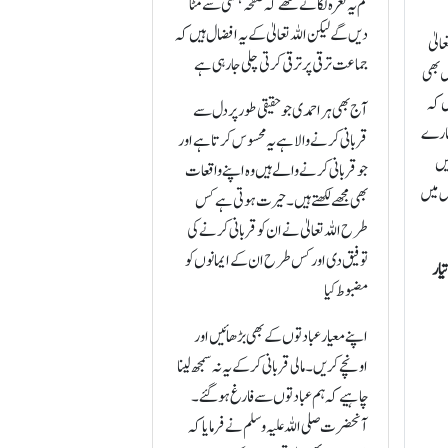
تم یہ نعرہ لگاتے تھے کہ صفحہ ٔہستی سے مٹا
دیں گے لیکن اللہ تعالیٰ کے یہ افضال ہیں کہ
الیٰ
جماعت ترقی پر ترقی کرتی چلی جا رہی ہے
ں بھی
ں کہ
آج بھی ہر احمدی جو حقیقی طور پر دل سے
ہمارے
قربانی کرنے والا ہے یہ محسوس کرتا ہے اور
یں
جو قربانی کرنے والے ہیں وہ اپنے واقعات
اس میں
بھی مجھے لکھتے ہیں۔ حیرت ہوتی ہے کس
طرح اللہ تعالیٰ نے ان کو قربانی کرنے کی
توفیق دی اور کس طرح ان کے ایمانوں کو
یار
مضبوط کیا
اپنے معیار عبادتوں کے بھی بڑھائیں اور
اونچے کریں۔ مالی قربانی کر کے یہ نہ سمجھ لینا
چاہیے کہ ہم عبادتوں سے فارغ ہو گئے۔
آنحضرت صلی اللہ علیہ وسلم نے فرمایا کہ