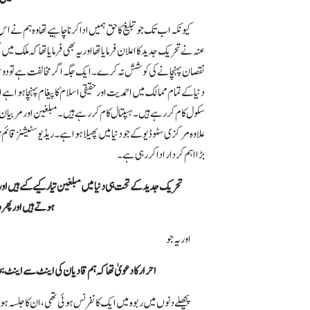
کیونکہ اب تک جو تبلیغ کا حق ہمیں ادا کرنا چاہیے تھا وہ ہم نے
عنہ نے تحریک جدید کا اعلان فرمایا تھا اور یہ بھی فرمایا تھا کہ ملک 
نقصان پہنچانے کی کوشش نہ کرے۔ ایک جگہ اگر مخالفت ہے تو دوسری ج
دنیا کے تمام ممالک میں احمدیت اور حقیقی اسلام کا پیغام پہنچا ہوا
سکول کام کر رہے ہیں۔ ہسپتال کام کر رہے ہیں۔ مبلغین اور مربیان
علاوہ مرکزی سٹوڈیو کے جودنیا میں پھیلا ہوا ہے۔ ریڈیو سٹیشنز قائم
بڑا اہم کردار ادا کر رہی ہے۔
تحریک جدید کے تحت ہی دنیا میں مبلغین تیار کیے گئے ہیں اور
ہوتے ہیں اور پھر د
اور یہ جو
احرار کا دعویٰ تھا کہ ہم قادیان کی اینٹ سے اینٹ 
پچھلے دنوں میں ربوہ میں ایک کانفرنس ہوئی تھی، ان کا جلسہ ہوا ت