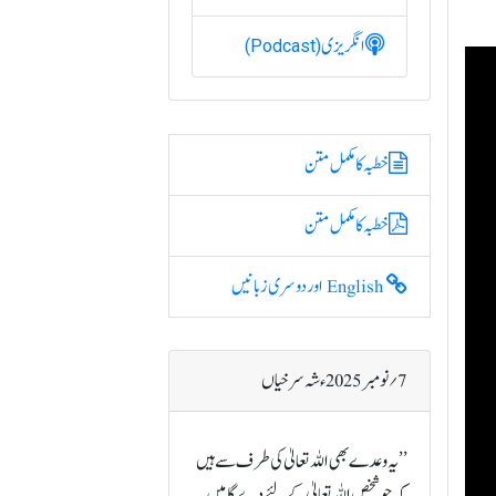
انگریزی
(Podcast)
خطبہ کا مکمل متن
خطبہ کا مکمل متن
English اور دوسری زبانیں
7؍ نومبر 2025ء شہ سرخیاں
’’یہ وعدے بھی اللہ تعالیٰ کی طرف سے ہیں
کہ جو شخص اللہ تعالیٰ کے لئے دے گا میں