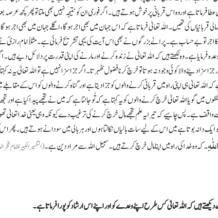
ن عطا فرماتا ہے اوروہ اس قربانی پر خوش ہوتے ہیں۔اگر فوری ان کو نتیجہ نہیں بھی ملتا تو پھر کچھ عرصہ ب
 قربانیاں کی تھیں۔ اللہ تعالیٰ فرماتا ہے کہ اس جہان میں بھی اجر ہو گا ،اگلے جہان میں بھی اجر ہو گا
کا اجر تو بے حساب ہے۔ پرانے بزرگوں نے بھی اس آیت کی یہی تشریح فرمائی ہے۔ مثلاً امام رازیؒ نے 
 وعدہ فرمایا ہے۔ وہ لکھتے ہیں کہ اللہ تعالیٰ نے زندہ کرنے اور مارنے کی اپنی قدرت پر دلائل دیے ہیں۔ اگ
 سزا دینے والا کوئی وجود نہ ہوتا تو خرچ کرنا فضول ٹھہرتا۔ اگر جزا سزا نہیں ہے تو اللہ تعالیٰ یہ نہ کہتا
ہ تعالیٰ ہی اپنی راہ میں قربانی کرنے والوں کو جزا دیتا ہے اور گناہ کرنے والوں کو اس کے مقابلے م
گویا اللہ تعالیٰ خرچ کرنے والوں کویہ کہتا ہے کہ تُو جانتا ہے کہ میں نے تجھے پیدا کیا ہے اور تجھ 
 سے واقف ہے۔ پس چاہیے کہ تیرا یہ علم تجھے مال خرچ کرنے کی ترغیب دے کیونکہ وہی یعنی خدا تعالیٰ 
 جو ایک دانہ بوتا ہے میں اس کے لیے سات بالیاں نکالتا ہوں اور ہر بالی میں سو دانے ہوتے ہیں۔ پھر اس 
لّٰہِ
۔کہ وہ خدا کی راہ میں اپنا مال خرچ کرتے ہیں۔ سبیل اللہ سے مراد دین ہے۔
(التفسیر الکبیرللامام فخرا
دیکھتے ہیں کہ اللہ تعالیٰ کس طرح اپنے وعدے کو اور اپنے اس ارشاد کو پورا فرماتا ہے۔