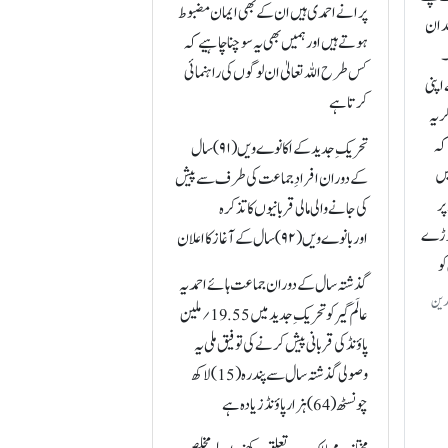
پرانے احمدی ہیں ان کے بھی ایمان مضبوط
عد ان
ہوتے ہیں اور ہمیں بھی یہ سوچنا چاہیے کہ
۔
کس طرح اللہ تعالیٰ ان لوگوں کی راہنمائی
اپنی
کرتا ہے
ر یہ
 کہ
تحریکِ جدید کے اکانوےویں(۹۱)سال
یں
کے دوران افرادِ جماعت کی طرف سے پیش
پر
کی جانے والی مالی قربانیوں کا تذکرہ
تھوڑے
اور بانوےویں(۹۲)سال کے آغاز کا اعلان
کو
گذشتہ سال کے دوران جماعت ہائے احمدیہ
لدین
عالَم گیر کو تحریکِ جدید میں 19.55؍ملین
پاؤنڈ کی قربانی پیش کرنے کی توفیق ملی یہ
وصولی گذشتہ سال سے پندرہ(15) لاکھ
چونسٹھ (64)ہزار پاؤنڈ زیادہ ہے