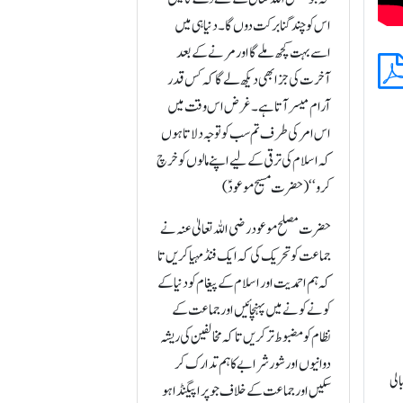
اس کو چند گنا برکت دوں گا۔ دنیا ہی میں
اسے بہت کچھ ملے گا اور مرنے کے بعد
آخرت کی جزا بھی دیکھ لے گا کہ کس قدر
آرام میسر آتا ہے۔ غرض اس وقت میں
اس امر کی طرف تم سب کو توجہ دلاتا ہوں
کہ اسلام کی ترقی کے لیے اپنے مالوں کو خرچ
کرو ‘‘ (حضرت مسیح موعودؑ)
حضرت مصلح موعود رضی اللہ تعالیٰ عنہ نے
جماعت کو تحریک کی کہ ایک فنڈ مہیا کریں تا
کہ ہم احمدیت اور اسلام کے پیغام کو دنیا کے
کونے کونے میں پہنچائیں اور جماعت کے
نظام کو مضبوط تر کریں تا کہ مخالفین کی ریشہ
دوانیوں اور شور شرابے کا ہم تدارک کر
الی
سکیں اور جماعت کے خلاف جو پراپیگنڈا ہو