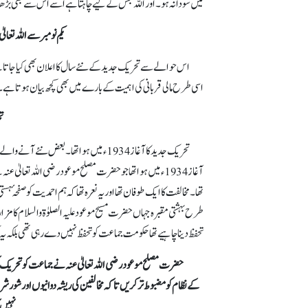
میں سو دانہ ہو۔ اور اللہ جس کے لیے چاہتا ہےاسےاس سے بھی بڑھا بڑ
یکم نومبر سے اللہ تعا
اس حوالے سے تحریک جدید کے نئے سال کا اعلان بھی کیا جاتا ہ
اسی طرح مالی قربانی کی اہمیت کے بارے میں بھی کچھ بیان ہوتا ہے۔ 
تح
تحریک جدید کا آغاز 1934ء میں ہوا تھا۔بعض
آغاز 1934ء میں ہوا تھا جو حضرت مصلح موعود رضی اللہ تعالیٰ
تھا۔ مخالفت کا ایک طوفان تھا اور یہ نعرہ تھا کہ ہم احمدیت کو صفحہ 
طرح بہشتی مقبرہ جہاں حضرت مسیح موعود علیہ الصلوٰة والسلام کا 
تحفظ دینا چاہیے تھا حکومت جماعت کو تحفظ نہیں دے رہی تھی بلکہ یہ
حضرت مصلح موعود رضی اللہ تعالیٰ عنہ نے جماعت کو تحریک کی 
کے نظام کو مضبوط تر کریں تا کہ مخالفین کی ریشہ دوانیوں اور شور
نہیں ک