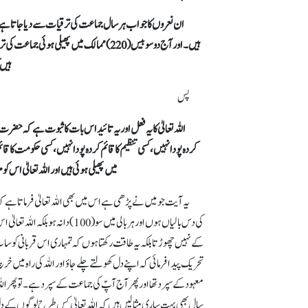
ان نعروں کا جواب ہر سال جماعت کی ترقیات سے دیا جاتا ہے
ہیں۔اور آج دو سو بیس (220)ممالک میں پھیلی 
ہیں 
پس
اللہ تعالیٰ کا یہ فعل اور یہ تائید اس بات کا ثبوت ہے کہ حضرت مس
کردہ پودا نہیں،کسی تنظیم کا قائم کردہ پودا نہیں ،کسی حکومت کا قائ
میں پھیلی ہوئی ہیں اور اللہ تعالیٰ اس کو 
یہ آیت جو میں نے پڑھی ہے اس میں بھی اللہ تعالیٰ فرماتا ہے ک
کی دس بالیاں ہوں اور ہر بالی میں
کے نہیں چھوڑتا بلکہ یہ طاقت رکھتا ہوں کہ تمہاری اس قربانی کو سات
تحریک پیدا فرمائی کہ اپنے دل کھولتے چلے جاؤ اور اللہ کی راہ میں
معہود کے سپرد تھا اور پھر آج آپؑ کی جماعت کے سپرد ہے۔ تو پھر الل
سال بھی بہت ساری مثالیں ہیں کہ اللہ تعالیٰ کس طرح لوگوں کے دل ک