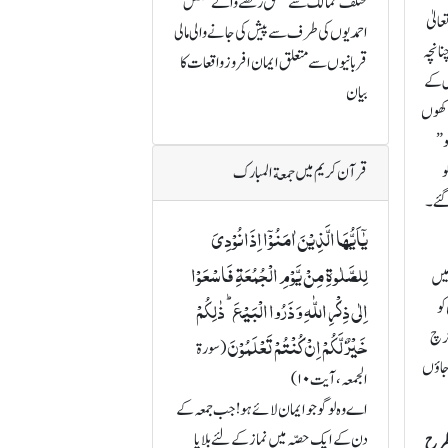
مختلف ممالک سے تعلق رکھنے والے مخلص
الیٰ
احمدیوں کی طرف سے پیش کی جانے والی مالی
نانچہ
قربانیوں سے متعلق ایمان افروز واقعات کا
اس کے
بیان
اکھوں
و”
و
قرآن کریم میں جمعة المبارک
گئے۔
یٰۤاَیُّہَا الَّذِیۡنَ اٰمَنُوۡۤا اِذَا نُوۡدِیَ
لِلصَّلٰوۃِ مِنۡ یَّوۡمِ الۡجُمُعَۃِ فَاسۡعَوۡا
میں
اِلٰی ذِکۡرِ اللّٰہِ وَ ذَرُوا الۡبَیۡعَ ؕ ذٰلِکُمۡ
کو
خرچ
خَیۡرٌ لَّکُمۡ اِنۡ کُنۡتُمۡ تَعۡلَمُوۡنَ
(سورة
اجاؤں
الجمعہ، آیت ۱۰)
اے وہ لوگو جو ایمان لائے ہو! جب جمعہ کے
دن کے ایک حصّہ میں نماز کے لئے بلایا
 طرح