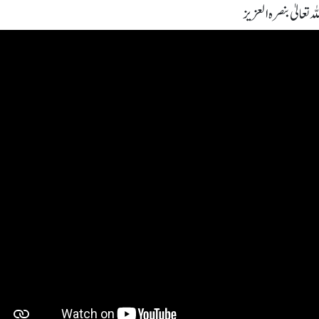
 تعالیٰ بنصرہ العزیز