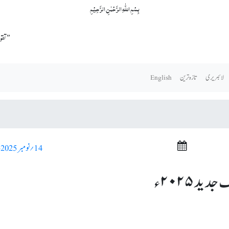
بِسۡمِ اللّٰہِ الرَّحۡمٰنِ الرَّحِیۡمِ
’’تقو
لائبریری
تازہ ترین
English
14؍ نومبر 2025ء >
ید ۲۰۲۵ء