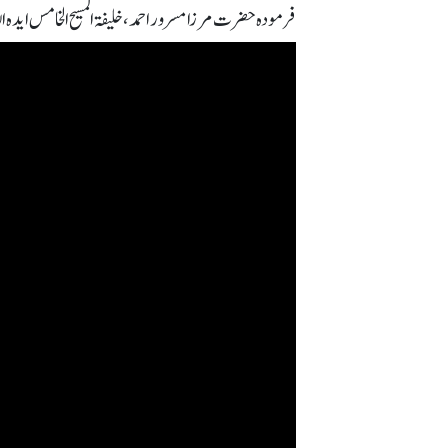
فرمودہ حضرت مرزا مسرور احمد، خلیفۃ المسیح الخامس ایدہ اللہ