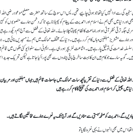
 اس سنجیدگی سے ادا نہیں کیا تھا جو ہونی چاہیے تھی۔ پس اس سوچ کے ساتھ حضرت مصلح موعود رضی اللہ تع
میں بھی اور دنیا میں بھی ہم نے اسلام اور احمدیت کے پیغام کو پھیلانا ہے تا کہ دشمن ہمارے منصوبوں کو کہی
گہ ترقی نظر آتی ہو اور جماعت کا نظام پھیلتا چلا جائے۔ اللہ تعالیٰ کے فضل سے آج ہم دیکھ رہے ہی
 ہے اور ہمارے مشنریز مبلغین وہاں کام کر رہے ہیں۔ دنیا کے مختلف ممالک میں ہم نے مسجدیں بنائی ہیں۔ 
 سلسلہ خدمت کی توفیق پا رہے ہیں۔ اشاعت لٹریچر ہو رہی ہے۔ ایم ٹی اے سٹوڈیوکئی ملکوں میں قائم ہ
 ہیں۔ گو یہ سارے جو کام ہیں ان کا بہت سا خرچ باقی چندوں سے بھی پورا کیا جاتا ہے لیکن تحریک جدید 
 اللہ تعالیٰ کے فضل سے دنیا کے تقریباً چھ سات ممالک میں جامعات قائم ہیں جہاں مبلغین اور مربیان ت
نیا میں پھیل کر اسلام اور احمدیت کی تبلیغ کا کام کر رہے ہیں
بجا دیں گے، احمدیت کو صفحہ ٔہستی سے مٹا دیں گے اور آج تک یہ نعرے ہمارے مخالفین لگاتے ہیں۔
ھا اس میں بھی انہوں نے یہی نعرہ لگایا تو