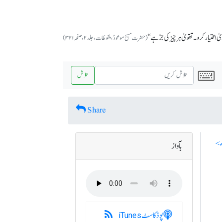
یٰ اختیار کرو۔ تقویٰ ہر چیز کی جڑ ہے‘‘
(حضرت مسیح موعودؑ،ملفوظات ، جلد ۲، صفحہ ۳۲۱)
تلاش
Share
بآواز
پوڈکاسٹ
iTunes