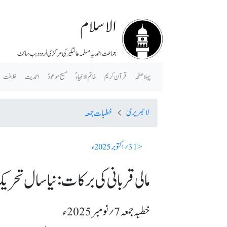
الاسلام
جماعت احمدیہ مسلمہ عالمگیر کی مرکزی اُردو ویب سائٹ
پہلا صفحہ
قرآن کریم
خاتم الانبیاء ؐ
مسیح موعودؑ
احمدیت
خلافت
لائبریری
خطبات جمعہ
< 31؍ اکتوبر 2025ء
مالی قربانی کی برکات: نیا سال تحریک جد
خطبہ جمعہ 7؍ نومبر 2025ء