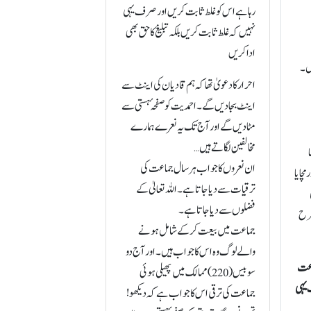
رہا ہے اس کو غلط ثابت کریں اور صرف یہی
نہیں کہ غلط ثابت کریں بلکہ تبلیغ کا حق بھی
ادا کریں
یں۔
احرار کا دعویٰ تھا کہ ہم قادیان کی اینٹ سے
اینٹ بجا دیں گے۔ احمدیت کو صفحہ ٔہستی سے
مٹا دیں گے اور آج تک یہ نعرے ہمارے
مخالفین لگاتے ہیں…
ا
ان نعروں کا جواب ہر سال جماعت کی
مچایا
ترقیات سے دیا جاتا ہے۔ اللہ تعالیٰ کے
فضلوں سے دیا جاتا ہے۔
طرح
جماعت میں بیعت کر کے شامل ہونے
والے لوگ وہ اس کا جواب ہیں۔اور آج دو
ماعت
سو بیس (220)ممالک میں پھیلی ہوئی
 یہی
جماعت کی ترقی اس کا جواب ہے کہ دیکھو !