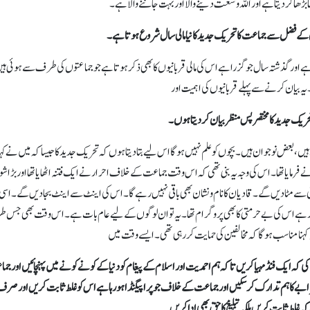
ھا کر دیتا ہے اور اللہ وسعت دینے والا اور بہت جاننے والا ہے۔
لیٰ کے فضل سے جماعت کا تحریک جدید کا نیا مالی سال شروع ہوتا ہے۔
ے اور گذشتہ سال جو گزرا ہے اس کی مالی قربانیوں کا بھی ذکرہوتا ہے جو جماعتوں کی طرف سے ہوئی ہ
یہ بیان کرنے سے پہلے قربانیوں کی اہمیت اور
ریک جدید کا مختصر پس منظر بیان کر دیتا ہوں۔
 نئے آنے والے ہیں، بعض نوجوان ہیں۔ بچوں کو علم نہیں ہو گا اس لیے بتا دیتا ہوں کہ تحریک جدید کا جیسا کہ میں نے کہ
 عنہ نے فرمایا تھا۔ اس کی وجہ یہ بنی تھی کہ اس وقت جماعت کے خلاف احرار نے ایک فتنہ اٹھایا تھا اور بڑا شور 
ٔہستی سے مٹا دیں گے۔ قادیان کا نام و نشان بھی باقی نہیں رہے گا۔ اس کی اینٹ سے اینٹ بجا دیں گے۔ اسی
مزار ہے اس کی بے حرمتی کا بھی پروگرام تھا۔ یہ تو ان لوگوں کے لیے عام بات ہے۔ اس وقت بھی جس 
 کہنا مناسب ہو گا کہ مخالفین کی حمایت کر رہی تھی۔ ایسے وقت میں
کہ ایک فنڈ مہیا کریں تاکہ ہم احمدیت اور اسلام کے پیغام کو دنیا کے کونے کونے میں پہنچائیں اور ج
 شرابے کا ہم تدارک کر سکیں اور جماعت کے خلاف جو پراپیگنڈا ہو رہا ہے اس کو غلط ثابت کریں اور صرف
ہ غلط ثابت کریں بلکہ تبلیغ کا حق بھی ادا کریں