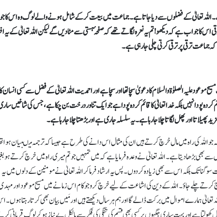
۔ اللہ تعالیٰ کے فضلوں سے دیا جاتا ہے۔ جماعت میں بیعت کر کے شامل ہونے والے لوگ وہ اس کا 
ہوئی جماعت کی ترقی اس کا جواب ہے کہ دیکھو !تم یہ نعرہ لگاتے تھے کہ صفحہ ٔہستی سے مٹا دیں گے لیکن اللہ تعالیٰ کے یہ 
کہ جماعت ترقی پر ترقی کرتی چلی جا رہی ہے۔
یح موعود علیہ الصلوٰة والسلام کا دعویٰ سچا تھا اور سچا ہے اور احمدیت اللہ تعالیٰ کے فضل سے کسی انسان کا
م کردہ پودا نہیں بلکہ خدا تعالیٰ کا قائم کردہ پودا ہے جو ایک تناور درخت بن چکا ہے، جس کی شاخیں ساری 
مزید پھیلاتا اور پھل لگاتا چلا جا رہا ہے۔ یہ سلسلہ جاری ہے اور بڑھتا چلا جا رہا ہے۔
ہ جو اللہ کی راہ میں مال خرچ کرتے ہیں ان کی مثال اس دانے کی طرح ہے جیسا کہ ترجمہ میںبیان ہوا ت
 سو (100) دانہ ہو بلکہ اللہ تعالیٰ اس سے بھی بڑھا دیتا ہے۔ اللہ تعالیٰ نے وعدہ فرمایا ہے کہ میں تمہیں جو تم میری راہ میں خرچ کرتے ہو ب
 سو گنا تک بلکہ اس سے بھی زیادہ کر دوں۔ پس یہ ارشاد فرما کر اللہ تعالیٰ نے مومنین کے دلوں میں یہ
 خرچ کرتے چلے جاؤ۔ اللہ کے دین کی اشاعت کے لیے خرچ کرو جو کام اس زمانے میں مسیح موعود اور مہدی
ہ تعالیٰ ہمارے اموال میں برکت ڈالے گا اور ہم ہر سال دیکھتے ہیں اور مَیں بیان بھی کرتا رہتا ہوں۔ ا
ھولتا ہے اور بہت ساری جگہوں پر کسی بھی قسم کی تنگی کی فکر سے بالکل بے نیاز ہوکر لوگ قربانی کرت