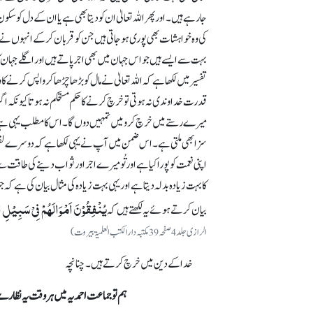
جا رہے ہیں۔اور پھر اللہ تعالیٰ ان کو دیتا بھی ہے یا ان کے دل کو سکو
کی وہ خواہشات بھی پوری ہو جاتی ہیں جن کو قربان کر کے انہوں نے مالی
بہت سے ایسے ہیں جو اس جہان میں بھی اجر پاتے ہیں اور اگلے جہان 
تفسیر میں لکھا ہے کہ اللہ تعالیٰ نے مال کو بڑھا چڑھا کر واپس کرنے کا
قدرت خداوندی نہ ہوتی تو خرچ کرنے کا حکم مستحکم نہ ہوتا کیونکہ اگر جزا
میرے رستے میں خرچ کرو میں تمہیں دوں گا۔اس کا مطلب یہی ہے کہ الل
سزا بھی ملتی ہے۔اس ضمن میں آپ نے یہی لکھا ہے کہ دوسرے لفظوں میں 
اپنی نعمت کو پورا کیا ہے اور تُو میرے اجر اور ثواب دینے کی طاقت
کا بہت زیادہ بدلہ دیتا ہے اور یہی بہت زیادہ کی مثال بیان کی ہے کہ
یُنۡفِقُوۡنَ اَمۡوَالَہُمۡ فِیۡ سَبِیۡلِ ال
بیان کرتے ہوئے یہ لکھتے ہیں کہ
الرازی جلد4 صفحہ39 مکتبہ دارالکتب العلمیۃ بیروت)
خدا کے دین میں خرچ کرتے ہیں۔ چنانچہ
ہم تو جماعت احمدیہ میں ہر وقت یہ نظارے 