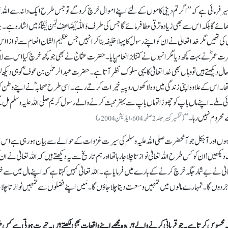
ر فرمائی ہے کہ ’’اگر تم دینی کاموں کے لئے اپنے اموال خرچ کرو گے تو جس طرح ایک دانہ سے اللہ تع
 بلکہ اس سے بھی زیادہ ترقی عطا فرمائے گا جس کی طرف وَاللّٰہُ یُضَاعِفُ لِمَنْ یَّشَآءُ میں اشارہ ہے۔ چ
ی تھیں مگر خدا تعالیٰ نے ان کو اپنے رسولؐ کا پہلا خلیفہ بنا کر انہیں جس عظیم الشان انعام سے نوازا 
ت عمرؓ نے بہت کچھ دیا مگر انہوں نے کتنا بڑ انعام پایا۔ حضرت عثمانؓ نے بھی جو کچھ خرچ کیا اس سے ل
 کا حال دیکھتے ہیں تو وہاں بھی خدا تعالیٰ کا یہی سلوک نظر آتا ہے۔ حضرت عبدالرحمٰن بن عوف ؓ کو ہی دیکھ ل
تھا۔اس کے علاوہ اپنی زندگی میں وہ لاکھوں روپیہ خیرات کرتے رہے۔ اسی طرح صحابہ ؓنے اپنے وطن ک
ائی ملے۔ اپنے ماں باپ کو چھوڑا تو ماں باپ سے بہتر محبت کرنے والے رسول کریم صلی اللہ علیہ وسلم مل 
 محروم نہیں رہا۔‘‘
(تفسیر کبیر جلد 2صفحہ 604،ایڈیشن 2004ء)
ہا ہوں اور آجکل جو آنحضرت صلی اللہ علیہ وسلم کی سیرت غزوات کے حوالے سے بیان ہو رہی ہے اس 
کھیں !ان کو کس طرح اللہ تعالیٰ نوازتا چلا جا رہا تھا اور ہم تاریخ سے یہ دیکھتے ہیں کہ اللہ تعالیٰ نے ان 
لیٰ نے بےشمار جگہ خرچ کرنے کے بارے میں فرمایا ہے۔ اللہ تعالیٰ کہیں کہتا ہے کہ اپنے مال میں سے 
اجر دوں گا۔تمہارے مالوں میں تمہیں وسعت دیتا چلا جاؤں گا۔مَیں اپنے فضلوں سے تمہیں نوازتا چل
 یہ محسوس کرتا ہے۔ جو قربانی کرنے والے ہیں وہ مجھے اپنے واقعات بھی لکھتے ہیں۔ حیرت ہوتی ہے کس