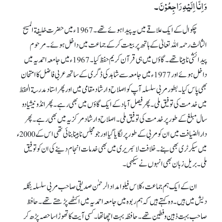
وَاِنَّا اِلَیْہِ رَاجِعُوْنَ۔
چکوال کے ایک علاقے میں یہ پیدا ہوئے تھے۔ 1967ء میں حضرت خلیفة المسیح
الثالث رحمہ اللہ تعالیٰ کے ہاتھ پر بیعت کرکے جماعت میں داخل ہوئے۔ مرحوم
پیدائشی نابینا تھے۔ گاؤں میں ہی قرآن کریم حفظ کیا۔ 1967ء میں جامعہ احمدیہ میں
داخل ہوئے اور 1977ء میں جامعہ سے شاہد کی ڈگری کے ساتھ عربی فاضل کا امتحان
بھی پاس کیا۔ بطور مربی سلسلہ آپ کو اصلاح و ارشاد مقامی میں اور پھر استاد مدرسة الحفظ
میں خدمت کی توفیق ملی۔ پھر فیصل آباد کے ایک گاؤں میں بھی رہے۔ پھر انڈونیشیا دو
سال مبلغ کے طور پر خدمت کی توفیق ملی۔ اصلاح و ارشاد مرکزیہ میں بھی رہے۔ پھر
دارالضیافت میں ان کو مربی کے طور پر لگایا گیا اور جو مجلس نابینا بنائی تھی اس کے 2000ء
میں سیکرٹری بھی بنے۔ خلافت لائبریری میں بھی خدمات انجام دینے کی ان کو توفیق
ملی۔ بریل زبان بھی انہوں نے سیکھی۔
ان کے ایک ہم جماعت، کلاس فیلو امداد الرحمٰن صدیقی صاحب مربی سلسلہ بنگلہ
دیش میں ہیں۔ وہ کہتے ہیں کہ ہم ربوہ میں جامعہ احمدیہ میں اکٹھے پڑھتے تھے۔ حافظ
صاحب بہت ذہین و فطین تھے۔ حافظہ بہت اچھا تھا۔ کسی آیت کا تھوڑا سا حصہ پڑھ کر