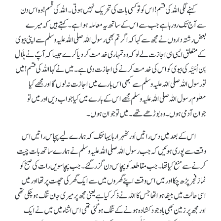
کہنے لگی اللہ کی قسم !اس کو تو کسی بات کی تحریک نہیں ہوتی۔ اللہ کی قَسم! وہ اس دن
سے آج تک رو رہا ہے جب سے اس کے ساتھ یہ معاملہ ہوا ہے۔ کہتے ہیں کہ میرے
بعض رشتہ داروں نے مجھ سے کہا کہ اگر تم بھی رسول اللہ صلی اللہ علیہ وسلم سے اپنی بیوی
کے متعلق ایسی ہی اجازت لے لو کہ وہ تمہاری خدمت کردیا کرے جیسا کہ آپؐ نے ہِلَال
بِن اُمَیَّہ کی بیوی کو اس کی خدمت کرنے کی اجازت دی ہے۔ میں نے کہا اللہ کی قسم !میں
تو رسول اللہ صلی اللہ علیہ وسلم سے کبھی اس بارے میں اجازت نہ لوں گااور مجھے کیا
معلوم رسول اللہ صلی اللہ علیہ وسلم مجھے اس کے بارے میں کیا جواب دیں اور میں تو
جوان آدمی ہوں۔ وہ بوڑھے تھے۔ میں تو جوان ہوں۔
اس کے بعد میں دس راتیں اَور ٹھہرا رہا یہانتک کہ ہمارے لیے پچاس راتیں اس
وقت سے پوری ہوئیں کہ جب رسول اللہ صلی اللہ علیہ وسلم نے ہمارے ساتھ بات چیت
کرنے سے منع کیا تھا۔ جب مقاطعہ کو پچاس دن گزر گئے۔ جب پچاسویں رات کی صبح کو
نماز فجر پڑھ چکا اور میں اس وقت اپنے گھروں میں سے ایک گھر کی چھت پر تھا اور میں
اسی حالت میں بیٹھا ہوا تھا جس کا اللہ نے ذکر کیا ہے یعنی مجھ پر میری جان تنگ ہوچکی تھی
اور مجھ پر زمین بھی باوجود کشادہ ہونے کے تنگ ہوگئی تھی اس اثناء میں میں نے ایک