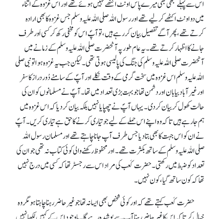
اس سے پہلے کبھی بھی میرے پاس اونٹ اکٹھے نہیں ہوئے تھے اور اس غزوہ کے اثناء
میں دو اونٹ اکٹھے کرلیے تھے اور رسول اللہ صلی اللہ علیہ وسلم جس غزوہ کا بھی ارادہ
کرتے تھے، پھر آگے تفصیل بیان کررہے ہیں ،تو آپؐ اس کو مخفی رکھ کر کسی اَور طرف
جانے کا اظہار کرتے تھے ۔ یہ عام طور پہ آنحضرت صلی اللہ علیہ وسلم کے زمانے میں
آنحضرت صلی اللہ علیہ وسلم کی جنگ کی پالیسی ہوتی تھی۔ لیکن جب یہ غزوہ ہوا تو نبی صلی
اللہ علیہ وسلم اس غزوہ میں سخت گرمی کے وقت نکلے اور آپؐ کے سامنے دُور دراز کا سفر
اور غیرآباد بیابان اور دشمن تھا جو بہت بڑی تعداد میں تھا۔ آپؐ نے مسلمانوں کو ان کی
حالت کھول کر بیان کردی۔ یہاں آپؐ نے چھپایا نہیں بلکہ بیان کردیا کہ اس غزوہ میں
ہم جا رہے ہیں تا کہ وہ اپنے اس حملے کے لیے جو تیاری کرنے کا حق ہے تیاری کریں۔ آپؐ
نے ان کو اس جہت کا بھی بتا دیا جس طرف آپ جانا چاہتے تھے اور مسلمان رسول اللہ
صلی اللہ علیہ وسلم کے ساتھ بکثرت تھے۔ اور محفوظ رکھنے والی کوئی کتاب نہ تھی جو ان کی
تعداد کو ضبط میں رکھتی۔ حضرت کَعب کی مراد اس سے رجسٹر تھا کہ کسی میں درج نہیں
تھا کہ کون ساتھ گیا ،کون نہیں۔
حضرت کَعب کہتے تھے کہ اور کوئی شخص بھی ایسا نہ تھا جو غیر حاضر رہنا چاہتا ہو مگر وہ
خیال کرتا کہ اس کا غیر حاضر رہنا آپ سے پوشیدہ رہے گا۔ باوجود اس کے کہیں لکھا نہیں