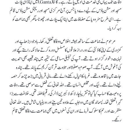
وفات تک یہاں ہی خدمت کی توفیق پاتے رہے۔ گانٹا (Ganta) میں اپنا ذاتی پلاٹ
مسجد اور مشن ہاؤس کے لیے دے دیا جس پر آج مرکزی مسجد اور ریجنل مشن ہاؤس قائم
ہے۔ اسی طرح منروویا کے مضافات میں اپناایک پلاٹ اور چھوٹا سا گھر بھی جماعت کو
ہبہ کردیا۔
مرحوم نے جماعت کے ساتھ ہمیشہ اخلاص و وفا کا تعلق رکھا۔ باوجود بڑھاپے اور
کمزوری کے اپنی کاؤنٹی کے دور دراز علاقوں کا مسلسل دورہ کرتے حالانکہ راستے کچے اور
نہایت دشوار گزار ہوتے تھے۔ آپ کی تبلیغی مساعی کے نتیجہ میں چند قصبے بھی احمدیت
کی آغوش میں آگئے۔ آپ صوم و صلوٰة اور تلاوت قرآن کریم کے پابند تھے۔ چندہ
جات میں باقاعدہ تھے۔ غرباء کا خیال رکھنے والے تھے۔ مالی قربانی میں بڑھ چڑھ کر حصہ
لینے والے تھے۔ نیک اور مخلص انسان تھے۔ اللہ تعالیٰ کے فضل سے موصی تھے۔ وفات
پر وصیت کا حساب کیا گیا تو تقریباً چار لاکھ لائبیرین ڈالر کی رقم فاضلہ تھی۔ خلافت سے بڑا
گہرا تعلق تھا۔ پسماندگان میں دو اہلیہ کے علاوہ تین بیٹے اور دو بیٹیاں شامل ہیں۔ اللہ تعالیٰ
مغفرت اور رحم کا سلوک فرمائے اور ان کی نسلوں میں بھی جماعت سے وفا کا تعلق قائم
رکھے۔