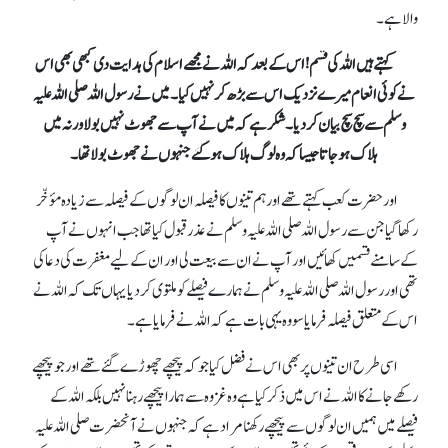
والا ہے۔
کہتے ہیں اللہ کی قسم !اس کے بعد کہ اللہ نے مجھے اسلام کی ہدایت دی کبھی بھی اس
نے کوئی انعام میرے نزدیک اس سے بڑھ کر نہیں کیا۔ میں نے رسول اللہ صلی اللہ علیہ
وسلم سے سچ سچ بیان کردیا۔ شکر ہے کہ میں نے آپ سے جھوٹ نہیں بولا ورنہ میں
ہلاک ہوجاتا جیسا کہ وہ لوگ ہلاک ہوگئے جنہوں نے جھوٹ بولا تھا۔
اور حضرت کعب کہتے تھے اور ہم تینوں کا فیصلہ ان لوگوں کے فیصلہ سے زیادہ مؤخّر
رکھا گیا جن سے رسول اللہ صلی اللہ علیہ وسلم نے عذر قبول کیا تھا جب انہوں نے آپ
کے سامنے قسمیں کھائیں اور آپ نے ان سے بیعت لی اور ان کے لیے مغفرت کی دعا کی
تھی اور رسول اللہ صلی اللہ علیہ وسلم نے ہمارے فیصلے کو ملتوی کردیا یہاں تک کہ اللہ نے
اس کے متعلق فیصلہ فرمایا سو وہ یہی بات ہے کہ اللہ نے فرمایا ہے۔
اسی طرح ان تینوں پر بھی اس نے فضل کیا جو کہ پیچھے چھوڑے گئے تھے اور جو پیچھے
رکھے جانے کا اللہ نے اس میں ذکر کیا ہے وہ غزوہ سے ہمارا پیچھے رہنا نہیں بلکہ اللہ کے
فیصلے میں ہمیں ان لوگوں سے پیچھے رکھنا مراد ہے کہ جنہوں نے آنحضرت صلی اللہ علیہ