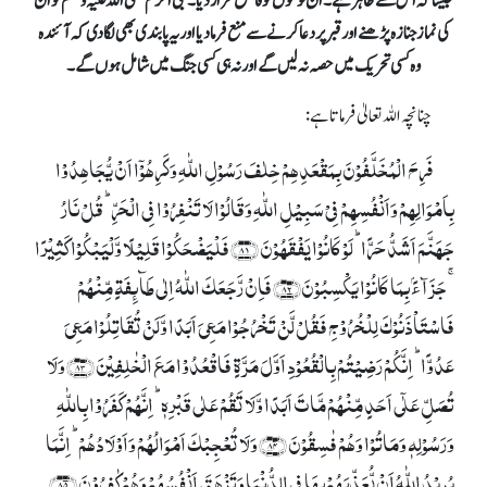
جیسا کہ اس سے ظاہر ہے۔ ان لوگوں کو فاسق قرار دیا۔ نبی اکرم صلی اللہ علیہ وسلم کو ان
کی نماز جنازہ پڑھنے اور قبر پر دعا کرنے سے منع فرما دیا اور یہ پابندی بھی لگا دی کہ آئندہ
وہ کسی تحریک میں حصہ نہ لیں گے اور نہ ہی کسی جنگ میں شامل ہوں گے۔
چنانچہ اللہ تعالیٰ فرماتا ہے:
فَرِحَ الۡمُخَلَّفُوۡنَ بِمَقۡعَدِہِمۡ خِلٰفَ رَسُوۡلِ اللّٰہِ وَکَرِہُوۡۤا اَنۡ یُّجَاہِدُوۡا
بِاَمۡوَالِہِمۡ وَاَنۡفُسِہِمۡ فِیۡ سَبِیۡلِ اللّٰہِ وَقَالُوۡا لَا تَنۡفِرُوۡا فِی الۡحَرِّ ؕ قُلۡ نَارُ
جَہَنَّمَ اَشَدُّ حَرًّا ؕ لَوۡ کَانُوۡا یَفۡقَہُوۡنَ ﴿۸۱﴾ فَلۡیَضۡحَکُوۡا قَلِیۡلًا وَّلۡیَبۡکُوۡا کَثِیۡرًا
ۚ جَزَآءًۢ بِمَا کَانُوۡا یَکۡسِبُوۡنَ﴿۸۲﴾ فَاِنۡ رَّجَعَکَ اللّٰہُ اِلٰی طَآئِفَۃٍ مِّنۡہُمۡ
فَاسۡتَاۡذَنُوۡکَ لِلۡخُرُوۡجِ فَقُلۡ لَّنۡ تَخۡرُجُوۡا مَعِیَ اَبَدًا وَّلَنۡ تُقَاتِلُوۡا مَعِیَ
عَدُوًّا ؕ اِنَّکُمۡ رَضِیۡتُمۡ بِالۡقُعُوۡدِ اَوَّلَ مَرَّۃٍ فَاقۡعُدُوۡا مَعَ الۡخٰلِفِیۡنَ ﴿۸۳﴾ وَلَا
تُصَلِّ عَلٰۤی اَحَدٍ مِّنۡہُمۡ مَّاتَ اَبَدًا وَّلَا تَقُمۡ عَلٰی قَبۡرِہٖ ؕ اِنَّہُمۡ کَفَرُوۡا بِاللّٰہِ
وَرَسُوۡلِہٖ وَمَاتُوۡا وَہُمۡ فٰسِقُوۡنَ ﴿۸۴﴾ وَلَا تُعۡجِبۡکَ اَمۡوَالُہُمۡ وَاَوۡلَادُہُمۡ ؕ اِنَّمَا
یُرِیۡدُ اللّٰہُ اَنۡ یُّعَذِّبَہُمۡ بِہَا فِی الدُّنۡیَا وَتَزۡہَقَ اَنۡفُسُہُمۡ وَہُمۡ کٰفِرُوۡنَ ﴿۸۵﴾