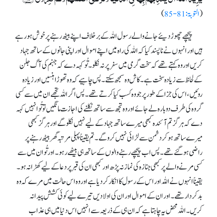
(
التوبۃ:81-85
)
پیچھے چھوڑ دیئے جانے والے رسول اللہ کے برخلاف اپنے بیٹھ رہنے پر خوش ہورہے
ہیں اور انہوں نے ناپسند کیا کہ اللہ کی راہ میں اپنے اموال اور اپنی جانوں کے ساتھ جہاد
کریں اور وہ کہتے تھے کہ سخت گرمی میں سفر پر نہ نکلو۔ تُو کہہ دے کہ جہنم کی آ گ جلن
کے لحاظ سے زیادہ سخت ہے۔ کاش وہ سمجھ سکتے۔ پس چاہیے کہ وہ تھوڑا ہنسیں اور زیادہ
روئیں، اس کی جزا کے طور پر جو وہ کسب کیا کرتے تھے۔ پس اگر اللہ تجھے ان میں سے کسی
گروہ کی طرف دوبارہ لے جائے اور وہ تجھ سے ساتھ نکلنے کی اجازت مانگیں تو تُو انہیں کہہ
دے کہ ہرگز تم آئندہ کبھی میرے ساتھ جہاد کے لیے نہیں نکلو گے اور ہرگز کبھی
میرے ساتھ ہوکر دشمن سے لڑائی نہیں کرو گے۔ تم یقیناً پہلی مرتبہ گھر بیٹھ رہنے پر
راضی ہوگئے تھے۔ پس اب پیچھے رہنے والوں کے ساتھ ہی بیٹھے رہو۔ اور تُو ان میں سے
کسی مرنے والے پر کبھی جنازہ کی نماز نہ پڑھ اور کبھی ان کی قبر پر دعا کے لیے کھڑا نہ ہو۔
یقیناً انہوں نے اللہ اور اس کے رسول کا انکار کردیا ہے اور وہ اس حالت میں مرے کہ وہ
بدکردار تھے۔ اور ان کے اموال اور ان کی اولادیں تیرے لیے کوئی کشش پیدا نہ
کریں۔ اللہ محض یہ چاہتا ہے کہ ان ہی کے ذریعہ سے انہیں اس دنیا میں ہی عذاب