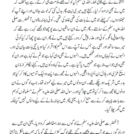
بخشانے کے لیے کافی تھا۔ اللہ کی قسم !یہ لوگ مجھے ملامت ہی کرتے رہے یہانتک کہ
میں نے بھی ارادہ کرلیا۔ کہتے ہیں میری نیت پھر بدل گئی کہ لوٹ جاؤں اور اپنے آپ کو
جھٹلا دوں۔ کہ پہلے جو میں نے بات کی تھی غلط کی تھی۔ کوئی بہانہ بنا لوں آنحضرت صلی
اللہ علیہ وسلم کے سامنے۔ پھر میں نے ان ساتھیوں سے پوچھا جو مجھے کہہ رہے تھے کہ
جاؤ معافی مانگو۔ کوئی اور عذر پیش کردو۔ کہتے ہیں میں نے پھر ان سے پوچھا کہ کیا کوئی
میرے ساتھ اور بھی ہے جس نے آپؐ سے اس قسم کا اقرار کیا ہو یا سچی بات بیان کی ہو۔
انہوں نے کہا ہاں دو اَور شخص ہیں۔ انہوں نے بھی وہی کہا ہے جو تم نے کہا ہے اور ان کو
بھی وہی جواب ملا ہے جو تمہیں دیا گیا ہے۔ میں نے کہا وہ کون ہیں۔ کہنے لگامُرَارَہْ بن
رَبِیْعْ عَمْرِی اور ہِلَالْ بن اُمَیَّہْ وَاقِفِی۔ انہوں نے مجھ سے ایسے دو نیک آدمیوں کا ذکر کیا جو
بدر میں شریک ہوچکے تھے۔ ان دونوں میں میرے لیے نمونہ تھا۔ جب لوگوں نے ان
دونوں کا مجھ سے ذکر کیا تو میں چلا گیا اور رسول اللہ صلی اللہ علیہ وسلم نے مسلمانوں کو ہم
سے بات چیت کرنے سے منع کردیا۔یعنی پھر میں بہانہ بنانے کے لیے واپس نہیں گیا بلکہ
میں گھر چلا گیا۔
آنحضرت صلی اللہ علیہ وسلم نے لوگوں سے ہمارا مقاطعہ کروا دیا۔ یعنی ان میں سے
ان لوگوں سے جو آپ سے پیچھے رہ گئے تھے لوگ کترانے لگے گویا کہ ہم سے بالکل ناآشنا