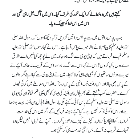
مجھے دیا گیا ہے یہ ایک اور آزمائش آ گئی۔
کہتے ہیں میں وہ خط لے کر ایک تنور کی طرف گیا۔ اس میں آگ جل رہی تھی اور
اس میں اس خط کو پھینک دیا۔
جب پچاس راتوں میں سے چالیس راتیں گزریں تو کیا دیکھتا ہوں کہ رسول اللہ صلی
اللہ علیہ وسلم کا پیغام لانے والا میرے پاس آ رہا ہے۔ اس نے کہا رسول اللہ صلی اللہ علیہ
وسلم تم سے فرماتے ہیں کہ اپنی بیوی سے الگ ہوجاؤ۔ میں نے پوچھا کیا مَیں اسے طلاق
دے دوں یا کیا کروں؟ اس نے کہا اس سے الگ رہو اور اس کے قریب نہ جاؤ۔ آپؐ نے
میرے دونوں ساتھیوں کو بھی ایسا ہی کہلا بھیجا۔ میں نے اپنی بیوی سے کہا اپنے گھر والوں
کے پاس چلی جاؤ اور اس وقت تک انہی کے پاس رہنا کہ اللہ اس معاملے میں کوئی فیصلہ
کرے۔ حضرت کعبؓ کہتے تھے پھر ہِلَال بِن اُمَیَّہ کی بیوی کو بھی یہی حکم تھا تو ان کی بیوی
رسول اللہ صلی اللہ علیہ وسلم کے پاس آئی۔ کہنے لگی یا رسول اللہ! ہِلَال بِن اُمَیَّہ بہت بوڑھا
ہے اور اس کا کوئی نوکر نہیں ہے۔ کیا آپؐ ناپسند فرمائیں گے اگر میں اس کی خدمت
کروں۔ کھانا پکا دیا کروں۔ کپڑے کُپڑےدھو دیا کروں۔ آپؐ نے فرمایا: نہیں لیکن وہ
تمہارے قریب نہ آئے۔ بس اتنی خدمت ہی کرسکتی ہو۔