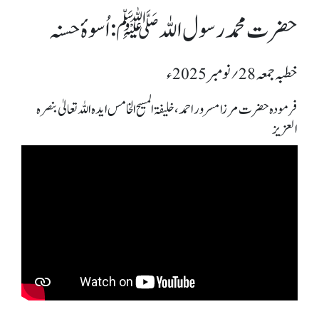
حضرت محمد رسول اللہﷺ: اُسوۂ حسنہ
خطبہ جمعہ 28؍ نومبر 2025ء
فرمودہ حضرت مرزا مسرور احمد، خلیفۃ المسیح الخامس ایدہ اللہ تعالیٰ بنصرہ
العزیز