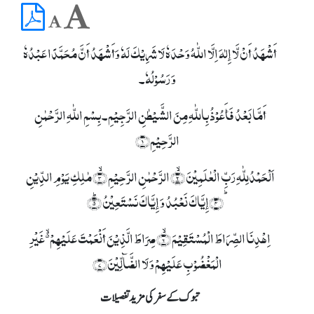
أَشْھَدُ أَنْ لَّا إِلٰہَ اِلَّا اللّٰہُ وَحْدَہٗ لَا شَرِیْکَ لَہٗ وَأَشْھَدُ أَنَّ مُحَمَّدًا عَبْدُہٗ
وَ رَسُوْلُہٗ۔
أَمَّا بَعْدُ فَأَعُوْذُ بِاللّٰہِ مِنَ الشَّیْطٰنِ الرَّجِیْمِ۔ بِسۡمِ اللّٰہِ الرَّحۡمٰنِ
الرَّحِیۡمِ﴿۱﴾
اَلۡحَمۡدُلِلّٰہِ رَبِّ الۡعٰلَمِیۡنَ ۙ﴿۲﴾ الرَّحۡمٰنِ الرَّحِیۡمِ ۙ﴿۳﴾ مٰلِکِ یَوۡمِ الدِّیۡنِ
ؕ﴿۴﴾إِیَّاکَ نَعۡبُدُ وَ إِیَّاکَ نَسۡتَعِیۡنُ ؕ﴿۵﴾
اِہۡدِنَا الصِّرَاطَ الۡمُسۡتَقِیۡمَ ۙ﴿۶﴾ صِرَاطَ الَّذِیۡنَ أَنۡعَمۡتَ عَلَیۡہِمۡ ۬ۙ غَیۡرِ
الۡمَغۡضُوۡبِ عَلَیۡہِمۡ وَ لَا الضَّآلِّیۡنَ﴿۷﴾
تبوک کے سفرکی مزید تفصیلات