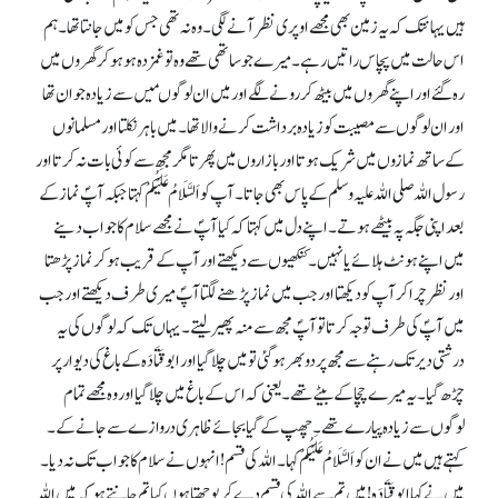
ہیں یہانتک کہ یہ زمین بھی مجھے اوپری نظر آنے لگی۔ وہ نہ تھی جس کو میں جانتا تھا۔ ہم
اس حالت میں پچاس راتیں رہے۔ میرے جو ساتھی تھے وہ تو غمزدہ ہوہوکر گھروں میں
رہ گئے اور اپنے گھروں میں بیٹھ کر رونے لگے اور میں ان لوگوںمیں سے زیادہ جوان تھا
اور ان لوگوں سے مصیبت کو زیادہ برداشت کرنے والا تھا۔ میں باہر نکلتا اور مسلمانوں
کے ساتھ نمازوں میں شریک ہوتا اور بازاروں میں پھرتا مگر مجھ سے کوئی بات نہ کرتا اور
رسول اللہ صلی اللہ علیہ وسلم کے پاس بھی جاتا۔ آپ کو اَلسَّلَامُ عَلَیْکُمْ کہتا جبکہ آپؐ نماز کے
بعد اپنی جگہ پہ بیٹھے ہوتے۔ اپنے دل میں کہتا کہ کیا آپؐ نے مجھے سلام کا جواب دینے
میں اپنے ہونٹ ہلائے یا نہیں۔ کنکھیوں سے دیکھتے اور آپ کے قریب ہوکر نماز پڑھتا
اور نظر چرا کر آپ کو دیکھتا اور جب میں نماز پڑھنے لگتا آپؐ میری طرف دیکھتے اور جب
میں آپؐ کی طرف توجہ کرتا تو آپؐ مجھ سے منہ پھیر لیتے۔ یہاں تک کہ لوگوں کی یہ
درشتی دیر تک رہنے سے مجھ پر دوبھر ہوگئی تو میں چلا گیا اور ابوقَتَادَہ کے باغ کی دیوار پر
چڑھ گیا۔ یہ میرے چچا کے بیٹے تھے۔ یعنی کہ اس کے باغ میں چلا گیا اور وہ مجھے تمام
لوگوں سے زیادہ پیارے تھے۔ چھپ کے گیا بجائے ظاہری دروازے سے جانے کے۔
کہتے ہیں میں نے ان کو اَلسَّلَامُ عَلَیْکُمْ کہا۔ اللہ کی قسم !انہوں نے سلام کا جواب تک نہ دیا۔
میں نے کہا ابو قَتَادَہ! میں تم سے اللہ کی قسم دے کر پوچھتا ہوں کیا تم جانتے ہو کہ میں اللہ