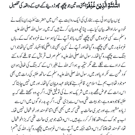
الثَّلٰثَۃِ الَّذِیۡنَ خُلِّفُوۡا
یعنی وہ تین جو پیچھے چھوڑ دئیے گئے ان کے واقعہ کی تفصیل
یوں بیان ہوئی ہے۔ بخاری کی ایک روایت ہے جس میں حضرت کَعْبْ بِن مَالِک نے
خود یہ سارا واقعہ بیان کیا ہے۔ چنانچہ وہ بیان کرتے ہیں کہ میں رسول اللہ صلی اللہ علیہ
وسلم سے کسی غزوہ میں بھی پیچھے نہیں رہا جو آپؐ نے کیا ہوسوائے غزوہ تبوک کے۔ ہاں
غزوۂ بدر میں بھی پیچھے رہ گیا تھا اور آپؐ نے کسی پر بھی ناراضگی کا اظہار نہیں کیا تھا جو اس
جنگ سے پیچھے رہ گیا تھا۔ رسول اللہ صلی اللہ علیہ وسلم صرف قریش کے قافلے کو روکنے
کے ارادے سے نکلے تھے مگر نتیجہ یہ ہوا کہ اللہ نے بغیر اس کے کہ جنگ کی ٹھانی ہو ان
کو دشمن سے ٹکرا دیا اور میں رسول اللہ صلی اللہ علیہ وسلم کے ساتھ عَقبَہ کی رات میں بھی
موجود تھا جب ہم نے اسلام پر قائم رہنے کا پختہ عہد و پیمان کیا تھا۔اور میں نہیں چاہتا کہ
اس رات کے عوض مجھے بدر میں شریک ہونے کی توفیق ملتی۔ اگرچہ وہ سمجھتے تھے کہ یہ
عَقبَہ کا جو وعدہ ہے، جو بیعت تھی وہ اس سے بڑی تھی۔ اگرچہ بدر لوگوں میں اس سے
زیادہ مشہور ہے اور میری حالت یہ تھی کہ میں کبھی بھی اتنا تنو مند اور خوشحال نہیں تھا۔
اب یہ تبوک کے واقعہ کا ذکر کررہے ہیں۔ اس وقت جو میری حالت تھی کہ بڑا خوشحال
تھا، تنومند تھا جتنا کہ اِس وقت جبکہ میں آپؐ سے اس غزوہ میں پیچھے رہ گیا۔ اللہ کی قسم !