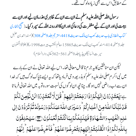
کے مطابق اس سے بھی زیادہ لوگ تھے۔
رسول اللہ صلی اللہ علیہ وسلم نے ان سے ان کے ظاہری عذر مان لیے اور ان سے
بیعت لی اور ان کے لیے مغفرت کی دعا کی اور ان کا اندرونہ اللہ کے سپرد کیا ۔
(
صحیح البخاری
کتاب المغازی باب حدیث کعب بن مالک، حدیث 4418، مترجم جلد 9 صفحہ 308
)(مسند احمدبن حنبل
جلد5صفحہ414، مسند کعب بن مالک،حدیث 15865، عالم الکتب بیروت 1998ء)(اللؤلؤ المکنون
سیرت انسائیکلوپیڈیا جلد9صفحہ561-562مکتبہ دارالسلام)
لیکن ان منافقین کا یہ جرم ناقابل معافی تھا۔ اس لیے اللہ تعالیٰ نے ان کے بارے
میں نبی اکرم صلی اللہ علیہ وسلم کو بذریعہ وحی فرما دیا تھا کہ یہ ایسے ناپاک لوگ ہیں کہ خدا
ان سے اب راضی نہیں ہوگا۔ چنانچہ ان لوگوں کی نسبت سورہ توبہ میں اللہ تعالیٰ فرماتا
یَعۡتَذِرُوۡنَ اِلَیۡکُمۡ اِذَا رَجَعۡتُمۡ اِلَیۡہِمۡ ؕ قُلۡ لَّا تَعۡتَذِرُوۡا لَنۡ نُّؤۡمِنَ لَکُمۡ
ہے:
قَدۡ نَبَّاَنَا اللّٰہُ مِنۡ اَخۡبَارِکُمۡ ؕ وَسَیَرَی اللّٰہُ عَمَلَکُمۡ وَرَسُوۡلُہٗ ثُمَّ تُرَدُّوۡنَ اِلٰی
عٰلِمِ الۡغَیۡبِ وَالشَّہَادَۃِ فَیُنَبِّئُکُمۡ بِمَا کُنۡتُمۡ تَعۡمَلُوۡنَ ﴿۹۴﴾ سَیَحۡلِفُوۡنَ
بِاللّٰہِ لَکُمۡ اِذَا انۡقَلَبۡتُمۡ اِلَیۡہِمۡ لِتُعۡرِضُوۡا عَنۡہُمۡ ؕ فَاَعۡرِضُوۡا عَنۡہُمۡ ؕ اِنَّہُمۡ