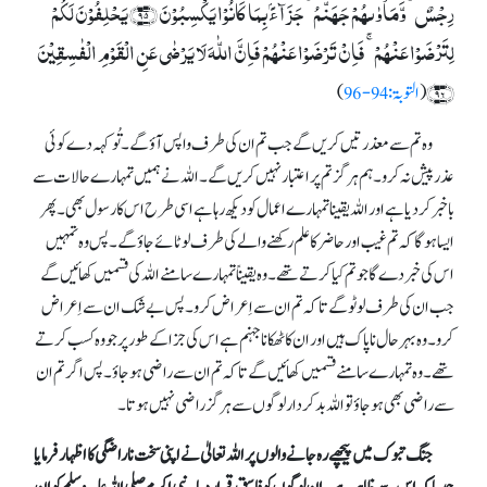
رِجۡسٌ ۫ وَّمَاۡوٰٮہُمۡ جَہَنَّمُ ۚ جَزَآءًۢ بِمَا کَانُوۡا یَکۡسِبُوۡنَ ﴿۹۵﴾ یَحۡلِفُوۡنَ لَکُمۡ
لِتَرۡضَوۡا عَنۡہُمۡ ۚ فَاِنۡ تَرۡضَوۡا عَنۡہُمۡ فَاِنَّ اللّٰہَ لَا یَرۡضٰی عَنِ الۡقَوۡمِ الۡفٰسِقِیۡنَ
﴿۹۶﴾
(
التوبۃ:94-96
)
وہ تم سے معذرتیں کریں گے جب تم ان کی طرف واپس آؤ گے۔ تُو کہہ دے کوئی
عذر پیش نہ کرو۔ ہم ہرگز تم پر اعتبار نہیں کریں گے۔ اللہ نے ہمیں تمہارے حالات سے
باخبر کردیا ہے اور اللہ یقینا تمہارے اعمال کو دیکھ رہا ہے اسی طرح اس کا رسول بھی۔ پھر
ایسا ہوگا کہ تم غیب اور حاضر کا علم رکھنے والے کی طرف لوٹائے جاؤ گے۔ پس وہ تمہیں
اس کی خبر دے گا جو تم کیا کرتے تھے۔ وہ یقیناً تمہارے سامنے اللہ کی قسمیں کھائیں گے
جب ان کی طرف لوٹو گے تا کہ تم ان سے اِعراض کرو۔ پس بے شک ان سے اِعراض
کرو۔ وہ بہرحال ناپاک ہیں اور ان کا ٹھکانا جہنم ہے اس کی جزا کے طور پر جو وہ کسب کرتے
تھے۔ وہ تمہارے سامنے قسمیں کھائیں گے تا کہ تم ان سے راضی ہوجاؤ۔ پس اگر تم ان
سے راضی بھی ہوجاؤ تو اللہ بدکردار لوگوں سے ہرگز راضی نہیں ہوتا۔
جنگ تبوک میں پیچھے رہ جانے والوں پر اللہ تعالیٰ نے اپنی سخت ناراضگی کا اظہار فرمایا