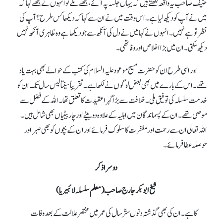
حنیف صاحب یہ واقعہ لکھتے ہیں کہ یہاں جلسہ پہ آئے، مجھے ملے تو انہوں نے مجھے کہا کہ
میں نے آپ کو دیکھ لیا ہے۔ اس وقت میں نے ان سے کہا کہ دیکھا کس طرح؟ آپ کی
نظر تو ہے نہیں۔ انہوں نے کہا میں نے دل کی آنکھ سے جو دیکھا ہے وہ ظاہری آنکھ نہیں
دیکھ سکتی۔ ان میں بڑا اخلاص اور وفا تھی۔
اور اسی طرح ان کو حضرت مسیح موعود علیہ السلام کی کتب کے حوالے بھی بہت یاد
تھے۔ اس کے بارے میں بھی بعض لوگوں نے لکھا ہے۔ تقریباً سینتالیس سال تک ان کو
خدمت سلسلہ کی توفیق ملی۔ خلافت سے بڑا گہرا عقیدت کا تعلق تھا۔ اللہ کے فضل سے
موصی تھے۔ ان کے پسماندگان میں اہلیہ کے علاوہ دو بیٹے اور چار بیٹیاں بھی شامل ہیں۔
اللہ تعالیٰ ان سے رحمت اور مغفرت کا سلوک فرمائے اور ان کے بچوں کو بھی صبر اور
حوصلہ عطا فرمائے۔
دوسرا ذکر
شیخ ابوبکر جارج صاحب (معلم سلسلہ لائبیریا)
کا ہے۔ ان کی بھی گذشتہ دنوں ستّر سال کی عمر میں مختصر علالت کے بعد وفات