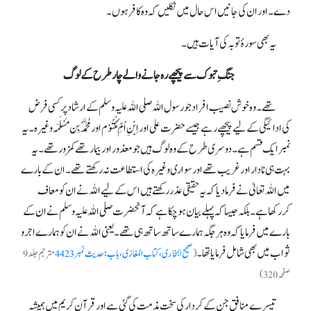
دے۔ اور ان کی جانیں اس حال میں نکلیں کہ وہ کافر ہوں۔
یہ بھی سورۂ توبہ کی آیات ہیں۔
جنگِ تبوک سے پیچھے رہ جانے والے چار طرح کے لوگ
تھے۔ وہ خوش نصیب افراد جو رسول اللہ صلی اللہ علیہ وسلم کے ارشاد پر کسی فرض
کی ادائیگی کے لیے پیچھے رہے جیسے حضرت علی اور اِبْنِ اُمِّ مَکْتُوْم اور مُحَمَّدْ بِن مَسْلَمَہ وغیرہ۔ یہ
نمبر ایک قسم ہے۔ دوسری طرح کے وہ لوگ ہیں جو معذور اور بیمار تھے کمزور تھے۔ یہ
بہت ہی نادار اور غریب تھے اور سواری وغیرہ کی استطاعت نہ رکھتے تھے۔ ان کے بارے
میں اللہ تعالیٰ نے فرما دیا کہ یہ حقیقی عذر رکھتے ہیں اس کے لیے اللہ نے ان کو معاف
کررکھا ہے۔ بلکہ جیسا کہ پہلے بیان ہوچکا ہے کہ آنحضرت صلی اللہ علیہ وسلم نے ان کے
بارے میں فرمایا کہ وہ ہر جگہ ہمارے ساتھ ساتھ ہی تھے۔ یعنی اللہ نے ان کو ہمارے اجرو
ثواب میں بھی شامل فرمایا تھا۔
(
صحیح البخاری، کتاب المغازی،باب: حدیث نمبر4423
مترجم جلد 9
صفحہ 320)
تیسرے منافق جن کے کردار کی سخت مذمت کی گئی ہے اور قرآن کریم میں ہمیشہ