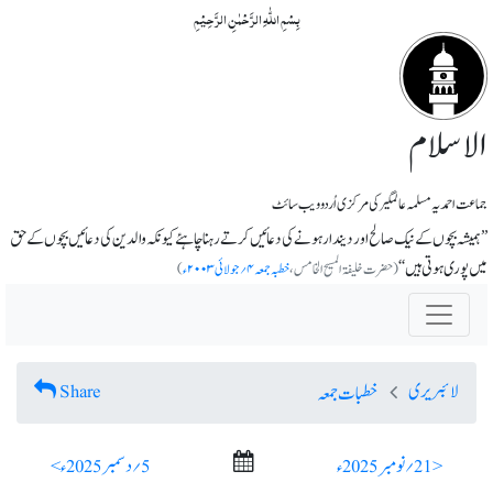
بِسۡمِ اللّٰہِ الرَّحۡمٰنِ الرَّحِیۡمِ
الاسلام
جماعت احمدیہ مسلمہ عالمگیر کی مرکزی اُردو ویب سائٹ
’’ہمیشہ بچوں کے نیک صالح اور دیندار ہونے کی دعائیں کرتے رہنا چاہئے کیونکہ والدین کی دعائیں بچوں کے حق
میں پوری ہوتی ہیں ‘‘
(حضرت خلیفۃ المسیح الخامس،
خطبہ جمعہ ۴؍جولائی ۲۰۰۳ء
)
لائبریری
Share
خطبات جمعہ
< 21؍ نومبر 2025ء
5؍ دسمبر 2025ء >