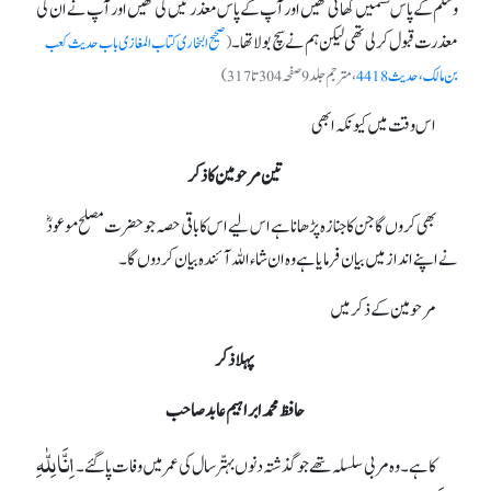
وسلم کے پاس قسمیں کھائی تھیں اور آپ کے پاس معذرتیں کی تھیں اور آپ نے ان کی
معذرت قبول کرلی تھی لیکن ہم نے سچ بولا تھا۔
(
صحیح البخاری کتاب المغازی باب حدیث کعب
بن مالک، حدیث 4418
، مترجم جلد9 صفحہ 304 تا 317)
اس وقت میں کیونکہ ابھی
تین مرحومین کا ذکر
بھی کروں گا جن کا جنازہ پڑھانا ہے اس لیے اس کا باقی حصہ جو حضرت مصلح موعودؓ
نے اپنے انداز میں بیان فرمایا ہے وہ ان شاءاللہ آئندہ بیان کردوں گا۔
مرحومین کےذکر میں
پہلا ذکر
حافظ محمد ابراہیم عابد صاحب
اِنَّا لِلّٰہِ
کا ہے۔ وہ مربی سلسلہ تھے جو گذشتہ دنوں بہتّر سال کی عمر میں وفات پا گئے۔