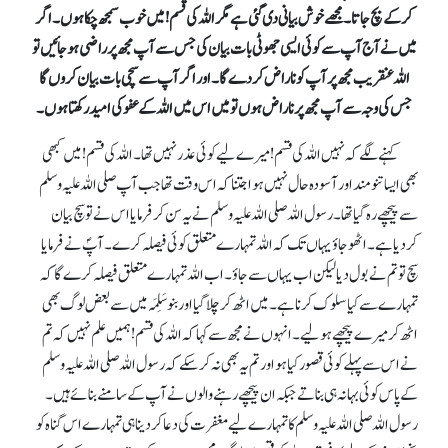
کرکے بچ جاتا۔ مجھے خوش بیانی دی گئی ہے مگر اللہ کی قَسم !میں خوب سمجھ چکا ہوں۔ اگر
میں نے آج آپ سے کوئی ایسی جھوٹی بات بیان کی جس سے آپ مجھ پر راضی ہوجائیں تو
اللہ عنقریب مجھ پر آپ کو ناراض کردے گا۔ اور اگر آپ سے سچی بات بیان کروں گا
جس کی وجہ سے آپ مجھ پر ناراض ہوں تو میں اس میں اللہ کے عفو کی امید رکھتا ہوں۔
کہنے لگے کہ نہیں اللہ کی قسم !میرے لیے کوئی عذر نہیں تھا۔ اللہ کی قسم !میں کبھی
بھی ایسا تنومند اور آسودہ حال نہیں ہوا جتنا کہ اس وقت تھا جب آپ صلی اللہ علیہ وسلم
سے پیچھے رہ گیا تھا۔ رسول اللہ صلی اللہ علیہ وسلم نے یہ سن کر فرمایا اس نے تو سچ بیان
کردیا ہے۔ اٹھو جاؤ یہاں تک کہ اللہ تمہارے متعلق کوئی فیصلہ کرے۔ آپؐ نے فرمایا
سچ تو تم نے بول دیا لیکن اب یہاں سے جاؤ۔ اب اللہ تمہارے متعلق فیصلہ کرے گا کہ
تمہارے سے کیا سلوک کرنا ہے۔ میں اٹھ کر چلا گیا اوربنو سَلِمَہ میں سے بعض لوگ بھی
اٹھ کر میرے پیچھے ہولیے۔ انہوں نے مجھ سے کہا کہ اللہ کی قسم !ہمیں علم نہیں کہ تم
نے اس سے پہلے کوئی قصور کیا ہو اور تم یہ بھی نہ کرسکے کہ رسول اللہ صلی اللہ علیہ وسلم
کے پاس کوئی بہانہ ہی بناتے جبکہ ان پیچھے رہنے والوں نے آپ کے سامنے بنائے ہیں۔
رسول اللہ صلی اللہ علیہ وسلم کا تمہارے لیے مغفرت کی دعا کردینا ہی تمہارے اس گناہ کو