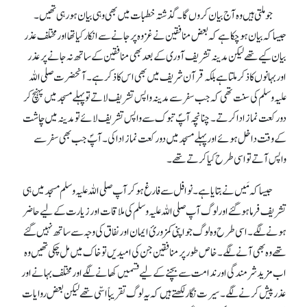
جو ملتی ہیں وہ آج بیان کروں گا۔ گذشتہ خطبات میں بھی وہی بیان ہورہی تھیں۔
جیسا کہ بیان ہوچکا ہے کہ بعض منافقین نے غزوہ پر جانے سے انکار کیا تھا اور مختلف عذر
بیان کیے تھے لیکن مدینہ تشریف آوری کے بعد بھی منافقین کے ساتھ نہ جانے پر عذر
اور بہانوں کا ذکر ملتا ہے بلکہ قرآن شریف میں بھی اس کا ذکر ہے۔ آنحضرت صلی اللہ
علیہ وسلم کی سنت تھی کہ جب سفر سے مدینہ واپس تشریف لاتے تو پہلے مسجد میں پہنچ کر
دو رکعت نماز ادا کرتے۔ چنانچہ آپؐ تبوک سے واپس تشریف لائے تو مدینہ میں چاشت
کے وقت داخل ہوئے اور پہلے مسجد میں دو رکعت نماز ادا کی۔ آپؐ جب بھی سفر سے
واپس آتے تو اسی طرح کیا کرتے تھے۔
جیسا کہ مَیں نے بتایا ہے۔ نوافل سے فارغ ہوکر آپ صلی اللہ علیہ وسلم مسجد میں ہی
تشریف فرما ہوگئے اور لوگ آپ صلی اللہ علیہ وسلم کی ملاقات اور زیارت کے لیے حاضر
ہونے لگے۔ اسی طرح وہ لوگ جو اپنی کمزوریٔ ایمان اور نفاق کی وجہ سے ساتھ نہیں گئے
تھے وہ بھی آنے لگے۔ خاص طور پر منافقین جن کی امیدیں تو خاک میں مل چکی تھیں وہ
اب مزید شرمندگی اور ندامت سے بچنے کے لیے قسمیں کھانے لگے اور مختلف بہانے اور
عذر پیش کرنے لگے۔ سیرت نگار لکھتے ہیں کہ یہ لوگ تقریباً اسّی تھے لیکن بعض روایات