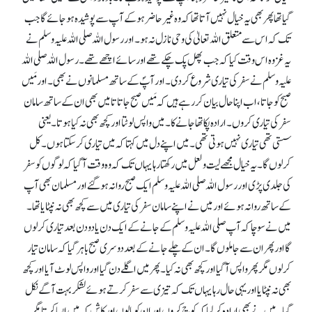
گیا تھا پھر بھی یہ خیال نہیں آتا تھا کہ وہ غیر حاضر ہوکے آپ سے پوشیدہ ہوجائے گا جب
تک کہ اس سے متعلق اللہ تعالیٰ کی وحی نازل نہ ہو۔ اور رسول اللہ صلی اللہ علیہ وسلم نے
یہ غزوہ اس وقت کیا کہ جب پھل پک چکے تھے اور سائے اچھے تھے۔ رسول اللہ صلی اللہ
علیہ وسلم نے سفر کی تیاری شروع کردی۔ اور آپؐ کے ساتھ مسلمانوں نے بھی۔ اور مَیں
صبح کو جاتا، اب اپنا حال بیان کررہے ہیں کہ مَیں صبح جاتا تا میں بھی ان کے ساتھ سامان
سفر کی تیاری کروں۔ ارادہ پکا تھا جانے کا۔میں واپس لوٹتا اور کچھ بھی نہ کیا ہوتا۔ یعنی
سستی تھی تیاری نہیں ہوتی تھی۔ میں اپنے دل میں کہتا کہ میں تیاری کرسکتا ہوں۔ کل
کرلوں گا۔ یہ خیال مجھے لیت و لعل میں رکھتا رہا یہاں تک کہ وہ وقت آ گیا کہ لوگوں کو سفر
کی جلدی پڑی اور رسول اللہ صلی اللہ علیہ وسلم ایک صبح روانہ ہوگئے اور مسلمان بھی آپ
کے ساتھ روانہ ہوئے اور میں نے اپنے سامان سفر کی تیاری میں سے کچھ بھی نہ نپٹایا تھا۔
میں نے سوچا کہ آپ صلی اللہ علیہ وسلم کے جانے کے ایک دن یا دو دن بعد تیاری کرلوں
گا اور پھر ان سے جا ملوں گا۔ ان کے چلے جانے کے بعد دوسری صبح باہرگیا کہ سامان تیار
کرلوں مگر پھر واپس آ گیا اور کچھ بھی نہ کیا۔ پھر میں اگلے دن گیا اور واپس لوٹ آیا اور کچھ
بھی نہ نپٹایا اور یہی حال رہا یہاں تک کہ تیزی سے سفر کرتے ہوئے لشکر بہت آگے نکل
گیا۔ میں نے بھی ارادہ کرلیا کہ کوچ کروں اور ان کو پا لوں اور کاش کہ میں ایسا کرتا مگر