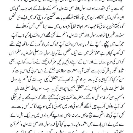
مجھ سے یہ بھی مقدر نہ ہوا۔ رسول اللہ صلی اللہ علیہ وسلم کے جانے کے بعد جب بھی میں
ان لوگوں میں نکلتا اور ان میں چکر لگاتا تو مجھے یہ بات غمگین کردیتی کہ میں ایسے ہی شخص
کو دیکھتا جن پر نفاق کا عیب دھرا جاتا تھا یا کمزوروں میں سے ایسا شخص جس کو اللہ نے
معذور ٹھہرایا تھا اور رسول اللہ صلی اللہ علیہ وسلم نے بھی مجھے اس وقت یاد کیا جب آپؐ
تبوک میں پہنچے۔ آپؐ نے فرمایا اور اس وقت آپؐ تبوک میں لوگوں کے ساتھ بیٹھے تھے
کہ کعب کہاں ہے؟ بنو سَلِمَہ میں سے ایک شخص نے کہا یا رسول اللہ صلی اللہ علیہ وسلم !اس
کو اس کی دو چادروں نے اور اس کےاپنے دائیں بائیں مڑ کر دیکھنے نے روک رکھا ہے۔ یعنی
شاید تکبر یا فخر کی وجہ سے نہیں آیا۔ حضرت معاذ بن جَبَلؓ نے اس صحابی کی اس بات کو
سن کر کہا کہ کیا ہی بری بات ہے جو تم نے کعب کے متعلق کہی ہے۔ اللہ کی قسم !یا رسول
اللہ صلی اللہ علیہ وسلم !اس کے متعلق ہمیں اچھا ہی تجربہ ہے۔ رسول اللہ صلی اللہ علیہ
وسلم یہ سن کر خاموش ہوگئے۔ حضرت کَعْبْ بِن مَالِک ؓ کہتے تھے کہ جب مجھے یہ خبر پہنچی
کہ آپؐ واپس آ رہے ہیں تو مجھے فکر ہوئی اور میں جھوٹی باتیں سوچنے لگا کہ کس بات سے
کل آپؐ کی ناراضگی سے بچ جاؤں۔ بہانہ بناؤں اور اپنے گھر والوں میں ہر ایک اہلِ رائے
سے میں نے اس بارے میں مشورہ لیا۔ جب یہ کہا گیا کہ رسول اللہ صلی اللہ علیہ وسلم آن