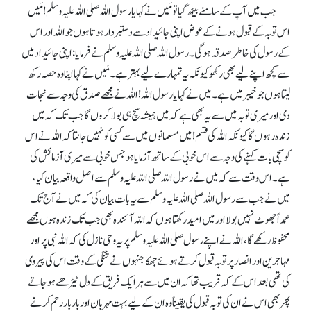
جب میں آپ کے سامنے بیٹھ گیا تو مَیں نے کہا یا رسول اللہ صلی اللہ علیہ وسلم !مَیں
اس توبہ کے قبول ہونے کے عوض اپنی جائیداد سے دستبردار ہوتا ہوں جو اللہ اور اس
کے رسول کی خاطر صدقہ ہوگی۔ رسول اللہ صلی اللہ علیہ وسلم نے فرمایا: اپنی جائیداد میں
سے کچھ اپنے لیے بھی رکھو کیونکہ یہ تمہارے لیے بہتر ہے۔ مَیں نے کہا اپنا وہ حصہ رکھ
لیتا ہوں جو خیبر میں ہے۔ میں نے کہا یارسول اللہ !اللہ نے مجھے صدق کی وجہ سے نجات
دی اور میری توبہ میں سے یہ بھی ہے کہ میں ہمیشہ سچ ہی بولا کروں گا جب تک کہ میں
زندہ رہوں گا کیونکہ اللہ کی قسم !میں مسلمانوں میں سے کسی کو نہیں جانتا کہ اللہ نے اس
کو سچی بات کہنے کی وجہ سے اس خوبی کے ساتھ آزمایا ہو جس خوبی سے میری آزمائش کی
ہے۔ اس وقت سے کہ میں نے رسول اللہ صلی اللہ علیہ وسلم سے اصل واقعہ بیان کیا،
میں نے جب سے رسول اللہ صلی اللہ علیہ وسلم سے یہ بات بیان کی کہ میں نے آج تک
عمداً جھوٹ نہیں بولا اور میں امید رکھتا ہوں کہ اللہ آئندہ بھی جب تک زندہ ہوں مجھے
محفوظ رکھے گا، اللہ نے اپنے رسول صلی اللہ علیہ وسلم پر یہ وحی نازل کی کہ اللہ نبی پر اور
مہاجرین اور انصار پر توبہ قبول کرتے ہوئے جھکا جنہوں نے تنگی کے وقت اس کی پیروی
کی تھی بعد اس کے کہ قریب تھا کہ ان میں سے ہر ایک فریق کے دل ٹیڑھے ہوجاتے
پھر بھی اس نے ان کی توبہ قبول کی یقینا ًوہ ان کے لیے بہت مہربان اور بار بار رحم کرنے