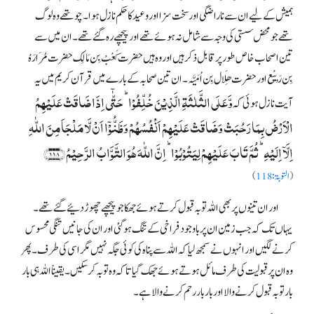
ہمیش کے لیے ان سے ناراضگی اور سخت سزا اور وعید کا حکم نازل ہوا۔ چوتھے وہ لوگ
تھے جو محض سستی کی وجہ سے شامل نہ ہوئے تھے اور پیچھے رہ گئے تھے۔ ان میں سے
تین اصحاب خاص طور پر قابل ذکر ہیں اور وہ ہیں حضرت کَعْبْ بِن مَالِک حضرت مُرَارَہْ
بِن رَبِیْع اور حضرت ھِلَال بِن اُمَیَّہ۔ ان تین صحابہ کے بارے میں قرآن کریم میں یہ
وَّعَلَی الثَّلٰثَۃِ الَّذِیۡنَ خُلِّفُوۡا ؕ حَتّٰۤی اِذَا ضَاقَتۡ عَلَیۡہِمُ
آیت نازل ہوئی کہ
الۡاَرۡضُ بِمَا رَحُبَتۡ وَضَاقَتۡ عَلَیۡہِمۡ اَنۡفُسُہُمۡ وَظَنُّوۡۤا اَنۡ لَّا مَلۡجَاَ مِنَ اللّٰہِ
اِلَّاۤ اِلَیۡہِ ؕ ثُمَّ تَابَ عَلَیۡہِمۡ لِیَتُوۡبُوۡا ؕ اِنَّ اللّٰہَ ہُوَ التَّوَّابُ الرَّحِیۡمُ ﴿۱۱۸﴾
(
التوبۃ:118
)
اور ان تینوں پر بھی اللہ توبہ قبول کرتے ہوئے جھکا جو پیچھے چھوڑ دئیے گئے تھے۔
یہاں تک کہ جب زمین ان پر باوجود فراخی کے تنگ ہوگئی اور ان کی جانیں تنگی محسوس
کرنے لگیں اور انہوں نے سمجھ لیا کہ اللہ سے پناہ کی کوئی جگہ نہیں مگر اسی کی طرف۔ پھر
وہ ان پر قبولیت کی طرف مائل ہوتے ہوئے جھک گیا تاکہ وہ توبہ کرسکیں۔ یقیناً اللہ ہی بار
بار توبہ قبول کرنے والا اور بار بار رحم کرنے والا ہے۔