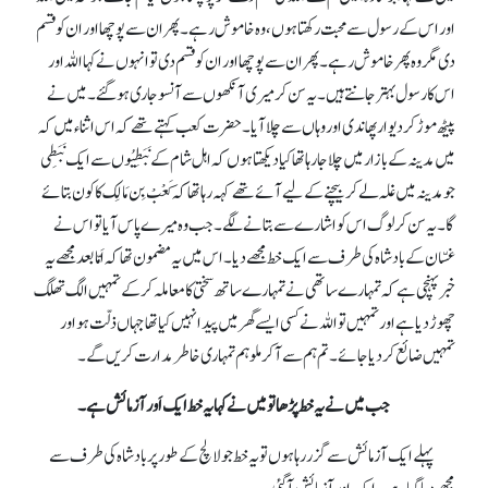
اور اس کے رسول سے محبت رکھتا ہوں، وہ خاموش رہے۔ پھر ان سے پوچھا اور ان کو قسم
دی مگر وہ پھر خاموش رہے۔ پھر ان سے پوچھا اور ان کو قسم دی تو انہوں نے کہا اللہ اور
اس کا رسول بہتر جانتے ہیں۔ یہ سن کر میری آنکھوں سے آنسو جاری ہوگئے۔ میں نے
پیٹھ موڑ کر دیوار پھاندی اور وہاں سے چلا آیا۔ حضرت کعب کہتے تھے کہ اس اثناء میں کہ
میں مدینہ کے بازار میں چلا جا رہا تھا کیا دیکھتا ہوں کہ اہل شام کےنَبَطِیُوں سے ایک نَبَطِی
جو مدینہ میں غلہ لے کر بیچنے کے لیے آئے تھے کہہ رہا تھا کہ کَعْبْ بِن مَالِک کا کون بتائے
گا۔ یہ سن کر لوگ اس کو اشارے سے بتانے لگے۔ جب وہ میرے پاس آیا تو اس نے
غسّان کے بادشاہ کی طرف سے ایک خط مجھے دیا۔ اس میں یہ مضمون تھا کہ اَمّا بعد مجھے یہ
خبر پہنچی ہے کہ تمہارے ساتھی نے تمہارے ساتھ سختی کا معاملہ کرکے تمہیں الگ تھلگ
چھوڑ دیا ہے اور تمہیں تو اللہ نے کسی ایسے گھر میں پیدا نہیں کیا تھا جہاں ذلّت ہو اور
تمہیں ضائع کردیا جائے۔ تم ہم سے آ کر ملو ہم تمہاری خاطر مدارت کریں گے۔
جب میں نے یہ خط پڑھا تو میں نے کہا یہ خط ایک اَور آزمائش ہے۔
پہلے ایک آزمائش سے گزر رہا ہوں تو یہ خط جو لالچ کے طور پر بادشاہ کی طرف سے