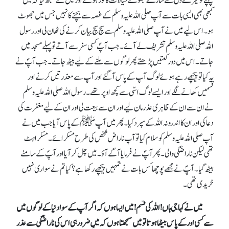
پہنچے تو میرے دل سے سارے جھوٹے خیالات کافور ہوگئے اور میں نے سمجھ لیا کہ میں
کبھی بھی ایسی بات سے آپ صلی اللہ علیہ وسلم کے غصہ سے بچنے کا نہیں جس میں جھوٹ
ہو۔ اس لیے میں نے آپ صلی اللہ علیہ وسلم سے سچ سچ بیان کرنے کی ٹھان لی اور رسول
اللہ صلی اللہ علیہ وسلم تشریف لے آئے۔ جب آپؐ کسی سفر سے آتے تو پہلے مسجد میں
جاتے۔ اس میں دو رکعتیں پڑھتے پھر لوگوں سے ملنے کے لیے بیٹھ جاتے۔ جب آپؐ نے
یہ کیا تو پیچھے رہے ہوئے لوگ آپ کے پاس آ گئے اور آپ سے معذرتیں کرنے اور
قَسمیں کھانے لگے اور ایسے لوگ اسّی سے کچھ اوپر تھے۔ رسول اللہ صلی اللہ علیہ وسلم
نے ان سے ان کے ظاہری عذر مان لیے اور ان سے بیعت لی اور ان کے لیے مغفرت کی
دعا کی اور ان کا اندرونہ اللہ کے سپرد کیا۔ پھر میں آپﷺ کے پاس آیا جب میں نے
آپ صلی اللہ علیہ وسلم کو سلام کیا تو آپ ناراض شخص کی طرح مسکرائے۔ مسکراہٹ
تھی لیکن ناراضگی والی۔ پھر آپؐ نے فرمایا آگے آؤ۔ میں چل کر آیا اور آپؐ کے سامنے
بیٹھ گیا۔ آپؐ نے مجھے پوچھا کس بات نے تمہیں پیچھے رکھا ہے؟ کیا تم نے سواری نہیں
خریدی تھی۔
میں نے کہا جی ہاں !اللہ کی قسم !میں ایسا ہوں کہ اگر آپ کے سوا دنیا کے لوگوں میں
سے کسی اور کے پاس بیٹھا ہوتا تو میں سمجھتا ہوں کہ میں ضرور ہی اس کی ناراضگی سے عذر