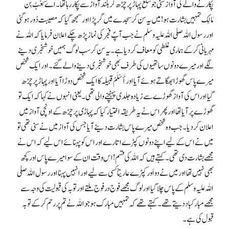
پکارنے والے کی آواز سنی جو سَلَع پہاڑ پر چڑھ کر بلند آواز سے پکار رہا تھا۔ اے کَعْبْ بِن
مَالِک تمہیں بشارت ہو! میں یہ سن کر سجدے میں گر پڑا اور سمجھ گیا کہ مصیبت دُور ہوگئی
اور رسول اللہ صلی اللہ علیہ وسلم نے جب آپؐ فجر کی نماز پڑھ چکے اعلان فرمایا کہ اللہ نے
مہربانی کرکے ہماری غلطی کو معاف کردیا ہے۔ یہ سن کر سب لوگ ہمیں خوشخبری دینے
لگے اور میرے دونوں ساتھیوں کی طرف بھی خوشخبری دینے والے گئے۔ اور ایک شخص
میرے پاس گھوڑا بھگاتےہوئے آیا اور أَسْلَمْ قبیلہ کا ایک شخص دوڑا آیا اور پہاڑ پر چڑھ
گیا اوراس کی آواز گھوڑے سے زیادہ جلدی پہنچنے والی تھی۔ یعنی انہوں نے کہا کہ ایک تو
گھوڑے پر آیا تھا اور پھر اس نےیہ طریقہ اختیار کیا کہ پہاڑی پر چڑھ کے اونچی آواز میں
اعلان کردیا۔ جب وہ شخص میرے پاس بشارت دینے آیا جس کی آواز میں نے سنی تھی تو
میں نے اس کے لیے اپنے دونوں کپڑے اتارے اور اس کو پہنائے اس لیے کہ اس نے
مجھے بشارت دی تھی۔ کہتے ہیں کہ اللہ کی قسم !اس وقت ان کے سوا میرے پاس اور کچھ
بھی نہیں تھا اور میں نے دو اَور کپڑے عاریتاً کسی سے لیے اور انہیں پہنا اور رسول اللہ صلی
اللہ علیہ وسلم کے پاس چلا گیا اور لوگ مجھے فوج در فوج ملتے اور توبہ کی قبولیت کی وجہ سے
مجھے مبارکباد دیتے تھے۔ کہتے تھے کہ تمہیں مبارک ہو جو اللہ نے تم پر رحم کرکے توبہ
قبول کی ہے۔