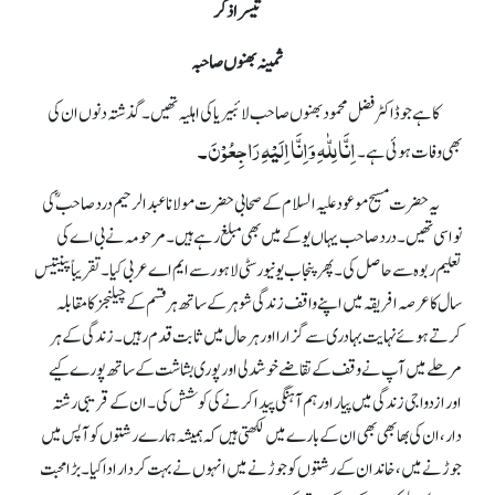
تیسرا ذکر
ثمینہ بھنوں صاحبہ
کا ہے جو ڈاکٹر فضل محمود بھنوں صاحب لائبیریا کی اہلیہ تھیں۔ گذشتہ دنوں ان کی
اِنَّا لِلّٰہِ وَاِنَّا اِلَیْہِ رَاجِعُوْنَ۔
بھی وفات ہوئی ہے۔
یہ حضرت مسیح موعود علیہ السلام کے صحابی حضرت مولانا عبدالرحیم درد صاحبؓ کی
نواسی تھیں۔ درد صاحب یہاں یوکے میں بھی مبلغ رہے ہیں۔ مرحومہ نے بی اے کی
تعلیم ربوہ سے حاصل کی۔ پھر پنجاب یونیورسٹی لاہور سے ایم اے عربی کیا۔ تقریباً پینتیس
سال کا عرصہ افریقہ میں اپنے واقف زندگی شوہر کے ساتھ ہر قسم کے چیلنجز کا مقابلہ
کرتے ہوئے نہایت بہادری سے گزارا اور ہر حال میں ثابت قدم رہیں۔ زندگی کے ہر
مرحلے میں آپ نے وقف کے تقاضے خوشدلی اور پوری بشاشت کے ساتھ پورے کیے
اور ازدواجی زندگی میں پیار اور ہم آہنگی پیدا کرنے کی کوشش کی۔ ان کے قریبی رشتہ
دار، ان کی بھابھی بھی ان کے بارے میں لکھتی ہیں کہ ہمیشہ ہمارے رشتوں کو آپس میں
جوڑنے میں، خاندان کے رشتوں کو جوڑنے میں انہوں نے بہت کردار اداکیا۔ بڑا محبت