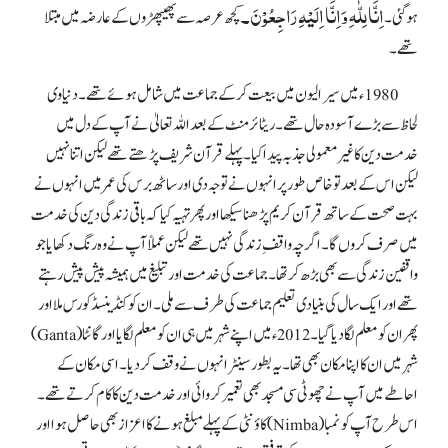
اِنَّا لِلّٰہِ وَاِنَّا اِلَیْہِ رَاجِعُوْنَ۔
ہوگئی۔
کچھ عرصہ سے پھیپھڑوں کے عارضہ میں مبتلا
تھے۔
1980ء میں سیرالیون میں بیعت کر کے جماعت میں شامل ہوئے تھے۔ دنیاوی
لحاظ سے بڑے آسودہ حال تھے۔ ریٹائرمنٹ کے بعد اللہ تعالیٰ نے آپ کے دل میں
خدمت دین کا غیر معمولی جذبہ پیدا کیا۔ پہلے قرآن شریف پڑھتے تھے لیکن اتنا نہیں
لیکن اس کے بعد تو خاص طور پر انہوں نے توجہ دی اور ساٹھ برس کی عمر میں انہوں نے
بہت صحت کے ساتھ قرآن کریم پڑھنا سیکھا اور پھر تہیہ کیا کہ باقی زندگی دین کی خدمت
میں صرف کروں گا۔ اگرچہ واقفِ زندگی نہیں تھے لیکن عملاً آپ نے وہ رنگ دکھایا جو
واقفین زندگی سے بھی بڑھ کر تھا۔ جماعت کی خدمت اور تبلیغ میں ہمیشہ پیش پیش رہتے
تھے اور ایک سال کی بنیادی تعلیم جماعت کی طر ف سے ملی۔ ان کو کنڈینسڈ کورس ملا اور
پھر ان کو معلم لگا دیا گیا۔ 2012ء میں اپنے شہر میں ہی ان کو معلم لگایا اور گانٹا (Ganta)
شہر میں ان کا اپنا مکان بھی تھا۔ یہ بطور سینٹر انہوں نے وقف کردیا۔ اسی مکان کے
احاطے میں آپ نے چھوٹی سی مسجد بھی تعمیر کروائی اور خدمت دین کا کام کرتے تھے۔
اس طرح آپ کو نمبا (Nimba) کاؤنٹی کے پہلے مبلغ ہونے کا اعزاز بھی حاصل ہوا اور