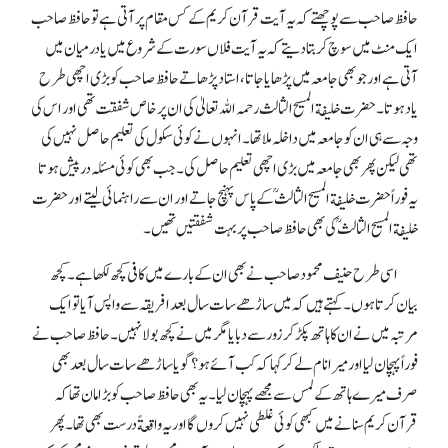
حافظ صاحب سے پوچھتے کہ یہ آیت قرآن کریم کے کس مقام پر آتی ہے تو حافظ صاحب
ایک منٹ میں سوچ کر بتا دیتے کہ یہ آیت فلاں سورت کے شروع میں یا درمیان میں
آتی ہے اور جو بھی جامعہ میں پڑھایا جاتا، استاد پڑھاتے حافظ صاحب کو بڑی اچھی طرح
یاد ہوتا۔ حضرت خلیفة المسیح الثالث رحمہ اللہ تعالیٰ کی ان پر خاص شفقت تھی اور اس کی
وجہ سے ہی ان کو جامعہ میں داخلہ ملا تھا۔ انہوں نے کوئی سکول کی تعلیم حاصل نہیں کی
تھی لیکن پھر بھی جامعہ میں بڑی اچھی تعلیم حاصل کی۔ جب بھی کوئی مسئلہ درپیش ہوتا
یہ فوراً حضرت خلیفة المسیح الثالثؒ کے پاس پہنچ جاتے اور ان سے راہنمائی لیتے اور حضرت
خلیفة المسیح الثالثؒ کی بھی حافظ صاحب پر بہت شفقتیں تھیں۔
اسی طرح حنیف محمود صاحب نے بھی ان کے بارے میں کافی کچھ لکھا ہے۔ کچھ
بیان کرتا ہوں۔ کہتے ہیں کہ میں ساڑھے سات سال بعد افریقہ سے واپس آیا تو ایک
مرتبہ میں نے ان کا ہاتھ پکڑ کر زور سے دبایا مگر میں نےکچھ بولا نہیں۔ حافظ صاحب نے
فوراً پہچان لیا اور میرا نام لے کر کہا کہ کب آئے ہو؟ گویا ساڑھے سات سال بعد بھی
صرف میرے ہاتھ کے لمس سے مجھے پہچان لیا۔ یہ بھی حافظ صاحب کو بڑا مان تھا کہ
قرآن کریم سنانے میں کبھی کوئی غلطی نہیں کروں گا اور یہ واقعةً درست بھی تھا۔ پھر