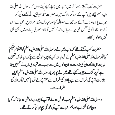
حضرت کعبؓ کہتے تھے آخر میں مسجد میں پہنچا۔ کیا دیکھتا ہوں کہ رسول اللہ صلی اللہ
علیہ وسلم بیٹھے ہیں آپ کے اردگرد لوگ ہیں۔ حضرت طَلْحَہ بن عُبَیْدُاللّٰہؓ مجھے دیکھ کر
میرے پاس دوڑے آئے اور مجھ سے مصافحہ کیا اور مبارک دی۔ مہاجرین میں سے اس
کے سوا بخدا کوئی شخص بھی میرے پاس اٹھ کر نہیں آیا اور طلحہ کی یہ بات میں کبھی بھی
نہیں بھولوں گا اور
حضرت کعب کہتے تھے کہ جب میں نے رسول اللہ صلی اللہ علیہ وسلم کو اَلسَّلَامُ عَلَیْکُمْ
کہا تو رسول اللہ صلی اللہ علیہ وسلم نے فرمایا اور آپ کا چہرہ خوشی سے چمک رہا تھا کہ تمہیں
نہایت ہی اچھے دن کی بشارت ہو ان دنوں میں سے جب سے تمہاری ماں نے تمہیں جنا
ہے تم پر گزرے ہیں۔ کہتے تھے میں نے پوچھا یا رسول اللہ صلی اللہ علیہ وسلم !کیا یہ
بشارت آپؐ کی طرف سے ہے یا اللہ کی طرف سے؟ آپؐ نے فرمایا نہیں! بلکہ اللہ کی
طرف سے۔
رسول اللہ صلی اللہ علیہ وسلم جب خوش ہوتے تو آپ کا چہرہ ایسا روشن ہوجاتا کہ گویا
وہ چاند کا ٹکڑا ہے اور ہم اس سے آپ کی خوشی پہچان لیا کرتے تھے۔