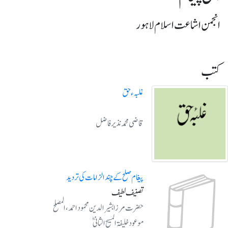
انجمن اشاعت اسلام لاہور
کتب
غلبہء حق
قاضی محمد نذیر فاضل
پیغام صلح کے چند الزامات کی تردید
تصنیف لطیف
حضرت مرزا بشیرالدین محمود احمد، المصلح
موعود خلیفۃ المسیح الثانیؓ