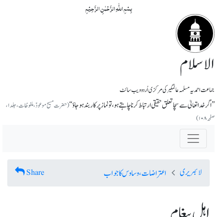
بِسۡمِ اللّٰہِ الرَّحۡمٰنِ الرَّحِیۡمِ
الاسلام
جماعت احمدیہ مسلمہ عالمگیر کی مرکزی اُردو ویب سائٹ
’’اگر خداتعالیٰ سے سچا تعلق حقیقی ارتباط کرنا چاہتے ہو، تو نماز پر کاربند ہوجاؤ‘‘
(حضرت مسیح موعودؑ، ملفوظات، جلد ۱،
صفحہ ۱۰۸)
لائبریری
Share
اعتراضات، وساوس کا جواب
اہل پیغام