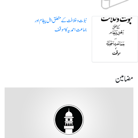
نبوّت و خلافت کے متعلق اہل پیغام اور
جماعت احمدیہ کا موقف
مضامین