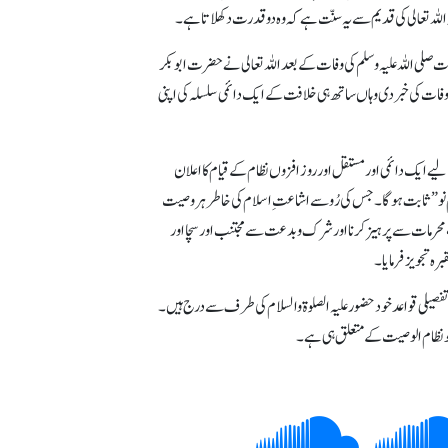
للہ تعالی کی قدیم سے یہ سنّت ہے کہ وہ دو قدرت دکھلاتا ہے۔
ا ہے جیسا کہ آنحضرت صلی اللہ علیہ وسلم کی وفات کے بعد اللہ تعالی نے حضرت ابوبکر
ی وفات کی خبر دی وہاں ساتھ ہی خلافت کے ایک دائمی سلسلہ کی اپنی
یے ایک دائمی اور مستقل اور روز افزوں نظام کے قیام کا اعلان
مِ نو” ثابت ہوگا۔ جس کی رُو سے اشاعتِ اسلام کی خاطر ہر وصیت
ی، محرمات سے پرہیز کرنا اور شرک و بدعت سے مجتنب اور سچا اور
 تجویز فرمایا۔
یلی قواعد خود حضور علیہ الصلوۃ والسلام کی طرف سے درج ہیں۔