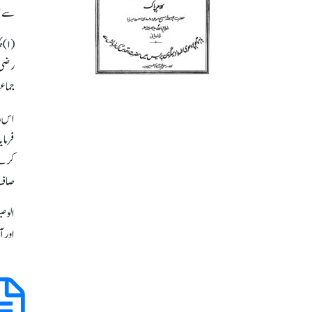
سے اس
رضی ا
جماع
اس رس
فرمای
کرنے 
صاف ہ
الوصی
اور آخر م