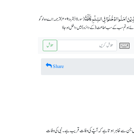
َّذِیۡنَ اٰمَنُوا ادۡخُلُوۡا فِی السِّلۡمِ کَآفَّۃً
(سورة البقرہ: ۲۰۹) ترجمہ :اے وہ لوگو
ائے ہو تم سب کے سب اطاعت (کے دائرہ) میں داخل ہو جاؤ
تلاش
Share
رمائے ہیں جن سے ظاہر ہوتا ہے کہ آپؑ کی وفات قریب ہے۔ نبی کی وفات