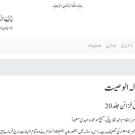
بِسۡمِ اللّٰہِ الرَّحۡمٰنِ الرَّحِیۡمِ
یٰۤاَیُّہَا ال
جو ایمان ل
لائبریری
تازہ ترین
English
ہ الوصیت
خزائن جلد 20
ا غلام احمد قادیانی، مسیح موعود و مہدی معہودؑ
یہ دسمبر ۱۹۰۵ء کی تصنیف ہے۔ اس رسالہ میں حضور علیہ الصلوۃ والسلام نے وہ تمام الہامات درج ف