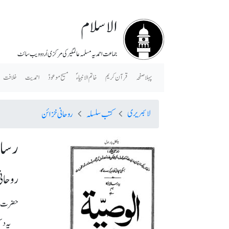
الاسلام
جماعت احمدیہ مسلمہ عالمگیر کی مرکزی اُردو ویب سائٹ
پہلا صفحہ
قرآن کریم
خاتم الانبیاء ؐ
مسیح موعودؑ
احمدیت
خلافت
لائبریری
کتب سلسلہ
روحانی خزائن
رسال
روحانی 
حضرت مرز