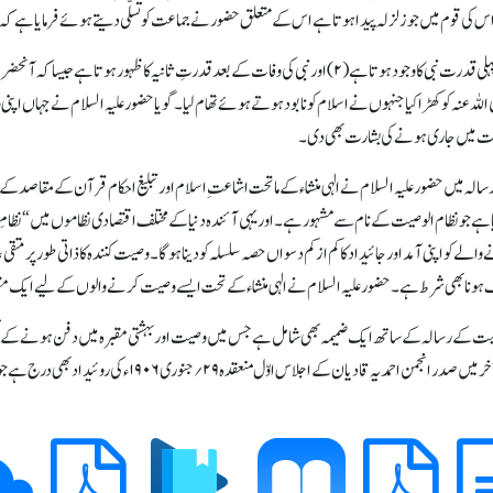
 کی قوم میں جو زلزلہ پیدا ہوتا ہے اس کے متعلق حضور نے جماعت کو تسلّی دیتے ہوئے فرمایا ہے کہ ا
(۱) پہلی قدرت نبی کا وجود ہوتا ہے (۲) اور نبی کی وفات کے بعد قدرتِ ثانیہ کا ظہور ہوت
للہ عنہ کو کھڑا کیا جنہوں نے اسلام کو نابود ہوتے ہوئے تھام لیا۔ گویا حضور علیہ السلام نے جہاں اپن
ت میں جاری ہونے کی بشارت بھی دی۔
الہ میں حضور علیہ السلام نے الہی منشاء کے ماتحت اشاعتِ اسلام اور تبلیغ احکام قرآن کے مقاصد کے ل
ا ہے جو نظام الوصیت کے نام سے مشہور ہے۔ اور یہی آئندہ دنیا کے مختلف اقتصادی نظاموں میں “نظا
والے کو اپنی آمد اور جائیداد کا کم از کم دسواں حصہ سلسلہ کو دینا ہوگا۔
وصیت کنندہ کا ذاتی طور پر متق
ونا بھی شرط ہے۔ حضور علیہ السلام نے الہی منشاء کے تحت ایسے وصیت کرنے والوں کے لیے ایک مقبرہ
ت کے رسالہ کے ساتھ ایک ضمیمہ بھی شامل ہے جس میں وصیت اور بہشتی مقبرہ میں دفن ہونے کے تفص
یں صدر انجمن احمدیہ قادیان کے اجلاس اوّل منعقدہ ۲۹؍جنوری ۱۹۰۶ء کی روئیداد بھی درج ہے جو نظام الوصیت کے متعلق ہی ہے۔