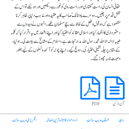
حقانی انسان کی راست گفتاری اور راست روی کو غور سے دیکھیں اور ہو سکے تو اس کے
نقش قدم پر چلیں۔ دوسرے باوا نانکؒ صاحب کا یہ عقیدہ اور مذہب دنیا پر ظاہر کرنا
مقصود ہے کہ وہ قول و فعل کے لحاظ سے سچے مسلمان تھے۔ انہوں نے ویدوں سے
دستبرداری کا اظہار کیا اور اسلامی عقائد کو اختیار کیا اور اپنے اشعار میں یہ اقرار کیا کہ کلمہ
طیبہ لا الہ الا اللہ محمد رسول اللہ مدار نجات ہے، اسلام کے مشائخ سے بیعت کی۔ اولیاء
کے مقابر پر چلّہ نشینی اختیار کی۔ دو حج کیے۔ اپنے چولہ کو آئندہ نسلوں کے لیے بطور
وصیت نامہ چھوڑ گئے۔
آن لائن
PDF
رابطہ
منسلک ویب سائٹ
اُردو مواد کا تازہ ترین اضافہ
انگریزی ویب سائٹ