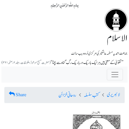
بِسۡمِ اللّٰہِ الرَّحۡمٰنِ الرَّحِیۡمِ
الاسلام
جماعت احمدیہ مسلمہ عالمگیر کی مرکزی اُردو ویب سائٹ
’’تقویٰ کے معنی ہیں ہر ایک باریک در باریک رگِ گناہ سے بچنا‘‘
(حضرت مسیح موعودؑ،ملفوظات ، جلد ۲، صفحہ ۳۲۱)
لائبریری
Share
کتب سلسلہ
روحانی خزائن