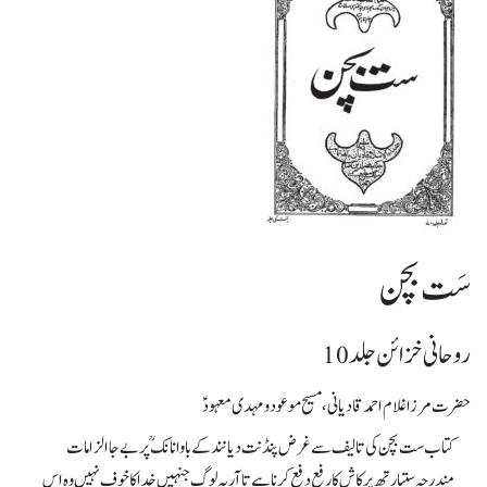
سَت بچن
روحانی خزائن جلد 10
حضرت مرزا غلام احمد قادیانی، مسیح موعود و مہدی معہودؑ
کتاب ست بچن کی تالیف سے غرض پنڈنت دیانند کے باوانانکؒ پر بے جا الزامات
مندرجہ ستیارتھ پرکاش کا رفع دفع کرنا ہے تا آریہ لوگ جنہیں خدا کا خوف نہیں وہ اس