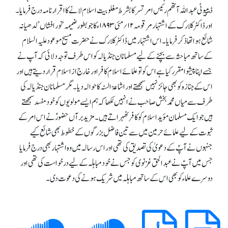
ڈیپیوٹی عبداللہ آتھم رئیس امرتسر کا بشرط مغلوبیت اسلام لانے کا اقرار نامہ درج فرمایا۔
اور ڈاکٹر کلارک کے اشتہار مرقومہ ۱۲؍ مئی ۱۸۹۳ء کا جو بطور ضمیمہ ‘نور افشاں’
لدھیانہ
شائع ہوا تھا ذکر فرمایا۔ اس اشتہار میں ڈاکٹر کلارک نے حضرت مسیح موعود علیہ السلام
کے ساتھ مباحثہ سے بچنے کے لیے مسلمانان جنڈیالہ کو اس طرف توجہ دلائی کہ آپ نے
جسے اپنا پیشوا مقرر کیا ہے اس کو تو علمائے اسلام کافر اور خارج از اسلام قرار دیتے ہیں اور
اس کے جنازہ کو بھی جائز نہیں سمجھتے اور اشاعۃ السنہ کا حوالہ دیا۔ مگر مسلمانان جنڈیالہ کی
طرف سے میاں محمد بخش صاحب نے انہیں لکھا کہ ہم ایسے مولویوں کو خود مفسد سمجھتے
ہیں جو ایک مسلمان مؤید اسلام کو کافر ٹھہراتے ہیں۔
مزید برآں حضورؑ نے اس امر کے
ثبوت کے لیے علمائے حرمین میں سے تین فاضل بزرگوں کے خطوط بھی شائع کیے
جنہوں نے آپؑ کے دعویٰ کی تصدیق کی تھی اور اس رسالہ میں وہ اشتہار بھی درج فرمایا
جس میں آپؑ نے عبدالحق غزنوی کو جس نے خود مباہلہ کے لیے درخواست کی تھی اور
دوسرے علماء کو بھی اس کے ساتھ مباہلہ میں شریک ہونے کی دعوت دی۔