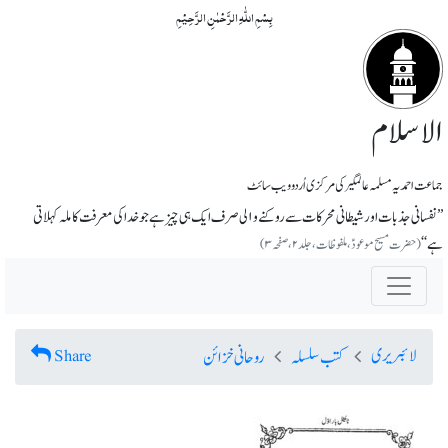
بِسۡمِ اللّٰہِ الرَّحۡمٰنِ الرَّحِیۡمِ
الاسلام
جماعت احمدیہ مسلمہ عالمگیر کی مرکزی اُردو ویب سائٹ
’’نفسانی جذبات اور شیطانی محرکات سے روکنے و۱لی صرف ایک ہی چیز ہے جو خدا کی معرفت کاملہ کہلاتی
ہے‘‘
(حضرت مسیح موعودؑ، ملفوظات، جلد ۲، صفحہ ۳)
لائبریری
Share
کتب سلسلہ
روحانی خزائن