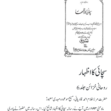
سچائی کا اظہار
روحانی خزائن جلد 6
حضرت مرزا غلام احمد قادیانی، مسیح موعود و مہدی معہودؑ
ماہ مئی ۱۸۹۳ء میں آپؑ نے رسالہ سچائی کا اظہار شائع کیا۔ اس رسالہ میں حضورؑ نے پادری