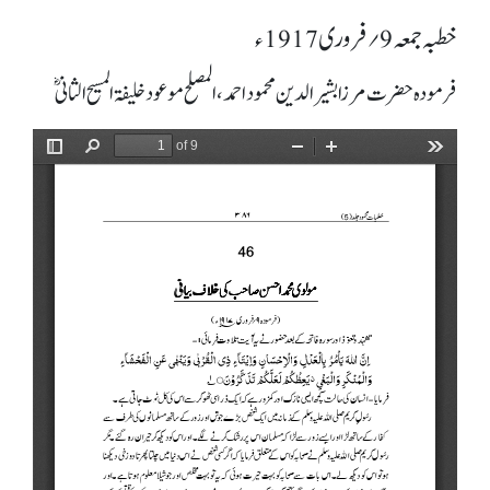
خطبہ جمعہ 9؍ فروری 1917ء
فرمودہ حضرت مرزا بشیرالدین محمود احمد، المصلح موعود خلیفۃ المسیح الثانیؓ