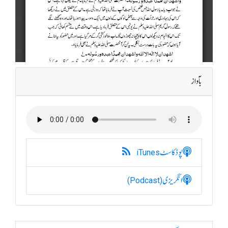
بآواز
پوڈکاسٹ
iTunes
انگریزی
(Podcast)