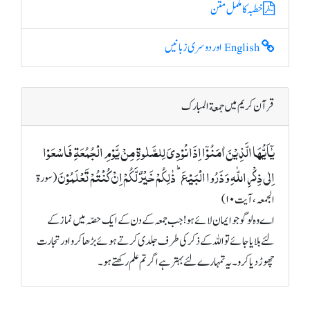
خطبہ کا مکمل متن
English اور دوسری زبانیں
قرآن کریم میں جمعة المبارک
یٰۤاَیُّہَا الَّذِیۡنَ اٰمَنُوۡۤا اِذَا نُوۡدِیَ لِلصَّلٰوۃِ مِنۡ یَّوۡمِ الۡجُمُعَۃِ فَاسۡعَوۡا
اِلٰی ذِکۡرِ اللّٰہِ وَ ذَرُوا الۡبَیۡعَ ؕ ذٰلِکُمۡ خَیۡرٌ لَّکُمۡ اِنۡ کُنۡتُمۡ تَعۡلَمُوۡنَ
(سورة
الجمعہ، آیت ۱۰)
اے وہ لوگو جو ایمان لائے ہو! جب جمعہ کے دن کے ایک حصّہ میں نماز کے
لئے بلایا جائے تو اللہ کے ذکر کی طرف جلدی کرتے ہوئے بڑھا کرو اور تجارت
چھوڑ دیا کرو۔ یہ تمہارے لئے بہتر ہے اگر تم علم رکھتے ہو۔