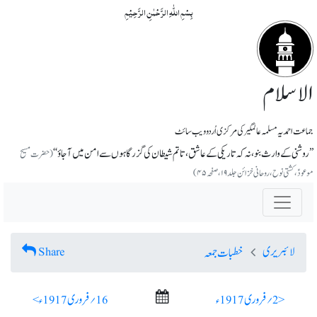
بِسۡمِ اللّٰہِ الرَّحۡمٰنِ الرَّحِیۡمِ
الاسلام
جماعت احمدیہ مسلمہ عالمگیر کی مرکزی اُردو ویب سائٹ
’’روشنی کے وارث بنو، نہ کہ تاریکی کے عاشق، تا تم شیطان کی گزرگاہوں سے امن میں آجاؤ‘‘
(حضرت مسیح
موعودؑ،کشتی نوح، روحانی خزائن جلد ۱۹، صفحہ ۴۵)
لائبریری
Share
خطبات جمعہ
< 2؍ فروری 1917ء
16؍ فروری 1917ء >