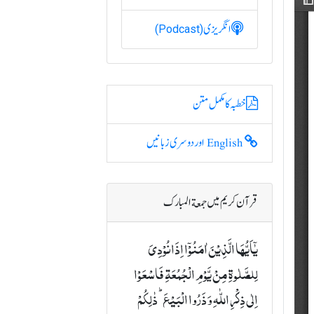
انگریزی
(Podcast)
خطبہ کا مکمل متن
English اور دوسری زبانیں
قرآن کریم میں جمعة المبارک
یٰۤاَیُّہَا الَّذِیۡنَ اٰمَنُوۡۤا اِذَا نُوۡدِیَ
لِلصَّلٰوۃِ مِنۡ یَّوۡمِ الۡجُمُعَۃِ فَاسۡعَوۡا
اِلٰی ذِکۡرِ اللّٰہِ وَ ذَرُوا الۡبَیۡعَ ؕ ذٰلِکُمۡ