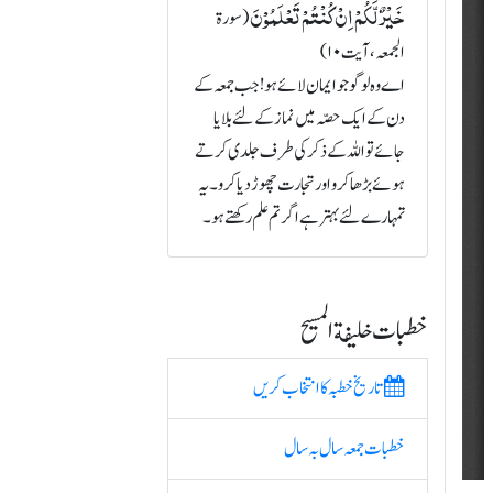
خَیۡرٌ لَّکُمۡ اِنۡ کُنۡتُمۡ تَعۡلَمُوۡنَ
(سورة
الجمعہ، آیت ۱۰)
اے وہ لوگو جو ایمان لائے ہو! جب جمعہ کے
دن کے ایک حصّہ میں نماز کے لئے بلایا
جائے تو اللہ کے ذکر کی طرف جلدی کرتے
ہوئے بڑھا کرو اور تجارت چھوڑ دیا کرو۔ یہ
تمہارے لئے بہتر ہے اگر تم علم رکھتے ہو۔
خطبات خلیفة المسیح
تاریخ خطبہ کا انتخاب کریں
خطبات جمعہ سال بہ سال