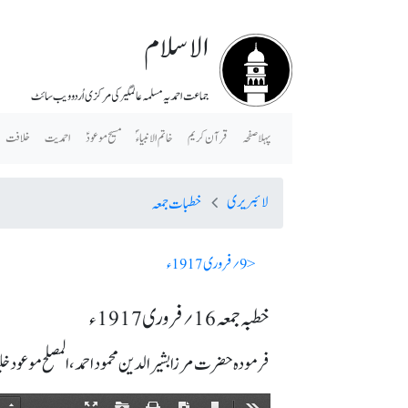
الاسلام
جماعت احمدیہ مسلمہ عالمگیر کی مرکزی اُردو ویب سائٹ
پہلا صفحہ
قرآن کریم
خاتم الانبیاء ؐ
مسیح موعودؑ
احمدیت
خلافت
لائبریری
خطبات جمعہ
< 9؍ فروری 1917ء
خطبہ جمعہ 16؍ فروری 1917ء
فرمودہ حضرت مرزا بشیرالدین محمود احمد، المصلح موعود خلیفۃ 