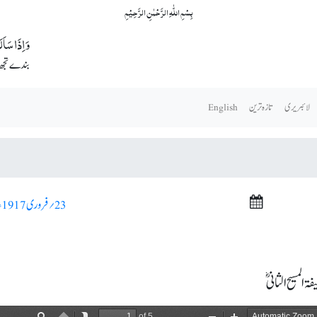
بِسۡمِ اللّٰہِ الرَّحۡمٰنِ الرَّحِیۡمِ
وَ اِذَا سَاَ
بندے تجھ س
لائبریری
تازہ ترین
English
23؍ فروری 1917ء >
المسیح الثانیؓ