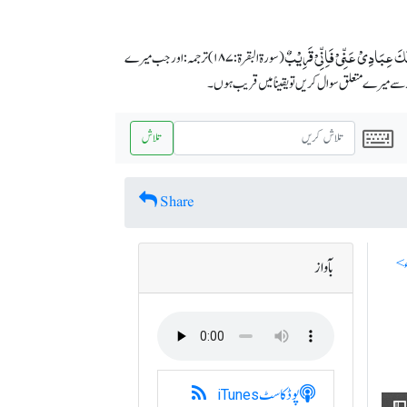
لَکَ عِبَادِیۡ عَنِّیۡ فَاِنِّیۡ قَرِیۡبٌ
(سورة البقرة :۱۸۷) ترجمہ: اور جب میرے
ے میرے متعلق سوال کریں تو یقیناً میں قریب ہوں۔
تلاش
Share
بآواز
پوڈکاسٹ
iTunes