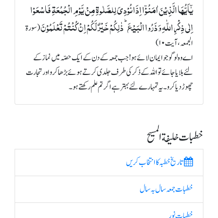
یٰۤاَیُّہَا الَّذِیۡنَ اٰمَنُوۡۤا اِذَا نُوۡدِیَ لِلصَّلٰوۃِ مِنۡ یَّوۡمِ الۡجُمُعَۃِ فَاسۡعَوۡا
اِلٰی ذِکۡرِ اللّٰہِ وَ ذَرُوا الۡبَیۡعَ ؕ ذٰلِکُمۡ خَیۡرٌ لَّکُمۡ اِنۡ کُنۡتُمۡ تَعۡلَمُوۡنَ
(سورة
الجمعہ، آیت ۱۰)
اے وہ لوگو جو ایمان لائے ہو! جب جمعہ کے دن کے ایک حصّہ میں نماز کے
لئے بلایا جائے تو اللہ کے ذکر کی طرف جلدی کرتے ہوئے بڑھا کرو اور تجارت
چھوڑ دیا کرو۔ یہ تمہارے لئے بہتر ہے اگر تم علم رکھتے ہو۔
خطبات خلیفة المسیح
تاریخ خطبہ کا انتخاب کریں
خطبات جمعہ سال بہ سال
خطبات نور