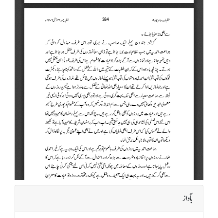
بآواز