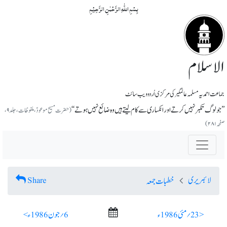
بِسۡمِ اللّٰہِ الرَّحۡمٰنِ الرَّحِیۡمِ
الاسلام
جماعت احمدیہ مسلمہ عالمگیر کی مرکزی اُردو ویب سائٹ
’’جو لوگ تکبر نہیں کرتے اور انکساری سے کام لیتے ہیں وہ ضائع نہیں ہوتے‘‘
(حضرت مسیح موعودؑ، ملفوظات، جلد۹،
صفحہ ۲۸۱)
لائبریری
Share
خطبات جمعہ
< 23؍ مئی 1986ء
6؍ جون 1986ء >