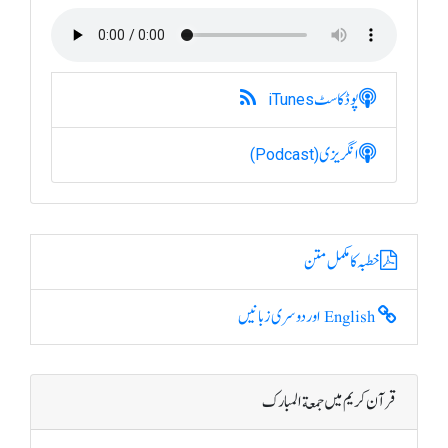
پوڈکاسٹ
iTunes
انگریزی
(Podcast)
خطبہ کا مکمل متن
English اور دوسری زبانیں
قرآن کریم میں جمعة المبارک