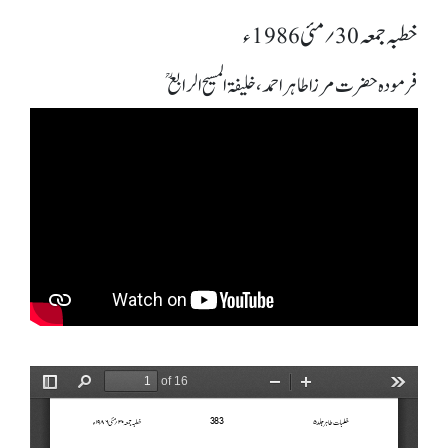
خطبہ جمعہ 30؍ مئی 1986ء
فرمودہ حضرت مرزا طاہر احمد، خلیفۃ المسیح الرابعؒ