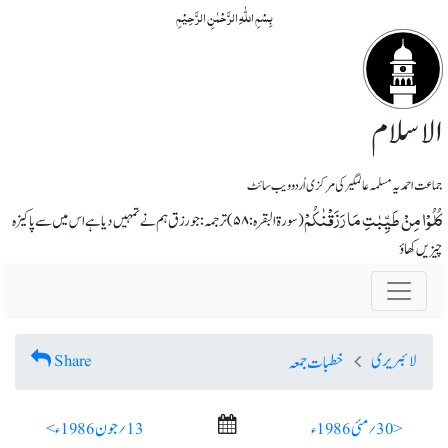
بِسۡمِ اللّٰہِ الرَّحۡمٰنِ الرَّحِیۡمِ
الاسلام
جماعت احمدیہ مسلمہ عالمگیر کی مرکزی اُردو ویب سائٹ
کُلُوۡا مِنۡ طَیِّبٰتِ مَا رَزَقۡنٰکُمۡ
(سورة البقرہ: ۵۸) ترجمہ: جو رزق ہم نے تمہیں دیا ہے اس میں سے پاکیزہ
چیزیں کھاؤ
لائبریری
Share
خطبات جمعہ
< 30؍ مئی 1986ء
13؍ جون 1986ء >