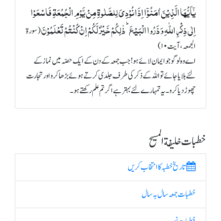
یٰۤاَیُّہَا الَّذِیۡنَ اٰمَنُوۡۤا اِذَا نُوۡدِیَ لِلصَّلٰوۃِ مِنۡ یَّوۡمِ الۡجُمُعَۃِ فَاسۡعَوۡا
اِلٰی ذِکۡرِ اللّٰہِ وَ ذَرُوا الۡبَیۡعَ ؕ ذٰلِکُمۡ خَیۡرٌ لَّکُمۡ اِنۡ کُنۡتُمۡ تَعۡلَمُوۡنَ
(سورة
الجمعہ، آیت ۱۰)
اے وہ لوگو جو ایمان لائے ہو! جب جمعہ کے دن کے ایک حصّہ میں نماز کے
لئے بلایا جائے تو اللہ کے ذکر کی طرف جلدی کرتے ہوئے بڑھا کرو اور تجارت
چھوڑ دیا کرو۔ یہ تمہارے لئے بہتر ہے اگر تم علم رکھتے ہو۔
خطبات خلیفة المسیح
تاریخ خطبہ کا انتخاب کریں
خطبات جمعہ سال بہ سال