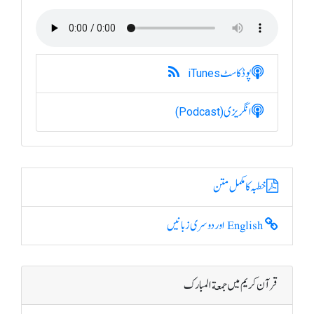
پوڈکاسٹ
iTunes
انگریزی
(Podcast)
خطبہ کا مکمل متن
English اور دوسری زبانیں
قرآن کریم میں جمعة المبارک