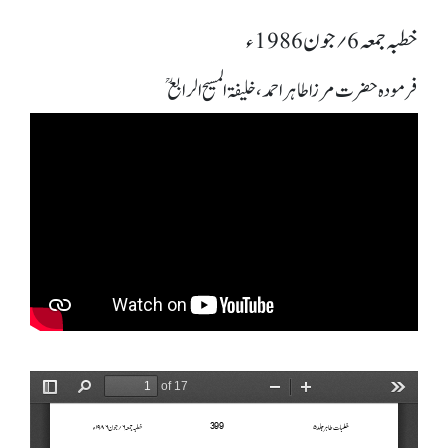
خطبہ جمعہ 6؍ جون 1986ء
فرمودہ حضرت مرزا طاہر احمد، خلیفۃ المسیح الرابعؒ