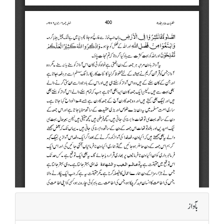
بآواز