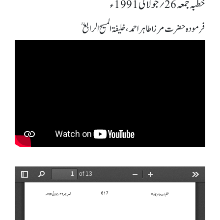
خطبہ جمعہ 26؍ جولائی 1991ء
فرمودہ حضرت مرزا طاہر احمد، خلیفۃ المسیح الرابعؒ