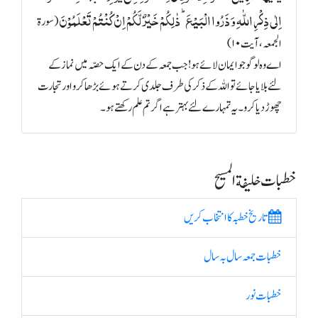
اِلٰی ذِکۡرِ اللّٰہِ وَ ذَرُوا الۡبَیۡعَ ؕ ذٰلِکُمۡ خَیۡرٌ لَّکُمۡ اِنۡ کُنۡتُمۡ تَعۡلَمُوۡنَ
(سورة
الجمعہ، آیت ۱۰)
اے وہ لوگو جو ایمان لائے ہو! جب جمعہ کے دن کے ایک حصّہ میں نماز کے
لئے بلایا جائے تو اللہ کے ذکر کی طرف جلدی کرتے ہوئے بڑھا کرو اور تجارت
چھوڑ دیا کرو۔ یہ تمہارے لئے بہتر ہے اگر تم علم رکھتے ہو۔
خطبات خلیفة المسیح
تاریخ خطبہ کا انتخاب کریں
خطبات جمعہ سال بہ سال
خطبات نور