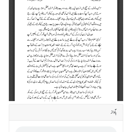
بآواز