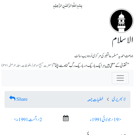
بِسۡمِ اللّٰہِ الرَّحۡمٰنِ الرَّحِیۡمِ
الاسلام
جماعت احمدیہ مسلمہ عالمگیر کی مرکزی اُردو ویب سائٹ
’’تقویٰ کے معنی ہیں ہر ایک باریک در باریک رگِ گناہ سے بچنا‘‘
(حضرت مسیح موعودؑ،ملفوظات ، جلد ۲، صفحہ ۳۲۱)
لائبریری
Share
خطبات جمعہ
< 19؍ جولائی 1991ء
2؍ اگست 1991ء >