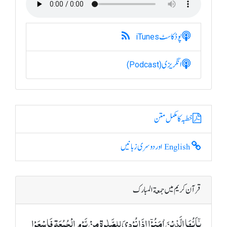
پوڈکاسٹ
iTunes
انگریزی
(Podcast)
خطبہ کا مکمل متن
English اور دوسری زبانیں
قرآن کریم میں جمعة المبارک
یٰۤاَیُّہَا الَّذِیۡنَ اٰمَنُوۡۤا اِذَا نُوۡدِیَ لِلصَّلٰوۃِ مِنۡ یَّوۡمِ الۡجُمُعَۃِ فَاسۡعَوۡا