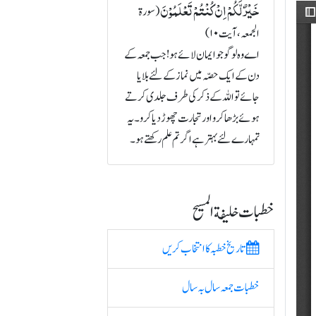
خَیۡرٌ لَّکُمۡ اِنۡ کُنۡتُمۡ تَعۡلَمُوۡنَ
(سورة
الجمعہ، آیت ۱۰)
اے وہ لوگو جو ایمان لائے ہو! جب جمعہ کے
دن کے ایک حصّہ میں نماز کے لئے بلایا
جائے تو اللہ کے ذکر کی طرف جلدی کرتے
ہوئے بڑھا کرو اور تجارت چھوڑ دیا کرو۔ یہ
تمہارے لئے بہتر ہے اگر تم علم رکھتے ہو۔
خطبات خلیفة المسیح
تاریخ خطبہ کا انتخاب کریں
خطبات جمعہ سال بہ سال