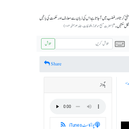
ختی کرتا اور غضب میں آجاتا ہے اس کی زبان سے معارف اور حکمت کی باتیں
نکل سکتیں۔‘‘
(حضرت مسیح موعودؑ،ملفوظات ، جلد ۳، صفحہ ۱۰۴)
تلاش
Share
بآواز
پوڈکاسٹ
iTunes