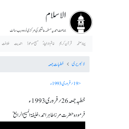
الاسلام
جماعت احمدیہ مسلمہ عالمگیر کی مرکزی اُردو ویب سائٹ
پہلا صفحہ
قرآن کریم
خاتم الانبیاء ؐ
مسیح موعودؑ
احمدیت
خلافت
لائبریری
خطبات جمعہ
< 19؍ فروری 1993ء
خطبہ جمعہ 26؍ فروری 1993ء
فرمودہ حضرت مرزا طاہر احمد، خلیفۃ المسیح الرابعؒ