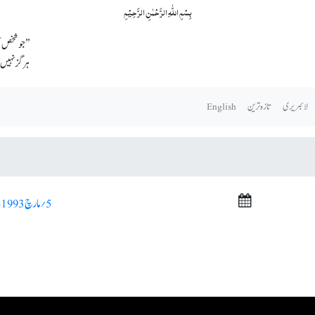
بِسۡمِ اللّٰہِ الرَّحۡمٰنِ الرَّحِیۡمِ
’’جو شخص س
ہرگز نہیں 
لائبریری
تازہ ترین
English
5؍ مارچ 1993ء >