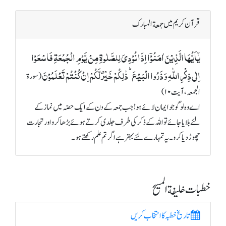
قرآن کریم میں جمعة المبارک
یٰۤاَیُّہَا الَّذِیۡنَ اٰمَنُوۡۤا اِذَا نُوۡدِیَ لِلصَّلٰوۃِ مِنۡ یَّوۡمِ الۡجُمُعَۃِ فَاسۡعَوۡا
اِلٰی ذِکۡرِ اللّٰہِ وَ ذَرُوا الۡبَیۡعَ ؕ ذٰلِکُمۡ خَیۡرٌ لَّکُمۡ اِنۡ کُنۡتُمۡ تَعۡلَمُوۡنَ
(سورة
الجمعہ، آیت ۱۰)
اے وہ لوگو جو ایمان لائے ہو! جب جمعہ کے دن کے ایک حصّہ میں نماز کے
لئے بلایا جائے تو اللہ کے ذکر کی طرف جلدی کرتے ہوئے بڑھا کرو اور تجارت
چھوڑ دیا کرو۔ یہ تمہارے لئے بہتر ہے اگر تم علم رکھتے ہو۔
خطبات خلیفة المسیح
تاریخ خطبہ کا انتخاب کریں