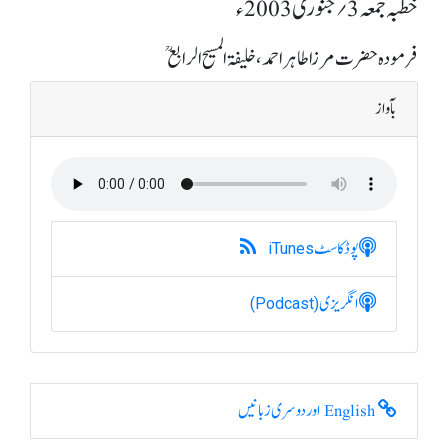
خطبہ جمعہ 3؍ جنوری 2003ء
فرمودہ حضرت مرزا طاہر احمد، خلیفۃ المسیح الرابعؒ
بآواز
پوڈکاسٹ
iTunes
انگریزی
(Podcast)
English اور دوسری زبانیں