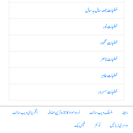
خطبات جمعہ سال بہ سال
خطبات نور
خطبات محمود
خطبات ناصر
خطبات طاہر
خطبات مسرور
رابطہ
منسلک ویب سائٹ
اُردو مواد کا تازہ ترین اضافہ
انگریزی ویب سائٹ
دوسری زبانیں
ٹوئٹر
فیس بک