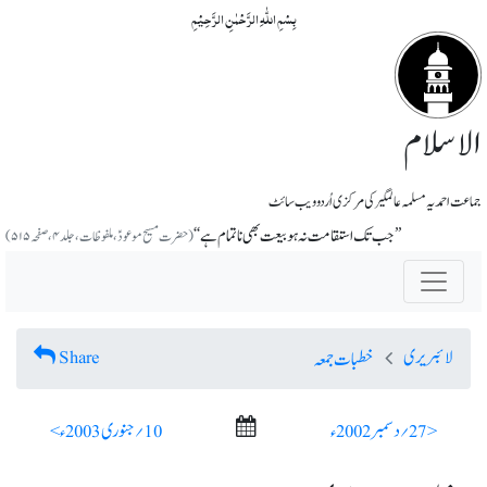
بِسۡمِ اللّٰہِ الرَّحۡمٰنِ الرَّحِیۡمِ
الاسلام
جماعت احمدیہ مسلمہ عالمگیر کی مرکزی اُردو ویب سائٹ
’’جب تک استقامت نہ ہو بیعت بھی ناتمام ہے‘‘
(حضرت مسیح موعودؑ، ملفوظات، جلد ۴، صفحہ ۵۱۵)
لائبریری
Share
خطبات جمعہ
< 27؍ دسمبر 2002ء
10؍ جنوری 2003ء >