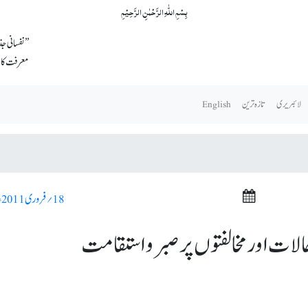
بِسۡمِ اللّٰہِ الرَّحۡمٰنِ الرَّحِیۡمِ
معرفت کامل
لائبریری
تازہ ترین
English
18؍ فروری 2011ء >
الات اور مخالفتوں پر صبر و استقامت