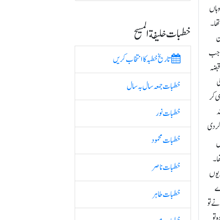
وہاں
تھا۔
خطبات خلیفة المسیح
ن
ہ جب
تاریخ خطبہ کا انتخاب کریں
قبضہ
ی
خطبات جمعہ سال بہ سال
ی کر
ہ
خطبات نور
کر دی
خطبات محمود
ل
ھا۔
خطبات ناصر
دیوں
رے
خطبات طاہر
نے تو
 تو