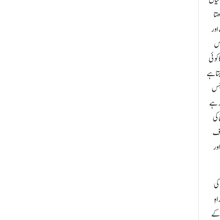
تا
اور
وس
 کوئی
تا ہے
 جس
ہ ہے
 کی
لاف
ور
کی
ہِ
ن کے