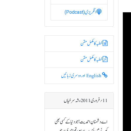
انگریزی
(Podcast)
خطبہ کا مکمل متن
خطبہ کا مکمل متن
English اور دوسری زبانیں
11؍ فروری 2011ء شہ سرخیاں
اے دشمنانِ احمدیت! جو دنیا کے کسی بھی
کونے میں بس رہے ہو، تم احمدی پر جو