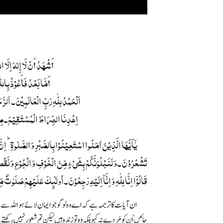
أَشْھَدُ أَنْ لَّا إِلٰہَ اِلّ
أَمَّا بَعْدُ فَأَعُوْذُ ب
اَلْحَمْدُ لِلّٰہِ رَبِّ الْعَالَمِیْنَ۔ اَل
اِھْدِنَا الصِّرَاطَ الْمُسْتَقِیْمَ۔صِرَ
یٰۤاَیُّہَا الَّذِیۡنَ اٰمَنُوا اسۡتَعِیۡنُوۡا بِالصَّبۡرِ وَ الصَّلٰوۃِ ؕ اِنّ
تَشۡعُرُوۡنَ۔وَ لَنَبۡلُوَنَّکُمۡ بِشَیۡءٍ مِّنَ الۡخَوۡفِ وَ الۡجُوۡعِ وَ نَقۡص
قَالُوۡۤا اِنَّا لِلّٰہِ وَ اِنَّاۤ اِلَیۡہِ رٰجِعُوۡنَ۔اُولٰٓئِکَ عَلَیۡہِمۡ صَلَوٰتٌ م
ان آیات کا ترجمہ ہے کہ اے وہ لوگو جو ایمان لائے ہو اللہ سے صب
جائیں اُن کو مُردے نہ کہو بلکہ وہ تو زندہ ہیں لیکن تم شعور نہیں ر