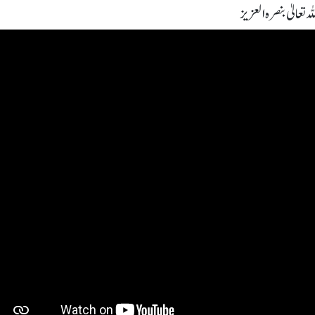
 تعالیٰ بنصرہ العزیز