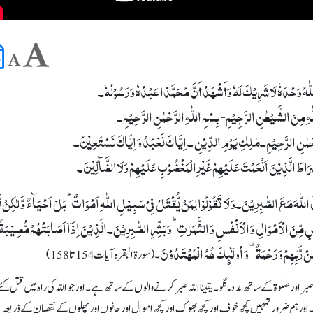
َا اللّٰہُ وَحْدَہٗ لَا شَرِیْکَ لَہٗ وَأَشْھَدُ أَنَّ مُحَمَّدًا عَبْدُہٗ وَ رَسُوْلُہٗ۔
ِاللّٰہِ مِنَ الشَّیْطٰنِ الرَّجِیْمِ- بِسْمِ اللّٰہِ الرَّحْمٰنِ الرَّحِیْمِ۔
رَّحْمٰنِ الرَّحِیْمِ۔مٰلِکِ یَوْمِ الدِّیْنِ ۔ اِیَّا کَ نَعْبُدُ وَ اِیَّاکَ نَسْتَعِیْنُ۔
اطَ الَّذِیْنَ اَنْعَمْتَ عَلَیْھِمْ غَیْرِالْمَغْضُوْبِ عَلَیْھِمْ وَلَاالضَّآلِّیْنَ۔
َ اللّٰہَ مَعَ الصّٰبِرِیۡنَ۔وَ لَا تَقُوۡلُوۡا لِمَنۡ یُّقۡتَلُ فِیۡ سَبِیۡلِ اللّٰہِ اَمۡوَاتٌ ؕ بَلۡ اَحۡیَآءٌ وَّ لٰکِنۡ لّ
ٍ مِّنَ الۡاَمۡوَالِ وَ الۡاَنۡفُسِ وَ الثَّمَرٰتِ ؕ وَ بَشِّرِ الصّٰبِرِیۡنَ۔الَّذِیۡنَ اِذَاۤ اَصَابَتۡہُمۡ مُّصِیۡبَۃٌ
ِّنۡ رَّبِّہِمۡ وَ رَحۡمَۃٌ ۟ وَ اُولٰٓئِکَ ہُمُ الۡمُہۡتَدُوۡنَ
۔ (سورۃ البقرہ آیات 154تا 158)
ر اور صلوۃ کے ساتھ مدد مانگو۔ یقینا اللہ صبر کرنے والوں کے ساتھ ہے۔ اور جو اللہ کی راہ میں قتل کئ
کھتے۔ اور ہم ضرور تمہیں کچھ خوف اور کچھ بھوک اور کچھ اموال اور جانوں اور پھلوں کے نقصان کے ذریعہ