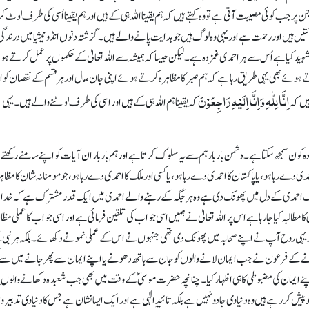
ر جب کوئی مصیبت آتی ہے تو وہ کہتے ہیں کہ ہم یقینا اللہ ہی کے ہیں اور ہم یقینا اُسی کی طرف لوٹ کر
ہیں اور رحمت ہے اور یہی وہ لوگ ہیں جو ہدایت پانے والے ہیں۔ گزشتہ دنوں انڈونیشیا میں درندگی 
 شہید کیا ہے اُس سے ہر احمدی غمزدہ ہے۔ لیکن جیسا کہ ہمیشہ سے اللہ تعالیٰ کے حکموں پر عمل کرتے ہ
ہوئے بھی یہی طریق رہا ہے کہ ہم صبر کا مظاہرہ کرتے ہوئے اپنی جان، مال اور ہر قسم کے نقصان کو ال
اِنَّا لِلّٰہِ وَاِنَّااِلَیْہِ رَاجِعُوْنَ
یں کہ
کہ یقینا ہم اللہ ہی کے ہیں اور اسی کی طرف لوٹنے والے ہیں۔ یہی
کون سمجھ سکتا ہے۔ دشمن بار بار ہم سے یہ سلوک کرتا ہے اور ہم بار بار ان آیات کو اپنے سامنے رکھتے
 دے رہا ہو، یا پاکستان کا احمدی دے رہا ہو، یا کسی اور ملک کا احمدی دے رہا ہو، جو مومنانہ شان کا مظاہ
 احمدی کے دل میں پھونک دی ہے وہ ہر جگہ کے رہنے والے احمدی میں ایک قدرمشترک ہے کہ خدا تع
ی کا مطالبہ کیا جا رہا ہے اس پر اللہ تعالیٰ نے ہمیں اسی جواب کی تلقین فرمائی ہے اور اسی جواب کا عملی مظا
ا اور یہی روح آپ نے اپنے صحابہ میں پھونک دی تھی جنہوں نے اس کے عملی نمونے دکھائے۔ بلکہ ہر نبی
 کے فرعون نے جب ایمان لانے والوں کو جان سے ہاتھ دھونے یا اپنے ایمان سے پھر جانے میں سے
ے ایمان کی مضبوطی کا ہی اظہار کیا۔ چنانچہ حضرت موسیٰ ؑ کے وقت میں بھی جب شعبدہ دکھانے والوں پر
پیش کر رہے ہیں وہ دنیاوی جادو نہیں ہے بلکہ تائیدِ الٰہی ہے اور ایک ایسا نشان ہے جس کا دنیاوی تدبیر