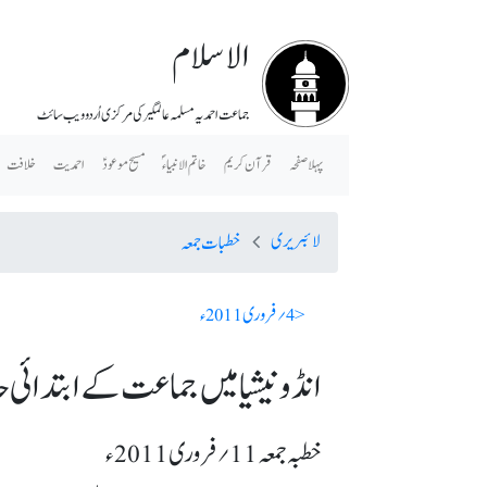
الاسلام
جماعت احمدیہ مسلمہ عالمگیر کی مرکزی اُردو ویب سائٹ
پہلا صفحہ
قرآن کریم
خاتم الانبیاء ؐ
مسیح موعودؑ
احمدیت
خلافت
لائبریری
خطبات جمعہ
< 4؍ فروری 2011ء
انڈونیشیا میں جماعت کے ابتدائی ح
خطبہ جمعہ 11؍ فروری 2011ء