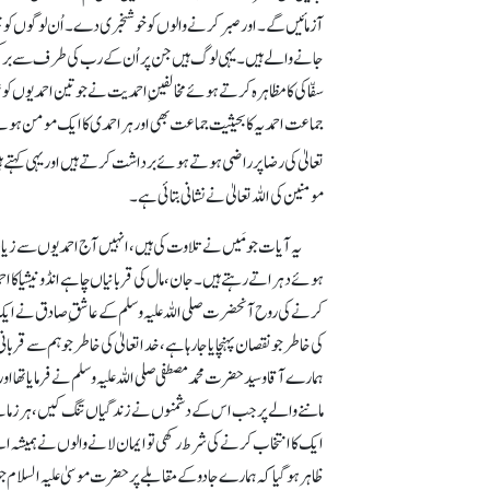
آزمائیں گے۔ اور صبر کرنے والوں کو خوشخبری دے۔ اُن لوگوں کو جن پ
جانے والے ہیں۔ یہی لوگ ہیں جن پر اُن کے رب کی طرف سے برکتیں 
سفّاکی کا مظاہرہ کرتے ہوئے مخالفینِ احمدیت نے جو تین احمدیوں کو
جماعت احمدیہ کا بحیثیت جماعت بھی اور ہر احمدی کا ایک مومن ہوتے 
تعالیٰ کی رضا پر راضی ہوتے ہوئے برداشت کرتے ہیں اور یہی کہتے ہ
مومنین کی اللہ تعالیٰ نے نشانی بتائی ہے۔
یہ آیات جو مَیں نے تلاوت کی ہیں، انہیں آج احمدیوں سے زیادہ 
ہوئے دہراتے رہتے ہیں۔ جان، مال کی قربانیاں چاہے انڈونیشیا کا احمدی
کرنے کی روح آنحضرت صلی اللہ علیہ وسلم کے عاشقِ صادق نے ایک
کی خاطر جو نقصان پہنچایا جا رہا ہے، خدا تعالیٰ کی خاطر جو ہم سے قربان
ہمارے آقا و سید حضرت محمد مصطفی صلی اللہ علیہ وسلم نے فرمایا تھ
ماننے والے پر جب اس کے دشمنوں نے زندگیاں تنگ کیں، ہر زمانے
ایک کا انتخاب کرنے کی شرط رکھی تو ایمان لانے والوں نے ہمیشہ اپن
ظاہر ہو گیا کہ ہمارے جادو کے مقابلے پر حضرت موسیٰ علیہ السلام جو 