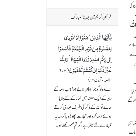
ن کی
قرآن کریم میں جمعة المبارک
َّمَا
یٰۤاَیُّہَا الَّذِیۡنَ اٰمَنُوۡۤا اِذَا نُوۡدِیَ
ہے۔
لسلام
لِلصَّلٰوۃِ مِنۡ یَّوۡمِ الۡجُمُعَۃِ فَاسۡعَوۡا
ے سے
اِلٰی ذِکۡرِ اللّٰہِ وَ ذَرُوا الۡبَیۡعَ ؕ ذٰلِکُمۡ
ر
خَیۡرٌ لَّکُمۡ اِنۡ کُنۡتُمۡ تَعۡلَمُوۡنَ
(سورة
الجمعہ، آیت ۱۰)
س
اے وہ لوگو جو ایمان لائے ہو! جب جمعہ کے
نیا
دن کے ایک حصّہ میں نماز کے لئے بلایا
سنو گے
جائے تو اللہ کے ذکر کی طرف جلدی کرتے
ہوئے بڑھا کرو اور تجارت چھوڑ دیا کرو۔ یہ
ذرا سی
تمہارے لئے بہتر ہے اگر تم علم رکھتے ہو۔
 سات