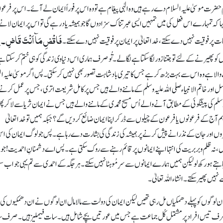
ام حضرت موسیٰ علیہ السلام دے رہے ہیں وہ الٰہی پیغام ہے تو وہ اس پر فوراً ایمان لے آئے۔ اس پر فرعو
ا کہ تمہارے اس فعل کی میں تمہیں ایسی عبرتناک سزا دوں گا جو ہمیشہ یاد رہے گی تو اس پر ایمان لانے
فَاقْضِ مَآ اَنْتَ قَاضٍ۔ اِن
نات پر فوقیت نہیں دے سکتے، خدا تعالیٰ پرایمان پر فوقیت نہیں دے سکتے۔
یمانوں کو پھیرنے کے لئے تو جتنا زور لگا سکتا ہے لگا لے۔ تُو صرف ہماری اس دنیاوی زندگی کو ہی ختم کر سکتا 
لنے والا ہے وہ اس سے بہت بڑھ کر ہے جس کا تیری بادشاہت تصور بھی نہیں کر سکتی۔ پس اگر موسیٰ علیہ ا
لرسل اور خاتم الانبیاء صلی اللہ علیہ وسلم کے ماننے والے ہیں جس پر کامل شریعت اتری، جس پر عمل کرن
ہ وسلم کی پیشگوئی کے مطابق آنے والے اُس مسیح محمدی کے ماننے والے ہیں جس نے ایمان ثریا سے لا کر پھ
 آج کے فرعونوں یا فرعون کے چیلوں سے ڈر کر اپنا ایمان ضائع کر دیں گے؟ جبکہ ہمیں تو خدا تعالیٰ
ظاہروں اور جان کے نذرانے پیش کرنے پر ہمیشہ کی زندگی کی بشارت دے رہا ہے۔ پس جو لوگ ایمان کی ا
ں، نہ ظلم و بربریت کی انتہا اپنے ایمانوں پر قائم رہنے سے روک سکتی ہے۔ پس اے دشمنانِ احمدیت! جو د
چاہتے ہو رکھ لولیکن ہمیں ہمارے ایمانوں سے سرِ مُو ہٹا نہیں سکتے۔ ہر جگہ کے احمدی سے تم یہی جواب 
ے نہیں پھیر سکتے۔ انشاء اللہ تعالیٰ۔
اً ان لوگوں کو پہلے دھمکیاں مل رہی تھیں لیکن ایمان کی دولت سے مالا مال ان لوگوں نے ان دھمکیوں کی 
ے۔ صرف تیس افراد پر مشتمل کُل جماعت ہے جس میں عورتیں بچے شامل ہیں۔ سات فیملیز ہیں۔ صرف