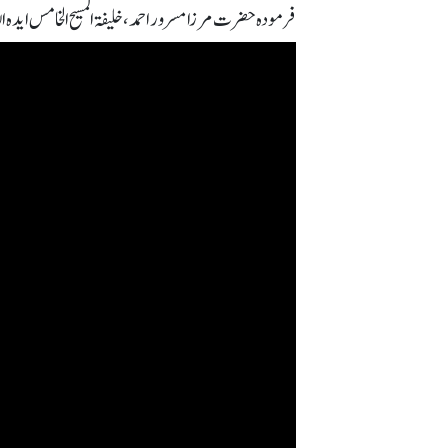
فرمودہ حضرت مرزا مسرور احمد، خلیفۃ المسیح الخامس ایدہ اللہ