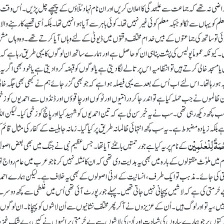
اضی نہ تھے کہ جماعت سے علیحدگی کا اعلان کریں اور ان نام نہاد مُلّاؤں کے پیچھے چل پڑیں۔ اُس وقت 
علم کو یہاں سے نکالو جبکہ معلم کوئی غیر نہیں تھا۔ کوئی باہر سے آیا ہوا نہیں تھا۔ بلکہ اُسی قصبے کا رہنے والا 
وئی تو ساتھ کی جماعتوں کے بیس خدام مختلف وقتوں میں ڈیوٹی کے لئے وہاں آیا کرتے تھے۔ وہ وہاں مش
لیں۔ کیونکہ عموماً پولیس کی پشت پناہی ان کو حاصل ہے اور ہمارے ساتھ ان لوگوں کایہی طریق رہا ہے ک
ا مسجد خالی کرتے ہیں تو انتظامیہ اس پر تالے لگا دیتی ہے یا لوگوں کو قبضہ کروا دیتی ہے یا خود بھی اگر یہ 
بہ ہو رہا تھا۔ اس لئے اب اُس کے بعد سے یہی فیصلہ ہوا ہے کہ جو بھی گزر جائے ہم نے کبھی بھی جگہ خال
لموں نے جب حملہ کیا ہے تو اندر جا کر درانتیوں اور ٹوکوں اور چاقوؤں اور ڈنڈوں سے احمدیوں کو زخم
 کچھ دیکھ رہی تھی۔ سب نے یہ خبر سن لی ہے کہ تین احمدیوں کو شہید کیا اور پانچ کو زخمی کیا۔ لیکن الل
لکہ زیادہ مضبوط ہے۔ یہ سب کچھ انتہائی ظالمانہ طریق پر کیا گیا۔ زمانہ جاہلیت کے کفار کی مثال قائم 
مَۃٌ لِّلْعٰلَمِیْن
کے نام پر یہ کیا ہے جو رحمتیں بانٹنے آیا تھا۔ جس عظیم نبی نے جنگ میں بھی بعض اصو
ملوّث مقتولوں کے بارہ میں بھی یہ ہدایت دی تھی کہ ان کا مُثلہ نہیں کرنا جو عرب میں عام رواج ت
تی کی جائے۔ مذہب تو ایک طرف، انسانیت کے ادنیٰ اصولوں کے بھی یہ خلاف ہے۔ لیکن ہمارے احم
ے حُرمتی کی ہے کہ لاشیں پہچانی نہیں جاتی تھیں۔ پہلے جو رپورٹ آئی تھی اُس میں غلطی سے کچھ دوس
کہ نہیں، یہ تو اور لوگ ہیں۔ اُن کے عزیزوں نے آ کر پھر مختلف نشانیوں سے اُن لاشوں کو پہچانا۔ ان لوگوں 
کی حرکتوں پر جو ہمارے پیاروں کی شہادت اور اُن کی لاشوں سے بے حُرمتی پر انہوں نے کیں، بے شک غمزدہ