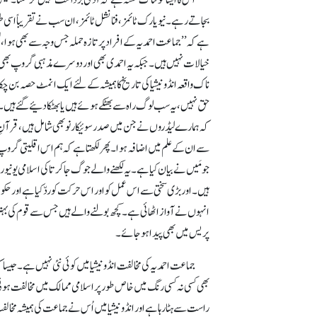
بجاتے رہے۔ نیو یارک ٹائمز، فنانشل ٹائمز، ان سب نے تقریباً اسی ط
ہے کہ ’’جماعت احمدیہ کے افراد پر تازہ حملہ جس وجہ سے بھی ہو
خیالات نہیں ہیں۔ جبکہ یہ احمدی بھی اور دوسرے مذہبی گروپ بھی تعمی
ناک واقعہ انڈونیشیا کی تاریخ کا ہمیشہ کے لئے ایک انمٹ حصہ بن چکا ہ
حق نہیں، یہ سب لوگ راہ سے بھٹکے ہوئے ہیں یا بھٹکا دئیے گئے ہیں۔ 
کہ ہمارے لیڈروں نے جن میں صدرسوئیکارنو بھی شامل ہیں، قرآنِ کری
سے ان کے علم میں اضافہ ہوا۔ پھر لکھتا ہے کہ ہم اس اقلیتی گرو
جو مَیں نے بیان کیا ہے۔ یہ لکھنے والے جوگ جاکرتاکی اسلامی یون
ہیں۔ اور بڑی سختی سے اس عمل کو اور اس حرکت کو ردّ کیا ہے اور حک
انہوں نے آواز اٹھائی ہے۔ کچھ بولنے والے ہیں جس سے قوم کی بہتری
پریس میں بھی پیدا ہو جائے۔
جماعت احمدیہ کی مخالفت انڈونیشیا میں کوئی نئی نہیں ہے۔ جیسا
بھی کسی نہ کسی رنگ میں خاص طور پر اسلامی ممالک میں مخالفت ہوتی ر
راست سے ہٹا رہا ہے اور انڈونیشیا میں اُس نے جماعت کی ہمیشہ مخالفت ک