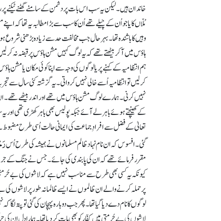
خاندان ہیں۔ لیکن یہ سب اس بات پر دشمن کے سامنے گھٹنے ٹیکنے پر ر
مُلّاں کا یا جو اُن کے چیلے تھے اُن کا سب سے بڑا مطالبہ یہ تھا کہ اپنے م
وہیں کا باشندہ تھا۔ بہر حال جب مخالفت حد سے زیادہ بڑھنی شروع ہ
ہاؤس میں آ کر بیٹھتے تھے کہ یہ لوگ کہیں مشن ہاؤس پر قبضہ نہ کر 
ہم انتظامیہ کے کہنے پریا لوگوں کی وجہ سے اپنا کوئی مکان یا مشن ہاؤس ی
کر لیں تو انتظامیہ اُسے خالی نہیں کرواتی۔ یہ گزشتہ کئی سال سے تجر
نہیں کرنی۔ ہمارے لوگ مشن ہاؤس میں تھے اور اندر بیٹھے تھے۔ ان ظا
کے کھینچتے ہوئے باہر لے آئے جبکہ پولیس بھی باہر کھڑی تھی اور یہ سب
تعالیٰ کے فضل سے افرادِ جماعت کی ایمانی حالت اُسی طرح مضبوط ہے ب
رَحْ
گئی۔ افسوس کہ ان نام نہاد ظالم مسلمانوں نے ہمیشہ کی طرح اُس
مقرر فرمائے تھے کہ ان کی پابندی کی جائے۔ جس نے جنگ کے جرم میں 
کیونکہ یہ کسی بھی طرح سے مناسب نہیں ہے کہ لاشوں کی بے حُرم
پر حملہ کرنے والے ان ظالموں نے ایسے ظالمانہ طور پر لاشوں کی ب
لوگوں کا نام دے دیا گیا تھا۔ پھر جب دوبارہ پہچان کی گئی تو پتہ لگا 
لاشوں کی بے حُرمتی میں کفّار کو بھی مات کر دیا تھا۔ ہمارا دل ان 