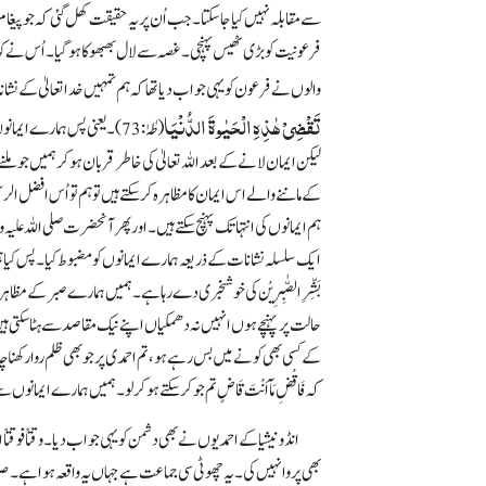
سے مقابلہ نہیں کیا جا سکتا۔ جب اُن پر یہ حقیقت کھل گئی کہ جو پیغ
فرعونیت کو بڑی ٹھیس پہنچی۔ غصہ سے لال بھبھوکا ہو گیا۔ اُس نے کہ
والوں نے فرعون کو یہی جواب دیا تھا کہ ہم تمہیں خدا تعالیٰ کے نشا
تَقْضِیْ ھٰذِہِ الْحَیٰوۃَ الدُّنْیَا
(طٰہٰ: 73)۔ یعنی پس ہمارے ا
لیکن ایمان لانے کے بعد اللہ تعالیٰ کی خاطر قربان ہو کر ہمیں جو م
کے ماننے والے اس ایمان کا مظاہرہ کر سکتے ہیں تو ہم تو اُس افضل ا
ہم ایمانوں کی انتہا تک پہنچ سکتے ہیں۔ اور پھر آنحضرت صلی اللہ علی
ایک سلسلہ نشانات کے ذریعہ ہمارے ایمانوں کو مضبوط کیا۔ پس کیا ہم
بَشِّرِالصّٰبِرِیْن کی خوشخبری دے رہا ہے۔ ہمیں ہمارے صبر کے م
حالت پر پہنچے ہوں انہیں نہ دھمکیاں اپنے نیک مقاصد سے ہٹا سکتی ہی
کے کسی بھی کونے میں بس رہے ہو، تم احمدی پر جو بھی ظلم روا رکھنا 
کہ فَاقْضِ مَآ اَنْتَ قَاضٍ تم جو کر سکتے ہو کر لو۔ ہمیں ہمارے ایمانوں س
انڈونیشیا کے احمدیوں نے بھی دشمن کو یہی جواب دیا۔ وقتاً فوقت
بھی پروا نہیں کی۔ یہ چھوٹی سی جماعت ہے جہاں یہ واقعہ ہوا ہ