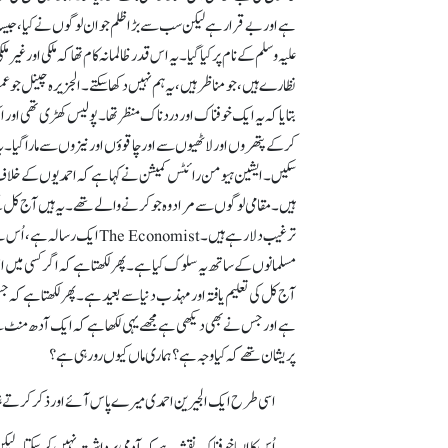
ہے اور بے قرار ہے لیکن سب سے بڑا ظلم جو ان لوگوں نے کیا، جیسا کہ 
علیہ وسلم کے نام پر کیا گیا۔ یہ اس قدر ظالمانہ کام تھا کہ ملکی اور غ
نظارے ہیں، جو مناظر ہیں، یہ ہم نہیں دکھا سکتے۔ الجزیرہ چینل جو عم
بتایا کہ یہ ایک خوفناک اور دردناک منظر تھا۔ پولیس کھڑی تھی اور ا
سکیں۔ ایشین ہیومن رائٹس کمیشن نے کہا ہے کہ احمدیوں کے خلاف جو 
ہیں۔ مقامی لوگوں سے مراد وہ جو کرنے والے تھے۔ یہ ہیں آج کل کے ع
ترغیب دلا رہے ہیں۔ conomist
مسلمانوں کے ساتھ یہ سلوک کیا ہے۔ پھر لکھتا ہے کہ اگر کسی میں اس ظ
آج کل کی تعلیم یافتہ اور مہذب دنیا سے بعید ہے۔ پھر لکھتا ہے ک
ہے اور جس نے بھی دیکھی ہے مجھے یہی لکھا ہے کہ ایک آدھ منٹ سے
پریشان تھے کہ کیا وجہ ہے؟ ہماری ماں کیوں رو رہی ہے؟
اسی طرح ایک ا لجیرین احمدی میرے پاس آئے اور ذکر کرتے ہی 
اُس کا ایسا خوفناک نقشہ ہے کہ آدمی برداشت نہیں کر سکتا۔ 