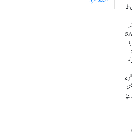
خطبات مسرور
 اللہ
میں
 ننگا
ئی جا
ے
کو
ھی جو
کھی
 بچے
لیاں