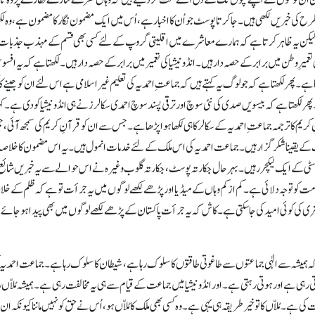
رح کی خبریں لکھی ہیں۔ جاکرتا پوسٹ جو اُن کا اخبار ہے، اُس میں ایک مضمون نگار کا مضمون ہے، وہ لکھ
ا، لیکن یہ ظاہر کرتا ہے کہ ہمارے معاشرے میں اقلیتی گروپ کے لئے کسی بھی قسم کے مہذب جذبات 
رِ وطن میں برابر کے حصہ دار ہیں۔ انڈونیشیا کی تعمیر میں برابر کے حصہ دار ہیں۔ لکھتا ہے کہ یہ افس
ے۔ پھر لکھتا ہے کہ جو لوگ یہ کہتے ہیں کہ جماعتِ احمدیہ کی تعلیم غیر اسلامی ہے اس لئے ان کو جینے کا
پھر لکھتا ہے کہ بیسویں صدی کی نئی سوچ اور ترقی پسند سوچ احمدی سکالرز نے ہی انڈونیشیا کو دی ہے۔ کہ
م کا ترجمہ جماعتِ احمدیہ کے سکالر کا ہی لکھا ہوا پڑھا ہے۔ جس سے ان کو قرآنِ کریم کی سمجھ آئی،
پ کے یقینا شکر گزار ہیں۔ جماعت احمدیہ کی اس ملک کے لئے خدمات انمول ہیں۔ یہ اس مضمون کا خلاص
یورسٹی کے ایک لیکچرر ہیں۔ بہرحال جکارتہ پوسٹ، جکارتہ گلوب وغیرہ نے اس حوالے سے یہ خبریں شائع
ومت کو توجہ دلائی ہے۔ کم از کم وہاں کے میڈیا اور پڑھے لکھے لوگوں میں یہ جرأت تو ہے کہ ظلم کے خ
 کی کوئی امید کی جا سکتی ہے۔ کاش کہ یہ جرأت پاکستان کے پڑھے لکھے لوگوں میں بھی پیدا ہو جائے ا
 کہ ہمیشہ سے الٰہی جماعتوں سے طاغوتی طاقتوں کا سلوک رہا ہے، شیطان کا سلوک رہا ہے۔ جماعت احمدیہ 
ہی ہے اور ہوتی رہتی ہے۔ اور انڈونیشیا میں جماعت کے قیام سے ہی یہ مخالفت رہی ہے۔ ہمیشہ مُلاّں را
ی ہے۔ مُلاّں کا تو خیر طریقہ ہی یہی ہے۔ وہ کسی بھی ملک کا مُلاّں ہو، اُس نے حق کو نہیں مانناکیونکہ ا