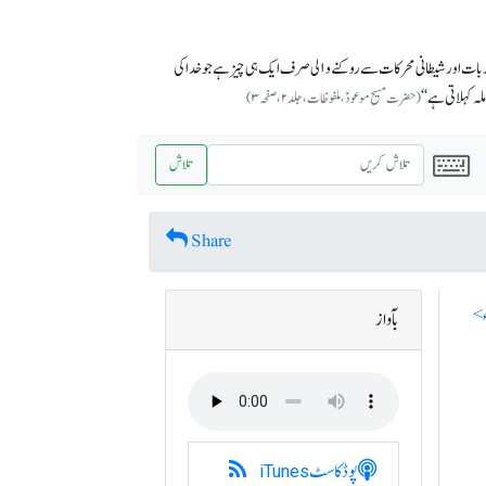
’’نفسانی جذبات اور شیطانی محرکات سے روکنے و۱لی صرف ایک ہی چیز ہے جو خدا کی
ہ کہلاتی ہے‘‘
(حضرت مسیح موعودؑ، ملفوظات، جلد ۲، صفحہ ۳)
تلاش
Share
بآواز
پوڈکاسٹ
iTunes