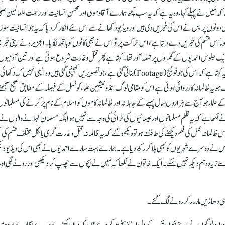
مَیں نے پہلے کہا، وہ یہ ہے کہ یہ سب کچھ ہمارے آقا و مولیٰ اور محسنِ انسانیت اور رحمت للعالمین صلی
یر ملکی دونوں پریس نے اس کی خبریں دی ہیں اور ویڈیو دکھانے سے اس لئے انکار کر دیا کہ یہ جو انسانیت سوز
وماً اس قسم کی خبریں دے دیتا ہے، اس حرکت پر تو اس نے بھی کانوں کو ہاتھ لگایا۔ الجزیرہ نے اپنی خبر 
یک جلوس احمدیوں کے گھروں پر حملہ آور تھا۔ کہتا ہے پھر قتل و غارت شروع ہوتی ہے اور تین آدمیوں کو
کر کے پتھروں اور لاٹھیوں سے اور چاقوؤں اور نیزوں سے مارا گیا۔ یہ کہتا ہے کہ اس کی جو فوٹیج (Footage) بنائی گئی ہے، جو تصویریں کھینچی گئی ہیں وہ ایسی نہیں کہ دکھا
یہ ظالمانہ کارروائی ہوئی ہے اس کو مقامی لوگ انڈونیشین علماء کونسل کے فیصلہ کے مطابق صحیح سمجھت
لماء جو آج سے ہزاروں سال پہلے کے جاہلانہ اور ظالمانہ کاموں کو اسلام کے نام پر کرنے کی مسلمانوں 
The Eایک رسالہ ہے، اُس نے لکھا ہے کہ یہ ظلم مسلمانوں اور عیسائیوں کی لڑائی کی وجہ سے نہیں ہوا بلکہ مسلمان کہلانے والوں نے
المانہ عمل کی فلم دیکھنے کی طاقت ہو تو دیکھو گے کہ یہ ظالمانہ قتل و غارت گری بالکل مختلف قسم کی ت
ہ جس نے دوسرے شہریوں کو بھی ہلا کر رکھ دیا ہے۔ ہمارے بہت سارے احمدیوں نے بھی اس کی ویڈیو دی
 زیادہ ہم دیکھ نہیں سکے۔ ایک خاتون نے لکھا کہ مَیں نے بچوں سے چھپ کر دیکھی اور رونے لگی اور
دھاڑیں مار مار کر رونے لگ گئے۔
لیکن ان لوگوں نے اپنے بچوں تک کے دل اتنے سخت کر دئیے ہیں کہ وہاں کھڑے سارے نظارے پر وہ تا