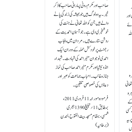
صاحب اور مکرم رونی پسارانی صاحب کا ذکر
خیر۔ یہ وہ لوگ ہیں جو ہمیشہ کی زندگی پانے
اور
والے ہیں جن کو اللہ تعالیٰ نے جنت کی
وئے
خوشخبری دی ہے۔ جوآسمان احمدیت کے
لہ
روشن ستارے ہیں۔ مردان میں پنجاب
رجمنٹ پر خو د کش حملہ کے دوران ایک
احمدی نوجوان منیر احمد کی شہادت۔ شہداء
انڈونیشیا اور مکرم منیر احمد صاحب کی نماز
رہ
جنازہ غائب۔ احباب جماعت کو صبر اور
الیٰ
دعاؤں کی خصوصی تلقین۔
ہرہ
فرمودہ مورخہ 11فروری 2011ء
 کے
بمطابق 11 ؍تبلیغ 1390 ہجری
 کسی
شمسی، بمقام مسجد بیت الفتوح، لندن
 یہ
(برطانیہ)
وں