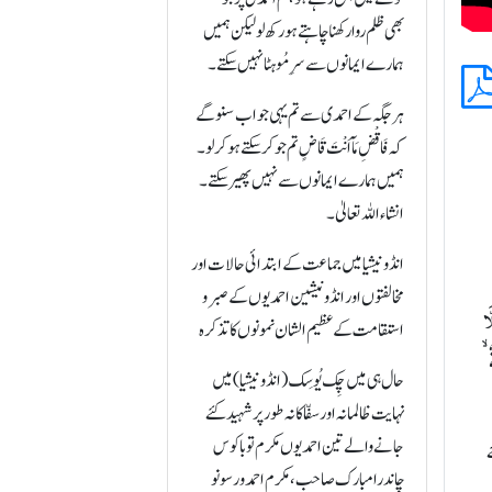
بھی ظلم روا رکھنا چاہتے ہو رکھ لولیکن ہمیں
ہمارے ایمانوں سے سرِ مُو ہٹا نہیں سکتے۔
ہر جگہ کے احمدی سے تم یہی جواب سنو گے
کہ فَاقْضِ مَآ اَنْتَ قَاضٍ تم جو کر سکتے ہو کر لو۔
ہمیں ہمارے ایمانوں سے نہیں پھیر سکتے۔
انشاء اللہ تعالیٰ۔
انڈونیشیا میں جماعت کے ابتدائی حالات اور
مخالفتوں اور انڈونیشین احمدیوں کے صبر و
َا
استقامت کے عظیم الشان نمونوں کا تذکرہ
 ۙ
حال ہی میں چِک یُوسِک (انڈونیشیا) میں
نہایت ظالمانہ اور سفّاکانہ طور پر شہید کئے
جانے والے تین احمدیوں مکرم توباکوس
ے
چاندرا مبارک صاحب، مکرم احمد ورسونو