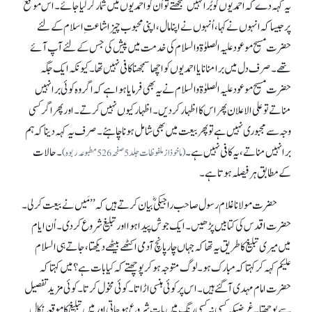
یہ کہہ دے کہ احمدیوں کوبُرا نہیں سمجھتے تو اُن کو احمدیوں میں شمار کر لیا جائے۔ اس موقع
پر جیسا کہ انہوں نے کہا، اُنہوں نے اپنا مال، اپنی محبوب چیز اشاعتِ اسلام کے لئے
حضرت مسیح موعود علیہ الصلوٰۃ والسلام کی خدمت میں پیش کی جس کے لئے آپ آئے
تھے۔ صرف دل میں برا منانا یا احمدیوں کو اچھا سمجھنا کافی نہیں تھا۔ کیونکہ ایک جگہ
حضرت مسیح موعود علیہ الصلوٰۃ والسلام نے یہ بھی فرمایا ہوا ہے کہ اگر وہ کوئی برا نہیں
مناتے تو علی الاعلان پھر اس کا اظہار کر دیں۔ اظہار کیوں نہیں کرتے۔ اور پھر اگر کسی
وجہ سے مجبوری نہیں ہے تو پھر بیعت میں بھی شامل ہونا چاہئے۔ صرف یہ کہہ دینا کہ ہم
برا نہیں مناتے، یہ کافی نہیں ہے۔
۔ حالات
(ماخوذازملفوظات جلد 5صفحہ526 مطبوعہ ربوہ)
کے مطابق ہر فیصلہ ہوتا ہے۔
حضرت مولانا غلام رسول صاحب راجیکیؓ بیان کرتے ہیں کہ ’’مَیں نے بیعت کرلی۔
حضرت اقدس کی کتابیں پڑھیں۔ ایک جوش پیدا ہوا اور تبلیغ شروع کر دی۔ اُن ایام
میں میری تبلیغ کا طریق یہ تھا کہ جہاں چار پانچ آدمی اکٹھے بیٹھے دیکھتا، جاتے ہی السلام
علیکم کہہ کر کہتا کہ مبارک ہو۔ لوگ متوجہ ہو کر پوچھتے کہ کیا بات ہے؟ میں کہتا کہ
حضرت امام مہدی آ گئے ہیں۔ اس پر کوئی ہنسی اڑاتا۔ کوئی مخول کرتا۔ کوئی مزید تفصیل
سے پوچھتا۔ غرضیکہ کسی نہ کسی رنگ میں بات شروع ہو جاتی اور میں تبلیغ کا موقعہ نکال