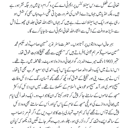
تعالیٰ کے فضل سے دس سیٹلائٹس پر ایم ٹی اے کے پروگرام دنیا میں ہر جگہ نشر ہو رہے
ہیں۔ بلکہ انڈیا میں جہاں بڑے ڈشوں کی ضرورت پڑتی تھی، اب وہاں بھی کوشش ہو
رہی ہے اور ایک ایسا سیٹلائٹ لے رہے ہیں کہ جہاں انشاء اللہ تعالیٰ جلد ہی چھوٹے ڈش
سے، ڈیڑھ دو فٹ کے ڈش سے انشاء اللہ تعالیٰ ایم ٹی اے سنا جایا کرے گا۔
بہر حال اب روایتوں پر آتا ہوں۔ حضرت ماسٹر نذیر حسین صاحبؓ ولد حکیم محمد
حسین صاحبؓ (مرہمِ عیسیٰ) فرماتے ہیں کہ ’’بچپن سے مجھے تبلیغ کا بہت شوق تھا۔
ستمبر 1903ء تک میرے والد بزرگوار بھاٹی دروازہ لاہور پٹ رنگا محلہ میں رہتے تھے۔
اس زمانے میں ایک دفعہ والد صاحب کے پاس ایک احمدی ابو سعید عرب بھی آیا تھا۔
اُس نے میرے دینی اور تبلیغ کے شوق کو دیکھ کر مجھے کچھ آسان رنگ کے دلائل وفاتِ
مسیح ناصری اور آمد مسیح موعود علیہ السلام کے سکھلائے تھے۔ مَیں ان دلائل کو اکثر
مسجد کے اماموں کے سامنے جا کر پیش کرتا اور کہتا کہ ان کا جواب دو۔ ایک دفعہ اُنہی ایام
میں بھاٹی دروازے کی اونچی مسجد کے امام کے پاس گیا اور اُس کے سامنے بھی وہ دلائل
پیش کئے تو اُس نے مجھے کہا کہ ہم تب تمہاری بات کا جواب دیں گے اگر تم مرزا صاحب
کے ساتھ ایسے وقت کہ گرد اُڑ رہی ہو، چلو، اور جب وہ گھر جانے لگیں تو دیکھو کہ کیا اُن