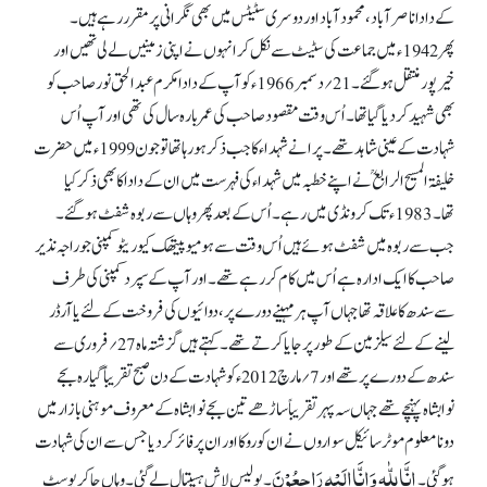
کے داداناصر آباد، محمود آباد اور دوسری سٹیٹس میں بھی نگرانی پر مقرر رہے ہیں۔
پھر 1942ء میں جماعت کی سٹیٹ سے نکل کر انہوں نے اپنی زمینیں لے لی تھیں اور
خیرپور منتقل ہو گئے۔ 21؍ دسمبر1966ء کو آپ کے دادا مکرم عبدالحق نور صاحب کو
بھی شہید کر دیا گیا تھا۔ اُس وقت مقصود صاحب کی عمر بارہ سال کی تھی اور آپ اُس
شہادت کے عینی شاہد تھے۔ پرانے شہداء کا جب ذکر ہو رہا تھا تو جون 1999ء میں حضرت
خلیفۃ المسیح الرابعؒ نے اپنے خطبہ میں شہداء کی فہرست میں ان کے دادا کا بھی ذکر کیا
تھا۔ 1983ء تک کرونڈی میں رہے۔ اُس کے بعد پھر وہاں سے ربوہ شفٹ ہو گئے۔
جب سے ربوہ میں شفٹ ہوئے ہیں اُس وقت سے ہومیو پیتھک کیوریٹو کمپنی جو راجہ نذیر
صاحب کا ایک ادارہ ہے اُس میں کام کر رہے تھے۔ اور آپ کے سپرد کمپنی کی طرف
سے سندھ کا علاقہ تھا جہاں آپ ہر مہینے دورے پر، دوائیوں کی فروخت کے لئے یا آرڈر
لینے کے لئے سیلز مین کے طور پر جایا کرتے تھے۔ کہتے ہیں گزشتہ ماہ 27؍ فروری سے
سندھ کے دورے پر تھے اور 7؍مارچ 2012ء کو شہادت کے دن صبح تقریباً گیارہ بجے
نوابشاہ پہنچے تھے جہاں سہ پہر تقریباً ساڑھے تین بجے نوابشاہ کے معروف موہنی بازار میں
دو نامعلوم موٹر سائیکل سواروں نے ان کو روکا اور ان پر فائر کر دیا جس سے ان کی شہادت
اِنَّا لِلّٰہِ وَاِنَّااِلَیْہِ رَاجِعُوْنَ
ہو گئی۔
۔ پولیس لاش ہسپتال لے گئی۔ وہاں جا کر پوسٹ