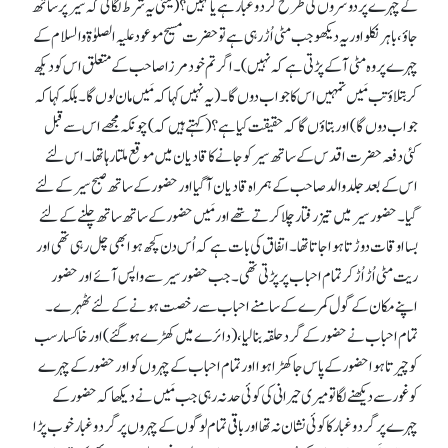
کے چہرے پر دوسروں کی طرح گرد و غبار ہے یا نہیں؟ (یعنی یہ شرط لگائی کہ سیر پرساتھ
جاؤ، باہر نکلو اور یہ دیکھو جب مٹی اُڑ رہی ہے تو حضرت مسیح موعود علیہ الصلوٰۃ والسلام کے
چہرے پر وہ مٹی آ کے پڑتی ہے کہ نہیں )۔ اگر تم خود مرزا صاحب کے متعلق اس کو دیکھ
کر بتلاؤ تب مَیں تمہیں اس کا جواب دوں گا۔ (یہ نہیں کہا کہ مَیں مان لوں گا۔ بلکہ کہا کہ
جواب دوں گا) اور بتاؤں گا کہ حقیقت کیا ہے؟ (کہتے ہیں کہ) چونکہ مجھے اس سے قبل
کئی دفعہ حضرت اقدس کے ساتھ سیر کو جانے کا قادیان میں موقع ملتا رہا تھا۔ اس لئے
اس کے بعد جلد والد صاحب کے ہمراہ قادیان آ گیا اور حضور کے ساتھ صبح سیر کے لئے
گیا۔ حضور سیر میں تیز رفتار چلا کرتے تھے اور مَیں حضور کے ساتھ ساتھ چلنے کے لئے
بسا اوقات دوڑتا ہوا جاتا تھا۔ اتفاق کی بات ہے کہ اُس دن کچھ ہوا بھی چل رہی تھی اور
ریت مٹی اُڑ اُڑ کر تمام احباب پر پڑتی تھی۔ جب حضور سیر سے واپس آئے اور حضور
اپنے مکان کے گول کمرے کے سامنے احباب سے رخصت ہونے کے لئے ٹھہرے۔
تمام احباب نے حضور کے گرد حلقہ بنا لیا، (دائرے میں کھڑے ہوگئے) اور خاکسار سب
کو چیرتا ہوا حضور کے پاس جا کھڑا ہوا اور تمام احباب کے چہروں کو اور حضور کے چہرے
کو غور سے دیکھنے لگا تو میری حیرانی کی کوئی حدنہ رہی جب مَیں نے دیکھا کہ حضور کے
چہرے پر گرد و غبار کا کوئی نشان نہ تھا اور باقی تمام لوگوں کے چہروں پر گرد و غبار خوب پڑا