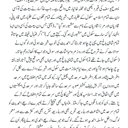
دیکھیں۔ اور پھر سوات اور جموں اور کشمیر دیکھا۔ روضہ بل میں حضرت یوز آسف،
یسوع یوسف کی قبر دیکھی جو محلہ خانیار میں واقع ہے۔ جب خاکسار نے بیعت کی تو اُسی
دن سے تمام اسلامیہ سکول کے طلباء میں، شہر پشاور کے تمام محلوں کے طلباء میں قادیانی،
قادیان اور مرزا قادیان کے نام سے مشہور ہوگیا‘‘۔ (یعنی جس دن بیعت کی اُسی دن ایسا
اظہار کیا کہ سارے سکول میں مشہوری ہو گئی۔ کہتے ہیں کہ) ’’اگر فٹبال فیلڈ میں جاتا تو
تمام شاہی باغ میں یہی چرچا ہوتا رہتا کہ احمدیت کی خوب شہرت ہوئی اور لوگوں نے
سوالات کرنے شروع کئے اور روزمرہ مباحثات اور سوال و جواب کا اکھاڑہ جم جاتا۔
(سکول میں جاتے تھے تو) سکول میں شاہی باغ میں اور جہاں بھی موقع پیش آتارفتہ رفتہ
یہ چرچا عام ہوتا گیا اور میرے ایامِ ملازمت میں سکول اور شہر کے دائرے سے نکل کر
اطرافِ پشاور اور پھر اطرافِ سرحد میں پھیل گیا۔ کیونکہ میں تمام اضلاع میں سرحد
میں دوروں پر آنریبل چیف کمشنر صوبہ سرحد کے ساتھ جایا کرتا۔ اور سرحد کی ایجنسیوں
میں بھی اتفاق ہوتا۔ اسلامیہ کالج اور مشن کالج میں سرحد کے تمام اضلاع کے لڑکے
پڑھتے۔ اُن کو بورڈنگوں میں جا کر ملتا …، (وہاں بھی تبلیغ کرتے) میرے ذریعے احمدیت کو
تمام سرحد میں اشاعت اور بذریعہ تحریر بھی اور بذریعہ تقریر بھی اور کثرت سے اور معمر
لوگ داخلِ سلسلہ احمدیہ ہوتے گئے۔ لوگ جو میرے ذریعے احمدی ہوئے یا پھر اُن کے