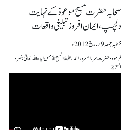
صحابہ حضرت مسیح موعودؑکے نہایت
دلچسپ، ایمان افروزتبلیغی واقعات
خطبہ جمعہ 9؍ مارچ 2012ء
فرمودہ حضرت مرزا مسرور احمد، خلیفۃ المسیح الخامس ایدہ اللہ تعالیٰ بنصرہ
العزیز