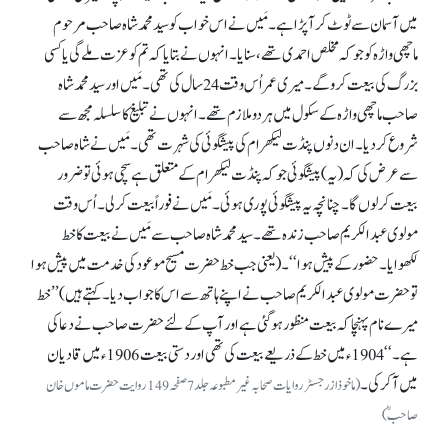
میں آسمان سے ٹوٹ کر آ پڑا ہے۔ مَیں نے اس خواب کو سید محمد شاہ صاحب مرحوم
ماچھی واڑہ کو جو کہ مخلص احمدی تھے، سنایا۔ انہوں نے بتایا کہ تم کو عزت ملے گی یا کسی
بزرگ کی بیعت کرو گے۔ میری عمر اُس وقت 24سال کی تھی۔ مَیں اور سید محمد شاہ
صاحب ماچھی واڑہ کے سکول میں ہر دو ملازم تھے۔ انہوں نے تبلیغ کا سلسلہ مجھ سے
شروع کر دیا۔ ان دنوں پنڈت لیکھرام کی پیشگوئی کی شہرت تھی۔ مَیں نے شاہ صاحب
سے عرض کی کہ (یہ) پیشگوئی جو کہ پنڈت لیکھرام کے متعلق ہے سچی ہوئی تو ضرور
بیعت کر لوں گا۔ چنانچہ یہ پیشگوئی پوری ہوئی۔ مَیں نے فوراً بیعت کر لی۔ اُس وقت
مولوی عبدالکریم صاحب زندہ تھے۔ سید محمد شاہ صاحب سے مَیں نے بیعت کا خط
لکھوایا۔ حضور کے پیش ہوا‘‘۔ (یعنی جب خط حضرت مسیح موعود کی خدمت میں پیش ہوا
تو حضرت مولوی عبدالکریم صاحب نے اپنے ہاتھ سے اس کا جواب دیا۔ کہتے ہیں) ’’خط
میرے نام پہنچا کہ بیعت منظور ہو گئی ہے اور آپ کے لئے حضرت صاحب نے دعا کی
ہے۔‘‘ 1904ء میں خط کے ذریعے بیعت کی تھی اور دستی بیعت 1906ء میں قادیان
میں آ کر کی۔
(ماخوذازرجسٹر روایات صحابہ غیر مطبوعہ جلد 7 صفحہ 149 روایت حضرت ماموں خان
صاحبؓ)