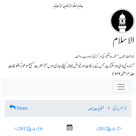
بِسۡمِ اللّٰہِ الرَّحۡمٰنِ الرَّحِیۡمِ
الاسلام
جماعت احمدیہ مسلمہ عالمگیر کی مرکزی اُردو ویب سائٹ
’’زندہ نبی وہی ہوسکتا ہے جس کے برکات اور فیوض ہمیشہ کیلئے جاری ہوں‘‘ (حضرت مسیح موعود ؑ، ملفوظات
جلد ۴، صفحہ ۶۲۹)
لائبریری
Share
خطبات جمعہ
< 2؍ مارچ 2012ء
16؍ مارچ 2012ء >