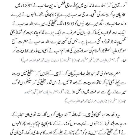
کرتے ہیں کہ ’’ہمارے خاندان میں پہلے حاجی فضل الدین صاحب نے 1892ء میں
قادیان جا کر بیعت کی تھی۔ حاجی صاحب میرے چچا زاد بھائی تھے۔ انہوں نے میرے
والد صاحب اور دیگر میرے بھائیوں کو 1903ء تک تبلیغ کی۔ میرے والد صاحب نے
ایک رات خواب دیکھا کہ قادیان کی طرف سے ایک پورے قد کا چاند بہت خوشنما (یعنی
مکمل چاند جو تھا) روشنی دے رہا ہے۔ جس کی تعبیر میرے والد صاحب نے حضرت مسیح
موعود علیہ الصلوٰۃ والسلام کی صداقت پر کی اور ہم سب نے اُسی دن بذریعہ خط بیعت کر
لی۔‘‘
(رجسٹر روایات صحابہؓ غیر مطبوعہ جلد 10صفحہ134روایت میاں محمد عبداللہ صاحبؓ)
حضرت مولوی محمد عبداللہ صاحبؓ بیان کرتے ہیں۔ کہتے ہیں کہ ’’تبلیغ مَیں بیعت
سے پہلے بھی کیا کرتا تھا اور بیعت کے بعد تو مَیں نے اس قدر تبلیغ کی کہ سینکڑوں لوگ
میرے ذریعے سے جماعت میں داخل ہوئے۔‘‘
(رجسٹر روایات صحابہؓ غیر مطبوعہ
جلد 10صفحہ219روایت مولوی محمد عبداللہ صاحبؓ)
یہ واقعات اور بھی کافی ہیں۔ انشاء اللہ آئندہ بیان کروں گا۔ اللہ تعالیٰ ان صحابہ کے
درجات بلند فرمائے جنہوں نے بہت سوں کو زمانے کے امام کا پیغام پہنچایا اور پھر انہوں
نے آگے تبلیغ کر کے اس پیغام کو آگے پہنچاتے چلے گئے اور یہ کام جاری رکھا۔ آج اُن کی