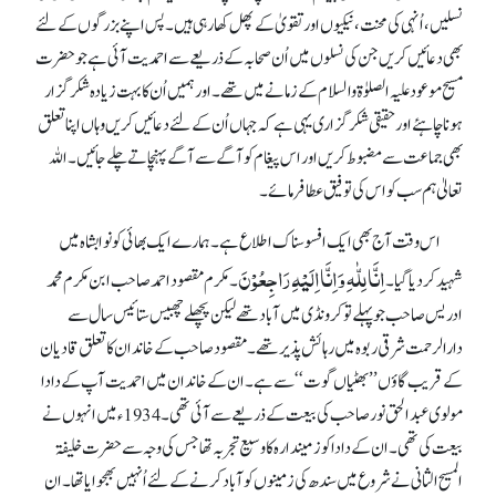
نسلیں، اُنہی کی محنت، نیکیوں اور تقویٰ کے پھل کھا رہی ہیں۔ پس اپنے بزرگوں کے لئے
بھی دعائیں کریں جن کی نسلوں میں اُن صحابہ کے ذریعے سے احمدیت آئی ہے جو حضرت
مسیح موعود علیہ الصلوٰۃ والسلام کے زمانے میں تھے۔ اور ہمیں اُن کابہت زیادہ شکر گزار
ہونا چاہئے اور حقیقی شکر گزاری یہی ہے کہ جہاں اُن کے لئے دعائیں کریں وہاں اپنا تعلق
بھی جماعت سے مضبوط کریں اور اس پیغام کو آگے سے آگے پہنچاتے چلے جائیں۔ اللہ
تعالیٰ ہم سب کو اس کی توفیق عطا فرمائے۔
اس وقت آج بھی ایک افسوسناک اطلاع ہے۔ ہمارے ایک بھائی کو نوابشاہ میں
اِنَّا لِلّٰہِ وَاِنَّااِلَیْہِ رَاجِعُوْنَ
شہید کر دیا گیا۔
۔ مکرم مقصود احمد صاحب ابن مکرم محمد
ادریس صاحب جو پہلے تو کرونڈی میں آباد تھے لیکن پچھلے چھبیس ستائیس سال سے
دارالرحمت شرقی ربوہ میں رہائش پذیر تھے۔ مقصود صاحب کے خاندان کا تعلق قادیان
کے قریب گاؤں ’’بھٹیاں گوت‘‘ سے ہے۔ ان کے خاندان میں احمدیت آپ کے دادا
مولوی عبدالحق نور صاحب کی بیعت کے ذریعے سے آئی تھی۔ 1934ء میں انہوں نے
بیعت کی تھی۔ ان کے دادا کو زمیندارہ کا وسیع تجربہ تھا جس کی وجہ سے حضرت خلیفۃ
المسیح الثانی نے شروع میں سندھ کی زمینوں کو آباد کرنے کے لئے اُنہیں بھجوایا تھا۔ ان