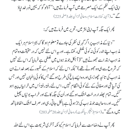
اپنی ایک نظم کے ایک مصرعے میں آپ فرماتے ہیں: ’’آؤ لوگو کہ یہیں نورِ خدا پاؤ
گے‘‘۔
(آئینہ کمالات اسلام روحانی خزائن جلد 5صفحہ 225)
پھر ایک جگہ آپ اپنی نثر میں، تحریر میں فرماتے ہیں کہ:
’’دنیا کے مذاہب پر اگر گہری نظر کی جاوے تو معلوم ہو گا کہ بجز اسلام ہر ایک
مذہب اپنے اندر کوئی نہ کوئی غلطی رکھتا ہے۔ اور یہ اس لئے نہیں کہ درحقیقت وہ تمام
مذاہب ابتداسے جھوٹے ہیں‘‘(آجکل جو مذہبوں میں غلطی ہے فرمایا کہ اس لئے نہیں
کہ شروع سے ہی وہ جھوٹے تھے) ’’بلکہ اس لئے کہ اسلام کے ظہور کے بعد خدا نے ان
مذاہب کی تائید چھوڑ دی اور وہ ایسے باغ کی طرح ہو گئے جس کا کوئی باغبان نہیں اور جس
کی آبپاشی اور صفائی کے لئے کوئی انتظام نہیں۔ اس لئے رفتہ رفتہ اُس میں خرابیاں پیدا ہو
گئیں۔ تمام پھلدار درخت خشک ہو گئے اور اُن کی جگہ کانٹے اور خراب بوٹیاں پھیل
گئیں۔ اور روحانیت جو مذہب کی جڑ ہوتی ہے بالکل جاتی رہی اور صرف خشک الفاظ ہاتھ
میں رہ گئے‘‘۔
(اسلام (لیکچر سیالکوٹ)روحانی خزائن جلد 20صفحہ 203)
پھر آپ نے وضاحت سے فرمایا کہ اسلام کیونکہ آخری شریعت ہے اس لئے اللہ