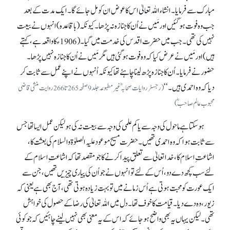
مبارک سے فرمایا۔ انشاء اللہ تعالیٰ اس کا عوض ان کو مل جائے گا۔ ایک مدت کے بعد
جب وہ فوت ہو گئیں اور مَیں نے اُن کا جنازہ نہ پڑھا۔ کیونکہ (باقاعدہ) انہوں نے بیعت
نہیں کی تھی۔ جب میں حضرت اقدس کی خدمت میں گیا۔ (1906ء کا واقعہ ہے، کہتے
ہیں) اور مَیں نے عرض کیا کہ وہ فوت ہوگئی ہیں مگر مَیں نے اُن کا جنازہ نہیں پڑھا۔
حضور نے فرمایا۔ اُن کا جنازہ پڑھ لینا چاہئے تھا کیونکہ اُنہوں نے اپنے عمل سے ثابت کر
دیا کہ وہ احمدی ہیں۔‘‘
(رجسٹر روایات صحابہؓ غیرمطبوعہ جلد9صفحہ265تا266روایت منشی قاضی
محبوب عالم صا حبؓ)
ہو سکتا ہے ماحول کی وجہ سے یا کم علمی کی وجہ سے بیعت نہ کی ہو لیکن عمل ایسا تھا جس
سے ثابت ہوا کہ وہ احمدی تھیں۔ حضرت مسیح موعود علیہ الصلوٰۃ والسلام کی بعثت کا،
اشاعتِ اسلام کا، خدا تعالیٰ سے تعلق پیدا کرنے کا جو مقصد تھا کہ اشاعتِ اسلام کے
لئے سب کچھ دے دو، اُس کے لئے تو انہوں نے جو اُن کی پیاری چیزیں تھیں، جن سے
ایک عورت کو محبت ہوتی ہے اُس زمانے میں تو بہت زیادہ ہوتی تھی، آج بھی ہے یعنی کہ
زیور، وہ دے دیا۔ قیامت کا خوف تھا۔ دل میں اللہ تعالیٰ کی رضا کے حصول کی خواہش
تھی۔ لیکن یہاں یہ بھی واضح ہو جائے کہ اس کے یہ معنی بھی نہیں لینے چاہئیں کہ جو کوئی