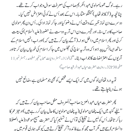
رہے۔ لوگ عموماً مولوی عبدالکریم صاحب کی معرفت سوال و جواب کرتے تھے۔
چنانچہ یہ (لڑکا جو تھا یہ) گفتگو سنتا رہا۔ اس کے بعد اُس نے کوئی اعتراض نہیں کیا۔
دوسرے دن نماز ظہر کے وقت اُس نے وضو کیا اور جا کر نماز ادا کی۔ اُس دن پھر مولوی
صاحب کا درس سنا۔ اور تیسرے دن اس آریہ دوست نے حضور (علیہ السلام) کی بیعت
کر لی اور پھر اسلام میں داخل ہوا۔ (آگے بیان کرتے ہیں کہ) اور اب انہیں اسلام کے
ساتھ ایسا اُنس پیدا ہوا کہ وہ آریہ سماج کی مجلسوں میں جا کر اسلام کی خوبیاں بیان کرتا اور
آریوں کے اعتراضات کا جواب دیتا۔‘‘
(ماخوز ازرجسٹر روایات صحابہؓ غیر مطبوعہ رجسٹر نمبر 11
صفحہ 30تا 32۔ روایت حضرت میاں عبدالرشید صاحبؓ)
تو یہ درد تھا اُن لوگوں میں کہ ایک ایسے شخص کو بھی جو مسلمان ہے، ضائع نہیں
ہونے دینا چاہتے تھے۔
پھر حضرت میاں عبدالعزیز صاحبؓ المعروف مغل صاحب بیان کرتے ہیں کہ
’’نیلے گنبد میں ایک پٹھان مولوی (یہ پٹھان مولویوں کا حال بیان کر رہے ہیں ) ادھیڑ عمر کا
رہا کرتا تھا۔ اُس کو مَیں نے تبلیغ کی تو اُس نے تسلیم کیا کہ حضرت مسیح موعود (علیہ الصلوٰۃ
والسلام) سچے ہیں مگر آپ مجھ کو بے فائدہ آ کر تبلیغ کرتے ہیں کیونکہ ہماری قوم میں یہ