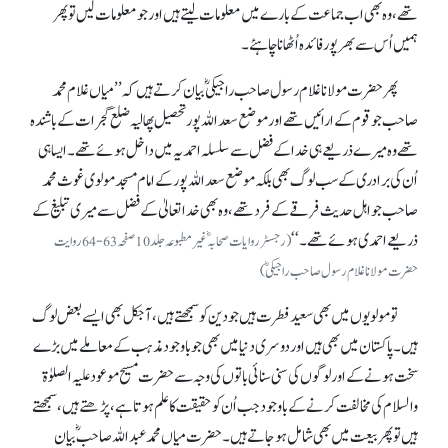
تھے، وہ بھی اب جماعت کے بارے میں معلومات لیتے ہیں اور جو معلومات لیں تو پھر
ہمیں اُس سے بھر پور فائدہ اُٹھانا چاہئے۔
پھر حضرت مولانا غلام رسول صاحب راجیکیؓ بیان کرتے ہیں کہ ’’میاں غلام محمد
صاحب جو قوم کے ارائیں تھے اور موضع سعداللہ پور تحصیل پھالیہ ضلع گجرات کے باشندہ
تھے وہ میرے ذریعے ہی خدا کے فضل سے سلسلہ احمدیہ میں داخل ہوئے تھے۔ ایسا ہی
اُن کی برادری کے سب لوگ بھی بلکہ موضع سعد اللہ پور کے امام مسجد مولوی غوث محمد
صاحب جو اہل حدیث فرقے کے فرد تھے، وہ بھی خدا تعالیٰ کے فضل سے میری تبلیغ کے
ذریعے احمدی ہوئے تھے۔‘‘
(رجسٹر روایات صحابہؓ غیر مطبوعہ جلد 10صفحہ 63-64روایت
حضرت مولانا غلام رسول صاحب راجیکیؓ)
تو مولویوں میں بھی سعید فطرت ہیں جو دین کوسمجھتے ہیں، آجکل بھی ایسے بعض لوگ
ہیں۔ پاکستان میں بھی ہیں اور دوسری دنیا میں بھی جو باوجود مذہب کے معاملے میں بڑے
سخت ہونے کے اور لوگوں کی سنی سنائی باتوں کی وجہ سے حضرت مسیح موعود علیہ الصلوٰۃ
والسلام کی مخالفت کرنے کے باوجود جب اُن کو حقیقت کا علم ہوتا ہے، پڑھتے ہیں، سمجھتے
ہیں تو پھر بیعت میں بھی شامل ہو جاتے ہیں۔ حضرت میاں محمد عبداللہ صاحبؓ بیان