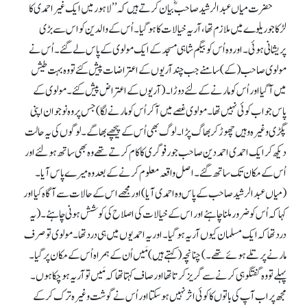
حضرت میاں عبدالرشید صاحبؓ بیان کرتے ہیں کہ ’’لاہور میں ایک غیر احمدی کا
لڑکا جو ریلوے میں ملازم تھا، آریہ خیالات کا ہو گیا۔ اُس کے والدین کو اس سے بڑی
پریشانی ہوئی۔ اور وہ اُس کو بیگم شاہی مسجد کے ایک مولوی کے پاس لے گئے۔ اُس نے
مولوی صاحب (کے) سامنے جب چند آریوں کے اعتراضات پیش کئے تو وہ بہت طیش
میں آ گیا اور اُس کو مارنے کے لئے دوڑا۔ (آریوں کے اعتراض پیش کئے۔ مولوی کے
پاس جواب کوئی نہیں تھا۔ مولوی غصے میں آ کر اُس کو مارنے لگا) جس پر وہ نوجوان اپنی
پگڑی وغیرہ وہیں چھوڑ کر بھاگ پڑا۔ لوگ بھی اُس کے پیچھے بھاگے۔ لوگوں کی یہ حالت
دیکھ کر ایک احمدی احمد دین صاحب جو رفو گری کا کام کرتے تھے وہ بھی ساتھ ہو لئے اور
اُس کے مکان تک ساتھ گئے۔ اصل واقعہ معلوم کرنے کے بعد وہ میرے پاس آیا۔
(میاں عبدالرشید صاحب کے پاس وہ احمدی آیا) اور مجھے اس کے حالات سے آگاہ کیا اور
کہا کہ اُس کو ضرور ملنا چاہئے اور اس کے خیالات کی اصلاح کی کوشش ہونی چاہئے۔ (یہ
درد تھا کہ ایک مسلمان کیوں آریہ ہو گیا۔ اور یہ احمدیوں میں ہی درد تھا۔ مولوی تو صرف
مارنے پر تلے ہوئے تھے۔) چنانچہ (کہتے ہیں) مَیں اُن کے ہمراہ اُس کے مکان پر گیا۔
پہلے تو وہ گفتگو ہی کرنے سے گریز کرتا تھا اور صاف کہتا تھا کہ مَیں تو آریہ ہو چکا ہوں۔
مجھ پر اب آپ کی باتوں کاکوئی اثر نہیں ہو سکتااور اُس نے گوشت وغیرہ ترک کر کے