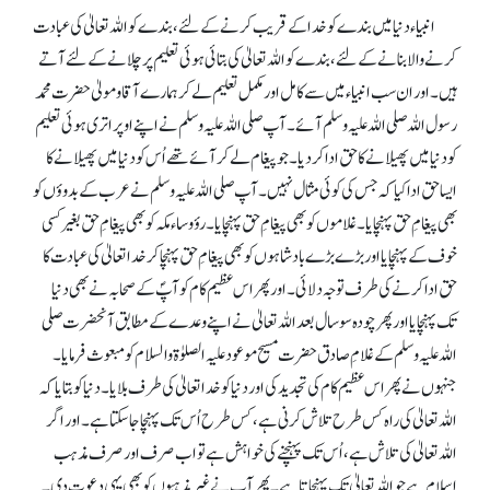
انبیاء دنیا میں بندے کو خدا کے قریب کرنے کے لئے، بندے کو اللہ تعالیٰ کی عبادت
کرنے والا بنانے کے لئے، بندے کو اللہ تعالیٰ کی بتائی ہوئی تعلیم پر چلانے کے لئے آتے
ہیں۔ اور ان سب انبیاء میں سے کامل اور مکمل تعلیم لے کر ہمارے آقا و مولیٰ حضرت محمد
رسول اللہ صلی اللہ علیہ وسلم آئے۔ آپ صلی اللہ علیہ وسلم نے اپنے اوپر اتری ہوئی تعلیم
کو دنیا میں پھیلانے کا حق ادا کر دیا۔ جو پیغام لے کر آئے تھے اُس کو دنیا میں پھیلانے کا
ایسا حق ادا کیا کہ جس کی کوئی مثال نہیں۔ آپ صلی اللہ علیہ وسلم نے عرب کے بدوؤں کو
بھی پیغامِ حق پہنچایا۔ غلاموں کو بھی پیغامِ حق پہنچایا۔ رؤوساء مکہ کو بھی پیغامِ حق بغیر کسی
خوف کے پہنچایا اور بڑے بڑے بادشاہوں کو بھی پیغامِ حق پہنچا کر خدا تعالیٰ کی عبادت کا
حق ادا کرنے کی طرف توجہ دلائی۔ اور پھر اس عظیم کام کو آپؐ کے صحابہ نے بھی دنیا
تک پہنچایا اور پھر چودہ سو سال بعد اللہ تعالیٰ نے اپنے وعدے کے مطابق آنحضرت صلی
اللہ علیہ وسلم کے غلامِ صادق حضرت مسیح موعود علیہ الصلوٰۃ والسلام کو مبعوث فرمایا۔
جنہوں نے پھر اس عظیم کام کی تجدید کی اور دنیا کو خدا تعالیٰ کی طرف بلایا۔ دنیا کو بتایا کہ
اللہ تعالیٰ کی راہ کس طرح تلاش کرنی ہے، کس طرح اُس تک پہنچا جا سکتا ہے۔ اور اگر
اللہ تعالیٰ کی تلاش ہے، اُس تک پہنچنے کی خواہش ہے تو اب صرف اور صرف مذہب
اسلام ہے جو اللہ تعالیٰ تک پہنچاتا ہے۔ پھر آپ نے غیر مذہبوں کو بھی یہی دعوت دی۔