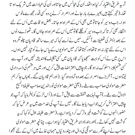
آریہ طریق اختیار کر لیا ہوا تھا۔ اُن کی مجالس میں جاتا اور اُن کی عبادات میں شریک ہوتا
تھا۔ (خیر کہتے ہیں) میرے بار بار جانے اور اصرار کرنے پر وہ کسی قدر مجھ سے مانوس
ہوا۔ جب وہ سیر کو جاتا تو میں بھی اُس کے ہمراہ ہو جاتا۔ بعض اوقات میں اُس کے لئے
انتظار بھی کرتا کہ جب وہ سیر کو نکلے گا تو مَیں اُس کے ہمراہ ہو جاؤں گا۔ تھوڑے دنوں
کے بعد اِیسٹر کی تعطیلات آگئیں۔ مَیں نے اُسے کہا کہ میرے ساتھ قادیان چلو مگر وہ
اس کے لئے تیار نہ ہوتا تھا اور کہتا تھا کہ مَیں مولویوں کے پاس جانے کو تیار نہیں ہوں۔
اس پر میں نے اُس کو بہت سمجھایا کہ قادیان میں کسی تکلیف کا اندیشہ نہیں اور آپ سے
کسی قسم کا برا سلوک نہ ہوگا۔ جو چاہیں اعتراضات پیش کریں اور میں ہر قسم کی ذمہ داری
لیتا ہوں۔ آخر بڑے اصرار کے بعد وہ آمادہ ہو گیا … (اور ہم قادیان گئے۔ ) وہاں جا کر ہم
حضرت مولوی صاحب سے ملے۔ (یعنی حضرت مولوی نورالدین صاحب خلیفۃ المسیح
الاولؓ سے ملے۔ ) آپ نہایت شفقت سے پیش آئے اور (اُس لڑکے کو) فرمایا کہ آپ جو
چاہیں اعتراض کریں جواب دیا جائے گا۔ مَیں نے آپ کی خدمت میں یہ عرض کیا کہ
حضور انہوں نے گوشت وغیرہ ترک کر دیا ہوا ہے۔ (حضرت خلیفہ اوّل کو کہا کہ یہ
گوشت نہیں کھاتے۔) اور ہندؤوانہ طریق اختیار کیا ہوا ہے۔ چنانچہ حضرت مولوی
صاحب نے اپنے گھر سے مونگی کی دال اور چند روٹیاں مہمان خانے میں اُس کے لئے بھجوا