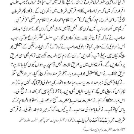
اَڑ گیا اور اسی پر ضد کرنی شروع کر دی۔) کہنے لگا کہ مَیں تب مباحثہ کروں گا جب تک یہ
اقرار نہ کر لیں کہ مرزا صاحب کا نام قرآنِ شریف میں دکھاویں گے۔ (اور پھر شرط یہ
لگائی کہ اس طرح نام دکھائیں کہ) ’’مرزا غلام احمد ولد مرزا غلام مرتضی‘‘ (قرآنِ
کریم میں لکھا ہو، تب مَیں مانوں گا۔ نہیں تو مَیں بحث نہیں کروں گا۔ ) مولوی عبداللہ
صاحب نے کہا کہ قرآنِ شریف سے دکھا دوں گا۔ تب سلسلہ گفتگو شروع ہو گیا۔ جب
اُس (مولوی) نے مطالبہ کیا تو مولوی صاحب نے کہا (کہ) اگر انبیاء سابقین کے متعلق جو
پیشگوئیاں ہیں، پہلے آپ دکھا دیں کہ اُن کے نام مع ولدیت لکھے ہیں تو ہم بھی اسی طریق
پر دکھا دیں گے۔ اگر پہلوں میں یہ طریق ثابت نہیں تو ہم پر یہ سوال کیوں کیا جاتا ہے؟
فریقِ مخالف نے اس کا معقول جواب نہ دیا۔ آخر شرمندہ ہوکر بیٹھ گیا۔ سردار بشن سنگھ
نے کہا، (جن کی زیرِ صدارت یہ سب مباحثہ ہوا تھا۔) یہ مولوی (تو) کچھ نہیں جانتا (اور
پھر اُس کو پنجابی میں کچھ گالیاں والیاں بھی دیں۔) آخر (کہتے ہیں کہ) خدا نے فتح دی۔
اس مباحثے کا ذکر ہم نے حضرت صاحب(حضرت مسیح موعود علیہ الصلوٰۃ والسلام) کے
پاس کیا تو آپ نے فرمایا مولوی صاحب نے یہ کیوں نہ کہا کہ میرا نام خدا تعالیٰ نے قرآن
اِسْمُہٗ اَحْمَد
شریف میں
فرمایا ہے۔
(ماخوذ ازجسٹر روایات صحابہؓ غیر مطبوعہ جلد5صفحہ
57روایت حضرت امام دین صاحبؓ)