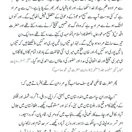
سے مراد وہ علم ہے جو خدا سکھائے۔ اور جو بالٹیاں بھر بھر کے پلایا ہے، اس سے یہ مراد
ہے کہ کئی دوست آپ سے مسیح موعودؑ کے دعویٰ کے متعلق فیض اُٹھائیں گے۔ اور کنواں
خشک ہونے سے مراد یہ ہے کہ وہ لوگ جو تمہیں تبلیغ کرنے سے روکتے تھے اور حضرت
اقدسؑ (مسیح موعود علیہ الصلوٰۃ والسلام) کو مہدی کہنے سے روکتے تھے، وہ ایک دن
تیرے سامنے مردہ ہو جائیں گے۔ لہٰذا یہ تینوں باتیں پوری ہو گئیں، (لکھتے ہیں کہ تینوں
باتیں پوری ہو گئیں )، اور خان فتح میں میری اتنی مخالفت کے باوجود تمام گاؤں کا گاؤں
ہی میری تبلیغ اور خدا تعالیٰ کی مدد اور حضور کی دعاؤں سے احمدی ہو گیا۔‘‘
(رجسٹر روایات
صحابہؓ غیرمطبوعہ جلد 7 صفحہ 82 روایت حضرت شیر محمد صاحبؓ)
پھر حضرت قاضی محمد یوسف صاحبؓ (یہ مردان کے تھے) فرماتے ہیں کہ:
’’اپنے دورانِ سیاحت میں ہندوستان میں بمبئی، کراچی، دہلی، آگرہ، شملہ اور کلکتہ
کے دیکھنے کا موقع ملا۔ بلوچستان میں سبّی، کوئٹہ اور مستونگ دیکھے۔ افغانستان میں جلال
آباد، کابل اور چارے کار نعمانی دیکھے۔ پنجاب میں کوہ مری، قادیان، گورداسپور،
امرتسر، راولپنڈی، سیالکوٹ، لاہور اور وزیر آباد دیکھے۔ سرحد تمام اور ایجنسیاں