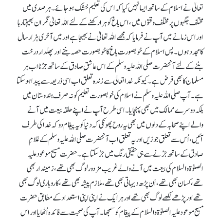
تعالیٰ نے اسلام کے ساتھ ایسا نہیں کیا کہ اس کی تعلیم خشک ہو جائے۔ ہر صدی میں
مختلف جگہوں پر مختلف وقتوں میں، اس باغ کو ہرا رکھنے کے لئے اللہ تعالیٰ نگران بھیجتا رہا
اور اس زمانے میں آپ نے فرمایا کہ مجھے اللہ تعالیٰ نے بھیجا ہے اور میں آخری ہزار سال
کا مجدد ہوں۔ پس اسلام کے خوبصورت باغ کا خوبصورت حصہ بننے اور پھلدار درخت
بننے کے لئے آنحضرت صلی اللہ علیہ وسلم کے اس عاشقِ صادق کے ساتھ جڑنا اب ہر
مسلمان کا بھی فرض ہے۔ کیونکہ خدا تعالیٰ سے زندہ تعلق اب اسی ذریعہ سے پیدا ہو سکتا
ہے۔ آپ صلی اللہ علیہ وسلم نے اسلام کی خوبصورت تعلیم کو نہ صرف ہندوستان میں
بلکہ دوسرے ممالک میں بھی پہنچایا۔ اسی طرح آپ نے اپنے حلقہ بیعت میں آنے
والے اپنے صحابہ کے دلوں میں بھی یہ روح پھونکی کہ دنیا کو یہ پیغام دو کہ خدا کی طرف
آئیں، اُس سے تعلق جوڑیں اور یہ تعلق اب آنحضرت صلی اللہ علیہ وسلم کے غلامِ
صادق کے ساتھ جڑنے سے ہی حقیقی رنگ میں جڑ سکتا ہے۔ حضرت مسیح موعود علیہ
الصلوٰۃ والسلام کی بیعت میں آنے والے غریب مزدور لوگ بھی تھے، زمیندار بھی
تھے، کسان بھی تھے، اَن پڑھ دیہاتی بھی تھے، ملازم پیشہ بھی تھے، کاروباری لوگ بھی
تھے اور پڑھے لکھے لوگ بھی تھے اور ہر ایک نے اپنی اپنی استعداد کے مطابق حضرت
مسیح موعود علیہ الصلوٰۃ والسلام کے پیغام کو سمجھا۔ آپ کی صحبت سے فائدہ اُٹھایا اور اس