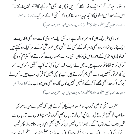
دستور ہے کہ اگر ہم ایک دفعہ انکارکر دیں تو پھر خدا بھی آ کر کہے گا تو ہم نہیں مانتے۔‘‘
اس کے بعد اُس مولوی کا انجام یہ ہوا، سنا کہ وہ خود کشی کر کے مر گیا۔
(ماخوذ ازرجسٹر
روایات صحابہؓ غیر مطبوعہ جلد 9صفحہ28 روایت میاں عبدالعزیز صاحبؓ)
اور اسی طرح یہ ان کا دوسرا واقعہ ہے، یہ بھی ایک مولوی کا ہے، وہ بھی اتفاق سے
ایک پٹھان تھا، اور وہ بھی زہر کھا کے کسی کے عشق میں خود کشی کر کے مر گیا۔ وہ کہتے ہیں
کہ لوہاری منڈی کے اندر اُس کی دکان تھی۔ جب ہم وہاں سے گزرتے تو اکثر ہم کو دیکھ
کر کہا کرتا تھا کافر جا رہے ہیں۔ میں نے ایک دفعہ اس کو کہا کہ آپ تحقیق تو کریں۔ آخر
پرکھ کر تو دیکھیں۔ جب بھی ہم گزرتے ہیں آپ یونہی ہمیں کافر کہہ دیتے ہیں۔ اُس نے
کہا کہ اگر خدا بھی مجھے آ کر کہے تو مَیں نہیں مانوں گا۔ وہ بھی وہی جواب۔
(ماخوذ ازرجسٹر
روایات صحابہؓ غیر مطبوعہ جلد 9صفحہ28 روایت میاں عبدالعزیز صاحبؓ)
حضرت منشی قاضی محبوب عالم صاحبؓ بیان کرتے ہیں کہ مَیں نے میاں موسیٰ
صاحب کو تبلیغ شروع کی۔ چنانچہ اُن کو قادیان بھیجا مگر وہ شامتِ اعمال سے قادیان سے
بغیر بیعت کے واپس آ گئے۔ بعد ازاں مَیں اُن کو کبھی کبھی اخبار بدر سناتا رہا۔ پھر مَیں
نے اُن کو ایک دن ایک حدیث کا ذکر سنایا کہ ایک بدوی نبی صلی اللہ علیہ وسلم کی خدمت