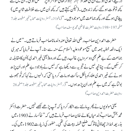
ذریعے احمدی ہوئے اُن کی تعداد کم از کم دو اڑھائی سو افراد پر مشتمل ہو گی۔ ان میں سے
کچھ تو فوت ہو گئے، کچھ زندہ ہیں۔ (لیکن کہتے ہیں کہ کچھ اُن میں سے خلافتِ ثانیہ میں)
پیغامی ہو گئے اور کچھ جماعت میں موجود ہیں۔‘‘
(ماخوذ ازرجسٹر روایات صحابہؓ غیر مطبوعہ جلد 7
صفحہ197-198روایت حضرت قاضی محمد یوسف صاحبؓ)
حضرت احمد دین صاحب رضی اللہ تعالیٰ عنہ ولد مانا صاحب فرماتے ہیں۔ ’’میں نے
ایک دفعہ خطبہ جمعہ میں مسیح موعود علیہ السلام کے منہ سے سنا۔ آپ نے فرمایا کہ میری
جماعت کے بے علم بھی دوسروں پر غالب رہیں گے اور وہ (یعنی غیراحمدی) اُن کا مقابلہ نہ
کر سکیں گے۔ چنانچہ مَیں نے تجربہ سے دیکھا ہے کہ مَیں نے باوجود بے علم اور اَن پڑھ
ہونے کے غیر احمدی علماء کو بالکل ساکت اور مات کر دیا حتی کہ انہوں نے کہا کہ تُو جھوٹ
بولتا ہے کہ میں بے علم اور اَن پڑھ ہوں۔‘‘
(رجسٹر روایات صحابہؓ غیرمطبوعہ جلد 7 صفحہ 26
روایت حضرت احمد دین صاحبؓ)
یعنی مولویوں نے پھر یہ ماننے سے انکار کر دیا کہ آپ پڑھے لکھے نہیں۔ حضرت ڈاکٹر
محمد بخش صاحبؓ ولد میاں کالے خان صاحب فرماتے ہیں کہ ’’خاکسار نے 1903ء میں
بذریعہ خط از چھاؤنی چتوگ ضلع شملہ بیعت کی تھی۔ حضور کی زیارت 1902ء میں کی۔