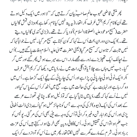
پھر منشی قاضی محبوب عالم صاحبؓ بیان کرتے ہیں کہ ’’لاہور میں ایک وکیل ہوتے
تھے اُن کا نام کریم بخش عُرف بکرا تھا۔ (یہ پتہ نہیں کیا نام رکھا ہے) وہ بڑی فحش گالیاں
حضرت (مسیح موعود علیہ الصلوٰۃ والسلام) کو دیا کرتے تھے۔ (بڑی گندی گالیاں دیتے
تھے۔) ایک دن دورانِ بحث اُس نے کہا کہ کون کہتا ہے مسیح مر گیا۔ مَیں نے جواباً کہا کہ
مَیں ثابت کرتا ہوں کہ مسیح مر گیا(یعنی حضرت عیسیٰ علیہ السلام وفات پا گئے ہیں۔ ) اُس
نے اچانک ایک تھپڑ بڑے زور سے مجھے مارا۔ اس سے میرے ہوش پھر گئے اور مَیں گر
گیا۔ جب مَیں وہاں سے چلا آیا تو اگلی رات میں نے رؤیا میں دیکھا کہ کریم بخش عرف
بکرا ایک ٹوٹی ہوئی چارپائی پر پڑا ہے اور اُس کی چارپائی کے نیچے ایک گڑھا ہے۔ اُس میں
وہ گر رہا ہے اور نہایت بے کسی کی حالت میں ہے۔ صبح میں اُٹھ کر اُس کے پاس گیا اور
مَیں نے اُسے کہا کہ مجھے رؤیا میں بتایا گیا ہے کہ تو ذلیل ہو گا۔ چنانچہ تھوڑے عرصے
کے بعد اُس کی ایک (بیوہ) لڑکی کی وجہ سے جس کو ناجائز حمل ہو گیا اُسے بڑی ذلت اُٹھانی
پڑی اور اُس کی جو ابارشن وغیرہ کرائی تو اُس کی وجہ سے بیٹی بھی اُس کی مر گئی۔ پولیس کو
جب علم ہوا تو اس کی تفتیش ہوئی۔ اُس کا کافی روپیہ بھی خرچ ہوا۔ کہتے ہیں اُس کی عزت
برباد ہوئی۔ شرم کے مارے گھر سے نہیں نکلتا تھا۔ پھر میں نے اُس کو آواز دے کر ایک