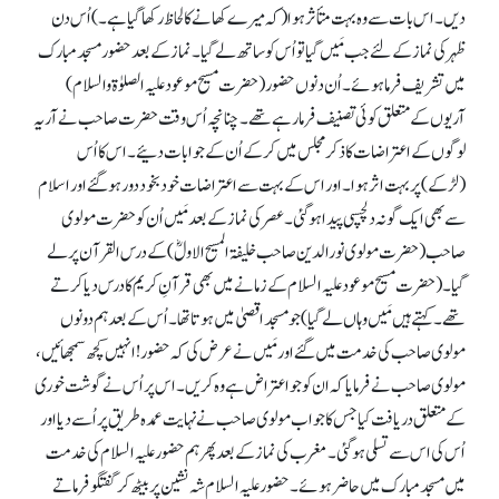
دیں۔ اس بات سے وہ بہت متأثر ہوا (کہ میرے کھانے کا لحاظ رکھا گیا ہے۔) اُس دن
ظہر کی نماز کے لئے جب مَیں گیا تو اُس کو ساتھ لے گیا۔ نماز کے بعد حضور مسجد مبارک
میں تشریف فرما ہوئے۔ اُن دنوں حضور (حضرت مسیح موعود علیہ الصلوٰۃ والسلام)
آریوں کے متعلق کوئی تصنیف فرمارہے تھے۔ چنانچہ اُس وقت حضرت صاحب نے آریہ
لوگوں کے اعتراضات کا ذکر مجلس میں کر کے اُن کے جوابات دئیے۔ اس کا اُس
(لڑکے) پر بہت اثر ہوا۔ اور اس کے بہت سے اعتراضات خود بخود دور ہو گئے اور اسلام
سے بھی ایک گونہ دلچسپی پیدا ہو گئی۔ عصر کی نماز کے بعد مَیں اُن کو حضرت مولوی
صاحب(حضرت مولوی نورالدین صاحب خلیفۃ المسیح الاولؓ ) کے درس القرآن پر لے
گیا۔ (حضرت مسیح موعود علیہ السلام کے زمانے میں بھی قرآنِ کریم کا درس دیا کرتے
تھے۔ کہتے ہیں مَیں وہاں لے گیا) جو مسجد اقصیٰ میں ہوتا تھا۔ اُس کے بعد ہم دونوں
مولوی صاحب کی خدمت میں گئے اور مَیں نے عرض کی کہ حضور! انہیں کچھ سمجھائیں،
مولوی صاحب نے فرمایا کہ ان کو جو اعتراض ہے وہ کریں۔ اس پر اُس نے گوشت خوری
کے متعلق دریافت کیاجس کا جواب مولوی صاحب نے نہایت عمدہ طریق پر اُسے دیا اور
اُس کی اس سے تسلی ہو گئی۔ مغرب کی نماز کے بعد پھر ہم حضور علیہ السلام کی خدمت
میں مسجد مبارک میں حاضر ہوئے۔ حضور علیہ السلام شہ نشین پر بیٹھ کر گفتگو فرماتے