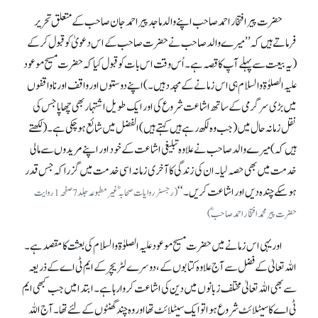
حضرت پیر افتخار احمد صاحب اپنے والد ماجد پیر احمد جان صاحب کے متعلق تحریر
فرماتے ہیں کہ ’’میرے والد صاحب نے حضرت صاحب کے اس دعویٰ کو قبول کر کے
(یہ بیعت سے پہلے آپ کا قصہ ہے۔ اُس وقت اس بات کو قبول کیا کہ حضرت مسیح موعود
علیہ الصلوٰۃ والسلام ہی اس زمانے کے مجدد ہیں۔) اپنے دوستوں اور واقف اور ناواقفوں
میں بڑی سرگرمی کے ساتھ اشاعت شروع کی اور ایک طویل اشتہار بھی چھاپا جس کی
نقل زمانہ حال میں (جب وہ لکھ رہے ہیں کہتے ہیں ) الفضل میں شائع ہو چکی ہے۔ (لکھتے
ہیں کہ) میرے والد صاحب نے علاوہ تبلیغی اشاعت کے خود اور اپنے مریدوں سے مالی
خدمت میں بھی حصہ لیا۔ ان کی زندگی کا آخری زمانہ اسی خدمت میں گزرا کہ جس قدر
ہو سکے چندہ دیں اور اشاعت کریں۔‘‘
(رجسٹر روایات صحابہؓ غیر مطبوعہ جلد 7 صفحہ1 روایت
حضرت پیر محمد افتخار احمد صاحبؓ)
اور یہی اس زمانے میں حضرت مسیح موعود علیہ الصلوٰۃ والسلام کی بعثت کا مقصد ہے۔
اللہ تعالیٰ کے فضل سے آج علاوہ کتابوں کے، دوسرے لٹریچر کے ایم ٹی اے کے ذریعہ
سے بھی اللہ تعالیٰ مختلف زبانوں میں دین کی اشاعت کروا رہا ہے۔ ابتدا میں جب کبھی ایم
ٹی اے کا سیٹلائٹ شروع ہوا تو ایک سیٹلائٹ تھا اور وہ چند گھنٹوں کے لئے تھا۔ آج اللہ