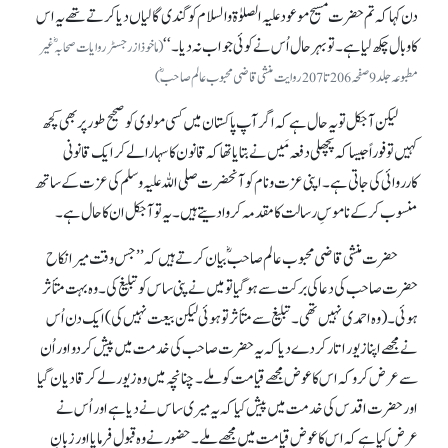
دن کہا کہ تم حضرت مسیح موعود علیہ الصلوٰۃ والسلام کو گندی گالیاں دیا کرتے تھے یہ اس
کا وبال چکھ لیا ہے۔ تو بہر حال اُس نے کوئی جواب نہ دیا۔‘‘
(ماخوذازرجسٹر روایات صحابہؓ غیر
مطبوعہ جلد9صفحہ206تا207روایت منشی قاضی محبوب عالم صا حبؓ)
لیکن آجکل تو یہ حال ہے کہ اگر آپ پاکستان میں کسی مولوی کو صحیح طور پر بھی کچھ
کہیں تو فوراً جیسا کہ پچھلی دفعہ مَیں نے بتایا تھا کہ قانون کا سہارا لے کر ایک قانونی
کارروائی کی جاتی ہے۔ اپنی عزت و نام کو آنحضرت صلی اللہ علیہ وسلم کی عزت کے ساتھ
منسوب کر کے ناموسِ رسالت کا مقدمہ کروا دیتے ہیں۔ یہ تو آجکل ان کاحال ہے۔
حضرت منشی قاضی محبوب عالم صاحبؓ بیان کرتے ہیں کہ ’’جس وقت میرا نکاح
حضرت صاحب کی دعا کی برکت سے ہو گیا تو میں نے پنی ساس کو تبلیغ کی۔ وہ بہت متأثر
ہوئی۔ (وہ احمدی نہیں تھی۔ تبلیغ سے متأثر تو ہوئی لیکن بیعت نہیں کی) ایک دن اُس
نے مجھے اپنا زیور اتار کر دے دیا کہ یہ حضرت صاحب کی خدمت میں پیش کردو اور اُن
سے عرض کرو کہ اس کاعوض مجھے قیامت کو ملے۔ چنانچہ میں وہ زیور لے کر قادیان گیا
اور حضرت اقدس کی خدمت میں پیش کیا کہ یہ میری ساس نے دیا ہے اور اُس نے
عرض کیا ہے کہ اس کا عوض قیامت میں مجھے ملے۔ حضور نے وہ قبول فرمایا اور زبانِ