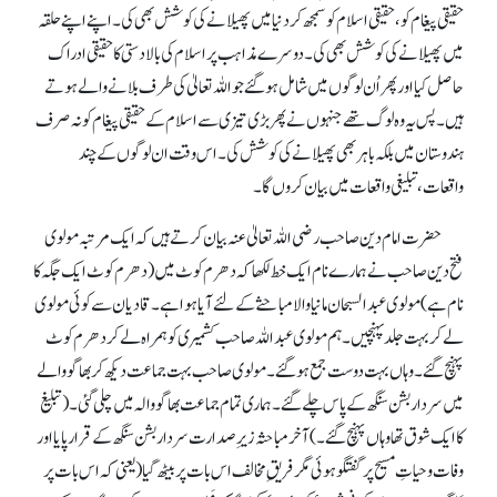
حقیقی پیغام کو، حقیقی اسلام کو سمجھ کر دنیا میں پھیلانے کی کوشش بھی کی۔ اپنے اپنے حلقہ
میں پھیلانے کی کوشش بھی کی۔ دوسرے مذاہب پر اسلام کی بالا دستی کا حقیقی ادراک
حاصل کیااور پھر اُن لوگوں میں شامل ہوگئے جو اللہ تعالیٰ کی طرف بلانے والے ہوتے
ہیں۔ پس یہ وہ لوگ تھے جنہوں نے پھر بڑی تیزی سے اسلام کے حقیقی پیغام کو نہ صرف
ہندوستان میں بلکہ باہر بھی پھیلانے کی کوشش کی۔ اس وقت ان لوگوں کے چند
واقعات، تبلیغی واقعات میں بیان کروں گا۔
حضرت امام دین صاحب رضی اللہ تعالیٰ عنہ بیان کرتے ہیں کہ ایک مرتبہ مولوی
فتح دین صاحب نے ہمارے نام ایک خط لکھا کہ دھرم کوٹ میں (دھرم کوٹ ایک جگہ کا
نام ہے) مولوی عبدالسبحان مانیا والا مباحثے کے لئے آیا ہوا ہے۔ قادیان سے کوئی مولوی
لے کر بہت جلد پہنچیں۔ ہم مولوی عبداللہ صاحب کشمیری کو ہمراہ لے کر دھرم کوٹ
پہنچ گئے۔ وہاں بہت دوست جمع ہوگئے۔ مولوی صاحب بہت جماعت دیکھ کر بھاگو والے
میں سردار بشن سنگھ کے پاس چلے گئے۔ ہماری تمام جماعت بھاگو والہ میں چلی گئی۔ (تبلیغ
کا ایک شوق تھا وہاں پہنچ گئے۔) آخر مباحثہ زیرِ صدارت سردار بشن سنگھ کے قرار پایا اور
وفات و حیاتِ مسیح پر گفتگو ہوئی مگر فریقِ مخالف اس بات پر بیٹھ گیا (یعنی کہ اس بات پر