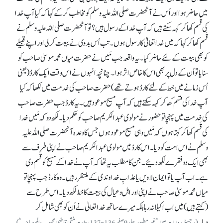
میں حاضر ہوا اور اُس نے آنحضرت صلی اللہ علیہ وسلم کو مخاطب کر کے کہا کہ کیا آپ خدا
کی قَسم کھا کر کہہ سکتے ہیں کہ آپ خدا کے رسول ہیں؟ تو آنحضرت صلی اللہ علیہ وسلم نے
قَسم کھا کر کہا کہ میں خدا تعالیٰ کا رسول ہوں۔ تب اُس بدوی نے بیعت کر لی اور اپنے قبیلے
کو بھی بیعت کے لئے حاضر کیا۔ یہ واقعہ جب مَیں نے حضرت میاں محمد موسیٰ صاحب کو
سنایا تو اُن کے دل پر بھی اس کا خاص اثر ہوا۔ چنانچہ انہوں نے اس وقت ایک کارڈ (یعنی
اُس زمانے میں خط کے لئے کارڈ ہوتے تھے) حضرت صاحب کی خدمت میں لکھا کہ کیا
آپ خدا کی قسم کھا کر کہہ سکتے ہیں کہ آپ مسیح موعود ہیں۔ یہ کارڈ جب حضرت صاحب
کی خدمت میں پہنچا تو حضور نے مولوی عبدالکریم صاحب کو حکم دیا۔ لکھ دو کہ مَیں خدا
کی قَسم کھا کر کہتا ہوں کہ مَیں وہی مسیح موعود ہوں جس کا وعدہ آنحضرت صلی اللہ علیہ
وسلم نے اس امت کو دیا۔ اس کارڈ میں مولوی عبدالکریم صاحب نے اپنی طرف سے
بھی ایک دو فقرے لکھ دئیے۔ جن کا مطلب یہ تھا کہ آپ نے خدا کے مسیح کو قَسم دی
ہے۔ اب آپ یا تو ایمان لاویں یا عذابِ خداوندی کے منتظر رہیں۔ وہ کارڈ جب پہنچا تو
میاں محمد موسیٰ صاحب نے اپنی اور اہل و عیال کی بیعت کا خط لکھ دیا۔ اس طرح سے
(کہتے ہیں ) میں اب اکیلا نہ رہا بلکہ میرے ساتھ خدا تعالیٰ نے اُن کو بھی شامل کر
دیا۔
(رجسٹر روایات صحابہؓ غیر مطبوعہ جلد9صفحہ136-137روایت منشی قاضی محبوب عالم صاحبؓ)