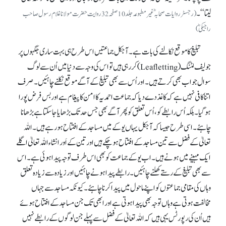
لیتا‘‘۔
(رجسٹر روایات صحابہؓ غیر مطبوعہ جلد 10صفحہ32روایت حضرت مولانا غلام رسول صاحب
راجیکیؓ)
تبلیغ کا موقع نکالنے کی بات ہے۔ آجکل جماعتیں اس طرح ہی بہت ساری جگہوں پر
جو لیف لٹنگ (Leafletting) کر رہی ہیں تو اس کی وجہ سے دنیا میں اُن سے لوگ
سوال جواب بھی کرتے ہیں۔ اور اُس سے بھی تبلیغ کے آگے موقع نکلنے چاہئیں۔ صرف
اتنا کافی نہیں ہے کہ کاغذ دے دیا کہ جماعت احمدیہ کا امن کا پیغام ہے اور بس فرض پورا
ہو گیا۔ بلکہ اُس رابطے کو، اُس تعلق کو پھر آگے بھی جس حد تک بڑھایا جاسکتا ہے بڑھانا
چاہئے۔ اسی طرح جیسا کہ آجکل یہاں یوکے میں مساجد کے افتتاح ہو رہے ہیں۔ اللہ
تعالیٰ کے فضل سے تین مساجد کے افتتاح ہو چکے ہیں اور تین کے اَور انشاء اللہ تعالیٰ اگلے
ایک مہینے میں ہونے ہیں۔ اب یوکے جماعت کو بھی اس طرف توجہ پیدا ہوئی ہے۔ اس
سے بھی تبلیغ کے رستے کھلنے چاہئیں۔ رابطے پیدا ہونے چاہئیں اور زیادہ سے زیادہ تعلق
وہاں کی مقامی جماعتوں کو اپنے ماحول میں پیدا کرنا چاہئے۔ کیونکہ مساجد سے جہاں
مخالفت ہوتی ہے وہاں توجہ بھی پیدا ہوتی ہے اور ابھی تک جن مساجد کے افتتاح ہوئے
ہیں اُن کی رپورٹس یہی ہیں کہ اللہ تعالیٰ کے فضل سے پہلے جن لوگوں کے رابطے نہیں