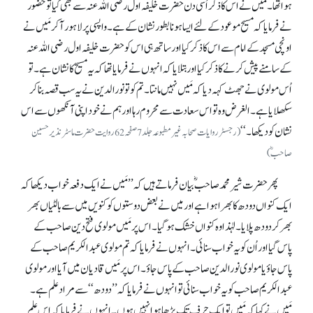
ہوا تھا۔ مَیں نے اس کا ذکر اُسی دن حضرت خلیفہ اول رضی اللہ عنہ سے بھی کیا تو حضور
نے فرمایا کہ مسیح موعود کے لئے ایسا ہونا بطور نشان کے ہے۔ واپسی پر لاہور آ کرمَیں نے
اونچی مسجد کے امام سے اس کا ذکر کیا اور ساتھ ہی اس کو حضرت خلیفہ اول رضی اللہ عنہ
کے سامنے پیش کرنے کا ذکر کیا اور بتلایا کہ انہوں نے فرمایا تھا کہ یہ مسیح کا نشان ہے۔ تو
اُس مولوی نے جھٹ کہہ دیا کہ مَیں نہیں مانتا۔ تم کو تو نورالدین نے یہ سب قصہ بنا کر
سکھلایا ہے۔ الغرض وہ تو اس سعادت سے محروم رہا اور ہم نے خود اپنی آنکھوں سے اس
نشان کو دیکھا۔‘‘
(رجسٹر روایات صحابہ غیر مطبوعہ جلد 7 صفحہ 62روایت حضرت ماسٹر نذیر حسین
صاحبؓ)
پھر حضرت شیر محمد صاحبؓ بیان فرماتے ہیں کہ ’’مَیں نے ایک دفعہ خواب دیکھا کہ
ایک کنواں دودھ کا بھرا ہوا ہے اور میں نے بعض دوستوں کو کنویں میں سے بالٹیاں بھر
بھر کر دودھ پلایا۔ لہٰذا وہ کنواں خشک ہو گیا۔ اس پر مَیں مولوی فتح دین صاحب کے
پاس گیا اور اُن کو یہ خواب سنائی۔ انہوں نے فرمایا کہ تم مولوی عبدالکریم صاحب کے
پاس جاؤ یا مولوی نورالدین صاحب کے پاس جاؤ۔ اس پر مَیں قادیان میں آیا اور مولوی
عبدالکریم صاحب کو یہ خواب سنائی تو انہوں نے فرمایا کہ ’’دودھ‘‘ سے مراد علم ہے۔
مَیں نے کہا کہ مَیں تو ایک حرف تک پڑھا ہوا نہیں ہوں۔ انہوں نے فرمایا کہ اس علم