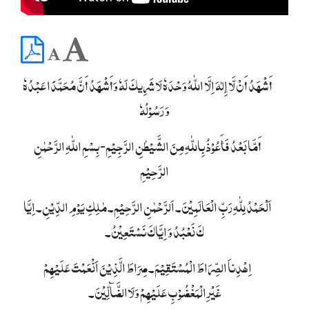
أَشْھَدُ أَنْ لَّا إِلٰہَ اِلَّا اللّٰہُ وَحْدَہٗ لَا شَرِیکَ لَہٗ وَأَشْھَدُ أَنَّ مُحَمَّدًا عَبْدُہٗ
وَ رَسُوْلُہٗ
أَمَّا بَعْدُ فَأَعُوْذُ بِاللّٰہِ مِنَ الشَّیْطٰنِ الرَّجِیْمِ- بِسْمِ اللّٰہِ الرَّحْمٰنِ
الرَّحِیْمِ
اَلْحَمْدُ لِلّٰہِ رَبِّ الْعَالَمِیْنَ۔ اَلرَّحْمٰنِ الرَّحِیْمِ۔ مٰلِکِ یَوْمِ الدِّیْنِ۔ اِیَّا
کَ نَعْبُدُ وَ اِیَّاکَ نَسْتَعِیْنُ۔
اِھْدِناَ الصِّرَاطَ الْمُسْتَقِیْمَ۔ صِرَاطَ الَّذِیْنَ اَنْعَمْتَ عَلَیْھِمْ
غَیْرِالْمَغْضُوْبِ عَلَیْھِمْ وَلَاالضَّآلِّیْنَ۔