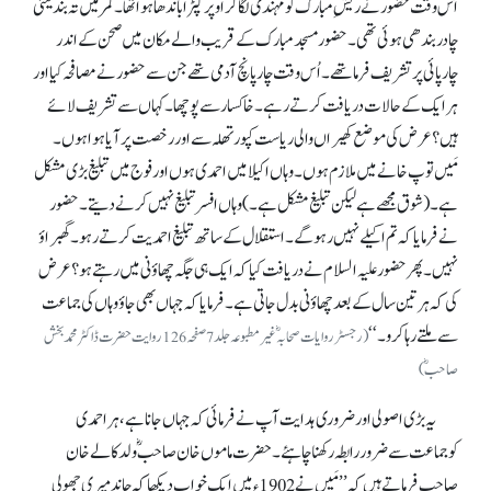
اُس وقت حضور نے ریشِ مبارک کو مہندی لگا کر اوپر کپڑا باندھا ہوا تھا۔ کمر میں تہ بند یعنی
چادر بندھی ہوئی تھی۔ حضور مسجد مبارک کے قریب والے مکان میں صحن کے اندر
چارپائی پر تشریف فرما تھے۔ اُس وقت چار پانچ آدمی تھے جن سے حضور نے مصافحہ کیا اور
ہر ایک کے حالات دریافت کرتے رہے۔ خاکسار سے پوچھا۔ کہاں سے تشریف لائے
ہیں؟عرض کی موضع کھیراں والی ریاست کپور تھلہ سے اور رخصت پر آیا ہوا ہوں۔
مَیں توپ خانے میں ملازم ہوں۔ وہاں اکیلا میں احمدی ہوں اور فوج میں تبلیغ بڑی مشکل
ہے۔ (شوق مجھے ہے لیکن تبلیغ مشکل ہے۔) وہاں افسر تبلیغ نہیں کرنے دیتے۔ حضور
نے فرمایا کہ تم اکیلے نہیں رہو گے۔ استقلال کے ساتھ تبلیغ احمدیت کرتے رہو۔ گھبراؤ
نہیں۔ پھر حضور علیہ السلام نے دریافت کیا کہ ایک ہی جگہ چھاؤنی میں رہتے ہو؟ عرض
کی کہ ہر تین سال کے بعد چھاؤنی بدل جاتی ہے۔ فرمایا کہ جہاں بھی جاؤ وہاں کی جماعت
سے ملتے رہا کرو۔‘‘
(رجسٹر روایات صحابہؓ غیر مطبوعہ جلد 7 صفحہ 126 روایت حضرت ڈاکٹر محمد بخش
صاحبؓ)
یہ بڑی اصولی اور ضروری ہدایت آپ نے فرمائی کہ جہاں جانا ہے، ہر احمدی
کوجماعت سے ضرور رابطہ رکھنا چاہئے۔ حضرت ماموں خان صاحبؓ ولد کالے خان
صاحب فرماتے ہیں کہ ’’مَیں نے 1902ء میں ایک خواب دیکھا کہ چاند میری جھولی