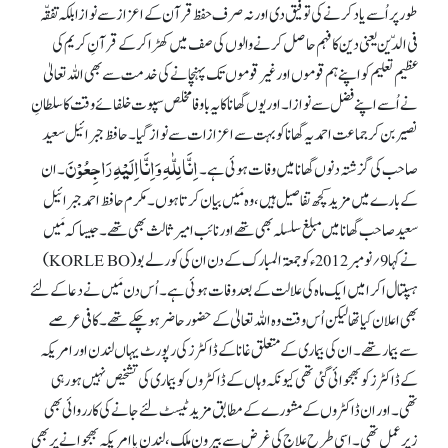
طور پر اُسے یاد کرنے کی توفیق دی اور نہ صرف حفظ قرآن کے اعزاز سے نوازا بلکہ تفقّہ
فی الدّین یعنی دین کا فہم حاصل کرنے والوں کی صف میں کھڑا کر کے قرآنِ کریم کی
عظیم تعلیم کو اپنے ہم قوموں اور غیر قوموں تک پہنچانے کی خدمت سے بھی اللہ تعالیٰ
نے اُسے اپنے فضل سے نوازا۔ اور یوں گھانا کا یہ باوفا مخلص سپوت خلفائے وقت کا سلطانِ
نصیر بن کر جماعت احمدیہ گھانا کو بہت سے اعزازات سے نواز گیا۔ حافظ جبرائیل سعید
اِنَّا لِلّٰہِ وَاِنَّااِلَیْہِ رَاجِعُوْنَ
صاحب کی گزشتہ دنوں گھانا میں وفات ہوئی ہے۔
۔ ان
کے بارے میں مزید کچھ تفاصیل ہیں، وہ مَیں بیان کرتا ہوں۔ مکرم حافظ احمد جبرائیل
سعید صاحب گھانا میں مبلغ سلسلہ بھی تھے اور نائب امیر ثالث بھی تھے۔ جیسا کہ مَیں
نے کہا 9؍نومبر 2012 ء کو جمعۃ المبارک کے دن ان کی کورلے بو (KORLE BO)
ہسپتال اکرامیں ایک ماہ کی علالت کے بعد وفات ہوئی ہے۔ اُس دن مَیں نے دعا کے لئے
بھی اعلان کیا تھا لیکن اُس وقت وہ اللہ تعالیٰ کے حضور حاضر ہو چکے تھے۔ کافی عرصے
سے بیمار تھے۔ ان کی بیماری کے متعلق غانا کے ڈاکٹرز کی رپورٹ یہاں لندن اور امریکہ
کے ڈاکٹرز کو بھجوائی گئی تھی کیونکہ وہاں کے ڈاکٹروں کو بیماری کی تشخیص نہیں ہو رہی
تھی۔ اور ان ڈاکٹروں کے مشورے کے مطابق مزید ٹیسٹ لئے جانے کی کارروائی بھی
زیرِ عمل تھی۔ اسی طرح علاج کی غرض سے بیرونِ ملک، لندن یا امریکہ بھجوانے پر بھی