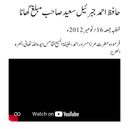
حافظ احمد جبرئیل سعید صاحب مبلغ گھانا
خطبہ جمعہ 16؍ نومبر 2012ء
فرمودہ حضرت مرزا مسرور احمد، خلیفۃ المسیح الخامس ایدہ اللہ تعالیٰ بنصرہ
العزیز