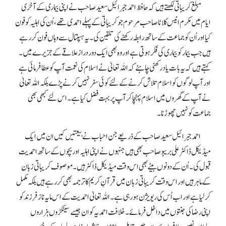
مبلغ کریباتی لکھتے ہیں کہ حافظ احمد جبرائیل سعید صاحب نے اپنی بیماری کے آخری
ایام میں مکرم انیس کلاٹا صاحب مرحوم جو کریباتی کے پہلے احمدی تھے، اُن کی اہلیہ کو فون
کیا اور اُن کو جماعت کے ساتھ رابطہ رکھنے کی تلقین کی۔ یہ ہسپتال سے وہاں فون کر رہے
ہیں جب بیمار کو بیماری کی فکر ہوتی ہے اور وہ بھی ایک دور دراز علاقے کے جزیرے میں۔
کہتے ہیں کہ یہ بات یاد رکھنی چاہئے کہ اللہ تعالیٰ نے اسلام کی نعمت آپ کو عطا فرمائی ہے
اور آپ لوگوں کو اسلام تلاش کرنے کے لئے کوئی سفر نہیں کرنے پڑے بلکہ اللہ تعالیٰ
نے آپ کے گھروں میں اسلام پہنچا کر آپ پر بہت فضل کیا ہے۔ اس لئے کبھی بھی
جماعت کو نہیں چھوڑنا۔
احمد جبرائیل سعید صاحب کے ذریعے جن احباب نے بیعتیں کیں ان میں ایک
میڈیکل ڈاکٹر علی بریبو صاحب بھی ہیں جنہوں نے اپنی اہلیہ اور بچوں کے ساتھ احمدیت
قبول کی۔ اُن کے دونوں بیٹے بھی اس وقت میڈیکل ڈاکٹر ہیں۔ موصوف کریباتی زبان
کے ماہر ہیں اور اس وقت کریباتی زبان میں قرآنِ کریم کا ترجمہ بھی کر رہے ہیں بلکہ مکمل
کر لیا ہے اور اب اُس کی ریویژن ہو رہی ہے۔ اللہ تعالیٰ احمدیت کے اس مایہ ناز فرزند کو
اپنی رضا کی جنتوں میں داخل فرمائے۔ خلافت احمدیہ کو ان جیسے سینکڑوں ہزاروں