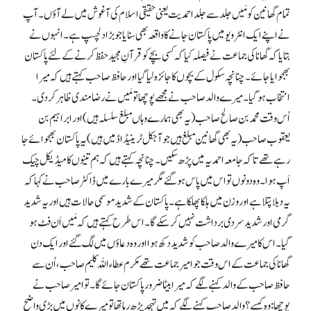
تمام گھانین کو مَیں جلد سے جلد احمدیت یعنی حقیقی اسلام کی آغوش میں لے آؤں۔ آپ
نے اپنے ایک انٹرویو میں پاکستان جانے کا واقعہ بھی سنایا جو بڑا دلچسپ ہے۔ انہوں نے
بتایا کہ گھانا کی جماعت نے فیصلہ کیا کہ کسی بچے کو قرآنِ مجید حفظ کرنے کے لئے پاکستان
بھجوایا جائے۔ چنانچہ سکول کے بچوں کا جائزہ لیا گیا اور حافظ صاحب کہتے ہیں کہ میرا
انتخاب ہو گیا۔ میرے والد صاحب نے مجھے پوچھا تو مَیں نے رضا مندی ظاہر کر دی۔
اُس وقت محمد بن صالح صاحب (یہ بھی ہمارے وہاں مبلغ سلسلہ ہیں) اور ابراہیم بن
یعقوب صاحب (یہ بھی گھانین مبلغ ہیں جو آجکل ٹرینیڈاڈ میں ہیں) یہ پاکستان بھجوائے جا
رہے تھے تا کہ جامعہ احمدیہ میں پڑھ سکیں۔ چنانچہ کہتے ہیں کہ ہم تینوں کا میڈیکل چیک
اَپ ہوا۔ وہ دونوں تو اس میں پاس ہو گئے مگر میرے بارے میں ڈاکٹر صاحب نے کہا کہ
یہ دبلا پتلا ہے اور وزن میں ہلکا پھلکا ہے۔ پاکستان کے شدید موسمی حالات ہیں اور یہ شدید
گرمی اور شدید سردی برداشت نہیں کر سکے گا۔ اس طرح کہتے ہیں کہ مَیں اَن فٹ ہو
گیا۔ اس کا میرے والد صاحب کو شدید دکھ ہوا اور وہ دعاؤں میں لگ گئے اور ایک دن
گھانا کی جماعت کے اس وقت جو امیر جماعت تھے مکرم عطاء اللہ کلیم صاحب، اُن سے
حافظ صاحب کے والد کہنے لگے کہ میرا بیٹا ضرور پاکستان جائے گا۔ تو امیر صاحب نے
پوچھا: وہ کیسے؟ والد صاحب کہنے لگے کہ میں تہجد پڑھ رہا تھا تو میرے کانوں میں بڑی واضح