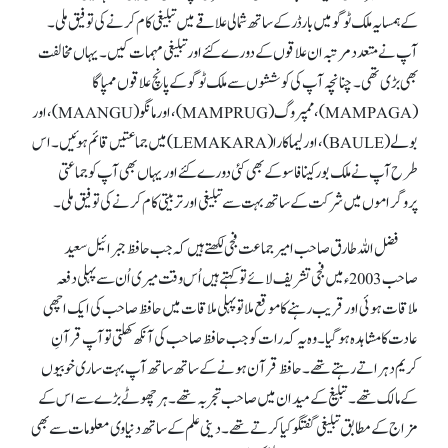
کے ہمسایہ ملک ٹوگو میں بارڈر کے ساتھ شمالی علاقے میں تبلیغی کام کرنے کی توفیق ملی۔
آپ نے متعدد مرتبہ ان علاقوں کے دورے کئے اور تبلیغی مہمات کیں۔ یہاں مخالفت
بھی بڑی تھی۔ چنانچہ آپ کی کوششوں سے ملک ٹوگو کے پانچ علاقوں ممپاگا
(MAMPAGA)، ممپروگ (MAMPRUG)، اور مانگو (MAANGU)، اور
بولے (BAULE)، اور لیما کارا (LEMAKARA) میں جماعتیں قائم ہوئیں۔ اس
طرح آپ نے ملک بورکینا فاسو کے بھی کئی دورے کئے اور یہاں بھی آپ کو جماعتی
پروگراموں میں شرکت کے ساتھ بہت سے تبلیغی اور تربیتی کام کرنے کی توفیق ملی۔
فضل اللہ طارق صاحب امیر جماعت فجی لکھتے ہیں کہ جب حافظ جبرائیل سعید
صاحب 2003ء میں فجی تشریف لائے توکہتے ہیں اُس وقت میری اُن سے پہلی دفعہ
ملاقات ہوئی اور قریب رہنے کا موقع ملا تو پہلی ملاقات میں حافظ صاحب کی ایک اچھی
عادت کا مشاہدہ ہو گیا۔ وہ یہ کہ رات کو جب حافظ صاحب کی آنکھ کھلتی تو آپ قرآنِ
کریم دہراتے رہتے تھے۔ حافظ قرآن ہونے کے ساتھ ساتھ آپ بہت ساری خوبیوں
کے مالک تھے۔ تبلیغ کے میدان میں صاحب تجربہ تھے۔ ہر چھوٹے بڑے سے اس کے
مزاج کے مطابق تبلیغی گفتگو کیا کرتے تھے۔ دینی علم کے ساتھ دنیاوی معلومات سے بھی