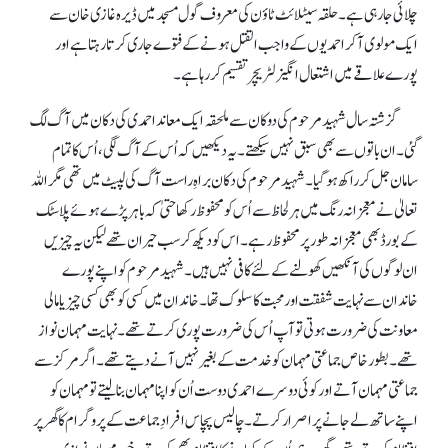
چلائی جا رہی ہے۔ حلقہ سیٹلائٹ ٹاؤن کی معروف گول مسجد میں ڈیرہ غازی خان سے
ایک مولوی آ کر احمدیوں کے واجب القتل ہونے کے فتوے جاری کرتا رہتا ہے اور
پورے علاقے میں اشتعال انگیز لٹریچر تقسیم کر رہا ہے۔
گزشتہ سال شہید مرحوم کی دوکان سے ملحقہ ایک معاند احمدی کی دکان میں آگ لگ
گئی۔ ان باتوں سے بھی سبق نہیں سیکھتے۔ یہ دیکھیں کہ اُس کے آگ لگی، اُس کا تمام
سامان جل کر راکھ ہو گیا۔ شہید مرحوم کی دکان براہِ راست آگ کی لپیٹ میں تھی مگر اللہ
تعالیٰ نے معجزانہ رنگ میں ہر لحاظ سے اُس کو محفوظ رکھا حتیٰ کہ باہر پڑے ہوئے پلاسٹک
کے بورڈ بھی معجزانہ طور پر محفوظ رہے۔ اس کو دیکھ کر سب حیران تھے لیکن یہ چیزیں
ان لوگوں کی آنکھیں کھولنے کے لئے کافی نہیں ہیں۔ شہید مرحوم کو اپنے پورے
خاندان سے نہایت شفقت اور محبت کا سلوک تھا۔ خاندان میں کسی کو بھی کسی چیز یا مالی
معاونت کی ضرورت ہوتی تو آپ اُس کی ضرورت پوری کرتے تھے۔ نہایت مہمان نواز
تھے۔ بطور خاص جماعتی مہمان کو خدمت کے بغیر نہیں آنے دیتے تھے۔ اگر مرکز سے
جماعتی مہمان آتے اور کوئی دوسرے احمدی دوست اُن کو اپنا مہمان بنا لیتے تو مہمان کو
اپنے ساتھ لے جانے پر اصرار کرتے۔ چالیس پچاس افرادِ جماعت کے پروگرام کا گھر پر