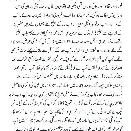
غور ہو رہا تھا اور کارروائی ہو رہی تھی لیکن خدا تعالیٰ کی تقدیر غالب آئی اور ان کی اس
دوران میں وفات ہو گئی۔ مکرم حافظ صاحب دو فروری 1954ء میں پیدا ہوئے۔ آپ
کے والد صاحب سوفو جبرائیل سعید صاحب غانا کے مبلغ تھے جنہوں نے وہیں مشنریز
کے ذریعے سے مبلغ کی ٹریننگ لے کر میدانِ عمل میں کام کیا اور بڑے کامیاب مبلغ
تھے۔ حافظ احمد جبرائیل سعید صاحب 1970ء میں حفظ قرآنِ کریم کی غرض سے ربوہ
گئے تھے اور مدرسۃ الحفظ میں داخلہ لیا۔ آپ خدا کے فضل سے غانا کے پہلے حافظ قرآن
تھے۔ آپ کو یہ بھی اعزاز حاصل ہے کہ ایک موقع پر حضرت خلیفۃ المسیح الثالث رحمہ
اللہ تعالیٰ نے ازراہ شفقت آپ سے کلائی پکڑنے کا مقابلہ بھی کیا تھا۔ آپ قرآنِ مجید
حفظ کر کے غانا آئے اور چند ماہ بعد پھر دوبارہ جامعہ میں تعلیم حاصل کرنے کے لئے
پاکستان واپس چلے گئے۔ جامعہ احمدیہ میں داخلہ لیا۔ 1982ء میں شاہد کی ڈگری حاصل
کی۔ اسی کے ساتھ پنجاب یونیورسٹی سے فاضل عربی کا امتحان بھی پاس کیا۔ آپ جب شاہد
کا امتحان پاس کر کے گھانا آئے تو 15؍ستمبر 1982ء کو آپ کی تقرری گھانا کے ایک شہر
ٹیچی مان میں ہوئی جہاں آپ نے برانگ اہافو ریجن کا چارج سنبھالا اور چار سال کے بعد پھر
آپ کو فجی بھجوایا گیا جہاں لمباسا میں آپ کا تقرر ہوا۔ فجی سے اگست 1987ء میں آپ
کوطوالو بھجوایا گیا۔ آپ طوالو کے پہلے باقاعدہ مبلغ مقرر ہوئے۔ طوالو میں قیام کے