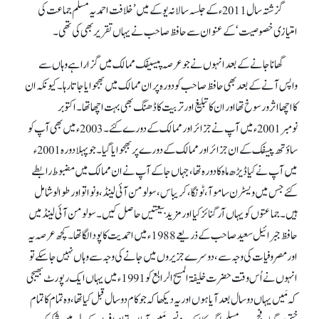
گزشتہ سال 2011ء کے جلسہ سالانہ یوکے میں ’خلافت احمدیہ مسلم جماعت کی
امتیازی خصوصیت‘ کے عنوان سے حافظ صاحب نے یہاں تقریر بھی کی تھی۔
گھانا جانے کے بعد انہوں نے جو عرصہ پیسیفک ممالک میں گزاراہے وہاں سے
واپس آنے کے بعد بھی حافظ صاحب کو دورہ پر ان ممالک میں بھجوایا جاتا رہا۔ کیونکہ ان
کا اچھا اثر و رسوخ تھا اور ان کا تبلیغ اور تربیت کا ڈھنگ بھی بہت اچھا تھا۔ اکتوبر
نومبر 2001ء میں آپ نے جزائر اور ممالک کے دورے کئے۔ 2003ء میں بھی آپ کو
ساؤتھ پیسفک کے ان جزائر اور ممالک کے دورے پر بھجوایا گیا۔ جو پہلا دورہ 2001ء
میں آپ نے کیا ڈیڑھ ماہ کا دورہ تھا، جہاں جا کے آپ نے ان ممالک میں مضبوط رابطے
کئے جس میں ویسٹرن ساموآ، ٹونگا، کریباس، سولومن آئی لینڈ، ونواتو اور طوالو شامل
ہیں۔ جماعتوں کو یہاں آرگنائز کیا اور مزید بیعتیں حاصل کیں۔ سولومن آئی لینڈ میں
حافظ جبرائیل سعید صاحب کے ذریعے 1988ء میں احمدیت کا پودا لگا تھا۔ کچھ عرصہ یہ
اور مصروفیات کی وجہ سے، دوسرے جزیروں میں جانے کی وجہ سے وہاں نہیں جا سکے تو
انہوں نے اُس وقت حضرت خلیفۃ المسیح الرابع کو 1991ء میں یہاں ایک رپورٹ بھیجی
کہ مَیں یہاں دو سال بعد آیا ہوں اور یہ دیکھا کہ جو کام دوسال قبل کیا تھا، وہ تمام کا تمام