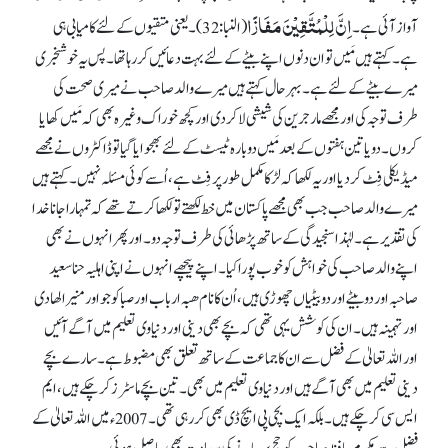
اِنَّ لِلْمُتَّقِیْنَ مَفَازًا
آواز آئی ہے۔
(النبا: 32)۔ یعنی متقیوں کے لئے کامیابی ہی
ہے۔ کہتے ہیں مَیں تو ان دنوں اپنے بیٹے کے لئے بہت دعائیں کر رہا تھا۔ پس یہ خوشخبری
میرے بیٹے کے لئے ہے۔ بہر حال کہتے ہیں میرے والد صاحب نے میری صحت کی
طرف توجہ کی اور مجھے مارجرین کی شیشی لا کر دی اور کچھ خوراک وغیرہ بھی کہ مَیں کھایا
کروں۔ دو یا تین ہفتوں کے بعد مَیں دوبارہ ٹیسٹ کے لئے بھجوایا گیا تو ڈاکٹروں نے مجھے
میڈیکلی فِٹ کر دیا اور یہ لکھا کہ لڑکا مکمل طور پر فِٹ ہے، اُسے کوئی مسئلہ نہیں۔ کہتے ہیں
میرے والد صاحب جب بھی مجھے پاکستان میں خط لکھتے تو لکھا کرتے تھے کہ تمہارا جانا خدا
کی تقدیر ہے۔ لہٰذا سنجیدگی کے ساتھ پڑھائی کی طرف توجہ دو۔ اور پھر انہوں نے بھی
اپنے والد صاحب کی خواہش کو خوب پورا کیا۔ اپنے پیچھے انہوں نے اپنی اہلیہ حنا سعید
صاحبہ اور دو بیٹے اور دو بیٹیاں چھوڑی ہیں، اُن کا نام ھبہ ارباب اور صبا کوجواور منیر الھادی
اور تہمینہ ہیں۔ ان کی کوشش یہی تھی کہ بچے بھی دینی اور دنیاوی تعلیم میں آگے آئیں
اور اللہ تعالیٰ کے فضل سے ان کا جماعت کے ساتھ تعلق بھی مضبوط ہے۔ سارے بچے
دینی تعلیم میں بھی آگے ہیں اور دنیاوی تعلیم میں بھی۔ تین بچے ماسٹرز کر چکے ہیں، ایم
ایس سی کر چکے ہیں۔ بلکہ ایک بچی پی ایچ ڈی بھی کر رہی تھی۔ 2007ء میں اللہ تعالیٰ کے