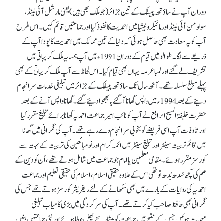
دوران آپ نے ساؤتھ پیسفک کے تین جزائر (جو ملک بھی ہیں ) یعنی مارشل آئی لینڈ،
سولومن آئی لینڈ اور مائیکرو نیشیا میں احمدیت کا نفوذ کیا اور جماعتیں قائم کیں۔ اس طرح
آپ کو یہ سعادت بھی حاصل ہوئی کہ دنیا کے تین ممالک میں احمدیت کا پودا آپ کے
ذریعے سے لگا۔ طوالو میں قیام کے دوران 1991ء میں آپ ہمسایہ ملک کریباتی میں
تشریف لے گئے اور لمبا عرصہ یہاں بھی قیام کیا۔ اس لحاظ سے آپ ملک کریباتی کے بھی
پہلے مبلغ سلسلہ تھے۔ آٹھ سال تک ساؤتھ پیسفک کے جزائر میں تبلیغی خدمات سرانجام
دینے کے بعد 1994ء میں واپس گھانا آ گئے یا بھجوا دئیے گئے۔ گھانا واپس آنے کے بعد
حضرت خلیفۃ المسیح الرابع نے آپ کو نائب امیر جماعت احمدیہ گھانا برائے تبلیغ مقرر کیا
اور تا وفات آپ اسی فریضے کو بخوبی سرانجام دے رہے تھے۔ آپ کی نگرانی میں گھانا
میں قائم تربیت سینٹر اور تبلیغ سینٹر میں ائمہ کرام اور نومبائعین کی تربیت کے بہت سے
کورسز مقرر ہوئے۔ مقامی معلمین یا امام جو جماعت میں شامل ہوتے تھے، اُن کو دین کے
علم کی کچھ سُدھ بُدھ تو تھی اس کے علاوہ حقیقی اسلام، اسلام کی حقیقی تعلیم اور جماعت
احمدیہ کی روایات کے بارے میں بھی سکھانے کے لئے ریفریشر کورسز ہوتے تھے جس کی
نگرانی بھی حافظ صاحب کیا کرتے تھے۔ آپ کی سرکردگی میں بڑی کامیاب تبلیغی
مہمات ہوئیں جس کے نتیجے میں جماعت کو بیشمار نئے پھل عطا ہوئے اور نئی جماعتیں بنیں