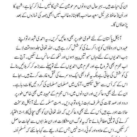
ان کی حیات ہیں۔ بہر حال ان دونوں مرحومین کے جن کا مَیں نے ذکر کیا ہے، شہید کا
اور اُن (حافظ جبرئیل سعید صاحب) کا جنازہ غائب مَیں ابھی جمعہ کی نمازوں کے بعد
پڑھاؤں گا۔
آجکل پاکستان کے لئے عمومی طور پر بھی دعائیں کریں۔ یہ احمدی شہداء تو اپنے
عہدوں اور وفاؤں کو پورا کرنے کی کوشش کر رہے ہیں۔ اللہ تعالیٰ جلد وہ وقت لائے
جب احمدیوں کے لئے وہاں سہولتیں پیدا ہوں اور سُکھ کے سانس لے سکیں۔ آج سے
اب محرّم بھی شروع ہے اور محرِم میں احمدیوں کے لئے تو پہلے سے بڑھ کر کربلائیں بنانے
کی کوشش کی جاتی ہے بلکہ یہ خود بھی ایک دوسرے کی قتل و غارت کرتے ہیں۔ بجائے
اس کے کہ اُس سے سبق سیکھیں، آپس میں مسلمان مسلمان کی گردنیں کاٹ رہا ہے۔
ان کے لئے بھی دعا کریں اور ان دنوں میں، اس محرّم کے مہینہ میں بھی خاص طور پر
درود اور صدقات کی طرف بہت زیادہ توجہ دیں۔ امتِ مسلمہ کے لئے آجکل جو سخت
حالات ہو رہے ہیں اُس کے لئے بھی دعا کریں کہ اللہ تعالیٰ ان کو بھی سچائی کا راستہ اختیار
کرنے کی توفیق عطا فرمائے تا کہ یہ لوگ ان مشکلات اور ان عذابوں سے نجات حاصل
کر سکیں۔ اس کے علاوہ اور کوئی راستہ نہیں جس کے ذریعے سے کہا جا سکے کہ مُسلم اُمّہ