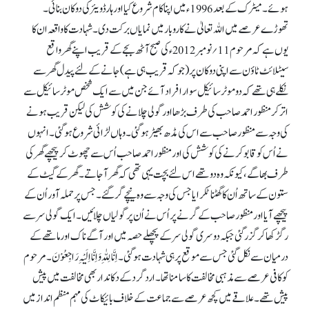
ہوئے۔ میٹرک کے بعد 1996ء میں اپنا کام شروع کیا اور ہارڈویئر کی دوکان بنائی۔
تھوڑے عرصے میں اللہ تعالیٰ نے کاروبار میں نمایاں برکت دی۔ شہادت کا واقعہ ان کا
یوں ہے کہ مرحوم 11؍نومبر 2012ء کی صبح آٹھ بجے کے قریب اپنے گھر واقع
سیٹلائٹ ٹاؤن سے اپنی دوکان پر(جو کہ قریب ہی ہے) جانے کے لئے پیدل گھر سے
نکلے ہی تھے کہ دو موٹر سائیکل سوار افراد آئے جن میں سے ایک شخص موٹر سائیکل سے
اتر کر منظور احمد صاحب کی طرف بڑھا اور گولی چلانے کی کوشش کی لیکن قریب ہونے
کی وجہ سے منظور صاحب سے اس کی مڈھ بھیڑ ہو گئی۔ وہاں لڑائی شروع ہو گئی۔ انہوں
نے اُس کو قابو کرنے کی کوشش کی اور منظور احمد صاحب اُس سے چھوٹ کر پیچھے گھر کی
طرف بھاگے، کیونکہ وہ دو تھے اس لئے بچت یہی تھی کہ گھر آ جاتے۔ گھر کے گیٹ کے
ستون کے ساتھ اُن کا گھٹنا ٹکرایا جس کی وجہ سے وہ نیچے گر گئے۔ جس پر حملہ آور اُن کے
پیچھے آیا اور منظور صاحب کے گرنے پر اُس نے اُن پر گولیاں چلائیں۔ ایک گولی سرسے
رگڑ کھا کر گزر گئی جبکہ دوسری گولی سر کے پچھلے حصہ میں اور آگے ناک اور ماتھے کے
درمیان سے نکل گئی جس سے موقع پر ہی شہادت ہو گئی۔ اِنَّا لِلّٰہِ وَاِنَّااِلَیْہِ رَاجِعُوْنَ۔ مرحوم
کو کافی عرصے سے مذہبی مخالفت کا سامنا تھا۔ ارد گرد کے دکاندار بھی مخالفت میں پیش
پیش تھے۔ علاقے میں کچھ عرصے سے جماعت کے خلاف بائیکاٹ کی مہم منظم انداز میں