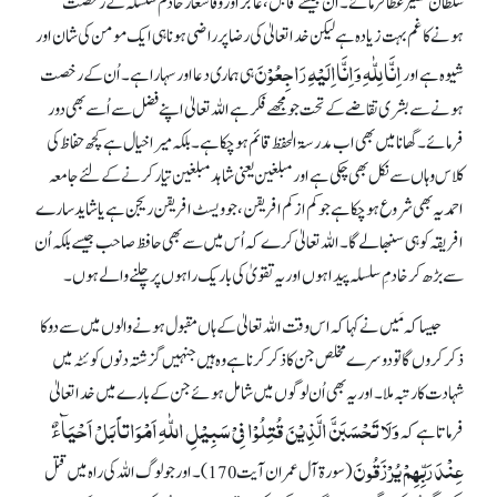
سلطان نصیر عطا فرمائے۔ ان جیسے قابل، عاجز اور وفا شعار خادم سلسلہ کے رخصت
ہونے کا غم بہت زیادہ ہے لیکن خدا تعالیٰ کی رضا پر راضی ہونا ہی ایک مومن کی شان اور
اِنَّا لِلّٰہِ وَاِنَّااِلَیْہِ رَاجِعُوْنَ
شیوہ ہے اور
ہی ہماری دعا اور سہارا ہے۔ اُن کے رخصت
ہونے سے بشری تقاضے کے تحت جو مجھے فکر ہے اللہ تعالیٰ اپنے فضل سے اُسے بھی دور
فرمائے۔ گھانا میں بھی اب مدرسۃ الحفظ قائم ہو چکا ہے۔ بلکہ میرا خیال ہے کچھ حفاظ کی
کلاس وہاں سے نکل بھی چکی ہے اور مبلغین یعنی شاہد مبلغین تیار کرنے کے لئے جامعہ
احمدیہ بھی شروع ہو چکا ہے جو کم از کم افریقن، جو ویسٹ افریقن ریجن ہے یا شاید سارے
افریقہ کو ہی سنبھالے گا۔ اللہ تعالیٰ کرے کہ اُس میں سے بھی حافظ صاحب جیسے بلکہ اُن
سے بڑھ کر خادمِ سلسلہ پیدا ہوں اور یہ تقویٰ کی باریک راہوں پر چلنے والے ہوں۔
جیسا کہ مَیں نے کہا کہ اس وقت اللہ تعالیٰ کے ہاں مقبول ہونے والوں میں سے دو کا
ذکر کروں گا تو دوسرے مخلص جن کا ذکر کرنا ہے وہ ہیں جنہیں گزشتہ دنوں کوئٹہ میں
شہادت کا رتبہ ملا۔ اور یہ بھی اُن لوگوں میں شامل ہوئے جن کے بارے میں خدا تعالیٰ
وَلَا تَحْسَبَنَّ الَّذِیْنَ قُتِلُوْا فِیْ سَبِیْلِ اللّٰہِ اَمْوَاتاً بَلْ اَحْیَآءٌ
فرماتا ہے کہ
عِنْدَ رَبِّہِمْ یُرْزَقُونَ
(سورۃ آل عمران آیت 170)۔ اور جو لوگ اللہ کی راہ میں قتل