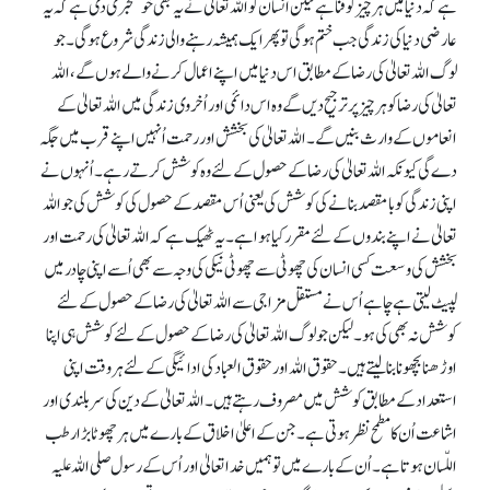
ہے کہ دنیا میں ہر چیز کو فنا ہے لیکن انسان کو اللہ تعالیٰ نے یہ بھی خوشخبری دی ہے کہ یہ
عارضی دنیا کی زندگی جب ختم ہو گی تو پھر ایک ہمیشہ رہنے والی زندگی شروع ہو گی۔ جو
لوگ اللہ تعالیٰ کی رضا کے مطابق اس دنیا میں اپنے اعمال کرنے والے ہوں گے، اللہ
تعالیٰ کی رضا کو ہر چیز پر ترجیح دیں گے وہ اس دائمی اور اُخروی زندگی میں اللہ تعالیٰ کے
انعاموں کے وارث بنیں گے۔ اللہ تعالیٰ کی بخشش اور رحمت اُنہیں اپنے قرب میں جگہ
دے گی کیونکہ اللہ تعالیٰ کی رضا کے حصول کے لئے وہ کوشش کرتے رہے۔ اُنہوں نے
اپنی زندگی کو بامقصد بنانے کی کوشش کی یعنی اُس مقصد کے حصول کی کوشش کی جو اللہ
تعالیٰ نے اپنے بندوں کے لئے مقرر کیا ہوا ہے۔ یہ ٹھیک ہے کہ اللہ تعالیٰ کی رحمت اور
بخشش کی وسعت کسی انسان کی چھوٹی سے چھوٹی نیکی کی وجہ سے بھی اُسے اپنی چادر میں
لپیٹ لیتی ہے چاہے اُس نے مستقل مزاجی سے اللہ تعالیٰ کی رضا کے حصول کے لئے
کوشش نہ بھی کی ہو۔ لیکن جو لوگ اللہ تعالیٰ کی رضا کے حصول کے لئے کوشش ہی اپنا
اوڑھنا بچھونا بنا لیتے ہیں۔ حقوق اللہ اور حقوق العباد کی ادائیگی کے لئے ہر وقت اپنی
استعداد کے مطابق کوشش میں مصروف رہتے ہیں۔ اللہ تعالیٰ کے دین کی سربلندی اور
اشاعت اُن کا مطمح نظر ہوتی ہے۔ جن کے اعلیٰ اخلاق کے بارے میں ہر چھوٹا بڑا رطب
اللّسان ہوتا ہے۔ اُن کے بارے میں تو ہمیں خدا تعالیٰ اور اُس کے رسول صلی اللہ علیہ