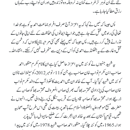
کئے گئے اُن کو ہرگزمُردے گمان نہ کرو بلکہ وہ تو زندہ ہیں اور اُن کو اپنے رب کے ہاں
رزق عطا کیا جارہا ہے۔
پس جیسا کہ مَیں نے کہا کہ یہ اعزاز آج صرف افرادِ جماعت احمدیہ کو ہے جو خدا
تعالیٰ کی راہ میں قتل کئے جا رہے ہیں جو اپنے ایمانوں کی حفاظت کے لئے اپنی جانوں کے
نذرانے پیش کر رہے ہیں۔ پس جیسا کہ مَیں پہلے بھی کئی مرتبہ بتا چکا ہوں کہ دشمن کے
قتل و غارت کے یہ ہتھکنڈے احمدی کو اُس کے دین سے منحرف نہیں کر سکتے۔ انشاء اللہ۔
یہ شہید جنہوں نے کوئٹہ میں یہ اعزاز حاصل کیاہے ان کا نام مکرم منظور احمد
صاحب ابن مکرم نواب خان صاحب ہے جن کو 11؍نومبر 2012ء کو سیٹلائٹ ٹاؤن
کوئٹہ میں شہید کیا گیا۔ آپ کے خاندان میں احمدیت کا نفوذ آپ کے والد مکرم نواب
خان صاحب کی پڑدادی محترمہ بھاگ بھری صاحبہ المعروف محترمہ بھاگو صاحبہ کے
ذریعے ہوا۔ محترمہ بھاگو صاحبہ قادیان کے قریب ننگل کی رہنے والی تھیں۔ انہوں نے
حضرت مسیح موعود علیہ الصلوۃ والسلام کے ہاتھ پر بیعت کی تھی اس طرح آپ صحابیہ
تھیں۔ قیامِ پاکستان کے بعد یہ خاندان ہجرت کر کے ضلع ساہیوال رہائش پذیر
ہوا۔ 1965ء میں کوئٹہ چلا گیا۔ منظور احمد صاحب شہید 1978ء میں کوئٹہ میں پیدا