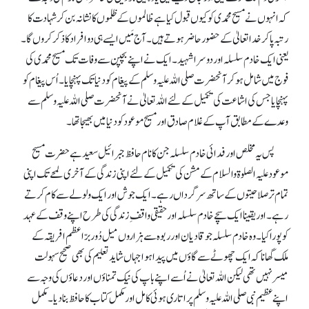
کہ انہوں نے مسیح محمدی کو کیوں قبول کیا ہے ظالموں کے ظلموں کا نشانہ بن کر شہادت کا
رتبہ پا کر خدا تعالیٰ کے حضورحاضر ہو تے ہیں۔ آج مَیں ایسے ہی دو افراد کا ذکر کروں گا۔
یعنی ایک خادم سلسلہ اور دوسرا شہید۔ ایک نے اپنے بچپن سے وفات تک مسیح محمدی کی
فوج میں شامل ہو کر آنحضرت صلی اللہ علیہ وسلم کے پیغام کو دنیا تک پہنچایا۔ اُس پیغام کو
پہنچایا جس کی اشاعت کی تکمیل کے لئے اللہ تعالیٰ نے آنحضرت صلی اللہ علیہ وسلم سے
وعدے کے مطابق آپ کے غلام صادق اور مسیح موعود کو دنیا میں بھیجا تھا۔
پس یہ مخلص اور فدائی خادم سلسلہ جن کا نام حافظ جبرائیل سعید ہے حضرت مسیح
موعود علیہ الصلوۃ والسلام کے مشن کی تکمیل کے لئے اپنی زندگی کے آخری لمحے تک اپنی
تمام تر صلاحیتوں کے ساتھ سرگرداں رہے۔ ایک جوش اور ایک ولولے سے کام کرتے
رہے۔ اور یقینا ایک سچے خادم سلسلہ اور حقیقی واقفِ زندگی کی طرح اپنے وقف کے عہد
کو پورا کیا۔ وہ خادم سلسلہ جو قادیان اور ربوہ سے ہزاروں میل دُور برّاعظم افریقہ کے
ملک گھانا کہ ایک چھوٹے سے گاؤں میں پیدا ہوا جہاں شاید تعلیم کی بھی صحیح سہولت
میسر نہیں تھی لیکن اللہ تعالیٰ نے اُسے اپنے باپ کی نیک تمناؤں اور دعاؤں کی وجہ سے
اپنے عظیم نبی صلی اللہ علیہ وسلم پر اتاری ہوئی کامل اور مکمل کتاب کا حافظ بنا دیا۔ مکمل