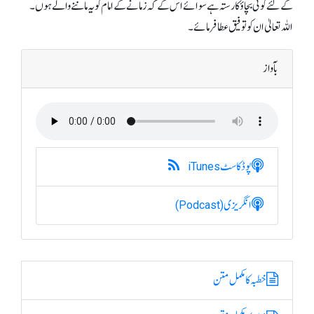
کے لئے کوئی بچاؤ کا رستہ ہے سوائے اس کے کہ زمانے کے امام کو یہ ماننے والے ہوں۔
اللہ تعالیٰ ان کو توفیق عطا فرمائے۔
بآواز
پوڈکاسٹ
iTunes
انگریزی
(Podcast)
خطبہ کا مکمل متن