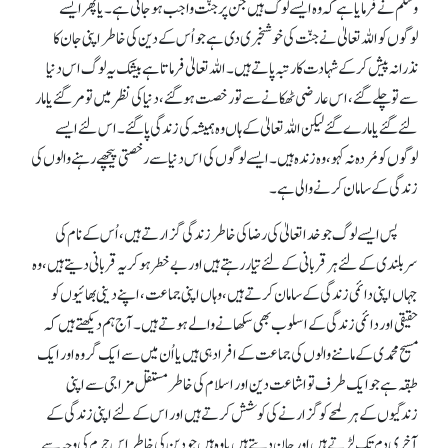
وسلم نے فرمایا ہے کہ وہ ایسے لوگ ہیں جن پر جنّت واجب ہو جاتی ہے۔ یا پھر ایسے
لوگوں کو اللہ تعالیٰ نے جنّت کی خوشخبری دی ہے جو اُس کے دین کی خاطر اپنی جان کا
نذرانہ پیش کر کے شہادت کا رتبہ پاتے ہیں۔ اللہ تعالیٰ فرماتا ہے بیشک یہ لوگ اس دنیا
سے تو چلے گئے، اس عارضی ٹھکانے سے تو رخصت ہو گئے، دنیا کی نظر میں تو مر گئے یا مار
لئے گئے یا مارے گئے لیکن اللہ تعالیٰ کے ہاں وہ ہمیشہ کی زندگی پا گئے۔ اس لئے ایسے
لوگوں کومُردہ نہ کہو، وہ زندہ ہیں۔ ایسے لوگوں کی اس دنیا سے رخصتی پیچھے رہنے والوں کی
زندگی کے سامان کرنے والی ہے۔
پس ایسے لوگ جو خدا تعالیٰ کی رضا کی خاطر زندگی گزارتے ہیں، اُس کے نام کی
سربلندی کے لئے ہر قربانی کے لئے تیار رہتے ہیں اور بے خطر ہو کر یہ قربانی دیتے ہیں، وہ
جہاں اپنی دائمی زندگی کے سامان کرتے ہیں، وہاں اپنی جماعت، اپنے دینی بھائیوں کو
حقیقی اور دائمی زندگی کے اسلوب بھی سکھانے والے ہوتے ہیں۔ آج ہم دیکھتے ہیں کہ
مسیح محمدی کے ماننے والوں کی جماعت کے افراد ہی ہیں یا اُن میں سے ایک گروہ اور ایک
طبقہ ہے جو ایک طرف تو اشاعت دین اور اسلام کی خاطر مستقل مزاجی سے اپنی
زندگیوں کے ہر لمحے کو گزارنے کی کوشش کرتے ہیں اور اس کے لئے اپنی زندگی کے
آخری دم تک لڑتے ہیں اور جان دیتے ہیں یا وہ ہیں جو دین کی خاطر اس جرم کی وجہ سے