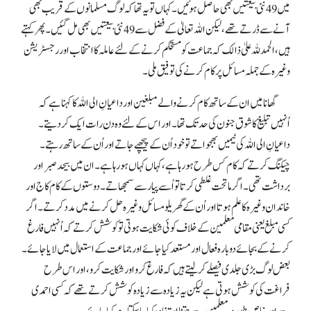
میں 49 نئی بیعتیں بھی حاصل ہوئیں۔ کہاں تو یہ تھا کہ لوگ مسلمانوں کے قریب بھی
آنے سے ڈرتے تھے، لیکن اللہ تعالیٰ کے فضل سے 49 نئی بیعتیں بھی مل گئیں۔ پھر کہتے
ہیں، الحمد للہ علیٰ ذالک کہ جماعت کو مستحکم کرنے کے لئے عاملہ کا انتخاب اور رجسٹریشن
وغیرہ کے جملہ مسائل پر کام کرنے کی توفیق ملی۔
گھانا میں ان کے ساتھ کام کرنے والے مبلغین اور داعیانِ الی اللہ کا کہنا ہے کہ
اُنہیں تبلیغ کا شوق جنون کی حد تک تھا۔ اور اس کے لئے وہ دن رات ایک کر دیتے۔
داعیانِ الی اللہ کی ٹیمیں بھجواتے تو خود اُن کے پیچھے جاتے اور اُن کے ساتھ رہتے۔
چیکنگ کرتے کہ کام کس طرح ہو رہا ہے، کہاں کہاں ہو رہا ہے۔ ان میں بیحد صبر اور
برداشت تھی۔ اگر ماتحت غلطی کرتا تو اُسے پیار سے سمجھاتے۔ دوستوں کے کام کاج اور
خاندان وغیرہ کا علم ہوتا اور اُن کے گھریلو مسائل وغیرہ حل کرنے میں مدد کرتے۔ اگر
کسی مبلغ یعنی مقامی معلمین کے خلاف کوئی شکایت ہوتی توکوشش کرتے کہ اُنہیں فارغ
کرنے کے بجائے دوبارہ فعال اور مستعد کیا جائے اور جماعت کے استعمال میں لایا جائے۔
بعض لوگ بڑی جلدی فیصلے کر لیتے ہیں کہ فارغ کرو اور شکایت کرو، اور اس طرح
فراغت کی کوشش ہوتی ہے لیکن یہ زیادہ سے زیادہ کوشش کرتے تھے کہ کسی احمدی