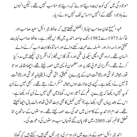
موجودگی میں کسی کو ہدایت دیتے ہوئے کہہ دئیے جو مناسب نہیں تھے۔ لیکن انہوں
نے باوجود سمجھنے کے اُنہیں احساس تک نہیں ہونے دیا۔
عبدالسمیع خان صاحب ایڈیٹر الفضل لکھتے ہیں کہ حافظ جبرائیل سعید صاحب اور
خاکسار 1975ء سے 1982ء تک جامعہ احمدیہ میں کلاس فیلو رہے۔ حافظ صاحب نہایت
محنتی اور ذمہ دار اور سلسلہ سے محبت رکھنے والے اور اساتذہ کا بہت ادب کرنے والے
انسان تھے۔ اردو بھی اچھی سیکھ لی تھی اور دیگر کلاس فیلوز کو انگریزی سیکھنے میں مدد کیا
کرتے تھے۔ انگریزی عربی تقاریر اور مضمون نویسی میں حصہ لیتے تھے، اچھا مقابلہ ہوتا
تھا۔ ہمیشہ خوشی اور بشاشت ان کے چہرے پر کھیلتی رہتی تھی۔ (یقینا یہ خوشی اور بشاشت
تو مَیں نے دیکھا ہے۔ کیسے ہی حالات ہوں ہمیشہ مسکراتے رہتے تھے۔ کبھی مَیں نے اُن
کو یہ نہیں دیکھا کہ چہرے پر غم کے آثار ہوں۔ گھانا میں بھی مَیں نے اُن کودیکھا ہے،
اس کے بعد یہاں بھی دیکھا ہے) اُنہیں کھیل کا بھی بہت شوق تھا اور فٹ بال اچھا کھیلتے
تھے۔ خدام الاحمدیہ کے کاموں میں عمدگی سے حصہ لیتے تھے۔ دوستوں کے ساتھ پرانا
تعلق قائم رکھا۔ 2005ء میں قادیان گئے تو وہاں سب دوستوں کی دعوت کی۔
احمد جبرائیل سعید کے بارے میں اَور دوسری رپورٹیں بھی ہیں۔ کہتے ہیں کہ گھانا