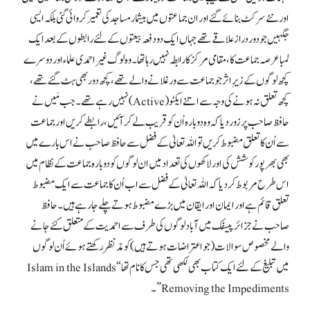
اور نئے سرکٹ بنائے گئے اور ان جماعتوں میں بیشمار مساجد کی تعمیر کروائی گئی بلکہ ایسی
جگہیں جو دور دراز علاقے تھے جہاں ایک دو دفعہ بیعتوں کے لئے رابطوں کے بعد ایک
لمبا عرصہ جماعت کا، مقامی مرکز کا رابطہ نہیں رہا تھا۔ وہ لوگ غیر احمدی علماء اور دوسرے
کچھ لوگوں کے زیرِ اثرجو جماعت سے ورغلانے والے تھے، کچھ دور بھی ہٹ گئے تھے،
کچھ تعلق نہ ہونے کی وجہ سے اتنے ایکٹو (Active)نہیں رہے تھے۔ جب مَیں نے
حافظ صاحب پر زور دیا کہ وہ دوبارہ اُن کوقریب لے کر آئیں، رابطے کریں اور جماعت
سے اُن کا تعلق مضبوط کریں تو اللہ تعالیٰ کے فضل سے حافظ صاحب نے اس بارے میں
بھی بھر پور کوشش کی اور لاکھوں کی تعداد میں ان لوگوں کو دوبارہ جماعت کے نظام میں
اس طرح مربوط کر دیا کہ اللہ تعالیٰ کے فضل سے اب اُن کا جماعت سے ایک مضبوط
تعلق قائم ہے اور ایمان اور ایقان میں بڑے مضبوط ہوتے چلے جا رہے ہیں۔ حافظ
صاحب نے جزائر پیسفک میں آباد لوگوں کی طرف سے احمدیت کے متعلق کئے جانے
والے مخصوص سوالات(جو اعتراضات ہوتے ہیں ) کو مدّنظر رکھتے ہوئے اُن لوگوں
میں تبلیغ کے لئے ایک کتاب بھی لکھی تھی جس کا نام تھا “Islam in the Islands
Removing the Impediments”۔