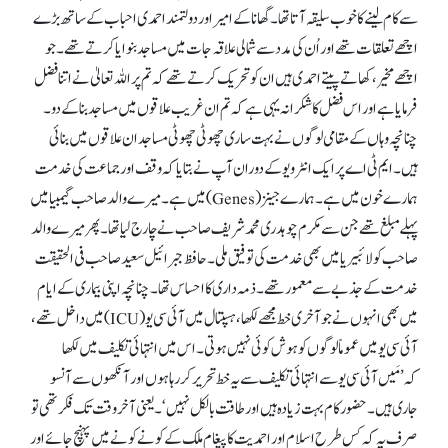
سے کام لینے کا خوب سلیقہ آتا تھا۔ گھانا کے امیر اور دولتمند احمدی احباب کے ساتھ بڑے
اچھے تعلقات تھے اور اُن کی مدد سے شمالی علاقہ جات میں مساجد بنوایا کرتے تھے۔ جو
اچھے مخیر، کھاتے پیتے احمدی ہیں ان کو تحریک کرتے تھے کہ تم پر اللہ تعالیٰ نے اتنا فضل
فرمایا ہے اور اس فضل کا شکرانہ یہی ہے کہ تم ان غریب علاقوں میں مساجد بنا کے دو۔
چنانچہ وہاں کے مقامی لوگوں نے بہت ساری چھوٹی چھوٹی مساجد ان علاقوں میں بنائی
ہیں۔ ایم ٹی اے پر ایک انٹرویو کے دوران آپ نے بتایا کہ وقف اور جماعت کی خدمت
ہمارے خون میں ہے۔ ہمارے جینز (Genes) میں ہے۔ میرے والد صاحب گیمبیا میں
پہلے مبلغ تھے جن سے مکرم چوہدری محمد شریف صاحب نے چارج لیا تھا۔ پھر میرے والد
صاحب کو لائبیریا میں بھی خدمت کی توفیق ملی۔ حافظ جبرائیل سعید صاحب فی الحقیقت
خدمت کے جذبے سے معمور تھے۔ ذمہ داری کا احساس تھا۔ چنانچہ اپنی بیماری کے ایام
میں بھی انہوں نے جو آخری خط مجھے لکھا، ہسپتال میں آئی سی یو(ICU) میں داخل تھے،
آئی سی یو میں عموماً لوگوں کو ہوش کوئی نہیں ہوتی۔ اس میں انتہائی تکلیف میں لکھا
کہ’مَیں آئی سی یو سے انتہائی تکلیف سے یہ خط تحریر کر رہا ہوں اور آنکھوں سے آنسو
جاری ہیں۔ حضور کام بہت زیادہ ہیں اور طاقت بالکل نہیں‘۔ یعنی آخر وقت تک فکر تھی تو
صرف یہ کہ کس طرح اسلام اور احمدیت کاپیغام ملک کے کونے کونے میں پہنچ جائے اور