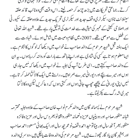
انتظام کرتے تھے۔ گھر پر ہی اُن کے کھانے کا انتظام بھی کرتے۔ خود مہمان نوازی
کرتے۔ جماعتی تحریکات میں بڑھ چڑھ کر حصہ لیتے۔ اس وقت بھی وہ نائب قائد حلقہ
سیٹلائٹ ٹاؤن، سیکرٹری وقفِ جدید اور سیکرٹری تحریکِ جدید کے علاوہ حلقہ کے سکیورٹی
اور اصلاحی کمیٹی کے ممبر کی حیثیت سے خدمت کی توفیق پا رہے تھے۔ شہید اللہ تعالیٰ
کے فضل سے موصی تھے۔ 2007ء میں نظامِ وصیت میں شامل ہوئے۔ شہادت سے
ایک ہفتہ قبل شہید مرحوم کے والد صاحب نے خواب میں دیکھا کہ لوگوں کا ہجوم ہے۔
ایسا معلوم ہوتا ہے کسی کی شادی ہے اور اپنے ہاتھ سے بارات کو روانہ کر رہا ہوں۔ یہ ان
کے والد صاحب کہتے ہیں۔ اسی طرح آپ کی اہلیہ نے خواب میں دیکھا کہ مَیں جا رہی
ہوں اور میرے بچے اور دیورانی میرے ہمراہ ہیں۔ راستے میں ایک کالاکُتّاحملہ کرتا ہے۔
مَیں اپنی دیورانی کے پیچھے چھپ جاتی ہوں اور کہتی ہوں کہ دعا کریں لیکن وہ کالا کُتا
میری شہ رگ سے پکڑ لیتا ہے۔
شہید مرحوم نے پسماندگان میں والد مکرم نواب خان صاحب کے علاوہ اہلیہ محترمہ
شبانہ منظور صاحبہ اور دو بیٹیاں عزیزہ نعمانہ منظور واقفۂ نو بعمر دس سال اور عزیزہ فائزہ
منظور بعمر آٹھ سال اور بیٹا توحید احمد وقفِ نو عمر چھ سال اور ایک بھائی مسعود احمد صاحب
اور ہمشیرگان یادگار چھوڑے ہیں۔ شہید مرحوم کی والدہ وفات پا چکی ہیں، دوسری والدہ