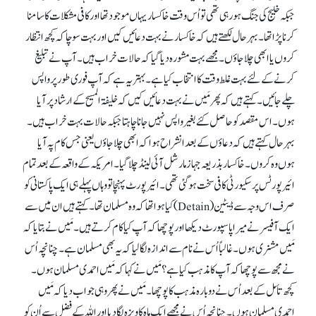
جبکہ خلیج کی جنگ ہو رہی تھی تو اُس وقت خاکسار یہاں موجود تھا اور کافی مشکلات کا سامنا
کرنا پڑا تھا۔ بہر حال لکھتے ہیں کہ خاکسار نے بہت دعائیں کیں اور بہت سوچا کہ کچھ انتظار
کروں یا ابھی چلا جاؤں۔ مجھے بہت مشورہ دیا گیا کہ حالات خراب ہیں۔ آپ نے تبلیغ
کرنے کے لئے بہت غلط وقت کا انتخاب کیا ہے۔ بہتر یہ ہے کہ آپ فوری طور پر واپس
چلے جائیں۔ کہتے ہیں کہ پھرمَیں نے بہت دعائیں کیں کہ خلیفۃ المسیح کے ارشاد پر آیا
ہوں۔ اس مقصد کو حاصل کئے بغیر واپس نہیں جاناچاہتا جبکہ حالات بہت خراب ہیں۔
بہر حال کہتے ہیں کہ دعاؤں کے بعد انشراح ہوا کہ ابھی چلا جاؤں یعنی جس کام پہ آیا
ہوں وہ کروں۔ خاکسار بذریعہ جہاز مارشل آئی لینڈ چلا گیا۔ امریکہ کے واقعہ کے بعد تمام
ائیر پورٹس پر سکیورٹی کافی سخت ہو گئی تھی۔ ائیر پورٹ پہنچا تو وہاں پہلے ہی ایک پاکستانی کو
صرف اس وجہ سے ڈیٹین (Detain) کیا ہوا تھا کہ وہ مسلمان تھا۔ کہتے ہیں ان میں سے
ایک آفیسر نے میرا پاسپورٹ دیکھا اور پوچھا کہ آپ کیا کام کرتے ہیں۔ مَیں نے بتایا کہ
مَیں مشنری ہوں۔ غالباً اُس نے نام سے اندازہ لگا لیا کہ یہ بھی مسلمان ہے۔ چنانچہ اُس
نے مجھ سے پوچھا کہ آپ کا مذہب کیا ہے؟ مَیں نے کہا کہ مَیں احمدی مسلمان ہوں۔
کچھ تأمل کے بعد اُس نے دوبارہ مذہب کا پوچھا۔ مَیں نے پھر وہی جواب دیا کہ مَیں
احمدی مسلمان ہوں۔ چنانچہ اُس نے مجھے ایک ماہ کا ویزہ لگا دیا اور اللہ کے فضل سے اُن کو