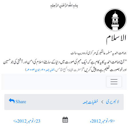
بِسۡمِ اللّٰہِ الرَّحۡمٰنِ الرَّحِیۡمِ
الاسلام
جماعت احمدیہ مسلمہ عالمگیر کی مرکزی اُردو ویب سائٹ
’’آج جماعت احمدیہ کا یہ کام ہے کہ ایک مہم کی صورت میں دنیا کے سامنے اسلام کی امن اور آشتی کی جو حسین
اور خوبصورت تعلیم ہے وہ پیش کریں‘‘
(حضرت خلیفۃ المسیح الخامس،
خطبہ جمعہ ۲۰؍جون ۲۰۰۳ء
)
لائبریری
Share
خطبات جمعہ
< 9؍ نومبر 2012ء
23؍ نومبر 2012ء >