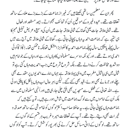
سے اور خاص طور پر معلمین سے جتنا استفادہ کیا جاسکتاہے کیا جائے۔
پھر ان کے معلمین ساتھی لکھتے ہیں کہ غیر از جماعت کے بڑے بڑے علماء کے ساتھ
تعلقات تھے۔ عید وغیرہ کے موقع پر اُن کو تحائف بھجواتے۔ بیحد مستعد اور فعال
تھے۔ شمالی علاقہ جات یعنی گھانا کے شمالی علاقہ جات میں اُن کی وسیع و عریض تبلیغی مہم کا
ہی نتیجہ ہے کہ جماعت احمدیہ وہاں پہچانی جاتی ہے۔ گھانا کے شمالی علاقہ میں آج سے بیس
سال پہلے یا پچیس سال پہلے جماعت احمدیہ کا نفوذ بڑا مشکل تھا بلکہ ناممکن تھا۔ اِکّا دُکّا کوئی
احمدی ہوتے تھے۔ اور کیونکہ دوسرے مسلمانوں کا وہاں زور ہے اور وہاں کے جو امام ہیں
وہ شدید مخالفت کرنے والے تھے۔ بلکہ شروع شروع میں جب احمدیت وہاں گئی ہے تو
شمال میں ہی یا شمال مغرب میں وہی پہلا علاقہ ہے جہاں ہمارے احمدیوں پر مقدمے بھی
چلے اور جرمانے بھی ہوئے، قید بھی کئے گئے۔ لیکن بہر حال اب وہاں بالکل کایا پلٹی ہوئی
ہے۔ اللہ تعالیٰ کے فضل سے مسجدیں بھی بنتی چلی جا رہی ہیں اور اُنہی مسلمانوں میں سے
بلکہ اُن کے اماموں میں سے لوگ جماعت میں شامل ہو رہے ہیں۔ تو یہ کہتے ہیں کہ
جماعت وہاں پہچانی جاتی ہے۔ یہ حافظ صاحب اکثر لوگوں کو خاموشی کے ساتھ صدقہ و
خیرات بھی دیتے رہتے تھے۔ آپ کے تعلقات امیروغریب ہر قسم کے لوگوں کے
ساتھ تھے۔ لوگوں کے ذاتی مسائل حل کرنے کی بھر پور کوشش کرتے۔ آپ کو لوگوں