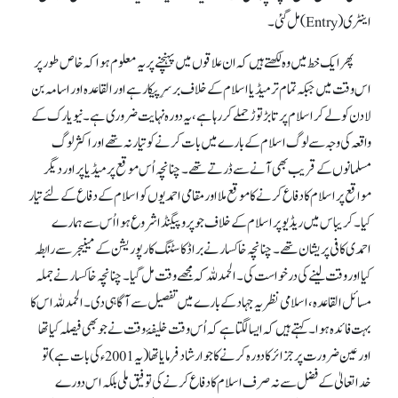
اینٹری (Entry) مل گئی۔
پھر ایک خط میں وہ لکھتے ہیں کہ ان علاقوں میں پہنچنے پر یہ معلوم ہوا کہ خاص طور پر
اس وقت میں جبکہ تمام تر میڈیا اسلام کے خلاف برسرِ پیکار ہے اور القاعدہ اور اسامہ بن
لادن کو لے کر اسلام پر تابڑ توڑ حملے کر رہا ہے، یہ دورہ نہایت ضروری ہے۔ نیویارک کے
واقعہ کی وجہ سے لوگ اسلام کے بارے میں بات کرنے کو تیار نہ تھے اور اکثر لوگ
مسلمانوں کے قریب بھی آنے سے ڈرتے تھے۔ چنانچہ اُس موقع پر میڈیا پر اور دیگر
مواقع پر اسلام کا دفاع کرنے کا موقع ملا اور مقامی احمدیوں کو اسلام کے دفاع کے لئے تیار
کیا۔ کریباس میں ریڈیو پر اسلام کے خلاف جو پروپیگنڈا شروع ہوا اُس سے ہمارے
احمدی کافی پریشان تھے۔ چنانچہ خاکسار نے براڈکاسٹنگ کارپوریشن کے مینیجر سے رابطہ
کیا اور وقت لینے کی درخواست کی۔ الحمدللہ کہ مجھے وقت مل گیا۔ چنانچہ خاکسار نے جملہ
مسائل القاعدہ، اسلامی نظریہ جہاد کے بارے میں تفصیل سے آگاہی دی۔ الحمدللہ اس کا
بہت فائدہ ہوا۔ کہتے ہیں کہ ایسا لگتا ہے کہ اُس وقت خلیفۂ وقت نے جو بھی فیصلہ کیا تھا
اور عین ضرورت پر جزائر کا دورہ کرنے کا جو ارشاد فرمایا تھا(یہ 2001ء کی بات ہے) تو
خدا تعالیٰ کے فضل سے نہ صرف اسلام کا دفاع کرنے کی توفیق ملی بلکہ اس دورے