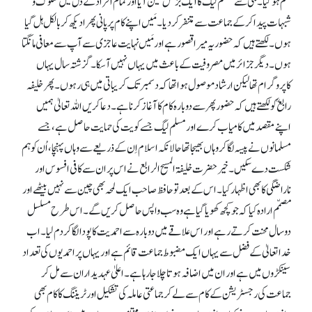
ختم ہو گیا۔ فجی سے مسلم لیگ کا ایک بزنس مَین آیا اور تمام افراد کے دل میں شکوک و
شبہات پیدا کر کے جماعت سے متنفر کر دیا۔ مَیں اپنے کام پر پانی پھرا دیکھ کر بالکل ہل گیا
ہوں۔ لکھتے ہیں کہ حضور یہ میرا قصور ہے اور مَیں نہایت عاجزی سے آپ سے معافی مانگتا
ہوں۔ دیگر جزائر میں مصروفیت کے باعث میں یہاں نہیں آ سکا۔ گزشتہ سال یہاں
کاپروگرام تھا لیکن ارشاد موصول ہوا تھا کہ دسمبر تک کریباتی میں ہی رہوں۔ پھر خلیفہ
رابعؒ کو لکھتے ہیں کہ حضور پھر سے دوبارہ کام کا آغاز کرنا ہے۔ دعا کریں اللہ تعالیٰ ہمیں
اپنے مقصد میں کامیاب کرے اور مسلم لیگ جسے کویت کی حمایت حاصل ہے، جسے
مسلمانوں نے پیسہ لگا کر وہاں بھیجا تھا حالانکہ اسلام اِن کے ذریعے سے وہاں پہنچا، اُن کو ہم
شکست دے سکیں۔ خیر حضرت خلیفۃ المسیح الرابع نے اس پر ان سے کافی افسوس اور
ناراضگی کا بھی اظہار کیا۔ اس کے بعد تو حافظ صاحب ایک لمحہ بھی چین سے نہیں بیٹھے اور
مصمّم ارادہ کیا کہ جو کچھ کھویا گیا ہے وہ سب واپس حاصل کریں گے۔ اس طرح مسلسل
دو سال محنت کرتے رہے اور اس علاقے میں دوبارہ سے احمدیت کا پودا لگا کر دم لیا۔ اب
خدا تعالیٰ کے فضل سے یہاں ایک مضبوط جماعت قائم ہے اور یہاں پر احمدیوں کی تعداد
سینکڑوں میں ہے اور ان میں اضافہ ہوتا چلا جا رہا ہے۔ اعلیٰ عہدیداران سے مل کر
جماعت کی رجسٹریشن کے کام سے لے کر جماعتی عاملہ کی تشکیل اور ٹریننگ کا کام بھی