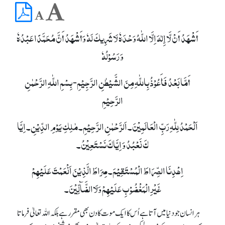
أَشْھَدُ أَنْ لَّا إِلٰہَ اِلَّا اللّٰہُ وَحْدَہٗ لَا شَرِیکَ لَہٗ وَأَشْھَدُ أَنَّ مُحَمَّدًا عَبْدُہٗ
وَ رَسُوْلُہٗ
أَمَّا بَعْدُ فَأَعُوْذُ بِاللّٰہِ مِنَ الشَّیْطٰنِ الرَّجِیْمِ- بِسْمِ اللّٰہِ الرَّحْمٰنِ
الرَّحِیْمِ
اَلْحَمْدُ لِلّٰہِ رَبِّ الْعَالَمِیْنَ۔ اَلرَّحْمٰنِ الرَّحِیْمِ۔ مٰلِکِ یَوْمِ الدِّیْنِ۔ اِیَّا
کَ نَعْبُدُ وَ اِیَّاکَ نَسْتَعِیْنُ۔
اِھْدِنَا الصِّرَاطَ الْمُسْتَقِیْمَ۔ صِرَاطَ الَّذِیْنَ اَنْعَمْتَ عَلَیْھِمْ
غَیْرِالْمَغْضُوْبِ عَلَیْھِمْ وَلَاالضَّآلِّیْنَ۔
ہر انسان جو دنیا میں آتا ہے اُس کا ایک موت کا دن بھی مقرر ہے بلکہ اللہ تعالیٰ فرماتا