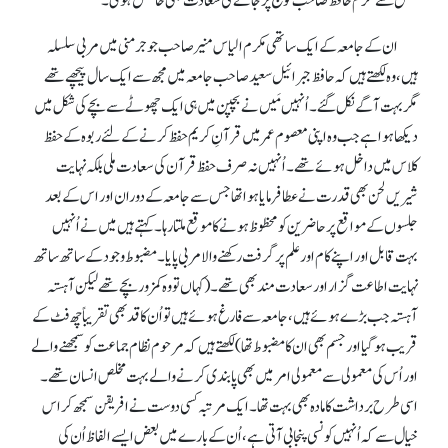
فضل سے مکرم حافظ صاحب کو حج پر جانے کی سعادت بھی حاصل ہوئی۔
ان کے جامعہ کے ایک ساتھی مکرم الیاس منیر صاحب جو جرمنی میں مربی سلسلہ
ہیں، وہ لکھتے ہیں کہ حافظ جبرائیل سعید صاحب جامعہ میں مجھ سے ایک سال پیچھے تھے
مگر بہت آگے نکل گئے۔ اُنہیں مَیں نے بچپن میں ہی ایک چھوٹے سے بچے کی شکل میں
دیکھا ہوا ہے جب وہ اپنی معصوم عمر میں قرآنِ کریم حفظ کرنے کے لئے ربوہ کے حفظ
کلاس میں داخل ہوئے تھے۔ اُنہیں نہ صرف حفظ قرآن کی سعادت ملی بلکہ نہایت
شیریں لحن بھی قدرت نے عطا فرمایا ہوا تھا جس سے جامعہ کے دوران اور اس کے بعد
جلسوں کے مواقع پر حاضرین کو محظوظ ہونے کا موقع ملتا رہا۔ کہتے ہیں میں نے اُنہیں
بہت قابل اور اپنے کام اور علم پر گرفت رکھنے والا مربی پایا۔ مضبوط وجود کے ساتھ ساتھ
نہایت اطاعت گزار اور سعادت مند بھی تھے۔ (کہاں تو وہ کمزور بچے تھے لیکن آہستہ
آہستہ جب بڑے ہوئے ہیں، جامعہ سے فارغ ہوئے ہیں تو اُن کا قد بھی تقریباً چھ فٹ کے
قریب ہو گیا اور جسم بھی ان کا مضبوط تھا) لکھتے ہیں کہ مرحوم نظام جماعت کو سمجھنے والے
اور اُس کی معمولی سے معمولی امر میں بھی پابندی کرنے والے بہت مخلص انسان تھے۔
اسی طرح برداشت کا مادہ بھی بہت تھا۔ ایک مرتبہ کسی دوست نے افریقن سمجھ کر اس
خیال سے کہ اُنہیں کونسی پنجابی آتی ہے، اُن کے بارے میں بعض ایسے الفاظ اُن کی