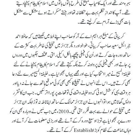
بہرہ مند تھے اور ایک کامیاب مبلغ کی طرح باتوں باتوں میں اسلام کا پیغام پہنچا دیتے
تھے۔ آپ کا اندازِ تکلم بہت بے تکلفانہ تھا اور ہنستے مسکراتے ہوئے مشکل سے مشکل
بات بھی بڑے آرام سے کر لیتے تھے۔
کریباتی کے مبلغ ابراہیم اے کے آر کوصاحب اپنے خط میں لکھتے ہیں کہ حافظ احمد
جبرائیل سعید صاحب کریباتی، طوالو اور دیگر جزائر میں تبلیغ کی خاطر بہت کثرت کے
ساتھ دورہ جات کرتے اور اُن کی فیملی پیچھے بالکل اکیلی رہتی۔ مختلف جگہوں میں دوروں
پرجاتے اور کبھی فیملی کی پرواہ نہ کرتے بلکہ کہتے تھے کہ اسلام کا پیغام پہنچانے کے لئے
خلیفۃ المسیح نے میرا انتخاب کیا ہے اور مجھے یہاں بھجوایا ہے۔ خلیفۃ المسیح میرے لئے دعا
بھی کرتے ہیں۔ اس لئے انہوں نے تبلیغ کا کبھی بھی کوئی موقع ہاتھ سے جانے نہ دیا اور
ہر وقت یہی کوشش ہوتی کہ وہ خلیفہ وقت کی توقعات پر پورا اتر سکیں۔ جب ان کا تقرر
واپس گھانا میں ہوا تو انہوں نے ان جزائر ممالک کے ساتھ اپنا ناطہ نہ توڑا بلکہ ان جزائر
میں تبلیغ کے حوالے سے بہت فکر رہتی تھی۔ 2010ء میں جب مَیں نے دوبارہ بھی ان کو
دورے پر بھجوایا ہے تو بڑا وسیع دورہ کر کے آئے تھے اور بڑی معلومات لے کر آئے اور
وہاں جماعت کے نظام کوبڑا Establish کر کے آئے تھے۔