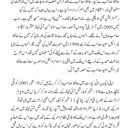
حافظ صاحب نے کیا۔ حافظ صاحب نے بعد ازاں مختلف دورہ جات میں اس جماعت کی
مضبوطی اور استحکام میں بھی اہم کردار ادا کیا ہے۔ اب یہاں جیسا کہ مَیں نے کہا
رجسٹریشن بھی ہو چکی ہے۔ جماعت کا باقاعدہ مشن ہاؤس ہے اور مسجد بھی ہے۔ جب
مَیں 2005ء میں آسٹریلیا گیا ہوں تو صدر صاحب سولومن آئی لینڈ مبشر مارٹنگا سو
صاحب وہاں آئے تھے۔ انہوں نے وہاں مجھ سے ملاقات کی اور بتایا کہ مَیں نے حافظ
جبرائیل سعید صاحب کے ذریعہ 1994ء میں احمدیت قبول کی تھی۔ پھر انہوں نے بتایا
کہ ہمارے اس ملک میں احمدیت کے آنے سے پہلے کوئی مسلمان نہیں تھا، اس طرح
جماعت احمدیہ کے ذریعے اس ملک میں پہلی بار اسلام داخل ہوا اور یہ سعادت حافظ
جبرائیل سعید صاحب کے حصہ میں آئی۔
اپنی ایک پرانی رپورٹ میں حافظ صاحب ذکر کرتے ہیں کہ 9؍ستمبر 2001ء کو فجی
پہنچا۔ وہاں سے 10؍ستمبر کو مارشل آئی لینڈ کے لئے روانہ ہو کر کریباس میں دو یوم
ٹرانزٹ کے طور پر قیام کیا۔ چنانچہ 11ستمبر کو جبکہ مَیں ابھی ٹرانزٹ میں ہی تھا تو
امریکہ میں ورلڈ ٹریڈ سنٹر والاجو واقعہ تھا وہ پیش آ گیا۔ چونکہ مارشل آئی لینڈ میں امریکہ
کا بہت بڑا فوجی اڈہ ہے اور اس ملک کا دفاعی نظام امریکہ کے ہاتھ میں ہے اس لئے طبعاً یہ
فکر لاحق ہوئی کہ پتہ نہیں اب کیا صورتحال ہو کیونکہ خاکسار کو یاد ہے کہ دس سال قبل