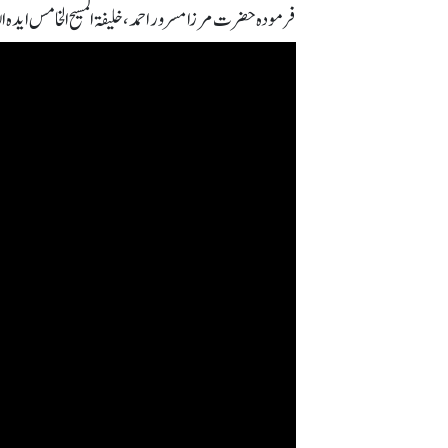
فرمودہ حضرت مرزا مسرور احمد، خلیفۃ المسیح الخامس ایدہ اللہ