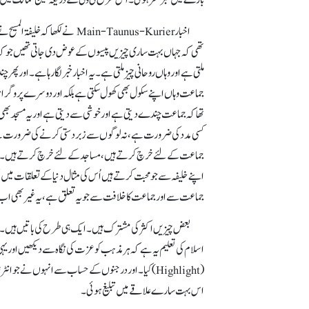
تھی کہ جہاں بہت ساری چیزیں پیسوں کے عوض دی جاتی تھیں جو کہ 
جماعت وہاں اپنے سکول بھی کھول سکتی ہے بلکہ اور دوسرے پروگرام ک
تھا کہ جماعت چندے دیتی ہے اور خوشی سے دیتی ہے اور یہ مسجد بھ
کسی مدد کی ضرورت ہے، نہ لوگوں سے زبردستی کرنے کی ضرورت ہے۔ 
جماعت کے لئے خرچ کرتے ہیں، مساجد کے لئے خرچ کرتے ہیں۔ خلافت
اپنے خلیفہ سے جو محبت کرتے ہیں اُس کی مثال دنیا کے تعلقات میں 
جماعت سے اور جماعت کا خلافت سے جو یہ تعلق ہے، یہ غیربھی اب
بعض چیزیں اکثر کی مشترک ہیں۔ ایک ہی طرح کی باتیں ہیں۔ بعض
اسلام کی تعلیم یہ ہے کہ ہر مذہب کو عزت کی نگاہ سے دیکھیں اور یہی 
(Highlight) کیا۔ اور درجنوں کے حساب سے انہوں نے جو
اس بہت سارے علاقے میں تبلیغ ہوئی۔