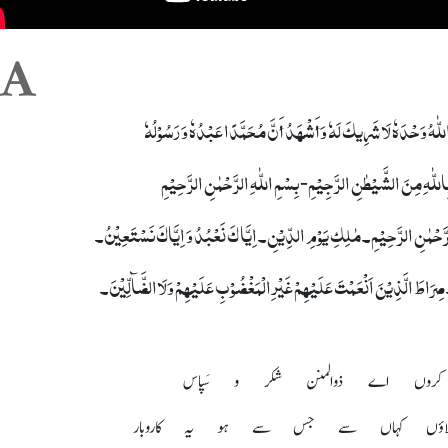
ّا اللّٰہُ وَحْدَہٗ لَا شَرِیکَ لَہٗ وَأَشْھَدُ أَنَّ مُحَمَّدًا عَبْدُہٗ وَ رَسُوْلُہٗ
 بِاللّٰہِ مِنَ الشَّیْطٰنِ الرَّجِیْمِ- بِسْمِ اللّٰہِ الرَّحْمٰنِ الرَّحِیْمِ
َلرَّحْمٰنِ الرَّحِیْمِ۔ مٰلِکِ یَوْمِ الدِّیْنِ۔ اِیَّا کَ نَعْبُدُ وَ اِیَّاکَ نَسْتَعِیْنُ۔
ِرَاطَ الَّذِیْنَ اَنْعَمْتَ عَلَیْھِمْ غَیْرِالْمَغْضُوْبِ عَلَیْھِمْ وَلَاالضَّآلِّیْنَ۔
وں اے ذوالمنن شکر و سَپاس
اؤں کہاں سے جس سے ہو یہ کاروبار