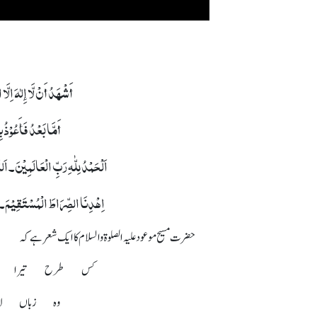
أَشْھَدُ أَنْ لَّا إِلٰہَ اِلَ
أَمَّا بَعْدُ فَأَعُوْذُ
اَلْحَمْدُ لِلّٰہِ رَبِّ الْعَالَمِیْنَ۔ ا
اِھْدِنَا الصِّرَاطَ الْمُسْتَقِیْمَ۔ ص
حضرت مسیح موعود علیہ الصلوۃ والسلام کا ایک شعر ہے کہ
کس طرح تیرا کر
وہ زباں ل