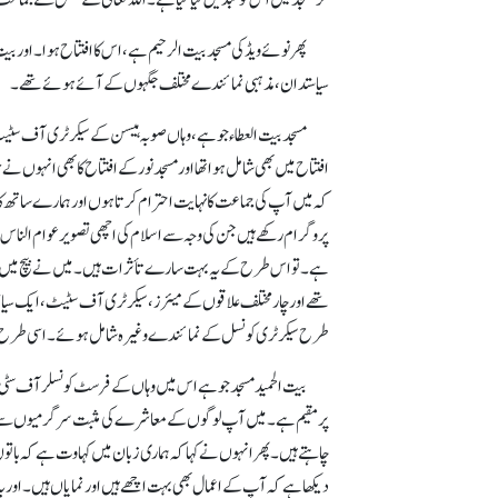
پھر نوئے ویڈ کی مسجد بیت الرحیم ہے، اس کا افتتاح ہوا۔ اور بیت 
سیاستدان، مذہبی نمائندے مختلف جگہوں کے آئے ہوئے تھے۔
مسجد بیت العطاء جو ہے، وہاں صوبہ ہیسن کے سیکرٹری آف سٹیٹ، 
کہ میں آپ کی جماعت کا نہایت احترام کرتا ہوں اور ہمارے ساتھ ک
پروگرام رکھے ہیں جن کی وجہ سے اسلام کی اچھی تصویر عوام الناس 
تھے اور چار مختلف علاقوں کے میئرز، سیکرٹری آف سٹیٹ، ایک سیاسی 
طرح سیکرٹری کونسل کے نمائندے وغیرہ شامل ہوئے۔ اسی طرح مخت
بیت الحمید مسجد جوہے اس میں وہاں کے فرسٹ کونسلر آف سٹی نے
پر مقیم ہے۔ میں آپ لوگوں کے معاشرے کی مثبت سرگرمیوں سے بخو
چاہتے ہیں۔ پھر انہوں نے کہا کہ ہماری زبان میں کہاوت ہے کہ باتوں
دیکھا ہے کہ آپ کے اعمال بھی بہت اچھے ہیں اور نمایاں ہیں۔ اور ی