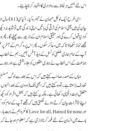
اس لئے ہمیں ہر لحاظ سے رواداری کا اظہار کرنا چاہئے۔
اسی طرح ایک
بیان کی ہیں یعنی اسلام کی ترقی کی باتیں، اپنی زندگی میں تو شایدن
کو دنیا قبول کرے گی اور حقیقی اسلام ان کے ذریعہ سے پھیلے گا۔ پھر
مجھے نماز سکھاؤ تاکہ میں دعا کرسکوں۔ پھر اس پروگرام کے آخر 
آپ کے امام ہماری ضلعی کونسل کے ہیڈ آفس آئیں۔ ہم نے خطاب سن
جماعت کے اس خطاب نے ہماری عقلوں کو جِلاء بخشی ہے اور ہمارے د
وہاں کے صدر صاحب کہتے ہیں کہ اس کے بعد سے لوگ مسلسل مسجد د
تعارف بڑھتا ہے۔ تو وہ کہتے ہیں کہ ابھی تک (دو دن کے بعد انہوں 
متعلق بہت دلچسپی دکھائی ہے۔ بلکہ یہ کہتے ہیں کہ بعض افراد کو دیکھ
اپنے تأثرات بیان کرتے ہوئے لکھتی ہیں کہ مجھے آپ کے امام کو دیک
اور for all, Hatred for none
بارے میں انسان کے لئے غور کرنا لازمی ہے کہ معلوم ہو جائے ک