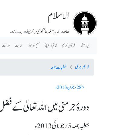
الاسلام
جماعت احمدیہ مسلمہ عالمگیر کی مرکزی اُردو ویب سائٹ
پہلا صفحہ
قرآن کریم
خاتم الانبیاء ؐ
مسیح موعودؑ
احمدیت
خلافت
لائبریری
خطبات جمعہ
< 28؍ جون 2013ء
دورۂ جرمنی میں اللہ تعالیٰ کے فضل
خطبہ جمعہ 5؍ جولائی 2013ء