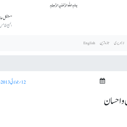
بِسۡمِ اللّٰہِ الرَّحۡمٰنِ الرَّحِیۡمِ
’’مشکل حال
المسیح الخامس
لائبریری
تازہ ترین
English
12؍ جولائی 2013ء >
 و احسان