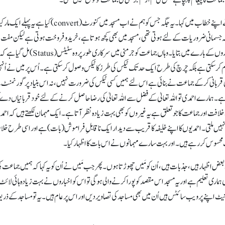
اخبارMain-Taunus-Kurier نے لکھا کہ خلیفۃ المسیح نے اپنے خطاب میں کہا۔ یہ جگہ جس کو ہم نے اب مسجد میں کنورٹ (convert) کیا ہے 
جسمانی ضروریات کے لئے ہوتی تھی، مسجد میں بھی کچھ ہوتا ہے، خرید و فروخت ہوتی ہے لیکن مفت چ
ملتی ہے اور وہاں روحانی چیز ملتی ہے۔ یہ اخبار خبر لگا رہا ہے۔ اور پھر چندوں کے بارے میں بتایا۔ وہاں جماعت کو جرمنی میں سرکاری 
ر سکتی ہے بلکہ چرچ کی طرح ایک حد تک ٹیکس کی طرز کا ٹیکس وصول کر سکتی ہے۔ اُس پر میں نے اُنہی
ی قربانی کر کے جماعت نے بنائی ہے اس لئے ہمیں کسی ٹیکس کی ضرورت نہیں، نہ اس بنیاد پر گورنمنٹ
ہمارے احمدی تو اللہ تعالیٰ کے فضل سے اللہ تعالیٰ کی رضا حاصل کرنے کے لئے خود قربانیاں دے 
 اور جماعت کا جو تعلق ہے یہ غیروں کو بھی بہت زیادہ نظر آتا ہے۔ ایک مہمان لکھتے ہیں کہ احم
نہیں ملتی۔ احمدیوں کا اپنے خلیفہ کا قریب سے دیدار ایک ناقابلِ فراموش(بات) ہے اور اسی طرح خلا
 محسوس کر رہے ہیں۔ اور بہت سارے مہمانوں نے اس بات کا اظہار کیا۔
 اظہار ہیں، جذبات ہیں، اُن کو مَیں چھوڑتا ہوں۔ پھر جب مَیں نے اُن کو یہ کہا کہ ہمیں جماعت کی
ہماری تعلیم ہے اور یہ مسجد اس مقصد کو پورا کرنے والی ہو گی تو اس کو اخباروں نے بہت زیادہ ہائی لائٹ
 انٹرنیٹ اپنے پر ویب سائٹس ہیں اُن میں بھی مساجد کی تصاویر دیں اور اس پر عام ہیں۔ یہ تو مساجد کے ذر