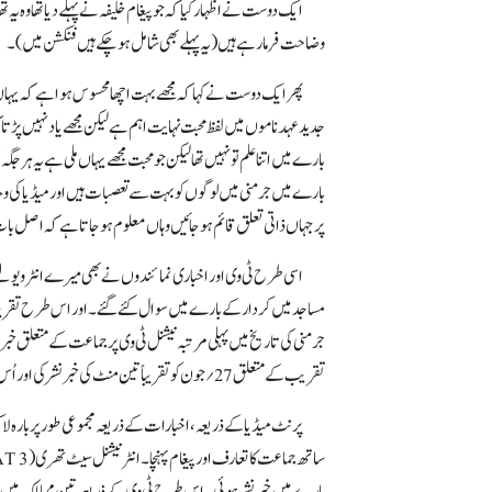
ایک دوست نے اظہار کیا کہ جو پیغام خلیفہ نے پہلے دیا تھا وہ ی
وضاحت فرما رہے ہیں (یہ پہلے بھی شامل ہو چکے ہیں فنکشن میں )۔
پھر ایک دوست نے کہا کہ مجھے بہت اچھا محسوس ہوا ہے کہ یہاں محب
جدید عہدناموں میں لفظ محبت نہایت اہم ہے لیکن مجھے یادنہیں پڑتا 
بارے میں اتنا علم تو نہیں تھا لیکن جو محبت مجھے یہاں ملی ہے یہ ہر 
بارے میں جرمنی میں لوگوں کو بہت سے تعصبات ہیں اور میڈیا کی وجہ 
پر جہاں ذاتی تعلق قائم ہو جائیں وہاں معلوم ہو جاتا ہے کہ اصل با
اسی طرح ٹی وی اور اخباری نمائندوں نے بھی میرے انٹرویو لئے
مساجد میں کردار کے بارے میں سوال کئے گئے۔ اور اس طرح تقریباً م
تقریب کے متعلق 27؍جون کو تقریباً تین منٹ کی خبر نشر کی اور اُس میں مجھے مسجد کی بنیاد رکھتے ہوئے بھی دکھایا گیا اور جماعت احمدیہ کا تعارف کروایا گیا۔
پرنٹ میڈیا کے ذریعہ، اخبارات کے ذریعہ مجموعی طور پر بارہ لا
بارے میں خبر نشر ہوئی۔ اس طرح ٹی وی کے ذریعہ تین ممالک میں جما