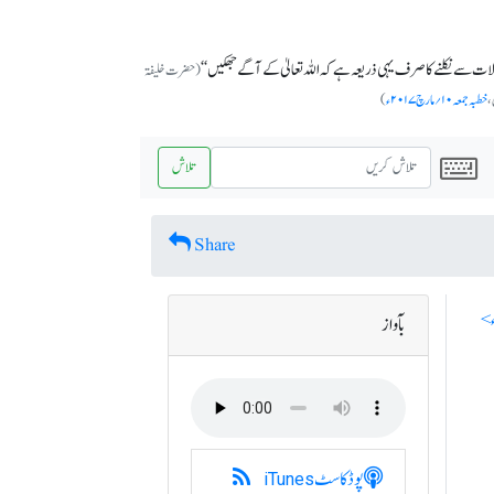
ات سے نکلنے کا صرف یہی ذریعہ ہے کہ اللہ تعالیٰ کے آگے جھکیں‘‘
(حضرت خلیفۃ
،
خطبہ جمعہ ۱۰؍مارچ ۲۰۱۷ء
)
تلاش
Share
بآواز
پوڈکاسٹ
iTunes