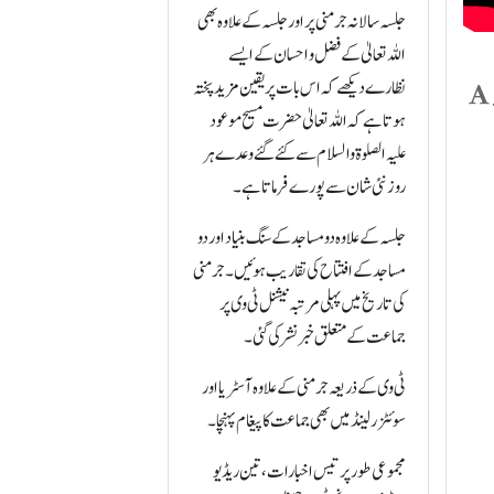
جلسہ سالانہ جرمنی پر اور جلسہ کے علاوہ بھی
اللہ تعالیٰ کے فضل و احسان کے ایسے
نظارے دیکھے کہ اس بات پر یقین مزید پختہ
ہوتا ہے کہ اللہ تعالیٰ حضرت مسیح موعود
علیہ الصلوۃ والسلام سے کئے گئے وعدے ہر
روز نئی شان سے پورے فرماتا ہے۔
جلسہ کے علاوہ دو مساجد کے سنگ بنیاد اور دو
مساجد کے افتتاح کی تقاریب ہوئیں۔ جرمنی
کی تاریخ میں پہلی مرتبہ نیشنل ٹی وی پر
جماعت کے متعلق خبر نشر کی گئی۔
ٹی وی کے ذریعہ جرمنی کے علاوہ آسٹریا اور
سوئٹزرلینڈ میں بھی جماعت کا پیغام پہنچا۔
مجموعی طور پر تیس اخبارات، تین ریڈیو