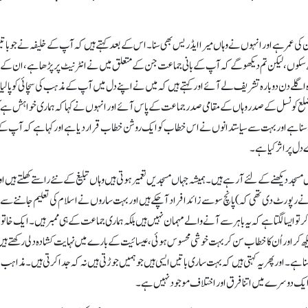
 لوکل مہمان نے تبصرہ کیا۔ اکیاسی (81) سال ان کی عمر ہے اور انہوں نے وہاں میرا ایڈریس بھی سنا۔ اس کے بعدکہتے ہیں کہ آپ کے خلیفہ نے جو با
ہ دیکھ سکوں، لیکن تم دیکھو گے کہ آپ کے بانی جماعت جن کے متعلق میں نے انٹرنیٹ پر پڑھا ہے، ان کے 
 وہ اگلے دن دوبارہ تشریف لے آئے اور کہتے ہیں کہ میں نے اپنے دل میں آپ کے مذہب کی سچائی کو پا لی
پر ضلع کونسل کے صدر وہاں کے مقامی صدر جماعت کے پاس آئے اور انہوں نے کہا کہ ہماری خواہش ہے 
ا ہے اور بہت سے سیاستدانوں نے اس خطاب کو ایک روشن خطاب قرار دیا ہے اور کہا ہے کہ آپ کے 
ل پر اثر کیا ہے۔
یکھنے کے لئے آ رہے ہیں۔ ہمیشہ جہاں مسجدیں تعمیر ہوتی ہیں وہاں تبلیغ کے نئے راستے کھلتے ہیں او
نے رپورٹ دی تھی کہ) پانچ سو سے زائد افراد آ چکے ہیں اور بہت ساروں نے اسلام کی تعلیم جاننے سے
 کر تو ایسا لگتا ہے کہ یہ باہر سے آنے والے مہمان نہیں ہیں بلکہ ہماری جماعت کے ہی ممبر ہیں۔ ایک خات
ھ کر اور اُن کا خطاب سن کر بہت خوشی محسوس ہوئی، عیسائیت کے بارے میں نہایت کشادہ دلی رکھتے ہی
Love  کا نعرہ ہم نے بہت بار سنا ہے۔ اور پھر یہ کہتی ہیں کہ بہت ساری باتیں ایسی ہیں جو ہمیں جوڑتی ہیں نہ کہ جدا کرتی ہیں۔ مذاہ
ہ ایک دوسرے میں اتنا فرق اور اختلاف موجودنہیں ہے۔