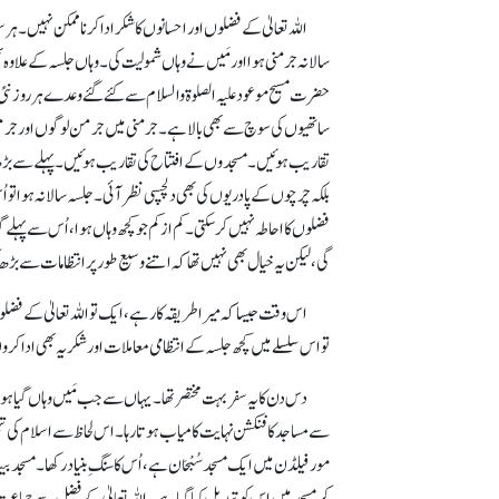
اللہ تعالیٰ کے فضلوں اور احسانوں کا شکر ادا کرنا ممکن نہیں۔ 
سالانہ جرمنی ہوا اور مَیں نے وہاں شمولیت کی۔ وہاں جلسہ کے علاوہ ب
حضرت مسیح موعود علیہ الصلوۃ والسلام سے کئے گئے وعدے ہر روز نئ
ساتھیوں کی سوچ سے بھی بالا ہے۔ جرمنی میں جرمن لوگوں اور جرمن 
تقاریب ہوئیں۔ مسجدوں کے افتتاح کی تقاریب ہوئیں۔ پہلے سے بڑھ کر 
بلکہ چرچوں کے پادریوں کی بھی دلچسپی نظر آئی۔ جلسہ سالانہ ہوا تو ا
فضلوں کا احاطہ نہیں کر سکتی۔ کم از کم جو کچھ وہاں ہوا، اُس سے پ
گی، لیکن یہ خیال بھی نہیں تھا کہ اتنے وسیع طور پر انتظامات سے بڑھ 
اس وقت جیسا کہ میرا طریقہ کار ہے، ایک تو اللہ تعالیٰ کے فضل
تواس سلسلے میں کچھ جلسہ کے انتظامی معاملات اور شکریہ بھی ادا کرو
دس دن کایہ سفر بہت مختصر تھا۔ یہاں سے جب مَیں وہاں گیا ہوں ت
سے مساجد کا فنکشن نہایت کامیاب ہوتا رہا۔ اس لحاظ سے اسلام کی تبل
مورفیلڈن میں ایک مسجد سُبْحَان ہے، اُس کا سنگِ بنیاد رکھا۔ مسجد بی
کر مسجد میں اس کو تبدیل کیا گیا ہے۔ اللہ تعالیٰ کے فضل سے جماع