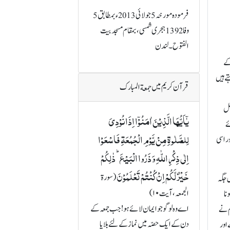
فرمودہ مورخہ 5جولائی 2013ء بمطابق5
وفا 1392 ہجری شمسی، بمقام مسجد بیت
الفتوح۔ لندن
کے
پھر کہتے ہیں
قرآن کریم میں جمعة المبارک
مل
یٰۤاَیُّہَا الَّذِیۡنَ اٰمَنُوۡۤا اِذَا نُوۡدِیَ
مل ہوئے
لِلصَّلٰوۃِ مِنۡ یَّوۡمِ الۡجُمُعَۃِ فَاسۡعَوۡا
ر اسی
اِلٰی ذِکۡرِ اللّٰہِ وَ ذَرُوا الۡبَیۡعَ ؕ ذٰلِکُمۡ
خَیۡرٌ لَّکُمۡ اِنۡ کُنۡتُمۡ تَعۡلَمُوۡنَ
(سورة
 جگہ
الجمعہ، آیت ۱۰)
نا
اے وہ لوگو جو ایمان لائے ہو! جب جمعہ کے
م نے
دن کے ایک حصّہ میں نماز کے لئے بلایا
 اور