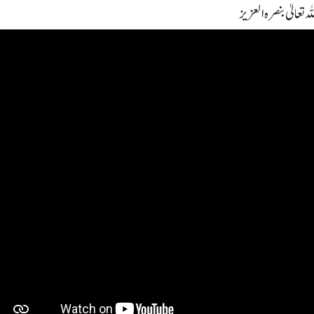
 تعالیٰ بنصرہ العزیز