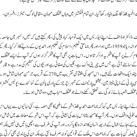
الحمید فلڈا کا سنگِ بنیاد رکھا گیا۔ ان تمام فنکشنز میں وہاں مختلف مہمان، مقامی لوگ، میئرز، افسران،
ڈاکٹر اوڈالف نے اپنے ایڈریس میں ایک تو مبارکباد پیش کی، پھر کہتے ہیں کہ مَیں دسمبر میں جامعہ 
افتتاح میں بھی شامل ہوا تھا اور مسجدنور کے افتتاح کا بھی انہوں نے حوالہ دیا جو 1959ء میں ہوا، اور پھر جماعتی تعلیم، اسلام کی تعلیم اور احمدیوں کے رویّے کا ذکر کیا۔ 
ام کرنے پر آپ کا شکریہ ادا کرتا ہوں۔ اس بات پر بھی آپ کا شکرگزار ہوں کہ آپ نے ایسے مختلف
کے سامنے آئی ہے جس میں چیریٹی واک ہے، گلیوں کی صفائی ہے اور بچوں کی تنظیم کی مدد ہے، وقارِ ع
ہے۔ تو اس طرح کے یہ بہت سارے تأثرات ہیں۔ میں نے بیچ میں چند ایک واقعات لئے ہیں۔ اس مسجد کی افتتاحی تقریب میں 270 کے قریب جرمن مہمان شا
پارٹی کے ڈپٹی چیئرمین، نیشنل پارلیمنٹ کے ممبر، چرچز کے پادری یا اُن کے نمائندے، پولیس کمشنر او
لف شعبہ ہائے زندگی سے تعلق رکھنے والے جو مختلف احباب ہیں، وہ شامل ہوئے۔
 اپنے ایڈریس میں کہا کہ جماعت احمدیہ فلڈا شہر کے ماضی کا بھی حصہ ہے، کئی دہائیوں سے یہاں اس
بی واقف ہوں۔ پھر آپ کا مسجد بنانا اس بات کی نشانی ہے کہ آپ اس شہر کے معاملات میں شامل ہو
 کے بجائے اعمال کے ذریعہ انسان کا اندازہ لگایا کرو۔ اور آپ کی طرف سے اچھی باتیں ہی نہیں بلکہ ہ
ہ فیصلہ کُن بات ہے کہ جماعت اس ملک کے قوانین کو نہ صرف مانتی ہے بلکہ ان کی پابندی بھی کرتی ہے