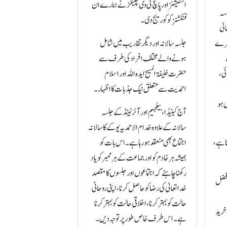
اسٹیشنز اور پانچ ٹی وی چینلز نے ہمارے ان
لسہ
فنکشنز کو کوریج دی۔
لیٰ
میرے
جلسہ سالانہ اور دیگر تقاریب میں شامل
ہونے والے مختلف افراد کی طرف سے
ئی،
حضرت خلیفۃالمسیح ایدہ اللہ اور اسلام
احمدیت سے متعلق نیک جذبات کا اظہار۔
ی ہو
آج کینیڈا، بیلجیم اور آئرلینڈ کے جلسہ
سالانہ کے علاوہ خدام الاحمدیہ یوکے کا سالانہ
ا ہے،
اجتماع بھی منعقد ہو رہا ہے۔ اس بات کو
ہمیشہ ہر خادم کو اور جماعت کے ہر ممبر کو یاد
رکھنا چاہئے کہ اجتماعوں اور جلسوں کا مقصد
 فضل
خدا تعالیٰ کی رضا کو حاصل کرنا، اپنی روحانی
حالت کو بہتر کرنا، اخلاقی حالت کو بہتر کرنا
 خرید
ہے۔ اس طرف خاص طور پر توجہ دیں۔