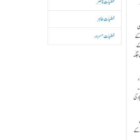
خطبات ناصر
خطبات طاہر
ی
 کے
خطبات مسرور
کے
 جگہ
ر
۔
ی مسجد کی سنگِ بنیاد کی
 جلسہ کے