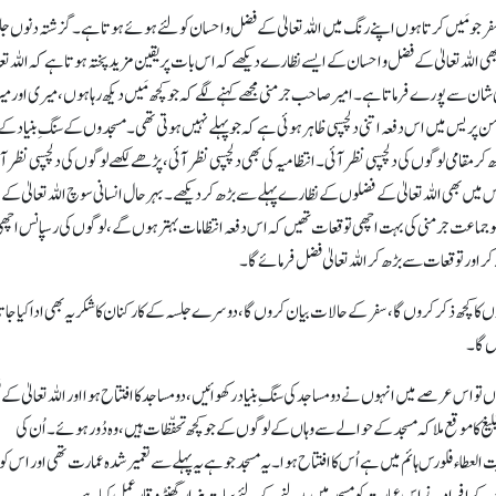
ہر سفر جو مَیں کرتا ہوں اپنے رنگ میں اللہ تعالیٰ کے فضل و احسان کو لئے ہوئے ہوتا ہے۔ گزشتہ دنوں ج
ھی اللہ تعالیٰ کے فضل و احسان کے ایسے نظارے دیکھے کہ اس بات پر یقین مزید پختہ ہوتا ہے کہ اللہ تعا
ی شان سے پورے فرماتا ہے۔ امیر صاحب جرمنی مجھے کہنے لگے کہ جو کچھ مَیں دیکھ رہا ہوں، میری اور 
پریس میں اس دفعہ اتنی دلچسپی ظاہر ہوئی ہے کہ جو پہلے نہیں ہوتی تھی۔ مسجدوں کے سنگِ بنیاد کے
مقامی لوگوں کی دلچسپی نظر آئی۔ انتظامیہ کی بھی دلچسپی نظر آئی، پڑھے لکھے لوگوں کی دلچسپی نظر آ
ُس میں بھی اللہ تعالیٰ کے فضلوں کے نظارے پہلے سے بڑھ کر دیکھے۔ بہر حال انسانی سوچ اللہ تعالیٰ کے
ہلے گوجماعت جرمنی کی بہت اچھی توقعات تھیں کہ اس دفعہ انتظامات بہتر ہوں گے، لوگوں کی رسپانس اچھ
کر اور توقعات سے بڑھ کر اللہ تعالیٰ فضل فرمائے گا۔
وں کاکچھ ذکر کروں گا، سفر کے حالات بیان کروں گا، دوسرے جلسہ کے کارکنان کا شکریہ بھی ادا کیا جات
ں گا۔
و اس عرصے میں انہوں نے دو مساجد کی سنگِ بنیاد رکھوائیں، دو مساجد کا افتتاح ہوا اور اللہ تعالیٰ کے
یغ کا موقع ملا کہ مسجد کے حوالے سے وہاں کے لوگوں کے جو کچھ تحفّظات ہیں، وہ دُور ہوئے۔ اُن کی
ت العطاء فلورس ہائم میں ہے اُس کا افتتاح ہوا۔ یہ مسجد جو ہے یہ پہلے سے تعمیر شدہ عمارت تھی اور اس کو
ت کے افرادنے اس عمارت کو مسجد میں بدلنے کے لئے سات ہزار گھنٹے وقارِ عمل کیا ہے۔