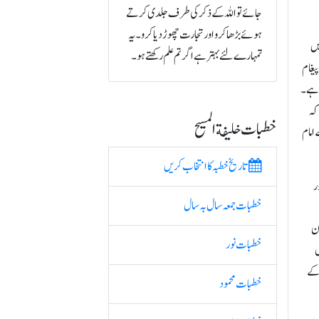
جائے تو اللہ کے ذکر کی طرف جلدی کرتے
ہوئے بڑھا کرو اور تجارت چھوڑ دیا کرو۔ یہ
تیں
تمہارے لئے بہتر ہے اگر تم علم رکھتے ہو۔
پیغام
ا ہے۔
کہ
خطبات خلیفة المسیح
امام
تاریخ خطبہ کا انتخاب کریں
ر
خطبات جمعہ سال بہ سال
ون
خطبات نور
ں
ب کے
خطبات محمود