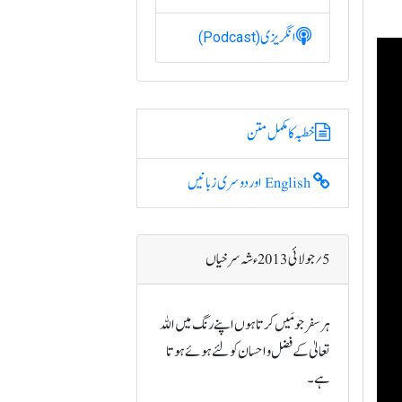
انگریزی
(Podcast)
خطبہ کا مکمل متن
English اور دوسری زبانیں
5؍ جولائی 2013ء شہ سرخیاں
ہر سفر جو مَیں کرتا ہوں اپنے رنگ میں اللہ
تعالیٰ کے فضل و احسان کو لئے ہوئے ہوتا
ہے۔