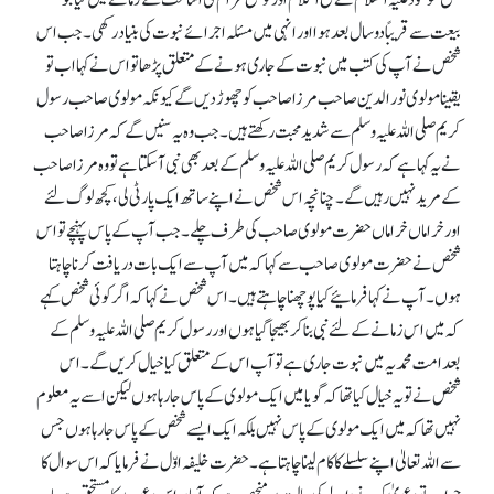
مسیح موعود علیہ السلام نے فتح اسلام اور توضیح مرام کی اشاعت کے زمانے میں کیا جو
بیعت سے قریبًا دو سال بعد ہوا اور انہی میں مسئلہ اجرائے نبوت کی بنیاد رکھی۔ جب اس
شخص نے آپ کی کتب میں نبوت کے جاری ہونے کے متعلق پڑھا تو اس نے کہا اب تو
یقینا مولوی نور الدین صاحب مرزا صاحب کو چھوڑ دیں گے کیونکہ مولوی صاحب رسول
کریم صلی اللہ علیہ وسلم سے شدید محبت رکھتے ہیں۔ جب وہ یہ سنیں گے کہ مرزا صاحب
نے یہ کہا ہے کہ رسول کریم صلی اللہ علیہ وسلم کے بعد بھی نبی آ سکتا ہے تو وہ مرزا صاحب
کے مریدنہیں رہیں گے۔ چنانچہ اس شخص نے اپنے ساتھ ایک پارٹی لی، کچھ لوگ لئے
اور خراماں خراماں حضرت مولوی صاحب کی طرف چلے۔ جب آپ کے پاس پہنچے تو اس
شخص نے حضرت مولوی صاحب سے کہا کہ میں آپ سے ایک بات دریافت کرنا چاہتا
ہوں۔ آپ نے کہا فرمائیے کیا پوچھنا چاہتے ہیں۔ اس شخص نے کہا کہ اگر کوئی شخص کہے
کہ میں اس زمانے کے لئے نبی بنا کر بھیجا گیا ہوں اور رسول کریم صلی اللہ علیہ وسلم کے
بعد امت محمدیہ میں نبوت جاری ہے تو آپ اس کے متعلق کیا خیال کریں گے۔ اس
شخص نے تو یہ خیال کیا تھا کہ گویا میں ایک مولوی کے پاس جا رہا ہوں لیکن اسے یہ معلوم
نہیں تھا کہ میں ایک مولوی کے پاس نہیں بلکہ ایک ایسے شخص کے پاس جا رہا ہوں جس
سے اللہ تعالیٰ اپنے سلسلے کا کام لینا چاہتا ہے۔ حضرت خلیفہ اوّل نے فرمایا کہ اس سوال کا