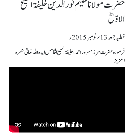
حضرت مولانا حکیم نور الدین خلیفۃ المسیح
الاوّلؓ
خطبہ جمعہ 13؍ نومبر 2015ء
فرمودہ حضرت مرزا مسرور احمد، خلیفۃ المسیح الخامس ایدہ اللہ تعالیٰ بنصرہ
العزیز