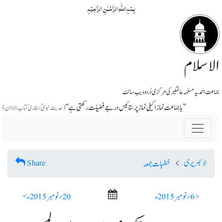
بِسۡمِ اللّٰہِ الرَّحۡمٰنِ الرَّحِیۡمِ
الاسلام
جماعت احمدیہ مسلمہ عالمگیر کی مرکزی اُردو ویب سائٹ
’’باجماعت نماز اکیلی نماز پر ستائیس درجے فضیلت رکھتی ہے‘‘
(حدیث نبویؐ، بخاری کتاب الاذان)
لائبریری
Share
خطبات جمعہ
< 6؍ نومبر 2015ء
20؍ نومبر 2015ء >