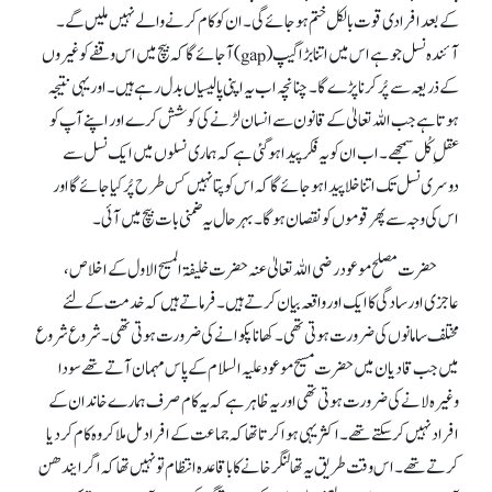
کے بعد افرادی قوت بالکل ختم ہو جائے گی۔ ان کو کام کرنے والے نہیں ملیں گے۔
آئندہ نسل جو ہے اس میں اتنا بڑا گیپ (gap) آ جائے گا کہ بیچ میں اس وقفے کو غیروں
کے ذریعہ سے پُر کرنا پڑے گا۔ چنانچہ اب یہ اپنی پالیسیاں بدل رہے ہیں۔ اور یہی نتیجہ
ہوتا ہے جب اللہ تعالیٰ کے قانون سے انسان لڑنے کی کوشش کرے اور اپنے آپ کو
عقلِ کُل سمجھے۔ اب ان کو یہ فکر پیدا ہو گئی ہے کہ ہماری نسلوں میں ایک نسل سے
دوسری نسل تک اتنا خلا پیدا ہو جائے گا کہ اس کو پتا نہیں کس طرح پُر کیا جائے گا اور
اس کی وجہ سے پھر قوموں کو نقصان ہو گا۔ بہرحال یہ ضمنی بات بیچ میں آئی۔
حضرت مصلح موعود رضی اللہ تعالیٰ عنہ حضرت خلیفۃ المسیح الاول کے اخلاص،
عاجزی اور سادگی کا ایک اور واقعہ بیان کرتے ہیں۔ فرماتے ہیں کہ خدمت کے لئے
مختلف سامانوں کی ضرورت ہوتی تھی۔ کھانا پکوانے کی ضرورت ہوتی تھی۔ شروع شروع
میں جب قادیان میں حضرت مسیح موعود علیہ السلام کے پاس مہمان آتے تھے سودا
وغیرہ لانے کی ضرورت ہوتی تھی اور یہ ظاہر ہے کہ یہ کام صرف ہمارے خاندان کے
افرادنہیں کر سکتے تھے۔ اکثر یہی ہوا کرتا تھا کہ جماعت کے افراد مل ملا کر وہ کام کر دیا
کرتے تھے۔ اس وقت طریق یہ تھا لنگر خانے کا باقاعدہ انتظام تو نہیں تھا کہ اگر ایندھن