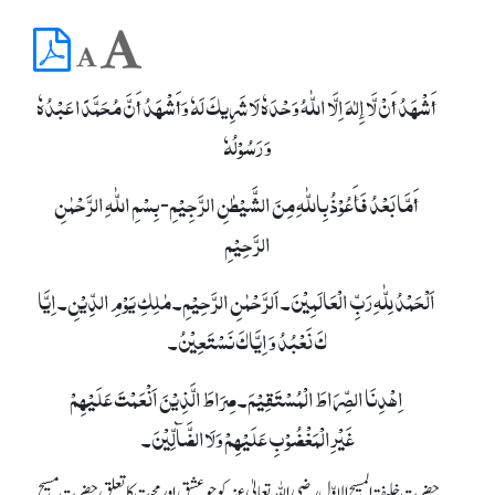
أَشْھَدُ أَنْ لَّا إِلٰہَ اِلَّا اللّٰہُ وَحْدَہٗ لَا شَرِیکَ لَہٗ وَأَشْھَدُ أَنَّ مُحَمَّدًا عَبْدُہٗ
وَ رَسُوْلُہٗ
أَمَّا بَعْدُ فَأَعُوْذُ بِاللّٰہِ مِنَ الشَّیْطٰنِ الرَّجِیْمِ- بِسْمِ اللّٰہِ الرَّحْمٰنِ
الرَّحِیْمِ
اَلْحَمْدُ لِلّٰہِ رَبِّ الْعَالَمِیْنَ۔ اَلرَّحْمٰنِ الرَّحِیْمِ۔ مٰلِکِ یَوْمِ الدِّیْنِ۔ اِیَّا
کَ نَعْبُدُ وَ اِیَّاکَ نَسْتَعِیْنُ۔
اِھْدِنَا الصِّرَاطَ الْمُسْتَقِیْمَ۔ صِرَاطَ الَّذِیْنَ اَنْعَمْتَ عَلَیْھِمْ
غَیْرِالْمَغْضُوْبِ عَلَیْھِمْ وَلَاالضَّآلِّیْنَ۔
حضرت خلیفۃ المسیح الاوّل رضی اللہ تعالیٰ عنہ کو جو عشق اور محبت کا تعلق حضرت مسیح