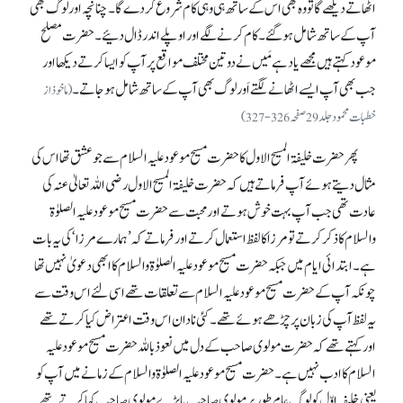
اٹھاتے دیکھے گا تو وہ بھی اس کے ساتھ ہی وہی کام شروع کر دے گا۔ چنانچہ اور لوگ بھی
آپ کے ساتھ شامل ہو گئے۔ کام کرنے لگے اور اوپلے اندر ڈال دئیے۔ حضرت مصلح
موعود کہتے ہیں مجھے یاد ہے مَیں نے دو تین مختلف مواقع پر آپ کو ایسا کرتے دیکھا اور
جب بھی آپ ایسے اٹھانے لگتے اَور لوگ بھی آپ کے ساتھ شامل ہو جاتے۔
(ماخوذ از
خطبات محمود جلد 29 صفحہ 326-327)
پھر حضرت خلیفۃ المسیح الاول کا حضرت مسیح موعود علیہ السلام سے جو عشق تھا اس کی
مثال دیتے ہوئے آپ فرماتے ہیں کہ حضرت خلیفۃ المسیح الاول رضی اللہ تعالیٰ عنہ کی
عادت تھی جب آپ بہت خوش ہوتے اور محبت سے حضرت مسیح موعود علیہ الصلوٰۃ
والسلام کا ذکر کرتے تو مرزا کا لفظ استعمال کرتے اور فرماتے کہ ’ہمارے مرزا‘ کی یہ بات
ہے۔ ابتدائی ایام میں جبکہ حضرت مسیح موعود علیہ الصلوٰۃ والسلام کا ابھی دعویٰ نہیں تھا
چونکہ آپ کے حضرت مسیح موعود علیہ السلام سے تعلقات تھے اسی لئے اس وقت سے
یہ لفظ آپ کی زبان پر چڑھے ہوئے تھے۔ کئی نادان اس وقت اعتراض کیا کرتے تھے
اور کہتے تھے کہ حضرت مولوی صاحب کے دل میں نعوذ باللہ حضرت مسیح موعود علیہ
السلام کا ادب نہیں ہے۔ حضرت مسیح موعود علیہ الصلوٰۃ والسلام کے زمانے میں آپ کو
یعنی خلیفہ اوّل کو لوگ عام طور پر مولوی صاحب یا بڑے مولوی صاحب کہا کرتے تھے۔