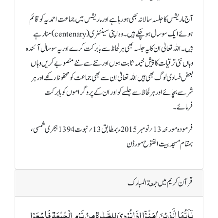
آج ماریشس کا جلسہ سالانہ بھی ہو رہا ہے اور ماریشس میں جماعت احمدیہ کو قائم
ہوئے ایک سو سال ہو چکے ہیں۔ وہ اپنی سینٹنری (centenary) منا رہے
ہیں۔ اللہ تعالیٰ ان کا یہ جلسہ بھی ہر لحاظ سے بابرکت کرے اور یہ سو سال آئندہ
وہاں نئی ترقیات کا پیش خیمہ ثابت ہوں اور نئے سے نئے منصوبے کریں وہاں
بعض فسادی لوگ بھی ہیں اللہ تعالیٰ ان سے بھی جماعت کو محفوظ رکھے اور ہر
شر سے بچائے اور ہر لحاظ سے جلسے کو اور ان کے پروگراموں کو بابرکت
فرمائے۔
فرمودہ مورخہ 13؍نومبر 2015ء بمطابق 13؍نبوت 1394 ہجری شمسی،
بمقام مسجد بیت الفتوح مورڈن
قرآن کریم میں جمعة المبارک
یٰۤاَیُّہَا الَّذِیۡنَ اٰمَنُوۡۤا اِذَا نُوۡدِیَ لِلصَّلٰوۃِ مِنۡ یَّوۡمِ الۡجُمُعَۃِ فَاسۡعَوۡا