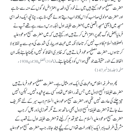
حضرت مصلح موعود کہتے ہیں میں نے خود کئی دفعہ یہ اعتراض لوگوں کے منہ سے سنا ہے
اور حضرت مولوی صاحب کو اس کا جواب دیتے ہوئے بھی سنا ہے۔ چنانچہ ایک دفعہ اسی
مسجد میں (یعنی مسجد اقصیٰ میں ) حضرت خلیفہ اول جبکہ درس دے رہے تھے آپ نے
فرمایا بعض لوگ مجھ پر اعتراض کرتے ہیں اور کہتے ہیں کہ میں حضرت مسیح موعود علیہ
الصلوٰۃ والسلام کا ادب نہیں کرتا حالانکہ میں محبت اور پیار کی شدت کی وجہ سے یہ لفظ بولا
کرتا ہوں۔ حضرت مصلح موعود فرماتے ہیں کہ ظاہری الفاظ کو نہیں دیکھنا چاہئے بلکہ ان
الفاظ کے اندر حقیقت جو مخفی ہو اس کو دیکھنا چاہئے۔
(ماخوذ از الفضل 30 جون 1938ء
صفحہ 3جلد26 نمبر147)
پھر دوطرفہ اخلاص و محبت کی ایک اور مثال ہے۔ حضرت مصلح موعود فرماتے ہیں
حضرت خلیفۃ المسیح الاول میں جس قدر اخلاص تھا وہ کسی سے پوشیدہ نہیں۔ لیکن انہیں
تیز چلنے کی عادت نہیں تھی اور حضرت مسیح موعود علیہ السلام جب سیر کے لئے تشریف
لے جاتے تو حضرت خلیفۃ المسیح الاول بھی ساتھ ہوتے مگر تھوڑی دُور چل کر جب
حضرت مسیح موعود علیہ السلام نے تیز قدم کر لینے تو حضرت خلیفہ اول نے قصبہ کے
مشرقی طرف باہر ایک بَڑ کا درخت تھا اس کے نیچے بیٹھ جانا۔ جب حضرت مسیح موعود علیہ