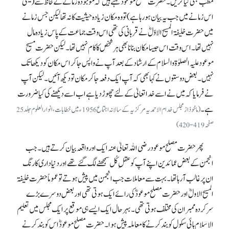
مطب بھی کیا کریں۔ حضرت مصلح موعود کہتے ہیں کہ موجودہ زمانے کے لحاظ سے (یعنی
اس زمانے میں جب یہ بیان ہو رہا ہے) تو وہ مکان زیادہ حیثیت کا نہ تھا لیکن جس زمانے
میں حضرت خلیفۃ المسیح الاوّلؓ نے قربانی کی تھی اس وقت جماعت کے پاس زیادہ مال
نہیں تھا۔ اس وقت اس جیسا مکان بنانا بھی ہر شخص کا کام نہیں تھا۔ لیکن حضرت مسیح
موعود علیہ الصلوٰۃ والسلام کے ارشاد کے بعد آپ نے واپس جا کر اس مکان کو دیکھا تک
نہیں۔ بعض دوستوں نے کہا بھی کہ آپ ایک دفعہ جا کر مکان تو دیکھ آئیں۔ لیکن آپ
نے فرمایا کہ میں نے اسے خدا تعالیٰ کے لئے چھوڑ دیا ہے اب اسے دیکھنے کی کیا ضرورت
ہے۔
(ماخوذ از مجلس خدام الاحمدیہ مرکزیہ کے سالانہ اجتماع 1956ء میں خطابات، انوارالعلوم جلد25
صفحہ 419-420)
پھر حضرت مصلح موعود رضی اللہ تعالیٰ عنہ ایک اور واقعہ بیان کرتے ہیں۔ جب
انجمن کے بعض عمائدین اپنے آپ کو عقلِ کُل سمجھنے لگ گئے تھے اور دنیا داری کا رنگ
ان پر غالب آ رہا تھا۔ بہت سے معاملات جب انجمن میں پیش ہوتے تو عموماً حضرت خلیفۃ
المسیح الاولؓ اور حضرت مصلح موعودؓ کی رائے ایک ہوتی تھی اور بعض دوسرے بڑے
سرکردہ ممبران کی مختلف ہوتی تھی۔ بہرحال ایک ایسے ہی موقع پر ایک مجلس میں تعلیم
الاسلام ہائی سکول کو بند کرنے کا معاملہ پیش ہوا۔ حضرت مصلح موعودؓ اس کو بند کرنے