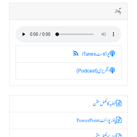
بآواز
پوڈکاسٹ
iTunes
انگریزی
(Podcast)
خطبہ کا مکمل متن
پاؤر پوائنٹ PowerPoint