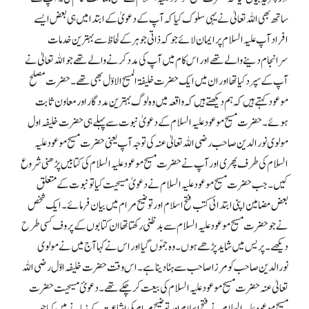
ساتھ بھی اللہ تعالیٰ نے یہی سلوک کیا کہ آپ کے دعویٰ کے ابتدا میں ہی بعض ایسے
افراد آپ علیہ السلام پر ایمان لائے جو کہ ذاتی جوہر کے لحاظ سے بہترین خدمات
سرانجام دینے والے تھے اور اس کام میں آپ کی مدد کرنے والے تھے جو اللہ تعالیٰ نے
آپ کے سپرد کیا تھا اور ان میں ایک حضرت خلیفۃ المسیح الاوّل بھی تھے۔ حضرت مصلح
موعود کہتے ہیں کہ ہم دیکھتے ہیں کہ واقعہ میں وہ لوگ بہترین مددگار اور معاون ثابت
ہوئے۔ حضرت مسیح موعود علیہ السلام کے دعویٰ نبوت سے پہلے ہی حضرت خلیفہ اول
مولوی نور الدین صاحب رضی اللہ تعالیٰ عنہ کی توجہ آپ یعنی حضرت مسیح موعود علیہ
السلام کی طرف پھری اور آپ نے حضرت مسیح موعود علیہ السلام کی کتابیں پڑھنی شروع
کیں۔ جب حضرت مسیح موعود علیہ السلام نے دعویٰ مسیحیت کیا تو نبوت کے متعلق
بعض مضامین اپنی ابتدائی کتب فتح اسلام اور توضیح مرام میں بیان فرمائے۔ ایک شخص
نے جو حضرت مسیح موعود علیہ السلام سے بدظنی رکھتا تھا ان کتابوں کے پروف کسی طرح
دیکھے۔ پریس میں شاید پڑھے ہوں۔ وہ جمّوں گیا اور اس نے کہا آج میں نے مولوی
نورالدین صاحب کو مرزا صاحب سے ہٹا دینا ہے۔ اس وقت حضرت خلیفہ اوّل رضی اللہ
تعالیٰ عنہ حضرت مسیح موعود علیہ السلام کی بیعت کر چکے تھے۔ دعویٔ مسیحیت حضرت