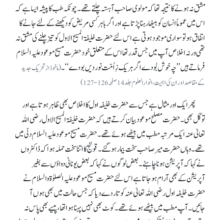
مشق نہ ہونے کا نتیجہ تھا کہ مولوی صاحب آہستہ چلتے تھے۔ چونکہ طب کا پیشہ ایسا ہے کہ
اس میں عموماً انسان کو بیٹھا رہنا پڑتا ہے اور اگر باہر کسی مریض کو دیکھنے کے لئے جانے کا
اتفاق ہو تو سواری موجود ہوتی ہے اس لئے حضرت خلیفۃ المسیح الاول کو تیز چلنے کی مشق نہ
تھی ورنہ اخلاص آپ میں جس قدر تھا اس کے متعلق خود حضرت مسیح موعود علیہ السلام
فرماتے ہیں ’’چہ خوش بُودے اگر ہر یک زِ اُمّت نور دیں بودے‘‘۔
(ماخوذ از تحریک جدید
کے مقاصد اور ان کی اہمیت، انوارالعلوم جلد 14صفحہ 126-127)
پھر ایک اور مثال ہے جس سے حضرت خلیفہ اول کا اخلاص بھی ظاہر ہوتا ہے اور
توکّل بھی۔ حضرت مصلح موعود بیان کرتے ہیں کہ حضرت خلیفۃ المسیح الاول رضی اللہ
تعالیٰ عنہ ایک مرتبہ مطب میں بیٹھے ہوئے تھے۔ حضرت مسیح موعود علیہ السلام دلّی میں
تھے۔ وہاں حضرت میر صاحب سخت بیمار ہو گئے۔ قولنج کا اتنا سخت حملہ ہوا کہ ڈاکٹروں
نے کہا کہ آپریشن ہونا چاہئے۔ بعض لوگوں نے کہا کہ بعض یونانی دواؤں سے بغیر
آپریشن کے بھی آرام ہو جاتا ہے اس لئے حضرت مسیح موعود علیہ الصلوٰۃ والسلام نے
حضرت خلیفہ اول رضی اللہ تعالیٰ عنہ کو تار دے دیا کہ جس حالت میں بھی ہوں آ
جائیں۔ آپ مطب میں بیٹھے ہوئے تھے۔ کوٹ بھی نہیں پہنا ہوا تھا، پیسے بھی پاس نہ