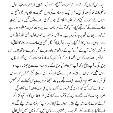
ہے۔ اس کو بیان کرتے ہوئے حضرت مصلح موعود فرماتے ہیں کہ حضرت خلیفہ اول
رضی اللہ تعالیٰ عنہ کی ایک بہن ایک پیر صاحب کی مرید تھیں۔ وہ قادیان میں آئیں۔
انہوں نے حضرت مسیح موعود علیہ السلام کی بیعت کر لی۔ جب واپس گئیں تو ان کے پیر
صاحب کہنے لگے کہ تجھے کیا ہو گیا کہ تُو نے مرزا صاحب کی بیعت کر لی۔ معلوم ہوتا ہے
کہ نورالدین نے تجھ پر جادو کر دیا ہے۔ وہ آئیں تو حضرت خلیفہ اول رضی اللہ تعالیٰ عنہ
سے انہوں نے اس کا ذکر کیا۔ آپ نے فرمایا اگر پھر کبھی پیر صاحب سے ملنے کا اتفاق ہو
تو انہیں کہنا کہ آپ کے عمل آپ کے ساتھ ہیں اور میرے عمل میرے ساتھ ہیں۔ میں
نے تو مرزا صاحب کو اس لئے مانا ہے کہ اگر آپ کو نہ مانا تو قیامت کے دن مجھے جوتیاں
پڑیں گی۔ آپ بتائیں کہ آپ اس دن کیا کریں گے۔ پیر صاحب سے پوچھنا۔ جب وہ
واپس گئیں تو انہوں نے پیر صاحب سے یہی بات کہہ دی۔ وہ پیر کہنے لگا کہ یہ نورالدین
کی شرارت معلوم ہوتی ہے اسی نے تجھے یہ بات سمجھا کر میرے پاس بھیجا ہے مگر تمہیں
اس بارے میں کسی گھبراہٹ کی ضرورت نہیں۔ جب قیامت کا دن آئے گا اور پُل
صراط پر سب لوگ اکٹھے ہوں گے تو تمہارے گناہ مَیں خود اٹھا لوں گا اور تم دگڑ دگڑ
کرتے ہوئے جنت میں چلے جانا۔ انہوں نے کہا پیر صاحب ہم تو جنت میں چلے گئے پھر
آپ کا کیا بنے گا۔ وہ کہنے لگے جب فرشتے میرے پاس آئیں گے تو میں انہیں لال لال