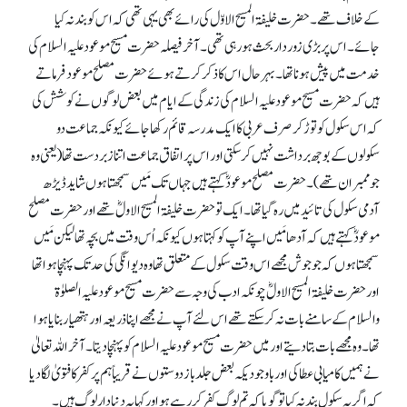
کے خلاف تھے۔ حضرت خلیفۃ المسیح الاوّل کی رائے بھی یہی تھی کہ اس کو بندنہ کیا
جائے۔ اس پر بڑی زور دار بحث ہو رہی تھی۔ آخر فیصلہ حضرت مسیح موعود علیہ السلام کی
خدمت میں پیش ہونا تھا۔ بہرحال اس کا ذکر کرتے ہوئے حضرت مصلح موعود فرماتے
ہیں کہ حضرت مسیح موعود علیہ السلام کی زندگی کے ایام میں بعض لوگوں نے کوشش کی
کہ اس سکول کو توڑ کر صرف عربی کا ایک مدرسہ قائم رکھا جائے کیونکہ جماعت دو
سکولوں کے بوجھ برداشت نہیں کر سکتی اور اس پراتفاق جماعت اتنا زبردست تھا (یعنی وہ
جو ممبران تھے)۔ حضرت مصلح موعودؓ کہتے ہیں جہاں تک مَیں سمجھتا ہوں شاید ڈیڑھ
آدمی سکول کی تائید میں رہ گیا تھا۔ ایک تو حضرت خلیفۃ المسیح الاولؓ تھے اور حضرت مصلح
موعودؓ کہتے ہیں کہ آدھا مَیں اپنے آپ کو کہتا ہوں کیونکہ اُس وقت میں بچہ تھا لیکن مَیں
سمجھتا ہوں کہ جو جوش مجھے اس وقت سکول کے متعلق تھا وہ دیوانگی کی حد تک پہنچا ہوا تھا
اور حضرت خلیفۃ المسیح الاولؓ چونکہ ادب کی وجہ سے حضرت مسیح موعود علیہ الصلوٰۃ
والسلام کے سامنے بات نہ کرسکتے تھے اس لئے آپ نے مجھے اپنا ذریعہ اور ہتھیار بنایا ہوا
تھا۔ وہ مجھے بات بتا دیتے اور میں حضرت مسیح موعود علیہ السلام کو پہنچا دیتا۔ آخر اللہ تعالیٰ
نے ہمیں کامیابی عطا کی اور باوجودیکہ بعض جلد باز دوستوں نے قریباً ہم پر کفر کا فتویٰ لگا دیا
کہ اگر یہ سکول بندنہ کیا تو گویا کہ تم لوگ کفر کر رہے ہو اور کہا یہ دنیادار لوگ ہیں۔