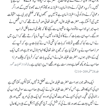
جواب تو دعویٰ کرنے والے کی حالت پر منحصر ہے کہ آیا وہ اس دعوے کا مستحق ہے یا
نہیں۔ اگر یہ دعویٰ کرنے والا انسان راستباز نہ ہو گا تو ہم اسے جھوٹا کہیں گے اور اگر
دعویٰ کرنے والا کوئی راستباز انسان ہے تو مَیں یہ سمجھوں گا کہ غلطی میری ہے، حقیقت
میں نبی آ سکتا ہے۔ حضرت خلیفہ اوّل رضی اللہ تعالیٰ عنہ فرماتے تھے کہ اس شخص نے
جب میرا یہ جواب سنا تو وہ اپنے ساتھیوں سے کہنے لگا کہ چلو جی اے بالکل خراب
ہوگئے۔ اب ان سے بات کرنے کا کوئی فائدہ نہیں۔ آپ فرمایا کرتے تھے کہ اس پر میں
نے اس سے کہا کہ مجھے یہ تو بتا دو کہ بات کیا تھی تو اس نے کہا بات یہ ہے کہ آپ کے
مرزا صاحب نے یہ دعویٰ کیا ہے کہ مجھ پر اللہ تعالیٰ کا الہام نازل ہوتا ہے اور میں ایک
نبی کے مشابہ ہوں۔ حضرت خلیفہ اول نے اس کی یہ بات سن کر فرمایا کہ بیشک مرزا
صاحب نے جو کچھ لکھا ہے وہ درست ہے اور مجھے اس پر ایمان ہے۔
(ماخوذ از خطبات محمود
جلد 28صفحہ 209-210)
ایک واقعہ جو براہِ راست حضرت خلیفہ اول سے تعلق تو نہیں رکھتا لیکن رکھتا بھی ہے
ان کی بہن کا واقعہ ہے جس کو حضرت خلیفہ اول نے ایک پیر صاحب سے سوال جواب کی
رہنمائی کی تھی۔ ان کی بہن نے احمدیت قبول کی اور وہ کسی ایک پیر کی مرید تھیں اور پیر
نے انہیں بیعت کے بعد ورغلانے کی کوشش کی۔ آج بھی یہی آجکل کے پیروں کا حال