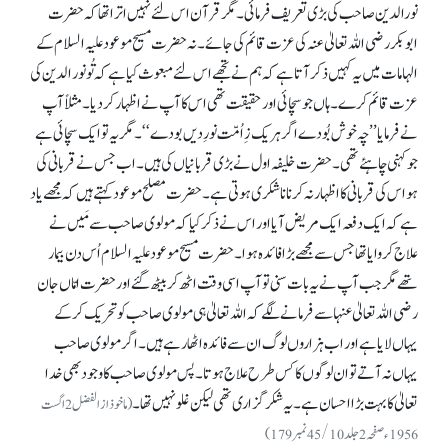
نورالدین صاحب کی بڑی تعریف فرمائی۔ مگر قرآن اس لئے نہیں اترا تھا کہ حضرت
ابوبکر رضی اللہ تعالیٰ عنہ کی عزت قائم کی جائے۔ نہ حضرت مسیح موعود علیہ السلام کے
الہامات میں یہ کہیں ذکر آتا ہے کہ ہم نے تجھے اس لئے مبعوث کیا ہے کہ تُو نور الدین کی
عزت قائم کرے۔ ہاں جو سچائی اور حقیقت تھی اس کا آپ نے اظہار کر دیا۔ مثلاً آپ
نے فرمایا ’’چہ خوش بُودے اگر ہر یک ز ِاُمّت نورِ دیں بودے‘‘۔ مگر یہ تو ایک سچائی ہے
جو کہنی چاہئے تھی۔ حضرت خلیفہ اول نے بڑی قربانیاں کی ہیں۔ اب جس نے قربانی کی
ہو اس کی قربانی کا اظہار نہ کرنا ناشکری ہوتی ہے۔ حضرت مصلح موعود کہتے ہیں کہ مجھے یاد
ہے کہ ایک دفعہ ایک مریض آیا اور اس نے ذکر کیا کہ مولوی صاحب سے مَیں نے
علاج کروایا تھا جس سے مجھے بڑا فائدہ ہوا۔ حضرت مسیح موعود علیہ السلام اُس دن بیمار
تھے مگر جب آپ نے یہ بات سنی تو آپ اسی وقت اٹھ کر بیٹھ گئے اور حضرت امّاں جان
رضی اللہ تعالیٰ عنہا سے فرمانے لگے کہ اللہ تعالیٰ ہی مولوی صاحب کو تحریک کر کے
یہاں لایا ہے اور اب ہزاروں لوگ ان سے فائدہ اٹھا رہے ہیں۔ اگر مولوی صاحب
یہاں نہ آتے تو ان لوگوں کا کس طرح علاج ہوتا۔ پس مولوی صاحب کا وجود بھی خدا
تعالیٰ کا بہت بڑا احسان ہے۔ یہ شکر گزاری تھی لیکن غلو نہیں تھا۔
(ماخوذ از الفضل 2اگست
1956ء صفحہ 2جلد45/10نمبر179)