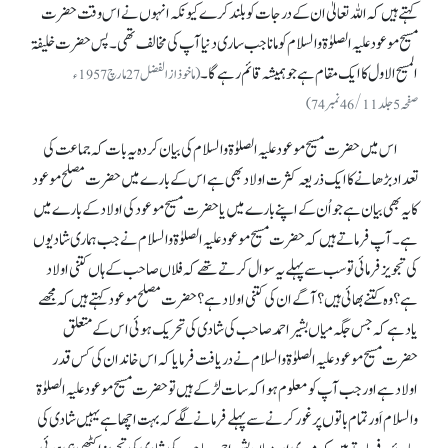
کہتے ہیں کہ اللہ تعالیٰ ان کے درجات کو بلند کرے کیونکہ انہوں نے اس وقت حضرت
مسیح موعود علیہ الصلوٰۃ والسلام کو مانا جب ساری دنیا آپ کی مخالف تھی۔ پس حضرت خلیفۃ
المسیح الاول کا ایک مقام ہے جو ہمیشہ قائم رہے گا۔
(ماخوذ از الفضل 27 مارچ 1957ء
صفحہ 5جلد46/11نمبر74)
اس میں حضرت مسیح موعود علیہ الصلوٰۃ والسلام کی بیان کردہ یہ بات کہ جماعت کی
تعداد بڑھانے کا ایک ذریعہ کثرت اولاد بھی ہے اس کے بارے میں حضرت مصلح موعود
کا یہ بھی بیان ہے جو اُن کے اپنے بارے میں یا حضرت مسیح موعود کی اولاد کے بارے میں
ہے۔ آپ فرماتے ہیں کہ حضرت مسیح موعود علیہ الصلوٰۃ والسلام نے جب ہماری شادیوں
کی تجویز فرمائی تو سب سے پہلے یہ سوال کرتے تھے کہ فلاں صاحب کے ہاں کتنی اولاد
ہے؟ وہ کتنے بھائی ہیں؟ آگے ان کی کتنی اولاد ہے؟ حضرت مصلح موعود کہتے ہیں کہ مجھے
یاد ہے کہ جس جگہ میاں بشیر احمد صاحب کی شادی کی تحریک ہوئی اس کے متعلق
حضرت مسیح موعود علیہ الصلوٰۃ والسلام نے دریافت فرمایا کہ اس خاندان کی کس قدر
اولاد ہے اور جب آپ کو معلوم ہوا کہ سات لڑکے ہیں تو حضرت مسیح موعود علیہ الصلوٰۃ
والسلام اَور تمام باتوں پر غور کرنے سے پہلے فرمانے لگے کہ بہت اچھا ہے یہیں شادی کی