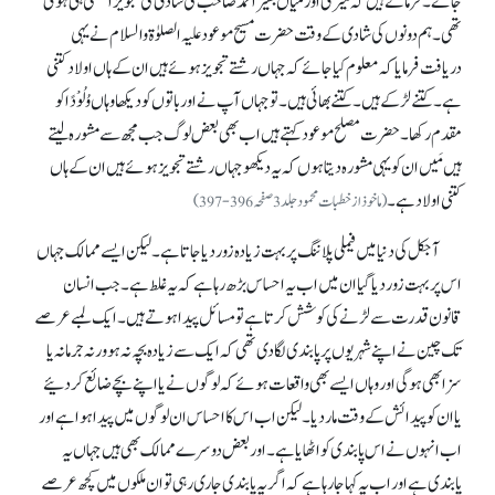
جائے۔ فرماتے ہیں کہ میری اور میاں بشیر احمد صاحب کی شادی کی تجویزاکٹھی ہی ہوئی
تھی۔ ہم دونوں کی شادی کے وقت حضرت مسیح موعود علیہ الصلوٰۃ والسلام نے یہی
دریافت فرمایا کہ معلوم کیا جائے کہ جہاں رشتے تجویز ہوئے ہیں ان کے ہاں اولاد کتنی
ہے۔ کتنے لڑکے ہیں۔ کتنے بھائی ہیں۔ تو جہاں آپ نے اور باتوں کو دیکھا وہاں وُلُوْدًا کو
مقدم رکھا۔ حضرت مصلح موعود کہتے ہیں اب بھی بعض لوگ جب مجھ سے مشورہ لیتے
ہیں مَیں ان کو یہی مشورہ دیتا ہوں کہ یہ دیکھو جہاں رشتے تجویز ہوئے ہیں ان کے ہاں
کتنی اولاد ہے۔
(ماخوذ از خطبات محمود جلد3 صفحہ 396-397)
آجکل کی دنیا میں فیملی پلاننگ پر بہت زیادہ زور دیا جاتا ہے۔ لیکن ایسے ممالک جہاں
اس پر بہت زور دیا گیا ان میں اب یہ احساس بڑھ رہا ہے کہ یہ غلط ہے۔ جب انسان
قانون قدرت سے لڑنے کی کوشش کرتا ہے تو مسائل پیدا ہوتے ہیں۔ ایک لمبے عرصے
تک چین نے اپنے شہریوں پر پابندی لگا دی تھی کہ ایک سے زیادہ بچہ نہ ہو ورنہ جرمانہ یا
سزا بھی ہو گی اور وہاں ایسے بھی واقعات ہوئے کہ لوگوں نے یا اپنے بچے ضائع کر دئیے
یاان کو پیدائش کے وقت مار دیا۔ لیکن اب اس کا احساس ان لوگوں میں پیدا ہوا ہے اور
اب انہوں نے اس پابندی کو اٹھایا ہے۔ اور بعض دوسرے ممالک بھی ہیں جہاں یہ
پابندی ہے اور اب یہ کہا جا رہا ہے کہ اگر یہ پابندی جاری رہی تو ان ملکوں میں کچھ عرصے