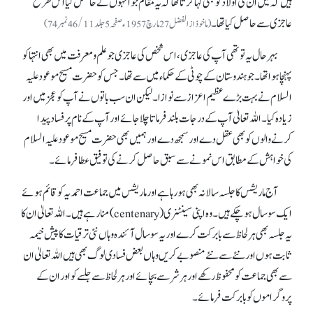
ہیں کہ میں ان کی اولاد کو بھی کہا کرتا تھا کہ یہ مقام جو انہوں نے حاصل کیا اس طرح
عاجزی سے حاصل کیا تھا۔
(ماخوذ از الفضل27مارچ 1957ء صفحہ 5جلد 46/11نمبر74)
بہرحال یہ تو تھی آپ کی عاجزی، اس شخص کی عاجزی جو علم و معرفت میں بھی انتہا کو
پہنچا ہوا تھا۔ جو ہندوستان کے چوٹی کے حکماء میں سے تھا۔ جس کو حضرت مسیح موعود علیہ
السلام نے بہت بڑے عظیم اعزاز سے نوازا۔ لیکن ان سب باتوں نے آپ کو عجز میں اور
زیادہ کیا۔ اللہ تعالیٰ آپ کے درجات بلند فرماتا چلا جائے اور آپ کے نام پر فساد پیدا
کرنے والوں کو بھی عقل دے اور سمجھ دے اور ہمیں بھی حضرت مسیح موعود علیہ السلام
کی خواہش کے مطابق اس نمونے سے سبق حاصل کرنے کی توفیق عطا فرمائے۔
آج ماریشس کا جلسہ سالانہ بھی ہو رہا ہے اور ماریشس میں جماعت احمدیہ کو قائم ہوئے
ایک سو سال ہو چکے ہیں۔ وہ اپنی سینٹنری (centenary) منا رہے ہیں۔ اللہ تعالیٰ ان کا
یہ جلسہ بھی ہر لحاظ سے بابرکت کرے اور یہ سو سال آئندہ وہاں نئی ترقیات کا پیش خیمہ
ثابت ہوں اور نئے سے نئے منصوبے کریں وہاں بعض فسادی لوگ بھی ہیں اللہ تعالیٰ ان
سے بھی جماعت کو محفوظ رکھے اور ہر شر سے بچائے اور ہر لحاظ سے جلسے کو اور ان کے
پروگراموں کو بابرکت فرمائے۔