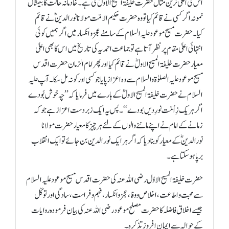
اس کی اعلیٰ ترین مثال حضرت خلیفۃ المسیح الاولؓ کی ہے۔ خادمانہ حالت کا بیمثال
نمونہ اگر کسی نے قائم کیا تو وہ حضرت حکیم الامّت مولانا نورالدینؓ نے قائم
کیا۔ حضرت مسیح موعود علیہ السلام کے سامنے عجز و انکسار میں اگر ہمیں کوئی
انتہائی اعلیٰ مقام پر نظر آتا ہے تو جماعت احمدیہ کی تاریخ میں اس کا بھی اعلیٰ
معیار حضرت خلیفۃ المسیح الاولؓ نے قائم کیا اور پھر امام الزمان حضرت اقدس
مسیح موعود علیہ الصلوٰۃ والسلام سے وہ اعزاز پایا جو کسی اور کو نہ مل سکا۔ آپ علیہ
السلام نے حضرت خلیفۃ المسیح الاولؓ کے بارے میں فرمایا کہ ’’چہ خوش بُودے
اگر ہر یک زِ اُمّت نورِ دیں بودے‘‘۔ پس یہ ایک زبردست اعزاز ہے جو کہ
زمانے کے امام نے اپنے ماننے والوں کے لئے ہر چیز کا معیار حضرت مولانا
نورالدینؓ کے معیار کو بنا دیا کہ اگر ہر ایک نور الدین بن جائے تو ایک انقلاب
برپا ہو سکتا ہے۔
حضرت خلیفۃ المسیح الاوّل رضی اللہ عنہ کی حضرت اقدس مسیح موعود علیہ السلام
سے محبت و اطاعت، اخلاص و وفا، عجزوانکسار، فہم و فراست، سادگی اور توکّل
جیسے اخلاق فاضلہ کا حضرت مصلح موعود رضی اللہ عنہ کی بیان فرمودہ روایات
کے حوالہ سے ایمان افروز تذکرہ۔