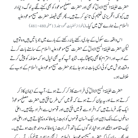
حضرت خلیفۃالمسیح الاولؓ کو بھی اور حضرت مصلح موعود کو بھی کہنے لگے یہ لوگ دنیادار
ہیں کیونکہ انگریزی تعلیم کی تائید کرتے ہیں۔ پھر بھی فیصلہ حضرت مسیح موعود علیہ
السلام نے ہمارے حق میں کیا۔
(ماخوذ از خطبات محمود جلد13صفحہ 480-481)
اس واقعہ سے سکول کے جاری رکھنے یا نہ رکھنے کے بارے میں جو باتیں ہیں وہ تو ہیں
لیکن حضرت خلیفۃالمسیح الاولؓ کے حضرت مسیح موعود علیہ السلام کے سامنے بات کرنے
کے ادب اور احترام کا بھی پتا چلتا ہے۔ شاید آپ کو یہ بھی خیال ہو کہ معاملہ کو پیش کرتے
وقت جوش میں کوئی ایسی بات نہ ہو جائے جو حضرت مسیح موعود علیہ السلام کے ادب کے
خلاف ہو۔
حضرت خلیفۃ المسیح الاوّلؓ کی فراست کا ذکر کرتے ہوئے، آپ کے ایمان کا ذکر
کرتے ہوئے اور یہ بیان کرتے ہوئے کہ قومیں کس طرح بنتی ہیں حضرت مصلح موعودؓ
ایک جگہ فرماتے ہیں کہ افراد سے قومیں بنتی ہیں اور قوموں سے افراد بنتے ہیں۔ اعلیٰ
دماغوں کے مالک ذہین اور نیک انسان قوموں کو بہت زیادہ فائدہ پہنچاتے ہیں اور اعلیٰ اور
نیک مقاصد اچھے اور ہوشیار لوگوں کے ہاتھ آکر بہت زیادہ فائدہ مند ثابت ہوتے ہیں۔
اور پھر یہ بیان کیا کہ حضرت مسیح موعود علیہ السلام نے بھی جماعت قائم کی۔ آپ کے