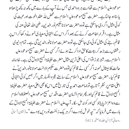
موعود علیہ السلام سے تھا اسے ہر وہ احمدی جس نے آپ کے بارے میں کچھ نہ کچھ پڑھا ہو
یا سنا ہو جانتا ہے۔ حضرت مسیح موعود علیہ السلام سے محض لِلّٰہ عقدِ اخوت اور محبت کی
کوئی مثال اگر دی جا سکتی ہے تو وہ حضرت مولانا حکیم نور الدین رضی اللہ تعالیٰ عنہ کی
مثال ہے۔ اقرارِ اطاعت کرنے کے بعد اگر اس کے انتہائی معیاری نمونے دکھا کر اس پر
قائم رہنے کی مثال کوئی دی جا سکتی ہے تو وہ حضرت مولانا نورالدینؓ کی ہے۔ تمام دنیوی
رشتوں سے بڑھ کر بیعت کا حق ادا کرتے ہوئے اگر کسی نے حضرت مسیح موعود علیہ
السلام سے رشتہ جوڑا تو اس کی اعلیٰ ترین مثال حضرت خلیفۃ المسیح الاولؓ کی ہے۔ خادمانہ
حالت کا بیمثال نمونہ اگر کسی نے قائم کیا تو وہ حضرت حکیم الامّت مولانا نورالدینؓ نے
قائم کیا۔ حضرت مسیح موعود علیہ السلام کے سامنے عجز و انکسار میں اگر ہمیں کوئی انتہائی
اعلیٰ مقام پر نظر آتا ہے تو جماعت احمدیہ کی تاریخ میں اس کا بھی اعلیٰ معیار حضرت خلیفۃ
المسیح الاولؓ نے قائم کیا اور پھر امام الزمان حضرت اقدس مسیح موعود علیہ الصلوٰۃ والسلام
سے وہ اعزاز پایا جو کسی اور کو نہ مل سکا۔ آپ علیہ السلام نے حضرت خلیفۃ المسیح الاولؓ کے
بارے میں فرمایا کہ ’’چہ خوش بُودے اگر ہر یک زِ اُمّت نورِ دیں بودے‘‘۔
(نشانِ آسمانی
روحانی خزائن جلد 4صفحہ411)