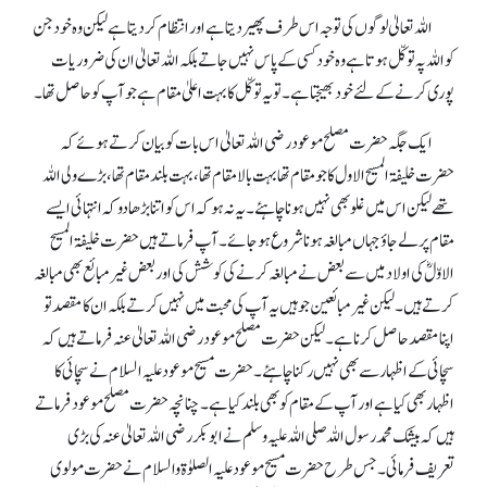
اللہ تعالیٰ لوگوں کی توجہ اس طرف پھیر دیتا ہے اور انتظام کر دیتا ہے لیکن وہ خود جن
کو اللہ پہ توکّل ہوتا ہے وہ خود کسی کے پاس نہیں جاتے بلکہ اللہ تعالیٰ ان کی ضروریات
پوری کرنے کے لئے خود بھیجتا ہے۔ تو یہ توکّل کا بہت اعلیٰ مقام ہے جو آپ کو حاصل تھا۔
ایک جگہ حضرت مصلح موعود رضی اللہ تعالیٰ اس بات کو بیان کرتے ہوئے کہ
حضرت خلیفۃ المسیح الاول کا جو مقام تھا بہت بالا مقام تھا، بہت بلند مقام تھا، بڑے ولی اللہ
تھے لیکن اس میں غلو بھی نہیں ہونا چاہئے۔ یہ نہ ہو کہ اس کو اتنا بڑھا دو کہ انتہائی ایسے
مقام پر لے جاؤ جہاں مبالغہ ہونا شروع ہو جائے۔ آپ فرماتے ہیں حضرت خلیفۃالمسیح
الاوّلؓ کی اولاد میں سے بعض نے مبالغہ کرنے کی کوشش کی اور بعض غیر مبائع بھی مبالغہ
کرتے ہیں۔ لیکن غیر مبائعین جو ہیں یہ آپ کی محبت میں نہیں کرتے بلکہ ان کا مقصد تو
اپنا مقصد حاصل کرنا ہے۔ لیکن حضرت مصلح موعود رضی اللہ تعالیٰ عنہ فرماتے ہیں کہ
سچائی کے اظہار سے بھی نہیں رکنا چاہئے۔ حضرت مسیح موعود علیہ السلام نے سچائی کا
اظہار بھی کیا ہے اور آپ کے مقام کو بھی بلند کیا ہے۔ چنانچہ حضرت مصلح موعود فرماتے
ہیں کہ بیشک محمد رسول اللہ صلی اللہ علیہ وسلم نے ابوبکر رضی اللہ تعالیٰ عنہ کی بڑی
تعریف فرمائی۔ جس طرح حضرت مسیح موعود علیہ الصلوٰۃ والسلام نے حضرت مولوی