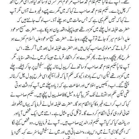
تھے۔ آپ نے غالباً حکیم غلام محمد صاحب مرحوم امرتسری کو ساتھ لیا اور اسی طرح اٹھ
کر چل پڑے۔ حکیم غلام محمد صاحب نے کہا کہ میں گھر سے پیسے وغیرہ لے آؤں مگر آپ
نے کہا کہ نہیں حکم یہی ہے کہ جس حالت میں ہو چلے آؤ۔ سب لوگ جانتے ہیں کہ
حضرت خلیفہ اول چلنے میں کمزور تھے جیسا پہلے واقعہ بیان ہو چکا ہے۔ حضرت مسیح موعود
علیہ السلام سیر کو جاتے تو آپ پیچھے رہ جاتے۔ حضرت مسیح موعود علیہ السلام کھڑے ہو
کر فرماتے کہ مولوی صاحب کہاں ہیں اور حضرت خلیفہ اول بعد میں آکر ملتے۔ اس
طرح پھر پیچھے رہ جاتے۔ پھر کھڑے ہو کر انتظار فرماتے جیساکہ میں نے واقعہ سنایا۔ مگر
آپ غالباً حکیم غلام محمد صاحب کو ساتھ لے کر پیدل بٹالہ پہنچے۔ سٹیشن پر جا کر بیٹھے۔ چلنے
میں کمزور تھے لیکن اس کے باوجود کیونکہ حکم آیا کہ فوراً پہنچو اسی طرح پیدل چل کر بٹالہ
پہنچ گئے۔ اب دیکھیں یہ اخلاص اور اطاعت ہے کہ زیادہ چلنے میں آپ کو دقّت ہوتی
تھی لیکن حکم ہوا تو بٹالے تک تقریباً گیارہ میل کا فاصلہ پیدل پہنچے ہیں۔ حکیم صاحب نے
کہا کہ اب کرائے وغیرہ کا کیا انتظام ہو گا۔ حضرت خلیفہ اول نے فرمایا کہ یہاں بیٹھو اللہ
تعالیٰ خود ہی کوئی انتظام کر دے گا۔ توکّل کی یہ مثال ہے۔ اتنے میں ایک شخص آیا اور
دریافت کیا کہ کیا آپ حکیم نور الدین صاحب ہیں۔ آپ نے فرمایا ہاں۔ وہ شخص کہنے لگا
کہ ابھی گاڑی آنے میں دس پندرہ منٹ باتی ہیں اور میں نے سٹیشن ماسٹر سے کہہ بھی دیا