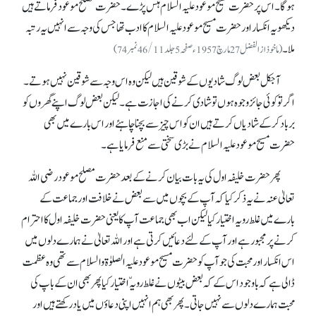
ہو گا۔ اس پر حضرت مسیح موعود علیہ السلام ہنس پڑے۔ حضرت مصلح موعود فرماتے ہیں
دیکھو یہ انکسار اور حضرت مسیح موعود علیہ السلام کا ادب تھا جس کی وجہ سے انہیں یہ رتبہ
ملا۔
(ماخوذ از الفضل27 مارچ 1957ء صفحہ 5جلد46/11نمبر74)
آجکل بعض لوگ شادیوں کے شوقین ہیں لیکن وہ اس وجہ سے شوقین نہیں ہوتے۔
اگر تو کوئی جائز وجوہ ہوں تو شادی کرنے کی اجازت ہے۔ لیکن بعض لوگ اپنے گھروں کو
برباد کر کے شادیاں کرتے ہیں ان کو اس چیز سے بچنا چاہئے اور اس بارے میں بھی
حضرت مسیح موعود علیہ السلام نے بڑی سختی سے منع فرمایا ہے۔
پھر حضرت خلیفہ اول کی یہ بات بیان کرنے کے بعد حضرت مصلح موعود رضی اللہ
تعالیٰ عنہ نے یہ ذکر کیا کہ آپ کے بچوں میں سے بعض نے خلافت اور جماعت کے
بارے میں غلط رویہ اختیار کیا لیکن اب بھی جماعت آپ کا یعنی حضرت خلیفہ اول کا احترام
کرنے پر مجبور ہے اور آپ کے لئے دعائیں کرتی ہے اور اللہ تعالیٰ نے ہمارے دلوں میں
اس انکسار اور محبت کی جو آپ کو حضرت مسیح موعود علیہ الصلوٰۃ والسلام سے تھی وہ عظمت
ڈالی ہے کہ باوجود اس کے کہ بعض بیٹوں نے غلط رویہّ اختیار کیا پھر بھی ان کے باپ کی
محبت ہمارے دلوں سے نہیں جاتی۔ پھر بھی ہم انہیں اپنی دعاؤں میں یاد رکھتے ہیں اور