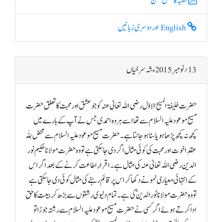
خطبہ کا مکمل متن
English اور دوسری زبانیں
13؍ نومبر 2015ء شہ سرخیاں
حضرت خلیفۃ المسیح الاوّل رضی اللہ تعالیٰ عنہ کو جو عشق اور محبت کا تعلق حضرت
مسیح موعود علیہ السلام سے تھا اسے ہر وہ احمدی جس نے آپ کے بارے میں
کچھ نہ کچھ پڑھا ہو یا سنا ہو جانتا ہے۔ حضرت مسیح موعود علیہ السلام سے محض لِلّٰہ
عقدِ اخوت اور محبت کی کوئی مثال اگر دی جا سکتی ہے تو وہ حضرت مولانا حکیم نور
الدین رضی اللہ تعالیٰ عنہ کی مثال ہے۔ اقرارِ اطاعت کرنے کے بعد اگر اس
کے انتہائی معیاری نمونے دکھا کر اس پر قائم رہنے کی مثال کوئی دی جاسکتی ہے
تو وہ حضرت مولانا نورالدینؓ کی ہے۔ تمام دنیوی رشتوں سے بڑھ کر بیعت کا حق
ادا کرتے ہوئے اگر کسی نے حضرت مسیح موعود علیہ السلام سے رشتہ جوڑا تو