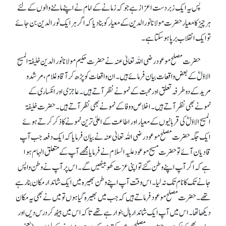
پس یہ ایک زبردست اعزاز ہے جو کہ زمانے کے امام نے اپنے ماننے والوں کے لئے
ہر چیز کا معیار حضرت مولانا نورالدین کے معیار کو بنا دیا کہ اگر ہر ایک نور الدین بن جائے
تو ایک انقلاب برپا ہو سکتا ہے۔
حضرت مصلح موعود رضی اللہ تعالیٰ عنہ نے حضرت حکیم مولانا نور الدین خلیفۃ المسیح
الاوّلؓ کے بعض واقعات بیان فرمائے ہیں۔ ان واقعات کو پڑھ کر آقا و غلام، مرشد و
مرید کے دو طرفہ تعلق اور محبت کے نمونے نظر آتے ہیں۔ عاجزی اور انکساری کے
نمونے بھی نظر آتے ہیں۔ اخلاص و وفا کے نمونے بھی نظر آتے ہیں۔ حضرت خلیفۃ
المسیح الاوّلؓ کی قربانیوں کے معیار اور اطاعت کے اعلیٰ ترین نمونے کا ذکر کرتے ہوئے
ایک جگہ حضرت مصلح موعود رضی اللہ تعالیٰ عنہ نے بیان فرمایا کہ ایک دفعہ جب آپ
قادیان آئے تو حضرت مسیح موعود علیہ السلام نے فرمایا مجھے آپ کے متعلق الہام ہوا
ہے کہ اگر آپ اپنے وطن گئے تو اپنی عزت کھو بیٹھیں گے۔ اس پر آپ نے وطن واپس
جانے تک کا نام تک نہ لیا۔ اس وقت آپ اپنے وطن بھیرہ میں ایک شاندار مکان بنا رہے
تھے۔ حضرت مصلح موعود فرماتے ہیں کہ جب میں بھیرہ گیا ہوں تو میں نے بھی یہ مکان
دیکھا تھا۔ اس میں آپ ایک شاندار ہال بنوا رہے تھے تا کہ اس میں بیٹھ کر درس دیں اور