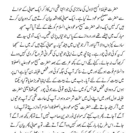
حضرت خلیفۃ المسیح الاول کی عاجزی کی جو انتہا تھی اس کا ذکر ایک صحابی کے حوالے
سے حضرت مصلح موعودنے کیا ہے۔ ایک صحابی کا واقعہ بیان کرتے ہیں کہ وہ بیان کرتے
ہیں کہ مَیں ایک دفعہ حضرت مسیح موعود علیہ السلام کو ملنے کے لئے آیا آپ مسجد
مبارک میں بیٹھے تھے اور دروازے کے پاس جوتیاں پڑی تھیں۔ ایک آدمی سیدھے
سادے کپڑوں والا آ گیا اور آ کر جوتیوں میں بیٹھ گیا۔ یہ صحابی کہتے ہیں کہ میں نے سمجھا
کہ یہ کوئی جوتی چور ہے۔ چنانچہ میں نے اپنی جوتیوں کی نگرانی شروع کر دی کہیں وہ لے
کر بھاگ نہ جائے۔ کہنے لگے اس کے کچھ عرصے کے بعد حضرت مسیح موعود علیہ الصلوٰۃ
والسلام فوت ہو گئے اور میں نے سنا کہ آپ کی جگہ کوئی اور شخص خلیفہ بن گیا ہے اس پر
میں بیعت کرنے کے لئے آیا۔ جب میں نے بیعت کے لئے اپنا ہاتھ بڑھایا تو کیا دیکھتا
ہوں کہ وہ وہی شخص تھا جس کو میں نے اپنی بیوقوفی سے جوتی چور سمجھا تھا (یعنی حضرت
خلیفہ اول) اور میں اپنے دل میں سخت شرمندہ ہوا۔ آپ کی عادت تھی کہ آپ جوتیوں
میں آ کر بیٹھ جاتے تھے۔ حضرت مسیح موعود علیہ الصلوٰۃ والسلام آواز دیتے تو آپ ذرا
آگے آ جاتے۔ پھر جب کہتے کہ مولوی نورالدین صاحب نہیں آئے تو پھر کچھ اور آگے آ
جاتے۔ اس طرح بار بار کہنے کے بعد کہیں وہ آگے آتے تھے۔ تو یہ صحابی پھر بیان کرتے