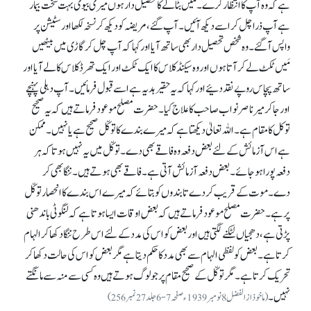
ہے کہ وہ آپ کا انتظار کرے۔ مَیں بٹالے کا تحصیل دار ہوں میری بیوی بہت سخت بیمار
ہے آپ ذرا چل کر اسے دیکھ آئیں۔ آپ گئے، مریضہ کو دیکھ کر نسخہ لکھا اور سٹیشن پر
واپس آ گئے۔ وہ شخص تحصیل دار بھی ساتھ آیا اور کہا کہ آپ چل کر گاڑی میں بیٹھیں
مَیں ٹکٹ لے کر آتا ہوں اور وہ سیکنڈ کلاس کا ایک ٹکٹ اور ایک تھرڈ کلاس کا لے آیا اور
ساتھ پچاس روپے نقد دئیے اور کہا کہ یہ حقیر ہدیہ ہے اسے قبول فرمائیں۔ آپ دہلی پہنچے
اور جا کر میر ناصر نواب صاحب کا علاج کیا۔ حضرت مصلح موعود فرماتے ہیں کہ یہ صحیح
توکل کا مقام ہے۔ اللہ تعالیٰ دیکھتا ہے کہ میرے بندے کا توکّل صحیح ہے یا نہیں۔ ممکن
ہے اس آزمائش کے لئے بعض دفعہ وہ فاقے بھی دے۔ توکّل میں یہ نہیں ہوتا کہ ہر
دفعہ پورا ہو جائے۔ بعض دفعہ آزمائش آتی ہے۔ فاقے بھی ہوتے ہیں۔ ننگا بھی کر
دے۔ موت کے قریب کر دے تا بندوں کو بتائے کہ میرے اس بندے کا انحصار توکّل
پر ہے۔ حضرت مصلح موعود فرماتے ہیں کہ بعض اوقات ایسا ہوتا ہے کہ لنگوٹی باندھنی
پڑتی ہے، دھجیاں لٹکنے لگتی ہیں اور بعض کو اس کی مدد کے لئے اس طرح ننگا دکھا کر الہام
کرتا ہے۔ بعض کو لفظی الہام سے بھی مدد کا حکم دیتا ہے مگر بعض کو اس کی حالت دکھا کر
تحریک کرتا ہے۔ مگر توکّل کے صحیح مقام پر جو لوگ ہوتے ہیں وہ کسی سے منہ سے مانگتے
نہیں۔
(ماخوذ از الفضل 8 نومبر 1939ء صفحہ 7-6 جلد 27 نمبر 256)