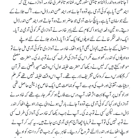
آ جاتا اور وہ اندر ڈالنا ہوتا یعنی سٹور میں رکھنا ہوتا تو گھر کی خادمہ آواز دے دیتی کہ
ایندھن آیا ہے کوئی آدمی ہے تو وہ آ جائے اور ایندھن اندر ڈال دے۔ آگ جلانے کے
لئے جو سامان آیا ہے۔ پانچ سات آدمی جو حاضر ہوتے وہ آ جاتے اور ایندھن اندر ڈال
دیتے۔ دو تین دفعہ ایسا ہوا کہ کام کے لئے باہر خادمہ نے آواز دی مگر کوئی آدمی نہ آیا۔
ایک دفعہ لنگر خانے کے لئے اوپلوں کا ایک گڈا آیا۔ (وہ جو جلانے کے لئے اوپلے
استعمال کئے جاتے ہیں) بادل بھی آیا ہوا تھا۔ خادمہ نے آواز دی تا کوئی آدمی مل جائے تو
وہ اوپلوں کو اندر رکھوا دے مگر اس کی آواز کی طرف کسی نے توجہ نہ کی۔ حضرت مصلح
موعود کہتے ہیں کہ مَیں نے دیکھا کہ حضرت خلیفہ اول اُس وقت مسجد اقصیٰ سے قرآن
کریم کا درس دے کر واپس تشریف لا رہے تھے۔ آپ اس وقت خلیفہ نہیں تھے مگر علم
ِدینیات، تقویٰ اور طب کی وجہ سے آپ کو جماعت میں ایک خاص پوزیشن حاصل تھی
اور لوگوں پر آپ کا بہت اثر تھا۔ آپ درس سے فارغ ہو کر گھر جا رہے تھے کہ خادمہ نے
آواز دی اور کہا کہ کوئی آدمی ہے تو وہ آ جائے۔ بارش ہونے والی ہے ذرا اوپلے اٹھا کر اندر
ڈال دے۔ لیکن کسی نے توجہ نہ کی۔ آپ نے جب دیکھا کہ خادمہ کی آواز کی طرف کسی
نے توجہ نہیں کی تو آپ نے فرمایا اچھا آج ہم ہی آدمی بن جاتے ہیں۔ یہ کہہ کر آپ نے
اوپلے اٹھائے اور اندر ڈالنے شروع کر دئیے۔ ظاہر ہے کہ جب شاگرد استاد کو اوپلے