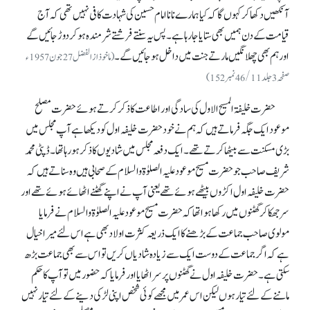
آنکھیں دکھا کر کہوں گا کہ کیا ہمارے نانا امام حسین کی شہادت کافی نہیں تھی کہ آج
قیامت کے دن ہمیں بھی ستایا جا رہا ہے۔ پس یہ سنتے فرشتے شرمندہ ہو کر دوڑ جائیں گے
اور ہم بھی چھلانگیں مارتے جنت میں داخل ہو جائیں گے۔
(ماخوذ از الفضل 27جون 1957ء
صفحہ 3جلد46/11نمبر152)
حضرت خلیفۃ المسیح الاول کی سادگی اور اطاعت کا ذکر کرتے ہوئے حضرت مصلح
موعود ایک جگہ فرماتے ہیں کہ ہم نے خود حضرت خلیفہ اول کو دیکھا ہے آپ مجلس میں
بڑی مسکنت سے بیٹھا کرتے تھے۔ ایک دفعہ مجلس میں شادیوں کا ذکر ہو رہا تھا۔ ڈپٹی محمد
شریف صاحب جو حضرت مسیح موعود علیہ الصلوٰۃ والسلام کے صحابی ہیں وہ سناتے ہیں کہ
حضرت خلیفہ اول اکڑوں بیٹھے ہوئے تھے یعنی آپ نے اپنے گھٹنے اٹھائے ہوئے تھے اور
سر جھکا کر گھٹنوں میں رکھا ہوا تھا کہ حضرت مسیح موعود علیہ الصلوٰۃ والسلام نے فرمایا
مولوی صاحب جماعت کے بڑھنے کا ایک ذریعہ کثرت اولاد بھی ہے اس لئے میرا خیال
ہے کہ اگر جماعت کے دوست ایک سے زیادہ شادیاں کریں تو اس سے بھی جماعت بڑھ
سکتی ہے۔ حضرت خلیفہ اول نے گھٹنوں پر سر اٹھایا اور فرمایا کہ حضور میں تو آپ کا حکم
ماننے کے لئے تیار ہوں لیکن اس عمر میں مجھے کوئی شخص اپنی لڑکی دینے کے لئے تیار نہیں