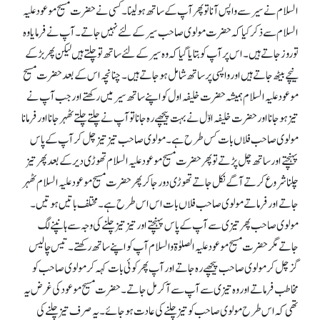
السلام نے سیر سے واپس آنا تو پھر آپ کے ساتھ ہو لینا۔ کسی نے حضرت مسیح موعود علیہ
السلام سے ذکر کیا کہ حضرت مولوی صاحب سیر کے لئے نہیں جاتے۔ آپ نے فرمایا وہ
تو روز جاتے ہیں۔ اس پر آپ کو بتایا گیا کہ وہ سیر کے لئے ساتھ تو چلتے ہیں لیکن پھر بڑ کے
نیچے بیٹھ جاتے ہیں اور واپسی پر ساتھ شامل ہو جاتے ہیں۔ چنانچہ اس کے بعد حضرت مسیح
موعود علیہ السلام ہمیشہ حضرت خلیفہ اول کو اپنے ساتھ سیر میں رکھتے اور جب آپ نے
تیز ہو جانا اور حضرت خلیفہ اوّل نے بہت پیچھے رہ جانا تو آپ نے چلتے چلتے ٹھہر جانا اور فرمانا
مولوی صاحب فلاں بات کس طرح ہے۔ مولوی صاحب تیز تیز چل کر آپ کے پاس
پہنچتے اور ساتھ چل پڑتے تو پھر حضرت مسیح موعود علیہ السلام تھوڑی دیر کے بعد پھر تیز
چلنا شروع کرتے آگے نکل جاتے تھوڑی دور جا کر پھر حضرت مسیح موعود علیہ السلام ٹھہر
جاتے اور فرماتے مولوی صاحب فلاں بات اس اس طرح ہے۔ مختلف باتیں ہوتیں۔
مولوی صاحب پھر تیزی سے آپ کے پاس پہنچتے اور تیز تیز چلنے کی وجہ سے ہانپنے لگ
جاتے مگر حضرت مسیح موعود علیہ الصلوٰۃ والسلام آپ کو اپنے ساتھ رکھتے۔ تیس چالیس
گز چل کر مولوی صاحب پیچھے رہ جاتے اور آپ پھر کوئی بات کہہ کر مولوی صاحب کو
مخاطب فرماتے اور وہ تیزی سے آپ سے آ کر مل جاتے۔ حضرت مسیح موعود کی غرض یہ
تھی کہ اس طرح مولوی صاحب کو تیز چلنے کی عادت ہو جائے۔ یہ صرف تیز چلنے کی