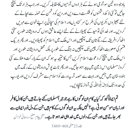
باوجود دو تین سو آدمی ہونےکےہزاروں آدمیوں کا مقابلہ کریں۔ اور جب ہزار تک پہنچ
جائیں تو کئی لاکھ دشمنوں کو شکست دے دیں اور دین کو دشمن کے حملہ سے بچانے کے
لئے بھیڑوں بکریوں کی طرح سرکٹا دیںاور اسلام کی سچائی پر اپنے خون سے مہریں
کردیں۔ اور خدا کی توحید کے پھیلانے کے لئے ایسے عاشق ہوں کہ درویشانہ طور پر سختی
اٹھاکر افریقہ کے ریگستان تک پہنچیں اور اس ملک میں اسلام کو پھیلا ویں۔ اور پھر ہریک
قسم کی صعوبت اٹھاکر چین تک پہنچیں نہ جنگ کے طور پر بلکہ محض درویشانہ طور پر اور
اس ملک میں پہنچ کر دعوتِ اسلام کریں جس کانتیجہ یہ ہو کہ ان کے بابرکت وعظ سے کئی
کروڑ مسلمان اس زمین میں پیدا ہو جائیں۔ اور پھر ٹاٹ پوش درویشوں کے رنگ میں
ہندوستان میں آئیں اور بہت سے حصہ آریہ ورت کو اسلام سے مشرف کر دیں اور یورپ
کی حدود تک
لَا اِلٰہَ اِلَّا اللّٰہ
کی آواز پہنچا ویں۔
تم ایماناً کہو کہ کیا یہ کام ان لوگوں کا ہے جو جبراً مسلمان کئے جاتے ہیں جن کادل کافر
اور زبان مومن ہوتی ہے؟ نہیں بلکہ یہ ان لوگوں کے کام ہیں جن کے دل نورِ ایمان سے
بھر جاتے ہیں اور جن کے دلوں میں خدا ہی خدا ہوتا ہے۔
‘‘
(پیغام صلح، روحانی خزائن
جلد23صفحہ 468-469)