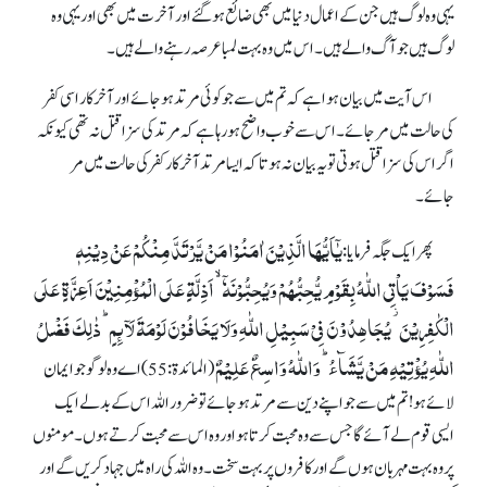
یہی وہ لوگ ہیں جن کے اعمال دنیا میں بھی ضائع ہو گئے اور آخرت میں بھی اور یہی وہ
لوگ ہیں جو آگ والے ہیں۔ اس میں وہ بہت لمبا عرصہ رہنے والے ہیں۔
اس آیت میں بیان ہوا ہے کہ تم میں سے جو کوئی مرتد ہو جائے اور آخر کار اسی کفر
کی حالت میں مر جائے۔اس سے خوب واضح ہو رہا ہے کہ مرتد کی سزا قتل نہ تھی کیونکہ
اگر اس کی سزاقتل ہوتی تو یہ بیان نہ ہوتا کہ ایسا مرتد آخر کار کفر کی حالت میں مر
جائے۔
یٰۤاَیُّہَا الَّذِیۡنَ اٰمَنُوۡا مَنۡ یَّرۡتَدَّ مِنۡکُمۡ عَنۡ دِیۡنِہٖ
پھر ایک جگہ فرمایا:
فَسَوۡفَ یَاۡتِی اللّٰہُ بِقَوۡمٍ یُّحِبُّہُمۡ وَیُحِبُّوۡنَہٗۤ ۙ اَذِلَّۃٍ عَلَی الۡمُؤۡمِنِیۡنَ اَعِزَّۃٍ عَلَی
الۡکٰفِرِیۡنَ ۫ یُجَاہِدُوۡنَ فِیۡ سَبِیۡلِ اللّٰہِ وَلَا یَخَافُوۡنَ لَوۡمَۃَ لَآئِمٍ ؕ ذٰلِکَ فَضۡلُ
اللّٰہِ یُؤۡتِیۡہِ مَنۡ یَّشَآءُ ؕ وَاللّٰہُ وَاسِعٌ عَلِیۡمٌ
(المائدۃ: 55)اے وہ لوگو جو ایمان
لائے ہو! تم میں سے جو اپنے دین سے مرتد ہو جائے تو ضرور اللہ اس کے بدلے ایک
ایسی قوم لے آئے گا جس سے وہ محبت کرتا ہو اور وہ اس سے محبت کرتے ہوں۔ مومنوں
پر وہ بہت مہربان ہوں گے اور کافروں پر بہت سخت۔ وہ اللہ کی راہ میں جہاد کریں گے اور