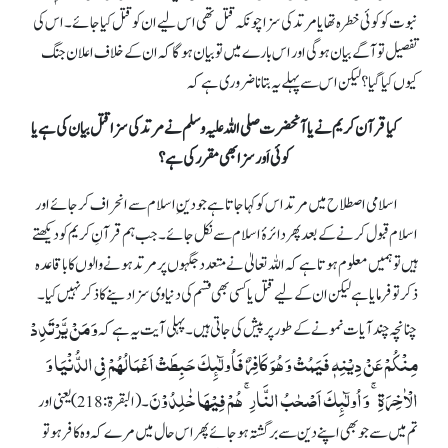
نبوت کو کوئی خطرہ تھا یا مرتد کی سزا چونکہ قتل تھی اس لیے ان کو قتل کیا جائے۔ اس کی
تفصیل توآگے بیان ہو گی اور اس بارے میں تو بیان ہو گا کہ ان کے خلاف اعلان جنگ
کیوں کیا گیا؟ لیکن اس سے پہلے یہ بتانا ضروری ہے کہ
کیا قرآن کریم نے یا آنحضرت صلی اللہ علیہ وسلم نے مرتد کی سزا قتل بیان کی ہے یا
کوئی اَور سزا بھی مقرر کی ہے؟
اسلامی اصطلاح میں مرتد اس کو کہا جاتا ہے جو دینِ اسلام سے انحراف کر جائے اور
اسلام قبول کرنے کے بعد پھر دائرۂ اسلام سے نکل جائے۔ جب ہم قرآنِ کریم کو دیکھتے
ہیں تو ہمیں معلوم ہوتا ہے کہ اللہ تعالیٰ نے متعدد جگہوں پر مرتد ہونے والوں کا باقاعدہ
ذکر تو فرمایا ہے لیکن ان کے لیے قتل یا کسی بھی قسم کی دنیاوی سزا دینے کا ذکر نہیں کیا۔
وَ مَنْ یَّرْتَدِدْ
چنانچہ چند آیات نمونے کے طور پر پیش کی جاتی ہیں۔ پہلی آیت یہ ہے کہ
مِنْکُمْ عَنْ دِیْنِہٖ فَیَمُتْ وَ ہُوَ کَافِرٌ فَاُولٰٓىِٕکَ حَبِطَتْ اَعْمَالُہُمْ فِی الدُّنْیَا وَ
الْاٰخِرَۃِۚ وَ اُولٰٓىِٕکَ اَصْحٰبُ النَّارِۚ ہُمْ فِیْہَا خٰلِدُوْنَ
۔
(البقرۃ:218)یعنی اور
تم میں سے جو بھی اپنے دین سے برگشتہ ہو جائے پھر اس حال میں مرے کہ وہ کافر ہو تو