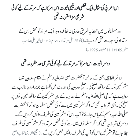
اس اعرابی کی مثال ایک قطعی اور یقینی ثبوت اس امر کا ہے کہ مرتد کے لیے کوئی
شرعی سزا مقرر نہ تھی
اور مسلمانوں میں قطعاً یہ طریق جاری نہ تھا کہ وہ ہر ایک مرتد کو محض اس کے
ارتداد کی وجہ سے قتل کر دیتے۔
(ماخوذ از قتل مرتد اور اسلام از مولوی شیر علی صاحب
صفحہ 109تا 111 مطبوعہ 1925ء)
دوسرا ثبوت اس امر کا کہ مرتد کے لیے کوئی شرعی حد مقرر نہ تھی
وہ شرائط ہیں جن کے ساتھ آنحضرت صلی اللہ علیہ وسلم نے مقام حدیبیہ میں
مشرکین مکہ کے ساتھ صلح کی۔ صلح حدیبیہ کی حدیث میں لکھا ہے جو براء بن عازب سے
روایت ہے کہ نبی صلی اللہ علیہ وسلم نے حدیبیہ کے دن مشرکین کے ساتھ تین باتوں پر
صلح کی۔ پہلی شرط یہ تھی کہ اگر مشرکین میں سے کوئی شخص مسلمان ہو کر آنحضرت
صلی اللہ علیہ وسلم کے پاس جائے تو آپ اس کو مشرکین کی طرف واپس کر دیں گے۔
دوسری شرط یہ تھی کہ اگر مسلمانوں میں سے کوئی شخص مرتد ہو کر مشرکین کی طرف
چلا جائے تو مشرکین اس کو آپ کی طرف واپس نہیں کریں گے۔
( صحیح البخاری کتاب الصلح