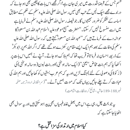
قسم جس کے قبضۂ قدرت میں میری جان ہے! اگر مجھے اس بات کا یقین بھی ہو جائے کہ
درندے مجھے اچک لیں گے تب بھی مَیں رسول اللہ صلی اللہ علیہ وسلم کے حکم کے مطابق
اسامہ کے لشکر کو ضرور بھیجوں گا۔ جو فیصلہ رسول اللہ صلی اللہ علیہ وسلم نے فرمایا ہے
میں اسے منسوخ نہیں کر سکتا۔‘‘ حضرت مسیح موعود علیہ السلام عبداللہ بن مسعودؓ کا
حوالہ دے کے فرماتے ہیں کہ ’’عبداللہ بن مسعود ؓکہتے ہیں کہ رسول اللہ صلی اللہ علیہ
وسلم کی وفات کے بعد ہم ایک ایسے مقام پر کھڑے ہو گئے تھے کہ اگر اللہ ہم پر ابوبکرؓ
کے ذریعہ احسان نہ فرماتا تو قریب تھا کہ ہم ہلاک ہو جاتے۔ آپؓ نے ہمیں اس بات پر
اکٹھا کیا کہ ہم بنت مخاض‘‘ یعنی ’’(ایک سالہ اونٹنی) اور بنت لبون (دو سالہ اونٹنی) کی
(زکوٰة کی وصولی کے لئے) جنگ لڑیں اور یہ کہ ہم عرب بستیوں کو کھا جائیں اور ہم اللہ کی
عبادت کرتے چلے جائیں یہاں تک کہ موت ہمیں آ لے۔‘‘
(سر الخلافہ اردو ترجمہ صفحہ
نمبر 189،188 حاشیہ، شائع کردہ نظارت اشاعت)
یہ جو بحث چل رہی ہے اس میں بعض غلط فہمیاں بھی پیدا ہو سکتی ہیں اور یہ سوال بھی
اٹھایا جا سکتا ہے کہ
کیا اسلام میں ارتداد کی سزا قتل ہے؟