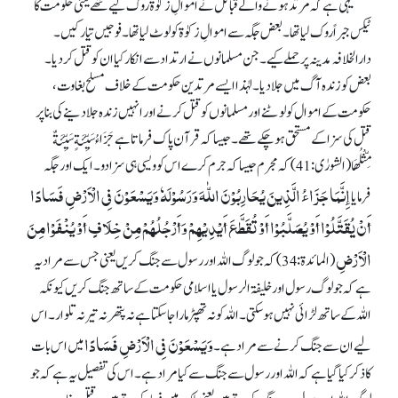
یہی ہے کہ مرتد ہونے والے قبائل نے اموالِ زکوٰة روک لیے تھے یعنی حکومت کا
ٹیکس جبراً روک لیا تھا۔ بعض جگہ سے اموالِ زکوٰة کو لوٹ لیا تھا۔ فوجیں تیار کیں۔
دارالخلافہ مدینہ پر حملے کیے۔ جن مسلمانوں نے ارتداد سے انکار کیا ان کو قتل کر دیا۔
بعض کو زندہ آگ میں جلا دیا۔ لہٰذا ایسے مرتدین حکومت کے خلاف مسلح بغاوت،
حکومت کے اموال کو لوٹنے اور مسلمانوں کو قتل کرنے اور انہیں زندہ جلا دینے کی بنا پر
قتل کی سزا کے مستحق ہو چکے تھے۔ جیسا کہ قرآن پاک فرماتا ہے
جَزَاءُ سَيِّئَةٍ سَيِّئَةٌ
مِّثْلُهَا
(الشورٰى:41) کہ مجرم جیسا کہ جرم کرے اس کو ویسی ہی سزا دو۔ ایک اور جگہ
إِنَّمَا جَزَاءُ الَّذِینَ یُحَارِبُوْنَ اللّٰہَ وَرَسُوْلَہٗ وَیَسْعَوْنَ فِی الْأَرْضِ فَسَادًا
فرمایا
أَنْ یُقَتَّلُوْا أَوْ یُصَلَّبُوْا أَوْ تُقَطَّعَ أَیْدِیْہِمْ وَأَرْجُلُہُمْ مِنْ خِلَافٍ أَوْ یُنْفَوْا مِنَ
الْأَرْضِ
(المائدة: 34)کہ جو لوگ اللہ اور رسول سے جنگ کریں یعنی جس سے مراد یہ
ہے کہ جو لوگ رسول اور خلیفۃ الرسول یا اسلامی حکومت کے ساتھ جنگ کریں کیونکہ
اللہ کے ساتھ لڑائی نہیں ہو سکتی۔ اللہ کو نہ تھپڑ مارا جا سکتا ہے نہ پتھر نہ تیر نہ تلوار۔ اس
وَیَسْعَوْنَ فِی الْأَرْضِ فَسَادًا
لیے ان سے جنگ کرنے سے مراد ہے۔
میں اس بات
کا ذکر کیا گیا ہے کہ اللہ اور رسول سے جنگ سے کیا مراد ہے۔ اس کی تفصیل یہ ہے کہ جو