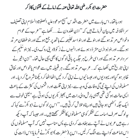
حضرت ابوبکر رضی اللہ تعالیٰ عنہ کے زمانے کے فتنوں کا ذکر
ہو رہا تھا۔ اس بارے میں حضرت اقدس مسیح موعود علیہ الصلوٰة والسلام اپنی تصنیف
سر الخلافہ میں بیان فرماتے ہیں کہ ’’ابن خلدون نے…… لکھا ہے ’’عرب کے عوام
وخواص مرتد ہو گئے اور بنو طَے اور بنو اسد طُلَیحہ کے ہاتھ پر جمع ہو گئے اور بنو غطفان مرتد
ہو گئے۔ اور بنو ہَوازَن متردّد ہوئے اور انہوں نے زکوٰة دینی روک دی۔ نیز بنو سُلَیم کے
سردار مرتد ہو گئے اور اسی طرح ہر جگہ پر باقی لوگوں کا بھی یہی حال تھا۔‘‘ ابنِ اثیر نے
اپنی تاریخ میں لکھا ہے کہ …عرب مرتد ہو گئے۔ ہر قبیلہ میں سے عوام یا خواص اور نفاق
ظاہر ہو گیا اور یہودیوں اور عیسائیوں نے اپنی گردنیں اٹھا اٹھا کر دیکھنا شروع کر دیا۔ اور
مسلمانوں کی اپنے نبیؐ کی وفات کی وجہ سے، نیز اپنی قلت اور دشمنوں کی کثرت کے باعث
ایسی حالت ہو گئی تھی جیسی بارش والی رات میں بھیڑ بکریوں کی ہوتی ہے‘‘ یعنی خوف سے
ایک جگہ اکٹھی ہو جاتی ہیں اور پناہ تلاش کرتی ہیں۔ ’’اس پر لوگوں نے ابوبکرؓ سے کہا کہ
یہ لوگ صرف اسامہ کے لشکر کو ہی مسلمانوں کا لشکر سمجھتے ہیں۔ اور جیسا کہ آپ دیکھ
رہے ہیں عربوں نے آپؓ سے بغاوت کر دی ہے پس مناسب نہیں کہ آپ مسلمانوں کی
اس جماعت کو اپنے سے الگ کر لیں۔ اس پر (حضرت) ابوبکرؓنے فرمایا: اس ذات کی