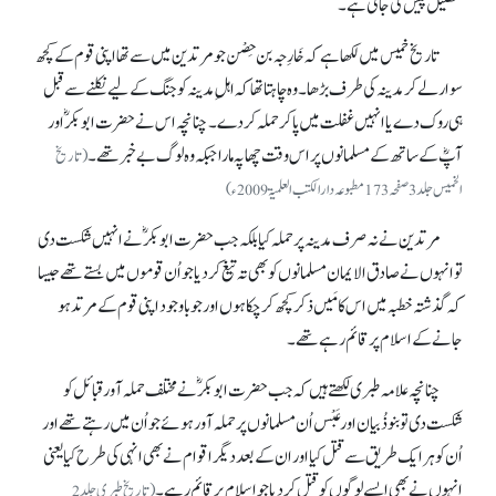
تفصیل پیش کی جاتی ہے۔
تاریخ خمیس میں لکھا ہے کہ خَارِجہ بن حِصْن جو مرتدین میں سے تھا اپنی قوم کے کچھ
سوار لے کر مدینہ کی طرف بڑھا۔ وہ چاہتا تھا کہ اہلِ مدینہ کو جنگ کے لیے نکلنے سے قبل
ہی روک دے یا انہیں غفلت میں پا کر حملہ کر دے۔ چنانچہ اس نے حضرت ابوبکرؓ اور
آپؓ کے ساتھ کے مسلمانوں پر اس وقت چھاپہ مارا جبکہ وہ لوگ بےخبر تھے۔
(تاریخ
الخمیس جلد3صفحہ173 مطبوعہ دارالکتب العلمیۃ2009ء)
مرتدین نے نہ صرف مدینہ پر حملہ کیا بلکہ جب حضرت ابوبکرؓ نے انہیں شکست دی
تو انہوں نے صادق الایمان مسلمانوں کو بھی تہ تیغ کر دیا جو اُن قوموں میں بستے تھے جیسا
کہ گذشتہ خطبہ میں اس کا مَیں ذکر کچھ کر چکا ہوں اور جو باوجود اپنی قوم کے مرتد ہو
جانے کے اسلام پر قائم رہے تھے۔
چنانچہ علامہ طبری لکھتے ہیں کہ جب حضرت ابوبکرؓ نے مختلف حملہ آور قبائل کو
شکست دی تو بنوذُبیان اور عَبْس اُن مسلمانوں پر حملہ آور ہوئے جو اُن میں رہتے تھے اور
اُن کو ہر ایک طریق سے قتل کیا اور ان کے بعد دیگر اقوا م نے بھی انہی کی طرح کیا یعنی
انہوں نے بھی ایسے لوگوں کو قتل کر دیا جو اسلام پر قائم رہے۔
(تاریخ طبری جلد2