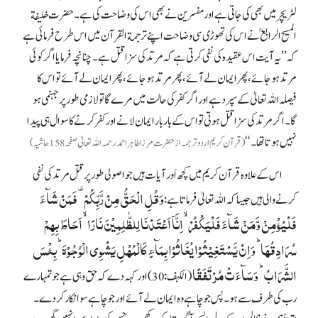
لٹریچر میں بھی کی جاتی ہے اور مفسرین نے بھی اس کی وضاحت کی ہے۔ حضرت خلیفة
المسیح الرابعؒ نے اس کی تھوڑی سی وضاحت اپنے ترجمة القرآن میں اس طرح فرمائی ہے
کہ ’’یہ آیت اس عقیدہ کی نفی کرتی ہے کہ مرتد کی سزا قتل ہے۔ چنانچہ فرمایا اگر کوئی
مرتد ہو جائے، پھر ایمان لے آئے، پھر مرتد ہو جائے، پھر ایمان لے آئے تو اس کا
فیصلہ اللہ تعالیٰ کے سپرد ہے اور اگر کفر کی حالت میں مرے گا تو لازمی طور پر جہنمی ہو
گا۔ اگر مرتد کی سزا قتل ہوتی تو اس کے باربار ایمان لانے اور کفر کرنے کا سوال ہی پیدا
نہیں ہوتا تھا۔‘‘
(قرآن کریم اردو ترجمہ از حضرت مرزا طاہر احمد رحمہ اللہ تعالیٰ صفحہ 158 حاشیہ)
اس کے علاوہ قرآن کریم میں کچھ اَور آیات ہیں جو اصولی طور پر قتل مرتد کی نفی
وَقُلِ الۡحَقُّ مِنۡ رَّبِّکُمۡ ۟ فَمَنۡ شَآءَ
کرنے والی ہیں جیساکہ اللہ تعالیٰ فرماتا ہے:
فَلۡیُؤۡمِنۡ وَّمَنۡ شَآءَ فَلۡیَکۡفُرۡ ۙ اِنَّاۤ اَعۡتَدۡنَا لِلظّٰلِمِیۡنَ نَارًا ۙ اَحَاطَ بِہِمۡ
سُرَادِقُہَا ؕ وَاِنۡ یَّسۡتَغِیۡثُوۡا یُغَاثُوۡا بِمَآءٍ کَالۡمُہۡلِ یَشۡوِی الۡوُجُوۡہَ ؕ بِئۡسَ
الشَّرَابُ ؕ وَسَآءَتۡ مُرۡتَفَقًا
(الکہف :30)اور کہہ دے کہ حق وہی ہے جو تمہارے
رب کی طرف سے ہو۔ پس جو چاہے وہ ایمان لے آئے اور جو چاہے سو انکار کر دے۔