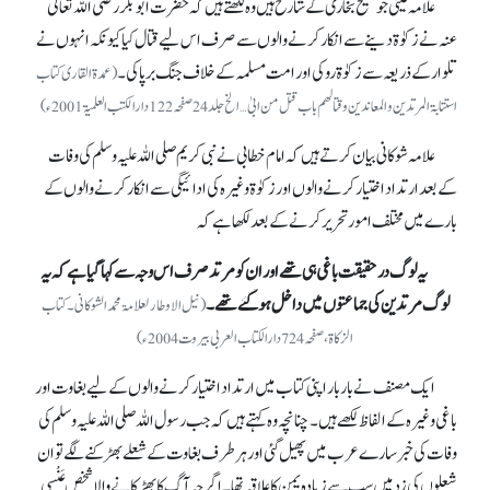
علامہ عینی جو صحیح بخاری کے شارح ہیں وہ لکھتے ہیں کہ حضرت ابوبکر رضی اللہ تعالیٰ
عنہ نے زکوٰة دینے سے انکار کرنے والوں سے صرف اس لیے قتال کیا کیونکہ انہوں نے
تلوار کے ذریعہ سے زکوٰة روکی اور امت مسلمہ کے خلاف جنگ برپا کی۔
(عمدۃ القاری کتاب
استتابۃ المرتدین و المعاندین و قتالھم باب قتل من ابیٰ …الخ جلد 24 صفحہ 122 دارالکتب العلمیۃ 2001ء)
علامہ شوکانی بیان کرتے ہیں کہ امام خطابی نے نبی کریم صلی اللہ علیہ وسلم کی وفات
کے بعدارتداد اختیار کرنے والوں اور زکوٰة وغیرہ کی ادائیگی سے انکار کرنے والوں کے
بارے میں مختلف امور تحریر کرنے کے بعد لکھا ہے کہ
یہ لوگ درحقیقت باغی ہی تھے اور ان کو مرتد صرف اس وجہ سے کہا گیا ہے کہ یہ
لوگ مرتدین کی جماعتوں میں داخل ہو گئے تھے۔
(نیل الاوطار لعلامۃ محمد الشوکانی۔کتاب
الزکاۃ، صفحہ724 دارالکتاب العربی بیروت2004ء)
ایک مصنف نے بار بار اپنی کتاب میں ارتداد اختیار کرنے والوں کے لیے بغاوت اور
باغی وغیرہ کے الفاظ لکھے ہیں۔ چنانچہ وہ کہتے ہیں کہ جب رسول اللہ صلی اللہ علیہ وسلم کی
وفات کی خبر سارے عرب میں پھیل گئی اور ہر طرف بغاوت کے شعلے بھڑکنے لگے تو ان
شعلوں کی زد میں سب سے زیادہ یمن کا علاقہ تھا۔ اگرچہ آگ کا بھڑکانے والا شخص عَنْسِی