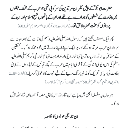
حضرت ابوبکرؓ کے پیش نظر ان مرتدین کی سرکوبی تھی جو عرب کے مختلف خِطّوں
میں بغاوت کے شعلوں کو ہوا دے رہے تھے اور ان کے ہاتھوں شمع اسلام اور ان کے
پروانوں کو سخت خطرہ لاحق تھا۔
(ماخوذ از سیدنا ابوبکرؓ از ابوالنصر مترجم صفحہ 603)
پھر ایک مصنف لکھتے ہیں کہ رسول اللہ صلی اللہ علیہ وسلم کی وفات کے بعد بہت سے
سردارانِ عرب مرتد ہو گئے اور ہر ایک اپنے اپنے علاقے میں خود مختار ہو گیا۔ محققین
کے مطابق یہ ارتداد زیادہ تر سیاسی تھا۔ دینی ارتداد بہت ہی کم تھا۔ نبی کریم صلی اللہ علیہ
وسلم کی اس دنیوی زندگی کے آخری ایام میں عرب کے کچھ قبائل کے لیڈروں نے اپنی
بغاوت کی سیاسی تحریک کو مذہبی رنگ دینے کے لیے نبوت کا دعویٰ کر دیا۔
(ماخوذ از خلفائے
راشدین از حکیم محمود ظفر صفحہ58مطبوعہ تخلیقات اکرم آرکیڈ لاہور)
بہرحال یہ سلسلہ ابھی چل رہا ہے ان شاء اللہ اس کا بقیہ حصہ آئندہ ان شاء اللہ پیش
ہو گا۔
ان تاریخی حوالوں کا خلاصہ