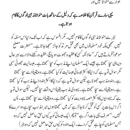
تلوار سے منوانا نہیں اور
یہی سارے قرآن کا خلاصہ ہے کہ دلیل کے ساتھ بات منوانا مذہبی لوگوں کا کام
ہوتا ہے۔
جبر سے منوانا مذہبی لوگوں کا کام نہیں ۔مگر افسوس ہے کہ اب تک دنیا اس مسئلہ کو
نہیں سمجھی بلکہ خود مسلمانوں میں بھی قتل مرتد کو جائز سمجھا جاتا ہے۔‘‘ حضرت مصلح
موعود ؓفرماتے ہیں کہ ’’حالانکہ کسی کا عقیدہ جھوٹ ہو یا سچ، عقیدہ رکھنے والا اسے بہرحال
ویسا ہی سچا سمجھتا ہے جیسے ایک مسلمان اپنے مذہب کو سچا سمجھتا ہے۔ عیسائیت جھوٹی سہی
مگر سوال تو یہ ہے کہ دنیا کا اکثر عیسائی عیسائیت کو کیا سمجھتا ہے۔وہ یقیناً اسے سچا سمجھتا
ہے۔ ہندو مذہب جھوٹا ہے لیکن سوال تو یہ ہے کہ دنیا کا اکثر ہندو اپنے مذہب کو کیا سمجھتا
ہے۔ وہ یقیناً اسے سچا سمجھتا ہے۔ یہودی مذہب یقیناً اس وقت سچا نہیں۔ لیکن سوال تو یہ
ہے کہ یہودیوں کا اکثر حصہ یہودیت کو کیا سمجھتا ہے۔ وہ یقیناً اسے سچا سمجھتا ہے۔ پس
اگر اِس بات پر کسی کو قتل کرنا جائز ہے کہ میں سمجھتا ہوں میرا مذہب سچا ہے دوسرے کا
نہیں۔‘‘ صرف یہی بات اگر ہے ’’تو پھر ایک عیسائی کو یہ کیوں حق حاصل نہیں کہ وہ
جس مسلمان کو چاہے قتل کر دے۔ ایک ہندو کو کیوں حق حاصل نہیں کہ وہ جبراً