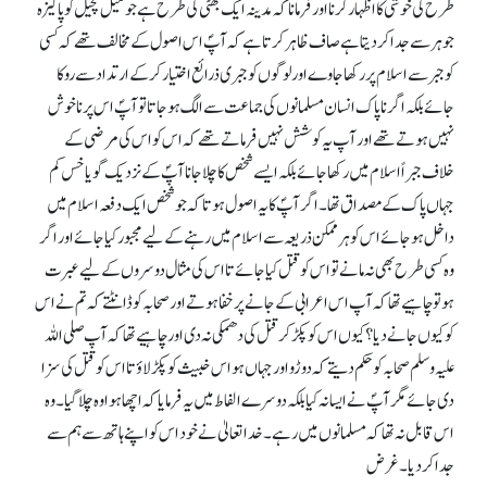
طرح کی خوشی کا اظہار کرنا اور فرمانا کہ مدینہ ایک بھٹی کی طرح ہے جو میل کچیل کو پاکیزہ
جوہر سے جدا کر دیتا ہے صاف ظاہر کرتا ہے کہ آپؐ اس اصول کے مخالف تھے کہ کسی
کو جبر سے اسلام پر رکھا جاوے اور لوگوں کو جبری ذرائع اختیار کر کے ارتداد سے روکا
جائے بلکہ اگر ناپاک انسان مسلمانوں کی جماعت سے الگ ہو جاتا تو آپؐ اس پر ناخوش
نہیں ہوتے تھے اور آپ یہ کوشش نہیں فرماتے تھے کہ اس کو اس کی مرضی کے
خلاف جبراً اسلام میں رکھا جائے بلکہ ایسے شخص کا چلا جانا آپؐ کے نزدیک گویا خس کم
جہاں پاک کے مصداق تھا۔ اگر آپؐ کا یہ اصول ہوتا کہ جو شخص ایک دفعہ اسلام میں
داخل ہو جائے اس کو ہر ممکن ذریعہ سے اسلام میں رہنے کے لیے مجبور کیا جائے اور اگر
وہ کسی طرح بھی نہ مانے تو اس کو قتل کیا جائے تا اس کی مثال دوسروں کے لیے عبرت
ہو تو چاہیے تھا کہ آپ اس اعرابی کے جانے پر خفا ہوتے اور صحابہ کو ڈانٹتے کہ تم نے اس
کو کیوں جانے دیا؟ کیوں اس کو پکڑ کر قتل کی دھمکی نہ دی اور چاہیے تھا کہ آپ صلی اللہ
علیہ وسلم صحابہ کو حکم دیتے کہ دوڑو اور جہاں ہو اس خبیث کو پکڑ لاؤ تا اس کو قتل کی سزا
دی جائے مگر آپؐ نے ایسا نہ کیا بلکہ دوسرے الفاط میں یہ فرمایا کہ اچھا ہوا وہ چلا گیا۔ وہ
اس قابل نہ تھا کہ مسلمانوں میں رہے۔ خدا تعالیٰ نے خود اس کو اپنے ہاتھ سے ہم سے
جدا کر دیا۔ غرض