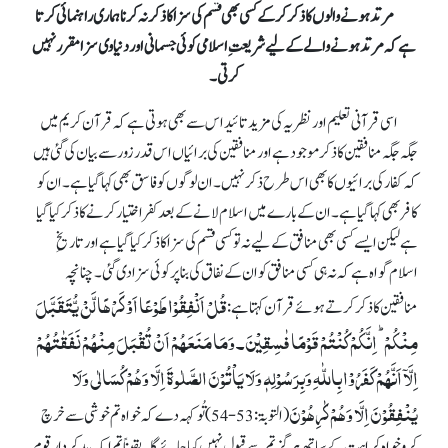
مرتد ہونے والوں کا ذکر کر کے کسی بھی قسم کی سزا کا ذکر نہ کرنا ہماری راہنمائی کرتا
ہے کہ مرتد ہونے والے کے لیے شریعتِ اسلامی کوئی جسمانی اور دنیاوی سزا مقرر نہیں
کرتی۔
اسی قرآنی تعلیم اور نظریہ کی مزید تائید اس سے بھی ہوتی ہے کہ قرآن کریم میں
جگہ جگہ منافقین کا ذکر موجود ہے اور منافقین کی برائیاں اس قدر زور سے بیان کی گئی ہیں
کہ کفار کی برائیوں کا بھی اس طرح ذکر نہیں۔ ان لوگوں کو فاسق بھی کہا گیا ہے۔ ان کو
کافر بھی کہا گیا ہے۔ ان کے بارے میں اسلام لانے کے بعد کفر اختیار کرنے کا ذکر کیا گیا
ہے لیکن ایسے کسی بھی منافق کے لیے نہ تو کسی قسم کی سزا کا ذکر کیا گیا ہے اور تاریخِ
اسلام گواہ ہے کہ نہ ہی کسی منافق کو ان کے نفاق کی بنا پر کوئی سزا دی گئی۔ چنانچہ
قُلۡ اَنۡفِقُوۡا طَوۡعًا اَوۡ کَرۡہًا لَّنۡ یُّتَقَبَّلَ
منافقین کا ذکر کرتے ہوئے قرآن کہتا ہے:
مِنۡکُمۡ ؕ اِنَّکُمۡ کُنۡتُمۡ قَوۡمًا فٰسِقِیۡنَ۔ وَمَا مَنَعَہُمۡ اَنۡ تُقۡبَلَ مِنۡہُمۡ نَفَقٰتُہُمۡ
اِلَّاۤ اَنَّہُمۡ کَفَرُوۡا بِاللّٰہِ وَبِرَسُوۡلِہٖ وَلَا یَاۡتُوۡنَ الصَّلٰوۃَ اِلَّا وَہُمۡ کُسَالٰی وَلَا
یُنۡفِقُوۡنَ اِلَّا وَہُمۡ کٰرِہُوۡنَ
(التوبۃ:53-54)تُو کہہ دے کہ خواہ تم خوشی سے خرچ
کرو خواہ کراہت کے ساتھ ہرگز تم سے قبول نہیں کیا جائے گا۔ یقیناً تم ایک بدکردار قوم