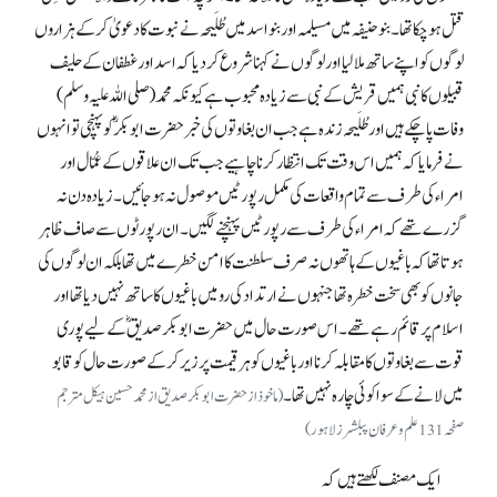
قتل ہو چکا تھا۔ بنو حنیفہ میں مسیلمہ اور بنو اسد میں طُلَیحہ نے نبوت کا دعویٰ کر کے ہزاروں
لوگوں کو اپنے ساتھ ملا لیا اور لوگوں نے کہنا شروع کر دیا کہ اسد اور غطفان کے حلیف
قبیلوں کا نبی ہمیں قریش کے نبی سے زیادہ محبوب ہے کیونکہ محمد (صلی اللہ علیہ وسلم)
وفات پا چکے ہیں اور طُلَیحہ زندہ ہے جب ان بغاوتوں کی خبر حضرت ابوبکرؓ کو پہنچی تو انہوں
نے فرمایا کہ ہمیں اس وقت تک انتظار کرنا چاہیے جب تک ان علاقوں کے عُمّال اور
امراء کی طرف سے تمام واقعات کی مکمل رپورٹیں موصول نہ ہو جائیں۔ زیادہ دن نہ
گزرے تھے کہ امراء کی طرف سے رپورٹیں پہنچنے لگیں۔ ان رپورٹوں سے صاف ظاہر
ہوتا تھا کہ باغیوں کے ہاتھوں نہ صرف سلطنت کا امن خطرے میں تھا بلکہ ان لوگوں کی
جانوں کو بھی سخت خطرہ تھا جنہوں نے ارتداد کی رو میں باغیوں کا ساتھ نہیں دیا تھا اور
اسلام پر قائم رہے تھے۔ اس صورت حال میں حضرت ابوبکر صدیقؓ کے لیے پوری
قوت سے بغاوتوں کا مقابلہ کرنا اور باغیوں کو ہر قیمت پر زیر کر کے صورت حال کو قابو
میں لانے کے سوا کوئی چارہ نہیں تھا۔
(ماخوذ از حضرت ابوبکر صدیق از محمد حسین ہیکل مترجم
صفحہ 131 علم و عرفان پبلشرز لاہور)
ایک مصنف لکھتے ہیں کہ