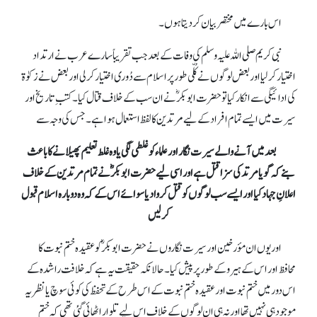
اس بارے میں مختصر بیان کر دیتا ہوں۔
نبی کریم صلی اللہ علیہ وسلم کی وفات کے بعد جب تقریباً سارے عرب نے ارتداد
اختیار کر لیا اور بعض لوگوں نے کُلّی طور پر اسلام سے دُوری اختیار کر لی اور بعض نے زکوٰة
کی ادائیگی سے انکار کیا تو حضرت ابوبکرؓنے ان سب کے خلاف قتال کیا۔ کتبِ تاریخ اور
سیرت میں ایسے تمام افراد کے لیے مرتدین کا لفظ استعمال ہوا ہے۔ جس کی وجہ سے
بعد میں آنے والے سیرت نگار اور علماء کو غلطی لگی یا وہ غلط تعلیم پھیلانے کا باعث
بنے کہ گویا مرتد کی سزا قتل ہے اور اسی لیے حضرت ابوبکرؓنے تمام مرتدین کے خلاف
اعلانِ جہاد کیا اور ایسے سب لوگوں کو قتل کروا دیا سوائے اس کے کہ وہ دوبارہ اسلام قبول
کر لیں
اور یوں ان مؤرخین اور سیرت نگاروں نے حضرت ابوبکرؓکو عقیدہ ختم نبوت کا
محافظ اور اس کے ہیرو کے طور پر پیش کیا۔ حالانکہ حقیقت یہ ہے کہ خلافت راشدہ کے
اس دور میں ختم نبوت اور عقیدہ ختم نبوت کے اس طرح کے تحفظ کی کوئی سوچ یا نظریہ
موجود ہی نہیں تھا اور نہ ہی ان لوگوں کے خلاف اس لیے تلوار اٹھائی گئی تھی کہ ختمِ