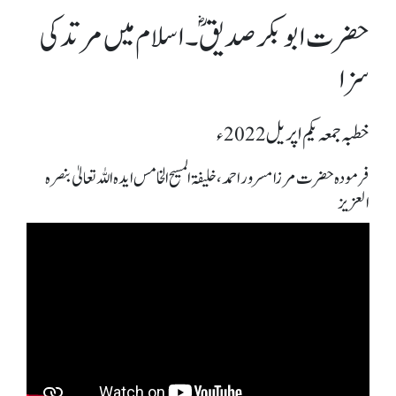
حضرت ابوبکر صدیقؓ۔ اسلام میں مرتد کی
سزا
خطبہ جمعہ یکم اپریل 2022ء
فرمودہ حضرت مرزا مسرور احمد، خلیفۃ المسیح الخامس ایدہ اللہ تعالیٰ بنصرہ
العزیز