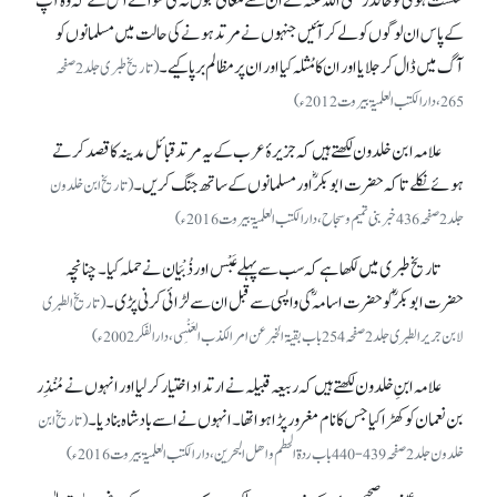
شکست ہوئی تو خالد رضی اللہ عنہ نے ان سے معافی قبول نہ کی سوائے اس کے کہ وہ آپ
کے پاس ان لوگوں کو لے کر آئیں جنہوں نے مرتد ہونے کی حالت میں مسلمانوں کو
آگ میں ڈال کر جلایا اور ان کا مُثلہ کیا اور ان پر مظالم برپا کیے۔
(تاریخ طبری جلد2 صفحہ
265، دارالکتب العلمیۃ بیروت 2012ء)
علامہ ابن خلدون لکھتے ہیں کہ جزیرۂ عرب کے یہ مرتد قبائل مدینہ کا قصد کرتے
ہوئے نکلے تاکہ حضرت ابوبکرؓ اور مسلمانوں کے ساتھ جنگ کریں۔
(تاریخ ابن خلدون
جلد 2 صفحہ 436 خبر بنی تمیم و سجاح، دارالکتب العلمیۃ بیروت 2016ء)
تاریخ طبری میں لکھا ہے کہ سب سے پہلے عَبْس اور ذُبْیَان نے حملہ کیا۔ چنانچہ
حضرت ابوبکرؓکو حضرت اسامہؓ کی واپسی سے قبل ان سے لڑائی کرنی پڑی۔
(تاریخ الطبری
لابن جریر الطبری جلد 2 صفحہ 254 باب بقیۃ الخبر عن امر الکذب العَنْسِی ، دارالفکر 2002ء)
علامہ ابنِ خلدون لکھتے ہیں کہ ربیعہ قبیلہ نے ارتداد اختیار کر لیا اور انہوں نے مُنْذِر
بن نعمان کو کھڑا کیا جس کا نام مغرور پڑا ہوا تھا۔ انہوں نے اسے بادشاہ بنا دیا۔
(تاریخ ابن
خلدون جلد 2 صفحہ 439-440 باب ردة الحطم و اھل البحرین، دار الکتب العلمیۃ بیروت 2016ء)