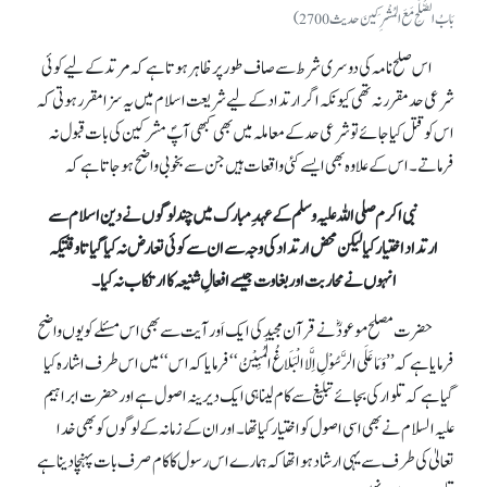
بَابُ الصُّلْحِ مَعَ المُشْرِكِينَ حدیث 2700)
اس صلح نامہ کی دوسری شرط سے صاف طور پر ظاہر ہوتا ہے کہ مرتد کے لیے کوئی
شرعی حد مقرر نہ تھی کیونکہ اگر ارتداد کے لیے شریعت اسلام میں یہ سزا مقرر ہوتی کہ
اس کو قتل کیا جائے تو شرعی حد کے معاملہ میں بھی کبھی آپؐ مشرکین کی بات قبول نہ
فرماتے۔ اس کے علاوہ بھی ایسے کئی واقعات ہیں جن سے بخوبی واضح ہو جاتا ہے کہ
نبی اکرم صلی اللہ علیہ وسلم کے عہد ِمبارک میں چند لوگوں نے دین اسلام سے
ارتداد اختیار کیا لیکن محض ارتداد کی وجہ سے ان سے کوئی تعارض نہ کیا گیا تاوقتیکہ
انہوں نے محاربت اور بغاوت جیسے افعالِ شنیعہ کا ارتکاب نہ کیا۔
حضرت مصلح موعودؓ نے قرآن مجید کی ایک اَور آیت سے بھی اس مسئلے کو یوں واضح
فرمایا ہے کہ ’’
وَمَاعَلَی الرَّسُوْلِ اِلَّاالْبَلَاغُ الْمُبِیْنُ
‘‘فرمایا کہ اس ‘‘میں اس طرف اشارہ کیا
گیا ہے کہ تلوار کی بجائے تبلیغ سے کام لینا ہی ایک دیرینہ اصول ہے اور حضرت ابراہیم
علیہ السلام نے بھی اسی اصول کو اختیار کیا تھا۔ اور ان کے زمانہ کے لوگوں کو بھی خدا
تعالیٰ کی طرف سے یہی ارشاد ہوا تھا کہ ہمارے اس رسول کا کام صرف بات پہنچا دینا ہے