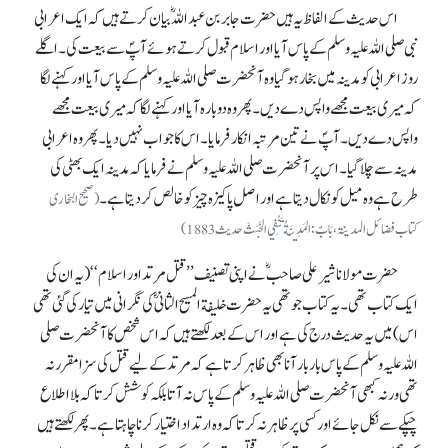
اس حدیث کے الفاظ یہ ہیں حضرت جابر بن عبداللہؓ بیان کرتے ہیں کہ ایک اعرابی
نبی صلی اللہ علیہ وسلم کے پاس آیا اور اسلام قبول کرتے ہوئے آپؐ سے بیعت کی۔ اگلے
روز اعرابی کو مدینہ میں بخار ہو گیا وہ آنحضرت صلی اللہ علیہ وسلم کے پاس آیا اور کہنے لگا
کہ میری بیعت مجھے واپس دے دیں۔ پھر وہ دوبارہ آیا اور کہنے لگا کہ میری بیعت مجھے
واپس دے دیں۔ آپؐ نے تین مرتبہ انکار فرمایا۔ اس کا جواب نہیں دیا۔ پھر وہ اعرابی
مدینہ سے چلا گیا۔ اس پر آنحضرت صلی اللہ علیہ وسلم نے فرمایا کہ مدینہ ایک بھٹی کی
طرح ہے وہ میل کو نکال دیتا ہے اور اصل پاکیزہ چیز کو خالص کر دیتا ہے۔
(صحیح البخاری
کتاب فضائل المدینۃ، بَابٌ: المَدِينَةُ تَنْفِي الخَبَثَ حدیث1883)
حضرت مولانا شیر علی صاحبؓ نے اپنی تصنیف ’’قتل مرتد اور اسلام‘‘ (یہ ان کی
ایک کتاب تھی۔ یہ کتاب جو تھی یہ حضرت خلیفة المسیح الثانی ؓکی نگرانی میں تیار کی گئی تھی
اس) میں یہ حدیث درج کی ہے اور اس کے بعد لکھتے ہیں کہ اس شخص کا آنحضرت صلی
اللہ علیہ وسلم کے پاس بار بار آنا بھی ظاہر کرتا ہے کہ مرتد کے لیے قتل کی سزا مقرر نہ
تھی ورنہ کبھی آنحضرت صلی اللہ علیہ وسلم کے پاس نہ آتا بلکہ کوشش کرتا کہ بلااطلاع
چپکے سے نکل جائے اور کسی پر ظاہر نہ کرتا کہ وہ ارتداد اختیار کرنا چاہتا ہے۔ پھر لکھتے ہیں