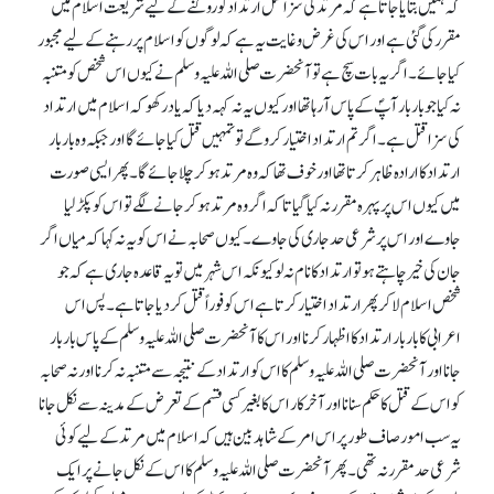
کہ ہمیں بتایا جاتا ہے کہ مرتد کی سزا قتل ارتداد کو روکنے کے لیے شریعت اسلام میں
مقرر کی گئی ہے اور اس کی غرض و غایت یہ ہے کہ لوگوں کو اسلام پر رہنے کے لیے مجبور
کیا جائے۔ اگر یہ بات سچ ہے تو آنحضرت صلی اللہ علیہ وسلم نے کیوں اس شخص کو متنبہ
نہ کیا جو بار بار آپؐ کے پاس آ رہا تھا اور کیوں یہ نہ کہہ دیا کہ یاد رکھو کہ اسلام میں ارتداد
کی سزا قتل ہے۔ اگر تم ارتداد اختیار کرو گے تو تمہیں قتل کیاجائے گا اور جبکہ وہ بار بار
ارتداد کا ارادہ ظاہر کرتا تھا اور خوف تھا کہ وہ مرتد ہو کر چلا جائے گا۔ پھر ایسی صورت
میں کیوں اس پر پہرہ مقرر نہ کیا گیا تا کہ اگر وہ مرتد ہو کر جانے لگے تو اس کو پکڑ لیا
جاوے اور اس پر شرعی حد جاری کی جاوے۔ کیوں صحابہ نے اس کو یہ نہ کہا کہ میاں اگر
جان کی خیر چاہتے ہو تو ارتداد کا نام نہ لو کیونکہ اس شہر میں تو یہ قاعدہ جاری ہے کہ جو
شخص اسلام لا کر پھر ارتداد اختیار کرتا ہے اس کو فوراً قتل کر دیا جاتا ہے۔ پس اس
اعرابی کا بار بار ارتداد کا اظہار کرنا اور اس کا آنحضرت صلی اللہ علیہ وسلم کے پاس بار بار
جانا اور آنحضرت صلی اللہ علیہ وسلم کا اس کو ارتداد کے نتیجہ سے متنبہ نہ کرنا اور نہ صحابہ
کو اس کے قتل کا حکم سنانا اور آخر کار اس کا بغیر کسی قسم کے تعرض کے مدینہ سے نکل جانا
یہ سب امور صاف طور پر اس امر کے شاہد بین ہیں کہ اسلام میں مرتد کے لیے کوئی
شرعی حد مقرر نہ تھی۔ پھر آنحضرت صلی اللہ علیہ وسلم کا اس کے نکل جانے پر ایک