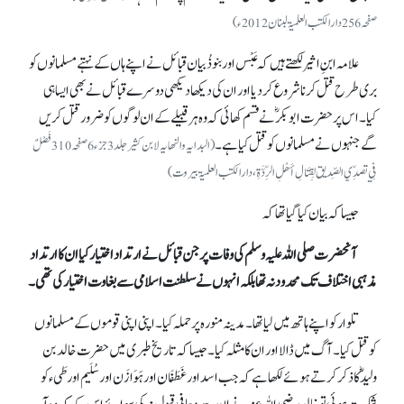
صفحہ256 دارالکتب العلمیۃ لبنان2012ء)
علامہ ابنِ اثیرلکھتے ہیں کہ عَبْس اوربنو ذُبیان قبائل نے اپنے ہاں کے نہتے مسلمانوں کو
بری طرح قتل کرنا شروع کر دیا اور ان کی دیکھا دیکھی دوسرے قبائل نے بھی ایسا ہی
کیا۔ اس پر حضرت ابوبکرؓ نے قسم کھائی کہ وہ ہر قبیلے کے ان لوگوں کو ضرور قتل کریں
گے جنہوں نے مسلمانوں کو قتل کیا ہے۔
(البدایہ والنھایہ لابن کثیر جلد3 جزء 6 صفحہ 310 فَصْلٌ
فِي تصدِّي الصِّديق لِقِتَالِ أَهْلِ الرِّدَّةِ ، دارالکتب العلمیۃ بیروت)
جیساکہ بیان کیا گیا تھا کہ
آنحضرت صلی اللہ علیہ وسلم کی وفات پر جن قبائل نے ارتداد اختیار کیا ان کا ارتداد
مذہبی اختلاف تک محدود نہ تھا بلکہ انہوں نے سلطنت اسلامی سے بغاوت اختیار کی تھی۔
تلوار کو اپنے ہاتھ میں لیا تھا۔ مدینہ منورہ پر حملہ کیا۔ اپنی اپنی قوموں کے مسلمانوں
کو قتل کیا۔ آگ میں ڈالا اور ان کا مثلہ کیا۔ جیساکہ تاریخ طبری میں حضرت خالد بن
ولیدؓ کا ذکر کرتے ہوئے لکھا ہے کہ جب اسد اور غَطَفَان اور ہَوَازَن اور سُلَیم اور طَیء کو