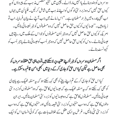
دوسروں کو ہندو بنا لے یا انہیں مار ڈالے۔ چین میں کنفیوشس مذہب کے پیروؤں کو یہ
کیوں حق نہیں کہ وہ زبردستی لوگوں کو اپنے مذہب میں شامل کر لیں۔ فلپائن میں جہاں
اب بھی پندرہ بیس ہزار مسلمان ہے۔‘‘ اس زمانے میں جب آپؓ نے بیان فرمایا۔ اب تو
زیادہ ہیں۔ ’’عیسائیوں کو کیوں حق حاصل نہیں کہ وہ مسلمانوں کو جبراً عیسائی بنا لیں۔
امریکہ کو کیوں حق حاصل نہیں کہ وہ جبراً ان مسلمانوں کو جو اس کے ملک میں رہتے ہیں
عیسائی بنا لے۔ روس کو کیوں حق حاصل نہیں کہ وہ جبراً سب کو عیسائی بنا لے یا جبراً سب کو
کمیونسٹ بنا لے۔
اگر مسلمان دوسروں کو جبراً اپنے عقیدہ پر لا سکتے ہیں تو ویسا ہی حق عقلاً دوسروں کو
بھی حاصل ہے لیکن کیا اس حق کو جاری کر کے دنیا میں کبھی امن قائم رہ سکتا ہے۔
کیا اس حق کو جاری کر کے تم اپنے بیٹے کو بھی کہہ سکتے ہو کہ یہ مسئلہ ٹھیک ہے یا بیوی
کو بھی کہہ سکتے ہو کہ یہ مسئلہ ٹھیک ہے کہ عیسائیوں کا حق ہے کہ وہ مسلمانوں کو زبردستی
عیسائی بنا لیں۔ مسلمانوں کا حق ہے کہ وہ عیسائیوں کو زبردستی مسلمان بنا لیں۔ ایران
والوں کا حق ہے کہ وہ سب حنفیوں کو زبردستی شیعہ بنا لیں اور حنفیوں کا حق ہے کہ وہ سب
کو زبردستی سنّی بنا لیں۔ غرض یہ ایسی عقل کے خلاف بات ہے کہ کوئی انسان اس کو ایک