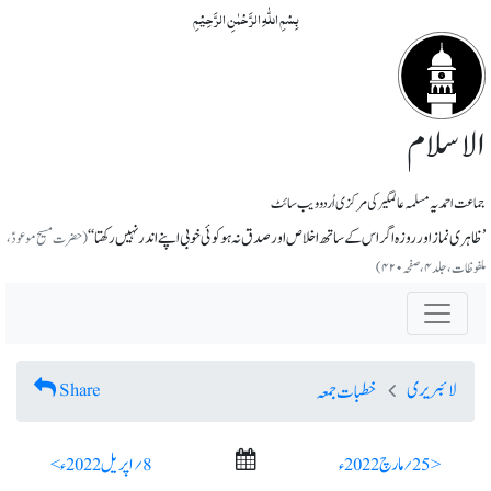
بِسۡمِ اللّٰہِ الرَّحۡمٰنِ الرَّحِیۡمِ
الاسلام
جماعت احمدیہ مسلمہ عالمگیر کی مرکزی اُردو ویب سائٹ
’ظاہری نماز اور روزہ اگر اس کے ساتھ اخلاص اور صدق نہ ہو کوئی خوبی اپنے اندر نہیں رکھتا‘‘
(حضرت مسیح موعودؑ،
ملفوظات، جلد ۴، صفحہ ۴۲۰)
لائبریری
Share
خطبات جمعہ
< 25؍ مارچ 2022ء
8؍ اپریل 2022ء >