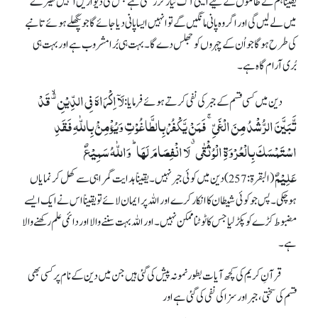
یقیناً ہم نے ظالموں کے لیے ایسی آگ تیار کر رکھی ہے جس کی دیواریں انہیں گھیرے
میں لے لیں گی اور اگر وہ پانی مانگیں گے تو انہیں ایسا پانی دیا جائے گا جو پگھلے ہوئے تانبے
کی طرح ہوگا جو اُن کے چہروں کو جھلس دے گا۔ بہت ہی بُرا مشروب ہے اور بہت ہی
بُری آرام گاہ ہے۔
لَاۤ اِکۡرَاہَ فِی الدِّیۡنِ ۟ۙ قَدۡ
دین میں کسی قسم کے جبر کی نفی کرتے ہوئے فرمایا:
تَّبَیَّنَ الرُّشۡدُ مِنَ الۡغَیِّۚ فَمَنۡ یَّکۡفُرۡ بِالطَّاغُوۡتِ وَیُؤۡمِنۡۢ بِاللّٰہِ فَقَدِ
اسۡتَمۡسَکَ بِالۡعُرۡوَۃِ الۡوُثۡقٰی ٭ لَا انۡفِصَامَ لَہَا ؕ وَاللّٰہُ سَمِیۡعٌ
عَلِیۡمٌ
(البقرۃ:257)دین میں کوئی جبر نہیں۔ یقیناًہدایت گمراہی سے کھل کر نمایاں
ہوچکی۔ پس جو کوئی شیطان کا انکار کرے اور اللہ پر ایمان لائے تو یقیناً اس نے ایک ایسے
مضبوط کڑے کو پکڑ لیا جس کا ٹوٹنا ممکن نہیں۔ اور اللہ بہت سننے والا اور دائمی علم رکھنے والا
ہے۔
قرآنِ کریم کی کچھ آیات بطور نمونہ پیش کی گئی ہیں جن میں دین کے نام پر کسی بھی
قسم کی سختی، جبر اور سزا کی نفی کی گئی ہے اور