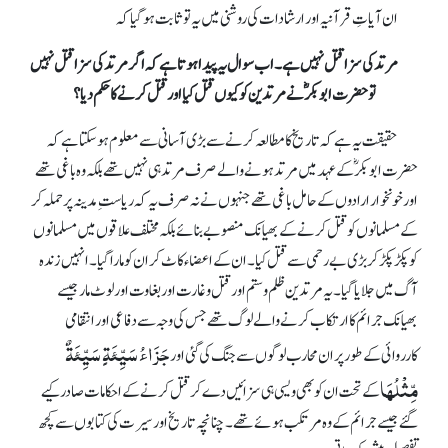
ان آیاتِ قرآنیہ اور ارشادات کی روشنی میں یہ تو ثابت ہو گیا کہ
مرتد کی سزا قتل نہیں ہے۔ اب سوال یہ پیدا ہوتا ہے کہ اگر مرتد کی سزا قتل نہیں
تو حضرت ابوبکرؓ نے مرتدین کو کیوں قتل کیا اور قتل کرنے کا حکم دیا؟
حقیقت یہ ہے کہ تاریخ کا مطالعہ کرنے سے بڑی آسانی سے معلوم ہو سکتا ہے کہ
حضرت ابوبکرؓ کے عہد میں مرتد ہونے والے صرف مرتد ہی نہیں تھے بلکہ وہ باغی تھے
اور خونخوار ارادوں کے حامل باغی تھے جنہوں نے نہ صرف یہ کہ ریاستِ مدینہ پر حملہ کر
کے مسلمانوں کو قتل کرنے کے بھیانک منصوبے بنائے بلکہ مختلف علاقوں میں مسلمانوں
کو پکڑ پکڑ کر بڑی بے رحمی سے قتل کیا۔ ان کے اعضاء کاٹ کر ان کو مارا گیا۔ انہیں زندہ
آگ میں جلایا گیا۔ یہ مرتدین ظلم و ستم اور قتل و غارت اور بغاوت اور لوٹ مار جیسے
بھیانک جرائم کا ارتکاب کرنے والے لوگ تھے جس کی وجہ سے دفاعی اور انتقامی
جَزَاءُ سَیِّئَۃٍ سَیِّئَۃٌ
کارروائی کے طور پر ان محارب لوگوں سے جنگ کی گئی اور
مِّثْلُہَا
کے تحت ان کو بھی ویسی ہی سزائیں دے کر قتل کرنے کے احکامات صادر کیے
گئے جیسے جرائم کے وہ مرتکب ہوئے تھے۔ چنانچہ تاریخ اور سیرت کی کتابوں سے کچھ