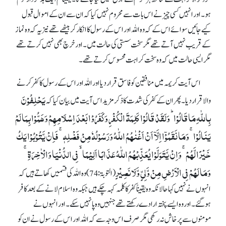
ہو۔ اور انہیں کسی چیز نے اس بات سے محروم نہیں کیا کہ ان سے ان کے اموال قبول
کیے جائیں سوائے اس کے کہ وہ اللہ اور اس کے رسول کا انکار کر بیٹھے تھے نیز یہ کہ وہ نماز
کے قریب نہیں آتے تھے مگر سخت سستی کی حالت میں۔ اور خرچ بھی نہیں کرتے تھے
مگر ایسی حالت میں کہ وہ سخت کراہت محسوس کرتے تھے۔
اس آیت کریمہ میں منافقین کو فاسق قرار دیا اور اللہ اور اس کے رسول کا کفر کرنے
یَحۡلِفُوۡنَ
والا قرار دیا۔ پھر ان کے کفر کی شدت کا ذکر مزید اس آیت میں بیان کیا کہ
بِاللّٰہِ مَا قَالُوۡا ؕ وَلَقَدۡ قَالُوۡا کَلِمَۃَ الۡکُفۡرِ وَکَفَرُوۡا بَعۡدَ اِسۡلَامِہِمۡ وَہَمُّوۡا بِمَا لَمۡ
یَنَالُوۡا ۚ وَمَا نَقَمُوۡۤا اِلَّاۤ اَنۡ اَغۡنٰہُمُ اللّٰہُ وَرَسُوۡلُہٗ مِنۡ فَضۡلِہٖ ۚ فَاِنۡ یَّتُوۡبُوۡا یَکُ
خَیۡرًا لَّہُمۡ ۚ وَاِنۡ یَّتَوَلَّوۡا یُعَذِّبۡہُمُ اللّٰہُ عَذَابًا اَلِیۡمًا ۙ فِی الدُّنۡیَا وَالۡاٰخِرَۃِ ۚ
وَمَا لَہُمۡ فِی الۡاَرۡضِ مِنۡ وَّلِیٍّ وَّلَا نَصِیۡرٍ
(التوبۃ:74) وہ اللہ کی قسمیں کھاتے ہیں کہ
انہوں نے نہیں کہا حالانکہ وہ یقیناً کفر کا کلمہ کہہ چکے ہیں جبکہ وہ اسلام لانے کے بعد کافر
ہوگئے۔ اور وہ ایسے پختہ ارادے رکھتے تھے جنہیں وہ پا نہیں سکے۔اور انہوں نے
مومنوں سے پرخاش نہ رکھی مگر صرف اس وجہ سے کہ اللہ اور اس کے رسول نے ان کو