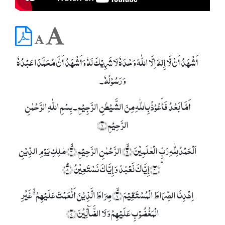
أَشْھَدُ أَنْ لَّا إِلٰہَ اِلَّا اللّٰہُ وَحْدَہٗ لَا شَرِیْکَ لَہٗ وَأَشْھَدُ أَنَّ مُحَمَّدًا عَبْدُہٗ
وَ رَسُوْلُہٗ۔
أَمَّا بَعْدُ فَأَعُوْذُ بِاللّٰہِ مِنَ الشَّیْطٰنِ الرَّجِیْمِ۔ بِسۡمِ اللّٰہِ الرَّحۡمٰنِ
الرَّحِیۡمِ﴿۱﴾
اَلۡحَمۡدُلِلّٰہِ رَبِّ الۡعٰلَمِیۡنَ ۙ﴿۲﴾ الرَّحۡمٰنِ الرَّحِیۡمِ ۙ﴿۳﴾ مٰلِکِ یَوۡمِ الدِّیۡنِ
ؕ﴿۴﴾إِیَّاکَ نَعۡبُدُ وَ إِیَّاکَ نَسۡتَعِیۡنُ ؕ﴿۵﴾
اِہۡدِنَا الصِّرَاطَ الۡمُسۡتَقِیۡمَ ۙ﴿۶﴾ صِرَاطَ الَّذِیۡنَ أَنۡعَمۡتَ عَلَیۡہِمۡ ۬ۙ غَیۡرِ
الۡمَغۡضُوۡبِ عَلَیۡہِمۡ وَ لَا الضَّآلِّیۡنَ﴿۷﴾