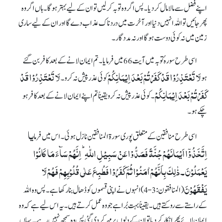
اپنے فضل سے مالامال کر دیا۔ پس اگر وہ توبہ کر لیں تو ان کے لیے بہتر ہوگا۔ ہاں اگر وہ
پھر جائیں تو اللہ انہیں دنیا اور آخرت میں دردناک عذاب دے گا اور ان کے لیے ساری
زمین میں نہ کوئی دوست ہوگا اور نہ مددگار۔
اسی طرح سورہ ٔتوبہ میں آیت 66 میں فرمایا۔ تم ایمان لانے کے بعد کافر بن گئے
لَا تَعْتَذِرُوْا قَدْ کَفَرْتُمْ بَعْدَ اِیْمَانِکُ
مْ
لَا تَعْتَذِرُوْا قَدْ
ہو
کوئی عذر پیش نہ کرو۔
کَفَرْتُمْ بَعْدَ اِیْمَانِکُ
مْ
۔
کوئی عذر پیش نہ کرو یقیناً تم اپنے ایمان لانے کے بعد کافر ہو
چکے ہو۔
یا
اسی طرح منافقین کے متعلق پوری سورة المنافقین نازل ہوئی۔ اس میں فرما
اِتَّخَذُوۡۤا اَیۡمَانَہُمۡ جُنَّۃً فَصَدُّوۡا عَنۡ سَبِیۡلِ اللّٰہِ ؕ اِنَّہُمۡ سَآءَ مَا کَانُوۡا
یَعۡمَلُوۡنَ۔ ذٰلِکَ بِاَنَّہُمۡ اٰمَنُوۡا ثُمَّ کَفَرُوۡا فَطُبِعَ عَلٰی قُلُوۡبِہِمۡ فَہُمۡ لَا
یَفۡقَہُوۡنَ
(المنافقون: 3-4)انہوں نے اپنی قسموں کو ڈھال بنا رکھا ہے۔ پس وہ اللہ
کے راستے سے روکتے ہیں۔ یقیناً بہت بُرا ہے جو وہ عمل کرتے ہیں۔ یہ اس لیے ہے کہ وہ
ایمان لائے پھر انکار کر دیا تو ان کے دلوں پر مہر کر دی گئی پس وہ سمجھ نہیں رہے۔ یہاں