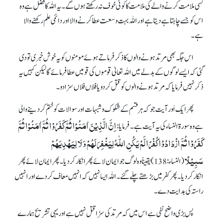
کسی ملامت کرنے والے کی ملامت کا کوئی خوف نہ رکھتے ہوں گے۔ یہ اللہ کا فضل ہے وہ
اس کو جسے چاہتا ہے دیتا ہے اور اللہ بہت وسعت عطا کرنے والا اور دائمی علم رکھنے والا
ہے۔
اس جگہ بھی مرتد ہونے والوں کا ذکر فرماتے ہوئے مومنوں کو یہ خوش خبری تو دی
گئی کہ ایسے لوگوں کے بدلے میں اللہ تعالیٰ قوموں کی قومیں عطا فرمائے گا لیکن کہیں یہ
ذکر نہیں فرمایا کہ مرتد ہونے والوں کو قتل کر دو یا فلاں فلاں سزا دو۔
پھر ایک اَور آیت جو کہ ہر قسم کے شکوک و شبہات اور سوالات کو ختم کر دینے والی
اِنَّ الَّذِیْنَ اٰمَنُوْا ثُمَّ کَفَرُوْا ثُمَّ اٰمَنُوْا ثُمَّ
ہے وہ سورة النساء کی یہ آیت ہے۔ فرمایا:
کَفَرُوْا ثُمَّ ازْدَادُوْا کُفْرًا لَّمْ یَکُنِ اللّٰہُ لِیَغْفِرَ لَہُمْ وَ لَا لِیَہْدِیَہُمْ
سَبِیْلًا
(النساء:138)یقیناً وہ لوگ جو ایمان لائے پھر انکار کر دیا۔ پھر ایمان لائے پھر
انکار کر دیا۔ پھر کفر میں بڑھتے چلے گئے۔ اللہ ایسا نہیں کہ انہیں معاف کردے اور انہیں
راستہ کی ہدایت دے۔
پس بڑی واضح نفی ہے اس میں کہ مرتد کی سزا قتل نہیں ہے اور یہی تشریح ہمارے