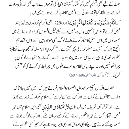
منٹ کے لیے بھی تسلیم نہیں کر سکتا۔ گذشتہ انبیاء کی قوموں نے جب بھی خدائی ہدایت
کو ماننے سے انکار کیا تو خدا تعالیٰ نے انہیں مخاطب کرتے ہوئے یہی فرمایا
اَنُلْزِمُکُمُوْہَا وَ اَنْتُمْ لَہَا کٰرِہُوْنَ
کہ
(ہود:29)۔یعنی اگر تم خود ہدایت لینا پسند
نہیں کرتے تو ہم جبراً تمہیں ہدایت نہیں دے سکتے لیکن افسوس کہ موجودہ زمانے میں
مسلمانوں میں اس اصل کا انکار کرنے والے لوگ بھی موجود ہیں‘‘اور اس وقت ہم
دیکھتے ہیں کہ اکثریت مسلمانوں کی یہی کہتی ہے۔’’ اگر دنیا اس مسئلہ کو سمجھ جائے تو یقیناً
ظلم اور تعدی مذہبی اور سیاسی امور میں بند ہو جائے۔ نہ لوگ اپنے عقیدے لوگوں پر
جبراً ٹھونسیں اور نہ اپنے سیاسی نظام دوسرے ملکوں میں جبراً جاری کرنے کی کوشش
کریں۔‘‘
(تفسیر کبیر جلد7صفحہ606-607)
حضرت اقدس مسیح موعود علیہ الصلوٰة والسلام فرماتے ہیں کہ ’’میں نہیں جانتا کہ
ہمارے مخالفوں نے کہاں سے اور کس سے سن لیا ہے کہ اسلام تلوار کے زور سے پھیلا
لَاۤ اِکۡرَاہَ فِی الدِّیۡنِ
ہے۔ خدا توقرآن شریف میں فرماتا ہے
یعنی دینِ اسلام میں جبر
نہیں۔ تو پھر کس نے جبرکاحکم دیا اور جبر کے کونسے سامان تھے۔ اور کیا وہ لوگ جو جبر سے
مسلمان کئے جاتے ہیں ان کا یہی صدق اور یہی ایمان ہوتا ہے کہ بغیر کسی تنخواہ پانے ،