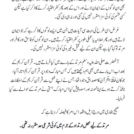
بھی ان لوگوں کے ایمان لانے اور اس کے بعد پھر کفر اختیار کرنے کا ذکر کیا ہے لیکن
کسی قسم کی کوئی سزا مقرر نہیں کی گئی اور نہ ہی دی گئی۔
غرض اسی طرح کی بہت سی آیات ہیں جن میں ایسے لوگوں کا ذکر ہے کہ جو ایمان
لاتے ہیں اور پھر اعلانیہ یا عملی طور پر کفر اختیار کرتے ہیں۔ ان لوگوں کو فاسق اور کافر اور
مرتد تو کہا گیا ہے لیکن ان کے لیے قتل وغیرہ کی کوئی سزا مقرر نہیں کی۔
آنحضرت صلی اللہ علیہ وسلم مرتد کے بارے میں کیا فرماتے ہیں۔ قرآن کریم کے
بعد اب اس بارے میں بھی ہم دیکھتے ہیں کہ جس مبارک وجود پر قرآن کریم اتارا گیا،
جو
کَانَ خُلُقُہُ الْقُرْآنَ
کا مصداق وجود تھا، جس نے اپنے عمل سے قرآن کریم کے احکامات
نافذ کرتے ہوئے اپنا نمونہ اور اسوہ پیش کیا اس مبارک ہستی نے مرتد کے حوالے سے کیا
فرمایا۔
صحیح بخاری میں درج ذیل واقعہ اس امر کا فیصلہ کر دیتا ہے کہ
مرتد کے لیے محض ارتداد کے جرم میں کوئی شرعی حد مقرر نہ تھی۔