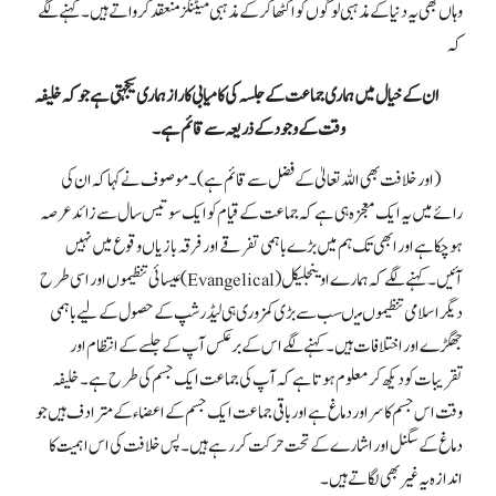
وہاں بھی یہ دنیا کے مذہبی لوگوں کو اکٹھا کرکے مذہبی میٹنگز منعقد کرواتے ہیں۔ کہنے لگے
کہ
ان کے خیال میں ہماری جماعت کے جلسہ کی کامیابی کا راز ہماری یکجہتی ہے جو کہ خلیفہ
وقت کے وجود کے ذریعہ سے قائم ہے۔
(اور خلافت بھی اللہ تعالیٰ کے فضل سے قائم ہے )۔موصوف نے کہا کہ ان کی
رائے میں یہ ایک معجزہ ہی ہے کہ جماعت کے قیام کو ایک سو تیس سال سے زائد عرصہ
ہو چکا ہے اور ابھی تک ہم میں بڑے باہمی تفرقے اور فرقہ بازیاں وقوع میں نہیں
آئیں۔ کہنے لگے کہ ہمارے اوینجلیکل (Evangelical) عیسائی تنظیموں اور اسی طرح
دیگر اسلامی تنظیموں میںسب سے بڑی کمزوری ہی لیڈرشپ کے حصول کے لیے باہمی
جھگڑے اور اختلافات ہیں۔ کہنے لگے اس کے برعکس آپ کے جلسےکے انتظام اور
تقریبات کو دیکھ کر معلوم ہوتا ہے کہ آپ کی جماعت ایک جسم کی طرح ہے۔ خلیفہ
وقت اس جسم کا سر اور دماغ ہے اور باقی جماعت ایک جسم کے اعضاء کے مترادف ہیں جو
دماغ کے سگنل اور اشارے کے تحت حرکت کر رہے ہیں۔ پس خلافت کی اس اہمیت کا
اندازہ یہ غیر بھی لگاتے ہیں۔