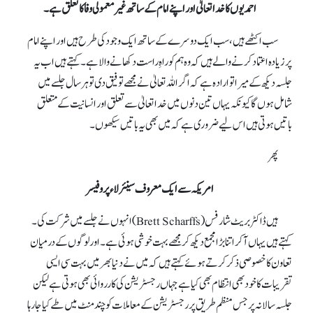
احمدیوں کا خدا تعالیٰ اور اپنے امام کے ساتھ غیر معمولی وفا کا تعلق ہے۔
سب اکٹھے ہیں، سب ایک دوسرے کے ساتھ ایک وجود کی طرح ہیں اور اپنے امام
پر زیادہ اعتماد کرنے والے ہیں کہ وہ ہم کو راہِ راست دکھانے والا ہے۔ کہتے ہیں اب یہ
جلسہ دیکھ کے میرا تو اراد ہ ہے کہ اگر اللہ تعالیٰ نے مجھے توفیق دی تو ہر سال جلسےمیں
شامل ہوں گا کیونکہ یہاں تین دنوں میں خداتعالیٰ سے تعلق اور انسانیت کے متعلق
باتیں ہوتی ہیں اس لیے ضروری ہے کہ میں بھی یہ باتیں سیکھوں۔
پھر
امریکہ سے ایک معروف سینئر لاء پروفیسر
ہیں ڈاکٹر بریٹ شارفس (Brett Scharffs) انہوں نے جلسےمیں شرکت کی۔
کہتے ہیں یہاں آ کر اتنا بڑا مجمع دیکھ کر مجھے بہت خوشی ہوئی ہے۔ اور لوگوں کے درمیان
تعاون کا خصوصی ذکر کرتے ہوئے کہتے ہیں کہ میں نے دنیا بھر میں بہت سی ایسی
تقریبات کا خود بھی انتظام بھی کیا ہے جہاں رجسٹریشن کی کارروائی بھی ہوتی ہے لیکن
جلسہ سالانہ پر جس منظم طریق پر رجسٹریشن کے معاملات کو چند منٹ میں طے کیا جا رہا