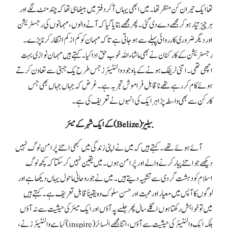
تھا ایک حیران کن منظر تھا۔ میں ابھی یہاں آ کر دفتر میں بیٹھا ہی تھا کہ چند منٹ لگے اور
ہر چیز تیار ہو کر مجھے دے دی گئی۔ پھر مجھے بتایا گیا کہ آنے والوں، مہمانوں کی رجسٹریشن
اور دیگر ضروری کارروائی پہلے سے ہو جاتی ہے تا کہ مہمان کو کم از کم انتظار کرنا پڑے۔
رجسٹریشن کے کارکنان نے بھی ماشاء اللہ خوب حق ادا کیا۔ کہتے ہیں مہمان نوازی بہت
اچھی تھی۔ اتنی ٹریفک ہونے کے باوجود والنٹیئرز جس طرح یک جہتی سے تعاون کرتے
ہوئے کام کر رہے تھے ناقابل فراموش تجربہ ہے۔ غرض کہ جہاں جہاں بھی جس
کارکن سے بھی واسطہ پڑا ہر ایک کی انہوں نے تعریف کی ہے۔
بیلیز (Belize)کے ایک شہر کے میئر
آئے ہوئے تھے۔ کہتے ہیں کہ میں نے اپنی زندگی میں کبھی اتنے پُر امن لوگ نہیں
دیکھے جواتنے پیار کرنے والے اور پُرامن ہوں۔ میں یقین نہیں کر سکتا کہ کچھ لوگ
اسلام کو دہشت گردی سے تشبیہ دیتے ہیں۔ میں نے جو روحانی ماحول یہاں دیکھا ہے اور
لوگوں کا آپس میں معیار اور محبت اور حسن سلوک وہ یقیناً قابل تعریف ہے۔ کہتے ہیں
میں تو خواہش رکھتا ہوں اگلے سال پھر جلسےپہ آؤں اور ایک میئر کی حیثیت سے نہ آؤں
بلکہ ایک والنٹیئر کی حیثیت سے آؤں، اتنا مجھے انسپائر (inspire)کیا ہے والنٹیئرز نے،