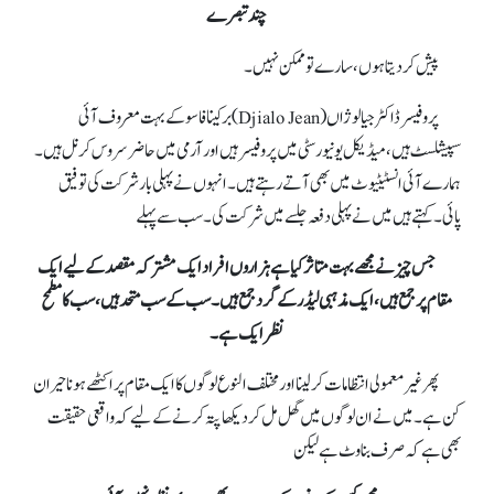
چند تبصرے
پیش کر دیتا ہوں، سارے تو ممکن نہیں۔
پروفیسر ڈاکٹر جیالو ژاں (Djialo Jean) برکینا فاسو کے بہت معروف آئی
سپیشلسٹ ہیں، میڈیکل یونیورسٹی میں پروفیسر ہیں اور آرمی میں حاضر سروس کرنل ہیں۔
ہمارے آئی انسٹیٹیوٹ میں بھی آتے رہتے ہیں۔ انہوں نے پہلی بار شرکت کی توفیق
پائی۔ کہتے ہیں میں نے پہلی دفعہ جلسےمیں شرکت کی۔ سب سے پہلے
جس چیز نے مجھے بہت متاثر کیا ہے ہزاروں افراد ایک مشترکہ مقصد کے لیے ایک
مقام پر جمع ہیں، ایک مذہبی لیڈر کے گرد جمع ہیں۔ سب کے سب متحد ہیں، سب کا مطمح
نظر ایک ہے۔
پھر غیر معمولی انتظامات کر لینا اور مختلف النوع لوگوں کا ایک مقام پر اکٹھے ہونا حیران
کن ہے۔ میں نے ان لوگوں میں گھل مل کر دیکھا پتہ کرنے کے لیے کہ واقعی حقیقت
بھی ہے کہ صرف بناوٹ ہے لیکن