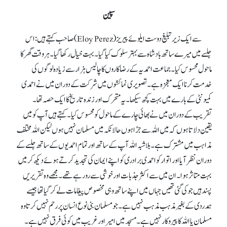
سپین
سے ایک زیر تبلیغ دوست ایلوئے پیریز (Eloy Perez) صاحب کہتے ہیں: اس
جلسےمیں میرے ساتھ بادشاہ سے بہتر سلوک کیا گیا۔ بہت خیال رکھا گیا۔ ہر وقت گھر کا
ماحول محسوس کیا۔ جماعت احمدیہ کے رضا کاروں کا چالیس ہزار سے زیادہ لوگوں کی
خدمت کرنا ایک معجزہ ہے۔ تصویری نمائشوں میں شرکت کے دوران میں نے احمدی
کمیونٹی کے بارے میں بہت کچھ سیکھا۔ یہ متحرک اور زندہ تاریخ کا ایک حصہ تھا۔
تقریب کے دوران میں نے بھائی چارے کے ماحول کو محسوس کیا۔ کہتے ہیں آپ کو میں
یقین دلاتا ہوں کہ میں اللہ سے جڑا ہوں حالانکہ میں مسلمان نہیں ہوں لیکن اللہ مختلف
مذاہب میں مشترک ہے۔ بلا شبہ اللہ آپ کے ساتھ اور تمام احمدیوں کے ساتھ جلسےکے
دوران نظر آیا اور اتوار کو احمدی برادری کو اپنے ایمان کی تجدید کرتے ہوئے دیکھ کر میں
بہت متاثر ہوا۔ ان میں سے اکثر جذبات اور خوشی سے رو رہے تھے۔ مجھے وہ تقریریں
پسند ہیں جو کی گئی تھیں جہاں میں اپنے ساتھ وہی مخصوص پیغامات لے کر گیا تھا جیسے
ہمدردی کے بغیر مذہب مذہب نہیں ہے۔جو مسلمان بنی نوع انسان پر رحم نہیں کرتا وہ
مسلمان یا اللہ کا پیروکار نہیں ہے۔ مسجد میں امیر اور غریب میں کوئی فرق نہیں ہے۔