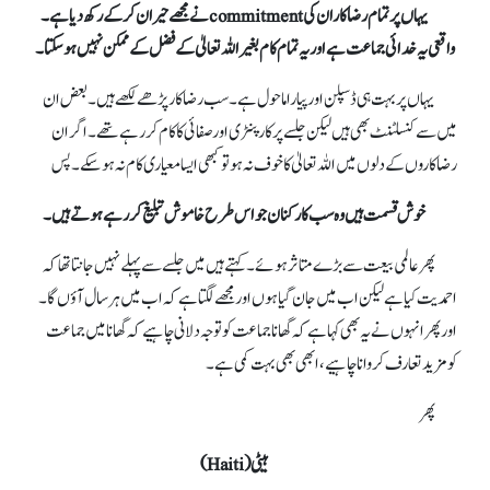
یہاں پر تمام رضاکاران کی commitmentنے مجھے حیران کر کے رکھ دیا ہے۔
واقعی یہ خدائی جماعت ہے اور یہ تمام کام بغیر اللہ تعالیٰ کے فضل کے ممکن نہیں ہو سکتا۔
یہاں پر بہت ہی ڈسپلن اور پیارا ماحول ہے۔ سب رضاکار پڑھے لکھے ہیں۔ بعض ان
میں سے کنسلٹنٹ بھی ہیں لیکن جلسےپر کارپنٹری اور صفائی کا کام کر رہے تھے۔ اگر ان
رضا کاروں کے دلوں میں اللہ تعالیٰ کا خوف نہ ہو تو کبھی ایسا معیاری کام نہ ہو سکے۔ پس
خوش قسمت ہیں وہ سب کارکنان جو اس طرح خاموش تبلیغ کر رہے ہوتے ہیں۔
پھر عالمی بیعت سے بڑے متاثر ہوئے۔ کہتے ہیں میں جلسےسے پہلے نہیں جانتا تھا کہ
احمدیت کیا ہے لیکن اب میں جان گیا ہوں اور مجھے لگتا ہے کہ اب میں ہر سال آؤں گا۔
اور پھر انہوں نے یہ بھی کہا ہے کہ گھانا جماعت کو توجہ دلانی چاہیے کہ گھانا میں جماعت
کومزید تعارف کروانا چاہیے، ابھی بھی بہت کمی ہے۔
پھر
ہیٹی (Haiti)