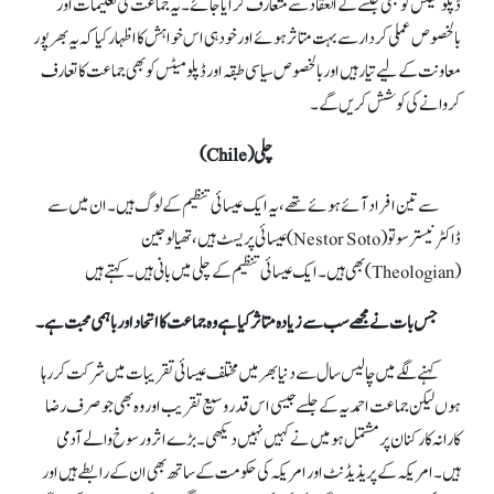
ڈپلومیٹس کو بھی جلسےکے انعقاد سے متعارف کرایا جائے۔ یہ جماعت کی تعلیمات اور
بالخصوص عملی کردار سے بہت متاثر ہوئے اور خود ہی اس خواہش کا اظہار کیا کہ یہ بھرپور
معاونت کے لیے تیار ہیں اور بالخصوص سیاسی طبقہ اور ڈپلومیٹس کو بھی جماعت کا تعارف
کروانے کی کوشش کریں گے۔
چلی (Chile)
سے تین افراد آئے ہوئے تھے، یہ ایک عیسائی تنظیم کے لوگ ہیں۔ ان میں سے
ڈاکٹر نیستر سوتو (Nestor Soto) عیسائی پریسٹ ہیں، تھیالوجین
(Theologian)بھی ہیں۔ ایک عیسائی تنظیم کے چلی میں بانی ہیں۔ کہتے ہیں
جس بات نے مجھے سب سے زیادہ متاثر کیا ہے وہ جماعت کا اتحاد اور باہمی محبت ہے۔
کہنے لگے میں چالیس سال سے دنیا بھر میں مختلف عیسائی تقریبات میں شرکت کر رہا
ہوں لیکن جماعت احمدیہ کے جلسےجیسی اس قدر وسیع تقریب اور وہ بھی جو صرف رضا
کارانہ کارکنان پر مشتمل ہو میں نے کہیں نہیں دیکھی۔ بڑے اثر و رسوخ والے آدمی
ہیں۔ امریکہ کے پریذیڈنٹ اور امریکہ کی حکومت کے ساتھ بھی ان کے رابطے ہیں اور