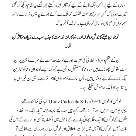
انسان کے لیے پرامن جگہ بنانے کے لیے کوشاں ہیں۔ کہتے ہیں مجھے یہ نظام دیکھ کر بھی
حیرت ہوئی کہ کس طرح جماعت مختلف ممالک سے آئے ہوئے چالیس ہزار سے زائد
مہمانوںکی مہمان نوازی کر رہی ہے۔ حرف آخر یہ کہ
نوجوان طبقے کا جوش و ولولہ اور رضاکارانہ خدمت کا جذبہ سب سے زیادہ متاثر کن
تھا۔
ان کےنظم و ضبط، اتھارٹی کی عزت اور بے لوث خدمت نے میرے ذہن پر اَن
مٹ نقوش چھوڑے ہیں اور دنیا کا مستقبل روشن ہے کیونکہ ایسے نوجوان دنیا کو بہترین
جگہ بنانے کے لیے کوشاں ہیں۔ پس ہمارے نوجوانوں کا جو اثر ہے یہ بھی ان غیروں پہ
پڑتا ہے جو ایک خاموش تبلیغ ہے۔
لوئس کارلوس دا سلوا (Luiz Carlos da Silva) اخباری نمائندہ تھے،
پیٹروپولس برازیل سے آئے تھے۔ کہتے ہیں سب کچھ بہت پسند آیا۔ ایک سو اٹھارہ
ملکوں کے لوگوں کا ایک جگہ بھائی چارے کے ماحول میں اکٹھا رہنا کسی دوسرے کے بس کی
بات نہیں۔ لوگوں کا آپس میں عزت، اخلاق اور خوش دلی اور ہمدردی سے ملنا مجھے تو