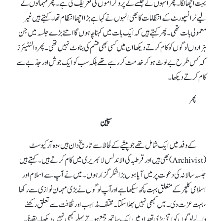
بہت اچھا لگا۔ پھر انہوں نے جلسےکے پروگراموں کی تعریف کی ہے۔ پھر مہمانوں کے
لیےٹرانسپورٹ کے انتظامات کا بھی انہوں نے کہا ہے بڑا اچھا انتظام تھا۔ کہتے ہیں غیر
معمولی بات تھی۔ پھر کہتے ہیں کہ ایک بات میں کہنا چاہوں گا اتنے بڑے جلسہ میں جن
ہزاروں لوگوں کو کام کرتے دیکھا ان میں کسی بھی قسم کی بناوٹ نہیں تھی۔ پھر والنٹیئرز
کہ کس طرح بے لوث ہو کر خدمت کر رہے تھے بلکہ سب کو ایک جوش اور جذبےسے
کام کرتے دیکھا۔
پھر
سپین
کے وفد میں ایک شامل تھے جوپیشے کے لحاظ سے تاریخ دان ہیں، وہ آرکیوسٹ
(Archivist)بھی ہیں اور قرطبہ کی الاندلس لائبریری میں کام کرتے ہیں۔ کہتے ہیں
جلسہ سالانہ کی دعوت پر میں آیا ہوں بڑا شکرگزار ہوں۔ میں نے آپ سے اسلام اور
اسلامی کلچر کے متعلق بہت کچھ سیکھا ہے اورآپ لوگوں نے بڑی مہمان نوازی سے رکھا
،بہت عزت دی۔ میں کبھی نہیں بھلا سکتا۔ مختلف مذاہب اور ثقافت سے تعلق رکھنے
والے لوگوں کو اتنی بڑی تعداد میں ایک ساتھ جمع ہوتے پہلے کبھی نہیں دیکھا۔ یقیناً یہ