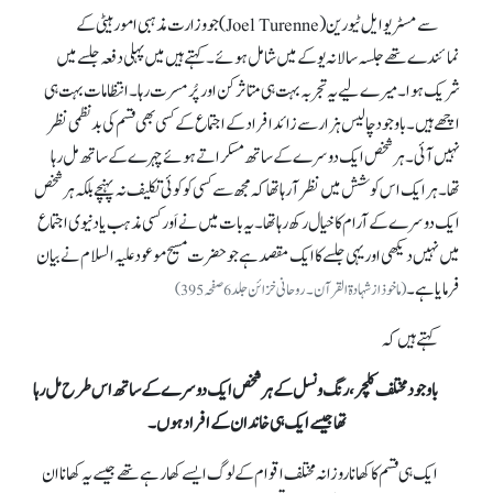
سے مسٹر یوایل ٹیورین (Joel Turenne) جو وزارت مذہبی امور ہیٹی کے
نمائندے تھے جلسہ سالانہ یوکے میں شامل ہوئے۔ کہتے ہیں میں پہلی دفعہ جلسےمیں
شریک ہوا۔ میرے لیے یہ تجربہ بہت ہی متاثر کن اور پُرمسرت رہا۔ انتظامات بہت ہی
اچھے ہیں۔ باوجود چالیس ہزار سے زائد افراد کے اجتماع کے کسی بھی قسم کی بدنظمی نظر
نہیں آئی۔ ہر شخص ایک دوسرے کے ساتھ مسکراتے ہوئے چہرے کے ساتھ مل رہا
تھا۔ ہر ایک اس کوشش میں نظر آ رہا تھا کہ مجھ سے کسی کو کوئی تکلیف نہ پہنچے بلکہ ہر شخص
ایک دوسرے کے آرام کا خیال رکھ رہا تھا۔ یہ بات میں نے اَور کسی مذہب یا دنیوی اجتماع
میں نہیں دیکھی اور یہی جلسےکا ایک مقصد ہے جو حضرت مسیح موعود علیہ السلام نے بیان
فرمایا ہے۔
(ماخوذ از شہادۃ القرآن۔ روحانی خزائن جلد6 صفحہ395)
کہتے ہیں کہ
باوجود مختلف کلچر، رنگ و نسل کے ہر شخص ایک دوسرے کے ساتھ اس طرح مل رہا
تھا جیسے ایک ہی خاندان کے افراد ہوں۔
ایک ہی قسم کا کھانا روزانہ مختلف اقوام کے لوگ ایسے کھا رہے تھے جیسے یہ کھانا ان