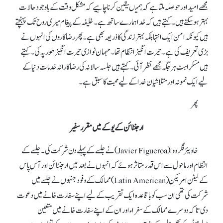
مجھے امید اور حوصلہ ملتا ہے کہ ہمیںیقین کرنا چاہیے کہ مشکل وقت کے باوجود حالات
بہتر ہو سکتے ہیں۔ کہتے ہیں کہ خدا ہمارے ساتھ ہے۔ خلیفہ کے پیغام میری روح تک پہنچتے
ہیں کیونکہ امن ایک انتہا بلکہ بہتر زندگی کا ذریعہ بھی ہے۔ پھر رضا کاروں کی انہوں نے
بڑی تعریف کی ہے۔ حیرت انگیز انتظام تھا۔ مہمان نوازی حیرت انگیز طور پہ کی۔ کہتے
ہیں مسکراہٹ ہر جگہ مجھے نظر آئی۔ کہتے ہیں جلسہ سالانہ کی رضاکارانہ خدمات دنیا کے
لیے ایک نمونہ اور متلاشیان خدا کے لیے محبت کا سبق ہے۔
پھر
ارجنٹائن کے یوکے میں مقرر سفیر
خاویئر فگرووا (Javier Figueroa) نے جلسےکے پہلے دن شرکت کی۔ جلسےکے
انتظام اور ماحول سے اس قدر متاثر ہوئے کہ انہوں نے بعد میں ارجنٹائن اور آس پاس
کے لیٹن امریکن (Latin American)ممالک کے وفود جنہوں نے جلسےمیں
شرکت کی تھی ان سب کو باقاعدہ ایک تقریب کے لیے اپنے سفارت خانے میں دعوت
دی تا کہ دوسرے ممالک کے سفراء اور ان کے اپنے سفارت خانے میں متعین