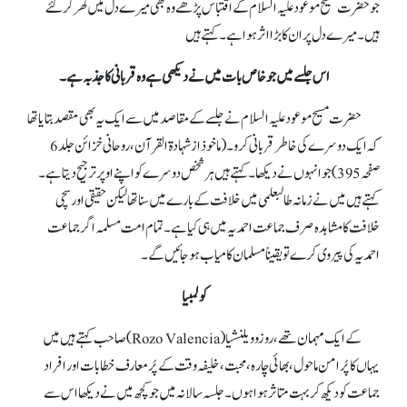
جو حضرت مسیح موعود علیہ السلام کے اقتباس پڑھے وہ بھی میرے دل میں گھر کر گئے
ہیں۔ میرے دل پر ان کا بڑا اثر ہوا ہے۔ کہتے ہیں
اس جلسے میں جو خاص بات میں نے دیکھی ہے وہ قربانی کا جذبہ ہے۔
حضرت مسیح موعود علیہ السلام نے جلسےکے مقاصد میں سے ایک یہ بھی مقصد بتایا تھا
کہ ایک دوسرے کی خاطر قربانی کرو۔(ماخوذ از شہادۃ القرآن، روحانی خزائن جلد6
صفحہ395)جو انہوں نے دیکھا۔ کہتے ہیں ہر شخص دوسرے کو اپنے اوپر ترجیح دیتا ہے۔
کہتے ہیں میں نے زمانہ طالبعلمی میں خلافت کے بارے میں سنا تھا لیکن حقیقی اور سچی
خلافت کا مشاہدہ صرف جماعت احمدیہ میں ہی کیا ہے۔ تمام امت مسلمہ اگر جماعت
احمدیہ کی پیروی کرے تو یقیناً مسلمان کامیاب ہو جائیں گے۔
کولمبیا
کے ایک مہمان تھے، روزو ویلنشیا (Rozo Valencia) صاحب کہتے ہیں میں
یہاں کا پُرامن ماحول، بھائی چارہ، محبت، خلیفہ وقت کے پُرمعارف خطابات اور افراد
جماعت کو دیکھ کر بہت متاثر ہوا ہوں۔ جلسہ سالانہ میں جو کچھ میں نے دیکھا اس سے