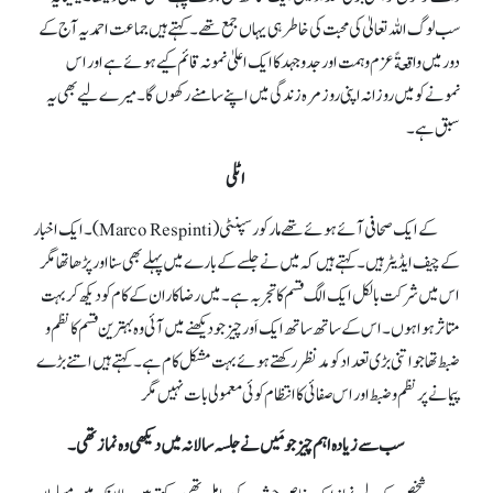
سب لوگ اللہ تعالیٰ کی محبت کی خاطر ہی یہاں جمع تھے۔ کہتے ہیں جماعت احمدیہ آج کے
دور میں واقعةً عزم و ہمت اور جدوجہد کا ایک اعلیٰ نمونہ قائم کیے ہوئے ہے اور اس
نمونےکو میں روزانہ اپنی روزمرہ زندگی میں اپنے سامنے رکھوں گا۔ میرے لیے بھی یہ
سبق ہے۔
اٹلی
کے ایک صحافی آئے ہوئے تھے مارکورسپنٹی (Marco Respinti) ۔ایک اخبار
کے چیف ایڈیٹر ہیں۔ کہتے ہیں کہ میں نے جلسےکے بارے میں پہلے بھی سنا اور پڑھا تھا مگر
اس میں شرکت بالکل ایک الگ قسم کا تجربہ ہے۔ میں رضاکاران کے کام کو دیکھ کر بہت
متاثر ہوا ہوں۔ اس کے ساتھ ساتھ ایک اَور چیز جو دیکھنے میں آئی وہ بہترین قسم کا نظم و
ضبط تھا جو اتنی بڑی تعداد کو مدنظر رکھتے ہوئے بہت مشکل کام ہے۔ کہتے ہیں اتنے بڑے
پیمانے پر نظم و ضبط اور اس صفائی کا انتظام کوئی معمولی بات نہیں مگر
سب سے زیادہ اہم چیز جو مَیں نے جلسہ سالانہ میں دیکھی وہ نماز تھی۔