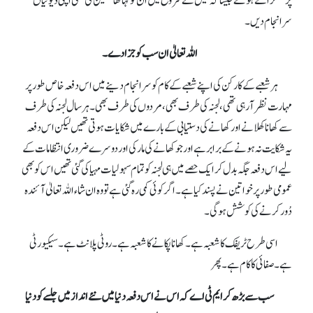
پر مسکراتے ہوئے جیسا کہ مَیں نے شروع میں ان کو کہا تھا تلقین کی تھی اپنی ڈیوٹیاں
سرانجام دیں۔
اللہ تعالیٰ ان سب کو جزا دے۔
ہر شعبےکے کارکن کی اپنے شعبےکے کام کو سرانجام دینے میں اس دفعہ خاص طور پر
مہارت نظر آ رہی تھی، لجنہ کی طرف بھی، مردوں کی طرف بھی۔ ہر سال لجنہ کی طرف
سے کھانا کھلانے اور کھانے کی دستیابی کے بارے میں شکایات ہوتی تھیں لیکن اس دفعہ
یہ شکایت نہ ہونے کے برابر ہے اور جو کھانے کی مارکی اور دوسرے ضروری انتظامات کے
لیے اس دفعہ جگہ بدل کر ایک حصےمیں ہی لجنہ کو تمام سہولیات مہیا کی گئی تھیں اس کو بھی
عمومی طور پر خواتین نے پسند کیا ہے۔ اگر کوئی کمی رہ گئی ہے تو وہ ان شاء اللہ تعالیٰ آئندہ
دُور کرنے کی کوشش ہو گی۔
اسی طرح ٹریفک کا شعبہ ہے۔ کھانا پکانے کا شعبہ ہے۔ روٹی پلانٹ ہے۔ سیکیورٹی
ہے۔ صفائی کا کام ہے۔ پھر
سب سے بڑھ کر ایم ٹی اے کہ اس نے اس دفعہ دنیا میں نئے انداز میں جلسےکو دنیا