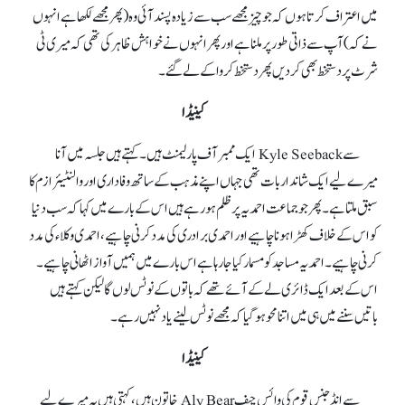
میں اعتراف کرتا ہوں کہ جو چیز مجھے سب سے زیادہ پسند آئی وہ (پھر مجھے لکھا ہے انہوں
نے کہ) آپ سے ذاتی طور پر ملنا ہے اور پھر انہوں نے خواہش ظاہر کی تھی کہ میری ٹی
شرٹ پر دستخط بھی کر دیں پھر دستخط کروا کے لے گئے۔
کینیڈا
سے Kyle Seeback ایک ممبر آف پارلیمنٹ ہیں۔ کہتے ہیں جلسہ میں آنا
میرے لیے ایک شاندار بات تھی جہاں اپنے مذہب کے ساتھ وفاداری اور والنٹیئرازم کا
سبق ملتا ہے۔ پھر جو جماعت احمدیہ پر ظلم ہو رہے ہیں اس کے بارے میں کہا کہ سب دنیا
کو اس کے خلاف کھڑا ہونا چاہیے اور احمدی برادری کی مدد کرنی چاہیے، احمدی وکلا ءکی مدد
کرنی چاہیے۔ احمدیہ مساجد کو مسمار کیا جا رہا ہے اس بارے میں ہمیں آواز اٹھانی چاہیے۔
اس کے بعد ایک ڈائری لے کےآئے تھے کہ باتوں کے نوٹس لوں گا لیکن کہتے ہیں
باتیں سننے میں ہی میں اتنا محو ہو گیا کہ مجھے نوٹس لینے یاد نہیں رہے۔
کینیڈا
سے انڈجنس قوم کی وائس چیف Aly Bear خاتون ہیں ،کہتی ہیں یہ میرے لیے