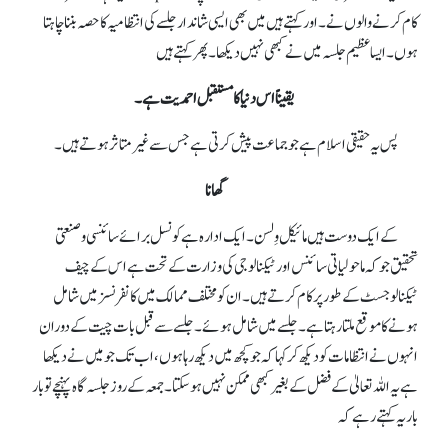
کام کرنے والوں نے ۔ اور کہتے ہیں میں بھی ایسی شاندار جلسےکی انتظامیہ کا حصہ بننا چاہتا
ہوں۔ ایسا عظیم جلسہ میں نے کبھی نہیں دیکھا۔ پھر کہتے ہیں
یقیناً اس دنیا کا مستقبل احمدیت ہے۔
پس یہ حقیقی اسلام ہے جو جماعت پیش کرتی ہے جس سے غیر متاثر ہوتے ہیں۔
گھانا
کے ایک دوست ہیں مائیکل وِلسن۔ ایک ادارہ ہے کونسل برائے سائنسی و صنعتی
تحقیق جو کہ ماحولیاتی سائنس اور ٹیکنالوجی کی وزارت کے تحت ہے اس کے چیف
ٹیکنالوجسٹ کے طور پر کام کرتے ہیں۔ ان کو مختلف ممالک میں کانفرنسز میں شامل
ہونے کا موقع ملتا رہتا ہے۔ جلسےمیں شامل ہوئے۔ جلسےسے قبل بات چیت کے دوران
انہوں نے انتظامات کو دیکھ کر کہا کہ جو کچھ میں دیکھ رہا ہوں، اب تک جو میں نے دیکھا
ہے یہ اللہ تعالیٰ کے فضل کے بغیر کبھی ممکن نہیں ہو سکتا۔ جمعہ کے روز جلسہ گاہ پہنچے تو بار
بار یہ کہتے رہے کہ