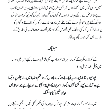
ہر شخص کے لیے نماز ایک خاص حیثیت کی حامل تھی ۔کہتے ہیں حالانکہ میں مسلمان
نہیں ہوں لیکن میں سمجھتا ہوں کہ جس طرح احمدی نماز پڑھتے ہیں یہ ہر انسان کا سب
سے پہلا فرض ہے۔ مجھے وہاں ہزاروں لوگوں کی لگن اور سنجیدگی کو دیکھ کر بہت خوشی
ہوئی۔ کہتے ہیں صحافی ہونے کے ناطے میں بہت سارے لوگوں کو ملا۔ نئے لوگوں کو،
پرانے لوگوں کو ،کئی واقف بھی مجھے مل گئے اور پھر مجھے جماعت احمدیہ کی تاریخ کے
بارے میں بھی بہت کچھ پتہ لگا۔
سینیگال
کے کولڈا ریجن کے گورنر سیرانداؤ صاحب بھی شامل ہوئے۔ کہتے ہیں میں جلسہ
میں پہلی دفعہ شامل ہوا
پوری دیانتداری سے یہ ایک بات کہہ رہا ہوں کہ جو نظم و ضبط میں نے جلسے پردیکھا
ہے وہ آج سے پہلے کبھی نہیں دیکھا۔ احمدیوں کا خلیفة المسیح سے ایسا پیار ہے جو الفاظ میں
بیان نہیں کیا جا سکتا۔
میں نے بطور گورنر بہت سفر کیا ہے لیکن ایسے پیار کی نظیر کبھی نہیں دیکھی۔ کہتے ہیں