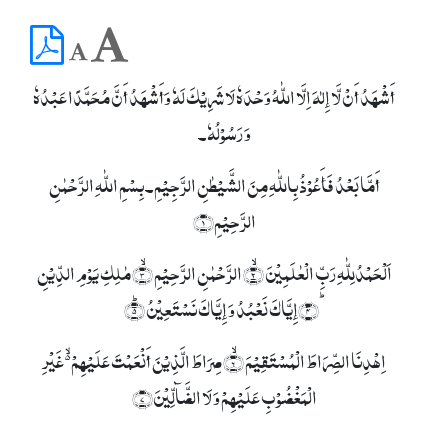
أَشْھَدُ أَنْ لَّا إِلٰہَ اِلَّا اللّٰہُ وَحْدَہٗ لَا شَرِیْکَ لَہٗ وَأَشْھَدُ أَنَّ مُحَمَّدًا عَبْدُہٗ
وَ رَسُوْلُہٗ۔
أَمَّا بَعْدُ فَأَعُوْذُ بِاللّٰہِ مِنَ الشَّیْطٰنِ الرَّجِیْمِ۔ بِسۡمِ اللّٰہِ الرَّحۡمٰنِ
الرَّحِیۡمِ﴿۱﴾
اَلۡحَمۡدُلِلّٰہِ رَبِّ الۡعٰلَمِیۡنَ ۙ﴿۲﴾ الرَّحۡمٰنِ الرَّحِیۡمِ ۙ﴿۳﴾ مٰلِکِ یَوۡمِ الدِّیۡنِ
ؕ﴿۴﴾إِیَّاکَ نَعۡبُدُ وَ إِیَّاکَ نَسۡتَعِیۡنُ ؕ﴿۵﴾
اِہۡدِنَا الصِّرَاطَ الۡمُسۡتَقِیۡمَ ۙ﴿۶﴾ صِرَاطَ الَّذِیۡنَ أَنۡعَمۡتَ عَلَیۡہِمۡ ۬ۙ غَیۡرِ
الۡمَغۡضُوۡبِ عَلَیۡہِمۡ وَ لَا الضَّآلِّیۡنَ﴿۷﴾