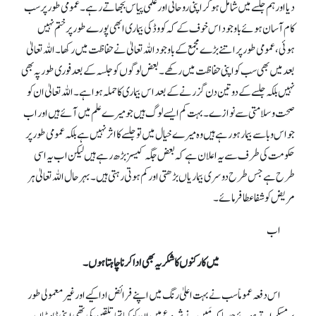
دیا اور ہم جلسے میں شامل ہو کر اپنی روحانی اور علمی پیاس بجھاتے رہے۔ عمومی طور پر سب
کام آسان ہوئے باوجود اس خوف کے کہ کووڈ کی بیماری ابھی پورے طور پر ختم نہیں
ہوئی، عمومی طور پر اتنے بڑے مجمع کے باوجود اللہ تعالیٰ نے حفاظت میں رکھا۔ اللہ تعالیٰ
بعد میں بھی سب کو اپنی حفاظت میں رکھے۔ بعض لوگوں کو جلسہ کے بعد فوری طور پہ بھی
نہیں بلکہ جلسے کے دو تین دن گزرنے کے بعد اس بیماری کا حملہ ہوا ہے۔ اللہ تعالیٰ ان کو
صحت و سلامتی سے نوازے۔ بہت کم ایسے لوگ ہیں جو میرے علم میں آئے ہیں اور اب
جو اس وبا سے بیمار ہو رہے ہیں وہ میرے خیال میں تو جلسےکا اثر نہیں ہے بلکہ عمومی طور پر
حکومت کی طرف سے یہ اعلان ہے کہ بعض جگہ کیسز بڑھ رہے ہیں لیکن اب یہ اسی
طرح ہے جس طرح دوسری بیماریاں بڑھتی اور کم ہوتی رہتی ہیں۔ بہرحال اللہ تعالیٰ ہر
مریض کو شفا عطا فرمائے۔
اب
میں کارکنوں کا شکریہ بھی ادا کرنا چاہتا ہوں۔
اس دفعہ عموماً سب نے بہت اعلیٰ رنگ میں اپنے فرائض ادا کیے اور غیر معمولی طور