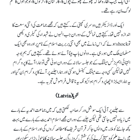
بھی ایک عجیب نظارہ تھا کہ چھوٹے چھوٹے بچوں کا ،کارکنان کا، لڑکوں کا ،نوجوانوں کا حکم
لوگ مان رہے تھے۔
ایک اَور ڈائریکٹر ہیں دوسری کمپنی کے۔ کہتے ہیں کہ مجھے جماعت کی اتنی وسعت کا
اندازہ نہیں تھا۔ کہتے ہیں نمائش کے دوران جب انہوں نے شہداء کی گیلری دیکھی
تو shockہوئے کہ اس زمانے میں بھی اتنی بربریت اسلام کے نام پر اور وہ بھی ایک
مسلمان ملک میں ہو رہی ہے۔ دونوں باپ بیٹا آئے ہوئے تھے۔ کہتے ہیں کہ ہم بوجہ
انتہائی اہم بزنس میٹنگ کے جو جلسہ سالانہ کے دوران ہونی تھی تو ہمارا آنے کا پروگرام
نہیں تھا لیکن کسی وجہ سے میٹنگ کینسل ہو گئی اور ہمارا جلسے پر آنے کا پروگرام بن گیا اور
یہ ہمارا ایسا بڑا اچھا پروگرام ہوا کیونکہ یہ ناقابل فراموش تجربہ ہے۔
لٹویا(Latvia)
سے جلسےپر آئی ایک سوشل ورکر صاحبہ لکھتی ہیں کہ میں جماعت احمدیہ کے بارے
میں زیادہ نہیں جانتی تھی لیکن جلسے کے دوران مجھے اسلام احمدیت کے بارے میں بہت
کچھ جاننے کو ملا۔ میں واپس جا کر قرآن شریف کا مطالعہ کروں گی اور اسلام کے بارے
میں اپنے علم کو وسیع کرنے کی کوشش کروں گی۔ جلسہ سالانہ کا ماحول بڑا پرسکون اور