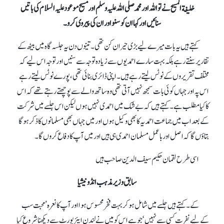
خلیفة المسیح نے تو اللہ اور محمد صلی اللہ علیہ وسلم اور مسیح موعود علیہ السلام کی باتیں
سنائیں اور کہا ان کو سنو اور ان کی پیروی کرو۔
کہتے ہیں یہ بات میرے لیے بڑی حیران کن تھی۔ تینوں دن یہ جلسہ گاہ میں بیٹھ کے
تقاریر سنتے رہے بلکہ بہت سارے احمدیوں سے زیادہ توجہ سے سنیں اور توجہ اس لیے کہ
مختلف تقریروں کے نوٹس لیتے رہے ہیں۔ اپنی ڈائری بنائی تھی، پورے نوٹس لیتے رہے
اس پہ اور جہاں کوئی بات سمجھ نہیں آتی تھی وہ ساتھ والے سے پوچھتے رہتے تھے کہ اس
کا کیا مطلب ہے۔ کہتے ہیں کہ بے شک میں احمدی نہیں ہوں لیکن اس جلسےمیں شرکت
کے بعد اب میں جماعت احمدیہ کا بھی وکیل ہوں اور میں جہاں بھی مسلمانوں کا ذکر ہو گا
بتاؤں گا کہ اصل اور باعمل مسلمان احمدی ہی ہیں اور میں آپ کا دفاع کروں گا۔
اسی طرح لقمان حکیم سیف الدین صاحب ہیں
سابق وزیر مذہب انڈونیشیا
کے۔ کہتے ہیں جلسےمیں شامل ہو کر بہت فخر محسوس ہوا اور آپ کا نعرہ ’محبت سب
کے لیے نفرت کسی سے نہیں‘ جو ہے اس کو میں نے لندن ایئر پورٹ سے دیکھنا شروع کیا