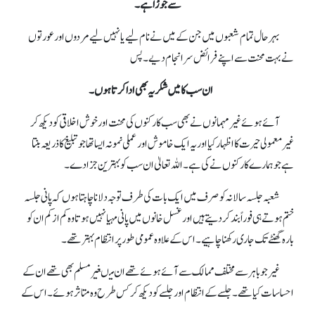
سے جوڑا ہے۔
بہرحال تمام شعبوں میں جن کے میں نے نام لیے یا نہیں لیے مردوں اور عورتوں
نے بہت محنت سے اپنے فرائض سرانجام دیے۔ پس
ان سب کا میں شکریہ بھی ادا کرتا ہوں۔
آئے ہوئے غیر مہمانوں نے بھی سب کارکنوں کی محنت اور خوش اخلاقی کو دیکھ کر
غیر معمولی حیرت کا اظہار کیا اور یہ ایک خاموش اور عملی نمونہ ایسا تھا جو تبلیغ کا ذریعہ بنتا
ہے جو ہمارے کارکنوں نے کی ہے۔ اللہ تعالیٰ ان سب کو بہترین جزا دے۔
شعبہ جلسہ سالانہ کو صرف میں ایک بات کی طرف توجہ دلانا چاہتا ہوں کہ پانی جلسہ
ختم ہوتے ہی فوراً بند کر دیتے ہیں اور غسل خانوں میں پانی مہیا نہیں ہوتا وہ کم از کم ان کو
بارہ گھنٹے تک جاری رکھنا چاہیے۔ اس کے علاوہ عمومی طور پر انتظام بہتر تھے۔
غیر جو باہر سے مختلف ممالک سے آئے ہوئے تھے ان میںغیر مسلم بھی تھے ان کے
احساسات کیا تھے۔ جلسےکے انتظام اور جلسےکو دیکھ کر کس طرح وہ متاثر ہوئے۔ اس کے