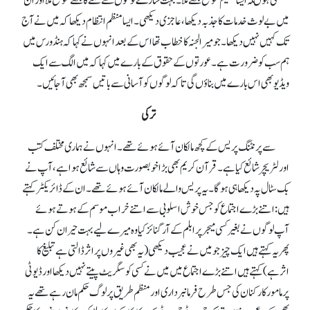
سمجھتی ہوںکہ ایسا عظیم موقع مجھے ملا۔ بہت سارے لوگوں سے ملنے کا مجھے موقع ملا اور ان
میں بے لوث خدمات کا جذبہ دیکھا ،عاجزی دیکھی۔ ایسا منظم انتظام دیکھا کہ میں نے آج
تک کہیں نہیں دیکھا۔ جو میرا لجنہ کا خطاب تھا اس کے بعد انہوں نے کہا کہ ہنڈورس میں
ہم سب کو ضرور ت ہے۔ عورتوں کے حقوق کے بارے میں کہا کہ میں الگ سے ایک
ویڈیو بھی اس بارے میں بناؤں گی تاکہ لوگوں کو آسانی سے باتیں سمجھ بھی آ جائیں۔
ترکی
سے پرنٹنگ پریس کے کچھ مالکان آئے ہوئے تھے۔ انہوں نے ہماری مختلف کتب
اور لٹریچر شائع کیا ہے ۔قرآن کریم بھی بڑا خوبصورت وہاں سے شائع ہواہے، آپ نے
بک سٹال پہ دیکھا ہی ہوگا۔ یہ پریس والے مالکان آئے ہوئے تھے۔ ان کے ڈائریکٹر کہتے
ہیں: اتنے بڑے اجتماع کو جس خوش اسلوبی سے اتنے خراب موسم کے ہوتے ہوئے
آپ لوگوں نے بغیر کسی میجر پرابلم کے آرگنائز کیا وہ میرے لیے بہت حیران کن ہے۔
پھر یہ کہتے ہیں ایک چیز جو میں نے عجیب دیکھی (یہ بھی غیروں پر اثر ڈالتی ہے تبلیغ کا
اثرہے) کہتے ہیں اتنے بڑے اجتماع میں میں نے کسی کو سگریٹ پیتے نہیں دیکھا اور ڈیوٹی
پر مامور کارکنان کی جس طرح فرمانبرداری اور منظم طریق پر لوگ حکم مان رہے تھے یہ