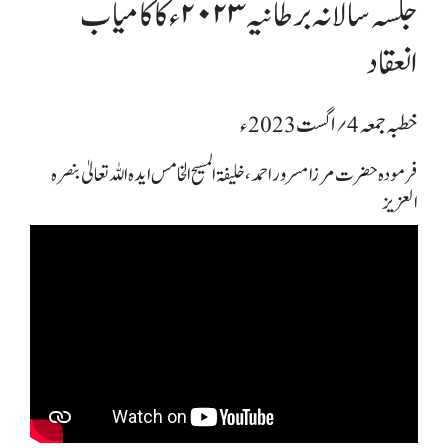
جلسہ سالانہ برطانیہ ۲۰۲۳ء کا کامیاب
انعقاد
خطبہ جمعہ 4؍ اگست 2023ء
فرمودہ حضرت مرزا مسرور احمد، خلیفۃ المسیح الخامس ایدہ اللہ تعالیٰ بنصرہ
العزیز