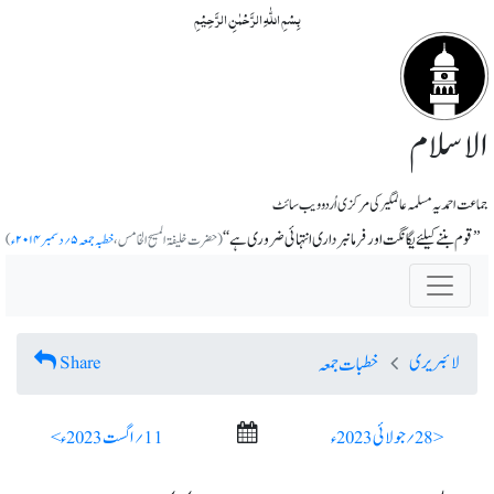
بِسۡمِ اللّٰہِ الرَّحۡمٰنِ الرَّحِیۡمِ
الاسلام
جماعت احمدیہ مسلمہ عالمگیر کی مرکزی اُردو ویب سائٹ
’’قوم بننے کیلئے یگانگت اور فرمانبرداری انتہائی ضروری ہے‘‘
(حضرت خلیف
المسیح الخامس،
خطبہ جمعہ ۵؍دسمبر ۲۰۱۴ء
)
لائبریری
Share
خطبات جمعہ
< 28؍ جولائی 2023ء
11؍ اگست 2023ء >