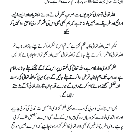
یقیناً اللہ تعالیٰ بہت بخشنے والااور بار بار رحم کرنے والا ہے۔ پس
اللہ تعالیٰ تو ہماری کمزوریوں سے صرفِ نظر فرماتے ہوئے اتنا زیادہ اور ایسے ایسے
ذرائع اور طریقے سے ہمیں نوازتا ہے کہ ہم کبھی بھی اس کی شکر گزاری کا حق ادا نہیں کر
سکتے
لیکن ہمیں اللہ تعالیٰ کا یہ حکم بھی ہے کہ تم اس کا شکر ادا کرتے چلے جاؤ اور جب تم
اللہ تعالیٰ کا شکر ادا کرتے چلے جاؤ گے تو اللہ تعالیٰ تمہیں اَور بھی نوازتا چلا جائے گا۔ پس
شکر گزاری ہمارا کام ہے، اللہ تعالیٰ کی نعمتوں پر اس کے آگے جھکتے چلے جانا ہمارا کام
ہے اور جب تک ہم اپنا یہ فرض ادا کرتے چلے جائیں گے، ہر کامیابی کو اللہ تعالیٰ کی رحمت
اور فضل سمجھتے ہوئے کام کرتے رہیں گے ہمارے قدم ان شاء اللہ تعالیٰ آگے بڑھتے
رہیں گے۔
پس اس جلسے کی کامیابی کی سب سے پہلی شکر گزاری تو ہمیں اللہ تعالیٰ کی کرنی چاہیے
اور جو انتظامی لحاظ سے کمزوریاں رہ گئی ہیں اس کے لیے بھی اس سے بخشش طلب کرنی
چاہیے۔ اسی طرح شاملین کو بھی اللہ تعالیٰ کا شکرگزار ہونا چاہیے کہ اس نے ہمیں موقع