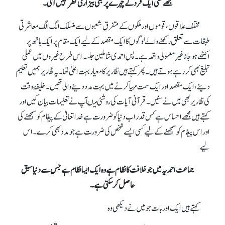
مجھے کسی ایک فرد کے چہرے پر بھی بیزاری نظر نہیں آئی۔
مختلف علاقوں، قوموں اور ملکوں کے متفرق شعبوں سے منسلک الگ الگ معاشرتی
طبقات سے تعلق رکھنے والے لوگوں کا ایک مقصد کے لیے ایک مقام پر ایک ہاتھ پر
اکٹھے ہو جانا غیر معمولی واقعہ ہے۔ پس احمدی شاملین جلسہ اس طرح غیروں میں عملی
تبلیغ بھی کر رہے ہوتے ہیں۔ پھر کہتے ہیں تقاریر کا معیار بہت اعلیٰ تھا۔ یہ تقاریر ہمیں تعلیم
دینے، ایک مقصد اور ایک سمت مہیا کرنے میں بہت مدد دینے والی تھیں۔ خلیفۂ وقت
کی تقاریر بھی میں نے سنیں۔ قرآنی آیات کی روشنی میںآپ نے تعلیمات بیان کیں اور
کہتے ہیں مجھے احساس ہے کس قدر اب دنیا کو ضرورت ہے خدا تعالیٰ کے پیغام کوسمجھنے کی
اور اس پیغام کو سمجھنے کے لیے کسی ایسے شخص کی ضرورت ہے جو مدد بھی کرے۔ اس
لیے
جماعت احمدیہ میں جو خلافت کا نظام ہے وہ ایک ایسا نظام ہے جس سے دنیا سبق
حاصل کر سکتی ہے۔
کہتے ہیں ایک اور بات جو میں نے دیکھی وہ