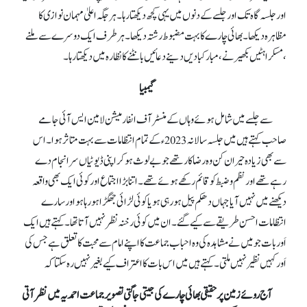
اور جلسہ گاہ تک اور جلسےکے دنوں میں یہی کچھ دیکھتا رہا۔ ہر جگہ اعلیٰ مہمان نوازی کا
مظاہرہ دیکھا۔ بھائی چارے کا بہت مضبوط رشتہ دیکھا۔ ہر طرف ایک دوسرے سے ملنے
،مسکراہٹیں بکھیرنے،مبارکبادیں دینے دعائیں بانٹنے کا نظارہ میں دیکھتا رہا۔
گیمبیا
سے جلسےمیں شامل ہوئے وہاں کے منسٹر آف انفارمیشن لامین ایس آئی جامے
صاحب کہتے ہیں میں جلسہ سالانہ 2023ء کے تمام انتظامات سے بہت متاثر ہوا۔ اس
سے بھی زیادہ حیران کن وہ رضا کار تھے جو بے لوث ہو کر اپنی ڈیوٹیاں سرانجام دے
رہے تھے اور نظم و ضبط کو قائم رکھے ہوئے تھے۔ اتنا بڑا اجتماع اور کوئی ایک بھی واقعہ
دیکھنے میں نہیں آیا جہاں دھکم پیل ہو رہی ہو یا کوئی لڑائی جھگڑا ہو رہا ہو اور سارے
انتظامات احسن طریقے سے کیے گئے۔ ان میں کوئی رخنہ نظر نہیں آتا تھا۔ کہتے ہیں ایک
اَور بات جو میں نے مشاہدہ کی وہ احباب جماعت کا اپنے امام سے محبت کا تعلق ہے جس کی
اَور کہیں نظیر نہیں ملتی۔ کہتے ہیں میں اس بات کا اعتراف کیے بغیر نہیں رہ سکتا کہ
آج روئے زمین پر حقیقی بھائی چارے کی جیتی جاگتی تصویر جماعت احمدیہ میں نظر آتی