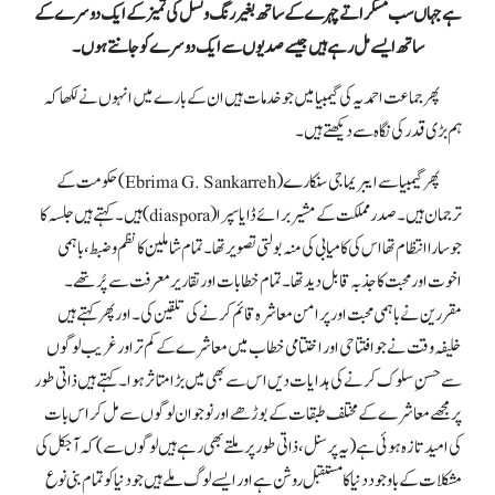
ہے جہاں سب مسکراتے چہرے کے ساتھ بغیر رنگ و نسل کی تمیز کے ایک دوسرے کے
ساتھ ایسے مل رہے ہیں جیسے صدیوں سے ایک دوسرے کو جانتے ہوں۔
پھر جماعت احمدیہ کی گیمبیا میں جو خدمات ہیں ان کے بارے میں انہوں نے لکھا کہ
ہم بڑی قدر کی نگاہ سے دیکھتے ہیں۔
پھر گیمبیا سے ایبریما جی سنکارے (Ebrima G. Sankarreh) حکومت کے
ترجمان ہیں۔ صدر مملکت کے مشیر برائے ڈایاسپرا (diaspora)ہیں ۔کہتے ہیں جلسہ کا
جو سارا انتظام تھا اس کی کامیابی کی منہ بولتی تصویر تھا۔ تمام شاملین کا نظم و ضبط، باہمی
اخوت اور محبت کا جذبہ قابل دید تھا۔ تمام خطابات اور تقاریر معرفت سے پُر تھے۔
مقررین نے باہمی محبت اور پرامن معاشرہ قائم کرنے کی تلقین کی۔ اور پھر کہتے ہیں
خلیفہ وقت نے جو افتتاحی اور اختتامی خطاب میں معاشرے کے کم تر اور غریب لوگوں
سے حسنِ سلوک کرنے کی ہدایات دیں اس سے بھی میں بڑا متاثر ہوا۔ کہتے ہیں ذاتی طور
پر مجھے معاشرے کے مختلف طبقات کے بوڑھے اور نوجوان لوگوں سے مل کر اس بات
کی امید تازہ ہوئی ہے (یہ پرسنل، ذاتی طور پر ملتے بھی رہے ہیں لوگوں سے ) کہ آجکل کی
مشکلات کے باوجود دنیا کا مستقبل روشن ہے اور ایسے لوگ ملے ہیں جو دنیا کو تمام بنی نوع