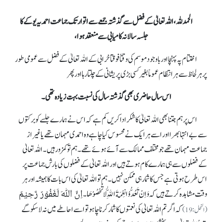
الحمد للہ، اللہ تعالیٰ کے فضل سے گذشتہ جمعےسے اتوار تک جماعت احمدیہ یوکے کا
جلسہ سالانہ کامیابی سے منعقد ہوا،
اختتام پہ پہنچا اور باوجود موسم کی وقتاً فوقتا ًخرابی کے اللہ تعالیٰ کے فضل سے عمومی طور
پر ہر لحاظ سے ہر انتظام عموماً بغیر کسی بڑی پریشانی کے چلتا رہا اور پھر
اس سال حاضری بھی گذشتہ سال کی نسبت بہت زیادہ تھی۔
اس پر ہم جتنا بھی اللہ تعالیٰ کا شکر ادا کریں کم ہے کہ اس نے ہمارے جلسےکو برکتوں
سے بے انتہا بھرا اور اسے ہر ایک نے محسوس کیا چاہے وہ احمدی مہمان تھے یا غیر از
جماعت مہمان تھے جو مختلف ممالک سے آئے ہوئے تھے۔ ہم تو کمزور ہیں۔ اللہ تعالیٰ
کے فضلوں سے ہی ہمارے کام ہوتے ہیں اور اللہ تعالیٰ کے فضلوں کی بارش جماعت پر
اس طرح ہوتی ہے جس کا شمار ہی ممکن نہیں۔ہم تو اللہ تعالیٰ کی اس بات کا ہمیشہ اور ہر
اِنَّ اللّٰهَ لَغَفُوْرٌ رَّحِيْمٌ
وقت مشاہدہ کرتے ہیں کہ وَاِنْ تَعُدُّوْا نِعْمَةَ اللّٰهِ لَا تُحْصُوْهَا۔
کہ اگر تم اللہ تعالیٰ کی نعمتوں کا شمار کرنا چاہو تو اسے احاطے میں نہ لا سکو گے
(النحل:19)