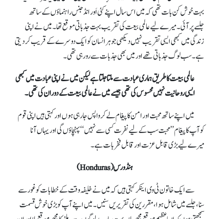
بہت خوش کن بات تھی کہ میں اس سال اپنے کئی اَور انڈجنس راہنماؤں کے ساتھ
جلسےپر آئی۔ میرے لیے عالمی بیعت کی تقریب بہت جذباتی موقع تھا۔ میں نے اپنی
زندگی میں کبھی ایسی تقریب نہیں دیکھی جو ہر انسان کو ایک دوسرے کے قریب کر دیتی
ہے۔ سب لوگ جذباتی تھے اور میں بھی جذبات سے رو رہی تھی۔
عالمی بیعت کا طریق ہماری عبادت سے ملتا جلتا ہے لیکن میں نے اپنی عبادت میں کبھی
ایسی روحانیت نہیں محسوس کی تھی جیسے میں نے عالمی بیعت کے دوران کی تھی۔
میں اپنے ساتھ محبت اور امن کا پیغام لے کر واپس جا رہی ہوں اور کہتی ہیں اپنی قوم
کو آپ کا پیغام ’’محبت سب کے لیے نفرت کسی سے نہیں‘‘پہنچاؤں گی اور یہاں آنا
میرے لیے بڑی قابل عزت اور قابل فخر بات ہے۔
ہنڈورس (Honduras)
سے ایک خاتون ٹی وی اینکر کہتی ہیں کہ میں نے خلیفہ وقت کے خطابات کو غور سے
سنا، جلسےمیں شامل ہوا، مقررین کی تقریریں سنیں۔ میں اپنے آپ کو بڑی خوش قسمت