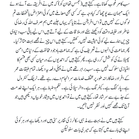
سب کا مرغوب کھانا ہے۔ کہتے ہیں (تجسس تھا ان کو) کہ میں نے افریقہ سے آئے ہوئے
ایک مہمان سے پوچھا کہ کیا وجہ ہے کہ کسی بھی معاملے میں کوئی اعتراض یا تحفظات تم
لوگوں کے نہیں ہیں تو اس افریقن نے بتایا کہ یہاں جلسےمیں ہم صرف اللہ کی رضا کی
خاطر اور خلیفہ وقت کو دیکھنے سننے اور ملاقات کے لیے آتے ہیں اس لیے باقی سب دنیاوی
چیزیں ہمارے لیے کوئی حیثیت نہیں رکھتیں۔ کہتے ہیں اس چیز نے مجھے بہت متاثر کیا۔
پھر جماعت کی انہوں نے تعریف کی ہے کہ جماعت باوجود مخالفت کے دنیا میں امن
پھیلانے کی کوشش کر رہی ہے۔ پھر کہتے ہیں کہ احمدیوں کے درمیان کسی بھی قسم کا
امتیازی سلوک نہیں ہے۔ سب برابر تھے میں نے پہلی دفعہ یہ دیکھا۔ تمام طبقات عمر
کے افراد رضاکارانہ طور پر مختلف خدمات سرانجام دے رہے تھے۔ ٹریفک کنٹرول
ہے۔ پارکنگ ہے۔ کیٹرنگ ہے۔ واٹر سپلائی ہے۔نظم و ضبط ہے۔ ہر ایک اپنے خدمت
کے جذبےسے سرشار تھا۔ کہتے ہیں میں نے تو احمدیوں میں بیشمار خوبیاں دیکھی ہیں جو
آج تک مجھے کہیں اَور نظر نہیں آئیں۔
کہتے ہیں میں نے بہت سے مذہبی سکالرز کی تقاریر سنی ہیں اور دیکھا ہے اور ہر کوئی
اپنے ہی بارے میں کہتا ہے کہ میری بات سنو لیکن