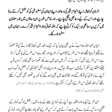
لگی تو وہ مرتد ہو گیا۔ پس اس لیے
انسان کو ہمیشہ اپنے انجام بخیر کی دعا اور اپنے ایمان کی مضبوطی کی کوشش کرتے رہنا
چاہیے اور اس کے لیے دعا بھی مانگنی چاہیے۔اور خاص طور پر ان دعاؤں میں جو رمضان
میں کریں یہ دعا بھی ہر ایک کو کرنی چاہیے کہ اللہ تعالیٰ ہمارا انجام بخیر کرے۔ ایمان میں
مضبوط رکھے۔
میاں عبداللہ صاحبؓ نے یہ بھی بیان کیا کہ ایک دفعہ میں کھانا چھوڑنے گیا تو حضورؑ
نے مجھےفرمایا: مجھے خدا اس طرح مخاطب کرتا ہے اور مجھ سے اس طرح کی باتیں کرتا
ہے ،اس طرح باتیں کرتا ہے کہ اگر میں ان میں سے کچھ تھوڑا سا بھی ظاہر کروں تو یہ
جتنے معتقدین نظر آتے ہیں سب پھر جائیں۔اور ویسے ہوا بھی عملاً یہی کہ بعض لوگ جب
آپؑ نے دعویٰ کیا تو پھر گئے اور مخالفت میں بھی بڑھ گئے کیونکہ یہ تصوّر بھی نہیں کر سکتے
تھے کہ اللہ تعالیٰ اس طرح باتیں کر سکتا ہے۔
(ماخوذ از سیرت المہدی جلد 1حصہ اول
صفحہ62تا65 روایت نمبر 88)
اسی طرح ایک اَور واقعہ ہے آپؑ کے نماز پڑھنے کے بارہ میں۔ بعض لوگ نماز کے
فقہی مسائل کے بارے میں بات کرتے ہیں کہ کس طرح ہاتھ باندھنے چاہئیں اور نماز کی