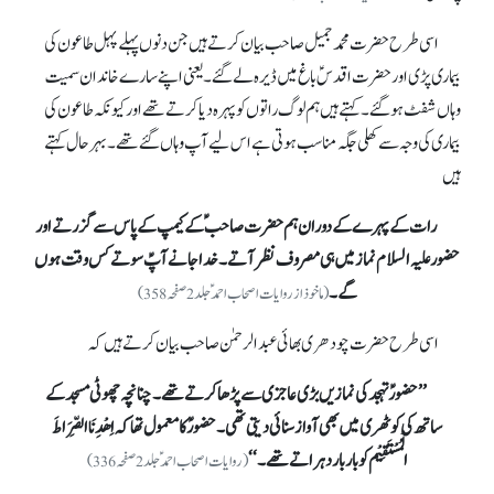
اسی طرح حضرت محمد جمیل صاحب بیان کرتے ہیں جن دنوں پہلے پہل طاعون کی
بیماری پڑی اور حضرت اقدسؑ باغ میں ڈیرہ لے گئے۔یعنی اپنے سارے خاندان سمیت
وہاں شفٹ ہو گئے۔کہتے ہیں ہم لوگ راتوں کو پہرہ دیا کرتے تھے اور کیونکہ طاعون کی
بیماری کی وجہ سے کھلی جگہ مناسب ہوتی ہے اس لیے آپ وہاں گئے تھے۔ بہرحال کہتے
ہیں
رات کے پہرے کے دوران ہم حضرت صاحبؑ کے کیمپ کے پاس سے گزرتے اور
حضور علیہ السلام نماز میں ہی مصروف نظر آتے۔ خدا جانے آپؑ سوتے کس وقت ہوں
گے۔
(ماخوذ از روایات اصحاب احمدؑ جلد 2 صفحہ 358)
اسی طرح حضرت چودھری بھائی عبدالرحمٰن صاحب بیان کرتے ہیں کہ
’’ حضورؑ تہجد کی نمازیں بڑی عاجزی سے پڑھا کرتے تھے۔ چنانچہ چھوٹی مسجد کے
ساتھ کی کوٹھری میں بھی آواز سنائی دیتی تھی۔ حضورؑ کا معمول تھا کہ اِھْدِنَاالصِّرَاطَ
الْمُسْتَقِیْم کو بار بار دہراتے تھے۔‘‘
(روایات اصحاب احمدؑ جلد2صفحہ336)