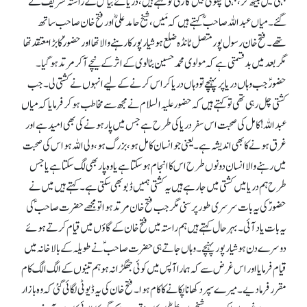
ؑبہلی میں بیٹھ کر، بہلی چھوٹی بیل گاڑی کو کہتے ہیں، دریائے بیاس کے راستہ تشریف لے
گئے۔ میاں عبداللہ صاحبؓ کہتے ہیں کہ مَیں ،شیخ حامد علیؓ اور فتح خان صاحب ساتھ
تھے۔ فتح خان رسول پور متصل ٹانڈہ ضلع ہوشیارپور کا رہنے والا تھا اور حضور ؑکا بڑا معتقد تھا
مگر بعد میں بدقسمتی ہے کہ مولوی محمد حسین بٹالوی کے اثر کے نیچے آ کر مرتد ہو گیا۔
حضورؑ جب وہاں دریا پر پہنچے تو وہاں دریا کراس کرنے کے لیے انہوں نے کشتی لی۔ جب
کشتی چل رہی تھی توکہتے ہیں کہ حضور علیہ السلام نے مجھ سے مخاطب ہو کر فرمایا کہ میاں
عبداللہ! کامل کی صحبت اس سفر دریا کی طرح ہے جس میں پار ہونے کی بھی امید ہے اور
غرق ہونے کا بھی اندیشہ ہے۔ یعنی جو انسان کامل ہو، بزرگ ہو، ولی اللہ ہو اس کی صحبت
میں رہنے والا انسان دونوں طرح اس کا انجام ہو سکتا ہے یا وہ پار بھی لگ سکتا ہے یاجس
طرح ہم دریا میں کشتی میں جا رہے ہیں یہ کشتی ہمیں ڈبو بھی سکتی ہے۔ کہتے ہیں میں نے
حضورؑکی یہ بات سرسری طور پر سنی مگر جب فتح خان مرتد ہوا تو مجھے حضرت صاحبؑ کی
یہ بات یاد آئی۔ بہرحال کہتے ہیں ہم راستہ میں فتح خان کے گاؤں میں قیام کرتے ہوئے
دوسرے دن ہوشیار پور پہنچے۔ وہاں جاتے ہی حضرت صاحبؑ نے طویلہ کے بالا خانہ میں
قیام فرمایا اور اس غرض سے کہ ہمارا آپس میں کوئی جھگڑا نہ ہو ہم تینوں کے الگ الگ کام
مقرر فرما دیے۔ میرے سپر دکھانا پکانے کا کام ہوا۔ فتح خان کی یہ ڈیوٹی لگائی گئی کہ وہ بازار