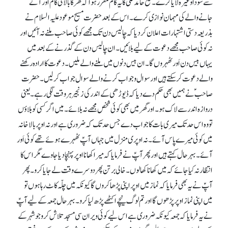
سے سودا وغیرہ لایا کرے۔ شیخ حامد علی ؓکا یہ کام مقرر ہوا کہ گھر کا بالائی کام اور آنے
جانے والے کی مہمان نوازی کرے۔ اس کے بعد حضرت مسیح موعود علیہ السلام نے
بذریعہ دستی اشتہارات اعلان کر دیا کہ چالیس دن تک مجھے کوئی صاحب ملنے نہ آئیں اور
نہ کوئی صاحب مجھے دعوت کے لیے بلائیں۔ ان چالیس دن کے گذرنے کے بعد میں
یہاں بیس دن اَور ٹھہروں گا۔ ان بیس دنوں میں ملنے والے ملیں۔ دعوت کا ارادہ رکھنے
والے دعوت کر سکتے ہیں اور سوال و جواب کرنے والے سوال جواب کر لیں۔ حضرت
صاحبؑ نے ہمیں بھی حکم دے دیا کہ ڈیوڑھی کے اندر کی زنجیر ہر وقت لگی رہے۔یعنی
دروازہ اندر سے لاک ہو۔ اور گھر میں بھی کوئی شخص مجھے نہ بلائے۔ میں اگر کسی کو بلاؤں
تو وہ اس حد تک میری بات کا جواب دے جس حد تک کہ ضروری ہے اور نہ اوپر بالاخانہ
میں کوئی میرے پاس آئے۔ نہ اوپری منزل میں جہاں آپؑ ٹھہرے ہوئے تھے کوئی اَور
آئے۔ بہرحال کہتے ہیں اور پھر آپؑ نے فرمایا کہ میرا کھانا اوپر پہنچا دیا جاوے مگر اس کا
انتظار نہ کیا جائے کہ میں کھانا کھالوں۔ خالی برتن پھر دوسرے وقت لے جایا کرو۔ پھر
آپؑ نے یہ بھی فرمایا کہ نمازمیں اوپر اپنی پڑھاکروں گا کیونکہ میں چلّہ کاٹ رہا ہوں تو
میں اپنی نماز اوپر پڑھوں گا اورتم لوگ نیچے اکٹھے پڑھ لیا کرو۔ بہرحال جمعہ کے لیے آپؑ
نے یہ فرمایا کہ جمعہ کیونکہ ضروری ہے اس لیے کوئی ویران سی مسجد تلاش کرو جو شہر کے