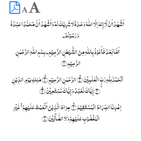
أَشْھَدُ أَنْ لَّا إِلٰہَ اِلَّا اللّٰہُ وَحْدَہٗ لَا شَرِیْکَ لَہٗ وَأَشْھَدُ أَنَّ مُحَمَّدًا عَبْدُہٗ
وَ رَسُوْلُہٗ۔
أَمَّا بَعْدُ فَأَعُوْذُ بِاللّٰہِ مِنَ الشَّیْطٰنِ الرَّجِیْمِ۔ بِسۡمِ اللّٰہِ الرَّحۡمٰنِ
الرَّحِیۡمِ﴿۱﴾
اَلۡحَمۡدُلِلّٰہِ رَبِّ الۡعٰلَمِیۡنَ ۙ﴿۲﴾ الرَّحۡمٰنِ الرَّحِیۡمِ ۙ﴿۳﴾ مٰلِکِ یَوۡمِ الدِّیۡنِ
ؕ﴿۴﴾إِیَّاکَ نَعۡبُدُ وَ إِیَّاکَ نَسۡتَعِیۡنُ ؕ﴿۵﴾
اِہۡدِنَا الصِّرَاطَ الۡمُسۡتَقِیۡمَ ۙ﴿۶﴾ صِرَاطَ الَّذِیۡنَ أَنۡعَمۡتَ عَلَیۡہِمۡ ۬ۙ غَیۡرِ
الۡمَغۡضُوۡبِ عَلَیۡہِمۡ وَ لَا الضَّآلِّیۡنَ﴿۷﴾