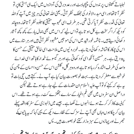
لہلہاتے کھیتوں، پرندوں کی چہچہاہٹ اور رعد و برق کی آوازوں میں ایک ہی ہستی کا پرتو
نظر آتا تھا اور اسی مبدء الانوار کی جھلک نظر آتی۔ یعنی اللہ تعالیٰ کی ہر چیز میں آپؑ کو اللہ
تعالیٰ کی قدرت نظر آیا کرتی تھی۔ ہر طرف اسی محبوب حقیقی کا جلوہ نظر آتا تھا۔وہ چاند
کو دیکھ کر اگر سخت بے کل ہوتا ہے تو اس لیے کہ اس میں بھی جمال یار کے کچھ کچھ آثار
دکھائی دیتے ہیں۔ چشمہ خورشید میں اس کی موجیں مشہود نظر آتی ہیں اور ہر ستارے میں
اس کی چمکار کا تماشہ دکھائی دیتا ہے۔خوبروئیوں میں ملاحت اسی خالق حقیقی کے حسن کا
پتہ دیتی ہے۔ ہر حسین آنکھ اسی کو دکھاتی ہے اور ہر گیسوئے خمدار کا ہاتھ اسی خدائے
واحد کی طرف اشارہ کر رہا ہوتا ہے اور وہ ہر گل و گلشن اس کے حسن و احسان کے چمن کی
خوشبو سے معطر کر دیتا ہے۔ بہت خوبصورت بیان کیا ہے آپ نے۔کہتے ہیں سچی بات تو
یہ ہے کہ کہنے کو تو آپ علیہ السلام ان مقدمات کے لیے جا رہے ہوتے تھے لیکن
دراصل ان سفروں میں بھی غم اغیار کے سارے جھگڑے کٹ رہے ہوتے تھے۔ اس
کیفیت کا ذکر کرتے ہوئے انہوں نے لکھا ہے۔ جیسے میں ڈلہوزی کے سفر کا واقعہ پہلے
بیان کر چکا ہوں وہاں بھی آپؑ نے سڑک کے نظارے دیکھ کے یہی کہا کہ یہ پانیوںکے
جھرنے اور پہاڑوں کے سبزہ زار کتنے خوبصورت ہیں۔ پس