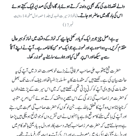
والے نقصانات کی کچھ بھی پرواہ نہ کرتے ہوئے بارگاہ الٰہی کی صدا پر لبیک کہتے ہوئے
اس کی بارگاہ میں حاضر ہو جاتے۔
(ماخوذ ازسیرت المہدی جلد 1حصہ اول صفحہ 14 روایت
نمبر 17)
یہ ہے اصل چیز جو ہر ایک کو یاد رکھنی چاہیے کہ نماز کے وقت میں نماز کو بہرحال
مقدّم کریں۔ یہ وہ اسوہ ہے اور نمونہ ہے جو ایک مومن کا خاصہ ہے۔آپؑ نے اپنے آقاؐ
سے یہ سیکھا اور اس پر عمل کیا اور ہمارے سامنے یہ نمونہ رکھا۔
حضرت شیخ یعقوب علی صاحب عرفانیؓ نے بڑے خوبصورت انداز میں آپؑ کی یہ
حالت بیان کی ہے۔ لکھتے ہیں کہ مقدمات کا یہ سلسلہ بڑا لمبا تھا اور چیف کورٹ تک بعض
مقدمات کی پیروی آپؑ کو کرنی پڑتی تھی۔ لکھتے ہیں کہ میں اس سیرت کے پڑھنے والوں
کو حضرت مرزا صاحب ؑکی زندگی کے اس حصے پر واقف کرتے ہوئے جس امر پر متوجہ
کرنا چاہتا ہوں وہ آپؑ کا تعلق باللہ ہے۔جن لوگوں کو حضرت صاحب ؑکی صحبت میں رہنے
اور آپؑ کی باتیں سننے کا موقع ملا ہے یا جنہوں نے ان تقریروں کو جو شائع ہو چکی ہیں پڑھا
ہے وہ جانتے ہیں کہ حضرت مرزا صاحبؑ ہمیشہ دست بکار اور دل بہ یاریعنی ہاتھ کام میں
اور دل یار یعنی خدا کی یاد میں مصروف ہے اور اس کی آپؑ ہدایت بھی فرماتے تھے۔