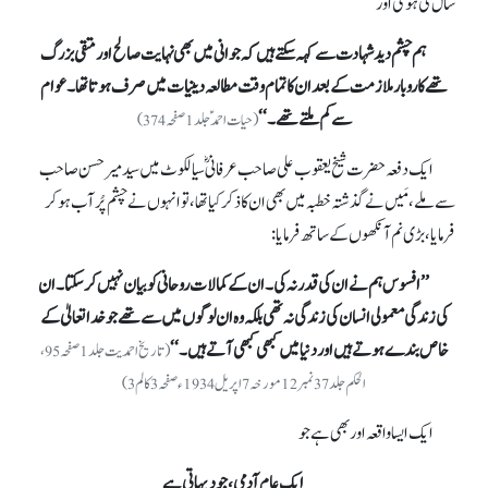
سال کی ہوگی اور
ہم چشم دید شہادت سے کہہ سکتے ہیں کہ جوانی میں بھی نہایت صالح اور متقی بزرگ
تھے کاروبار ملازمت کے بعد ان کا تمام وقت مطالعہ دینیات میں صرف ہوتا تھا۔ عوام
سے کم ملتے تھے۔‘‘
(حیات احمدؑ جلد 1صفحہ 374)
ایک دفعہ حضرت شیخ یعقوب علی صاحب عرفانیؓ سیالکوٹ میں سید میر حسن صاحب
سے ملے، مَیں نے گذشتہ خطبہ میں بھی ان کا ذکر کیا تھا، تو انہوں نے چشم پُرآب ہو کر
فرمایا ،بڑی نم آنکھوں کے ساتھ فرمایا:
’’افسوس ہم نے ان کی قدر نہ کی۔ان کے کمالات روحانی کو بیان نہیں کر سکتا۔ ان
کی زندگی معمولی انسان کی زندگی نہ تھی بلکہ وہ ان لوگوں میں سے تھے جو خدا تعالیٰ کے
خاص بندے ہوتے ہیں اور دنیا میں کبھی کبھی آتے ہیں۔ ‘‘
(تاریخ احمدیت جلد 1 صفحہ 95،
الحکم جلد 37 نمبر 12 مورخہ 7 اپریل 1934 ء صفحہ 3 کالم 3)
ایک ایسا واقعہ اور بھی ہے جو
ایک عام آدمی، جو دیہاتی ہے