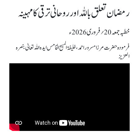
رمضان تعلق باللہ اور روحانی ترقی کا مہینہ
خطبہ جمعہ 20؍ فروری 2026ء
فرمودہ حضرت مرزا مسرور احمد، خلیفۃ المسیح الخامس ایدہ اللہ تعالیٰ بنصرہ
العزیز