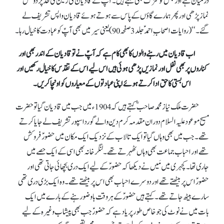
درمیان ہے اور جس کو سڑک بھی کہتے ہیں۔ آپؑ نے قادیان کی زمین کی حد پر دو نفل
نماز پڑھی اور پھر ہمارے گاؤں کے پاس سے ہوتے ہوئے قادیان واپس تشریف لے
گئے۔ ‘‘ (روایات اصحاب ِاحمدؑ جلد 3 صفحہ 90) یعنی سیر میں بھی آپؑ کو عبادت کا خیال رہا۔
اب قادیان میں رہنے والوں کا بھی کام ہے کہ آپؑ نے تو قادیان کے اندر بھی اور
کناروں پر بھی نفل اور نمازیں پڑھی ہوئی ہیں اس لیے اس کے تقدس کا خیال رکھیں اور
اس بستی کا حق ادا کرتے ہوئے اپنی عبادتوں کے معیاروں کو اونچا کریں۔
حضرت ملک نیاز محمد صاحب ؓکہتے ہیں کہ 1904ء میں جب میں قادیان گیا تو حضرت
مسیح موعود علیہ السلام دوران مقدمہ کرم دین والے گورداسپور تشریف لے جایا کرتے
تھے۔ جب میں بھی وہاں گیا تو ایک تالاب کے نزدیک ایک مکان میں حضورؑ فروکش
تھے اور احباب جماعت بھی وہاں ٹھہرتے تھے۔ لنگر خانہ بھی اسی کے ایک حصے میں
جاری تھا۔ کچہری میں مَیں نے دیکھا کہ حضورؑ کے لیے ایک دری بچھائی جاتی تھی اور
حضورؑ اس پر بیٹھتے تھے اور دوسرے احباب بھی اس پر بیٹھتے تھے۔وہ ایک بڑی دری تھی
سارے بیٹھ جاتے تھے۔ کہتے ہیں حضورؑ کے ہر وقت باوضو رہنے کے بارے میں ایک
بات میں نے نوٹ کی جو خاص طور پر یاد ہے کہ حضورؑ جب بھی پیشاب وغیرہ کے لیے