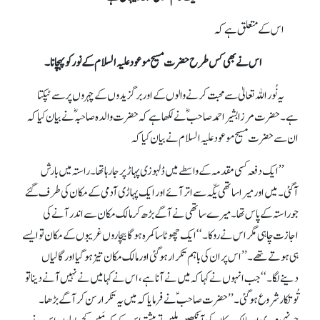
اس کے متعلق ہے کہ
اس نے بھی کس طرح حضرت مسیح موعود علیہ السلام کے نور کو پہچانا۔
یہ نُور اللہ تعالیٰ سے محبت کرنے والوں کے اور برگزیدوں کے چہروں پر سےٹپکتا
ہے۔ حضرت مرزا بشیر احمد صاحبؓ نے لکھا ہے کہ حضرت والدہ صاحبہ ؓنے بیان کیا کہ
ان سے حضرت مسیح موعود علیہ السلام نے بیان کیا کہ
’’ایک دفعہ کسی مقدمہ کے واسطے میں ڈلہوزی پہاڑ پر جا رہا تھا۔ راستہ میں بارش
آگئی۔ میں اور میرا ساتھی یکّہ سے اتر آئے اور ایک پہاڑی آدمی کے مکان کی طرف گئے
جو راستہ کے پاس تھا۔ میرے ساتھی نے آگے بڑھ کر مالک مکان سے اندر آنے کی
اجازت چاہی مگر اس نے روکا۔‘‘ ایک چھوٹا سا کمرہ ہوگا بیچاروں غریبوں کے مکان تو ایسے
ہی ہوتے تھے۔ ’’اس پر ان کی باہم تکرار ہو گئی اور مالک مکان تیز ہو گیا اور گالیاں
دینےلگا۔‘‘ جب انہوں نے کہا کہ میں نے آنا ہے ،اس نے کہا میں نےنہیں آنے دینا تو
تُو تکار شروع ہو گئی۔’’حضرت صاحبؑ نے فرمایا کہ میں یہ تکرار سن کر آگے بڑھا۔