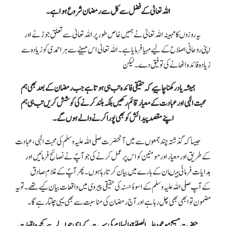
اللہ تعالیٰ کے فضل سے کل سے رمضان شروع ہوا ہے۔
یہ روزوں کا مہینہ اللہ تعالیٰ نے ہمیں خاص طور پر اللہ تعالیٰ سے تعلق جوڑنے اور
اپنی روحانی اصلاح کے لیے مہیا فرمایا ہے۔ اللہ تعالیٰ اس مہینے سے ہر احمدی کو زیادہ سے
زیادہ فائدہ اٹھانے کی توفیق دے۔ لیکن
ہمیشہ یاد رکھنا چاہیے کہ حقیقی فائدہ تب ہی ہوتا ہے جب رمضان کے بعد بھی ہم
محبت الٰہی اور عبادت کے معیار قائم رکھیں بلکہ بلند کرنے کی کوشش کریں تب ہی ہم
اپنے مقصد پیدائش کو بھی پورا کرنے والے ہوں گے۔
جیسا کہ گذشتہ چند جمعوں سے میں آنحضرت صلی اللہ علیہ وسلم کی محبت الٰہی ،عبادت
کے طریق اور معیار اور مومنین کو اس پر عمل کرنے کی جو آپؐ نے نصائح فرمائیں اور
ہدایات فرمائی ہیںان کے بارے میں بیان کرتا رہا ہوں۔ پھر آپؐ کے غلام صادق
کےآپ صلی اللہ علیہ وسلم کے اسوۂ حسنہ کی حقیقی پیروی میں واقعات بیان کیے تھے۔ تو یہ
مضمون تو ابھی بھی چل رہا ہے اور آج رمضان کی مناسبت سے بھی یہی چلتا رہے گا۔
حضرت مسیح موعود علیہ الصلوٰة والسلام کی سیرت کے اسی حوالے سے کچھ واقعات