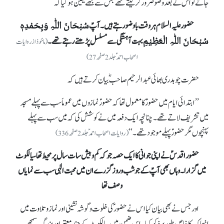
جاتے تو اس کے بعد وضو ضرور کر لیتے تھے جس سے مجھے یقین ہو گیا کہ
سُبْحَانَ اللّٰہِ وَبِحَمْدِہٖ
حضور علیہ السلام ہر وقت باوضو رہتے ہیں۔ آپؑ
سُبْحَانَ اللّٰہِ الْعَظِیْمِ
بہت آہستگی سے مسلسل پڑھتے رہتے تھے۔
(ماخوذ ازروایات
اصحاب احمدؑ جلد 2 صفحہ 27)
حضرت چوہدری بھائی عبدالرحیم صاحبؓ بیان کرتے ہیں کہ
’’ ابتدائی ایام میں حضورؑ کا معمول تھا کہ حضورؑ نمازوں میں عموماً سب سے پہلے مسجد
میں تشریف لاتے تھے۔چنانچہ ایک دفعہ میں نے کوشش کی کہ میں سب سے پہلے
پہنچوں مگر حضورؑ پہلے موجود تھے۔‘‘
(روایات اصحاب احمدؑ جلد 2 صفحہ 336)
حضور اقدسؑ نے اپنی جوانی کا ایک حصہ جو کہ کم و بیش سات سال پر محیط تھا سیالکوٹ
میں گزارا۔ وہاں بھی آپؑ کے جو شب و روز گزرے ان میں محبت الٰہی سب سے نمایاں
وصف تھا
اور جس نے بھی بیان کیا اس نے حضور ؑکی خلوت و گوشہ نشینی اور نماز وتلاوت میں