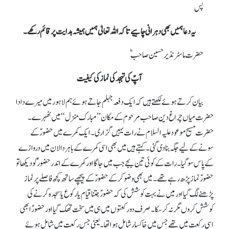
پس
یہ دعا ہمیں بھی دہرانی چاہیے تاکہ اللہ تعالیٰ ہمیں ہمیشہ ہدایت پر قائم رکھے۔
حضرت ماسٹر نذیر حسین صاحبؓ
آپؑ کی تہجد کی نماز کی کیفیت
بیان کرتے ہوئے لکھتے ہیں کہ ایک دفعہ جہلم جاتے ہوئے ہم لاہور میں میرے دادا
حضرت میاں چراغ دین صاحب مرحوم کے مکان ’’مبارک منزل‘‘ میں ٹھہرے۔
حضرت مسیح موعود علیہ السلام نے رات یہیں گزاری۔ ایک کمرے میں حضورؑ کے
سونے کے لیے جگہ بنا دی گئی۔ کہتے ہیں میں بھی اسی کمرے کے باہر دالان میں دروازے
کے پاس سو گیا۔رات کے کوئی تین بجے جب میں جاگا اور کمرے کے اندر حضور ؑکو دیکھا تو
حضورؑ نماز پڑھ رہے تھے۔ میں بھی وضو کر کے حضورؑ کے پیچھے ساتھ کچھ فاصلے پر نماز
پڑھنے لگ گیا اور میں نے بہت کوشش کی کہ حضورؑ جتنا قیام یا رکوع یا سجدہ کرنے کی
کوشش کروں مگر نہ کر سکا۔ صرف دو رکعتوں میں ہی میں سخت تھک گیا اور حضورؑ ابھی
اسی رکعت میں تھے جس میں خاکسار شامل ہوا تھا۔یعنی جس رکعت میں شامل ہوئے