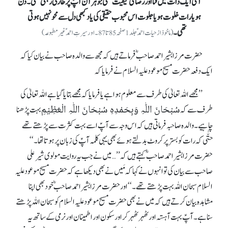
اسی ایک ذات میں فنا اور رضا کی کیفیت تھی جو ہر آن آپؑ پرطاری رہتی تھی۔ دن
ہو یا رات خلوت ہو یا جلوت اس محبوب حقیقی کی یاد کبھی دل سے محو نہیں ہوتی
تھی۔
(ماخوذ از حیات احمدؑ جلد 1 صفحہ 85 تا 87۔ اور سیرتِ احمدؑ غیرمطبوعہ)
حضرت مرزا بشیر احمد صاحبؓ فرماتے ہیں کہ مجھ سے والدہ صاحب نے بیان کیا کہ
ایک دفعہ حضرت مسیح موعود علیہ السلام نے فرمایا کہ
’’مجھے اللہ تعالیٰ کی طرف سے معلوم ہوا ہے یا فرمایا کہ مجھے بتایا گیا ہے اللہ تعالیٰ کی
سُبْحَانَ اللّٰہِ وَبِحَمْدِہِ سُبْحَانَ اللّٰہِ الْعَظِیْمِ
طرف سے کہ
بہت پڑھنا
چاہیے۔والدہ صاحبہ فرماتی ہیں کہ اس وجہ سے آپؑ اسے بہت کثرت سے پڑھتے تھے
حتّٰی کہ رات کوبستر پر کروٹ بدلتے ہوئے بھی یہی کلمہ آپؑ کی زبان پر ہوتا تھا۔‘‘
حضرت مرزا بشیر احمد صاحبؓ کہتے ہیں کہ ’’…میں نے جب یہ روایت مولوی شیرعلی
صاحب سے بیان کی تو انہوں نے کہا کہ مَیں نے بھی دیکھا ہے کہ حضرت مسیح موعود علیہ
السلام سبحان اللہ بہت پڑھتے تھے۔ ‘‘ اور حضرت مرزا بشیر احمد صاحبؓ خود بھی اپنا
مشاہدہ بیان کرتے ہیں کہ میں نے بھی حضرت مسیح موعود علیہ السلام کو سبحان اللہ پڑھتے
سنا ہے۔آپؑ بہت آہستہ اور ٹھہر ٹھہر کر اور سکون اور اطمینان اور نرمی کے ساتھ یہ