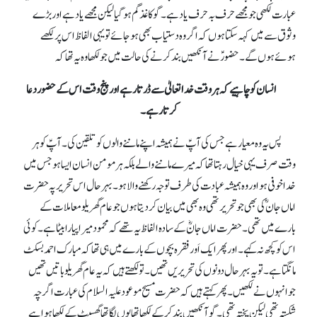
عبارت لکھی جو مجھے حرف بہ حرف یاد ہے۔ گو کاغذ گم ہو گیا لیکن مجھے یاد ہے اور بڑے
وثوق سے میں کہہ سکتا ہوں کہ اگر وہ دستیاب بھی ہو جائے تو یہی الفاظ اس پر لکھے
ہوئے ہوں گے۔ حضورؑ نے آنکھیں بند کرنے کی حالت میں جو لکھا وہ یہ تھا کہ
انسان کو چاہیے کہ ہر وقت خدا تعالیٰ سے ڈرتا رہے اور پنج وقت اس کے حضور دعا
کرتا رہے۔
پس یہ وہ معیار ہے جس کی آپؑ نے ہمیشہ اپنے ماننے والوں کو تلقین کی۔آپؑ کو ہر
وقت صرف یہی خیال رہتا تھا کہ میرے ماننے والے بلکہ ہر مومن انسان ایسا ہو جس میں
خدا خوفی ہو اور وہ ہمیشہ عبادت کی طرف توجہ رکھنے والا ہو۔ بہرحال اس تحریر پہ حضرت
اماں جان ؓکی بھی جو تحریر تھی وہ بھی میں بیان کر دیتا ہوں جو عام گھریلو معاملات کے
بارے میں تھی۔ حضرت اماں جانؓ کے سادہ الفاظ یہ تھے کہ محمود میرا پیارا بیٹا ہے۔کوئی
اس کو کچھ نہ کہے۔ اور پھر ایک اَور فقرہ بچوں کے بارے میں ہی تھا کہ مبارک احمد بسکٹ
مانگتا ہے۔ تو یہ بہرحال دونوں کی تحریریں تھیں۔ تو لکھتے ہیں کہ یہ عام گھریلو باتیں تھیں
جو انہوں نے لکھیں۔ پھر کہتے ہیں کہ حضرت مسیح موعود علیہ السلام کی عبارت اگرچہ
شکستہ تھی لیکن پختہ تھی۔ گو آنکھیں بند کر کے لکھا تھا یوں لگا تھاگھسیٹ کے لکھا ہوا ہے