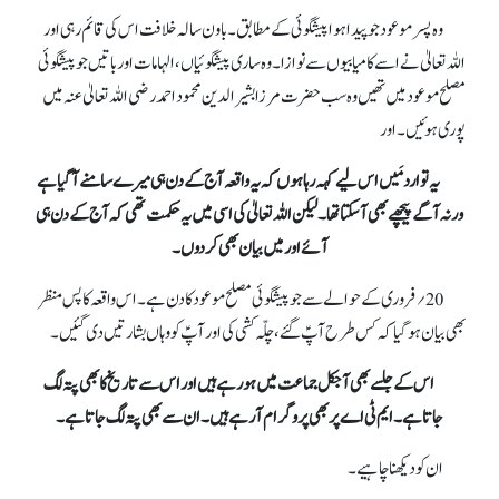
وہ پسر موعود جو پیدا ہوا پیشگوئی کے مطابق۔ باون سالہ خلافت اس کی قائم رہی اور
اللہ تعالیٰ نے اسے کامیابیوں سے نوازا۔ وہ ساری پیشگوئیاں،الہامات اور باتیں جو پیشگوئی
مصلح موعودمیں تھیں وہ سب حضرت مرزا بشیر الدین محمود احمد رضی اللہ تعالیٰ عنہ میں
پوری ہوئیں۔اور
یہ توارد مَیں اس لیے کہہ رہا ہوں کہ یہ واقعہ آج کے دن ہی میرے سامنے آ گیا ہے
ورنہ آگے پیچھے بھی آ سکتا تھا۔ لیکن اللہ تعالیٰ کی اسی میں یہ حکمت تھی کہ آج کے دن ہی
آئے اور میں بیان بھی کر دوں۔
20؍فروری کے حوالے سے جو پیشگوئی مصلح موعود کا دن ہے۔اس واقعہ کا پس منظر
بھی بیان ہو گیا کہ کس طرح آپؑ گئے، چلّہ کشی کی اور آپؑ کو وہاں بشارتیں دی گئیں۔
اس کے جلسے بھی آجکل جماعت میں ہو رہے ہیں اور اس سے تاریخ کا بھی پتہ لگ
جاتا ہے۔ایم ٹی اے پر بھی پروگرام آ رہے ہیں۔ان سے بھی پتہ لگ جاتا ہے۔
ان کو دیکھنا چاہیے۔