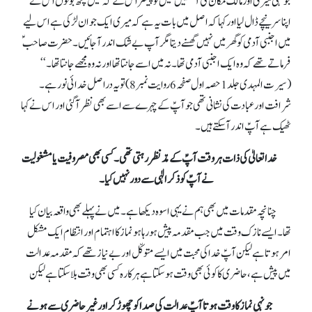
جونہی میری اور مالک مکان کی آنکھیں ملیں تو پیشتر اس کے کہ مَیں کچھ بولوں اس نے
اپنا سر نیچے ڈال لیا اور کہا کہ اصل میں بات یہ ہے کہ میری ایک جوان لڑکی ہے اس لیے
میں اجنبی آدمی کو گھر میں نہیں گھسنے دیتا مگر آپ بے شک اندر آ جائیں۔ حضرت صاحبؑ
فرماتے تھے کہ وہ ایک اجنبی آدمی تھا۔نہ میں اسے جانتا تھا اور نہ وہ مجھے جانتا تھا۔‘‘
(سیرت المہدی جلد1حصہ اول صفحہ 6 روایت نمبر8) تو یہ دراصل خدائی نور ہے۔
شرافت اور عبادت کی نشانی تھی جو آپؑ کے چہرے سے اسے بھی نظر آگئی اور اس نے کہا
ٹھیک ہے آپؑ اندر آ سکتے ہیں۔
خدا تعالیٰ کی ذات ہر وقت آپؑ کے مدّنظر رہتی تھی۔کسی بھی مصروفیت یا مشغولیت
نے آپؑ کو ذکر الٰہی سے دور نہیں کیا۔
چنانچہ مقدمات میں بھی ہم نے یہی اسوہ دیکھا ہے۔میں نے پہلے بھی واقعہ بیان کیا
تھا۔ ایسے نازک وقت میں جب مقدمہ پیش ہو رہا ہو نماز کا اہتمام اور انتظام ایک مشکل
امر ہوتا ہے لیکن آپؑ خدا کی محبت میں ایسے متوکّل اور بےنیاز تھے کہ مقدمہ عدالت
میں پیش ہے، حاضری کا کوئی بھی وقت ہو سکتا ہے ہرکارہ کسی بھی وقت بلا سکتا ہے لیکن
جونہی نماز کا وقت ہوتا آپؑ عدالت کی صدا کو چھوڑ کر اور غیر حاضری سے ہونے