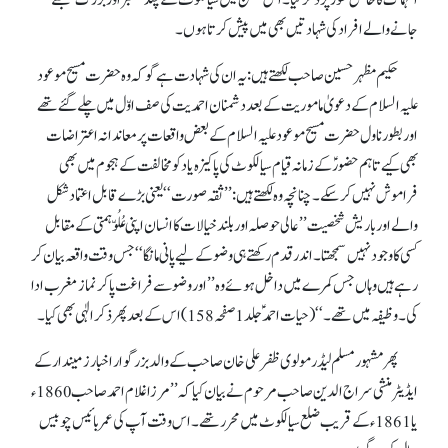
انہماک کا خاص طور پر ذکر کیا۔ اس ضمن میں سیالکوٹ کے چند معتبر اور بزرگ سمجھے
جانے والے افراد کی شہادتیں بھی میں پیش کرتا ہوں۔
حکیم مظہر حسین صاحب لکھتے ہیں: یہ ان کی شہادت ہے گو کہ وہ حضرت مسیح موعود
علیہ السلام کے دعویٰ ماموریت کے بعد دشمنان احمدیت کی صف اوّل میں چلے گئے تھے
اور بطور ناول حضرت مسیح موعود علیہ السلام کے بعض واقعات پر معاندانہ اعتراضات
بھی کیے تاہم حضورؑ کے زمانہ قیام سیالکوٹ کی پاکیزہ یاد کو مخالفت کے ہجوم میں بھی
فراموش نہیں کر سکے۔ چنانچہ وہ لکھتے ہیں :’’ثقہ صورت‘‘یعنی بڑے قابل اعتماد شکل
والے اور باریش شخصیت’’ عالی حوصلہ اور بلند خیالات کا انسان اپنی عُلُوّ ہمتی کے مقابل
کسی کا وجود نہیں سمجھتا۔ اندر قدم رکھتے ہی وضو کے لیے پانی مانگا‘‘جس وقت واقعہ بیان کر
رہے ہیں وہاں جس کمرے میں داخل ہوئے وہ ’’اور وضو سے فراغت پا کر نماز مغرب ادا
کی۔ وظیفہ میں تھے۔ ‘‘ (حیات احمدؑ جلد 1 صفحہ 158) اس کے بعد پھر ذکر الٰہی بھی کیا۔
پھر مشہور مسلم لیڈر مولوی ظفر علی خان صاحب کے والد بزرگوار اخبار زمیندار کے
ایڈیٹر منشی سراج الدین صاحب مرحوم نے بیان کیا کہ ’’مرزا غلام احمد صاحب 1860ء
یا1861ء کے قریب ضلع سیالکوٹ میں محرر تھے۔ اس وقت آپ کی عمر بائیس چوبیس