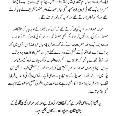
ایک طرف ہو جہاں ہم علیحدگی میں نماز ادا کر سکیں۔ چنانچہ شہر کے باہر ایک باغ تھا
جس میںایک چھوٹی سی ویران مسجد تھی وہاں جمعہ کے دن حضورؑ تشریف لے جایا کرتے
تھے اور ہم کو نماز پڑھاتے تھے اور خطبہ بھی خود پڑھتے تھے۔
میاں عبداللہ صاحبؓ بیان کرتے تھے کہ میں کھانا چھوڑ نے اوپر جایا کرتا تھا اور
حضورؑ سے کوئی بات نہیں کرتا تھا مگر کبھی حضورؑ مجھ سے خود کوئی بات کرتے تو جواب
دے دیتا۔ ایک دفعہ حضرت صاحبؑ نے مجھ سے فرمایا:میاں عبداللہ! ان دنوں میں مجھ
پر بڑے بڑے خدا تعالیٰ کے فضل کے دروازے کھلے ہیں اور بعض اوقات دیر دیر تک
خدا تعالیٰ مجھ سے باتیں کرتا رہتا ہے۔ اگر ان واقعات کو لکھا جاوے تو وہ کئی ورق ہو
جاویں۔ چنانچہ میاں عبداللہ صاحب ؓکہتے ہیں کہ پسر موعود کے متعلق الہامات بھی اسی
چلّہ میں ہوئے تھے اور بعد چلّہ کے ہوشیار پور سے ہی آپؑ نے اس پیشگوئی کا اعلان فرمایا
تھا۔ یہ 20؍فروری 1886ء کا اشتہار ہے جو جماعت میں پیشگوئی مصلح موعود کے نام سے
بھی جانا جاتا ہے۔
یہ بھی ایک خاص توارد ہے کہ آج 20؍فروری ہے اور پسر موعود کی پیشگوئی کے
بڑی شان سے پورا ہونے کا دن بھی ہے۔