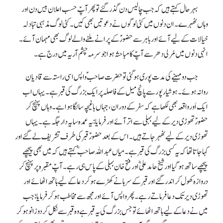
بہرحال کہتے ہیں کہ جب چالیس دن گذر گئے تو پھر آپؑ حسب اعلان بیس دن اور
وہاں ٹھہرے۔ ان دنوں میں کئی لوگوں نے دعوتیں بھی کیں۔ کئی لوگ مذہبی تبادلہ
خیالات کے لیے آئے اور باہر سے حضورؑ کے پرانے ملنے والے لوگ بھی مہمان آئے۔
انہی دنوں میں مُرلی دھر سے آپؑ کا مباحثہ ہوا جو سرمہ چشم آریہ میں درج ہے۔
جب دو مہینے کی مدت پوری ہو گئی تو حضرت صاحبؑ واپس اسی راستہ سے قادیان
روانہ ہوئے۔ ہوشیار پور سے پانچ میل کے فاصلہ پر ایک بزرگ کی قبر ہے۔ یہاں اب
ایک اَور واقعہ بھی لکھا ہے کہ سفر کے دوران، جہاں باغیچہ سالگا ہوا ہے۔ وہاں پہنچ کر
حضورؑ تھوڑی دیر کےلیے بہلی سے اتر آئے اور فرمایا :یہ عمدہ سایہ دار جگہ ہے۔ یہاں
تھوڑی دیر کےلیے ٹھہر جاتے ہیں۔ اس کے بعد حضورؑ قبر کی طرف تشریف لے گئے اور
کہا جاتا تھا کہ یہ کسی بزرگ کی قبر ہے۔ میاں عبداللہ صاحبؓ کہتے ہیں کہ میں بھی پیچھے
پیچھے ساتھ ہو گیا اور شیخ حامد علیؓ اور فتح خان بہلی کے پاس ہی رہے۔ آپؑ مقبرہ پر پہنچ کر
دروازہ کھول کر اندر گئے اور قبر کے سرہانے کھڑے ہو کر دعا کے لیے ہاتھ اٹھائے اور
تھوڑی دیر تک دعا فرماتے رہے۔ پھر واپس آئے اور مجھ سے مخاطب ہو کر فرمایا :جب
میں نے دعا کے لیے ہاتھ اٹھائے تو جس بزرگ کی یہ قبر ہے وہ قبر سے نکل کر دوزانو ہو کر