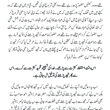
تھے وہ دو رکعتیں حضورؑ پڑھ رہے تھے، وہ ابھی شروع ہی کی تھیں، قیام میں ہی تھے کہ وہ
کہتے ہیں میں تھک گیا۔اور کہتے ہیں کہ میں نے تو نماز چھوڑ کے اپنی نماز پڑھنی شروع کر
دی۔ یہ اپنے آقا کی اتباع میں آپؑ کی عبادت کا ایک نمونہ تھا اور اس بات کی کوشش تھی
کہ اللہ تعالیٰ کی عبادت کا کس طرح حق ادا کرنا چاہیے۔ بہرحال کہتے ہیں کہ دن کے وقت
جب حضورؑ کے گرد ہم بیٹھے ہوئے تھے اور حضورؑ جماعت کو تہجد پڑھنے کی تاکید فرما رہے
تھے، جماعت کو تہجد پڑھنے کی تلقین فرما رہے تھے تو خاکسار نے عرض کیا کہ اگر تہجد نہ
پڑھی جائے تو کم از کم کیا کیا جائے؟ لوگ پوچھتے ہیں ناں کہ تہجد نہیں پڑھی جاتی تو پھر کیا
کیا جائے؟ اس پر حضور نے فرمایا کہ
اس وقت استغفار کثرت سے پڑھے۔ خدا کی تسبیح و تحمید کثرت سے کرے۔ اس
سے پھر تہجد پڑھنے کی توفیق مل جاتی ہے۔
اب یہ دعائیں جو آپؑ نے سکھائیں وہ اس لیے نہیں کہ یہ تہجد کا متبادل ہو جائیں گی
بلکہ اس لیے کہ ان سے تہجد پڑھنے کی توفیق ملے گی۔ حضرت مرزا بشیر احمد صاحبؓ نے
بھی لکھا ہے کہ مجھ سے جب تہجد پڑھنے میں غفلت ہو جاتی ہے، یہ بیان غالباً مرزا بشیر
احمد صاحب ؓکا ہے یا اس راوی کا کہ مَیں تو اس پر عمل کرتا ہوں اور مجھے تہجد کی توفیق مل