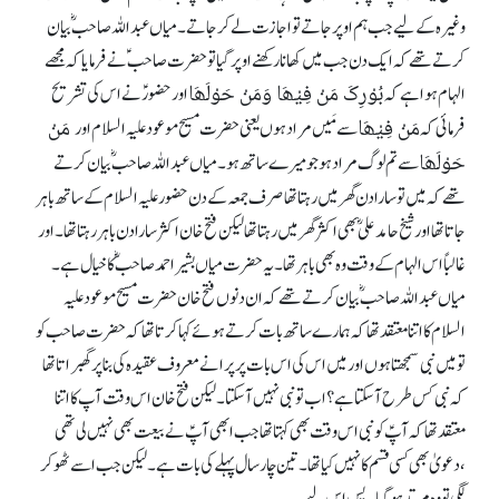
وغیرہ کے لیے جب ہم اوپر جاتے تو اجازت لے کر جاتے۔ میاں عبداللہ صاحبؓ بیان
کرتے تھے کہ ایک دن جب میں کھانا رکھنے او پر گیا تو حضرت صاحبؑ نے فرمایا کہ مجھے
بُوْرِکَ مَنْ فِیْھَا وَمَنْ حَوْلَھَا
الہام ہوا ہے کہ
اورحضورؑ نے اس کی تشریح
مَنْ فِیْھَا
مَنْ
فرمائی کہ
سے مَیں مراد ہوں یعنی حضرت مسیح موعود علیہ السلام اور
حَوْلَھَا
سے تم لوگ مراد ہو جو میرے ساتھ ہو۔ میاں عبداللہ صاحبؓ بیان کرتے
تھے کہ میں تو سارا دن گھر میں رہتا تھا صرف جمعہ کے دن حضور علیہ السلام کے ساتھ باہر
جاتا تھا اور شیخ حامد علیؓ بھی اکثر گھر میں رہتا تھا لیکن فتح خان اکثر سارا دن باہر رہتا تھا۔ اور
غالباً اس الہام کے وقت وہ بھی باہر تھا۔ یہ حضرت میاں بشیر احمد صاحب ؓکا خیال ہے۔
میاں عبداللہ صاحبؓ بیان کرتے تھے کہ ان دنوں فتح خان حضرت مسیح موعود علیہ
السلام کا اتنا معتقد تھا کہ ہمارے ساتھ بات کرتے ہوئے کہا کرتا تھا کہ حضرت صاحب کو
تو میں نبی سمجھتا ہوں اور میں اس کی اس بات پر پرانے معروف عقیدہ کی بناپر گھبرا تا تھا
کہ نبی کس طرح آ سکتا ہے ؟اب تو نبی نہیں آ سکتا۔ لیکن فتح خان اس وقت آپ کا اتنا
معتقد تھا کہ آپؑ کو نبی اس وقت بھی کہتا تھا جب ابھی آپؑ نے بیعت بھی نہیں لی تھی
،دعویٰ بھی کسی قسم کا نہیں کیا تھا۔ تین چار سال پہلے کی بات ہے۔ لیکن جب اسے ٹھوکر