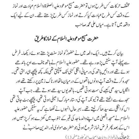
مختلف حرکات کس طرح ہوں تو حضرت مسیح موعود علیہ الصلوٰة والسلام عبادت اور نماز
کے وقت کس طرح عبادت کیا کرتے اور نماز کس طرح پڑھتے تھے۔ ان کے لیے ایک
واقعہ میں آتا ہے۔ میاں علی محمد صاحب
حضرت مسیح موعود علیہ السلام کے نماز کا طریق
بیان کرتے ہیں۔ ایک دفعہ میں نے حضورؑ کو نماز سنت پڑھتے ہوئے دیکھا۔ فرض
سے پہلے آپؑ سنتیں پڑھ رہے تھے۔ حضور علیہ السلام نے ہاتھ ناف سے اوپر باندھے
ہوئے تھے اور دائیں ہاتھ کی درمیانی انگلی کہنی تک پہنچتی تھی بلکہ کچھ پیچھے ہی رہتی تھی۔
سجدہ کرتے وقت آپؑ دونوں ہاتھوں کے درمیان ماتھا اور ناک زمین پر رکھتے تھے اور
انگلیاں سیدھی کعبے کی سمت ہوتی تھیں۔ ہاتھ یوں سیدھے ہوتے تھے۔ جب آپؑ
سجدے سے اٹھتے تھے تو کیونکہ آپؑ کی دستار مبارک ڈھیلی ہوتی تھی، پیچھے ہٹ جاتی تھی
اس کو انگلی سے سیدھا کر لیتے تھے۔ بہرحال انہوں نے لکھا ہے کہ یہ سنتیں حضور علیہ
السلام نے مسجد اقصیٰ میں اپنے والد ماجد کی قبر کے جنوب میں کھڑے ہو کر پڑھیں اور
اس کے بعد پھر فرض نماز شروع ہوئی جو حضرت مولوی نور الدین صاحبؓ نے
پڑھائی۔
(ماخوذ از روایات اصحاب احمد ؑجلد 2 صفحہ 13)