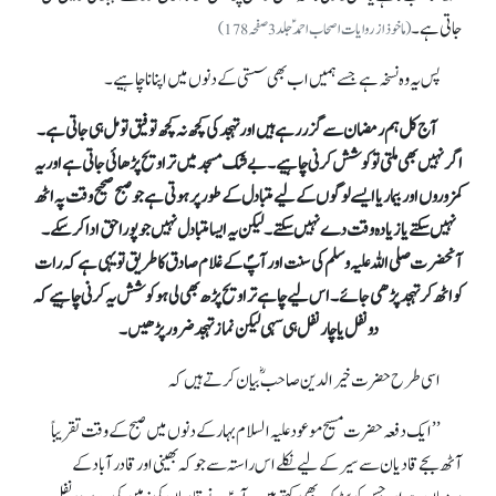
جاتی ہے۔
(ماخوذ از روایات اصحاب احمدؑ جلد 3 صفحہ 178)
پس یہ وہ نسخہ ہے جسے ہمیں اب بھی سستی کے دنوں میں اپنانا چاہیے۔
آج کل ہم رمضان سے گزر رہے ہیں اور تہجد کی کچھ نہ کچھ توفیق تو مل ہی جاتی ہے۔
اگر نہیں بھی ملتی تو کوشش کرنی چاہیے۔بے شک مسجد میں تراویح پڑھائی جاتی ہے اور یہ
کمزوروں اور بیمار یا ایسے لوگوں کے لیےمتبادل کے طور پر ہوتی ہے جو صبح صحیح وقت پہ اٹھ
نہیں سکتے یا زیادہ وقت دے نہیں سکتے۔ لیکن یہ ایسا متبادل نہیں جو پورا حق ادا کر سکے۔
آنحضرت صلی اللہ علیہ وسلم کی سنت اور آپؐ کے غلام صادق کا طریق تویہی ہے کہ رات
کو اٹھ کر تہجد پڑھی جائے۔اس لیے چاہے تراویح پڑھ بھی لی ہو کوشش یہ کرنی چاہیے کہ
دو نفل یا چار نفل ہی سہی لیکن نماز تہجد ضرور پڑھیں۔
اسی طرح حضرت خیر الدین صاحبؓ بیان کرتے ہیں کہ
’’ایک دفعہ حضرت مسیح موعو د علیہ السلام بہار کے دنوں میں صبح کے وقت تقریباً
آٹھ بجے قادیان سے سیر کے لیے نکلے اس راستہ سے جو کہ بھینی اور قادر آباد کے