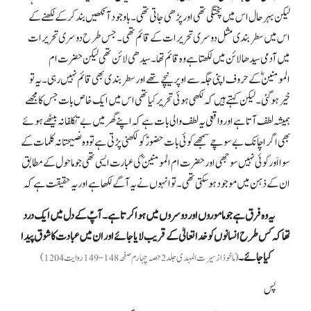
لیکن بہرحال اس میں پختگی تھی اور پڑھی جاتی تھی۔ باوجود آنکھیں بند کر کے لکھنے کے
اس میں سطر بندی مثل دوسری تحریرات کے قائم تھی۔ جس طرح دوسری تحریرات
میں آدمی سیدھا لائن میں لکھتا ہے وہ قائم تھا۔ سیدھی لائن تھی لیکن حضرت ام
المومنینؓ کے حروف اپنی جگہ سے اوپر نیچے تھے اور سطر بندی بھی قائم نہیں رہی۔ یہ تو
خیر ہو گئی۔ لیکن کہتے ہیں کہ لکھی ہوئی تحریر کیا تھی اس میں ایک خاص بات جس کا مجھے
ہمیشہ لطف آتا ہے اور واقعی یہ لطف والی بات ہے کہ اپنے گھر میں بے تکلفانہ بیٹھے ہوئے
بھی اگر اچانک بے سوچے سمجھے کوئی بات حضورؑ کو لکھنی پڑتی ہے تو وہ نصیحتانہ کلمات کے
سوا اَور کوئی نہیں سوجھی اور حضرت ام المومنینؓ کی عبارت ایسی تھی جو ماحول کے مطابق
ان کے ذہن میں موجود ہو سکتی تھی۔ تو انہوں نے یہ آگے لکھا ہے اور یہ حقیقت ہے کہ
یہ وہ فرق ہے جو ماموروں اور دوسروں میں ہوا کرتا ہے۔ آپؑ کے دل میں ایک درد
تھا کہ کس طرح انسانوں کو خدا تعالیٰ کے قریب لایا جائے اور ان میں عبادت کا شوق پیدا
کیا جائے۔
(ماخوذ از سیرت المہدی جلد 2حصہ چہارم صفحہ148-149 روایت 1204)
پس