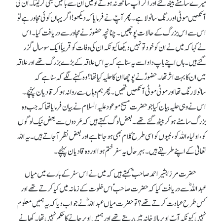
میرے سامنے بیٹھ گئے اور اگر آپ ساتھ نہ ہوتے تو میں ان سے باتیں بھی کر لیتا۔ ان کی
آنکھیں موٹی اور رنگ سانولا ہے۔ پھر آپؑ نے فرمایا کہ دیکھو! اگر یہاں کوئی مجاور ہے تو
اس سے اس بزرگ کے حالات پوچھیں۔ چنانچہ حضورؑ نے مجاور سے دریافت کیا۔ اس
نے کہا کہ میں نے ان کو خود تو نہیں دیکھا کیونکہ ان کی وفات کو قریباً ایک سو سال گزر
گئے ہیں۔ ہاں اپنے باپ دادا سے یہ سنا ہے کہ یہ اس علاقہ کے بڑے بزرگ تھے اور علاقہ
میں ان کا بہت اثر تھا۔ حضورؑ نے پوچھا ان کا حلیہ کیا تھا؟ وہ کہنے لگے کہ سنا ہے کہ
سانولارنگ تھا اور موٹی موٹی آنکھیں تھیں۔ پھر ہم وہاں سے روانہ ہو کر قادیان پہنچے۔
اس نے وہی حلیہ بیان کیا جو حضرت مسیح موعود علیہ السلام نے بیان فرمایا تھا کہ جب وہ
بزرگ سامنے ہو کر بیٹھ گئے تھے۔ بعض لوگ کہتے ہیں کہ مُردوں سے بعض نیک لوگوں
کو ،اولیاء اللہ کو ،نبیوں کو اسی طرح کلام بھی ہو جاتا ہے اور بعض نظر آ جاتے ہیں۔ یہ اللہ
تعالیٰ کے اپنے طریقے ہیں۔ بہرحال یہ سفر ختم ہوا اور وہ قادیان پہنچے۔
حضرت مرزا بشیر احمد صاحبؓ کہتے ہیں کہ میں نے اس سفر کے بارے میں میاں
عبداللہؓ سے دریافت کیا کہ حضرت صاحبؑ اس خلوت کے زمانہ میں کیا کرتے تھے اور
کس طرح عبادت کرتے تھے؟ تو حضرت میاں عبداللہؓ نے جواب دیا کہ یہ ہمیں معلوم
نہیں کیونکہ آپؑ اوپر بالا خانہ میں رہتے تھے اور ہمیں اوپر جانے کا حکم نہیں تھا۔ کھانے