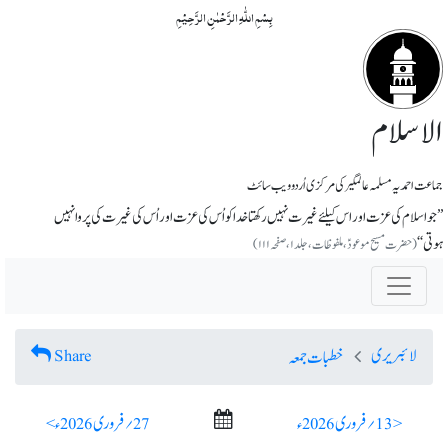
بِسۡمِ اللّٰہِ الرَّحۡمٰنِ الرَّحِیۡمِ
الاسلام
جماعت احمدیہ مسلمہ عالمگیر کی مرکزی اُردو ویب سائٹ
’’جو اسلام کی عزت اور اس کیلئے غیرت نہیں رکھتا خدا کو اُس کی عزت اور اُس کی غیرت کی پروا نہیں
ہوتی‘‘
(حضرت مسیح موعودؑ، ملفوظات، جلد ۱، صفحہ ۱۱۱)
لائبریری
Share
خطبات جمعہ
< 13؍ فروری 2026ء
27؍ فروری 2026ء >