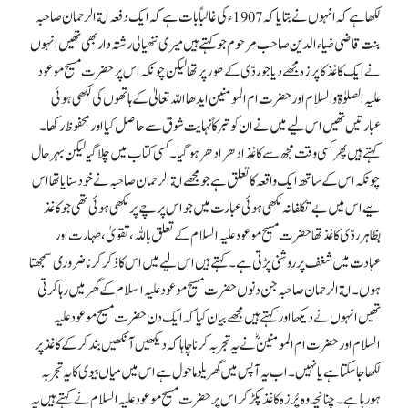
لکھا ہے کہ انہوں نے بتایا کہ1907ء کی غالباً بات ہے کہ ایک دفعہ امة الرحمان صاحبہ
بنت قاضی ضیاء الدین صاحب مرحوم جو کہتے ہیں میری ننھیالی رشتہ دار بھی تھیں انہوں
نے ایک کاغذ کا پرزہ مجھے دیا جو ردّی کے طور پر تھا لیکن چونکہ اس پر حضرت مسیح موعود
علیہ الصلوٰة والسلام اور حضرت ام المومنین ایدھا اللہ تعالیٰ کے ہاتھوں کی لکھی ہوئی
عبارتیں تھیں اس لیے میں نے ان کو تبرکاً نہایت شوق سے حاصل کیا اور محفوظ رکھا۔
کہتے ہیں پھر کسی وقت مجھ سے کاغذ ادھر ادھر ہو گیا۔ کسی کتاب میں چلا گیا لیکن بہرحال
چونکہ اس کے ساتھ ایک واقعہ کاتعلق ہے جو مجھے امة الرحمان صاحبہ نے خود سنایا تھا اس
لیے اس میں بے تکلفانہ لکھی ہوئی عبارت میں جو اس پرچے پر لکھی ہوئی تھی جو کاغذ
بظاہر ردّی کاغذ تھا حضرت مسیح موعود علیہ السلام کے تعلق باللہ، تقویٰ، طہارت اور
عبادت میں شغف پر روشنی پڑتی ہے۔ کہتے ہیں اس لیے میں اس کا ذکر کرنا ضروری سمجھتا
ہوں۔ امةالرحمان صاحبہ جن دنوں حضرت مسیح موعود علیہ السلام کے گھر میں رہا کرتی
تھیں انہوں نے دیکھا اور کہتے ہیں مجھے بیان کیا کہ ایک دن حضرت مسیح موعود علیہ
السلام اور حضرت ام المومنینؓ نے یہ تجربہ کرنا چاہا کہ دیکھیں آنکھیں بند کر کے کاغذ پر
لکھا جا سکتا ہے یا نہیں۔ اب یہ آپس میں گھریلو ماحول ہے اس میں میاں بیوی کا یہ تجربہ
ہورہا ہے۔چنانچہ وہ پُرزہ کاغذ پکڑ کر اس پر حضرت مسیح موعود علیہ السلام نے کہتے ہیں یہ