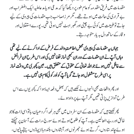
مقدمات میں فریق مقدمہ کو عام طور پر دیکھا گیا کہ مدعی ہو یا مدعا علیہ ایک اضطراب اور
بے قراری کی حالت میں ہوتے تھے۔مگر مرزا صاحب جب مقدمات کی پیروی کے لیے
جاتے تو طبیعت میں کوئی بے چینی اور گھبراہٹ نہیں ہوتی تھی۔ پورے استقلال اور
وقار کے ساتھ دل بہ یار متوجہ رہتے۔
جہاں یہ مقدمات کی پیروی محض اطاعتِ والد کے فرض کے ادا کرنے کے لیے تھی
وہاں آپؑ نے ان مقدمات کے دوران کبھی نماز قضا نہیں کی اور اس طرح ان فرائض
سے غافل نہیں ہوئے جو اللہ تعالیٰ کے حقوق کے متعلق ہیں۔ عین کچہری میں وقت نماز
پر اسی طرح مشغول ہو جاتے گویا آپؑ کو اَور کوئی کام ہی نہیں ہے۔
اور پھر واقعات بھی انہوں نے لکھے ہیں کہ بعض دفعہ ایسا ہوا کہ کچہریوں سے اس
طرح آوازیں پڑتی تھیں مگر آپؑ بے پرواہ ہوئے۔
پھر لکھتے ہیں کہ مقدمات کے ان سفروں میں بھی ہر لمحہ اگر دھیان رہا تو اسی ذات کا جو
خالق اور ربّ العالمین ہے۔ آپؑ کو طلوع ہوتے ہوئے سورج، رات کے آسمان پر چمکتے
ہوئے چاند ستاروں، گرتے ہوئے جھرنوں اور آبشاروں، بلند و بالا پہاڑوں، بہتے پانیوں،