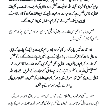
بیان کروں گا جن کا اظہار اللہ تعالیٰ سے تعلق اور دعاؤں کی طرف ہوتا ہے۔ یہ بھی اللہ
تعالیٰ کا خاص فضل ہے کہ وہ عبادت اور محبت الٰہی کے ان واقعات کو جو آقا اور غلام کے
ہیں یہاں تک ہمیں لے آیا کہ ہم رمضان میں داخل ہو گئے۔
ہمیں اپنا جائزہ بھی اس لحاظ سے لینے کی توفیق مل رہی ہے اور مل سکتی ہے کہ ہم اپنی
حالتوں کو بہتر کرسکیں۔ پس
جو واقعات مَیں بیان کروں گا یا کرتا رہا ہوں ہم میں سے ہر ایک کو چاہیے کہ اپنی
روحانی حالت کو بہتر کرنے اور جائزہ لینے کے لیے انہیں اپنے سامنے رکھے اور کوشش
کرتا رہے کہ ہم ان باتوں اور اعمال پر بھی عمل کریں گے جو ہمارے آقا حضرت محمد
مصطفیٰ صلی اللہ علیہ وسلم اور آپؐ کے غلامِ صادقؑ کے عبادت کے طریق تھے یا جو اللہ
تعالیٰ سے ان کا تعلق تھا۔ صرف یہی نہ ہو کہ ہم ان واقعات کو سنیں اور محظوظ ہوں بلکہ
یہ ہمارے لیے راہنما ہونے چاہئیں۔
حضرت مسیح موعود علیہ السلام کے واقعات میں حضرت مرزا بشیر احمد صاحبؓ کی
ایک روایت پیش کرتا ہوں۔انہوں نے مکرم مولوی محمد عبد اللہ بوتالوی صاحب کابیان