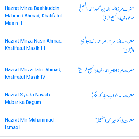
حضرت مرزا بشیرالدین محمود احمد، المصلح
Hazrat Mirza Bashiruddin
Mahmud Ahmad, Khalifatul
موعود خلیفۃ المسیح الثانیؓ
Masih II
حضرت حافظ مرزا ناصر احمد، خلیفۃ المسیح
Hazrat Mirza Nasir Ahmad,
Khalifatul Masih III
الثالثؒ
حضرت مرزا طاہر احمد، خلیفۃ المسیح الرابعؒ
Hazrat Mirza Tahir Ahmad,
Khalifatul Masih IV
حضرت سیدہ نواب مبارکہ بیگمؓ
Hazrat Syeda Nawab
Mubarika Begum
حضرت ڈاکٹر میر محمد اسمٰعیلؓ
Hazrat Mir Muhammad
Ismael