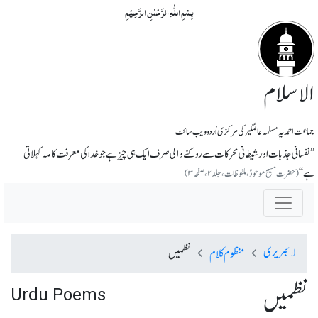
بِسۡمِ اللّٰہِ الرَّحۡمٰنِ الرَّحِیۡمِ
الاسلام
جماعت احمدیہ مسلمہ عالمگیر کی مرکزی اُردو ویب سائٹ
’’نفسانی جذبات اور شیطانی محرکات سے روکنے و۱لی صرف ایک ہی چیز ہے جو خدا کی معرفت کاملہ کہلاتی
ہے‘‘
(حضرت مسیح موعودؑ، ملفوظات، جلد ۲، صفحہ ۳)
لائبریری
منظوم کلام
نظمیں
نظمیں
Urdu Poems