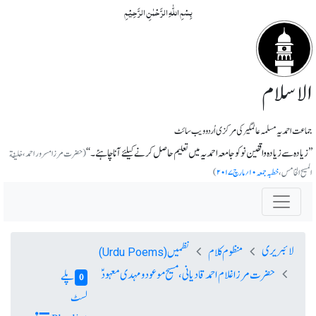
بِسۡمِ اللّٰہِ الرَّحۡمٰنِ الرَّحِیۡمِ
الاسلام
جماعت احمدیہ مسلمہ عالمگیر کی مرکزی اُردو ویب سائٹ
’’زیادہ سے زیادہ واقفین نو کو جامعہ احمدیہ میں تعلیم حاصل کرنے کیلئے آنا چاہئے۔‘‘
(حضرت مرزا مسرور احمد، خلیفة
المسیح الخامس،
خطبہ جمعہ ۱۰؍ مارچ ۲۰۱۷
)
لائبریری
منظوم کلام
نظمیں
(Urdu Poems)
حضرت مرزا غلام احمد قادیانی، مسیح موعود و مہدی معہودؑ
پلے
0
لسٹ