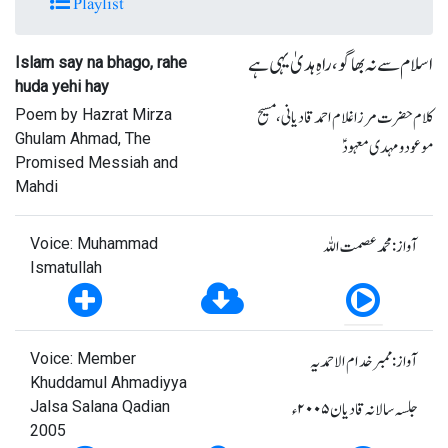
Playlist
اسلام سے نہ بھاگو، راہِ ہدیٰ یہی ہے
Islam say na bhago, rahe
huda yehi hay
کلام حضرت مرزا غلام احمد قادیانی، مسیح
Poem by Hazrat Mirza
Ghulam Ahmad, The
موعود و مہدی معہودؑ
Promised Messiah and
Mahdi
آواز: محمد عصمت اللہ
Voice: Muhammad
Ismatullah
آواز: ممبر خدام الاحمدیہ
Voice: Member
Khuddamul Ahmadiyya
جلسہ سالانہ قادیان ٢٠٠٥ء
Jalsa Salana Qadian
2005