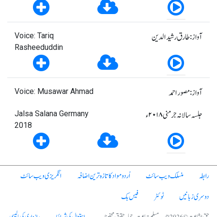
آواز: طارق رشیدالدین
Voice: Tariq
Rasheeduddin
آواز: مصور احمد
Voice: Musawar Ahmad
جلسہ سالانہ جرمنی ۲۰۱۸ء
Jalsa Salana Germany
2018
رابطہ
منسلک ویب سائٹ
اُردو مواد کا تازہ ترین اضافہ
انگریزی ویب سائٹ
دوسری زبانیں
ٹوئٹر
فیس بک