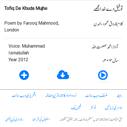
توفیق دے خدا مجھے
Tofiq De Khuda Mujhe
کلام فاروق محمود، لندن
Poem by Farooq Mahmood,
London
آواز: محمد عصمت اللہ
Voice: Muhammad
Ismatullah
سال ۲۰۱۲ء
Year 2012
رابطہ
منسلک ویب سائٹ
اُردو مواد کا تازہ ترین اضافہ
انگریزی ویب سائٹ
دوسری زبانیں
ٹوئٹر
فیس بک
حق اشاعت © 2026 احمدیہ مسلم جماعت۔ جملہ حقوق محفوظ۔
استعمال کی شرائط
رازداری کی پالیسی