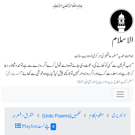
بِسۡمِ اللّٰہِ الرَّحۡمٰنِ الرَّحِیۡمِ
الاسلام
جماعت احمدیہ مسلمہ عالمگیر کی مرکزی اُردو ویب سائٹ
’’جب تم میں سے کسی کو کھانے کی دعوت دی جائے تو وہ اسے قبول کرے اگر روزے سے ہے توحمدو ثنا اور دعا
کرتا رہے اور معذرت کرے اور اگر روزہ دار نہیں تو جو کچھ پیش کیا گیا ہے وہ خوشی سے کھائے‘‘
(حدیث النبی ؐ،
مسلم، کتاب النکاح، باب الامر باجابة الداعی الیٰ دعوة)
لائبریری
منظوم کلام
نظمیں
متفرق-شعراء
(Urdu Poems)
پلے لسٹ Playlist
0