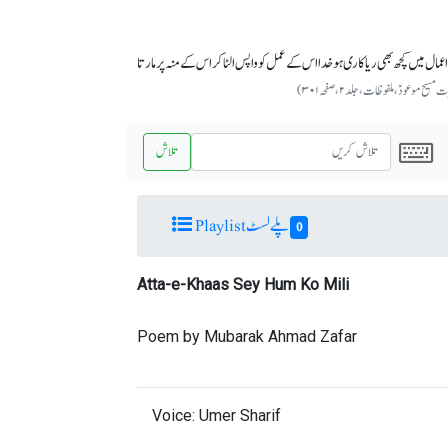
مال میں کچھ بھی ریاکاری ہوخدا اس کے عمل کو واپس الٹاکر اس کے منہ پر مارتا
یح موعودؑ،ملفوظات ، جلد ۲، صفحہ ۳۰۱)
تلاش
پلے لسٹ Playlist
0
Atta-e-Khaas Sey Hum Ko Mili
Poem by Mubarak Ahmad Zafar
Voice: Umer Sharif