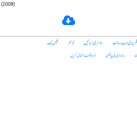
 (2008)
نگریزی ویب سائٹ
دوسری زبانیں
ٹوئٹر
فیس بک
ئط
رازداری کی پالیسی
اُردو فونٹ انسٹال کریں