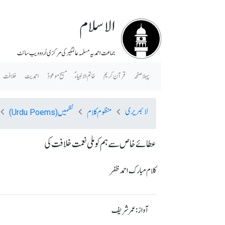
الاسلام
جماعت احمدیہ مسلمہ عالمگیر کی مرکزی اُردو ویب سائٹ
پہلا صفحہ
قرآن کریم
خاتم الانبیاء ؐ
مسیح موعودؑ
احمدیت
خلافت
لائبریری
منظوم کلام
نظمیں
(Urdu Poems)
عطائے خاص سے ہم کو ملی نعمت خلافت کی
کلام مبارک احمد ظفر
آواز: عمر شریف