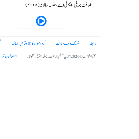
خلافت جوبلی، ایم ٹی اے ، جلسہ سالانہ (٢٠٠٨)
رابطہ
منسلک ویب سائٹ
اُردو مواد کا تازہ ترین اضافہ
ا
حق اشاعت © 2026 احمدیہ مسلم جماعت۔ جملہ حقوق محفوظ۔
استعمال کی شرا