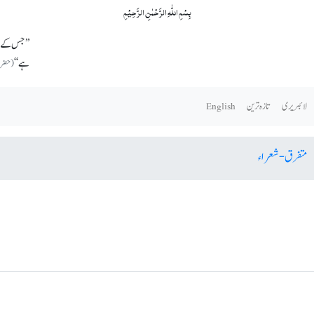
بِسۡمِ اللّٰہِ الرَّحۡمٰنِ الرَّحِیۡمِ
’’جس کے اع
ہے‘‘
(حضرت مس
لائبریری
تازہ ترین
English
متفرق-شعراء