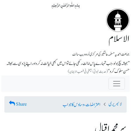
بِسۡمِ اللّٰہِ الرَّحۡمٰنِ الرَّحِیۡمِ
الاسلام
جماعت احمدیہ مسلمہ عالمگیر کی مرکزی اُردو ویب سائٹ
’’ہمیشہ سچ بولو، جب تمہارے پاس امانت رکھی جائے تو اس میں کبھی خیانت نہ کرو اور اپنے پڑوسی سے ہمیشہ
حسن سلوک کرو ‘‘
(حدیث نبویؐ، بیھقی فی شعب الایمان)
لائبریری
Share
اعتراضات، وساوس کا جواب
سر محمد اقبال