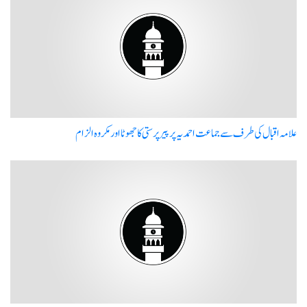
علامہ اقبال کی طرف سے جماعت احمدیہ پر پیر پرستی کا جھوٹا اور مکروہ الزام