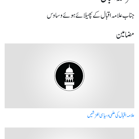
جناب علامہ اقبال کے پھیلائے ہوئے وساوس
مضامین
علامہ اقبال کی علمی و سیاسی لغزشیں