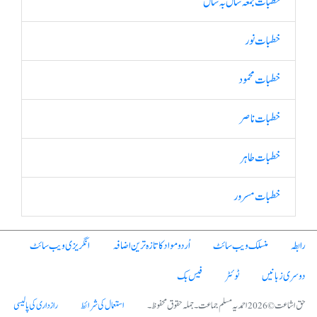
خطبات جمعہ سال بہ سال
خطبات نور
خطبات محمود
خطبات ناصر
خطبات طاہر
خطبات مسرور
رابطہ
منسلک ویب سائٹ
اُردو مواد کا تازہ ترین اضافہ
انگریزی ویب سائٹ
دوسری زبانیں
ٹوئٹر
فیس بک
حق اشاعت © 2026 احمدیہ مسلم جماعت۔ جملہ حقوق محفوظ۔
استعمال کی شرائط
رازداری کی پالیسی