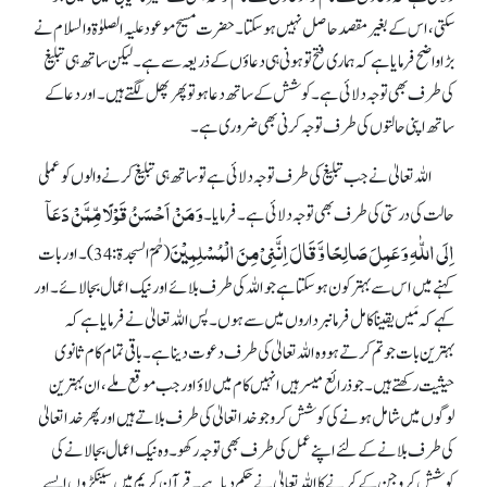
سکتی، اس کے بغیر مقصد حاصل نہیں ہو سکتا۔ حضرت مسیح موعود علیہ الصلوٰۃ والسلام نے
بڑا واضح فرمایا ہے کہ ہماری فتح تو ہونی ہی دعاوٴں کے ذریعہ سے ہے۔ لیکن ساتھ ہی تبلیغ
کی طرف بھی توجہ دلائی ہے۔ کوشش کے ساتھ دعا ہو تو پھر پھل لگتے ہیں۔ اور دعا کے
ساتھ اپنی حالتوں کی طرف توجہ کرنی بھی ضروری ہے۔
اللہ تعالیٰ نے جب تبلیغ کی طرف توجہ دلائی ہے تو ساتھ ہی تبلیغ کرنے والوں کو عملی
وَ مَنۡ اَحۡسَنُ قَوۡلًا مِّمَّنۡ دَعَاۤ
حالت کی درستی کی طرف بھی توجہ دلائی ہے۔ فرمایا۔
اِلَی اللّٰہِ وَ عَمِلَ صَالِحًا وَّ قَالَ اِنَّنِیۡ مِنَ الۡمُسۡلِمِیۡنَ
(حٰمٓ السجدة: 34)۔ اور بات
کہنے میں اس سے بہتر کون ہو سکتا ہے جو اللہ کی طرف بلائے اور نیک اعمال بجا لائے۔ اور
کہے کہ مَیں یقیناً کامل فرمانبرداروں میں سے ہوں۔ پس اللہ تعالیٰ نے فرمایا ہے کہ
بہترین بات جو تم کرتے ہو وہ اللہ تعالیٰ کی طرف دعوت دینا ہے۔ باقی تمام کام ثانوی
حیثیت رکھتے ہیں۔ جو ذرائع میسر ہیں انہیں کام میں لاوٴ اور جب موقع ملے، ان بہترین
لوگوں میں شامل ہونے کی کوشش کرو جو خدا تعالیٰ کی طرف بلاتے ہیں اور پھرخدا تعالیٰ
کی طرف بلانے کے لئے اپنے عمل کی طرف بھی توجہ رکھو۔ وہ نیک اعمال بجا لانے کی
کوشش کرو جن کے کرنے کا اللہ تعالیٰ نے حکم دیا ہے۔ قرآنِ کریم میں سینکڑوں ایسے