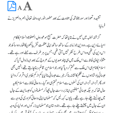
تشہد و تعوذ اور سورة فاتحہ کی تلاوت کے بعد حضور انور ایدہ اللہ تعالیٰ بنصرہ العزیز نے
فرمایا:
گزشتہ خطبہ میں مَیں نے بتایا تھا کہ حضرت مسیح موعود علیہ الصلوٰۃ والسلام کا کام
احیائے دین ہے۔ وہ دین جو زمانہ کے ساتھ ساتھ اپنی عظمت تقریباً کھو چکا تھا۔ وہ ساکھ جو
اس دین کی تھی وہ اس طرح نظر نہیں آتی تھی، جس پر ہر طرف سے حملے ہو رہے تھے۔
مثلاًدنیاوی لحاظ سے اس ملک میں ہی چند صدیوں کے عروج کے بعد ایسا زوال آیا کہ
اسلام کا نام ہی اس ملک سے ختم کر دیا گیا اور جو اسلام پر قائم رہنا چاہتے تھے انہیں بھی
عیسائی بادشاہوں نے ظلم کا نشانہ بنا کر جبر سے عیسائی بنا لیا یا کم از کم ظاہری اقرار کروا لیا
اور پھر آہستہ آہستہ ان کی نسلوں سے اسلام ختم ہی ہو گیا۔ روحانی لحاظ سے اسلام کا یہ
حال تھا کہ ہر جگہ عیسائی مبلغین اپنا زبردست جال بچھا کر مسلمانوں کو عیسائیت کے جال
میں پھانستے چلے جا رہے تھے۔ یا یوں کہہ لیں کہ مسلمان اپنی روحانی کمزوری کی وجہ سے
ان کے جال میں پھنستے چلے جا رہے تھے۔ ہندوستان جو مسلمان بزرگوں اور اولیاء کی وجہ