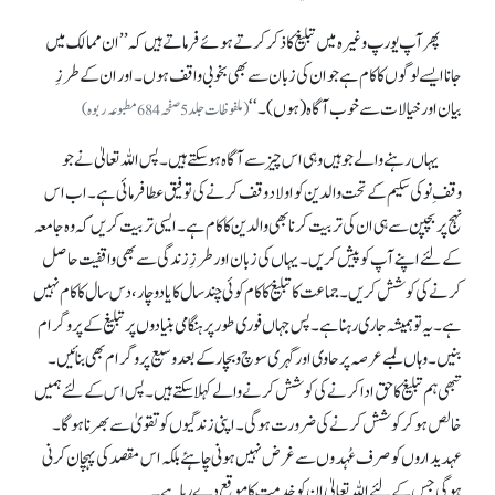
پھر آپ یورپ وغیرہ میں تبلیغ کا ذکر کرتے ہوئے فرماتے ہیں کہ ’’ان ممالک میں
جانا ایسے لوگوں کا کام ہے جو ان کی زبان سے بھی بخوبی واقف ہوں۔ اور ان کے طرزِ
بیان اور خیالات سے خوب آگاہ (ہوں )۔‘‘
(ملفوظات جلد 5 صفحہ 684 مطبوعہ ربوہ)
یہاں رہنے والے جو ہیں وہی اس چیز سے آگاہ ہو سکتے ہیں۔ پس اللہ تعالیٰ نے جو
وقفِ نو کی سکیم کے تحت والدین کو اولاد وقف کرنے کی توفیق عطا فرمائی ہے۔ اب اس
نہج پر بچپن سے ہی ان کی تربیت کرنا بھی والدین کا کام ہے۔ ایسی تربیت کریں کہ وہ جامعہ
کے لئے اپنے آپ کو پیش کریں۔ یہاں کی زبان اور طرزِ زندگی سے بھی واقفیت حاصل
کرنے کی کوشش کریں۔ جماعت کا تبلیغ کا کام کوئی چند سال کا یا دوچار، دس سال کا کام نہیں
ہے۔ یہ تو ہمیشہ جاری رہنا ہے۔ پس جہاں فوری طور پر ہنگامی بنیادوں پر تبلیغ کے پروگرام
بنیں۔ وہاں لمبے عرصہ پر حاوی اور گہری سوچ و بچار کے بعد وسیع پروگرام بھی بنائیں۔
تبھی ہم تبلیغ کا حق ادا کرنے کی کوشش کرنے والے کہلا سکتے ہیں۔ پس اس کے لئے ہمیں
خالص ہو کر کوشش کرنے کی ضرورت ہو گی۔ اپنی زندگیوں کو تقویٰ سے بھرنا ہو گا۔
عہدیداروں کو صرف عُہدوں سے غرض نہیں ہونی چاہئے بلکہ اس مقصد کی پہچان کرنی
ہو گی جس کے لئے اللہ تعالیٰ ان کو خدمت کا موقع دے رہا ہے۔