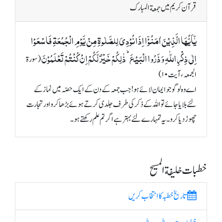
قرآن کریم میں جمعة المبارک
یٰۤاَیُّہَا الَّذِیۡنَ اٰمَنُوۡۤا اِذَا نُوۡدِیَ لِلصَّلٰوۃِ مِنۡ یَّوۡمِ الۡجُمُعَۃِ فَاسۡعَوۡا
اِلٰی ذِکۡرِ اللّٰہِ وَ ذَرُوا الۡبَیۡعَ ؕ ذٰلِکُمۡ خَیۡرٌ لَّکُمۡ اِنۡ کُنۡتُمۡ تَعۡلَمُوۡنَ
(سورة
الجمعہ، آیت ۱۰)
اے وہ لوگو جو ایمان لائے ہو! جب جمعہ کے دن کے ایک حصّہ میں نماز کے
لئے بلایا جائے تو اللہ کے ذکر کی طرف جلدی کرتے ہوئے بڑھا کرو اور تجارت
چھوڑ دیا کرو۔ یہ تمہارے لئے بہتر ہے اگر تم علم رکھتے ہو۔
خطبات خلیفة المسیح
تاریخ خطبہ کا انتخاب کریں