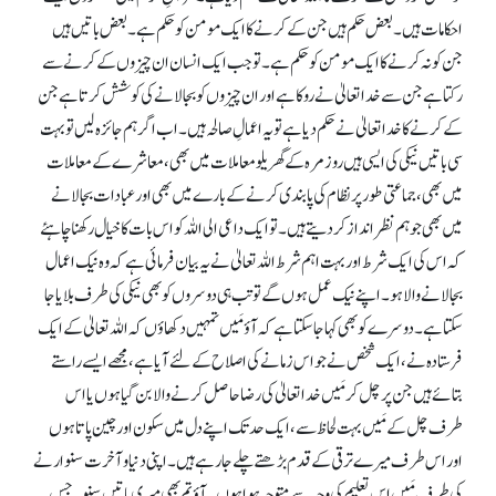
احکامات ہیں۔ بعض حکم ہیں جن کے کرنے کا ایک مومن کو حکم ہے۔ بعض باتیں ہیں
جن کو نہ کرنے کا ایک مومن کو حکم ہے۔ تو جب ایک انسان ان چیزوں کے کرنے سے
رکتا ہے جن سے خدا تعالیٰ نے روکا ہے اور ان چیزوں کو بجا لانے کی کوشش کرتا ہے جن
کے کرنے کا خدا تعالیٰ نے حکم دیا ہے تو یہ اعمالِ صالحہ ہیں۔ اب اگر ہم جائزہ لیں تو بہت
سی باتیں نیکی کی ایسی ہیں روزمرہ کے گھریلو معاملات میں بھی، معاشرے کے معاملات
میں بھی، جماعتی طور پر نظام کی پابندی کرنے کے بارے میں بھی اور عبادات بجا لانے
میں بھی جو ہم نظر انداز کر دیتے ہیں۔ تو ایک داعی الی اللہ کو اس بات کا خیال رکھنا چاہئے
کہ اس کی ایک شرط اور بہت اہم شرط اللہ تعالیٰ نے یہ بیان فرمائی ہے کہ وہ نیک اعمال
بجا لانے والا ہو۔ اپنے نیک عمل ہوں گے تو تب ہی دوسروں کو بھی نیکی کی طرف بلایا جا
سکتا ہے۔ دوسرے کو بھی کہا جا سکتا ہے کہ آوٴ مَیں تمہیں دکھاوٴں کہ اللہ تعالیٰ کے ایک
فرستادہ نے، ایک شخص نے جو اس زمانے کی اصلاح کے لئے آیا ہے، مجھے ایسے راستے
بتائے ہیں جن پر چل کر مَیں خدا تعالیٰ کی رضا حاصل کرنے والا بن گیا ہوں یا اس
طرف چل کے مَیں بہت لحاظ سے، ایک حد تک اپنے دل میں سکون اور چین پاتا ہوں
اور اس طرف میرے ترقی کے قدم بڑھتے چلے جا رہے ہیں۔ اپنی دنیا و آخرت سنوارنے
کی طرف مَیں اس تعلیم کی وجہ سے متوجہ ہوا ہوں۔ آوٴ تم بھی میری باتیں سنو۔ جس