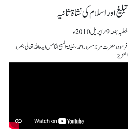
تبلیغ اور اسلام کی نشاة ثانیہ
خطبہ جمعہ 9؍ اپریل 2010ء
فرمودہ حضرت مرزا مسرور احمد، خلیفۃ المسیح الخامس ایدہ اللہ تعالیٰ بنصرہ
العزیز