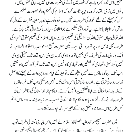
تمہیں اس قدر بھر دیا ہے کہ غصہ میں آنے کی ضرورت ہی نہیں۔ اپنی بحثوں میں،
باتوں میں نرمی اختیار کرو۔ دنیا پر ثابت کرو کہ اسلام کی تعلیم وہ خوبصورت تعلیم ہے
جس کو پھیلنے کے لئے تلوار کی ضرورت نہیں۔ یہ تو وہ نور ہے جو ہر سعید فطرت کے دل کو
روشن کرتا چلا جاتا ہے۔ یہ تو وہ اعلیٰ تعلیم ہے جو اخلاقی معیاروں کو بڑھاتی چلی جاتی ہے۔
اللہ تعالیٰ جہاں حقوق اللہ کی ادائیگی کی تعلیم دیتا ہے، وہاں اسلام کی تعلیم حقوق العباد کی
طرف بھی خاص طور پر توجہ دلاتی ہے۔ لیکن حضرت مسیح موعود علیہ الصلوٰۃ والسلام نے
ایک بنیادی بات کی طرف بھی ہمیں توجہ دلا دی کہ یہ پیروی اس وقت تک حقیقی پیروی
نہیں کہلا سکتی، تمہاری کوششیں اور تمہاری کاوشیں اس وقت تک ثمر آور نہیں ہو سکتیں
جب تک ان کو دعاوٴں سے نہیں سینچو گے۔ توحید کے قیام اور دینِ واحد کے پھیلنے کا اصل
ذریعہ روحانی ترقی ہے۔ اور روحانی ترقی اس وقت تک نہیں ہو سکتی جب تک تم دعاوٴں
کے ذریعہ خدا تعالیٰ سے اپنا تعلق پیدا نہیں کرتے۔ وہ کام جو خدا تعالیٰ کی خاطر اس کی
طرف بلانے کے لئے ہو رہا ہو، وہ کام جو خدا تعالیٰ کو سب سے زیادہ پسندیدہ ہو، اس کو تم
کس طرح اس سے زندہ تعلق پیدا کئے بغیر سر انجام دے سکتے ہو۔
پس حضرت مسیح موعود علیہ الصلوٰۃ والسلام نے ہمیں اس بنیادی نکتہ کی طرف توجہ
دلائی ہے کہ دعاوٴں سے کام لو، دعاوٴں سے کام لو کہ اس کے بغیر کامیابی یقینی نہیں ہو