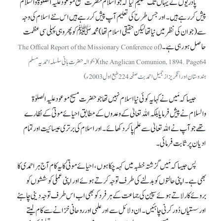
پادریوں نے یہاں تک تسلیم کیا کہ جو اسلام حضرت مسیح موعود علیہ الصلوٰۃ والسلام
پیش کر رہے ہیں۔ اور جس طرح کی تعلیم آپ پیش کر رہے ہیں اس نئے اسلام کی وجہ
سے (جو ان کی نظر میں نیا تھا لیکن حقیقی اسلام تھا) محمدﷺ کو پھر وہی پہلی سی عظمت
حاصل ہو رہی ہے۔
(The Offical Report of the Missionary Conference of
the Anglican Comunion, 1894. Page64) (بحوالہ حضرت بانی سلسلہ احمدیہ مسلم
ہندوستان اور انگریز از جمیل احمد بٹ صفحہ 224طبع اول 2003ء)
جیسا کہ مَیں نے کہایہ کوئی نیا اسلام نہیں تھا جو حضرت مسیح موعود علیہ الصلوٰۃ
والسلام نے پیش فرمایا بلکہ اللہ تعالیٰ کے وعدوں کے مطابق احیائے موتیٰ کے نظارے
تھے جو آپ نے اللہ تعالیٰ سے علم پا کر دکھائے۔ اور اسلام کی برتری عیسائیت اور تمام
ادیان پر ثابت فرمائی۔
پس جیسا کہ مَیں گزشتہ خطبہ میں کہہ چکا ہوں، احیائے مو تیٰ کا یہ کام آج ہر احمدی کا
بھی ہے۔ اپنی حالتوں کو بدلنے کی طرف توجہ کرتے ہوئے اور اپنی عملی کوششوں کو
بروئے کار لاتے ہوئے سپین کی جماعت کے ہر فرد کو بھی اب اس طرف توجہ دینی چاہئے
اور سستیاں دُور کرنی چاہئیں۔ ان دلائل سے اور علمی اور روحانی خزانے سے کام لیتے