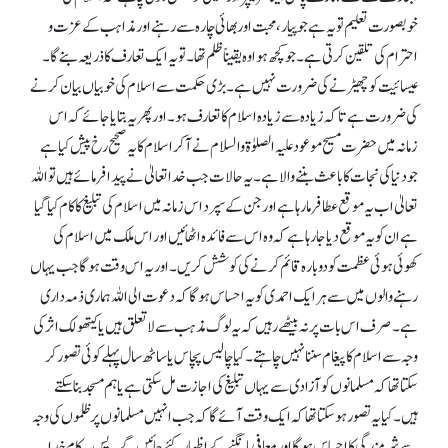
خوبصورت تعلیم تو یہ ہے جو پیار، محبت اور بھائی چارہ سے رہنے اور مذاہب کے عزت و
احترام کی تلقین کرتی ہے۔ جو کچھ ہوا وہ یقیناً ظلم تھا۔ تو یہ ایک تعارف کا ذریعہ بنے گا۔
عیسائیت کو چھیڑنے کی ضرورت نہیں ہے۔ بڑی حکمت سے اسلام کی خوبیاں بیان کرنے
کی ضرورت ہے تا کہ زیادہ سے زیادہ اسلام کا تعارف ہو۔ اور پھر یہ بتایا جائے کہ اس
زمانہ میں حضرت مسیح موعود علیہ الصلوٰۃ والسلام نے آکر اسلام کا یہ صحیح رخ پیش کیا ہے
جو دنیا کی نجات کا باعث بننے والا ہے۔ یہ حالات جب خدا تعالیٰ نے پیدا فرمائے ہیں تو اللہ
تعالیٰ اب یہ موقع عطا فرما رہا ہے اور جن کے سپرد اس زمانہ میں اسلام کی تبلیغ کا کام کیا گیا
ہے ان کو یہ موقع دیا جا رہا ہے کہ وہ اس سے فائدہ اٹھائیں اور اس ملک میں اسلام کی
کھوئی ہوئی عظمت کو دوبارہ قائم کرنے کی کوشش کریں۔ اور یہ اس وقت ہو گا جب یہاں
رہنے والوں میں سے ہر ایک احمدی کو یہ احساس ہو گا کہ دعوت الی اللہ ہماری ذمہ داری
ہے۔ صرف اس بات پر نہ بیٹھے رہیں کہ یہ لوگ مذہب سے لا تعلق ہیں یا کیتھولک اثر کی
وجہ سے اسلام کا پیغام سننا نہیں چاہتے۔ کیا چالیس پچاس یا ساٹھ سال پہلے کوئی تصور کر
سکتا تھا کہ مسلمانوں کو آزادی سے یہاں تبلیغ کی اجازت مل سکتی ہے یا ہم مسجد بنا سکتے
ہیں۔ کیا یہ تصور ہو سکتا تھا کہ ایک وقت آئے گا کہ جب انہیں مسلمانوں پر ظلموں کی وجہ
سے شرمندگی کا احساس ہو گا اور معافی مانگنے کے اظہار کئے جائیں گے۔ پس یہ کام خدا