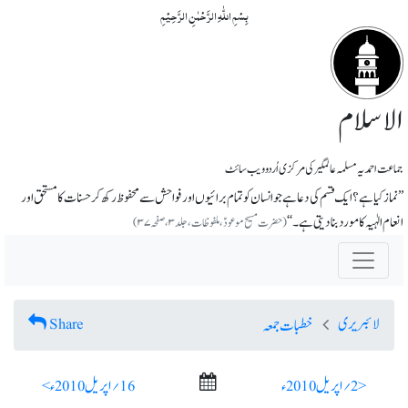
بِسۡمِ اللّٰہِ الرَّحۡمٰنِ الرَّحِیۡمِ
الاسلام
جماعت احمدیہ مسلمہ عالمگیر کی مرکزی اُردو ویب سائٹ
’’نماز کیا ہے؟ ایک قسم کی دعا ہے جو انسان کو تمام برائیوں اور فواحش سے محفوظ رکھ کر حسنات کا مستحق اور
انعام الٰہیہ کا مورد بنا دیتی ہے۔‘‘
(حضرت مسیح موعودؑ،ملفوظات ، جلد ۳، صفحہ ۳۷)
لائبریری
Share
خطبات جمعہ
< 2؍ اپریل 2010ء
16؍ اپریل 2010ء >