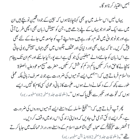
ہمیں اختیار کرنا ہو گا۔
یہاں مَیں اس سلسلہ میں یہ بھی کہنا چاہتا ہوں کہ سپین کے جو واقفینِ نو بچے ہیں ان
میں سے ایک تعداد جو یہاں کے پلے بڑھے ہیں، جن کو سپینش زبان بھی اچھی طرح آتی
ہے اور جو نوجوانی میں قدم رکھ رہے ہیں، وہ اپنے آپ کوجامعہ میں جانے کے لئے بھی
پیش کریں۔ تا کہ یہاں بھی اور دنیا کی اور مختلف جگہوں میں بھی جہاں سپینش بولی جاتی
ہے اس زبان کو جاننے والے مبلغین کی جوکمی ہے اسے پورا کیا جا سکے اور ہم ان تک پیغام
پہنچانے کا حق ادا کر سکیں یا کم از کم کوشش کر سکیں۔ حضرت مسیح موعود علیہ الصلوٰۃ
والسلام فرماتے ہیں کہ: ’’ہمیں ایسے آدمیوں کی ضرورت ہے جو نہ صرف زبانی بلکہ عملی
طور سے کچھ کر کے دکھانے والے ہوں۔ علمیت کا زبانی دعوی کسی کام کا نہیں۔ ایسے
ہوں کہ نخوت اور تکبر سے بکلی پاک ہوں‘‘۔
(ملفوظات جلد 5 صفحہ 682 مطبوعہ ربوہ)
پھر آپ فرماتے ہیں کہ: ’’تبلیغِ سلسلہ کے واسطے ایسے آدمیوں دوروں کی ضرورت
ہے، مگر ایسے لائق آدمی مل جاویں کہ وہ اپنی زندگی اس راہ میں وقف کر دیں۔
آنحضرتﷺ کے صحابہ بھی اشاعتِ اسلام کے واسطے دور دراز ممالک میں جایا کرتے
تھے‘‘۔
(ملفوظات جلد 5 صفحہ 682 ایڈیشن مطبوعہ ربوہ)