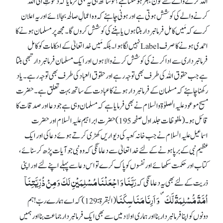
اللہ کرنے والے سے کون بہتر ہو سکتا ہے؟ تو ساتھ ہی یہ بھی فرمایا کہ دعوتِ الی اللہ
کرنے والے کی کوشش ہوتی ہے اور ہونی چاہئے کہ وہ اعمالِ صالحہ بجا لائے اور یہ اعلان
کرے کہ مَیں کامل فرمانبردار بنتا ہوں یا بننے کی کوشش کروں گا۔ مجھ پرمسلمان ہونے کا
احمدی ہونے کا صرف Labelنہیں لگا ہوا۔ بلکہ مَیں خدا تعالیٰ کے احکامات کو کامل
فرمانبرداری سے ادا کرنے کی کوشش کرنے والا ہوں اور ایک مسلمان فرمانبردار تبھی بنتا
ہے جب حقوق اللہ کی طرف بھی توجہ رہے اور حقوق العباد کی طرف بھی توجہ ر ہے۔ یاد
رکھنا چاہئے کہ مسلمان کے فرمانبردار ہونے کا عبادت کے ساتھ بہت تعلق ہے۔ حضرت
مسیح موعود علیہ الصلوٰۃ والسلام نے بھی فرمایا ہے کہ مسلمان وہی ہے جو دعا اور صدقات کا
قائل ہو۔ (ملفوظات جلد اول صفحہ 195) حضرت ابراہیم علیہ السلام اور حضرت
اسماعیل علیہ السلام نے جب خانہ کعبہ کی دیواریں کھڑی کرتے ہوئے دعا کی اور ایک
عظیم نبی کے برپا ہونے کے لئے خدا تعالیٰ سے دعا مانگی کہ وہ نبی جو آیات پڑھ کر سنائے،
کتاب اور حکمت سکھائے اور نفسوں کو پاک کرے تو اس دعا سے پہلے اپنے لئے اور اپنی
رَبَّنَا وَ اجۡعَلۡنَا مُسۡلِمَیۡنِ لَکَ وَ مِنۡ ذُرِّیَّتِنَاۤ
ذریت کے لئے بھی یہ دعا مانگی کہ
اُمَّۃً مُّسۡلِمَۃً لَّکَ ۪ وَ اَرِنَا مَنَاسِکَنَا
(البقرة: 129) کہ اے ہمارے ربّ! ہم
دونوں کو اپنا فرمانبردار بنا اور ہماری اولادمیں سے بھی ایک فرمانبردار جماعت بنا اور ہمیں