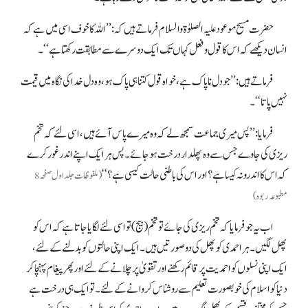
حضرت مسیح موعود علیہ الصلوٰۃ والسلام فرماتے ہیں کہ: ’’اللہ کا خوف اسی میں ہے کہ
انسان دیکھے کہ اس کا قول و فعل کہاں تک ایک دوسرے سے مطابقت رکھتا ہے‘‘۔
فرماتے ہیں: ’’جو دل ناپاک ہے، خواہ قول کتنا ہی پاک ہو، وہ دل خدا کی نگاہ میں قیمت
نہیں پاتا‘‘۔
فرمایا: ’’پس میری جماعت سمجھ لے کہ وہ میرے پاس آئے ہیں، اسی لئے کہ تخم
ریزی کی جاوے جس سے وہ پھلدار درخت ہو جائے۔ پس ہر ایک اپنے اندر غور کرے
کہ اس کا اندرونہ کیسا ہے؟ اور اس کی باطنی حالت کیسی ہے؟‘‘
(ملفوظات جلد اول صفحہ 8
مطبوعہ ربوہ)
اب یہ جو فرمایا کہ تخم ریزی کی جائے تو تخم (بیج) تو اسی لئے لگایا جاتا ہے کہ اس کو
پھل لگیں۔ ہر احمدی کو پھل کی دو صورتیں ہیں۔ ایک اپنی حالتوں کو بدلنے کے لئے،
ایک اپنی نسلوں کو احمدیت پر قائم رکھنے اور تقویٰ پر چلانے کے لئے اور پھر پیغام پہنچا کر
دنیا کو اسلام کی خوبصورت تعلیم سے روشناس کروانے کے لئے۔ تو ایک ہی درخت ہے