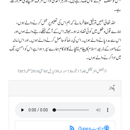
جس کو مختلف قسم کے پھل لگ رہے ہیں۔ اور ہر احمدی کو اس طرف سوچنے کی ضرورت
ہے۔
اللہ تعالیٰ ہمیں توفیق عطا فرمائے کہ ہم اس کی تعلیم پر عمل کرنے والے ہوں،
ہمارے قول و فعل میں کوئی تضادنہ ہو۔ ہمیشہ اس کے آگے جھکے رہنے والے ہوں اور
اس سے مدد پانے والے ہوں۔ اس کی رضا کو حاصل کرنے والے ہوں۔ اور اس زمانہ
کے مامور کے ذریعہ اسلام کا پیغام پہنچانے کا جو کام ہمارے سپرد ہوا ہے اس کو احسن رنگ
میں ادا کرنے والے ہوں۔
(الفضل انٹرنیشنل جلد17شمارہ18 مورخہ30اپریل تا6مئی 2010صفحہ5تا8)
بآواز
پوڈکاسٹ
iTunes