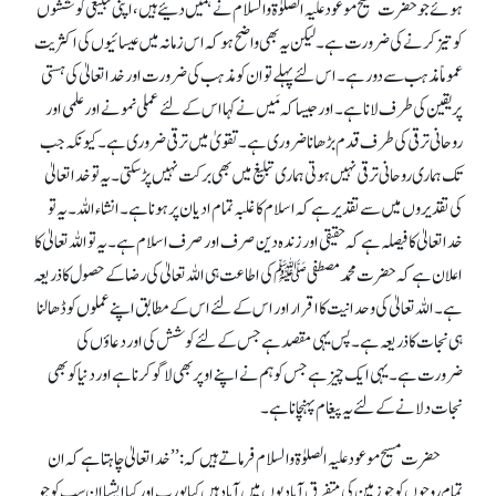
ہوئے جو حضرت مسیح موعود علیہ الصلوٰۃ والسلام نے ہمیں دئیے ہیں، اپنی تبلیغی کوششوں
کو تیز کرنے کی ضرورت ہے۔ لیکن یہ بھی واضح ہو کہ اس زمانہ میں عیسائیوں کی اکثریت
عموماً مذہب سے دور ہے۔ اس لئے پہلے تو ان کو مذہب کی ضرورت اور خدا تعالیٰ کی ہستی
پر یقین کی طرف لانا ہے۔ اور جیسا کہ مَیں نے کہااس کے لئے عملی نمونے اور علمی اور
روحانی ترقی کی طرف قدم بڑھانا ضروری ہے۔ تقویٰ میں ترقی ضروری ہے۔ کیونکہ جب
تک ہماری روحانی ترقی نہیں ہوتی ہماری تبلیغ میں بھی برکت نہیں پڑ سکتی۔ یہ تو خدا تعالیٰ
کی تقدیروں میں سے تقدیر ہے کہ اسلام کا غلبہ تمام ادیان پر ہونا ہے۔ انشاء اللہ۔ یہ تو
خدا تعالیٰ کا فیصلہ ہے کہ حقیقی اور زندہ دین صرف اور صرف اسلام ہے۔ یہ تو اللہ تعالیٰ کا
اعلان ہے کہ حضرت محمد مصطفیﷺ کی اطاعت ہی اللہ تعالیٰ کی رضا کے حصول کا ذریعہ
ہے۔ اللہ تعالیٰ کی وحدانیت کا اقرار اور اس کے لئے اس کے مطابق اپنے عملوں کو ڈھالنا
ہی نجات کا ذریعہ ہے۔ پس یہی مقصد ہے جس کے لئے کوشش کی اور دعاوٴں کی
ضرورت ہے۔ یہی ایک چیز ہے جس کو ہم نے اپنے اوپر بھی لاگو کرنا ہے اور دنیا کو بھی
نجات دلانے کے لئے یہ پیغام پہنچانا ہے۔
حضرت مسیح موعود علیہ الصلوٰۃ والسلام فرماتے ہیں کہ: ’’خدا تعالیٰ چاہتا ہے کہ ان
تمام روحوں کو جو زمین کی متفرق آبادیوں میں آباد ہیں کیا یورپ اور کیا ایشیا ان سب کو جو