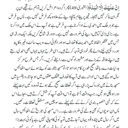
اِنۡ عَلَیۡکَ اِلَّا الۡبَلٰغُ
(الشوریٰ: 49) پھر اگر وہ اعراض کریں تو ہم نے تجھے ان پر
نگران بنا کر نہیں بھیجا۔ تجھ پر پیغام پہنچا دینے کے علاوہ کچھ فرض نہیں ہے۔ پس یہ فرض
ہے جو ہر ملک میں احمدی نے ادا کرنا ہے۔ یہ فرض ہے جو آپ نے اس ملک میں ادا کرنا
ہے۔ بڑی بڑی کتابیں دینے کی ضرورت نہیں ہے۔ دو ورقہ شائع کریں بلکہ ایک ورقہ ہی
جس میں مختصر الفاظ میں احمدیت کا تعارف ہو اور ایم ٹی اے، ویب سائٹ وغیرہ کا پتہ
ہو۔ دلچسپی لینے والے پھر خود ہی توجہ کرتے ہیں۔ اسی طرح جہاں جہاں بھی احمدی رہتے
ہیں اپنے علاقہ کے بڑے اور مشہور لوگوں سے رابطے کریں۔ اگر جس طرح مرکز
ہدایات دے رہا تھا صحیح طور پر کام ہوا ہوتا، تو مسجد بشارت کو بنے ہوئے اب اٹھائیس
سال ہو گئے ہیں اس حوالہ سے ہی آپ کا تعارف مختلف حلقوں میں ہو جاتا۔ ویلنسیا میں
مسجد بنانے میں جوروک پڑ رہی ہے اگر تعلقات صحیح رکھے ہوتے تو وہ روکیں بہت پہلے
دور ہو چکی ہوتیں۔ جب وقت آتا ہے تو اس وقت آپ کوشش کرتے ہیں، بجائے اس
کے کہ لمبی منصوبہ بندی کرنے کے لئے پہلے سے سوچیں اور مستقل تعلقات رکھیں۔
پس ان سوچوں کو بھی بدلنے کی ضرورت ہے۔ ۔ اس مسجد کی تاریخ کے اٹھائیس سال
میں اگر سال میں چند وفود یہاں آ جاتے ہیں تو یہ کوئی کامیابی نہیں ہے یا کوئی بہت بڑا