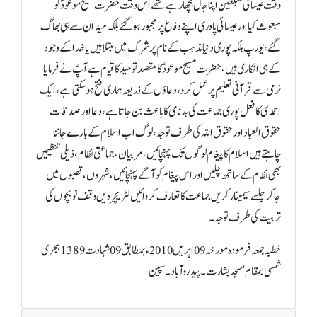
وقت عیسائی مبلغین اپنا جال بچھا رہے تھے اس وقت حضرت مسیح موعودؑ کو
مبعوث کیا اور عیسائی پادری اپنے دفاع پر مجبور ہوگئےبلکہ میدان سے ہی بھاگ
گئے، یورپ بلکہ پوری دنیا مذہب کے نام پر شرک میں مبتلا ہیں یا خدا کے وجود
کے ہی انکاری ہیں، حضرت مسیح موعودؑ کا مقصد توحید کاقیام ہے آپؑ نے فرمایا
نرمی سے قرآنی تعلیم پر عمل کرو، دعاؤں کے ذریعہ ہماری فتح ہو سکتی ہے، ایک
احمدی کا فعل پوری جماعت کی بدنامی کا باعث بن جاتا ہے، دعا اور صدقات
حقوق العباد اور حقوق اللہ کی طرف توجہ، لوگ اب اسلام کے بارے جاننا
چاہتے ہیں اسلام کا پیغام لوگوں تک پہنچائیں، مربیان، جماعتی نظام، ذیلی تنظیمیں
بھی نظام کے ساتھ چلیں اور اس پیغام کو آگے پہنچائیں، شہروں، قصبوں میں
جاکر جلسے سیمینارکریں جماعت کا تعارف کروائیں لٹریچر دیں وقف نو بچوں کی
تربیت کی طرف توجہ۔
خطبہ جمعہ فرمودہ مورخہ 09اپریل 2010ء بمطابق 09شہادت 1389 ہجری
شمسی بمقام مسجد بشارت۔ پیدروآباد۔ سپین