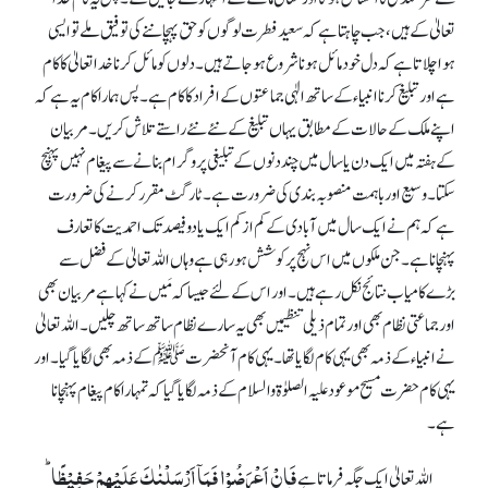
تعالیٰ کے ہیں، جب چاہتا ہے کہ سعید فطرت لوگوں کو حق پہچاننے کی توفیق ملے تو ایسی
ہوا چلاتا ہے کہ دل خود مائل ہونا شروع ہو جاتے ہیں۔ دلوں کو مائل کرنا خدا تعالیٰ کا کام
ہے اور تبلیغ کرنا انبیاء کے ساتھ الٰہی جماعتوں کے افراد کا کام ہے۔ پس ہمارا کام یہ ہے کہ
اپنے ملک کے حالات کے مطابق یہاں تبلیغ کے نئے نئے راستے تلاش کریں۔ مربیان
کے ہفتہ میں ایک دن یا سال میں چند دنوں کے تبلیغی پروگرام بنانے سے پیغام نہیں پہنچ
سکتا۔ وسیع اور باہمت منصوبہ بندی کی ضرورت ہے۔ ٹارگٹ مقرر کرنے کی ضرورت
ہے کہ ہم نے ایک سال میں آبادی کے کم از کم ایک یا دو فیصد تک احمدیت کا تعارف
پہنچانا ہے۔ جن ملکوں میں اس نہج پر کوشش ہو رہی ہے وہاں اللہ تعالیٰ کے فضل سے
بڑے کامیاب نتائج نکل رہے ہیں۔ اور اس کے لئے جیسا کہ مَیں نے کہا ہے مربیان بھی
اور جماعتی نظام بھی اور تمام ذیلی تنظیمیں بھی یہ سارے نظام ساتھ ساتھ چلیں۔ اللہ تعالیٰ
نے انبیاء کے ذمہ بھی یہی کام لگایا تھا۔ یہی کام آنحضرتﷺ کے ذمہ بھی لگایا گیا۔ اور
یہی کام حضرت مسیح موعود علیہ الصلوٰۃ والسلام کے ذمہ لگایا گیاکہ تمہارا کام پیغام پہنچانا
ہے۔
فَاِنۡ اَعۡرَضُوۡا فَمَاۤ اَرۡسَلۡنٰکَ عَلَیۡہِمۡ حَفِیۡظًا ؕ
اللہ تعالیٰ ایک جگہ فرماتا ہے