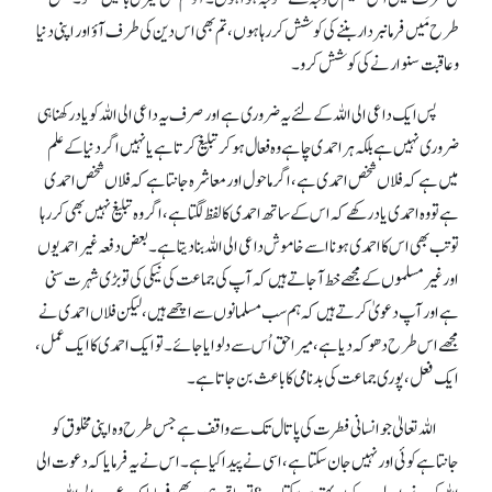
طرح مَیں فرمانبردار بننے کی کوشش کر رہا ہوں، تم بھی اس دین کی طرف آوٴ اور اپنی دنیا
و عاقبت سنوارنے کی کوشش کرو۔
پس ایک داعی الی اللہ کے لئے یہ ضروری ہے اور صرف یہ داعی الی اللہ کو یاد رکھنا ہی
ضروری نہیں ہے بلکہ ہر احمدی چاہے وہ فعال ہو کر تبلیغ کرتا ہے یا نہیں اگر دنیا کے علم
میں ہے کہ فلاں شخص احمدی ہے، اگر ماحول اور معاشرہ جانتا ہے کہ فلاں شخص احمدی
ہے تو وہ احمدی یاد رکھے کہ اس کے ساتھ احمدی کا لفظ لگتا ہے، اگر وہ تبلیغ نہیں بھی کر رہا
تو تب بھی اس کا احمدی ہونا اسے خاموش داعی الی اللہ بنا دیتا ہے۔ بعض دفعہ غیر احمدیوں
اور غیر مسلموں کے مجھے خط آ جاتے ہیں کہ آپ کی جماعت کی نیکی کی تو بڑی شہرت سنی
ہے اور آپ دعویٰ کرتے ہیں کہ ہم سب مسلمانوں سے اچھے ہیں، لیکن فلاں احمدی نے
مجھے اس طرح دھوکہ دیا ہے، میرا حق اُس سے دلوایا جائے۔ تو ایک احمدی کا ایک عمل،
ایک فعل، پوری جماعت کی بدنامی کا باعث بن جاتا ہے۔
اللہ تعالیٰ جو انسانی فطرت کی پاتال تک سے واقف ہے جس طرح وہ اپنی مخلوق کو
جانتا ہے کوئی اور نہیں جان سکتا ہے، اسی نے پیدا کیا ہے۔ اس نے یہ فرمایا کہ دعوت الی