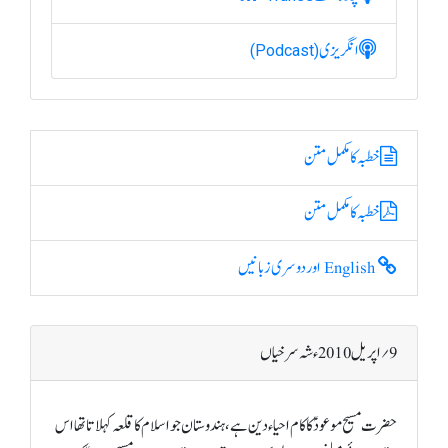
انگریزی
(Podcast)
خطبہ کا مکمل متن
خطبہ کا مکمل متن
English اور دوسری زبانیں
9؍ اپریل 2010ء شہ سرخیاں
حضرت مسیح موعودؑ کا کام احیاء دین ہے، ہندوستان جو اسلام کا قلعہ کہلاتا تھا اس