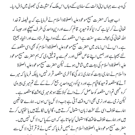
کی وجہ سے جہاں اپنی ذلت کے سامان کئے وہاں اس ملک کو تثلیث کی جھولی میں ڈال دیا۔
اب جیسا کہ حضرت مسیح موعود علیہ الصلوٰۃ والسلام نے فرمایا ہے کہ یہ فیصلہ تو خدا
تعالیٰ نے کر لیا ہے کہ دنیا کو توحید پر قائم کرے اور دینِ واحد کی طرف کھینچے اور جیسا کہ
اللہ تعالیٰ کی ہمیشہ سے یہ سنت ہے اس مقصد کے لئے وہ اپنے فرستادے اور انبیاء بھیجتا
ہے۔ اس نے اس زمانہ میں حضرت مسیح موعود علیہ الصلوٰۃ والسلام کو بھی اسی مقصد کے
لئے بھیجا ہے اور ہمیں اپنے خاص فضل اور رحم سے یہ توفیق دی کہ ہم حضرت مسیح موعود
علیہ الصلوٰۃ والسلام کی بیعت میں شامل ہوئے۔ لیکن حضرت مسیح موعود علیہ الصلوٰۃ
والسلام نے ہماری بیعت کو ہماری زندگی کا آخری مقصد قرار نہیں دیا بلکہ فرمایا کہ میرے
آنے کا مقصد توحید کا قیام ہے اور دنیا کو دینِ واحد پر جمع کرنے کے لئے تم میری پیروی
کرو تبھی تم اس مقصد کو حاصل کرنے والے کہلا سکتے ہوجو میری بعثت کا مقصد ہے۔
لیکن نرمی سے اور نرمی بھی اس وقت آتی ہے جب دلائل پاس ہوں۔ ہمارے مخالفین
ہمارے خلاف اسی لئے سخت زبان استعمال کرتے ہیں، گالیاں نکالتے ہیں یا سختیاں کرتے
ہیں اور ہمارے خلاف طاقت کا استعمال کیا جاتا ہے کہ ان کے پاس دلائل نہیں ہیں۔
حضرت مسیح موعود علیہ الصلوٰۃ والسلام نے ہمیں فرمایاکہ مَیں نے تو قرآنی دلائل سے