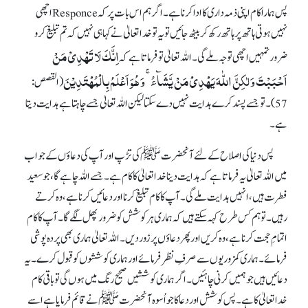
پس ہمارا کام اپنی ذمہ داری کا ادا کرنا ہے۔ اگر ہم اس بات پر کہ Responceاچھی
نہیں ہوتی ہاتھ پر ہاتھ رکھ کر بیٹھ جائیں تو یہ تو خدا تعالیٰ نے کہا ہی نہیں کہ تم تبلیغ کرو
اِنَّکَ لَا تَہۡدِیۡ مَنۡ
ضرور تمہیں اچھی توجہ ملے گی۔ اللہ تعالیٰ تو فرماتا ہے کہ
اَحۡبَبۡتَ وَ لٰکِنَّ اللّٰہَ یَہۡدِیۡ مَنۡ یَّشَآءُ ۚ وَ ہُوَ اَعۡلَمُ بِالۡمُہۡتَدِیۡنَ
(القصص:
57)۔ تو جسے پسند کرے ہدایت نہیں دے سکتا لیکن اللہ تعالیٰ جسے چاہتا ہے ہدایت دیتا
ہے۔
پس دنیا کی اصلاح کے لئے آنحضرتﷺ کی تڑپ اور آپ کی دعاوٴں کے جواب
میں اللہ تعالیٰ یہ فرماتا ہے کہ ہدایت دینا خدا تعالیٰ کا کام ہے۔ جسے اللہ چاہے گا، جو سعید
فطرت ہیں، انہیں ہدایت ملے گی۔ آپ کا کام تبلیغ کرنا اور دعائیں کرنا ہے، وہ کرتے
رہیں۔ تو ہم کس طرح کہہ سکتے ہیں کہ ہماری ہر کوشش کو ضرور پھل لگے گا۔ آپ کا کام
اتمامِ حجت کرنا ہے، وہ کریں اور پھر دعاوٴں پر زور دیں۔ اللہ تعالیٰ ہماری بھی پردہ پوشی
فرمائے۔ ہماری کمزوریوں سے صرفِ نظر فرمائے اور ہماری کوششوں کو قبول کرے۔ یہ
دعائیں ہیں جو ہمیں کرنی چاہئیں۔ اگر ہماری کوششیں صحیح رنگ میں ہوں گی تو باقی کام
خدا تعالیٰ کا ہے۔ پس کوشش اور دعا کا جو اُسوہ آنحضرتﷺ نے قائم فرمایا ہے اسے