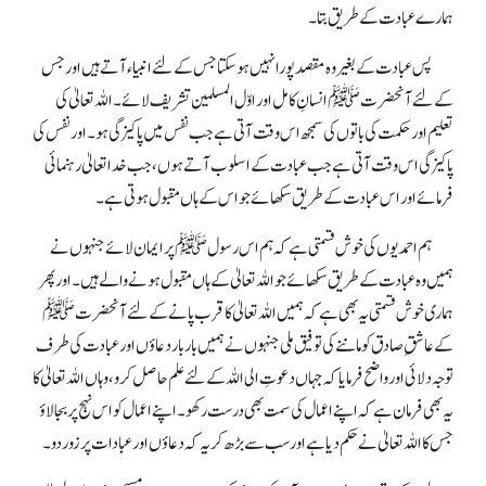
ہمارے عبادت کے طریق بتا۔
پس عبادت کے بغیر وہ مقصد پورا نہیں ہو سکتا جس کے لئے انبیاء آتے ہیں اور جس
کے لئے آنحضرتﷺ انسانِ کامل اور اوّل المسلمین تشریف لائے۔ اللہ تعالیٰ کی
تعلیم اور حکمت کی باتوں کی سمجھ اس وقت آتی ہے جب نفس میں پاکیزگی ہو۔ اور نفس کی
پاکیزگی اس وقت آتی ہے جب عبادت کے اسلوب آتے ہوں، جب خدا تعالیٰ رہنمائی
فرمائے اور اس عبادت کے طریق سکھائے جو اس کے ہاں مقبول ہوتی ہے۔
ہم احمدیوں کی خوش قسمتی ہے کہ ہم اس رسولﷺ پر ایمان لائے جنہوں نے
ہمیں وہ عبادت کے طریق سکھائے جو اللہ تعالیٰ کے ہاں مقبول ہونے والے ہیں۔ اور پھر
ہماری خوش قسمتی یہ بھی ہے کہ ہمیں اللہ تعالیٰ کا قرب پانے کے لئے آنحضرتﷺ
کے عاشقِ صادق کو ماننے کی توفیق ملی جنہوں نے ہمیں بار بار دعاوٴں اور عبادت کی طرف
توجہ دلائی اور واضح فرمایا کہ جہاں دعوتِ الی اللہ کے لئے علم حاصل کرو، وہاں اللہ تعالیٰ کا
یہ بھی فرمان ہے کہ اپنے اعمال کی سمت بھی درست رکھو۔ اپنے اعمال کو اس نہج پر بجا لاوٴ
جس کا اللہ تعالیٰ نے حکم دیا ہے اور سب سے بڑھ کر یہ کہ دعاوٴں اور عبادات پر زور دو۔