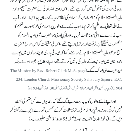
سے اسلام کا قلعہ کہلاتا تھا اس میں بھی لاکھوں مسلمان عیسائیت کی آغوش میں جا کر خود
روحانی موت کی آغوش میں گر رہے تھے۔ اُس وقت اللہ تعالیٰ نے حضرت مسیح موعود
علیہ الصلوٰۃ والسلام کو مبعوث فرما کر اسلام کی نشأة ثانیہ کے سامان پیدا فرمائے اور آپ
نے اللہ تعالیٰ سے علم پا کر تمام مذاہب کے ماننے والوں پر اسلام کی خوبصورت تعلیم کا
سب مذاہب سے اعلیٰ ہونا ثابت فرمایا۔ عیسائی پادری جوحضرت عیسیٰ علیہ السلام کو
آنحضرتﷺ پر فوقیت اور برتری دیتے تھے، اس کی حقیقت کو اس طرح حضرت
مسیح موعود علیہ الصلوٰۃ والسلام نے سامنے رکھا کہ عیسائی پادری جو چند سالوں میں پورے
ہندوستان میں عیسائیت کے غلبہ کی باتیں کرتے تھے، اپنے دفاع پر مجبور ہوئے۔ بلکہ
میدان سے ہی بھاگ گئے۔
(The Mission by Rev. Robert Clark M.A. page
234. London Church Missionary Society Salisbury Sqaure. E.C.
1904) (دیباچہ تفسیر القرآن از مولانا اشرف علی تھانوی صفحہ 30۔ ایڈیشن 1934ء)
اور اپنے ماننے والوں کو یہ ہدایت دینے لگ گئے کہ احمدیوں سے کسی قسم کی بحث
نہیں کرنی۔ ورنہ وہ تم پر اسلام کی برتری ثابت کر کے تمہیں تمہارے دین سے برگشتہ کر
دیں گے۔ (ماخوذ تاریخ احمدیت جلد 2 صفحہ 95 جدید ایڈیشن مطبوعہ ربوہ)