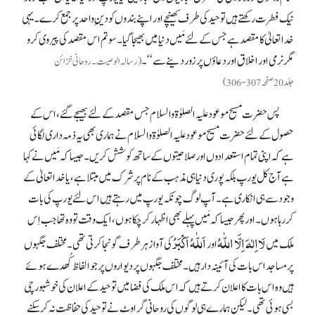
نیک فطرت رکھتے ہیں توحید کی طرف کھینچے اور اپنے بندوں کو دینِ واحد پر جمع کرے۔ یہی
خدا تعالیٰ کا مقصد ہے جس کے لئے مَیں دنیا میں بھیجا گیا۔ سوتم اس مقصد کی پیروی کرو
مگر نرمی اور اخلاق اور دعاوٴں پر زور دینے سے‘‘۔
(رسالہ الوصیت۔ روحانی خزائن
جلد 20صفحہ307-306)
پس حضرت مسیح موعود علیہ الصلوٰۃ والسلام جس مقصد کے لئے بھیجے گئے، اس کے
حصول کے لئے حضرت مسیح موعود علیہ الصلوٰۃ والسلام نے ہماری بھی یہ ذمہ داری لگائی
ہے کہ اپنی تمام استعدادوں اور صلاحیتوں کے ساتھ کوشش کریں۔ جیسا کہ مَیں نے کہا
ہے آج کل یورپ بلکہ پوری دنیا ہی مذہب کے نام پر شرک میں مبتلا ہے، یا خدا تعالیٰ کے
وجود سے ہی انکاری ہے۔ آپ لوگ چونکہ یورپ میں رہتے ہیں اس لئے یورپ کی بات
کر رہا ہوں۔ اور پھر جیسا کہ مَیں پہلے بھی اظہار کر چکا ہوں، ایک وقت تو وہ تھا جب اِس
لَااِلٰہَ اِلَّا اللّٰہُ
اَللّٰہُ اَکْبَرُ
ملک میں
اور
کی آواز ہر طرف گونجا کرتی تھی۔ مختلف جگہوں
پر مساجد اس بات کی آئینہ دار ہیں۔ مختلف جگہوں پر دیواروں پر جو الفاظ کُھدے ہوئے
ہیں وہ اس بات کا اعلان کرتے ہیں کہ اس ملک کی فضا میں توحید کے اعلان کی خوشبو رچی
بسی ہوئی تھی۔ لیکن ہمارے ہی لوگوں کی روحانی گراوٹ نے توحید کی حفاظت نہ کر سکنے