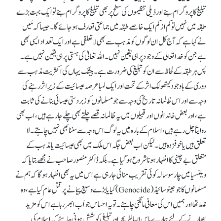
تبلیغ کا پروگرام بنے اور ذیلی تنظیموں کی سطح پر بھی تبلیغ کا پروگرام بنے تو ایک بہت بڑے
طبقہ میں نہیں تو کم از کم ایک خاصے طبقہ میں جماعتی تعارف ہو جائے گا۔ جیسا کہ مَیں
نے کہا ہے کہ آج کل ان لوگوں کو مذہب سے بھی لا تعلقی ہے اور ایک تعداد ایسی بھی
ہے جن کو خدا تعالیٰ کے وجود پر ہی یقین نہیں۔ اللہ تعالیٰ کی ہستی پر ہی یقین نہیں ہے۔
پس ہر طبقہ کے لحاظ سے ان کو تبلیغ کی ضرورت ہے۔ بیشک یہاں کی اکثریت مذہب سے
دوری کے باوجود کیتھولک اثر کے تحت اور ایک لمبا عرصہ عیسائیت کے زیرِ اثر رہنے کی
وجہ سے اور اس ظالمانہ تاریخ کی وجہ سے جو مسلمانوں کو زبردستی عیسائی بنانے کی ثابت
ہے، اور بعض خاندانوں اور قبیلوں میں یہ ظالمانہ قصے چلتے بھی چلے جا رہے ہیں، اب بھی
روایتاً چل رہے ہیں، اسلام کے بارہ میں یہ لوگ اس وجہ سے سننا بھی نہیں چاہتے۔ لا
تعلق ہیں یا خوفزدہ ہیں۔ لیکن اب بعض جگہ اس ملک میں بھی عیسائیت یا مذہب کے
متعلق بے چینی کا اظہار ہونا شروع ہو گیا ہے۔ بلکہ ڈاکٹر منصور صاحب نے مجھے بتایا کہ
ویلنسیا میں چار سو سالہ کوئی تقریب منائی جا رہی ہے اس میں یہ بھی اظہار ہو گا کہ ہم نے
مسلمانوں کا جو جینوسائیڈ (Genocide) کیا یا بڑے وسیع پیمانے پر قتلِ عام کیا ہے، وہ
غلط تھا اور ہمیں اس کی معافی مانگنی چاہئے۔ تو یہ احساس جو اَب ابھر رہا ہے اس کو مزید
ابھارنے کے لئے ہمارے پاس ایسا لٹریچر اور تبلیغی کوشش ہونی چاہئے کہ اسلام کی