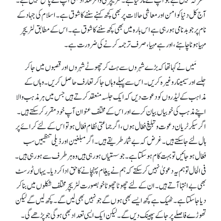
معرکہ نہیں ہے جو آپ نے مار لیا ہے۔ لٹریچر کی وافر تعداد بھی آپ کے پاس نہیں ہے۔
آج کل دنیا کو امن اور معاشی حالات پر بھی کچھ کہنے سننے کا شوق ہے۔ اسلام کی جہاد کے
نام پر جو بدنامی ہو رہی ہے اس بارہ میں بھی کچھ سننے کا شوق ہے۔ اس کے مطابق لٹریچر
مہیا ہونا چاہئے، اور ہے مہیا، صرف ترجمہ کرنے کی ضرورت ہے۔
مَیں نے کہا تھا کہ بڑے شہروں سے ہٹ کر چھوٹے شہروں اور قصبوں میں جا کر
جلسے اور سیمینار وغیرہ کریں۔ اس سے پہلے وہاں جا کر تعارف حاصل کریں۔ وہاں کے
مذاہب کے لیڈروں کو دعوت دیں کہ ایک جلسہ منعقد کرتے ہیں جس میں ہر مذہب والا
اپنے مذہب کی خوبیاں بیان کرے اور اس کے مختلف عنوان آپ خود مقرر کر سکتے ہیں۔
اگر سیکرٹریان دعوت و تبلیغ فعّال ہوں، اگر جماعتی نظام فعّال ہو تو اس کے لئے کرائے پر
ہال لئے جا سکتے ہیں۔ غرض کہ بے شمار طریقے ہیں۔ اگر مبلغین اور ذیلی تنظیمیں سب
فعّال ہو جائیں تو بہت کام ہو سکتا ہے۔ جو سستیاں ہو رہی ہیں وہ ہر طرف سے ہو رہی ہیں۔
فی الحال تو ہم یہ دعویٰ نہیں کر سکتے کہ ہم نے پیغام پہنچانے کا حق ادا کر دیا۔ یہاں ٹورسٹ
بھی بے انتہا آتے ہیں۔ ان کے لئے چھوٹا چھوٹا خوبصورت لٹریچر مختلف شکلوں میں بنا کر
دیا جا سکتا ہے۔ ٹھیک ہے کچھ ایسے بھی ہوں گے جو نہیں بھی لیں گے۔ کچھ لیں گے لیکن
تھوڑے فاصلے پر جا کے پھینک دیں گے۔ لیکن ایک ایسی تعداد بھی ہو گی جو پڑھے گی۔