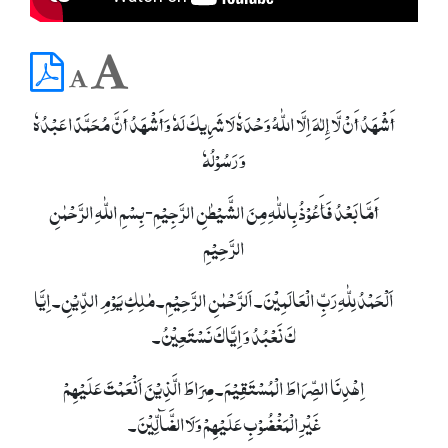
أَشْھَدُ أَنْ لَّا إِلٰہَ اِلَّا اللّٰہُ وَحْدَہٗ لَا شَرِیکَ لَہٗ وَأَشْھَدُ أَنَّ مُحَمَّدًا عَبْدُہٗ
وَ رَسُوْلُہٗ
أَمَّا بَعْدُ فَأَعُوْذُ بِاللّٰہِ مِنَ الشَّیْطٰنِ الرَّجِیْمِ- بِسْمِ اللّٰہِ الرَّحْمٰنِ
الرَّحِیْمِ
اَلْحَمْدُ لِلّٰہِ رَبِّ الْعَالَمِیْنَ۔ اَلرَّحْمٰنِ الرَّحِیْمِ۔ مٰلِکِ یَوْمِ الدِّیْنِ۔ اِیَّا
کَ نَعْبُدُ وَ اِیَّاکَ نَسْتَعِیْنُ۔
اِھْدِنَا الصِّرَاطَ الْمُسْتَقِیْمَ۔ صِرَاطَ الَّذِیْنَ اَنْعَمْتَ عَلَیْھِمْ
غَیْرِالْمَغْضُوْبِ عَلَیْھِمْ وَلَاالضَّآلِّیْنَ۔