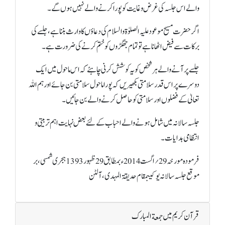
والے اس جلسہ کی غرض و غایت کو پورا کرنے والے نہیں ہوں گے۔
اگر حضرت مسیح موعود علیہ الصلوٰۃوالسلام کی دعاؤں کا وارث بننا ہے، جلسے کی
برکات سے فیض اٹھانا ہے تو تمام جھگڑوں کو ختم کرنے کی ضرورت ہے۔
جلسے پر آنے والے ہر شخص کو یہ کوشش کرنی چاہئے کہ اس ماحول میں ایک
دوسرے پر اس قدر سلامتی بکھیریں کہ پورا ماحول سلامتی بن جائے اور ہم اللہ
تعالیٰ کے فضلوں اور سلامتی کو حاصل کرنے والے بن جائیں۔
جلسہ سالانہ میں شامل ہونے والے احباب کے لئے بعض نہایت اہم تربیتی و
انتظامی ہدایات۔
فرمودہ مورخہ 29؍اگست 2014ء بمطابق29 ظہور 1393 ہجری شمسی، بر
موقع جلسہ سالانہ یوکیبمقام حدیقۃ المہدی، آلٹن
قرآن کریم میں جمعة المبارک