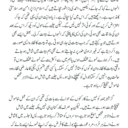
مخالف بھی تھے یا کم از کم ان پر اسلام کا اچھا اثر نہیں تھا۔ احمدیوں سے کچھ واقفیت تھی۔
انہوں نے کہا کہ جا کے دیکھیں، احمدی بڑا شور مچاتے ہیں کہ اسلام بڑا پُر امن اور سلامتی
کا مذہب ہے۔ دیکھتے ہیں کہ اس میں کیا سچائی ہے۔ زیادہ نیّت ان کی یہی تھی کہ جا کر
اعتراض کریں گے اور کوئی اثر نہیں لیں گے۔ لیکن جلسے کے ماحول کو دیکھ کر اس کے بعد
ان کی ملاقات بھی ہوئی، ان کی ایسی کایا پلٹی کہ انہوں نے بیعت کر لی۔ بعض ایسے بھی
ہوتے ہیں جو یہ کہتے ہیں کہ جب بیعت لی جا رہی ہوتی ہے تو بیعت کا نظارہ ایسی صورت
پیدا کر دیتا ہے کہ غیر ارادی طور پر نہ چاہتے ہوئے بھی ہم بیعت میں شامل ہو جاتے
ہیں۔ اگر ہمارے نمونے مختلف ہوں یا ہم میں سے اکثریت کے نمونے مختلف ہوں تو
وقتی بیعت کا نظارہ ان لوگوں کو متاثر نہیں کر سکتا۔ یا کسی بھی قسم کی نیکی کا عارضی نظارہ وہ
حالت پیدا نہیں کر سکتا جو دل کو کھینچنے والی ہو۔ پس جلسے میں شامل ہونے والا ہر شخص
خاموش تبلیغ کر رہا ہوتا ہے۔
گزشتہ جمعہ کو مَیں نے کارکنوں کے حوالے سے بات کی تھی کہ ان کے عمل خاموش
تبلیغ ثابت ہو رہے ہوتے ہیں۔ لیکن یہ صرف کارکنان ہی نہیں بلکہ جلسے میں شامل
ہونے والا ہر شخص مبلغ ہوتا ہے، دوسروں کو متاثر کر رہا ہوتا ہے۔ پس(جلسہ میں) شامل
ہونے والے ہر فرد، مرد عورت بچے بوڑھے کا فرض ہے کہ اپنے نمونے ایسے بنائے کہ