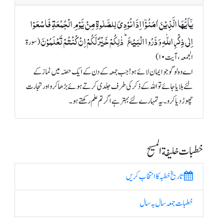
یٰۤاَیُّہَا الَّذِیۡنَ اٰمَنُوۡۤا اِذَا نُوۡدِیَ لِلصَّلٰوۃِ مِنۡ یَّوۡمِ الۡجُمُعَۃِ فَاسۡعَوۡا
اِلٰی ذِکۡرِ اللّٰہِ وَ ذَرُوا الۡبَیۡعَ ؕ ذٰلِکُمۡ خَیۡرٌ لَّکُمۡ اِنۡ کُنۡتُمۡ تَعۡلَمُوۡنَ
(سورة
الجمعہ، آیت ۱۰)
اے وہ لوگو جو ایمان لائے ہو! جب جمعہ کے دن کے ایک حصّہ میں نماز کے
لئے بلایا جائے تو اللہ کے ذکر کی طرف جلدی کرتے ہوئے بڑھا کرو اور تجارت
چھوڑ دیا کرو۔ یہ تمہارے لئے بہتر ہے اگر تم علم رکھتے ہو۔
خطبات خلیفة المسیح
تاریخ خطبہ کا انتخاب کریں
خطبات جمعہ سال بہ سال