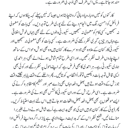
مند ہو جاتا ہے۔ پس اس طرف بھی توجہ کی ضرورت ہے۔
کارکنوں کو مَیں دوبارہ یاددہانی کروانا چاہتا ہوں جیسا کہ مَیں پہلے کہہ چکا ہوں کہ اپنے
فرائض کو احسن رنگ میں انجام دینے کے لئے پوری طرح توجہ دیں۔ کسی بات کو معمولی
نہ سمجھیں، کسی کام کو معمولی نہ سمجھیں۔ سکیورٹی والوں کے لئے بھی جہاں خوش اخلاقی
ہے وہاں ہر چیز پر گہری نظر رکھنے کی ضرورت ہے۔ کسی بات کو بھی معمولی نہ سمجھیں اور
سکیورٹی کارکنان کے علاوہ بھی جو دوسرے کارکنان ہیں وہ بھی ہوش و حواس کے ساتھ
اپنے چاروں طرف نظر رکھیں۔ اور اسی طرح تمام شامل ہونے والے بھی، ہر احمدی
ہماری سکیورٹی ہے۔ ہر احمدی کا بھی فرض ہے کہ اپنے ماحول پہ نظر رکھے اور کوئی بھی
ایسی قابل توجہ بات دیکھیں تو فوراً انتظامیہ کو بتائیں۔ پھر داخلے کے وقت یا باہر نکلتے وقت
جو رَش کے وقت ہوتے ہیں بعض دفعہ وہاں بھی بڑے صبر اور تنظیم کا مظاہرہ کرنے کی
ضرورت ہے۔ اسی طرح رَش کے دوران سکیورٹی کانشس بھی ہونے کی ضرورت ہے۔
ایسے موقعوں پر بھی بعض دفعہ بعض واقعات ہو جاتے ہیں اس لئے بہت احتیاط کریں۔
پھر ڈیوٹی کے کارکنان جو ہیں ان کی جو بھی ہدایت ہے اُسے شامل ہونے والے بغیر برا
منائے مانیں، قطع نظر اس کے کہ ہدایت دینے والا بچہ ہے یا بڑا۔ اگر وہ اپنے فرائض ادا
کر رہا ہے تو اس کو اہمیت دیں اور اس کی بات مانیں۔ پروگرام جو شائع ہوا ہے اس میں