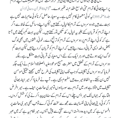
’’مَیں سچ سچ کہتاہوں کہ انسان کا ایمان ہرگز درست نہیں ہو سکتا جبتک اپنے آرام
پر اپنے بھائی کا آرام حتی الوسع مقدم نہ ٹھہراوے۔‘‘
(شہادۃ القرآن روحانی خزائن
یہ کوئی معمولی کام نہیں ہے۔ یہ معیار حاصل کرنا کوئی عام بات نہیں ہے
جلد 6صفحہ395)
بہت سے ہیں جو دوسروں کے آرام کا خیال رکھتے ہیں لیکن اپنے وسائل کے لحاظ سے اگر
اپنے آرام کو قربان کئے بغیر یہ خیال رکھ سکیں تو رکھتے ہیں۔ لیکن یہ بہت کم دیکھنے میں آتا
ہے کہ کوئی اپنے آرام پر دوسروں کے آرام کو ترجیح دے۔ خونی رشتوں میں بھی لوگ
بعض دفعہ ایسی قربانی دے دیتے ہیں کہ اپنے آرام کو قربان کر دیتے ہیں لیکن بہت کم
لوگ ایسے ہوتے ہیں اور ہر ایک کے لئے اس معیار کی قربانی بہت مشکل ہے۔ بلکہ
دوسروں کے آرام کے تعلق میں حضرت مسیح موعود علیہ الصلوٰۃوالسلام نے ایک جگہ
فرمایا کہ دوسروں کی تکلیف کو جب تک اپنی تکلیف کی طرح نہیں سمجھتے حقیقی مومن
نہیں بن سکتے۔ یہ الفاظ میرے ہیں مفہوم یہی ہے۔ آپ نے فرمایا اگر میرا بیمار بھائی
تکلیف میں مبتلا ہے اور میں آرام سے سو رہا ہوں تو میری حالت پر حیف ہے۔ میرا فرض
بنتا ہے کہ جہاں تک میرا بس چلے اس کے آرام کے سامان پیدا کرنے کی کوشش کروں۔
اگر کوئی دینی بھائی اپنی نفسانیت سے مجھ سے سخت گوئی کرے تو تب بھی میری حالت پر
افسوس ہے کہ میں دیدہ و دانستہ اس سے سختی سے پیش آؤں۔ میرا کام یہ ہے کہ میں صبر