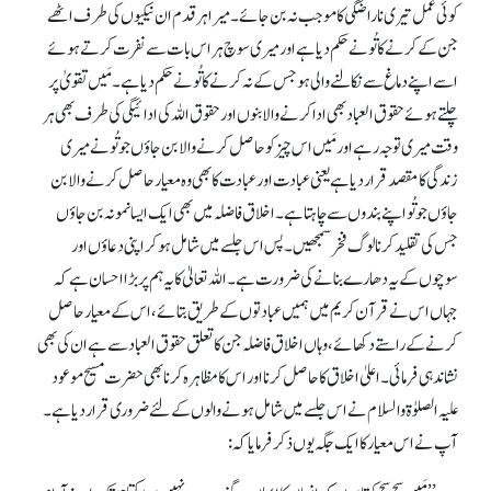
کوئی عمل تیری ناراضگی کا موجب نہ بن جائے۔ میرا ہر قدم ان نیکیوں کی طرف اٹھے
جن کے کرنے کا تُو نے حکم دیا ہے اور میری سوچ ہر اس بات سے نفرت کرتے ہوئے
اسے اپنے دماغ سے نکالنے والی ہو جس کے نہ کرنے کا تُو نے حکم دیا ہے۔ مَیں تقویٰ پر
چلتے ہوئے حقوق العباد بھی ادا کرنے والا بنوں اور حقوق اللہ کی ادائیگی کی طرف بھی ہر
وقت میری توجہ رہے اور مَیں اس چیز کو حاصل کرنے والا بن جاؤں جو تُو نے میری
زندگی کا مقصد قرار دیا ہے یعنی عبادت اور عبادت کا بھی وہ معیار حاصل کرنے والا بن
جاؤں جو تُو اپنے بندوں سے چاہتا ہے۔ اخلاق فاضلہ میں بھی ایک ایسا نمونہ بن جاؤں
جس کی تقلید کرنا لوگ فخر سمجھیں۔ پس اس جلسے میں شامل ہو کر اپنی دعاؤں اور
سوچوں کے یہ دھارے بنانے کی ضرورت ہے۔ اللہ تعالیٰ کا یہ ہم پر بڑا احسان ہے کہ
جہاں اس نے قرآن کریم میں ہمیں عبادتوں کے طریق بتائے، اس کے معیار حاصل
کرنے کے راستے دکھائے، وہاں اخلاق فاضلہ جن کا تعلق حقوق العباد سے ہے ان کی بھی
نشاندہی فرمائی۔ اعلیٰ اخلاق کا حاصل کرنا اور اس کا مظاہرہ کرنا بھی حضرت مسیح موعود
علیہ الصلوٰۃوالسلام نے اس جلسے میں شامل ہونے والوں کے لئے ضروری قرار دیا ہے۔
آپ نے اس معیار کا ایک جگہ یوں ذکر فرمایا کہ: