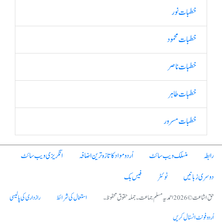
خطبات نور
خطبات محمود
خطبات ناصر
خطبات طاہر
خطبات مسرور
رابطہ
منسلک ویب سائٹ
اُردو مواد کا تازہ ترین اضافہ
انگریزی ویب سائٹ
دوسری زبانیں
ٹوئٹر
فیس بک
حق اشاعت © 2026 احمدیہ مسلم جماعت۔ جملہ حقوق محفوظ۔
استعمال کی شرائط
رازداری کی پالیسی
اُردو فونٹ انسٹال کریں