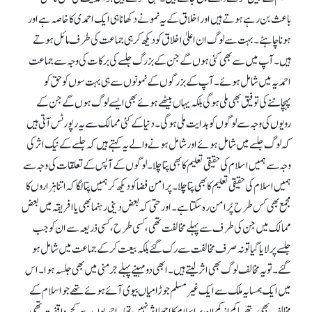
باعث بن رہے ہوتے ہیں اور اخلاق کے یہ نمونے دکھانا ہی ایک احمدی کا خاصہ ہے اور
ہونا چاہئے۔ بہت سے لوگ ان اعلیٰ اخلاق کو دیکھ کر ہی جماعت کی طرف مائل ہوتے
ہیں۔ آپ میں سے بھی کئی ہوں گے جن کے بزرگ جلسے کی برکات کی وجہ سے جماعت
احمدیہ میں شامل ہوئے۔ آپ کے بزرگوں کے نمونوں سے ہی بہت سوں کو حق کو
پہچاننے کی توفیق بھی ملی ہو گی بلکہ یہاں بیٹھے ہوئے بھی ایسے لوگ ہوں گے جن کے
رویوں کی وجہ سے لوگوں کو ہدایت ملی ہو گی۔ دنیا کے کئی ممالک سے یہ رپورٹس آتی ہیں
کہ لوگ جلسے میں شامل ہوئے اور شامل ہونے والے یہ کہتے ہیں کہ جلسے کے نیک اثر کی
وجہ سے ہمیں اسلام کی حقیقی تعلیم کا بھی پتا چلا۔ لوگوں کے آپس کے تعلقات کی وجہ سے
ہمیں اسلام کی حقیقی تعلیم کا بھی پتا چلا۔ پر امن فضا کو دیکھ کر ہمیں پتا لگا کہ اتنا ہزاروں کا
مجمع بھی کس طرح پُر امن رہ سکتا ہے۔ اور حتی کہ بعض دینی رہنما بھی یا افریقہ میں بعض
ممالک میں جن کی طرف سے پہلے مخالفت تھی، کسی طرح، کسی ذریعہ سے ان کو جب
جلسے پر لایا گیا تو نہ صرف مخالفت سے رک گئے بلکہ بیعت کر کے جماعت میں شامل ہو
گئے۔ تو یہ مخالف لوگ بھی اثر لیتے ہیں۔ ابھی دو مہینے پہلے جرمنی میں بھی جلسہ ہوا۔ اس
میں ایک ہمسایہ ملک سے ایک غیر مسلم جوڑا میاں بیوی آئے ہوئے تھے جو اسلام کے