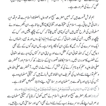
عمل کرنے کی ضرورت ہے۔
ہم خوش قسمت ہیں کہ ہمیں حضرت مسیح موعود علیہ الصلوٰۃوالسلام سے قدم قدم پر
رہنمائی مل جاتی ہے۔ اسلام کی حقیقت اور تقویٰ کا پتا چل جاتا ہے۔ ان بکھرے ہوئے
مسلمانوں کی طرح نہیں ہیں جن کو پتا ہی نہیں چلتا کہ کس کے پیچھے چلیں اور کس کے
پیچھے نہ چلیں۔ جن کی غلط رہنمائی کر کے ان کے نام نہاد لیڈروں اور مذہبی رہنماؤں نے
ایک دوسرے کی گردنیں کاٹنے پر ان کو لگا دیا ہوا ہے۔ پس ان لوگوں کے لئے بھی
دعائیں کریں کہ اللہ تعالیٰ ان کو عقل دے اور یہ اپنی ان حرکتوں کی وجہ سے خدا تعالیٰ
کے غضب کا موردنہ بنیں۔ اسلام کا غلط تصور دنیا کے سامنے رکھ کر اسلام اور آنحضرت
صلی اللہ علیہ وسلم کو بدنام کرنے کی کوشش کرنے والے نہ بنیں۔ آنحضرت صلی اللہ علیہ
وسلم تو اپنے ماننے والوں کی تعریف ان الفاظ میں فرماتے ہیں کہ حقیقی مسلمان وہ ہے
جس کی زبان اور ہاتھ سے ہر مسلمان اور ہر سلامتی دینے والا بلا تخصیص محفوظ رہے۔
اَلْمُسْلِمُ مَنْ سَلِمَ الْمُسْلِمُوْنَ مِنْ لِّسَانِہٖ وَ یَدِہٖ
(صحیح البخاری کتاب الایمان باب
حدیث
اور پھر حضرت مسیح موعود علیہ السلام نے ہمیں کھول کر بتایا کہ حقیقی مسلمان سے
نمبر10)
نہ صرف اپنے بلکہ دوسرے مذہب کے ماننے والے بھی امن اور سلامتی میں رہتے ہیں۔