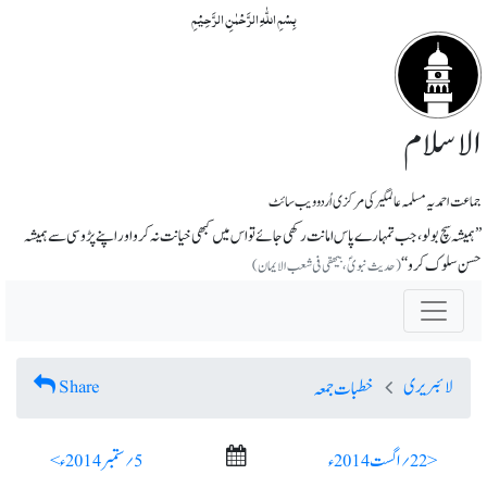
بِسۡمِ اللّٰہِ الرَّحۡمٰنِ الرَّحِیۡمِ
الاسلام
جماعت احمدیہ مسلمہ عالمگیر کی مرکزی اُردو ویب سائٹ
’’ہمیشہ سچ بولو، جب تمہارے پاس امانت رکھی جائے تو اس میں کبھی خیانت نہ کرو اور اپنے پڑوسی سے ہمیشہ
حسن سلوک کرو ‘‘
(حدیث نبویؐ، بیھقی فی شعب الایمان)
لائبریری
Share
خطبات جمعہ
< 22؍ اگست 2014ء
5؍ ستمبر 2014ء >