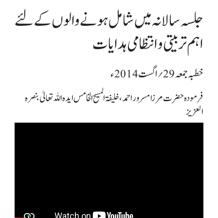
جلسہ سالانہ میں شامل ہونے والوں کے لئے
اہم تربیتی و انتظامی ہدایات
خطبہ جمعہ 29؍ اگست 2014ء
فرمودہ حضرت مرزا مسرور احمد، خلیفۃ المسیح الخامس ایدہ اللہ تعالیٰ بنصرہ
العزیز