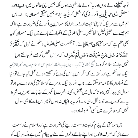
توجہ کھینچنے والے ہوں اور یہ نمونے عارضی نہ ہوں بلکہ ہمیں اپنی حالتوں میں، اپنے اندر
مستقل ایسی تبدیلی پیدا کرنے کی کوشش کرنی چاہئے جو ہمیں حقیقی مسلمان بنائے۔ پس
ہم میں سے ہر ایک کو اپنی اہمیت اور ذمہ داری کا احساس پیدا کرنے کی ضرورت ہے تا کہ
ہم جلسے سے حقیقی فیض اٹھا سکیں۔ اعلیٰ اخلاق کے اظہار کے بارے میں ایک مسلمان کو یہ
تَقْرَءُ
بھی حکم ہے کہ سلامتی کا پیغام پہنچائے۔ آنحضرت صلی اللہ علیہ وسلم نے فرمایا کہ
السَّلَامَ عَلَی مَنْ عَرَفْتَ وَ مَن لَّمْ تَعْرِف
کہ ہر اس شخص کو جسے تم جانتے ہو یا
نہیں جانتے سلام کرو۔
یہ
(صحیح البخاری کتاب الایمان باب افشاء السلام من الاسلام حدیث نمبر 28)
ایک ایسا حکم ہے اور نسخہ ہے کہ اگر اس پر اس کی روح کو سمجھتے ہوئے عمل کیا جائے تو دنیا
کے فسادوں کا خاتمہ ہو سکتا ہے۔ جب انسان ایک دوسرے کو سلامتی کی دعا دے رہا ہو تو
سوال ہی پیدا نہیں ہوتا کہ دل میں بغض، کینہ، نفرت یا تکبر کے جذبات ابھریں۔ شرط
یہ ہے کہ دل سے آواز نکل رہی ہو۔ اگر یہ برائیاں نہ ہوں تو پھر اس بات کا بھی سوال
نہیں کہ معاشرے میں کسی قسم کا فساد ہو۔
پس سلامتی کے پیغام کو بہت وسعت دینے کی ضرورت ہے اور اسلام نے وسعت
دے دی کہ صرف اپنوں اور اپنے جاننے والوں کے لئے یہ پیغام نہیں ہے بلکہ ہر ایک کو