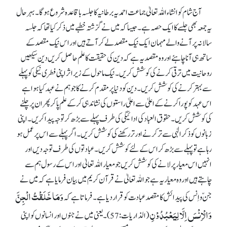
آج شام کو انشاء اللہ تعالیٰ جماعت احمدیہ برطانیہ کا جلسہ باقاعدہ شروع ہو گا۔ بہر حال
یہ جمعہ بھی جلسے کا ایک حصہ ہے۔ جیسا کہ میں نے گزشتہ خطبے میں ذکر کیا تھا کہ جلسہ
سالانہ پر آنے والے مہمان ایک نیک مقصد لے کر آتے ہیں اور اس نیک مقصد کے
ساتھ ہی آنا چاہئے اور وہ مقصد یہ ہے کہ دین کی حقیقت کا علم حاصل کریں دین سیکھیں
روحانیت میں ترقی کرنے کی کوشش کریں۔ نیک ماحول کے زیر اثر اپنی فطری نیکی کو پہلے
سے بہتر کرنے کی کوشش کریں۔ دین کو دنیا پر مقدم کرنے کا جو ہم نے عہد کیا ہوا ہے
اس عہد کو پورا کرنے کے اعلیٰ سے اعلیٰ راستوں کی نشاندہی کر کے علم پا کر پھر ان پر چلنے
کی کوشش کریں۔ حقوق العباد کی ادائیگی کی طرف پہلے سے بڑھ کر توجہ پیدا کریں۔ اپنی
زبانوں کو ذکر الٰہی سے تر کرنے اور تر رکھنے کی کوشش کریں۔ اگر پہلے سے اس پر عمل ہو
رہا ہے تو پہلے سے بڑھ کر اس کے لئے کوشش کریں۔ عبادتوں کی طرف توجہ دیں اور
انہیں اس معیار پر لانے کی کوشش کریں جو معیار اللہ تعالیٰ اور اس کے رسول ہم سے
چاہتے ہیں اور وہ معیار یہ ہے جو اللہ تعالیٰ نے قرآن کریم میں بیان فرمایا ہے کہ میں نے
وَمَا خَلَقْتُ الْجِنَّ
جنّ و اِنس کی پیدائش کا مقصد عبادت کو قرار دیا ہے۔ فرماتا ہے کہ
وَالْاِنْسَ اِلَّا لِیَعْبُدُوْنِ
(الذاریات: 57)۔ یعنی میں نے جنوں اور انسانوں کو اپنی