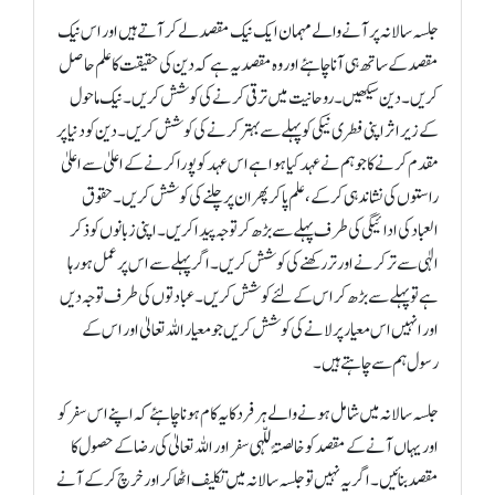
جلسہ سالانہ پر آنے والے مہمان ایک نیک مقصد لے کر آتے ہیں اور اس نیک
مقصد کے ساتھ ہی آنا چاہئے اور وہ مقصد یہ ہے کہ دین کی حقیقت کا علم حاصل
کریں۔ دین سیکھیں۔ روحانیت میں ترقی کرنے کی کوشش کریں۔ نیک ماحول
کے زیر اثر اپنی فطری نیکی کو پہلے سے بہتر کرنے کی کوشش کریں۔ دین کو دنیا پر
مقدم کرنے کا جو ہم نے عہد کیا ہوا ہے اس عہد کو پورا کرنے کے اعلیٰ سے اعلیٰ
راستوں کی نشاندہی کر کے، علم پا کر پھر ان پر چلنے کی کوشش کریں۔ حقوق
العباد کی ادائیگی کی طرف پہلے سے بڑھ کر توجہ پیدا کریں۔ اپنی زبانوں کو ذکر
الٰہی سے تر کرنے اور تر رکھنے کی کوشش کریں۔ اگر پہلے سے اس پر عمل ہو رہا
ہے تو پہلے سے بڑھ کر اس کے لئے کوشش کریں۔ عبادتوں کی طرف توجہ دیں
اور انہیں اس معیار پر لانے کی کوشش کریں جو معیار اللہ تعالیٰ اور اس کے
رسول ہم سے چاہتے ہیں۔
جلسہ سالانہ میں شامل ہونے والے ہر فرد کا یہ کام ہونا چاہئے کہ اپنے اس سفر کو
اور یہاں آنے کے مقصد کو خالصتہً للّہی سفر اور اللہ تعالیٰ کی رضا کے حصول کا
مقصد بنائیں۔ اگر یہ نہیں تو جلسہ سالانہ میں تکلیف اٹھا کر اور خرچ کر کے آنے