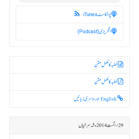
پوڈکاسٹ
iTunes
انگریزی
(Podcast)
خطبہ کا مکمل متن
خطبہ کا مکمل متن
English اور دوسری زبانیں
29؍ اگست 2014ء شہ سرخیاں