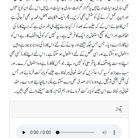
بھی ساری ہدایات درج ہیں یا کم از کم بہت ساری ہدایات درج ہیں اس لئے ان کو پڑھیں
اور ان پر عمل کرنے کی کوشش بھی کریں۔ پھر ایک شکایت بعض دفعہ یہ بھی آ جاتی ہے
جس کا بجائے اس کے کہ جلسے کے بعد ذکر کیا جائے پہلے ہی ضروری ہے کہ اپنے کارڈ کی
حفاظت اور اس کا صحیح استعمال ہر ایک کا فرض ہے۔ یہ نہیں کہ کوئی واقف کار ہے اس کو
اپنا کارڈ دے دیا۔ جس جس جگہ بیٹھنے اور جانے کے لئے اس کارڈ کی accessہے وہیں
استعمال ہو سکتا ہے اور اسی شخص کے لئے استعمال ہو سکتا ہے۔ اس لئے اپنے کارڈ کسی بھی
اپنے دوست یا واقف کار یا قریبی کو نہیں دینے۔ جو جس کا کارڈ ہے وہ استعمال کرے۔ اور
سب سے بڑھ کر یہ کہ دعا کریں کہ اللہ تعالیٰ ہر لحاظ سے جلسے کو بابرکت فرمائے اور جس
کی جتنی جتنی توفیق ہے وہ روزانہ صدقہ بھی دے سکتا ہے بلکہ دینا چاہئے اور دے۔ اللہ
تعالیٰ ہر لحاظ سے اس جلسے کو بابرکت فرمائے اور ہم تمام برکات سمیٹنے والے بھی بنیں۔
بآواز