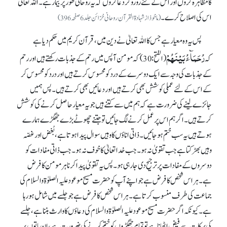
کا مظاہرہ کروں اور اس کے لئے رو رو کر دعا کروں کہ یہ روحانی طور پر بیمار ہے۔ اللہ تعالیٰ
اس کی اصلاح کرے۔
(ماخوذ از شہادۃ القرآن روحانی خزائن جلد 6صفحہ396)
پس یہ وہ معیار ہے جس کا اللہ تعالیٰ نے دین میں، قرآن کریم میں حکم دیا ہے
رُحَمَآءُ بَیْنَھُمْ
کہ
(الفتح: 30) کہ مومن آپس میں رحم کے جذبات رکھتے ہیں اور رحم
کے جذبات کی وجہ سے ایک دوسرے کے درد کو محسوس کرتے ہیں اور درد کو محسوس کر
کے اس کے لئے عملی کوشش بھی کرتے ہیں اور دعائیں بھی کرتے ہیں۔ پس ہمیں
جائزے لینے کی ضرورت ہے کہ ہم میں سے کتنے ہیں جو یہ معیار حاصل کرنے کی کوشش
کرتے ہیں۔ اگر ہم اس پر عمل کرنے لگ جائیں تو جتنے چھوٹے بڑے جھگڑے ہمارے
ہوتے ہیں یہ سب ختم ہو جائیں۔ ذاتی اناؤں کا وہیں سوال پیدا ہوتا ہے، بُغض اور غصّہ
وہیں بھڑکتا ہے جب تقویٰ نہ ہو۔ جب خدا تعالیٰ کا خوف نہ ہو۔ جب ذاتی مفادات کو
دوسروں کے مفادات پر ترجیح دی جا رہی ہو۔ پس یہ تقویٰ پیدا کرنا ہر مومن کا فرض
ہے۔ ہر اس شخص کا فرض ہے جو اپنے آپ کو حضرت مسیح موعود علیہ الصلوٰۃوالسلام کی
جماعت کی طرف منسوب کرتا ہے۔ ہر اس شخص کا فرض ہے جو جلسے میں شامل ہو رہا
ہے۔ کیونکہ اگر حضرت مسیح موعود علیہ الصلوٰۃوالسلام کی دعاؤں کا وارث بننا ہے، جلسے
کی برکات سے فیض اٹھانا ہے تو تمام جھگڑوں کو ختم کرنے کی ضرورت ہے، ان باتوں پر