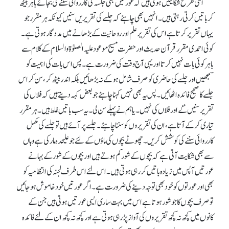
اسی طرح شکایتیں ہوتی ہیں کہ عورتیں بھی جلسہ کی کارروائی سننے کی بجائے باہر بیٹھ
کر باتیں کر تی رہتی ہیں۔ انہیں بھی چاہئے کہ جلسے کی تقریریں سنیں کیونکہ ہر مقرر جو
یہاں تقریر کرتا ہے اس کی تقریر علم اور روحانیت کے بڑھانے میں مددگار ہوتی ہے۔
کوئی احمدی مقرر قرآن حدیث اور حضرت مسیح موعود علیہ الصلوٰۃوالسلام کے کلام سے
باہر کوئی بات نہیں کرتا اور یہی آج وقت کی ضرورت ہے۔ پس اس بات کی اہمیت کو
سمجھیں اور جلسے کی حاضری کو صرف شامل ہو کے نہ بڑھائیں بلکہ اندر بیٹھ کر، سن کر اس
جلسے کا صحیح فائدہ اٹھائیں۔ پس یہ بھی نہیں کہنا چاہئے جو بعض کہہ دیتے ہیں کہ فلاں کی
تقریر سنیں گے اور فلاں کی نہیں۔ یا ہم نے پہلے سن لی۔ یہ سب باتیں غلط ہیں۔ ہر مقرر
تیاری کر کے آتا ہے، ان کی تقریروں کو سننا چاہئے۔ جلسے پر آئے ہیں تو جلسے کی مکمل
کارروائی سننے کی کوشش کریں۔ چھوٹے بچوں کی ماؤں کے لئے جو علیحدہ مارکی ہے وہاں
سے بھی شکایت آتی ہے کہ بچوں کے شور کم ہوتے ہیں اور بچوں کے شور کے بہانے
عورتیں آپس میں زیادہ باتیں کر رہی ہوتی ہیں۔ اس لئے اس طرف لجنہ کی انتظامیہ کو
بھی اور عورتوں کو خود بھی توجہ دینے کی ضرورت ہے۔ اگر عورتیں خود خاموش ہو جائیں
تو صرف بچوں کا جو شور ہوتا ہے اس میں بہت ساری ایسی عورتیں ہوتی ہیں جن کے
کانوں میں کچھ نہ کچھ تقریروں کی آواز پڑ رہی ہوتی ہے اور کچھ نہ کچھ ان کے لئے فائدہ