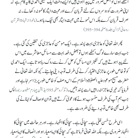
اکٹھے ہوں تو بعض ضرورتیں پیدا ہوتی ہیں تو ایسے وقت ایک حقیقی احمدی کا یہ کام ہے کہ
اپنی ضرورت کو دوسروں کے لئے قربان کرے اور محبت و ایثار کا نمونہ دکھائے۔ نہ
صرف قربان کرے بلکہ اس نمونے میں محبت و ایثار بھی ٹپک رہا ہو۔
(ماخوذ از شہادۃ القرآن
روحانی خزائن جلد 6صفحہ394-395)
پھر اللہ تعالیٰ کو عاجزی بہت پسندہے۔ ایک مومن کو عاجزی کی تلقین کی گئی ہے۔
جب بہت سارے لوگ اکٹھے ہوں تو بعض دفعہ بہت سے مسائل معاشرے میں اس
لئے پیدا ہوتے ہیں کہ تکبّر ان مسائل کو حل کرنے سے روک رہا ہوتا ہے۔ ایک احمدی
کو تو خاص طور پر عاجزی اختیار کرنے کی طرف توجہ دینی چاہئے۔ کیونکہ اللہ تعالیٰ نے
حضرت مسیح موعود علیہ الصلوٰۃوالسلام کے اس وصف کو خاص طور پر بڑا سراہا ہے اور
فرمایا کہ تیری عاجزانہ راہیں اسے پسند آئیں۔
پس
(تذکرہ صفحہ595 ایڈیشن چہارم مطبوعہ ربوہ)
جب ہم آپ کی طرف منسوب ہونے کا دعویٰ کرتے ہیں تو ان اوصاف کو اپنانے کی
طرف بھی خاص توجہ دینے کی ضرورت ہے۔
اسی طرح حُسن ظنّی ہے۔ سچائی ہے۔ سچائی کا اظہار ہے۔ اور ہر حالت میں سچائی کا
اظہار ضروری ہے۔ بلکہ اللہ تعالیٰ فرماتاہے کہ سچائی کا ایسا معیار ہو اور انصاف کا ایسا معیار