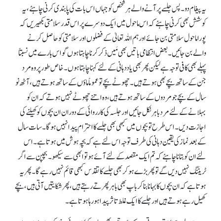
یہ پیغام دو۔ پس جلسے پر آنے والے ہر شخص کو جہاں اس بات کی پابندی کرنی چاہئے، یہ
کوشش بھی کرنی چاہئے کہ اس ماحول میں ایک دوسرے پر اس قدر سلامتی بکھیریں کہ
پورا ماحول سلامتی بن جائے اور ہم اللہ تعالیٰ کے فضلوں اور سلامتی کو حاصل کرنے
والے بن جائیں۔ بعض انتظامی باتیں بھی مَیں ذکر کرنا چاہتا ہوں گو اس بارے میں نسبتاً
پہلے بھی کافی توجہ ہے لیکن پھر بھی یاددہانی کے لئے کہنا چاہتاہوں۔ خاص طور پر وہ مرد
جن کے ساتھ بچے بھی ہوتے ہیں۔ چھوٹے بچے تو عموماً ماؤں کے ساتھ ہوتے ہیں، آٹھ نو
سال کے بچے جو مردوں کے ساتھ ہوتے ہیں، وہ اتنے چھوٹے نہیں ہوتے کہ ان کو
بہلانے کے لئے مرد باہر نکل جائیں اور جلسہ کی کارروائی کے دوران ان بچوں کو کھیلنے کی
اجازت دیں۔ اس طرح تو بچوں میں کبھی بھی جلسے کا احترام پیدا نہیں ہو گا۔ سات سال
کے بعدنماز کی یقین دہانی کی طرف توجہ اس لئے ہے کہ بچہ ہوش میں ہوتا ہے۔ اس
لئے ان کو بتانا چاہئے کہ تم ایک مقصد کے لئے آئے ہو تو ابھی سے سیکھو۔ بچپن سے اگر
ٹریننگ نہیں دیں گے تو پھر بڑے ہو کر بھی جلسے کا تقدس کبھی قائم نہیں رہے گا۔ پھر یہ
ہوتا ہے کہ ان بچوں کا بہانا بنا کر باپ بھی باہر پھرتے رہتے ہیں، پھر شکایتیں آتی ہیں، بچے
کھیل رہے ہوتے ہیں اور جلسے کا ایک غلط تاثر پیدا ہو رہا ہوتا ہے۔