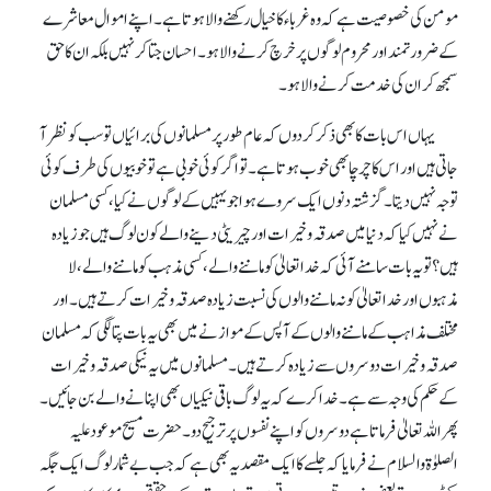
مومن کی خصوصیت ہے کہ وہ غرباء کا خیال رکھنے والا ہوتا ہے۔ اپنے اموال معاشرے
کے ضرورتمند اور محروم لوگوں پر خرچ کرنے والا ہو۔ احسان جتا کر نہیں بلکہ ان کا حق
سمجھ کر ان کی خدمت کرنے والا ہو۔
یہاں اس بات کا بھی ذکر کر دوں کہ عام طور پر مسلمانوں کی برائیاں تو سب کو نظر آ
جاتی ہیں اور اس کا چرچا بھی خوب ہوتا ہے۔ تو اگر کوئی خوبی ہے تو خوبیوں کی طرف کوئی
توجہ نہیں دیتا۔ گزشتہ دنوں ایک سروے ہوا جو یہیں کے لوگوں نے کیا، کسی مسلمان
نے نہیں کیا کہ دنیا میں صدقہ و خیرات اور چیریٹی دینے والے کون لوگ ہیں جو زیادہ
ہیں؟ تو یہ بات سامنے آئی کہ خدا تعالیٰ کو ماننے والے، کسی مذہب کو ماننے والے، لا
مذہبوں اور خدا تعالیٰ کو نہ ماننے والوں کی نسبت زیادہ صدقہ و خیرات کرتے ہیں۔ اور
مختلف مذاہب کے ماننے والوں کے آپس کے موازنے میں بھی یہ بات پتا لگی کہ مسلمان
صدقہ و خیرات دوسروں سے زیادہ کرتے ہیں۔ مسلمانوں میں یہ نیکی صدقہ و خیرات
کے حکم کی وجہ سے ہے۔ خدا کرے کہ یہ لوگ باقی نیکیاں بھی اپنانے والے بن جائیں۔
پھر اللہ تعالیٰ فرماتا ہے دوسروں کو اپنے نفسوں پر ترجیح دو۔ حضرت مسیح موعود علیہ
الصلوٰۃوالسلام نے فرمایا کہ جلسے کا ایک مقصد یہ بھی ہے کہ جب بے شمار لوگ ایک جگہ