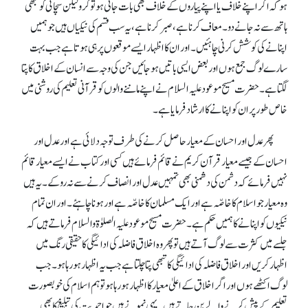
ہو کہ اگر اپنے خلاف یا اپنے پیاروں کے خلاف بھی بات جاتی ہو تو کرو لیکن سچائی کو کبھی
ہاتھ سے نہ جانے دو۔ معاف کرنا ہے، صبر کرنا ہے، یہ سب قسم کی نیکیاں ہیں جو ہمیں
اپنانے کی کوشش کرنی چاہئیں۔ اور ان کا اظہار ایسے موقعوں پر ہی ہوتا ہے جب بہت
سارے لوگ جمع ہوں اور بعض ایسی باتیں ہو جائیں جن کی وجہ سے انسان کے اخلاق کا پتا
لگتا ہے۔ حضرت مسیح موعود علیہ السلام نے اپنے ماننے والوں کو قرآنی تعلیم کی روشنی میں
خاص طور پر ان کو اپنانے کا ارشاد فرمایا ہے۔
پھر عدل اور احسان کے معیار حاصل کرنے کی طرف توجہ دلائی ہے اور عدل اور
احسان کے جیسے معیار قرآن کریم نے قائم فرمائے ہیں کسی اور کتاب نے ایسے معیارقائم
نہیں فرمائے کہ دشمن کی دشمنی بھی تمہیں عدل اور انصاف کرنے سے نہ روکے۔ یہ ہیں
وہ معیار جو اسلام کا خاصّہ ہے اور ایک مسلمان کا خاصّہ ہے اور ہونا چاہئے۔ اور ان تمام
نیکیوں کو اپنانے کا ہمیں حکم ہے۔ حضرت مسیح موعود علیہ الصلوٰۃ والسلام فرماتے ہیں کہ
جلسے میں کثرت سے لوگ آتے ہیں تو پھر وہ اخلاق فاضلہ کی ادائیگی کا حقیقی رنگ میں
اظہار کریں اور اخلاق فاضلہ کی ادائیگی کا تبھی پتا چلتا ہے جب یہ اظہار ہو رہا ہو۔ جب
لوگ اکٹھے ہوں اور اگر اخلاق کے اعلیٰ معیار کا اظہار ہو رہا ہو تو ہم اسلام کی خوبصورت
تعلیم کے پیش کرنے والے بن جاتے ہیں۔ یہی نمونے ہیں جو احمدیت کی تبلیغ کا بھی