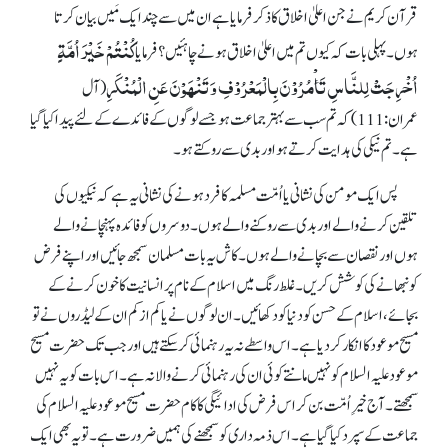
قرآن کریم نے جن اعلیٰ اخلاق کا ذکر فرمایا ہے ان میں سے چند ایک مَیں بیان کرتا
کُنْتُمْ خَیْرَ اُمَّۃٍ
ہوں۔ پہلی بات کہ کیوں تم میں اعلیٰ اخلاق ہونے چاہئیں؟ فرمایا
اُخْرِجَتْ لِلنَّاسِ تَأْمُرُوْنَ بِالْمَعْرُوْفِ وَ تَنْھَوْنَ عَنِ الْمُنْکَرِ
(آل
عمران: 111) کہ تم سب سے بہتر جماعت ہو جسے لوگوں کے فائدے کے لئے پیدا کیا گیا
ہے۔ تم نیکی کی ہدایت کرتے ہو اور بدی سے روکتے ہو۔
پس ایک مومن کی نشانی یا اُمّت مسلمہ کا فرد ہونے کی نشانی یہ ہے کہ نیکیوں کی
تلقین کرنے والے اور بدی سے روکنے والے ہوں۔ دوسروں کو فائدہ پہنچانے والے
ہوں اور نقصان سے بچانے والے ہوں۔ کاش یہ بات مسلمان سمجھ جائیں اور اپنے فرض
کو نبھانے کی کوشش کریں۔ غلط رنگ میں اسلام کے نام پر انسانیت کا خون کرنے کے
بجائے، اسلام کے حسن کو دنیا کو دکھائیں۔ ان لوگوں نے یا کم از کم ان کے لیڈروں نے تو
مسیح موعود کا انکار کر دیا ہے۔ اس واسطے نہ یہ رہنمائی کر سکتے ہیں اور جب تک حضرت مسیح
موعود علیہ السلام کو نہیں مانتے کوئی ان کی رہنمائی کرنے والا نہ ہے۔ اس بات کو یہ نہیں
سمجھتے۔ آج خیرِ اُمّت بن کر اس فرض کی ادائیگی کا کام حضرت مسیح موعود علیہ السلام کی
جماعت کے سپرد کیا گیا ہے۔ اس ذمہ داری کو سمجھنے کی ہمیں ضرورت ہے۔ تو یہ بھی ایک