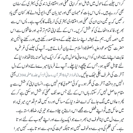
کر اس جلسے کے ماحول میں شامل ہو کر اپنی عملی اور اعتقادی زندگی کی بہتری کے سامان
بھی کر رہے ہیں۔ پس اس بات کو مہمان بھی اور میزبان بھی، ڈیوٹی والے کارکنان بھی یاد
رکھیں کہ یہ تین دن ان کی عملی اور اعتقادی بہتری کی ٹریننگ کا کیمپ ہے۔ پس اس سے
بھر پور فائدہ اٹھانے کی کوشش کریں۔ اس کے لئے اپنی تمام تر توجہ اور طاقتوں سے اس
میں حصہ لیں۔ ہم نے ہمیشہ اپنے سامنے جلسے کے وہ مقاصد رکھنے ہیں اور رکھنے چاہئیں جو
حضرت مسیح موعود علیہ الصلوٰۃوالسلام نے بیان فرمائے ہیں۔ آپ کی جلسے کی غرض و
غایت اپنے ماننے والوں کو اس روحانی ماحول میں رکھ کر ایک ایسا نمونہ بنانا تھا جو دنیا کے
لئے قابل تقلید ہو، جس کے پیچھے دنیا چلے۔ آپ نے فرمایا: میرے ماننے والوں کے دل
آخرت کی طرف بکلّی جھک جائیں۔
۔ یعنی
(ماخوذ از شہادۃ القرآن روحانی خزائن جلد 6صفحہ394)
انہیں ہر وقت آخرت کی فکر ہو۔ یہ کوئی معمولی کام نہیں ہے۔ انسان اپنی کوشش سے یہ
مقام حاصل نہیں کر سکتا۔ ہاں اس کے لئے جس حد تک عملی کوشش ہو سکتی ہے کر کے
پھر دعاؤں میں لگ جائے کہ اے اللہ دنیا کے مسائل اور روکیں قدم قدم پر میری راہ
میں حائل ہیں تُو اپنے فضل سے مجھے اس راستے پر چلا دے جو تیری رضا کا راستہ ہے۔
میرے دل میں اپنا خوف ایسا بھر دے جو ایک پیارے اور اپنے محبوب کے لئے ہوتا
ہے۔ کسی ظلم کی وجہ سے وہ خوف نہیں ہوتا بلکہ محبت کی وجہ سے ہوتا ہے۔ کہیں میرا