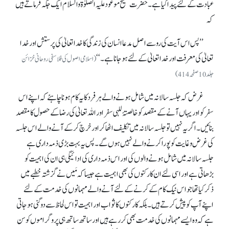
عبادت کے لئے پیدا کیا ہے۔ حضرت مسیح موعود علیہ الصلوٰۃوالسلام ایک جگہ فرماتے ہیں
کہ
’’پس اس آیت کی رو سے اصل مدعا انسان کی زندگی کا خدا تعالیٰ کی پرستش اور خدا
تعالیٰ کی معرفت اور خدا تعالیٰ کے لئے ہو جانا ہے۔‘‘
(اسلامی اصول کی فلاسفی روحانی خزائن
جلد10 صفحہ 414)
غرض کہ جلسہ سالانہ میں شامل ہونے والے ہر فرد کا یہ کام ہونا چاہئے کہ اپنے اس
سفر کو اور یہاں آنے کے مقصد کو خالصتہً للہی سفر اور اللہ تعالیٰ کی رضا کے حصول کا مقصد
بنائیں۔ اگر یہ نہیں تو جلسہ سالانہ میں تکلیف اٹھا کر اور خرچ کر کے آنے والے اس جلسہ
کی غرض و غایت کو پورا کرنے والے نہیں ہوں گے۔ پس یہ بہت بڑی ذمہ داری ہے
جلسہ سالانہ میں شامل ہونے والوں کی اور اس ذمہ داری کی ادائیگی ہی ان کی اہمیت کو
بڑھاتی ہے اور اسی لئے ان کارکنوں کی بھی اہمیت ہے جیسا کہ مَیں نے گزشتہ خطبے میں
ذکر کیا تھا جو اس نیک کام کے کرنے کے لئے آنے والے مہمانوں کی خدمت کے لئے
اپنے آپ کو پیش کرتے ہیں۔ بلکہ کارکنوں کا ثواب اور اہمیت تو اس لحاظ سے دوگنی ہو جاتی
ہے کہ وہ ایسے مہمانوں کی خدمت بھی کر رہے ہیں اور ساتھ ساتھ ہی پروگراموں کو سن