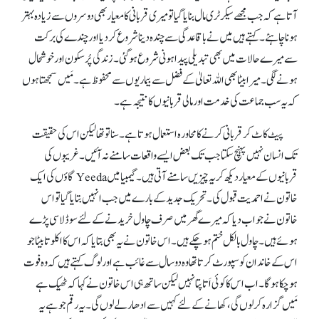
آتا ہے کہ جب مجھے سیکرٹری مال بنایا گیا تو میری قربانی کا معیار بھی دوسروں سے زیادہ بہتر
ہونا چاہئے۔ کہتے ہیں میں نے باقاعدگی سے چندہ دینا شروع کر دیا اور چندے کی برکت
سے میرے حالات میں بھی تبدیلی پیدا ہونی شروع ہو گئی۔ زندگی پُرسکون اور خوشحال
ہونے لگی۔ میرا بیٹا بھی اللہ تعالیٰ کے فضل سے بیماریوں سے محفوظ ہے۔ مَیں سمجھتا ہوں
کہ یہ سب جماعت کی خدمت اور مالی قربانیوں کا نتیجہ ہے۔
پیٹ کاٹ کر قربانی کرنے کا محاورہ استعمال ہوتا ہے۔ سنا تو تھا لیکن اس کی حقیقت
تک انسان نہیں پہنچ سکتا جب تک بعض ایسے واقعات سامنے نہ آئیں۔ غریبوں کی
قربانیوں کے معیار دیکھ کر یہ چیزیں سامنے آتی ہیں۔ گیمبیا میں Yeeda گاؤں کی ایک
خاتون نے احمدیت قبول کی۔ تحریک جدید کے بارے میں جب انہیں بتایا گیا تو اس
خاتون نے جواب دیا کہ میرے گھر میں صرف چاول خریدنے کے لئے سو ڈلاسی پڑے
ہوئے ہیں۔ چاول بالکل ختم ہو چکے ہیں۔ اس خاتون نے یہ بھی بتایا کہ اس کا اکلوتا بیٹا جو
اس کے خاندان کو سپورٹ کرتا تھا وہ دو سال سے غائب ہے اور لوگ کہتے ہیں کہ وہ فوت
ہو چکا ہو گا۔ اب اس کا کوئی اَتا پتا نہیں لیکن ساتھ ہی اس خاتون نے کہا کہ ٹھیک ہے
مَیں گزارہ کر لوں گی، کھانے کے لئے کہیں سے ادھار لے لوں گی۔ یہ رقم جو ہے یہ