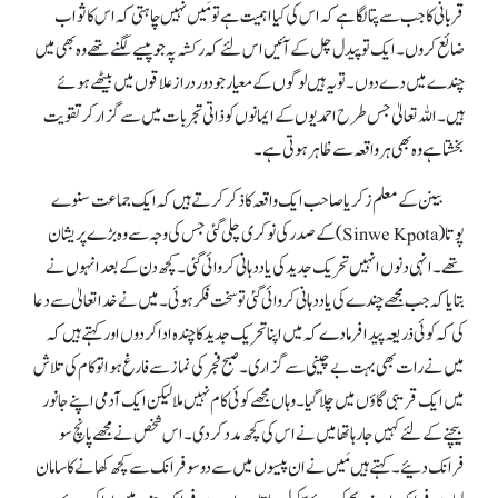
قربانی کا جب سے پتا لگا ہے کہ اس کی کیا اہمیت ہے تو مَیں نہیں چاہتی کہ اس کا ثواب
ضائع کروں۔ ایک تو پیدل چل کے آئیں اس لئے کہ رکشہ پہ جو پیسے لگنے تھے وہ بھی میں
چندے میں دے دوں۔ تو یہ ہیں لوگوں کے معیار جو دور دراز علاقوں میں بیٹھے ہوئے
ہیں۔ اللہ تعالیٰ جس طرح احمدیوں کے ایمانوں کو ذاتی تجربات میں سے گزار کر تقویت
بخشتا ہے وہ بھی ہر واقعہ سے ظاہر ہوتی ہے۔
بینن کے معلم زکریا صاحب ایک واقعہ کا ذکر کرتے ہیں کہ ایک جماعت سنوے
پوتا (Sinwe Kpota) کے صدر کی نوکری چلی گئی جس کی وجہ سے وہ بڑے پریشان
تھے۔ انہی دنوں انہیں تحریک جدید کی یاددہانی کروائی گئی۔ کچھ دن کے بعد انہوں نے
بتایا کہ جب مجھے چندے کی یاددہانی کروائی گئی تو سخت فکر ہوئی۔ میں نے خدا تعالیٰ سے دعا
کی کہ کوئی ذریعہ پیدا فرما دے کہ میں اپنا تحریک جدید کا چندہ ادا کر دوں اور کہتے ہیں کہ
میں نے رات بھی بہت بے چینی سے گزاری۔ صبح فجر کی نماز سے فارغ ہوا تو کام کی تلاش
میں ایک قریبی گاؤں میں چلا گیا۔ وہاں مجھے کوئی کام نہیں ملا لیکن ایک آدمی اپنے جانور
بیچنے کے لئے کہیں جا رہا تھا میں نے اس کی کچھ مدد کر دی۔ اس شخص نے مجھے پانچ سو
فرانک دئیے۔ کہتے ہیں مَیں نے ان پیسوں میں سے دو سو فرانک سے کچھ کھانے کا سامان