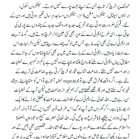
ممالک پر خرچ کرتا ہے جن کے اپنے بجٹ پورے نہیں ہوتے۔ سینکڑوں سکول،
درجنوں ہسپتال، سینکڑوں مشن ہاؤسز، سینکڑوں مساجد ہر سال تعمیر ہوتی ہیں اور ان کے
لئے رقم کی ضرورت ہوتی ہے جو تحریک جدید اور وقف جدید کے چندوں سے پوری کی
جاتی ہے۔ اسی طرح ایم ٹی اے کے اوپر بھی کئی ملین ڈالر خرچ ہوتے ہیں۔ گو مدّ تربیت
اور ایم ٹی اے کی بھی ایک مدّ ہے جس میں لوگ چندے دیتے ہیں لیکن اخراجات اس
سے بہت زیادہ ہیں۔ ایم ٹی اے کے بارے میں میں یہ بھی کہنا چاہتا ہوں کہ جائزے کے
مطابق یہاں ایم ٹی اے سننے کا رواج جتنا ہونا چاہئے وہ نہیں ہے یا کم از کم میرے خطبات
براہ راست نہیں سنتے۔ جماعت اتنا بے شمار جو خرچ کرتی ہے یہ جماعت کی تربیت کے
لئے ہے۔ اگر وقت کا فرق بھی ہے تو جو repeat خطبہ آتا ہے تو اس کو سننا چاہئے۔ بیشمار
غیر لوگ سنتے ہیں اور پھر مجھے لکھتے ہیں کہ ہم غیر از جماعت ہیں لیکن آپ کے خطبات
سن رہے ہیں۔ اللہ تعالیٰ نے ایم ٹی اے کو خلافت سے جماعت کا تعلق جوڑنے کا ایک
ذریعہ بنایا ہے۔ اگر گھروں میں آپ لوگ اس طرف توجہ نہیں دیں گے تو آہستہ آہستہ
آپ کی اولادیں پیچھے ہٹنا شروع ہو جائیں گی۔ اللہ تعالیٰ حضرت مسیح موعود علیہ الصلوۃ
والسلام سے کئے گئے وعدے ضرور پورے کرے گا انشاء اللہ۔ مخلصین بھی آئیں گے اور
آپ نے دیکھا کہ نئے شامل ہونے والوں میں اخلاص کتنا بڑھا ہوا ہے۔ لیکن یہ نہ ہو کہ