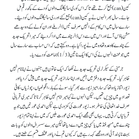
کین(can) جمع کرتے تھے تا کہ اس کو ری سائیکلنگ والوں کو دے کے کچھ رقم مل
جائے۔ سال بھر انہوں نے یہ کین(can) جمع کئے اور ری سائیکلنگ والوں کو دئیے۔
سارے سال میں اس کام کے انہیں صرف تیس ڈالر ملے اور ان کو لے کے وہ سیدھے
مشن ہاؤس آئے اور اس میں سے دس ڈالر چندے میں ادا کر دئیے کہ میرا تحریک جدید
کے چندے کا وعدہ تھا وہ میں نے پورا کیا ہے۔ وہ کہتے ہیں کہ اس حساب سے سارے سال
میں جو محنت انہوں نے کی اس کاایک بٹا تین(1/3) جماعت کو دے دیا۔
جرمنی کے سیکرٹری تحریک جدیدنے لکھا کہ ایک خاتون ہیں جنہوں نے اپنا نام نہیں
ظاہر کیا۔ تحریک جدید دفتر میں آئیں اور اپنا سارا زیور تحریک جدید میں پیش کر دیا اور
زیور اتنا زیادہ تھا کہ سارا میز زیور سے بھر گیا۔ سونے کے ہار، انگوٹھیاں، چوڑیاں، کافی
تعداد یہ میں چیزیں تھیں۔ لیکن انہوں نے کہا میرا نام نہیں ظاہر کرنا تا کہ میری قربانی
صرف خدا تعالیٰ کی خاطر ہو۔ زیور عورت کی کمزوری ہے لیکن احمدی عورتیں ہیں جو یہ
قربانیاں کرتی ہیں۔ یہاں بھی مجھے ایک احمدی عورت ملیں کہ میں نے اپنا تمام زیور
چندے میں مسجد فنڈ میں یا کسی چیز میں دے دیا تھا لیکن میرے سسرال والوں کو یہ بات
بہت ناپسند آئی اور وہ مجھے کہہ رہے ہیں کہ کیوں تم نے دیا اور مختلف قسم کے طعنے ہیں۔