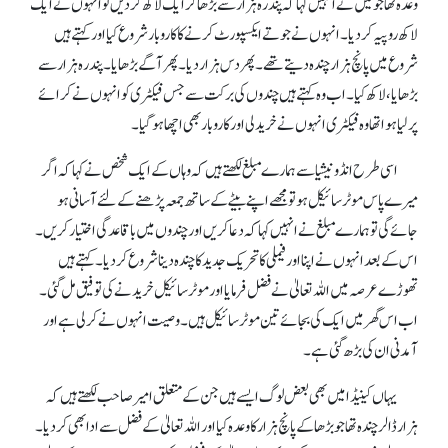
وعدہ تھا جو میں نے انہیں کہا کہ پندرہ ہزار سے بڑھا کر ایک لاکھ کردیں تو انہوں نے ایک
لاکھ روپیہ کر دیا۔ انہوں نے جوتے ایکسپورٹ کرنے کا کاروبار شروع کیا اور کہتے ہیں
شروع میں پانچ ہزار چندہ دیتے تھے۔ پھر دس ہزار دیا۔ پھر آگے بڑھایا۔ پندرہ ہزار سے
بڑھایا، لاکھ کیا۔ اب وہ کہتے ہیں چندوں کی برکت سے جس فیکٹری کو انہوں نے کرائے
پر لیا ہوا تھا وہ فیکٹری انہوں نے خرید لی اور کاروبار بھی اچھا ہو گیا۔
اسی طرح انڈونیشیا سے ہمارے مبلغ لکھتے ہیں کہ وہاں کے ایک شخص نے کہا کہ اگر
میرے پاس موٹر سائیکل ہو تو مجھے اپنے بیٹے کے ساتھ جمعہ پڑھنے کے لئے آسانی ہو
جائے گی تو ہمارے مبلغ نے انہیں کہا کہ دعا کریں اور چندوں میں باقاعدگی اختیار کریں۔
اس کے بعد انہوں نے اپنا اور فیملی کا تحریک جدید کا چندہ دینا شروع کر دیا۔ کہتے ہیں
تھوڑے عرصہ میں اللہ تعالیٰ نے فضل فرمایا اور موٹر سائیکل خریدنے کی توفیق مل گئی۔
اب اس گھر میں ایک کی بجائے تین موٹر سائیکل ہیں۔ وصیت انہوں نے کر لی ہے اور
آمدنی ان کی بڑھ گئی ہے۔
یہاں کینیڈا میں بھی بعض لوگ ایسے ہیں جن کے متعلق امیر صاحب لکھتے ہیں کہ
ہزار ڈالر چندہ تھا جو بڑھا کے پانچ ہزار کا وعدہ کیا اور اللہ تعالیٰ کے فضل سے ادا بھی کر دیا۔