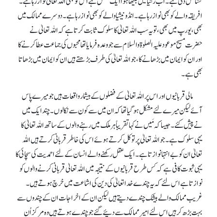
کشائش دی ہے۔ اب رشیا میں بیٹھا ہوا ایک شخص ہے اس کو بھی اللہ تعالیٰ نواز رہا ہے۔
افریقہ والے کو بھی نواز رہا ہے۔ انڈونیشیا والے کو بھی نواز رہا ہے۔ دوسرے ممالک میں
بھی، یورپ میں بھی، تو یہ سب اللہ تعالیٰ کا سلوک ثابت کرتا ہے کہ اللہ تعالیٰ نے
حضرت مسیح موعود علیہ الصلوۃ والسلام سے جو وعدہ فرمایا تھا محبوں کی جماعت عطا کرنے کا
اور ان کو ایمان میں بڑھانے کا، جو اللہ تعالیٰ کی طرف بڑھتے ہیں ان کو ایمان میں بڑھاتا
بھی ہے۔
مالی قربانیوں اور اس پر اللہ تعالیٰ کے فضلوں کے بیشمار واقعات ہیں جو میرے پاس
آئے لیکن میرے لئے مشکل ہو گیا تھا کہ ان میں سے کون سے نکالوں۔ چند ایک میں
نے پیش کئے۔ جیسا کہ مَیں نے کہا تقریباً ہر ملک میں رہنے والوں کے ساتھ اللہ تعالیٰ کا
یہی سلوک ہے۔ جو اللہ تعالیٰ پر توکل کرتے ہوئے اس کی خاطر قربانی کرتے ہیں اللہ
تعالیٰ ان کو بے انتہا نوازتا ہے۔ ایک عقل رکھنے والے انسان کے لئے احمدیت کی سچائی کا
یہی ثبوت کافی ہے کہ کس طرح قربانیوں کے نتیجہ میں اللہ تعالیٰ قربانی کرنے والوں کو
نوازتا ہے اس لئے کہ یہ چندے خدا تعالیٰ کی دین کی اشاعت میں خرچ ہوتے ہیں۔
غریب ممالک والے بیشک چندے دیتے ہیں لیکن ان کے اخراجات ان کے چندوں سے
بہت بڑھ کر ہیں اس لئے امیر ممالک سے دئیے گئے جو چندے ہوتے ہیں وہ مرکز اُن