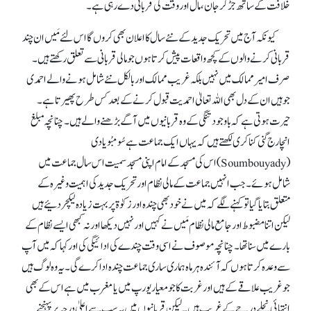
خلافت کے ساتھ جڑ کر جان، مال اور وقت کی قربانی دے رہی ہے۔
کیونکہ آج میں تحریک جدید کے نئے سال کا اعلان بھی کروں گا اس لئے مَیں ان چند
قربانی کرنے والوں کے کچھ واقعات پیش کرتا ہوں جو مالی قربانی سے تعلق رکھتے ہیں۔
صرف امیر ممالک میں نہیں بلکہ غریب ممالک اور بالکل نئے شامل ہونے والے احمدی
جو ہیں ان کے دل بھی اللہ تعالیٰ احمدیت قبول کرنے کے بعد کس طرح پھیرتا ہے۔
حیرت ہوتی ہے کہ باوجود تنگی کے وہ قربانیوں میں آگے بڑھنے والے ہیں۔ چنانچہ مبلغ
انچارج گنی کناکری لکھتے ہیں کہ یہاں ایک جماعت ہے سُومبُویادی
(Soumbouyady) اس کی مسجد کے امام اپنی مسجد سمیت اس سال جماعت میں
شامل ہوئے۔ جب انہیں جماعت کے مالی نظام اور تحریک جدید کی اہمیت وغیرہ کے
متعلق بتایا گیا تو کہنے لگے کہ میں نے خود بھی چندہ اور زکوٰۃ پر بہت زیادہ لیکچر دئیے ہیں
لیکن اتنا مضبوط اور جامع مالی نظام مَیں نے کہیں اور نہیں دیکھا اور نہ کبھی ایسے نظام کے
بارے میں سنا تھا۔ چنانچہ موصوف نے اسی وقت چندے کی ادائیگی کی اور کہا کہ میں آپ
سے وعدہ کرتا ہوں کہ آئندہ ہر ماہ ہماری ساری جماعت چندہ ادا کرے گی۔ یہ وہ لوگ ہیں
جو غریب علاقے کے ہیں اور غربت کا جو معیار یورپ میں یا مغرب میں ہے اس کے بھی
انتہائی نچلے درجے کے غریب ہیں۔ لیکن قربانیوں میں یہ سب سے اعلیٰ درجہ پر پہنچنے