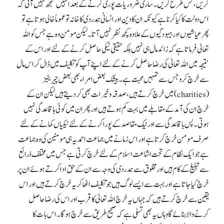
کریں، کس طرح کریں۔ ساری ضروریات پوری کرنے کے بعد انہیں سمجھ نہیں آتی کہ
اس دولت کا کیا کرنا ہے کیونکہ ان کا دین اور انسانی ہمدردی کا خانہ تو عموماً خالی ہوتا ہے تو
پھر عیاشیوں اور بیہودگیوں کے علاوہ کچھ نظر نہیں آتا۔ لیکن مومن وہ ہے جس کو اللہ
تعالیٰ فرماتا ہے کہ زائد مال ہی نہیں بلکہ حقیقی نیکی حاصل کرنے کے لئے اور اس کے
نتیجہ میں اللہ تعالیٰ کی رضا حاصل کرنے کے لئے اپنے آپ کو تکلیف میں ڈال کر اس مال
سے خرچ کرو جس سے تمہیں محبت ہے۔ بیشک بعض امراء بھی بعض چیریٹیز
(charities) میں خرچ کرتے ہیں، صدقہ و خیرات بھی کر دیتے ہیں لیکن ان کے
خرچ ان کی آمد کے مقابلے میں بہت کم ہوتے ہیں اور پھر ان میں کوئی باقاعدگی نہیں
ہوتی۔ پس باقاعدگی سے اور نیک مقاصد کے پورا کرنے کے لئے نیکیاں کمانے کے لئے
صرف مومن خرچ کرتا ہے اور اس زمانے میں جماعت احمدیہ ہی مومنین کی وہ جماعت
ہے جو ایک نظام کے تحت اشاعت اسلام کے لئے خرچ کرتی ہے جس میں مختلف ذرائع
سے تبلیغ کے کام ہیں اور مخلوق سے ہمدردی کی وجہ سے ان کے حق ادا کرتے ہوئے ان پر
خرچ کیا جاتا ہے اور بہت سے ایسے لوگ ہیں جو تکلیف اٹھا کر یہ خرچ کرتے ہیں اور اس
یقین سے خرچ کرتے ہیں کہ جہاں یہ خرچ اللہ تعالیٰ کا قرب اور اس کی رضا حاصل
کرنے والا بنائے گا وہاں یہ بھی تسلی ہے کہ صحیح طریق سے خرچ ہو گا۔ اس بات کا