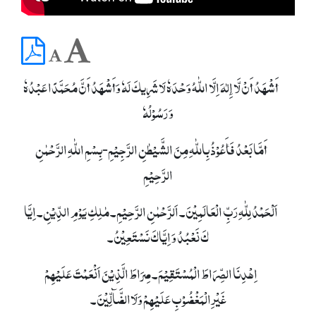
أَشْھَدُ أَنْ لَّا إِلٰہَ اِلَّا اللّٰہُ وَحْدَہٗ لَا شَرِیکَ لَہٗ وَأَشْھَدُ أَنَّ مُحَمَّدًا عَبْدُہٗ
وَ رَسُوْلُہٗ
أَمَّا بَعْدُ فَأَعُوْذُ بِاللّٰہِ مِنَ الشَّیْطٰنِ الرَّجِیْمِ-بِسْمِ اللّٰہِ الرَّحْمٰنِ
الرَّحِیْمِ
اَلْحَمْدُ لِلّٰہِ رَبِّ الْعَالَمِیْنَ۔ اَلرَّحْمٰنِ الرَّحِیْمِ۔ مٰلِکِ یَوْمِ الدِّیْنِ۔ اِیَّا
کَ نَعْبُدُ وَ اِیَّاکَ نَسْتَعِیْنُ۔
اِھْدِنَا الصِّرَاطَ الْمُسْتَقِیْمَ۔ صِرَاطَ الَّذِیْنَ اَنْعَمْتَ عَلَیْھِمْ
غَیْرِالْمَغْضُوْبِ عَلَیْھِمْ وَلَاالضَّآلِّیْنَ۔