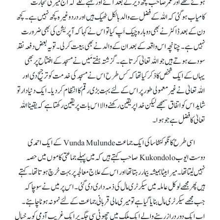
ہوئے تھے اور عمر صاحب کچھ دیر کے بعد آئے اور کہنے لگے کہ آج میری تجارت
کامیاب ہو گئی کہ اللہ کے فضل سے والد بالکل ٹھیک ہیں اور درد وغیرہ کچھ نہیں ہے۔ کچھ
دن کے بعد ڈاکٹر نے بھی دوبارہ چیک اَپ کیا تو اس نے کہا کہ آپریشن کی بھی ضرورت
نہیں ہے۔ چنانچہ اس واقعہ کے بعد ان کے والدنے بھی بیعت کر لی۔ تو یہ بعض دفعہ نقد
سودے ہوتے ہیں جو اللہ تعالیٰ کرتا ہے۔ گزشتہ ہفتے مَیں نے مسجد کے افتتاح پر بھی
یہاں کے ایک شخص کاذکر کیا تھا کہ کس طرح اس نے مسجد کی خدمت کو ترجیح دی اور
اللہ تعالیٰ نے غیر معمولی طور پر اس کے لئے بہت بڑی رقم کا انتظام کر دیا۔ ایک دنیا دار تو
شاید اس کو اتفاق سمجھے لیکن خدا پر یقین رکھنے والا اس بات پر یقین رکھتا ہے کہ یقینا اللہ
تعالیٰ کا فضل ہے جو ہوا۔
اسی طرح کانگو کنشاسا کی ایک جماعت Vunda Mulunde کے ایک احمدی
دوست ایوب Kukondolo صاحب کہتے ہیں کہ میں پہلے جماعتی کاموں میں حصہ
نہیں لیتا تھا۔ میرا بیٹا ہمیشہ بیمار رہتا تھا اور اس کے علاج معالجہ پر بہت خرچ ہوتا تھا۔ کہتے
ہیں پھر مجھے لوکل عاملہ میں سیکرٹری مال کی ذمہ داری دی گئی۔ اس پر میں نے سوچا کہ
جب مجھے سیکرٹری مال بنایا گیا ہے تو میری مالی قربانی جماعت کے لئے نمونہ ہونا چاہئے۔
اب ایک دور دراز رہنے والے ایک ملک میں چھوٹی سی جگہ پر ایک غریب آدمی کو یہ خیال