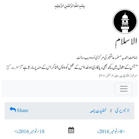
بِسۡمِ اللّٰہِ الرَّحۡمٰنِ الرَّحِیۡمِ
الاسلام
جماعت احمدیہ مسلمہ عالمگیر کی مرکزی اُردو ویب سائٹ
’’جس کے اعمال میں کچھ بھی ریاکاری ہوخدا اس کے عمل کو واپس الٹاکر اس کے منہ پر مارتا ہے‘‘
(حضرت مسیح
موعودؑ،ملفوظات ، جلد ۲، صفحہ ۳۰۱)
لائبریری
Share
خطبات جمعہ
< 4؍ نومبر 2016ء
18؍ نومبر 2016ء >