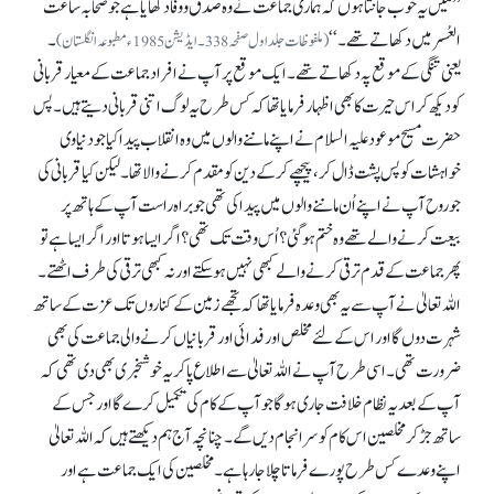
’’مَیں یہ خوب جانتا ہوں کہ ہماری جماعت نے وہ صدق و وفا دکھایا ہے جو صحابہ ساعت
العُسر میں دکھاتے تھے۔‘‘
۔
(ملفوظات جلد اول صفحہ 338۔ ایڈیشن 1985ء مطبوعہ انگلستان)
یعنی تنگی کے موقع پہ دکھاتے تھے۔ ایک موقع پر آپ نے افراد جماعت کے معیار قربانی
کو دیکھ کر اس حیرت کا بھی اظہار فرمایا تھا کہ کس طرح یہ لوگ اتنی قربانی دیتے ہیں۔ پس
حضرت مسیح موعود علیہ السلام نے اپنے ماننے والوں میں وہ انقلاب پیدا کیا جو دنیاوی
خواہشات کو پس پشت ڈال کر، پیچھے کر کے دین کو مقدم کرنے والا تھا۔ لیکن کیا قربانی کی
جو روح آپ نے اپنے اُن ماننے والوں میں پیدا کی تھی جو براہ راست آپ کے ہاتھ پر
بیعت کرنے والے تھے وہ ختم ہو گئی؟ اُس وقت تک تھی؟ اگر ایسا ہوتا اور اگر ایسا ہے تو
پھر جماعت کے قدم ترقی کرنے والے کبھی نہیں ہو سکتے اور نہ کبھی ترقی کی طرف اٹھتے۔
اللہ تعالیٰ نے آپ سے یہ بھی وعدہ فرمایا تھا کہ تجھے زمین کے کناروں تک عزت کے ساتھ
شہرت دوں گا اور اس کے لئے مخلص اور فدائی اور قربانیاں کرنے والی جماعت کی بھی
ضرورت تھی۔ اسی طرح آپ نے اللہ تعالیٰ سے اطلاع پا کر یہ خوشخبری بھی دی تھی کہ
آپ کے بعد یہ نظام خلافت جاری ہو گا جو آپ کے کام کی تکمیل کرے گا اور جس کے
ساتھ جڑ کر مخلصین اس کام کو سرانجام دیں گے۔ چنانچہ آج ہم دیکھتے ہیں کہ اللہ تعالیٰ
اپنے وعدے کس طرح پورے فرماتا چلا جا رہا ہے۔ مخلصین کی ایک جماعت ہے اور