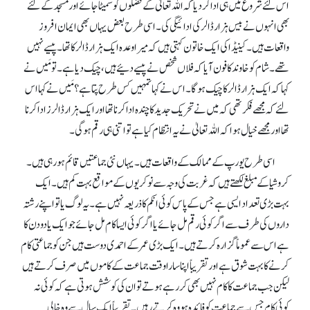
اس لئے شروع میں ہی ادا کر دیا کہ اللہ تعالیٰ کے فضلوں کو سمیٹا جائے اور مسجد کے لئے
بھی انہوں نے بیس ہزار ڈالر کی ادائیگی کی۔ اسی طرح بعض یہاں بھی ایمان افروز
واقعات ہیں۔ کینیڈا کی ایک خاتون کہتی ہیں کہ میرا وعدہ ایک ہزار ڈالر کا تھا۔ پیسے نہیں
تھے۔ شام کو خاوند کا فون آیا کہ فلاں شخص نے پیسے دئیے ہیں، چیک دیا ہے۔ تو مَیں نے
کہا کہ ایک ہزار ڈالر کا چیک ہو گا۔ اس نے کہا تمہیں کس طرح پتا ہے؟ مَیں نے کہا اس
لئے کہ مجھے فکر تھی کہ میں نے تحریک جدید کا چندہ ادا کرنا تھا اور ایک ہزار ڈالرز ادا کرنا
تھا اور مجھے خیال ہوا کہ اللہ تعالیٰ نے یہ انتظام کیا ہے تو اتنی ہی رقم ہو گی۔
اسی طرح یورپ کے ممالک کے واقعات ہیں۔ یہاں نئی جماعتیں قائم ہو رہی ہیں۔
کروشیا کے مبلغ لکھتے ہیں کہ غربت کی وجہ سے نوکریوں کے مواقع بہت کم ہیں۔ ایک
بہت بڑی تعداد ایسی ہے جس کے پاس کوئی انکم کا ذریعہ نہیں ہے۔ یہ لوگ یا تو اپنے رشتہ
داروں کی طرف سے اگر کوئی رقم مل جائے یا اگر کوئی ایسا کام مل جائے جو ایک یا دو دن کا
ہے اس سے عموماً گزارہ کرتے ہیں۔ ایک بڑی عمر کے احمدی دوست ہیں جن کو جماعتی کام
کرنے کا بہت شوق ہے اور تقریباً اپنا سارا وقت جماعت کے کاموں میں صرف کرتے ہیں
لیکن جب جماعت کا کام نہیں بھی کر رہے ہوتے تو ان کی کوشش ہوتی ہے کہ کوئی نہ
کوئی کام جس سے جماعت کو فائدہ ہو وہ کرتے رہیں۔ تقریباً ایک سال سے وہ خالی