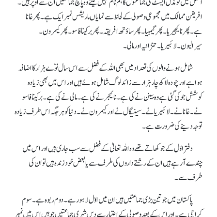
اصل میں تو مڈل ایسٹ کی جماعتوں کا ہم نام نہیں لیتے وہ پانچ جماعتیں ان سے اوپر ہیں۔
افریقن ممالک میں مجموعی وصولی کے لحاظ سے نمایاں ماریشس نمبر ایک ہے۔ پھر غانا
ہے۔ پھر نائیجیریا۔ پھر گیمبیا۔ پھر ساؤتھ افریقہ۔ پھر برکینا فاسو۔ پھر کیمرون۔
سیرالیون۔ لائبیریا۔ تنزانیہ اور مالی۔
شامل ہونے والوں کی تعداد میں بھی اللہ کے فضل سے اس سال نوّے ہزار کا اضافہ
ہوا ہے اور چودہ لاکھ چار ہزار سے زائد لوگ شامل ہوئے ہیں اور اس میں بھی زیادہ
کوشش جو کی گئی ہے وہ بینن نے کی ہے۔ نائیجر نے کی ہے۔ مالی نے کی ہے۔ برکینا فاسو
نے۔ غانا نے۔ لائبیریا نے۔ سینیگال نے اور کیمرون نے۔ دنیا کو ہر جگہ اس طرف زیادہ
توجہ دینے کی ضرورت ہے۔
دفتر اوّل کے جو کھاتے تھے وہ اللہ تعالیٰ کے فضل سے سب جاری ہیں اور اس میں
چندے آ رہے ہیں ان کے رشتے داروں کی طرف سے یا بعض خود زندہ ہیں تو ان کی
طرف سے۔
پاکستان میں جو تین بڑی جماعتیں ہیں ان میں اوّل لاہور ہے۔ دوم ربوہ ہے۔ سوم
کراچی ہے۔ اور اس کے بعد وصولی کے اعتبار سے دس شہری جماعتیں جو ہیں اس میں نمبر