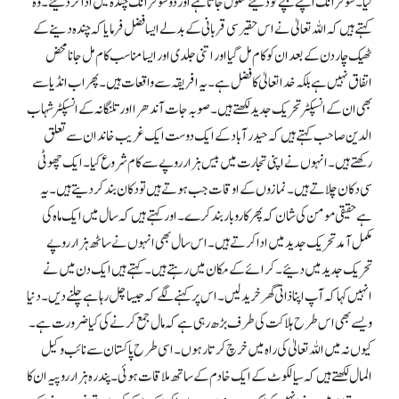
لیا۔ سو فرانک اپنے بچے کو دئیے سکول جاتا ہے اور دوسو فرانک چندہ میں ادا کر دئیے۔ وہ
کہتے ہیں کہ اللہ تعالیٰ نے اس حقیر سی قربانی کے بدلے ایسا فضل فرمایا کہ چندہ دینے کے
ٹھیک چار دن کے بعد ان کو کام مل گیا اور اتنی جلدی اور ایسا مناسب کام مل جانا محض
اتفاق نہیں ہے بلکہ خدا تعالیٰ کا فضل ہے۔ یہ افریقہ سے واقعات ہیں۔ پھر اب انڈیا سے
بھی ان کے انسپکٹر تحریک جدید لکھتے ہیں۔ صوبہ جات آندھرا اور تلنگانہ کے انسپکٹر شہاب
الدین صاحب کہتے ہیں کہ حیدر آباد کے ایک دوست ایک غریب خاندان سے تعلق
رکھتے ہیں۔ انہوں نے اپنی تجارت میں بیس ہزار روپے سے کام شروع کیا۔ ایک چھوٹی
سی دکان چلاتے ہیں۔ نمازوں کے اوقات جب ہوتے ہیں تو دکان بند کر دیتے ہیں۔ یہ
ہے حقیقی مومن کی شان کہ پھر کاروبار بند کرے۔ اور کہتے ہیں کہ سال میں ایک ماہ کی
مکمل آمد تحریک جدید میں ادا کرتے ہیں۔ اس سال بھی انہوں نے ساٹھ ہزار روپے
تحریک جدید میں دئیے۔ کرائے کے مکان میں رہتے ہیں۔ کہتے ہیں ایک دن میں نے
انہیں کہا کہ آپ اپنا ذاتی گھر خرید لیں۔ اس پر کہنے لگے کہ جیسا چل رہا ہے چلنے دیں۔ دنیا
ویسے بھی اس طرح ہلاکت کی طرف بڑھ رہی ہے کہ مال جمع کرنے کی کیا ضرورت ہے۔
کیوں نہ میں اللہ تعالیٰ کی راہ میں خرچ کرتا رہوں۔ اسی طرح پاکستان سے نائب وکیل
المال لکھتے ہیں کہ سیالکوٹ کے ایک خادم کے ساتھ ملاقات ہوئی۔ پندرہ ہزار روپیہ ان کا