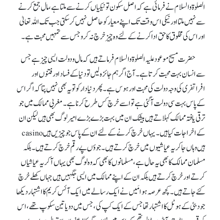
الصلوۃ والسلام نے فرمائی ہے کہ اصل سکون تو نیکیاں کرنے سے ملتا ہے، مال جمع کرنے
سے نہیں ملتا اور نیکی اس وقت تک اپنے معیار کو حاصل نہیں کر سکتی جب تک اللہ تعالیٰ
اور اس کی مخلوق کا حق ادا کرنے کے لئے وہ چیز خرچ نہ کرو جس سے تمہیں محبت ہے۔
حضرت مسیح موعود علیہ الصلوۃ والسلام فرماتے ہیں کہ مال و دولت ایسی چیز ہے جس
سے انسان بہت محبت کرتا ہے۔ آج اگر ہم جائزہ لیں تو دنیا کے فساد اور فتنوں اور
افراتفری کی وجہ دولت کی محبت اور ہوس ہے۔ پھر دنیا دار کو تو یہ بھی نہیں پتا کہ اگر اس
کے پاس بہت سی دولت آ گئی ہے تو اسے خرچ کس طرح کرنا ہے۔ مغربی ممالک میں جو
ترقی یافتہ ممالک کہلاتے ہیں بیشک ان میں بہت بڑے بڑے امیر لوگ بھی ہیں لیکن ان
کے اخراجات کیا ہیں۔ یہاں خرچ کرنے کے لئے ان کے پاس جو چیزیں ہیں casino
ہیں وہاں جا کر یہ عیاشیوں میں خرچ کرتے ہیں۔ جوؤں پے رقم خرچ کرتے ہیں۔ بلکہ
مسلمان ممالک کا بھی یہ حال ہے، مسلمانوں کا بھی کہ وہ لوگ بھی یہاں آ کر یہ عیاشیاں
کرتے اور خرچ کرتے ہیں بلکہ ان کے اپنے ممالک میں ایسی جگہیں ہیں جہاں کھلے خرچ
کئے جاتے ہیں۔ کچھ عرصہ ہوا مَیں نے ایک رسالے میں ایک آئس کریم کا اشتہار دیکھا
جو دبئی کے ہوٹل کا اشتہار تھا جس کے ایک کپ کی، جس میں دو یا تین سکوپ تھے، اس