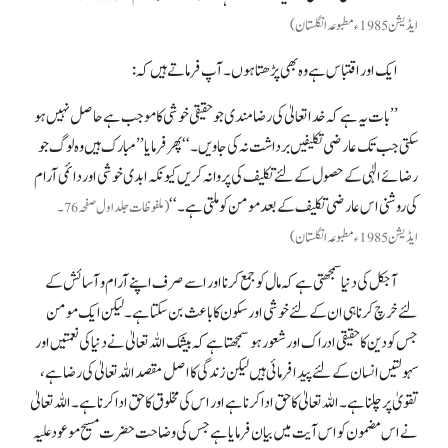
ایڈیشن 1985ء مطبوعہ انگلستان)
ایک اور اقتباس ہے وہ بھی پڑھتا ہوں۔ آپ فرماتے ہیں کہ:
’’بات یہ ہے کہ خدا تعالیٰ کی رضا مندی جو حقیقی خوشی کا موجب ہے حاصل نہیں ہو
سکتی جب تک عارضی تکلیفیں برداشت نہ کی جاویں۔‘‘ پھر فرمایا ’’مبارک ہیں وہ لوگ جو
رضائے الٰہی کے حصول کے لئے تکلیف کی پروا نہ کریں کیونکہ ابدی خوشی اور دائمی آرام
کی روشنی اس عارضی تکلیف کے بعد مومن کو ملتی ہے۔‘‘
(ملفوظات جلد اول صفحہ76۔
ایڈیشن 1985ء مطبوعہ انگلستان)
آجکل کی دنیا سمجھتی ہے کہ مال کو جمع کرنا اور اسے صرف اپنے آرام و آسائش کے
لئے خرچ کرنا ہی ان کے لئے خوشی اور سکون کا باعث بن سکتا ہے۔ لیکن ایک مومن
جس کو دین کا حقیقی ادراک اور شعور ہو سمجھتا ہے کہ بیشک اللہ تعالیٰ نے دنیا کی نعمتیں اور
سہولتیں انسان کے لئے پیدا فرمائی ہیں لیکن زندگی کا اصل مقصد اللہ تعالیٰ کی رضا ہے،
تقویٰ پر چلنا ہے۔ اللہ تعالیٰ کا حق ادا کرنا ہے اور اس کی مخلوق کا حق ادا کرنا ہے۔ اللہ تعالیٰ
نے اس مضمون کو اس آیت میں بیان فرمایا ہے جس کی وضاحت حضرت مسیح موعود علیہ