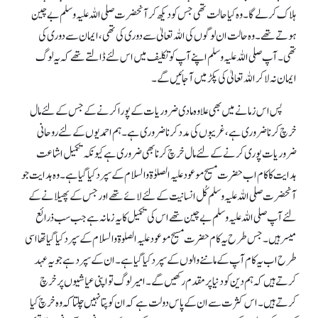
ہلاک کر لے گا۔ وہ کیا حالت تھی جس کو دیکھ کر آنحضرت صلی اللہ علیہ وسلم بے چین
ہوتے تھے۔ وہ حالت ان لوگوں کی اللہ تعالیٰ سے دوری کی تھی، ایمان سے دوری کی
تھی۔ آپ صلی اللہ علیہ وسلم اپنے آپ کوتکلیف میں اس لئے ڈالتے تھے کہ یہ لوگ
ایمان نہ لا کر اللہ تعالیٰ کی پکڑ میں آ جائیں گے۔
پس اس زمانے میں بھی علاوہ مادی ضروریات کے پورا کرنے کے جس کے لئے مال
خرچ کرنا ضروری ہے، غریبوں کی مدد کرنا ضروری ہے۔ ہم احمدیوں کے لئے روحانی
ضروریات پوری کرنے کے لئے مال خرچ کرنا بھی ضروری ہے کیونکہ تکمیل اشاعت
ہدایت کا کام اب حضرت مسیح موعود علیہ الصلوٰۃ والسلام کے سپرد کیا گیا ہے۔ وہ ہدایت جو
آنحضرت صلی اللہ علیہ وسلم کُل انسانیت کے لئے لائے تھے اور جس کے پھیلانے کے
لئے آپ صلی اللہ علیہ وسلم بے چین تھے اس کی تکمیل کا یہ زمانہ ہے جب سب ذرائع
میسر ہیں۔ جس طرح یہ کام حضرت مسیح موعود علیہ الصلوۃ والسلام کے سپرد کیا گیا تھا اسی
طرح اب یہ کام آپ کے ماننے والوں کے سپرد کیا گیا ہے۔ ان کے سپرد ہے جو یہ عہد
کرتے ہیں کہ ہم دین کو دنیا پر مقدم رکھیں گے۔ امیر لوگ تو اپنی عیاشیوں پر خرچ
کرتے ہیں۔ اس کثرت سے ان کے پاس دولت ہے کہ ان کو پتا نہیں چلتا کہ وہ خرچ کیا