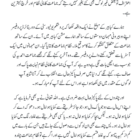
اعتراف تو بعض غیر لوگ بھی کئے بغیر نہیں رہتے کہ جماعت کا مالی نظام اور خرچ بہترین
ہے۔
ہمارے کبابیر کے مبلغ نے ایک واقعہ لکھا کہ یروشلم یونیورسٹی کے دو ریٹائرڈ پروفیسر
اپنے دو بیرونی مہمان دوستوں کے ساتھ ہمارے مشن کبابیر میں آئے۔ ان کے ساتھ
جماعت کے متعلق گفتگو کرنے کا موقع ملا۔ نظام جماعت کا بتایا گیا۔ ان مہمانوں میں ایک
آسٹریا سے تعلق رکھنے والے پروفیسر تھے۔ وہ آخر پر کہنے لگے کہ مجھے جماعت احمدیہ کی
جو سب سے اچھی بات لگی ہے وہ یہ ہے کہ آپ کی جماعت کا مالی نظام نہایت پاک اور
صاف ہے۔ کہنے لگے کہ دنیا میں صرف پاکیزہ مال سے انقلاب لے کر آنا شاید آپ
لوگوں کے مقدر میں ہی لکھا ہوا ہے اور اس کے لئے آپ کو مبارک ہو۔
اور چندوں کے لئے پاکیزہ مال بہت ضروری ہے۔ اللہ تعالیٰ نے یہ بھی فرمایا ہے کہ
اپنے اس مال سے دو جو پاک مال ہو، جو جائز طریقے سے کمایا ہوا مال ہو۔ دھوکہ دے کر
کمایا ہوا مال نہ ہو۔ ٹیکس بچا کر کمایا ہوا مال نہ ہو۔ یا کسی بھی طریقے سے غلط رنگ میں کمایا
ہوا مال نہ ہو۔ پس چندے بھی ان لوگوں سے وصول کئے جاتے ہیں جن کے بارے میں
کم از کم یہ پتا ہو کہ یہ غلط قسم سے کمایا ہوا مال نہیں ہے اور اگر ہے تو نظام جماعت چندہ