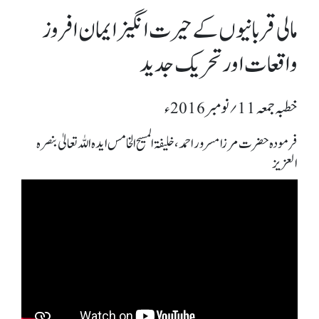
مالی قربانیوں کے حیرت انگیز ایمان افروز
واقعات اور تحریک جدید
خطبہ جمعہ 11؍ نومبر 2016ء
فرمودہ حضرت مرزا مسرور احمد، خلیفۃ المسیح الخامس ایدہ اللہ تعالیٰ بنصرہ
العزیز