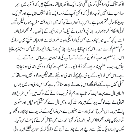
لاکھ شلنگ کی ادائیگی کر دی تھی جبکہ ایک لاکھ بقایا تھا۔ وہ کہتے ہیں کہ اکتوبر میں امیر
صاحب نے انہیں توجہ دلائی کہ ابھی آپ کے ذمہ ایک لاکھ شلنگ بقایا ہے اور تحریک
جدید کا سال ختم ہو رہا ہے۔ اس پر انہوں نے کہا کہ میں اس وقت سفر پہ ہوں لیکن مَیں
کوئی انتظام کرتا ہوں۔ چنانچہ انہوں نے ایک بس ڈرائیور کے ہاتھ یہ رقم بھجوا دی اور
اسے یہ کہا کہ یہ میرا چندہ ہے جس کی ادائیگی بہت ضروری ہے اور وہاں پہنچتے ہی یہ ساری
رقم معلم کو دے دینا۔ اس کا نام بتایا، پتہ دیا۔ چنانچہ وہ بس ڈرائیور جونہی بس اسٹینڈ پر پہنچا
اس نے معلم صاحب کو فون کر کے کہا کہ آپ کی امانت میرے پاس ہے آ کے لے
جائیں۔ جب معلم چندہ لینے گئے تو ڈرائیور نے معلم سے کہا کہ وہ بھی احمدی ہونا چاہتا
ہے۔ اس بس ڈرائیور کے بیوی بچے پہلے احمدی ہو چکے تھے لیکن وہ خودنہیں ہو رہا تھا کہ
تسلی نہیں ہے۔ کہنے لگا مجھے اس بات نے بہت متاثر کیا ہے کہ اس مادی دور میں جہاں
انسان مال سے بہت محبت کرتا ہے اور ہم تو غریب علاقے کے لوگ ہیں، کس طرح اللہ
تعالیٰ نے ایسے لوگ پیدا کئے ہیں جو اللہ کی راہ میں مال دے کر حقیقی خوشیاں اور سکون
پاتے ہیں۔ اس طرح احمدی دوست جنہوں نے بس ڈرائیور کے ذریعہ سے اپنا چندہ بھجوایا
تھا ان کایہ چندہ بھجوانا اس غیر احمدی کو بھی احمدیت میں شامل کرنے کا باعث بن گیا۔
پس یہ ہیں وہ نیک نیتی سے دئیے ہوئے چندے جن کے نتائج فوری طور پر نکلتے ہیں۔ مالی