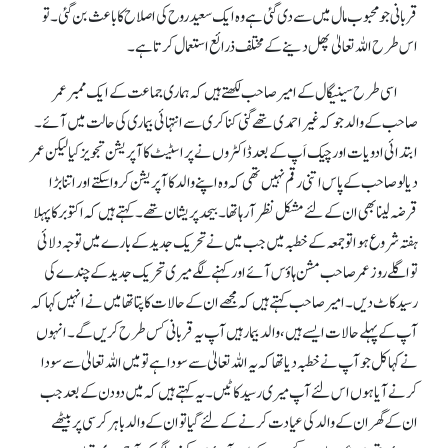
قربانی جو محبوب مال میں سے دی گئی ہے وہ ایک سعید روح کی اصلاح کا باعث بن گئی۔ تو
اس طرح اللہ تعالیٰ پھل دینے کے مختلف ذرائع استعمال کرتا ہے۔
اسی طرح سینیگال کے امیر صاحب لکھتے ہیں کہ ہماری جماعت کے ایک ممبر عمر
صاحب کے والد جو کہ غیر احمدی تھے گنی کناکری سے انتہائی بیماری کی حالت میں آئے۔
ابتدائی ادویات اور چیک اَپ کے بعد ڈاکٹروں نے پراسٹیٹ کا آپریشن تجویز کیا لیکن عمر
دیالو صاحب کے پاس اتنی رقم نہیں تھی کہ وہ اپنے والد کا آپریشن کروا سکتے اور اتنا بڑا
قرضہ لینا بھی ان کے لئے مشکل نظر آ رہا تھا۔ بیحد پریشان تھے۔ کہتے ہیں کہ اکتوبر کا پہلا
ہفتہ شروع ہوا تو جمعہ کے خطبہ میں جب میں نے تحریک جدید کے بارے میں توجہ دلائی
تو اگلے روز عمر صاحب مشن ہاؤس آئے اور کہنے لگے میری تحریک جدید کے چندے کی
رسید کاٹ دیں۔ امیر صاحب کہتے ہیں کہ مجھے ان کے حالات کا پتا تھا میں نے انہیں کہا کہ
آپ کے پہلے حالات ایسے ہیں، والد بیمار ہیں آپ یہ قربانی کس طرح کریں گے۔ انہوں
نے کہا کل جو آپ نے خطبہ دیا تھا کہ یہ اللہ تعالیٰ سے سودا ہے تو میں اللہ تعالیٰ سے سودا
کرنے آیا ہوں اس لئے آپ میری رسید کاٹیں۔ یہ کہتے ہیں کہ میں دو دن کے بعد جب
ان کے گھر ان کے والد کی عیادت کرنے کے لئے گیا تو ان کے والد باہر کرسی پر بیٹھے