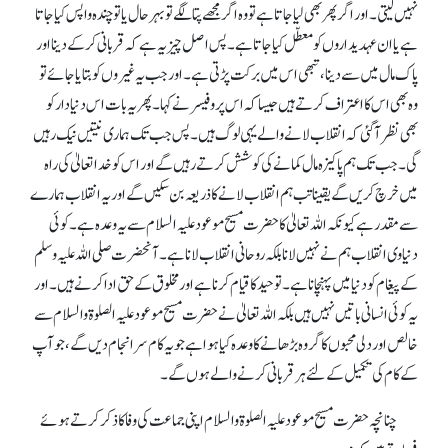
نہیں لیتی۔ اور اگر پھر بھی لیا جاتا ہے تو وہ اگر مجھے پتا لگے تو بہرحال یا تو چندہ واپس کیا جاتا
ہے یا ان عہدیداروں کو معطّل کیا جاتا ہے۔ پس اصل چیز یہ ہے کہ قربانی کر کے دینا اور
پاک مال میں سے دینا، تبھی اس میں برکت پڑتی ہے۔ اور جب یہ غیروں کو بتایا جائے تو
وہ بھی اس کا اعتراف کرتے ہیں جیسا کہ اس پروفیسر نے کہا۔ پھر یہ بات اس دنیا دار کو
بھی نظر آ گئی کہ انقلاب لانے والے یہی لوگ ہیں۔ پس جب تک ہماری نیتیں نیک رہیں
گی۔ جب تک ہم پاکیزہ مال کمانے کی کوشش کرتے رہیں گے اور اس کو خدا تعالیٰ کی راہ
میں خرچ کریں گے یقینا تب ہم انقلاب لانے کا ذریعہ بن سکیں گے اور یہ انقلاب ہمارے
سے مقدر ہے کیونکہ اللہ تعالیٰ کا حضرت مسیح موعود علیہ السلام سے یہ وعدہ ہے۔ کوئی
دنیاوی انقلاب ہم نے نہیں لانا بلکہ روحانی انقلاب لانا ہے۔ آنحضرت صلی اللہ علیہ وسلم
کے پیغام کو دنیا میں پہنچانا ہے۔ توحید کا قیام کرنا ہے اور مخلوق کے حق ادا کرنے ہیں۔ اور
یہ کوئی انسانی باتیں نہیں ہیں بلکہ اللہ تعالیٰ نے حضرت مسیح موعود علیہ الصلوۃ والسلام سے
خالص اور دلی محبوں کا گروہ بڑھانے کا وعدہ کیا ہوا ہے جو یہ کام سرانجام دیں گے، جو آپ
کے کام کی تکمیل کے لئے ہر قربانی کرنے والے ہوں گے۔
چنانچہ حضرت مسیح موعود علیہ الصلوۃ والسلام اپنی جماعت کی وفا کا ذکر کرتے ہوئے