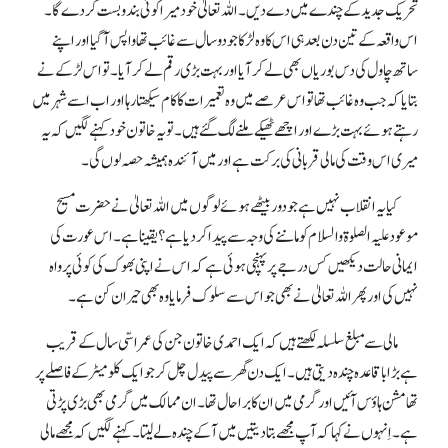
تحریک جدید کے چندے میں دے دیں۔ اللہ تعالیٰ خود میرا کوئی بندوبست کر دے گا۔
اس واقعہ کے تین دن بعد ہی اس کا وہ لڑکا جو دو سال سے غائب تھا واپس آ گیا اور اپنے
ساتھ چاول کی دس بوریاں بھی لے کر آیا اور بہت بڑی رقم لے کر آیا۔ تو اس لڑکے نے
بتایا کہ جب وہ غائب تھا تو اس عرصے میں وہ تعمیرات کا کام سیکھتا رہا اور اب اسے شہر میں
رہتے ہوئے بہت بڑے اور اچھے ٹھیکے ملنے لگ گئے ہیں۔ تو یہ خاتون خود کہنے لگیں کہ یہ
میری اس وقت کی مالی قربانی کی برکت ہے اور میں آئندہ ہمیشہ حصہ لوں گی۔
کیا یہ انقلاب نہیں ہے جو دور بیٹھے ہوئے لوگوں میں اللہ تعالیٰ نے حضرت مسیح
موعود علیہ الصلوۃ والسلام کو ماننے کی وجہ سے پیدا کر دیا ہے؟ یقینا ہے۔ اس عورت کی
ایمانی حالت دیکھیں کس درجے پر پہنچی ہوئی ہے کہ اس نے اپنی بھوک کی کوئی پرواہ
نہیں کی اور پھر اللہ تعالیٰ نے بھی جو اس سے سلوک فرمایا وہ بھی حیران کن ہے۔
مالی سے مبلغ سلسلہ لکھتے ہیں کہ ایک احمدی خاتون جن کی عمر اسّی سال کے قریب
ہے بڑا باقاعدہ چندہ دیتی ہیں۔ ایک دن گھر سے پیدل چل کر جو ایک کلو میٹر کے فاصلے پر
تھا مشن ہاؤس آئیں اور گرمی میں ان کا برا حال تھا۔ ان ممالک میں گرمی بھی بڑی پڑتی
ہے۔ اِنہوں نے کہا کہ آپ مجھے بتا دیتیں میں آ کے چندہ لے لیتا۔ کہنے لگیں کہ مجھے مالی