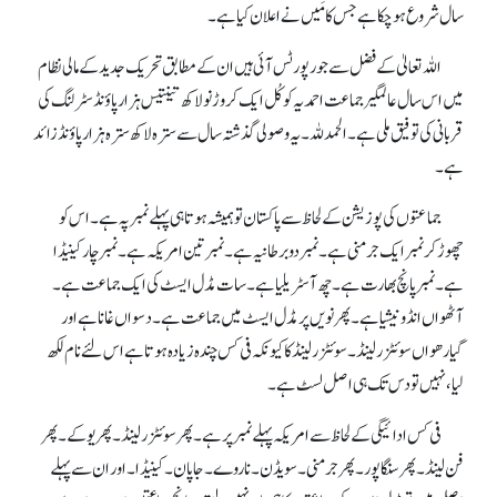
سال شروع ہو چکا ہے جس کا مَیں نے اعلان کیا ہے۔
اللہ تعالیٰ کے فضل سے جو رپورٹس آئی ہیں ان کے مطابق تحریک جدید کے مالی نظام
میں اس سال عالمگیر جماعت احمدیہ کو کُل ایک کروڑ نو لاکھ تینتیس ہزار پاؤنڈ سٹرلنگ کی
قربانی کی توفیق ملی ہے۔ الحمد للہ۔ یہ وصولی گذشتہ سال سے سترہ لاکھ سترہ ہزار پاؤنڈزائد
ہے۔
جماعتوں کی پوزیشن کے لحاظ سے پاکستان تو ہمیشہ ہوتا ہی پہلے نمبر پہ ہے۔ اس کو
چھوڑ کر نمبر ایک جرمنی ہے۔ نمبر دو برطانیہ ہے۔ نمبر تین امریکہ ہے۔ نمبر چار کینیڈا
ہے۔ نمبر پانچ بھارت ہے۔ چھ آسٹریلیا ہے۔ سات مڈل ایسٹ کی ایک جماعت ہے۔
آٹھواں انڈونیشیا ہے۔ پھر نویں پر مڈل ایسٹ میں جماعت ہے۔ دسواں غانا ہے اور
گیارھواں سوئٹزر لینڈ۔ سوئٹزرلینڈ کا کیونکہ فی کس چندہ زیادہ ہوتا ہے اس لئے نام لکھ
لیا، نہیں تو دس تک ہی اصل لسٹ ہے۔
فی کس ادائیگی کے لحاظ سے امریکہ پہلے نمبر پر ہے۔ پھر سوئٹزر لینڈ۔ پھر یوکے۔ پھر
فن لینڈ۔ پھر سنگاپور۔ پھر جرمنی۔ سویڈن۔ ناروے۔ جاپان۔ کینیڈا۔ اور ان سے پہلے