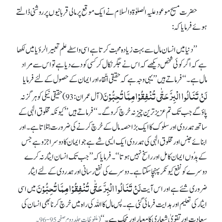
حضرت مسیح موعود علیہ الصلوٰۃ والسلام نے ایک موقع پر مالی قربانیوں پر روشنی ڈالتے
ہوئے فرمایا کہ:
’’دنیا میں انسان مال سے بہت زیادہ محبت کرتا ہے اسی واسطے علم تعبیر الرؤیا میں لکھا
ہے کہ اگر کوئی شخص دیکھے کہ اس نے جگر نکال کر کسی کو دے دیا ہے تو اس سے مراد
مال ہے۔‘‘ فرماتے ہیں ’’یہی وجہ ہے کہ حقیقی اتّقاء اور ایمان کے حصول کے لئے فرمایا
لَنْ تَنَالُوا الْبِرَّ حَتّٰی تُنْفِقُوْا مِمَّا تُحِبُّوْنَ
(آل عمران: 93) حقیقی نیکی کو ہرگز نہ
پاؤ گے جب تک تم عزیز ترین چیز نہ خرچ کرو گے۔‘‘ فرماتے ہیں ’’کیونکہ مخلوق الٰہی کے
ساتھ ہمدردی اور سلوک کا ایک بڑا حصہ مال کے خرچ کرنے کی ضرورت بتلاتا ہے۔ اور
ابنائے جنس اور مخلوق الٰہی کی ہمدردی ایک ایسی شے ہے جو ایمان کا دوسرا جزو ہے جس
کے بِدُوں ایمان کامل اور راسخ نہیں ہوتا‘‘۔ فرمایا کہ ’’جب تک انسان ایثار نہ کرے
دوسرے کو نفع کیونکر پہنچا سکتا ہے۔ دوسرے کی نفع رسانی اور ہمدردی کے لئے ایثار
لَنْ تَنَالُوا الْبِرَّ حَتّٰی تُنْفِقُوْا مِمَّا تُحِبُّوْنَ
ضروری شئے ہے اور اس آیت
میں اسی
ایثار کی تعلیم اور ہدایت فرمائی گئی ہے۔ پس مال کا اللہ کی راہ میں خرچ کرنا بھی انسان کی
سعادت اور تقویٰ شعاری کا معیار اور محک ہے۔‘‘
(ملفوظات جلد دوم صفحہ95-96۔