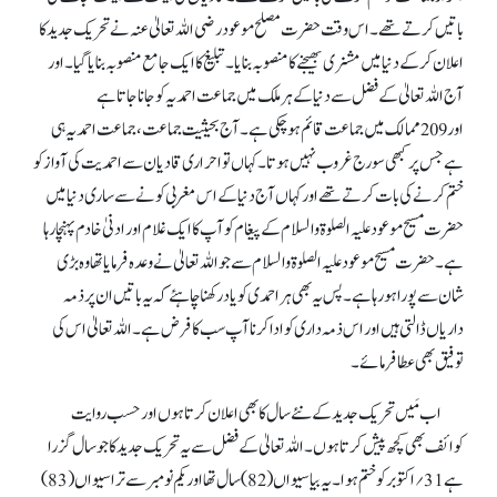
باتیں کرتے تھے۔ اس وقت حضرت مصلح موعود رضی اللہ تعالیٰ عنہ نے تحریک جدید کا
اعلان کر کے دنیا میں مشنری بھیجنے کا منصوبہ بنایا۔ تبلیغ کا ایک جامع منصوبہ بنایا گیا۔ اور
آج اللہ تعالیٰ کے فضل سے دنیا کے ہر ملک میں جماعت احمدیہ کو جانا جاتا ہے
اور 209ممالک میں جماعت قائم ہو چکی ہے۔ آج بحیثیت جماعت، جماعت احمدیہ ہی
ہے جس پر کبھی سورج غروب نہیں ہوتا۔ کہاں تو احراری قادیان سے احمدیت کی آواز کو
ختم کرنے کی بات کرتے تھے اور کہاں آج دنیا کے اس مغربی کونے سے ساری دنیا میں
حضرت مسیح موعود علیہ الصلوۃ والسلام کے پیغام کو آپ کا ایک غلام اور ادنیٰ خادم پہنچا رہا
ہے۔ حضرت مسیح موعود علیہ الصلوۃ والسلام سے جو اللہ تعالیٰ نے وعدہ فرمایا تھا وہ بڑی
شان سے پورا ہو رہا ہے۔ پس یہ بھی ہر احمدی کو یاد رکھنا چاہئے کہ یہ باتیں ان پر ذمہ
داریاں ڈالتی ہیں اور اس ذمہ داری کو ادا کرنا آپ سب کا فرض ہے۔ اللہ تعالیٰ اس کی
توفیق بھی عطا فرمائے۔
اب مَیں تحریک جدید کے نئے سال کا بھی اعلان کرتا ہوں اور حسب روایت
کوائف بھی کچھ پیش کرتا ہوں۔ اللہ تعالیٰ کے فضل سے یہ تحریک جدید کا جو سال گزرا
ہے 31؍اکتوبر کو ختم ہوا۔ یہ بیاسیواں (82) سال تھا اور یکم نومبر سے تراسیواں (83)