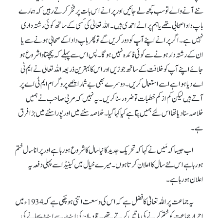
نئے آنے والے تو سب کچھ لے جائیں اور پرانے اس بات پر فخر کرتے رہیں کہ ہمارے
باپ دادا صحابی تھے یا ہم پرانے احمدی ہیں۔ اللہ تعالیٰ کی کسی کے ساتھ کوئی رشتہ داری
نہیں ہے۔ اگر پرانے اپنے آپ کو دور کریں گے تو پھر باپ دادا کے صحابی ہونے سے یا
ان کے رشتہ دار ہونے سے کوئی فائدہ نہیں ہو گا۔ پس اس سے پہلے کہ پچھتاوا شروع ہو
جائے اپنے آپ کو خلافت کے ساتھ جوڑیں اور اس کا بہترین ذریعہ اللہ تعالیٰ نے ایم ٹی
اے دیا ہوا ہے اسے استعمال کریں۔ دوسرے بھی بے شمار اچھے پروگرام ایم ٹی اے پر
آتے ہیں لیکن کم از کم خطبات تو ضرور سنا کریں۔ یہ نہیں کہ مربی صاحب نے ہمیں
خلاصہ سنا دیا تھا اس لئے ہمیں پتا ہے کیا کہا گیا۔ خلاصہ سننے میں اور پورا سننے میں بڑا فرق
ہے۔
اب جیسا کہ مَیں نے کہا کہ تحریک جدید کا نیا سال کا شروع ہو رہا ہے اور پرانا سال ختم
ہو رہا ہے اس نئے سال کا اعلان کرتا ہوں۔ میرے خیال میں کینیڈا سے پہلی دفعہ یہ
اعلان ہو رہا ہے۔
یہ جماعت پر اللہ تعالیٰ کا فضل ہے کہ اس کی وسعت اتنی ہو چکی ہے کہ 1934ء میں
احرار جماعت کو ختم کرنے کی باتیں کرتے تھے۔ قادیان کی اینٹ سے اینٹ بجانے کی