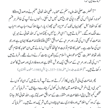
فرماتے ہیں کہ:
’’آنحضرت صلی اللہ علیہ وسلم کے صحابہ رضی اللہ تعالیٰ عنہم نے وہ صدق و وفا کا
نمونہ دکھایا جس کی نظیر دنیا کی تاریخ میں نہیں مل سکتی۔ انہوں نے آپ کی خاطر ہر قسم
کا دکھ اٹھانا سہل سمجھا یہاں تک کہ عزیز وطن چھوڑ دیا۔ اپنے املاک و اسباب اور احباب
سے الگ ہو گئے۔‘‘ فرماتے ہیں: ’’اسی طرح مَیں دیکھتا ہوں کہ اللہ تعالیٰ نے میری
جماعت کو بھی اس کی قدر اور مرتبہ کے موافق‘‘ یعنی جتنا جتنا جماعت کا ایمان ہے اور جو
ان کی حالت ہے۔ صحابہ کا مقام تو بہت اونچا تھا لیکن اس زمانے میں ان صحابہ کا مقام بھی
بلند تھا جو حضرت مسیح موعود علیہ السلام کے ہاتھ پر بیعت کرنے والے تھے۔ فرماتے ہیں
’’اس کی قدر اور مرتبہ کے موافق ایک جوش بخشا ہے اور وہ وفا داری اور صدق کا نمونہ
دکھاتے ہیں۔‘‘
(ملفوظات جلد اول صفحہ 336-337۔ ایڈیشن 1985ء مطبوعہ انگلستان)
پھر جماعت کی مالی قربانیوں کا ذکر کرتے ہوئے آپ فرماتے ہیں کہ ان لوگوں نے
’’میری دینی اغرض و مقاصد میں ہمیشہ دل کھول کر چندے دئیے ہیں‘‘۔ فرمایا کہ ’’ہر
شخص کم و بیش اپنی استطاعت اور مقتدرت کے موافق حصہ لیتا ہے۔ اللہ تعالیٰ بہتر جانتا
ہے کہ وہ کس اخلاص اور وفا داری سے ان چندوں میں شریک ہوتے ہیں۔‘‘ فرمایا کہ