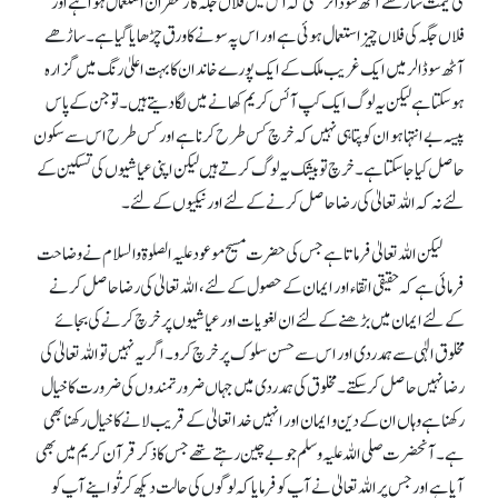
کی قیمت ساڑھے آٹھ سو ڈالر تھی کہ اس میں فلاں جگہ کا زعفران استعمال ہوا ہے اور
فلاں جگہ کی فلاں چیز استعمال ہوئی ہے اور اس پہ سونے کا ورق چڑھایا گیا ہے۔ ساڑھے
آٹھ سو ڈالر میں ایک غریب ملک کے ایک پورے خاندان کا بہت اعلیٰ رنگ میں گزارہ
ہو سکتا ہے لیکن یہ لوگ ایک کپ آئس کریم کھانے میں لگا دیتے ہیں۔ تو جن کے پاس
پیسہ بے انتہا ہو ان کو پتا ہی نہیں کہ خرچ کس طرح کرنا ہے اور کس طرح اس سے سکون
حاصل کیا جا سکتا ہے۔ خرچ تو بیشک یہ لوگ کرتے ہیں لیکن اپنی عیاشیوں کی تسکین کے
لئے نہ کہ اللہ تعالیٰ کی رضا حاصل کرنے کے لئے اور نیکیوں کے لئے۔
لیکن اللہ تعالیٰ فرماتا ہے جس کی حضرت مسیح موعود علیہ الصلوۃ والسلام نے وضاحت
فرمائی ہے کہ حقیقی اتقاء اور ایمان کے حصول کے لئے، اللہ تعالیٰ کی رضا حاصل کرنے
کے لئے ایمان میں بڑھنے کے لئے ان لغویات اور عیاشیوں پر خرچ کرنے کی بجائے
مخلوق الٰہی سے ہمدردی اور اس سے حسن سلوک پر خرچ کرو۔ اگر یہ نہیں تو اللہ تعالیٰ کی
رضا نہیں حاصل کر سکتے۔ مخلوق کی ہمدردی میں جہاں ضرورتمندوں کی ضرورت کا خیال
رکھنا ہے وہاں ان کے دین و ایمان اور انہیں خدا تعالیٰ کے قریب لانے کا خیال رکھنا بھی
ہے۔ آنحضرت صلی اللہ علیہ وسلم جو بے چین رہتے تھے جس کا ذکر قرآن کریم میں بھی
آیا ہے اور جس پر اللہ تعالیٰ نے آپ کو فرمایا کہ لوگوں کی حالت دیکھ کر تُو اپنے آپ کو