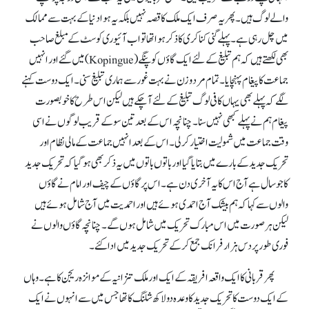
والے لوگ ہیں۔ پھر یہ صرف ایک ملک کا قصہ نہیں بلکہ یہ ہوا دنیا کے بہت سے ممالک
میں چل رہی ہے۔ پہلے گنی کناکری کا ذکر ہوا تھا تو اب آئیوری کوسٹ کے مبلغ صاحب
بھی لکھتے ہیں کہ ہم تبلیغ کے لئے ایک گاؤں کوپنگے (Kopingue)میں گئے اور انہیں
جماعت کا پیغام پہنچایا۔ تمام مرد و زن نے بہت غور سے ہماری تبلیغ سنی۔ ایک دوست کہنے
لگے کہ پہلے بھی یہاں کافی لوگ تبلیغ کے لئے آ چکے ہیں لیکن اس طرح کا خوبصورت
پیغام ہم نے پہلے کبھی نہیں سنا۔ چنانچہ اس کے بعد تین سو کے قریب لوگوں نے اسی
وقت جماعت میں شمولیت اختیار کر لی۔ اس کے بعد انہیں جماعت کے مالی نظام اور
تحریک جدید کے بارے میں بتایا گیا اور باتوں باتوں میں یہ ذکر بھی ہو گیا کہ تحریک جدید
کا جو سال ہے آج اس کا یہ آخری دن ہے۔ اس پر گاؤں کے چیف اور امام نے گاؤں
والوں سے کہا کہ ہم بیشک آج احمدی ہوئے ہیں اور احمدیت میں آج شامل ہوئے ہیں
لیکن ہر صورت میں اس مبارک تحریک میں شامل ہوں گے۔ چنانچہ گاؤں والوں نے
فوری طور پر دس ہزار فرانک جمع کر کے تحریک جدید میں ادا کئے۔
پھر قربانی کا ایک واقعہ افریقہ کے ایک اور ملک تنزانیہ کے موانزہ ریجن کا ہے۔ وہاں
کے ایک دوست کا تحریک جدید کا وعدہ دو لاکھ شلنگ کا تھا جس میں سے انہوں نے ایک