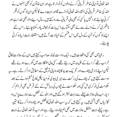
اللہ تعالیٰ تو اپنی خاطر قربانی کرنے والوں کو نوازتا ہے اور ان خاتون کو بھی جنہوں نے
اللہ کی خاطر قربانی کی انشاء اللہ تعالیٰ نوازے گا اور بہت دے گا لیکن ان لوگوں کو فکر
کرنی چاہئے جو انہیں یا کسی کو بھی مالی قربانی سے روکتے ہیں۔ مال دینے والا بھی خدا ہے اور
ناشکری کرنے والے سے لے بھی سکتا ہے اس بات کو ہمیشہ یاد رکھنا چاہئے۔ اس لئے
ایسے لوگوں کو جن کے دل میں اس قسم کے خیالات آتے ہیں استغفار بہت زیادہ کرنی
چاہئے۔
رشیا میں بھی کئی واقعات ہیں۔ ایک دوست لینار صاحب کہتے ہیں ان کے حالات کافی
خراب تھے کرائے کے فلیٹ میں رہتے تھے۔ کئی مالی مشکلات میں گھرے ہوئے تھے
لیکن اپنے لازمی چندے اور تحریک جدید کا چندہ اپنی توفیق کے مطابق ادا کرتے رہے۔ یہ
دوست کہتے ہیں کہ چندے کی برکت سے میری بیوی کو میڈیکل کالج ختم ہونے کے بعد
حکومت کی نوکری مل گئی اور حکومت نے بچوں کی رہائش کے لئے قرض بھی فراہم کر
دیا۔ اب مالی حالات پہلے سے بہت بہتر ہو گئے ہیں اور اللہ کے فضل سے ہمارے پاس دو
گاڑیاں بھی آ گئی ہیں۔ یہ کہتے ہیں کہ یہ سب اللہ تعالیٰ کا فضل اور چندہ ادا کرنے کا نتیجہ
ہے۔ پہلے بہت مشکل حالات میں بھی ہم چندہ دیتے رہے اور اب تو اللہ تعالیٰ نے بہت