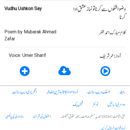
وضو اشکوں سے کرنا تو نماز عشق ادا
Vudhu Ushkon Say
کرنا
کلام مبارک احمد ظفر
Poem by Mubarak Ahmad
Zafar
آواز: عمر شریف
Voice: Umer Sharif
رابطہ
منسلک ویب سائٹ
اُردو مواد کا تازہ ترین اضافہ
انگریزی ویب سائٹ
دوسری زبانیں
ٹوئٹر
فیس بک
حق اشاعت © 2026 احمدیہ مسلم جماعت۔ جملہ حقوق محفوظ۔
استعمال کی شرائط
رازداری کی پالیسی
اُردو فونٹ انسٹال کریں