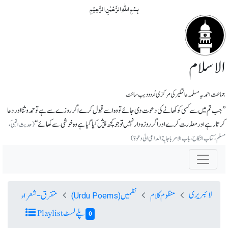
بِسۡمِ اللّٰہِ الرَّحۡمٰنِ الرَّحِیۡمِ
الاسلام
جماعت احمدیہ مسلمہ عالمگیر کی مرکزی اُردو ویب سائٹ
’’جب تم میں سے کسی کو کھانے کی دعوت دی جائے تو وہ اسے قبول کرے اگر روزے سے ہے توحمدو ثنا اور دعا
کرتا رہے اور معذرت کرے اور اگر روزہ دار نہیں تو جو کچھ پیش کیا گیا ہے وہ خوشی سے کھائے‘‘
(حدیث النبی ؐ،
مسلم، کتاب النکاح، باب الامر باجابة الداعی الیٰ دعوة)
لائبریری
منظوم کلام
نظمیں
متفرق-شعراء
(Urdu Poems)
پلے لسٹ Playlist
0