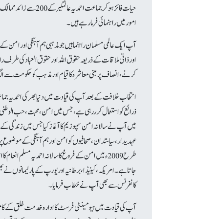
حیات فائز ہوکر جماعت احمدیہ
امور میں راہنمائی فرما رہے ہیں۔
آپ ایک عالمی مسلمان راہنما ہیں جو مذہبی ہم آہنگی اور امن
اور ذاتی ملاقات کے ذریعہ حقوق اللہ اور حقوق العباد کی طرف را
کرنے، انصاف پر مبنی معاشرہ کا قیام اور مذہب کو حکومت سے ا
انتخاب خلافت کے بعد آپ کی قیادت میں دنیا بھر کی احمدیہ جماعت
میں آپ نے سالانہ امن
سمپوزیم کا آغاز کیا جس میں زندگی ک
عہدیدار، سیاستدان، صحافیوں کو امن اورہم آہنگی کے موضوع پرت
طرح 2009ء میں امن کے فروغ کا سالانہ احمدیہ مسلم انعا
جاتا ہے۔
امریکہ، کینیڈا، برطانیہ اور یورپ کے پارلیمانوں ن
کانفرنس سے بھی آپ نے خطاب فرمایا۔
آپ کی قیادت میں ہیومینٹی فرسٹ کا ادارہ خدمت خلق کے کامو