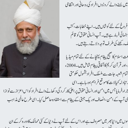
 عالمگیر کے 200 سے زائد ممالک میں بسنے والے کروڑوں افراد کی روحانی اور انتظامی
 کے فروغ کے لئے کوشاں ہیں۔ اپنے خطابات، کتب
ہنمائی فرمارہے ہیں۔آپ انسانی حقوق کو قائم
لگ رکھنے کی طرف توجہ دلا تے رہتے ہیں۔
 اسلام کا صحیح پیغام پہنچانے کے لئے تمام میڈیا
ذرائع کو استعمال کرررہی ہے، جس میں امن ، محبت، حب الوطنی ، اور قرآن کریم کا آفاقی پیغام شامل ہیں۔ 2004ء
ے تمام شعبہ جات سے منسلک افراد بشمول حکومتی
بادلہٴ خیالات کا موقع فراہم ہورہا ہے۔اسی
م کا اجراء فرمایا جس میں امن اور انسانی حقوق پر اعلیٰ کارکردگی دکھانے والے افراد کو اس اعزاز سے نوازا
ے بھی آپ کے امن، انصاف اور یک جہتی کے پیغام سے استفادہ حاصل کیا۔اسی طرح عالمی مذاہب
ں میں دنیا بھر میں مصروف ہے اور اس کے لئے آپ نے دنیا کے کئی ممالک کا دورہ کر کے ان