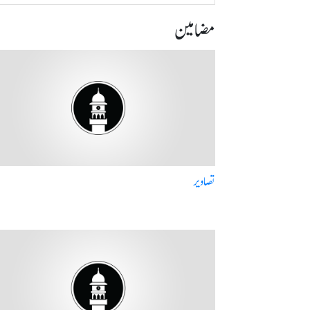
مضامین
تصاویر