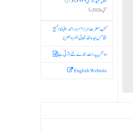
خطبہ عید الاضحیٰ ۲۰۲۶ء
-
(27؍
مئی 2026ء)
کتب حضرت مرزا مسرور احمد ، خلیفۃ المسیح
الخامس ایدہ اللہ تعالیٰ بنصرہ العزیز
وہ جس پہ رات ستارے لئے اترتی ہے
English Website