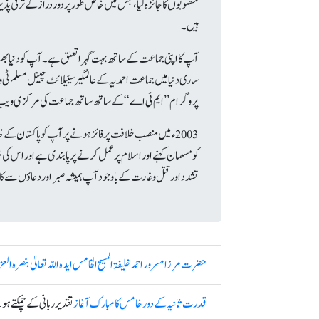
منصوبوں کا جائزہ لیا، جس میں خاص طور پر دور دراز کےترقی پذ
ہیں۔
آپ کا اپنی جماعت کے ساتھ بہت گہرا تعلق ہے۔ آپ کو دنیا بھر 
ساری دنیا میں جماعت احمدیہ کے عالمگیرسیٹیلائٹ چینل مسلم ٹی
پروگرام ’’ایم ٹی اے‘‘ کے ساتھ ساتھ جماعت کی مرکزی ویب 
2003ء میں منصب خلافت پر فائز ہونے پر آپ کو پاکستان کے
کو مسلمان کہنے اور اسلام پر عمل کرنے پر پابندی ہے اور اس
تشدد اور قتل و غارت کے باوجود آپ ہمیشہ صبر اور دعاؤں سے کام
حضرت مرزا مسرور احمد خلیفۃ المسیح الخامس ایدہ اللہ تعالیٰ بنصرہ 
قدرت ثانیہ کے دور خامس کا مبارک آغاز
تقدیر ربانی کے چمکتے ہوئ