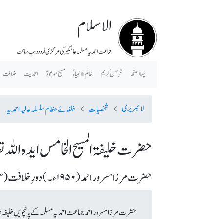
الاسلام
جماعت احمدیہ مسلمہ عالمگیر کی مرکزی اُردو ویب سائٹ
پہلا صفحہ
قرآن کریم
خاتم الانبیاء ؐ
مسیح موعودؑ
احمدیت
خلافت
لائبریری
شخصیات
خلفائے عظام سلسلہ عالیہ احمدیہ
حضرت خلیفۃ المسیح الخامس ایدہ اللہ تع
حضرت مرزا مسرور احمد (١٩٥٠ء ۔) دورِ خلافت (٢٠٠٣ء۔)