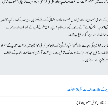
یر ممالک میں تعلیم، صحت، زراعت، صاف پانی اور بجلی کی فراہمی اور دوسرے ترقیاتی منصوبے شامل
کے احمدی مسلمان روزانہ ہزاروں خطوط دعا اور رہنمائی کے لئے لکھتے ہیں۔ ہر جمعہ کے روز آپ کا خطبہ
 وی احمدیہ’’ایم ٹی اے‘‘ کے ذریعہ دیکھا اور سنا جاتا ہے۔ اسی طرح آپ کے خطابات اور دوسرے
سائٹ الاسلام پر بھی دستیاب ہیں۔
 ظالمانہ قوانین کی وجہ سے جلا وطنی اختیار کرنی پڑی۔ان غیر شرعی قوانین میں جماعت احمدیہ کے افراد
 کی خلاف ورزی پر قید اور سزائے موت تک شامل ہے۔ ان سخت قوانین اور جماعت احمدیہ کے خلاف
 لینے پر زور دیتے ہیں۔
العزیز کے حالات و خدمات قبل از خلافت
ے نشانوں کا غیر معمولی اجتماع