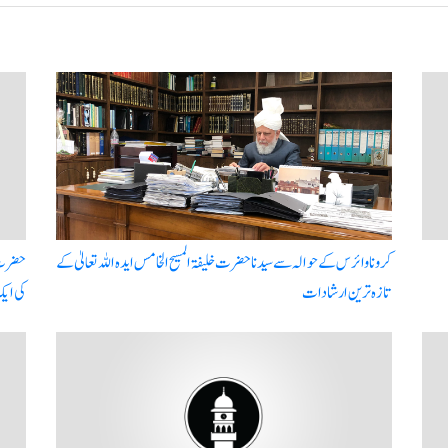
کرونا وائرس کے حوالہ سے سیدنا حضرت خلیفۃ المسیح الخامس ایدہ اللہ تعالیٰ کے
حضرت ا
تازہ ترین ارشادات
کی ای