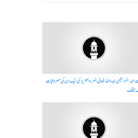
میر المومنین ایدہ اللہ تعالیٰ بنصرہ العزیز کی ایک دن کی مصروفیات
ک جھلک