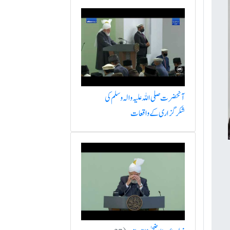
آنحضرت صلی اللہ علیہ والہ وسلم کی
شکرگزاری کے واقعات