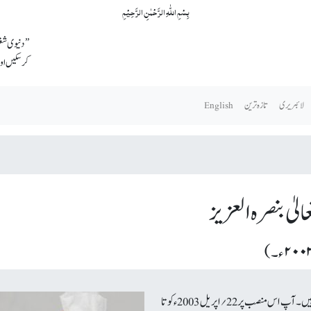
بِسۡمِ اللّٰہِ الرَّحۡمٰنِ الرَّحِیۡمِ
’’دنیوی شغل
کرسکیں اور
لائبریری
تازہ ترین
English
الیٰ بنصرہ العزیز
حضرت مرزا مسرور احمد جماعت احمدیہ مسلمہ کے پانچویں خلیفہ ہیں۔ آپ اس منصب پر 22؍ اپریل 2003ء کوتا