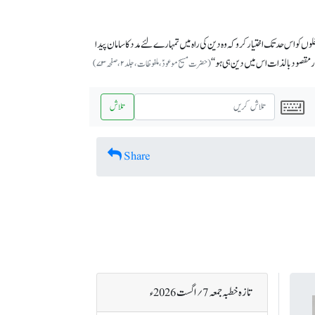
وں کو اس حد تک اختیار کرو کہ وہ دین کی راہ میں تمہارے لئے مدد کا سامان پیدا
 مقصود بالذات اس میں دین ہی ہو‘‘
(حضرت مسیح موعودؑ، ملفوظات، جلد ۲، صفحہ ۷۳)
تلاش
Share
تازہ خطبہ جمعہ 7؍ اگست 2026ء