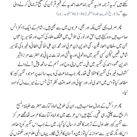
سکتے ہیں کہ یہ ترجمہ اور یہ تفسیر جماعت احمدیہ کے فہمِ قرآن کی صحیح ترجمانی کرنے والی
ہے‘‘۔
(تاریخ احمدیت جلد9صفحہ862-863مطبوعہ ربوہ)
پھر صرف یہی نہیں بلکہ اور بھی، عربوں میں سے بھی ہیں۔ شام کے ایک ڈاکٹر انس
صاحب ہیں، وہ کہتے ہیں :حق اور نور کی تلاش میں مختلف علماء کی کتب اور تفاسیر پڑھیں
جن میں سلطان العارفین، محی الدین ابنِ عربی اور محمد بن علی الحاتمی الطائی وغیرہ کی تفاسیر
شامل تھیں لیکن کسی تفسیر میں وہ خوبی اور چاشنی اور لذت نہ پائی جو حضرت مرزا بشیر
الدین محمود احمد کی تفسیر میں ملی۔ مَیں اپنی روح اور جسم کے ساتھ پیش آنے والے
کشوف وغیرہ کی تفسیر کا متلاشی تھا۔ پھر جب جماعت کی ویب سائٹ پر موجود تفسیرِ کبیر کا
مطالعہ کیا تو اس میں احمدی نور اور سچائی اور صداقت نظر آئی جس نے میرے دل کو موہ
لیا۔
پھر مراکش کے جمال صاحب ہیں۔ ان کی طویل خط و کتابت حضرت خلیفۃ المسیح
الرابع سے چلتی رہی تھی۔ کہتے ہیں اس عرصے میں جو خط و کتابت کا عرصہ تھا مجھے مرکز
سے تفسیرِ کبیر جلد اول کے ترجمہ کا تحفہ ارسال کیا گیا۔ میں نے جب اس تفسیر کو پڑھا اور
اس کا دیگر تفاسیر سے موازنہ کیا تو زمین و آسمان کا فرق نکلا۔ یہاں الٰہی علوم اور حکمتوں کی