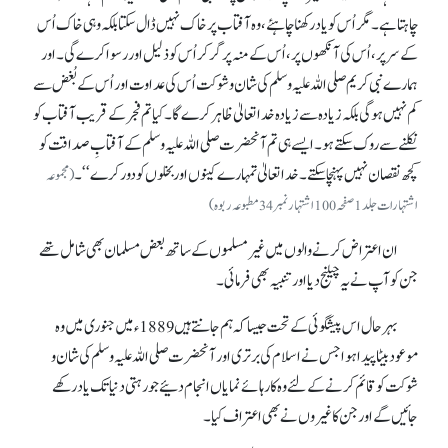
چاہتا ہے۔ مگر اُس کو یاد رکھناچاہئے، وہ آفتاب پر خاک نہیں ڈال سکتا بلکہ وہی خاک اُس
کے سر پر، اُس کی آنکھوں پر، اُس کے منہ پر گر کر اُس کو ذلیل اور رسوا کرے گی۔ اور
ہمارے نبی کریم صلی اللہ علیہ وسلم کی شان و شوکت اُس کی عداوت اور اُس کے بُغض سے
کم نہیں ہو گی بلکہ زیادہ سے زیادہ خدا تعالیٰ ظاہر کرے گا۔ کیا تم فجر کے قریب آفتاب کو
نکلنے سے روک سکتے ہو۔ ایسے ہی تم آنحضرت صلی اللہ علیہ وسلم کے آفتابِ صداقت کو
کچھ نقصان نہیں پہنچا سکتے۔ خدا تعالیٰ تمہارے کینوں اور بخلوں کو دور کرے‘‘۔
(مجموعہ
اشتہارات جلد 1صفحہ100اشتہار نمبر34مطبوعہ ربوہ)
ان اعتراض کرنے والوں میں غیر مسلموں کے ساتھ بعض مسلمان بھی شامل تھے
جن کو آپ نے یہ چیلنج دیا اور تنبیہ بھی فرمائی۔
بہر حال اس پیشگوئی کے تحت جیسا کہ ہم جانتے ہیں 1889ء میں جنوری میں وہ
موعود بیٹا پیدا ہوا جس نے اسلام کی برتری اور آنحضرت صلی اللہ علیہ وسلم کی شان و
شوکت کو قائم کرنے کے لئے وہ کارہائے نمایاں انجام دئیے جو رہتی دنیا تک یاد رکھے
جائیں گے اور جن کا غیروں نے بھی اعتراف کیا۔