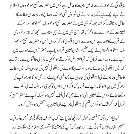
پیشگوئی کے حوالے سے خاص اہمیت کا حامل ہے جس میں حضرت مسیح موعود علیہ السلام
نے اپنے ایک بیٹے کے پیدا ہونے کی خبر دی تھی جو نیک، صالح اور بہت سی صفات کا
حامل ہونا تھا۔ گزشتہ جمعہ کو بھی میں نے حضرت مسیح موعود علیہ الصلوٰۃ والسلام کے
نشانات کے حوالے سے ذکر کیا تھا، آج بھی میں نے یہی مناسب سمجھا کہ 20؍فروری
کے قریب کا جمعہ ہے اس وجہ سے اس پیشگوئی کا ذکر کروں جس کو حضرت مسیح موعود
علیہ الصلوٰۃ والسلام نے ایک عظیم الشان نشان قرار دیا ہے۔ معترضین کے جواب میں
آپ نے یہ وضاحت فرمائی کہ تم اعتراض تو کرتے ہو لیکن یہ بشری طاقتوں سے بالا تر ہے
کہ ایسی پیشگوئی کی جائے۔ اور صرف بیٹا ہونے کی پیشگوئی نہیں کی جا رہی بلکہ ایسی صفات
کا حامل بیٹا ہونے کی(پیشگوئی کی جا رہی ہے) جو لمبی عمر پانے والا بھی ہو گا اور جو آپ کی
زندگی میں پیدا ہو گا۔ آپ نے فرمایا کہ اگر اس اعلان کو گہری اور انصاف کی نظر سے
دیکھا جائے تو اس کے نشانِ الٰہی ہونے میں کوئی شک نہیں ہو سکتا۔ آپ نے معترضین کو
فرمایا کہ اگر شک ہو تو اس قسم کی پیشگوئی جو ایسے ہی نشان پر مشتمل ہو، پیش کرو۔
فرمایا: اس جگہ آنکھیں کھول کر دیکھ لینا چاہئے کہ یہ صرف پیشگوئی ہی نہیں بلکہ ایک
عظیم الشان نشانِ آسمانی ہے۔ اور جیسا کہ آپ کی بعثت کا مقصد ہی اسلام کی حقانیت اور