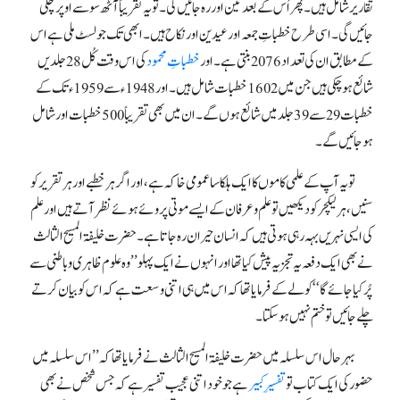
تقاریر شامل ہیں۔ پھر اُس کے بعد تین اور رہ جائیں گی۔ تو یہ تقریباً آٹھ سو سے اوپر چلی
جائیں گی۔ اسی طرح خطباتِ جمعہ اور عیدین اور نکاح ہیں۔ ابھی تک جو لسٹ ملی ہے اس
کے مطابق ان کی تعداد 2076 بنتی ہے۔ اور
خطباتِ محمود
کی اس وقت کُل 28 جلدیں
شائع ہو چکی ہیں جن میں 1602 خطبات شامل ہیں۔ اور 1948ء سے 1959ء تک کے
خطبات 29 سے 39 جلد میں شائع ہوں گے۔ ان میں بھی تقریباً 500 خطبات اور شامل
ہو جائیں گے۔
تو یہ آپ کے علمی کاموں کا ایک ہلکا سا عمومی خاکہ ہے، اور اگر ہر خطبے اور ہر تقریر کو
سنیں، ہر لیکچر کو دیکھیں تو علم و عرفان کے ایسے موتی پروئے ہوئے نظر آتے ہیں اور علم
کی ایسی نہریں بہہ رہی ہوتی ہیں کہ انسان حیران رہ جاتا ہے۔ حضرت خلیفۃ المسیح الثالث
نے بھی ایک دفعہ یہ تجزیہ پیش کیا تھا اور انہوں نے ایک پہلو ’’وہ علوم ظاہری و باطنی سے
پُر کیا جائے گا‘‘ کو لے کے فرمایا تھا کہ اس میں ہی اتنی وسعت ہے کہ اس کو بیان کرتے
چلے جائیں تو ختم نہیں ہو سکتا۔
بہر حال اس سلسلہ میں حضرت خلیفۃ المسیح الثالث نے فرمایا تھا کہ ’’ اس سلسلہ میں
حضور کی ایک کتاب تو
تفسیرِ کبیر
ہے جو خود اتنی عجیب تفسیر ہے کہ جس شخص نے بھی