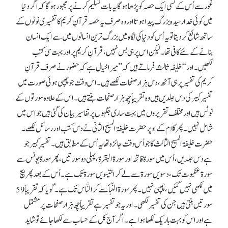
غور سے اُس کے کسی ایک حصہ کو پڑھا ہو گا یہ بات تسلیم کرنے پر مجبور ہو گا کہ اگر دنیا
میں کوئی خدا رسیدہ بزرگ پیدا ہوتا اور وہ صرف یہ حصہ قرآنِ کریم کا تفسیری نوٹوں کے
ساتھ شائع کر دیتا تو یہ اُس کو دنیا کی نگاہ میں بزرگ ترین انسانوں میں سے ایک انسان
بنانے کے لئے کافی تھا۔ لیکن اس پر ہی بس نہیں، قرآنِ کریم پر اور بہت سی کتب
لکھیں۔ اور ‘‘ خلیفہ ثالث فرماتے ہیں کہ ’’ میرا خیال ہے کہ حضور نے صرف قرآنِ
کریم کی تفسیر پر ہی آٹھ، دس ہزار صفحات لکھے ہیں۔ اس وقت جو چھپی ہوئی صورت میں
تفسیر کبیر کی دس جلدیں ہیں وہ تقریباً چھ ہزار صفحات بنتے ہیں۔ اس کے علاوہ سورتوں کے
نوٹس ہیں اور مختلف تقریروں میں بہت ساری جگہوں پر تفاسیر بیان کی گئی ہیں جو اس میں
شامل نہیں۔ پھر کلام کے اوپر حضرت خلیفۃ المسیح الثانی نے دس کتب اور رسائل لکھے۔
حضرت خلیفۃ المسیح الثالث کا جو اُس وقت جائزہ تھایہ اُس کے مطابق ہیں۔ تفسیرِ کبیر جو
ہے دس جلدیں، اُس میں سورۃ فاتحہ اور سورۃ البقرۃ، پہلی دو سورتیں، پھر سورۃ یونس سے
سورۃ عنکبوت تک، دسویں سورۃ سے لے کر انتیسویں سورۃ تک ہے۔ اُس کے بعد پھر بیچ
میں لکھی نہیں گئیں، چھپی نہیں۔ پھر سورۃ النّبأ سے کر النَّاس تک ہے۔ گویا کہ تقریباً 59
سورتیں بنتی ہیں جن کی تفسیر لکھی۔ اور یہ جو تفسیر ہے تقریباً چھ ہزار صفحات پر مشتمل
ہے اور اس کو بہت باریک لکھا ہوا ہے۔ اگر آج کل کے حساب سے لکھا جائے تو شاید