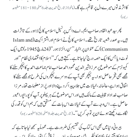
کا اثر مدّتوں میرے دل پر قائم رہے گا۔
(ماخوذاز تاریخ احمدیت جلد6صفحہ180-181مطبوعہ
ربوہ)
پھر سید عبدالقادر صاحب ایم۔ اے وائس پرنسپل اسلامیہ کالج لاہور کے تاثرات
ہیں۔ یہ صدر شعبہ تاریخ تھے۔ اسلامیہ کالج نے اسلام اور اشتراکیت (Islam and
Communism) کے عنوان پر اخبار ’’سن رائز لاہور‘‘ (24مارچ1945ء) میں ایک
نوٹ دیا جس کا ایک حصہ درج کیا جاتا ہے۔ کہتے ہیں کہ ’’اسلام کا اقتصادی نظام‘‘ اور
کمیونزم کے موضوع پر مرزا بشیر الدین محمود احمد صاحب امام جماعت احمدیہ کا لیکچر سننے کا
مجھے بھی فخر حاصل ہوا۔ یہ لیکچر بھی آپ کے دوسرے لیکچروں کی طرح جو مجھے سننے کا
اتفاق ہوا ہے، عالمانہ، خیالات میں جلاء پیدا کر دینے والا اور پُر از معلومات تھا۔ مرزا
صاحب خدا داد قابلیت کے مالک ہیں اور اس موضوع کے ہر پہلو پر آپ کو پورا پورا عبور
حاصل ہے۔ اس وجہ سے آپ کے خیالات اس بات کے مستحق ہیں کہ ہم اس کو قدر کی
نگاہ سے دیکھتے ہوئے ان پر توجہ کریں ‘‘۔
(تاریخ احمدیت جلد9صفحہ626مطبوعہ ربوہ)
بیرونی دنیا میں بھی اس کتاب کی تقسیم کی ضرورت ہے۔ عموماً یہ سمجھ لیا جاتا ہے کہ
اسلام کا اقتصادی نظام کا نظریہ شاید مودودی صاحب نے پیش کیا تھا۔ حالانکہ اس سے