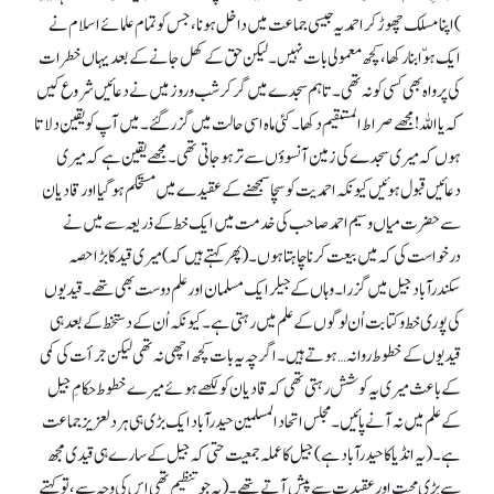
) اپنا مسلک چھوڑ کر احمدیہ جیسی جماعت میں داخل ہونا، جس کو تمام علمائے اسلام نے
ایک ہوّا بنا رکھا، کچھ معمولی بات نہیں۔ لیکن حق کے کھل جانے کے بعد یہاں خطرات
کی پرواہ بھی کسی کو نہ تھی۔ تاہم سجدے میں گر کر شب و روز میں نے دعائیں شروع کیں
کہ یا اللہ! مجھے صراط المستقیم دکھا۔ کئی ماہ اسی حالت میں گزر گئے۔ میں آپ کو یقین دلاتا
ہوں کہ میری سجدے کی زمین آنسوؤں سے تر ہو جاتی تھی۔ مجھے یقین ہے کہ میری
دعائیں قبول ہوئیں کیونکہ احمدیت کو سچا سمجھنے کے عقیدے میں مستحکم ہو گیا اور قادیان
سے حضرت میاں وسیم احمد صاحب کی خدمت میں ایک خط کے ذریعہ سے میں نے
درخواست کی کہ میں بیعت کرنا چاہتا ہوں۔ (پھر کہتے ہیں کہ) میری قید کا بڑا حصہ
سکندرآباد جیل میں گزرا۔ وہاں کے جیلر ایک مسلمان اور علم دوست بھی تھے۔ قیدیوں
کی پوری خط و کتابت اُن لوگوں کے علم میں رہتی ہے۔ کیونکہ اُن کے دستخط کے بعد ہی
قیدیوں کے خطوط روانہ… ہوتے ہیں۔ اگرچہ یہ بات کچھ اچھی نہ تھی لیکن جرأت کی کمی
کے باعث میری یہ کوشش رہتی تھی کہ قادیان کو لکھے ہوئے میرے خطوط حکامِ جیل
کے علم میں نہ آنے پائیں۔ مجلس اتحاد المسلمین حیدرآباد ایک بڑی ہی ہر دلعزیز جماعت
ہے۔ (یہ انڈیا کا حیدرآباد ہے) جیل کا عملہ جمعیت حتی کہ جیل کے سارے ہی قیدی مجھ
سے بڑی محبت اور عقیدت سے پیش آتے تھے۔ (یہ جو تنظیم تھی اس کی وجہ سے، تو کہتے