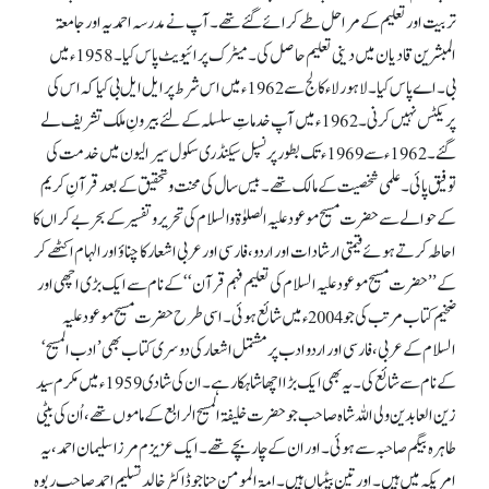
تربیت اور تعلیم کے مراحل طے کرائے گئے تھے۔ آپ نے مدرسہ احمدیہ اور جامعۃ
المبشرین قادیان میں دینی تعلیم حاصل کی۔ میٹرک پرائیویٹ پاس کیا۔ 1958ء میں
بی۔ اے پاس کیا۔ لاہور لاء کالج سے 1962ء میں اس شرط پر ایل ایل بی کیا کہ اس کی
پریکٹس نہیں کرنی۔ 1962ء میں آپ خدماتِ سلسلہ کے لئے بیرونِ ملک تشریف لے
گئے۔ 1962ء سے 1969ء تک بطور پرنسپل سیکنڈری سکول سیرالیون میں خدمت کی
توفیق پائی۔ علمی شخصیت کے مالک تھے۔ بیس سال کی محنت و تحقیق کے بعد قرآنِ کریم
کے حوالے سے حضرت مسیح موعود علیہ الصلوٰۃ والسلام کی تحریر و تفسیر کے بحر بے کراں کا
احاطہ کرتے ہوئے قیمتی ارشادات اور اردو، فارسی اور عربی اشعار کا چناؤ اور الہام اکٹھے کر
کے ’’حضرت مسیح موعود علیہ السلام کی تعلیم فہم قرآن ‘‘ کے نام سے ایک بڑی اچھی اور
ضخیم کتاب مرتب کی جو 2004ء میں شائع ہوئی۔ اسی طرح حضرت مسیح موعود علیہ
السلام کے عربی، فارسی اور اردو ادب پر مشتمل اشعار کی دوسری کتاب بھی ’ادب المسیح‘
کے نام سے شائع کی۔ یہ بھی ایک بڑا اچھا شاہکار ہے۔ ان کی شادی 1959ء میں مکرم سید
زین العابدین ولی اللہ شاہ صاحب جو حضرت خلیفۃ المسیح الرابع کے ماموں تھے، اُن کی بیٹی
طاہرہ بیگم صاحبہ سے ہوئی۔ اور ان کے چار بچے تھے۔ ایک عزیزم مرزا سلیمان احمد، یہ
امریکہ میں ہیں۔ اور تین بیٹیاں ہیں۔ امۃ المومن حنا جو ڈاکٹر خالد تسلیم احمد صاحب ربوہ