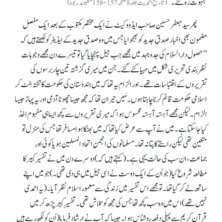
مبہوت رہ گئے۔ ‘‘
(تاریخ احمدیت جلد8صفحہ157-158مطبوعہ ربوہ)
پھر سید جعفر حسین صاحب ایڈووکیٹ نے ایک مختصر مکتوب کے بعد ایک مفصل
مضمون بھی اخبار صدقِ جدید کو بھجوایا جس میں وہ صدقِ جدید کے ایڈیٹر کو لکھتے ہیں کہ
’’حصول دارالسلام کی جدو جہد میں مجھے جب جیل پہنچایا گیا تو تیسرے دن مجھے وجوہات
نظر بندی تحریری شکل میں مہیا کئے گئے۔ جن میں میری گزشتہ تین چار برسوں کی
تقریروں کے اقتباسات تھے۔ اور الزام یہ تھا کہ میں ہندوستان کی حکومت کا تختہ الٹ کر
اسلامی حکومت قائم کرنا چاہتا ہوں۔ مَیں حیران تھا کہ مجھ جیسا چھوٹا آدمی اور یہ پہاڑ جیسا
الزام۔ لیکن مجھے آہستہ آہستہ محسوس ہوا کہ میری تقریروں سے کچھ ایسا ہی مفہوم اخذ
کیا جا سکتا ہے۔ میں نے آپ سے عرض کیا تھا کہ میں بھٹکا ہوا مسافر تھا جس کی منزل تو
متعین تھی لیکن راستے کا پتا نہ تھا۔ مسلمانوں کی انجمنِ اتحاد المسلمین ہو یا کوئی اور
جماعت، ان سب کی حالت یہی ہے۔ (کہتے ہیں کہ) دوسرے دن میں نے تفسیر کبیر کا
مطالعہ شروع کیا(جو اُن کے ایک دوست نے اسی جیل میں ہی دی تھی۔ ) جو میں اپنے
ساتھ لے کر گیا تھا۔ تو مجھے اس تفسیر میں زندگی سے معمور اسلام نظر آیا۔ (یہ احمدی
نہیں تھے) اس میں وہ سب کچھ تھا جس کی مجھ کو تلاش تھی۔ تفسیرِ کبیر پڑھ کر میں
قرآنِ کریم سے پہلی دفعہ روشناس ہوا۔ جیسا کہ آپ نے ارشاد فرمایا (اُن کو لکھ رہے ہیں