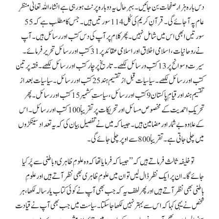
دس بارہ ہزار صفحات بن جائیں۔ بہر حال یہ دوبارہ پرنٹ ہو رہی ہے انشاء اللہ تعالیٰ منظرِ
عام پہ آجائے گی۔ قرآنِ کریم کی کُل 114 سورتیں ہیں۔ جس کا مطلب ہے کہ 55
سورتیں ابھی اس میں شامل نہیں۔ پھر کلام پر آپ کی دس کتب اور رسائل ہیں۔ آپ
نے روحانیات، اسلامی اخلاق اور اسلامی عقائد پر 31 کتب اور رسائل تحریر فرمائے۔
سیرت و سوانح پر 13 کتب و رسائل لکھے۔ تاریخ پر چار کتب اور رسائل لکھے۔ فقہ پر تین
کتب اور رسائل لکھے۔ سیاسیات قبل از تقسیمِ ہند25 کتب اور رسائل۔ سیاسیات بعد از
تقسیمِ ہنداور قیامِ پاکستان 9 کتب اور رسائل، سیاستِ کشمیر 15 کتب اور رسائل۔ پھر
تحریکِ احمدیت کے مخصوص مسائل اور تحریکات پر تقریباً 100 کتب اور رسائل۔ اس
کے علاوہ بے شمار اور مضامین ہیں۔ جیسا کہ میں نے تفصیل بیان کی کہ یہ تعداد سینکڑوں
میں چلی جاتی ہے۔ تقریباً 800 سے اوپر چلی جائے گی۔
تو خلیفہ ثالث فرماتے ہیں کہ ’’جیسا کہ فرمایا تھا کہ وہ علومِ ظاہری و باطنی سے پُر کیا
جائے گا۔ ان پر ایک نظر ڈال لیں تو ان میں علومِ ظاہری بھی نظر آتے ہیں اور علومِ
باطنی بھی نظر آتے ہیں اور پھر لطف یہ کہ جب بھی آپ نے کوئی کتاب یا رسالہ لکھا، ہر
شخص نے یہی کہا کہ اس سے بہتر نہیں لکھا جا سکتا۔ سیاست میں جب بھی آپ نے قیادت