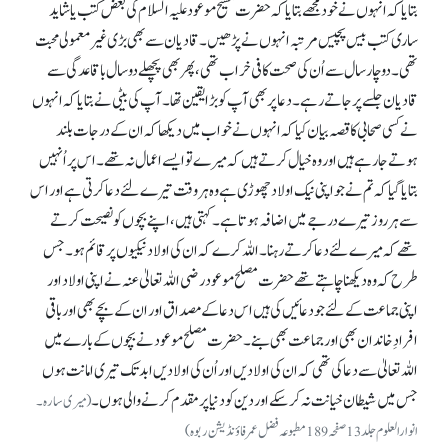
بتایا کہ انہوں نے خود مجھے بتایا کہ حضرت مسیح موعود علیہ السلام کی بعض کتب یا شاید
ساری کتب بیس پچیس مرتبہ انہوں نے پڑھیں۔ قادیان سے بھی بڑی غیر معمولی محبت
تھی۔ دو چار سال سے اُن کی صحت کافی خراب تھی، پھر بھی پچھلے دو سال باقاعدگی سے
قادیان جلسے پر جاتے رہے۔ دعا پر بھی آپ کو بڑا یقین تھا۔ آپ کی بیٹی نے بتایا کہ انہوں
نے کسی صحابی کا قصہ بیان کیا کہ انہوں نے خواب میں دیکھا کہ ان کے درجات بلند
ہوتے جا رہے ہیں اور وہ خیال کرتے ہیں کہ میرے تو ایسے اعمال نہ تھے۔ اس پر اُنہیں
بتایا گیا کہ تم نے جو اپنی نیک اولاد چھوڑی ہے وہ ہر وقت تیرے لئے دعا کرتی ہے اور اس
سے ہر روز تیرے درجے میں اضافہ ہوتا ہے۔ کہتی ہیں، اپنے بچوں کو نصیحت کرتے
تھے کہ میرے لئے دعا کرتے رہنا۔ اللہ کرے کہ ان کی اولاد نیکیوں پر قائم ہو۔ جس
طرح کہ وہ دیکھنا چاہتے تھے حضرت مصلح موعود رضی اللہ تعالیٰ عنہ نے اپنی اولاد اور
اپنی جماعت کے لئے جو دعائیں کی ہیں اس دعا کے مصداق اور ان کے بچے بھی اور باقی
افرادِ خاندان بھی اور جماعت بھی بنے۔ حضرت مصلح موعود نے بچوں کے بارے میں
اللہ تعالیٰ سے دعا کی تھی کہ ان کی اولادیں اور اُن کی اولادیں ابد تک تیری امانت ہوں
جس میں شیطان خیانت نہ کر سکے اور دین کو دنیا پر مقدم کرنے والی ہوں۔
(میری سارہ۔
انوارالعلوم جلد13صفحہ189مطبوعہ فضل عمر فاؤنڈیشن ربوہ)