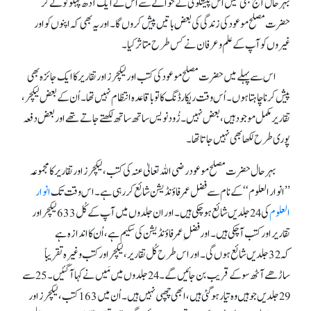
بہر حال آج بھی مَیں اس پیشگوئی کے حوالے سے اس کے ایک آدھ پہلو کو لے کر
حضرت مصلح موعود کی زندگی کی بعض باتیں پیش کروں گا۔ اور یہ بھی کہ اپنوں کو اور
غیروں کو آپ کے علم و عرفان نے کس طرح متاثر کیا۔
اس سے پہلے میں حضرت مصلح موعود کی کتب اور لیکچرز اور تقاریر کا ایک جائزہ بھی
پیش کرنا چاہتا ہوں۔ اُس وقت ریکارڈنگ کا تو باقاعدہ انتظام نہیں تھا۔ اُن کے بعض لیکچر،
تقاریر مکمل موجود ہیں، بعض نہیں۔ زُود نویس ساتھ ساتھ لکھتے جاتے تھے اور بعض دفعہ
پوری طرح لکھا بھی نہیں جاتا تھا۔
بہر حال حضرت مصلح موعود رضی اللہ تعالیٰ عنہ کی کتب، لیکچرز اور تقاریر کا مجموعہ
’’انوار العلوم‘‘ کے نام سے فضل عمر فاؤنڈیشن شائع کر رہی ہے۔ اس وقت تک
انوار
العلوم
کی 24 جلدیں شائع ہو چکی ہیں۔ اور ان جلدوں میں آپ کے کُل 633 لیکچر اور
تقاریر اور کتب آ چکی ہیں۔ اور فضلِ عمر فاؤنڈیشن کی سکیم ہے، اُن کا اندازہ ہے
کہ 32جلدیں شائع ہوں گی۔ اور اس طرح کُل تقاریر، لیکچر اور کتب وغیرہ تقریباً
ساڑھے آٹھ سو کے قریب بن جائیں گے۔ 24 جلدوں میں مَیں نے کہا آ گئیں۔ 25 سے
29 جلدیں جو ہیں وہ تیار ہو گئی ہیں، ابھی چھپی نہیں ہیں۔ اُن میں 163 کتب، لیکچرز اور