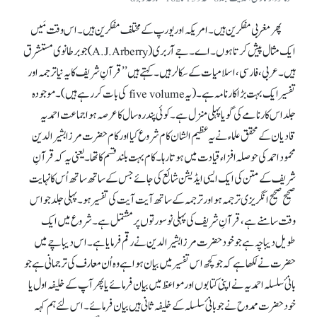
پھر مغربی مفکرین ہیں۔ امریکہ اور یورپ کے مختلف مفکرین ہیں۔ اس وقت مَیں
ایک مثال پیش کرتا ہوں۔ اے۔ جے آربری(A.J.Arberry) جو برطانوی مستشرق
ہیں۔ عربی، فارسی، اسلامیات کے سکالر ہیں۔ کہتے ہیں ’’قرآنِ شریف کا یہ نیا ترجمہ اور
تفسیر ایک بہت بڑا کارنامہ ہے۔ (یہ five volume کی بات کر رہے ہیں )۔ موجودہ
جلد اس کارنامے کی گویا پہلی منزل ہے۔ کوئی پندرہ سال کا عرصہ ہوا جماعت احمدیہ
قادیان کے محقق علماء نے یہ عظیم الشان کام شروع کیا اور کام حضرت مرزا بشیر الدین
محمود احمد کی حوصلہ افزاء قیادت میں ہوتا رہا۔ کام بہت بلند قسم کا تھا۔ یعنی یہ کہ قرآنِ
شریف کے متن کی ایک ایسی ایڈیشن شائع کی جائے جس کے ساتھ ساتھ اُس کا نہایت
صحیح صحیح انگریزی ترجمہ ہو اور ترجمہ کے ساتھ آیت آیت کی تفسیر ہو۔ پہلی جلد جو اس
وقت سامنے ہے، قرآنِ شریف کی پہلی نو سورتوں پر مشتمل ہے۔ شروع میں ایک
طویل دیباچہ ہے جو خود حضرت مرزا بشیر الدین نے رقم فرمایا ہے۔ اس دیباچے میں
حضرت نے لکھا ہے کہ جو کچھ اس تفسیر میں بیان ہوا ہے وہ اُن معارف کی ترجمانی ہے جو
بانیٔ سلسلہ احمدیہ نے اپنی کتابوں اور مواعظ میں بیان فرمائے یا پھر آپ کے خلیفہ اول یا
خود حضرت ممدوح نے جو بانیٔ سلسلہ کے خلیفہ ثانی ہیں بیان فرمائے۔ اس لئے ہم کہہ