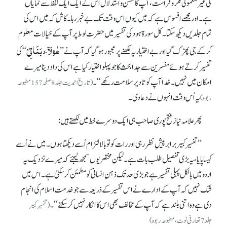
کی غیر معمولی فکر و فراست، آپ کا حسن و استدلال اس کے ایک ایک لفظ سے نمایاں
ہے۔ اور مجھے افسوس ہے کہ میں کیوں اس وقت تک بے خبر رہا۔ کاش کہ میں اس کی
تمام جلدیں دیکھ سکتا۔ کل سورۃ ہود کی تفسیر میں حضرت لوط پر آپ کے خیالات معلوم
ھٰؤلَآء بَنَاتِیْ
کر کے جی پھڑک گیا اور بے اختیار یہ لکھنے پر مجبور ہو گیا کہ آپ نے ’’
‘‘ کی
تفسیر کرتے ہوئے مفسرین سے جدا بحث کا جو پہلو اختیار کیا ہے اس کی داد دینا میرے
امکان میں نہیں۔ خدا آپ کو تادیر سلامت رکھے‘‘۔
(تاریخ احمدیت جلد8صفحہ157مطبوعہ
یہ اُس وقت انہوں نے دعا دی۔
ربوہ)
پھر علامہ نیاز فتح پوری صاحب ہی ایک دوسرے خط میں لکھتے ہیں :
’’تفسیر کبیر برابر پیشِ نظر رہی اور رات کو تو بالالتزام اُسے دیکھتا ہوں۔ میں نے اُسے
کیسا پایا، یہ بڑی تفصیل طلب بات ہے۔ لیکن مختصر یوں سمجھ لیجئے کہ میرے نزدیک یہ
اردو میں بالکل پہلی تفسیر ہے جو بڑی حد تک ذہنِ انسانی کو مطمئن کر سکتی ہے۔ اس میں
شک نہیں کہ آپ کے ادارے نے اس تفسیر کے ذریعہ سے جو خدمت اسلام کی انجام
دی ہے وہ اتنی بلند ہے کہ آپ کے مخالف بھی اس کا انکار نہیں کر سکتے‘‘۔
(تفسیر کبیر
جلد7تعارفی نوٹ، مطبوعہ ربوہ)