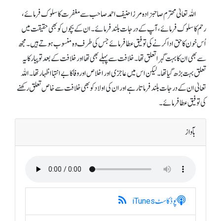
اللہ تعالیٰ محترم صاحبزادہ مرزا حنیف احمد صاحب سے مغفرت کا سلوک فرمائے،
رحم کا سلوک فرمائے، آپ کے درجات بلند فرمائے۔ ان کے بچوں کو بھی حقیقت میں
اُس خون کا حق ادا کرنے کی توفیق عطا فرمائے جس کی طرف وہ منسوب ہوتے ہیں۔ مجھ
سے بھی ان کا بہت گہرا تعلق تھا۔ خلافت سے پہلے بھی تھااور خلافت کے بعد تو پیار کا یہ
تعلق بہت بڑھ گیا تھا۔ لیکن اس میں عاجزی اور اخلاص اور وفا کا بے انتہا اظہار تھا۔ اللہ
تعالیٰ ان کے درجات بلند فرماتا رہے اور ان کی اولاد کو بھی خلافت سے خاص تعلق رکھنے
کی توفیق عطا فرمائے۔
بآواز
پوڈکاسٹ
iTunes