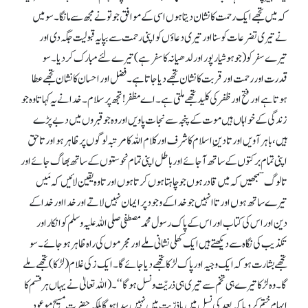
کہ میں تجھے ایک رحمت کا نشان دیتا ہوں اسی کے موافق جو تو نے مجھ سے مانگا۔ سو میں
نے تیری تضرعات کو سنا اور تیری دعاؤں کو اپنی رحمت سے بپایہ قبولیت جگہ دی اور
تیرے سفر کو (جو ہوشیارپور اور لدھیانہ کا سفر ہے) تیرے لئے مبارک کر دیا۔ سو
قدرت اور رحمت اور قربت کا نشان تجھے دیا جاتا ہے۔ فضل اور احسان کا نشان تجھے عطا
ہوتا ہے اور فتح اور ظفر کی کلید تجھے ملتی ہے۔ اے مظفر! تجھ پر سلام۔ خدا نے یہ کہا تا وہ جو
زندگی کے خواہاں ہیں موت کے پنجہ سے نجات پاویں اور وہ جو قبروں میں دبے پڑے
ہیں، باہر آویں اور تا دینِ اسلام کا شرف اور کلام اللہ کا مرتبہ لوگوں پر ظاہر ہو اور تاحق
اپنی تمام برکتوں کے ساتھ آجائے اور باطل اپنی تمام نحوستوں کے ساتھ بھاگ جائے اور
تا لوگ سمجھیں کہ میں قادر ہوں جو چاہتا ہوں کرتا ہوں اور تا وہ یقین لائیں کہ مَیں
تیرے ساتھ ہوں اور تا انہیں جو خدا کے وجود پر ایمان نہیں لاتے اور خدا اور خدا کے
دین اور اس کی کتاب اور اس کے پاک رسول محمد مصطفی صلی اللہ علیہ وسلم کو انکار اور
تکذیب کی نگاہ سے دیکھتے ہیں ایک کھلی نشانی ملے اور مجرموں کی راہ ظاہر ہو جائے۔ سو
تجھے بشارت ہو کہ ایک وجیہ اور پاک لڑکا تجھے دیا جائے گا۔ ایک زکی غلام (لڑکا) تجھے ملے
گا۔ وہ لڑکا تیرے ہی تخم سے تیری ہی ذریّت و نسل ہوگا‘‘۔ (اللہ تعالیٰ نے یہاں ہر قسم کا
ابہام ختم کر دیا کہ بعد کی نسل میں یا ذرّیت میں نہیں پیدا ہو گا بلکہ حضرت مسیح موعود