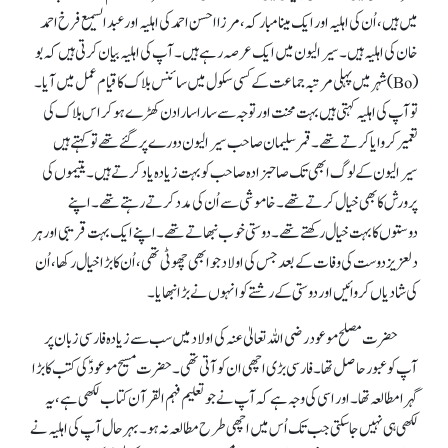
میں ہیں، اُن کی اہلیہ اور ایک مینا مبارکہ، مرزا احسن احمد کی اہلیہ اور عبدالسمیع فرخ احمد
خان کی اہلیہ ہیں۔ سیرالیون میں ایک عرصہ رہے ہیں۔ آپ کی اہلیہ بیان کرتی ہیں کہ بو
(Bo) شہر میں پہلی مرتبہ جماعت کے کسی سکول میں سائنس بلاک کا قیام عمل میں آیا۔
تو آپ کی اہلیہ کہتی ہیں بہت محنت اور توجہ سے سارا سارا دن کھڑے ہو کر اس بلاک کی
تعمیر کروایا کرتے تھے۔ قمر سلیمان صاحب سیرالیون دورے پر گئے تھے تو کہتے ہیں
سیرالیون کے لوگ ابھی تک صاحبزادہ صاحب کو بہت زیادہ یاد کرتے ہیں۔ یتیموں کی
پرورش کا بھی خیال کرتے تھے۔ خاموشی سے اُن کی مدد کرتے رہتے تھے۔ اپنے
دوستوں کا بہت خیال رکھتے تھے۔ دوستی خوب نبھاتے تھے۔ اپنے ایک بہت قریبی اور ہر
دلعزیز دوست کی وفات کے بعد جس کی اولاد جو ابھی چھوٹی تھی، اُن کا بڑا خیال رکھا، اُن
کی شادیاں کروائیں اور دوستی کے رشتے کو انہوں نے بڑا نبھایا۔
حضرت مصلح موعود رضی اللہ تعالیٰ عنہ کی اولاد میں سب سے زیادہ فارسی زبان پر
آپ کو عبور حاصل تھا۔ فارسی بڑی اچھی ان کو آتی تھی۔ حضرت مسیح موعودؑ کی کتب کا بڑا
گہرا مطالعہ تھا۔ اور اسی کی وجہ ہے کہ آپ نے جو تعلیم فہم القرآن کتاب لکھی ہے، یہ
لکھی ہی نہیں جا سکتی جب تک اُس میں اچھی طرح مطالعہ نہ ہو۔ بہر حال آپ کی اہلیہ نے