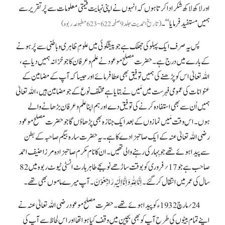
اور لاکھ لاکھ شکر ادا کرتا ہوں کہ انہوں نے اپنی نہایت قیمتی معلومات سے پُر تقریر سے
ہمیں مستفید فرمایا‘‘۔
(تاریخ احمدیت جلد9صفحہ622-623مطبوعہ ربوہ)
پس یہ صرف ایک پہلو کی جھلک ہے جو پیشگوئی میں علومِ ظاہری و باطنی سے پُر ہونے
کے بارے میں درج ہے۔ حضرت مصلح موعود نے علم و عرفان کا جو خزانہ ہمیں دیا ہے،
اللہ تعالیٰ اس کو پڑھنے کی ہمیں توفیق بھی عطا فرمائے اور جیسا کہ آپ کے مضامین کے
عنوانات کی عمومی فہرست میں مَیں نے بتایا ہے مختلف نوع کے جو مضامین ہیں، اللہ تعالیٰ
ہمیں اُن سے بھی استفادہ کرنے کی توفیق دے اور ہم اپنا علم و عرفان بڑھانے والے
ہوں۔ اس وقت مَیں نمازوں کے بعد ایک جنازہ بھی پڑھاؤں گا جو حضرت مصلح موعود
رضی اللہ تعالیٰ عنہ کے ایک صاحبزادے کا ہے۔ یہ حضرت سارہ بیگم صاحبہ کے بطن
سے پیدا ہوئے تھے جو بِہار کی رہنے والی تھیں۔ ان کا نام مکرم صاحبزادہ مرزا حنیف احمد
صاحب ہے جو 17؍فروری کو بوقت ساڑھے نو بجے طاہر ہارٹ انسٹی ٹیوٹ ربوہ میں 82
سال کی عمر میں انتقال کر گئے۔ اِنَّالِلّٰہِ وَ اِنَّا اِلَیْہِ رَاجِعُوْنَ۔ آپ میرے ماموں بھی تھے۔
24؍مارچ 1932ء کو پیدا ہوئے تھے۔ حضرت مصلح موعود رضی اللہ تعالیٰ عنہ نے
اپنے تمام بیٹوں کی طرح آپ کو بھی بچپن میں وقف کیا ہوا تھا اور اس لحاظ سے آپ کی