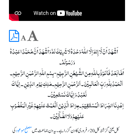
أَشْھَدُ أَنْ لَّا إِلٰہَ اِلَّا اللّٰہُ وَحْدَہٗ لَا شَرِیْکَ لَہٗ وَأَشْھَدُ أَنَّ مُحَمَّدًا عَبْدُہٗ
وَ رَسُوْلُہٗ۔
أَمَّا بَعْدُ فَأَعُوْذُ بِاللّٰہِ مِنَ الشَّیْطٰنِ الرَّجِیْمِ- بِسْمِ اللّٰہِ الرَّحْمٰنِ الرَّحِیْمِ۔
اَلْحَمْدُ لِلّٰہِ رَبِّ الْعَالَمِیْنَ۔ اَلرَّحْمٰنِ الرَّحِیْمِ۔مٰلِکِ یَوْمِ الدِّیْنِ ۔ اِیَّا کَ
نَعْبُدُ وَ اِیَّاکَ نَسْتَعِیْنُ۔
اِھْدِنَا الصِّرَاطَ الْمُسْتَقِیْمَ۔صِرَاطَ الَّذِیْنَ اَنْعَمْتَ عَلَیْھِمْ غَیْرِالْمَغْضُوْبِ
عَلَیْھِمْ وَلَاالضَّآلِّیْنَ۔
کل یعنی گزشتہ کل 20؍فروری کا دن گزرا ہے۔ یہ دن جماعت میں
مصلح موعود
کی