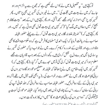
تو کہتے ہیں ’’یہ تفصیل(میں نے) اس لئے لکھی ہے کہ مجھ پر سے یہ الزام دور ہو
جائے کہ میں نے بیعت میں عجلت کی‘‘۔ میں نے غیروں کی تفسیریں بھی پڑھیں۔ پھر
تفسیرِ کبیر پڑھی، موازنہ کیا اور مجھے سمجھ آ گئی۔ اور پھر کہتے ہیں اس کے بعد ’’بیعت کا فارم
بھیج کر مَیں دعاؤں میں لگ گیا‘‘(کہ کہیں میری بیعت قبول بھی ہوتی ہے کہ نہیں۔ اور
پھر کہتے ہیں کہ) ’’اندیشہ غلط نہ نکلا۔ میری بیعت قبول کرنے سے پہلے حضور خلیفہ
صاحب نے دریافت فرمایا کہ ایک احمدی مسلمان کا فرض ہے کہ وہ حکومتِ وقت کا بھی
وفا دار رہے اور قانون کے اندر رہ کر کام کرے۔ میں نے جواب دیا کہ حضور کی تفسیر نے
یہ ساری باتیں میرے دل پر نقش کر دی ہیں۔ کچھ دنوں کے بعد جب قادیان سے مجھے
معلوم ہوا کہ میری بیعت قبول کر لی گئی تو میں سجدے میں گر گیا۔ (پھر کہتے ہیں کہ)
تفسیرِ کبیر میں ایک مقام پر میں نے پڑھا تھا کہ خلیفہ جو مصلح موعود ہو گاوہ اسیروں کی
رہائی کا باعث ہو گا۔ میں نے حضور سے درخواست کی۔ (یہ ابھی تک جیل میں تھے) کہ وہ
میری رہائی کے لئے دعا فرمائیں۔ حضور خلیفہ صاحب نے دعا فرمائی کہ اللہ تعالیٰ آپ کی
رہائی کے سامان کرے۔ اس کے چند ہی دنوں بعد میں رہا ہو گیا۔ خلیفہ موعود کی نسبت یہ
پیشینگوئی کہ ’’وہ اسیروں کی رہائی کا باعث ہو گا‘‘ میں اس کا زندہ ثبوت ہوں۔
‘‘
(ماخوذازتاریخ احمدیت جلد8صفحہ159تا162مطبوعہ ربوہ)