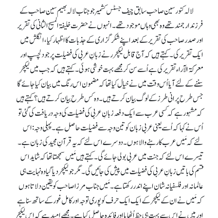
لالہ کنور سین صاحب سابق چیف جسٹس کشمیر جو جناب لالہ بھیم سین صاحب کے
فرزند ارجمند تھے وہ بھی وہاں موجود تھے۔ انہوں نے حضرت خلیفۃ المسیح الثانی کی تقریر
اور صدر صاحب کی تقریر کے بعد اپنے شکرگزاری کے جذبات کا اظہار کیا، انگلش میں
ایک تقریر کی۔ کہتے ہیں کہ آج قابل لیکچرر نے زبانِ عربی کی فضیلت پر جو دلچسپ اور
معرکۃ الآراء تقریر کی ہے اُسے سن کر مجھے بہت خوشی ہوئی۔ کہتے ہیں کہ جب میں لیکچر
سننے کے لئے آیا اُس وقت میں نے خیال کیا تھا کہ مضمون اس رنگ میں بیان کیا جائے گا
جس طرح پرانی طرز کے لوگ بیان کرتے ہیں۔ وہ کس طرح بیان کرتے ہیں ؟ کہتے ہیں
کہ مشہور ہے کہ کسی عرب سے ایک دفعہ زبانِ عربی کی فضیلت کی وجہ دریافت کی گئی تو
اُس نے کہا کہ اُسے یعنی عربی زبان کو تین وجہ سے فضیلت حاصل ہے۔ پہلی وجہ: اس
لئے کہ مَیں عرب کا رہنے والا ہوں۔ دوسرے اس لئے کہ یہ قرآنِ مجید کی زبان ہے۔
تیسرے اس لئے کہ جنت میں عربی بولی جائے گی۔ کہتے ہیں مَیں سمجھتا تھا کہ شاید اس
قسم کی باتیں زبانِ عربی کی فضیلت میں پیش کی جائیں گی۔ مگر جو لیکچر دیا گیا وہ نہایت ہی
عالمانہ اور فلسفیانہ شان اپنے اندر رکھتا ہے۔ مَیں جناب مرزا صاحب کو یقین دلاتا ہوں
کہ مَیں نے ان کے لیکچر کے ایک ایک حرف کو پوری توجہ اور کامل غور کے ساتھ سنا ہے
اور میں نے اس سے بہت ہی حظ اُٹھایا اور فائدہ حاصل کیا ہے۔ مجھے امید ہے کہ اس لیکچر