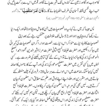
کا موجب ہوگا اور زمین کے کناروں تک شہرت پائے گا اور قومیں اس سے برکت پائیں گی
وَکَانَ اَمْرًا مَقْضِیًّا
تب اپنے نفسی نقطہ آسمان کی طرف اٹھایا جائے گا۔
‘‘۔
(مجموعہ
اشتہارات جلد1صفحہ95-96 اشتہار نمبر33مطبوعہ ربوہ)
پس جیسا کہ میں نے کہا، یہ وہ خصوصیات ہیں جن کا حامل وہ بیٹا ہونا تھا اور ایک دنیا
نے دیکھا کہ وہ بیٹا پیدا ہوا اور 52 سال تک خلافت پر متمکن رہنے کے بعد اپنی
خصوصیات کا لوہا دنیا سے منوا کر اس دنیا سے رخصت ہوا۔ اگر ان خصوصیات کی گہرائی
میں جا کر دیکھیں اور حضرت خلیفۃ المسیح الثانی حضرت مرزا بشیر الدین محمود احمد المصلح
الموعود کی زندگی کا جائزہ لیا جائے تو اس کے لئے کئی کتابیں لکھنے کی ضرورت ہے۔ کسی
خطبہ میں یا کسی تقریر میں حضرت مصلح موعود کی زندگی اور آپ کے کارناموں کا احاطہ
نہیں کیا جا سکتا۔ جماعت میں اس حوالے سے ہر سال 20؍فروری کو جلسے منعقد کئے
جاتے ہیں اور مقررین اور علماء اپنے اپنے ذوق اور علم کے مطابق اس مضمون کو بیان
کرتے ہیں۔ مَیں بھی کئی مرتبہ اس مضمون کو بیان کر چکا ہوں۔ حضرت خلیفۃ المسیح
الثالث اور حضرت خلیفۃ المسیح الرابع بھی بیان کر چکے ہیں۔ لیکن ہم نہیں کہہ سکتے کہ
حضرت مصلح موعود کی زندگی اور اس پیشگوئی کا مکمل احاطہ ہو گیا یا ہر ایک کو سمجھ آ گئی۔