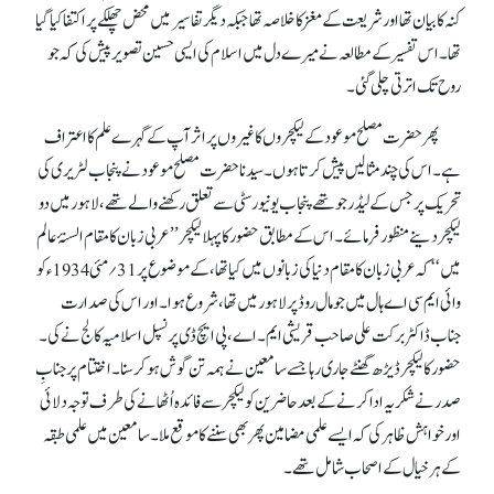
کنہ کا بیان تھا اور شریعت کے مغز کا خلاصہ تھا جبکہ دیگر تفاسیر میں محض چھلکے پر اکتفا کیا گیا
تھا۔ اس تفسیر کے مطالعہ نے میرے دل میں اسلام کی ایسی حسین تصویر پیش کی کہ جو
روح تک اترتی چلی گئی۔
پھر حضرت مصلح موعود کے لیکچروں کا غیروں پر اثر آپ کے گہرے علم کا اعتراف
ہے۔ اس کی چند مثالیں پیش کرتا ہوں۔ سیدنا حضرت مصلح موعود نے پنجاب لٹریری کی
تحریک پر جس کے لیڈر جوتھے پنجاب یونیورسٹی سے تعلق رکھنے والے تھے، لاہور میں دو
لیکچر دینے منظور فرمائے۔ اس کے مطابق حضور کا پہلا لیکچر ’’عربی زبان کامقام السنۂ عالم
میں ‘‘کہ عربی زبان کا مقام دنیا کی زبانوں میں کیا تھا، کے موضوع پر 31؍ مئی 1934ء کو
وائی ایم سی اے ہال میں جو مال روڈ پر لاہور میں تھا، شروع ہوا۔ اور اس کی صدارت
جناب ڈاکٹر برکت علی صاحب قریشی ایم۔ اے، پی ایچ ڈی پرنسپل اسلامیہ کالج نے کی۔
حضور کا لیکچر ڈیڑھ گھنٹے جاری رہا جسے سامعین نے ہمہ تن گوش ہو کر سنا۔ اختتام پر جنابِ
صدر نے شکریہ ادا کرنے کے بعد حاضرین کو لیکچر سے فائدہ اُٹھانے کی طرف توجہ دلائی
اور خواہش ظاہر کی کہ ایسے علمی مضامین پھر بھی سننے کا موقع ملا۔ سامعین میں علمی طبقہ
کے ہر خیال کے اصحاب شامل تھے۔