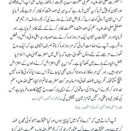
آنحضرت صلی اللہ علیہ وسلم کی عظمت سب پر ثابت کرنا تھا۔ یہاں بھی آپ اس پیشگوئی
اور نشان کو پیش فرما کر یہ نہیں فرما رہے کہ یہ میری صداقت کو ظاہر کرتا ہے بلکہ فرمایا
کہ اس نشانِ آسمانی کو خدائے کریم جل شانہٗ نے ہمارے نبی کریم، رؤوف الرحیم محمد
مصطفی صلی اللہ علیہ وسلم کی صداقت و عظمت ظاہر کرنے کے لئے ظاہر فرمایا ہے۔ اور
فرمایا اور درحقیقت یہ نشان ایک مردہ زندہ کرنے سے صدہا درجہ اعلیٰ اولیٰ و اکمل و افضل
و اتم ہے۔ آپ نے وضاحت فرمائی کہ مردہ زندہ کرنا تو صرف اتنا ہی ہے کہ ایک روح
تھوڑے عرصے کے لئے واپس منگوا لی، جیسا کہ بائبل میں حضرت عیسیٰ علیہ السلام یا
بعض انبیاء کے بارے میں لکھا گیا ہے۔ گو اس پر بھی اعتراض کرنے والوں کے اعتراض
موجود ہیں۔ اور کسی مردہ کا زندہ ہونا اگر مان بھی لیا جائے تو اس سے دنیا کو کوئی فائدہ نہیں
پہنچ سکتا تھا۔ مگر یہاں بفضلہ تعالیٰ واحسانہٖ ببرکت حضرت خاتم الانبیاء صلی اللہ علیہ وسلم
خدا وند کریم نے اس عاجز کی دعا قبول کر کے ایسی بابرکت روح بھیجنے کا وعدہ فرمایا ہے جس
کی ظاہری و باطنی برکتیں تمام زمین پر پھیلیں گی۔
(ماخوذ از مجموعہ اشتہارات
جلد 1صفحہ99اشتہار نمبر34مطبوعہ ربوہ)
آپ فرماتے ہیں کہ ’’اے لوگو! میں کیا چیز ہوں اور کیا حقیقت؟ جو کوئی مجھ پر حملہ
کرتا ہے وہ درحقیقت میرے پاک متبوع پر جو نبی کریم صلی اللہ علیہ وسلم ہے، حملہ کرنا