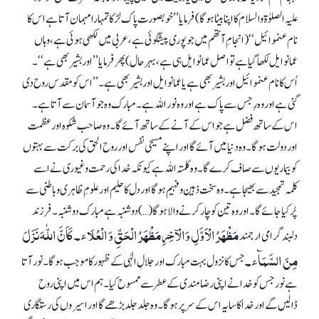
علیہ الصلوٰۃ والسلام کا اپنا بیٹا ہو گا) فرمایا ’’خوبصورت پاک لڑکا تمہارا مہمان آتا ہے اس کا
نام عنموائیل‘‘ (انجامِ آتھم میں جو پوری پیشگوئی ہے، عربی میں لکھی ہوئی ہے، وہاں
عمانوایل لکھا گیا ہے تو اصل عمانوایل ہی ہے، بہر حال) پھر فرمایا ’’اور بشیر بھی ہے‘‘۔
اُس کا نام عنموائیل اور بشیر بھی ہے یا عمانوایل اور بشیر بھی ہے۔ ’’اس کو مقدس روح دی
گئی ہے اور وہ رِجس سے پاک ہے اور وہ نور اللہ ہے۔ مبارک وہ جو آسمان سے آتا ہے۔
اس کے ساتھ فضل ہے جو اس کے آنے کے ساتھ آئے گا۔ وہ صاحب شکوہ اور عظمت
اور دولت ہوگا۔ وہ دنیا میں آئے گا اور اپنے مسیحی نفس اور روح الحق کی برکت سے بہتوں
کو بیماریوں سے صاف کرے گا۔ وہ کلمتہ اللہ ہے کیونکہ خدا کی رحمت و غیوری نے اسے
کلمہ تمجید سے بھیجا ہے۔ وہ سخت ذہین و فہیم ہوگا اور دل کا حلیم اور علومِ ظاہری و باطنی سے
پُر کیا جائے گا۔ اور وہ تین کو چار کرنے والا ہوگا (…) دو شنبہ ہے مبارک دو شنبہ۔ فرزند
مَظْہَرُ الْاَوَّلِ وَالْآخِرِ مَظْہَرُ الْحَقِّ وَ الْعُلَاء۔ کَاَنَّ اللّٰہَ نَزَلَ
دلبند گرامی ارجمند
مِنَ السَّمَآء۔
جس کا نزول بہت مبارک اور جلالِ الٰہی کے ظہور کا موجب ہوگا۔ نور آتا
ہے نور جس کو خدا نے اپنی رضامندی کے عطر سے ممسوح کیا۔ ہم اس میں اپنی روح
ڈالیں گے اور خدا کا سایہ اس کے سر پر ہوگا۔ وہ جلد جلد بڑھے گا اور اسیروں کی رستگاری