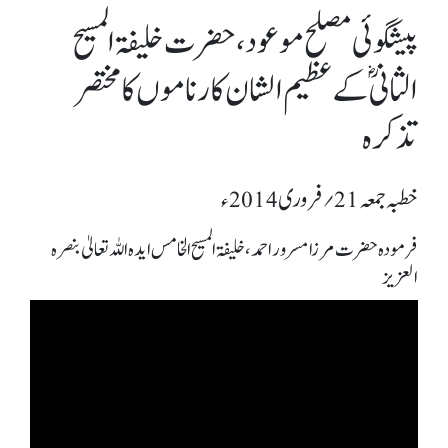
پیشگوئی مصلح موعود، حضرت خلیفۃالمسیح
الثانیؓ کے عظیم الشان کارناموں کا مختصر
تذکرہ
خطبہ جمعہ 21؍ فروری 2014ء
فرمودہ حضرت مرزا مسرور احمد، خلیفۃ المسیح الخامس ایدہ اللہ تعالیٰ بنصرہ
العزیز