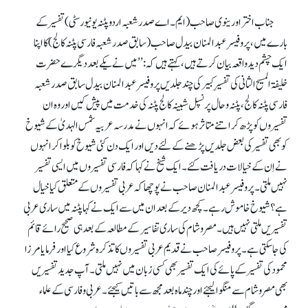
جناب اختراورینوی صاحب (ایم۔ اے صدر شعبہ اردو پٹنہ یونیورسٹی)تفسیر کے
بارے میں، پروفیسر عبدالمنان بیدل صاحب(سابق صدر شعبہ فارسی پٹنہ کالج) کااپنا
ایک چشم دید واقعہ بیان کرتے ہیں، کہتے ہیں کہ:’’میں نے یکے بعد دیگرے حضرت
خلیفۃ المسیح الثانی کی تفسیرِ کبیر کی چند جلدیں پروفیسر عبدالمنان بیدل سابق صدر شعبہ
فارسی پٹنہ کالج، پٹنہ و حال پرنسپل شبینہ کالج پٹنہ کی خدمت میں پیش کیں اور وہ ان
تفسیروں کو پڑھ کر اتنے متاثر ہوئے کہ انہوں نے مدرسہ عربیہ شمس الہدیٰ کے شیوخ
کو بھی تفسیر کی بعض جلدیں پڑھنے کے لئے دیں اور ایک دن کئی شیوخ کو بلوا کر انہوں
نے اِن کے خیالات دریافت کئے۔ ایک شیخ نے کہا کہ فارسی تفسیروں میں ایسی تفسیر
نہیں ملتی۔ پروفیسر عبدالمنان صاحب نے پوچھا کہ عربی تفسیروں کے متعلق کیا خیال
ہے؟ شیوخ خاموش رہے۔ کچھ دیر کے بعد ان میں سے ایک نے کہا پٹنہ میں ساری عربی
تفسیریں ملتی نہیں ہیں۔ مصر و شام کی ساری تفاسیر کے مطالعہ کے بعد ہی صحیح رائے قائم
کی جا سکتی ہے۔ پروفیسر صاحب نے قدیم عربی تفسیروں کا تذکرہ شروع کیا اور فرمایا مرزا
محمود کی تفسیر کے پائے کی ایک تفسیر بھی کسی زبان میں نہیں ملتی۔ آپ جدید تفسیریں
بھی مصر و شام سے منگوا لیجئے اور چند ماہ بعد مجھ سے باتیں کیجئے۔ عربی و فارسی کے علماء