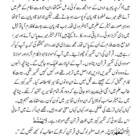
ہیں) اگرچہ پہریداروں کے سوا مجھ سے کوئی نہ مل سکتا تھا، ان وجوہ سے حکام کے علم میں
آئے بغیر میرے خطوط قادیان کو پوسٹ ہو جاتے تھے۔ لیکن جو خط قادیان سے آتا تھا
وہ بہر صورت جیلر کے علم میں آنا ضروری تھا۔ جب قادیان سے بیعت کا فارم آیا تو جیل
میں بڑی گڑ بڑ ہوئی۔ راز باقی نہ رہ سکا…۔ (کہتے ہیں ) آخر جیلر میرے پاس آئے اور میرا
خط مع بیعت فارم کے اُن کے پاس تھا۔ مجھ سے بڑی ہی ہمدردانہ گفتگو کی کہ یہ آپ کیا کر
رہے ہیں۔ قرآن کی اس تفسیر کو چھوڑئیے۔ میں آپ کو مولانا ابوالکلام آزاداور مولانا
مودودی کی تفسیرِ قرآن دیتا ہوں۔ آپ کے خیالات ٹھیک ہو جائیں گے۔ چنانچہ انہوں
نے وہ دونوں تفسیریں لا دیں جو اصل میں ترجمہ تھے اور کہیں کہیں تفسیر تھی۔ بیعت کا
فارم تکمیل کر کے بھیجنے سے قبل مَیں نے ان دونوں تفاسیر کا مطالعہ کیا۔ تفسیرِ کبیر کے
طالب علم میں اتنی اہلیت پیدا ہو جاتی ہے کہ وہ دیگر تمام تفاسیر پر تنقید کر سکے۔ چنانچہ
میں نے جیلر صاحب کو بتلایا کہ ان دونوں تفاسیر میں کون کون سے مقامات مبہم ہیں۔
کہاں کہاں ترجمے کی غلطی ہے اور کہاں کہاں معنی محدود ہیں۔ مجھے ایسا کرنے میں آسانی
لَا یَمُسُّہٗ
اس لئے ہوئی کہ تفسیرِ کبیر میں لغتِ قرآن بھی موجود ہے۔
اِلَّاالْمُطَھَّرُوْنَ
۔ صرف مطہر لوگ ہی قرآنِ کریم کے مطالب کو سمجھ سکیں گے‘‘۔