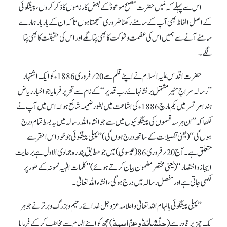
اس سے پہلے کہ مَیں حضرت مصلح موعودؓ کے بعض کارناموں کا ذکر کروں، پیشگوئی
کے اصل الفاظ بھی آپ کے سامنے رکھنا ضروری سمجھتا ہوں تا کہ ان کے بار بار ہمارے
سامنے آنے سے ہمیں اس کی عظمت و شوکت کا بھی پتا لگے اور اس کی حقیقت کا بھی پتا
لگے۔
حضرت اقدس علیہ السلام نے اپنے قلم سے 20؍فروری 1886ء کو ایک اشتہار
’’رسالہ سراجِ منیر مشتمل بر نشانہائے رب قدیر‘‘ کے نام سے تحریر فرمایا جو اخبار ریاض
ہند امرتسرمیں یکم مارچ 1886ء کی اشاعت میں بطور ضمیمہ شائع ہوا۔ اس میں آپ نے
لکھا کہ ’’ان ہر سہ قسموں کی پیشگوئیوں میں سے جو انشاء اللہ رسالہ میں بہ بسط تمام درج
ہوں گی‘‘ (یعنی تفصیلات کے ساتھ درج ہوں گی) ’’پہلی پیشگوئی جو خود اس احقر سے
متعلق ہے۔ آج 20 ؍فروری86(عیسوی) میں جو مطابق پندرہ جمادی الاول ہے برعایت
ایجاز و اختصار‘‘ (یعنی مختصر مضمون بیان کرتے ہوئے) ’’کلمات الٰہیہ نمونہ کے طور پر
لکھی جاتی ہے اور مفصل رسالہ میں درج ہوگی، انشاء اللہ تعالیٰ۔
’’پہلی پیشگوئی بالہام اللہ تعالیٰ و اعلامہ عزوجل خدائے رحیم و بزرگ و برتر نے جو ہر
جلّشانہٗ و عزّاسمہٗ
یک چیز پر قادر ہے (
) مجھ کو اپنے الہام سے مخاطب کر کے فرمایا