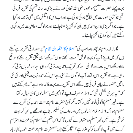
بہت پہلے حضرت مصلح موعود رضی اللہ تعالیٰ عنہ نے یہ بڑی عالمانہ قسم کی تقریر فرمائی
تھی جو کتابی صورت میں شائع ہوئی ہوئی ہے اور اب اس کا انگلش میں بھی ترجمہ ہو گیا
ہے۔ جو انگریزی دان احمدی ہیں اُن کو بھی پڑھنا چاہئے اور جو لوگ معاشیات میں دلچسپی
رکھتے ہیں اُن کو دینی بھی چاہئے۔
پھر لالہ رام چند مچندہ صاحب کی ’’
اسلام کا اقتصادی نظام
‘‘ پر صدارتی تقریر ہے کہتے
ہیں کہ میں اپنے آپ کو بہت خوش قسمت سمجھتا ہوں کہ مجھے ایسی قیمتی تقریر سننے کا موقع
ملا اور مجھے اس بات سے خوشی ہے کہ تحریکِ احمدیت ترقی کر رہی ہے اور نمایاں ترقی کر
رہی ہے۔ جو تقریر اس وقت آپ لوگوں نے سنی ہے اس کے اندر نہایت قیمتی اور نئی نئی
باتیں حضور نے بیان فرمائی ہیں۔ مجھے اس تقریر سے بہت فائدہ ہوا ہے‘‘۔ پھر کہتے ہیں
کہ ’’یہ میری غلطی تھی کہ اسلام صرف اپنے قوانین میں مسلمانوں کا ہی خیال رکھتا
ہے۔ غیر مسلم کا کوئی لحاظ نہیں رکھتا۔ مگر آج حضرت امام جماعت احمدیہ کی تقریر سے
معلوم ہوا کہ اسلام تمام انسانوں میں مساوات کی تعلیم دیتا ہے اور مجھے یہ سن کر بہت
خوشی ہے۔ مَیں غیر مسلم دوستوں سے کہوں گا کہ اس قسم کے اسلام کی عزت و احترام
کرنے میں آپ لوگوں کو کیا عذر ہے؟‘‘ پھر کہتے ہیں ’’حضرت امام جماعت احمدیہ کا بار بار