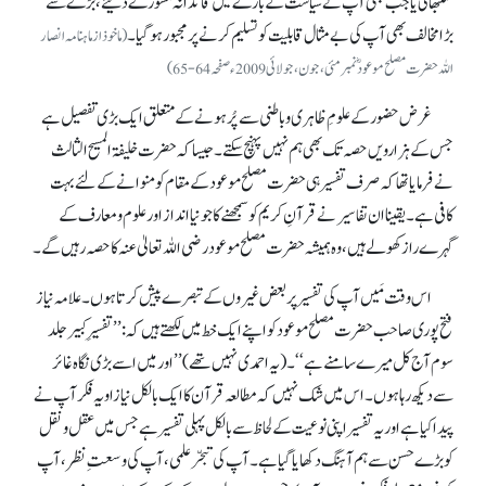
سنبھالی یا جب بھی آپ نے سیاست کے بارے میں قائدانہ مشورے دئیے، بڑے سے
بڑا مخالف بھی آپ کی بے مثال قابلیت کو تسلیم کرنے پر مجبور ہو گیا۔
(ماخوذ از ماہنامہ انصار
اللہ حضرت مصلح موعود ؓ نمبرمئی، جون، جولائی2009ء صفحہ64-65)
غرض حضور کے علومِ ظاہری و باطنی سے پُر ہونے کے متعلق ایک بڑی تفصیل ہے
جس کے ہزارویں حصہ تک بھی ہم نہیں پہنچ سکتے۔ جیسا کہ حضرت خلیفۃ المسیح الثالث
نے فرمایا تھاکہ صرف تفسیر ہی حضرت مصلح موعود کے مقام کو منوانے کے لئے بہت
کافی ہے۔ یقینا ان تفاسیر نے قرآنِ کریم کو سمجھنے کا جو نیا انداز اور علوم و معارف کے
گہرے راز کھولے ہیں، وہ ہمیشہ حضرت مصلح موعود رضی اللہ تعالیٰ عنہ کا حصہ رہیں گے۔
اس وقت مَیں آپ کی تفسیر پر بعض غیروں کے تبصرے پیش کرتا ہوں۔ علامہ نیاز
فتح پوری صاحب حضرت مصلح موعود کو اپنے ایک خط میں لکھتے ہیں کہ : ’’تفسیرِ کبیر جلد
سوم آج کل میرے سامنے ہے‘‘۔ (یہ احمدی نہیں تھے) ’’اور میں اسے بڑی نگاہ غائر
سے دیکھ رہا ہوں۔ اس میں شک نہیں کہ مطالعہ قرآن کا ایک بالکل نیا زاویہ فکر آپ نے
پیدا کیا ہے اور یہ تفسیر اپنی نوعیت کے لحاظ سے بالکل پہلی تفسیر ہے جس میں عقل و نقل
کو بڑے حسن سے ہم آہنگ دکھایا گیا ہے۔ آپ کی تبحّر علمی، آپ کی وسعتِ نظر، آپ