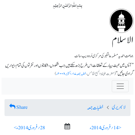
بِسۡمِ اللّٰہِ الرَّحۡمٰنِ الرَّحِیۡمِ
الاسلام
جماعت احمدیہ مسلمہ عالمگیر کی مرکزی اُردو ویب سائٹ
’’آپس میں محبت، پیار کے تعلقات اس طرح بڑھ سکتے ہیں جب شکووں، شکایتوں اور نفرتوں کی تمام دیواریں
گرادی جائیں‘‘
(حضرت خلیفۃ المسیح الخامس،
خطبہ جمعہ ۱۷؍اکتوبر ۲۰۰۸ء
)
لائبریری
Share
خطبات جمعہ
< 14؍ فروری 2014ء
28؍ فروری 2014ء >