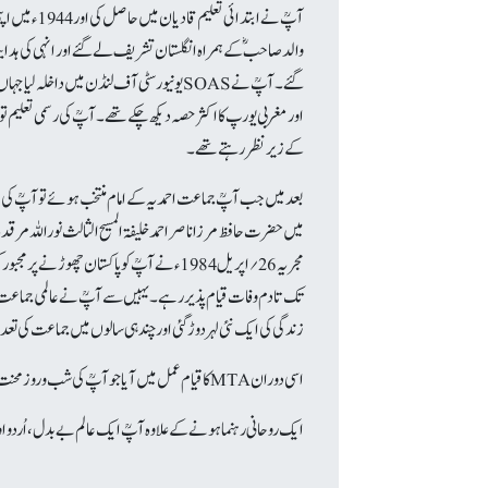
والد صاحبؓ کے ہمراہ انگلستان تشریف لے گئے اور انہی کی ہدا
اور مغربی یورپ کا اکثر حصہ دیکھ چکے تھے۔ آپؒ کی رسمی تعلیم ت
کے زیر نظر رہتے تھے۔
میں حضرت حافظ مرزا ناصر احمد خلیفۃ المسیح الثالث نوراللہ مرقد
تک تادم وفات قیام پذیر رہے۔ یہیں سے آپؒ نے عالمی جماعت ہ
زندگی کی ایک نئی لہر دوڑ گئی اور چند ہی سالوں میں جماعت کی تعداد کروڑوں تک پہنچ گئی اور 175 ممالک میں
اسی دوران MTAکا قیام عمل میں آیا جو آپؒ کی شب و روز محنت کا ثمر ہے۔ جس کے ذریعہ دنیا بھر میں خطبات، مجالس عرفان اور دیگر علمی اور روحانی پروگرام پیش کئے جارہے ہیں۔
ایک روحانی رہنما ہونے کے علاوہ آپؒ ایک عالم بے بدل، اُردو 