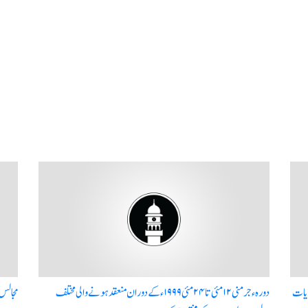
ایات
دورہء جرمنی ١٢مئی تا ٢٤ مئی ١٩٩٩ء کے دوران منعقد ہونے والی مختلف
مجالس