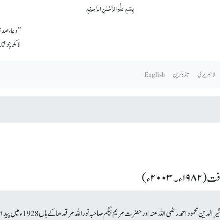
بِسۡمِ اللّٰہِ الرَّحۡمٰنِ الرَّحِیۡمِ
’’دعا، صدق
لاکھ چوبیس 
لائبریری
تازہ ترین
English
حضرت مرزا طاہر احمد رحمہ اللہ تعالیٰ قادیان میں حضرت مرزا بشیر الدین محمود احمد رضی اللہ 