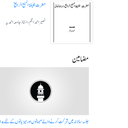
حضرت خلیفۃ المسیح الرابع ؒ
نصیر احمد انجم، استاذ جامعہ احمدیہ
مضامین
جلسہ سالانہ میں شرکت کرنے والے مہمانوں اور میزبانوں کے لئے ہد