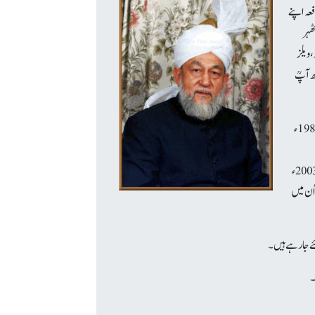
ہ بعد گورنمنٹ کالج لاہور میں داخل ہوئے۔ آپؒ 1955ء میں پہلی دفعہ اپنے
ھہر
سکاٹ لینڈ، ویلز
ھ آپؒ
بعد میں جب آپؒ جماعت احمدیہ کے امام منتخب ہوئے تو آپؒ کی عالمی ذمہ داریوں کی ادائیگی میں یہ نصابی اور غیر نصابی تجربات اور علوم بہت مفید ثابت ہوئے۔ آپؒ 1982ء
مجریہ 26؍اپریل 1984ء نے آپؒ کو پاکستان چھوڑنے پر مجبور کردیا۔ چنانچہ آپ مؤرخہ 30؍ اپریل 1984ء کو انگلستان تشریف لے گئے۔ جہاں آپؒ 19؍ اپریل 2003ء
ُن میں
۔