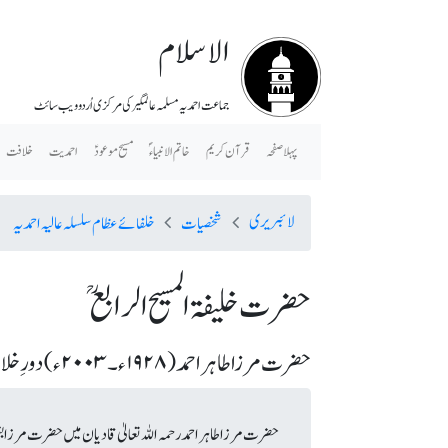
الاسلام
جماعت احمدیہ مسلمہ عالمگیر کی مرکزی اُردو ویب سائٹ
پہلا صفحہ
قرآن کریم
خاتم الانبیاء ؐ
مسیح موعودؑ
احمدیت
خلافت
لائبریری
شخصیات
خلفائے عظام سلسلہ عالیہ احمدیہ
حضرت خلیفۃ المسیح الرابعؒ
حضرت مرزا طاہر احمد (١٩٢٨ء ۔ ٢٠٠٣ء) دورِ خلافت (١٩٨٢ء ۔ ٢٠٠٣ء)