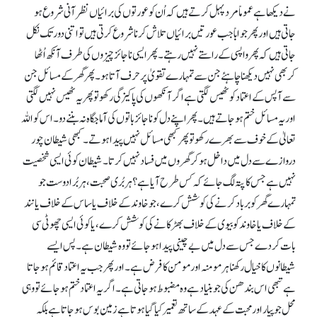
نے دیکھا ہے عموماً مرد پہل کرتے ہیں کہ اُن کو عورتوں کی برائیاں نظر آنی شروع ہو
جاتی ہیں اور پھر جواباً جب عورتیں برائیاں تلاش کرنا شروع کرتی ہیں تو اتنی دور تک نکل
جاتی ہیں کہ پھر واپسی کے راستے نہیں رہتے۔ پھر ایسی ناجائز چیزوں کی طرف آنکھ اُٹھا
کربھی نہیں دیکھنا چاہئے جن سے تمہارے تقویٰ پر حرف آتا ہو۔ پھر گھر کے مسائل جن
سے آپس کے اعتماد کو ٹھیس لگتی ہے اگر آنکھوں کی پاکیزگی رکھو تو پھر یہ ٹھیس نہیں لگتی
اور یہ مسائل ختم ہو جاتے ہیں۔ پھر اپنے دل کو ناجائز باتوں کی آماجگاہ نہ بننے دو۔ اس کو اللہ
تعالیٰ کے خوف سے بھرے رکھو تو پھر کبھی مسائل نہیں پیدا ہوتے۔ کبھی شیطان چور
دروازے سے دل میں داخل ہو کر گھروں میں فساد نہیں کرتا۔ شیطان کوئی ایسی شخصیت
نہیں ہے جس کا پتہ لگ جائے کہ کس طرح آیا ہے؟ ہر بُری صحبت، ہر بُرا دوست جو
تمہارے گھر کو برباد کرنے کی کوشش کرے، جو خاوند کے خلاف یا ساس کے خلاف یا نند
کے خلاف یا خاوند کو بیوی کے خلاف بھڑکانے کی کوشش کرے، یا کوئی ایسی چھوٹی سی
بات کر دے جس سے دل میں بے چینی پیدا ہو جائے تو وہ شیطان ہے۔ پس ایسے
شیطانوں کا خیال رکھنا ہر مومنہ اور مومن کا فرض ہے۔ اور پھر جب یہ اعتماد قائم ہو جاتا
ہے تبھی اس بندھن کی جو بنیاد ہے وہ مضبوط ہو جاتی ہے۔ اگر یہ اعتماد ختم ہو جائے تو وہی
محل جو پیار اور محبت کے عہد کے ساتھ تعمیر کیا گیا ہوتا ہے زمین بوس ہو جاتا ہے بلکہ