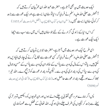
ایک حدیث میں یہ بھی آتا ہے۔ حضرت عبداللہ بن عمرؓ بیان کرتے ہیں کہ
آنحضرت صلی اللہ علیہ وسلم نے فرمایا کہ دنیا تو سامانِ زیست ہے اور نیک عورت سے بڑھ
کر کوئی سامانِ زیست نہیں۔
(سنن ابن ماجہ کتاب النکاح باب أفضل النساء حدیث نمبر1855)
کہ اس دنیا کے زندگی گزارنے کے لئے جو سامان ہیں اُس میں سے سب سے اچھا
ایک نیک عورت ہے۔
اسی طرح ایک اور حدیث میں آتا ہے، حضرت ابوہریرہؓ بیان کرتے ہیں کہ
آنحضرت صلی اللہ علیہ وسلم نے فرمایا کہ کسی عورت سے نکاح کرنے کی چار ہی بنیادیں ہو
سکتی ہیں۔ یا تو اس کے مال کی وجہ سے یا اُس کے خاندان کی وجہ سے یا اُس کے حسن و جمال
کی وجہ سے، یا اُس کی دینداری کی وجہ سے۔ لیکن تُو دیندار عورت کو ترجیح دے۔ اللہ تیرا
بھلا کرے اور تجھے دیندار عورت حاصل ہو۔
(بخاری کتاب النکاح باب الأکفاء فی الدین حدیث
نمبر5090)
پس اگر ہمارے مرد بھی تقویٰ پر چلنے والے ہوں اور ان خوبیوں کو دیکھیں تو ہر لڑکی
پہلے سے بڑھ کر نیکیوں کی طرف چلنے والی ہو گی۔ اللہ تعالیٰ کے فضل سے عموماً ہماری