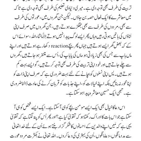
تربیت کی طرف بھی توجہ دی ہے۔ میری دنیاوی تعلیم کی طرف بھی توجہ دی ہے تا کہ
میں معاشرے کا ایک فعال حصہ بن جاؤں۔ لیکن جن گھروں میں، عورتوں کی طرف
سے بھی، مردوں کی طرف سے بھی جھگڑے ہوتے رہیں، جن گھروں میں صرف اپنی
اَناؤں کی باتیں ہوتی رہیں وہاں پھر ایسے لوگ پیدا نہیں ہوتے اِلاَّ ماشاء اللہ، سوائے اس
کے کہ بعض گھر ایسے ہوتے ہیں جہاں پھر بچے reaction دکھا رہے ہوتے ہیں اور اپنے
ماں باپ سے جس کی بھی زیادتی ہو، ماں کی یا باپ کی، اُس سے متنفر ہو جاتے ہیں، گھروں
سے چلے جاتے ہیں اور خود اپنی تربیت کی طرف بھی توجہ کرتے ہیں، گو ایسے بہت کم
ہوتے ہیں۔ پس اپنی نسلوں کو بچانے کے لئے بہت ضروری ہے کہ صرف اپنی ذات کو
اپنا محور نہ بنائیں بلکہ اپنے خیالات کو، اپنے جذبات کو قربان کرنے کی عادت ڈالنا ضروری
ہے۔ تبھی ایک حسین معاشرہ پیدا ہو سکتا ہے۔
اس دعا کا خیال بھی ایک ایسے مومن بچے کو ہی آ سکتا ہے۔ ایک ایسے شخص کو ہی آ
سکتا ہے جو اس بات کا ادراک رکھتا ہو کہ تقویٰ کیا ہے؟ اور پھر اُس کو پتہ لگتا ہے کہ تقویٰ
یہی ہے کہ مَیں اپنے والدین کے احسانوں کا شکر گزار بنتے ہوئے اُن کے لئے خدا تعالیٰ
سے مدد مانگوں، دعا مانگوں، اُن کی بہتری کی دعا کروں۔ اللہ تعالیٰ نے بکثرت مردو عورت