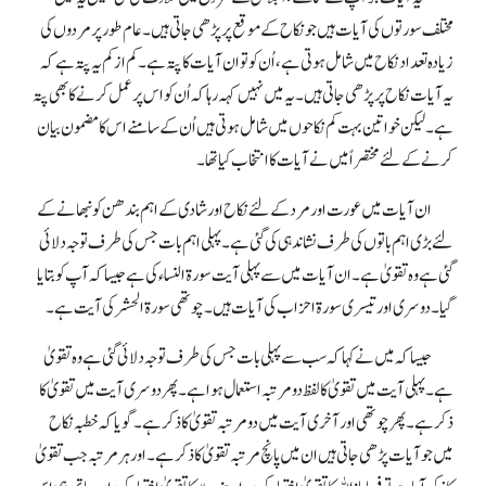
مختلف سورتوں کی آیات ہیں جو نکاح کے موقع پرپڑھی جاتی ہیں۔ عام طور پر مردوں کی
زیادہ تعداد نکاح میں شامل ہوتی ہے، اُن کو تو ان آیات کاپتہ ہے۔ کم از کم یہ پتہ ہے کہ
یہ آیات نکاح پرپڑھی جاتی ہیں۔ یہ میں نہیں کہہ رہا کہ اُن کو اس پر عمل کرنے کا بھی پتہ
ہے۔ لیکن خواتین بہت کم نکاحوں میں شامل ہوتی ہیں اُن کے سامنے اس کا مضمون بیان
کرنے کے لئے مختصرا ًمیں نے آیات کا انتخاب کیا تھا۔
ان آیات میں عورت اور مرد کے لئے نکاح اور شادی کے اہم بندھن کو نبھانے کے
لئے بڑی اہم باتوں کی طرف نشاندہی کی گئی ہے۔ پہلی اہم بات جس کی طرف توجہ دلائی
گئی ہے وہ تقویٰ ہے۔ ان آیات میں سے پہلی آیت سورۃ النساء کی ہے جیسا کہ آپ کو بتایا
گیا۔ دوسری اور تیسری سورۃ احزاب کی آیات ہیں۔ چوتھی سورۃ الحشر کی آیت ہے۔
جیسا کہ میں نے کہا کہ سب سے پہلی بات جس کی طرف توجہ دلائی گئی ہے وہ تقویٰ
ہے۔ پہلی آیت میں تقویٰ کا لفظ دو مرتبہ استعمال ہوا ہے۔ پھر دوسری آیت میں تقویٰ کا
ذکر ہے۔ پھر چوتھی اور آخری آیت میں دو مرتبہ تقویٰ کا ذکر ہے۔ گویا کہ خطبہ نکاح
میں جو آیات پڑھی جاتی ہیں ان میں پانچ مرتبہ تقویٰ کا ذکر ہے۔ اور ہر مرتبہ جب تقویٰ