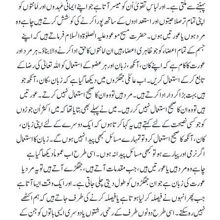
پہننے سے ملتی ہے۔ اور لباسِ تقویٰ اُن کو میسر آتاہے جو اپنے ایمانی عَہدوں اور اَمانتوں کو
اپنی تمام تر صلاحیتوں اور استعدادوں کے ساتھ پورا کرنے کی کوشش کرتے ہیں چاہے وہ
مرد ہوں یا عورتیں ہوں۔ حضرت مسیح موعود علیہ الصلوٰۃ والسلام فرماتے ہیں کہ اپنے
جسم کے تمام اعضاء کو جو ظاہری اعضاء ہیں ان امانتوں کا حق ادا کرنے والا بناؤ۔ ہر مرد اور
عورت کا کام ہے کہ اپنے کان، آنکھ، زبان اور ہر عضو کے استعمال کو اللہ تعالیٰ کی رضا کے
تابع کر کے استعمال کریں۔ اب عائلی جھگڑوں میں دیکھا گیا ہے کہ زبان، کان، آنکھ جو
ہیں بہت بڑا کردار ادا کرتے ہیں۔ مرد ہیں تو وہ ان کا صحیح استعمال نہیں کرتے۔ عورتیں
ہیں تو وہ ان کا صحیح استعمال نہیں کر رہیں۔ میں نے پہلے بھی بتایا تھا کہ میں اکثر اُن جوڑوں
کو جو کسی نصیحت کے لئے کہتے ہیں یہ کہا کرتا ہوں کہ ایک دوسرے کے لئے اپنی زبان،
کان، آنکھ کا صحیح استعمال کرو تو تمہارے مسائل کبھی پیدا نہیں ہوں گے۔ زبان کا استعمال
اگر نرمی اور پیار سے ہو تو کبھی مسائل پیدا نہ ہوں۔ اسی طرح اب عموماً دیکھا گیا ہے
چاہے وہ مرد ہیں یا عورتیں ہیں، جب مقدمات آتے ہیں، جھگڑے آتے ہیں تو یہ مرد یا
عورت کی زبان ہے جو ان جھگڑوں کو طول دیتی چلی جاتی ہے۔ اور ایک وقت ایسا آتا ہے
جب پھر انہوں نے فیصلہ کر لیا ہوتا ہے یا فیصلہ کرنے کی طرف جاتے ہیں کہ ہم اکٹھے
نہیں رہ سکتے۔ اسی طرح دونوں طرف کے رحمی رشتوں یا دوسری ایسی باتوں کو جن کے