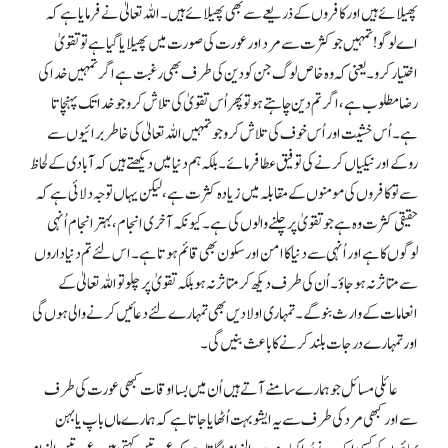
پھیلائے ہیں اور کافروں کے ذریعے سے بھی پھیلائے ہیں۔ اللہ تعالیٰ نے فرمایا ہے کہ
اے لوگو! تمہیں جو کثرت سے مرد اور عورت کی صورت میں پھیلایا گیا ہے تو تقویٰ
اختیار کرو۔ یعنی کہ وہ خاص لوگ جن کو دین کی طرف بھی رغبت ہے اگر تمہیں خدا کی
رضا مطلوب ہے، اگر تم دین چاہتے ہو تو پھر اُس تقویٰ کی تلاش کرو جو خدا تک پہنچاتا
ہے۔ اُس خشیت اور اُس خوف کی تلاش کرو جو تمہیں اللہ تعالیٰ کی خاطر برائیوں سے
روکے اور نیکیاں کرنے کی توفیق عطا فرمائے۔ بلکہ ہم دنیا میں دیکھتے ہیں کہ آبادی کے لحاظ
سے تو کافروں کی مومنوں کے مقابلہ میں زیادہ کثرت ہے، لیکن یہاں توجہ دلائی ہے کہ
حقیقی کثرت وہ ہے جو تقویٰ پر چلنے والوں کی ہے۔ کیونکہ آخری انجام، بہتر انجام اُنہی
لوگوں کا ہے اور اُنہی سے دنیا کا امن اور سکون بھی قائم ہوتا ہے۔ اس لئے تم دنیا داروں
سے متاثر نہ ہو جاؤ۔ اُن کی طرف دیکھ کر متاثر نہ ہو بلکہ تقویٰ پر چلو تو اللہ تعالیٰ کے
انعامات کے وارث بنو گے۔ تمہاری اولادیں بھی تمہارے لئے دعائیں کرنے والی ہوں گی
اور تمہارے درجات بلند کرنے کا باعث بنیں گی۔
عائلی مسائل جو ہمارے سامنے آتے ہیں اُن میں بسا اوقات کبھی عورت کی طرف
سے اور کبھی مرد کی طرف سے یہ ایشو بہت اُٹھایا جاتا ہے کہ ہمارے ماں باپ یا بہن