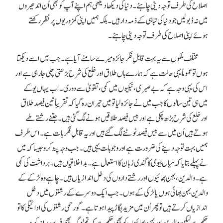
اصلاح کی طرف توجہ دینی چاہئے۔ دنیا کی دیکھا دیکھی ہم اپنے آپ کو بھی اُن اندھیروں
میں نہ ڈبو لیں جو دنیا کی تباہی کے ذمہ دار ہیں۔ بلکہ ہمیں اپنی کمزوریوں پر نظر رکھتے
ہوئے اپنی اصلاح کی طرف توجہ دینی چاہئے۔
مختلف ملکوں سے یہ بہت قابلِ فکر جائزہ میرے سامنے آیا ہے۔ جب میں اسے دیکھتا
ہوں تو عموماً یہی حالت ہے کہ ہمارے ہاں طلاق اور خلع کی شرح بڑھتی چلی جا رہی ہے اور
اس کی یہی وجہ ہے کہ بے صبر ی، نیکیوں میں کمی، تقویٰ سے دوری۔ اب یہاں یوکے
میں ہی تین سالوں کا جب میں نے جائزہ لیا تو میں حیران رہ گیا کہ تقریباً تین فیصد طلاق
اور خلع کی شرح بڑھ چکی ہے اور بیس فیصد طلاقیں ہونے لگ گئی ہیں۔ جتنے رشتے طے
ہوتے ہیں اُن میں سے بیس فیصد ٹوٹنے لگ گئے ہیں اور یہ قابلِ فکر بات ہے۔ اس طرف
ہمیں بہت توجہ دینے کی ضرورت ہے اور وجوہات یہی ہیں۔ جب وجہ پتہ کرو جیسا کہ میں
نے پہلے بتایا کہ میاں بیوی کا گندی زبان کا استعمال ہے۔ بداخلاقیاں ہیں۔ برداشت کی کمی
ہے۔ والدین، بہن بھائیوں اور رشتے داروں کی دخل اندازیاں ہیں۔ چاہے وہ لڑکے کے
والدین بہن بھائی ہوں یا لڑکی کے ہوں۔ جب ایک دوسرے کے رشتوں میں دخل
اندازیاں کرتے ہیں تو پھر اُن میں مزید بگاڑ پیدا ہوتا ہے۔ گو رحمی رشتوں کی ادائیگی کا تو