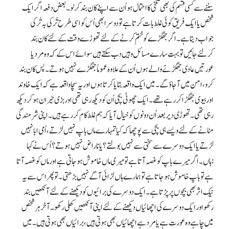
سننے سے کسی قسم کی بھی تلخی کا احتمال ہو اُن سے اپنے کان بند کر لو۔ بعض دفعہ اگر ایک
شخص یا ایک فریق کوئی غلط بات کرتا ہے تو دوسرا بھی اُس کو اسی طرح تُرکی بہ تُرکی
جواب دیتا ہے۔ اگر جھگڑے کو ختم کرنے کے لئے تھوڑے وقت کے لئے کان بند
کرلئے جائیں تو بہت سارے مسائل وہیں دب سکتے ہیں سوائے اس کے کہ وہ مرد یا
عورتیں عادی جھگڑنے والے ہوں اُن کے علاوہ عموماً جھگڑے نہیں ہوتے۔ پس کان بند
کرو، امن میں آ جاؤ گے۔ میں ایک واقعہ بتایا کرتا ہوں اور یہ سچا واقعہ ہے کہ ایک خاوند
اور بیوی جھگڑا کر رہے تھے۔ ایک چھوٹی بچی اُن کو دیکھ رہی تھی اور بڑی حیران ہو کر دیکھ
رہی تھی۔ تھوڑی دیر بعد اُن دونوں کو خیال آیا کہ ہم غلط کام کر رہے ہیں۔ اپنی شرمندگی
مٹانے کے لئے ویسے ہی بچی سے پوچھا کہ کیا تمہارے ماں باپ نہیں لڑتے، اُمی ابا نہیں
لڑتے یا ایک دوسرے سے سختی سے نہیں بولتے؟ یا ناراض نہیں ہوتے؟ اُس نے کہا
:ہاں۔ اگر میرے باپ کو غصہ آتا ہے تو میری ماں خاموش ہو جاتی ہے اور ماں کو غصہ آتا
ہے تو باپ خاموش ہو جاتاہے تو ہمارے ہاں لڑائی آگے نہیں بڑھتی۔ تو پھر اس سے یہ
نیک اثر بھی بچوں پر پڑتاہے۔ ایک دوسرے کی برائیوں کو دیکھنے کے لئے آنکھیں بند
رکھو اور ایک دوسرے کی اچھائیاں دیکھنے کے لئے اپنی آنکھیں کھلی رکھو۔ آخر ہر شخص
میں چاہے وہ عورت ہے یا مرد ہے اچھائیاں بھی ہوتی ہیں، برائیاں بھی ہوتی ہیں۔ میں