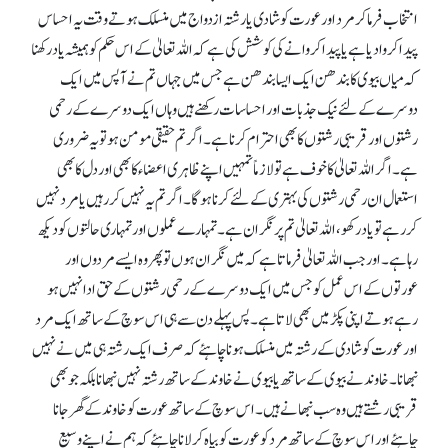
انتخاب فرما کر مرد اور عورت کو شادی یا رشتہ ازدواج میں منسلک ہوتے وقت یہ احساس
پیدا کروا دیا ہے یا پیدا کروانے کی کوشش کی ہے کہ اللہ تعالیٰ کے اس حکم کو ہمیشہ یاد رکھنا
کہ میاں بیوی کا بندھن ایک ایسا بندھن ہے جس میں جہاں تم نے آپس میں ایک
دوسرے کے لئے نیک جذبات اور احساسات رکھنے ہیں وہاں ایک دوسرے کے رحمی
رشتوں اور قریبی رشتوں کا بھی احترام کرنا ہے۔ اگر تم حقیقی مومن ہو تو یہ ضروری
ہے۔ اگر اللہ تعالیٰ کا خوف ہے تو لازماً تمہیں اپنے ظاہری اعضاء کا بھی اور دل کا بھی
استعمال ان رحمی رشتوں کی بہتری کے لئے کرنا ہو گا۔ اگر تم یہ نہیں کر رہیں یا مرد نہیں
کر رہے تو یاد رکھو، اللہ تعالیٰ تم پر نگران ہے۔ تمہارے عملوں اور تمہاری حالتوں کو دیکھ
رہا ہے۔ اور جب اللہ تعالیٰ فرماتا ہے کہ میں نگران ہوں تو پھر وہ ایسے مردوں اور
عورتوں کے اس عمل کو جس میں ایک دوسرے کے رحمی رشتوں کے حق ادا نہیں ہو
رہے ہوتے اپنی پکڑ میں بھی لاتا ہے۔ پس پہلے دن سے ہی اس سوچ کے ساتھ ایک مرد
اور عورت کو شادی کے رشتہ میں منسلک ہونا چاہئے کہ صرف ایک رشتہ ہی میں نے نہیں
نبھانا۔ خاوند نے بیوی کے ساتھ یا بیوی نے خاوندکے ساتھ رشتہ نہیں نبھانا بلکہ جو بھی
قریبی رشتے ہیں وہ سب نبھانے ہیں۔ اس سوچ کے ساتھ عورت کو خاوند کے گھر جانا
چاہئے اور اس سوچ کے ساتھ مرد کو عورت کو بیاہ کر لانا چاہئے کہ ہم نے اپنے وسیع