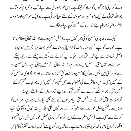
دے کر اپنی زندگیوں کو برباد کر لیتا ہے۔ اس خوبصورتی سے اپنے آپ کو محروم کر لیتا ہے
جو اللہ تعالیٰ نے ایک مومن اور مومنہ کے لئے مہیا فرمائی ہے۔ جو ایک مومن اور مومنہ
کا طرّہ امتیاز ہونا چاہئے جو اس کے حسن کو چار چاند لگا دے۔
کپڑے یا ظاہری حسن کوئی چیز نہیں ہے۔ اصل حسن وہ ہے جو اللہ تعالیٰ عطا فرماتا
ہے۔ عورت کو اپنے حسن اور زینت کا بڑا خیال رہتا ہے لیکن بہت سی ایسی ہیں جو اپنی
اصل زینت سے بے خبر رہتی ہیں۔ میک اَپ کرنے سے، کپڑے پہننے سے، زیور پہننے
سے زینت نہیں ملتی۔ اصل زینت وہ ہے جو اللہ تعالیٰ نے ہمیں بتائی ہے۔ اُس حسن سے
بے خبر رہتی ہیں جس سے اُن کا حسن و زینت کئی گنا بڑھ جاتا ہے اور جو آزادی حاصل کر
کے نہیں ملتی۔ اس معاشرے کی فضولیات میں گم ہو کر نہیں ملتی۔ جو حجاب ختم کر کے
نہیں ملتی۔ جو سر ننگے کرنے سے نہیں ملتی۔ جو اپنے خاوندوں کے سامنے دنیاوی
خواہشات پیش کرنے سے نہیں ملتی۔ یا مردوں کے لئے بھی ایک زینت ہے، مردوں کو
وہ زینت، فیشن ایبل عورت سے رشتہ کرنے سے نہیں ملتی، بلکہ یہ اللہ تعالیٰ کا تقویٰ اختیار
کرنے سے ملتی ہے۔ آجکل مغرب کے زیرِ اثر ہو کر ہماری بعض عورتیں بھی اس قسم کا
اظہار کر دیتی ہیں کہ شاید یہی زینت ہے۔ ہمیشہ یاد رکھنا چاہئے کہ یہ زینت تقویٰ کا لباس