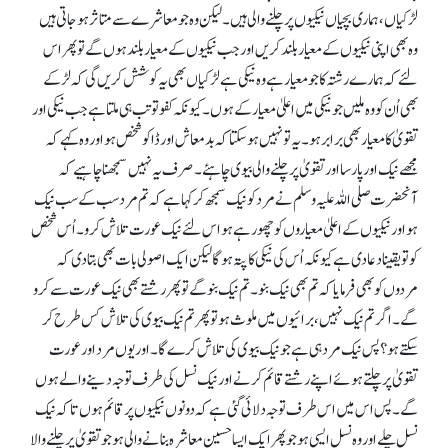
لڑکیاں، ہماری بچیاں نیکیوں پر چلنے والی ہیں۔ لیکن وہ جو معاشرے سے متاثر ہوجاتی ہیں
وہ بھی اپنی نیکیوں کے معیار بلند کریں اور جب نیکیوں کے معیار بلند ہوں گے تو پھر اس
لئے کہ ہمارے رشتہ کا جو معیار ہے وہ نیکی ہے لڑکیاں بھی یہ کوشش کریں گی کہ لڑکے
بھی اُن کو وہ ملیں جو نیکی میں اعلیٰ معیار کے ہوں۔ کیونکہ کفو تو تب ہی ملتا ہے جب نیکی اور
تقویٰ کا معیار بھی برابر ہو۔ یہ تو نہیں ہو سکتا کہ بدمعاش اور ڈاکو شخص ہو اور وہ کہے کہ
مجھے نیک اور پارسا اور تقویٰ پر چلنے والی بیوی چاہئے۔ صرف یہ نہیں سمجھنا چاہیے کہ
آنحضرت صلی اللہ علیہ وسلم نے مرد کو نیک سمجھ کر کہا ہے کہ تم مرد سب کے سب نیک
ہو اور نیکیوں کے اعلیٰ معیاروں کو چھو رہے ہو اس لئے نیک عورت تلاش کرو۔ اُس شخص
کو تو یقینا دعا دی ہے کیونکہ اُس کی نیکی کا پتہ ہو گا لیکن ایک اصولی بات بھی بتا دی کہ
مردوں کو بھی فرمایا کہ تم بھی نیک بنو۔ تم نیک بنو گے تو پھر رشتے بھی نیک عورت سے کرو
گے۔ اگر تم نیک نہیں، برائیوں میں ملوث ہو تو پھرتم نیک بیوی کی تلاش کس طرح کر
سکتے ہو؟ پس نیک مرد ہی ہے جو نیک بیوی کی تلاش کرے گا۔ اور یوں مرد اور عورت
تقویٰ پر چلتے ہوئے اپنے رشتے قائم کرنے اور نیک نسل کی طرف توجہ دینے والے ہوں
گے۔ پس اس میں اس طرف توجہ دلائی گئی ہے کہ دونوں نیکیوں پر قائم ہوں تاکہ نیک
نسل چلے اور وہ نسل ایسی ہو جوپھر ایک ایسا حسین معاشرہ بنانے والی ہو جو تقویٰ پر چلنے والا