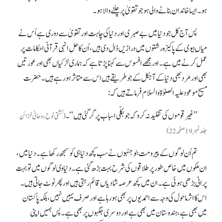
ہو۔ ایسا خاندان بنانے والی ہو جو تقویٰ پر چلنے والا ہو۔
پس آج کل جو دنیا میں بے صبری اور دنیا کی چاہت اور تقویٰ سے دوری ہے اُس نے
میاں بیوی کے پاکیزہ رشتوں میں دراڑیں ڈال دی ہیں، اُن کا حل انہی قرآنی احکامات پر
عمل کرنے میں ہے۔ اور مجھے افسوس سے کہنا پڑتا ہے کہ ہماری لڑکیاں بھی اور عورتیں
بھی اور مَرد بھی دنیا کے آجکل کے جو طریقے ہیں اس سے متاثر ہو رہے ہیں۔ حضرت
مسیح موعود علیہ الصلوٰۃ والسلام فرماتے ہیں کہ :
’’ غیر قوموں کی تقلید نہ کرو کہ جو بکلّی اسباب پر گر گئی ہیں ‘‘۔
(کشتی نوح روحانی خزائن
جلد نمبر19صفحہ22)
تم اُن لوگوں کے پیرو مت بنوجنہوں نے سب کچھ دنیا ہی کو سمجھ رکھا ہے۔ دنیا میں،
ان ملکوں میں خاص طور پر طلاقوں کی شرح بہت بڑھ گئی ہے۔ دنیاوی لوگوں میں تو بہت
پرانی بڑھی ہوئی ہے۔ ان میں کچھ عرصہ شادیاں قائم رہتی ہیں اور پھر ٹوٹ جاتی ہیں۔
اس کا اثر ماحول کی وجہ سے احمدیوں پر بھی ہو رہا ہے اور صرف یہیں نہیں، بلکہ پاکستان
میں بھی ہے، ہندوستان میں بھی ہے اور دوسری جگہوں پر بھی ہے۔ پس ہمیں اپنی