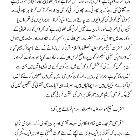
پس اگر خدا کو پانا ہے، اُس کی رضا کو حاصل کرنا ہے تو پھر تقویٰ پر چلنا انتہائی ضروری ہے
اور تقویٰ یہی ہے کہ ہر چھوٹی سے چھوٹی برائی کو بھی بیزار ہو کر ترک کرنا، ہر چھوٹی سے
چھوٹی نیکی کو دل کی گہرائیوں سے چاہتے ہوئے اختیار کرنا۔ اور برائیوں کی تعریف یا
نیکیوں کی تعریف خود انسان نے نہیں کرنی بلکہ تقویٰ یہ ہے کہ پھر اُس کو اللہ تعالیٰ کے
احکامات میں تلاش کرو۔ آنحضرت صلی اللہ علیہ وسلم کے ارشادات اور سنّت میں تلاش
کرو۔ حضرت مسیح موعود علیہ الصلوٰۃ والسلام جن کو اس زمانے کے لئے امام بنا کر بھیجا گیا تا
کہ اسلام کی حقیقی تعلیم لوگوں پر واضح کریں اُن کے ارشادات کو پڑھو اور نوٹ کرو اور
اُن پر عمل کرنے کی کوشش کرو کہ اُن میں سے کون کون سی ایسی باتیں ہیں جن سے
ہمیں روکا گیا ہے، جو برائیاں ہیں۔ اور کون کون سی ایسی باتیں ہیں جنہیں کرنے کا ہمیں
کہا گیا ہے جو نیکیاں ہیں اور اچھائیاں ہیں۔ صرف ان آیات میں تقویٰ کی تلقین نہیں کی
گئی بلکہ قرآنِ کریم میں بیشمار جگہ پر اس کی تلقین فرمائی گئی ہے۔
حضرت مسیح موعود علیہ الصلوٰۃ والسلام فرماتے ہیں کہ :
’’قرآن شریف میں تمام احکام کی نسبت تقویٰ اور پرہیزگاری کے لئے بڑی تاکید
ہے۔ وجہ یہ کہ تقویٰ ہر ایک بدی سے بچنے کے لئے قوت بخشتی ہے اور ہر ایک نیکی کی