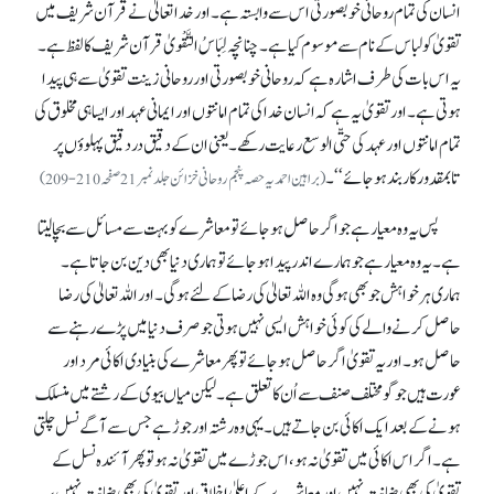
انسان کی تمام روحانی خوبصورتی اس سے وابستہ ہے۔ اور خداتعالیٰ نے قرآن شریف میں
تقویٰ کو لباس کے نام سے موسوم کیا ہے۔ چنانچہ لِبَاسُ التَّقْویٰ قرآن شریف کالفظ ہے۔
یہ اس بات کی طرف اشارہ ہے کہ روحانی خوبصورتی اور روحانی زینت تقویٰ سے ہی پیدا
ہوتی ہے۔ اور تقویٰ یہ ہے کہ انسان خدا کی تمام امانتوں اور ایمانی عہد اور ایسا ہی مخلوق کی
تمام امانتوں اور عہد کی حتّی الوسع رعایت رکھے۔ یعنی ان کے دقیق در دقیق پہلوؤں پر
تابمقدور کاربند ہوجائے‘‘۔
(براہین احمدیہ حصہ پنجم روحانی خزائن جلد نمبر 21 صفحہ 210-209)
پس یہ وہ معیار ہے جو اگر حاصل ہو جائے تو معاشرے کو بہت سے مسائل سے بچا لیتا
ہے۔ یہ وہ معیار ہے جو ہمارے اندر پیدا ہو جائے تو ہماری دنیا بھی دین بن جاتا ہے۔
ہماری ہر خواہش جو بھی ہو گی وہ اللہ تعالیٰ کی رضا کے لئے ہو گی۔ اور اللہ تعالیٰ کی رضا
حاصل کرنے والے کی کوئی خواہش ایسی نہیں ہوتی جو صرف دنیا میں پڑے رہنے سے
حاصل ہو۔ اور یہ تقویٰ اگر حاصل ہو جائے تو پھر معاشرے کی بنیادی اکائی مرد اور
عورت ہیں جو گو مختلف صنف سے اُن کا تعلق ہے۔ لیکن میاں بیوی کے رشتے میں منسلک
ہونے کے بعد ایک اکائی بن جاتے ہیں۔ یہی وہ رشتہ اور جوڑ ہے جس سے آگے نسل چلتی
ہے۔ اگر اس اکائی میں تقویٰ نہ ہو، اس جوڑے میں تقویٰ نہ ہو تو پھر آئندہ نسل کے