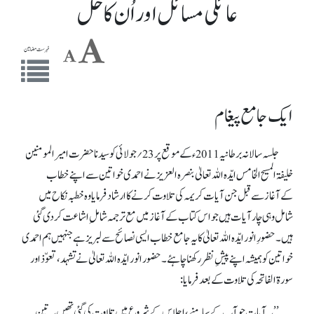
عائلی مسائل اور اُن کا حل
فہرست مضامین
ایک جامع پیغام
جلسہ سالانہ برطانیہ 2011ء کے موقع پر 23؍جولائی کو سیدنا حضرت امیرالمومنین
خلیفۃ المسیح الخامس ایّدہ اللہ تعالیٰ بنصرہ العزیز نے احمدی خواتین سے اپنےخطاب
کےآغازسے قبل جن آیات کریمہ کی تلاوت کرنے کا ارشاد فرمایا وہ خطبہ نکا ح میں
شامل وہی چار آیات ہیں جو اس کتاب کے آغاز میں مع ترجمہ شاملِ اشاعت کردی گئی
ہیں۔ حضورِ انور ایّدہ اللہ تعالیٰ کا یہ جامع خطاب ایسی نصائح سے لبریز ہے جنہیں ہم احمدی
خواتین کو ہمیشہ اپنے پیشِ نظر رکھنا چاہئے۔ حضور انور ایّدہ اللہ تعالیٰ نے تشہد، تعوّذ اور
سورۃالفاتحہ کی تلاوت کے بعد فرمایا:
’’یہ آیات جو آپ کے سامنے، اجلاس کے شروع میں تلاوت کی گئی تھیں یہ تین