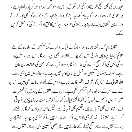
عہدوں کی بھی صحیح طرح ادائیگی کر سکو گے۔ پس ہر مومن اور مومنہ کو یاد رکھنا چاہئے،
ہر احمدی عورت اور مرد کو یہ یاد رکھنا چاہئے کہ وہ اپنے عہد کے دعوے کو تبھی پورا کرنے
والے بن سکتے ہیں جب اپنے ہر رشتے کی جو بنیاد ہے اُس کا حق ادا کرنے کی کوشش کریں
گے۔
شادی کا پاک رشتہ جہاں خدا تعالیٰ نے ایک دوسرے کی تسکین کے سامان کے لئے
قائم فرمایا ہے وہاں انسانی نسل کے چلانے کا ذریعہ بھی ہے۔ اور پھر اس سے وہ نسل پیدا
ہو گی جس کی اگر صحیح تربیت کی جائے توپھر وہ معاشرے کے امن کی ضمانت بن جاتی
ہے۔ صرف جسمانی تسکین اور نسل چلانا ہی کام نہیں ہے۔ یہ تو جانوروں میں بھی ہے۔
اللہ تعالیٰ نے انسان کو اشرف المخلوقات بنایا ہے تو اس کے کچھ لوازمات بھی ہیں۔ انسان
کے لئے اس کے ساتھ ذہنی تسکین بھی ہے۔ اس لئے رشتوں کے بارہ میں آنحضرت
صلی اللہ علیہ وسلم نے فرمایا کہ کفو کا بھی خیال رکھو اور کفو میں بہت ساری چیزیں آجاتی
ہیں۔ خاندان بھی آ جاتے ہیں، تعلیم بھی آ جاتی ہے۔ لیکن اس کو بہانہ بنا کر پھر رشتے نہ
کرنے یا رشتے توڑنے کے بھی جواز پیدا کر لئے جاتے ہیں۔ اگر تقویٰ پر چلا جائے تو پھر یہ
بہانے نہیں بنتے۔ پھر صحیح فیصلے کئے جاتے ہیں۔ پھر علمی تسکین بھی ہے جو رشتوں سے