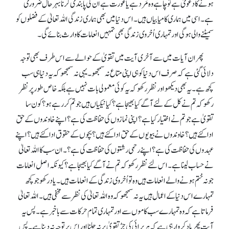
ہونے کا دعویٰ ہے تو چاہے وہ مَرد ہے یا عورت ہے ان کی پابندی کرنا بہرحال ضروری
ہے۔ اسی میں ہماری کامیابیاں ہیں۔ اس دنیا میں بھی ہماری زندگی اللہ تعالیٰ کے فضلوں کو
سمیٹنے والی ہو گی اور تمہاری اُخروی زندگی بھی تمہیں انعامات کا وارث بنائے گی۔
پھر ان آیات میں سے آخری آیت میں تقویٰ کے حوالے سے اس طرف بھی توجہ
دلائی گئی ہے کہ صرف اس دنیا کو ہی اپنی متاع نہ سمجھو۔ یہی نہ سمجھو کہ یہ دنیا ہی سب
کچھ ہے۔ یہ بھی دیکھو اور نظر رکھو کہ یہ کوئی معمولی بات نہیں ہے بلکہ خاص طور پر نظر
رکھو کہ تم نے کل کے لئے آگے کیابھیجا ہے؟ کیا نیکیاں ہیں جو تم کر رہے ہو؟ کون سا
تقویٰ ہے جو تم نے اختیار کیا ہے؟ اپنی نمازوں کی حفاظت کی ہے؟ اپنے خاوندوں کے حق
ادا کئے ہیں ؟ خاوندوں نے بیویوں کے حق ادا کئے ہیں ؟ بچوں کے حقوق ادا کئے ہیں ؟ اپنے
عہدوں کی حفاظت کی ہے؟ اپنے رحمی رشتوں کی حفاظت کی ہے؟۔ ان سب کا اللہ تعالیٰ
نے حساب لینا ہے۔ اس لئے نظر رکھو کہ تم نے آگے کیا بھیجا ہے؟ کیونکہ اصل انعامات
جو نہ ختم ہونے والے انعامات ہیں وہ تو اُخروی زندگی کے انعامات ہیں۔ یاد رکھو جو کچھ
تمہارے اس دنیا کے اعمال ہیں یہ نہ سمجھو کہ وہ اللہ تعالیٰ کی نظر سے مخفی ہیں۔ اللہ تعالیٰ
فرماتا ہے کہ وہ تمہارے سب کاموں سے اور تمہاری تمام حرکات سے باخبر ہے۔ پس یہ
آیت پھر یاد کروا رہی ہے کہ ہر برائی کی جڑ تقویٰ پر نہ چلنا اور اس پر توجہ نہ دیناہے۔ پس