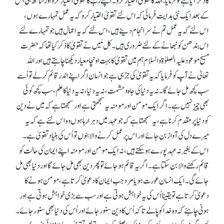
کا ذکر آیا ہے تو فرمایا: اللہ کا تقویٰ اختیار کرو۔ اپنے ربّ کا تقویٰ اختیار کرو اور ساتھ ہی اس
کے بعد ایک نئی ہدایت فرمائی کہ اس لئے تقویٰ اختیار کرو کہ یہ عمل تمہارے ہوں،
اس لئے کہ یہ عمل تم نے سرانجام دینے ہیں، اس لئے کہ یہ اعمال ہیں جو تمہارے لئے
اس بندھن کو نبھانے کے لئے ضروری ہیں۔ کل مَیں نے تقویٰ کا ذکر کیا تھا کہ حضرت
مسیح موعود علیہ الصلوٰۃ والسلام ہم میں تقویٰ کا بہت اونچا معیار دیکھنا چاہتے ہیں اور اللہ
تعالیٰ نے آپ کو فرمایا کہ یہ تقویٰ کی جڑ ہی ہے جو انسان اگر اپنے اندر قائم کر لے تو اُسے
سب کچھ مل جائے گا۔ نہ یہ دنیا کی جاہ و حشمت، نہ یہ دنیا، نہ یہ دنیا کا علم، سب کچھ کوئی
بھی چیز نہیں ہے۔ اگر ایک مومن اور مومنہ یہ سمجھتی ہے اور سمجھتا ہے کہ میں نے دین
کو دنیا پر مقدم کرنا ہے، یہ سمجھتا ہے کہ جو عہد میں دہرا رہا ہوں وہ اس لئے ہے کہ یہ
میرے دل کی آواز بن جائے اور اس پر عمل کرنے والا بنوں تو اُس کی بنیاد تقویٰ ہے۔
اس کے بغیر نہ عہد پورے ہو سکتے ہیں، نہ ایک مومن اور مومنہ اپنے ایمان کی حالت کو
قائم رکھنے والا بن سکتا ہے۔ اگر یہ قائم ہو جائے تو پھر دین بھی مل جائے گا اور دنیا بھی مل
جائے گی۔ ایک انسان عورت ہو یا مرد جب ایمان کا دعویٰ کرتا ہے، مومن ہونے کا
دعویٰ کرتا ہے تو یقینا اُس کی یہ خواہش ہوتی ہے اور سب سے بڑی خواہش ہوتی ہے اور
ہونی چاہئے کہ وہ خدا کو پا لے تا کہ اُس کا دین سنور جائے اور اُس کی دنیا بھی سنور جائے۔