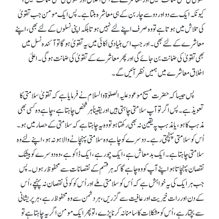
تقویٰ کی بھی ضمانت نہیں اور معاشرے کے اعلیٰ اخلاق اور تقویٰ کی بھی ضمانت نہیں،
کیونکہ ایک سے دو اور دو سے چار بن کے ہی معاشرہ بنتا ہے۔ پس ایک مومن جب تقویٰ
کی تلاش میں ہوتا ہے تو وہ صرف اپنے لئے نہیں ہوتا بلکہ اپنی نسلوں کے لئے بھی، اپنے
معاشرے کے لئے بھی۔ اور جب اس بنیادی اکائی میں یہ تقویٰ ہوگا تو آئندہ نسل میں
بھی تقویٰ کی ضمانت بن جائے گی اور پھر معاشرے کے تقویٰ کی ضمانت ہو گی۔ اعلیٰ
اخلاق معاشرے میں ہمیں نظرآئیں گے۔
پس جیسا کہ حضرت مسیح موعود علیہ الصلوٰۃ والسلام نے فرمایا ہے کہ تقویٰ سلامتی کا
تعویذ ہے۔ پس اگر تو آپ سلامتی چاہتی ہیں اور یقینا ًہر شخص چاہتا ہے، چاہے وہ کسی بھی
مذہب کا ہو، یامذہب پہ یقین نہ بھی رکھتا ہو تو وہ یہ چاہتا ہے کہ سلامتی کے حصار میں ہو۔
اُس کو سلامتی پہنچتی رہے۔ دوسرے کو چاہے وہ سلامتی پہنچانے والا ہو نہ ہو، اپنے لئے وہ
سلامتی چاہتا ہے۔ ایک بدمعاش ہے، ایک چور ہے، ایک ڈاکو ہے، وہ دوسرے کو بیشک
نقصان پہنچاتاہو اپنے آپ کو وہ چاہے گا کہ ہر قسم کے نقصانات سے محفوظ رہوں۔ پس
جب ہر ایک کی یہ خواہش ہے کہ اُس کو سلامتی ملے اور اُس کو کوئی نقصان نہ پہنچے، اُس
کے دن اور رات خیریت اور عافیت سے گزریں، ہر دشمن سے وہ محفوظ رہے، ہر پریشانی
سے بچتا رہے، اُس کومشکلات کا سامنا نہ کرنا پڑے، تو پھر ایک مومن اگر یہ چاہتا ہے تو