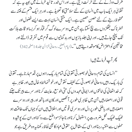
طرف دوڑنے کے لئے حرکت دیتی ہے۔ اور اس قدرتاکید فرمانے میں بھید یہ ہے کہ
تقویٰ ہر ایک باب میں انسان کے لئے سلامتی کا تعویذ ہے۔ اور ہر ایک قسم کے فتنہ سے
محفوظ رہنے کے لئے حصنِ حصین ہے۔ ایک متقی انسان بہت سے ایسے فضول اور
خطرناک جھگڑوں سے بچ سکتا ہے جن میں دوسرے لوگ گرفتار ہو کر بسااوقات ہلاکت
تک پہنچ جاتے ہیں۔ اور اپنی جلدبازیوں اور بدگمانیوں سے قوم میں تفرقہ ڈالتے اور
مخالفین کو اعتراض کا موقعہ دیتے ہیں ‘‘۔
(ایام الصلح۔ روحانی خزائن جلد 14صفحہ 342)
پھر آپ فرماتے ہیں :
’’ انسان کی تمام روحانی خوبصورتی تقویٰ کی تمام باریک راہوں پر قدم مارنا ہے۔ تقویٰ
کی باریک راہیں روحانی خوبصورتی کے لطیف نقوش اور خوشنما خط و خال ہیں اور ظاہر ہے
کہ خداتعالیٰ کی امانتوں اور ایمانی عہدوں کی حتی الوسع رعایت کرنا اور سر سے پیر تک جتنے
قویٰ اور اعضاء ہیں جن میں ظاہری طور پر آنکھیں اور کان اور ہاتھ اور پیر اور دوسرے
اعضاء ہیں اور باطنی طور پر دل اور دوسری قوتیں اور اخلاق ہیں ان کو جہاں تک طاقت ہو
ٹھیک ٹھیک محلِ ضرورت پر استعمال کرنا اور ناجائز مواضع سے روکنا اور ان کے پوشیدہ
حملوں سے متنبہ رہنا اور اسی کے مقابل پر حقوق عباد کا بھی لحاظ رکھنا یہ وہ طریق ہے جو