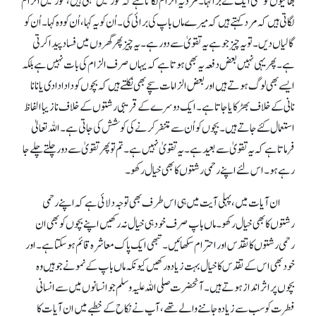
بھائیوں کو کسی ایک نے بُرا کہا۔ مرد یہ الزام لگاتا ہے کہ عورتیں کہتی ہیں، عورتیں الزام
لگاتی ہیں کہ مرد کہتے ہیں کہ میرے ماں باپ کی برائی کی۔ اُن کو یہ کہا، اُن کو وہ کہا۔ اُن کو
گالیاں دیں۔ تو یہ چیز جو ہے یہ تقویٰ سے دور ہے۔ یہ چیز پھر گھروں میں فساد پیدا کرتی
ہے۔ پھر یہی نہیں بعض دفعہ یہ بھی ہوتا ہے کہ یہاں صرف الزام کی بات نہیں ہے بلکہ
ایسے بھی لوگ ہوتے ہیں اور بعض الزامات سچے بھی نکلتے ہیں کہ بچوں کو دادا دادی یا نانا
نانی کے خلاف بھڑکایا جاتا ہے۔ ایک دوسرے کے قریبی رشتوں کے خلاف نازیبا الفاظ
استعمال کئے جاتے ہیں۔ بچوں کو اُن سے متنفر کرنے کی کوشش کی جاتی ہے۔ اللہ تعالیٰ
فرماتا ہے کہ یہ تقویٰ سے بعید ہے۔ یہ تقویٰ نہیں ہے۔ تم تو پھر تقویٰ سے دور چلتے چلے جا
رہے ہو۔ اس لئے اپنے رحمی رشتوں کا بھی خیال رکھو۔
ان آیات میں، پہلی آیت میں ہی اس طرف بھی توجہ دلائی ہے کہ اپنے رحمی
رشتوں کا بھی خیال رکھو۔ ماں باپ صرف خود ہی خیال نہ رکھیں اپنے بچوں کو بھی ان
رحمی رشتوں کا تقدس اور احترام سکھائیں۔ تبھی ایک پاک معاشرہ قائم ہو سکتا ہے۔ اور
خود بھی اس کے تقدس کا خیال بہت زیادہ رکھیں کیونکہ ماں باپ کے نمونے جو ہیں وہ
بچوں پر اثر انداز ہوتے ہیں۔ آنحضرت صلی اللہ علیہ وسلم جو انسانوں میں سے انسانی
فطرت کو سب سے زیادہ جاننے والے تھے، آپ نے نکاح کے خطبے میں ان آیات کا