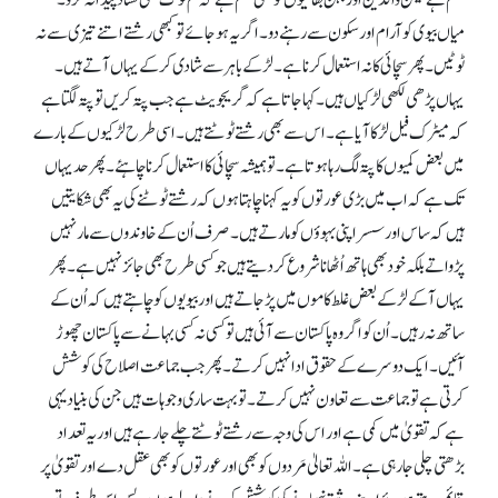
حکم ہے لیکن والدین اور بہن بھائیوں کو بھی حکم ہے کہ تم لوگ بھی فساد پیدا نہ کرو۔
میاں بیوی کو آرام اور سکون سے رہنے دو۔ اگر یہ ہو جائے تو کبھی رشتے اتنے تیزی سے نہ
ٹوٹیں۔ پھر سچائی کا نہ استعمال کرنا ہے۔ لڑکے باہر سے شادی کر کے یہاں آتے ہیں۔
یہاں پڑھی لکھی لڑکیاں ہیں۔ کہا جاتا ہے کہ گریجویٹ ہے جب پتہ کریں تو پتہ لگتا ہے
کہ میٹرک فیل لڑکا آیا ہے۔ اس سے بھی رشتے ٹوٹتے ہیں۔ اسی طرح لڑکیوں کے بارے
میں بعض کمیوں کا پتہ لگ رہا ہوتا ہے۔ تو ہمیشہ سچائی کا استعمال کرنا چاہئے۔ پھر حد یہاں
تک ہے کہ اب میں بڑی عورتوں کو یہ کہنا چاہتا ہوں کہ رشتے ٹوٹنے کی یہ بھی شکایتیں
ہیں کہ ساس اور سسر اپنی بہوؤں کو مارتے ہیں۔ صرف اُن کے خاوندوں سے مار نہیں
پڑواتے بلکہ خود بھی ہاتھ اُٹھانا شروع کر دیتے ہیں جو کسی طرح بھی جائز نہیں ہے۔ پھر
یہاں آ کے لڑکے بعض غلط کاموں میں پڑ جاتے ہیں اور بیویوں کو چاہتے ہیں کہ اُن کے
ساتھ نہ رہیں۔ اُن کو اگر وہ پاکستان سے آئی ہیں تو کسی نہ کسی بہانے سے پاکستان چھوڑ
آئیں۔ ایک دوسرے کے حقوق ادا نہیں کرتے۔ پھر جب جماعت اصلاح کی کوشش
کرتی ہے تو جماعت سے تعاون نہیں کرتے۔ تو بہت ساری وجوہات ہیں جن کی بنیاد یہی
ہے کہ تقویٰ میں کمی ہے اور اس کی وجہ سے رشتے ٹوٹتے چلے جا رہے ہیں اور یہ تعداد
بڑھتی چلی جا رہی ہے۔ اللہ تعالیٰ مَردوں کو بھی اور عورتوں کو بھی عقل دے اور تقویٰ پر