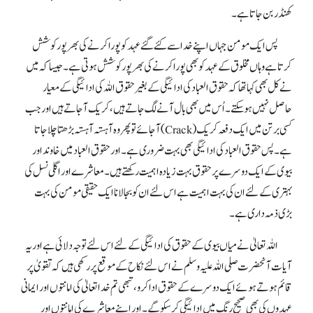
کھنڈر بن جاتا ہے۔
پس ایک مومن جہاں اپنے خدا سے کئے گئے عہد کو پورا کرنے کی بھرپور کوشش
کرتا ہے وہاں مخلوق کے عہد کو بھی پورا کرنے کی بھرپور کوشش ہوتی ہے۔ جیسا کہ میں
نے کل بھی کہا تھا کہ حقوق العباد کی ادائیگی کے بغیر حقوق اللہ کی ادائیگی کے معیار
حاصل نہیں ہو سکتے۔ اُس میں بھی بال آنے لگ جاتے ہیں، کریک آ جاتے ہیں اور جب
کسی برتن میں ایک دفعہ کریک(Crack) آ جائے تو پھر وہ آہستہ آہستہ بڑھتا چلا جاتا
ہے۔ پس حقوق العباد کی ادائیگی بھی بہت ضروری ہے۔ اور حقوق العبادمیں خاوند اور
بیوی کے ایک دوسرے پر حقوق بہت زیادہ اہمیت رکھتے ہیں۔ معاشرے اور اگلی نسل کی
بہتری کے لئے ان کی بہت اہمیت ہے اس لئے ان کو بجالانا ایک حقیقی مومن کی بہت
بڑی ذمہ داری ہے۔
اللہ تعالیٰ نے میاں بیوی کے حقوق کی ادائیگی کے لئے اس لئے توجہ دلائی ہے اور یہ
آیات آنحضرت صلی اللہ علیہ وسلم نے اس لئے نکاح کے موقع پر رکھی ہیں کہ تقویٰ پر
قائم ہوتے ہوئے ایک دوسرے کے حقوق ادا کرو، تبھی تم خدا تعالیٰ کی امانتوں اور ایمانی
عہدوں کی بھی صحیح رنگ میں ادائیگی کر سکو گے۔ اور اپنے معاشرے کی امانتوں اور