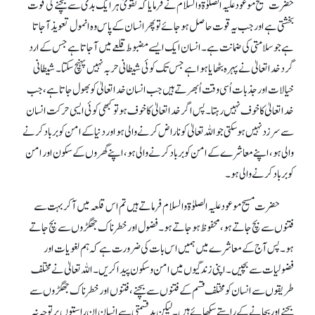
حضرت مسیح موعود علیہ الصلوٰۃ والسلام نے فرمایا کہ تقویٰ ہر ایک بدی سے بچنے کی قوت
بخشتی ہے اور جب یہ قوت حاصل ہو جائے تو پھر انسان کے پاس وہ انمول تعویذ آ جاتا
ہے جو سلامتی کی ضمانت ہے۔ انسان ایک ایسے مضبوط قلعے میں آ جاتا ہے جس کے ارد
گرد خدا تعالیٰ نے پہرہ بٹھایا ہوا ہے جس تک کوئی شیطانی حربہ نہیں پہنچ سکتا۔ شیطانی
خیالات اور جذبات اُسی وقت اُبھرتے ہیں جب انسان خدا تعالیٰ کو بھول جاتا ہے، جب
خدا تعالیٰ کا خوف نہیں رہتا۔ پس اگر خدا تعالیٰ کا خوف ہو تو کبھی کوئی ایسی حرکت انسان
سے سرزد نہیں ہو سکتی جو اللہ تعالیٰ کو ناراض کرنے والی ہو اور دنیا کے امن کو برباد کرنے
والی ہو، اپنے معاشرے کے امن کو برباد کرنے والی ہو، اپنے گھروں کے سکون اور امن
کو برباد کرنے والی ہو۔
حضرت مسیح موعود علیہ الصلوٰۃ والسلام فرماتے ہیں تم اس قلعہ میں آ کر بہت سے
فتنوں سے بچ جاتے ہو، محفوظ ہو جاتے ہو۔ فضول اور خطرناک جھگڑوں سے بچ جاتے
ہو۔ پس آج کے معاشرے میں ہمیں اس بات کی ضرورت ہے کہ ہم لغویات اور
فضولیات سے بچیں۔ اپنی زندگیوں میں امن و سکون پیدا کریں۔ اللہ تعالیٰ نے مختلف
طریقوں سے انسان کو مختلف قسم کے فتنوں سے بچنے، فتنوں اور خطرناک جھگڑوں سے
بچنے اور بچانے کے راستے سکھائے ہیں۔ لیکن بدقسمتی سے انسان ان راستوں پر توجہ نہ