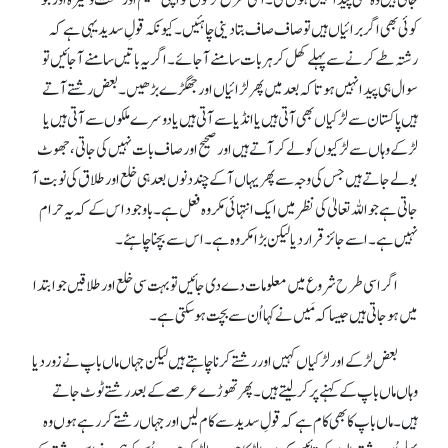
جاتی ہیں وہ بھی پیدا نہیں ہوں گی۔ اسی طرح لڑکوں کو اپنی تعلیم اور صحت وغیرہ اور جو
کوئی بھی اگر برائیاں ہیں تو صاف صاف بتا دینی چاہئیں۔ کیونکہ قولِ سدید یہی ہے کہ
رشتہ طے کرنے سے پہلے کھل کر ہر بات سامنے آ جائے۔ اگر یہ باتیں سامنے آ جائیں تو
سوال ہی پیدا نہیں ہوتا کہ بعد میں پھر لڑائیاں اور جھگڑے بڑھیں۔ بعض رشتے آتے
ہیں پاکستان سے لڑکیاں بھی آتی ہیں یا انڈیا سے آتی ہیں یا دوسرے ملکوں سے آتی ہیں یا
لڑکے وہاں سے لڑکیوں کو لے کر آتے ہیں اور صحیح اور صاف بات نہیں کی جاتی، جھوٹ
بولے جاتے ہیں جس کی وجہ سے پھر یہاں آ کے چند دنوں بعد ہی خلع اور طلاق کی نوبت آ
جاتی ہے جو اللہ تعالیٰ کی نظر میں ایک انتہائی مکروہ فعل ہے۔ باوجود اس کے کہ یہ حرام
نہیں ہے۔ اسے جائز قرار دیا لیکن بڑا مکروہ ہے۔ اس سے بچنا چاہئے۔
اگر اسی طرح شروع میں معلومات دے دی جائیں تو بہت سی خلع اور طلاقیں جو ابتدا
میں ہو جاتی ہیں جیسا کہ مَیں نے کہا اُن سے بچت ہوسکتی ہے۔
بعض لڑکے اور لڑکیاں کہیں اور رشتے کرنا چاہتے ہیں لیکن جہاں ماں باپ نے زور دیا
وہاں ماں باپ کے کہنے پر کر لیتے ہیں۔ پھر تھوڑے عرصے کے بعد رشتے ٹوٹ جاتے
ہیں۔ ماں باپ کا بھی کام ہے کہ قولِ سدید سے کام لیں اور جہاں رشتے کر رہے ہوں وہ