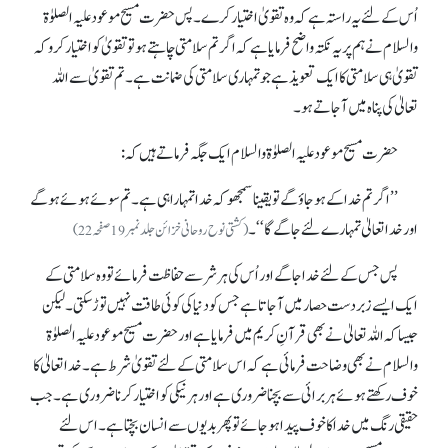
اُس کے لئے یہ راستہ ہے کہ وہ تقویٰ اختیار کرے۔ پس حضرت مسیح موعود علیہ الصلوٰۃ
والسلام نے ہم پر یہ نکتہ واضح فرمایا ہے کہ اگر تم سلامتی چاہتے ہو تو تقویٰ کو اختیار کرو کہ
تقویٰ ہی سلامتی کا ایک تعویذ ہے جو تمہاری سلامتی کی ضمانت ہے۔ تم تقویٰ سے اللہ
تعالیٰ کی پناہ میں آ جاتے ہو۔
حضرت مسیح موعود علیہ الصلوٰۃ والسلام ایک جگہ فرماتے ہیں کہ:
’’اگر تم خدا کے ہو جاؤ گے تو یقینا سمجھو کہ خدا تمہارا ہی ہے۔ تم سوئے ہوئے ہو گے
اور خدا تعالیٰ تمہارے لئے جاگے گا‘‘۔
(کشتی نوح روحانی خزائن جلد نمبر19صفحہ22)
پس جس کے لئے خدا جاگے اور اُس کی ہر شر سے حفاظت فرمائے تو وہ سلامتی کے
ایک ایسے زبردست حصارمیں آ جاتا ہے جس کو دنیاکی کوئی طاقت نہیں توڑ سکتی۔ لیکن
جیسا کہ اللہ تعالیٰ نے بھی قرآنِ کریم میں فرمایا ہے اور حضرت مسیح موعود علیہ الصلوٰۃ
والسلام نے بھی وضاحت فرمائی ہے کہ اس سلامتی کے لئے تقویٰ شرط ہے۔ خدا تعالیٰ کا
خوف رکھتے ہوئے ہر برائی سے بچنا ضروری ہے اور ہر نیکی کو اختیار کرنا ضروری ہے۔ جب
حقیقی رنگ میں خدا کا خوف پیدا ہو جائے تو پھر بدیوں سے انسان بچتا ہے۔ اس لئے