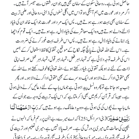
حاصل ہوتی ہے۔ روحانی سکون کے سامان بھی ہیں جو ان رشتوں سے میسر آتے ہیں۔
اگر مرد اور عورت میں ہم آہنگی ہو تو اس میں اگلی نسلوں کی ذہنی، روحانی اور علمی تربیت
کے سامان بھی بہت ہو رہے ہوتے ہیں۔ پس ایک مرد اور عورت جو ایک خاندان کی بنیاد
ڈالنے والے ہوتے ہیں وہ ایک معاشرے کی بنیاد ڈال رہے ہوتے ہیں۔ ایک قوم کو اچھا
یا برا بنانے کی بنیاد ڈال رہے ہوتے ہیں۔ پس اس طرف بہت غور کرنے کی ضرورت
ہے۔ اس لئے اللہ تعالیٰ نے پانچ جگہ نکاح کے موقع پر تقویٰ کا لفظ استعمال کر کے ہمیں
اس کی طرف توجہ دلائی ہے کہ تمہارا ہر فعل، تمہارا ہر قول، تمہارا ہر عمل صرف اپنی
ذات کے لئے نہ ہو بلکہ تقویٰ پر بنیاد رکھتے ہوئے، اللہ تعالیٰ کا خوف رکھتے ہوئے اللہ کے
بھی حقوق ادا کرنے والا ہواور ایک دوسرے کے بھی حقوق ادا کرنے والا ہو۔ اور پھر
جب یہ ہو جاتا ہے تو پھر وہ نسل پیدا ہوتی ہے جو ماں باپ کے لئے دعائیں کرنے والی ہوتی
ہے۔ جیسا کہ قرآنِ کریم میں بھی ذکر ملتا ہے کہ اس نیک تربیت کی وجہ سے جو اُن کے
رَبِّ ارْحَمْہُمَا کَمَا
ماں باپ نے بچوں کی کی ہوتی ہے، وہ یہ دعا مانگ رہے ہوتے ہیں کہ
رَبَّیٰنِیْ صَغِیْرًا
(بنی اسرائیل:25) کہ اے میرے ربّ! اُن پر رحم فرما کہ انہوں نے
بچپن کی حالت میں میری پرورش کی ہے۔ صرف پالا نہیں ہے، میری تعلیم اور تربیت کی
طرف بھی توجہ دی ہے۔ میری روحانی بہتری کی طرف بھی توجہ دی ہے۔ میری اخلاقی