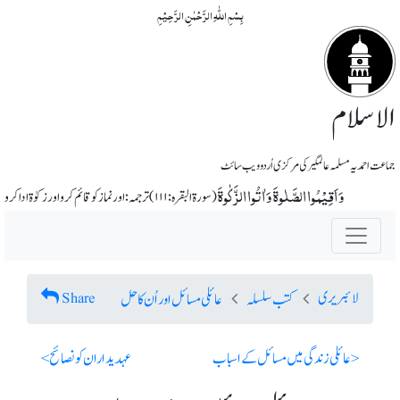
بِسۡمِ اللّٰہِ الرَّحۡمٰنِ الرَّحِیۡمِ
الاسلام
جماعت احمدیہ مسلمہ عالمگیر کی مرکزی اُردو ویب سائٹ
وَ اَقِیۡمُوا الصَّلٰوۃَ وَ اٰتُوا الزَّکٰوۃَ
(سورة البقرہ: ۱۱۱) ترجمہ: اور نماز کو قائم کرو اور زکوٰة ادا کرو
لائبریری
Share
کتب سلسلہ
عائلی مسائل اور اُن کا حل
< عائلی زندگی میں مسائل کے اسباب
عہدیداران کو نصائح >