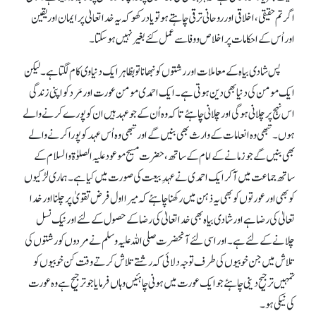
اگر تم حقیقی، اخلاقی اور روحانی ترقی چاہتے ہو تو یاد رکھو کہ یہ خدا تعالیٰ پر ایمان اور یقین
اور اُس کے احکامات پر اخلاص و وفا سے عمل کئے بغیر نہیں ہو سکتا۔
پس شادی بیاہ کے معاملات اور رشتوں کو نبھانا توبظاہر ایک دنیاوی کام لگتاہے۔ لیکن
ایک مومن کی دنیا بھی دین ہوتی ہے۔ ایک احمدی مومن عورت اور مَرد کو اپنی زندگی
اس نہج پر چلانی ہو گی اور چلانی چاہئے تا کہ وہ اُن کے جو عہد ہیں ان کو پورے کرنے والے
ہوں۔ تبھی وہ انعامات کے وارث بھی بنیں گے اور تبھی وہ اُس عہد کو پورا کرنے والے
بھی بنیں گے جو زمانے کے امام کے ساتھ، حضرت مسیح موعود علیہ الصلوٰۃ والسلام کے
ساتھ جماعت میں آ کر ایک احمدی نے عہدِ بیعت کی صورت میں کیا ہے۔ ہماری لڑکیوں
کو بھی اور عورتوں کو بھی یہ ذہن میں رکھنا چاہئے کہ میرا اول فرض تقویٰ پر چلنا اور خدا
تعالیٰ کی رضا ہے اور شادی بیاہ بھی خدا تعالیٰ کی رضا کے حصول کے لئے اور نیک نسل
چلانے کے لئے ہے۔ اور اسی لئے آنحضرت صلی اللہ علیہ وسلم نے مردوں کو رشتوں کی
تلاش میں جن خوبیوں کی طرف توجہ دلائی کہ رشتے تلاش کرتے وقت کن خوبیوں کو
تمہیں ترجیح دینی چاہئے جو ایک عورت میں ہونی چاہئیں وہاں فرمایا جو ترجیح ہے وہ عورت
کی نیکی ہو۔