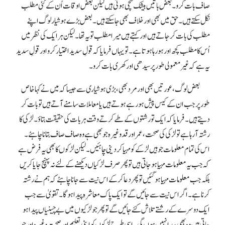
صاف بات کرو۔ بعض باتیں بیشک سچی ہوتی ہیں لیکن بعض اوقات اُن کے کئی مطلب
نکل سکتے ہیں۔ حق میں بھی اور خلاف بھی جا سکتے ہیں۔ بعض بڑے ہوشیار لوگ اپنے
مطلب کی بات کر جاتے ہیں اور کہتے ہیں میرا مطلب تو یہ تھا۔ لیکن ہر ایک کی نظر میں
اُس کا مطلب کچھ اور ہو رہا ہوتا ہے۔ تو یہاں فرمایا کہ قولِ سدید اختیار کرو اور قولِ سدید
یہ ہے کہ غیر معمولی طور پر سیدھی اور کھری بات کرو۔
بعض لوگ، عورتیں بھی اور مرد بھی، بڑی ہوشیاری سے جیسا کہ میں نے کہا خاص
طور پر جب ان کے کیس پیش ہو رہے ہوتے ہیں یا معاملات سامنے آتے ہیں تو بات کر
دیتے ہیں۔ فرمایا کہ ایک تو رشتوں کے طے کرتے وقت ہر بات کی حقیقت بتاؤ۔ لڑکی کا
رشتہ آ رہا ہے تو لڑکی کی صحت، عمر اور قد وغیرہ جو بھی ہے وہ صاف صاف بتانا چاہئے۔
اس کی تمام معلومات جو ہیں لڑکے کو مہیا کر دینی چاہئیں۔ لیکن لڑکوں کا بھی یہ فرض ہے
کہ جب یہ معلومات مہیا ہو جاتی ہیں تو پھر صرف لڑکیاں دیکھنے کے لئے نہ پہنچ جایا کریں
بلکہ جب معلومات مہیا ہو گئیں تو پھر دعا کر کے اس نیت سے جانا چاہئے کہ ہم نے رشتہ
کرنا ہے۔ اگر اس نیت سے جائیں گے تو ایک پاک معاشرہ پیدا ہو گا۔ تقویٰ سے جب
ایک دوسرے کے رشتے تلاش کئے جائیں گے تو پھر جو لڑکیوں میں بے چینیاں پیدا ہو