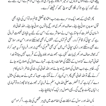
پہلے اُن رشتے والوں کوبتائیں کہ میرا لڑکا جو ہے یا لڑکی جو ہے اُس کو ہم نے اس رشتے کے
لئے مجبور کیا ہے تا کہ اگلا بھی سوچ سمجھ کر فیصلے کرے۔
پھر شادی کے بعد ایک دوسرے سے جب اعتماد کا تعلق قائم ہو تو اُس کی بنیاد بھی
قولِ سدید پر ہونی چاہئے۔ صاف اور کھری اور سچی باتوں پر ہونی چاہئے۔ اللہ تعالیٰ جو
انسان کی فطرت کو جانتا ہے اس نے معاشرے کے امن کے لئے یہ بنیادی نصیحت فرمائی
ہے کہ سچائی کو قائم کرو۔ تبھی تم آپس کے رشتوں کو بھی نبھا سکتے ہو اور امن اور سلامتی
سے بھی رہ سکتے ہو۔ ایسی سچائی جس میں کسی بھی قسم کی الجھن نہ ہو۔ فرمایا اگر یہ عہد کر لو
کہ ہمیشہ صاف اور کھری بات کہنی ہے، جھوٹ اور غلط بیانی کے قریب نہیں جانا تو خدا
تعالیٰ تمہارے گناہوں کے بخشنے کی ضمانت دیتا ہے۔ تمہارے اعمال کی اصلاح ہوجائے
گی۔ ظاہر ہے جب اعمال کی اصلاح ہو جائے اور اللہ تعالیٰ کی رضا کی خاطر انسان کام
کرنے لگے تو اللہ تعالیٰ بھی پھر اس کو پیار کرنے لگتا ہے۔ جیسا کہ میں نے حدیث کی مثال
دے کر کہا ہے کہ آنحضرت صلی اللہ علیہ وسلم نے فرمایا کہ جھوٹ بولنا چھوڑ دو تو تمہاری
برائیاں چھُٹ جائیں گی۔ یہی اصول ہر ایک کو اپنانا چاہئے۔
پس اللہ اور رسول کے احکامات کی اطاعت میں ہی ہر شخص کی بقا ہے۔ اگر مومن