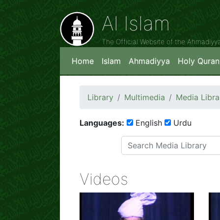
Al Islam
The Official Website of the Ahmadiy
Home
Islam
Ahmadiyya
Holy Quran
Library
Multimedia
Media Libra
Languages:
English
Urdu
Videos