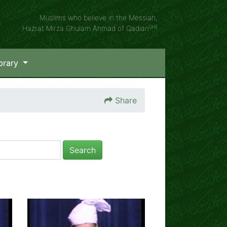
Muslims who believe in the Messiah,
(as)
Hazrat Mirza Ghulam Ahmad of Qadian
brary
Share
Search