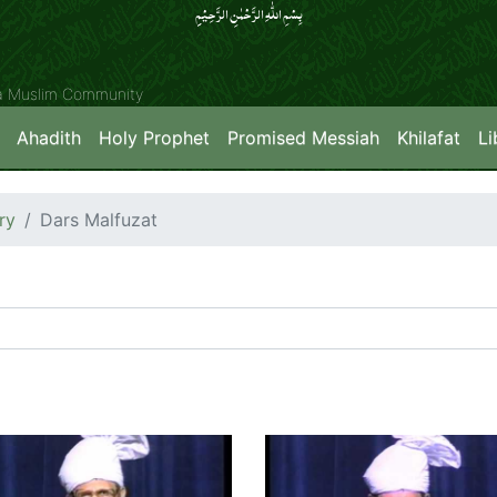
بِسۡمِ اللّٰہِ الرَّحۡمٰنِ الرَّحِیۡمِِ
ya Muslim Community
Ahadith
Holy Prophet
Promised Messiah
Khilafat
Li
ry
Dars Malfuzat